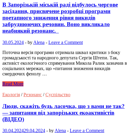
В Запорізькій міській раді відбулось чергове
засідання, присвячене розробці програми
поетапного зниження рівня викидів
забруднюючих речовин. Воно викликало
неабиякий резонанс.
30.05.2024
-
by
Alena
-
Leave a Comment
Поточна версія програми отримала шквал критики з боку
громадськості та народного депутата Сергія Штепи. Так,
активіст екологічного спрямування Микола Ралик зазначив в
соціальних мережах, що «питання зниження викидів
смердючих фенолу …
Read More
Екологія
/
Резонанс
/
Суспільство
Люди, скажіть будь ласочка, що з вами не так?
— запитання від запорізьких екоактивістів
(ВІДЕО)
30.04.2024
29.04.2024
-
by
Alena
-
Leave a Comment