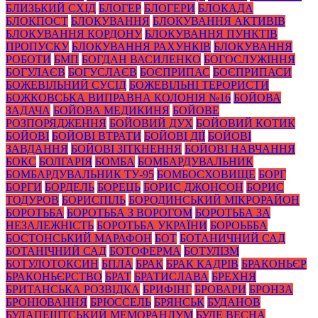
БЛИЗЬКИЙ СХІД
БЛОГЕР
БЛОГЕРИ
БЛОКАДА
БЛОКПОСТ
БЛОКУВАННЯ
БЛОКУВАННЯ АКТИВІВ
БЛОКУВАННЯ КОРДОНУ
БЛОКУВАННЯ ПУНКТІВ
ПРОПУСКУ
БЛОКУВАННЯ РАХУНКІВ
БЛОКУВАННЯ
РОБОТИ
БМП
БОГДАН ВАСИЛЕНКО
БОГОСЛУЖІННЯ
БОГУЛАЄВ
БОГУСЛАЄВ
БОЄПРИПАС
БОЄПРИПАСИ
БОЖЕВІЛЬНИЙ СУСІД
БОЖЕВІЛЬНІ ТЕРОРИСТИ
БОЖКОВСЬКА ВИПРАВНА КОЛОНІЯ №16
БОЙОВА
ЗАДАЧА
БОЙОВА МЕДИКИНЯ
БОЙОВЕ
РОЗПОРЯДЖЕННЯ
БОЙОВИЙ ДУХ
БОЙОВИЙ КОТИК
БОЙОВІ
БОЙОВІ ВТРАТИ
БОЙОВІ ДІЇ
БОЙОВІ
ЗАВДАННЯ
БОЙОВІ ЗІТКНЕННЯ
БОЙОВІ НАВЧАННЯ
БОКС
БОЛГАРІЯ
БОМБА
БОМБАРДУВАЛЬНИК
БОМБАРДУВАЛЬНИК ТУ-95
БОМБОСХОВИЩЕ
БОРГ
БОРГИ
БОРДЕЛЬ
БОРЕЦЬ
БОРИС ДЖОНСОН
БОРИС
ТОДУРОВ
БОРИСПІЛЬ
БОРОДИНСЬКИЙ МІКРОРАЙОН
БОРОТЬБА
БОРОТЬБА З ВОРОГОМ
БОРОТЬБА ЗА
НЕЗАЛЕЖНІСТЬ
БОРОТЬБА УКРАЇНИ
БОРОЬББА
БОСТОНСЬКИЙ МАРАФОН
БОТ
БОТАНИЧНИЙ САД
БОТАНІЧНИЙ САД
БОТОФЕРМА
БОТУЛІЗМ
БОТУЛОТОКСИН
БПЛА
БРАК
БРАК КАДРІВ
БРАКОНЬЄР
БРАКОНЬЄРСТВО
БРАТ
БРАТИСЛАВА
БРЕХНЯ
БРИТАНСЬКА РОЗВІДКА
БРИФІНГ
БРОВАРИ
БРОНЗА
БРОНЮВАННЯ
БРЮССЕЛЬ
БРЯНСЬК
БУДАНОВ
БУДАПЕШТСЬКИЙ МЕМОРАНДУМ
БУДЕ ВЕСНА