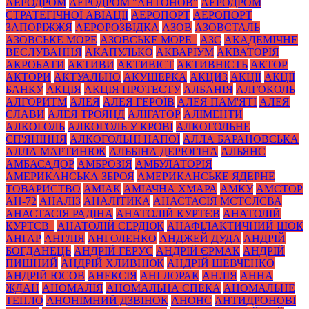
АЕРОДРОМ
АЕРОДРОМ "АНТОНОВ"
АЕРОДРОМ
СТРАТЕГІЧНОЇ АВІАЦІЇ
АЕРОПОРТ
АЕРОПОРТ
ЗАПОРІЖЖЯ
АЕРОРОЗВІДКА
АЗОВ
АЗОВСТАЛЬ
АЗОВСЬКЕ МОРЕ
АЗОВСЬКЕ МОРЕ_
АЗС
АКАДЕМІЧНЕ
ВЕСЛУВАННЯ
АКАПУЛЬКО
АКВАРІУМ
АКВАТОРІЯ
АКРОБАТИ
АКТИВИ
АКТИВІСТ
АКТИВНІСТЬ
АКТОР
АКТОРИ
АКТУАЛЬНО
АКУШЕРКА
АКЦИЗ
АКЦІЇ
АКЦІЇ
БАНКУ
АКЦІЯ
АКЦІЯ ПРОТЕСТУ
АЛБАНІЯ
АЛГОКОЛЬ
АЛГОРИТМ
АЛЕЯ
АЛЕЯ ГЕРОЇВ
АЛЕЯ ПАМ'ЯТІ
АЛЕЯ
СЛАВИ
АЛЕЯ ТРОЯНД
АЛІГАТОР
АЛІМЕНТИ
АЛКОГОЛЬ
АЛКОГОЛЬ У КРОВІ
АЛКОГОЛЬНЕ
СП'ЯНІННЯ
АЛКОГОЛЬНІ НАПОЇ
АЛЛА БАРАНОВСЬКА
АЛЛА МАРТИНЮК
АЛЬБІНА ДЕРЮГІНА
АЛЬЯНС
АМБАСАДОР
АМБРОЗІЯ
АМБУЛАТОРІЯ
АМЕРИКАНСЬКА ЗБРОЯ
АМЕРИКАНСЬКЕ ЯДЕРНЕ
ТОВАРИСТВО
АМІАК
АМІАЧНА ХМАРА
АМКУ
АМСТОР
АН-72
АНАЛІЗ
АНАЛІТИКА
АНАСТАСІЯ МЄТЄЛЄВА
АНАСТАСІЯ РАДІНА
АНАТОЛІЙ КУРТЄВ
АНАТОЛІЙ
КУРТЄВ_
АНАТОЛІЙ СЕРДЮК
АНАФІЛАКТИЧНИЙ ШОК
АНГАР
АНГЛІЯ
АНГОЛЕНКО
АНДЖЕЙ ДУДА
АНДРІЙ
БОГДАНЕЦЬ
АНДРІЙ ГЕРУС
АНДРІЙ ЄРМАК
АНДРІЙ
ПИШНИЙ
АНДРІЙ ХЛИВНЮК
АНДРІЙ ШЕВЧЕНКО
АНДРІЙ ЮСОВ
АНЕКСІЯ
АНІ ЛОРАК
АНЛІЯ
АННА
ЖДАН
АНОМАЛІЯ
АНОМАЛЬНА СПЕКА
АНОМАЛЬНЕ
ТЕПЛО
АНОНІМНИЙ ДЗВІНОК
АНОНС
АНТИДРОНОВІ