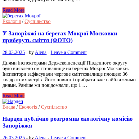
Read More
Екологія
/
Суспільство
У Запоріжжі на берегах Мокрої Московки
приберуть сміття (ФОТО)
28.03.2025
-
by
Alena
-
Leave a Comment
Днями інспекторами Держекоінспекції Південного округу
було виявлено сміттєзвалище на берегах Мокрої Московки.
Інспектори зафіксували чергове сміттєзвалище площею 36
квадратних метрів. Його повинні прибрати вже найближчими
днями. Раніше ми повідомляли, що 1 …
Read More
Влада
/
Екологія
/
Суспільство
Нардеп публічно розгромив екологічну комісію
Запоріжжя
26.03.2025
-
by
Alena
-
Leave a Comment