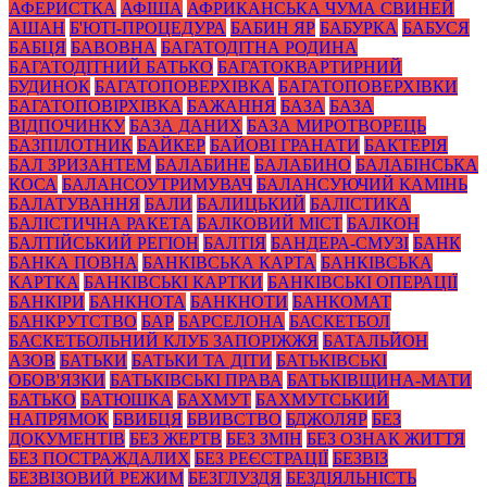
АФЕРИСТКА
АФІША
АФРИКАНСЬКА ЧУМА СВИНЕЙ
АШАН
Б'ЮТІ-ПРОЦЕДУРА
БАБИН ЯР
БАБУРКА
БАБУСЯ
БАБЦЯ
БАВОВНА
БАГАТОДІТНА РОДИНА
БАГАТОДІТНИЙ БАТЬКО
БАГАТОКВАРТИРНИЙ
БУДИНОК
БАГАТОПОВЕРХІВКА
БАГАТОПОВЕРХІВКИ
БАГАТОПОВІРХІВКА
БАЖАННЯ
БАЗА
БАЗА
ВІДПОЧИНКУ
БАЗА ДАНИХ
БАЗА МИРОТВОРЕЦЬ
БАЗПІЛОТНИК
БАЙКЕР
БАЙОВІ ГРАНАТИ
БАКТЕРІЯ
БАЛ ЗРИЗАНТЕМ
БАЛАБИНЕ
БАЛАБИНО
БАЛАБІНСЬКА
КОСА
БАЛАНСОУТРИМУВАЧ
БАЛАНСУЮЧИЙ КАМІНЬ
БАЛАТУВАННЯ
БАЛИ
БАЛИЦЬКИЙ
БАЛІСТИКА
БАЛІСТИЧНА РАКЕТА
БАЛКОВИЙ МІСТ
БАЛКОН
БАЛТІЙСЬКИЙ РЕГІОН
БАЛТІЯ
БАНДЕРА-СМУЗІ
БАНК
БАНКА ПОВНА
БАНКІВСЬКА КАРТА
БАНКІВСЬКА
КАРТКА
БАНКІВСЬКІ КАРТКИ
БАНКІВСЬКІ ОПЕРАЦІЇ
БАНКІРИ
БАНКНОТА
БАНКНОТИ
БАНКОМАТ
БАНКРУТСТВО
БАР
БАРСЕЛОНА
БАСКЕТБОЛ
БАСКЕТБОЛЬНИЙ КЛУБ ЗАПОРІЖЖЯ
БАТАЛЬЙОН
АЗОВ
БАТЬКИ
БАТЬКИ ТА ДІТИ
БАТЬКІВСЬКІ
ОБОВ'ЯЗКИ
БАТЬКІВСЬКІ ПРАВА
БАТЬКІВЩИНА-МАТИ
БАТЬКО
БАТЮШКА
БАХМУТ
БАХМУТСЬКИЙ
НАПРЯМОК
БВИБЦЯ
БВИВСТВО
БДЖОЛЯР
БЕЗ
ДОКУМЕНТІВ
БЕЗ ЖЕРТВ
БЕЗ ЗМІН
БЕЗ ОЗНАК ЖИТТЯ
БЕЗ ПОСТРАЖДАЛИХ
БЕЗ РЕЄСТРАЦІЇ
БЕЗВІЗ
БЕЗВІЗОВИЙ РЕЖИМ
БЕЗГЛУЗДЯ
БЕЗДІЯЛЬНІСТЬ