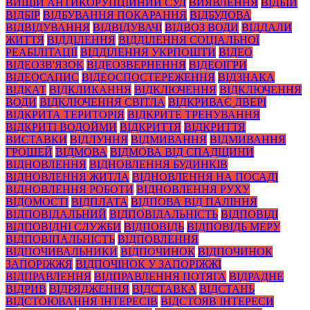
ВИЩІЙ АНТИКОРУПЦІЙНИЙ СУД
ВИЯВЛЕННЯ
ВІДБІЙ
ВІДБІР
ВІДБУВАННЯ ПОКАРАННЯ
ВІДБУДОВА
ВІДВІДУВАННЯ
ВІДВІДУВАЧІ
ВІДВОЗ ВОДИ
ВІДДАЛИ
ЖИТТЯ
ВІДДІЛЕННЯ
ВІДДІЛЕННЯ СОЦІАЛЬНОЇ
РЕАБІЛІТАЦІЇ
ВІДДІЛЕННЯ УКРПОШТИ
ВІДЕО
ВІДЕОЗВ'ЯЗОК
ВІДЕОЗВЕРНЕННЯ
ВІДЕОІГРИ
ВІДЕОСАПИС
ВІДЕОСПОСТЕРЕЖЕННЯ
ВІДЗНАКА
ВІДКАТ
ВІДКЛИКАННЯ
ВІДКЛЮЧЕННЯ
ВІДКЛЮЧЕННЯ
ВОДИ
ВІДКЛЮЧЕННЯ СВІТЛА
ВІДКРИВАЄ ДВЕРІ
ВІДКРИТА ТЕРИТОРІЯ
ВІДКРИТЕ ТРЕНУВАННЯ
ВІДКРИТІ ВОДОЙМИ
ВІДКРИТТЯ
ВІДКРИТТЯ
ВИСТАВКИ
ВІДЛУННЯ
ВІДМИВАННЯ
ВІДМИВАННЯ
ГРОШЕЙ
ВІДМОВА
ВІДМОВА ВІД СПАДЩИНИ
ВІДНОВЛЕННЯ
ВІДНОВЛЕННЯ БУДИНКІВ
ВІДНОВЛЕННЯ ЖИТЛА
ВІДНОВЛЕННЯ НА ПОСАДІ
ВІДНОВЛЕННЯ РОБОТИ
ВІДНОВЛЕННЯ РУХУ
ВІДОМОСТІ
ВІДПЛАТА
ВІДПОВА ВІД ПАЛІННЯ
ВІДПОВІДАЛЬНИЙ
ВІДПОВІДАЛЬНІСТЬ
ВІДПОВІДІ
ВІДПОВІДНІ СЛУЖБИ
ВІДПОВІДЬ
ВІДПОВІДЬ МЕРУ
ВІДПОВІПАЛЬНІСТЬ
ВІДПОВЛЕННЯ
ВІДПОЧИВАЛЬНИКИ
ВІДПОЧИНОК
ВІДПОЧИНОК
ЗАПОРІЖЖЯ
ВІДПОЧІНОК У ЗАПОРІЖЖІ
ВІДПРАВЛЕННЯ
ВІДПРАВЛЕННЯ ПОТЯГА
ВІДРАДНЕ
ВІДРИВ
ВІДРЯДЖЕННЯ
ВІДСТАВКА
ВІДСТАНЬ
ВІДСТОЮВАННЯ ІНТЕРЕСІВ
ВІДСТОЯВ ІНТЕРЕСИ