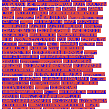
БОГУСЛАЄВ
ВЯЧЕСЛАВ БОЛУСЛАЄВ
ГААГА
ГААЗЬКИЙ
СУД
ГАВАЇ
Гагарина
ГАДЖЕТ
Газ
ГАЗЕЛЬ
Газета
ГАЗОВА
ЗБРОЯ
ГАЗОВІ ПРИЛАДИ
ГАЗОЗАПРАВНА СТАНЦІЯ
ГАЗОН
газопровод
ГАЙ ЮЛІЙ ЦЕЗАР
Галина Данильченко
ГАМБУРГ
гандбол
ГАННА МАЛЯР
ГАРАЖ
ГАРАЖНИЙ
КООПЕРАТИВ
ГАРАНТІЇ
ГАРАНТІЇ БЕЗПЕКИ
Гарет Бэйл
ГАРМАТНЕ М'ЯСО
ГАРНИЙ НАСТРІЙ
ГАРНІ НОВИНИ
ГАРЯЧА ВОДА
ГАРЯЧА ЛІНІЯ
ГАРЯЧА ТЕЛЕФОННА
ЛІНІЯ
ГАРЯЧЕ ХАРЧУВАННЯ
ГАСК
ГАСЛО
ГАСТРОЛЕРИ
Гастроли
Гатунок
гаубица
гаубиці
ГАУБИЦЯ
гауляйтер
ГБР
ГВИНТОКРИЛ
ГДАНСЬК
гектар
ГЕЛІКОПТЕР
ГЕНАСАМБЛЕЯ
ГЕНЕНАЛЬНИЙ ПРОКУРОР
генерал
ГЕНЕРАЛ ЧЕРЕШНЯ
ГЕНЕРАЛЬНА ПРОКУРАТУРА
УКРАЇНИ
Генеральная прокуратура
ГЕНЕРАЛЬНИЙ
ДИРЕКТОР
ГЕНЕРАЛЬНИЙ СЕКРЕТАР
ГЕНЕРАЛЬНИЙ
СЕКРЕТАР НАТО
ГЕНЕРАЛЬНИЙ СЕКРЕТАР ООН
Генеральний штаб
ГЕНЕРАЛЬНИЙ ШТАБ ЗСУ
генеральный
прокурор
ГЕНЕРАТОР
ГЕНЕТИЧНИЙ КОД НАЦІЇ
Геническ
Геннадий Касай
Геннадий Наумов
ГЕННАДІЙ КОНЯЄВ
ГЕННАДІЙ ФУКС
геноцид
ГЕНСЕК НАТО
ГЕНСЕКРЕТАРЬ НАТО
Генштаб
ГЕНШТАБ ЗСУ
ГЕНШТАБ
УКРАЇНИ
ГЕОГРАФІЧНИЙ ЦЕНТР ЄВРОПИ
ГЕОЛОГІЧНИЙ ЗАКАЗНИК
ГЕОЛОКАЦІЯ
ГЕОМАГНІТНА
АКТИВНІСТЬ
ГЕОМАГНІТНА АКТИВНОСТЬ
ГЕРАНЬ