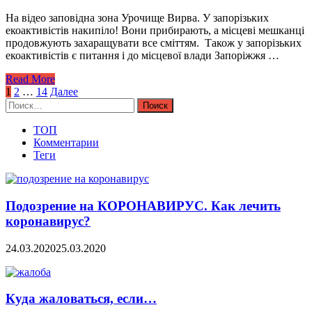
На відео заповідна зона Урочище Вирва. У запорізьких
екоактивістів накипіло! Вони прибирають, а місцеві мешканці
продовжують захаращувати все сміттям. Також у запорізьких
екоактивістів є питання і до місцевої влади Запоріжжя …
Read More
Навигация
1
2
…
14
Далее
Найти:
по
записям
ТОП
Комментарии
Теги
Подозрение на КОРОНАВИРУС. Как лечить
коронавирус?
24.03.2020
25.03.2020
Куда жаловаться, если…