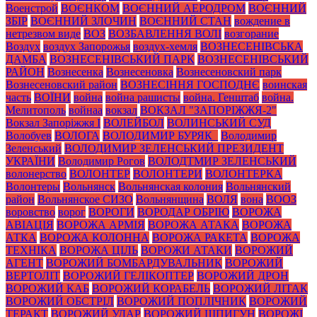
Военстрой
ВОЄНКОМ
ВОЄННИЙ АЕРОДРОМ
ВОЄННИЙ
ЗБІР
ВОЄННИЙ ЗЛОЧИН
ВОЄННИЙ СТАН
вождение в
нетрезвом виде
ВОЗ
ВОЗБАВЛЕННЯ ВОЛІ
возгорание
Воздух
воздух Запорожья
воздух-хемля
ВОЗНЕСЕНІВСЬКА
ДАМБА
ВОЗНЕСЕНІВСЬКИЙ ПАРК
ВОЗНЕСЕНІВСЬКИЙ
РАЙОН
Вознесенка
Вознесеновка
Вознесеновский парк
Вознесеновский район
ВОЗНЕСІННЯ ГОСПОДНЄ
воинская
часть
ВОЇНИ
война
война рашисты
война. Генштаб
война.
Мелитополь
войнаа
вокзал
ВОКЗАЛ "ЗАПОРІЖЖЯ-2"
Вокзал Запоріжжя І
ВОЛЕЙБОЛ
ВОЛИНСЬКИЙ СУД
Волобуев
ВОЛОГА
ВОЛОДИМИР БУРЯК_
Володимир
Зеленський
ВОЛОДИМИР ЗЕЛЕНСЬКИЙ ПРЕЗИДЕНТ
УКРАЇНИ
Володимир Рогов
ВОЛОДТМИР ЗЕЛЕНСЬКИЙ
волонерство
ВОЛОНТЕР
ВОЛОНТЕРИ
ВОЛОНТЕРКА
Волонтеры
Вольнянск
Вольнянская колония
Вольнянский
район
Вольнянское СИЗО
Вольнянщина
ВОЛЯ
вона
ВООЗ
воровство
ворог
ВОРОГИ
ВОРОДАР ОБРІЮ
ВОРОЖА
АВІАЦІЯ
ВОРОЖА АРМІЯ
ВОРОЖА АТАКА
ВОРОЖА
АТКА
ВОРОЖА КОЛОННА
ВОРОЖА РАКЕТА
ВОРОЖА
ТЕХНІКА
ВОРОЖА ЦІЛЬ
ВОРОЖИ АТАКИ
ВОРОЖИЙ
АГЕНТ
ВОРОЖИЙ БОМБАРДУВАЛЬНИК
ВОРОЖИЙ
ВЕРТОЛІТ
ВОРОЖИЙ ГЕЛІКОПТЕР
ВОРОЖИЙ ДРОН
ВОРОЖИЙ КАБ
ВОРОЖИЙ КОРАБЕЛЬ
ВОРОЖИЙ ЛІТАК
ВОРОЖИЙ ОБСТРІЛ
ВОРОЖИЙ ПОПЛІЧНИК
ВОРОЖИЙ
ТЕРАКТ
ВОРОЖИЙ УДАР
ВОРОЖИЙ ШПИГУН
ВОРОЖІ