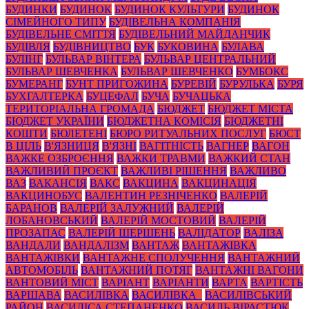
БУДИНКИ
БУДИНОК
БУДИНОК КУЛЬТУРИ
БУДИНОК
СІМЕЙНОГО ТИПУ
БУДІВЕЛЬНА КОМПАНІЯ
БУДІВЕЛЬНЕ СМІТТЯ
БУДІВЕЛЬНИЙ МАЙДАНЧИК
БУДІВЛЯ
БУДІВНИЦТВО
БУК
БУКОВИНА
БУЛАВА
БУЛІНГ
БУЛЬВАР ВІНТЕРА
БУЛЬВАР ЦЕНТРАЛЬНИЙ
БУЛЬВАР ШЕВЧЕНКА
БУЛЬВАР ШЕВЧЕНКО
БУМБОКС
БУМЕРАНГ
БУНТ ПРИГОЖИНА
БУРЕВІЙ
БУРУЛЬКА
БУРЯ
БУХГАЛТЕРКА
БУЦЕФАЛ
БУЧА
БУЧАЦЬКА
ТЕРИТОРІАЛЬНА ГРОМАДА
БЮДЖЕТ
БЮДЖЕТ МІСТА
БЮДЖЕТ УКРАЇНИ
БЮДЖЕТНА КОМІСІЯ
БЮДЖЕТНІ
КОШТИ
БЮЛЕТЕНІ
БЮРО РИТУАЛЬНИХ ПОСЛУГ
БЮСТ
В ЦІЛЬ
В'ЯЗНИЦЯ
В'ЯЗНІ
ВАГІТНІСТЬ
ВАГНЕР
ВАГОН
ВАЖКЕ ОЗБРОЄННЯ
ВАЖКИ ТРАВМИ
ВАЖКИЙ СТАН
ВАЖЛИВИЙ ПРОЄКТ
ВАЖЛИВІ РІШЕННЯ
ВАЖЛИВО
ВАЗ
ВАКАНСІЯ
ВАКС
ВАКЦИНА
ВАКЦИНАЦІЯ
ВАКЦИНОБУС
ВАЛЕНТИН РЕЗНІЧЕНКО
ВАЛЕРІЙ
БАРАНОВ
ВАЛЕРІЙ ЗАЛУЖНИЙ
ВАЛЕРІЙ
ЛОБАНОВСЬКИЙ
ВАЛЕРІЙ МОСТОВИЙ
ВАЛЕРІЙ
ПРОЗАПАС
ВАЛЕРІЙ ШЕРШЕНЬ
ВАЛІДАТОР
ВАЛІЗА
ВАНДАЛИ
ВАНДАЛІЗМ
ВАНТАЖ
ВАНТАЖІВКА
ВАНТАЖІВКИ
ВАНТАЖНЕ СПОЛУЧЕННЯ
ВАНТАЖНИЙ
АВТОМОБІЛЬ
ВАНТАЖНИЙ ПОТЯГ
ВАНТАЖНІ ВАГОНИ
ВАНТОВИЙ МІСТ
ВАРІАНТ
ВАРІАНТИ
ВАРТА
ВАРТІСТЬ
ВАРШАВА
ВАСИЛІВКА
ВАСИЛІВКА_
ВАСИЛІВСЬКИЙ
РАЙОН
ВАСИЛІСА СТЕПАНЕНКО
ВАСИЛЬ ВІРАСТЮК