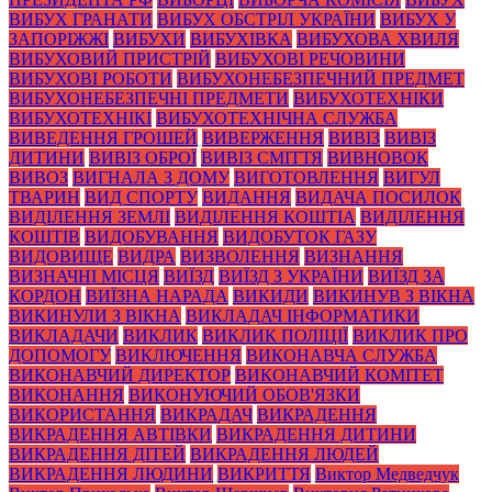
ВИБУХ ГРАНАТИ
ВИБУХ ОБСТРІЛ УКРАЇНИ
ВИБУХ У
ЗАПОРІЖЖІ
ВИБУХИ
ВИБУХІВКА
ВИБУХОВА ХВИЛЯ
ВИБУХОВИЙ ПРИСТРІЙ
ВИБУХОВІ РЕЧОВИНИ
ВИБУХОВІ РОБОТИ
ВИБУХОНЕБЕЗПЕЧНИЙ ПРЕДМЕТ
ВИБУХОНЕБЕЗПЕЧНІ ПРЕДМЕТИ
ВИБУХОТЕХНІКИ
ВИБУХОТЕХНІКІ
ВИБУХОТЕХНІЧНА СЛУЖБА
ВИВЕДЕННЯ ГРОШЕЙ
ВИВЕРЖЕННЯ
ВИВІЗ
ВИВІЗ
ДИТИНИ
ВИВІЗ ОБРОЇ
ВИВІЗ СМІТТЯ
ВИВНОВОК
ВИВОЗ
ВИГНАЛА З ДОМУ
ВИГОТОВЛЕННЯ
ВИГУЛ
ТВАРИН
ВИД СПОРТУ
ВИДАННЯ
ВИДАЧА ПОСИЛОК
ВИДІЛЕННЯ ЗЕМЛІ
ВИДІЛЕННЯ КОШТІА
ВИДІЛЕННЯ
КОШТІВ
ВИДОБУВАННЯ
ВИДОБУТОК ГАЗУ
ВИДОВИЩЕ
ВИДРА
ВИЗВОЛЕННЯ
ВИЗНАННЯ
ВИЗНАЧНІ МІСЦЯ
ВИЇЗД
ВИЇЗД З УКРАЇНИ
ВИЇЗД ЗА
КОРДОН
ВИЇЗНА НАРАДА
ВИКИДИ
ВИКИНУВ З ВІКНА
ВИКИНУЛИ З ВІКНА
ВИКЛАДАЧ ІНФОРМАТИКИ
ВИКЛАДАЧИ
ВИКЛИК
ВИКЛИК ПОЛІЦІЇ
ВИКЛИК ПРО
ДОПОМОГУ
ВИКЛЮЧЕННЯ
ВИКОНАВЧА СЛУЖБА
ВИКОНАВЧИЙ ДИРЕКТОР
ВИКОНАВЧИЙ КОМІТЕТ
ВИКОНАННЯ
ВИКОНУЮЧИЙ ОБОВ'ЯЗКИ
ВИКОРИСТАННЯ
ВИКРАДАЧ
ВИКРАДЕННЯ
ВИКРАДЕННЯ АВТІВКИ
ВИКРАДЕННЯ ДИТИНИ
ВИКРАДЕННЯ ДІТЕЙ
ВИКРАДЕННЯ ЛЮДЕЙ
ВИКРАДЕННЯ ЛЮДИНИ
ВИКРИТТЯ
Виктор Медведчук