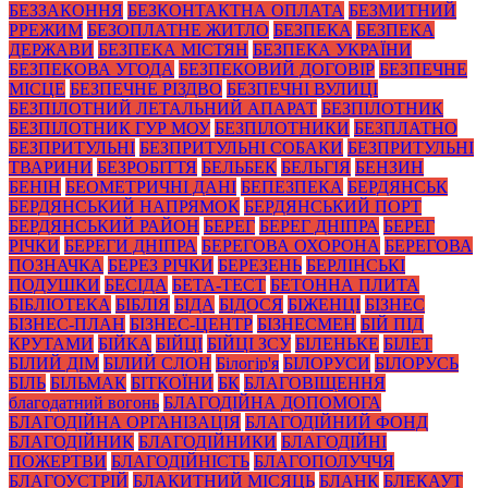
БЕЗЗАКОННЯ
БЕЗКОНТАКТНА ОПЛАТА
БЕЗМИТНИЙ
РРЕЖИМ
БЕЗОПЛАТНЕ ЖИТЛО
БЕЗПЕКА
БЕЗПЕКА
ДЕРЖАВИ
БЕЗПЕКА МІСТЯН
БЕЗПЕКА УКРАЇНИ
БЕЗПЕКОВА УГОДА
БЕЗПЕКОВИЙ ДОГОВІР
БЕЗПЕЧНЕ
МІСЦЕ
БЕЗПЕЧНЕ РІЗДВО
БЕЗПЕЧНІ ВУЛИЦІ
БЕЗПІЛОТНИЙ ЛЕТАЛЬНИЙ АПАРАТ
БЕЗПІЛОТНИК
БЕЗПІЛОТНИК ГУР МОУ
БЕЗПІЛОТНИКИ
БЕЗПЛАТНО
БЕЗПРИТУЛЬНІ
БЕЗПРИТУЛЬНІ СОБАКИ
БЕЗПРИТУЛЬНІ
ТВАРИНИ
БЕЗРОБІТТЯ
БЕЛЬБЕК
БЕЛЬГІЯ
БЕНЗИН
БЕНІН
БЕОМЕТРИЧНІ ДАНІ
БЕПЕЗПЕКА
БЕРДЯНСЬК
БЕРДЯНСЬКИЙ НАПРЯМОК
БЕРДЯНСЬКИЙ ПОРТ
БЕРДЯНСЬКИЙ РАЙОН
БЕРЕГ
БЕРЕГ ДНІПРА
БЕРЕГ
РІЧКИ
БЕРЕГИ ДНІПРА
БЕРЕГОВА ОХОРОНА
БЕРЕГОВА
ПОЗНАЧКА
БЕРЕЗ РІЧКИ
БЕРЕЗЕНЬ
БЕРЛІНСЬКІ
ПОДУШКИ
БЕСІДА
БЕТА-ТЕСТ
БЕТОННА ПЛИТА
БІБЛІОТЕКА
БІБЛІЯ
БІДА
БІДОСЯ
БІЖЕНЦІ
БІЗНЕС
БІЗНЕС-ПЛАН
БІЗНЕС-ЦЕНТР
БІЗНЕСМЕН
БІЙ ПІД
КРУТАМИ
БІЙКА
БІЙЦІ
БІЙЦІ ЗСУ
БІЛЕНЬКЕ
БІЛЕТ
БІЛИЙ ДІМ
БІЛИЙ СЛОН
Білогір'я
БІЛОРУСИ
БІЛОРУСЬ
БІЛЬ
БІЛЬМАК
БІТКОЇНИ
БК
БЛАГОВІЩЕННЯ
благодатний вогонь
БЛАГОДІЙНА ДОПОМОГА
БЛАГОДІЙНА ОРГАНІЗАЦІЯ
БЛАГОДІЙНИЙ ФОНД
БЛАГОДІЙНИК
БЛАГОДІЙНИКИ
БЛАГОДІЙНІ
ПОЖЕРТВИ
БЛАГОДІЙНІСТЬ
БЛАГОПОЛУЧЧЯ
БЛАГОУСТРІЙ
БЛАКИТНИЙ МІСЯЦЬ
БЛАНК
БЛЕКАУТ