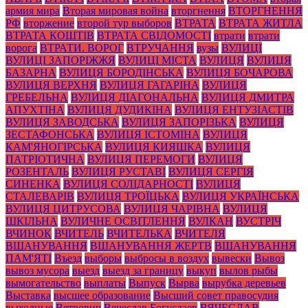
армия мира
Вторая мировая война
вторгнення
ВТОРГНЕННЯ
РФ
вторжение
второй тур выборов
ВТРАТА
ВТРАТА ЖИТЛА
ВТРАТА КОШТІВ
ВТРАТА СВІДОМОСТІ
втрати
втрати
ворога
ВТРАТИ. ВОРОГ
ВТРУЧАННЯ
вузы
ВУЛИЦІ
ВУЛИЦІ ЗАПОРІЖЖЯ
ВУЛИЦІ МІСТА
ВУЛИЦЯ
ВУЛИЦЯ
БАЗАРНА
ВУЛИЦЯ БОРОДІНСЬКА
ВУЛИЦЯ БОЧАРОВА
ВУЛИЦЯ ВЕРХНЯ
ВУЛИЦЯ ГАГАРІНА
ВУЛИЦЯ
ГРЕБЕЛЬНА
ВУЛИЦЯ ДІАГОНАЛЬНА
ВУЛИЦЯ ДМИТРА
АПУХТІНА
ВУЛИЦЯ ДУДИКІНА
ВУЛИЦЯ ЕНТУЗІАСТІВ
ВУЛИЦЯ ЗАВОДСЬКА
ВУЛИЦЯ ЗАПОРІЗЬКА
ВУЛИЦЯ
ЗЕСТАФОНСЬКА
ВУЛИЦЯ ІСТОМІНА
ВУЛИЦЯ
КАМ'ЯНОГІРСЬКА
ВУЛИЦЯ КИЯШКА
ВУЛИЦЯ
ПАТРІОТИЧНА
ВУЛИЦЯ ПЕРЕМОГИ
ВУЛИЦЯ
РОЗЕНТАЛЬ
ВУЛИЦЯ РУСТАВІ
ВУЛИЦЯ СЕРГІЯ
СИНЕНКА
ВУЛИЦЯ СОЛІДАРНОСТІ
ВУЛИЦЯ
СТАЛЕВАРІВ
ВУЛИЦЯ ТРОЇЦЬКА
ВУЛИЦЯ УКРАЇНСЬКА
ВУЛИЦЯ ЦИТРУСОВА
ВУЛИЦЯ ЧАРІВНА
ВУЛИЦЯ
ШКІЛЬНА
ВУЛИЧНЕ ОСВІТЛЕННЯ
ВУЛКАН
ВУСТРІЧ
ВЧИНОК
ВЧИТЕЛЬ
ВЧИТЕЛЬКА
ВЧИТЕЛЯ
ВШАНУВАННЯ
ВШАНУВАННЯ ЖЕРТВ
ВШАНУВАННЯ
ПАМ'ЯТІ
Въезд
выборы
выбросы в воздух
вывески
Вывоз
вывоз мусора
выезд
выезд за границу
выкуп
вылов рыбы
вымогательство
выплаты
Выпуск
Вырва
вырубка деревьев
Выставка
высшее образование
Высший совет правосудия
выходные
Вятрович
Вячеслав Богуслаев
ВЯЧЕСЛАВ