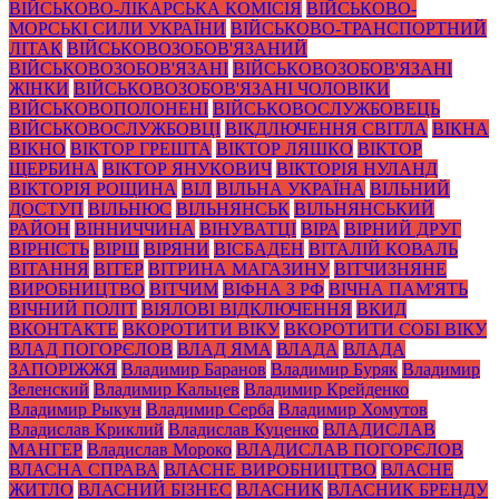
ВІЙСЬКОВО-ЛІКАРСЬКА КОМІСІЯ
ВІЙСЬКОВО-
МОРСЬКІ СИЛИ УКРАЇНИ
ВІЙСЬКОВО-ТРАНСПОРТНИЙ
ЛІТАК
ВІЙСЬКОВОЗОБОВ'ЯЗАНИЙ
ВІЙСЬКОВОЗОБОВ'ЯЗАНІ
ВІЙСЬКОВОЗОБОВ'ЯЗАНІ
ЖІНКИ
ВІЙСЬКОВОЗОБОВ'ЯЗАНІ ЧОЛОВІКИ
ВІЙСЬКОВОПОЛОНЕНІ
ВІЙСЬКОВОСЛУЖБОВЕЦЬ
ВІЙСЬКОВОСЛУЖБОВЦІ
ВІКДЛЮЧЕННЯ СВІТЛА
ВІКНА
ВІКНО
ВІКТОР ГРЕШТА
ВІКТОР ЛЯШКО
ВІКТОР
ЩЕРБИНА
ВІКТОР ЯНУКОВИЧ
ВІКТОРІЯ НУЛАНД
ВІКТОРІЯ РОЩИНА
ВІЛ
ВІЛЬНА УКРАЇНА
ВІЛЬНИЙ
ДОСТУП
ВІЛЬНЮС
ВІЛЬНЯНСЬК
ВІЛЬНЯНСЬКИЙ
РАЙОН
ВІННИЧЧИНА
ВІНУВАТЦІ
ВІРА
ВІРНИЙ ДРУГ
ВІРНІСТЬ
ВІРШ
ВІРЯНИ
ВІСБАДЕН
ВІТАЛІЙ КОВАЛЬ
ВІТАННЯ
ВІТЕР
ВІТРИНА МАГАЗИНУ
ВІТЧИЗНЯНЕ
ВИРОБНИЦТВО
ВІТЧИМ
ВІФНА З РФ
ВІЧНА ПАМ'ЯТЬ
ВІЧНИЙ ПОЛІТ
ВІЯЛОВІ ВІДКЛЮЧЕННЯ
ВКИД
ВКОНТАКТЕ
ВКОРОТИТИ ВІКУ
ВКОРОТИТИ СОБІ ВІКУ
ВЛАД ПОГОРЄЛОВ
ВЛАД ЯМА
ВЛАДА
ВЛАДА
ЗАПОРІЖЖЯ
Владимир Баранов
Владимир Буряк
Владимир
Зеленский
Владимир Кальцев
Владимир Крейденко
Владимир Рыкун
Владимир Серба
Владимир Хомутов
Владислав Криклий
Владислав Куценко
ВЛАДИСЛАВ
МАНГЕР
Владислав Мороко
ВЛАДИСЛАВ ПОГОРЄЛОВ
ВЛАСНА СПРАВА
ВЛАСНЕ ВИРОБНИЦТВО
ВЛАСНЕ
ЖИТЛО
ВЛАСНИЙ БІЗНЕС
ВЛАСНИК
ВЛАСНИК БРЕНДУ