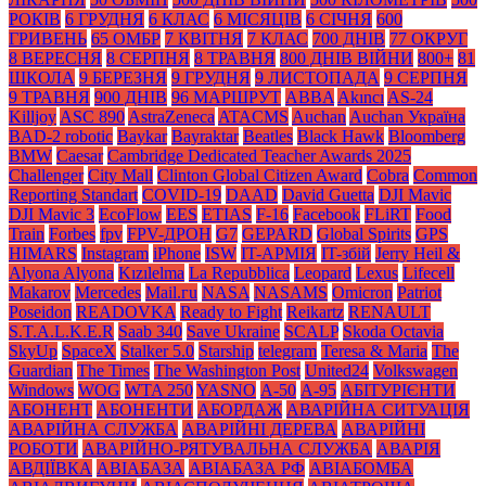
РОКІВ
6 ГРУДНЯ
6 КЛАС
6 МІСЯЦІВ
6 СІЧНЯ
600
ГРИВЕНЬ
65 ОМБР
7 КВІТНЯ
7 КЛАС
700 ДНІВ
77 ОКРУГ
8 ВЕРЕСНЯ
8 СЕРПНЯ
8 ТРАВНЯ
800 ДНІВ ВІЙНИ
800+
81
ШКОЛА
9 БЕРЕЗНЯ
9 ГРУДНЯ
9 ЛИСТОПАДА
9 СЕРПНЯ
9 ТРАВНЯ
900 ДНІВ
96 МАРШРУТ
ABBA
Akıncı
AS-24
Killjoy
ASC 890
AstraZeneca
ATACMS
Auchan
Auchan Україна
BAD-2 robotic
Baykar
Bayraktar
Beatles
Black Нawk
Bloomberg
BMW
Caesar
Cambridge Dedicated Teacher Awards 2025
Challenger
City Mall
Clinton Global Citizen Award
Cobra
Common
Reporting Standart
COVID-19
DAAD
David Guetta
DJI Mavic
DJI Mavic 3
EcoFlow
EES
ETIAS
F-16
Facebook
FLiRT
Food
Train
Forbes
fpv
FPV-ДРОН
G7
GEPARD
Global Spirits
GPS
HIMARS
Instagram
iPhone
ISW
IT-АРМІЯ
IT-збій
Jerry Heil &
Alyona Alyona
Kızılelma
La Repubblica
Leopard
Lexus
Lifecell
Makarov
Mercedes
Mаil.гu
NASA
NASAMS
Omicron
Patriot
Poseidon
READOVKA
Ready to Fight
Reikartz
RENAULT
S.T.A.L.K.E.R
Saab 340
Save Ukraine
SCALP
Skoda Octavia
SkyUp
SpaceX
Stalker 5.0
Starship
telegram
Teresa & Maria
The
Guardian
The Times
The Washington Post
United24
Volkswagen
Windows
WOG
WTA 250
YASNO
А-50
А-95
АБІТУРІЄНТИ
АБОНЕНТ
АБОНЕНТИ
АБОРДАЖ
АВАРІЙНА СИТУАЦІЯ
АВАРІЙНА СЛУЖБА
АВАРІЙНІ ДЕРЕВА
АВАРІЙНІ
РОБОТИ
АВАРІЙНО-РЯТУВАЛЬНА СЛУЖБА
АВАРІЯ
АВДІЇВКА
АВІАБАЗА
АВІАБАЗА РФ
АВІАБОМБА