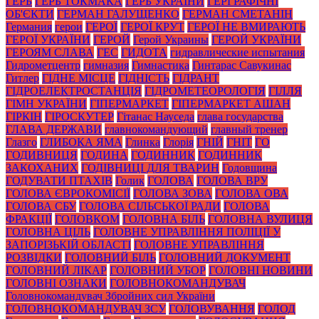
ГЕРБ
ГЕРБ ТОКМАКА
ГЕРБ УКРАЇНИ
ГЕРГРАФІЧНІ
ОБ'ЄКТИ
ГЕРМАН ГАЛУЩЕНКО
ГЕРМАН СМЕТАНІН
Германия
герои
ГЕРОЇ
ГЕРОЇ КРУТ
ГЕРОЇ НЕ ВМИРАЮТЬ
ГЕРОЇ УКРАЇНИ
ГЕРОЙ
Герой Украины
ГЕРОЙ УКРАЇНИ
ГЕРОЯМ СЛАВА
ГЕС
ГИДОТА
гидравлические испытания
Гидрометцентр
гимназия
Гимнастика
Гинтарас Савукинас
Гитлер
ГІДНЕ МІСЦЕ
ГІДНІСТЬ
ГІДРАНТ
ГІДРОЕЛЕКТРОСТАНЦІЯ
ГІДРОМЕТЕОРОЛОГІЯ
ГІЛЛЯ
ГІМН УКРАЇНИ
ГІПЕРМАРКЕТ
ГІПЕРМАРКЕТ АШАН
ГІРКІН
ГІРОСКУТЕР
Гітанас Науседа
глава государства
ГЛАВА ДЕРЖАВИ
главнокомандующий
главный тренер
Глазго
ГЛИБОКА ЯМА
Глинка
Глорія
ГНІЙ
ГНІТ
ГО
ГОДИВНИЦЯ
ГОДИНА
ГОДИННИК
ГОДИННИК
ЗАКОХАНИХ
ГОДІВНИЦІ ДЛЯ ТВАРИН
Годовщина
ГОДУВАТИ ПТАХІВ
Голик
ГОЛОВА
ГОЛОВА ВРУ
ГОЛОВА ЄВРОКОМІСІЇ
ГОЛОВА ЗОВА
ГОЛОВА ОВА
ГОЛОВА СБУ
ГОЛОВА СІЛЬСЬКОЇ РАДИ
ГОЛОВА
ФРАКЦІЇ
ГОЛОВКОМ
ГОЛОВНА БІЛЬ
ГОЛОВНА ВУЛИЦЯ
ГОЛОВНА ЦІЛЬ
ГОЛОВНЕ УПРАВЛІННЯ ПОЛІЦІЇ У
ЗАПОРІЗЬКІЙ ОБЛАСТІ
ГОЛОВНЕ УПРАВЛІННЯ
РОЗВІДКИ
ГОЛОВНИЙ БІЛЬ
ГОЛОВНИЙ ДОКУМЕНТ
ГОЛОВНИЙ ЛІКАР
ГОЛОВНИЙ УБОР
ГОЛОВНІ НОВИНИ
ГОЛОВНІ ОЗНАКИ
ГОЛОВНОКОМАНДУВАЧ
Головнокомандувач Збройних сил України
ГОЛОВНОКОМАНДУВАЧ ЗСУ
ГОЛОВУВАННЯ
ГОЛОД