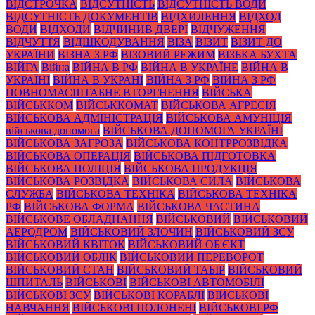
ВІДСТРОЧКА
ВІДСУТНІСТЬ
ВІДСУТНІСТЬ ВОДИ
ВІДСУТНІСТЬ ДОКУМЕНТІВ
ВІДХИЛЕННЯ
ВІДХОД
ВОДИ
ВІДХОДИ
ВІДЧИНИВ ДВЕРІ
ВІДЧУЖЕННЯ
ВІДЧУТТЯ
ВІДШКОДУВАННЯ
ВІЗА
ВІЗИТ
ВІЗИТ ДО
УКРАЇНИ
ВІЗНА З РФ
ВІЗОВИЙ РЕЖИМ
ВІЗЬКА БУХТА
ВІЙГА
Війна
ВІЙНА В РФ
ВІЙНА В УКРАЇНЕ
ВІЙНА В
УКРАЇНІ
ВІЙНА В УКРАНІ
ВІЙНА З РФ
ВІЙНА З РФ
ПОВНОМАСШТАБНЕ ВТОРГНЕННЯ
ВІЙСЬКА
ВІЙСЬККОМ
ВІЙСЬККОМАТ
ВІЙСЬКОВА АГРЕСІЯ
ВІЙСЬКОВА АДМІНІСТРАЦІЯ
ВІЙСЬКОВА АМУНІЦІЯ
військова допомога
ВІЙСЬКОВА ДОПОМОГА УКРАЇНІ
ВІЙСЬКОВА ЗАГРОЗА
ВІЙСЬКОВА КОНТРРОЗВІДКА
ВІЙСЬКОВА ОПЕРАЦІЯ
ВІЙСЬКОВА ПІДГОТОВКА
ВІЙСЬКОВА ПОЛІЦІЯ
ВІЙСЬКОВА ПРОДУКЦІЯ
ВІЙСЬКОВА РОЗВІДКА
ВІЙСЬКОВА СИЛА
ВІЙСЬКОВА
СЛУЖБА
ВІЙСЬКОВА ТЕХНІКА
ВІЙСЬКОВА ТЕХНІКА
РФ
ВІЙСЬКОВА ФОРМА
ВІЙСЬКОВА ЧАСТИНА
ВІЙСЬКОВЕ ОБЛАДНАННЯ
ВІЙСЬКОВИЙ
ВІЙСЬКОВИЙ
АЕРОДРОМ
ВІЙСЬКОВИЙ ЗЛОЧИН
ВІЙСЬКОВИЙ ЗСУ
ВІЙСЬКОВИЙ КВІТОК
ВІЙСЬКОВИЙ ОБ'ЄКТ
ВІЙСЬКОВИЙ ОБЛІК
ВІЙСЬКОВИЙ ПЕРЕВОРОТ
ВІЙСЬКОВИЙ СТАН
ВІЙСЬКОВИЙ ТАБІР
ВІЙСЬКОВИЙ
ШПИТАЛЬ
ВІЙСЬКОВІ
ВІЙСЬКОВІ АВТОМОБІЛІ
ВІЙСЬКОВІ ЗСУ
ВІЙСЬКОВІ КОРАБЛІ
ВІЙСЬКОВІ
НАВЧАННЯ
ВІЙСЬКОВІ ПОЛОНЕНІ
ВІЙСЬКОВІ РФ