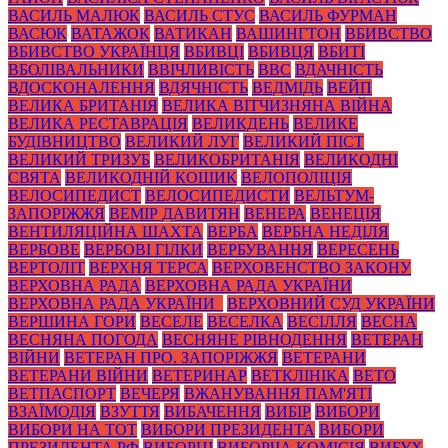
ВАСИЛЬ МАЛЮК
ВАСИЛЬ СТУС
ВАСИЛЬ ФУРМАН
ВАСЮК
ВАТАЖОК
ВАТИКАН
ВАШИНГТОН
ВБИВСТВО
ВБИВСТВО УКРАЇНЦЯ
ВБИВЦІ
ВБИВЦЯ
ВБИТІ
ВБОЛІВАЛЬНИКИ
ВВІЧЛИВІСТЬ
ВВС
ВДАЧНІСТЬ
ВДОСКОНАЛЕННЯ
ВДЯЧНІСТЬ
ВЕДМІДЬ
ВЕЙП
ВЕЛИКА БРИТАНІЯ
ВЕЛИКА ВІТЧИЗНЯНА ВІЙНА
ВЕЛИКА РЕСТАВРАЦІЯ
ВЕЛИКДЕНЬ
ВЕЛИКЕ
БУДІВНИЦТВО
ВЕЛИКИЙ ЛУГ
ВЕЛИКИЙ ПІСТ
ВЕЛИКИЙ ТРИЗУБ
ВЕЛИКОБРИТАНІЯ
ВЕЛИКОДНІ
СВЯТА
ВЕЛИКОДНІЙ КОШИК
ВЕЛОПОЛІЦІЯ
ВЕЛОСИПЕДИСТ
ВЕЛОСИПЕДИСТИ
ВЕЛЬТУМ-
ЗАПОРІЖЖЯ
ВЕМІР ДАВИТЯН
ВЕНЕРА
ВЕНЕЦІЯ
ВЕНТИЛЯЦІЙНА ШАХТА
ВЕРБА
ВЕРБНА НЕДІЛЯ
ВЕРБОВЕ
ВЕРБОВІ ГІЛКИ
ВЕРБУВАННЯ
ВЕРЕСЕНЬ
ВЕРТОЛІТ
ВЕРХНЯ ТЕРСА
ВЕРХОВЕНСТВО ЗАКОНУ
ВЕРХОВНА РАДА
ВЕРХОВНА РАДА УКРАЇНИ
ВЕРХОВНА РАДА УКРАЇНИ_
ВЕРХОВНИЙ СУД УКРАЇНИ
ВЕРШИНА ГОРИ
ВЕСЕЛЕ
ВЕСЕЛКА
ВЕСІЛЛЯ
ВЕСНА
ВЕСНЯНА ПОГОДА
ВЕСНЯНЕ РІВНОДЕННЯ
ВЕТЕРАН
ВІЙНИ
ВЕТЕРАН ПРО. ЗАПОРІЖЖЯ
ВЕТЕРАНИ
ВЕТЕРАНИ ВІЙНИ
ВЕТЕРИНАР
ВЕТКЛІНІКА
ВЕТО
ВЕТПАСПОРТ
ВЕЧЕРЯ
ВЖАНУВАННЯ ПАМ'ЯТІ
ВЗАЇМОДІЯ
ВЗУТТЯ
ВИБАЧЕННЯ
ВИБІР
ВИБОРИ
ВИБОРИ НА ТОТ
ВИБОРИ ПРЕЗИДЕНТА
ВИБОРИ
ПРЕЗИДЕНТА РФ
ВИБОРЦІ
ВИБОРЧА КОМІСІЯ
ВИБУХ