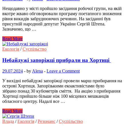
Нещодавно у місті пройшло засідання робочої групи, на якій
вкотре жваво обговорювали програму поетапного зниження
рівня викидів забруднюючих речовин. На засіданні був
присутній народний депутат України Сергій Штепа.
Зазначимо, що …
Read More
Екологія
/
Суспільство
Небайдужі запоріжці прибрали на Хортиці
29.07.2024
-
by
Alena
-
Leave a Comment
У вихідні небайдужі запоріжці провели марш прибирання на
острові Хортиця. Запорізькими екоактивістами було
зібрано понад 30 кубометрів сміття. На акцію з прибирання
Хортиці прийшло більше ніж 100 місцевих мешканців
обласного центру. Надалі все …
Read More
Влада
/
Екологія
/
Резонанс
/
Суспільство