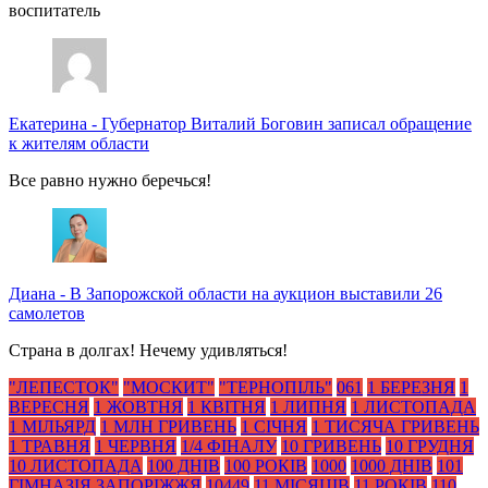
воспитатель
Екатерина
-
Губернатор Виталий Боговин записал обращение
к жителям области
Все равно нужно беречься!
Диана
-
В Запорожской области на аукцион выставили 26
самолетов
Страна в долгах! Нечему удивляться!
"ЛЕПЕСТОК"
"МОСКИТ"
"ТЕРНОПІЛЬ"
061
1 БЕРЕЗНЯ
1
ВЕРЕСНЯ
1 ЖОВТНЯ
1 КВІТНЯ
1 ЛИПНЯ
1 ЛИСТОПАДА
1 МІЛЬЯРД
1 МЛН ГРИВЕНЬ
1 СІЧНЯ
1 ТИСЯЧА ГРИВЕНЬ
1 ТРАВНЯ
1 ЧЕРВНЯ
1/4 ФІНАЛУ
10 ГРИВЕНЬ
10 ГРУДНЯ
10 ЛИСТОПАДА
100 ДНІВ
100 РОКІВ
1000
1000 ДНІВ
101
ГІМНАЗІЯ ЗАПОРІЖЖЯ
10449
11 МІСЯЦІВ
11 РОКІВ
110