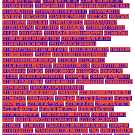
Виктор Приходько
Виктор Шершнев
Виктория Ратникова
ВИЛОВ РИБИ
ВИЛУЧЕННЯ
ВИЛУЧЕННЯ АВТОМОБІЛЯ
ВИМАГАННЯ
ВИМАГАННЯ ГРОШЕЙ
ВИМАГАННЯ
ХАБАРЯ
ВИМАГАЧІ
ВИМІРЮВАННЯ
ВИМОГА
ВИМОГА
ЗУПИНКИ
ВИМОГИ
ВИНАГОРОДА
ВИНАХІДНИК
ВИНИЩУВАЧ
ВИНЯТОК
ВИПАДОК
ВИПИЛЮВАННЯ
ДЕРЕВ
ВИПЛАТА
ВИПЛАТА КОМПЕНСАЦІЇ
ВИПЛАТИ
ВИПЛАТИ ВІЙСЬКОВИМ
ВИПРАВНА КОЛОНІЯ
ВИПРАВНІ РОБОТИ
ВИПРАВНОЙ ЦЕНТР
ВИПРОБУВАЛЬНИЙ ТЕРМІН
ВИПРОБУВАННЯ
ВИПУСК
ВИПУСКНИК
ВИРВА
ВИРІШЕННЯ ПИТАННЯ
ВИРІШЕННЯ ПРОБЛЕМ
ВИРОБИ
ВИРОБНИК
ВИРОБНИКИ ДРОНІВ
ВИРОБНИЦТВО
ВИРОБНИЦТВО
ШАХЕДІВ
ВИРОК
ВИРОК СУДУ
ВИРУБКА
ВИРУБКА
ДЕРЕВ
ВИРУБКА ЯЛИНОК
ВИСАДКА
ВИСАДКА ДЕРЕВ
ВИСАДКА КВІТІВ
ВИСЕЛЕННЯ
ВИСНОВОК
ВИСНОВОК
ЕКСТЕРТІВ
ВИСОКОВОЛЬТНІ ЛІНІЇ
ВИСОКОПОСАДОВЕЦЬ
ВИСОТА
ВИСПУП ГУРТУ СКАЙ
ВИСТАВА
ВИСТАВКА
ВИСТУП
Виталий Боговин
Виталий
Гончаренко
Виталий Змиенко
Виталий Ким
Виталий Кличко
Виталий Олешко
Виталий Тишечко
Виталий Толочек
Виталий Туринок
ВИТВІР МИСТЕЦТВА
ВИТОК
ВИТОК
ГАЗУ
ВИТОК НАФТОПРОДУКТІВ
ВИТОК РАДІАЦІЇ
ВИТОРГ
ВИТРАТИ
ВИФЛЕЄМСЬКИЙ ВОГОНЬ
ВИХІДНІ
ВИХОВАННЯ
ВИХОВАННЯ ДИТИНИ
ВИЧ
ВИШИВАНКА