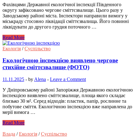
Фахівцями Державної екологічної інспекції Південного
округу зафіксовано чергове сміттєзвалище. Цього разу у
Заводському районі міста. Інспектори направили вимогу у
міськраду стосовно ліквідації сміттєзвалища. Його повинні
ліквідувати до другого грудня поточного …
Read More
Екологія
/
Суспільство
Екологічною інспекцією виявлено чергове
стихійне сміттєзвалище (ФОТО)
11.11.2025
-
by
Alena
-
Leave a Comment
У Дніпровському районі Запоріжжя Державною екологічною
інспекцією виявлено сміттєзвалище, площа якого складає
близько 30 м². Серед відходів: пластик, папір, рослинне та
побутове сміття. Екологічною інспекцією вже направлена до
мерії вимога …
Read More
Влада
/
Екологія
/
Суспільство