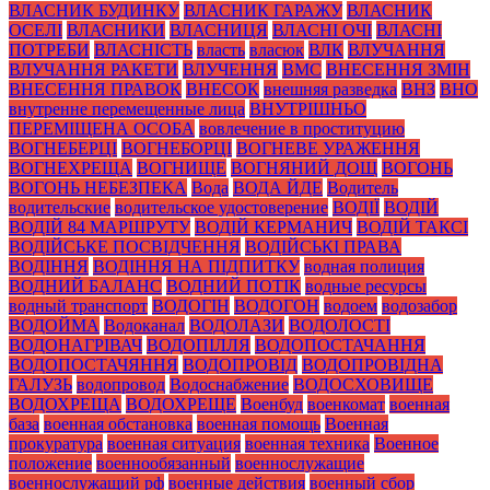
ВЛАСНИК БУДИНКУ
ВЛАСНИК ГАРАЖУ
ВЛАСНИК
ОСЕЛІ
ВЛАСНИКИ
ВЛАСНИЦЯ
ВЛАСНІ ОЧІ
ВЛАСНІ
ПОТРЕБИ
ВЛАСНІСТЬ
власть
власюк
ВЛК
ВЛУЧАННЯ
ВЛУЧАННЯ РАКЕТИ
ВЛУЧЕННЯ
ВМС
ВНЕСЕННЯ ЗМІН
ВНЕСЕННЯ ПРАВОК
ВНЕСОК
внешняя разведка
ВНЗ
ВНО
внутренне перемещенные лица
ВНУТРІШНЬО
ПЕРЕМІЩЕНА ОСОБА
вовлечение в проституцию
ВОГНЕБЕРЦІ
ВОГНЕБОРЦІ
ВОГНЕВЕ УРАЖЕННЯ
ВОГНЕХРЕЩА
ВОГНИЩЕ
ВОГНЯНИЙ ДОЩ
ВОГОНЬ
ВОГОНЬ НЕБЕЗПЕКА
Вода
ВОДА ЙДЕ
Водитель
водительские
водительское удостоверение
ВОДІЇ
ВОДІЙ
ВОДІЙ 84 МАРШРУТУ
ВОДІЙ КЕРМАНИЧ
ВОДІЙ ТАКСІ
ВОДІЙСЬКЕ ПОСВІДЧЕННЯ
ВОДІЙСЬКІ ПРАВА
ВОДІННЯ
ВОДІННЯ НА ПІДПИТКУ
водная полиция
ВОДНИЙ БАЛАНС
ВОДНИЙ ПОТІК
водные ресурсы
водный транспорт
ВОДОГІН
ВОДОГОН
водоем
водозабор
ВОДОЙМА
Водоканал
ВОДОЛАЗИ
ВОДОЛОСТІ
ВОДОНАГРІВАЧ
ВОДОПІЛЛЯ
ВОДОПОСТАЧАННЯ
ВОДОПОСТАЧЯННЯ
ВОДОПРОВІД
ВОДОПРОВІДНА
ГАЛУЗЬ
водопровод
Водоснабжение
ВОДОСХОВИЩЕ
ВОДОХРЕЩА
ВОДОХРЕЩЕ
Военбуд
военкомат
военная
база
военная обстановка
военная помощь
Военная
прокуратура
военная ситуация
военная техника
Военное
положение
военнообязанный
военнослужащие
военнослужащий рф
военные действия
военный сбор