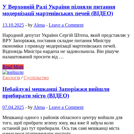
У Верховній Раді України підняли питання
модернізації мартенівських печей (ВІДЕО)
13.10.2025
-
by
Alena
-
Leave a Comment
Народний депутат України Сергій Штепа, який представляє у
ВРУ Запоріжжя, поставив складне питання Міністру
економіки з приводу модернізації мартенівських печей.
Відповідь Міністра нардепа не задовольнила. Він рішуче
налаштований просити від …
Read More
Екологія
/
Суспільство
Небайдужі мешканці Запоріжжя вийшли
прибирати місто (ВІДЕО)
07.04.2025
-
by
Alena
-
Leave a Comment
Мешканці одного з районів обласного центру вийшли для
того, щоб прибрати зелену зону, яка вже й забула коли
останній раз тут прибирали. Ось так самі мешканці міста
намагаюся підтримувати чистоту, …