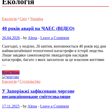
Екологія
Екологія
/
Світ
/
Україна
40 років аварії на ЧАЕС (ВІДЕО)
26.04.2026
-
by
Alena
-
Leave a Comment
Сьогодні, у неділю, 26 квітня, виповнюється 40 років від дня
наймасштабнішої техногенної катастрофи в історії людства.
Лише завдяки самопожертві ліквідаторів наслідків
катастрофи, багато з яких заплатили за це власним життями
…
Read More
Екологія
/
Суспільство
У Запоріжжі зафіксовано чергове
несанкціоноване сміттєзвалище
17.11.2025
-
by
Alena
-
Leave a Comment