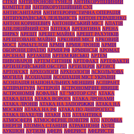
СІТКИ
АНТИДРОНОВІ ТУНЕЛІ
АНТИКОРУПЦІЙНИЙ
КОМІТЕТ ВР
АНТИКОРУПЦІЙНИЙ СУД
АНТИСАНІТАРІЯ
АНТИТЕРОРИСТИЧНА ОПЕРАЦІЯ
АНТИУКРАЇНСЬКА ДЕЯЛЬНІСТЬ
АНТОН ГЕРАЩЕНКО
АНТОН КОРИНЕВИЧ
АНТОНІВСЬКИЙ МІСТ
АПАТІЯ
АПЕЛЯЦІЙНИЙ СУД
АПТЕКА
АРГЕНТИНА
АРЕНА
ЦИРКУ
АРЕШТ
АРЕШТ МАЙНА
АРЕШТ РАХУНКІВ
АРЕШТОВАНЕ МАЙНО
АРКОВИЙ МІСТ
АРКОВИЙ
МОСТ
АРМАГЕДОН
АРМІЯ
АРМІЯ ДРОНІВ
АРМІЯ
ОБОРОНИ ІЗРАЇЛЮ
АРМІЯ РФ
АРМЯНСЬК
АРОМАТ
АРСЕНАЛ
АРТАКЦІЯ
АРТЕМ КИСЬКО
АРТЕМ
ПИВОВАРОВ
АРТЕМ СИТНИК
АРТЕФАКТ
АРТЕФАКТИ
АРТИЛЕРІЙСЬКИЙ ОБСТРІЛ
АРТИЛЕРІЯ
АРТИСТ
АРТОБ'ЄКТ
АРХЕОЛОГИ
АРХЕОЛОГІЯ
АСКОЛЬДОВА
МОГИЛА
АСОЦІАЦІЯ
АСОЦІАЦІЯ МІСТ УКРАЇНИ
АСОЦІАЦІЯ НАЦІОНАЛЬНИХ МЕНШИН
АСПІРАНТ
АСПІРАНТУРА
АСТЕРОЇД
АСТРОНОМІЧНЕ ЯВИЩЕ
АСТРОНОМІЯ
АСФАЛЬТ
АТ "МОТОР СІЧ"
АТАКА
АТАКА БПЛА
АТАКА ВОРОГА
АТАКА ДРОНАМИ
АТАКА ДРОНІВ
АТАКА НА ЗАПОРІЖЖЯ
АТАКА НА
МОСКВУ
АТАКА НА РФ
АТАКА ПО ДНІПРОГЕСУ
АТАКА ШАХЕДІВ
АТАКИ
АТБ
АТЛАНТИКА
АТМОСФЕРА
АТМОСФЕРНЕ ПОВІТРЯ
АТО
АТОМНА
ЕНЕРГІЯ
АТОМНА СТАНЦІЯ
АТРАКЦІОНИ
АУДІТ
АУКЦІОН
АУТИЗМ
АФЕРА
АФЕРИСТ
АФЕРИСТИ