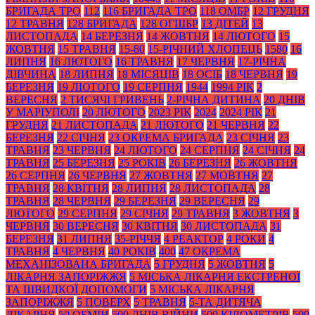
БРИГАДА ТРО
112
116 БРИГАДА ТРО
118 ОМБР
12 ГРУДНЯ
12 ТРАВНЯ
128 БРИГАДА
128 ОГШБР
13 ДІТЕЙ
13
ЛИСТОПАДА
14 БЕРЕЗНЯ
14 ЖОВТНЯ
14 ЛЮТОГО
15
ЖОВТНЯ
15 ТРАВНЯ
15-80
15-РІЧНИЙ ХЛОПЕЦЬ
1580
16
ЛИПНЯ
16 ЛЮТОГО
16 ТРАВНЯ
17 ЧЕРВНЯ
17-РІЧНА
ДІВЧИНА
18 ЛИПНЯ
18 МІСЯЦІВ
18 ОСІБ
18 ЧЕРВНЯ
19
БЕРЕЗНЯ
19 ЛЮТОГО
19 СЕРПНЯ
1944
1994 РІК
2
ВЕРЕСНЯ
2 ТИСЯЧІ ГРИВЕНЬ
2-РІЧНА ДИТИНА
20 ДНІВ
У МАРІУПОЛІ
20 ЛЮТОГО
2023 РІК
2024
2024 РІК
21
ГРУДНЯ
21 ЛИСТОПАДА
21 ЛЮТОГО
21 ЧЕРВНЯ
22
БЕРЕЗНЯ
22 СІЧНЯ
23 ОКРЕМА БРИГАДА
23 СІЧНЯ
23
ТРАВНЯ
23 ЧЕРВНЯ
24 ЛЮТОГО
24 СЕРПНЯ
24 СІЧНЯ
24
ТРАВНЯ
25 БЕРЕЗНЯ
25 РОКІВ
26 БЕРЕЗНЯ
26 ЖОВТНЯ
26 СЕРПНЯ
26 ЧЕРВНЯ
27 ЖОВТНЯ
27 МОВТНЯ
27
ТРАВНЯ
28 КВІТНЯ
28 ЛИПНЯ
28 ЛИСТОПАДА
28
ТРАВНЯ
28 ЧЕРВНЯ
29 БЕРЕЗНЯ
29 ВЕРЕСНЯ
29
ЛЮТОГО
29 СЕРПНЯ
29 СІЧНЯ
29 ТРАВНЯ
3 ЖОВТНЯ
3
ЧЕРВНЯ
30 ВЕРЕСНЯ
30 КВІТНЯ
30 ЛИСТОПАДА
31
БЕРЕЗНЯ
31 ЛИПНЯ
35-РІЧЧЯ
4 РЕАКТОР
4 РОКИ
4
ТРАВНЯ
4 ЧЕРВНЯ
40 РОКІВ
400
47 ОКРЕМА
МЕХАНІЗОВАНА БРИГАДА
5 ГРУДНЯ
5 ЖОВТНЯ
5
ЛІКАРНЯ ЗАПОРІЖЖЯ
5 МІСЬКА ЛІКАРНЯ ЕКСТРЕНОЇ
ТА ШВИДКОЇ ДОПОМОГИ
5 МІСЬКА ЛІКАРНЯ
ЗАПОРІЖЖЯ
5 ПОВЕРХ
5 ТРАВНЯ
5-ТА ДИТЯЧА
ЛІКАРНЯ
50 ОБМІН
500 ДНІВ ВІЙНИ
500 КІЛОМЕТРІВ
500