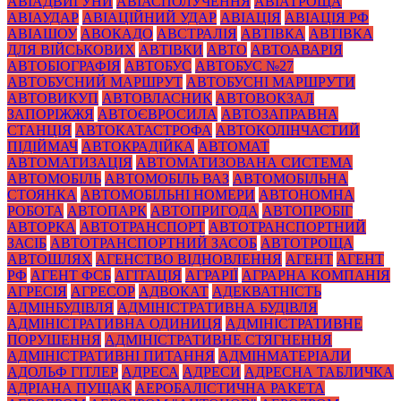
АВІАДВИГУНИ
АВІАСПОЛУЧЕННЯ
АВІАТРОЩА
АВІАУДАР
АВІАЦІЙНИЙ УДАР
АВІАЦІЯ
АВІАЦІЯ РФ
АВІАШОУ
АВОКАДО
АВСТРАЛІЯ
АВТІВКА
АВТІВКА
ДЛЯ ВІЙСЬКОВИХ
АВТІВКИ
АВТО
АВТОАВАРІЯ
АВТОБІОГРАФІЯ
АВТОБУС
АВТОБУС №27
АВТОБУСНИЙ МАРШРУТ
АВТОБУСНІ МАРШРУТИ
АВТОВИКУП
АВТОВЛАСНИК
АВТОВОКЗАЛ
ЗАПОРІЖЖЯ
АВТОЄВРОСИЛА
АВТОЗАПРАВНА
СТАНЦІЯ
АВТОКАТАСТРОФА
АВТОКОЛІНЧАСТИЙ
ПІДІЙМАЧ
АВТОКРАДІЙКА
АВТОМАТ
АВТОМАТИЗАЦІЯ
АВТОМАТИЗОВАНА СИСТЕМА
АВТОМОБІЛЬ
АВТОМОБІЛЬ ВАЗ
АВТОМОБІЛЬНА
СТОЯНКА
АВТОМОБІЛЬНІ НОМЕРИ
АВТОНОМНА
РОБОТА
АВТОПАРК
АВТОПРИГОДА
АВТОПРОБІГ
АВТОРКА
АВТОТРАНСПОРТ
АВТОТРАНСПОРТНИЙ
ЗАСІБ
АВТОТРАНСПОРТНИЙ ЗАСОБ
АВТОТРОЩА
АВТОШЛЯХ
АГЕНСТВО ВІДНОВЛЕННЯ
АГЕНТ
АГЕНТ
РФ
АГЕНТ ФСБ
АГІТАЦІЯ
АГРАРІЇ
АГРАРНА КОМПАНІЯ
АГРЕСІЯ
АГРЕСОР
АДВОКАТ
АДЕКВАТНІСТЬ
АДМІНБУДІВЛЯ
АДМІНІСТРАТИВНА БУДІВЛЯ
АДМІНІСТРАТИВНА ОДИНИЦЯ
АДМІНІСТРАТИВНЕ
ПОРУШЕННЯ
АДМІНІСТРАТИВНЕ СТЯГНЕННЯ
АДМІНІСТРАТИВНІ ПИТАННЯ
АДМІНМАТЕРІАЛИ
АДОЛЬФ ГІТЛЕР
АДРЕСА
АДРЕСИ
АДРЕСНА ТАБЛИЧКА
АДРІАНА ПУЩАК
АЕРОБАЛІСТИЧНА РАКЕТА