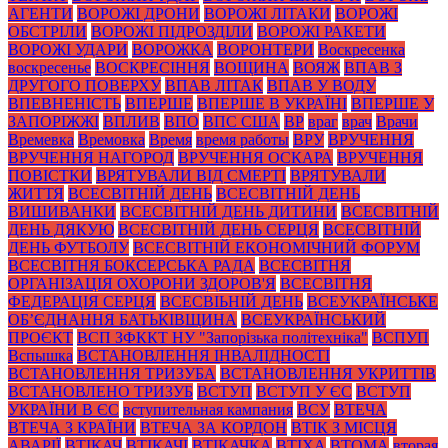
АГЕНТИ
ВОРОЖІ ДРОНИ
ВОРОЖІ ЛІТАКИ
ВОРОЖІ
ОБСТРІЛИ
ВОРОЖІ ПІДРОЗДІЛИ
ВОРОЖІ РАКЕТИ
ВОРОЖІ УДАРИ
ВОРОЖКА
ВОРОНТЕРИ
Воскресенка
воскресенье
ВОСКРЕСІННЯ
ВОЩИНА
ВОЯЖ
ВПАВ З
ДРУГОГО ПОВЕРХУ
ВПАВ ЛІТАК
ВПАВ У ВОДУ
ВПЕВНЕНІСТЬ
ВПЕРШЕ
ВПЕРШЕ В УКРАЇНІ
ВПЕРШЕ У
ЗАПОРІЖЖІ
ВПЛИВ
ВПО
ВПС США
ВР
враг
врач
Врачи
Времевка
Времовка
Время
время работы
ВРУ
ВРУЧЕННЯ
ВРУЧЕННЯ НАГОРОД
ВРУЧЕННЯ ОСКАРА
ВРУЧЕННЯ
ПОВІСТКИ
ВРЯТУВАЛИ ВІД СМЕРТІ
ВРЯТУВАЛИ
ЖИТТЯ
ВСЕСВІТНІЙ ДЕНЬ
ВСЕСВІТНІЙ ДЕНЬ
ВИШИВАНКИ
ВСЕСВІТНІЙ ДЕНЬ ДИТИНИ
ВСЕСВІТНІЙ
ДЕНЬ ДЯКУЮ
ВСЕСВІТНІЙ ДЕНЬ СЕРЦЯ
ВСЕСВІТНІЙ
ДЕНЬ ФУТБОЛУ
ВСЕСВІТНІЙ ЕКОНОМІЧНИЙ ФОРУМ
ВСЕСВІТНЯ БОКСЕРСЬКА РАДА
ВСЕСВІТНЯ
ОРГАНІЗАЦІЯ ОХОРОНИ ЗДОРОВ'Я
ВСЕСВІТНЯ
ФЕДЕРАЦІЯ СЕРЦЯ
ВСЕСВІЬНІЙ ДЕНЬ
ВСЕУКРАЇНСЬКЕ
ОБ’ЄДНАННЯ БАТЬКІВЩИНА
ВСЕУКРАЇНСЬКИЙ
ПРОЄКТ
ВСП ЗФККТ НУ "Запорізька політехніка"
ВСПУП
Вспышка
ВСТАНОВЛЕННЯ ІНВАЛІДНОСТІ
ВСТАНОВЛЕННЯ ТРИЗУБА
ВСТАНОВЛЕННЯ УКРИТТІВ
ВСТАНОВЛЕНО ТРИЗУБ
ВСТУП
ВСТУП У ЄС
ВСТУП
УКРАЇНИ В ЄС
вступительная кампания
ВСУ
ВТЕЧА
ВТЕЧА З КРАЇНИ
ВТЕЧА ЗА КОРДОН
ВТІК З МІСЦЯ
АВАРІЇ
ВТІКАЧ
ВТІКАЧІ
ВТІКАЧКА
ВТІХА
ВТОМА
вторая