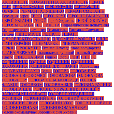
АКТИВНІСТЬ
ГЕОМАГНІТНА АКТИВНОСТЬ
ГЕРАНЬ
ГЕРБ
ГЕРБ ТОКМАКА
ГЕРБ УКРАЇНИ
ГЕРГРАФІЧНІ
ОБ'ЄКТИ
ГЕРМАН ГАЛУЩЕНКО
ГЕРМАН СМЕТАНІН
Германия
герои
ГЕРОЇ
ГЕРОЇ КРУТ
ГЕРОЇ НЕ ВМИРАЮТЬ
ГЕРОЇ УКРАЇНИ
ГЕРОЙ
Герой Украины
ГЕРОЙ УКРАЇНИ
ГЕРОЯМ СЛАВА
ГЕС
ГИДОТА
гидравлические испытания
Гидрометцентр
гимназия
Гимнастика
Гинтарас Савукинас
Гитлер
ГІДНЕ МІСЦЕ
ГІДНІСТЬ
ГІДРАНТ
ГІДРОЕЛЕКТРОСТАНЦІЯ
ГІДРОМЕТЕОРОЛОГІЯ
ГІЛЛЯ
ГІМН УКРАЇНИ
ГІПЕРМАРКЕТ
ГІПЕРМАРКЕТ АШАН
ГІРКІН
ГІРОСКУТЕР
Гітанас Науседа
глава государства
ГЛАВА ДЕРЖАВИ
главнокомандующий
главный тренер
Глазго
ГЛИБОКА ЯМА
Глинка
Глорія
ГНІЙ
ГНІТ
ГО
ГОДИВНИЦЯ
ГОДИНА
ГОДИННИК
ГОДИННИК
ЗАКОХАНИХ
ГОДІВНИЦІ ДЛЯ ТВАРИН
Годовщина
ГОДУВАТИ ПТАХІВ
Голик
ГОЛОВА
ГОЛОВА ВРУ
ГОЛОВА ЄВРОКОМІСІЇ
ГОЛОВА ЗОВА
ГОЛОВА ОВА
ГОЛОВА СБУ
ГОЛОВА СІЛЬСЬКОЇ РАДИ
ГОЛОВА
ФРАКЦІЇ
ГОЛОВКОМ
ГОЛОВНА БІЛЬ
ГОЛОВНА ВУЛИЦЯ
ГОЛОВНА ЦІЛЬ
ГОЛОВНЕ УПРАВЛІННЯ ПОЛІЦІЇ У
ЗАПОРІЗЬКІЙ ОБЛАСТІ
ГОЛОВНЕ УПРАВЛІННЯ
РОЗВІДКИ
ГОЛОВНИЙ БІЛЬ
ГОЛОВНИЙ ДОКУМЕНТ
ГОЛОВНИЙ ЛІКАР
ГОЛОВНИЙ УБОР
ГОЛОВНІ НОВИНИ
ГОЛОВНІ ОЗНАКИ
ГОЛОВНОКОМАНДУВАЧ
Головнокомандувач Збройних сил України