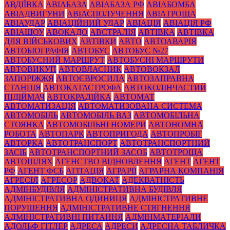
АВДІЇВКА
АВІАБАЗА
АВІАБАЗА РФ
АВІАБОМБА
АВІАДВИГУНИ
АВІАСПОЛУЧЕННЯ
АВІАТРОЩА
АВІАУДАР
АВІАЦІЙНИЙ УДАР
АВІАЦІЯ
АВІАЦІЯ РФ
АВІАШОУ
АВОКАДО
АВСТРАЛІЯ
АВТІВКА
АВТІВКА
ДЛЯ ВІЙСЬКОВИХ
АВТІВКИ
АВТО
АВТОАВАРІЯ
АВТОБІОГРАФІЯ
АВТОБУС
АВТОБУС №27
АВТОБУСНИЙ МАРШРУТ
АВТОБУСНІ МАРШРУТИ
АВТОВИКУП
АВТОВЛАСНИК
АВТОВОКЗАЛ
ЗАПОРІЖЖЯ
АВТОЄВРОСИЛА
АВТОЗАПРАВНА
СТАНЦІЯ
АВТОКАТАСТРОФА
АВТОКОЛІНЧАСТИЙ
ПІДІЙМАЧ
АВТОКРАДІЙКА
АВТОМАТ
АВТОМАТИЗАЦІЯ
АВТОМАТИЗОВАНА СИСТЕМА
АВТОМОБІЛЬ
АВТОМОБІЛЬ ВАЗ
АВТОМОБІЛЬНА
СТОЯНКА
АВТОМОБІЛЬНІ НОМЕРИ
АВТОНОМНА
РОБОТА
АВТОПАРК
АВТОПРИГОДА
АВТОПРОБІГ
АВТОРКА
АВТОТРАНСПОРТ
АВТОТРАНСПОРТНИЙ
ЗАСІБ
АВТОТРАНСПОРТНИЙ ЗАСОБ
АВТОТРОЩА
АВТОШЛЯХ
АГЕНСТВО ВІДНОВЛЕННЯ
АГЕНТ
АГЕНТ
РФ
АГЕНТ ФСБ
АГІТАЦІЯ
АГРАРІЇ
АГРАРНА КОМПАНІЯ
АГРЕСІЯ
АГРЕСОР
АДВОКАТ
АДЕКВАТНІСТЬ
АДМІНБУДІВЛЯ
АДМІНІСТРАТИВНА БУДІВЛЯ
АДМІНІСТРАТИВНА ОДИНИЦЯ
АДМІНІСТРАТИВНЕ
ПОРУШЕННЯ
АДМІНІСТРАТИВНЕ СТЯГНЕННЯ
АДМІНІСТРАТИВНІ ПИТАННЯ
АДМІНМАТЕРІАЛИ
АДОЛЬФ ГІТЛЕР
АДРЕСА
АДРЕСИ
АДРЕСНА ТАБЛИЧКА