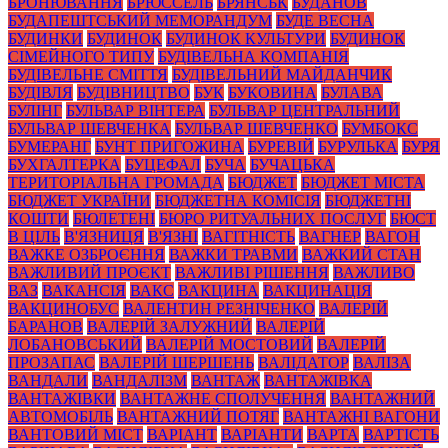
БРОНЮВАННЯ
БРЮССЕЛЬ
БРЯНСЬК
БУДАНОВ
БУДАПЕШТСЬКИЙ МЕМОРАНДУМ
БУДЕ ВЕСНА
БУДИНКИ
БУДИНОК
БУДИНОК КУЛЬТУРИ
БУДИНОК
СІМЕЙНОГО ТИПУ
БУДІВЕЛЬНА КОМПАНІЯ
БУДІВЕЛЬНЕ СМІТТЯ
БУДІВЕЛЬНИЙ МАЙДАНЧИК
БУДІВЛЯ
БУДІВНИЦТВО
БУК
БУКОВИНА
БУЛАВА
БУЛІНГ
БУЛЬВАР ВІНТЕРА
БУЛЬВАР ЦЕНТРАЛЬНИЙ
БУЛЬВАР ШЕВЧЕНКА
БУЛЬВАР ШЕВЧЕНКО
БУМБОКС
БУМЕРАНГ
БУНТ ПРИГОЖИНА
БУРЕВІЙ
БУРУЛЬКА
БУРЯ
БУХГАЛТЕРКА
БУЦЕФАЛ
БУЧА
БУЧАЦЬКА
ТЕРИТОРІАЛЬНА ГРОМАДА
БЮДЖЕТ
БЮДЖЕТ МІСТА
БЮДЖЕТ УКРАЇНИ
БЮДЖЕТНА КОМІСІЯ
БЮДЖЕТНІ
КОШТИ
БЮЛЕТЕНІ
БЮРО РИТУАЛЬНИХ ПОСЛУГ
БЮСТ
В ЦІЛЬ
В'ЯЗНИЦЯ
В'ЯЗНІ
ВАГІТНІСТЬ
ВАГНЕР
ВАГОН
ВАЖКЕ ОЗБРОЄННЯ
ВАЖКИ ТРАВМИ
ВАЖКИЙ СТАН
ВАЖЛИВИЙ ПРОЄКТ
ВАЖЛИВІ РІШЕННЯ
ВАЖЛИВО
ВАЗ
ВАКАНСІЯ
ВАКС
ВАКЦИНА
ВАКЦИНАЦІЯ
ВАКЦИНОБУС
ВАЛЕНТИН РЕЗНІЧЕНКО
ВАЛЕРІЙ
БАРАНОВ
ВАЛЕРІЙ ЗАЛУЖНИЙ
ВАЛЕРІЙ
ЛОБАНОВСЬКИЙ
ВАЛЕРІЙ МОСТОВИЙ
ВАЛЕРІЙ
ПРОЗАПАС
ВАЛЕРІЙ ШЕРШЕНЬ
ВАЛІДАТОР
ВАЛІЗА
ВАНДАЛИ
ВАНДАЛІЗМ
ВАНТАЖ
ВАНТАЖІВКА
ВАНТАЖІВКИ
ВАНТАЖНЕ СПОЛУЧЕННЯ
ВАНТАЖНИЙ
АВТОМОБІЛЬ
ВАНТАЖНИЙ ПОТЯГ
ВАНТАЖНІ ВАГОНИ
ВАНТОВИЙ МІСТ
ВАРІАНТ
ВАРІАНТИ
ВАРТА
ВАРТІСТЬ