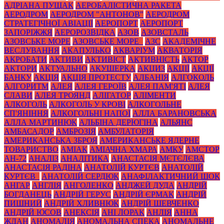
АДРІАНА ПУЩАК
АЕРОБАЛІСТИЧНА РАКЕТА
АЕРОДРОМ
АЕРОДРОМ "АНТОНОВ"
АЕРОДРОМ
СТРАТЕГІЧНОЇ АВІАЦІЇ
АЕРОПОРТ
АЕРОПОРТ
ЗАПОРІЖЖЯ
АЕРОРОЗВІДКА
АЗОВ
АЗОВСТАЛЬ
АЗОВСЬКЕ МОРЕ
АЗОВСЬКЕ МОРЕ_
АЗС
АКАДЕМІЧНЕ
ВЕСЛУВАННЯ
АКАПУЛЬКО
АКВАРІУМ
АКВАТОРІЯ
АКРОБАТИ
АКТИВИ
АКТИВІСТ
АКТИВНІСТЬ
АКТОР
АКТОРИ
АКТУАЛЬНО
АКУШЕРКА
АКЦИЗ
АКЦІЇ
АКЦІЇ
БАНКУ
АКЦІЯ
АКЦІЯ ПРОТЕСТУ
АЛБАНІЯ
АЛГОКОЛЬ
АЛГОРИТМ
АЛЕЯ
АЛЕЯ ГЕРОЇВ
АЛЕЯ ПАМ'ЯТІ
АЛЕЯ
СЛАВИ
АЛЕЯ ТРОЯНД
АЛІГАТОР
АЛІМЕНТИ
АЛКОГОЛЬ
АЛКОГОЛЬ У КРОВІ
АЛКОГОЛЬНЕ
СП'ЯНІННЯ
АЛКОГОЛЬНІ НАПОЇ
АЛЛА БАРАНОВСЬКА
АЛЛА МАРТИНЮК
АЛЬБІНА ДЕРЮГІНА
АЛЬЯНС
АМБАСАДОР
АМБРОЗІЯ
АМБУЛАТОРІЯ
АМЕРИКАНСЬКА ЗБРОЯ
АМЕРИКАНСЬКЕ ЯДЕРНЕ
ТОВАРИСТВО
АМІАК
АМІАЧНА ХМАРА
АМКУ
АМСТОР
АН-72
АНАЛІЗ
АНАЛІТИКА
АНАСТАСІЯ МЄТЄЛЄВА
АНАСТАСІЯ РАДІНА
АНАТОЛІЙ КУРТЄВ
АНАТОЛІЙ
КУРТЄВ_
АНАТОЛІЙ СЕРДЮК
АНАФІЛАКТИЧНИЙ ШОК
АНГАР
АНГЛІЯ
АНГОЛЕНКО
АНДЖЕЙ ДУДА
АНДРІЙ
БОГДАНЕЦЬ
АНДРІЙ ГЕРУС
АНДРІЙ ЄРМАК
АНДРІЙ
ПИШНИЙ
АНДРІЙ ХЛИВНЮК
АНДРІЙ ШЕВЧЕНКО
АНДРІЙ ЮСОВ
АНЕКСІЯ
АНІ ЛОРАК
АНЛІЯ
АННА
ЖДАН
АНОМАЛІЯ
АНОМАЛЬНА СПЕКА
АНОМАЛЬНЕ