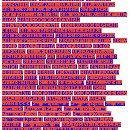
НАВЧАННЯ
ВІЙСЬКОВІ ПОЛОНЕНІ
ВІЙСЬКОВІ РФ
ВІЙСЬКОВО-ЛІКАРСЬКА КОМІСІЯ
ВІЙСЬКОВО-
МОРСЬКІ СИЛИ УКРАЇНИ
ВІЙСЬКОВО-ТРАНСПОРТНИЙ
ЛІТАК
ВІЙСЬКОВОЗОБОВ'ЯЗАНИЙ
ВІЙСЬКОВОЗОБОВ'ЯЗАНІ
ВІЙСЬКОВОЗОБОВ'ЯЗАНІ
ЖІНКИ
ВІЙСЬКОВОЗОБОВ'ЯЗАНІ ЧОЛОВІКИ
ВІЙСЬКОВОПОЛОНЕНІ
ВІЙСЬКОВОСЛУЖБОВЕЦЬ
ВІЙСЬКОВОСЛУЖБОВЦІ
ВІКДЛЮЧЕННЯ СВІТЛА
ВІКНА
ВІКНО
ВІКТОР ГРЕШТА
ВІКТОР ЛЯШКО
ВІКТОР
ЩЕРБИНА
ВІКТОР ЯНУКОВИЧ
ВІКТОРІЯ НУЛАНД
ВІКТОРІЯ РОЩИНА
ВІЛ
ВІЛЬНА УКРАЇНА
ВІЛЬНИЙ
ДОСТУП
ВІЛЬНЮС
ВІЛЬНЯНСЬК
ВІЛЬНЯНСЬКИЙ
РАЙОН
ВІННИЧЧИНА
ВІНУВАТЦІ
ВІРА
ВІРНИЙ ДРУГ
ВІРНІСТЬ
ВІРШ
ВІРЯНИ
ВІСБАДЕН
ВІТАЛІЙ КОВАЛЬ
ВІТАННЯ
ВІТЕР
ВІТРИНА МАГАЗИНУ
ВІТЧИЗНЯНЕ
ВИРОБНИЦТВО
ВІТЧИМ
ВІФНА З РФ
ВІЧНА ПАМ'ЯТЬ
ВІЧНИЙ ПОЛІТ
ВІЯЛОВІ ВІДКЛЮЧЕННЯ
ВКИД
ВКОНТАКТЕ
ВКОРОТИТИ ВІКУ
ВКОРОТИТИ СОБІ ВІКУ
ВЛАД ПОГОРЄЛОВ
ВЛАД ЯМА
ВЛАДА
ВЛАДА
ЗАПОРІЖЖЯ
Владимир Баранов
Владимир Буряк
Владимир
Зеленский
Владимир Кальцев
Владимир Крейденко
Владимир Рыкун
Владимир Серба
Владимир Хомутов
Владислав Криклий
Владислав Куценко
ВЛАДИСЛАВ
МАНГЕР
Владислав Мороко
ВЛАДИСЛАВ ПОГОРЄЛОВ
ВЛАСНА СПРАВА
ВЛАСНЕ ВИРОБНИЦТВО
ВЛАСНЕ