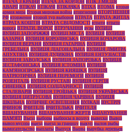
ВТЕЧА З КРАЇНИ
ВТЕЧА ЗА КОРДОН
ВТІК З МІСЦЯ
АВАРІЇ
ВТІКАЧ
ВТІКАЧІ
ВТІКАЧКА
ВТІХА
ВТОМА
вторая
армия мира
Вторая мировая война
вторгнення
ВТОРГНЕННЯ
РФ
вторжение
второй тур выборов
ВТРАТА
ВТРАТА ЖИТЛА
ВТРАТА КОШТІВ
ВТРАТА СВІДОМОСТІ
втрати
втрати
ворога
ВТРАТИ. ВОРОГ
ВТРУЧАННЯ
вузы
ВУЛИЦІ
ВУЛИЦІ ЗАПОРІЖЖЯ
ВУЛИЦІ МІСТА
ВУЛИЦЯ
ВУЛИЦЯ
БАЗАРНА
ВУЛИЦЯ БОРОДІНСЬКА
ВУЛИЦЯ БОЧАРОВА
ВУЛИЦЯ ВЕРХНЯ
ВУЛИЦЯ ГАГАРІНА
ВУЛИЦЯ
ГРЕБЕЛЬНА
ВУЛИЦЯ ДІАГОНАЛЬНА
ВУЛИЦЯ ДМИТРА
АПУХТІНА
ВУЛИЦЯ ДУДИКІНА
ВУЛИЦЯ ЕНТУЗІАСТІВ
ВУЛИЦЯ ЗАВОДСЬКА
ВУЛИЦЯ ЗАПОРІЗЬКА
ВУЛИЦЯ
ЗЕСТАФОНСЬКА
ВУЛИЦЯ ІСТОМІНА
ВУЛИЦЯ
КАМ'ЯНОГІРСЬКА
ВУЛИЦЯ КИЯШКА
ВУЛИЦЯ
ПАТРІОТИЧНА
ВУЛИЦЯ ПЕРЕМОГИ
ВУЛИЦЯ
РОЗЕНТАЛЬ
ВУЛИЦЯ РУСТАВІ
ВУЛИЦЯ СЕРГІЯ
СИНЕНКА
ВУЛИЦЯ СОЛІДАРНОСТІ
ВУЛИЦЯ
СТАЛЕВАРІВ
ВУЛИЦЯ ТРОЇЦЬКА
ВУЛИЦЯ УКРАЇНСЬКА
ВУЛИЦЯ ЦИТРУСОВА
ВУЛИЦЯ ЧАРІВНА
ВУЛИЦЯ
ШКІЛЬНА
ВУЛИЧНЕ ОСВІТЛЕННЯ
ВУЛКАН
ВУСТРІЧ
ВЧИНОК
ВЧИТЕЛЬ
ВЧИТЕЛЬКА
ВЧИТЕЛЯ
ВШАНУВАННЯ
ВШАНУВАННЯ ЖЕРТВ
ВШАНУВАННЯ
ПАМ'ЯТІ
Въезд
выборы
выбросы в воздух
вывески
Вывоз
вывоз мусора
выезд
выезд за границу
выкуп
вылов рыбы
вымогательство
выплаты
Выпуск
Вырва
вырубка деревьев