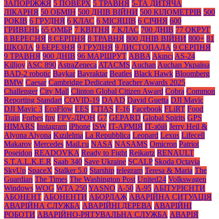
ЗАПОРІЖЖЯ
5 ПОВЕРХ
5 ТРАВНЯ
5-ТА ДИТЯЧА
ЛІКАРНЯ
50 ОБМІН
500 ДНІВ ВІЙНИ
500 КІЛОМЕТРІВ
500
РОКІВ
6 ГРУДНЯ
6 КЛАС
6 МІСЯЦІВ
6 СІЧНЯ
600
ГРИВЕНЬ
65 ОМБР
7 КВІТНЯ
7 КЛАС
700 ДНІВ
77 ОКРУГ
8 ВЕРЕСНЯ
8 СЕРПНЯ
8 ТРАВНЯ
800 ДНІВ ВІЙНИ
800+
81
ШКОЛА
9 БЕРЕЗНЯ
9 ГРУДНЯ
9 ЛИСТОПАДА
9 СЕРПНЯ
9 ТРАВНЯ
900 ДНІВ
96 МАРШРУТ
ABBA
Akıncı
AS-24
Killjoy
ASC 890
AstraZeneca
ATACMS
Auchan
Auchan Україна
BAD-2 robotic
Baykar
Bayraktar
Beatles
Black Нawk
Bloomberg
BMW
Caesar
Cambridge Dedicated Teacher Awards 2025
Challenger
City Mall
Clinton Global Citizen Award
Cobra
Common
Reporting Standart
COVID-19
DAAD
David Guetta
DJI Mavic
DJI Mavic 3
EcoFlow
EES
ETIAS
F-16
Facebook
FLiRT
Food
Train
Forbes
fpv
FPV-ДРОН
G7
GEPARD
Global Spirits
GPS
HIMARS
Instagram
iPhone
ISW
IT-АРМІЯ
IT-збій
Jerry Heil &
Alyona Alyona
Kızılelma
La Repubblica
Leopard
Lexus
Lifecell
Makarov
Mercedes
Mаil.гu
NASA
NASAMS
Omicron
Patriot
Poseidon
READOVKA
Ready to Fight
Reikartz
RENAULT
S.T.A.L.K.E.R
Saab 340
Save Ukraine
SCALP
Skoda Octavia
SkyUp
SpaceX
Stalker 5.0
Starship
telegram
Teresa & Maria
The
Guardian
The Times
The Washington Post
United24
Volkswagen
Windows
WOG
WTA 250
YASNO
А-50
А-95
АБІТУРІЄНТИ
АБОНЕНТ
АБОНЕНТИ
АБОРДАЖ
АВАРІЙНА СИТУАЦІЯ
АВАРІЙНА СЛУЖБА
АВАРІЙНІ ДЕРЕВА
АВАРІЙНІ
РОБОТИ
АВАРІЙНО-РЯТУВАЛЬНА СЛУЖБА
АВАРІЯ