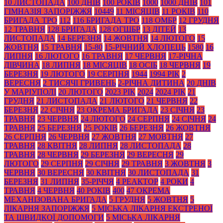
10 ЛИСТОПАДА
100 ДНІВ
100 РОКІВ
1000
1000 ДНІВ
101
ГІМНАЗІЯ ЗАПОРІЖЖЯ
10449
11 МІСЯЦІВ
11 РОКІВ
110
БРИГАДА ТРО
112
116 БРИГАДА ТРО
118 ОМБР
12 ГРУДНЯ
12 ТРАВНЯ
128 БРИГАДА
128 ОГШБР
13 ДІТЕЙ
13
ЛИСТОПАДА
14 БЕРЕЗНЯ
14 ЖОВТНЯ
14 ЛЮТОГО
15
ЖОВТНЯ
15 ТРАВНЯ
15-80
15-РІЧНИЙ ХЛОПЕЦЬ
1580
16
ЛИПНЯ
16 ЛЮТОГО
16 ТРАВНЯ
17 ЧЕРВНЯ
17-РІЧНА
ДІВЧИНА
18 ЛИПНЯ
18 МІСЯЦІВ
18 ОСІБ
18 ЧЕРВНЯ
19
БЕРЕЗНЯ
19 ЛЮТОГО
19 СЕРПНЯ
1944
1994 РІК
2
ВЕРЕСНЯ
2 ТИСЯЧІ ГРИВЕНЬ
2-РІЧНА ДИТИНА
20 ДНІВ
У МАРІУПОЛІ
20 ЛЮТОГО
2023 РІК
2024
2024 РІК
21
ГРУДНЯ
21 ЛИСТОПАДА
21 ЛЮТОГО
21 ЧЕРВНЯ
22
БЕРЕЗНЯ
22 СІЧНЯ
23 ОКРЕМА БРИГАДА
23 СІЧНЯ
23
ТРАВНЯ
23 ЧЕРВНЯ
24 ЛЮТОГО
24 СЕРПНЯ
24 СІЧНЯ
24
ТРАВНЯ
25 БЕРЕЗНЯ
25 РОКІВ
26 БЕРЕЗНЯ
26 ЖОВТНЯ
26 СЕРПНЯ
26 ЧЕРВНЯ
27 ЖОВТНЯ
27 МОВТНЯ
27
ТРАВНЯ
28 КВІТНЯ
28 ЛИПНЯ
28 ЛИСТОПАДА
28
ТРАВНЯ
28 ЧЕРВНЯ
29 БЕРЕЗНЯ
29 ВЕРЕСНЯ
29
ЛЮТОГО
29 СЕРПНЯ
29 СІЧНЯ
29 ТРАВНЯ
3 ЖОВТНЯ
3
ЧЕРВНЯ
30 ВЕРЕСНЯ
30 КВІТНЯ
30 ЛИСТОПАДА
31
БЕРЕЗНЯ
31 ЛИПНЯ
35-РІЧЧЯ
4 РЕАКТОР
4 РОКИ
4
ТРАВНЯ
4 ЧЕРВНЯ
40 РОКІВ
400
47 ОКРЕМА
МЕХАНІЗОВАНА БРИГАДА
5 ГРУДНЯ
5 ЖОВТНЯ
5
ЛІКАРНЯ ЗАПОРІЖЖЯ
5 МІСЬКА ЛІКАРНЯ ЕКСТРЕНОЇ
ТА ШВИДКОЇ ДОПОМОГИ
5 МІСЬКА ЛІКАРНЯ