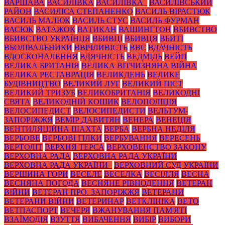
ВАРШАВА
ВАСИЛІВКА
ВАСИЛІВКА_
ВАСИЛІВСЬКИЙ
РАЙОН
ВАСИЛІСА СТЕПАНЕНКО
ВАСИЛЬ ВІРАСТЮК
ВАСИЛЬ МАЛЮК
ВАСИЛЬ СТУС
ВАСИЛЬ ФУРМАН
ВАСЮК
ВАТАЖОК
ВАТИКАН
ВАШИНГТОН
ВБИВСТВО
ВБИВСТВО УКРАЇНЦЯ
ВБИВЦІ
ВБИВЦЯ
ВБИТІ
ВБОЛІВАЛЬНИКИ
ВВІЧЛИВІСТЬ
ВВС
ВДАЧНІСТЬ
ВДОСКОНАЛЕННЯ
ВДЯЧНІСТЬ
ВЕДМІДЬ
ВЕЙП
ВЕЛИКА БРИТАНІЯ
ВЕЛИКА ВІТЧИЗНЯНА ВІЙНА
ВЕЛИКА РЕСТАВРАЦІЯ
ВЕЛИКДЕНЬ
ВЕЛИКЕ
БУДІВНИЦТВО
ВЕЛИКИЙ ЛУГ
ВЕЛИКИЙ ПІСТ
ВЕЛИКИЙ ТРИЗУБ
ВЕЛИКОБРИТАНІЯ
ВЕЛИКОДНІ
СВЯТА
ВЕЛИКОДНІЙ КОШИК
ВЕЛОПОЛІЦІЯ
ВЕЛОСИПЕДИСТ
ВЕЛОСИПЕДИСТИ
ВЕЛЬТУМ-
ЗАПОРІЖЖЯ
ВЕМІР ДАВИТЯН
ВЕНЕРА
ВЕНЕЦІЯ
ВЕНТИЛЯЦІЙНА ШАХТА
ВЕРБА
ВЕРБНА НЕДІЛЯ
ВЕРБОВЕ
ВЕРБОВІ ГІЛКИ
ВЕРБУВАННЯ
ВЕРЕСЕНЬ
ВЕРТОЛІТ
ВЕРХНЯ ТЕРСА
ВЕРХОВЕНСТВО ЗАКОНУ
ВЕРХОВНА РАДА
ВЕРХОВНА РАДА УКРАЇНИ
ВЕРХОВНА РАДА УКРАЇНИ_
ВЕРХОВНИЙ СУД УКРАЇНИ
ВЕРШИНА ГОРИ
ВЕСЕЛЕ
ВЕСЕЛКА
ВЕСІЛЛЯ
ВЕСНА
ВЕСНЯНА ПОГОДА
ВЕСНЯНЕ РІВНОДЕННЯ
ВЕТЕРАН
ВІЙНИ
ВЕТЕРАН ПРО. ЗАПОРІЖЖЯ
ВЕТЕРАНИ
ВЕТЕРАНИ ВІЙНИ
ВЕТЕРИНАР
ВЕТКЛІНІКА
ВЕТО
ВЕТПАСПОРТ
ВЕЧЕРЯ
ВЖАНУВАННЯ ПАМ'ЯТІ
ВЗАЇМОДІЯ
ВЗУТТЯ
ВИБАЧЕННЯ
ВИБІР
ВИБОРИ