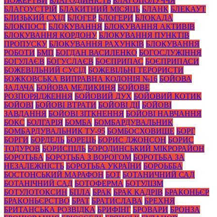
ПОЖЕРТВИ
БЛАГОДІЙНІСТЬ
БЛАГОПОЛУЧЧЯ
БЛАГОУСТРІЙ
БЛАКИТНИЙ МІСЯЦЬ
БЛАНК
БЛЕКАУТ
БЛИЗЬКИЙ СХІД
БЛОГЕР
БЛОГЕРИ
БЛОКАДА
БЛОКПОСТ
БЛОКУВАННЯ
БЛОКУВАННЯ АКТИВІВ
БЛОКУВАННЯ КОРДОНУ
БЛОКУВАННЯ ПУНКТІВ
ПРОПУСКУ
БЛОКУВАННЯ РАХУНКІВ
БЛОКУВАННЯ
РОБОТИ
БМП
БОГДАН ВАСИЛЕНКО
БОГОСЛУЖІННЯ
БОГУЛАЄВ
БОГУСЛАЄВ
БОЄПРИПАС
БОЄПРИПАСИ
БОЖЕВІЛЬНИЙ СУСІД
БОЖЕВІЛЬНІ ТЕРОРИСТИ
БОЖКОВСЬКА ВИПРАВНА КОЛОНІЯ №16
БОЙОВА
ЗАДАЧА
БОЙОВА МЕДИКИНЯ
БОЙОВЕ
РОЗПОРЯДЖЕННЯ
БОЙОВИЙ ДУХ
БОЙОВИЙ КОТИК
БОЙОВІ
БОЙОВІ ВТРАТИ
БОЙОВІ ДІЇ
БОЙОВІ
ЗАВДАННЯ
БОЙОВІ ЗІТКНЕННЯ
БОЙОВІ НАВЧАННЯ
БОКС
БОЛГАРІЯ
БОМБА
БОМБАРДУВАЛЬНИК
БОМБАРДУВАЛЬНИК ТУ-95
БОМБОСХОВИЩЕ
БОРГ
БОРГИ
БОРДЕЛЬ
БОРЕЦЬ
БОРИС ДЖОНСОН
БОРИС
ТОДУРОВ
БОРИСПІЛЬ
БОРОДИНСЬКИЙ МІКРОРАЙОН
БОРОТЬБА
БОРОТЬБА З ВОРОГОМ
БОРОТЬБА ЗА
НЕЗАЛЕЖНІСТЬ
БОРОТЬБА УКРАЇНИ
БОРОЬББА
БОСТОНСЬКИЙ МАРАФОН
БОТ
БОТАНИЧНИЙ САД
БОТАНІЧНИЙ САД
БОТОФЕРМА
БОТУЛІЗМ
БОТУЛОТОКСИН
БПЛА
БРАК
БРАК КАДРІВ
БРАКОНЬЄР
БРАКОНЬЄРСТВО
БРАТ
БРАТИСЛАВА
БРЕХНЯ
БРИТАНСЬКА РОЗВІДКА
БРИФІНГ
БРОВАРИ
БРОНЗА