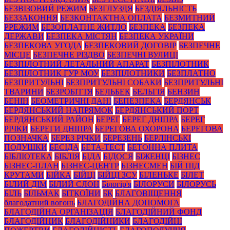
БЕЗВІЗОВИЙ РЕЖИМ
БЕЗГЛУЗДЯ
БЕЗДІЯЛЬНІСТЬ
БЕЗЗАКОННЯ
БЕЗКОНТАКТНА ОПЛАТА
БЕЗМИТНИЙ
РРЕЖИМ
БЕЗОПЛАТНЕ ЖИТЛО
БЕЗПЕКА
БЕЗПЕКА
ДЕРЖАВИ
БЕЗПЕКА МІСТЯН
БЕЗПЕКА УКРАЇНИ
БЕЗПЕКОВА УГОДА
БЕЗПЕКОВИЙ ДОГОВІР
БЕЗПЕЧНЕ
МІСЦЕ
БЕЗПЕЧНЕ РІЗДВО
БЕЗПЕЧНІ ВУЛИЦІ
БЕЗПІЛОТНИЙ ЛЕТАЛЬНИЙ АПАРАТ
БЕЗПІЛОТНИК
БЕЗПІЛОТНИК ГУР МОУ
БЕЗПІЛОТНИКИ
БЕЗПЛАТНО
БЕЗПРИТУЛЬНІ
БЕЗПРИТУЛЬНІ СОБАКИ
БЕЗПРИТУЛЬНІ
ТВАРИНИ
БЕЗРОБІТТЯ
БЕЛЬБЕК
БЕЛЬГІЯ
БЕНЗИН
БЕНІН
БЕОМЕТРИЧНІ ДАНІ
БЕПЕЗПЕКА
БЕРДЯНСЬК
БЕРДЯНСЬКИЙ НАПРЯМОК
БЕРДЯНСЬКИЙ ПОРТ
БЕРДЯНСЬКИЙ РАЙОН
БЕРЕГ
БЕРЕГ ДНІПРА
БЕРЕГ
РІЧКИ
БЕРЕГИ ДНІПРА
БЕРЕГОВА ОХОРОНА
БЕРЕГОВА
ПОЗНАЧКА
БЕРЕЗ РІЧКИ
БЕРЕЗЕНЬ
БЕРЛІНСЬКІ
ПОДУШКИ
БЕСІДА
БЕТА-ТЕСТ
БЕТОННА ПЛИТА
БІБЛІОТЕКА
БІБЛІЯ
БІДА
БІДОСЯ
БІЖЕНЦІ
БІЗНЕС
БІЗНЕС-ПЛАН
БІЗНЕС-ЦЕНТР
БІЗНЕСМЕН
БІЙ ПІД
КРУТАМИ
БІЙКА
БІЙЦІ
БІЙЦІ ЗСУ
БІЛЕНЬКЕ
БІЛЕТ
БІЛИЙ ДІМ
БІЛИЙ СЛОН
Білогір'я
БІЛОРУСИ
БІЛОРУСЬ
БІЛЬ
БІЛЬМАК
БІТКОЇНИ
БК
БЛАГОВІЩЕННЯ
благодатний вогонь
БЛАГОДІЙНА ДОПОМОГА
БЛАГОДІЙНА ОРГАНІЗАЦІЯ
БЛАГОДІЙНИЙ ФОНД
БЛАГОДІЙНИК
БЛАГОДІЙНИКИ
БЛАГОДІЙНІ