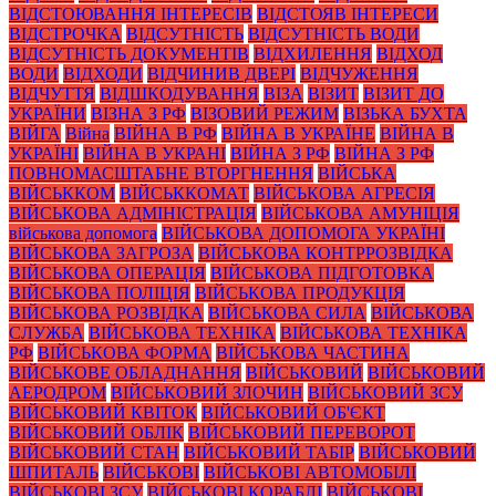
ВІДСТОЮВАННЯ ІНТЕРЕСІВ
ВІДСТОЯВ ІНТЕРЕСИ
ВІДСТРОЧКА
ВІДСУТНІСТЬ
ВІДСУТНІСТЬ ВОДИ
ВІДСУТНІСТЬ ДОКУМЕНТІВ
ВІДХИЛЕННЯ
ВІДХОД
ВОДИ
ВІДХОДИ
ВІДЧИНИВ ДВЕРІ
ВІДЧУЖЕННЯ
ВІДЧУТТЯ
ВІДШКОДУВАННЯ
ВІЗА
ВІЗИТ
ВІЗИТ ДО
УКРАЇНИ
ВІЗНА З РФ
ВІЗОВИЙ РЕЖИМ
ВІЗЬКА БУХТА
ВІЙГА
Війна
ВІЙНА В РФ
ВІЙНА В УКРАЇНЕ
ВІЙНА В
УКРАЇНІ
ВІЙНА В УКРАНІ
ВІЙНА З РФ
ВІЙНА З РФ
ПОВНОМАСШТАБНЕ ВТОРГНЕННЯ
ВІЙСЬКА
ВІЙСЬККОМ
ВІЙСЬККОМАТ
ВІЙСЬКОВА АГРЕСІЯ
ВІЙСЬКОВА АДМІНІСТРАЦІЯ
ВІЙСЬКОВА АМУНІЦІЯ
військова допомога
ВІЙСЬКОВА ДОПОМОГА УКРАЇНІ
ВІЙСЬКОВА ЗАГРОЗА
ВІЙСЬКОВА КОНТРРОЗВІДКА
ВІЙСЬКОВА ОПЕРАЦІЯ
ВІЙСЬКОВА ПІДГОТОВКА
ВІЙСЬКОВА ПОЛІЦІЯ
ВІЙСЬКОВА ПРОДУКЦІЯ
ВІЙСЬКОВА РОЗВІДКА
ВІЙСЬКОВА СИЛА
ВІЙСЬКОВА
СЛУЖБА
ВІЙСЬКОВА ТЕХНІКА
ВІЙСЬКОВА ТЕХНІКА
РФ
ВІЙСЬКОВА ФОРМА
ВІЙСЬКОВА ЧАСТИНА
ВІЙСЬКОВЕ ОБЛАДНАННЯ
ВІЙСЬКОВИЙ
ВІЙСЬКОВИЙ
АЕРОДРОМ
ВІЙСЬКОВИЙ ЗЛОЧИН
ВІЙСЬКОВИЙ ЗСУ
ВІЙСЬКОВИЙ КВІТОК
ВІЙСЬКОВИЙ ОБ'ЄКТ
ВІЙСЬКОВИЙ ОБЛІК
ВІЙСЬКОВИЙ ПЕРЕВОРОТ
ВІЙСЬКОВИЙ СТАН
ВІЙСЬКОВИЙ ТАБІР
ВІЙСЬКОВИЙ
ШПИТАЛЬ
ВІЙСЬКОВІ
ВІЙСЬКОВІ АВТОМОБІЛІ
ВІЙСЬКОВІ ЗСУ
ВІЙСЬКОВІ КОРАБЛІ
ВІЙСЬКОВІ