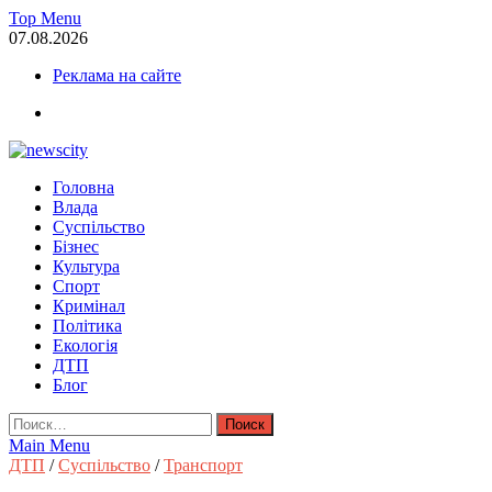
Skip
Top Menu
to
07.08.2026
content
Реклама на сайте
facebook
NewsCity — свежие новости Запорожья сегодня
Головна
Новости Запорожья и Запорожской области сегодня. События
Влада
Запорожья, коррупция, политика, дтп, новости спорта
Суспільство
Бізнес
Культура
Спорт
Кримінал
Політика
Екологія
ДТП
Блог
Найти:
Main Menu
ДТП
/
Суспільство
/
Транспорт