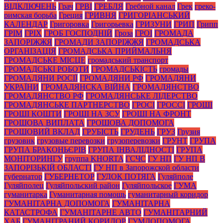
ВІДКЛЮЧЕНЬ
Грач
ГРВІ
ГРЕБЛЯ
Гребной канал
Грек
греко-
римская борьба
Греция
ГРИВНЯ
ГРИГОРІАНСЬКИЙ
КАЛЕНДАР
Григоровка
Григорьевка
ГРИЗУНИ
ГРИП
Грипп
ГРІМ
ГРІХ
ГРОБ ГОСПОДНІЙ
Гроза
ГРОІ
ГРОМАДА
ЗАПОРІЖЖЯ
ГРОМАДИ ЗАПОРІЖЖЯ
ГРОМАДСЬКА
ОРГАНІЗАЦІЯ
ГРОМАДСЬКА ПРИЙМАЛЬНЯ
ГРОМАДСЬКЕ МІСЦЕ
громадський транспорт
ГРОМАДСЬКІ РОБОТИ
ГРОМАДСЬКІСТЬ
громады
ГРОМАДЯНИ РОСІЇ
ГРОМАДЯНИ РФ
ГРОМАДЯНИ
УКРАЇНИ
ГРОМАДЯНСКА ВІЙНА
ГРОМАДЯНСТВО
ГРОМАДЯНСТВО РФ
ГРОМАДЯНСЬКЕ ЛІДЕРСТВО
ГРОМАДЯНСЬКЕ ПАРТНЕРСТВО
ГРОСІ
ГРОССІ
ГРОШІ
ГРОШІ КОШТИ
ГРОШІ НА ЗСУ
ГРОШІ НА ФРОНТ
ГРОШОВА ВИПЛАТА
ГРОШОВА ДОПОМОГА
ГРОШОВИЙ ВКЛАД
ГРУБІСТЬ
ГРУДЕНЬ
ГРУЗ
Грузия
грузовик
грузовые перевозки
грузоперевозки
ГРУНТ
ГРУПА
ГРУПА БРАКОНЬЄРІВ
ГРУПА ІНВАЛІДНОСТІ
ГРУПА
МОНІТОРИНГУ
группа KHORTA
ГСЧС
ГУ НП
ГУ НП В
ЗАПОРІЗЬКІЙ ОБЛАСТІ
ГУ НП в Запорожской области
губернатор
ГУБЕРНЕТОР
ГУДОК ПОТЯГА
Гуляйполе
Гуляйполец
Гуляйпольский район
Гуляйпольское
ГУМА
гуманитарка
Гуманитарная помощь
гуманитарный коридор
ГУМАНІТАРНА ДОПОМОГА
ГУМАНІТАРНА
КАТАСТРОФА
ГУМАНІТАРНЕ АВТО
ГУМАНІТАРНИЙ
ХАБ
ГУМАНІТРАНИЙ КОРИДОР
ГУМДОПОМОГА