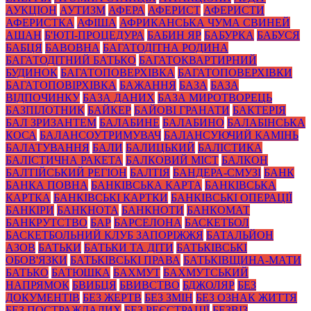
АУКЦІОН
АУТИЗМ
АФЕРА
АФЕРИСТ
АФЕРИСТИ
АФЕРИСТКА
АФІША
АФРИКАНСЬКА ЧУМА СВИНЕЙ
АШАН
Б'ЮТІ-ПРОЦЕДУРА
БАБИН ЯР
БАБУРКА
БАБУСЯ
БАБЦЯ
БАВОВНА
БАГАТОДІТНА РОДИНА
БАГАТОДІТНИЙ БАТЬКО
БАГАТОКВАРТИРНИЙ
БУДИНОК
БАГАТОПОВЕРХІВКА
БАГАТОПОВЕРХІВКИ
БАГАТОПОВІРХІВКА
БАЖАННЯ
БАЗА
БАЗА
ВІДПОЧИНКУ
БАЗА ДАНИХ
БАЗА МИРОТВОРЕЦЬ
БАЗПІЛОТНИК
БАЙКЕР
БАЙОВІ ГРАНАТИ
БАКТЕРІЯ
БАЛ ЗРИЗАНТЕМ
БАЛАБИНЕ
БАЛАБИНО
БАЛАБІНСЬКА
КОСА
БАЛАНСОУТРИМУВАЧ
БАЛАНСУЮЧИЙ КАМІНЬ
БАЛАТУВАННЯ
БАЛИ
БАЛИЦЬКИЙ
БАЛІСТИКА
БАЛІСТИЧНА РАКЕТА
БАЛКОВИЙ МІСТ
БАЛКОН
БАЛТІЙСЬКИЙ РЕГІОН
БАЛТІЯ
БАНДЕРА-СМУЗІ
БАНК
БАНКА ПОВНА
БАНКІВСЬКА КАРТА
БАНКІВСЬКА
КАРТКА
БАНКІВСЬКІ КАРТКИ
БАНКІВСЬКІ ОПЕРАЦІЇ
БАНКІРИ
БАНКНОТА
БАНКНОТИ
БАНКОМАТ
БАНКРУТСТВО
БАР
БАРСЕЛОНА
БАСКЕТБОЛ
БАСКЕТБОЛЬНИЙ КЛУБ ЗАПОРІЖЖЯ
БАТАЛЬЙОН
АЗОВ
БАТЬКИ
БАТЬКИ ТА ДІТИ
БАТЬКІВСЬКІ
ОБОВ'ЯЗКИ
БАТЬКІВСЬКІ ПРАВА
БАТЬКІВЩИНА-МАТИ
БАТЬКО
БАТЮШКА
БАХМУТ
БАХМУТСЬКИЙ
НАПРЯМОК
БВИБЦЯ
БВИВСТВО
БДЖОЛЯР
БЕЗ
ДОКУМЕНТІВ
БЕЗ ЖЕРТВ
БЕЗ ЗМІН
БЕЗ ОЗНАК ЖИТТЯ
БЕЗ ПОСТРАЖДАЛИХ
БЕЗ РЕЄСТРАЦІЇ
БЕЗВІЗ