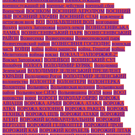
положение
военнообязанный
военнослужащие
военнослужащий рф
военные действия
военный сбор
Военстрой
ВОЄНКОМ
ВОЄННИЙ АЕРОДРОМ
ВОЄННИЙ
ЗБІР
ВОЄННИЙ ЗЛОЧИН
ВОЄННИЙ СТАН
вождение в
нетрезвом виде
ВОЗ
ВОЗБАВЛЕННЯ ВОЛІ
возгорание
Воздух
воздух Запорожья
воздух-хемля
ВОЗНЕСЕНІВСЬКА
ДАМБА
ВОЗНЕСЕНІВСЬКИЙ ПАРК
ВОЗНЕСЕНІВСЬКИЙ
РАЙОН
Вознесенка
Вознесеновка
Вознесеновский парк
Вознесеновский район
ВОЗНЕСІННЯ ГОСПОДНЄ
воинская
часть
ВОЇНИ
война
война рашисты
война. Генштаб
война.
Мелитополь
войнаа
вокзал
ВОКЗАЛ "ЗАПОРІЖЖЯ-2"
Вокзал Запоріжжя І
ВОЛЕЙБОЛ
ВОЛИНСЬКИЙ СУД
Волобуев
ВОЛОГА
ВОЛОДИМИР БУРЯК_
Володимир
Зеленський
ВОЛОДИМИР ЗЕЛЕНСЬКИЙ ПРЕЗИДЕНТ
УКРАЇНИ
Володимир Рогов
ВОЛОДТМИР ЗЕЛЕНСЬКИЙ
волонерство
ВОЛОНТЕР
ВОЛОНТЕРИ
ВОЛОНТЕРКА
Волонтеры
Вольнянск
Вольнянская колония
Вольнянский
район
Вольнянское СИЗО
Вольнянщина
ВОЛЯ
вона
ВООЗ
воровство
ворог
ВОРОГИ
ВОРОДАР ОБРІЮ
ВОРОЖА
АВІАЦІЯ
ВОРОЖА АРМІЯ
ВОРОЖА АТАКА
ВОРОЖА
АТКА
ВОРОЖА КОЛОННА
ВОРОЖА РАКЕТА
ВОРОЖА
ТЕХНІКА
ВОРОЖА ЦІЛЬ
ВОРОЖИ АТАКИ
ВОРОЖИЙ
АГЕНТ
ВОРОЖИЙ БОМБАРДУВАЛЬНИК
ВОРОЖИЙ
ВЕРТОЛІТ
ВОРОЖИЙ ГЕЛІКОПТЕР
ВОРОЖИЙ ДРОН
ВОРОЖИЙ КАБ
ВОРОЖИЙ КОРАБЕЛЬ
ВОРОЖИЙ ЛІТАК