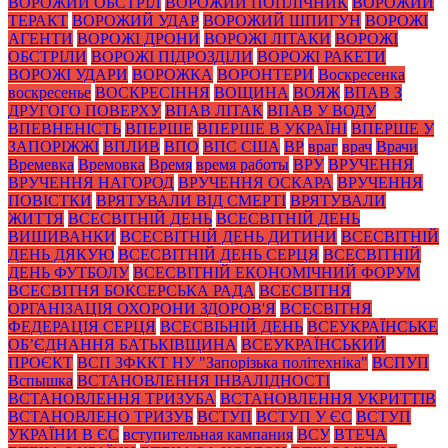
ВОРОЖИЙ ОБСТРІЛ
ВОРОЖИЙ ПОПЛІЧНИК
ВОРОЖИЙ
ТЕРАКТ
ВОРОЖИЙ УДАР
ВОРОЖИЙ ШПИГУН
ВОРОЖІ
АГЕНТИ
ВОРОЖІ ДРОНИ
ВОРОЖІ ЛІТАКИ
ВОРОЖІ
ОБСТРІЛИ
ВОРОЖІ ПІДРОЗДІЛИ
ВОРОЖІ РАКЕТИ
ВОРОЖІ УДАРИ
ВОРОЖКА
ВОРОНТЕРИ
Воскресенка
воскресенье
ВОСКРЕСІННЯ
ВОЩИНА
ВОЯЖ
ВПАВ З
ДРУГОГО ПОВЕРХУ
ВПАВ ЛІТАК
ВПАВ У ВОДУ
ВПЕВНЕНІСТЬ
ВПЕРШЕ
ВПЕРШЕ В УКРАЇНІ
ВПЕРШЕ У
ЗАПОРІЖЖІ
ВПЛИВ
ВПО
ВПС США
ВР
враг
врач
Врачи
Времевка
Времовка
Время
время работы
ВРУ
ВРУЧЕННЯ
ВРУЧЕННЯ НАГОРОД
ВРУЧЕННЯ ОСКАРА
ВРУЧЕННЯ
ПОВІСТКИ
ВРЯТУВАЛИ ВІД СМЕРТІ
ВРЯТУВАЛИ
ЖИТТЯ
ВСЕСВІТНІЙ ДЕНЬ
ВСЕСВІТНІЙ ДЕНЬ
ВИШИВАНКИ
ВСЕСВІТНІЙ ДЕНЬ ДИТИНИ
ВСЕСВІТНІЙ
ДЕНЬ ДЯКУЮ
ВСЕСВІТНІЙ ДЕНЬ СЕРЦЯ
ВСЕСВІТНІЙ
ДЕНЬ ФУТБОЛУ
ВСЕСВІТНІЙ ЕКОНОМІЧНИЙ ФОРУМ
ВСЕСВІТНЯ БОКСЕРСЬКА РАДА
ВСЕСВІТНЯ
ОРГАНІЗАЦІЯ ОХОРОНИ ЗДОРОВ'Я
ВСЕСВІТНЯ
ФЕДЕРАЦІЯ СЕРЦЯ
ВСЕСВІЬНІЙ ДЕНЬ
ВСЕУКРАЇНСЬКЕ
ОБ’ЄДНАННЯ БАТЬКІВЩИНА
ВСЕУКРАЇНСЬКИЙ
ПРОЄКТ
ВСП ЗФККТ НУ "Запорізька політехніка"
ВСПУП
Вспышка
ВСТАНОВЛЕННЯ ІНВАЛІДНОСТІ
ВСТАНОВЛЕННЯ ТРИЗУБА
ВСТАНОВЛЕННЯ УКРИТТІВ
ВСТАНОВЛЕНО ТРИЗУБ
ВСТУП
ВСТУП У ЄС
ВСТУП
УКРАЇНИ В ЄС
вступительная кампания
ВСУ
ВТЕЧА