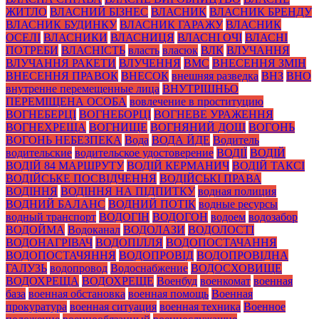
ЖИТЛО
ВЛАСНИЙ БІЗНЕС
ВЛАСНИК
ВЛАСНИК БРЕНДУ
ВЛАСНИК БУДИНКУ
ВЛАСНИК ГАРАЖУ
ВЛАСНИК
ОСЕЛІ
ВЛАСНИКИ
ВЛАСНИЦЯ
ВЛАСНІ ОЧІ
ВЛАСНІ
ПОТРЕБИ
ВЛАСНІСТЬ
власть
власюк
ВЛК
ВЛУЧАННЯ
ВЛУЧАННЯ РАКЕТИ
ВЛУЧЕННЯ
ВМС
ВНЕСЕННЯ ЗМІН
ВНЕСЕННЯ ПРАВОК
ВНЕСОК
внешняя разведка
ВНЗ
ВНО
внутренне перемещенные лица
ВНУТРІШНЬО
ПЕРЕМІЩЕНА ОСОБА
вовлечение в проституцию
ВОГНЕБЕРЦІ
ВОГНЕБОРЦІ
ВОГНЕВЕ УРАЖЕННЯ
ВОГНЕХРЕЩА
ВОГНИЩЕ
ВОГНЯНИЙ ДОЩ
ВОГОНЬ
ВОГОНЬ НЕБЕЗПЕКА
Вода
ВОДА ЙДЕ
Водитель
водительские
водительское удостоверение
ВОДІЇ
ВОДІЙ
ВОДІЙ 84 МАРШРУТУ
ВОДІЙ КЕРМАНИЧ
ВОДІЙ ТАКСІ
ВОДІЙСЬКЕ ПОСВІДЧЕННЯ
ВОДІЙСЬКІ ПРАВА
ВОДІННЯ
ВОДІННЯ НА ПІДПИТКУ
водная полиция
ВОДНИЙ БАЛАНС
ВОДНИЙ ПОТІК
водные ресурсы
водный транспорт
ВОДОГІН
ВОДОГОН
водоем
водозабор
ВОДОЙМА
Водоканал
ВОДОЛАЗИ
ВОДОЛОСТІ
ВОДОНАГРІВАЧ
ВОДОПІЛЛЯ
ВОДОПОСТАЧАННЯ
ВОДОПОСТАЧЯННЯ
ВОДОПРОВІД
ВОДОПРОВІДНА
ГАЛУЗЬ
водопровод
Водоснабжение
ВОДОСХОВИЩЕ
ВОДОХРЕЩА
ВОДОХРЕЩЕ
Военбуд
военкомат
военная
база
военная обстановка
военная помощь
Военная
прокуратура
военная ситуация
военная техника
Военное