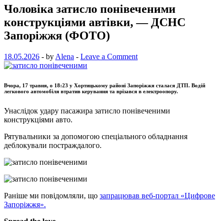
Чоловіка затисло понівеченими
конструкціями автівки, — ДСНС
Запоріжжя (ФОТО)
18.05.2026
-
by
Alena
-
Leave a Comment
Вчора, 17 травня, о 18:23 у Хортицькому районі Запоріжжя сталася ДТП. Водій
легкового автомобіля втратив керування та врізався в електроопору.
Унаслідок удару пасажира затисло понівеченими
конструкціями авто.
Рятувальники за допомогою спеціального обладнання
деблокували постраждалого.
Раніше ми повідомляли, що
запрацював веб-портал «Цифрове
Запоріжжя».