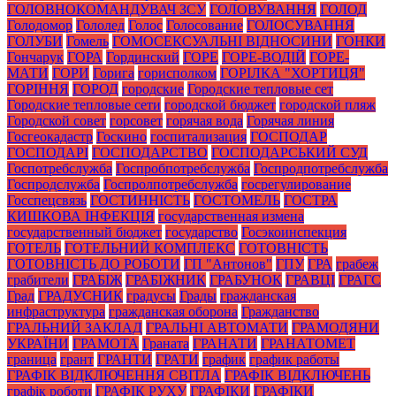
ГОЛОВНОКОМАНДУВАЧ ЗСУ
ГОЛОВУВАННЯ
ГОЛОД
Голодомор
Гололед
Голос
Голосование
ГОЛОСУВАННЯ
ГОЛУБИ
Гомель
ГОМОСЕКСУАЛЬНІ ВІДНОСИНИ
ГОНКИ
Гончарук
ГОРА
Гординский
ГОРЕ
ГОРЕ-ВОДІЙ
ГОРЕ-
МАТИ
ГОРИ
Горига
горисполком
ГОРІЛКА "ХОРТИЦЯ"
ГОРІННЯ
ГОРОД
городские
Городские тепловые сет
Городские тепловые сети
городской бюджет
городской пляж
Городской совет
горсовет
горячая вода
Горячая линия
Госгеокадастр
Госкино
госпитализация
ГОСПОДАР
ГОСПОДАРІ
ГОСПОДАРСТВО
ГОСПОДАРСЬКИЙ СУД
Госпотребслужба
Госпробпотребслужба
Госпродпотребслужба
Госпродслужба
Госпролпотребслужба
госрегулирование
Госспецсвязь
ГОСТИННІСТЬ
ГОСТОМЕЛЬ
ГОСТРА
КИШКОВА ІНФЕКЦІЯ
государственная измена
государственный бюджет
государство
Госэкоинспекция
ГОТЕЛЬ
ГОТЕЛЬНИЙ КОМПЛЕКС
ГОТОВНІСТЬ
ГОТОВНІСТЬ ДО РОБОТИ
ГП "Антонов"
ГПУ
ГРА
грабеж
грабители
ГРАБІЖ
ГРАБІЖНИК
ГРАБУНОК
ГРАВЦІ
ГРАГС
Град
ГРАДУСНИК
градусы
Грады
гражданская
инфраструктура
гражданская оборона
Гражданство
ГРАЛЬНИЙ ЗАКЛАД
ГРАЛЬНІ АВТОМАТИ
ГРАМОДЯНИ
УКРАЇНИ
ГРАМОТА
Граната
ГРАНАТИ
ГРАНАТОМЕТ
граница
грант
ГРАНТИ
ГРАТИ
график
график работы
ГРАФІК ВІДКЛЮЧЕННЯ СВІТЛА
ГРАФІК ВІДКЛЮЧЕНЬ
графік роботи
ГРАФІК РУХУ
ГРАФІКИ
ГРАФІКИ