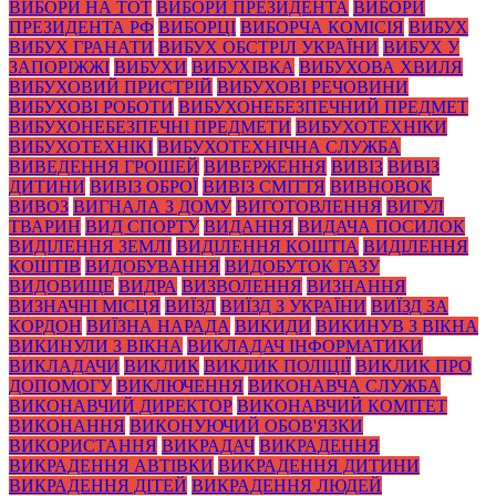
ВИБОРИ НА ТОТ
ВИБОРИ ПРЕЗИДЕНТА
ВИБОРИ
ПРЕЗИДЕНТА РФ
ВИБОРЦІ
ВИБОРЧА КОМІСІЯ
ВИБУХ
ВИБУХ ГРАНАТИ
ВИБУХ ОБСТРІЛ УКРАЇНИ
ВИБУХ У
ЗАПОРІЖЖІ
ВИБУХИ
ВИБУХІВКА
ВИБУХОВА ХВИЛЯ
ВИБУХОВИЙ ПРИСТРІЙ
ВИБУХОВІ РЕЧОВИНИ
ВИБУХОВІ РОБОТИ
ВИБУХОНЕБЕЗПЕЧНИЙ ПРЕДМЕТ
ВИБУХОНЕБЕЗПЕЧНІ ПРЕДМЕТИ
ВИБУХОТЕХНІКИ
ВИБУХОТЕХНІКІ
ВИБУХОТЕХНІЧНА СЛУЖБА
ВИВЕДЕННЯ ГРОШЕЙ
ВИВЕРЖЕННЯ
ВИВІЗ
ВИВІЗ
ДИТИНИ
ВИВІЗ ОБРОЇ
ВИВІЗ СМІТТЯ
ВИВНОВОК
ВИВОЗ
ВИГНАЛА З ДОМУ
ВИГОТОВЛЕННЯ
ВИГУЛ
ТВАРИН
ВИД СПОРТУ
ВИДАННЯ
ВИДАЧА ПОСИЛОК
ВИДІЛЕННЯ ЗЕМЛІ
ВИДІЛЕННЯ КОШТІА
ВИДІЛЕННЯ
КОШТІВ
ВИДОБУВАННЯ
ВИДОБУТОК ГАЗУ
ВИДОВИЩЕ
ВИДРА
ВИЗВОЛЕННЯ
ВИЗНАННЯ
ВИЗНАЧНІ МІСЦЯ
ВИЇЗД
ВИЇЗД З УКРАЇНИ
ВИЇЗД ЗА
КОРДОН
ВИЇЗНА НАРАДА
ВИКИДИ
ВИКИНУВ З ВІКНА
ВИКИНУЛИ З ВІКНА
ВИКЛАДАЧ ІНФОРМАТИКИ
ВИКЛАДАЧИ
ВИКЛИК
ВИКЛИК ПОЛІЦІЇ
ВИКЛИК ПРО
ДОПОМОГУ
ВИКЛЮЧЕННЯ
ВИКОНАВЧА СЛУЖБА
ВИКОНАВЧИЙ ДИРЕКТОР
ВИКОНАВЧИЙ КОМІТЕТ
ВИКОНАННЯ
ВИКОНУЮЧИЙ ОБОВ'ЯЗКИ
ВИКОРИСТАННЯ
ВИКРАДАЧ
ВИКРАДЕННЯ
ВИКРАДЕННЯ АВТІВКИ
ВИКРАДЕННЯ ДИТИНИ
ВИКРАДЕННЯ ДІТЕЙ
ВИКРАДЕННЯ ЛЮДЕЙ