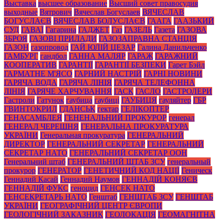
Выставка
высшее образование
Высший совет правосудия
выходные
Вятрович
Вячеслав Богуслаев
ВЯЧЕСЛАВ
БОГУСЛАЄВ
ВЯЧЕСЛАВ БОЛУСЛАЄВ
ГААГА
ГААЗЬКИЙ
СУД
ГАВАЇ
Гагарина
ГАДЖЕТ
Газ
ГАЗЕЛЬ
Газета
ГАЗОВА
ЗБРОЯ
ГАЗОВІ ПРИЛАДИ
ГАЗОЗАПРАВНА СТАНЦІЯ
ГАЗОН
газопровод
ГАЙ ЮЛІЙ ЦЕЗАР
Галина Данильченко
ГАМБУРГ
гандбол
ГАННА МАЛЯР
ГАРАЖ
ГАРАЖНИЙ
КООПЕРАТИВ
ГАРАНТІЇ
ГАРАНТІЇ БЕЗПЕКИ
Гарет Бэйл
ГАРМАТНЕ М'ЯСО
ГАРНИЙ НАСТРІЙ
ГАРНІ НОВИНИ
ГАРЯЧА ВОДА
ГАРЯЧА ЛІНІЯ
ГАРЯЧА ТЕЛЕФОННА
ЛІНІЯ
ГАРЯЧЕ ХАРЧУВАННЯ
ГАСК
ГАСЛО
ГАСТРОЛЕРИ
Гастроли
Гатунок
гаубица
гаубиці
ГАУБИЦЯ
гауляйтер
ГБР
ГВИНТОКРИЛ
ГДАНСЬК
гектар
ГЕЛІКОПТЕР
ГЕНАСАМБЛЕЯ
ГЕНЕНАЛЬНИЙ ПРОКУРОР
генерал
ГЕНЕРАЛ ЧЕРЕШНЯ
ГЕНЕРАЛЬНА ПРОКУРАТУРА
УКРАЇНИ
Генеральная прокуратура
ГЕНЕРАЛЬНИЙ
ДИРЕКТОР
ГЕНЕРАЛЬНИЙ СЕКРЕТАР
ГЕНЕРАЛЬНИЙ
СЕКРЕТАР НАТО
ГЕНЕРАЛЬНИЙ СЕКРЕТАР ООН
Генеральний штаб
ГЕНЕРАЛЬНИЙ ШТАБ ЗСУ
генеральный
прокурор
ГЕНЕРАТОР
ГЕНЕТИЧНИЙ КОД НАЦІЇ
Геническ
Геннадий Касай
Геннадий Наумов
ГЕННАДІЙ КОНЯЄВ
ГЕННАДІЙ ФУКС
геноцид
ГЕНСЕК НАТО
ГЕНСЕКРЕТАРЬ НАТО
Генштаб
ГЕНШТАБ ЗСУ
ГЕНШТАБ
УКРАЇНИ
ГЕОГРАФІЧНИЙ ЦЕНТР ЄВРОПИ
ГЕОЛОГІЧНИЙ ЗАКАЗНИК
ГЕОЛОКАЦІЯ
ГЕОМАГНІТНА