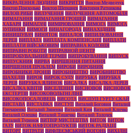
ВИКРАДЕННЯ ЛЮДИНИ
ВИКРИТТЯ
Виктор Медведчук
Виктор Приходько
Виктор Шершнев
Виктория Ратникова
ВИЛОВ РИБИ
ВИЛУЧЕННЯ
ВИЛУЧЕННЯ АВТОМОБІЛЯ
ВИМАГАННЯ
ВИМАГАННЯ ГРОШЕЙ
ВИМАГАННЯ
ХАБАРЯ
ВИМАГАЧІ
ВИМІРЮВАННЯ
ВИМОГА
ВИМОГА
ЗУПИНКИ
ВИМОГИ
ВИНАГОРОДА
ВИНАХІДНИК
ВИНИЩУВАЧ
ВИНЯТОК
ВИПАДОК
ВИПИЛЮВАННЯ
ДЕРЕВ
ВИПЛАТА
ВИПЛАТА КОМПЕНСАЦІЇ
ВИПЛАТИ
ВИПЛАТИ ВІЙСЬКОВИМ
ВИПРАВНА КОЛОНІЯ
ВИПРАВНІ РОБОТИ
ВИПРАВНОЙ ЦЕНТР
ВИПРОБУВАЛЬНИЙ ТЕРМІН
ВИПРОБУВАННЯ
ВИПУСК
ВИПУСКНИК
ВИРВА
ВИРІШЕННЯ ПИТАННЯ
ВИРІШЕННЯ ПРОБЛЕМ
ВИРОБИ
ВИРОБНИК
ВИРОБНИКИ ДРОНІВ
ВИРОБНИЦТВО
ВИРОБНИЦТВО
ШАХЕДІВ
ВИРОК
ВИРОК СУДУ
ВИРУБКА
ВИРУБКА
ДЕРЕВ
ВИРУБКА ЯЛИНОК
ВИСАДКА
ВИСАДКА ДЕРЕВ
ВИСАДКА КВІТІВ
ВИСЕЛЕННЯ
ВИСНОВОК
ВИСНОВОК
ЕКСТЕРТІВ
ВИСОКОВОЛЬТНІ ЛІНІЇ
ВИСОКОПОСАДОВЕЦЬ
ВИСОТА
ВИСПУП ГУРТУ СКАЙ
ВИСТАВА
ВИСТАВКА
ВИСТУП
Виталий Боговин
Виталий
Гончаренко
Виталий Змиенко
Виталий Ким
Виталий Кличко
Виталий Олешко
Виталий Тишечко
Виталий Толочек
Виталий Туринок
ВИТВІР МИСТЕЦТВА
ВИТОК
ВИТОК
ГАЗУ
ВИТОК НАФТОПРОДУКТІВ
ВИТОК РАДІАЦІЇ
ВИТОРГ
ВИТРАТИ
ВИФЛЕЄМСЬКИЙ ВОГОНЬ
ВИХІДНІ