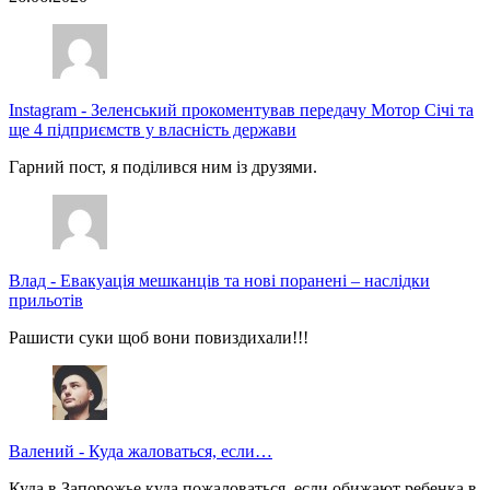
Instagram
-
Зеленський прокоментував передачу Мотор Січі та
ще 4 підприємств у власність держави
Гарний пост, я поділився ним із друзями.
Влад
-
Евакуація мешканців та нові поранені – наслідки
прильотів
Рашисти суки щоб вони повиздихали!!!
Валений
-
Куда жаловаться, если…
Куда в Запорожье куда пожаловаться, если обижают ребенка в