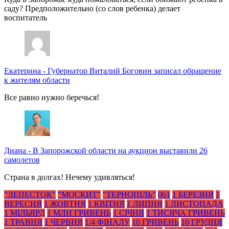
саду? Предположительно (со слов ребенка) делает
воспитатель
Екатерина
-
Губернатор Виталий Боговин записал обращение
к жителям области
Все равно нужно беречься!
Диана
-
В Запорожской области на аукцион выставили 26
самолетов
Страна в долгах! Нечему удивляться!
"ЛЕПЕСТОК"
"МОСКИТ"
"ТЕРНОПІЛЬ"
061
1 БЕРЕЗНЯ
1
ВЕРЕСНЯ
1 ЖОВТНЯ
1 КВІТНЯ
1 ЛИПНЯ
1 ЛИСТОПАДА
1 МІЛЬЯРД
1 МЛН ГРИВЕНЬ
1 СІЧНЯ
1 ТИСЯЧА ГРИВЕНЬ
1 ТРАВНЯ
1 ЧЕРВНЯ
1/4 ФІНАЛУ
10 ГРИВЕНЬ
10 ГРУДНЯ