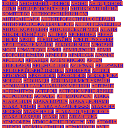
ТЕПЛО
АНОНІМНИЙ ДЗВІНОК
АНОНС
АНТИДРОНОВІ
СІТКИ
АНТИДРОНОВІ ТУНЕЛІ
АНТИКОРУПЦІЙНИЙ
КОМІТЕТ ВР
АНТИКОРУПЦІЙНИЙ СУД
АНТИСАНІТАРІЯ
АНТИТЕРОРИСТИЧНА ОПЕРАЦІЯ
АНТИУКРАЇНСЬКА ДЕЯЛЬНІСТЬ
АНТОН ГЕРАЩЕНКО
АНТОН КОРИНЕВИЧ
АНТОНІВСЬКИЙ МІСТ
АПАТІЯ
АПЕЛЯЦІЙНИЙ СУД
АПТЕКА
АРГЕНТИНА
АРЕНА
ЦИРКУ
АРЕШТ
АРЕШТ МАЙНА
АРЕШТ РАХУНКІВ
АРЕШТОВАНЕ МАЙНО
АРКОВИЙ МІСТ
АРКОВИЙ
МОСТ
АРМАГЕДОН
АРМІЯ
АРМІЯ ДРОНІВ
АРМІЯ
ОБОРОНИ ІЗРАЇЛЮ
АРМІЯ РФ
АРМЯНСЬК
АРОМАТ
АРСЕНАЛ
АРТАКЦІЯ
АРТЕМ КИСЬКО
АРТЕМ
ПИВОВАРОВ
АРТЕМ СИТНИК
АРТЕФАКТ
АРТЕФАКТИ
АРТИЛЕРІЙСЬКИЙ ОБСТРІЛ
АРТИЛЕРІЯ
АРТИСТ
АРТОБ'ЄКТ
АРХЕОЛОГИ
АРХЕОЛОГІЯ
АСКОЛЬДОВА
МОГИЛА
АСОЦІАЦІЯ
АСОЦІАЦІЯ МІСТ УКРАЇНИ
АСОЦІАЦІЯ НАЦІОНАЛЬНИХ МЕНШИН
АСПІРАНТ
АСПІРАНТУРА
АСТЕРОЇД
АСТРОНОМІЧНЕ ЯВИЩЕ
АСТРОНОМІЯ
АСФАЛЬТ
АТ "МОТОР СІЧ"
АТАКА
АТАКА БПЛА
АТАКА ВОРОГА
АТАКА ДРОНАМИ
АТАКА ДРОНІВ
АТАКА НА ЗАПОРІЖЖЯ
АТАКА НА
МОСКВУ
АТАКА НА РФ
АТАКА ПО ДНІПРОГЕСУ
АТАКА ШАХЕДІВ
АТАКИ
АТБ
АТЛАНТИКА
АТМОСФЕРА
АТМОСФЕРНЕ ПОВІТРЯ
АТО
АТОМНА
ЕНЕРГІЯ
АТОМНА СТАНЦІЯ
АТРАКЦІОНИ
АУДІТ