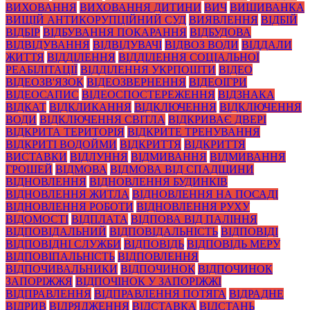
ВИХОВАННЯ
ВИХОВАННЯ ДИТИНИ
ВИЧ
ВИШИВАНКА
ВИЩІЙ АНТИКОРУПЦІЙНИЙ СУД
ВИЯВЛЕННЯ
ВІДБІЙ
ВІДБІР
ВІДБУВАННЯ ПОКАРАННЯ
ВІДБУДОВА
ВІДВІДУВАННЯ
ВІДВІДУВАЧІ
ВІДВОЗ ВОДИ
ВІДДАЛИ
ЖИТТЯ
ВІДДІЛЕННЯ
ВІДДІЛЕННЯ СОЦІАЛЬНОЇ
РЕАБІЛІТАЦІЇ
ВІДДІЛЕННЯ УКРПОШТИ
ВІДЕО
ВІДЕОЗВ'ЯЗОК
ВІДЕОЗВЕРНЕННЯ
ВІДЕОІГРИ
ВІДЕОСАПИС
ВІДЕОСПОСТЕРЕЖЕННЯ
ВІДЗНАКА
ВІДКАТ
ВІДКЛИКАННЯ
ВІДКЛЮЧЕННЯ
ВІДКЛЮЧЕННЯ
ВОДИ
ВІДКЛЮЧЕННЯ СВІТЛА
ВІДКРИВАЄ ДВЕРІ
ВІДКРИТА ТЕРИТОРІЯ
ВІДКРИТЕ ТРЕНУВАННЯ
ВІДКРИТІ ВОДОЙМИ
ВІДКРИТТЯ
ВІДКРИТТЯ
ВИСТАВКИ
ВІДЛУННЯ
ВІДМИВАННЯ
ВІДМИВАННЯ
ГРОШЕЙ
ВІДМОВА
ВІДМОВА ВІД СПАДЩИНИ
ВІДНОВЛЕННЯ
ВІДНОВЛЕННЯ БУДИНКІВ
ВІДНОВЛЕННЯ ЖИТЛА
ВІДНОВЛЕННЯ НА ПОСАДІ
ВІДНОВЛЕННЯ РОБОТИ
ВІДНОВЛЕННЯ РУХУ
ВІДОМОСТІ
ВІДПЛАТА
ВІДПОВА ВІД ПАЛІННЯ
ВІДПОВІДАЛЬНИЙ
ВІДПОВІДАЛЬНІСТЬ
ВІДПОВІДІ
ВІДПОВІДНІ СЛУЖБИ
ВІДПОВІДЬ
ВІДПОВІДЬ МЕРУ
ВІДПОВІПАЛЬНІСТЬ
ВІДПОВЛЕННЯ
ВІДПОЧИВАЛЬНИКИ
ВІДПОЧИНОК
ВІДПОЧИНОК
ЗАПОРІЖЖЯ
ВІДПОЧІНОК У ЗАПОРІЖЖІ
ВІДПРАВЛЕННЯ
ВІДПРАВЛЕННЯ ПОТЯГА
ВІДРАДНЕ
ВІДРИВ
ВІДРЯДЖЕННЯ
ВІДСТАВКА
ВІДСТАНЬ