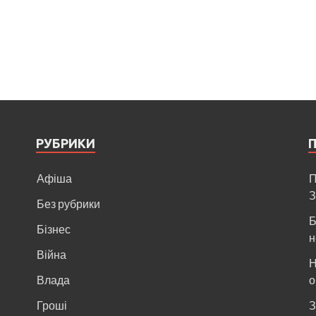
РУБРИКИ
Афіша
П
З
Без рубрики
Б
Бізнес
н
Війна
Н
и
Влада
о
Гроші
З