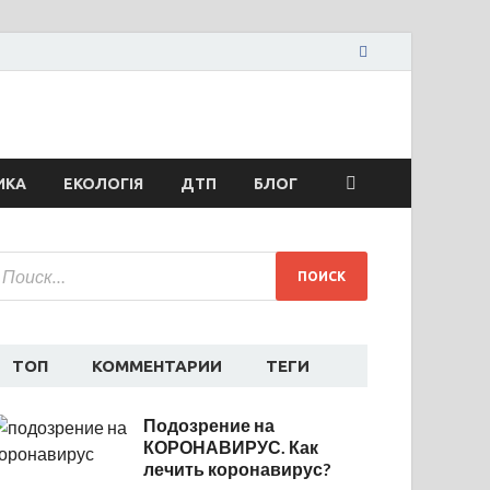
жья сегодня
ти спорта
ИКА
ЕКОЛОГІЯ
ДТП
БЛОГ
ТОП
КОММЕНТАРИИ
ТЕГИ
Подозрение на
КОРОНАВИРУС. Как
лечить коронавирус?