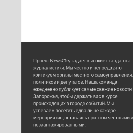
Проект NewsCity задает высокие стандарты
журналистики. Мы честно и непредвзято
критикуем органы местного самоуправления,
политиков и депутатов. Наша команда
ежедневно публикует самые свежие новости
Запорожья, чтобы держать вас в курсе
происходящих в городе событий. Мы
успеваем посетить едва ли не каждое
мероприятие, оставаясь при этом честными 
незаангажированными.