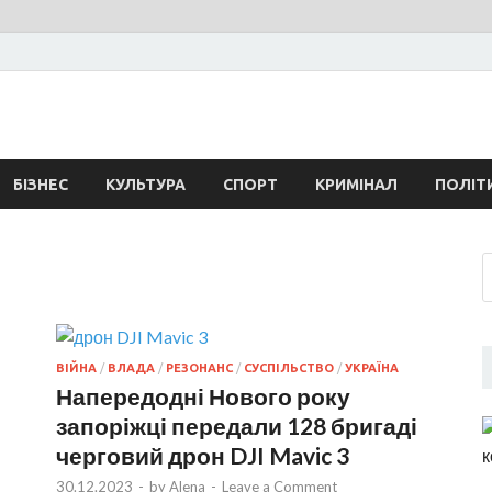
свежие новости Запоро
ласти сегодня. События Запорожья, коррупция, политика, дтп, новос
БІЗНЕС
КУЛЬТУРА
СПОРТ
КРИМІНАЛ
ПОЛІТ
ВІЙНА
/
ВЛАДА
/
РЕЗОНАНС
/
СУСПІЛЬСТВО
/
УКРАЇНА
Напередодні Нового року
запоріжці передали 128 бригаді
черговий дрон DJI Mavic 3
30.12.2023
-
by
Alena
-
Leave a Comment