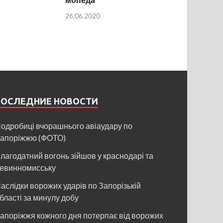
26.06.2020
ПОСЛЕДНИЕ НОВОСТИ
одробиці вчорашнього авіаудару по
апоріжжю (ФОТО)
лагодатний вогонь зійшов у краснодарі та
евинномисську
аслідки ворожих ударів по Запорізькій
бласті за минулу добу
апоріжжя кожного дня потерпає від ворожих