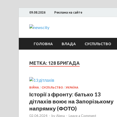
09.08.2026
Реклама на сайте
NewsCity — 
Новости Запорожья и Запорожской об
ГОЛОВНА
ВЛАДА
СУСПІЛЬСТВО
МЕТКА: 128 БРИГАДА
ВІЙНА
/
СУСПІЛЬСТВО
/
УКРАЇНА
Історії з фронту: батько 13
дітлахів воює на Запорізькому
напрямку (ФОТО)
02.04.2024
-
by
Alena
-
Leave a Comment