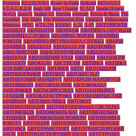
Poseidon
READOVKA
Ready to Fight
Reikartz
RENAULT
S.T.A.L.K.E.R
Saab 340
Save Ukraine
SCALP
Skoda Octavia
SkyUp
SpaceX
Stalker 5.0
Starship
telegram
Teresa & Maria
The
Guardian
The Times
The Washington Post
United24
Volkswagen
Windows
WOG
WTA 250
YASNO
А-50
А-95
АБІТУРІЄНТИ
АБОНЕНТ
АБОНЕНТИ
АБОРДАЖ
АВАРІЙНА СИТУАЦІЯ
АВАРІЙНА СЛУЖБА
АВАРІЙНІ ДЕРЕВА
АВАРІЙНІ
РОБОТИ
АВАРІЙНО-РЯТУВАЛЬНА СЛУЖБА
АВАРІЯ
АВДІЇВКА
АВІАБАЗА
АВІАБАЗА РФ
АВІАБОМБА
АВІАДВИГУНИ
АВІАСПОЛУЧЕННЯ
АВІАТРОЩА
АВІАУДАР
АВІАЦІЙНИЙ УДАР
АВІАЦІЯ
АВІАЦІЯ РФ
АВІАШОУ
АВОКАДО
АВСТРАЛІЯ
АВТІВКА
АВТІВКА
ДЛЯ ВІЙСЬКОВИХ
АВТІВКИ
АВТО
АВТОАВАРІЯ
АВТОБІОГРАФІЯ
АВТОБУС
АВТОБУС №27
АВТОБУСНИЙ МАРШРУТ
АВТОБУСНІ МАРШРУТИ
АВТОВИКУП
АВТОВЛАСНИК
АВТОВОКЗАЛ
ЗАПОРІЖЖЯ
АВТОЄВРОСИЛА
АВТОЗАПРАВНА
СТАНЦІЯ
АВТОКАТАСТРОФА
АВТОКОЛІНЧАСТИЙ
ПІДІЙМАЧ
АВТОКРАДІЙКА
АВТОМАТ
АВТОМАТИЗАЦІЯ
АВТОМАТИЗОВАНА СИСТЕМА
АВТОМОБІЛЬ
АВТОМОБІЛЬ ВАЗ
АВТОМОБІЛЬНА
СТОЯНКА
АВТОМОБІЛЬНІ НОМЕРИ
АВТОНОМНА
РОБОТА
АВТОПАРК
АВТОПРИГОДА
АВТОПРОБІГ
АВТОРКА
АВТОТРАНСПОРТ
АВТОТРАНСПОРТНИЙ
ЗАСІБ
АВТОТРАНСПОРТНИЙ ЗАСОБ
АВТОТРОЩА