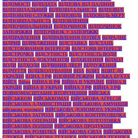
ВІДОМОСТІ
ВІДПЛАТА
ВІДПОВА ВІД ПАЛІННЯ
ВІДПОВІДАЛЬНИЙ
ВІДПОВІДАЛЬНІСТЬ
ВІДПОВІДІ
ВІДПОВІДНІ СЛУЖБИ
ВІДПОВІДЬ
ВІДПОВІДЬ МЕРУ
ВІДПОВІПАЛЬНІСТЬ
ВІДПОВЛЕННЯ
ВІДПОЧИВАЛЬНИКИ
ВІДПОЧИНОК
ВІДПОЧИНОК
ЗАПОРІЖЖЯ
ВІДПОЧІНОК У ЗАПОРІЖЖІ
ВІДПРАВЛЕННЯ
ВІДПРАВЛЕННЯ ПОТЯГА
ВІДРАДНЕ
ВІДРИВ
ВІДРЯДЖЕННЯ
ВІДСТАВКА
ВІДСТАНЬ
ВІДСТОЮВАННЯ ІНТЕРЕСІВ
ВІДСТОЯВ ІНТЕРЕСИ
ВІДСТРОЧКА
ВІДСУТНІСТЬ
ВІДСУТНІСТЬ ВОДИ
ВІДСУТНІСТЬ ДОКУМЕНТІВ
ВІДХИЛЕННЯ
ВІДХОД
ВОДИ
ВІДХОДИ
ВІДЧИНИВ ДВЕРІ
ВІДЧУЖЕННЯ
ВІДЧУТТЯ
ВІДШКОДУВАННЯ
ВІЗА
ВІЗИТ
ВІЗИТ ДО
УКРАЇНИ
ВІЗНА З РФ
ВІЗОВИЙ РЕЖИМ
ВІЗЬКА БУХТА
ВІЙГА
Війна
ВІЙНА В РФ
ВІЙНА В УКРАЇНЕ
ВІЙНА В
УКРАЇНІ
ВІЙНА В УКРАНІ
ВІЙНА З РФ
ВІЙНА З РФ
ПОВНОМАСШТАБНЕ ВТОРГНЕННЯ
ВІЙСЬКА
ВІЙСЬККОМ
ВІЙСЬККОМАТ
ВІЙСЬКОВА АГРЕСІЯ
ВІЙСЬКОВА АДМІНІСТРАЦІЯ
ВІЙСЬКОВА АМУНІЦІЯ
військова допомога
ВІЙСЬКОВА ДОПОМОГА УКРАЇНІ
ВІЙСЬКОВА ЗАГРОЗА
ВІЙСЬКОВА КОНТРРОЗВІДКА
ВІЙСЬКОВА ОПЕРАЦІЯ
ВІЙСЬКОВА ПІДГОТОВКА
ВІЙСЬКОВА ПОЛІЦІЯ
ВІЙСЬКОВА ПРОДУКЦІЯ
ВІЙСЬКОВА РОЗВІДКА
ВІЙСЬКОВА СИЛА
ВІЙСЬКОВА
СЛУЖБА
ВІЙСЬКОВА ТЕХНІКА
ВІЙСЬКОВА ТЕХНІКА