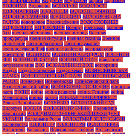
водный транспорт
ВОДОГІН
ВОДОГОН
водоем
водозабор
ВОДОЙМА
Водоканал
ВОДОЛАЗИ
ВОДОЛОСТІ
ВОДОНАГРІВАЧ
ВОДОПІЛЛЯ
ВОДОПОСТАЧАННЯ
ВОДОПОСТАЧЯННЯ
ВОДОПРОВІД
ВОДОПРОВІДНА
ГАЛУЗЬ
водопровод
Водоснабжение
ВОДОСХОВИЩЕ
ВОДОХРЕЩА
ВОДОХРЕЩЕ
Военбуд
военкомат
военная
база
военная обстановка
военная помощь
Военная
прокуратура
военная ситуация
военная техника
Военное
положение
военнообязанный
военнослужащие
военнослужащий рф
военные действия
военный сбор
Военстрой
ВОЄНКОМ
ВОЄННИЙ АЕРОДРОМ
ВОЄННИЙ
ЗБІР
ВОЄННИЙ ЗЛОЧИН
ВОЄННИЙ СТАН
вождение в
нетрезвом виде
ВОЗ
ВОЗБАВЛЕННЯ ВОЛІ
возгорание
Воздух
воздух Запорожья
воздух-хемля
ВОЗНЕСЕНІВСЬКА
ДАМБА
ВОЗНЕСЕНІВСЬКИЙ ПАРК
ВОЗНЕСЕНІВСЬКИЙ
РАЙОН
Вознесенка
Вознесеновка
Вознесеновский парк
Вознесеновский район
ВОЗНЕСІННЯ ГОСПОДНЄ
воинская
часть
ВОЇНИ
война
война рашисты
война. Генштаб
война.
Мелитополь
войнаа
вокзал
ВОКЗАЛ "ЗАПОРІЖЖЯ-2"
Вокзал Запоріжжя І
ВОЛЕЙБОЛ
ВОЛИНСЬКИЙ СУД
Волобуев
ВОЛОГА
ВОЛОДИМИР БУРЯК_
Володимир
Зеленський
ВОЛОДИМИР ЗЕЛЕНСЬКИЙ ПРЕЗИДЕНТ
УКРАЇНИ
Володимир Рогов
ВОЛОДТМИР ЗЕЛЕНСЬКИЙ
волонерство
ВОЛОНТЕР
ВОЛОНТЕРИ
ВОЛОНТЕРКА
Волонтеры
Вольнянск
Вольнянская колония
Вольнянский