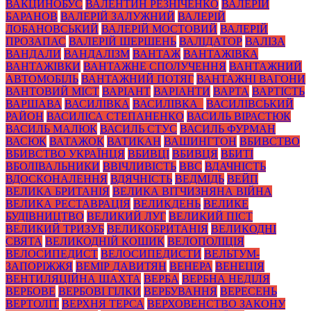
ВАКЦИНОБУС
ВАЛЕНТИН РЕЗНІЧЕНКО
ВАЛЕРІЙ
БАРАНОВ
ВАЛЕРІЙ ЗАЛУЖНИЙ
ВАЛЕРІЙ
ЛОБАНОВСЬКИЙ
ВАЛЕРІЙ МОСТОВИЙ
ВАЛЕРІЙ
ПРОЗАПАС
ВАЛЕРІЙ ШЕРШЕНЬ
ВАЛІДАТОР
ВАЛІЗА
ВАНДАЛИ
ВАНДАЛІЗМ
ВАНТАЖ
ВАНТАЖІВКА
ВАНТАЖІВКИ
ВАНТАЖНЕ СПОЛУЧЕННЯ
ВАНТАЖНИЙ
АВТОМОБІЛЬ
ВАНТАЖНИЙ ПОТЯГ
ВАНТАЖНІ ВАГОНИ
ВАНТОВИЙ МІСТ
ВАРІАНТ
ВАРІАНТИ
ВАРТА
ВАРТІСТЬ
ВАРШАВА
ВАСИЛІВКА
ВАСИЛІВКА_
ВАСИЛІВСЬКИЙ
РАЙОН
ВАСИЛІСА СТЕПАНЕНКО
ВАСИЛЬ ВІРАСТЮК
ВАСИЛЬ МАЛЮК
ВАСИЛЬ СТУС
ВАСИЛЬ ФУРМАН
ВАСЮК
ВАТАЖОК
ВАТИКАН
ВАШИНГТОН
ВБИВСТВО
ВБИВСТВО УКРАЇНЦЯ
ВБИВЦІ
ВБИВЦЯ
ВБИТІ
ВБОЛІВАЛЬНИКИ
ВВІЧЛИВІСТЬ
ВВС
ВДАЧНІСТЬ
ВДОСКОНАЛЕННЯ
ВДЯЧНІСТЬ
ВЕДМІДЬ
ВЕЙП
ВЕЛИКА БРИТАНІЯ
ВЕЛИКА ВІТЧИЗНЯНА ВІЙНА
ВЕЛИКА РЕСТАВРАЦІЯ
ВЕЛИКДЕНЬ
ВЕЛИКЕ
БУДІВНИЦТВО
ВЕЛИКИЙ ЛУГ
ВЕЛИКИЙ ПІСТ
ВЕЛИКИЙ ТРИЗУБ
ВЕЛИКОБРИТАНІЯ
ВЕЛИКОДНІ
СВЯТА
ВЕЛИКОДНІЙ КОШИК
ВЕЛОПОЛІЦІЯ
ВЕЛОСИПЕДИСТ
ВЕЛОСИПЕДИСТИ
ВЕЛЬТУМ-
ЗАПОРІЖЖЯ
ВЕМІР ДАВИТЯН
ВЕНЕРА
ВЕНЕЦІЯ
ВЕНТИЛЯЦІЙНА ШАХТА
ВЕРБА
ВЕРБНА НЕДІЛЯ
ВЕРБОВЕ
ВЕРБОВІ ГІЛКИ
ВЕРБУВАННЯ
ВЕРЕСЕНЬ
ВЕРТОЛІТ
ВЕРХНЯ ТЕРСА
ВЕРХОВЕНСТВО ЗАКОНУ