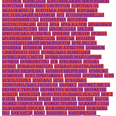
ТОДУРОВ
БОРИСПІЛЬ
БОРОДИНСЬКИЙ МІКРОРАЙОН
БОРОТЬБА
БОРОТЬБА З ВОРОГОМ
БОРОТЬБА ЗА
НЕЗАЛЕЖНІСТЬ
БОРОТЬБА УКРАЇНИ
БОРОЬББА
БОСТОНСЬКИЙ МАРАФОН
БОТ
БОТАНИЧНИЙ САД
БОТАНІЧНИЙ САД
БОТОФЕРМА
БОТУЛІЗМ
БОТУЛОТОКСИН
БПЛА
БРАК
БРАК КАДРІВ
БРАКОНЬЄР
БРАКОНЬЄРСТВО
БРАТ
БРАТИСЛАВА
БРЕХНЯ
БРИТАНСЬКА РОЗВІДКА
БРИФІНГ
БРОВАРИ
БРОНЗА
БРОНЮВАННЯ
БРЮССЕЛЬ
БРЯНСЬК
БУДАНОВ
БУДАПЕШТСЬКИЙ МЕМОРАНДУМ
БУДЕ ВЕСНА
БУДИНКИ
БУДИНОК
БУДИНОК КУЛЬТУРИ
БУДИНОК
СІМЕЙНОГО ТИПУ
БУДІВЕЛЬНА КОМПАНІЯ
БУДІВЕЛЬНЕ СМІТТЯ
БУДІВЕЛЬНИЙ МАЙДАНЧИК
БУДІВЛЯ
БУДІВНИЦТВО
БУК
БУКОВИНА
БУЛАВА
БУЛІНГ
БУЛЬВАР ВІНТЕРА
БУЛЬВАР ЦЕНТРАЛЬНИЙ
БУЛЬВАР ШЕВЧЕНКА
БУЛЬВАР ШЕВЧЕНКО
БУМБОКС
БУМЕРАНГ
БУНТ ПРИГОЖИНА
БУРЕВІЙ
БУРУЛЬКА
БУРЯ
БУХГАЛТЕРКА
БУЦЕФАЛ
БУЧА
БУЧАЦЬКА
ТЕРИТОРІАЛЬНА ГРОМАДА
БЮДЖЕТ
БЮДЖЕТ МІСТА
БЮДЖЕТ УКРАЇНИ
БЮДЖЕТНА КОМІСІЯ
БЮДЖЕТНІ
КОШТИ
БЮЛЕТЕНІ
БЮРО РИТУАЛЬНИХ ПОСЛУГ
БЮСТ
В ЦІЛЬ
В'ЯЗНИЦЯ
В'ЯЗНІ
ВАГІТНІСТЬ
ВАГНЕР
ВАГОН
ВАЖКЕ ОЗБРОЄННЯ
ВАЖКИ ТРАВМИ
ВАЖКИЙ СТАН
ВАЖЛИВИЙ ПРОЄКТ
ВАЖЛИВІ РІШЕННЯ
ВАЖЛИВО
ВАЗ
ВАКАНСІЯ
ВАКС
ВАКЦИНА
ВАКЦИНАЦІЯ