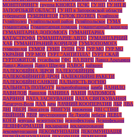
МОНІТОРИНГУ
группа KHORTA
ГСЧС
ГУ НП
ГУ НП В
ЗАПОРІЗЬКІЙ ОБЛАСТІ
ГУ НП в Запорожской области
губернатор
ГУБЕРНЕТОР
ГУДОК ПОТЯГА
Гуляйполе
Гуляйполец
Гуляйпольский район
Гуляйпольское
ГУМА
гуманитарка
Гуманитарная помощь
гуманитарный коридор
ГУМАНІТАРНА ДОПОМОГА
ГУМАНІТАРНА
КАТАСТРОФА
ГУМАНІТАРНЕ АВТО
ГУМАНІТАРНИЙ
ХАБ
ГУМАНІТРАНИЙ КОРИДОР
ГУМДОПОМОГА
гумкоридор
ГУМОР
ГУНП
ГУПН
ГУР
ГУР МО
ГУР МО
УКРАЇНИ
ГУР МОУ
ГУРТ "АНТИТІЛА"
ГУРТ СКАЙ
ГУРТОЖИТОК
гусасфальт
ГФС
ДА ВІНЧІ
Давид Арахамия
Давид Жвания
Давид Шредер
ДАВОС
дайвинг
ДАЛЕКОБІЙНА ЗБРОЯ
ДАЛЕКОБІЙНИК
ДАЛЕКОБІЙНИТЙ ДРОН
ДАЛЕКОБІЙНІ РАКЕТИ
ДАЛЕКОБІЙНІ САНКЦІЇ
ДАЛЬНІСТЬ ВОГНЮ
ДАЛЬНІСТЬ ПОЛЬОТУ
дальнобойщики
дамба
ДАНИЛО
ДАВИДОВ
Данилов
ДАНИНА
ДАНІЯ
ДАПОМОГА
ДАРІННЯ
ДАТА ЗАСНУВАННЯ
ДАТА СВЯТКУВАННЯ
Датагруп-Воля
ДАХ
дача
ДАЧНИЙ КООПЕРАТИВ
ДБР
ДВА
ДНІ
ДВЕРІ
Двигатель
ДВИГУН
движение
ДВІ СТІНИ
ДВІЙНИК
ДВІР
двустороннее
Де Дзерби
дебаты
ДЕВІД
КОЕН
девушка
дезертирство
дезинфекторы
Дезинфекция
ДЕЗІНФОРМАЦІЯ
декларация
декларирование
декоммунизация
ДЕКОМУНІЗАЦІЯ
ДЕКОМУНІЗАЦІЯ
ПЕРЕЙМЕНУВАННЯ
ДЕКОРАЦІЯ
ДЕМЕНЦІЯ