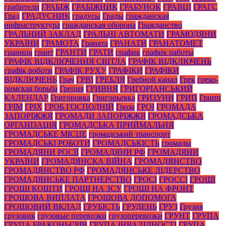
грабители
ГРАБІЖ
ГРАБІЖНИК
ГРАБУНОК
ГРАВЦІ
ГРАГС
Град
ГРАДУСНИК
градусы
Грады
гражданская
инфраструктура
гражданская оборона
Гражданство
ГРАЛЬНИЙ ЗАКЛАД
ГРАЛЬНІ АВТОМАТИ
ГРАМОДЯНИ
УКРАЇНИ
ГРАМОТА
Граната
ГРАНАТИ
ГРАНАТОМЕТ
граница
грант
ГРАНТИ
ГРАТИ
график
график работы
ГРАФІК ВІДКЛЮЧЕННЯ СВІТЛА
ГРАФІК ВІДКЛЮЧЕНЬ
графік роботи
ГРАФІК РУХУ
ГРАФІКИ
ГРАФІКИ
ВІДКЛЮЧЕНЬ
Грач
ГРВІ
ГРЕБЛЯ
Гребной канал
Грек
греко-
римская борьба
Греция
ГРИВНЯ
ГРИГОРІАНСЬКИЙ
КАЛЕНДАР
Григоровка
Григорьевка
ГРИЗУНИ
ГРИП
Грипп
ГРІМ
ГРІХ
ГРОБ ГОСПОДНІЙ
Гроза
ГРОІ
ГРОМАДА
ЗАПОРІЖЖЯ
ГРОМАДИ ЗАПОРІЖЖЯ
ГРОМАДСЬКА
ОРГАНІЗАЦІЯ
ГРОМАДСЬКА ПРИЙМАЛЬНЯ
ГРОМАДСЬКЕ МІСЦЕ
громадський транспорт
ГРОМАДСЬКІ РОБОТИ
ГРОМАДСЬКІСТЬ
громады
ГРОМАДЯНИ РОСІЇ
ГРОМАДЯНИ РФ
ГРОМАДЯНИ
УКРАЇНИ
ГРОМАДЯНСКА ВІЙНА
ГРОМАДЯНСТВО
ГРОМАДЯНСТВО РФ
ГРОМАДЯНСЬКЕ ЛІДЕРСТВО
ГРОМАДЯНСЬКЕ ПАРТНЕРСТВО
ГРОСІ
ГРОССІ
ГРОШІ
ГРОШІ КОШТИ
ГРОШІ НА ЗСУ
ГРОШІ НА ФРОНТ
ГРОШОВА ВИПЛАТА
ГРОШОВА ДОПОМОГА
ГРОШОВИЙ ВКЛАД
ГРУБІСТЬ
ГРУДЕНЬ
ГРУЗ
Грузия
грузовик
грузовые перевозки
грузоперевозки
ГРУНТ
ГРУПА
ГРУПА БРАКОНЬЄРІВ
ГРУПА ІНВАЛІДНОСТІ
ГРУПА