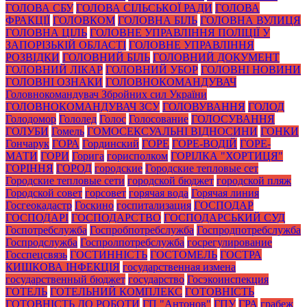
ГОЛОВА СБУ
ГОЛОВА СІЛЬСЬКОЇ РАДИ
ГОЛОВА
ФРАКЦІЇ
ГОЛОВКОМ
ГОЛОВНА БІЛЬ
ГОЛОВНА ВУЛИЦЯ
ГОЛОВНА ЦІЛЬ
ГОЛОВНЕ УПРАВЛІННЯ ПОЛІЦІЇ У
ЗАПОРІЗЬКІЙ ОБЛАСТІ
ГОЛОВНЕ УПРАВЛІННЯ
РОЗВІДКИ
ГОЛОВНИЙ БІЛЬ
ГОЛОВНИЙ ДОКУМЕНТ
ГОЛОВНИЙ ЛІКАР
ГОЛОВНИЙ УБОР
ГОЛОВНІ НОВИНИ
ГОЛОВНІ ОЗНАКИ
ГОЛОВНОКОМАНДУВАЧ
Головнокомандувач Збройних сил України
ГОЛОВНОКОМАНДУВАЧ ЗСУ
ГОЛОВУВАННЯ
ГОЛОД
Голодомор
Гололед
Голос
Голосование
ГОЛОСУВАННЯ
ГОЛУБИ
Гомель
ГОМОСЕКСУАЛЬНІ ВІДНОСИНИ
ГОНКИ
Гончарук
ГОРА
Гординский
ГОРЕ
ГОРЕ-ВОДІЙ
ГОРЕ-
МАТИ
ГОРИ
Горига
горисполком
ГОРІЛКА "ХОРТИЦЯ"
ГОРІННЯ
ГОРОД
городские
Городские тепловые сет
Городские тепловые сети
городской бюджет
городской пляж
Городской совет
горсовет
горячая вода
Горячая линия
Госгеокадастр
Госкино
госпитализация
ГОСПОДАР
ГОСПОДАРІ
ГОСПОДАРСТВО
ГОСПОДАРСЬКИЙ СУД
Госпотребслужба
Госпробпотребслужба
Госпродпотребслужба
Госпродслужба
Госпролпотребслужба
госрегулирование
Госспецсвязь
ГОСТИННІСТЬ
ГОСТОМЕЛЬ
ГОСТРА
КИШКОВА ІНФЕКЦІЯ
государственная измена
государственный бюджет
государство
Госэкоинспекция
ГОТЕЛЬ
ГОТЕЛЬНИЙ КОМПЛЕКС
ГОТОВНІСТЬ
ГОТОВНІСТЬ ДО РОБОТИ
ГП "Антонов"
ГПУ
ГРА
грабеж