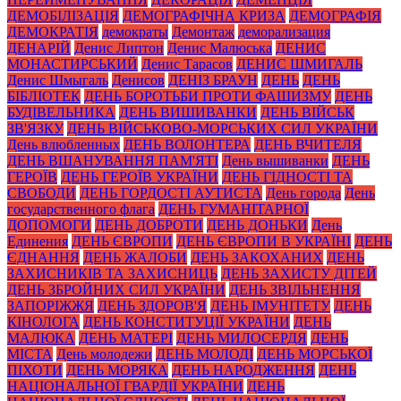
ДЕМОБІЛІЗАЦІЯ
ДЕМОГРАФІЧНА КРИЗА
ДЕМОГРАФІЯ
ДЕМОКРАТІЯ
демократы
Демонтаж
деморализация
ДЕНАРІЙ
Денис Липтон
Денис Малюська
ДЕНИС
МОНАСТИРСЬКИЙ
Денис Тарасов
ДЕНИС ШМИГАЛЬ
Денис Шмыгаль
Денисов
ДЕНІЗ БРАУН
ДЕНЬ
ДЕНЬ
БІБЛІОТЕК
ДЕНЬ БОРОТЬБИ ПРОТИ ФАШИЗМУ
ДЕНЬ
БУДІВЕЛЬНИКА
ДЕНЬ ВИШИВАНКИ
ДЕНЬ ВІЙСЬК
ЗВ'ЯЗКУ
ДЕНЬ ВІЙСЬКОВО-МОРСЬКИХ СИЛ УКРАЇНИ
День влюбленных
ДЕНЬ ВОЛОНТЕРА
ДЕНЬ ВЧИТЕЛЯ
ДЕНЬ ВШАНУВАННЯ ПАМ'ЯТІ
День вышиванки
ДЕНЬ
ГЕРОЇВ
ДЕНЬ ГЕРОЇВ УКРАЇНИ
ДЕНЬ ГІДНОСТІ ТА
СВОБОДИ
ДЕНЬ ГОРДОСТІ АУТИСТА
День города
День
государственного флага
ДЕНЬ ГУМАНІТАРНОЇ
ДОПОМОГИ
ДЕНЬ ДОБРОТИ
ДЕНЬ ДОНЬКИ
День
Единения
ДЕНЬ ЄВРОПИ
ДЕНЬ ЄВРОПИ В УКРАЇНІ
ДЕНЬ
ЄДНАННЯ
ДЕНЬ ЖАЛОБИ
ДЕНЬ ЗАКОХАНИХ
ДЕНЬ
ЗАХИСНИКІВ ТА ЗАХИСНИЦЬ
ДЕНЬ ЗАХИСТУ ДІТЕЙ
ДЕНЬ ЗБРОЙНИХ СИЛ УКРАЇНИ
ДЕНЬ ЗВІЛЬНЕННЯ
ЗАПОРІЖЖЯ
ДЕНЬ ЗДОРОВ'Я
ДЕНЬ ІМУНІТЕТУ
ДЕНЬ
КІНОЛОГА
ДЕНЬ КОНСТИТУЦІЇ УКРАЇНИ
ДЕНЬ
МАЛЮКА
ДЕНЬ МАТЕРІ
ДЕНЬ МИЛОСЕРДЯ
ДЕНЬ
МІСТА
День молодежи
ДЕНЬ МОЛОДІ
ДЕНЬ МОРСЬКОЇ
ПІХОТИ
ДЕНЬ МОРЯКА
ДЕНЬ НАРОДЖЕННЯ
ДЕНЬ
НАЦІОНАЛЬНОЇ ГВАРДІЇ УКРАЇНИ
ДЕНЬ