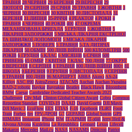
ТРАВНЯ
28 ЧЕРВНЯ
29 БЕРЕЗНЯ
29 ВЕРЕСНЯ
29
ЛЮТОГО
29 СЕРПНЯ
29 СІЧНЯ
29 ТРАВНЯ
3 ЖОВТНЯ
3
ЧЕРВНЯ
30 ВЕРЕСНЯ
30 КВІТНЯ
30 ЛИСТОПАДА
31
БЕРЕЗНЯ
31 ЛИПНЯ
35-РІЧЧЯ
4 РЕАКТОР
4 РОКИ
4
ТРАВНЯ
4 ЧЕРВНЯ
40 РОКІВ
400
47 ОКРЕМА
МЕХАНІЗОВАНА БРИГАДА
5 ГРУДНЯ
5 ЖОВТНЯ
5
ЛІКАРНЯ ЗАПОРІЖЖЯ
5 МІСЬКА ЛІКАРНЯ ЕКСТРЕНОЇ
ТА ШВИДКОЇ ДОПОМОГИ
5 МІСЬКА ЛІКАРНЯ
ЗАПОРІЖЖЯ
5 ПОВЕРХ
5 ТРАВНЯ
5-ТА ДИТЯЧА
ЛІКАРНЯ
50 ОБМІН
500 ДНІВ ВІЙНИ
500 КІЛОМЕТРІВ
500
РОКІВ
6 ГРУДНЯ
6 КЛАС
6 МІСЯЦІВ
6 СІЧНЯ
600
ГРИВЕНЬ
65 ОМБР
7 КВІТНЯ
7 КЛАС
700 ДНІВ
77 ОКРУГ
8 ВЕРЕСНЯ
8 СЕРПНЯ
8 ТРАВНЯ
800 ДНІВ ВІЙНИ
800+
81
ШКОЛА
9 БЕРЕЗНЯ
9 ГРУДНЯ
9 ЛИСТОПАДА
9 СЕРПНЯ
9 ТРАВНЯ
900 ДНІВ
96 МАРШРУТ
ABBA
Akıncı
AS-24
Killjoy
ASC 890
AstraZeneca
ATACMS
Auchan
Auchan Україна
BAD-2 robotic
Baykar
Bayraktar
Beatles
Black Нawk
Bloomberg
BMW
Caesar
Cambridge Dedicated Teacher Awards 2025
Challenger
City Mall
Clinton Global Citizen Award
Cobra
Common
Reporting Standart
COVID-19
DAAD
David Guetta
DJI Mavic
DJI Mavic 3
EcoFlow
EES
ETIAS
F-16
Facebook
FLiRT
Food
Train
Forbes
fpv
FPV-ДРОН
G7
GEPARD
Global Spirits
GPS
HIMARS
Instagram
iPhone
ISW
IT-АРМІЯ
IT-збій
Jerry Heil &
Alyona Alyona
Kızılelma
La Repubblica
Leopard
Lexus
Lifecell
Makarov
Mercedes
Mаil.гu
NASA
NASAMS
Omicron
Patriot