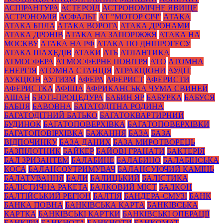
АСПІРАНТУРА
АСТЕРОЇД
АСТРОНОМІЧНЕ ЯВИЩЕ
АСТРОНОМІЯ
АСФАЛЬТ
АТ "МОТОР СІЧ"
АТАКА
АТАКА БПЛА
АТАКА ВОРОГА
АТАКА ДРОНАМИ
АТАКА ДРОНІВ
АТАКА НА ЗАПОРІЖЖЯ
АТАКА НА
МОСКВУ
АТАКА НА РФ
АТАКА ПО ДНІПРОГЕСУ
АТАКА ШАХЕДІВ
АТАКИ
АТБ
АТЛАНТИКА
АТМОСФЕРА
АТМОСФЕРНЕ ПОВІТРЯ
АТО
АТОМНА
ЕНЕРГІЯ
АТОМНА СТАНЦІЯ
АТРАКЦІОНИ
АУДІТ
АУКЦІОН
АУТИЗМ
АФЕРА
АФЕРИСТ
АФЕРИСТИ
АФЕРИСТКА
АФІША
АФРИКАНСЬКА ЧУМА СВИНЕЙ
АШАН
Б'ЮТІ-ПРОЦЕДУРА
БАБИН ЯР
БАБУРКА
БАБУСЯ
БАБЦЯ
БАВОВНА
БАГАТОДІТНА РОДИНА
БАГАТОДІТНИЙ БАТЬКО
БАГАТОКВАРТИРНИЙ
БУДИНОК
БАГАТОПОВЕРХІВКА
БАГАТОПОВЕРХІВКИ
БАГАТОПОВІРХІВКА
БАЖАННЯ
БАЗА
БАЗА
ВІДПОЧИНКУ
БАЗА ДАНИХ
БАЗА МИРОТВОРЕЦЬ
БАЗПІЛОТНИК
БАЙКЕР
БАЙОВІ ГРАНАТИ
БАКТЕРІЯ
БАЛ ЗРИЗАНТЕМ
БАЛАБИНЕ
БАЛАБИНО
БАЛАБІНСЬКА
КОСА
БАЛАНСОУТРИМУВАЧ
БАЛАНСУЮЧИЙ КАМІНЬ
БАЛАТУВАННЯ
БАЛИ
БАЛИЦЬКИЙ
БАЛІСТИКА
БАЛІСТИЧНА РАКЕТА
БАЛКОВИЙ МІСТ
БАЛКОН
БАЛТІЙСЬКИЙ РЕГІОН
БАЛТІЯ
БАНДЕРА-СМУЗІ
БАНК
БАНКА ПОВНА
БАНКІВСЬКА КАРТА
БАНКІВСЬКА
КАРТКА
БАНКІВСЬКІ КАРТКИ
БАНКІВСЬКІ ОПЕРАЦІЇ
БАНКІРИ
БАНКНОТА
БАНКНОТИ
БАНКОМАТ