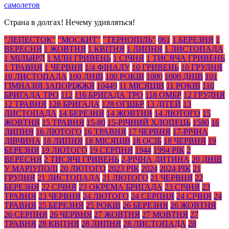
самолетов
Страна в долгах! Нечему удивляться!
"ЛЕПЕСТОК"
"МОСКИТ"
"ТЕРНОПІЛЬ"
061
1 БЕРЕЗНЯ
1
ВЕРЕСНЯ
1 ЖОВТНЯ
1 КВІТНЯ
1 ЛИПНЯ
1 ЛИСТОПАДА
1 МІЛЬЯРД
1 МЛН ГРИВЕНЬ
1 СІЧНЯ
1 ТИСЯЧА ГРИВЕНЬ
1 ТРАВНЯ
1 ЧЕРВНЯ
1/4 ФІНАЛУ
10 ГРИВЕНЬ
10 ГРУДНЯ
10 ЛИСТОПАДА
100 ДНІВ
100 РОКІВ
1000
1000 ДНІВ
101
ГІМНАЗІЯ ЗАПОРІЖЖЯ
10449
11 МІСЯЦІВ
11 РОКІВ
110
БРИГАДА ТРО
112
116 БРИГАДА ТРО
118 ОМБР
12 ГРУДНЯ
12 ТРАВНЯ
128 БРИГАДА
128 ОГШБР
13 ДІТЕЙ
13
ЛИСТОПАДА
14 БЕРЕЗНЯ
14 ЖОВТНЯ
14 ЛЮТОГО
15
ЖОВТНЯ
15 ТРАВНЯ
15-80
15-РІЧНИЙ ХЛОПЕЦЬ
1580
16
ЛИПНЯ
16 ЛЮТОГО
16 ТРАВНЯ
17 ЧЕРВНЯ
17-РІЧНА
ДІВЧИНА
18 ЛИПНЯ
18 МІСЯЦІВ
18 ОСІБ
18 ЧЕРВНЯ
19
БЕРЕЗНЯ
19 ЛЮТОГО
19 СЕРПНЯ
1944
1994 РІК
2
ВЕРЕСНЯ
2 ТИСЯЧІ ГРИВЕНЬ
2-РІЧНА ДИТИНА
20 ДНІВ
У МАРІУПОЛІ
20 ЛЮТОГО
2023 РІК
2024
2024 РІК
21
ГРУДНЯ
21 ЛИСТОПАДА
21 ЛЮТОГО
21 ЧЕРВНЯ
22
БЕРЕЗНЯ
22 СІЧНЯ
23 ОКРЕМА БРИГАДА
23 СІЧНЯ
23
ТРАВНЯ
23 ЧЕРВНЯ
24 ЛЮТОГО
24 СЕРПНЯ
24 СІЧНЯ
24
ТРАВНЯ
25 БЕРЕЗНЯ
25 РОКІВ
26 БЕРЕЗНЯ
26 ЖОВТНЯ
26 СЕРПНЯ
26 ЧЕРВНЯ
27 ЖОВТНЯ
27 МОВТНЯ
27
ТРАВНЯ
28 КВІТНЯ
28 ЛИПНЯ
28 ЛИСТОПАДА
28