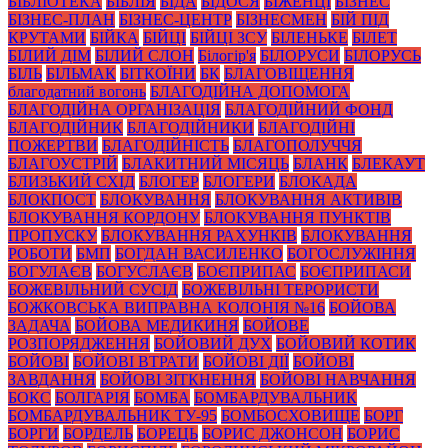
БІБЛІОТЕКА
БІБЛІЯ
БІДА
БІДОСЯ
БІЖЕНЦІ
БІЗНЕС
БІЗНЕС-ПЛАН
БІЗНЕС-ЦЕНТР
БІЗНЕСМЕН
БІЙ ПІД
КРУТАМИ
БІЙКА
БІЙЦІ
БІЙЦІ ЗСУ
БІЛЕНЬКЕ
БІЛЕТ
БІЛИЙ ДІМ
БІЛИЙ СЛОН
Білогір'я
БІЛОРУСИ
БІЛОРУСЬ
БІЛЬ
БІЛЬМАК
БІТКОЇНИ
БК
БЛАГОВІЩЕННЯ
благодатний вогонь
БЛАГОДІЙНА ДОПОМОГА
БЛАГОДІЙНА ОРГАНІЗАЦІЯ
БЛАГОДІЙНИЙ ФОНД
БЛАГОДІЙНИК
БЛАГОДІЙНИКИ
БЛАГОДІЙНІ
ПОЖЕРТВИ
БЛАГОДІЙНІСТЬ
БЛАГОПОЛУЧЧЯ
БЛАГОУСТРІЙ
БЛАКИТНИЙ МІСЯЦЬ
БЛАНК
БЛЕКАУТ
БЛИЗЬКИЙ СХІД
БЛОГЕР
БЛОГЕРИ
БЛОКАДА
БЛОКПОСТ
БЛОКУВАННЯ
БЛОКУВАННЯ АКТИВІВ
БЛОКУВАННЯ КОРДОНУ
БЛОКУВАННЯ ПУНКТІВ
ПРОПУСКУ
БЛОКУВАННЯ РАХУНКІВ
БЛОКУВАННЯ
РОБОТИ
БМП
БОГДАН ВАСИЛЕНКО
БОГОСЛУЖІННЯ
БОГУЛАЄВ
БОГУСЛАЄВ
БОЄПРИПАС
БОЄПРИПАСИ
БОЖЕВІЛЬНИЙ СУСІД
БОЖЕВІЛЬНІ ТЕРОРИСТИ
БОЖКОВСЬКА ВИПРАВНА КОЛОНІЯ №16
БОЙОВА
ЗАДАЧА
БОЙОВА МЕДИКИНЯ
БОЙОВЕ
РОЗПОРЯДЖЕННЯ
БОЙОВИЙ ДУХ
БОЙОВИЙ КОТИК
БОЙОВІ
БОЙОВІ ВТРАТИ
БОЙОВІ ДІЇ
БОЙОВІ
ЗАВДАННЯ
БОЙОВІ ЗІТКНЕННЯ
БОЙОВІ НАВЧАННЯ
БОКС
БОЛГАРІЯ
БОМБА
БОМБАРДУВАЛЬНИК
БОМБАРДУВАЛЬНИК ТУ-95
БОМБОСХОВИЩЕ
БОРГ
БОРГИ
БОРДЕЛЬ
БОРЕЦЬ
БОРИС ДЖОНСОН
БОРИС