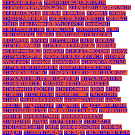
ВЕРХОВНА РАДА
ВЕРХОВНА РАДА УКРАЇНИ
ВЕРХОВНА РАДА УКРАЇНИ_
ВЕРХОВНИЙ СУД УКРАЇНИ
ВЕРШИНА ГОРИ
ВЕСЕЛЕ
ВЕСЕЛКА
ВЕСІЛЛЯ
ВЕСНА
ВЕСНЯНА ПОГОДА
ВЕСНЯНЕ РІВНОДЕННЯ
ВЕТЕРАН
ВІЙНИ
ВЕТЕРАН ПРО. ЗАПОРІЖЖЯ
ВЕТЕРАНИ
ВЕТЕРАНИ ВІЙНИ
ВЕТЕРИНАР
ВЕТКЛІНІКА
ВЕТО
ВЕТПАСПОРТ
ВЕЧЕРЯ
ВЖАНУВАННЯ ПАМ'ЯТІ
ВЗАЇМОДІЯ
ВЗУТТЯ
ВИБАЧЕННЯ
ВИБІР
ВИБОРИ
ВИБОРИ НА ТОТ
ВИБОРИ ПРЕЗИДЕНТА
ВИБОРИ
ПРЕЗИДЕНТА РФ
ВИБОРЦІ
ВИБОРЧА КОМІСІЯ
ВИБУХ
ВИБУХ ГРАНАТИ
ВИБУХ ОБСТРІЛ УКРАЇНИ
ВИБУХ У
ЗАПОРІЖЖІ
ВИБУХИ
ВИБУХІВКА
ВИБУХОВА ХВИЛЯ
ВИБУХОВИЙ ПРИСТРІЙ
ВИБУХОВІ РЕЧОВИНИ
ВИБУХОВІ РОБОТИ
ВИБУХОНЕБЕЗПЕЧНИЙ ПРЕДМЕТ
ВИБУХОНЕБЕЗПЕЧНІ ПРЕДМЕТИ
ВИБУХОТЕХНІКИ
ВИБУХОТЕХНІКІ
ВИБУХОТЕХНІЧНА СЛУЖБА
ВИВЕДЕННЯ ГРОШЕЙ
ВИВЕРЖЕННЯ
ВИВІЗ
ВИВІЗ
ДИТИНИ
ВИВІЗ ОБРОЇ
ВИВІЗ СМІТТЯ
ВИВНОВОК
ВИВОЗ
ВИГНАЛА З ДОМУ
ВИГОТОВЛЕННЯ
ВИГУЛ
ТВАРИН
ВИД СПОРТУ
ВИДАННЯ
ВИДАЧА ПОСИЛОК
ВИДІЛЕННЯ ЗЕМЛІ
ВИДІЛЕННЯ КОШТІА
ВИДІЛЕННЯ
КОШТІВ
ВИДОБУВАННЯ
ВИДОБУТОК ГАЗУ
ВИДОВИЩЕ
ВИДРА
ВИЗВОЛЕННЯ
ВИЗНАННЯ
ВИЗНАЧНІ МІСЦЯ
ВИЇЗД
ВИЇЗД З УКРАЇНИ
ВИЇЗД ЗА
КОРДОН
ВИЇЗНА НАРАДА
ВИКИДИ
ВИКИНУВ З ВІКНА