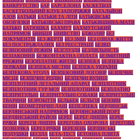
БАНКРУТСТВО
БАР
БАРСЕЛОНА
БАСКЕТБОЛ
БАСКЕТБОЛЬНИЙ КЛУБ ЗАПОРІЖЖЯ
БАТАЛЬЙОН
АЗОВ
БАТЬКИ
БАТЬКИ ТА ДІТИ
БАТЬКІВСЬКІ
ОБОВ'ЯЗКИ
БАТЬКІВСЬКІ ПРАВА
БАТЬКІВЩИНА-МАТИ
БАТЬКО
БАТЮШКА
БАХМУТ
БАХМУТСЬКИЙ
НАПРЯМОК
БВИБЦЯ
БВИВСТВО
БДЖОЛЯР
БЕЗ
ДОКУМЕНТІВ
БЕЗ ЖЕРТВ
БЕЗ ЗМІН
БЕЗ ОЗНАК ЖИТТЯ
БЕЗ ПОСТРАЖДАЛИХ
БЕЗ РЕЄСТРАЦІЇ
БЕЗВІЗ
БЕЗВІЗОВИЙ РЕЖИМ
БЕЗГЛУЗДЯ
БЕЗДІЯЛЬНІСТЬ
БЕЗЗАКОННЯ
БЕЗКОНТАКТНА ОПЛАТА
БЕЗМИТНИЙ
РРЕЖИМ
БЕЗОПЛАТНЕ ЖИТЛО
БЕЗПЕКА
БЕЗПЕКА
ДЕРЖАВИ
БЕЗПЕКА МІСТЯН
БЕЗПЕКА УКРАЇНИ
БЕЗПЕКОВА УГОДА
БЕЗПЕКОВИЙ ДОГОВІР
БЕЗПЕЧНЕ
МІСЦЕ
БЕЗПЕЧНЕ РІЗДВО
БЕЗПЕЧНІ ВУЛИЦІ
БЕЗПІЛОТНИЙ ЛЕТАЛЬНИЙ АПАРАТ
БЕЗПІЛОТНИК
БЕЗПІЛОТНИК ГУР МОУ
БЕЗПІЛОТНИКИ
БЕЗПЛАТНО
БЕЗПРИТУЛЬНІ
БЕЗПРИТУЛЬНІ СОБАКИ
БЕЗПРИТУЛЬНІ
ТВАРИНИ
БЕЗРОБІТТЯ
БЕЛЬБЕК
БЕЛЬГІЯ
БЕНЗИН
БЕНІН
БЕОМЕТРИЧНІ ДАНІ
БЕПЕЗПЕКА
БЕРДЯНСЬК
БЕРДЯНСЬКИЙ НАПРЯМОК
БЕРДЯНСЬКИЙ ПОРТ
БЕРДЯНСЬКИЙ РАЙОН
БЕРЕГ
БЕРЕГ ДНІПРА
БЕРЕГ
РІЧКИ
БЕРЕГИ ДНІПРА
БЕРЕГОВА ОХОРОНА
БЕРЕГОВА
ПОЗНАЧКА
БЕРЕЗ РІЧКИ
БЕРЕЗЕНЬ
БЕРЛІНСЬКІ
ПОДУШКИ
БЕСІДА
БЕТА-ТЕСТ
БЕТОННА ПЛИТА