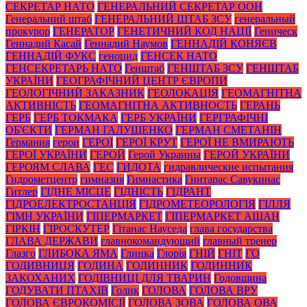
СЕКРЕТАР НАТО
ГЕНЕРАЛЬНИЙ СЕКРЕТАР ООН
Генеральний штаб
ГЕНЕРАЛЬНИЙ ШТАБ ЗСУ
генеральный
прокурор
ГЕНЕРАТОР
ГЕНЕТИЧНИЙ КОД НАЦІЇ
Геническ
Геннадий Касай
Геннадий Наумов
ГЕННАДІЙ КОНЯЄВ
ГЕННАДІЙ ФУКС
геноцид
ГЕНСЕК НАТО
ГЕНСЕКРЕТАРЬ НАТО
Генштаб
ГЕНШТАБ ЗСУ
ГЕНШТАБ
УКРАЇНИ
ГЕОГРАФІЧНИЙ ЦЕНТР ЄВРОПИ
ГЕОЛОГІЧНИЙ ЗАКАЗНИК
ГЕОЛОКАЦІЯ
ГЕОМАГНІТНА
АКТИВНІСТЬ
ГЕОМАГНІТНА АКТИВНОСТЬ
ГЕРАНЬ
ГЕРБ
ГЕРБ ТОКМАКА
ГЕРБ УКРАЇНИ
ГЕРГРАФІЧНІ
ОБ'ЄКТИ
ГЕРМАН ГАЛУЩЕНКО
ГЕРМАН СМЕТАНІН
Германия
герои
ГЕРОЇ
ГЕРОЇ КРУТ
ГЕРОЇ НЕ ВМИРАЮТЬ
ГЕРОЇ УКРАЇНИ
ГЕРОЙ
Герой Украины
ГЕРОЙ УКРАЇНИ
ГЕРОЯМ СЛАВА
ГЕС
ГИДОТА
гидравлические испытания
Гидрометцентр
гимназия
Гимнастика
Гинтарас Савукинас
Гитлер
ГІДНЕ МІСЦЕ
ГІДНІСТЬ
ГІДРАНТ
ГІДРОЕЛЕКТРОСТАНЦІЯ
ГІДРОМЕТЕОРОЛОГІЯ
ГІЛЛЯ
ГІМН УКРАЇНИ
ГІПЕРМАРКЕТ
ГІПЕРМАРКЕТ АШАН
ГІРКІН
ГІРОСКУТЕР
Гітанас Науседа
глава государства
ГЛАВА ДЕРЖАВИ
главнокомандующий
главный тренер
Глазго
ГЛИБОКА ЯМА
Глинка
Глорія
ГНІЙ
ГНІТ
ГО
ГОДИВНИЦЯ
ГОДИНА
ГОДИННИК
ГОДИННИК
ЗАКОХАНИХ
ГОДІВНИЦІ ДЛЯ ТВАРИН
Годовщина
ГОДУВАТИ ПТАХІВ
Голик
ГОЛОВА
ГОЛОВА ВРУ
ГОЛОВА ЄВРОКОМІСІЇ
ГОЛОВА ЗОВА
ГОЛОВА ОВА