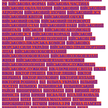
РФ
ВІЙСЬКОВА ФОРМА
ВІЙСЬКОВА ЧАСТИНА
ВІЙСЬКОВЕ ОБЛАДНАННЯ
ВІЙСЬКОВИЙ
ВІЙСЬКОВИЙ
АЕРОДРОМ
ВІЙСЬКОВИЙ ЗЛОЧИН
ВІЙСЬКОВИЙ ЗСУ
ВІЙСЬКОВИЙ КВІТОК
ВІЙСЬКОВИЙ ОБ'ЄКТ
ВІЙСЬКОВИЙ ОБЛІК
ВІЙСЬКОВИЙ ПЕРЕВОРОТ
ВІЙСЬКОВИЙ СТАН
ВІЙСЬКОВИЙ ТАБІР
ВІЙСЬКОВИЙ
ШПИТАЛЬ
ВІЙСЬКОВІ
ВІЙСЬКОВІ АВТОМОБІЛІ
ВІЙСЬКОВІ ЗСУ
ВІЙСЬКОВІ КОРАБЛІ
ВІЙСЬКОВІ
НАВЧАННЯ
ВІЙСЬКОВІ ПОЛОНЕНІ
ВІЙСЬКОВІ РФ
ВІЙСЬКОВО-ЛІКАРСЬКА КОМІСІЯ
ВІЙСЬКОВО-
МОРСЬКІ СИЛИ УКРАЇНИ
ВІЙСЬКОВО-ТРАНСПОРТНИЙ
ЛІТАК
ВІЙСЬКОВОЗОБОВ'ЯЗАНИЙ
ВІЙСЬКОВОЗОБОВ'ЯЗАНІ
ВІЙСЬКОВОЗОБОВ'ЯЗАНІ
ЖІНКИ
ВІЙСЬКОВОЗОБОВ'ЯЗАНІ ЧОЛОВІКИ
ВІЙСЬКОВОПОЛОНЕНІ
ВІЙСЬКОВОСЛУЖБОВЕЦЬ
ВІЙСЬКОВОСЛУЖБОВЦІ
ВІКДЛЮЧЕННЯ СВІТЛА
ВІКНА
ВІКНО
ВІКТОР ГРЕШТА
ВІКТОР ЛЯШКО
ВІКТОР
ЩЕРБИНА
ВІКТОР ЯНУКОВИЧ
ВІКТОРІЯ НУЛАНД
ВІКТОРІЯ РОЩИНА
ВІЛ
ВІЛЬНА УКРАЇНА
ВІЛЬНИЙ
ДОСТУП
ВІЛЬНЮС
ВІЛЬНЯНСЬК
ВІЛЬНЯНСЬКИЙ
РАЙОН
ВІННИЧЧИНА
ВІНУВАТЦІ
ВІРА
ВІРНИЙ ДРУГ
ВІРНІСТЬ
ВІРШ
ВІРЯНИ
ВІСБАДЕН
ВІТАЛІЙ КОВАЛЬ
ВІТАННЯ
ВІТЕР
ВІТРИНА МАГАЗИНУ
ВІТЧИЗНЯНЕ
ВИРОБНИЦТВО
ВІТЧИМ
ВІФНА З РФ
ВІЧНА ПАМ'ЯТЬ
ВІЧНИЙ ПОЛІТ
ВІЯЛОВІ ВІДКЛЮЧЕННЯ
ВКИД