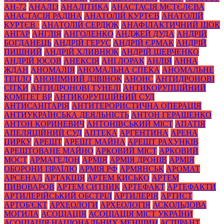
АН-72
АНАЛІЗ
АНАЛІТИКА
АНАСТАСІЯ МЄТЄЛЄВА
АНАСТАСІЯ РАДІНА
АНАТОЛІЙ КУРТЄВ
АНАТОЛІЙ
КУРТЄВ_
АНАТОЛІЙ СЕРДЮК
АНАФІЛАКТИЧНИЙ ШОК
АНГАР
АНГЛІЯ
АНГОЛЕНКО
АНДЖЕЙ ДУДА
АНДРІЙ
БОГДАНЕЦЬ
АНДРІЙ ГЕРУС
АНДРІЙ ЄРМАК
АНДРІЙ
ПИШНИЙ
АНДРІЙ ХЛИВНЮК
АНДРІЙ ШЕВЧЕНКО
АНДРІЙ ЮСОВ
АНЕКСІЯ
АНІ ЛОРАК
АНЛІЯ
АННА
ЖДАН
АНОМАЛІЯ
АНОМАЛЬНА СПЕКА
АНОМАЛЬНЕ
ТЕПЛО
АНОНІМНИЙ ДЗВІНОК
АНОНС
АНТИДРОНОВІ
СІТКИ
АНТИДРОНОВІ ТУНЕЛІ
АНТИКОРУПЦІЙНИЙ
КОМІТЕТ ВР
АНТИКОРУПЦІЙНИЙ СУД
АНТИСАНІТАРІЯ
АНТИТЕРОРИСТИЧНА ОПЕРАЦІЯ
АНТИУКРАЇНСЬКА ДЕЯЛЬНІСТЬ
АНТОН ГЕРАЩЕНКО
АНТОН КОРИНЕВИЧ
АНТОНІВСЬКИЙ МІСТ
АПАТІЯ
АПЕЛЯЦІЙНИЙ СУД
АПТЕКА
АРГЕНТИНА
АРЕНА
ЦИРКУ
АРЕШТ
АРЕШТ МАЙНА
АРЕШТ РАХУНКІВ
АРЕШТОВАНЕ МАЙНО
АРКОВИЙ МІСТ
АРКОВИЙ
МОСТ
АРМАГЕДОН
АРМІЯ
АРМІЯ ДРОНІВ
АРМІЯ
ОБОРОНИ ІЗРАЇЛЮ
АРМІЯ РФ
АРМЯНСЬК
АРОМАТ
АРСЕНАЛ
АРТАКЦІЯ
АРТЕМ КИСЬКО
АРТЕМ
ПИВОВАРОВ
АРТЕМ СИТНИК
АРТЕФАКТ
АРТЕФАКТИ
АРТИЛЕРІЙСЬКИЙ ОБСТРІЛ
АРТИЛЕРІЯ
АРТИСТ
АРТОБ'ЄКТ
АРХЕОЛОГИ
АРХЕОЛОГІЯ
АСКОЛЬДОВА
МОГИЛА
АСОЦІАЦІЯ
АСОЦІАЦІЯ МІСТ УКРАЇНИ
АСОЦІАЦІЯ НАЦІОНАЛЬНИХ МЕНШИН
АСПІРАНТ