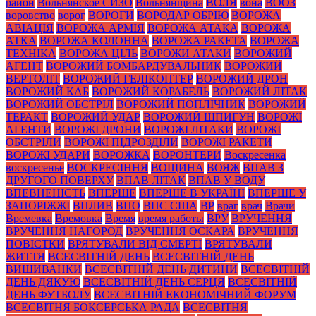
район
Вольнянское СИЗО
Вольнянщина
ВОЛЯ
вона
ВООЗ
воровство
ворог
ВОРОГИ
ВОРОДАР ОБРІЮ
ВОРОЖА
АВІАЦІЯ
ВОРОЖА АРМІЯ
ВОРОЖА АТАКА
ВОРОЖА
АТКА
ВОРОЖА КОЛОННА
ВОРОЖА РАКЕТА
ВОРОЖА
ТЕХНІКА
ВОРОЖА ЦІЛЬ
ВОРОЖИ АТАКИ
ВОРОЖИЙ
АГЕНТ
ВОРОЖИЙ БОМБАРДУВАЛЬНИК
ВОРОЖИЙ
ВЕРТОЛІТ
ВОРОЖИЙ ГЕЛІКОПТЕР
ВОРОЖИЙ ДРОН
ВОРОЖИЙ КАБ
ВОРОЖИЙ КОРАБЕЛЬ
ВОРОЖИЙ ЛІТАК
ВОРОЖИЙ ОБСТРІЛ
ВОРОЖИЙ ПОПЛІЧНИК
ВОРОЖИЙ
ТЕРАКТ
ВОРОЖИЙ УДАР
ВОРОЖИЙ ШПИГУН
ВОРОЖІ
АГЕНТИ
ВОРОЖІ ДРОНИ
ВОРОЖІ ЛІТАКИ
ВОРОЖІ
ОБСТРІЛИ
ВОРОЖІ ПІДРОЗДІЛИ
ВОРОЖІ РАКЕТИ
ВОРОЖІ УДАРИ
ВОРОЖКА
ВОРОНТЕРИ
Воскресенка
воскресенье
ВОСКРЕСІННЯ
ВОЩИНА
ВОЯЖ
ВПАВ З
ДРУГОГО ПОВЕРХУ
ВПАВ ЛІТАК
ВПАВ У ВОДУ
ВПЕВНЕНІСТЬ
ВПЕРШЕ
ВПЕРШЕ В УКРАЇНІ
ВПЕРШЕ У
ЗАПОРІЖЖІ
ВПЛИВ
ВПО
ВПС США
ВР
враг
врач
Врачи
Времевка
Времовка
Время
время работы
ВРУ
ВРУЧЕННЯ
ВРУЧЕННЯ НАГОРОД
ВРУЧЕННЯ ОСКАРА
ВРУЧЕННЯ
ПОВІСТКИ
ВРЯТУВАЛИ ВІД СМЕРТІ
ВРЯТУВАЛИ
ЖИТТЯ
ВСЕСВІТНІЙ ДЕНЬ
ВСЕСВІТНІЙ ДЕНЬ
ВИШИВАНКИ
ВСЕСВІТНІЙ ДЕНЬ ДИТИНИ
ВСЕСВІТНІЙ
ДЕНЬ ДЯКУЮ
ВСЕСВІТНІЙ ДЕНЬ СЕРЦЯ
ВСЕСВІТНІЙ
ДЕНЬ ФУТБОЛУ
ВСЕСВІТНІЙ ЕКОНОМІЧНИЙ ФОРУМ
ВСЕСВІТНЯ БОКСЕРСЬКА РАДА
ВСЕСВІТНЯ