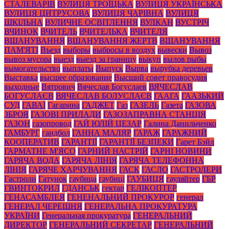
СТАЛЕВАРІВ
ВУЛИЦЯ ТРОЇЦЬКА
ВУЛИЦЯ УКРАЇНСЬКА
ВУЛИЦЯ ЦИТРУСОВА
ВУЛИЦЯ ЧАРІВНА
ВУЛИЦЯ
ШКІЛЬНА
ВУЛИЧНЕ ОСВІТЛЕННЯ
ВУЛКАН
ВУСТРІЧ
ВЧИНОК
ВЧИТЕЛЬ
ВЧИТЕЛЬКА
ВЧИТЕЛЯ
ВШАНУВАННЯ
ВШАНУВАННЯ ЖЕРТВ
ВШАНУВАННЯ
ПАМ'ЯТІ
Въезд
выборы
выбросы в воздух
вывески
Вывоз
вывоз мусора
выезд
выезд за границу
выкуп
вылов рыбы
вымогательство
выплаты
Выпуск
Вырва
вырубка деревьев
Выставка
высшее образование
Высший совет правосудия
выходные
Вятрович
Вячеслав Богуслаев
ВЯЧЕСЛАВ
БОГУСЛАЄВ
ВЯЧЕСЛАВ БОЛУСЛАЄВ
ГААГА
ГААЗЬКИЙ
СУД
ГАВАЇ
Гагарина
ГАДЖЕТ
Газ
ГАЗЕЛЬ
Газета
ГАЗОВА
ЗБРОЯ
ГАЗОВІ ПРИЛАДИ
ГАЗОЗАПРАВНА СТАНЦІЯ
ГАЗОН
газопровод
ГАЙ ЮЛІЙ ЦЕЗАР
Галина Данильченко
ГАМБУРГ
гандбол
ГАННА МАЛЯР
ГАРАЖ
ГАРАЖНИЙ
КООПЕРАТИВ
ГАРАНТІЇ
ГАРАНТІЇ БЕЗПЕКИ
Гарет Бэйл
ГАРМАТНЕ М'ЯСО
ГАРНИЙ НАСТРІЙ
ГАРНІ НОВИНИ
ГАРЯЧА ВОДА
ГАРЯЧА ЛІНІЯ
ГАРЯЧА ТЕЛЕФОННА
ЛІНІЯ
ГАРЯЧЕ ХАРЧУВАННЯ
ГАСК
ГАСЛО
ГАСТРОЛЕРИ
Гастроли
Гатунок
гаубица
гаубиці
ГАУБИЦЯ
гауляйтер
ГБР
ГВИНТОКРИЛ
ГДАНСЬК
гектар
ГЕЛІКОПТЕР
ГЕНАСАМБЛЕЯ
ГЕНЕНАЛЬНИЙ ПРОКУРОР
генерал
ГЕНЕРАЛ ЧЕРЕШНЯ
ГЕНЕРАЛЬНА ПРОКУРАТУРА
УКРАЇНИ
Генеральная прокуратура
ГЕНЕРАЛЬНИЙ
ДИРЕКТОР
ГЕНЕРАЛЬНИЙ СЕКРЕТАР
ГЕНЕРАЛЬНИЙ