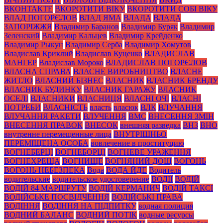
ВКОНТАКТЕ
ВКОРОТИТИ ВІКУ
ВКОРОТИТИ СОБІ ВІКУ
ВЛАД ПОГОРЄЛОВ
ВЛАД ЯМА
ВЛАДА
ВЛАДА
ЗАПОРІЖЖЯ
Владимир Баранов
Владимир Буряк
Владимир
Зеленский
Владимир Кальцев
Владимир Крейденко
Владимир Рыкун
Владимир Серба
Владимир Хомутов
Владислав Криклий
Владислав Куценко
ВЛАДИСЛАВ
МАНГЕР
Владислав Мороко
ВЛАДИСЛАВ ПОГОРЄЛОВ
ВЛАСНА СПРАВА
ВЛАСНЕ ВИРОБНИЦТВО
ВЛАСНЕ
ЖИТЛО
ВЛАСНИЙ БІЗНЕС
ВЛАСНИК
ВЛАСНИК БРЕНДУ
ВЛАСНИК БУДИНКУ
ВЛАСНИК ГАРАЖУ
ВЛАСНИК
ОСЕЛІ
ВЛАСНИКИ
ВЛАСНИЦЯ
ВЛАСНІ ОЧІ
ВЛАСНІ
ПОТРЕБИ
ВЛАСНІСТЬ
власть
власюк
ВЛК
ВЛУЧАННЯ
ВЛУЧАННЯ РАКЕТИ
ВЛУЧЕННЯ
ВМС
ВНЕСЕННЯ ЗМІН
ВНЕСЕННЯ ПРАВОК
ВНЕСОК
внешняя разведка
ВНЗ
ВНО
внутренне перемещенные лица
ВНУТРІШНЬО
ПЕРЕМІЩЕНА ОСОБА
вовлечение в проституцию
ВОГНЕБЕРЦІ
ВОГНЕБОРЦІ
ВОГНЕВЕ УРАЖЕННЯ
ВОГНЕХРЕЩА
ВОГНИЩЕ
ВОГНЯНИЙ ДОЩ
ВОГОНЬ
ВОГОНЬ НЕБЕЗПЕКА
Вода
ВОДА ЙДЕ
Водитель
водительские
водительское удостоверение
ВОДІЇ
ВОДІЙ
ВОДІЙ 84 МАРШРУТУ
ВОДІЙ КЕРМАНИЧ
ВОДІЙ ТАКСІ
ВОДІЙСЬКЕ ПОСВІДЧЕННЯ
ВОДІЙСЬКІ ПРАВА
ВОДІННЯ
ВОДІННЯ НА ПІДПИТКУ
водная полиция
ВОДНИЙ БАЛАНС
ВОДНИЙ ПОТІК
водные ресурсы