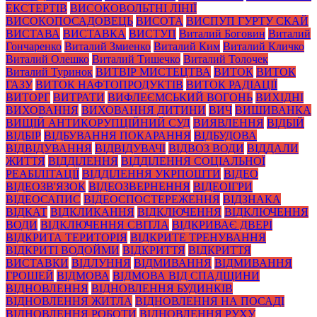
ЕКСТЕРТІВ
ВИСОКОВОЛЬТНІ ЛІНІЇ
ВИСОКОПОСАДОВЕЦЬ
ВИСОТА
ВИСПУП ГУРТУ СКАЙ
ВИСТАВА
ВИСТАВКА
ВИСТУП
Виталий Боговин
Виталий
Гончаренко
Виталий Змиенко
Виталий Ким
Виталий Кличко
Виталий Олешко
Виталий Тишечко
Виталий Толочек
Виталий Туринок
ВИТВІР МИСТЕЦТВА
ВИТОК
ВИТОК
ГАЗУ
ВИТОК НАФТОПРОДУКТІВ
ВИТОК РАДІАЦІЇ
ВИТОРГ
ВИТРАТИ
ВИФЛЕЄМСЬКИЙ ВОГОНЬ
ВИХІДНІ
ВИХОВАННЯ
ВИХОВАННЯ ДИТИНИ
ВИЧ
ВИШИВАНКА
ВИЩІЙ АНТИКОРУПЦІЙНИЙ СУД
ВИЯВЛЕННЯ
ВІДБІЙ
ВІДБІР
ВІДБУВАННЯ ПОКАРАННЯ
ВІДБУДОВА
ВІДВІДУВАННЯ
ВІДВІДУВАЧІ
ВІДВОЗ ВОДИ
ВІДДАЛИ
ЖИТТЯ
ВІДДІЛЕННЯ
ВІДДІЛЕННЯ СОЦІАЛЬНОЇ
РЕАБІЛІТАЦІЇ
ВІДДІЛЕННЯ УКРПОШТИ
ВІДЕО
ВІДЕОЗВ'ЯЗОК
ВІДЕОЗВЕРНЕННЯ
ВІДЕОІГРИ
ВІДЕОСАПИС
ВІДЕОСПОСТЕРЕЖЕННЯ
ВІДЗНАКА
ВІДКАТ
ВІДКЛИКАННЯ
ВІДКЛЮЧЕННЯ
ВІДКЛЮЧЕННЯ
ВОДИ
ВІДКЛЮЧЕННЯ СВІТЛА
ВІДКРИВАЄ ДВЕРІ
ВІДКРИТА ТЕРИТОРІЯ
ВІДКРИТЕ ТРЕНУВАННЯ
ВІДКРИТІ ВОДОЙМИ
ВІДКРИТТЯ
ВІДКРИТТЯ
ВИСТАВКИ
ВІДЛУННЯ
ВІДМИВАННЯ
ВІДМИВАННЯ
ГРОШЕЙ
ВІДМОВА
ВІДМОВА ВІД СПАДЩИНИ
ВІДНОВЛЕННЯ
ВІДНОВЛЕННЯ БУДИНКІВ
ВІДНОВЛЕННЯ ЖИТЛА
ВІДНОВЛЕННЯ НА ПОСАДІ
ВІДНОВЛЕННЯ РОБОТИ
ВІДНОВЛЕННЯ РУХУ