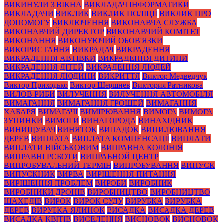
ВИКИНУЛИ З ВІКНА
ВИКЛАДАЧ ІНФОРМАТИКИ
ВИКЛАДАЧИ
ВИКЛИК
ВИКЛИК ПОЛІЦІЇ
ВИКЛИК ПРО
ДОПОМОГУ
ВИКЛЮЧЕННЯ
ВИКОНАВЧА СЛУЖБА
ВИКОНАВЧИЙ ДИРЕКТОР
ВИКОНАВЧИЙ КОМІТЕТ
ВИКОНАННЯ
ВИКОНУЮЧИЙ ОБОВ'ЯЗКИ
ВИКОРИСТАННЯ
ВИКРАДАЧ
ВИКРАДЕННЯ
ВИКРАДЕННЯ АВТІВКИ
ВИКРАДЕННЯ ДИТИНИ
ВИКРАДЕННЯ ДІТЕЙ
ВИКРАДЕННЯ ЛЮДЕЙ
ВИКРАДЕННЯ ЛЮДИНИ
ВИКРИТТЯ
Виктор Медведчук
Виктор Приходько
Виктор Шершнев
Виктория Ратникова
ВИЛОВ РИБИ
ВИЛУЧЕННЯ
ВИЛУЧЕННЯ АВТОМОБІЛЯ
ВИМАГАННЯ
ВИМАГАННЯ ГРОШЕЙ
ВИМАГАННЯ
ХАБАРЯ
ВИМАГАЧІ
ВИМІРЮВАННЯ
ВИМОГА
ВИМОГА
ЗУПИНКИ
ВИМОГИ
ВИНАГОРОДА
ВИНАХІДНИК
ВИНИЩУВАЧ
ВИНЯТОК
ВИПАДОК
ВИПИЛЮВАННЯ
ДЕРЕВ
ВИПЛАТА
ВИПЛАТА КОМПЕНСАЦІЇ
ВИПЛАТИ
ВИПЛАТИ ВІЙСЬКОВИМ
ВИПРАВНА КОЛОНІЯ
ВИПРАВНІ РОБОТИ
ВИПРАВНОЙ ЦЕНТР
ВИПРОБУВАЛЬНИЙ ТЕРМІН
ВИПРОБУВАННЯ
ВИПУСК
ВИПУСКНИК
ВИРВА
ВИРІШЕННЯ ПИТАННЯ
ВИРІШЕННЯ ПРОБЛЕМ
ВИРОБИ
ВИРОБНИК
ВИРОБНИКИ ДРОНІВ
ВИРОБНИЦТВО
ВИРОБНИЦТВО
ШАХЕДІВ
ВИРОК
ВИРОК СУДУ
ВИРУБКА
ВИРУБКА
ДЕРЕВ
ВИРУБКА ЯЛИНОК
ВИСАДКА
ВИСАДКА ДЕРЕВ
ВИСАДКА КВІТІВ
ВИСЕЛЕННЯ
ВИСНОВОК
ВИСНОВОК