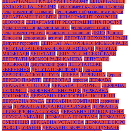
ДЕПАРТАМЕНТ КУЛЬТУРИ І ТУРИЗМУ
ДЕПАРТАМЕНТ
КУЛЬТУРИ ТА ТУРИЗМУ
Департамент культуры и туризма
департамент образования
Департамент образования и науки
ДЕПАРТАМЕНТ ОСВІТИ
ДЕПАРТАМЕНТ ОХОРОНИ
ЗДОРОВ'Я
ДЕПАРТАМЕНТ РЕЄСТРАЦІЙНИХ ПОСЛУГ
Департамент социальной защиты
департамент спорта
департамент туризма
департамент экологии
ДЕПО
Депозит
Депозиты
депортация
депутат
ДЕПУТАТ ВЕРХОВНОЇ РАДИ
Депутат горсовета
ДЕПУТАТ ЗАПОРІЗЬКОЇ МІСЬКОЇ РАДИ
ДЕПУТАТ ЗАПОРІЗЬКОЇ ОБЛАСНОЇ РАДИ
ДЕПУТАТ
МІСЬКРАДИ
ДЕПУТАТИ
ДЕПУТАТИ МІСЬКОЇ РАДИ
ДЕПУТАТИ МІСЬКОЇ РАДИ КАНЕВА
ДЕПУТАТИ
МІСЬКРАДИ
депутатский фонд
ДЕПУТАТСЬКЕ
ЗВЕРНЕННЯ
ДЕПУТАТСЬКІ ФОНДИ
депутаты
ДЕРЕВ'ЯНА СКУЛЬПТУРА
ДЕРЕВА
ДЕРЕВИНА
Дерево
ДЕРЕВО ПАМ'ЯТІ
ДЕРЕВОПАД
деревья
ДЕРЖАВА
ДЕРЖАВА_СПОНСОР
ДЕРЖАВА_ТЕРОРИСТ
ДЕРЖАВА-
ТЕРОРИСТ
ДЕРЖАВНА ГЕНЕРАЦІЯ
ДЕРЖАВНА
ДОПОМОГА
ДЕРЖАВНА ЕКОЛОГІЧНА ІНСПЕКЦІЯ
ДЕРЖАВНА ЗРАДА
ДЕРЖАВНА КОМПАНІЯ
державна
мова
ДЕРЖАВНА ПОДАТКОВА СЛУЖБА
ДЕРЖАВНА
ПРИКОРДОННА СЛУЖБА
ДЕРЖАВНА ПРИКОРДОННА
СЛУЖБА УКРАЇНИ
ДЕРЖАВНА ПРОГРАМА
ДЕРЖАВНА
СУБВЕНЦІЯ
ДЕРЖАВНА УСТАНОВА
ДЕРЖАВНЕ БЮРО
РОЗСЛІДУВАННЬ
ДЕРЖАВНЕ БЮРО РОЗСЛІДУВАНЬ