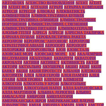
АВТОШЛЯХ
АГЕНСТВО ВІДНОВЛЕННЯ
АГЕНТ
АГЕНТ
РФ
АГЕНТ ФСБ
АГІТАЦІЯ
АГРАРІЇ
АГРАРНА КОМПАНІЯ
АГРЕСІЯ
АГРЕСОР
АДВОКАТ
АДЕКВАТНІСТЬ
АДМІНБУДІВЛЯ
АДМІНІСТРАТИВНА БУДІВЛЯ
АДМІНІСТРАТИВНА ОДИНИЦЯ
АДМІНІСТРАТИВНЕ
ПОРУШЕННЯ
АДМІНІСТРАТИВНЕ СТЯГНЕННЯ
АДМІНІСТРАТИВНІ ПИТАННЯ
АДМІНМАТЕРІАЛИ
АДОЛЬФ ГІТЛЕР
АДРЕСА
АДРЕСИ
АДРЕСНА ТАБЛИЧКА
АДРІАНА ПУЩАК
АЕРОБАЛІСТИЧНА РАКЕТА
АЕРОДРОМ
АЕРОДРОМ "АНТОНОВ"
АЕРОДРОМ
СТРАТЕГІЧНОЇ АВІАЦІЇ
АЕРОПОРТ
АЕРОПОРТ
ЗАПОРІЖЖЯ
АЕРОРОЗВІДКА
АЗОВ
АЗОВСТАЛЬ
АЗОВСЬКЕ МОРЕ
АЗОВСЬКЕ МОРЕ_
АЗС
АКАДЕМІЧНЕ
ВЕСЛУВАННЯ
АКАПУЛЬКО
АКВАРІУМ
АКВАТОРІЯ
АКРОБАТИ
АКТИВИ
АКТИВІСТ
АКТИВНІСТЬ
АКТОР
АКТОРИ
АКТУАЛЬНО
АКУШЕРКА
АКЦИЗ
АКЦІЇ
АКЦІЇ
БАНКУ
АКЦІЯ
АКЦІЯ ПРОТЕСТУ
АЛБАНІЯ
АЛГОКОЛЬ
АЛГОРИТМ
АЛЕЯ
АЛЕЯ ГЕРОЇВ
АЛЕЯ ПАМ'ЯТІ
АЛЕЯ
СЛАВИ
АЛЕЯ ТРОЯНД
АЛІГАТОР
АЛІМЕНТИ
АЛКОГОЛЬ
АЛКОГОЛЬ У КРОВІ
АЛКОГОЛЬНЕ
СП'ЯНІННЯ
АЛКОГОЛЬНІ НАПОЇ
АЛЛА БАРАНОВСЬКА
АЛЛА МАРТИНЮК
АЛЬБІНА ДЕРЮГІНА
АЛЬЯНС
АМБАСАДОР
АМБРОЗІЯ
АМБУЛАТОРІЯ
АМЕРИКАНСЬКА ЗБРОЯ
АМЕРИКАНСЬКЕ ЯДЕРНЕ
ТОВАРИСТВО
АМІАК
АМІАЧНА ХМАРА
АМКУ
АМСТОР