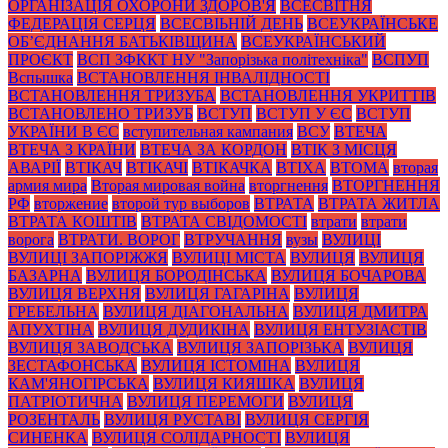
ОРГАНІЗАЦІЯ ОХОРОНИ ЗДОРОВ'Я
ВСЕСВІТНЯ
ФЕДЕРАЦІЯ СЕРЦЯ
ВСЕСВІЬНІЙ ДЕНЬ
ВСЕУКРАЇНСЬКЕ
ОБ’ЄДНАННЯ БАТЬКІВЩИНА
ВСЕУКРАЇНСЬКИЙ
ПРОЄКТ
ВСП ЗФККТ НУ "Запорізька політехніка"
ВСПУП
Вспышка
ВСТАНОВЛЕННЯ ІНВАЛІДНОСТІ
ВСТАНОВЛЕННЯ ТРИЗУБА
ВСТАНОВЛЕННЯ УКРИТТІВ
ВСТАНОВЛЕНО ТРИЗУБ
ВСТУП
ВСТУП У ЄС
ВСТУП
УКРАЇНИ В ЄС
вступительная кампания
ВСУ
ВТЕЧА
ВТЕЧА З КРАЇНИ
ВТЕЧА ЗА КОРДОН
ВТІК З МІСЦЯ
АВАРІЇ
ВТІКАЧ
ВТІКАЧІ
ВТІКАЧКА
ВТІХА
ВТОМА
вторая
армия мира
Вторая мировая война
вторгнення
ВТОРГНЕННЯ
РФ
вторжение
второй тур выборов
ВТРАТА
ВТРАТА ЖИТЛА
ВТРАТА КОШТІВ
ВТРАТА СВІДОМОСТІ
втрати
втрати
ворога
ВТРАТИ. ВОРОГ
ВТРУЧАННЯ
вузы
ВУЛИЦІ
ВУЛИЦІ ЗАПОРІЖЖЯ
ВУЛИЦІ МІСТА
ВУЛИЦЯ
ВУЛИЦЯ
БАЗАРНА
ВУЛИЦЯ БОРОДІНСЬКА
ВУЛИЦЯ БОЧАРОВА
ВУЛИЦЯ ВЕРХНЯ
ВУЛИЦЯ ГАГАРІНА
ВУЛИЦЯ
ГРЕБЕЛЬНА
ВУЛИЦЯ ДІАГОНАЛЬНА
ВУЛИЦЯ ДМИТРА
АПУХТІНА
ВУЛИЦЯ ДУДИКІНА
ВУЛИЦЯ ЕНТУЗІАСТІВ
ВУЛИЦЯ ЗАВОДСЬКА
ВУЛИЦЯ ЗАПОРІЗЬКА
ВУЛИЦЯ
ЗЕСТАФОНСЬКА
ВУЛИЦЯ ІСТОМІНА
ВУЛИЦЯ
КАМ'ЯНОГІРСЬКА
ВУЛИЦЯ КИЯШКА
ВУЛИЦЯ
ПАТРІОТИЧНА
ВУЛИЦЯ ПЕРЕМОГИ
ВУЛИЦЯ
РОЗЕНТАЛЬ
ВУЛИЦЯ РУСТАВІ
ВУЛИЦЯ СЕРГІЯ
СИНЕНКА
ВУЛИЦЯ СОЛІДАРНОСТІ
ВУЛИЦЯ