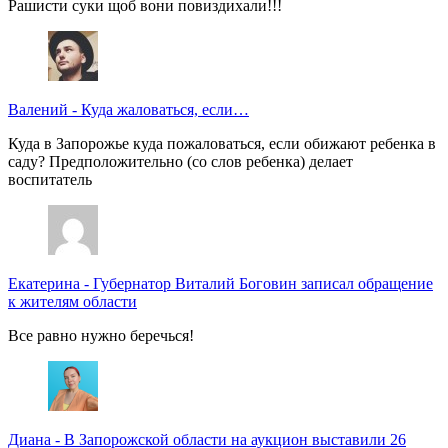
Рашисти суки щоб вони повиздихали!!!
Валений
-
Куда жаловаться, если…
Куда в Запорожье куда пожаловаться, если обижают ребенка в
саду? Предположительно (со слов ребенка) делает
воспитатель
Екатерина
-
Губернатор Виталий Боговин записал обращение
к жителям области
Все равно нужно беречься!
Диана
-
В Запорожской области на аукцион выставили 26