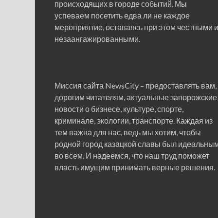
происходящих в городе событий. Мы
успеваем посетить едва ли не каждое
мероприятие, оставаясь при этом честными 
незаангажированными.
Миссия сайта NewsCity – предоставлять вам,
дорогим читателям, актуальные запорожские
новости о бизнесе, культуре, спорте,
криминале, экологии, транспорте. Каждая из
тем важна для нас, ведь мы хотим, чтобы
родной город казацкой славы был идеальны
во всем. И надеемся, что наш труд поможет
власть имущим принимать верные решения.