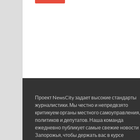
Проект NewsCity задает высокие стандарты
журналистики. Мы честно и непредвзято
критикуем органы местного самоуправления,
политиков и депутатов. Наша команда
ежедневно публикует самые свежие новости
Запорожья, чтобы держать вас в курсе