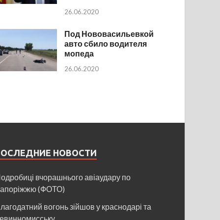
26.06.2020
Под Нововасильевкой
авто сбило водителя
мопеда
26.06.2020
ПОСЛЕДНИЕ НОВОСТИ
одробиці вчорашнього авіаудару по
апоріжжю (ФОТО)
лагодатний вогонь зійшов у краснодарі та
евинномисську