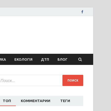
вости Запорожья
ожья, коррупция, политика, дтп, новости спорта
ИКА
ЕКОЛОГІЯ
ДТП
БЛОГ
ТОП
КОММЕНТАРИИ
ТЕГИ