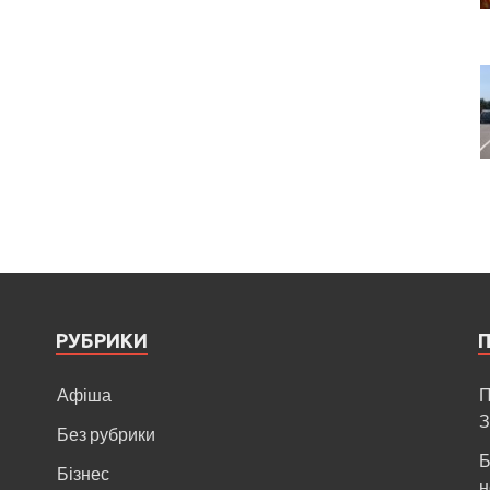
РУБРИКИ
Афіша
П
З
Без рубрики
Б
Бізнес
н