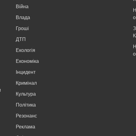
Війна
Н
и
Влада
о
Гроші
З
К
ДТП
Н
Екологія
о
Економіка
Інцидент
Кримінал
м
Культура
Політика
Резонанс
Реклама