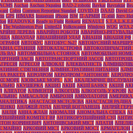
ACMS
Auchan
Auchan Україна
BAD-2 robotic
Baykar
Bayraktar
Bea
Award
Cobra
Common Reporting Standart
COVID-19
DAAD
David Gu
its
GPS
HIMARS
Instagram
iPhone
ISW
IT-АРМІЯ
IT-збій
Jerry He
don
READOVKA
Ready to Fight
Reikartz
RENAULT
S.T.A.L.K.E.
s
The Washington Post
United24
Volkswagen
Windows
WOG
WTA 2
АРІЙНІ ДЕРЕВА
АВАРІЙНІ РОБОТИ
АВАРІЙНО-РЯТУВАЛЬ
РОЩА
АВІАУДАР
АВІАЦІЙНИЙ УДАР
АВІАЦІЯ
АВІАЦІЯ РФ
ОГРАФІЯ
АВТОБУС
АВТОБУС №27
АВТОБУСНИЙ МАРШР
АВНА СТАНЦІЯ
АВТОКАТАСТРОФА
АВТОКОЛІНЧАСТИЙ 
ЛЬ ВАЗ
АВТОМОБІЛЬНА СТОЯНКА
АВТОМОБІЛЬНІ НОМЕ
ОРТНИЙ ЗАСІБ
АВТОТРАНСПОРТНИЙ ЗАСОБ
АВТОТРОЩ
АГРЕСІЯ
АГРЕСОР
АДВОКАТ
АДЕКВАТНІСТЬ
АДМІНБУДІВ
РАТИВНЕ СТЯГНЕННЯ
АДМІНІСТРАТИВНІ ПИТАННЯ
АДМІ
НА РАКЕТА
АЕРОДРОМ
АЕРОДРОМ "АНТОНОВ"
АЕРОДРОМ
КЕ МОРЕ
АЗОВСЬКЕ МОРЕ_
АЗС
АКАДЕМІЧНЕ ВЕСЛУВА
АЛЬНО
АКУШЕРКА
АКЦИЗ
АКЦІЇ
АКЦІЇ БАНКУ
АКЦІЯ
АК
Д
АЛІГАТОР
АЛІМЕНТИ
АЛКОГОЛЬ
АЛКОГОЛЬ У КРОВІ
А
АЛЬЯНС
АМБАСАДОР
АМБРОЗІЯ
АМБУЛАТОРІЯ
АМЕРИКА
АНАЛІТИКА
АНАСТАСІЯ МЄТЄЛЄВА
АНАСТАСІЯ РАДІНА
ЛЕНКО
АНДЖЕЙ ДУДА
АНДРІЙ БОГДАНЕЦЬ
АНДРІЙ ГЕРУ
К
АНЛІЯ
АННА ЖДАН
АНОМАЛІЯ
АНОМАЛЬНА СПЕКА
А
УПЦІЙНИЙ КОМІТЕТ ВР
АНТИКОРУПЦІЙНИЙ СУД
АНТИС
НТОН КОРИНЕВИЧ
АНТОНІВСЬКИЙ МІСТ
АПАТІЯ
АПЕЛЯ
Е МАЙНО
АРКОВИЙ МІСТ
АРКОВИЙ МОСТ
АРМАГЕДОН