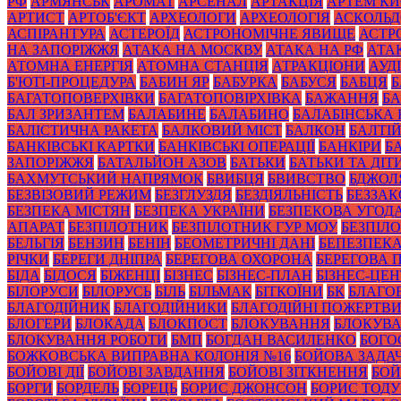
РФ
АРМЯНСЬК
АРОМАТ
АРСЕНАЛ
АРТАКЦІЯ
АРТЕМ К
АРТИСТ
АРТОБ'ЄКТ
АРХЕОЛОГИ
АРХЕОЛОГІЯ
АСКОЛЬД
АСПІРАНТУРА
АСТЕРОЇД
АСТРОНОМІЧНЕ ЯВИЩЕ
АСТР
НА ЗАПОРІЖЖЯ
АТАКА НА МОСКВУ
АТАКА НА РФ
АТА
АТОМНА ЕНЕРГІЯ
АТОМНА СТАНЦІЯ
АТРАКЦІОНИ
АУД
Б'ЮТІ-ПРОЦЕДУРА
БАБИН ЯР
БАБУРКА
БАБУСЯ
БАБЦЯ
БАГАТОПОВЕРХІВКИ
БАГАТОПОВІРХІВКА
БАЖАННЯ
БА
БАЛ ЗРИЗАНТЕМ
БАЛАБИНЕ
БАЛАБИНО
БАЛАБІНСЬКА
БАЛІСТИЧНА РАКЕТА
БАЛКОВИЙ МІСТ
БАЛКОН
БАЛТІ
БАНКІВСЬКІ КАРТКИ
БАНКІВСЬКІ ОПЕРАЦІЇ
БАНКІРИ
Б
ЗАПОРІЖЖЯ
БАТАЛЬЙОН АЗОВ
БАТЬКИ
БАТЬКИ ТА ДІТ
БАХМУТСЬКИЙ НАПРЯМОК
БВИБЦЯ
БВИВСТВО
БДЖОЛ
БЕЗВІЗОВИЙ РЕЖИМ
БЕЗГЛУЗДЯ
БЕЗДІЯЛЬНІСТЬ
БЕЗЗА
БЕЗПЕКА МІСТЯН
БЕЗПЕКА УКРАЇНИ
БЕЗПЕКОВА УГОД
АПАРАТ
БЕЗПІЛОТНИК
БЕЗПІЛОТНИК ГУР МОУ
БЕЗПІЛ
БЕЛЬГІЯ
БЕНЗИН
БЕНІН
БЕОМЕТРИЧНІ ДАНІ
БЕПЕЗПЕК
РІЧКИ
БЕРЕГИ ДНІПРА
БЕРЕГОВА ОХОРОНА
БЕРЕГОВА 
БІДА
БІДОСЯ
БІЖЕНЦІ
БІЗНЕС
БІЗНЕС-ПЛАН
БІЗНЕС-ЦЕН
БІЛОРУСИ
БІЛОРУСЬ
БІЛЬ
БІЛЬМАК
БІТКОЇНИ
БК
БЛАГО
БЛАГОДІЙНИК
БЛАГОДІЙНИКИ
БЛАГОДІЙНІ ПОЖЕРТВ
БЛОГЕРИ
БЛОКАДА
БЛОКПОСТ
БЛОКУВАННЯ
БЛОКУВА
БЛОКУВАННЯ РОБОТИ
БМП
БОГДАН ВАСИЛЕНКО
БОГО
БОЖКОВСЬКА ВИПРАВНА КОЛОНІЯ №16
БОЙОВА ЗАДА
БОЙОВІ ДІЇ
БОЙОВІ ЗАВДАННЯ
БОЙОВІ ЗІТКНЕННЯ
БОЙ
БОРГИ
БОРДЕЛЬ
БОРЕЦЬ
БОРИС ДЖОНСОН
БОРИС ТОД