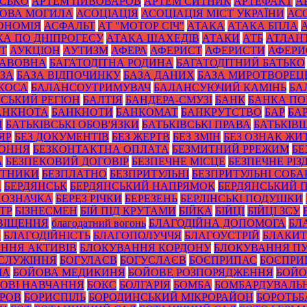
ИСЬКО
АРТЕМ ПИВОВАРОВ
АРТЕМ СИТНИК
АРТЕФАКТ
А
ОВА МОГИЛА
АСОЦІАЦІЯ
АСОЦІАЦІЯ МІСТ УКРАЇНИ
АС
ОНОМІЯ
АСФАЛЬТ
АТ "МОТОР СІЧ"
АТАКА
АТАКА БПЛА
КА ПО ДНІПРОГЕСУ
АТАКА ШАХЕДІВ
АТАКИ
АТБ
АТЛАН
ІТ
АУКЦІОН
АУТИЗМ
АФЕРА
АФЕРИСТ
АФЕРИСТИ
АФЕРИ
БАВОВНА
БАГАТОДІТНА РОДИНА
БАГАТОДІТНИЙ БАТЬКО
ЗА
БАЗА ВІДПОЧИНКУ
БАЗА ДАНИХ
БАЗА МИРОТВОРЕЦ
 КОСА
БАЛАНСОУТРИМУВАЧ
БАЛАНСУЮЧИЙ КАМІНЬ
БА
ЙСЬКИЙ РЕГІОН
БАЛТІЯ
БАНДЕРА-СМУЗІ
БАНК
БАНКА П
АНКНОТА
БАНКНОТИ
БАНКОМАТ
БАНКРУТСТВО
БАР
БА
И
БАТЬКІВСЬКІ ОБОВ'ЯЗКИ
БАТЬКІВСЬКІ ПРАВА
БАТЬКІВ
ЯР
БЕЗ ДОКУМЕНТІВ
БЕЗ ЖЕРТВ
БЕЗ ЗМІН
БЕЗ ОЗНАК ЖИ
КОННЯ
БЕЗКОНТАКТНА ОПЛАТА
БЕЗМИТНИЙ РРЕЖИМ
БЕ
А
БЕЗПЕКОВИЙ ДОГОВІР
БЕЗПЕЧНЕ МІСЦЕ
БЕЗПЕЧНЕ РІЗ
ОТНИКИ
БЕЗПЛАТНО
БЕЗПРИТУЛЬНІ
БЕЗПРИТУЛЬНІ СОБА
А
БЕРДЯНСЬК
БЕРДЯНСЬКИЙ НАПРЯМОК
БЕРДЯНСЬКИЙ 
ПОЗНАЧКА
БЕРЕЗ РІЧКИ
БЕРЕЗЕНЬ
БЕРЛІНСЬКІ ПОДУШКИ
ТР
БІЗНЕСМЕН
БІЙ ПІД КРУТАМИ
БІЙКА
БІЙЦІ
БІЙЦІ ЗСУ
ВІЩЕННЯ
благодатний вогонь
БЛАГОДІЙНА ДОПОМОГА
БЛ
И
БЛАГОДІЙНІСТЬ
БЛАГОПОЛУЧЧЯ
БЛАГОУСТРІЙ
БЛАКИТ
ННЯ АКТИВІВ
БЛОКУВАННЯ КОРДОНУ
БЛОКУВАННЯ ПУ
СЛУЖІННЯ
БОГУЛАЄВ
БОГУСЛАЄВ
БОЄПРИПАС
БОЄПРИ
ЧА
БОЙОВА МЕДИКИНЯ
БОЙОВЕ РОЗПОРЯДЖЕННЯ
БОЙО
ОВІ НАВЧАННЯ
БОКС
БОЛГАРІЯ
БОМБА
БОМБАРДУВАЛЬ
УРОВ
БОРИСПІЛЬ
БОРОДИНСЬКИЙ МІКРОРАЙОН
БОРОТЬБ