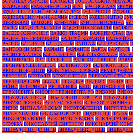
БОРОТЬБА УКРАЇНИ
БОРОЬББА
БОСТОНСЬКИЙ МАРАФ
БРАКОНЬЄР
БРАКОНЬЄРСТВО
БРАТ
БРАТИСЛАВА
БРЕХН
БУДАПЕШТСЬКИЙ МЕМОРАНДУМ
БУДЕ ВЕСНА
БУДИНК
БУДІВЕЛЬНИЙ МАЙДАНЧИК
БУДІВЛЯ
БУДІВНИЦТВО
БУК
ШЕВЧЕНКО
БУМБОКС
БУМЕРАНГ
БУНТ ПРИГОЖИНА
БУ
МІСТА
БЮДЖЕТ УКРАЇНИ
БЮДЖЕТНА КОМІСІЯ
БЮДЖЕТ
ВАЖКЕ ОЗБРОЄННЯ
ВАЖКИ ТРАВМИ
ВАЖКИЙ СТАН
ВА
ВАЛЕНТИН РЕЗНІЧЕНКО
ВАЛЕРІЙ БАРАНОВ
ВАЛЕРІЙ 
ВАЛІЗА
ВАНДАЛИ
ВАНДАЛІЗМ
ВАНТАЖ
ВАНТАЖІВКА
ВАНТОВИЙ МІСТ
ВАРІАНТ
ВАРІАНТИ
ВАРТА
ВАРТІСТЬ
ВАСИЛЬ МАЛЮК
ВАСИЛЬ СТУС
ВАСИЛЬ ФУРМАН
ВАС
ВВІЧЛИВІСТЬ
ВВС
ВДАЧНІСТЬ
ВДОСКОНАЛЕННЯ
ВДЯЧН
ВЕЛИКЕ БУДІВНИЦТВО
ВЕЛИКИЙ ЛУГ
ВЕЛИКИЙ ПІСТ
В
ВЕЛОСИПЕДИСТИ
ВЕЛЬТУМ-ЗАПОРІЖЖЯ
ВЕМІР ДАВИ
ВЕРЕСЕНЬ
ВЕРТОЛІТ
ВЕРХНЯ ТЕРСА
ВЕРХОВЕНСТВО З
ВЕРШИНА ГОРИ
ВЕСЕЛЕ
ВЕСЕЛКА
ВЕСІЛЛЯ
ВЕСНА
ВЕ
ВІЙНИ
ВЕТЕРИНАР
ВЕТКЛІНІКА
ВЕТО
ВЕТПАСПОРТ
ВЕ
ПРЕЗИДЕНТА
ВИБОРИ ПРЕЗИДЕНТА РФ
ВИБОРЦІ
ВИБОР
ВИБУХОВА ХВИЛЯ
ВИБУХОВИЙ ПРИСТРІЙ
ВИБУХОВІ 
ВИБУХОТЕХНІКИ
ВИБУХОТЕХНІКІ
ВИБУХОТЕХНІЧНА 
ВИВОЗ
ВИГНАЛА З ДОМУ
ВИГОТОВЛЕННЯ
ВИГУЛ ТВА
ВИДОБУВАННЯ
ВИДОБУТОК ГАЗУ
ВИДОВИЩЕ
ВИДРА
В
ВИКИНУВ З ВІКНА
ВИКИНУЛИ З ВІКНА
ВИКЛАДАЧ ІНФ
СЛУЖБА
ВИКОНАВЧИЙ ДИРЕКТОР
ВИКОНАВЧИЙ КОМІ
ВИКРАДЕННЯ ДИТИНИ
ВИКРАДЕННЯ ДІТЕЙ
ВИКРАДЕН