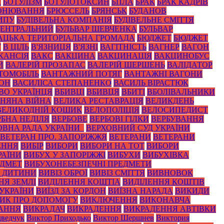
А
БОТУЛІЗМ
БОТУЛОТОКСИН
БПЛА
БРАК
БРАК КАДРІВ
ОНЮВАННЯ
БРЮССЕЛЬ
БРЯНСЬК
БУДАНОВ
ИПУ
БУДІВЕЛЬНА КОМПАНІЯ
БУДІВЕЛЬНЕ СМІТТЯ
ЦЕНТРАЛЬНИЙ
БУЛЬВАР ШЕВЧЕНКА
БУЛЬВАР
АЦЬКА ТЕРИТОРІАЛЬНА ГРОМАДА
БЮДЖЕТ
БЮДЖЕТ
Т
В ЦІЛЬ
В'ЯЗНИЦЯ
В'ЯЗНІ
ВАГІТНІСТЬ
ВАГНЕР
ВАГОН
КАНСІЯ
ВАКС
ВАКЦИНА
ВАКЦИНАЦІЯ
ВАКЦИНОБУС
Й
ВАЛЕРІЙ ПРОЗАПАС
ВАЛЕРІЙ ШЕРШЕНЬ
ВАЛІДАТОР
ТОМОБІЛЬ
ВАНТАЖНИЙ ПОТЯГ
ВАНТАЖНІ ВАГОНИ
ЙОН
ВАСИЛІСА СТЕПАНЕНКО
ВАСИЛЬ ВІРАСТЮК
ВО УКРАЇНЦЯ
ВБИВЦІ
ВБИВЦЯ
ВБИТІ
ВБОЛІВАЛЬНИКИ
ЗНЯНА ВІЙНА
ВЕЛИКА РЕСТАВРАЦІЯ
ВЕЛИКДЕНЬ
ВЕЛИКОДНІЙ КОШИК
ВЕЛОПОЛІЦІЯ
ВЕЛОСИПЕДИСТ
РБНА НЕДІЛЯ
ВЕРБОВЕ
ВЕРБОВІ ГІЛКИ
ВЕРБУВАННЯ
ОВНА РАДА УКРАЇНИ_
ВЕРХОВНИЙ СУД УКРАЇНИ
ВЕТЕРАН ПРО. ЗАПОРІЖЖЯ
ВЕТЕРАНИ
ВЕТЕРАНИ
ЕННЯ
ВИБІР
ВИБОРИ
ВИБОРИ НА ТОТ
ВИБОРИ
РАЇНИ
ВИБУХ У ЗАПОРІЖЖІ
ВИБУХИ
ВИБУХІВКА
ЕДМЕТ
ВИБУХОНЕБЕЗПЕЧНІ ПРЕДМЕТИ
З ДИТИНИ
ВИВІЗ ОБРОЇ
ВИВІЗ СМІТТЯ
ВИВНОВОК
НЯ ЗЕМЛІ
ВИДІЛЕННЯ КОШТІА
ВИДІЛЕННЯ КОШТІВ
 УКРАЇНИ
ВИЇЗД ЗА КОРДОН
ВИЇЗНА НАРАДА
ВИКИДИ
ИК ПРО ДОПОМОГУ
ВИКЛЮЧЕННЯ
ВИКОНАВЧА
АННЯ
ВИКРАДАЧ
ВИКРАДЕННЯ
ВИКРАДЕННЯ АВТІВКИ
ведчук
Виктор Приходько
Виктор Шершнев
Виктория