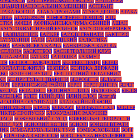
РТЕФАКТИ
АРТИЛЕРІЙСЬКИЙ ОБСТРІЛ
АРТИЛЕРІЯ
ОЦІАЦІЯ НАЦІОНАЛЬНИХ МЕНШИН
АСПІРАНТ
АТАКА ВОРОГА
АТАКА ДРОНАМИ
АТАКА ДРОНІВ
АТАКА
ТИКА
АТМОСФЕРА
АТМОСФЕРНЕ ПОВІТРЯ
АТО
СТКА
АФІША
АФРИКАНСЬКА ЧУМА СВИНЕЙ
АШАН
БАГАТОКВАРТИРНИЙ БУДИНОК
БАГАТОПОВЕРХІВКА
Ь
БАЗПІЛОТНИК
БАЙКЕР
БАЙОВІ ГРАНАТИ
БАКТЕРІЯ
ЛАТУВАННЯ
БАЛИ
БАЛИЦЬКИЙ
БАЛІСТИКА
ОВНА
БАНКІВСЬКА КАРТА
БАНКІВСЬКА КАРТКА
РСЕЛОНА
БАСКЕТБОЛ
БАСКЕТБОЛЬНИЙ КЛУБ
ЩИНА-МАТИ
БАТЬКО
БАТЮШКА
БАХМУТ
ТТЯ
БЕЗ ПОСТРАЖДАЛИХ
БЕЗ РЕЄСТРАЦІЇ
БЕЗВІЗ
ЗОПЛАТНЕ ЖИТЛО
БЕЗПЕКА
БЕЗПЕКА ДЕРЖАВИ
ДВО
БЕЗПЕЧНІ ВУЛИЦІ
БЕЗПІЛОТНИЙ ЛЕТАЛЬНИЙ
КИ
БЕЗПРИТУЛЬНІ ТВАРИНИ
БЕЗРОБІТТЯ
БЕЛЬБЕК
ПОРТ
БЕРДЯНСЬКИЙ РАЙОН
БЕРЕГ
БЕРЕГ ДНІПРА
БЕРЕГ
БЕСІДА
БЕТА-ТЕСТ
БЕТОННА ПЛИТА
БІБЛІОТЕКА
БІБЛІЯ
БІЛЕНЬКЕ
БІЛЕТ
БІЛИЙ ДІМ
БІЛИЙ СЛОН
Білогір'я
АГОДІЙНА ОРГАНІЗАЦІЯ
БЛАГОДІЙНИЙ ФОНД
НИЙ МІСЯЦЬ
БЛАНК
БЛЕКАУТ
БЛИЗЬКИЙ СХІД
БЛОГЕР
НКТІВ ПРОПУСКУ
БЛОКУВАННЯ РАХУНКІВ
ПАСИ
БОЖЕВІЛЬНИЙ СУСІД
БОЖЕВІЛЬНІ ТЕРОРИСТИ
ВИЙ ДУХ
БОЙОВИЙ КОТИК
БОЙОВІ
БОЙОВІ ВТРАТИ
НИК
БОМБАРДУВАЛЬНИК ТУ-95
БОМБОСХОВИЩЕ
БОРГ
А
БОРОТЬБА З ВОРОГОМ
БОРОТЬБА ЗА НЕЗАЛЕЖНІСТЬ