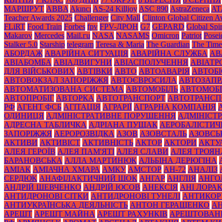
МАРШРУТ
ABBA
Akıncı
AS-24 Killjoy
ASC 890
AstraZeneca
AT
Teacher Awards 2025
Challenger
City Mall
Clinton Global Citizen 
FLiRT
Food Train
Forbes
fpv
FPV-ДРОН
G7
GEPARD
Global Spir
Makarov
Mercedes
Mаil.гu
NASA
NASAMS
Omicron
Patriot
Posei
Stalker 5.0
Starship
telegram
Teresa & Maria
The Guardian
The Time
АБОРДАЖ
АВАРІЙНА СИТУАЦІЯ
АВАРІЙНА СЛУЖБА
АВ
АВІАБОМБА
АВІАДВИГУНИ
АВІАСПОЛУЧЕННЯ
АВІАТ
ДЛЯ ВІЙСЬКОВИХ
АВТІВКИ
АВТО
АВТОАВАРІЯ
АВТОБІ
АВТОВОКЗАЛ ЗАПОРІЖЖЯ
АВТОЄВРОСИЛА
АВТОЗАПР
АВТОМАТИЗОВАНА СИСТЕМА
АВТОМОБІЛЬ
АВТОМОБІ
АВТОПРОБІГ
АВТОРКА
АВТОТРАНСПОРТ
АВТОТРАНСП
РФ
АГЕНТ ФСБ
АГІТАЦІЯ
АГРАРІЇ
АГРАРНА КОМПАНІЯ
ОДИНИЦЯ
АДМІНІСТРАТИВНЕ ПОРУШЕННЯ
АДМІНІСТ
АДРЕСНА ТАБЛИЧКА
АДРІАНА ПУЩАК
АЕРОБАЛІСТИЧ
ЗАПОРІЖЖЯ
АЕРОРОЗВІДКА
АЗОВ
АЗОВСТАЛЬ
АЗОВСЬ
АКТИВИ
АКТИВІСТ
АКТИВНІСТЬ
АКТОР
АКТОРИ
АКТУ
АЛЕЯ ГЕРОЇВ
АЛЕЯ ПАМ'ЯТІ
АЛЕЯ СЛАВИ
АЛЕЯ ТРОЯН
БАРАНОВСЬКА
АЛЛА МАРТИНЮК
АЛЬБІНА ДЕРЮГІНА
АМІАК
АМІАЧНА ХМАРА
АМКУ
АМСТОР
АН-72
АНАЛІЗ
СЕРДЮК
АНАФІЛАКТИЧНИЙ ШОК
АНГАР
АНГЛІЯ
АНГО
АНДРІЙ ШЕВЧЕНКО
АНДРІЙ ЮСОВ
АНЕКСІЯ
АНІ ЛОРА
АНТИДРОНОВІ СІТКИ
АНТИДРОНОВІ ТУНЕЛІ
АНТИКОР
АНТИУКРАЇНСЬКА ДЕЯЛЬНІСТЬ
АНТОН ГЕРАЩЕНКО
А
АРЕШТ
АРЕШТ МАЙНА
АРЕШТ РАХУНКІВ
АРЕШТОВАН