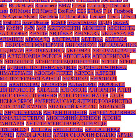
tles
Black Нawk
Bloomberg
BMW
Caesar
Cambridge Dedicated
etta
DJI Mavic
DJI Mavic 3
EcoFlow
EES
ETIAS
F-16
Facebook
il & Alyona Alyona
Kızılelma
La Repubblica
Leopard
Lexus
Lifecell
R
Saab 340
Save Ukraine
SCALP
Skoda Octavia
SkyUp
SpaceX
50
YASNO
А-50
А-95
АБІТУРІЄНТИ
АБОНЕНТ
АБОНЕНТИ
НА СЛУЖБА
АВАРІЯ
АВДІЇВКА
АВІАБАЗА
АВІАБАЗА РФ
АВІАШОУ
АВОКАДО
АВСТРАЛІЯ
АВТІВКА
АВТІВКА
УТ
АВТОБУСНІ МАРШРУТИ
АВТОВИКУП
АВТОВЛАСНИК
ПІДІЙМАЧ
АВТОКРАДІЙКА
АВТОМАТ
АВТОМАТИЗАЦІЯ
РИ
АВТОНОМНА РОБОТА
АВТОПАРК
АВТОПРИГОДА
А
АВТОШЛЯХ
АГЕНСТВО ВІДНОВЛЕННЯ
АГЕНТ
АГЕНТ
ЛЯ
АДМІНІСТРАТИВНА БУДІВЛЯ
АДМІНІСТРАТИВНА
НМАТЕРІАЛИ
АДОЛЬФ ГІТЛЕР
АДРЕСА
АДРЕСИ
 СТРАТЕГІЧНОЇ АВІАЦІЇ
АЕРОПОРТ
АЕРОПОРТ
ННЯ
АКАПУЛЬКО
АКВАРІУМ
АКВАТОРІЯ
АКРОБАТИ
ЦІЯ ПРОТЕСТУ
АЛБАНІЯ
АЛГОКОЛЬ
АЛГОРИТМ
АЛЕЯ
ЛКОГОЛЬНЕ СП'ЯНІННЯ
АЛКОГОЛЬНІ НАПОЇ
АЛЛА
НСЬКА ЗБРОЯ
АМЕРИКАНСЬКЕ ЯДЕРНЕ ТОВАРИСТВО
АНАТОЛІЙ КУРТЄВ
АНАТОЛІЙ КУРТЄВ_
АНАТОЛІЙ
С
АНДРІЙ ЄРМАК
АНДРІЙ ПИШНИЙ
АНДРІЙ ХЛИВНЮК
НОМАЛЬНЕ ТЕПЛО
АНОНІМНИЙ ДЗВІНОК
АНОНС
АНІТАРІЯ
АНТИТЕРОРИСТИЧНА ОПЕРАЦІЯ
ЦІЙНИЙ СУД
АПТЕКА
АРГЕНТИНА
АРЕНА ЦИРКУ
АРМІЯ
АРМІЯ ДРОНІВ
АРМІЯ ОБОРОНИ ІЗРАЇЛЮ
АРМІЯ