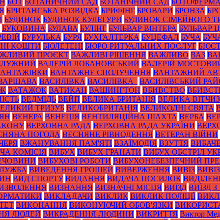
ОН
БОТ
БОТАНИЧНИЙ САД
БОТАНІЧНИЙ САД
БОТОФЕРМ
Я
БРИТАНСЬКА РОЗВІДКА
БРИФІНГ
БРОВАРИ
БРОНЗА
БР
И
БУДИНОК
БУДИНОК КУЛЬТУРИ
БУДИНОК СІМЕЙНОГО Т
БУКОВИНА
БУЛАВА
БУЛІНГ
БУЛЬВАР ВІНТЕРА
БУЛЬВАР 
РЕВІЙ
БУРУЛЬКА
БУРЯ
БУХГАЛТЕРКА
БУЦЕФАЛ
БУЧА
БУЧ
НІ КОШТИ
БЮЛЕТЕНІ
БЮРО РИТУАЛЬНИХ ПОСЛУГ
БЮС
ЖЛИВИЙ ПРОЄКТ
ВАЖЛИВІ РІШЕННЯ
ВАЖЛИВО
ВАЗ
ВА
ЗАЛУЖНИЙ
ВАЛЕРІЙ ЛОБАНОВСЬКИЙ
ВАЛЕРІЙ МОСТОВИ
ВАНТАЖІВКИ
ВАНТАЖНЕ СПОЛУЧЕННЯ
ВАНТАЖНИЙ АВ
ВАРШАВА
ВАСИЛІВКА
ВАСИЛІВКА_
ВАСИЛІВСЬКИЙ РА
ЮК
ВАТАЖОК
ВАТИКАН
ВАШИНГТОН
ВБИВСТВО
ВБИВСТ
ІСТЬ
ВЕДМІДЬ
ВЕЙП
ВЕЛИКА БРИТАНІЯ
ВЕЛИКА ВІТЧИ
ЕЛИКИЙ ТРИЗУБ
ВЕЛИКОБРИТАНІЯ
ВЕЛИКОДНІ СВЯТА
ТЯН
ВЕНЕРА
ВЕНЕЦІЯ
ВЕНТИЛЯЦІЙНА ШАХТА
ВЕРБА
ВЕ
АКОНУ
ВЕРХОВНА РАДА
ВЕРХОВНА РАДА УКРАЇНИ
ВЕРХ
СНЯНА ПОГОДА
ВЕСНЯНЕ РІВНОДЕННЯ
ВЕТЕРАН ВІЙНИ
ЧЕРЯ
ВЖАНУВАННЯ ПАМ'ЯТІ
ВЗАЇМОДІЯ
ВЗУТТЯ
ВИБАЧ
ЧА КОМІСІЯ
ВИБУХ
ВИБУХ ГРАНАТИ
ВИБУХ ОБСТРІЛ УК
РЕЧОВИНИ
ВИБУХОВІ РОБОТИ
ВИБУХОНЕБЕЗПЕЧНИЙ ПР
СЛУЖБА
ВИВЕДЕННЯ ГРОШЕЙ
ВИВЕРЖЕННЯ
ВИВІЗ
ВИВІ
РИН
ВИД СПОРТУ
ВИДАННЯ
ВИДАЧА ПОСИЛОК
ВИДІЛЕН
ИЗВОЛЕННЯ
ВИЗНАННЯ
ВИЗНАЧНІ МІСЦЯ
ВИЇЗД
ВИЇЗД З
ОРМАТИКИ
ВИКЛАДАЧИ
ВИКЛИК
ВИКЛИК ПОЛІЦІЇ
ВИКЛ
ТЕТ
ВИКОНАННЯ
ВИКОНУЮЧИЙ ОБОВ'ЯЗКИ
ВИКОРИСТ
НЯ ЛЮДЕЙ
ВИКРАДЕННЯ ЛЮДИНИ
ВИКРИТТЯ
Виктор Мед