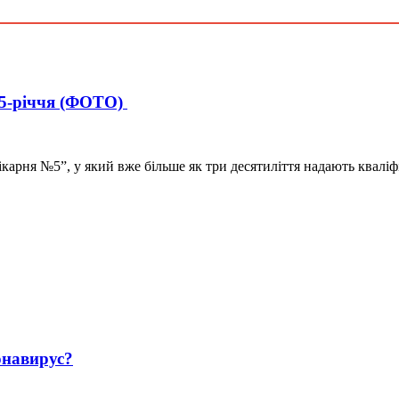
 35-річчя (ФОТО)
лікарня №5”, у який вже більше як три десятиліття надають квал
навирус?