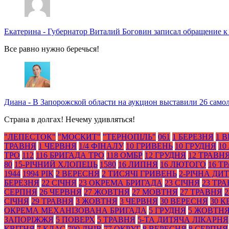
Екатерина
-
Губернатор Виталий Боговин записал обращение к
Все равно нужно беречься!
Диана
-
В Запорожской области на аукцион выставили 26 само
Страна в долгах! Нечему удивляться!
"ЛЕПЕСТОК"
"МОСКИТ"
"ТЕРНОПІЛЬ"
061
1 БЕРЕЗНЯ
1 
ТРАВНЯ
1 ЧЕРВНЯ
1/4 ФІНАЛУ
10 ГРИВЕНЬ
10 ГРУДНЯ
10
ТРО
112
116 БРИГАДА ТРО
118 ОМБР
12 ГРУДНЯ
12 ТРАВН
80
15-РІЧНИЙ ХЛОПЕЦЬ
1580
16 ЛИПНЯ
16 ЛЮТОГО
16 Т
1944
1994 РІК
2 ВЕРЕСНЯ
2 ТИСЯЧІ ГРИВЕНЬ
2-РІЧНА ДИ
БЕРЕЗНЯ
22 СІЧНЯ
23 ОКРЕМА БРИГАДА
23 СІЧНЯ
23 ТР
СЕРПНЯ
26 ЧЕРВНЯ
27 ЖОВТНЯ
27 МОВТНЯ
27 ТРАВНЯ
2
СІЧНЯ
29 ТРАВНЯ
3 ЖОВТНЯ
3 ЧЕРВНЯ
30 ВЕРЕСНЯ
30 К
ОКРЕМА МЕХАНІЗОВАНА БРИГАДА
5 ГРУДНЯ
5 ЖОВТН
ЗАПОРІЖЖЯ
5 ПОВЕРХ
5 ТРАВНЯ
5-ТА ДИТЯЧА ЛІКАРНЯ
КВІТНЯ
7 КЛАС
700 ДНІВ
77 ОКРУГ
8 ВЕРЕСНЯ
8 СЕРПНЯ