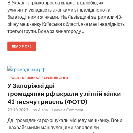
В Україні стрімко зросла кількість шлюбів, які
ухилянти укладають з жінками з інвалідністю та
багатодітними жінками. На Львівщині затримали 43-
річну мешканку Київської області, яка має інвалідність
третьої групи. Вона за винагороду …
READ MORE
ГРОШІ
/
КРИМІНАЛ
/
СУСПІЛЬСТВО
У Запоріжжі дві
громадянки рф вкрали у літній жінки
41 тисячу гривень (ФОТО)
23.10.2023
-
by
Alena
-
Leave a Comment
Дві громадянки рф ошукали місцеву мешканку. Вони
шахрайськими маніпуляціями заволоділи