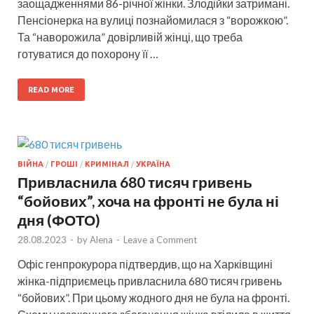
заощадженнями 86-річної жінки. Злодійки затримані.
Пенсіонерка на вулиці познайомилася з “ворожкою”.
Та “наворожила” довірливій жінці, що треба
готуватися до похорону її …
READ MORE
ВІЙНА
/
ГРОШІ
/
КРИМІНАЛ
/
УКРАЇНА
Привласнила 680 тисяч гривень
“бойових”, хоча на фронті не була ні
дня (ФОТО)
28.08.2023
-
by
Alena
-
Leave a Comment
Офіс генпрокурора підтвердив, що на Харківщині
жінка-підприємець привласнила 680 тисяч гривень
“бойових”. При цьому жодного дня не була на фронті.