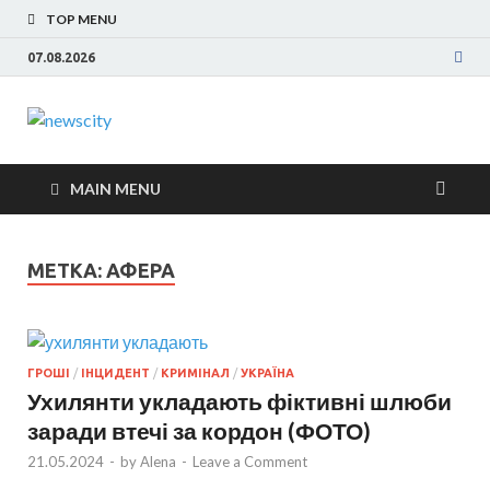
TOP MENU
07.08.2026
NewsCity —
Новости Запорожья и Запорожской области
сегодня. События Запорожья, коррупция,
свежие новости
политика, дтп, новости спорта
MAIN MENU
Запорожья
МЕТКА: АФЕРА
сегодня
ГРОШІ
/
ІНЦИДЕНТ
/
КРИМІНАЛ
/
УКРАЇНА
Ухилянти укладають фіктивні шлюби
заради втечі за кордон (ФОТО)
21.05.2024
-
by
Alena
-
Leave a Comment