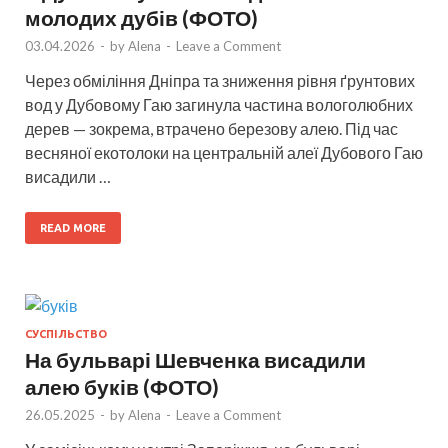
молодих дубів (ФОТО)
03.04.2026
-
by
Alena
-
Leave a Comment
Через обміління Дніпра та зниження рівня ґрунтових
вод у Дубовому Гаю загинула частина вологолюбних
дерев — зокрема, втрачено березову алею. Під час
весняної екотолоки на центральній алеї Дубового Гаю
висадили …
READ MORE
СУСПІЛЬСТВО
На бульварі Шевченка висадили
алею буків (ФОТО)
26.05.2025
-
by
Alena
-
Leave a Comment