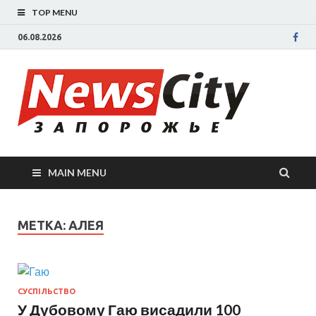
TOP MENU
06.08.2026
New
Новости
Запорожья
све
Запорожск
области
сегодня.
нов
События
MAIN MENU
Запорожья
Зап
коррупция,
политика,
сег
МЕТКА: АЛЕЯ
дтп, новос
спорта
СУСПІЛЬСТВО
У Дубовому Гаю висадили 100