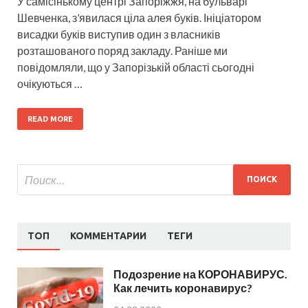
У самісінькому центрі Запоріжжя, на бульварі
Шевченка, з’явилася ціла алея буків. Ініціатором
висадки буків виступив один з власників
розташованого поряд закладу. Раніше ми
повідомляли, що у Запорізькій області сьогодні
очікуються …
READ MORE
ТОП
КОММЕНТАРИИ
ТЕГИ
Подозрение на КОРОНАВИРУС.
Как лечить коронавирус?