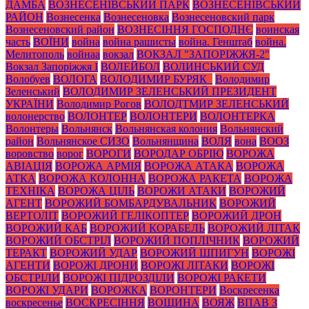
ДАМБА
ВОЗНЕСЕНІВСЬКИЙ ПАРК
ВОЗНЕСЕНІВСЬКИЙ
РАЙОН
Вознесенка
Вознесеновка
Вознесеновский парк
Вознесеновский район
ВОЗНЕСІННЯ ГОСПОДНЄ
воинская
часть
ВОЇНИ
война
война рашисты
война. Генштаб
война.
Мелитополь
войнаа
вокзал
ВОКЗАЛ "ЗАПОРІЖЖЯ-2"
Вокзал Запоріжжя І
ВОЛЕЙБОЛ
ВОЛИНСЬКИЙ СУД
Волобуев
ВОЛОГА
ВОЛОДИМИР БУРЯК_
Володимир
Зеленський
ВОЛОДИМИР ЗЕЛЕНСЬКИЙ ПРЕЗИДЕНТ
УКРАЇНИ
Володимир Рогов
ВОЛОДТМИР ЗЕЛЕНСЬКИЙ
волонерство
ВОЛОНТЕР
ВОЛОНТЕРИ
ВОЛОНТЕРКА
Волонтеры
Вольнянск
Вольнянская колония
Вольнянский
район
Вольнянское СИЗО
Вольнянщина
ВОЛЯ
вона
ВООЗ
воровство
ворог
ВОРОГИ
ВОРОДАР ОБРІЮ
ВОРОЖА
АВІАЦІЯ
ВОРОЖА АРМІЯ
ВОРОЖА АТАКА
ВОРОЖА
АТКА
ВОРОЖА КОЛОННА
ВОРОЖА РАКЕТА
ВОРОЖА
ТЕХНІКА
ВОРОЖА ЦІЛЬ
ВОРОЖИ АТАКИ
ВОРОЖИЙ
АГЕНТ
ВОРОЖИЙ БОМБАРДУВАЛЬНИК
ВОРОЖИЙ
ВЕРТОЛІТ
ВОРОЖИЙ ГЕЛІКОПТЕР
ВОРОЖИЙ ДРОН
ВОРОЖИЙ КАБ
ВОРОЖИЙ КОРАБЕЛЬ
ВОРОЖИЙ ЛІТАК
ВОРОЖИЙ ОБСТРІЛ
ВОРОЖИЙ ПОПЛІЧНИК
ВОРОЖИЙ
ТЕРАКТ
ВОРОЖИЙ УДАР
ВОРОЖИЙ ШПИГУН
ВОРОЖІ
АГЕНТИ
ВОРОЖІ ДРОНИ
ВОРОЖІ ЛІТАКИ
ВОРОЖІ
ОБСТРІЛИ
ВОРОЖІ ПІДРОЗДІЛИ
ВОРОЖІ РАКЕТИ
ВОРОЖІ УДАРИ
ВОРОЖКА
ВОРОНТЕРИ
Воскресенка
воскресенье
ВОСКРЕСІННЯ
ВОЩИНА
ВОЯЖ
ВПАВ З