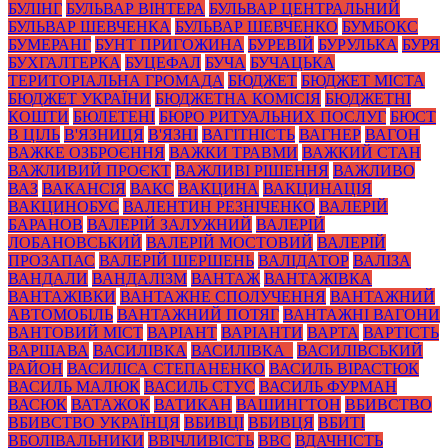
БУЛІНГ
БУЛЬВАР ВІНТЕРА
БУЛЬВАР ЦЕНТРАЛЬНИЙ
БУЛЬВАР ШЕВЧЕНКА
БУЛЬВАР ШЕВЧЕНКО
БУМБОКС
БУМЕРАНГ
БУНТ ПРИГОЖИНА
БУРЕВІЙ
БУРУЛЬКА
БУРЯ
БУХГАЛТЕРКА
БУЦЕФАЛ
БУЧА
БУЧАЦЬКА
ТЕРИТОРІАЛЬНА ГРОМАДА
БЮДЖЕТ
БЮДЖЕТ МІСТА
БЮДЖЕТ УКРАЇНИ
БЮДЖЕТНА КОМІСІЯ
БЮДЖЕТНІ
КОШТИ
БЮЛЕТЕНІ
БЮРО РИТУАЛЬНИХ ПОСЛУГ
БЮСТ
В ЦІЛЬ
В'ЯЗНИЦЯ
В'ЯЗНІ
ВАГІТНІСТЬ
ВАГНЕР
ВАГОН
ВАЖКЕ ОЗБРОЄННЯ
ВАЖКИ ТРАВМИ
ВАЖКИЙ СТАН
ВАЖЛИВИЙ ПРОЄКТ
ВАЖЛИВІ РІШЕННЯ
ВАЖЛИВО
ВАЗ
ВАКАНСІЯ
ВАКС
ВАКЦИНА
ВАКЦИНАЦІЯ
ВАКЦИНОБУС
ВАЛЕНТИН РЕЗНІЧЕНКО
ВАЛЕРІЙ
БАРАНОВ
ВАЛЕРІЙ ЗАЛУЖНИЙ
ВАЛЕРІЙ
ЛОБАНОВСЬКИЙ
ВАЛЕРІЙ МОСТОВИЙ
ВАЛЕРІЙ
ПРОЗАПАС
ВАЛЕРІЙ ШЕРШЕНЬ
ВАЛІДАТОР
ВАЛІЗА
ВАНДАЛИ
ВАНДАЛІЗМ
ВАНТАЖ
ВАНТАЖІВКА
ВАНТАЖІВКИ
ВАНТАЖНЕ СПОЛУЧЕННЯ
ВАНТАЖНИЙ
АВТОМОБІЛЬ
ВАНТАЖНИЙ ПОТЯГ
ВАНТАЖНІ ВАГОНИ
ВАНТОВИЙ МІСТ
ВАРІАНТ
ВАРІАНТИ
ВАРТА
ВАРТІСТЬ
ВАРШАВА
ВАСИЛІВКА
ВАСИЛІВКА_
ВАСИЛІВСЬКИЙ
РАЙОН
ВАСИЛІСА СТЕПАНЕНКО
ВАСИЛЬ ВІРАСТЮК
ВАСИЛЬ МАЛЮК
ВАСИЛЬ СТУС
ВАСИЛЬ ФУРМАН
ВАСЮК
ВАТАЖОК
ВАТИКАН
ВАШИНГТОН
ВБИВСТВО
ВБИВСТВО УКРАЇНЦЯ
ВБИВЦІ
ВБИВЦЯ
ВБИТІ
ВБОЛІВАЛЬНИКИ
ВВІЧЛИВІСТЬ
ВВС
ВДАЧНІСТЬ