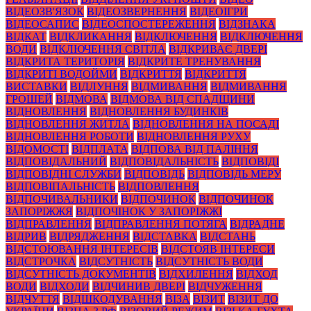
ВІДЕОЗВ'ЯЗОК
ВІДЕОЗВЕРНЕННЯ
ВІДЕОІГРИ
ВІДЕОСАПИС
ВІДЕОСПОСТЕРЕЖЕННЯ
ВІДЗНАКА
ВІДКАТ
ВІДКЛИКАННЯ
ВІДКЛЮЧЕННЯ
ВІДКЛЮЧЕННЯ
ВОДИ
ВІДКЛЮЧЕННЯ СВІТЛА
ВІДКРИВАЄ ДВЕРІ
ВІДКРИТА ТЕРИТОРІЯ
ВІДКРИТЕ ТРЕНУВАННЯ
ВІДКРИТІ ВОДОЙМИ
ВІДКРИТТЯ
ВІДКРИТТЯ
ВИСТАВКИ
ВІДЛУННЯ
ВІДМИВАННЯ
ВІДМИВАННЯ
ГРОШЕЙ
ВІДМОВА
ВІДМОВА ВІД СПАДЩИНИ
ВІДНОВЛЕННЯ
ВІДНОВЛЕННЯ БУДИНКІВ
ВІДНОВЛЕННЯ ЖИТЛА
ВІДНОВЛЕННЯ НА ПОСАДІ
ВІДНОВЛЕННЯ РОБОТИ
ВІДНОВЛЕННЯ РУХУ
ВІДОМОСТІ
ВІДПЛАТА
ВІДПОВА ВІД ПАЛІННЯ
ВІДПОВІДАЛЬНИЙ
ВІДПОВІДАЛЬНІСТЬ
ВІДПОВІДІ
ВІДПОВІДНІ СЛУЖБИ
ВІДПОВІДЬ
ВІДПОВІДЬ МЕРУ
ВІДПОВІПАЛЬНІСТЬ
ВІДПОВЛЕННЯ
ВІДПОЧИВАЛЬНИКИ
ВІДПОЧИНОК
ВІДПОЧИНОК
ЗАПОРІЖЖЯ
ВІДПОЧІНОК У ЗАПОРІЖЖІ
ВІДПРАВЛЕННЯ
ВІДПРАВЛЕННЯ ПОТЯГА
ВІДРАДНЕ
ВІДРИВ
ВІДРЯДЖЕННЯ
ВІДСТАВКА
ВІДСТАНЬ
ВІДСТОЮВАННЯ ІНТЕРЕСІВ
ВІДСТОЯВ ІНТЕРЕСИ
ВІДСТРОЧКА
ВІДСУТНІСТЬ
ВІДСУТНІСТЬ ВОДИ
ВІДСУТНІСТЬ ДОКУМЕНТІВ
ВІДХИЛЕННЯ
ВІДХОД
ВОДИ
ВІДХОДИ
ВІДЧИНИВ ДВЕРІ
ВІДЧУЖЕННЯ
ВІДЧУТТЯ
ВІДШКОДУВАННЯ
ВІЗА
ВІЗИТ
ВІЗИТ ДО