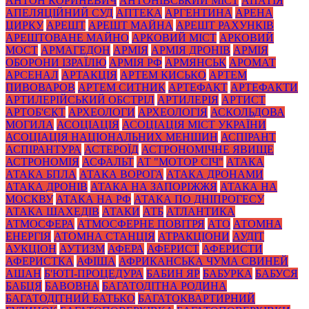
АНТОН КОРИНЕВИЧ
АНТОНІВСЬКИЙ МІСТ
АПАТІЯ
АПЕЛЯЦІЙНИЙ СУД
АПТЕКА
АРГЕНТИНА
АРЕНА
ЦИРКУ
АРЕШТ
АРЕШТ МАЙНА
АРЕШТ РАХУНКІВ
АРЕШТОВАНЕ МАЙНО
АРКОВИЙ МІСТ
АРКОВИЙ
МОСТ
АРМАГЕДОН
АРМІЯ
АРМІЯ ДРОНІВ
АРМІЯ
ОБОРОНИ ІЗРАЇЛЮ
АРМІЯ РФ
АРМЯНСЬК
АРОМАТ
АРСЕНАЛ
АРТАКЦІЯ
АРТЕМ КИСЬКО
АРТЕМ
ПИВОВАРОВ
АРТЕМ СИТНИК
АРТЕФАКТ
АРТЕФАКТИ
АРТИЛЕРІЙСЬКИЙ ОБСТРІЛ
АРТИЛЕРІЯ
АРТИСТ
АРТОБ'ЄКТ
АРХЕОЛОГИ
АРХЕОЛОГІЯ
АСКОЛЬДОВА
МОГИЛА
АСОЦІАЦІЯ
АСОЦІАЦІЯ МІСТ УКРАЇНИ
АСОЦІАЦІЯ НАЦІОНАЛЬНИХ МЕНШИН
АСПІРАНТ
АСПІРАНТУРА
АСТЕРОЇД
АСТРОНОМІЧНЕ ЯВИЩЕ
АСТРОНОМІЯ
АСФАЛЬТ
АТ "МОТОР СІЧ"
АТАКА
АТАКА БПЛА
АТАКА ВОРОГА
АТАКА ДРОНАМИ
АТАКА ДРОНІВ
АТАКА НА ЗАПОРІЖЖЯ
АТАКА НА
МОСКВУ
АТАКА НА РФ
АТАКА ПО ДНІПРОГЕСУ
АТАКА ШАХЕДІВ
АТАКИ
АТБ
АТЛАНТИКА
АТМОСФЕРА
АТМОСФЕРНЕ ПОВІТРЯ
АТО
АТОМНА
ЕНЕРГІЯ
АТОМНА СТАНЦІЯ
АТРАКЦІОНИ
АУДІТ
АУКЦІОН
АУТИЗМ
АФЕРА
АФЕРИСТ
АФЕРИСТИ
АФЕРИСТКА
АФІША
АФРИКАНСЬКА ЧУМА СВИНЕЙ
АШАН
Б'ЮТІ-ПРОЦЕДУРА
БАБИН ЯР
БАБУРКА
БАБУСЯ
БАБЦЯ
БАВОВНА
БАГАТОДІТНА РОДИНА
БАГАТОДІТНИЙ БАТЬКО
БАГАТОКВАРТИРНИЙ