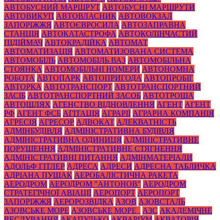
АВТОБУСНИЙ МАРШРУТ
АВТОБУСНІ МАРШРУТИ
АВТОВИКУП
АВТОВЛАСНИК
АВТОВОКЗАЛ
ЗАПОРІЖЖЯ
АВТОЄВРОСИЛА
АВТОЗАПРАВНА
СТАНЦІЯ
АВТОКАТАСТРОФА
АВТОКОЛІНЧАСТИЙ
ПІДІЙМАЧ
АВТОКРАДІЙКА
АВТОМАТ
АВТОМАТИЗАЦІЯ
АВТОМАТИЗОВАНА СИСТЕМА
АВТОМОБІЛЬ
АВТОМОБІЛЬ ВАЗ
АВТОМОБІЛЬНА
СТОЯНКА
АВТОМОБІЛЬНІ НОМЕРИ
АВТОНОМНА
РОБОТА
АВТОПАРК
АВТОПРИГОДА
АВТОПРОБІГ
АВТОРКА
АВТОТРАНСПОРТ
АВТОТРАНСПОРТНИЙ
ЗАСІБ
АВТОТРАНСПОРТНИЙ ЗАСОБ
АВТОТРОЩА
АВТОШЛЯХ
АГЕНСТВО ВІДНОВЛЕННЯ
АГЕНТ
АГЕНТ
РФ
АГЕНТ ФСБ
АГІТАЦІЯ
АГРАРІЇ
АГРАРНА КОМПАНІЯ
АГРЕСІЯ
АГРЕСОР
АДВОКАТ
АДЕКВАТНІСТЬ
АДМІНБУДІВЛЯ
АДМІНІСТРАТИВНА БУДІВЛЯ
АДМІНІСТРАТИВНА ОДИНИЦЯ
АДМІНІСТРАТИВНЕ
ПОРУШЕННЯ
АДМІНІСТРАТИВНЕ СТЯГНЕННЯ
АДМІНІСТРАТИВНІ ПИТАННЯ
АДМІНМАТЕРІАЛИ
АДОЛЬФ ГІТЛЕР
АДРЕСА
АДРЕСИ
АДРЕСНА ТАБЛИЧКА
АДРІАНА ПУЩАК
АЕРОБАЛІСТИЧНА РАКЕТА
АЕРОДРОМ
АЕРОДРОМ "АНТОНОВ"
АЕРОДРОМ
СТРАТЕГІЧНОЇ АВІАЦІЇ
АЕРОПОРТ
АЕРОПОРТ
ЗАПОРІЖЖЯ
АЕРОРОЗВІДКА
АЗОВ
АЗОВСТАЛЬ
АЗОВСЬКЕ МОРЕ
АЗОВСЬКЕ МОРЕ_
АЗС
АКАДЕМІЧНЕ
ВЕСЛУВАННЯ
АКАПУЛЬКО
АКВАРІУМ
АКВАТОРІЯ