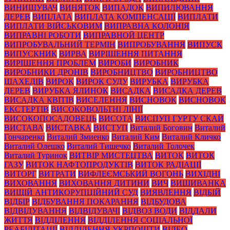
ВИНИЩУВАЧ
ВИНЯТОК
ВИПАДОК
ВИПИЛЮВАННЯ
ДЕРЕВ
ВИПЛАТА
ВИПЛАТА КОМПЕНСАЦІЇ
ВИПЛАТИ
ВИПЛАТИ ВІЙСЬКОВИМ
ВИПРАВНА КОЛОНІЯ
ВИПРАВНІ РОБОТИ
ВИПРАВНОЙ ЦЕНТР
ВИПРОБУВАЛЬНИЙ ТЕРМІН
ВИПРОБУВАННЯ
ВИПУСК
ВИПУСКНИК
ВИРВА
ВИРІШЕННЯ ПИТАННЯ
ВИРІШЕННЯ ПРОБЛЕМ
ВИРОБИ
ВИРОБНИК
ВИРОБНИКИ ДРОНІВ
ВИРОБНИЦТВО
ВИРОБНИЦТВО
ШАХЕДІВ
ВИРОК
ВИРОК СУДУ
ВИРУБКА
ВИРУБКА
ДЕРЕВ
ВИРУБКА ЯЛИНОК
ВИСАДКА
ВИСАДКА ДЕРЕВ
ВИСАДКА КВІТІВ
ВИСЕЛЕННЯ
ВИСНОВОК
ВИСНОВОК
ЕКСТЕРТІВ
ВИСОКОВОЛЬТНІ ЛІНІЇ
ВИСОКОПОСАДОВЕЦЬ
ВИСОТА
ВИСПУП ГУРТУ СКАЙ
ВИСТАВА
ВИСТАВКА
ВИСТУП
Виталий Боговин
Виталий
Гончаренко
Виталий Змиенко
Виталий Ким
Виталий Кличко
Виталий Олешко
Виталий Тишечко
Виталий Толочек
Виталий Туринок
ВИТВІР МИСТЕЦТВА
ВИТОК
ВИТОК
ГАЗУ
ВИТОК НАФТОПРОДУКТІВ
ВИТОК РАДІАЦІЇ
ВИТОРГ
ВИТРАТИ
ВИФЛЕЄМСЬКИЙ ВОГОНЬ
ВИХІДНІ
ВИХОВАННЯ
ВИХОВАННЯ ДИТИНИ
ВИЧ
ВИШИВАНКА
ВИЩІЙ АНТИКОРУПЦІЙНИЙ СУД
ВИЯВЛЕННЯ
ВІДБІЙ
ВІДБІР
ВІДБУВАННЯ ПОКАРАННЯ
ВІДБУДОВА
ВІДВІДУВАННЯ
ВІДВІДУВАЧІ
ВІДВОЗ ВОДИ
ВІДДАЛИ
ЖИТТЯ
ВІДДІЛЕННЯ
ВІДДІЛЕННЯ СОЦІАЛЬНОЇ
РЕАБІЛІТАЦІЇ
ВІДДІЛЕННЯ УКРПОШТИ
ВІДЕО