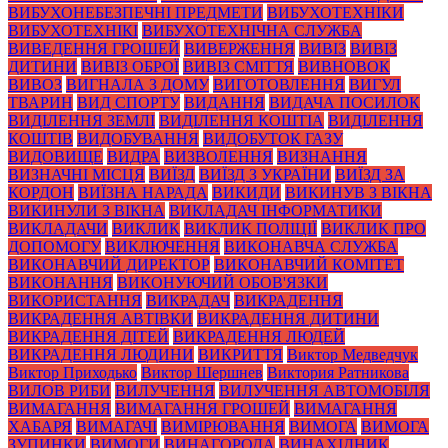
ВИБУХОНЕБЕЗПЕЧНІ ПРЕДМЕТИ
ВИБУХОТЕХНІКИ
ВИБУХОТЕХНІКІ
ВИБУХОТЕХНІЧНА СЛУЖБА
ВИВЕДЕННЯ ГРОШЕЙ
ВИВЕРЖЕННЯ
ВИВІЗ
ВИВІЗ
ДИТИНИ
ВИВІЗ ОБРОЇ
ВИВІЗ СМІТТЯ
ВИВНОВОК
ВИВОЗ
ВИГНАЛА З ДОМУ
ВИГОТОВЛЕННЯ
ВИГУЛ
ТВАРИН
ВИД СПОРТУ
ВИДАННЯ
ВИДАЧА ПОСИЛОК
ВИДІЛЕННЯ ЗЕМЛІ
ВИДІЛЕННЯ КОШТІА
ВИДІЛЕННЯ
КОШТІВ
ВИДОБУВАННЯ
ВИДОБУТОК ГАЗУ
ВИДОВИЩЕ
ВИДРА
ВИЗВОЛЕННЯ
ВИЗНАННЯ
ВИЗНАЧНІ МІСЦЯ
ВИЇЗД
ВИЇЗД З УКРАЇНИ
ВИЇЗД ЗА
КОРДОН
ВИЇЗНА НАРАДА
ВИКИДИ
ВИКИНУВ З ВІКНА
ВИКИНУЛИ З ВІКНА
ВИКЛАДАЧ ІНФОРМАТИКИ
ВИКЛАДАЧИ
ВИКЛИК
ВИКЛИК ПОЛІЦІЇ
ВИКЛИК ПРО
ДОПОМОГУ
ВИКЛЮЧЕННЯ
ВИКОНАВЧА СЛУЖБА
ВИКОНАВЧИЙ ДИРЕКТОР
ВИКОНАВЧИЙ КОМІТЕТ
ВИКОНАННЯ
ВИКОНУЮЧИЙ ОБОВ'ЯЗКИ
ВИКОРИСТАННЯ
ВИКРАДАЧ
ВИКРАДЕННЯ
ВИКРАДЕННЯ АВТІВКИ
ВИКРАДЕННЯ ДИТИНИ
ВИКРАДЕННЯ ДІТЕЙ
ВИКРАДЕННЯ ЛЮДЕЙ
ВИКРАДЕННЯ ЛЮДИНИ
ВИКРИТТЯ
Виктор Медведчук
Виктор Приходько
Виктор Шершнев
Виктория Ратникова
ВИЛОВ РИБИ
ВИЛУЧЕННЯ
ВИЛУЧЕННЯ АВТОМОБІЛЯ
ВИМАГАННЯ
ВИМАГАННЯ ГРОШЕЙ
ВИМАГАННЯ
ХАБАРЯ
ВИМАГАЧІ
ВИМІРЮВАННЯ
ВИМОГА
ВИМОГА
ЗУПИНКИ
ВИМОГИ
ВИНАГОРОДА
ВИНАХІДНИК