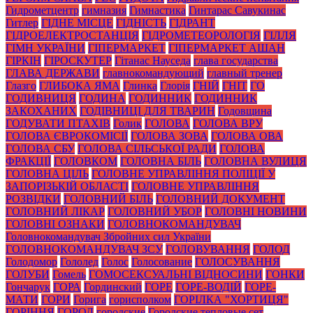
Гидрометцентр
гимназия
Гимнастика
Гинтарас Савукинас
Гитлер
ГІДНЕ МІСЦЕ
ГІДНІСТЬ
ГІДРАНТ
ГІДРОЕЛЕКТРОСТАНЦІЯ
ГІДРОМЕТЕОРОЛОГІЯ
ГІЛЛЯ
ГІМН УКРАЇНИ
ГІПЕРМАРКЕТ
ГІПЕРМАРКЕТ АШАН
ГІРКІН
ГІРОСКУТЕР
Гітанас Науседа
глава государства
ГЛАВА ДЕРЖАВИ
главнокомандующий
главный тренер
Глазго
ГЛИБОКА ЯМА
Глинка
Глорія
ГНІЙ
ГНІТ
ГО
ГОДИВНИЦЯ
ГОДИНА
ГОДИННИК
ГОДИННИК
ЗАКОХАНИХ
ГОДІВНИЦІ ДЛЯ ТВАРИН
Годовщина
ГОДУВАТИ ПТАХІВ
Голик
ГОЛОВА
ГОЛОВА ВРУ
ГОЛОВА ЄВРОКОМІСІЇ
ГОЛОВА ЗОВА
ГОЛОВА ОВА
ГОЛОВА СБУ
ГОЛОВА СІЛЬСЬКОЇ РАДИ
ГОЛОВА
ФРАКЦІЇ
ГОЛОВКОМ
ГОЛОВНА БІЛЬ
ГОЛОВНА ВУЛИЦЯ
ГОЛОВНА ЦІЛЬ
ГОЛОВНЕ УПРАВЛІННЯ ПОЛІЦІЇ У
ЗАПОРІЗЬКІЙ ОБЛАСТІ
ГОЛОВНЕ УПРАВЛІННЯ
РОЗВІДКИ
ГОЛОВНИЙ БІЛЬ
ГОЛОВНИЙ ДОКУМЕНТ
ГОЛОВНИЙ ЛІКАР
ГОЛОВНИЙ УБОР
ГОЛОВНІ НОВИНИ
ГОЛОВНІ ОЗНАКИ
ГОЛОВНОКОМАНДУВАЧ
Головнокомандувач Збройних сил України
ГОЛОВНОКОМАНДУВАЧ ЗСУ
ГОЛОВУВАННЯ
ГОЛОД
Голодомор
Гололед
Голос
Голосование
ГОЛОСУВАННЯ
ГОЛУБИ
Гомель
ГОМОСЕКСУАЛЬНІ ВІДНОСИНИ
ГОНКИ
Гончарук
ГОРА
Гординский
ГОРЕ
ГОРЕ-ВОДІЙ
ГОРЕ-
МАТИ
ГОРИ
Горига
горисполком
ГОРІЛКА "ХОРТИЦЯ"
ГОРІННЯ
ГОРОД
городские
Городские тепловые сет