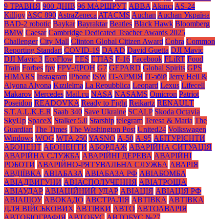
9 ТРАВНЯ
900 ДНІВ
96 МАРШРУТ
ABBA
Akıncı
AS-24
Killjoy
ASC 890
AstraZeneca
ATACMS
Auchan
Auchan Україна
BAD-2 robotic
Baykar
Bayraktar
Beatles
Black Нawk
Bloomberg
BMW
Caesar
Cambridge Dedicated Teacher Awards 2025
Challenger
City Mall
Clinton Global Citizen Award
Cobra
Common
Reporting Standart
COVID-19
DAAD
David Guetta
DJI Mavic
DJI Mavic 3
EcoFlow
EES
ETIAS
F-16
Facebook
FLiRT
Food
Train
Forbes
fpv
FPV-ДРОН
G7
GEPARD
Global Spirits
GPS
HIMARS
Instagram
iPhone
ISW
IT-АРМІЯ
IT-збій
Jerry Heil &
Alyona Alyona
Kızılelma
La Repubblica
Leopard
Lexus
Lifecell
Makarov
Mercedes
Mаil.гu
NASA
NASAMS
Omicron
Patriot
Poseidon
READOVKA
Ready to Fight
Reikartz
RENAULT
S.T.A.L.K.E.R
Saab 340
Save Ukraine
SCALP
Skoda Octavia
SkyUp
SpaceX
Stalker 5.0
Starship
telegram
Teresa & Maria
The
Guardian
The Times
The Washington Post
United24
Volkswagen
Windows
WOG
WTA 250
YASNO
А-50
А-95
АБІТУРІЄНТИ
АБОНЕНТ
АБОНЕНТИ
АБОРДАЖ
АВАРІЙНА СИТУАЦІЯ
АВАРІЙНА СЛУЖБА
АВАРІЙНІ ДЕРЕВА
АВАРІЙНІ
РОБОТИ
АВАРІЙНО-РЯТУВАЛЬНА СЛУЖБА
АВАРІЯ
АВДІЇВКА
АВІАБАЗА
АВІАБАЗА РФ
АВІАБОМБА
АВІАДВИГУНИ
АВІАСПОЛУЧЕННЯ
АВІАТРОЩА
АВІАУДАР
АВІАЦІЙНИЙ УДАР
АВІАЦІЯ
АВІАЦІЯ РФ
АВІАШОУ
АВОКАДО
АВСТРАЛІЯ
АВТІВКА
АВТІВКА
ДЛЯ ВІЙСЬКОВИХ
АВТІВКИ
АВТО
АВТОАВАРІЯ
АВТОБІОГРАФІЯ
АВТОБУС
АВТОБУС №27