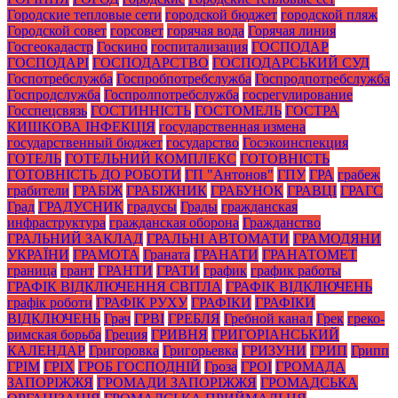
Городские тепловые сети
городской бюджет
городской пляж
Городской совет
горсовет
горячая вода
Горячая линия
Госгеокадастр
Госкино
госпитализация
ГОСПОДАР
ГОСПОДАРІ
ГОСПОДАРСТВО
ГОСПОДАРСЬКИЙ СУД
Госпотребслужба
Госпробпотребслужба
Госпродпотребслужба
Госпродслужба
Госпролпотребслужба
госрегулирование
Госспецсвязь
ГОСТИННІСТЬ
ГОСТОМЕЛЬ
ГОСТРА
КИШКОВА ІНФЕКЦІЯ
государственная измена
государственный бюджет
государство
Госэкоинспекция
ГОТЕЛЬ
ГОТЕЛЬНИЙ КОМПЛЕКС
ГОТОВНІСТЬ
ГОТОВНІСТЬ ДО РОБОТИ
ГП "Антонов"
ГПУ
ГРА
грабеж
грабители
ГРАБІЖ
ГРАБІЖНИК
ГРАБУНОК
ГРАВЦІ
ГРАГС
Град
ГРАДУСНИК
градусы
Грады
гражданская
инфраструктура
гражданская оборона
Гражданство
ГРАЛЬНИЙ ЗАКЛАД
ГРАЛЬНІ АВТОМАТИ
ГРАМОДЯНИ
УКРАЇНИ
ГРАМОТА
Граната
ГРАНАТИ
ГРАНАТОМЕТ
граница
грант
ГРАНТИ
ГРАТИ
график
график работы
ГРАФІК ВІДКЛЮЧЕННЯ СВІТЛА
ГРАФІК ВІДКЛЮЧЕНЬ
графік роботи
ГРАФІК РУХУ
ГРАФІКИ
ГРАФІКИ
ВІДКЛЮЧЕНЬ
Грач
ГРВІ
ГРЕБЛЯ
Гребной канал
Грек
греко-
римская борьба
Греция
ГРИВНЯ
ГРИГОРІАНСЬКИЙ
КАЛЕНДАР
Григоровка
Григорьевка
ГРИЗУНИ
ГРИП
Грипп
ГРІМ
ГРІХ
ГРОБ ГОСПОДНІЙ
Гроза
ГРОІ
ГРОМАДА
ЗАПОРІЖЖЯ
ГРОМАДИ ЗАПОРІЖЖЯ
ГРОМАДСЬКА