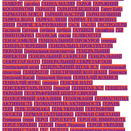
ГАМБУРГ
гандбол
ГАННА МАЛЯР
ГАРАЖ
ГАРАЖНИЙ
КООПЕРАТИВ
ГАРАНТІЇ
ГАРАНТІЇ БЕЗПЕКИ
Гарет Бэйл
ГАРМАТНЕ М'ЯСО
ГАРНИЙ НАСТРІЙ
ГАРНІ НОВИНИ
ГАРЯЧА ВОДА
ГАРЯЧА ЛІНІЯ
ГАРЯЧА ТЕЛЕФОННА
ЛІНІЯ
ГАРЯЧЕ ХАРЧУВАННЯ
ГАСК
ГАСЛО
ГАСТРОЛЕРИ
Гастроли
Гатунок
гаубица
гаубиці
ГАУБИЦЯ
гауляйтер
ГБР
ГВИНТОКРИЛ
ГДАНСЬК
гектар
ГЕЛІКОПТЕР
ГЕНАСАМБЛЕЯ
ГЕНЕНАЛЬНИЙ ПРОКУРОР
генерал
ГЕНЕРАЛ ЧЕРЕШНЯ
ГЕНЕРАЛЬНА ПРОКУРАТУРА
УКРАЇНИ
Генеральная прокуратура
ГЕНЕРАЛЬНИЙ
ДИРЕКТОР
ГЕНЕРАЛЬНИЙ СЕКРЕТАР
ГЕНЕРАЛЬНИЙ
СЕКРЕТАР НАТО
ГЕНЕРАЛЬНИЙ СЕКРЕТАР ООН
Генеральний штаб
ГЕНЕРАЛЬНИЙ ШТАБ ЗСУ
генеральный
прокурор
ГЕНЕРАТОР
ГЕНЕТИЧНИЙ КОД НАЦІЇ
Геническ
Геннадий Касай
Геннадий Наумов
ГЕННАДІЙ КОНЯЄВ
ГЕННАДІЙ ФУКС
геноцид
ГЕНСЕК НАТО
ГЕНСЕКРЕТАРЬ НАТО
Генштаб
ГЕНШТАБ ЗСУ
ГЕНШТАБ
УКРАЇНИ
ГЕОГРАФІЧНИЙ ЦЕНТР ЄВРОПИ
ГЕОЛОГІЧНИЙ ЗАКАЗНИК
ГЕОЛОКАЦІЯ
ГЕОМАГНІТНА
АКТИВНІСТЬ
ГЕОМАГНІТНА АКТИВНОСТЬ
ГЕРАНЬ
ГЕРБ
ГЕРБ ТОКМАКА
ГЕРБ УКРАЇНИ
ГЕРГРАФІЧНІ
ОБ'ЄКТИ
ГЕРМАН ГАЛУЩЕНКО
ГЕРМАН СМЕТАНІН
Германия
герои
ГЕРОЇ
ГЕРОЇ КРУТ
ГЕРОЇ НЕ ВМИРАЮТЬ
ГЕРОЇ УКРАЇНИ
ГЕРОЙ
Герой Украины
ГЕРОЙ УКРАЇНИ
ГЕРОЯМ СЛАВА
ГЕС
ГИДОТА
гидравлические испытания