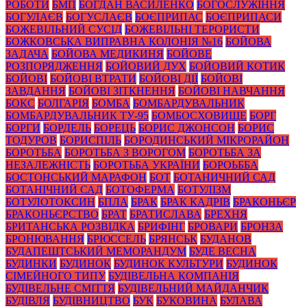
РОБОТИ
БМП
БОГДАН ВАСИЛЕНКО
БОГОСЛУЖІННЯ
БОГУЛАЄВ
БОГУСЛАЄВ
БОЄПРИПАС
БОЄПРИПАСИ
БОЖЕВІЛЬНИЙ СУСІД
БОЖЕВІЛЬНІ ТЕРОРИСТИ
БОЖКОВСЬКА ВИПРАВНА КОЛОНІЯ №16
БОЙОВА
ЗАДАЧА
БОЙОВА МЕДИКИНЯ
БОЙОВЕ
РОЗПОРЯДЖЕННЯ
БОЙОВИЙ ДУХ
БОЙОВИЙ КОТИК
БОЙОВІ
БОЙОВІ ВТРАТИ
БОЙОВІ ДІЇ
БОЙОВІ
ЗАВДАННЯ
БОЙОВІ ЗІТКНЕННЯ
БОЙОВІ НАВЧАННЯ
БОКС
БОЛГАРІЯ
БОМБА
БОМБАРДУВАЛЬНИК
БОМБАРДУВАЛЬНИК ТУ-95
БОМБОСХОВИЩЕ
БОРГ
БОРГИ
БОРДЕЛЬ
БОРЕЦЬ
БОРИС ДЖОНСОН
БОРИС
ТОДУРОВ
БОРИСПІЛЬ
БОРОДИНСЬКИЙ МІКРОРАЙОН
БОРОТЬБА
БОРОТЬБА З ВОРОГОМ
БОРОТЬБА ЗА
НЕЗАЛЕЖНІСТЬ
БОРОТЬБА УКРАЇНИ
БОРОЬББА
БОСТОНСЬКИЙ МАРАФОН
БОТ
БОТАНИЧНИЙ САД
БОТАНІЧНИЙ САД
БОТОФЕРМА
БОТУЛІЗМ
БОТУЛОТОКСИН
БПЛА
БРАК
БРАК КАДРІВ
БРАКОНЬЄР
БРАКОНЬЄРСТВО
БРАТ
БРАТИСЛАВА
БРЕХНЯ
БРИТАНСЬКА РОЗВІДКА
БРИФІНГ
БРОВАРИ
БРОНЗА
БРОНЮВАННЯ
БРЮССЕЛЬ
БРЯНСЬК
БУДАНОВ
БУДАПЕШТСЬКИЙ МЕМОРАНДУМ
БУДЕ ВЕСНА
БУДИНКИ
БУДИНОК
БУДИНОК КУЛЬТУРИ
БУДИНОК
СІМЕЙНОГО ТИПУ
БУДІВЕЛЬНА КОМПАНІЯ
БУДІВЕЛЬНЕ СМІТТЯ
БУДІВЕЛЬНИЙ МАЙДАНЧИК
БУДІВЛЯ
БУДІВНИЦТВО
БУК
БУКОВИНА
БУЛАВА