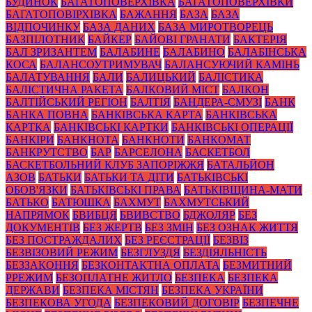
БУДИНОК
БАГАТОПОВЕРХІВКА
БАГАТОПОВЕРХІВКИ
БАГАТОПОВІРХІВКА
БАЖАННЯ
БАЗА
БАЗА
ВІДПОЧИНКУ
БАЗА ДАНИХ
БАЗА МИРОТВОРЕЦЬ
БАЗПІЛОТНИК
БАЙКЕР
БАЙОВІ ГРАНАТИ
БАКТЕРІЯ
БАЛ ЗРИЗАНТЕМ
БАЛАБИНЕ
БАЛАБИНО
БАЛАБІНСЬКА
КОСА
БАЛАНСОУТРИМУВАЧ
БАЛАНСУЮЧИЙ КАМІНЬ
БАЛАТУВАННЯ
БАЛИ
БАЛИЦЬКИЙ
БАЛІСТИКА
БАЛІСТИЧНА РАКЕТА
БАЛКОВИЙ МІСТ
БАЛКОН
БАЛТІЙСЬКИЙ РЕГІОН
БАЛТІЯ
БАНДЕРА-СМУЗІ
БАНК
БАНКА ПОВНА
БАНКІВСЬКА КАРТА
БАНКІВСЬКА
КАРТКА
БАНКІВСЬКІ КАРТКИ
БАНКІВСЬКІ ОПЕРАЦІЇ
БАНКІРИ
БАНКНОТА
БАНКНОТИ
БАНКОМАТ
БАНКРУТСТВО
БАР
БАРСЕЛОНА
БАСКЕТБОЛ
БАСКЕТБОЛЬНИЙ КЛУБ ЗАПОРІЖЖЯ
БАТАЛЬЙОН
АЗОВ
БАТЬКИ
БАТЬКИ ТА ДІТИ
БАТЬКІВСЬКІ
ОБОВ'ЯЗКИ
БАТЬКІВСЬКІ ПРАВА
БАТЬКІВЩИНА-МАТИ
БАТЬКО
БАТЮШКА
БАХМУТ
БАХМУТСЬКИЙ
НАПРЯМОК
БВИБЦЯ
БВИВСТВО
БДЖОЛЯР
БЕЗ
ДОКУМЕНТІВ
БЕЗ ЖЕРТВ
БЕЗ ЗМІН
БЕЗ ОЗНАК ЖИТТЯ
БЕЗ ПОСТРАЖДАЛИХ
БЕЗ РЕЄСТРАЦІЇ
БЕЗВІЗ
БЕЗВІЗОВИЙ РЕЖИМ
БЕЗГЛУЗДЯ
БЕЗДІЯЛЬНІСТЬ
БЕЗЗАКОННЯ
БЕЗКОНТАКТНА ОПЛАТА
БЕЗМИТНИЙ
РРЕЖИМ
БЕЗОПЛАТНЕ ЖИТЛО
БЕЗПЕКА
БЕЗПЕКА
ДЕРЖАВИ
БЕЗПЕКА МІСТЯН
БЕЗПЕКА УКРАЇНИ
БЕЗПЕКОВА УГОДА
БЕЗПЕКОВИЙ ДОГОВІР
БЕЗПЕЧНЕ