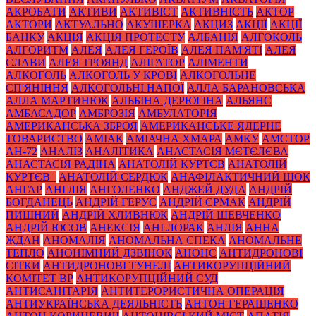
АКРОБАТИ
АКТИВИ
АКТИВІСТ
АКТИВНІСТЬ
АКТОР
АКТОРИ
АКТУАЛЬНО
АКУШЕРКА
АКЦИЗ
АКЦІЇ
АКЦІЇ
БАНКУ
АКЦІЯ
АКЦІЯ ПРОТЕСТУ
АЛБАНІЯ
АЛГОКОЛЬ
АЛГОРИТМ
АЛЕЯ
АЛЕЯ ГЕРОЇВ
АЛЕЯ ПАМ'ЯТІ
АЛЕЯ
СЛАВИ
АЛЕЯ ТРОЯНД
АЛІГАТОР
АЛІМЕНТИ
АЛКОГОЛЬ
АЛКОГОЛЬ У КРОВІ
АЛКОГОЛЬНЕ
СП'ЯНІННЯ
АЛКОГОЛЬНІ НАПОЇ
АЛЛА БАРАНОВСЬКА
АЛЛА МАРТИНЮК
АЛЬБІНА ДЕРЮГІНА
АЛЬЯНС
АМБАСАДОР
АМБРОЗІЯ
АМБУЛАТОРІЯ
АМЕРИКАНСЬКА ЗБРОЯ
АМЕРИКАНСЬКЕ ЯДЕРНЕ
ТОВАРИСТВО
АМІАК
АМІАЧНА ХМАРА
АМКУ
АМСТОР
АН-72
АНАЛІЗ
АНАЛІТИКА
АНАСТАСІЯ МЄТЄЛЄВА
АНАСТАСІЯ РАДІНА
АНАТОЛІЙ КУРТЄВ
АНАТОЛІЙ
КУРТЄВ_
АНАТОЛІЙ СЕРДЮК
АНАФІЛАКТИЧНИЙ ШОК
АНГАР
АНГЛІЯ
АНГОЛЕНКО
АНДЖЕЙ ДУДА
АНДРІЙ
БОГДАНЕЦЬ
АНДРІЙ ГЕРУС
АНДРІЙ ЄРМАК
АНДРІЙ
ПИШНИЙ
АНДРІЙ ХЛИВНЮК
АНДРІЙ ШЕВЧЕНКО
АНДРІЙ ЮСОВ
АНЕКСІЯ
АНІ ЛОРАК
АНЛІЯ
АННА
ЖДАН
АНОМАЛІЯ
АНОМАЛЬНА СПЕКА
АНОМАЛЬНЕ
ТЕПЛО
АНОНІМНИЙ ДЗВІНОК
АНОНС
АНТИДРОНОВІ
СІТКИ
АНТИДРОНОВІ ТУНЕЛІ
АНТИКОРУПЦІЙНИЙ
КОМІТЕТ ВР
АНТИКОРУПЦІЙНИЙ СУД
АНТИСАНІТАРІЯ
АНТИТЕРОРИСТИЧНА ОПЕРАЦІЯ
АНТИУКРАЇНСЬКА ДЕЯЛЬНІСТЬ
АНТОН ГЕРАЩЕНКО