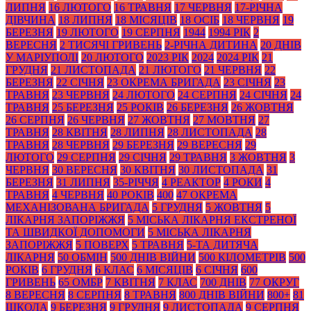
ЛИПНЯ
16 ЛЮТОГО
16 ТРАВНЯ
17 ЧЕРВНЯ
17-РІЧНА
ДІВЧИНА
18 ЛИПНЯ
18 МІСЯЦІВ
18 ОСІБ
18 ЧЕРВНЯ
19
БЕРЕЗНЯ
19 ЛЮТОГО
19 СЕРПНЯ
1944
1994 РІК
2
ВЕРЕСНЯ
2 ТИСЯЧІ ГРИВЕНЬ
2-РІЧНА ДИТИНА
20 ДНІВ
У МАРІУПОЛІ
20 ЛЮТОГО
2023 РІК
2024
2024 РІК
21
ГРУДНЯ
21 ЛИСТОПАДА
21 ЛЮТОГО
21 ЧЕРВНЯ
22
БЕРЕЗНЯ
22 СІЧНЯ
23 ОКРЕМА БРИГАДА
23 СІЧНЯ
23
ТРАВНЯ
23 ЧЕРВНЯ
24 ЛЮТОГО
24 СЕРПНЯ
24 СІЧНЯ
24
ТРАВНЯ
25 БЕРЕЗНЯ
25 РОКІВ
26 БЕРЕЗНЯ
26 ЖОВТНЯ
26 СЕРПНЯ
26 ЧЕРВНЯ
27 ЖОВТНЯ
27 МОВТНЯ
27
ТРАВНЯ
28 КВІТНЯ
28 ЛИПНЯ
28 ЛИСТОПАДА
28
ТРАВНЯ
28 ЧЕРВНЯ
29 БЕРЕЗНЯ
29 ВЕРЕСНЯ
29
ЛЮТОГО
29 СЕРПНЯ
29 СІЧНЯ
29 ТРАВНЯ
3 ЖОВТНЯ
3
ЧЕРВНЯ
30 ВЕРЕСНЯ
30 КВІТНЯ
30 ЛИСТОПАДА
31
БЕРЕЗНЯ
31 ЛИПНЯ
35-РІЧЧЯ
4 РЕАКТОР
4 РОКИ
4
ТРАВНЯ
4 ЧЕРВНЯ
40 РОКІВ
400
47 ОКРЕМА
МЕХАНІЗОВАНА БРИГАДА
5 ГРУДНЯ
5 ЖОВТНЯ
5
ЛІКАРНЯ ЗАПОРІЖЖЯ
5 МІСЬКА ЛІКАРНЯ ЕКСТРЕНОЇ
ТА ШВИДКОЇ ДОПОМОГИ
5 МІСЬКА ЛІКАРНЯ
ЗАПОРІЖЖЯ
5 ПОВЕРХ
5 ТРАВНЯ
5-ТА ДИТЯЧА
ЛІКАРНЯ
50 ОБМІН
500 ДНІВ ВІЙНИ
500 КІЛОМЕТРІВ
500
РОКІВ
6 ГРУДНЯ
6 КЛАС
6 МІСЯЦІВ
6 СІЧНЯ
600
ГРИВЕНЬ
65 ОМБР
7 КВІТНЯ
7 КЛАС
700 ДНІВ
77 ОКРУГ
8 ВЕРЕСНЯ
8 СЕРПНЯ
8 ТРАВНЯ
800 ДНІВ ВІЙНИ
800+
81
ШКОЛА
9 БЕРЕЗНЯ
9 ГРУДНЯ
9 ЛИСТОПАДА
9 СЕРПНЯ