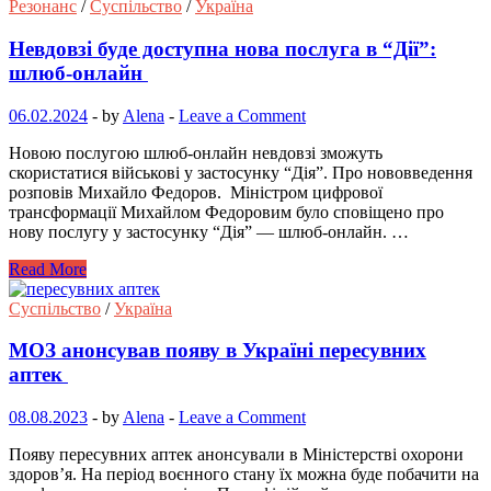
Резонанс
/
Суспільство
/
Україна
Невдовзі буде доступна нова послуга в “Дії”:
шлюб-онлайн
06.02.2024
-
by
Alena
-
Leave a Comment
Новою послугою шлюб-онлайн невдовзі зможуть
скористатися військові у застосунку “Дія”. Про нововведення
розповів Михайло Федоров. Міністром цифрової
трансформації Михайлом Федоровим було сповіщено про
нову послугу у застосунку “Дія” — шлюб-онлайн. …
Read More
Суспільство
/
Україна
МОЗ анонсував появу в Україні пересувних
аптек
08.08.2023
-
by
Alena
-
Leave a Comment
Появу пересувних аптек анонсували в Міністерстві охорони
здоров’я. На період воєнного стану їх можна буде побачити на