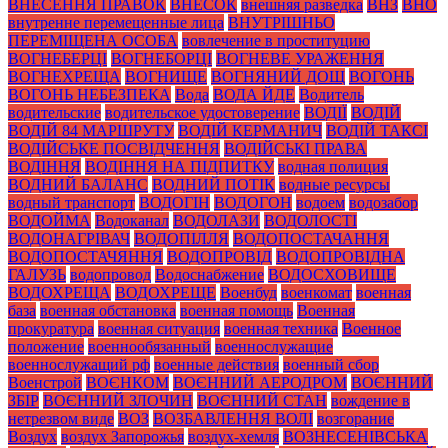
ВНЕСЕННЯ ПРАВОК
ВНЕСОК
внешняя разведка
ВНЗ
ВНО
внутренне перемещенные лица
ВНУТРІШНЬО
ПЕРЕМІЩЕНА ОСОБА
вовлечение в проституцию
ВОГНЕБЕРЦІ
ВОГНЕБОРЦІ
ВОГНЕВЕ УРАЖЕННЯ
ВОГНЕХРЕЩА
ВОГНИЩЕ
ВОГНЯНИЙ ДОЩ
ВОГОНЬ
ВОГОНЬ НЕБЕЗПЕКА
Вода
ВОДА ЙДЕ
Водитель
водительские
водительское удостоверение
ВОДІЇ
ВОДІЙ
ВОДІЙ 84 МАРШРУТУ
ВОДІЙ КЕРМАНИЧ
ВОДІЙ ТАКСІ
ВОДІЙСЬКЕ ПОСВІДЧЕННЯ
ВОДІЙСЬКІ ПРАВА
ВОДІННЯ
ВОДІННЯ НА ПІДПИТКУ
водная полиция
ВОДНИЙ БАЛАНС
ВОДНИЙ ПОТІК
водные ресурсы
водный транспорт
ВОДОГІН
ВОДОГОН
водоем
водозабор
ВОДОЙМА
Водоканал
ВОДОЛАЗИ
ВОДОЛОСТІ
ВОДОНАГРІВАЧ
ВОДОПІЛЛЯ
ВОДОПОСТАЧАННЯ
ВОДОПОСТАЧЯННЯ
ВОДОПРОВІД
ВОДОПРОВІДНА
ГАЛУЗЬ
водопровод
Водоснабжение
ВОДОСХОВИЩЕ
ВОДОХРЕЩА
ВОДОХРЕЩЕ
Военбуд
военкомат
военная
база
военная обстановка
военная помощь
Военная
прокуратура
военная ситуация
военная техника
Военное
положение
военнообязанный
военнослужащие
военнослужащий рф
военные действия
военный сбор
Военстрой
ВОЄНКОМ
ВОЄННИЙ АЕРОДРОМ
ВОЄННИЙ
ЗБІР
ВОЄННИЙ ЗЛОЧИН
ВОЄННИЙ СТАН
вождение в
нетрезвом виде
ВОЗ
ВОЗБАВЛЕННЯ ВОЛІ
возгорание
Воздух
воздух Запорожья
воздух-хемля
ВОЗНЕСЕНІВСЬКА