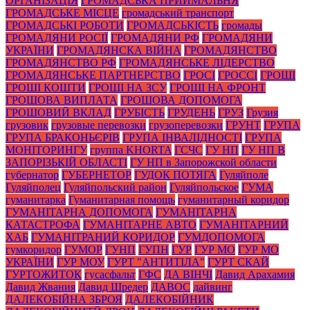
ОРГАНІЗАЦІЯ
ГРОМАДСЬКА ПРИЙМАЛЬНЯ
ГРОМАДСЬКЕ МІСЦЕ
громадський транспорт
ГРОМАДСЬКІ РОБОТИ
ГРОМАДСЬКІСТЬ
громады
ГРОМАДЯНИ РОСІЇ
ГРОМАДЯНИ РФ
ГРОМАДЯНИ
УКРАЇНИ
ГРОМАДЯНСКА ВІЙНА
ГРОМАДЯНСТВО
ГРОМАДЯНСТВО РФ
ГРОМАДЯНСЬКЕ ЛІДЕРСТВО
ГРОМАДЯНСЬКЕ ПАРТНЕРСТВО
ГРОСІ
ГРОССІ
ГРОШІ
ГРОШІ КОШТИ
ГРОШІ НА ЗСУ
ГРОШІ НА ФРОНТ
ГРОШОВА ВИПЛАТА
ГРОШОВА ДОПОМОГА
ГРОШОВИЙ ВКЛАД
ГРУБІСТЬ
ГРУДЕНЬ
ГРУЗ
Грузия
грузовик
грузовые перевозки
грузоперевозки
ГРУНТ
ГРУПА
ГРУПА БРАКОНЬЄРІВ
ГРУПА ІНВАЛІДНОСТІ
ГРУПА
МОНІТОРИНГУ
группа KHORTA
ГСЧС
ГУ НП
ГУ НП В
ЗАПОРІЗЬКІЙ ОБЛАСТІ
ГУ НП в Запорожской области
губернатор
ГУБЕРНЕТОР
ГУДОК ПОТЯГА
Гуляйполе
Гуляйполец
Гуляйпольский район
Гуляйпольское
ГУМА
гуманитарка
Гуманитарная помощь
гуманитарный коридор
ГУМАНІТАРНА ДОПОМОГА
ГУМАНІТАРНА
КАТАСТРОФА
ГУМАНІТАРНЕ АВТО
ГУМАНІТАРНИЙ
ХАБ
ГУМАНІТРАНИЙ КОРИДОР
ГУМДОПОМОГА
гумкоридор
ГУМОР
ГУНП
ГУПН
ГУР
ГУР МО
ГУР МО
УКРАЇНИ
ГУР МОУ
ГУРТ "АНТИТІЛА"
ГУРТ СКАЙ
ГУРТОЖИТОК
гусасфальт
ГФС
ДА ВІНЧІ
Давид Арахамия
Давид Жвания
Давид Шредер
ДАВОС
дайвинг
ДАЛЕКОБІЙНА ЗБРОЯ
ДАЛЕКОБІЙНИК