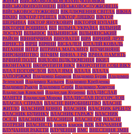
ЖІНКИ
ВІЙСЬКОВОЗОБОВ'ЯЗАНІ ЧОЛОВІКИ
ВІЙСЬКОВОПОЛОНЕНІ
ВІЙСЬКОВОСЛУЖБОВЕЦЬ
ВІЙСЬКОВОСЛУЖБОВЦІ
ВІКДЛЮЧЕННЯ СВІТЛА
ВІКНА
ВІКНО
ВІКТОР ГРЕШТА
ВІКТОР ЛЯШКО
ВІКТОР
ЩЕРБИНА
ВІКТОР ЯНУКОВИЧ
ВІКТОРІЯ НУЛАНД
ВІКТОРІЯ РОЩИНА
ВІЛ
ВІЛЬНА УКРАЇНА
ВІЛЬНИЙ
ДОСТУП
ВІЛЬНЮС
ВІЛЬНЯНСЬК
ВІЛЬНЯНСЬКИЙ
РАЙОН
ВІННИЧЧИНА
ВІНУВАТЦІ
ВІРА
ВІРНИЙ ДРУГ
ВІРНІСТЬ
ВІРШ
ВІРЯНИ
ВІСБАДЕН
ВІТАЛІЙ КОВАЛЬ
ВІТАННЯ
ВІТЕР
ВІТРИНА МАГАЗИНУ
ВІТЧИЗНЯНЕ
ВИРОБНИЦТВО
ВІТЧИМ
ВІФНА З РФ
ВІЧНА ПАМ'ЯТЬ
ВІЧНИЙ ПОЛІТ
ВІЯЛОВІ ВІДКЛЮЧЕННЯ
ВКИД
ВКОНТАКТЕ
ВКОРОТИТИ ВІКУ
ВКОРОТИТИ СОБІ ВІКУ
ВЛАД ПОГОРЄЛОВ
ВЛАД ЯМА
ВЛАДА
ВЛАДА
ЗАПОРІЖЖЯ
Владимир Баранов
Владимир Буряк
Владимир
Зеленский
Владимир Кальцев
Владимир Крейденко
Владимир Рыкун
Владимир Серба
Владимир Хомутов
Владислав Криклий
Владислав Куценко
ВЛАДИСЛАВ
МАНГЕР
Владислав Мороко
ВЛАДИСЛАВ ПОГОРЄЛОВ
ВЛАСНА СПРАВА
ВЛАСНЕ ВИРОБНИЦТВО
ВЛАСНЕ
ЖИТЛО
ВЛАСНИЙ БІЗНЕС
ВЛАСНИК
ВЛАСНИК БРЕНДУ
ВЛАСНИК БУДИНКУ
ВЛАСНИК ГАРАЖУ
ВЛАСНИК
ОСЕЛІ
ВЛАСНИКИ
ВЛАСНИЦЯ
ВЛАСНІ ОЧІ
ВЛАСНІ
ПОТРЕБИ
ВЛАСНІСТЬ
власть
власюк
ВЛК
ВЛУЧАННЯ
ВЛУЧАННЯ РАКЕТИ
ВЛУЧЕННЯ
ВМС
ВНЕСЕННЯ ЗМІН