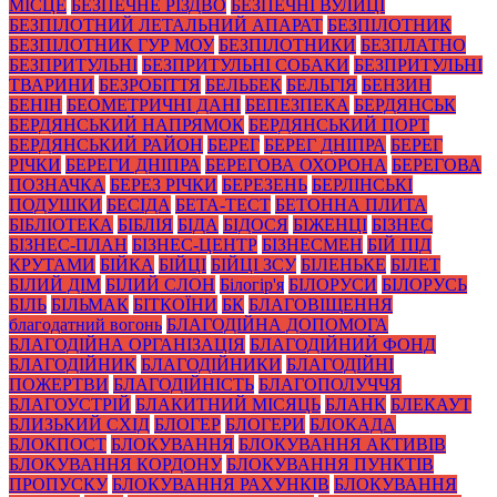
МІСЦЕ
БЕЗПЕЧНЕ РІЗДВО
БЕЗПЕЧНІ ВУЛИЦІ
БЕЗПІЛОТНИЙ ЛЕТАЛЬНИЙ АПАРАТ
БЕЗПІЛОТНИК
БЕЗПІЛОТНИК ГУР МОУ
БЕЗПІЛОТНИКИ
БЕЗПЛАТНО
БЕЗПРИТУЛЬНІ
БЕЗПРИТУЛЬНІ СОБАКИ
БЕЗПРИТУЛЬНІ
ТВАРИНИ
БЕЗРОБІТТЯ
БЕЛЬБЕК
БЕЛЬГІЯ
БЕНЗИН
БЕНІН
БЕОМЕТРИЧНІ ДАНІ
БЕПЕЗПЕКА
БЕРДЯНСЬК
БЕРДЯНСЬКИЙ НАПРЯМОК
БЕРДЯНСЬКИЙ ПОРТ
БЕРДЯНСЬКИЙ РАЙОН
БЕРЕГ
БЕРЕГ ДНІПРА
БЕРЕГ
РІЧКИ
БЕРЕГИ ДНІПРА
БЕРЕГОВА ОХОРОНА
БЕРЕГОВА
ПОЗНАЧКА
БЕРЕЗ РІЧКИ
БЕРЕЗЕНЬ
БЕРЛІНСЬКІ
ПОДУШКИ
БЕСІДА
БЕТА-ТЕСТ
БЕТОННА ПЛИТА
БІБЛІОТЕКА
БІБЛІЯ
БІДА
БІДОСЯ
БІЖЕНЦІ
БІЗНЕС
БІЗНЕС-ПЛАН
БІЗНЕС-ЦЕНТР
БІЗНЕСМЕН
БІЙ ПІД
КРУТАМИ
БІЙКА
БІЙЦІ
БІЙЦІ ЗСУ
БІЛЕНЬКЕ
БІЛЕТ
БІЛИЙ ДІМ
БІЛИЙ СЛОН
Білогір'я
БІЛОРУСИ
БІЛОРУСЬ
БІЛЬ
БІЛЬМАК
БІТКОЇНИ
БК
БЛАГОВІЩЕННЯ
благодатний вогонь
БЛАГОДІЙНА ДОПОМОГА
БЛАГОДІЙНА ОРГАНІЗАЦІЯ
БЛАГОДІЙНИЙ ФОНД
БЛАГОДІЙНИК
БЛАГОДІЙНИКИ
БЛАГОДІЙНІ
ПОЖЕРТВИ
БЛАГОДІЙНІСТЬ
БЛАГОПОЛУЧЧЯ
БЛАГОУСТРІЙ
БЛАКИТНИЙ МІСЯЦЬ
БЛАНК
БЛЕКАУТ
БЛИЗЬКИЙ СХІД
БЛОГЕР
БЛОГЕРИ
БЛОКАДА
БЛОКПОСТ
БЛОКУВАННЯ
БЛОКУВАННЯ АКТИВІВ
БЛОКУВАННЯ КОРДОНУ
БЛОКУВАННЯ ПУНКТІВ
ПРОПУСКУ
БЛОКУВАННЯ РАХУНКІВ
БЛОКУВАННЯ