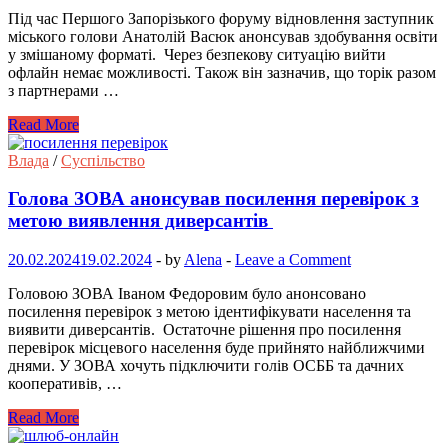
Під час Першого Запорізького форуму відновлення заступник
міського голови Анатолій Васюк анонсував здобування освіти
у змішаному форматі. Через безпекову ситуацію вийти
офлайн немає можливості. Також він зазначив, що торік разом
з партнерами …
Read More
Влада
/
Суспільство
Голова ЗОВА анонсував посилення перевірок з
метою виявлення диверсантів
20.02.2024
19.02.2024
-
by
Alena
-
Leave a Comment
Головою ЗОВА Іваном Федоровим було анонсовано
посилення перевірок з метою ідентифікувати населення та
виявити диверсантів. Остаточне рішення про посилення
перевірок місцевого населення буде прийнято найближчими
днями. У ЗОВА хочуть підключити голів ОСББ та дачних
кооперативів, …
Read More