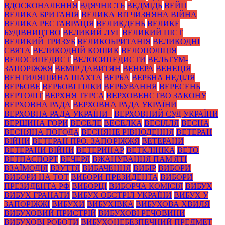
ВДОСКОНАЛЕННЯ
ВДЯЧНІСТЬ
ВЕДМІДЬ
ВЕЙП
ВЕЛИКА БРИТАНІЯ
ВЕЛИКА ВІТЧИЗНЯНА ВІЙНА
ВЕЛИКА РЕСТАВРАЦІЯ
ВЕЛИКДЕНЬ
ВЕЛИКЕ
БУДІВНИЦТВО
ВЕЛИКИЙ ЛУГ
ВЕЛИКИЙ ПІСТ
ВЕЛИКИЙ ТРИЗУБ
ВЕЛИКОБРИТАНІЯ
ВЕЛИКОДНІ
СВЯТА
ВЕЛИКОДНІЙ КОШИК
ВЕЛОПОЛІЦІЯ
ВЕЛОСИПЕДИСТ
ВЕЛОСИПЕДИСТИ
ВЕЛЬТУМ-
ЗАПОРІЖЖЯ
ВЕМІР ДАВИТЯН
ВЕНЕРА
ВЕНЕЦІЯ
ВЕНТИЛЯЦІЙНА ШАХТА
ВЕРБА
ВЕРБНА НЕДІЛЯ
ВЕРБОВЕ
ВЕРБОВІ ГІЛКИ
ВЕРБУВАННЯ
ВЕРЕСЕНЬ
ВЕРТОЛІТ
ВЕРХНЯ ТЕРСА
ВЕРХОВЕНСТВО ЗАКОНУ
ВЕРХОВНА РАДА
ВЕРХОВНА РАДА УКРАЇНИ
ВЕРХОВНА РАДА УКРАЇНИ_
ВЕРХОВНИЙ СУД УКРАЇНИ
ВЕРШИНА ГОРИ
ВЕСЕЛЕ
ВЕСЕЛКА
ВЕСІЛЛЯ
ВЕСНА
ВЕСНЯНА ПОГОДА
ВЕСНЯНЕ РІВНОДЕННЯ
ВЕТЕРАН
ВІЙНИ
ВЕТЕРАН ПРО. ЗАПОРІЖЖЯ
ВЕТЕРАНИ
ВЕТЕРАНИ ВІЙНИ
ВЕТЕРИНАР
ВЕТКЛІНІКА
ВЕТО
ВЕТПАСПОРТ
ВЕЧЕРЯ
ВЖАНУВАННЯ ПАМ'ЯТІ
ВЗАЇМОДІЯ
ВЗУТТЯ
ВИБАЧЕННЯ
ВИБІР
ВИБОРИ
ВИБОРИ НА ТОТ
ВИБОРИ ПРЕЗИДЕНТА
ВИБОРИ
ПРЕЗИДЕНТА РФ
ВИБОРЦІ
ВИБОРЧА КОМІСІЯ
ВИБУХ
ВИБУХ ГРАНАТИ
ВИБУХ ОБСТРІЛ УКРАЇНИ
ВИБУХ У
ЗАПОРІЖЖІ
ВИБУХИ
ВИБУХІВКА
ВИБУХОВА ХВИЛЯ
ВИБУХОВИЙ ПРИСТРІЙ
ВИБУХОВІ РЕЧОВИНИ
ВИБУХОВІ РОБОТИ
ВИБУХОНЕБЕЗПЕЧНИЙ ПРЕДМЕТ