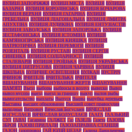
ВУЛИЦІ ЗАПОРІЖЖЯ
ВУЛИЦІ МІСТА
ВУЛИЦЯ
ВУЛИЦЯ
БАЗАРНА
ВУЛИЦЯ БОРОДІНСЬКА
ВУЛИЦЯ БОЧАРОВА
ВУЛИЦЯ ВЕРХНЯ
ВУЛИЦЯ ГАГАРІНА
ВУЛИЦЯ
ГРЕБЕЛЬНА
ВУЛИЦЯ ДІАГОНАЛЬНА
ВУЛИЦЯ ДМИТРА
АПУХТІНА
ВУЛИЦЯ ДУДИКІНА
ВУЛИЦЯ ЕНТУЗІАСТІВ
ВУЛИЦЯ ЗАВОДСЬКА
ВУЛИЦЯ ЗАПОРІЗЬКА
ВУЛИЦЯ
ЗЕСТАФОНСЬКА
ВУЛИЦЯ ІСТОМІНА
ВУЛИЦЯ
КАМ'ЯНОГІРСЬКА
ВУЛИЦЯ КИЯШКА
ВУЛИЦЯ
ПАТРІОТИЧНА
ВУЛИЦЯ ПЕРЕМОГИ
ВУЛИЦЯ
РОЗЕНТАЛЬ
ВУЛИЦЯ РУСТАВІ
ВУЛИЦЯ СЕРГІЯ
СИНЕНКА
ВУЛИЦЯ СОЛІДАРНОСТІ
ВУЛИЦЯ
СТАЛЕВАРІВ
ВУЛИЦЯ ТРОЇЦЬКА
ВУЛИЦЯ УКРАЇНСЬКА
ВУЛИЦЯ ЦИТРУСОВА
ВУЛИЦЯ ЧАРІВНА
ВУЛИЦЯ
ШКІЛЬНА
ВУЛИЧНЕ ОСВІТЛЕННЯ
ВУЛКАН
ВУСТРІЧ
ВЧИНОК
ВЧИТЕЛЬ
ВЧИТЕЛЬКА
ВЧИТЕЛЯ
ВШАНУВАННЯ
ВШАНУВАННЯ ЖЕРТВ
ВШАНУВАННЯ
ПАМ'ЯТІ
Въезд
выборы
выбросы в воздух
вывески
Вывоз
вывоз мусора
выезд
выезд за границу
выкуп
вылов рыбы
вымогательство
выплаты
Выпуск
Вырва
вырубка деревьев
Выставка
высшее образование
Высший совет правосудия
выходные
Вятрович
Вячеслав Богуслаев
ВЯЧЕСЛАВ
БОГУСЛАЄВ
ВЯЧЕСЛАВ БОЛУСЛАЄВ
ГААГА
ГААЗЬКИЙ
СУД
ГАВАЇ
Гагарина
ГАДЖЕТ
Газ
ГАЗЕЛЬ
Газета
ГАЗОВА
ЗБРОЯ
ГАЗОВІ ПРИЛАДИ
ГАЗОЗАПРАВНА СТАНЦІЯ
ГАЗОН
газопровод
ГАЙ ЮЛІЙ ЦЕЗАР
Галина Данильченко