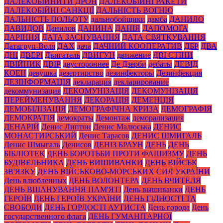
ДАЛЕКОБІЙНИТЙ ДРОН
ДАЛЕКОБІЙНІ РАКЕТИ
ДАЛЕКОБІЙНІ САНКЦІЇ
ДАЛЬНІСТЬ ВОГНЮ
ДАЛЬНІСТЬ ПОЛЬОТУ
дальнобойщики
дамба
ДАНИЛО
ДАВИДОВ
Данилов
ДАНИНА
ДАНІЯ
ДАПОМОГА
ДАРІННЯ
ДАТА ЗАСНУВАННЯ
ДАТА СВЯТКУВАННЯ
Датагруп-Воля
ДАХ
дача
ДАЧНИЙ КООПЕРАТИВ
ДБР
ДВА
ДНІ
ДВЕРІ
Двигатель
ДВИГУН
движение
ДВІ СТІНИ
ДВІЙНИК
ДВІР
двустороннее
Де Дзерби
дебаты
ДЕВІД
КОЕН
девушка
дезертирство
дезинфекторы
Дезинфекция
ДЕЗІНФОРМАЦІЯ
декларация
декларирование
декоммунизация
ДЕКОМУНІЗАЦІЯ
ДЕКОМУНІЗАЦІЯ
ПЕРЕЙМЕНУВАННЯ
ДЕКОРАЦІЯ
ДЕМЕНЦІЯ
ДЕМОБІЛІЗАЦІЯ
ДЕМОГРАФІЧНА КРИЗА
ДЕМОГРАФІЯ
ДЕМОКРАТІЯ
демократы
Демонтаж
деморализация
ДЕНАРІЙ
Денис Липтон
Денис Малюська
ДЕНИС
МОНАСТИРСЬКИЙ
Денис Тарасов
ДЕНИС ШМИГАЛЬ
Денис Шмыгаль
Денисов
ДЕНІЗ БРАУН
ДЕНЬ
ДЕНЬ
БІБЛІОТЕК
ДЕНЬ БОРОТЬБИ ПРОТИ ФАШИЗМУ
ДЕНЬ
БУДІВЕЛЬНИКА
ДЕНЬ ВИШИВАНКИ
ДЕНЬ ВІЙСЬК
ЗВ'ЯЗКУ
ДЕНЬ ВІЙСЬКОВО-МОРСЬКИХ СИЛ УКРАЇНИ
День влюбленных
ДЕНЬ ВОЛОНТЕРА
ДЕНЬ ВЧИТЕЛЯ
ДЕНЬ ВШАНУВАННЯ ПАМ'ЯТІ
День вышиванки
ДЕНЬ
ГЕРОЇВ
ДЕНЬ ГЕРОЇВ УКРАЇНИ
ДЕНЬ ГІДНОСТІ ТА
СВОБОДИ
ДЕНЬ ГОРДОСТІ АУТИСТА
День города
День
государственного флага
ДЕНЬ ГУМАНІТАРНОЇ