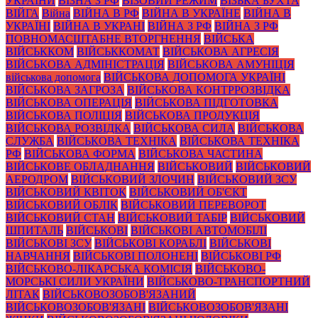
УКРАЇНИ
ВІЗНА З РФ
ВІЗОВИЙ РЕЖИМ
ВІЗЬКА БУХТА
ВІЙГА
Війна
ВІЙНА В РФ
ВІЙНА В УКРАЇНЕ
ВІЙНА В
УКРАЇНІ
ВІЙНА В УКРАНІ
ВІЙНА З РФ
ВІЙНА З РФ
ПОВНОМАСШТАБНЕ ВТОРГНЕННЯ
ВІЙСЬКА
ВІЙСЬККОМ
ВІЙСЬККОМАТ
ВІЙСЬКОВА АГРЕСІЯ
ВІЙСЬКОВА АДМІНІСТРАЦІЯ
ВІЙСЬКОВА АМУНІЦІЯ
військова допомога
ВІЙСЬКОВА ДОПОМОГА УКРАЇНІ
ВІЙСЬКОВА ЗАГРОЗА
ВІЙСЬКОВА КОНТРРОЗВІДКА
ВІЙСЬКОВА ОПЕРАЦІЯ
ВІЙСЬКОВА ПІДГОТОВКА
ВІЙСЬКОВА ПОЛІЦІЯ
ВІЙСЬКОВА ПРОДУКЦІЯ
ВІЙСЬКОВА РОЗВІДКА
ВІЙСЬКОВА СИЛА
ВІЙСЬКОВА
СЛУЖБА
ВІЙСЬКОВА ТЕХНІКА
ВІЙСЬКОВА ТЕХНІКА
РФ
ВІЙСЬКОВА ФОРМА
ВІЙСЬКОВА ЧАСТИНА
ВІЙСЬКОВЕ ОБЛАДНАННЯ
ВІЙСЬКОВИЙ
ВІЙСЬКОВИЙ
АЕРОДРОМ
ВІЙСЬКОВИЙ ЗЛОЧИН
ВІЙСЬКОВИЙ ЗСУ
ВІЙСЬКОВИЙ КВІТОК
ВІЙСЬКОВИЙ ОБ'ЄКТ
ВІЙСЬКОВИЙ ОБЛІК
ВІЙСЬКОВИЙ ПЕРЕВОРОТ
ВІЙСЬКОВИЙ СТАН
ВІЙСЬКОВИЙ ТАБІР
ВІЙСЬКОВИЙ
ШПИТАЛЬ
ВІЙСЬКОВІ
ВІЙСЬКОВІ АВТОМОБІЛІ
ВІЙСЬКОВІ ЗСУ
ВІЙСЬКОВІ КОРАБЛІ
ВІЙСЬКОВІ
НАВЧАННЯ
ВІЙСЬКОВІ ПОЛОНЕНІ
ВІЙСЬКОВІ РФ
ВІЙСЬКОВО-ЛІКАРСЬКА КОМІСІЯ
ВІЙСЬКОВО-
МОРСЬКІ СИЛИ УКРАЇНИ
ВІЙСЬКОВО-ТРАНСПОРТНИЙ
ЛІТАК
ВІЙСЬКОВОЗОБОВ'ЯЗАНИЙ
ВІЙСЬКОВОЗОБОВ'ЯЗАНІ
ВІЙСЬКОВОЗОБОВ'ЯЗАНІ