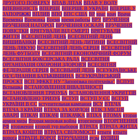
ДРУГОГО ПОВЕРХУ
ВПАВ ЛІТАК
ВПАВ У ВОДУ
ВПЕВНЕНІСТЬ
ВПЕРШЕ
ВПЕРШЕ В УКРАЇНІ
ВПЕРШЕ У
ЗАПОРІЖЖІ
ВПЛИВ
ВПО
ВПС США
ВР
враг
врач
Врачи
Времевка
Времовка
Время
время работы
ВРУ
ВРУЧЕННЯ
ВРУЧЕННЯ НАГОРОД
ВРУЧЕННЯ ОСКАРА
ВРУЧЕННЯ
ПОВІСТКИ
ВРЯТУВАЛИ ВІД СМЕРТІ
ВРЯТУВАЛИ
ЖИТТЯ
ВСЕСВІТНІЙ ДЕНЬ
ВСЕСВІТНІЙ ДЕНЬ
ВИШИВАНКИ
ВСЕСВІТНІЙ ДЕНЬ ДИТИНИ
ВСЕСВІТНІЙ
ДЕНЬ ДЯКУЮ
ВСЕСВІТНІЙ ДЕНЬ СЕРЦЯ
ВСЕСВІТНІЙ
ДЕНЬ ФУТБОЛУ
ВСЕСВІТНІЙ ЕКОНОМІЧНИЙ ФОРУМ
ВСЕСВІТНЯ БОКСЕРСЬКА РАДА
ВСЕСВІТНЯ
ОРГАНІЗАЦІЯ ОХОРОНИ ЗДОРОВ'Я
ВСЕСВІТНЯ
ФЕДЕРАЦІЯ СЕРЦЯ
ВСЕСВІЬНІЙ ДЕНЬ
ВСЕУКРАЇНСЬКЕ
ОБ’ЄДНАННЯ БАТЬКІВЩИНА
ВСЕУКРАЇНСЬКИЙ
ПРОЄКТ
ВСП ЗФККТ НУ "Запорізька політехніка"
ВСПУП
Вспышка
ВСТАНОВЛЕННЯ ІНВАЛІДНОСТІ
ВСТАНОВЛЕННЯ ТРИЗУБА
ВСТАНОВЛЕННЯ УКРИТТІВ
ВСТАНОВЛЕНО ТРИЗУБ
ВСТУП
ВСТУП У ЄС
ВСТУП
УКРАЇНИ В ЄС
вступительная кампания
ВСУ
ВТЕЧА
ВТЕЧА З КРАЇНИ
ВТЕЧА ЗА КОРДОН
ВТІК З МІСЦЯ
АВАРІЇ
ВТІКАЧ
ВТІКАЧІ
ВТІКАЧКА
ВТІХА
ВТОМА
вторая
армия мира
Вторая мировая война
вторгнення
ВТОРГНЕННЯ
РФ
вторжение
второй тур выборов
ВТРАТА
ВТРАТА ЖИТЛА
ВТРАТА КОШТІВ
ВТРАТА СВІДОМОСТІ
втрати
втрати
ворога
ВТРАТИ. ВОРОГ
ВТРУЧАННЯ
вузы
ВУЛИЦІ