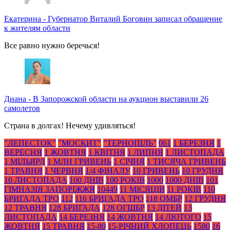
Екатерина
-
Губернатор Виталий Боговин записал обращение
к жителям области
Все равно нужно беречься!
Диана
-
В Запорожской области на аукцион выставили 26
самолетов
Страна в долгах! Нечему удивляться!
"ЛЕПЕСТОК"
"МОСКИТ"
"ТЕРНОПІЛЬ"
061
1 БЕРЕЗНЯ
1
ВЕРЕСНЯ
1 ЖОВТНЯ
1 КВІТНЯ
1 ЛИПНЯ
1 ЛИСТОПАДА
1 МІЛЬЯРД
1 МЛН ГРИВЕНЬ
1 СІЧНЯ
1 ТИСЯЧА ГРИВЕНЬ
1 ТРАВНЯ
1 ЧЕРВНЯ
1/4 ФІНАЛУ
10 ГРИВЕНЬ
10 ГРУДНЯ
10 ЛИСТОПАДА
100 ДНІВ
100 РОКІВ
1000
1000 ДНІВ
101
ГІМНАЗІЯ ЗАПОРІЖЖЯ
10449
11 МІСЯЦІВ
11 РОКІВ
110
БРИГАДА ТРО
112
116 БРИГАДА ТРО
118 ОМБР
12 ГРУДНЯ
12 ТРАВНЯ
128 БРИГАДА
128 ОГШБР
13 ДІТЕЙ
13
ЛИСТОПАДА
14 БЕРЕЗНЯ
14 ЖОВТНЯ
14 ЛЮТОГО
15
ЖОВТНЯ
15 ТРАВНЯ
15-80
15-РІЧНИЙ ХЛОПЕЦЬ
1580
16