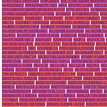
БОРОТЬБА УКРАЇНИ
БОРОЬББА
БОСТОНСЬКИЙ МАРАФ
БРАКОНЬЄР
БРАКОНЬЄРСТВО
БРАТ
БРАТИСЛАВА
БРЕХН
БУДАПЕШТСЬКИЙ МЕМОРАНДУМ
БУДЕ ВЕСНА
БУДИНК
БУДІВЕЛЬНИЙ МАЙДАНЧИК
БУДІВЛЯ
БУДІВНИЦТВО
БУК
ШЕВЧЕНКО
БУМБОКС
БУМЕРАНГ
БУНТ ПРИГОЖИНА
БУ
МІСТА
БЮДЖЕТ УКРАЇНИ
БЮДЖЕТНА КОМІСІЯ
БЮДЖЕТ
ВАЖКЕ ОЗБРОЄННЯ
ВАЖКИ ТРАВМИ
ВАЖКИЙ СТАН
ВА
ВАЛЕНТИН РЕЗНІЧЕНКО
ВАЛЕРІЙ БАРАНОВ
ВАЛЕРІЙ 
ВАЛІЗА
ВАНДАЛИ
ВАНДАЛІЗМ
ВАНТАЖ
ВАНТАЖІВКА
ВАНТОВИЙ МІСТ
ВАРІАНТ
ВАРІАНТИ
ВАРТА
ВАРТІСТЬ
ВАСИЛЬ МАЛЮК
ВАСИЛЬ СТУС
ВАСИЛЬ ФУРМАН
ВАС
ВВІЧЛИВІСТЬ
ВВС
ВДАЧНІСТЬ
ВДОСКОНАЛЕННЯ
ВДЯЧН
ВЕЛИКЕ БУДІВНИЦТВО
ВЕЛИКИЙ ЛУГ
ВЕЛИКИЙ ПІСТ
В
ВЕЛОСИПЕДИСТИ
ВЕЛЬТУМ-ЗАПОРІЖЖЯ
ВЕМІР ДАВИ
ВЕРЕСЕНЬ
ВЕРТОЛІТ
ВЕРХНЯ ТЕРСА
ВЕРХОВЕНСТВО З
ВЕРШИНА ГОРИ
ВЕСЕЛЕ
ВЕСЕЛКА
ВЕСІЛЛЯ
ВЕСНА
ВЕ
ВІЙНИ
ВЕТЕРИНАР
ВЕТКЛІНІКА
ВЕТО
ВЕТПАСПОРТ
ВЕ
ПРЕЗИДЕНТА
ВИБОРИ ПРЕЗИДЕНТА РФ
ВИБОРЦІ
ВИБОР
ВИБУХОВА ХВИЛЯ
ВИБУХОВИЙ ПРИСТРІЙ
ВИБУХОВІ 
ВИБУХОТЕХНІКИ
ВИБУХОТЕХНІКІ
ВИБУХОТЕХНІЧНА 
ВИВОЗ
ВИГНАЛА З ДОМУ
ВИГОТОВЛЕННЯ
ВИГУЛ ТВА
ВИДОБУВАННЯ
ВИДОБУТОК ГАЗУ
ВИДОВИЩЕ
ВИДРА
В
ВИКИНУВ З ВІКНА
ВИКИНУЛИ З ВІКНА
ВИКЛАДАЧ ІНФ
СЛУЖБА
ВИКОНАВЧИЙ ДИРЕКТОР
ВИКОНАВЧИЙ КОМІ
ВИКРАДЕННЯ ДИТИНИ
ВИКРАДЕННЯ ДІТЕЙ
ВИКРАДЕН