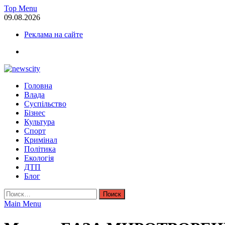
Skip
Top Menu
to
09.08.2026
content
Реклама на сайте
facebook
NewsCity — свежие новости Запорожья сегодня
Головна
Новости Запорожья и Запорожской области сегодня. События За
Влада
Суспільство
Бізнес
Культура
Спорт
Кримінал
Політика
Екологія
ДТП
Блог
Найти:
Main Menu