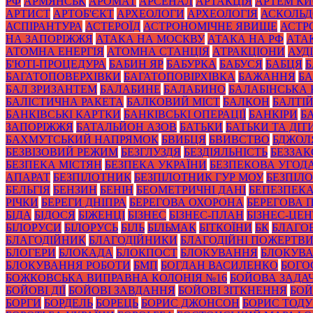
РФ
АРМЯНСЬК
АРОМАТ
АРСЕНАЛ
АРТАКЦІЯ
АРТЕМ К
АРТИСТ
АРТОБ'ЄКТ
АРХЕОЛОГИ
АРХЕОЛОГІЯ
АСКОЛЬД
АСПІРАНТУРА
АСТЕРОЇД
АСТРОНОМІЧНЕ ЯВИЩЕ
АСТР
НА ЗАПОРІЖЖЯ
АТАКА НА МОСКВУ
АТАКА НА РФ
АТА
АТОМНА ЕНЕРГІЯ
АТОМНА СТАНЦІЯ
АТРАКЦІОНИ
АУД
Б'ЮТІ-ПРОЦЕДУРА
БАБИН ЯР
БАБУРКА
БАБУСЯ
БАБЦЯ
БАГАТОПОВЕРХІВКИ
БАГАТОПОВІРХІВКА
БАЖАННЯ
БА
БАЛ ЗРИЗАНТЕМ
БАЛАБИНЕ
БАЛАБИНО
БАЛАБІНСЬКА
БАЛІСТИЧНА РАКЕТА
БАЛКОВИЙ МІСТ
БАЛКОН
БАЛТІ
БАНКІВСЬКІ КАРТКИ
БАНКІВСЬКІ ОПЕРАЦІЇ
БАНКІРИ
Б
ЗАПОРІЖЖЯ
БАТАЛЬЙОН АЗОВ
БАТЬКИ
БАТЬКИ ТА ДІТ
БАХМУТСЬКИЙ НАПРЯМОК
БВИБЦЯ
БВИВСТВО
БДЖОЛ
БЕЗВІЗОВИЙ РЕЖИМ
БЕЗГЛУЗДЯ
БЕЗДІЯЛЬНІСТЬ
БЕЗЗА
БЕЗПЕКА МІСТЯН
БЕЗПЕКА УКРАЇНИ
БЕЗПЕКОВА УГОД
АПАРАТ
БЕЗПІЛОТНИК
БЕЗПІЛОТНИК ГУР МОУ
БЕЗПІЛ
БЕЛЬГІЯ
БЕНЗИН
БЕНІН
БЕОМЕТРИЧНІ ДАНІ
БЕПЕЗПЕК
РІЧКИ
БЕРЕГИ ДНІПРА
БЕРЕГОВА ОХОРОНА
БЕРЕГОВА 
БІДА
БІДОСЯ
БІЖЕНЦІ
БІЗНЕС
БІЗНЕС-ПЛАН
БІЗНЕС-ЦЕН
БІЛОРУСИ
БІЛОРУСЬ
БІЛЬ
БІЛЬМАК
БІТКОЇНИ
БК
БЛАГО
БЛАГОДІЙНИК
БЛАГОДІЙНИКИ
БЛАГОДІЙНІ ПОЖЕРТВ
БЛОГЕРИ
БЛОКАДА
БЛОКПОСТ
БЛОКУВАННЯ
БЛОКУВА
БЛОКУВАННЯ РОБОТИ
БМП
БОГДАН ВАСИЛЕНКО
БОГО
БОЖКОВСЬКА ВИПРАВНА КОЛОНІЯ №16
БОЙОВА ЗАДА
БОЙОВІ ДІЇ
БОЙОВІ ЗАВДАННЯ
БОЙОВІ ЗІТКНЕННЯ
БОЙ
БОРГИ
БОРДЕЛЬ
БОРЕЦЬ
БОРИС ДЖОНСОН
БОРИС ТОД