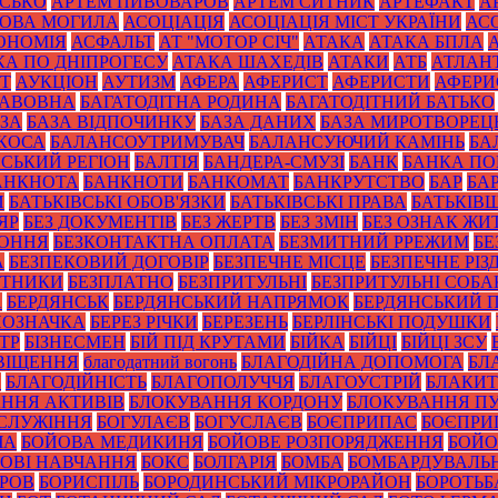
ИСЬКО
АРТЕМ ПИВОВАРОВ
АРТЕМ СИТНИК
АРТЕФАКТ
А
ОВА МОГИЛА
АСОЦІАЦІЯ
АСОЦІАЦІЯ МІСТ УКРАЇНИ
АС
ОНОМІЯ
АСФАЛЬТ
АТ "МОТОР СІЧ"
АТАКА
АТАКА БПЛА
КА ПО ДНІПРОГЕСУ
АТАКА ШАХЕДІВ
АТАКИ
АТБ
АТЛАН
ІТ
АУКЦІОН
АУТИЗМ
АФЕРА
АФЕРИСТ
АФЕРИСТИ
АФЕРИ
БАВОВНА
БАГАТОДІТНА РОДИНА
БАГАТОДІТНИЙ БАТЬКО
ЗА
БАЗА ВІДПОЧИНКУ
БАЗА ДАНИХ
БАЗА МИРОТВОРЕЦ
 КОСА
БАЛАНСОУТРИМУВАЧ
БАЛАНСУЮЧИЙ КАМІНЬ
БА
ЙСЬКИЙ РЕГІОН
БАЛТІЯ
БАНДЕРА-СМУЗІ
БАНК
БАНКА П
АНКНОТА
БАНКНОТИ
БАНКОМАТ
БАНКРУТСТВО
БАР
БА
И
БАТЬКІВСЬКІ ОБОВ'ЯЗКИ
БАТЬКІВСЬКІ ПРАВА
БАТЬКІВ
ЯР
БЕЗ ДОКУМЕНТІВ
БЕЗ ЖЕРТВ
БЕЗ ЗМІН
БЕЗ ОЗНАК ЖИ
КОННЯ
БЕЗКОНТАКТНА ОПЛАТА
БЕЗМИТНИЙ РРЕЖИМ
БЕ
А
БЕЗПЕКОВИЙ ДОГОВІР
БЕЗПЕЧНЕ МІСЦЕ
БЕЗПЕЧНЕ РІЗ
ОТНИКИ
БЕЗПЛАТНО
БЕЗПРИТУЛЬНІ
БЕЗПРИТУЛЬНІ СОБА
А
БЕРДЯНСЬК
БЕРДЯНСЬКИЙ НАПРЯМОК
БЕРДЯНСЬКИЙ 
ПОЗНАЧКА
БЕРЕЗ РІЧКИ
БЕРЕЗЕНЬ
БЕРЛІНСЬКІ ПОДУШКИ
ТР
БІЗНЕСМЕН
БІЙ ПІД КРУТАМИ
БІЙКА
БІЙЦІ
БІЙЦІ ЗСУ
ВІЩЕННЯ
благодатний вогонь
БЛАГОДІЙНА ДОПОМОГА
БЛ
И
БЛАГОДІЙНІСТЬ
БЛАГОПОЛУЧЧЯ
БЛАГОУСТРІЙ
БЛАКИТ
ННЯ АКТИВІВ
БЛОКУВАННЯ КОРДОНУ
БЛОКУВАННЯ ПУ
СЛУЖІННЯ
БОГУЛАЄВ
БОГУСЛАЄВ
БОЄПРИПАС
БОЄПРИ
ЧА
БОЙОВА МЕДИКИНЯ
БОЙОВЕ РОЗПОРЯДЖЕННЯ
БОЙО
ОВІ НАВЧАННЯ
БОКС
БОЛГАРІЯ
БОМБА
БОМБАРДУВАЛЬ
УРОВ
БОРИСПІЛЬ
БОРОДИНСЬКИЙ МІКРОРАЙОН
БОРОТЬБ