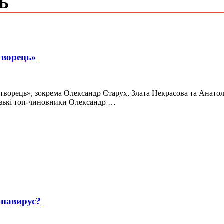
Ь
творець»
ворець», зокрема Олександр Старух, Злата Некрасова та Анатолі
різькі топ-чиновники Олександр …
навирус?