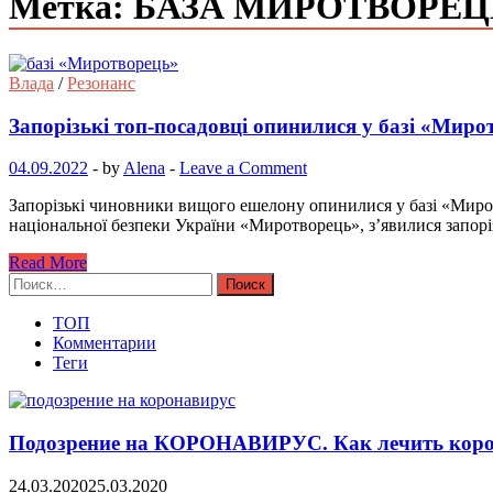
Метка: БАЗА МИРОТВОРЕЦ
Влада
/
Резонанс
Запорізькі топ-посадовці опинилися у базі «Миро
04.09.2022
-
by
Alena
-
Leave a Comment
Запорізькі чиновники вищого ешелону опинилися у базі «Мирот
національної безпеки України «Миротворець», з’явилися запо
Read More
Найти:
ТОП
Комментарии
Теги
Подозрение на КОРОНАВИРУС. Как лечить коро
24.03.2020
25.03.2020