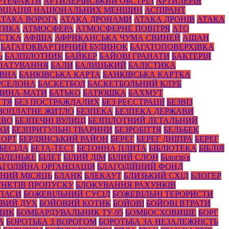
РТЕФАКТИ
АРТИЛЕРІЙСЬКИЙ ОБСТРІЛ
АРТИЛЕРІЯ
ОЦІАЦІЯ НАЦІОНАЛЬНИХ МЕНШИН
АСПІРАНТ
АТАКА ВОРОГА
АТАКА ДРОНАМИ
АТАКА ДРОНІВ
АТАКА
ТИКА
АТМОСФЕРА
АТМОСФЕРНЕ ПОВІТРЯ
АТО
СТКА
АФІША
АФРИКАНСЬКА ЧУМА СВИНЕЙ
АШАН
БАГАТОКВАРТИРНИЙ БУДИНОК
БАГАТОПОВЕРХІВКА
Ь
БАЗПІЛОТНИК
БАЙКЕР
БАЙОВІ ГРАНАТИ
БАКТЕРІЯ
ЛАТУВАННЯ
БАЛИ
БАЛИЦЬКИЙ
БАЛІСТИКА
ОВНА
БАНКІВСЬКА КАРТА
БАНКІВСЬКА КАРТКА
РСЕЛОНА
БАСКЕТБОЛ
БАСКЕТБОЛЬНИЙ КЛУБ
ЩИНА-МАТИ
БАТЬКО
БАТЮШКА
БАХМУТ
ТТЯ
БЕЗ ПОСТРАЖДАЛИХ
БЕЗ РЕЄСТРАЦІЇ
БЕЗВІЗ
ЗОПЛАТНЕ ЖИТЛО
БЕЗПЕКА
БЕЗПЕКА ДЕРЖАВИ
ДВО
БЕЗПЕЧНІ ВУЛИЦІ
БЕЗПІЛОТНИЙ ЛЕТАЛЬНИЙ
КИ
БЕЗПРИТУЛЬНІ ТВАРИНИ
БЕЗРОБІТТЯ
БЕЛЬБЕК
ПОРТ
БЕРДЯНСЬКИЙ РАЙОН
БЕРЕГ
БЕРЕГ ДНІПРА
БЕРЕГ
БЕСІДА
БЕТА-ТЕСТ
БЕТОННА ПЛИТА
БІБЛІОТЕКА
БІБЛІЯ
БІЛЕНЬКЕ
БІЛЕТ
БІЛИЙ ДІМ
БІЛИЙ СЛОН
Білогір'я
АГОДІЙНА ОРГАНІЗАЦІЯ
БЛАГОДІЙНИЙ ФОНД
НИЙ МІСЯЦЬ
БЛАНК
БЛЕКАУТ
БЛИЗЬКИЙ СХІД
БЛОГЕР
НКТІВ ПРОПУСКУ
БЛОКУВАННЯ РАХУНКІВ
ПАСИ
БОЖЕВІЛЬНИЙ СУСІД
БОЖЕВІЛЬНІ ТЕРОРИСТИ
ВИЙ ДУХ
БОЙОВИЙ КОТИК
БОЙОВІ
БОЙОВІ ВТРАТИ
НИК
БОМБАРДУВАЛЬНИК ТУ-95
БОМБОСХОВИЩЕ
БОРГ
А
БОРОТЬБА З ВОРОГОМ
БОРОТЬБА ЗА НЕЗАЛЕЖНІСТЬ