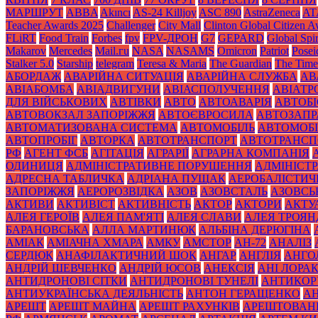
МАРШРУТ
ABBA
Akıncı
AS-24 Killjoy
ASC 890
AstraZeneca
AT
Teacher Awards 2025
Challenger
City Mall
Clinton Global Citizen 
FLiRT
Food Train
Forbes
fpv
FPV-ДРОН
G7
GEPARD
Global Spir
Makarov
Mercedes
Mаil.гu
NASA
NASAMS
Omicron
Patriot
Posei
Stalker 5.0
Starship
telegram
Teresa & Maria
The Guardian
The Time
АБОРДАЖ
АВАРІЙНА СИТУАЦІЯ
АВАРІЙНА СЛУЖБА
АВ
АВІАБОМБА
АВІАДВИГУНИ
АВІАСПОЛУЧЕННЯ
АВІАТ
ДЛЯ ВІЙСЬКОВИХ
АВТІВКИ
АВТО
АВТОАВАРІЯ
АВТОБІ
АВТОВОКЗАЛ ЗАПОРІЖЖЯ
АВТОЄВРОСИЛА
АВТОЗАПР
АВТОМАТИЗОВАНА СИСТЕМА
АВТОМОБІЛЬ
АВТОМОБІ
АВТОПРОБІГ
АВТОРКА
АВТОТРАНСПОРТ
АВТОТРАНСП
РФ
АГЕНТ ФСБ
АГІТАЦІЯ
АГРАРІЇ
АГРАРНА КОМПАНІЯ
ОДИНИЦЯ
АДМІНІСТРАТИВНЕ ПОРУШЕННЯ
АДМІНІСТ
АДРЕСНА ТАБЛИЧКА
АДРІАНА ПУЩАК
АЕРОБАЛІСТИЧ
ЗАПОРІЖЖЯ
АЕРОРОЗВІДКА
АЗОВ
АЗОВСТАЛЬ
АЗОВСЬ
АКТИВИ
АКТИВІСТ
АКТИВНІСТЬ
АКТОР
АКТОРИ
АКТУ
АЛЕЯ ГЕРОЇВ
АЛЕЯ ПАМ'ЯТІ
АЛЕЯ СЛАВИ
АЛЕЯ ТРОЯН
БАРАНОВСЬКА
АЛЛА МАРТИНЮК
АЛЬБІНА ДЕРЮГІНА
АМІАК
АМІАЧНА ХМАРА
АМКУ
АМСТОР
АН-72
АНАЛІЗ
СЕРДЮК
АНАФІЛАКТИЧНИЙ ШОК
АНГАР
АНГЛІЯ
АНГО
АНДРІЙ ШЕВЧЕНКО
АНДРІЙ ЮСОВ
АНЕКСІЯ
АНІ ЛОРА
АНТИДРОНОВІ СІТКИ
АНТИДРОНОВІ ТУНЕЛІ
АНТИКОР
АНТИУКРАЇНСЬКА ДЕЯЛЬНІСТЬ
АНТОН ГЕРАЩЕНКО
А
АРЕШТ
АРЕШТ МАЙНА
АРЕШТ РАХУНКІВ
АРЕШТОВАН