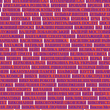
ОН
БОТ
БОТАНИЧНИЙ САД
БОТАНІЧНИЙ САД
БОТОФЕРМ
Я
БРИТАНСЬКА РОЗВІДКА
БРИФІНГ
БРОВАРИ
БРОНЗА
БР
И
БУДИНОК
БУДИНОК КУЛЬТУРИ
БУДИНОК СІМЕЙНОГО Т
БУКОВИНА
БУЛАВА
БУЛІНГ
БУЛЬВАР ВІНТЕРА
БУЛЬВАР 
РЕВІЙ
БУРУЛЬКА
БУРЯ
БУХГАЛТЕРКА
БУЦЕФАЛ
БУЧА
БУЧ
НІ КОШТИ
БЮЛЕТЕНІ
БЮРО РИТУАЛЬНИХ ПОСЛУГ
БЮС
ЖЛИВИЙ ПРОЄКТ
ВАЖЛИВІ РІШЕННЯ
ВАЖЛИВО
ВАЗ
ВА
ЗАЛУЖНИЙ
ВАЛЕРІЙ ЛОБАНОВСЬКИЙ
ВАЛЕРІЙ МОСТОВИ
ВАНТАЖІВКИ
ВАНТАЖНЕ СПОЛУЧЕННЯ
ВАНТАЖНИЙ АВ
ВАРШАВА
ВАСИЛІВКА
ВАСИЛІВКА_
ВАСИЛІВСЬКИЙ РА
ЮК
ВАТАЖОК
ВАТИКАН
ВАШИНГТОН
ВБИВСТВО
ВБИВСТ
ІСТЬ
ВЕДМІДЬ
ВЕЙП
ВЕЛИКА БРИТАНІЯ
ВЕЛИКА ВІТЧИ
ЕЛИКИЙ ТРИЗУБ
ВЕЛИКОБРИТАНІЯ
ВЕЛИКОДНІ СВЯТА
ТЯН
ВЕНЕРА
ВЕНЕЦІЯ
ВЕНТИЛЯЦІЙНА ШАХТА
ВЕРБА
ВЕ
АКОНУ
ВЕРХОВНА РАДА
ВЕРХОВНА РАДА УКРАЇНИ
ВЕРХ
СНЯНА ПОГОДА
ВЕСНЯНЕ РІВНОДЕННЯ
ВЕТЕРАН ВІЙНИ
ЧЕРЯ
ВЖАНУВАННЯ ПАМ'ЯТІ
ВЗАЇМОДІЯ
ВЗУТТЯ
ВИБАЧ
ЧА КОМІСІЯ
ВИБУХ
ВИБУХ ГРАНАТИ
ВИБУХ ОБСТРІЛ УК
РЕЧОВИНИ
ВИБУХОВІ РОБОТИ
ВИБУХОНЕБЕЗПЕЧНИЙ ПР
СЛУЖБА
ВИВЕДЕННЯ ГРОШЕЙ
ВИВЕРЖЕННЯ
ВИВІЗ
ВИВІ
РИН
ВИД СПОРТУ
ВИДАННЯ
ВИДАЧА ПОСИЛОК
ВИДІЛЕН
ИЗВОЛЕННЯ
ВИЗНАННЯ
ВИЗНАЧНІ МІСЦЯ
ВИЇЗД
ВИЇЗД З
ОРМАТИКИ
ВИКЛАДАЧИ
ВИКЛИК
ВИКЛИК ПОЛІЦІЇ
ВИКЛ
ТЕТ
ВИКОНАННЯ
ВИКОНУЮЧИЙ ОБОВ'ЯЗКИ
ВИКОРИСТ
НЯ ЛЮДЕЙ
ВИКРАДЕННЯ ЛЮДИНИ
ВИКРИТТЯ
Виктор Мед