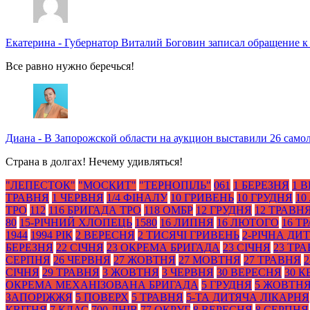
Екатерина
-
Губернатор Виталий Боговин записал обращение к
Все равно нужно беречься!
Диана
-
В Запорожской области на аукцион выставили 26 само
Страна в долгах! Нечему удивляться!
"ЛЕПЕСТОК"
"МОСКИТ"
"ТЕРНОПІЛЬ"
061
1 БЕРЕЗНЯ
1 
ТРАВНЯ
1 ЧЕРВНЯ
1/4 ФІНАЛУ
10 ГРИВЕНЬ
10 ГРУДНЯ
10
ТРО
112
116 БРИГАДА ТРО
118 ОМБР
12 ГРУДНЯ
12 ТРАВН
80
15-РІЧНИЙ ХЛОПЕЦЬ
1580
16 ЛИПНЯ
16 ЛЮТОГО
16 Т
1944
1994 РІК
2 ВЕРЕСНЯ
2 ТИСЯЧІ ГРИВЕНЬ
2-РІЧНА ДИ
БЕРЕЗНЯ
22 СІЧНЯ
23 ОКРЕМА БРИГАДА
23 СІЧНЯ
23 ТР
СЕРПНЯ
26 ЧЕРВНЯ
27 ЖОВТНЯ
27 МОВТНЯ
27 ТРАВНЯ
2
СІЧНЯ
29 ТРАВНЯ
3 ЖОВТНЯ
3 ЧЕРВНЯ
30 ВЕРЕСНЯ
30 К
ОКРЕМА МЕХАНІЗОВАНА БРИГАДА
5 ГРУДНЯ
5 ЖОВТН
ЗАПОРІЖЖЯ
5 ПОВЕРХ
5 ТРАВНЯ
5-ТА ДИТЯЧА ЛІКАРНЯ
КВІТНЯ
7 КЛАС
700 ДНІВ
77 ОКРУГ
8 ВЕРЕСНЯ
8 СЕРПНЯ