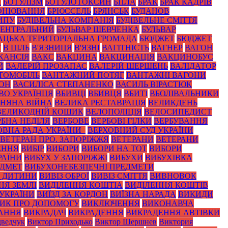
А
БОТУЛІЗМ
БОТУЛОТОКСИН
БПЛА
БРАК
БРАК КАДРІВ
ОНЮВАННЯ
БРЮССЕЛЬ
БРЯНСЬК
БУДАНОВ
ИПУ
БУДІВЕЛЬНА КОМПАНІЯ
БУДІВЕЛЬНЕ СМІТТЯ
ЦЕНТРАЛЬНИЙ
БУЛЬВАР ШЕВЧЕНКА
БУЛЬВАР
АЦЬКА ТЕРИТОРІАЛЬНА ГРОМАДА
БЮДЖЕТ
БЮДЖЕТ
Т
В ЦІЛЬ
В'ЯЗНИЦЯ
В'ЯЗНІ
ВАГІТНІСТЬ
ВАГНЕР
ВАГОН
КАНСІЯ
ВАКС
ВАКЦИНА
ВАКЦИНАЦІЯ
ВАКЦИНОБУС
Й
ВАЛЕРІЙ ПРОЗАПАС
ВАЛЕРІЙ ШЕРШЕНЬ
ВАЛІДАТОР
ТОМОБІЛЬ
ВАНТАЖНИЙ ПОТЯГ
ВАНТАЖНІ ВАГОНИ
ЙОН
ВАСИЛІСА СТЕПАНЕНКО
ВАСИЛЬ ВІРАСТЮК
ВО УКРАЇНЦЯ
ВБИВЦІ
ВБИВЦЯ
ВБИТІ
ВБОЛІВАЛЬНИКИ
ЗНЯНА ВІЙНА
ВЕЛИКА РЕСТАВРАЦІЯ
ВЕЛИКДЕНЬ
ВЕЛИКОДНІЙ КОШИК
ВЕЛОПОЛІЦІЯ
ВЕЛОСИПЕДИСТ
РБНА НЕДІЛЯ
ВЕРБОВЕ
ВЕРБОВІ ГІЛКИ
ВЕРБУВАННЯ
ОВНА РАДА УКРАЇНИ_
ВЕРХОВНИЙ СУД УКРАЇНИ
ВЕТЕРАН ПРО. ЗАПОРІЖЖЯ
ВЕТЕРАНИ
ВЕТЕРАНИ
ЕННЯ
ВИБІР
ВИБОРИ
ВИБОРИ НА ТОТ
ВИБОРИ
РАЇНИ
ВИБУХ У ЗАПОРІЖЖІ
ВИБУХИ
ВИБУХІВКА
ЕДМЕТ
ВИБУХОНЕБЕЗПЕЧНІ ПРЕДМЕТИ
З ДИТИНИ
ВИВІЗ ОБРОЇ
ВИВІЗ СМІТТЯ
ВИВНОВОК
НЯ ЗЕМЛІ
ВИДІЛЕННЯ КОШТІА
ВИДІЛЕННЯ КОШТІВ
 УКРАЇНИ
ВИЇЗД ЗА КОРДОН
ВИЇЗНА НАРАДА
ВИКИДИ
ИК ПРО ДОПОМОГУ
ВИКЛЮЧЕННЯ
ВИКОНАВЧА
АННЯ
ВИКРАДАЧ
ВИКРАДЕННЯ
ВИКРАДЕННЯ АВТІВКИ
ведчук
Виктор Приходько
Виктор Шершнев
Виктория