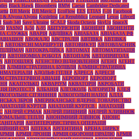
tles
Black Нawk
Bloomberg
BMW
Caesar
Cambridge Dedicated
etta
DJI Mavic
DJI Mavic 3
EcoFlow
EES
ETIAS
F-16
Facebook
il & Alyona Alyona
Kızılelma
La Repubblica
Leopard
Lexus
Lifecell
R
Saab 340
Save Ukraine
SCALP
Skoda Octavia
SkyUp
SpaceX
50
YASNO
А-50
А-95
АБІТУРІЄНТИ
АБОНЕНТ
АБОНЕНТИ
НА СЛУЖБА
АВАРІЯ
АВДІЇВКА
АВІАБАЗА
АВІАБАЗА РФ
АВІАШОУ
АВОКАДО
АВСТРАЛІЯ
АВТІВКА
АВТІВКА
УТ
АВТОБУСНІ МАРШРУТИ
АВТОВИКУП
АВТОВЛАСНИК
ПІДІЙМАЧ
АВТОКРАДІЙКА
АВТОМАТ
АВТОМАТИЗАЦІЯ
РИ
АВТОНОМНА РОБОТА
АВТОПАРК
АВТОПРИГОДА
А
АВТОШЛЯХ
АГЕНСТВО ВІДНОВЛЕННЯ
АГЕНТ
АГЕНТ
ЛЯ
АДМІНІСТРАТИВНА БУДІВЛЯ
АДМІНІСТРАТИВНА
НМАТЕРІАЛИ
АДОЛЬФ ГІТЛЕР
АДРЕСА
АДРЕСИ
 СТРАТЕГІЧНОЇ АВІАЦІЇ
АЕРОПОРТ
АЕРОПОРТ
ННЯ
АКАПУЛЬКО
АКВАРІУМ
АКВАТОРІЯ
АКРОБАТИ
ЦІЯ ПРОТЕСТУ
АЛБАНІЯ
АЛГОКОЛЬ
АЛГОРИТМ
АЛЕЯ
ЛКОГОЛЬНЕ СП'ЯНІННЯ
АЛКОГОЛЬНІ НАПОЇ
АЛЛА
НСЬКА ЗБРОЯ
АМЕРИКАНСЬКЕ ЯДЕРНЕ ТОВАРИСТВО
АНАТОЛІЙ КУРТЄВ
АНАТОЛІЙ КУРТЄВ_
АНАТОЛІЙ
С
АНДРІЙ ЄРМАК
АНДРІЙ ПИШНИЙ
АНДРІЙ ХЛИВНЮК
НОМАЛЬНЕ ТЕПЛО
АНОНІМНИЙ ДЗВІНОК
АНОНС
АНІТАРІЯ
АНТИТЕРОРИСТИЧНА ОПЕРАЦІЯ
ЦІЙНИЙ СУД
АПТЕКА
АРГЕНТИНА
АРЕНА ЦИРКУ
АРМІЯ
АРМІЯ ДРОНІВ
АРМІЯ ОБОРОНИ ІЗРАЇЛЮ
АРМІЯ