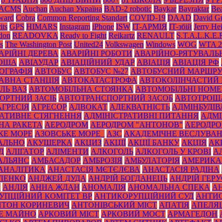
ACMS
Auchan
Auchan Україна
BAD-2 robotic
Baykar
Bayraktar
Bea
Award
Cobra
Common Reporting Standart
COVID-19
DAAD
David Gu
its
GPS
HIMARS
Instagram
iPhone
ISW
IT-АРМІЯ
IT-збій
Jerry He
don
READOVKA
Ready to Fight
Reikartz
RENAULT
S.T.A.L.K.E.
s
The Washington Post
United24
Volkswagen
Windows
WOG
WTA 2
АРІЙНІ ДЕРЕВА
АВАРІЙНІ РОБОТИ
АВАРІЙНО-РЯТУВАЛЬ
РОЩА
АВІАУДАР
АВІАЦІЙНИЙ УДАР
АВІАЦІЯ
АВІАЦІЯ РФ
ОГРАФІЯ
АВТОБУС
АВТОБУС №27
АВТОБУСНИЙ МАРШР
АВНА СТАНЦІЯ
АВТОКАТАСТРОФА
АВТОКОЛІНЧАСТИЙ 
ЛЬ ВАЗ
АВТОМОБІЛЬНА СТОЯНКА
АВТОМОБІЛЬНІ НОМЕ
ОРТНИЙ ЗАСІБ
АВТОТРАНСПОРТНИЙ ЗАСОБ
АВТОТРОЩ
АГРЕСІЯ
АГРЕСОР
АДВОКАТ
АДЕКВАТНІСТЬ
АДМІНБУДІВ
РАТИВНЕ СТЯГНЕННЯ
АДМІНІСТРАТИВНІ ПИТАННЯ
АДМІ
НА РАКЕТА
АЕРОДРОМ
АЕРОДРОМ "АНТОНОВ"
АЕРОДРОМ
КЕ МОРЕ
АЗОВСЬКЕ МОРЕ_
АЗС
АКАДЕМІЧНЕ ВЕСЛУВА
АЛЬНО
АКУШЕРКА
АКЦИЗ
АКЦІЇ
АКЦІЇ БАНКУ
АКЦІЯ
АК
Д
АЛІГАТОР
АЛІМЕНТИ
АЛКОГОЛЬ
АЛКОГОЛЬ У КРОВІ
А
АЛЬЯНС
АМБАСАДОР
АМБРОЗІЯ
АМБУЛАТОРІЯ
АМЕРИКА
АНАЛІТИКА
АНАСТАСІЯ МЄТЄЛЄВА
АНАСТАСІЯ РАДІНА
ЛЕНКО
АНДЖЕЙ ДУДА
АНДРІЙ БОГДАНЕЦЬ
АНДРІЙ ГЕРУ
К
АНЛІЯ
АННА ЖДАН
АНОМАЛІЯ
АНОМАЛЬНА СПЕКА
А
УПЦІЙНИЙ КОМІТЕТ ВР
АНТИКОРУПЦІЙНИЙ СУД
АНТИС
НТОН КОРИНЕВИЧ
АНТОНІВСЬКИЙ МІСТ
АПАТІЯ
АПЕЛЯ
Е МАЙНО
АРКОВИЙ МІСТ
АРКОВИЙ МОСТ
АРМАГЕДОН