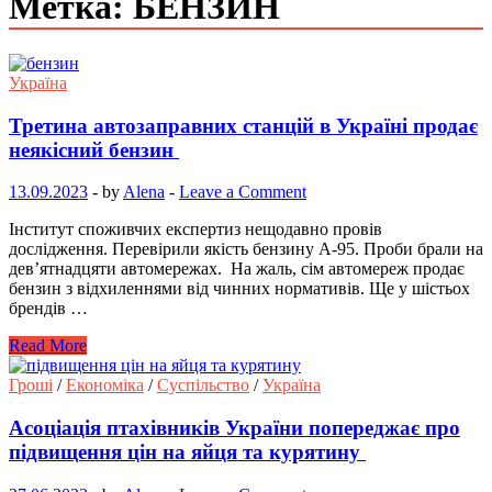
Метка: БЕНЗИН
Україна
Третина автозаправних станцій в Україні продає
неякісний бензин
13.09.2023
-
by
Alena
-
Leave a Comment
Інститут споживчих експертиз нещодавно провів
дослідження. Перевірили якість бензину А-95. Проби брали на
дев’ятнадцяти автомережах. На жаль, сім автомереж продає
бензин з відхиленнями від чинних нормативів. Ще у шістьох
брендів …
Read More
Гроші
/
Економіка
/
Суспільство
/
Україна
Асоціація птахівників України попереджає про
підвищення цін на яйця та курятину