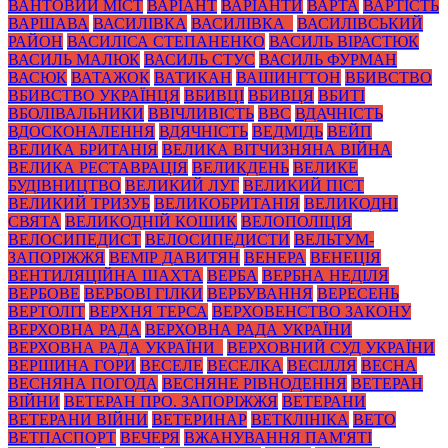
ВАНТОВИЙ МІСТ
ВАРІАНТ
ВАРІАНТИ
ВАРТА
ВАРТІСТЬ
ВАРШАВА
ВАСИЛІВКА
ВАСИЛІВКА_
ВАСИЛІВСЬКИЙ
РАЙОН
ВАСИЛІСА СТЕПАНЕНКО
ВАСИЛЬ ВІРАСТЮК
ВАСИЛЬ МАЛЮК
ВАСИЛЬ СТУС
ВАСИЛЬ ФУРМАН
ВАСЮК
ВАТАЖОК
ВАТИКАН
ВАШИНГТОН
ВБИВСТВО
ВБИВСТВО УКРАЇНЦЯ
ВБИВЦІ
ВБИВЦЯ
ВБИТІ
ВБОЛІВАЛЬНИКИ
ВВІЧЛИВІСТЬ
ВВС
ВДАЧНІСТЬ
ВДОСКОНАЛЕННЯ
ВДЯЧНІСТЬ
ВЕДМІДЬ
ВЕЙП
ВЕЛИКА БРИТАНІЯ
ВЕЛИКА ВІТЧИЗНЯНА ВІЙНА
ВЕЛИКА РЕСТАВРАЦІЯ
ВЕЛИКДЕНЬ
ВЕЛИКЕ
БУДІВНИЦТВО
ВЕЛИКИЙ ЛУГ
ВЕЛИКИЙ ПІСТ
ВЕЛИКИЙ ТРИЗУБ
ВЕЛИКОБРИТАНІЯ
ВЕЛИКОДНІ
СВЯТА
ВЕЛИКОДНІЙ КОШИК
ВЕЛОПОЛІЦІЯ
ВЕЛОСИПЕДИСТ
ВЕЛОСИПЕДИСТИ
ВЕЛЬТУМ-
ЗАПОРІЖЖЯ
ВЕМІР ДАВИТЯН
ВЕНЕРА
ВЕНЕЦІЯ
ВЕНТИЛЯЦІЙНА ШАХТА
ВЕРБА
ВЕРБНА НЕДІЛЯ
ВЕРБОВЕ
ВЕРБОВІ ГІЛКИ
ВЕРБУВАННЯ
ВЕРЕСЕНЬ
ВЕРТОЛІТ
ВЕРХНЯ ТЕРСА
ВЕРХОВЕНСТВО ЗАКОНУ
ВЕРХОВНА РАДА
ВЕРХОВНА РАДА УКРАЇНИ
ВЕРХОВНА РАДА УКРАЇНИ_
ВЕРХОВНИЙ СУД УКРАЇНИ
ВЕРШИНА ГОРИ
ВЕСЕЛЕ
ВЕСЕЛКА
ВЕСІЛЛЯ
ВЕСНА
ВЕСНЯНА ПОГОДА
ВЕСНЯНЕ РІВНОДЕННЯ
ВЕТЕРАН
ВІЙНИ
ВЕТЕРАН ПРО. ЗАПОРІЖЖЯ
ВЕТЕРАНИ
ВЕТЕРАНИ ВІЙНИ
ВЕТЕРИНАР
ВЕТКЛІНІКА
ВЕТО
ВЕТПАСПОРТ
ВЕЧЕРЯ
ВЖАНУВАННЯ ПАМ'ЯТІ