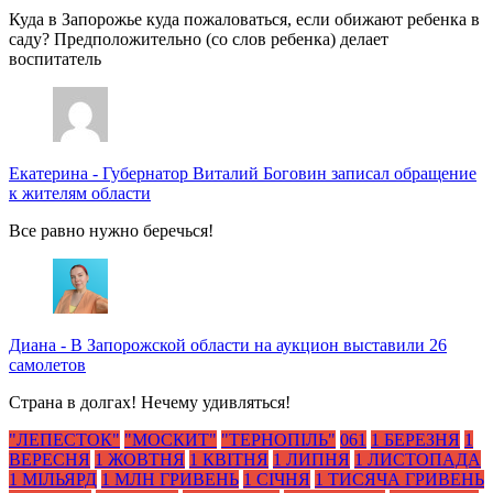
Куда в Запорожье куда пожаловаться, если обижают ребенка в
саду? Предположительно (со слов ребенка) делает
воспитатель
Екатерина
-
Губернатор Виталий Боговин записал обращение
к жителям области
Все равно нужно беречься!
Диана
-
В Запорожской области на аукцион выставили 26
самолетов
Страна в долгах! Нечему удивляться!
"ЛЕПЕСТОК"
"МОСКИТ"
"ТЕРНОПІЛЬ"
061
1 БЕРЕЗНЯ
1
ВЕРЕСНЯ
1 ЖОВТНЯ
1 КВІТНЯ
1 ЛИПНЯ
1 ЛИСТОПАДА
1 МІЛЬЯРД
1 МЛН ГРИВЕНЬ
1 СІЧНЯ
1 ТИСЯЧА ГРИВЕНЬ