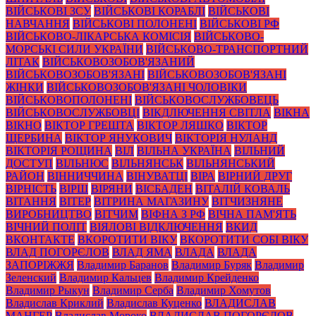
ВІЙСЬКОВІ ЗСУ
ВІЙСЬКОВІ КОРАБЛІ
ВІЙСЬКОВІ
НАВЧАННЯ
ВІЙСЬКОВІ ПОЛОНЕНІ
ВІЙСЬКОВІ РФ
ВІЙСЬКОВО-ЛІКАРСЬКА КОМІСІЯ
ВІЙСЬКОВО-
МОРСЬКІ СИЛИ УКРАЇНИ
ВІЙСЬКОВО-ТРАНСПОРТНИЙ
ЛІТАК
ВІЙСЬКОВОЗОБОВ'ЯЗАНИЙ
ВІЙСЬКОВОЗОБОВ'ЯЗАНІ
ВІЙСЬКОВОЗОБОВ'ЯЗАНІ
ЖІНКИ
ВІЙСЬКОВОЗОБОВ'ЯЗАНІ ЧОЛОВІКИ
ВІЙСЬКОВОПОЛОНЕНІ
ВІЙСЬКОВОСЛУЖБОВЕЦЬ
ВІЙСЬКОВОСЛУЖБОВЦІ
ВІКДЛЮЧЕННЯ СВІТЛА
ВІКНА
ВІКНО
ВІКТОР ГРЕШТА
ВІКТОР ЛЯШКО
ВІКТОР
ЩЕРБИНА
ВІКТОР ЯНУКОВИЧ
ВІКТОРІЯ НУЛАНД
ВІКТОРІЯ РОЩИНА
ВІЛ
ВІЛЬНА УКРАЇНА
ВІЛЬНИЙ
ДОСТУП
ВІЛЬНЮС
ВІЛЬНЯНСЬК
ВІЛЬНЯНСЬКИЙ
РАЙОН
ВІННИЧЧИНА
ВІНУВАТЦІ
ВІРА
ВІРНИЙ ДРУГ
ВІРНІСТЬ
ВІРШ
ВІРЯНИ
ВІСБАДЕН
ВІТАЛІЙ КОВАЛЬ
ВІТАННЯ
ВІТЕР
ВІТРИНА МАГАЗИНУ
ВІТЧИЗНЯНЕ
ВИРОБНИЦТВО
ВІТЧИМ
ВІФНА З РФ
ВІЧНА ПАМ'ЯТЬ
ВІЧНИЙ ПОЛІТ
ВІЯЛОВІ ВІДКЛЮЧЕННЯ
ВКИД
ВКОНТАКТЕ
ВКОРОТИТИ ВІКУ
ВКОРОТИТИ СОБІ ВІКУ
ВЛАД ПОГОРЄЛОВ
ВЛАД ЯМА
ВЛАДА
ВЛАДА
ЗАПОРІЖЖЯ
Владимир Баранов
Владимир Буряк
Владимир
Зеленский
Владимир Кальцев
Владимир Крейденко
Владимир Рыкун
Владимир Серба
Владимир Хомутов
Владислав Криклий
Владислав Куценко
ВЛАДИСЛАВ
МАНГЕР
Владислав Мороко
ВЛАДИСЛАВ ПОГОРЄЛОВ