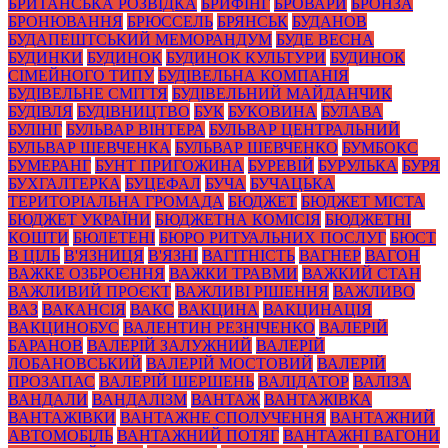
БРИТАНСЬКА РОЗВІДКА
БРИФІНГ
БРОВАРИ
БРОНЗА
БРОНЮВАННЯ
БРЮССЕЛЬ
БРЯНСЬК
БУДАНОВ
БУДАПЕШТСЬКИЙ МЕМОРАНДУМ
БУДЕ ВЕСНА
БУДИНКИ
БУДИНОК
БУДИНОК КУЛЬТУРИ
БУДИНОК
СІМЕЙНОГО ТИПУ
БУДІВЕЛЬНА КОМПАНІЯ
БУДІВЕЛЬНЕ СМІТТЯ
БУДІВЕЛЬНИЙ МАЙДАНЧИК
БУДІВЛЯ
БУДІВНИЦТВО
БУК
БУКОВИНА
БУЛАВА
БУЛІНГ
БУЛЬВАР ВІНТЕРА
БУЛЬВАР ЦЕНТРАЛЬНИЙ
БУЛЬВАР ШЕВЧЕНКА
БУЛЬВАР ШЕВЧЕНКО
БУМБОКС
БУМЕРАНГ
БУНТ ПРИГОЖИНА
БУРЕВІЙ
БУРУЛЬКА
БУРЯ
БУХГАЛТЕРКА
БУЦЕФАЛ
БУЧА
БУЧАЦЬКА
ТЕРИТОРІАЛЬНА ГРОМАДА
БЮДЖЕТ
БЮДЖЕТ МІСТА
БЮДЖЕТ УКРАЇНИ
БЮДЖЕТНА КОМІСІЯ
БЮДЖЕТНІ
КОШТИ
БЮЛЕТЕНІ
БЮРО РИТУАЛЬНИХ ПОСЛУГ
БЮСТ
В ЦІЛЬ
В'ЯЗНИЦЯ
В'ЯЗНІ
ВАГІТНІСТЬ
ВАГНЕР
ВАГОН
ВАЖКЕ ОЗБРОЄННЯ
ВАЖКИ ТРАВМИ
ВАЖКИЙ СТАН
ВАЖЛИВИЙ ПРОЄКТ
ВАЖЛИВІ РІШЕННЯ
ВАЖЛИВО
ВАЗ
ВАКАНСІЯ
ВАКС
ВАКЦИНА
ВАКЦИНАЦІЯ
ВАКЦИНОБУС
ВАЛЕНТИН РЕЗНІЧЕНКО
ВАЛЕРІЙ
БАРАНОВ
ВАЛЕРІЙ ЗАЛУЖНИЙ
ВАЛЕРІЙ
ЛОБАНОВСЬКИЙ
ВАЛЕРІЙ МОСТОВИЙ
ВАЛЕРІЙ
ПРОЗАПАС
ВАЛЕРІЙ ШЕРШЕНЬ
ВАЛІДАТОР
ВАЛІЗА
ВАНДАЛИ
ВАНДАЛІЗМ
ВАНТАЖ
ВАНТАЖІВКА
ВАНТАЖІВКИ
ВАНТАЖНЕ СПОЛУЧЕННЯ
ВАНТАЖНИЙ
АВТОМОБІЛЬ
ВАНТАЖНИЙ ПОТЯГ
ВАНТАЖНІ ВАГОНИ