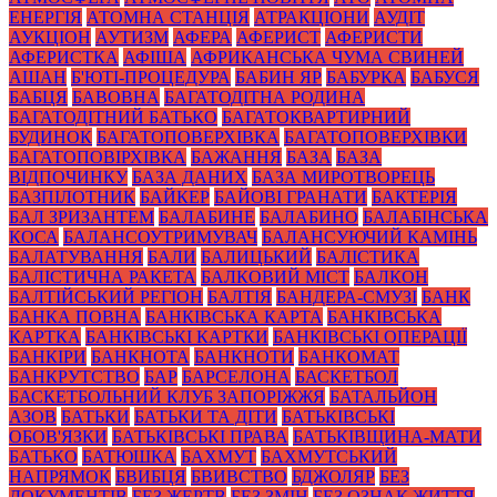
ЕНЕРГІЯ
АТОМНА СТАНЦІЯ
АТРАКЦІОНИ
АУДІТ
АУКЦІОН
АУТИЗМ
АФЕРА
АФЕРИСТ
АФЕРИСТИ
АФЕРИСТКА
АФІША
АФРИКАНСЬКА ЧУМА СВИНЕЙ
АШАН
Б'ЮТІ-ПРОЦЕДУРА
БАБИН ЯР
БАБУРКА
БАБУСЯ
БАБЦЯ
БАВОВНА
БАГАТОДІТНА РОДИНА
БАГАТОДІТНИЙ БАТЬКО
БАГАТОКВАРТИРНИЙ
БУДИНОК
БАГАТОПОВЕРХІВКА
БАГАТОПОВЕРХІВКИ
БАГАТОПОВІРХІВКА
БАЖАННЯ
БАЗА
БАЗА
ВІДПОЧИНКУ
БАЗА ДАНИХ
БАЗА МИРОТВОРЕЦЬ
БАЗПІЛОТНИК
БАЙКЕР
БАЙОВІ ГРАНАТИ
БАКТЕРІЯ
БАЛ ЗРИЗАНТЕМ
БАЛАБИНЕ
БАЛАБИНО
БАЛАБІНСЬКА
КОСА
БАЛАНСОУТРИМУВАЧ
БАЛАНСУЮЧИЙ КАМІНЬ
БАЛАТУВАННЯ
БАЛИ
БАЛИЦЬКИЙ
БАЛІСТИКА
БАЛІСТИЧНА РАКЕТА
БАЛКОВИЙ МІСТ
БАЛКОН
БАЛТІЙСЬКИЙ РЕГІОН
БАЛТІЯ
БАНДЕРА-СМУЗІ
БАНК
БАНКА ПОВНА
БАНКІВСЬКА КАРТА
БАНКІВСЬКА
КАРТКА
БАНКІВСЬКІ КАРТКИ
БАНКІВСЬКІ ОПЕРАЦІЇ
БАНКІРИ
БАНКНОТА
БАНКНОТИ
БАНКОМАТ
БАНКРУТСТВО
БАР
БАРСЕЛОНА
БАСКЕТБОЛ
БАСКЕТБОЛЬНИЙ КЛУБ ЗАПОРІЖЖЯ
БАТАЛЬЙОН
АЗОВ
БАТЬКИ
БАТЬКИ ТА ДІТИ
БАТЬКІВСЬКІ
ОБОВ'ЯЗКИ
БАТЬКІВСЬКІ ПРАВА
БАТЬКІВЩИНА-МАТИ
БАТЬКО
БАТЮШКА
БАХМУТ
БАХМУТСЬКИЙ
НАПРЯМОК
БВИБЦЯ
БВИВСТВО
БДЖОЛЯР
БЕЗ
ДОКУМЕНТІВ
БЕЗ ЖЕРТВ
БЕЗ ЗМІН
БЕЗ ОЗНАК ЖИТТЯ