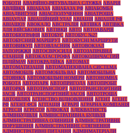
РОБОТИ
АВАРІЙНО-РЯТУВАЛЬНА СЛУЖБА
АВАРІЯ
АВДІЇВКА
АВІАБАЗА
АВІАБАЗА РФ
АВІАБОМБА
АВІАДВИГУНИ
АВІАСПОЛУЧЕННЯ
АВІАТРОЩА
АВІАУДАР
АВІАЦІЙНИЙ УДАР
АВІАЦІЯ
АВІАЦІЯ РФ
АВІАШОУ
АВОКАДО
АВСТРАЛІЯ
АВТІВКА
АВТІВКА
ДЛЯ ВІЙСЬКОВИХ
АВТІВКИ
АВТО
АВТОАВАРІЯ
АВТОБІОГРАФІЯ
АВТОБУС
АВТОБУС №27
АВТОБУСНИЙ МАРШРУТ
АВТОБУСНІ МАРШРУТИ
АВТОВИКУП
АВТОВЛАСНИК
АВТОВОКЗАЛ
ЗАПОРІЖЖЯ
АВТОЄВРОСИЛА
АВТОЗАПРАВНА
СТАНЦІЯ
АВТОКАТАСТРОФА
АВТОКОЛІНЧАСТИЙ
ПІДІЙМАЧ
АВТОКРАДІЙКА
АВТОМАТ
АВТОМАТИЗАЦІЯ
АВТОМАТИЗОВАНА СИСТЕМА
АВТОМОБІЛЬ
АВТОМОБІЛЬ ВАЗ
АВТОМОБІЛЬНА
СТОЯНКА
АВТОМОБІЛЬНІ НОМЕРИ
АВТОНОМНА
РОБОТА
АВТОПАРК
АВТОПРИГОДА
АВТОПРОБІГ
АВТОРКА
АВТОТРАНСПОРТ
АВТОТРАНСПОРТНИЙ
ЗАСІБ
АВТОТРАНСПОРТНИЙ ЗАСОБ
АВТОТРОЩА
АВТОШЛЯХ
АГЕНСТВО ВІДНОВЛЕННЯ
АГЕНТ
АГЕНТ
РФ
АГЕНТ ФСБ
АГІТАЦІЯ
АГРАРІЇ
АГРАРНА КОМПАНІЯ
АГРЕСІЯ
АГРЕСОР
АДВОКАТ
АДЕКВАТНІСТЬ
АДМІНБУДІВЛЯ
АДМІНІСТРАТИВНА БУДІВЛЯ
АДМІНІСТРАТИВНА ОДИНИЦЯ
АДМІНІСТРАТИВНЕ
ПОРУШЕННЯ
АДМІНІСТРАТИВНЕ СТЯГНЕННЯ
АДМІНІСТРАТИВНІ ПИТАННЯ
АДМІНМАТЕРІАЛИ