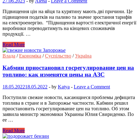
27.06.2023
-
by
Alena
-
Leave a Comment
Підвищення цін на яйця та курятину мають дві причини. Це
підвищення податків на паливо та значне зростання тарифів
на електроенергію. “Підвищення вартості електричної енергії
виробники переводитимуть на кінцевих споживачів
продукції. …
Read More
Влада
/
Економіка
/
Суспільство
/
Україна
Кабмин приостановил госрегулирование цен на
топливо: как изменятся цены на АЗС
18.05.2022
18.05.2022
-
by
Katya
-
Leave a Comment
Поступили свежие новости, касающиеся проблемы дефицита
топлива в стране и в Запорожье частности. Кабмин решил
приостановить госрегулирование цен на топливо. Об этом
заявила министр экономики Украины Юлия Свириденко. По
ее …
Read More