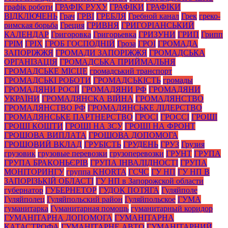
графік роботи
ГРАФІК РУХУ
ГРАФІКИ
ГРАФІКИ
ВІДКЛЮЧЕНЬ
Грач
ГРВІ
ГРЕБЛЯ
Гребной канал
Грек
греко-
римская борьба
Греция
ГРИВНЯ
ГРИГОРІАНСЬКИЙ
КАЛЕНДАР
Григоровка
Григорьевка
ГРИЗУНИ
ГРИП
Грипп
ГРІМ
ГРІХ
ГРОБ ГОСПОДНІЙ
Гроза
ГРОІ
ГРОМАДА
ЗАПОРІЖЖЯ
ГРОМАДИ ЗАПОРІЖЖЯ
ГРОМАДСЬКА
ОРГАНІЗАЦІЯ
ГРОМАДСЬКА ПРИЙМАЛЬНЯ
ГРОМАДСЬКЕ МІСЦЕ
громадський транспорт
ГРОМАДСЬКІ РОБОТИ
ГРОМАДСЬКІСТЬ
громады
ГРОМАДЯНИ РОСІЇ
ГРОМАДЯНИ РФ
ГРОМАДЯНИ
УКРАЇНИ
ГРОМАДЯНСКА ВІЙНА
ГРОМАДЯНСТВО
ГРОМАДЯНСТВО РФ
ГРОМАДЯНСЬКЕ ЛІДЕРСТВО
ГРОМАДЯНСЬКЕ ПАРТНЕРСТВО
ГРОСІ
ГРОССІ
ГРОШІ
ГРОШІ КОШТИ
ГРОШІ НА ЗСУ
ГРОШІ НА ФРОНТ
ГРОШОВА ВИПЛАТА
ГРОШОВА ДОПОМОГА
ГРОШОВИЙ ВКЛАД
ГРУБІСТЬ
ГРУДЕНЬ
ГРУЗ
Грузия
грузовик
грузовые перевозки
грузоперевозки
ГРУНТ
ГРУПА
ГРУПА БРАКОНЬЄРІВ
ГРУПА ІНВАЛІДНОСТІ
ГРУПА
МОНІТОРИНГУ
группа KHORTA
ГСЧС
ГУ НП
ГУ НП В
ЗАПОРІЗЬКІЙ ОБЛАСТІ
ГУ НП в Запорожской области
губернатор
ГУБЕРНЕТОР
ГУДОК ПОТЯГА
Гуляйполе
Гуляйполец
Гуляйпольский район
Гуляйпольское
ГУМА
гуманитарка
Гуманитарная помощь
гуманитарный коридор
ГУМАНІТАРНА ДОПОМОГА
ГУМАНІТАРНА
КАТАСТРОФА
ГУМАНІТАРНЕ АВТО
ГУМАНІТАРНИЙ