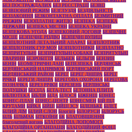
БЕЗ ПОСТРАЖДАЛИХ
БЕЗ РЕЄСТРАЦІЇ
БЕЗВІЗ
БЕЗВІЗОВИЙ РЕЖИМ
БЕЗГЛУЗДЯ
БЕЗДІЯЛЬНІСТЬ
БЕЗЗАКОННЯ
БЕЗКОНТАКТНА ОПЛАТА
БЕЗМИТНИЙ
РРЕЖИМ
БЕЗОПЛАТНЕ ЖИТЛО
БЕЗПЕКА
БЕЗПЕКА
ДЕРЖАВИ
БЕЗПЕКА МІСТЯН
БЕЗПЕКА УКРАЇНИ
БЕЗПЕКОВА УГОДА
БЕЗПЕКОВИЙ ДОГОВІР
БЕЗПЕЧНЕ
МІСЦЕ
БЕЗПЕЧНЕ РІЗДВО
БЕЗПЕЧНІ ВУЛИЦІ
БЕЗПІЛОТНИЙ ЛЕТАЛЬНИЙ АПАРАТ
БЕЗПІЛОТНИК
БЕЗПІЛОТНИК ГУР МОУ
БЕЗПІЛОТНИКИ
БЕЗПЛАТНО
БЕЗПРИТУЛЬНІ
БЕЗПРИТУЛЬНІ СОБАКИ
БЕЗПРИТУЛЬНІ
ТВАРИНИ
БЕЗРОБІТТЯ
БЕЛЬБЕК
БЕЛЬГІЯ
БЕНЗИН
БЕНІН
БЕОМЕТРИЧНІ ДАНІ
БЕПЕЗПЕКА
БЕРДЯНСЬК
БЕРДЯНСЬКИЙ НАПРЯМОК
БЕРДЯНСЬКИЙ ПОРТ
БЕРДЯНСЬКИЙ РАЙОН
БЕРЕГ
БЕРЕГ ДНІПРА
БЕРЕГ
РІЧКИ
БЕРЕГИ ДНІПРА
БЕРЕГОВА ОХОРОНА
БЕРЕГОВА
ПОЗНАЧКА
БЕРЕЗ РІЧКИ
БЕРЕЗЕНЬ
БЕРЛІНСЬКІ
ПОДУШКИ
БЕСІДА
БЕТА-ТЕСТ
БЕТОННА ПЛИТА
БІБЛІОТЕКА
БІБЛІЯ
БІДА
БІДОСЯ
БІЖЕНЦІ
БІЗНЕС
БІЗНЕС-ПЛАН
БІЗНЕС-ЦЕНТР
БІЗНЕСМЕН
БІЙ ПІД
КРУТАМИ
БІЙКА
БІЙЦІ
БІЙЦІ ЗСУ
БІЛЕНЬКЕ
БІЛЕТ
БІЛИЙ ДІМ
БІЛИЙ СЛОН
Білогір'я
БІЛОРУСИ
БІЛОРУСЬ
БІЛЬ
БІЛЬМАК
БІТКОЇНИ
БК
БЛАГОВІЩЕННЯ
благодатний вогонь
БЛАГОДІЙНА ДОПОМОГА
БЛАГОДІЙНА ОРГАНІЗАЦІЯ
БЛАГОДІЙНИЙ ФОНД