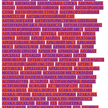
ЖДАН
АНОМАЛІЯ
АНОМАЛЬНА СПЕКА
АНОМАЛЬНЕ
ТЕПЛО
АНОНІМНИЙ ДЗВІНОК
АНОНС
АНТИДРОНОВІ
СІТКИ
АНТИДРОНОВІ ТУНЕЛІ
АНТИКОРУПЦІЙНИЙ
КОМІТЕТ ВР
АНТИКОРУПЦІЙНИЙ СУД
АНТИСАНІТАРІЯ
АНТИТЕРОРИСТИЧНА ОПЕРАЦІЯ
АНТИУКРАЇНСЬКА ДЕЯЛЬНІСТЬ
АНТОН ГЕРАЩЕНКО
АНТОН КОРИНЕВИЧ
АНТОНІВСЬКИЙ МІСТ
АПАТІЯ
АПЕЛЯЦІЙНИЙ СУД
АПТЕКА
АРГЕНТИНА
АРЕНА
ЦИРКУ
АРЕШТ
АРЕШТ МАЙНА
АРЕШТ РАХУНКІВ
АРЕШТОВАНЕ МАЙНО
АРКОВИЙ МІСТ
АРКОВИЙ
МОСТ
АРМАГЕДОН
АРМІЯ
АРМІЯ ДРОНІВ
АРМІЯ
ОБОРОНИ ІЗРАЇЛЮ
АРМІЯ РФ
АРМЯНСЬК
АРОМАТ
АРСЕНАЛ
АРТАКЦІЯ
АРТЕМ КИСЬКО
АРТЕМ
ПИВОВАРОВ
АРТЕМ СИТНИК
АРТЕФАКТ
АРТЕФАКТИ
АРТИЛЕРІЙСЬКИЙ ОБСТРІЛ
АРТИЛЕРІЯ
АРТИСТ
АРТОБ'ЄКТ
АРХЕОЛОГИ
АРХЕОЛОГІЯ
АСКОЛЬДОВА
МОГИЛА
АСОЦІАЦІЯ
АСОЦІАЦІЯ МІСТ УКРАЇНИ
АСОЦІАЦІЯ НАЦІОНАЛЬНИХ МЕНШИН
АСПІРАНТ
АСПІРАНТУРА
АСТЕРОЇД
АСТРОНОМІЧНЕ ЯВИЩЕ
АСТРОНОМІЯ
АСФАЛЬТ
АТ "МОТОР СІЧ"
АТАКА
АТАКА БПЛА
АТАКА ВОРОГА
АТАКА ДРОНАМИ
АТАКА ДРОНІВ
АТАКА НА ЗАПОРІЖЖЯ
АТАКА НА
МОСКВУ
АТАКА НА РФ
АТАКА ПО ДНІПРОГЕСУ
АТАКА ШАХЕДІВ
АТАКИ
АТБ
АТЛАНТИКА
АТМОСФЕРА
АТМОСФЕРНЕ ПОВІТРЯ
АТО
АТОМНА