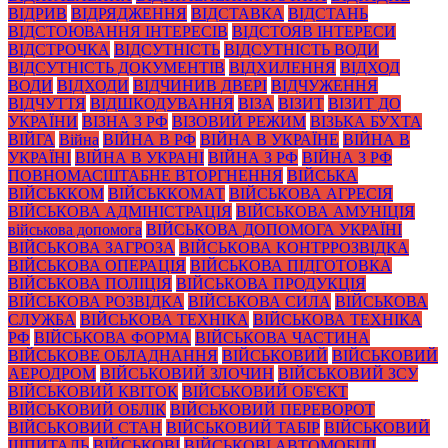
ВІДРИВ
ВІДРЯДЖЕННЯ
ВІДСТАВКА
ВІДСТАНЬ
ВІДСТОЮВАННЯ ІНТЕРЕСІВ
ВІДСТОЯВ ІНТЕРЕСИ
ВІДСТРОЧКА
ВІДСУТНІСТЬ
ВІДСУТНІСТЬ ВОДИ
ВІДСУТНІСТЬ ДОКУМЕНТІВ
ВІДХИЛЕННЯ
ВІДХОД
ВОДИ
ВІДХОДИ
ВІДЧИНИВ ДВЕРІ
ВІДЧУЖЕННЯ
ВІДЧУТТЯ
ВІДШКОДУВАННЯ
ВІЗА
ВІЗИТ
ВІЗИТ ДО
УКРАЇНИ
ВІЗНА З РФ
ВІЗОВИЙ РЕЖИМ
ВІЗЬКА БУХТА
ВІЙГА
Війна
ВІЙНА В РФ
ВІЙНА В УКРАЇНЕ
ВІЙНА В
УКРАЇНІ
ВІЙНА В УКРАНІ
ВІЙНА З РФ
ВІЙНА З РФ
ПОВНОМАСШТАБНЕ ВТОРГНЕННЯ
ВІЙСЬКА
ВІЙСЬККОМ
ВІЙСЬККОМАТ
ВІЙСЬКОВА АГРЕСІЯ
ВІЙСЬКОВА АДМІНІСТРАЦІЯ
ВІЙСЬКОВА АМУНІЦІЯ
військова допомога
ВІЙСЬКОВА ДОПОМОГА УКРАЇНІ
ВІЙСЬКОВА ЗАГРОЗА
ВІЙСЬКОВА КОНТРРОЗВІДКА
ВІЙСЬКОВА ОПЕРАЦІЯ
ВІЙСЬКОВА ПІДГОТОВКА
ВІЙСЬКОВА ПОЛІЦІЯ
ВІЙСЬКОВА ПРОДУКЦІЯ
ВІЙСЬКОВА РОЗВІДКА
ВІЙСЬКОВА СИЛА
ВІЙСЬКОВА
СЛУЖБА
ВІЙСЬКОВА ТЕХНІКА
ВІЙСЬКОВА ТЕХНІКА
РФ
ВІЙСЬКОВА ФОРМА
ВІЙСЬКОВА ЧАСТИНА
ВІЙСЬКОВЕ ОБЛАДНАННЯ
ВІЙСЬКОВИЙ
ВІЙСЬКОВИЙ
АЕРОДРОМ
ВІЙСЬКОВИЙ ЗЛОЧИН
ВІЙСЬКОВИЙ ЗСУ
ВІЙСЬКОВИЙ КВІТОК
ВІЙСЬКОВИЙ ОБ'ЄКТ
ВІЙСЬКОВИЙ ОБЛІК
ВІЙСЬКОВИЙ ПЕРЕВОРОТ
ВІЙСЬКОВИЙ СТАН
ВІЙСЬКОВИЙ ТАБІР
ВІЙСЬКОВИЙ
ШПИТАЛЬ
ВІЙСЬКОВІ
ВІЙСЬКОВІ АВТОМОБІЛІ