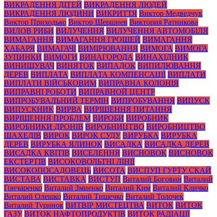
ВИКРАДЕННЯ ДІТЕЙ
ВИКРАДЕННЯ ЛЮДЕЙ
ВИКРАДЕННЯ ЛЮДИНИ
ВИКРИТТЯ
Виктор Медведчук
Виктор Приходько
Виктор Шершнев
Виктория Ратникова
ВИЛОВ РИБИ
ВИЛУЧЕННЯ
ВИЛУЧЕННЯ АВТОМОБІЛЯ
ВИМАГАННЯ
ВИМАГАННЯ ГРОШЕЙ
ВИМАГАННЯ
ХАБАРЯ
ВИМАГАЧІ
ВИМІРЮВАННЯ
ВИМОГА
ВИМОГА
ЗУПИНКИ
ВИМОГИ
ВИНАГОРОДА
ВИНАХІДНИК
ВИНИЩУВАЧ
ВИНЯТОК
ВИПАДОК
ВИПИЛЮВАННЯ
ДЕРЕВ
ВИПЛАТА
ВИПЛАТА КОМПЕНСАЦІЇ
ВИПЛАТИ
ВИПЛАТИ ВІЙСЬКОВИМ
ВИПРАВНА КОЛОНІЯ
ВИПРАВНІ РОБОТИ
ВИПРАВНОЙ ЦЕНТР
ВИПРОБУВАЛЬНИЙ ТЕРМІН
ВИПРОБУВАННЯ
ВИПУСК
ВИПУСКНИК
ВИРВА
ВИРІШЕННЯ ПИТАННЯ
ВИРІШЕННЯ ПРОБЛЕМ
ВИРОБИ
ВИРОБНИК
ВИРОБНИКИ ДРОНІВ
ВИРОБНИЦТВО
ВИРОБНИЦТВО
ШАХЕДІВ
ВИРОК
ВИРОК СУДУ
ВИРУБКА
ВИРУБКА
ДЕРЕВ
ВИРУБКА ЯЛИНОК
ВИСАДКА
ВИСАДКА ДЕРЕВ
ВИСАДКА КВІТІВ
ВИСЕЛЕННЯ
ВИСНОВОК
ВИСНОВОК
ЕКСТЕРТІВ
ВИСОКОВОЛЬТНІ ЛІНІЇ
ВИСОКОПОСАДОВЕЦЬ
ВИСОТА
ВИСПУП ГУРТУ СКАЙ
ВИСТАВА
ВИСТАВКА
ВИСТУП
Виталий Боговин
Виталий
Гончаренко
Виталий Змиенко
Виталий Ким
Виталий Кличко
Виталий Олешко
Виталий Тишечко
Виталий Толочек
Виталий Туринок
ВИТВІР МИСТЕЦТВА
ВИТОК
ВИТОК
ГАЗУ
ВИТОК НАФТОПРОДУКТІВ
ВИТОК РАДІАЦІЇ