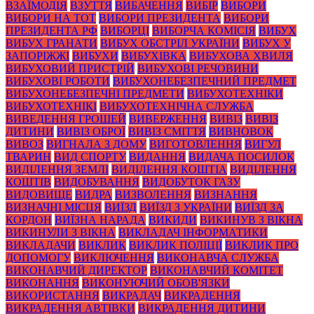
ВЗАЇМОДІЯ
ВЗУТТЯ
ВИБАЧЕННЯ
ВИБІР
ВИБОРИ
ВИБОРИ НА ТОТ
ВИБОРИ ПРЕЗИДЕНТА
ВИБОРИ
ПРЕЗИДЕНТА РФ
ВИБОРЦІ
ВИБОРЧА КОМІСІЯ
ВИБУХ
ВИБУХ ГРАНАТИ
ВИБУХ ОБСТРІЛ УКРАЇНИ
ВИБУХ У
ЗАПОРІЖЖІ
ВИБУХИ
ВИБУХІВКА
ВИБУХОВА ХВИЛЯ
ВИБУХОВИЙ ПРИСТРІЙ
ВИБУХОВІ РЕЧОВИНИ
ВИБУХОВІ РОБОТИ
ВИБУХОНЕБЕЗПЕЧНИЙ ПРЕДМЕТ
ВИБУХОНЕБЕЗПЕЧНІ ПРЕДМЕТИ
ВИБУХОТЕХНІКИ
ВИБУХОТЕХНІКІ
ВИБУХОТЕХНІЧНА СЛУЖБА
ВИВЕДЕННЯ ГРОШЕЙ
ВИВЕРЖЕННЯ
ВИВІЗ
ВИВІЗ
ДИТИНИ
ВИВІЗ ОБРОЇ
ВИВІЗ СМІТТЯ
ВИВНОВОК
ВИВОЗ
ВИГНАЛА З ДОМУ
ВИГОТОВЛЕННЯ
ВИГУЛ
ТВАРИН
ВИД СПОРТУ
ВИДАННЯ
ВИДАЧА ПОСИЛОК
ВИДІЛЕННЯ ЗЕМЛІ
ВИДІЛЕННЯ КОШТІА
ВИДІЛЕННЯ
КОШТІВ
ВИДОБУВАННЯ
ВИДОБУТОК ГАЗУ
ВИДОВИЩЕ
ВИДРА
ВИЗВОЛЕННЯ
ВИЗНАННЯ
ВИЗНАЧНІ МІСЦЯ
ВИЇЗД
ВИЇЗД З УКРАЇНИ
ВИЇЗД ЗА
КОРДОН
ВИЇЗНА НАРАДА
ВИКИДИ
ВИКИНУВ З ВІКНА
ВИКИНУЛИ З ВІКНА
ВИКЛАДАЧ ІНФОРМАТИКИ
ВИКЛАДАЧИ
ВИКЛИК
ВИКЛИК ПОЛІЦІЇ
ВИКЛИК ПРО
ДОПОМОГУ
ВИКЛЮЧЕННЯ
ВИКОНАВЧА СЛУЖБА
ВИКОНАВЧИЙ ДИРЕКТОР
ВИКОНАВЧИЙ КОМІТЕТ
ВИКОНАННЯ
ВИКОНУЮЧИЙ ОБОВ'ЯЗКИ
ВИКОРИСТАННЯ
ВИКРАДАЧ
ВИКРАДЕННЯ
ВИКРАДЕННЯ АВТІВКИ
ВИКРАДЕННЯ ДИТИНИ