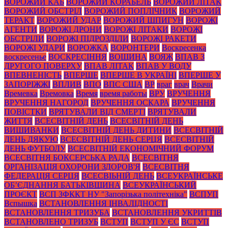
ВОРОЖИЙ КАБ
ВОРОЖИЙ КОРАБЕЛЬ
ВОРОЖИЙ ЛІТАК
ВОРОЖИЙ ОБСТРІЛ
ВОРОЖИЙ ПОПЛІЧНИК
ВОРОЖИЙ
ТЕРАКТ
ВОРОЖИЙ УДАР
ВОРОЖИЙ ШПИГУН
ВОРОЖІ
АГЕНТИ
ВОРОЖІ ДРОНИ
ВОРОЖІ ЛІТАКИ
ВОРОЖІ
ОБСТРІЛИ
ВОРОЖІ ПІДРОЗДІЛИ
ВОРОЖІ РАКЕТИ
ВОРОЖІ УДАРИ
ВОРОЖКА
ВОРОНТЕРИ
Воскресенка
воскресенье
ВОСКРЕСІННЯ
ВОЩИНА
ВОЯЖ
ВПАВ З
ДРУГОГО ПОВЕРХУ
ВПАВ ЛІТАК
ВПАВ У ВОДУ
ВПЕВНЕНІСТЬ
ВПЕРШЕ
ВПЕРШЕ В УКРАЇНІ
ВПЕРШЕ У
ЗАПОРІЖЖІ
ВПЛИВ
ВПО
ВПС США
ВР
враг
врач
Врачи
Времевка
Времовка
Время
время работы
ВРУ
ВРУЧЕННЯ
ВРУЧЕННЯ НАГОРОД
ВРУЧЕННЯ ОСКАРА
ВРУЧЕННЯ
ПОВІСТКИ
ВРЯТУВАЛИ ВІД СМЕРТІ
ВРЯТУВАЛИ
ЖИТТЯ
ВСЕСВІТНІЙ ДЕНЬ
ВСЕСВІТНІЙ ДЕНЬ
ВИШИВАНКИ
ВСЕСВІТНІЙ ДЕНЬ ДИТИНИ
ВСЕСВІТНІЙ
ДЕНЬ ДЯКУЮ
ВСЕСВІТНІЙ ДЕНЬ СЕРЦЯ
ВСЕСВІТНІЙ
ДЕНЬ ФУТБОЛУ
ВСЕСВІТНІЙ ЕКОНОМІЧНИЙ ФОРУМ
ВСЕСВІТНЯ БОКСЕРСЬКА РАДА
ВСЕСВІТНЯ
ОРГАНІЗАЦІЯ ОХОРОНИ ЗДОРОВ'Я
ВСЕСВІТНЯ
ФЕДЕРАЦІЯ СЕРЦЯ
ВСЕСВІЬНІЙ ДЕНЬ
ВСЕУКРАЇНСЬКЕ
ОБ’ЄДНАННЯ БАТЬКІВЩИНА
ВСЕУКРАЇНСЬКИЙ
ПРОЄКТ
ВСП ЗФККТ НУ "Запорізька політехніка"
ВСПУП
Вспышка
ВСТАНОВЛЕННЯ ІНВАЛІДНОСТІ
ВСТАНОВЛЕННЯ ТРИЗУБА
ВСТАНОВЛЕННЯ УКРИТТІВ
ВСТАНОВЛЕНО ТРИЗУБ
ВСТУП
ВСТУП У ЄС
ВСТУП