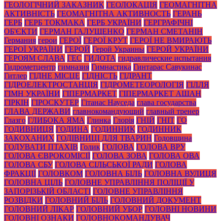
ГЕОЛОГІЧНИЙ ЗАКАЗНИК
ГЕОЛОКАЦІЯ
ГЕОМАГНІТНА
АКТИВНІСТЬ
ГЕОМАГНІТНА АКТИВНОСТЬ
ГЕРАНЬ
ГЕРБ
ГЕРБ ТОКМАКА
ГЕРБ УКРАЇНИ
ГЕРГРАФІЧНІ
ОБ'ЄКТИ
ГЕРМАН ГАЛУЩЕНКО
ГЕРМАН СМЕТАНІН
Германия
герои
ГЕРОЇ
ГЕРОЇ КРУТ
ГЕРОЇ НЕ ВМИРАЮТЬ
ГЕРОЇ УКРАЇНИ
ГЕРОЙ
Герой Украины
ГЕРОЙ УКРАЇНИ
ГЕРОЯМ СЛАВА
ГЕС
ГИДОТА
гидравлические испытания
Гидрометцентр
гимназия
Гимнастика
Гинтарас Савукинас
Гитлер
ГІДНЕ МІСЦЕ
ГІДНІСТЬ
ГІДРАНТ
ГІДРОЕЛЕКТРОСТАНЦІЯ
ГІДРОМЕТЕОРОЛОГІЯ
ГІЛЛЯ
ГІМН УКРАЇНИ
ГІПЕРМАРКЕТ
ГІПЕРМАРКЕТ АШАН
ГІРКІН
ГІРОСКУТЕР
Гітанас Науседа
глава государства
ГЛАВА ДЕРЖАВИ
главнокомандующий
главный тренер
Глазго
ГЛИБОКА ЯМА
Глинка
Глорія
ГНІЙ
ГНІТ
ГО
ГОДИВНИЦЯ
ГОДИНА
ГОДИННИК
ГОДИННИК
ЗАКОХАНИХ
ГОДІВНИЦІ ДЛЯ ТВАРИН
Годовщина
ГОДУВАТИ ПТАХІВ
Голик
ГОЛОВА
ГОЛОВА ВРУ
ГОЛОВА ЄВРОКОМІСІЇ
ГОЛОВА ЗОВА
ГОЛОВА ОВА
ГОЛОВА СБУ
ГОЛОВА СІЛЬСЬКОЇ РАДИ
ГОЛОВА
ФРАКЦІЇ
ГОЛОВКОМ
ГОЛОВНА БІЛЬ
ГОЛОВНА ВУЛИЦЯ
ГОЛОВНА ЦІЛЬ
ГОЛОВНЕ УПРАВЛІННЯ ПОЛІЦІЇ У
ЗАПОРІЗЬКІЙ ОБЛАСТІ
ГОЛОВНЕ УПРАВЛІННЯ
РОЗВІДКИ
ГОЛОВНИЙ БІЛЬ
ГОЛОВНИЙ ДОКУМЕНТ
ГОЛОВНИЙ ЛІКАР
ГОЛОВНИЙ УБОР
ГОЛОВНІ НОВИНИ
ГОЛОВНІ ОЗНАКИ
ГОЛОВНОКОМАНДУВАЧ