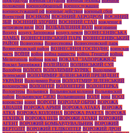
прокуратура
военная ситуация
военная техника
Военное
положение
военнообязанный
военнослужащие
военнослужащий рф
военные действия
военный сбор
Военстрой
ВОЄНКОМ
ВОЄННИЙ АЕРОДРОМ
ВОЄННИЙ
ЗБІР
ВОЄННИЙ ЗЛОЧИН
ВОЄННИЙ СТАН
вождение в
нетрезвом виде
ВОЗ
ВОЗБАВЛЕННЯ ВОЛІ
возгорание
Воздух
воздух Запорожья
воздух-хемля
ВОЗНЕСЕНІВСЬКА
ДАМБА
ВОЗНЕСЕНІВСЬКИЙ ПАРК
ВОЗНЕСЕНІВСЬКИЙ
РАЙОН
Вознесенка
Вознесеновка
Вознесеновский парк
Вознесеновский район
ВОЗНЕСІННЯ ГОСПОДНЄ
воинская
часть
ВОЇНИ
война
война рашисты
война. Генштаб
война.
Мелитополь
войнаа
вокзал
ВОКЗАЛ "ЗАПОРІЖЖЯ-2"
Вокзал Запоріжжя І
ВОЛЕЙБОЛ
ВОЛИНСЬКИЙ СУД
Волобуев
ВОЛОГА
ВОЛОДИМИР БУРЯК_
Володимир
Зеленський
ВОЛОДИМИР ЗЕЛЕНСЬКИЙ ПРЕЗИДЕНТ
УКРАЇНИ
Володимир Рогов
ВОЛОДТМИР ЗЕЛЕНСЬКИЙ
волонерство
ВОЛОНТЕР
ВОЛОНТЕРИ
ВОЛОНТЕРКА
Волонтеры
Вольнянск
Вольнянская колония
Вольнянский
район
Вольнянское СИЗО
Вольнянщина
ВОЛЯ
вона
ВООЗ
воровство
ворог
ВОРОГИ
ВОРОДАР ОБРІЮ
ВОРОЖА
АВІАЦІЯ
ВОРОЖА АРМІЯ
ВОРОЖА АТАКА
ВОРОЖА
АТКА
ВОРОЖА КОЛОННА
ВОРОЖА РАКЕТА
ВОРОЖА
ТЕХНІКА
ВОРОЖА ЦІЛЬ
ВОРОЖИ АТАКИ
ВОРОЖИЙ
АГЕНТ
ВОРОЖИЙ БОМБАРДУВАЛЬНИК
ВОРОЖИЙ
ВЕРТОЛІТ
ВОРОЖИЙ ГЕЛІКОПТЕР
ВОРОЖИЙ ДРОН