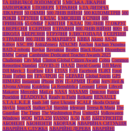
ТА ШВИДКОЇ ДОПОМОГИ
5 МІСЬКА ЛІКАРНЯ
ЗАПОРІЖЖЯ
5 ПОВЕРХ
5 ТРАВНЯ
5-ТА ДИТЯЧА
ЛІКАРНЯ
50 ОБМІН
500 ДНІВ ВІЙНИ
500 КІЛОМЕТРІВ
500
РОКІВ
6 ГРУДНЯ
6 КЛАС
6 МІСЯЦІВ
6 СІЧНЯ
600
ГРИВЕНЬ
65 ОМБР
7 КВІТНЯ
7 КЛАС
700 ДНІВ
77 ОКРУГ
8 ВЕРЕСНЯ
8 СЕРПНЯ
8 ТРАВНЯ
800 ДНІВ ВІЙНИ
800+
81
ШКОЛА
9 БЕРЕЗНЯ
9 ГРУДНЯ
9 ЛИСТОПАДА
9 СЕРПНЯ
9 ТРАВНЯ
900 ДНІВ
96 МАРШРУТ
ABBA
Akıncı
AS-24
Killjoy
ASC 890
AstraZeneca
ATACMS
Auchan
Auchan Україна
BAD-2 robotic
Baykar
Bayraktar
Beatles
Black Нawk
Bloomberg
BMW
Caesar
Cambridge Dedicated Teacher Awards 2025
Challenger
City Mall
Clinton Global Citizen Award
Cobra
Common
Reporting Standart
COVID-19
DAAD
David Guetta
DJI Mavic
DJI Mavic 3
EcoFlow
EES
ETIAS
F-16
Facebook
FLiRT
Food
Train
Forbes
fpv
FPV-ДРОН
G7
GEPARD
Global Spirits
GPS
HIMARS
Instagram
iPhone
ISW
IT-АРМІЯ
IT-збій
Jerry Heil &
Alyona Alyona
Kızılelma
La Repubblica
Leopard
Lexus
Lifecell
Makarov
Mercedes
Mаil.гu
NASA
NASAMS
Omicron
Patriot
Poseidon
READOVKA
Ready to Fight
Reikartz
RENAULT
S.T.A.L.K.E.R
Saab 340
Save Ukraine
SCALP
Skoda Octavia
SkyUp
SpaceX
Stalker 5.0
Starship
telegram
Teresa & Maria
The
Guardian
The Times
The Washington Post
United24
Volkswagen
Windows
WOG
WTA 250
YASNO
А-50
А-95
АБІТУРІЄНТИ
АБОНЕНТ
АБОНЕНТИ
АБОРДАЖ
АВАРІЙНА СИТУАЦІЯ
АВАРІЙНА СЛУЖБА
АВАРІЙНІ ДЕРЕВА
АВАРІЙНІ