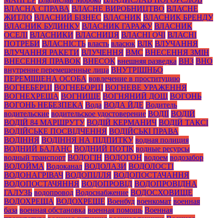
ВЛАСНА СПРАВА
ВЛАСНЕ ВИРОБНИЦТВО
ВЛАСНЕ
ЖИТЛО
ВЛАСНИЙ БІЗНЕС
ВЛАСНИК
ВЛАСНИК БРЕНДУ
ВЛАСНИК БУДИНКУ
ВЛАСНИК ГАРАЖУ
ВЛАСНИК
ОСЕЛІ
ВЛАСНИКИ
ВЛАСНИЦЯ
ВЛАСНІ ОЧІ
ВЛАСНІ
ПОТРЕБИ
ВЛАСНІСТЬ
власть
власюк
ВЛК
ВЛУЧАННЯ
ВЛУЧАННЯ РАКЕТИ
ВЛУЧЕННЯ
ВМС
ВНЕСЕННЯ ЗМІН
ВНЕСЕННЯ ПРАВОК
ВНЕСОК
внешняя разведка
ВНЗ
ВНО
внутренне перемещенные лица
ВНУТРІШНЬО
ПЕРЕМІЩЕНА ОСОБА
вовлечение в проституцию
ВОГНЕБЕРЦІ
ВОГНЕБОРЦІ
ВОГНЕВЕ УРАЖЕННЯ
ВОГНЕХРЕЩА
ВОГНИЩЕ
ВОГНЯНИЙ ДОЩ
ВОГОНЬ
ВОГОНЬ НЕБЕЗПЕКА
Вода
ВОДА ЙДЕ
Водитель
водительские
водительское удостоверение
ВОДІЇ
ВОДІЙ
ВОДІЙ 84 МАРШРУТУ
ВОДІЙ КЕРМАНИЧ
ВОДІЙ ТАКСІ
ВОДІЙСЬКЕ ПОСВІДЧЕННЯ
ВОДІЙСЬКІ ПРАВА
ВОДІННЯ
ВОДІННЯ НА ПІДПИТКУ
водная полиция
ВОДНИЙ БАЛАНС
ВОДНИЙ ПОТІК
водные ресурсы
водный транспорт
ВОДОГІН
ВОДОГОН
водоем
водозабор
ВОДОЙМА
Водоканал
ВОДОЛАЗИ
ВОДОЛОСТІ
ВОДОНАГРІВАЧ
ВОДОПІЛЛЯ
ВОДОПОСТАЧАННЯ
ВОДОПОСТАЧЯННЯ
ВОДОПРОВІД
ВОДОПРОВІДНА
ГАЛУЗЬ
водопровод
Водоснабжение
ВОДОСХОВИЩЕ
ВОДОХРЕЩА
ВОДОХРЕЩЕ
Военбуд
военкомат
военная
база
военная обстановка
военная помощь
Военная