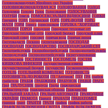
Головнокомандувач Збройних сил України
ГОЛОВНОКОМАНДУВАЧ ЗСУ
ГОЛОВУВАННЯ
ГОЛОД
Голодомор
Гололед
Голос
Голосование
ГОЛОСУВАННЯ
ГОЛУБИ
Гомель
ГОМОСЕКСУАЛЬНІ ВІДНОСИНИ
ГОНКИ
Гончарук
ГОРА
Гординский
ГОРЕ
ГОРЕ-ВОДІЙ
ГОРЕ-
МАТИ
ГОРИ
Горига
горисполком
ГОРІЛКА "ХОРТИЦЯ"
ГОРІННЯ
ГОРОД
городские
Городские тепловые сет
Городские тепловые сети
городской бюджет
городской пляж
Городской совет
горсовет
горячая вода
Горячая линия
Госгеокадастр
Госкино
госпитализация
ГОСПОДАР
ГОСПОДАРІ
ГОСПОДАРСТВО
ГОСПОДАРСЬКИЙ СУД
Госпотребслужба
Госпробпотребслужба
Госпродпотребслужба
Госпродслужба
Госпролпотребслужба
госрегулирование
Госспецсвязь
ГОСТИННІСТЬ
ГОСТОМЕЛЬ
ГОСТРА
КИШКОВА ІНФЕКЦІЯ
государственная измена
государственный бюджет
государство
Госэкоинспекция
ГОТЕЛЬ
ГОТЕЛЬНИЙ КОМПЛЕКС
ГОТОВНІСТЬ
ГОТОВНІСТЬ ДО РОБОТИ
ГП "Антонов"
ГПУ
ГРА
грабеж
грабители
ГРАБІЖ
ГРАБІЖНИК
ГРАБУНОК
ГРАВЦІ
ГРАГС
Град
ГРАДУСНИК
градусы
Грады
гражданская
инфраструктура
гражданская оборона
Гражданство
ГРАЛЬНИЙ ЗАКЛАД
ГРАЛЬНІ АВТОМАТИ
ГРАМОДЯНИ
УКРАЇНИ
ГРАМОТА
Граната
ГРАНАТИ
ГРАНАТОМЕТ
граница
грант
ГРАНТИ
ГРАТИ
график
график работы
ГРАФІК ВІДКЛЮЧЕННЯ СВІТЛА
ГРАФІК ВІДКЛЮЧЕНЬ