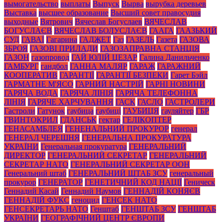
вымогательство
выплаты
Выпуск
Вырва
вырубка деревьев
Выставка
высшее образование
Высший совет правосудия
выходные
Вятрович
Вячеслав Богуслаев
ВЯЧЕСЛАВ
БОГУСЛАЄВ
ВЯЧЕСЛАВ БОЛУСЛАЄВ
ГААГА
ГААЗЬКИЙ
СУД
ГАВАЇ
Гагарина
ГАДЖЕТ
Газ
ГАЗЕЛЬ
Газета
ГАЗОВА
ЗБРОЯ
ГАЗОВІ ПРИЛАДИ
ГАЗОЗАПРАВНА СТАНЦІЯ
ГАЗОН
газопровод
ГАЙ ЮЛІЙ ЦЕЗАР
Галина Данильченко
ГАМБУРГ
гандбол
ГАННА МАЛЯР
ГАРАЖ
ГАРАЖНИЙ
КООПЕРАТИВ
ГАРАНТІЇ
ГАРАНТІЇ БЕЗПЕКИ
Гарет Бэйл
ГАРМАТНЕ М'ЯСО
ГАРНИЙ НАСТРІЙ
ГАРНІ НОВИНИ
ГАРЯЧА ВОДА
ГАРЯЧА ЛІНІЯ
ГАРЯЧА ТЕЛЕФОННА
ЛІНІЯ
ГАРЯЧЕ ХАРЧУВАННЯ
ГАСК
ГАСЛО
ГАСТРОЛЕРИ
Гастроли
Гатунок
гаубица
гаубиці
ГАУБИЦЯ
гауляйтер
ГБР
ГВИНТОКРИЛ
ГДАНСЬК
гектар
ГЕЛІКОПТЕР
ГЕНАСАМБЛЕЯ
ГЕНЕНАЛЬНИЙ ПРОКУРОР
генерал
ГЕНЕРАЛ ЧЕРЕШНЯ
ГЕНЕРАЛЬНА ПРОКУРАТУРА
УКРАЇНИ
Генеральная прокуратура
ГЕНЕРАЛЬНИЙ
ДИРЕКТОР
ГЕНЕРАЛЬНИЙ СЕКРЕТАР
ГЕНЕРАЛЬНИЙ
СЕКРЕТАР НАТО
ГЕНЕРАЛЬНИЙ СЕКРЕТАР ООН
Генеральний штаб
ГЕНЕРАЛЬНИЙ ШТАБ ЗСУ
генеральный
прокурор
ГЕНЕРАТОР
ГЕНЕТИЧНИЙ КОД НАЦІЇ
Геническ
Геннадий Касай
Геннадий Наумов
ГЕННАДІЙ КОНЯЄВ
ГЕННАДІЙ ФУКС
геноцид
ГЕНСЕК НАТО
ГЕНСЕКРЕТАРЬ НАТО
Генштаб
ГЕНШТАБ ЗСУ
ГЕНШТАБ
УКРАЇНИ
ГЕОГРАФІЧНИЙ ЦЕНТР ЄВРОПИ