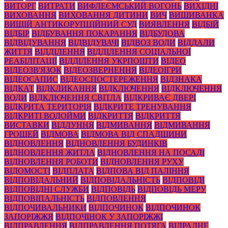
ВИТОРГ
ВИТРАТИ
ВИФЛЕЄМСЬКИЙ ВОГОНЬ
ВИХІДНІ
ВИХОВАННЯ
ВИХОВАННЯ ДИТИНИ
ВИЧ
ВИШИВАНКА
ВИЩІЙ АНТИКОРУПЦІЙНИЙ СУД
ВИЯВЛЕННЯ
ВІДБІЙ
ВІДБІР
ВІДБУВАННЯ ПОКАРАННЯ
ВІДБУДОВА
ВІДВІДУВАННЯ
ВІДВІДУВАЧІ
ВІДВОЗ ВОДИ
ВІДДАЛИ
ЖИТТЯ
ВІДДІЛЕННЯ
ВІДДІЛЕННЯ СОЦІАЛЬНОЇ
РЕАБІЛІТАЦІЇ
ВІДДІЛЕННЯ УКРПОШТИ
ВІДЕО
ВІДЕОЗВ'ЯЗОК
ВІДЕОЗВЕРНЕННЯ
ВІДЕОІГРИ
ВІДЕОСАПИС
ВІДЕОСПОСТЕРЕЖЕННЯ
ВІДЗНАКА
ВІДКАТ
ВІДКЛИКАННЯ
ВІДКЛЮЧЕННЯ
ВІДКЛЮЧЕННЯ
ВОДИ
ВІДКЛЮЧЕННЯ СВІТЛА
ВІДКРИВАЄ ДВЕРІ
ВІДКРИТА ТЕРИТОРІЯ
ВІДКРИТЕ ТРЕНУВАННЯ
ВІДКРИТІ ВОДОЙМИ
ВІДКРИТТЯ
ВІДКРИТТЯ
ВИСТАВКИ
ВІДЛУННЯ
ВІДМИВАННЯ
ВІДМИВАННЯ
ГРОШЕЙ
ВІДМОВА
ВІДМОВА ВІД СПАДЩИНИ
ВІДНОВЛЕННЯ
ВІДНОВЛЕННЯ БУДИНКІВ
ВІДНОВЛЕННЯ ЖИТЛА
ВІДНОВЛЕННЯ НА ПОСАДІ
ВІДНОВЛЕННЯ РОБОТИ
ВІДНОВЛЕННЯ РУХУ
ВІДОМОСТІ
ВІДПЛАТА
ВІДПОВА ВІД ПАЛІННЯ
ВІДПОВІДАЛЬНИЙ
ВІДПОВІДАЛЬНІСТЬ
ВІДПОВІДІ
ВІДПОВІДНІ СЛУЖБИ
ВІДПОВІДЬ
ВІДПОВІДЬ МЕРУ
ВІДПОВІПАЛЬНІСТЬ
ВІДПОВЛЕННЯ
ВІДПОЧИВАЛЬНИКИ
ВІДПОЧИНОК
ВІДПОЧИНОК
ЗАПОРІЖЖЯ
ВІДПОЧІНОК У ЗАПОРІЖЖІ
ВІДПРАВЛЕННЯ
ВІДПРАВЛЕННЯ ПОТЯГА
ВІДРАДНЕ