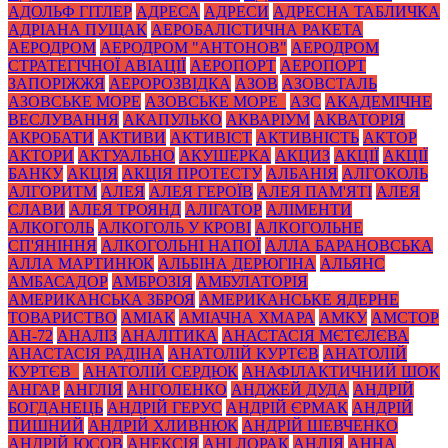
АДОЛЬФ ГІТЛЕР
АДРЕСА
АДРЕСИ
АДРЕСНА ТАБЛИЧКА
АДРІАНА ПУЩАК
АЕРОБАЛІСТИЧНА РАКЕТА
АЕРОДРОМ
АЕРОДРОМ "АНТОНОВ"
АЕРОДРОМ
СТРАТЕГІЧНОЇ АВІАЦІЇ
АЕРОПОРТ
АЕРОПОРТ
ЗАПОРІЖЖЯ
АЕРОРОЗВІДКА
АЗОВ
АЗОВСТАЛЬ
АЗОВСЬКЕ МОРЕ
АЗОВСЬКЕ МОРЕ_
АЗС
АКАДЕМІЧНЕ
ВЕСЛУВАННЯ
АКАПУЛЬКО
АКВАРІУМ
АКВАТОРІЯ
АКРОБАТИ
АКТИВИ
АКТИВІСТ
АКТИВНІСТЬ
АКТОР
АКТОРИ
АКТУАЛЬНО
АКУШЕРКА
АКЦИЗ
АКЦІЇ
АКЦІЇ
БАНКУ
АКЦІЯ
АКЦІЯ ПРОТЕСТУ
АЛБАНІЯ
АЛГОКОЛЬ
АЛГОРИТМ
АЛЕЯ
АЛЕЯ ГЕРОЇВ
АЛЕЯ ПАМ'ЯТІ
АЛЕЯ
СЛАВИ
АЛЕЯ ТРОЯНД
АЛІГАТОР
АЛІМЕНТИ
АЛКОГОЛЬ
АЛКОГОЛЬ У КРОВІ
АЛКОГОЛЬНЕ
СП'ЯНІННЯ
АЛКОГОЛЬНІ НАПОЇ
АЛЛА БАРАНОВСЬКА
АЛЛА МАРТИНЮК
АЛЬБІНА ДЕРЮГІНА
АЛЬЯНС
АМБАСАДОР
АМБРОЗІЯ
АМБУЛАТОРІЯ
АМЕРИКАНСЬКА ЗБРОЯ
АМЕРИКАНСЬКЕ ЯДЕРНЕ
ТОВАРИСТВО
АМІАК
АМІАЧНА ХМАРА
АМКУ
АМСТОР
АН-72
АНАЛІЗ
АНАЛІТИКА
АНАСТАСІЯ МЄТЄЛЄВА
АНАСТАСІЯ РАДІНА
АНАТОЛІЙ КУРТЄВ
АНАТОЛІЙ
КУРТЄВ_
АНАТОЛІЙ СЕРДЮК
АНАФІЛАКТИЧНИЙ ШОК
АНГАР
АНГЛІЯ
АНГОЛЕНКО
АНДЖЕЙ ДУДА
АНДРІЙ
БОГДАНЕЦЬ
АНДРІЙ ГЕРУС
АНДРІЙ ЄРМАК
АНДРІЙ
ПИШНИЙ
АНДРІЙ ХЛИВНЮК
АНДРІЙ ШЕВЧЕНКО
АНДРІЙ ЮСОВ
АНЕКСІЯ
АНІ ЛОРАК
АНЛІЯ
АННА