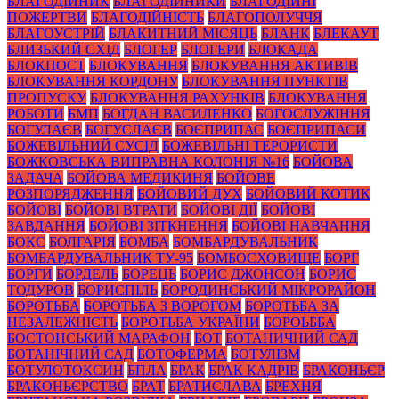
БЛАГОДІЙНИК
БЛАГОДІЙНИКИ
БЛАГОДІЙНІ
ПОЖЕРТВИ
БЛАГОДІЙНІСТЬ
БЛАГОПОЛУЧЧЯ
БЛАГОУСТРІЙ
БЛАКИТНИЙ МІСЯЦЬ
БЛАНК
БЛЕКАУТ
БЛИЗЬКИЙ СХІД
БЛОГЕР
БЛОГЕРИ
БЛОКАДА
БЛОКПОСТ
БЛОКУВАННЯ
БЛОКУВАННЯ АКТИВІВ
БЛОКУВАННЯ КОРДОНУ
БЛОКУВАННЯ ПУНКТІВ
ПРОПУСКУ
БЛОКУВАННЯ РАХУНКІВ
БЛОКУВАННЯ
РОБОТИ
БМП
БОГДАН ВАСИЛЕНКО
БОГОСЛУЖІННЯ
БОГУЛАЄВ
БОГУСЛАЄВ
БОЄПРИПАС
БОЄПРИПАСИ
БОЖЕВІЛЬНИЙ СУСІД
БОЖЕВІЛЬНІ ТЕРОРИСТИ
БОЖКОВСЬКА ВИПРАВНА КОЛОНІЯ №16
БОЙОВА
ЗАДАЧА
БОЙОВА МЕДИКИНЯ
БОЙОВЕ
РОЗПОРЯДЖЕННЯ
БОЙОВИЙ ДУХ
БОЙОВИЙ КОТИК
БОЙОВІ
БОЙОВІ ВТРАТИ
БОЙОВІ ДІЇ
БОЙОВІ
ЗАВДАННЯ
БОЙОВІ ЗІТКНЕННЯ
БОЙОВІ НАВЧАННЯ
БОКС
БОЛГАРІЯ
БОМБА
БОМБАРДУВАЛЬНИК
БОМБАРДУВАЛЬНИК ТУ-95
БОМБОСХОВИЩЕ
БОРГ
БОРГИ
БОРДЕЛЬ
БОРЕЦЬ
БОРИС ДЖОНСОН
БОРИС
ТОДУРОВ
БОРИСПІЛЬ
БОРОДИНСЬКИЙ МІКРОРАЙОН
БОРОТЬБА
БОРОТЬБА З ВОРОГОМ
БОРОТЬБА ЗА
НЕЗАЛЕЖНІСТЬ
БОРОТЬБА УКРАЇНИ
БОРОЬББА
БОСТОНСЬКИЙ МАРАФОН
БОТ
БОТАНИЧНИЙ САД
БОТАНІЧНИЙ САД
БОТОФЕРМА
БОТУЛІЗМ
БОТУЛОТОКСИН
БПЛА
БРАК
БРАК КАДРІВ
БРАКОНЬЄР
БРАКОНЬЄРСТВО
БРАТ
БРАТИСЛАВА
БРЕХНЯ