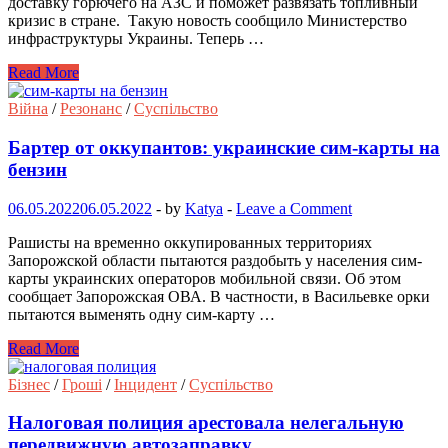
доставку горючего на АЗС и поможет развязать топливный
кризис в стране. Такую новость сообщило Министерство
инфраструктуры Украины. Теперь …
Read More
Війна
/
Резонанс
/
Суспільство
Бартер от оккупантов: украинские сим-карты на
бензин
06.05.2022
06.05.2022
-
by
Katya
-
Leave a Comment
Рашисты на временно оккупированных территориях
Запорожской области пытаются раздобыть у населения сим-
карты украинских операторов мобильной связи. Об этом
сообщает Запорожская ОВА. В частности, в Васильевке орки
пытаются выменять одну сим-карту …
Read More
Бізнес
/
Гроші
/
Інцидент
/
Суспільство
Налоговая полиция арестовала нелегальную
передвижную автозаправку