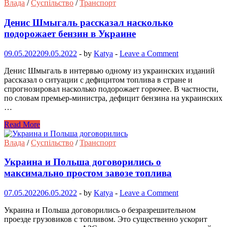
Влада
/
Суспільство
/
Транспорт
Денис Шмыгаль рассказал насколько
подорожает бензин в Украине
09.05.2022
09.05.2022
-
by
Katya
-
Leave a Comment
Денис Шмыгаль в интервью одному из украинских изданий
рассказал о ситуации с дефицитом топлива в стране и
спрогнозировал насколько подорожает горючее. В частности,
по словам премьер-министра, дефицит бензина на украинских
…
Read More
Влада
/
Суспільство
/
Транспорт
Украина и Польша договорились о
максимально простом завозе топлива
07.05.2022
06.05.2022
-
by
Katya
-
Leave a Comment
Украина и Польша договорились о безразрешительном
проезде грузовиков с топливом. Это существенно ускорит