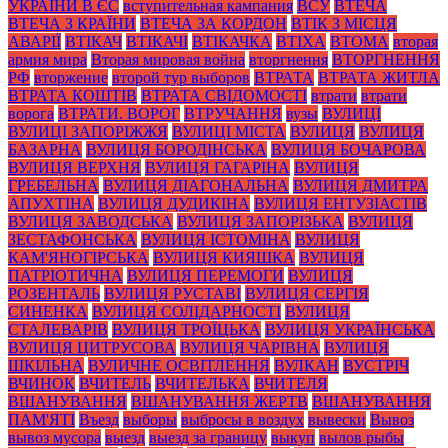
УКРАЇНИ В ЄС
вступительная кампания
ВСУ
ВТЕЧА
ВТЕЧА З КРАЇНИ
ВТЕЧА ЗА КОРДОН
ВТІК З МІСЦЯ
АВАРІЇ
ВТІКАЧ
ВТІКАЧІ
ВТІКАЧКА
ВТІХА
ВТОМА
вторая
армия мира
Вторая мировая война
вторгнення
ВТОРГНЕННЯ
РФ
вторжение
второй тур выборов
ВТРАТА
ВТРАТА ЖИТЛА
ВТРАТА КОШТІВ
ВТРАТА СВІДОМОСТІ
втрати
втрати
ворога
ВТРАТИ. ВОРОГ
ВТРУЧАННЯ
вузы
ВУЛИЦІ
ВУЛИЦІ ЗАПОРІЖЖЯ
ВУЛИЦІ МІСТА
ВУЛИЦЯ
ВУЛИЦЯ
БАЗАРНА
ВУЛИЦЯ БОРОДІНСЬКА
ВУЛИЦЯ БОЧАРОВА
ВУЛИЦЯ ВЕРХНЯ
ВУЛИЦЯ ГАГАРІНА
ВУЛИЦЯ
ГРЕБЕЛЬНА
ВУЛИЦЯ ДІАГОНАЛЬНА
ВУЛИЦЯ ДМИТРА
АПУХТІНА
ВУЛИЦЯ ДУДИКІНА
ВУЛИЦЯ ЕНТУЗІАСТІВ
ВУЛИЦЯ ЗАВОДСЬКА
ВУЛИЦЯ ЗАПОРІЗЬКА
ВУЛИЦЯ
ЗЕСТАФОНСЬКА
ВУЛИЦЯ ІСТОМІНА
ВУЛИЦЯ
КАМ'ЯНОГІРСЬКА
ВУЛИЦЯ КИЯШКА
ВУЛИЦЯ
ПАТРІОТИЧНА
ВУЛИЦЯ ПЕРЕМОГИ
ВУЛИЦЯ
РОЗЕНТАЛЬ
ВУЛИЦЯ РУСТАВІ
ВУЛИЦЯ СЕРГІЯ
СИНЕНКА
ВУЛИЦЯ СОЛІДАРНОСТІ
ВУЛИЦЯ
СТАЛЕВАРІВ
ВУЛИЦЯ ТРОЇЦЬКА
ВУЛИЦЯ УКРАЇНСЬКА
ВУЛИЦЯ ЦИТРУСОВА
ВУЛИЦЯ ЧАРІВНА
ВУЛИЦЯ
ШКІЛЬНА
ВУЛИЧНЕ ОСВІТЛЕННЯ
ВУЛКАН
ВУСТРІЧ
ВЧИНОК
ВЧИТЕЛЬ
ВЧИТЕЛЬКА
ВЧИТЕЛЯ
ВШАНУВАННЯ
ВШАНУВАННЯ ЖЕРТВ
ВШАНУВАННЯ
ПАМ'ЯТІ
Въезд
выборы
выбросы в воздух
вывески
Вывоз
вывоз мусора
выезд
выезд за границу
выкуп
вылов рыбы