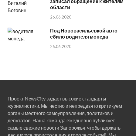
записал обращение к жителям
области
26.06.2020
Под Нововасильевкой авто
сбило водителя мопеда
26.06.2020
Проект NewsCity задает высокие стандарты
журналистики. Мы честно и непредвзято критикуем
органы местного самоуправления, политиков и
депутатов. Наша команда ежедневно публикует
самые свежие новости Запорожья, чтобы держать
вас в курсе происходящих в городе событий. Мы