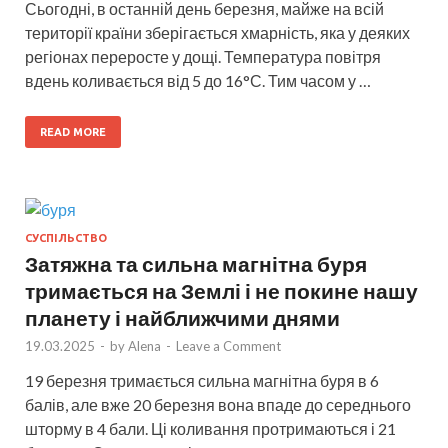
Сьогодні, в останній день березня, майже на всій
території країни зберігається хмарність, яка у деяких
регіонах переросте у дощі. Температура повітря
вдень коливається від 5 до 16°С. Тим часом у …
READ MORE
СУСПІЛЬСТВО
Затяжна та сильна магнітна буря
тримається на Землі і не покине нашу
планету і найближчими днями
19.03.2025
-
by
Alena
-
Leave a Comment
19 березня тримається сильна магнітна буря в 6
балів, але вже 20 березня вона впаде до середнього
шторму в 4 бали. Ці коливання протримаються і 21