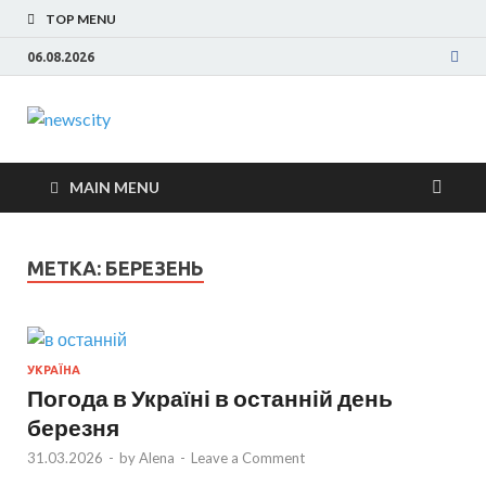
TOP MENU
06.08.2026
NewsCity —
Новости Запорожья и Запорожской области
сегодня. События Запорожья, коррупция,
свежие новости
политика, дтп, новости спорта
MAIN MENU
Запорожья
МЕТКА: БЕРЕЗЕНЬ
сегодня
УКРАЇНА
Погода в Україні в останній день
березня
31.03.2026
-
by
Alena
-
Leave a Comment