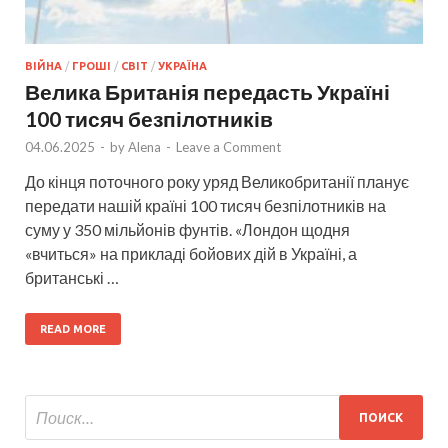
ВІЙНА
/
ГРОШІ
/
СВІТ
/
УКРАЇНА
Велика Британія передасть Україні
100 тисяч безпілотників
04.06.2025
-
by
Alena
-
Leave a Comment
До кінця поточного року уряд Великобританії планує
передати нашій країні 100 тисяч безпілотників на
суму у 350 мільйонів фунтів. «Лондон щодня
«вчиться» на прикладі бойових дій в Україні, а
британські …
READ MORE