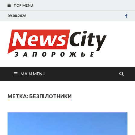
TOP MENU
09.08.2026
New
Новости
Запорожья
све
Запорожск
области
сегодня.
нов
События
MAIN MENU
Запорожья
Зап
коррупция,
политика,
сег
МЕТКА: БЕЗПІЛОТНИКИ
дтп, новос
спорта