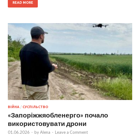
READ MORE
ВІЙНА
/
СУСПІЛЬСТВО
«Запоріжжяобленерго» почало
використовувати дрони
01.06.2026
-
by
Alena
-
Leave a Comment