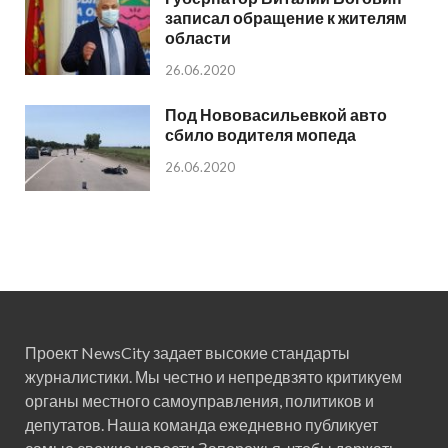
записал обращение к жителям
области
26.06.2020
Под Нововасильевкой авто
сбило водителя мопеда
26.06.2020
Проект NewsCity задает высокие стандарты
журналистики. Мы честно и непредвзято критикуем
органы местного самоуправления, политиков и
депутатов. Наша команда ежедневно публикует