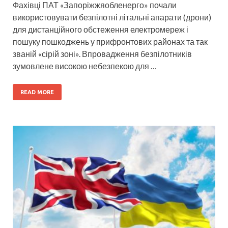
Фахівці ПАТ «Запоріжжяобленерго» почали
використовувати безпілотні літальні апарати (дрони)
для дистанційного обстеження електромереж і
пошуку пошкоджень у прифронтових районах та так
званій «сірій зоні». Впровадження безпілотників
зумовлене високою небезпекою для …
READ MORE