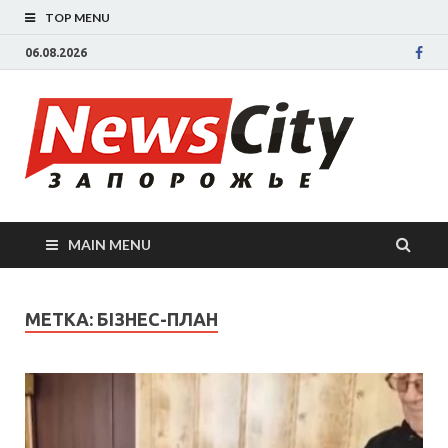
TOP MENU
06.08.2026
New
Новости
Запорожья
све
Запорожск
области
сегодня.
нов
События
MAIN MENU
Запорожья
Зап
коррупция,
политика,
сег
МЕТКА: БІЗНЕС-ПЛАН
дтп, новос
спорта