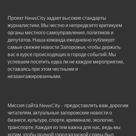
Проект NewsCity задает высокие стандарты
журналистики. Мы честно и непредвзято критикуем
органы местного самоуправления, политиков и
депутатов. Наша команда ежедневно публикует
самые свежие новости Запорожья, чтобы держать
вас в курсе происходящих в городе событий. Мы
успеваем посетить едва ли не каждое мероприятие,
оставаясь при этом честными и
незаангажированными.
Миссия сайта NewsCity – предоставлять вам, дорогим
читателям, актуальные запорожские новости о
бизнесе, культуре, спорте, криминале, экологии,
транспорте. Каждая из тем важна для нас, ведь мы
хотим, чтобы родной город казацкой славы был