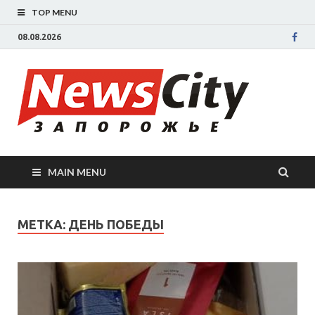
TOP MENU
08.08.2026
New
Новости
Запорожья
све
Запорожск
области
сегодня.
нов
События
MAIN MENU
Запорожья
Зап
коррупция,
политика,
сег
МЕТКА: ДЕНЬ ПОБЕДЫ
дтп, новос
спорта