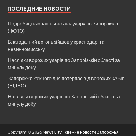
ПОСЛЕДНИЕ НОВОСТИ
Подробиці вчорашнього авіаудару по Запоріжжю
(ФОТО)
Благодатний вогонь зійшов у краснодарі та
невинномисську
Наслідки ворожих ударів по Запорізькій області за
минулу добу
Запоріжжя кожного дня потерпає від ворожих КАБів
(ВІДЕО)
Наслідки ворожих ударів по Запорізькій області за
минулу добу
Copyright © 2026
NewsCity - свежие новости Запорожья