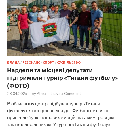
ВЛАДА
/
РЕЗОНАНС
/
СПОРТ
/
СУСПІЛЬСТВО
Нардепи та місцеві депутати
підтримали турнір «Титани футболу»
(ФОТО)
28.04.2025
-
by
Alena
-
Leave a Comment
В обласному центрі відбувся турнір «Титани
футболу», який тривав два дні. Футбольне свято
принесло бурю яскравих емоцій як самим гравцям,
так і вболівальникам. У турнірі «Титани футболу»