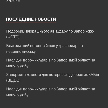
ПОСЛЕДНИЕ НОВОСТИ
Подробиці вчорашнього авіаудару по Запоріжжю
(ФОТО)
Благодатний вогонь зійшов у краснодарі та
невинномисську
Наслідки ворожих ударів по Запорізькій області за
минулу добу
Запоріжжя кожного дня потерпає від ворожих КАБів
(ВІДЕО)
Наслідки ворожих ударів по Запорізькій області за
минулу добу