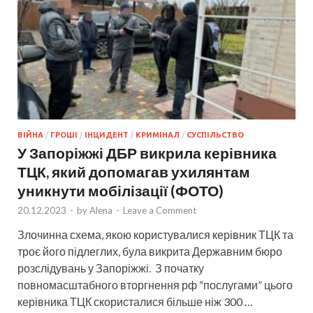
ВІЙНА
/
ГРОШІ
/
ІНЦИДЕНТ
/
КРИМІНАЛ
/
СУСПІЛЬСТВО
У Запоріжжі ДБР викрила керівника
ТЦК, який допомагав ухилянтам
уникнути мобілізації (ФОТО)
20.12.2023
-
by
Alena
-
Leave a Comment
Злочинна схема, якою користувалися керівник ТЦК та
троє його підлеглих, була викрита Державним бюро
розслідувань у Запоріжжі. З початку
повномасштабного вторгнення рф “послугами” цього
керівника ТЦК скористалися більше ніж 300 …