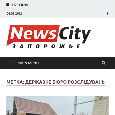
TOP MENU
06.08.2026
New
Новости
Запорожья
све
Запорожск
области
сегодня.
нов
События
MAIN MENU
Запорожья
Зап
коррупция,
политика,
сег
МЕТКА: ДЕРЖАВНЕ БЮРО РОЗСЛІДУВАНЬ
дтп, новос
спорта