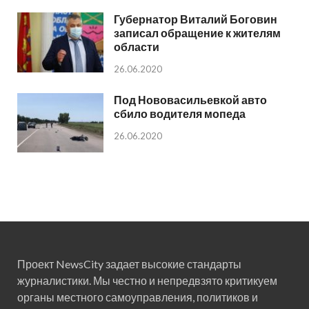
Губернатор Виталий Боговин
записал обращение к жителям
области
26.06.2020
Под Нововасильевкой авто
сбило водителя мопеда
26.06.2020
Проект NewsCity задает высокие стандарты
журналистики. Мы честно и непредвзято критикуем
органы местного самоуправления, политиков и