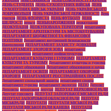
УКРАЇНИ
День Соборности
ДЕНЬ СОБОРНОСТІ УКРАЇНИ
ДЕНЬ СТУДЕНТА
ДЕНЬ СУХОПУТНИХ ВІЙСЬК
ДЕНЬ
СУХОПУТНИХ ВІЙСЬК УКРАЇНИ
ДЕНЬ УКРАЇНСЬКОГО
ДОБРОВОЛЬЦЯ
ДЕНЬ УКРАЇНСЬКОЇ ДЕРЖАВНОСТІ
День
учителя
ДЕНЬ ФЛОРИСТА
ДЕНЬ ФУТБОЛУ
ДЕНЬ
ЩЕДРОСТІ
деньги
ДЕНЬНАРОДЖЕННЯ
деоккупация
ДЕОКУПАЦІЯ
ДЕОКУПОВАНА ТЕРИТОРІЯ
департамент
ДЕПАРТАМЕНТ АРХІТЕКТУРИ ТА МІСТОБУДУВАННЯ
ДЕПАРТАМЕНТ БЮДЖЕТНОЇ ТА ФІНАНСОВОЇ
ПОЛІТИКИ
Департамент внутренней безопасности
Нацполиции
ДЕПАРТАМЕНТ ЗАХИСТУ ДОВКІЛЛЯ
ДЕПАРТАМЕНТ ЗДОРОВ'Я ЗОВА
департамент
здравоохранения
департамент инфраструктуры
ДЕПАРТАМЕНТ КУЛЬТУРИ І ТУРИЗМУ
ДЕПАРТАМЕНТ
КУЛЬТУРИ ТА ТУРИЗМУ
Департамент культуры и туризма
департамент образования
Департамент образования и науки
ДЕПАРТАМЕНТ ОСВІТИ
ДЕПАРТАМЕНТ ОХОРОНИ
ЗДОРОВ'Я
ДЕПАРТАМЕНТ РЕЄСТРАЦІЙНИХ ПОСЛУГ
Департамент социальной защиты
департамент спорта
департамент туризма
департамент экологии
ДЕПО
Депозит
Депозиты
депортация
депутат
ДЕПУТАТ ВЕРХОВНОЇ РАДИ
Депутат горсовета
ДЕПУТАТ ЗАПОРІЗЬКОЇ МІСЬКОЇ РАДИ
ДЕПУТАТ ЗАПОРІЗЬКОЇ ОБЛАСНОЇ РАДИ
ДЕПУТАТ
МІСЬКРАДИ
ДЕПУТАТИ
ДЕПУТАТИ МІСЬКОЇ РАДИ
ДЕПУТАТИ МІСЬКОЇ РАДИ КАНЕВА
ДЕПУТАТИ