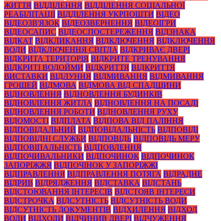
ЖИТТЯ
ВІДДІЛЕННЯ
ВІДДІЛЕННЯ СОЦІАЛЬНОЇ
РЕАБІЛІТАЦІЇ
ВІДДІЛЕННЯ УКРПОШТИ
ВІДЕО
ВІДЕОЗВ'ЯЗОК
ВІДЕОЗВЕРНЕННЯ
ВІДЕОІГРИ
ВІДЕОСАПИС
ВІДЕОСПОСТЕРЕЖЕННЯ
ВІДЗНАКА
ВІДКАТ
ВІДКЛИКАННЯ
ВІДКЛЮЧЕННЯ
ВІДКЛЮЧЕННЯ
ВОДИ
ВІДКЛЮЧЕННЯ СВІТЛА
ВІДКРИВАЄ ДВЕРІ
ВІДКРИТА ТЕРИТОРІЯ
ВІДКРИТЕ ТРЕНУВАННЯ
ВІДКРИТІ ВОДОЙМИ
ВІДКРИТТЯ
ВІДКРИТТЯ
ВИСТАВКИ
ВІДЛУННЯ
ВІДМИВАННЯ
ВІДМИВАННЯ
ГРОШЕЙ
ВІДМОВА
ВІДМОВА ВІД СПАДЩИНИ
ВІДНОВЛЕННЯ
ВІДНОВЛЕННЯ БУДИНКІВ
ВІДНОВЛЕННЯ ЖИТЛА
ВІДНОВЛЕННЯ НА ПОСАДІ
ВІДНОВЛЕННЯ РОБОТИ
ВІДНОВЛЕННЯ РУХУ
ВІДОМОСТІ
ВІДПЛАТА
ВІДПОВА ВІД ПАЛІННЯ
ВІДПОВІДАЛЬНИЙ
ВІДПОВІДАЛЬНІСТЬ
ВІДПОВІДІ
ВІДПОВІДНІ СЛУЖБИ
ВІДПОВІДЬ
ВІДПОВІДЬ МЕРУ
ВІДПОВІПАЛЬНІСТЬ
ВІДПОВЛЕННЯ
ВІДПОЧИВАЛЬНИКИ
ВІДПОЧИНОК
ВІДПОЧИНОК
ЗАПОРІЖЖЯ
ВІДПОЧІНОК У ЗАПОРІЖЖІ
ВІДПРАВЛЕННЯ
ВІДПРАВЛЕННЯ ПОТЯГА
ВІДРАДНЕ
ВІДРИВ
ВІДРЯДЖЕННЯ
ВІДСТАВКА
ВІДСТАНЬ
ВІДСТОЮВАННЯ ІНТЕРЕСІВ
ВІДСТОЯВ ІНТЕРЕСИ
ВІДСТРОЧКА
ВІДСУТНІСТЬ
ВІДСУТНІСТЬ ВОДИ
ВІДСУТНІСТЬ ДОКУМЕНТІВ
ВІДХИЛЕННЯ
ВІДХОД
ВОДИ
ВІДХОДИ
ВІДЧИНИВ ДВЕРІ
ВІДЧУЖЕННЯ