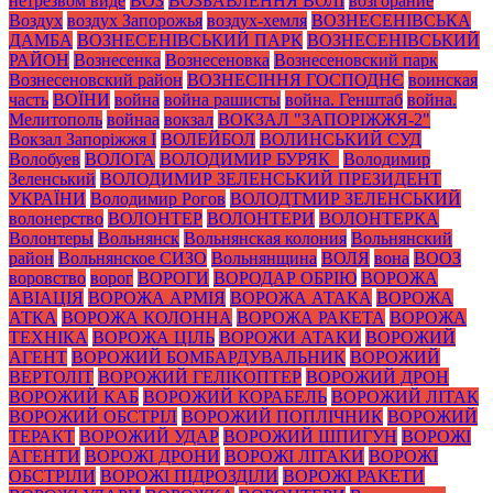
нетрезвом виде
ВОЗ
ВОЗБАВЛЕННЯ ВОЛІ
возгорание
Воздух
воздух Запорожья
воздух-хемля
ВОЗНЕСЕНІВСЬКА
ДАМБА
ВОЗНЕСЕНІВСЬКИЙ ПАРК
ВОЗНЕСЕНІВСЬКИЙ
РАЙОН
Вознесенка
Вознесеновка
Вознесеновский парк
Вознесеновский район
ВОЗНЕСІННЯ ГОСПОДНЄ
воинская
часть
ВОЇНИ
война
война рашисты
война. Генштаб
война.
Мелитополь
войнаа
вокзал
ВОКЗАЛ "ЗАПОРІЖЖЯ-2"
Вокзал Запоріжжя І
ВОЛЕЙБОЛ
ВОЛИНСЬКИЙ СУД
Волобуев
ВОЛОГА
ВОЛОДИМИР БУРЯК_
Володимир
Зеленський
ВОЛОДИМИР ЗЕЛЕНСЬКИЙ ПРЕЗИДЕНТ
УКРАЇНИ
Володимир Рогов
ВОЛОДТМИР ЗЕЛЕНСЬКИЙ
волонерство
ВОЛОНТЕР
ВОЛОНТЕРИ
ВОЛОНТЕРКА
Волонтеры
Вольнянск
Вольнянская колония
Вольнянский
район
Вольнянское СИЗО
Вольнянщина
ВОЛЯ
вона
ВООЗ
воровство
ворог
ВОРОГИ
ВОРОДАР ОБРІЮ
ВОРОЖА
АВІАЦІЯ
ВОРОЖА АРМІЯ
ВОРОЖА АТАКА
ВОРОЖА
АТКА
ВОРОЖА КОЛОННА
ВОРОЖА РАКЕТА
ВОРОЖА
ТЕХНІКА
ВОРОЖА ЦІЛЬ
ВОРОЖИ АТАКИ
ВОРОЖИЙ
АГЕНТ
ВОРОЖИЙ БОМБАРДУВАЛЬНИК
ВОРОЖИЙ
ВЕРТОЛІТ
ВОРОЖИЙ ГЕЛІКОПТЕР
ВОРОЖИЙ ДРОН
ВОРОЖИЙ КАБ
ВОРОЖИЙ КОРАБЕЛЬ
ВОРОЖИЙ ЛІТАК
ВОРОЖИЙ ОБСТРІЛ
ВОРОЖИЙ ПОПЛІЧНИК
ВОРОЖИЙ
ТЕРАКТ
ВОРОЖИЙ УДАР
ВОРОЖИЙ ШПИГУН
ВОРОЖІ
АГЕНТИ
ВОРОЖІ ДРОНИ
ВОРОЖІ ЛІТАКИ
ВОРОЖІ
ОБСТРІЛИ
ВОРОЖІ ПІДРОЗДІЛИ
ВОРОЖІ РАКЕТИ