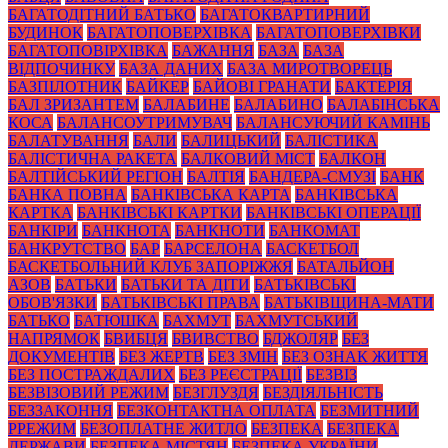
БАГАТОДІТНИЙ БАТЬКО
БАГАТОКВАРТИРНИЙ
БУДИНОК
БАГАТОПОВЕРХІВКА
БАГАТОПОВЕРХІВКИ
БАГАТОПОВІРХІВКА
БАЖАННЯ
БАЗА
БАЗА
ВІДПОЧИНКУ
БАЗА ДАНИХ
БАЗА МИРОТВОРЕЦЬ
БАЗПІЛОТНИК
БАЙКЕР
БАЙОВІ ГРАНАТИ
БАКТЕРІЯ
БАЛ ЗРИЗАНТЕМ
БАЛАБИНЕ
БАЛАБИНО
БАЛАБІНСЬКА
КОСА
БАЛАНСОУТРИМУВАЧ
БАЛАНСУЮЧИЙ КАМІНЬ
БАЛАТУВАННЯ
БАЛИ
БАЛИЦЬКИЙ
БАЛІСТИКА
БАЛІСТИЧНА РАКЕТА
БАЛКОВИЙ МІСТ
БАЛКОН
БАЛТІЙСЬКИЙ РЕГІОН
БАЛТІЯ
БАНДЕРА-СМУЗІ
БАНК
БАНКА ПОВНА
БАНКІВСЬКА КАРТА
БАНКІВСЬКА
КАРТКА
БАНКІВСЬКІ КАРТКИ
БАНКІВСЬКІ ОПЕРАЦІЇ
БАНКІРИ
БАНКНОТА
БАНКНОТИ
БАНКОМАТ
БАНКРУТСТВО
БАР
БАРСЕЛОНА
БАСКЕТБОЛ
БАСКЕТБОЛЬНИЙ КЛУБ ЗАПОРІЖЖЯ
БАТАЛЬЙОН
АЗОВ
БАТЬКИ
БАТЬКИ ТА ДІТИ
БАТЬКІВСЬКІ
ОБОВ'ЯЗКИ
БАТЬКІВСЬКІ ПРАВА
БАТЬКІВЩИНА-МАТИ
БАТЬКО
БАТЮШКА
БАХМУТ
БАХМУТСЬКИЙ
НАПРЯМОК
БВИБЦЯ
БВИВСТВО
БДЖОЛЯР
БЕЗ
ДОКУМЕНТІВ
БЕЗ ЖЕРТВ
БЕЗ ЗМІН
БЕЗ ОЗНАК ЖИТТЯ
БЕЗ ПОСТРАЖДАЛИХ
БЕЗ РЕЄСТРАЦІЇ
БЕЗВІЗ
БЕЗВІЗОВИЙ РЕЖИМ
БЕЗГЛУЗДЯ
БЕЗДІЯЛЬНІСТЬ
БЕЗЗАКОННЯ
БЕЗКОНТАКТНА ОПЛАТА
БЕЗМИТНИЙ
РРЕЖИМ
БЕЗОПЛАТНЕ ЖИТЛО
БЕЗПЕКА
БЕЗПЕКА
ДЕРЖАВИ
БЕЗПЕКА МІСТЯН
БЕЗПЕКА УКРАЇНИ