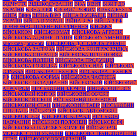
ВІДЧУТТЯ
ВІДШКОДУВАННЯ
ВІЗА
ВІЗИТ
ВІЗИТ ДО
УКРАЇНИ
ВІЗНА З РФ
ВІЗОВИЙ РЕЖИМ
ВІЗЬКА БУХТА
ВІЙГА
Війна
ВІЙНА В РФ
ВІЙНА В УКРАЇНЕ
ВІЙНА В
УКРАЇНІ
ВІЙНА В УКРАНІ
ВІЙНА З РФ
ВІЙНА З РФ
ПОВНОМАСШТАБНЕ ВТОРГНЕННЯ
ВІЙСЬКА
ВІЙСЬККОМ
ВІЙСЬККОМАТ
ВІЙСЬКОВА АГРЕСІЯ
ВІЙСЬКОВА АДМІНІСТРАЦІЯ
ВІЙСЬКОВА АМУНІЦІЯ
військова допомога
ВІЙСЬКОВА ДОПОМОГА УКРАЇНІ
ВІЙСЬКОВА ЗАГРОЗА
ВІЙСЬКОВА КОНТРРОЗВІДКА
ВІЙСЬКОВА ОПЕРАЦІЯ
ВІЙСЬКОВА ПІДГОТОВКА
ВІЙСЬКОВА ПОЛІЦІЯ
ВІЙСЬКОВА ПРОДУКЦІЯ
ВІЙСЬКОВА РОЗВІДКА
ВІЙСЬКОВА СИЛА
ВІЙСЬКОВА
СЛУЖБА
ВІЙСЬКОВА ТЕХНІКА
ВІЙСЬКОВА ТЕХНІКА
РФ
ВІЙСЬКОВА ФОРМА
ВІЙСЬКОВА ЧАСТИНА
ВІЙСЬКОВЕ ОБЛАДНАННЯ
ВІЙСЬКОВИЙ
ВІЙСЬКОВИЙ
АЕРОДРОМ
ВІЙСЬКОВИЙ ЗЛОЧИН
ВІЙСЬКОВИЙ ЗСУ
ВІЙСЬКОВИЙ КВІТОК
ВІЙСЬКОВИЙ ОБ'ЄКТ
ВІЙСЬКОВИЙ ОБЛІК
ВІЙСЬКОВИЙ ПЕРЕВОРОТ
ВІЙСЬКОВИЙ СТАН
ВІЙСЬКОВИЙ ТАБІР
ВІЙСЬКОВИЙ
ШПИТАЛЬ
ВІЙСЬКОВІ
ВІЙСЬКОВІ АВТОМОБІЛІ
ВІЙСЬКОВІ ЗСУ
ВІЙСЬКОВІ КОРАБЛІ
ВІЙСЬКОВІ
НАВЧАННЯ
ВІЙСЬКОВІ ПОЛОНЕНІ
ВІЙСЬКОВІ РФ
ВІЙСЬКОВО-ЛІКАРСЬКА КОМІСІЯ
ВІЙСЬКОВО-
МОРСЬКІ СИЛИ УКРАЇНИ
ВІЙСЬКОВО-ТРАНСПОРТНИЙ
ЛІТАК
ВІЙСЬКОВОЗОБОВ'ЯЗАНИЙ