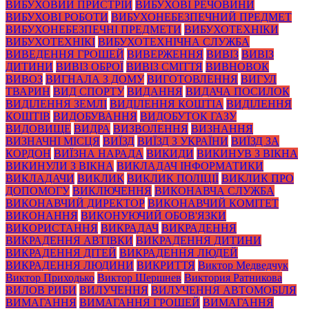
ВИБУХОВИЙ ПРИСТРІЙ
ВИБУХОВІ РЕЧОВИНИ
ВИБУХОВІ РОБОТИ
ВИБУХОНЕБЕЗПЕЧНИЙ ПРЕДМЕТ
ВИБУХОНЕБЕЗПЕЧНІ ПРЕДМЕТИ
ВИБУХОТЕХНІКИ
ВИБУХОТЕХНІКІ
ВИБУХОТЕХНІЧНА СЛУЖБА
ВИВЕДЕННЯ ГРОШЕЙ
ВИВЕРЖЕННЯ
ВИВІЗ
ВИВІЗ
ДИТИНИ
ВИВІЗ ОБРОЇ
ВИВІЗ СМІТТЯ
ВИВНОВОК
ВИВОЗ
ВИГНАЛА З ДОМУ
ВИГОТОВЛЕННЯ
ВИГУЛ
ТВАРИН
ВИД СПОРТУ
ВИДАННЯ
ВИДАЧА ПОСИЛОК
ВИДІЛЕННЯ ЗЕМЛІ
ВИДІЛЕННЯ КОШТІА
ВИДІЛЕННЯ
КОШТІВ
ВИДОБУВАННЯ
ВИДОБУТОК ГАЗУ
ВИДОВИЩЕ
ВИДРА
ВИЗВОЛЕННЯ
ВИЗНАННЯ
ВИЗНАЧНІ МІСЦЯ
ВИЇЗД
ВИЇЗД З УКРАЇНИ
ВИЇЗД ЗА
КОРДОН
ВИЇЗНА НАРАДА
ВИКИДИ
ВИКИНУВ З ВІКНА
ВИКИНУЛИ З ВІКНА
ВИКЛАДАЧ ІНФОРМАТИКИ
ВИКЛАДАЧИ
ВИКЛИК
ВИКЛИК ПОЛІЦІЇ
ВИКЛИК ПРО
ДОПОМОГУ
ВИКЛЮЧЕННЯ
ВИКОНАВЧА СЛУЖБА
ВИКОНАВЧИЙ ДИРЕКТОР
ВИКОНАВЧИЙ КОМІТЕТ
ВИКОНАННЯ
ВИКОНУЮЧИЙ ОБОВ'ЯЗКИ
ВИКОРИСТАННЯ
ВИКРАДАЧ
ВИКРАДЕННЯ
ВИКРАДЕННЯ АВТІВКИ
ВИКРАДЕННЯ ДИТИНИ
ВИКРАДЕННЯ ДІТЕЙ
ВИКРАДЕННЯ ЛЮДЕЙ
ВИКРАДЕННЯ ЛЮДИНИ
ВИКРИТТЯ
Виктор Медведчук
Виктор Приходько
Виктор Шершнев
Виктория Ратникова
ВИЛОВ РИБИ
ВИЛУЧЕННЯ
ВИЛУЧЕННЯ АВТОМОБІЛЯ
ВИМАГАННЯ
ВИМАГАННЯ ГРОШЕЙ
ВИМАГАННЯ