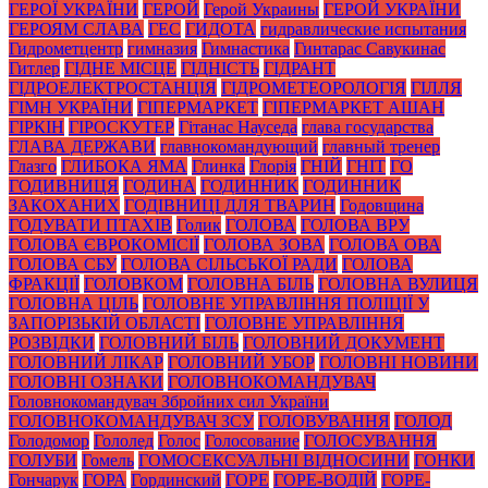
ГЕРОЇ УКРАЇНИ
ГЕРОЙ
Герой Украины
ГЕРОЙ УКРАЇНИ
ГЕРОЯМ СЛАВА
ГЕС
ГИДОТА
гидравлические испытания
Гидрометцентр
гимназия
Гимнастика
Гинтарас Савукинас
Гитлер
ГІДНЕ МІСЦЕ
ГІДНІСТЬ
ГІДРАНТ
ГІДРОЕЛЕКТРОСТАНЦІЯ
ГІДРОМЕТЕОРОЛОГІЯ
ГІЛЛЯ
ГІМН УКРАЇНИ
ГІПЕРМАРКЕТ
ГІПЕРМАРКЕТ АШАН
ГІРКІН
ГІРОСКУТЕР
Гітанас Науседа
глава государства
ГЛАВА ДЕРЖАВИ
главнокомандующий
главный тренер
Глазго
ГЛИБОКА ЯМА
Глинка
Глорія
ГНІЙ
ГНІТ
ГО
ГОДИВНИЦЯ
ГОДИНА
ГОДИННИК
ГОДИННИК
ЗАКОХАНИХ
ГОДІВНИЦІ ДЛЯ ТВАРИН
Годовщина
ГОДУВАТИ ПТАХІВ
Голик
ГОЛОВА
ГОЛОВА ВРУ
ГОЛОВА ЄВРОКОМІСІЇ
ГОЛОВА ЗОВА
ГОЛОВА ОВА
ГОЛОВА СБУ
ГОЛОВА СІЛЬСЬКОЇ РАДИ
ГОЛОВА
ФРАКЦІЇ
ГОЛОВКОМ
ГОЛОВНА БІЛЬ
ГОЛОВНА ВУЛИЦЯ
ГОЛОВНА ЦІЛЬ
ГОЛОВНЕ УПРАВЛІННЯ ПОЛІЦІЇ У
ЗАПОРІЗЬКІЙ ОБЛАСТІ
ГОЛОВНЕ УПРАВЛІННЯ
РОЗВІДКИ
ГОЛОВНИЙ БІЛЬ
ГОЛОВНИЙ ДОКУМЕНТ
ГОЛОВНИЙ ЛІКАР
ГОЛОВНИЙ УБОР
ГОЛОВНІ НОВИНИ
ГОЛОВНІ ОЗНАКИ
ГОЛОВНОКОМАНДУВАЧ
Головнокомандувач Збройних сил України
ГОЛОВНОКОМАНДУВАЧ ЗСУ
ГОЛОВУВАННЯ
ГОЛОД
Голодомор
Гололед
Голос
Голосование
ГОЛОСУВАННЯ
ГОЛУБИ
Гомель
ГОМОСЕКСУАЛЬНІ ВІДНОСИНИ
ГОНКИ
Гончарук
ГОРА
Гординский
ГОРЕ
ГОРЕ-ВОДІЙ
ГОРЕ-