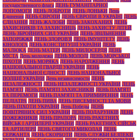
государственного флага
ДЕНЬ ГУМАНІТАРНОЇ
ДОПОМОГИ
ДЕНЬ ДОБРОТИ
ДЕНЬ ДОНЬКИ
День
Единения
ДЕНЬ ЄВРОПИ
ДЕНЬ ЄВРОПИ В УКРАЇНІ
ДЕНЬ
ЄДНАННЯ
ДЕНЬ ЖАЛОБИ
ДЕНЬ ЗАКОХАНИХ
ДЕНЬ
ЗАХИСНИКІВ ТА ЗАХИСНИЦЬ
ДЕНЬ ЗАХИСТУ ДІТЕЙ
ДЕНЬ ЗБРОЙНИХ СИЛ УКРАЇНИ
ДЕНЬ ЗВІЛЬНЕННЯ
ЗАПОРІЖЖЯ
ДЕНЬ ЗДОРОВ'Я
ДЕНЬ ІМУНІТЕТУ
ДЕНЬ
КІНОЛОГА
ДЕНЬ КОНСТИТУЦІЇ УКРАЇНИ
ДЕНЬ
МАЛЮКА
ДЕНЬ МАТЕРІ
ДЕНЬ МИЛОСЕРДЯ
ДЕНЬ
МІСТА
День молодежи
ДЕНЬ МОЛОДІ
ДЕНЬ МОРСЬКОЇ
ПІХОТИ
ДЕНЬ МОРЯКА
ДЕНЬ НАРОДЖЕННЯ
ДЕНЬ
НАЦІОНАЛЬНОЇ ГВАРДІЇ УКРАЇНИ
ДЕНЬ
НАЦІОНАЛЬНОЇ ЄДНОСТІ
ДЕНЬ НАЦІОНАЛЬНОЇ
ПОЛІЦІЇ УКРАЇНИ
День независимости
ДЕНЬ
НЕЗАЛЕЖНОСТІ
ДЕНЬ НЕЗАЛЕЖНОСТІ УКРАЇНИ
ДЕНЬ
ПАМ'ЯТІ
ДЕНЬ ПАМ'ЯТІ ЗАХИСНИКІВ
ДЕНЬ ПАМ'ЯТІ
ТА ПЕРЕМОГИ
ДЕНЬ ПАМ'ЯТІ ТА ПРИМИРЕННЯ
ДЕНЬ
ПЕДІАТРА
ДЕНЬ ПИВА
ДЕНЬ ПИСЕМНОСТІ ТА МОВИ
ДЕНЬ ПІХОТИ УКРАЇНИ
День Победы
ДЕНЬ
ПОВІТРЯНИХ СИЛ УКРАЇНИ
ДЕНЬ ПОДАРУНКІВ
ДЕНЬ
ПОЖЕЖНИКІВ
ДЕНЬ ПРАПОРА
ДЕНЬ РАКЕТНИХ
ВІЙСЬК І АРТИЛЕРІЇ УКРАЇНИ
ДЕНЬ РАКЕТНИХ СІЙСЬК
ТА АРТИЛЕРІЇ
ДЕНЬ СВЯТОГО МИКОЛАЯ
ДЕНЬ
СЕРЖАНТА
ДЕНЬ СКОРБОТИ
ДЕНЬ СЛУЖБИ БЕЗПЕКИ