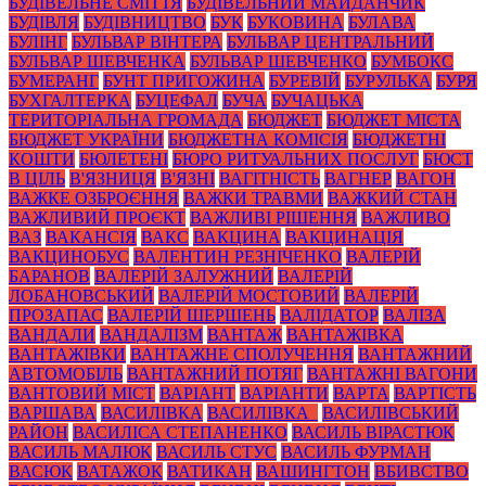
БУДІВЕЛЬНЕ СМІТТЯ
БУДІВЕЛЬНИЙ МАЙДАНЧИК
БУДІВЛЯ
БУДІВНИЦТВО
БУК
БУКОВИНА
БУЛАВА
БУЛІНГ
БУЛЬВАР ВІНТЕРА
БУЛЬВАР ЦЕНТРАЛЬНИЙ
БУЛЬВАР ШЕВЧЕНКА
БУЛЬВАР ШЕВЧЕНКО
БУМБОКС
БУМЕРАНГ
БУНТ ПРИГОЖИНА
БУРЕВІЙ
БУРУЛЬКА
БУРЯ
БУХГАЛТЕРКА
БУЦЕФАЛ
БУЧА
БУЧАЦЬКА
ТЕРИТОРІАЛЬНА ГРОМАДА
БЮДЖЕТ
БЮДЖЕТ МІСТА
БЮДЖЕТ УКРАЇНИ
БЮДЖЕТНА КОМІСІЯ
БЮДЖЕТНІ
КОШТИ
БЮЛЕТЕНІ
БЮРО РИТУАЛЬНИХ ПОСЛУГ
БЮСТ
В ЦІЛЬ
В'ЯЗНИЦЯ
В'ЯЗНІ
ВАГІТНІСТЬ
ВАГНЕР
ВАГОН
ВАЖКЕ ОЗБРОЄННЯ
ВАЖКИ ТРАВМИ
ВАЖКИЙ СТАН
ВАЖЛИВИЙ ПРОЄКТ
ВАЖЛИВІ РІШЕННЯ
ВАЖЛИВО
ВАЗ
ВАКАНСІЯ
ВАКС
ВАКЦИНА
ВАКЦИНАЦІЯ
ВАКЦИНОБУС
ВАЛЕНТИН РЕЗНІЧЕНКО
ВАЛЕРІЙ
БАРАНОВ
ВАЛЕРІЙ ЗАЛУЖНИЙ
ВАЛЕРІЙ
ЛОБАНОВСЬКИЙ
ВАЛЕРІЙ МОСТОВИЙ
ВАЛЕРІЙ
ПРОЗАПАС
ВАЛЕРІЙ ШЕРШЕНЬ
ВАЛІДАТОР
ВАЛІЗА
ВАНДАЛИ
ВАНДАЛІЗМ
ВАНТАЖ
ВАНТАЖІВКА
ВАНТАЖІВКИ
ВАНТАЖНЕ СПОЛУЧЕННЯ
ВАНТАЖНИЙ
АВТОМОБІЛЬ
ВАНТАЖНИЙ ПОТЯГ
ВАНТАЖНІ ВАГОНИ
ВАНТОВИЙ МІСТ
ВАРІАНТ
ВАРІАНТИ
ВАРТА
ВАРТІСТЬ
ВАРШАВА
ВАСИЛІВКА
ВАСИЛІВКА_
ВАСИЛІВСЬКИЙ
РАЙОН
ВАСИЛІСА СТЕПАНЕНКО
ВАСИЛЬ ВІРАСТЮК
ВАСИЛЬ МАЛЮК
ВАСИЛЬ СТУС
ВАСИЛЬ ФУРМАН
ВАСЮК
ВАТАЖОК
ВАТИКАН
ВАШИНГТОН
ВБИВСТВО