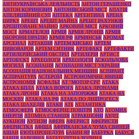
АНТИУКРАЇНСЬКА ДЕЯЛЬНІСТЬ
АНТОН ГЕРАЩЕНКО
АНТОН КОРИНЕВИЧ
АНТОНІВСЬКИЙ МІСТ
АПАТІЯ
АПЕЛЯЦІЙНИЙ СУД
АПТЕКА
АРГЕНТИНА
АРЕНА
ЦИРКУ
АРЕШТ
АРЕШТ МАЙНА
АРЕШТ РАХУНКІВ
АРЕШТОВАНЕ МАЙНО
АРКОВИЙ МІСТ
АРКОВИЙ
МОСТ
АРМАГЕДОН
АРМІЯ
АРМІЯ ДРОНІВ
АРМІЯ
ОБОРОНИ ІЗРАЇЛЮ
АРМІЯ РФ
АРМЯНСЬК
АРОМАТ
АРСЕНАЛ
АРТАКЦІЯ
АРТЕМ КИСЬКО
АРТЕМ
ПИВОВАРОВ
АРТЕМ СИТНИК
АРТЕФАКТ
АРТЕФАКТИ
АРТИЛЕРІЙСЬКИЙ ОБСТРІЛ
АРТИЛЕРІЯ
АРТИСТ
АРТОБ'ЄКТ
АРХЕОЛОГИ
АРХЕОЛОГІЯ
АСКОЛЬДОВА
МОГИЛА
АСОЦІАЦІЯ
АСОЦІАЦІЯ МІСТ УКРАЇНИ
АСОЦІАЦІЯ НАЦІОНАЛЬНИХ МЕНШИН
АСПІРАНТ
АСПІРАНТУРА
АСТЕРОЇД
АСТРОНОМІЧНЕ ЯВИЩЕ
АСТРОНОМІЯ
АСФАЛЬТ
АТ "МОТОР СІЧ"
АТАКА
АТАКА БПЛА
АТАКА ВОРОГА
АТАКА ДРОНАМИ
АТАКА ДРОНІВ
АТАКА НА ЗАПОРІЖЖЯ
АТАКА НА
МОСКВУ
АТАКА НА РФ
АТАКА ПО ДНІПРОГЕСУ
АТАКА ШАХЕДІВ
АТАКИ
АТБ
АТЛАНТИКА
АТМОСФЕРА
АТМОСФЕРНЕ ПОВІТРЯ
АТО
АТОМНА
ЕНЕРГІЯ
АТОМНА СТАНЦІЯ
АТРАКЦІОНИ
АУДІТ
АУКЦІОН
АУТИЗМ
АФЕРА
АФЕРИСТ
АФЕРИСТИ
АФЕРИСТКА
АФІША
АФРИКАНСЬКА ЧУМА СВИНЕЙ
АШАН
Б'ЮТІ-ПРОЦЕДУРА
БАБИН ЯР
БАБУРКА
БАБУСЯ
БАБЦЯ
БАВОВНА
БАГАТОДІТНА РОДИНА