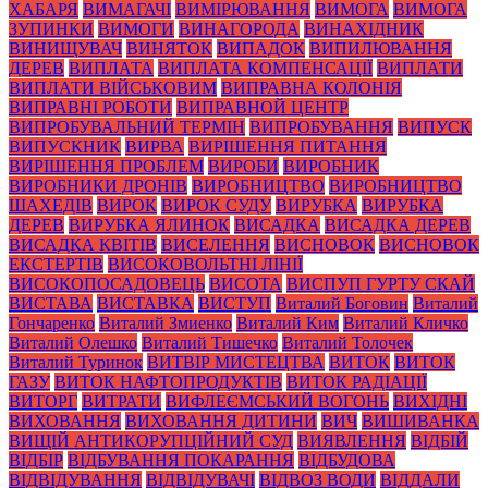
ХАБАРЯ
ВИМАГАЧІ
ВИМІРЮВАННЯ
ВИМОГА
ВИМОГА
ЗУПИНКИ
ВИМОГИ
ВИНАГОРОДА
ВИНАХІДНИК
ВИНИЩУВАЧ
ВИНЯТОК
ВИПАДОК
ВИПИЛЮВАННЯ
ДЕРЕВ
ВИПЛАТА
ВИПЛАТА КОМПЕНСАЦІЇ
ВИПЛАТИ
ВИПЛАТИ ВІЙСЬКОВИМ
ВИПРАВНА КОЛОНІЯ
ВИПРАВНІ РОБОТИ
ВИПРАВНОЙ ЦЕНТР
ВИПРОБУВАЛЬНИЙ ТЕРМІН
ВИПРОБУВАННЯ
ВИПУСК
ВИПУСКНИК
ВИРВА
ВИРІШЕННЯ ПИТАННЯ
ВИРІШЕННЯ ПРОБЛЕМ
ВИРОБИ
ВИРОБНИК
ВИРОБНИКИ ДРОНІВ
ВИРОБНИЦТВО
ВИРОБНИЦТВО
ШАХЕДІВ
ВИРОК
ВИРОК СУДУ
ВИРУБКА
ВИРУБКА
ДЕРЕВ
ВИРУБКА ЯЛИНОК
ВИСАДКА
ВИСАДКА ДЕРЕВ
ВИСАДКА КВІТІВ
ВИСЕЛЕННЯ
ВИСНОВОК
ВИСНОВОК
ЕКСТЕРТІВ
ВИСОКОВОЛЬТНІ ЛІНІЇ
ВИСОКОПОСАДОВЕЦЬ
ВИСОТА
ВИСПУП ГУРТУ СКАЙ
ВИСТАВА
ВИСТАВКА
ВИСТУП
Виталий Боговин
Виталий
Гончаренко
Виталий Змиенко
Виталий Ким
Виталий Кличко
Виталий Олешко
Виталий Тишечко
Виталий Толочек
Виталий Туринок
ВИТВІР МИСТЕЦТВА
ВИТОК
ВИТОК
ГАЗУ
ВИТОК НАФТОПРОДУКТІВ
ВИТОК РАДІАЦІЇ
ВИТОРГ
ВИТРАТИ
ВИФЛЕЄМСЬКИЙ ВОГОНЬ
ВИХІДНІ
ВИХОВАННЯ
ВИХОВАННЯ ДИТИНИ
ВИЧ
ВИШИВАНКА
ВИЩІЙ АНТИКОРУПЦІЙНИЙ СУД
ВИЯВЛЕННЯ
ВІДБІЙ
ВІДБІР
ВІДБУВАННЯ ПОКАРАННЯ
ВІДБУДОВА
ВІДВІДУВАННЯ
ВІДВІДУВАЧІ
ВІДВОЗ ВОДИ
ВІДДАЛИ