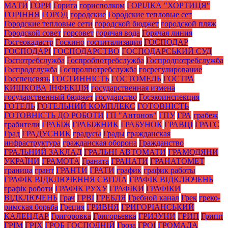
МАТИ
ГОРИ
Горига
горисполком
ГОРІЛКА "ХОРТИЦЯ"
ГОРІННЯ
ГОРОД
городские
Городские тепловые сет
Городские тепловые сети
городской бюджет
городской пляж
Городской совет
горсовет
горячая вода
Горячая линия
Госгеокадастр
Госкино
госпитализация
ГОСПОДАР
ГОСПОДАРІ
ГОСПОДАРСТВО
ГОСПОДАРСЬКИЙ СУД
Госпотребслужба
Госпробпотребслужба
Госпродпотребслужба
Госпродслужба
Госпролпотребслужба
госрегулирование
Госспецсвязь
ГОСТИННІСТЬ
ГОСТОМЕЛЬ
ГОСТРА
КИШКОВА ІНФЕКЦІЯ
государственная измена
государственный бюджет
государство
Госэкоинспекция
ГОТЕЛЬ
ГОТЕЛЬНИЙ КОМПЛЕКС
ГОТОВНІСТЬ
ГОТОВНІСТЬ ДО РОБОТИ
ГП "Антонов"
ГПУ
ГРА
грабеж
грабители
ГРАБІЖ
ГРАБІЖНИК
ГРАБУНОК
ГРАВЦІ
ГРАГС
Град
ГРАДУСНИК
градусы
Грады
гражданская
инфраструктура
гражданская оборона
Гражданство
ГРАЛЬНИЙ ЗАКЛАД
ГРАЛЬНІ АВТОМАТИ
ГРАМОДЯНИ
УКРАЇНИ
ГРАМОТА
Граната
ГРАНАТИ
ГРАНАТОМЕТ
граница
грант
ГРАНТИ
ГРАТИ
график
график работы
ГРАФІК ВІДКЛЮЧЕННЯ СВІТЛА
ГРАФІК ВІДКЛЮЧЕНЬ
графік роботи
ГРАФІК РУХУ
ГРАФІКИ
ГРАФІКИ
ВІДКЛЮЧЕНЬ
Грач
ГРВІ
ГРЕБЛЯ
Гребной канал
Грек
греко-
римская борьба
Греция
ГРИВНЯ
ГРИГОРІАНСЬКИЙ
КАЛЕНДАР
Григоровка
Григорьевка
ГРИЗУНИ
ГРИП
Грипп
ГРІМ
ГРІХ
ГРОБ ГОСПОДНІЙ
Гроза
ГРОІ
ГРОМАДА