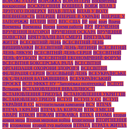
ВОРОЖІ УДАРИ
ВОРОЖКА
ВОРОНТЕРИ
Воскресенка
воскресенье
ВОСКРЕСІННЯ
ВОЩИНА
ВОЯЖ
ВПАВ З
ДРУГОГО ПОВЕРХУ
ВПАВ ЛІТАК
ВПАВ У ВОДУ
ВПЕВНЕНІСТЬ
ВПЕРШЕ
ВПЕРШЕ В УКРАЇНІ
ВПЕРШЕ У
ЗАПОРІЖЖІ
ВПЛИВ
ВПО
ВПС США
ВР
враг
врач
Врачи
Времевка
Времовка
Время
время работы
ВРУ
ВРУЧЕННЯ
ВРУЧЕННЯ НАГОРОД
ВРУЧЕННЯ ОСКАРА
ВРУЧЕННЯ
ПОВІСТКИ
ВРЯТУВАЛИ ВІД СМЕРТІ
ВРЯТУВАЛИ
ЖИТТЯ
ВСЕСВІТНІЙ ДЕНЬ
ВСЕСВІТНІЙ ДЕНЬ
ВИШИВАНКИ
ВСЕСВІТНІЙ ДЕНЬ ДИТИНИ
ВСЕСВІТНІЙ
ДЕНЬ ДЯКУЮ
ВСЕСВІТНІЙ ДЕНЬ СЕРЦЯ
ВСЕСВІТНІЙ
ДЕНЬ ФУТБОЛУ
ВСЕСВІТНІЙ ЕКОНОМІЧНИЙ ФОРУМ
ВСЕСВІТНЯ БОКСЕРСЬКА РАДА
ВСЕСВІТНЯ
ОРГАНІЗАЦІЯ ОХОРОНИ ЗДОРОВ'Я
ВСЕСВІТНЯ
ФЕДЕРАЦІЯ СЕРЦЯ
ВСЕСВІЬНІЙ ДЕНЬ
ВСЕУКРАЇНСЬКЕ
ОБ’ЄДНАННЯ БАТЬКІВЩИНА
ВСЕУКРАЇНСЬКИЙ
ПРОЄКТ
ВСП ЗФККТ НУ "Запорізька політехніка"
ВСПУП
Вспышка
ВСТАНОВЛЕННЯ ІНВАЛІДНОСТІ
ВСТАНОВЛЕННЯ ТРИЗУБА
ВСТАНОВЛЕННЯ УКРИТТІВ
ВСТАНОВЛЕНО ТРИЗУБ
ВСТУП
ВСТУП У ЄС
ВСТУП
УКРАЇНИ В ЄС
вступительная кампания
ВСУ
ВТЕЧА
ВТЕЧА З КРАЇНИ
ВТЕЧА ЗА КОРДОН
ВТІК З МІСЦЯ
АВАРІЇ
ВТІКАЧ
ВТІКАЧІ
ВТІКАЧКА
ВТІХА
ВТОМА
вторая
армия мира
Вторая мировая война
вторгнення
ВТОРГНЕННЯ
РФ
вторжение
второй тур выборов
ВТРАТА
ВТРАТА ЖИТЛА