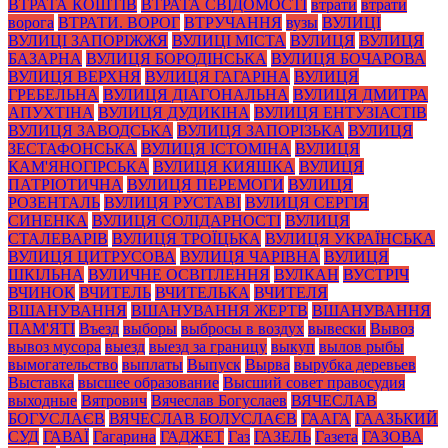
ВТРАТА КОШТІВ
ВТРАТА СВІДОМОСТІ
втрати
втрати
ворога
ВТРАТИ. ВОРОГ
ВТРУЧАННЯ
вузы
ВУЛИЦІ
ВУЛИЦІ ЗАПОРІЖЖЯ
ВУЛИЦІ МІСТА
ВУЛИЦЯ
ВУЛИЦЯ
БАЗАРНА
ВУЛИЦЯ БОРОДІНСЬКА
ВУЛИЦЯ БОЧАРОВА
ВУЛИЦЯ ВЕРХНЯ
ВУЛИЦЯ ГАГАРІНА
ВУЛИЦЯ
ГРЕБЕЛЬНА
ВУЛИЦЯ ДІАГОНАЛЬНА
ВУЛИЦЯ ДМИТРА
АПУХТІНА
ВУЛИЦЯ ДУДИКІНА
ВУЛИЦЯ ЕНТУЗІАСТІВ
ВУЛИЦЯ ЗАВОДСЬКА
ВУЛИЦЯ ЗАПОРІЗЬКА
ВУЛИЦЯ
ЗЕСТАФОНСЬКА
ВУЛИЦЯ ІСТОМІНА
ВУЛИЦЯ
КАМ'ЯНОГІРСЬКА
ВУЛИЦЯ КИЯШКА
ВУЛИЦЯ
ПАТРІОТИЧНА
ВУЛИЦЯ ПЕРЕМОГИ
ВУЛИЦЯ
РОЗЕНТАЛЬ
ВУЛИЦЯ РУСТАВІ
ВУЛИЦЯ СЕРГІЯ
СИНЕНКА
ВУЛИЦЯ СОЛІДАРНОСТІ
ВУЛИЦЯ
СТАЛЕВАРІВ
ВУЛИЦЯ ТРОЇЦЬКА
ВУЛИЦЯ УКРАЇНСЬКА
ВУЛИЦЯ ЦИТРУСОВА
ВУЛИЦЯ ЧАРІВНА
ВУЛИЦЯ
ШКІЛЬНА
ВУЛИЧНЕ ОСВІТЛЕННЯ
ВУЛКАН
ВУСТРІЧ
ВЧИНОК
ВЧИТЕЛЬ
ВЧИТЕЛЬКА
ВЧИТЕЛЯ
ВШАНУВАННЯ
ВШАНУВАННЯ ЖЕРТВ
ВШАНУВАННЯ
ПАМ'ЯТІ
Въезд
выборы
выбросы в воздух
вывески
Вывоз
вывоз мусора
выезд
выезд за границу
выкуп
вылов рыбы
вымогательство
выплаты
Выпуск
Вырва
вырубка деревьев
Выставка
высшее образование
Высший совет правосудия
выходные
Вятрович
Вячеслав Богуслаев
ВЯЧЕСЛАВ
БОГУСЛАЄВ
ВЯЧЕСЛАВ БОЛУСЛАЄВ
ГААГА
ГААЗЬКИЙ
СУД
ГАВАЇ
Гагарина
ГАДЖЕТ
Газ
ГАЗЕЛЬ
Газета
ГАЗОВА