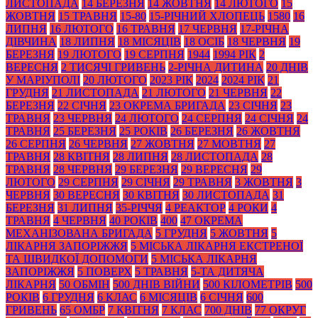
ЛИСТОПАДА
14 БЕРЕЗНЯ
14 ЖОВТНЯ
14 ЛЮТОГО
15
ЖОВТНЯ
15 ТРАВНЯ
15-80
15-РІЧНИЙ ХЛОПЕЦЬ
1580
16
ЛИПНЯ
16 ЛЮТОГО
16 ТРАВНЯ
17 ЧЕРВНЯ
17-РІЧНА
ДІВЧИНА
18 ЛИПНЯ
18 МІСЯЦІВ
18 ОСІБ
18 ЧЕРВНЯ
19
БЕРЕЗНЯ
19 ЛЮТОГО
19 СЕРПНЯ
1944
1994 РІК
2
ВЕРЕСНЯ
2 ТИСЯЧІ ГРИВЕНЬ
2-РІЧНА ДИТИНА
20 ДНІВ
У МАРІУПОЛІ
20 ЛЮТОГО
2023 РІК
2024
2024 РІК
21
ГРУДНЯ
21 ЛИСТОПАДА
21 ЛЮТОГО
21 ЧЕРВНЯ
22
БЕРЕЗНЯ
22 СІЧНЯ
23 ОКРЕМА БРИГАДА
23 СІЧНЯ
23
ТРАВНЯ
23 ЧЕРВНЯ
24 ЛЮТОГО
24 СЕРПНЯ
24 СІЧНЯ
24
ТРАВНЯ
25 БЕРЕЗНЯ
25 РОКІВ
26 БЕРЕЗНЯ
26 ЖОВТНЯ
26 СЕРПНЯ
26 ЧЕРВНЯ
27 ЖОВТНЯ
27 МОВТНЯ
27
ТРАВНЯ
28 КВІТНЯ
28 ЛИПНЯ
28 ЛИСТОПАДА
28
ТРАВНЯ
28 ЧЕРВНЯ
29 БЕРЕЗНЯ
29 ВЕРЕСНЯ
29
ЛЮТОГО
29 СЕРПНЯ
29 СІЧНЯ
29 ТРАВНЯ
3 ЖОВТНЯ
3
ЧЕРВНЯ
30 ВЕРЕСНЯ
30 КВІТНЯ
30 ЛИСТОПАДА
31
БЕРЕЗНЯ
31 ЛИПНЯ
35-РІЧЧЯ
4 РЕАКТОР
4 РОКИ
4
ТРАВНЯ
4 ЧЕРВНЯ
40 РОКІВ
400
47 ОКРЕМА
МЕХАНІЗОВАНА БРИГАДА
5 ГРУДНЯ
5 ЖОВТНЯ
5
ЛІКАРНЯ ЗАПОРІЖЖЯ
5 МІСЬКА ЛІКАРНЯ ЕКСТРЕНОЇ
ТА ШВИДКОЇ ДОПОМОГИ
5 МІСЬКА ЛІКАРНЯ
ЗАПОРІЖЖЯ
5 ПОВЕРХ
5 ТРАВНЯ
5-ТА ДИТЯЧА
ЛІКАРНЯ
50 ОБМІН
500 ДНІВ ВІЙНИ
500 КІЛОМЕТРІВ
500
РОКІВ
6 ГРУДНЯ
6 КЛАС
6 МІСЯЦІВ
6 СІЧНЯ
600
ГРИВЕНЬ
65 ОМБР
7 КВІТНЯ
7 КЛАС
700 ДНІВ
77 ОКРУГ