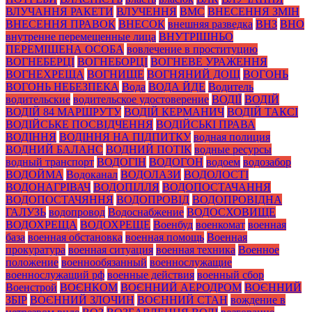
ВЛУЧАННЯ РАКЕТИ
ВЛУЧЕННЯ
ВМС
ВНЕСЕННЯ ЗМІН
ВНЕСЕННЯ ПРАВОК
ВНЕСОК
внешняя разведка
ВНЗ
ВНО
внутренне перемещенные лица
ВНУТРІШНЬО
ПЕРЕМІЩЕНА ОСОБА
вовлечение в проституцию
ВОГНЕБЕРЦІ
ВОГНЕБОРЦІ
ВОГНЕВЕ УРАЖЕННЯ
ВОГНЕХРЕЩА
ВОГНИЩЕ
ВОГНЯНИЙ ДОЩ
ВОГОНЬ
ВОГОНЬ НЕБЕЗПЕКА
Вода
ВОДА ЙДЕ
Водитель
водительские
водительское удостоверение
ВОДІЇ
ВОДІЙ
ВОДІЙ 84 МАРШРУТУ
ВОДІЙ КЕРМАНИЧ
ВОДІЙ ТАКСІ
ВОДІЙСЬКЕ ПОСВІДЧЕННЯ
ВОДІЙСЬКІ ПРАВА
ВОДІННЯ
ВОДІННЯ НА ПІДПИТКУ
водная полиция
ВОДНИЙ БАЛАНС
ВОДНИЙ ПОТІК
водные ресурсы
водный транспорт
ВОДОГІН
ВОДОГОН
водоем
водозабор
ВОДОЙМА
Водоканал
ВОДОЛАЗИ
ВОДОЛОСТІ
ВОДОНАГРІВАЧ
ВОДОПІЛЛЯ
ВОДОПОСТАЧАННЯ
ВОДОПОСТАЧЯННЯ
ВОДОПРОВІД
ВОДОПРОВІДНА
ГАЛУЗЬ
водопровод
Водоснабжение
ВОДОСХОВИЩЕ
ВОДОХРЕЩА
ВОДОХРЕЩЕ
Военбуд
военкомат
военная
база
военная обстановка
военная помощь
Военная
прокуратура
военная ситуация
военная техника
Военное
положение
военнообязанный
военнослужащие
военнослужащий рф
военные действия
военный сбор
Военстрой
ВОЄНКОМ
ВОЄННИЙ АЕРОДРОМ
ВОЄННИЙ
ЗБІР
ВОЄННИЙ ЗЛОЧИН
ВОЄННИЙ СТАН
вождение в