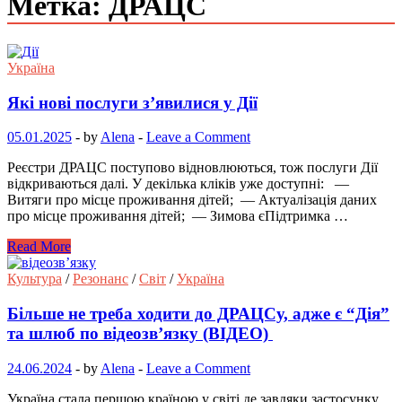
Метка: ДРАЦС
Україна
Які нові послуги з’явилися у Дії
05.01.2025
-
by
Alena
-
Leave a Comment
Реєстри ДРАЦС поступово відновлюються, тож послуги Дії
відкриваються далі. У декілька кліків уже доступні: —
Витяги про місце проживання дітей; — Актуалізація даних
про місце проживання дітей; — Зимова єПідтримка …
Read More
Культура
/
Резонанс
/
Світ
/
Україна
Більше не треба ходити до ДРАЦСу, адже є “Дія”
та шлюб по відеозв’язку (ВІДЕО)
24.06.2024
-
by
Alena
-
Leave a Comment
Україна стала першою країною у світі де завдяки застосунку