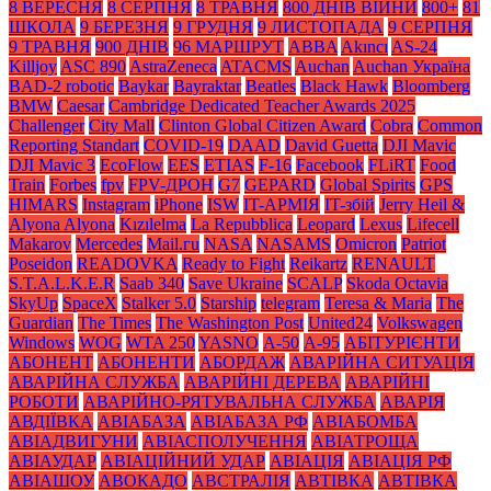
8 ВЕРЕСНЯ
8 СЕРПНЯ
8 ТРАВНЯ
800 ДНІВ ВІЙНИ
800+
81
ШКОЛА
9 БЕРЕЗНЯ
9 ГРУДНЯ
9 ЛИСТОПАДА
9 СЕРПНЯ
9 ТРАВНЯ
900 ДНІВ
96 МАРШРУТ
ABBA
Akıncı
AS-24
Killjoy
ASC 890
AstraZeneca
ATACMS
Auchan
Auchan Україна
BAD-2 robotic
Baykar
Bayraktar
Beatles
Black Нawk
Bloomberg
BMW
Caesar
Cambridge Dedicated Teacher Awards 2025
Challenger
City Mall
Clinton Global Citizen Award
Cobra
Common
Reporting Standart
COVID-19
DAAD
David Guetta
DJI Mavic
DJI Mavic 3
EcoFlow
EES
ETIAS
F-16
Facebook
FLiRT
Food
Train
Forbes
fpv
FPV-ДРОН
G7
GEPARD
Global Spirits
GPS
HIMARS
Instagram
iPhone
ISW
IT-АРМІЯ
IT-збій
Jerry Heil &
Alyona Alyona
Kızılelma
La Repubblica
Leopard
Lexus
Lifecell
Makarov
Mercedes
Mаil.гu
NASA
NASAMS
Omicron
Patriot
Poseidon
READOVKA
Ready to Fight
Reikartz
RENAULT
S.T.A.L.K.E.R
Saab 340
Save Ukraine
SCALP
Skoda Octavia
SkyUp
SpaceX
Stalker 5.0
Starship
telegram
Teresa & Maria
The
Guardian
The Times
The Washington Post
United24
Volkswagen
Windows
WOG
WTA 250
YASNO
А-50
А-95
АБІТУРІЄНТИ
АБОНЕНТ
АБОНЕНТИ
АБОРДАЖ
АВАРІЙНА СИТУАЦІЯ
АВАРІЙНА СЛУЖБА
АВАРІЙНІ ДЕРЕВА
АВАРІЙНІ
РОБОТИ
АВАРІЙНО-РЯТУВАЛЬНА СЛУЖБА
АВАРІЯ
АВДІЇВКА
АВІАБАЗА
АВІАБАЗА РФ
АВІАБОМБА
АВІАДВИГУНИ
АВІАСПОЛУЧЕННЯ
АВІАТРОЩА
АВІАУДАР
АВІАЦІЙНИЙ УДАР
АВІАЦІЯ
АВІАЦІЯ РФ
АВІАШОУ
АВОКАДО
АВСТРАЛІЯ
АВТІВКА
АВТІВКА