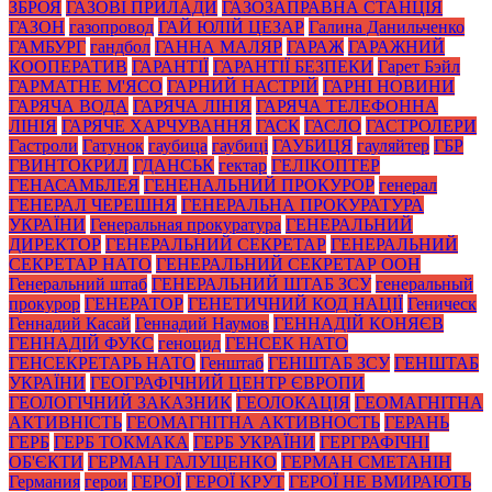
ЗБРОЯ
ГАЗОВІ ПРИЛАДИ
ГАЗОЗАПРАВНА СТАНЦІЯ
ГАЗОН
газопровод
ГАЙ ЮЛІЙ ЦЕЗАР
Галина Данильченко
ГАМБУРГ
гандбол
ГАННА МАЛЯР
ГАРАЖ
ГАРАЖНИЙ
КООПЕРАТИВ
ГАРАНТІЇ
ГАРАНТІЇ БЕЗПЕКИ
Гарет Бэйл
ГАРМАТНЕ М'ЯСО
ГАРНИЙ НАСТРІЙ
ГАРНІ НОВИНИ
ГАРЯЧА ВОДА
ГАРЯЧА ЛІНІЯ
ГАРЯЧА ТЕЛЕФОННА
ЛІНІЯ
ГАРЯЧЕ ХАРЧУВАННЯ
ГАСК
ГАСЛО
ГАСТРОЛЕРИ
Гастроли
Гатунок
гаубица
гаубиці
ГАУБИЦЯ
гауляйтер
ГБР
ГВИНТОКРИЛ
ГДАНСЬК
гектар
ГЕЛІКОПТЕР
ГЕНАСАМБЛЕЯ
ГЕНЕНАЛЬНИЙ ПРОКУРОР
генерал
ГЕНЕРАЛ ЧЕРЕШНЯ
ГЕНЕРАЛЬНА ПРОКУРАТУРА
УКРАЇНИ
Генеральная прокуратура
ГЕНЕРАЛЬНИЙ
ДИРЕКТОР
ГЕНЕРАЛЬНИЙ СЕКРЕТАР
ГЕНЕРАЛЬНИЙ
СЕКРЕТАР НАТО
ГЕНЕРАЛЬНИЙ СЕКРЕТАР ООН
Генеральний штаб
ГЕНЕРАЛЬНИЙ ШТАБ ЗСУ
генеральный
прокурор
ГЕНЕРАТОР
ГЕНЕТИЧНИЙ КОД НАЦІЇ
Геническ
Геннадий Касай
Геннадий Наумов
ГЕННАДІЙ КОНЯЄВ
ГЕННАДІЙ ФУКС
геноцид
ГЕНСЕК НАТО
ГЕНСЕКРЕТАРЬ НАТО
Генштаб
ГЕНШТАБ ЗСУ
ГЕНШТАБ
УКРАЇНИ
ГЕОГРАФІЧНИЙ ЦЕНТР ЄВРОПИ
ГЕОЛОГІЧНИЙ ЗАКАЗНИК
ГЕОЛОКАЦІЯ
ГЕОМАГНІТНА
АКТИВНІСТЬ
ГЕОМАГНІТНА АКТИВНОСТЬ
ГЕРАНЬ
ГЕРБ
ГЕРБ ТОКМАКА
ГЕРБ УКРАЇНИ
ГЕРГРАФІЧНІ
ОБ'ЄКТИ
ГЕРМАН ГАЛУЩЕНКО
ГЕРМАН СМЕТАНІН
Германия
герои
ГЕРОЇ
ГЕРОЇ КРУТ
ГЕРОЇ НЕ ВМИРАЮТЬ