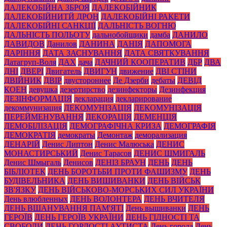
ДАЛЕКОБІЙНА ЗБРОЯ
ДАЛЕКОБІЙНИК
ДАЛЕКОБІЙНИТЙ ДРОН
ДАЛЕКОБІЙНІ РАКЕТИ
ДАЛЕКОБІЙНІ САНКЦІЇ
ДАЛЬНІСТЬ ВОГНЮ
ДАЛЬНІСТЬ ПОЛЬОТУ
дальнобойщики
дамба
ДАНИЛО
ДАВИДОВ
Данилов
ДАНИНА
ДАНІЯ
ДАПОМОГА
ДАРІННЯ
ДАТА ЗАСНУВАННЯ
ДАТА СВЯТКУВАННЯ
Датагруп-Воля
ДАХ
дача
ДАЧНИЙ КООПЕРАТИВ
ДБР
ДВА
ДНІ
ДВЕРІ
Двигатель
ДВИГУН
движение
ДВІ СТІНИ
ДВІЙНИК
ДВІР
двустороннее
Де Дзерби
дебаты
ДЕВІД
КОЕН
девушка
дезертирство
дезинфекторы
Дезинфекция
ДЕЗІНФОРМАЦІЯ
декларация
декларирование
декоммунизация
ДЕКОМУНІЗАЦІЯ
ДЕКОМУНІЗАЦІЯ
ПЕРЕЙМЕНУВАННЯ
ДЕКОРАЦІЯ
ДЕМЕНЦІЯ
ДЕМОБІЛІЗАЦІЯ
ДЕМОГРАФІЧНА КРИЗА
ДЕМОГРАФІЯ
ДЕМОКРАТІЯ
демократы
Демонтаж
деморализация
ДЕНАРІЙ
Денис Липтон
Денис Малюська
ДЕНИС
МОНАСТИРСЬКИЙ
Денис Тарасов
ДЕНИС ШМИГАЛЬ
Денис Шмыгаль
Денисов
ДЕНІЗ БРАУН
ДЕНЬ
ДЕНЬ
БІБЛІОТЕК
ДЕНЬ БОРОТЬБИ ПРОТИ ФАШИЗМУ
ДЕНЬ
БУДІВЕЛЬНИКА
ДЕНЬ ВИШИВАНКИ
ДЕНЬ ВІЙСЬК
ЗВ'ЯЗКУ
ДЕНЬ ВІЙСЬКОВО-МОРСЬКИХ СИЛ УКРАЇНИ
День влюбленных
ДЕНЬ ВОЛОНТЕРА
ДЕНЬ ВЧИТЕЛЯ
ДЕНЬ ВШАНУВАННЯ ПАМ'ЯТІ
День вышиванки
ДЕНЬ
ГЕРОЇВ
ДЕНЬ ГЕРОЇВ УКРАЇНИ
ДЕНЬ ГІДНОСТІ ТА
СВОБОДИ
ДЕНЬ ГОРДОСТІ АУТИСТА
День города
День