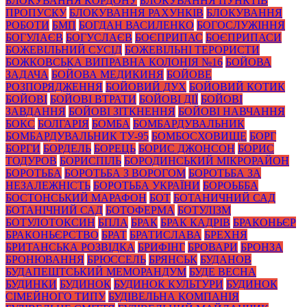
БЛОКУВАННЯ КОРДОНУ
БЛОКУВАННЯ ПУНКТІВ
ПРОПУСКУ
БЛОКУВАННЯ РАХУНКІВ
БЛОКУВАННЯ
РОБОТИ
БМП
БОГДАН ВАСИЛЕНКО
БОГОСЛУЖІННЯ
БОГУЛАЄВ
БОГУСЛАЄВ
БОЄПРИПАС
БОЄПРИПАСИ
БОЖЕВІЛЬНИЙ СУСІД
БОЖЕВІЛЬНІ ТЕРОРИСТИ
БОЖКОВСЬКА ВИПРАВНА КОЛОНІЯ №16
БОЙОВА
ЗАДАЧА
БОЙОВА МЕДИКИНЯ
БОЙОВЕ
РОЗПОРЯДЖЕННЯ
БОЙОВИЙ ДУХ
БОЙОВИЙ КОТИК
БОЙОВІ
БОЙОВІ ВТРАТИ
БОЙОВІ ДІЇ
БОЙОВІ
ЗАВДАННЯ
БОЙОВІ ЗІТКНЕННЯ
БОЙОВІ НАВЧАННЯ
БОКС
БОЛГАРІЯ
БОМБА
БОМБАРДУВАЛЬНИК
БОМБАРДУВАЛЬНИК ТУ-95
БОМБОСХОВИЩЕ
БОРГ
БОРГИ
БОРДЕЛЬ
БОРЕЦЬ
БОРИС ДЖОНСОН
БОРИС
ТОДУРОВ
БОРИСПІЛЬ
БОРОДИНСЬКИЙ МІКРОРАЙОН
БОРОТЬБА
БОРОТЬБА З ВОРОГОМ
БОРОТЬБА ЗА
НЕЗАЛЕЖНІСТЬ
БОРОТЬБА УКРАЇНИ
БОРОЬББА
БОСТОНСЬКИЙ МАРАФОН
БОТ
БОТАНИЧНИЙ САД
БОТАНІЧНИЙ САД
БОТОФЕРМА
БОТУЛІЗМ
БОТУЛОТОКСИН
БПЛА
БРАК
БРАК КАДРІВ
БРАКОНЬЄР
БРАКОНЬЄРСТВО
БРАТ
БРАТИСЛАВА
БРЕХНЯ
БРИТАНСЬКА РОЗВІДКА
БРИФІНГ
БРОВАРИ
БРОНЗА
БРОНЮВАННЯ
БРЮССЕЛЬ
БРЯНСЬК
БУДАНОВ
БУДАПЕШТСЬКИЙ МЕМОРАНДУМ
БУДЕ ВЕСНА
БУДИНКИ
БУДИНОК
БУДИНОК КУЛЬТУРИ
БУДИНОК
СІМЕЙНОГО ТИПУ
БУДІВЕЛЬНА КОМПАНІЯ