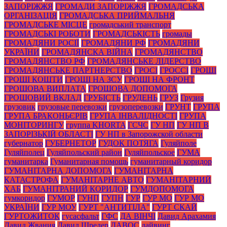
ЗАПОРІЖЖЯ
ГРОМАДИ ЗАПОРІЖЖЯ
ГРОМАДСЬКА
ОРГАНІЗАЦІЯ
ГРОМАДСЬКА ПРИЙМАЛЬНЯ
ГРОМАДСЬКЕ МІСЦЕ
громадський транспорт
ГРОМАДСЬКІ РОБОТИ
ГРОМАДСЬКІСТЬ
громады
ГРОМАДЯНИ РОСІЇ
ГРОМАДЯНИ РФ
ГРОМАДЯНИ
УКРАЇНИ
ГРОМАДЯНСКА ВІЙНА
ГРОМАДЯНСТВО
ГРОМАДЯНСТВО РФ
ГРОМАДЯНСЬКЕ ЛІДЕРСТВО
ГРОМАДЯНСЬКЕ ПАРТНЕРСТВО
ГРОСІ
ГРОССІ
ГРОШІ
ГРОШІ КОШТИ
ГРОШІ НА ЗСУ
ГРОШІ НА ФРОНТ
ГРОШОВА ВИПЛАТА
ГРОШОВА ДОПОМОГА
ГРОШОВИЙ ВКЛАД
ГРУБІСТЬ
ГРУДЕНЬ
ГРУЗ
Грузия
грузовик
грузовые перевозки
грузоперевозки
ГРУНТ
ГРУПА
ГРУПА БРАКОНЬЄРІВ
ГРУПА ІНВАЛІДНОСТІ
ГРУПА
МОНІТОРИНГУ
группа KHORTA
ГСЧС
ГУ НП
ГУ НП В
ЗАПОРІЗЬКІЙ ОБЛАСТІ
ГУ НП в Запорожской области
губернатор
ГУБЕРНЕТОР
ГУДОК ПОТЯГА
Гуляйполе
Гуляйполец
Гуляйпольский район
Гуляйпольское
ГУМА
гуманитарка
Гуманитарная помощь
гуманитарный коридор
ГУМАНІТАРНА ДОПОМОГА
ГУМАНІТАРНА
КАТАСТРОФА
ГУМАНІТАРНЕ АВТО
ГУМАНІТАРНИЙ
ХАБ
ГУМАНІТРАНИЙ КОРИДОР
ГУМДОПОМОГА
гумкоридор
ГУМОР
ГУНП
ГУПН
ГУР
ГУР МО
ГУР МО
УКРАЇНИ
ГУР МОУ
ГУРТ "АНТИТІЛА"
ГУРТ СКАЙ
ГУРТОЖИТОК
гусасфальт
ГФС
ДА ВІНЧІ
Давид Арахамия
Давид Жвания
Давид Шредер
ДАВОС
дайвинг