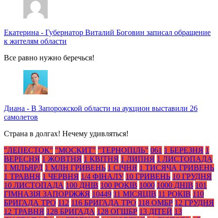
Екатерина
-
Губернатор Виталий Боговин записал обращение
к жителям области
Все равно нужно беречься!
Диана
-
В Запорожской области на аукцион выставили 26
самолетов
Страна в долгах! Нечему удивляться!
"ЛЕПЕСТОК"
"МОСКИТ"
"ТЕРНОПІЛЬ"
061
1 БЕРЕЗНЯ
1
ВЕРЕСНЯ
1 ЖОВТНЯ
1 КВІТНЯ
1 ЛИПНЯ
1 ЛИСТОПАДА
1 МІЛЬЯРД
1 МЛН ГРИВЕНЬ
1 СІЧНЯ
1 ТИСЯЧА ГРИВЕНЬ
1 ТРАВНЯ
1 ЧЕРВНЯ
1/4 ФІНАЛУ
10 ГРИВЕНЬ
10 ГРУДНЯ
10 ЛИСТОПАДА
100 ДНІВ
100 РОКІВ
1000
1000 ДНІВ
101
ГІМНАЗІЯ ЗАПОРІЖЖЯ
10449
11 МІСЯЦІВ
11 РОКІВ
110
БРИГАДА ТРО
112
116 БРИГАДА ТРО
118 ОМБР
12 ГРУДНЯ
12 ТРАВНЯ
128 БРИГАДА
128 ОГШБР
13 ДІТЕЙ
13