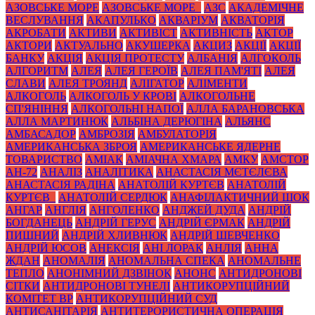
АЗОВСЬКЕ МОРЕ
АЗОВСЬКЕ МОРЕ_
АЗС
АКАДЕМІЧНЕ
ВЕСЛУВАННЯ
АКАПУЛЬКО
АКВАРІУМ
АКВАТОРІЯ
АКРОБАТИ
АКТИВИ
АКТИВІСТ
АКТИВНІСТЬ
АКТОР
АКТОРИ
АКТУАЛЬНО
АКУШЕРКА
АКЦИЗ
АКЦІЇ
АКЦІЇ
БАНКУ
АКЦІЯ
АКЦІЯ ПРОТЕСТУ
АЛБАНІЯ
АЛГОКОЛЬ
АЛГОРИТМ
АЛЕЯ
АЛЕЯ ГЕРОЇВ
АЛЕЯ ПАМ'ЯТІ
АЛЕЯ
СЛАВИ
АЛЕЯ ТРОЯНД
АЛІГАТОР
АЛІМЕНТИ
АЛКОГОЛЬ
АЛКОГОЛЬ У КРОВІ
АЛКОГОЛЬНЕ
СП'ЯНІННЯ
АЛКОГОЛЬНІ НАПОЇ
АЛЛА БАРАНОВСЬКА
АЛЛА МАРТИНЮК
АЛЬБІНА ДЕРЮГІНА
АЛЬЯНС
АМБАСАДОР
АМБРОЗІЯ
АМБУЛАТОРІЯ
АМЕРИКАНСЬКА ЗБРОЯ
АМЕРИКАНСЬКЕ ЯДЕРНЕ
ТОВАРИСТВО
АМІАК
АМІАЧНА ХМАРА
АМКУ
АМСТОР
АН-72
АНАЛІЗ
АНАЛІТИКА
АНАСТАСІЯ МЄТЄЛЄВА
АНАСТАСІЯ РАДІНА
АНАТОЛІЙ КУРТЄВ
АНАТОЛІЙ
КУРТЄВ_
АНАТОЛІЙ СЕРДЮК
АНАФІЛАКТИЧНИЙ ШОК
АНГАР
АНГЛІЯ
АНГОЛЕНКО
АНДЖЕЙ ДУДА
АНДРІЙ
БОГДАНЕЦЬ
АНДРІЙ ГЕРУС
АНДРІЙ ЄРМАК
АНДРІЙ
ПИШНИЙ
АНДРІЙ ХЛИВНЮК
АНДРІЙ ШЕВЧЕНКО
АНДРІЙ ЮСОВ
АНЕКСІЯ
АНІ ЛОРАК
АНЛІЯ
АННА
ЖДАН
АНОМАЛІЯ
АНОМАЛЬНА СПЕКА
АНОМАЛЬНЕ
ТЕПЛО
АНОНІМНИЙ ДЗВІНОК
АНОНС
АНТИДРОНОВІ
СІТКИ
АНТИДРОНОВІ ТУНЕЛІ
АНТИКОРУПЦІЙНИЙ
КОМІТЕТ ВР
АНТИКОРУПЦІЙНИЙ СУД
АНТИСАНІТАРІЯ
АНТИТЕРОРИСТИЧНА ОПЕРАЦІЯ