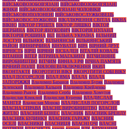
ВІЙСЬКОВОЗОБОВ'ЯЗАНІ
ВІЙСЬКОВОЗОБОВ'ЯЗАНІ
ЖІНКИ
ВІЙСЬКОВОЗОБОВ'ЯЗАНІ ЧОЛОВІКИ
ВІЙСЬКОВОПОЛОНЕНІ
ВІЙСЬКОВОСЛУЖБОВЕЦЬ
ВІЙСЬКОВОСЛУЖБОВЦІ
ВІКДЛЮЧЕННЯ СВІТЛА
ВІКНА
ВІКНО
ВІКТОР ГРЕШТА
ВІКТОР ЛЯШКО
ВІКТОР
ЩЕРБИНА
ВІКТОР ЯНУКОВИЧ
ВІКТОРІЯ НУЛАНД
ВІКТОРІЯ РОЩИНА
ВІЛ
ВІЛЬНА УКРАЇНА
ВІЛЬНИЙ
ДОСТУП
ВІЛЬНЮС
ВІЛЬНЯНСЬК
ВІЛЬНЯНСЬКИЙ
РАЙОН
ВІННИЧЧИНА
ВІНУВАТЦІ
ВІРА
ВІРНИЙ ДРУГ
ВІРНІСТЬ
ВІРШ
ВІРЯНИ
ВІСБАДЕН
ВІТАЛІЙ КОВАЛЬ
ВІТАННЯ
ВІТЕР
ВІТРИНА МАГАЗИНУ
ВІТЧИЗНЯНЕ
ВИРОБНИЦТВО
ВІТЧИМ
ВІФНА З РФ
ВІЧНА ПАМ'ЯТЬ
ВІЧНИЙ ПОЛІТ
ВІЯЛОВІ ВІДКЛЮЧЕННЯ
ВКИД
ВКОНТАКТЕ
ВКОРОТИТИ ВІКУ
ВКОРОТИТИ СОБІ ВІКУ
ВЛАД ПОГОРЄЛОВ
ВЛАД ЯМА
ВЛАДА
ВЛАДА
ЗАПОРІЖЖЯ
Владимир Баранов
Владимир Буряк
Владимир
Зеленский
Владимир Кальцев
Владимир Крейденко
Владимир Рыкун
Владимир Серба
Владимир Хомутов
Владислав Криклий
Владислав Куценко
ВЛАДИСЛАВ
МАНГЕР
Владислав Мороко
ВЛАДИСЛАВ ПОГОРЄЛОВ
ВЛАСНА СПРАВА
ВЛАСНЕ ВИРОБНИЦТВО
ВЛАСНЕ
ЖИТЛО
ВЛАСНИЙ БІЗНЕС
ВЛАСНИК
ВЛАСНИК БРЕНДУ
ВЛАСНИК БУДИНКУ
ВЛАСНИК ГАРАЖУ
ВЛАСНИК
ОСЕЛІ
ВЛАСНИКИ
ВЛАСНИЦЯ
ВЛАСНІ ОЧІ
ВЛАСНІ
ПОТРЕБИ
ВЛАСНІСТЬ
власть
власюк
ВЛК
ВЛУЧАННЯ