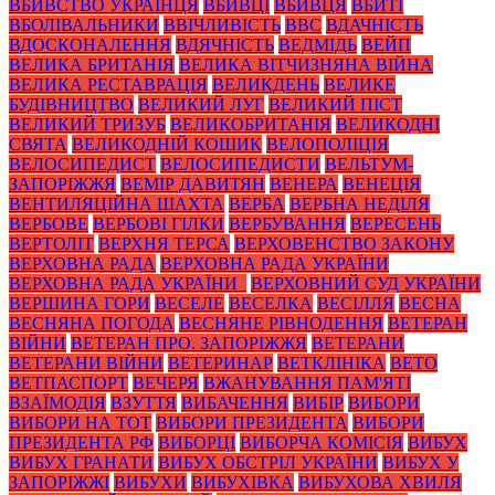
ВБИВСТВО УКРАЇНЦЯ
ВБИВЦІ
ВБИВЦЯ
ВБИТІ
ВБОЛІВАЛЬНИКИ
ВВІЧЛИВІСТЬ
ВВС
ВДАЧНІСТЬ
ВДОСКОНАЛЕННЯ
ВДЯЧНІСТЬ
ВЕДМІДЬ
ВЕЙП
ВЕЛИКА БРИТАНІЯ
ВЕЛИКА ВІТЧИЗНЯНА ВІЙНА
ВЕЛИКА РЕСТАВРАЦІЯ
ВЕЛИКДЕНЬ
ВЕЛИКЕ
БУДІВНИЦТВО
ВЕЛИКИЙ ЛУГ
ВЕЛИКИЙ ПІСТ
ВЕЛИКИЙ ТРИЗУБ
ВЕЛИКОБРИТАНІЯ
ВЕЛИКОДНІ
СВЯТА
ВЕЛИКОДНІЙ КОШИК
ВЕЛОПОЛІЦІЯ
ВЕЛОСИПЕДИСТ
ВЕЛОСИПЕДИСТИ
ВЕЛЬТУМ-
ЗАПОРІЖЖЯ
ВЕМІР ДАВИТЯН
ВЕНЕРА
ВЕНЕЦІЯ
ВЕНТИЛЯЦІЙНА ШАХТА
ВЕРБА
ВЕРБНА НЕДІЛЯ
ВЕРБОВЕ
ВЕРБОВІ ГІЛКИ
ВЕРБУВАННЯ
ВЕРЕСЕНЬ
ВЕРТОЛІТ
ВЕРХНЯ ТЕРСА
ВЕРХОВЕНСТВО ЗАКОНУ
ВЕРХОВНА РАДА
ВЕРХОВНА РАДА УКРАЇНИ
ВЕРХОВНА РАДА УКРАЇНИ_
ВЕРХОВНИЙ СУД УКРАЇНИ
ВЕРШИНА ГОРИ
ВЕСЕЛЕ
ВЕСЕЛКА
ВЕСІЛЛЯ
ВЕСНА
ВЕСНЯНА ПОГОДА
ВЕСНЯНЕ РІВНОДЕННЯ
ВЕТЕРАН
ВІЙНИ
ВЕТЕРАН ПРО. ЗАПОРІЖЖЯ
ВЕТЕРАНИ
ВЕТЕРАНИ ВІЙНИ
ВЕТЕРИНАР
ВЕТКЛІНІКА
ВЕТО
ВЕТПАСПОРТ
ВЕЧЕРЯ
ВЖАНУВАННЯ ПАМ'ЯТІ
ВЗАЇМОДІЯ
ВЗУТТЯ
ВИБАЧЕННЯ
ВИБІР
ВИБОРИ
ВИБОРИ НА ТОТ
ВИБОРИ ПРЕЗИДЕНТА
ВИБОРИ
ПРЕЗИДЕНТА РФ
ВИБОРЦІ
ВИБОРЧА КОМІСІЯ
ВИБУХ
ВИБУХ ГРАНАТИ
ВИБУХ ОБСТРІЛ УКРАЇНИ
ВИБУХ У
ЗАПОРІЖЖІ
ВИБУХИ
ВИБУХІВКА
ВИБУХОВА ХВИЛЯ