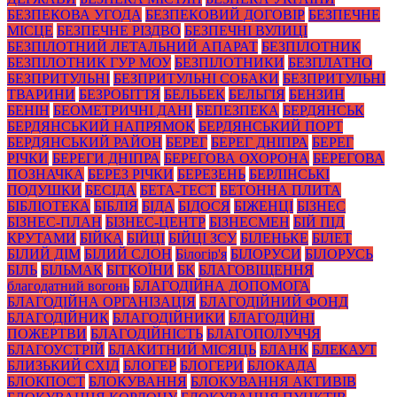
БЕЗПЕКОВА УГОДА
БЕЗПЕКОВИЙ ДОГОВІР
БЕЗПЕЧНЕ
МІСЦЕ
БЕЗПЕЧНЕ РІЗДВО
БЕЗПЕЧНІ ВУЛИЦІ
БЕЗПІЛОТНИЙ ЛЕТАЛЬНИЙ АПАРАТ
БЕЗПІЛОТНИК
БЕЗПІЛОТНИК ГУР МОУ
БЕЗПІЛОТНИКИ
БЕЗПЛАТНО
БЕЗПРИТУЛЬНІ
БЕЗПРИТУЛЬНІ СОБАКИ
БЕЗПРИТУЛЬНІ
ТВАРИНИ
БЕЗРОБІТТЯ
БЕЛЬБЕК
БЕЛЬГІЯ
БЕНЗИН
БЕНІН
БЕОМЕТРИЧНІ ДАНІ
БЕПЕЗПЕКА
БЕРДЯНСЬК
БЕРДЯНСЬКИЙ НАПРЯМОК
БЕРДЯНСЬКИЙ ПОРТ
БЕРДЯНСЬКИЙ РАЙОН
БЕРЕГ
БЕРЕГ ДНІПРА
БЕРЕГ
РІЧКИ
БЕРЕГИ ДНІПРА
БЕРЕГОВА ОХОРОНА
БЕРЕГОВА
ПОЗНАЧКА
БЕРЕЗ РІЧКИ
БЕРЕЗЕНЬ
БЕРЛІНСЬКІ
ПОДУШКИ
БЕСІДА
БЕТА-ТЕСТ
БЕТОННА ПЛИТА
БІБЛІОТЕКА
БІБЛІЯ
БІДА
БІДОСЯ
БІЖЕНЦІ
БІЗНЕС
БІЗНЕС-ПЛАН
БІЗНЕС-ЦЕНТР
БІЗНЕСМЕН
БІЙ ПІД
КРУТАМИ
БІЙКА
БІЙЦІ
БІЙЦІ ЗСУ
БІЛЕНЬКЕ
БІЛЕТ
БІЛИЙ ДІМ
БІЛИЙ СЛОН
Білогір'я
БІЛОРУСИ
БІЛОРУСЬ
БІЛЬ
БІЛЬМАК
БІТКОЇНИ
БК
БЛАГОВІЩЕННЯ
благодатний вогонь
БЛАГОДІЙНА ДОПОМОГА
БЛАГОДІЙНА ОРГАНІЗАЦІЯ
БЛАГОДІЙНИЙ ФОНД
БЛАГОДІЙНИК
БЛАГОДІЙНИКИ
БЛАГОДІЙНІ
ПОЖЕРТВИ
БЛАГОДІЙНІСТЬ
БЛАГОПОЛУЧЧЯ
БЛАГОУСТРІЙ
БЛАКИТНИЙ МІСЯЦЬ
БЛАНК
БЛЕКАУТ
БЛИЗЬКИЙ СХІД
БЛОГЕР
БЛОГЕРИ
БЛОКАДА
БЛОКПОСТ
БЛОКУВАННЯ
БЛОКУВАННЯ АКТИВІВ