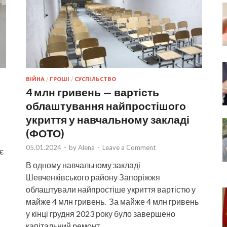
ВІЙНА
/
ГРОШІ
/
СУСПІЛЬСТВО
4 млн гривень — вартість
облаштування найпростішого
укриття у навчальному закладі
(ФОТО)
05.01.2024
-
by
Alena
-
Leave a Comment
є
В одному навчальному закладі
Шевченківського району Запоріжжя
облаштували найпростіше укриття вартістю у
майже 4 млн гривень. За майже 4 млн гривень
у кінці грудня 2023 року було завершено
капітальний ремонт …