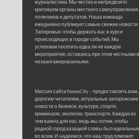
журналистики. Мы честно и непредвзято
критикуем органы местного самоуправления,
политиков и депутатов. Наша команда
ежедневно публикует самые свежие новости
Запорожья, чтобы держать вас в курсе
происходящих в городе событий. Мы
успеваем посетить едва ли не каждое
мероприятие, оставаясь при этом честными 
незаангажированными.
Миссия сайта NewsCity – предоставлять вам,
дорогим читателям, актуальные запорожские
новости о бизнесе, культуре, спорте,
криминале, экологии, транспорте. Каждая из
тем важна для нас, ведь мы хотим, чтобы
родной город казацкой славы был идеальны
во всем. И надеемся, что наш труд поможет