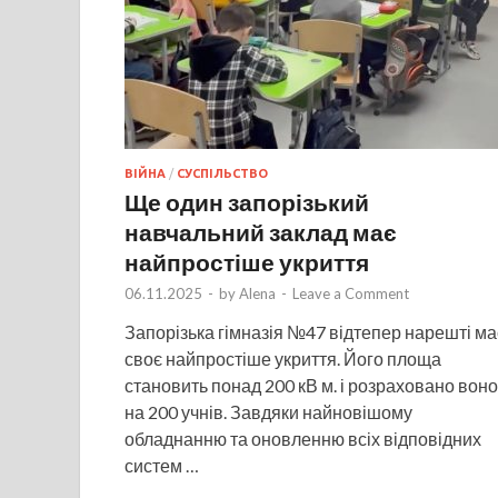
ВІЙНА
/
СУСПІЛЬСТВО
Ще один запорізький
навчальний заклад має
найпростіше укриття
06.11.2025
-
by
Alena
-
Leave a Comment
Запорізька гімназія №47 відтепер нарешті ма
своє найпростіше укриття. Його площа
становить понад 200 кВ м. і розраховано воно
на 200 учнів. Завдяки найновішому
обладнанню та оновленню всіх відповідних
систем …