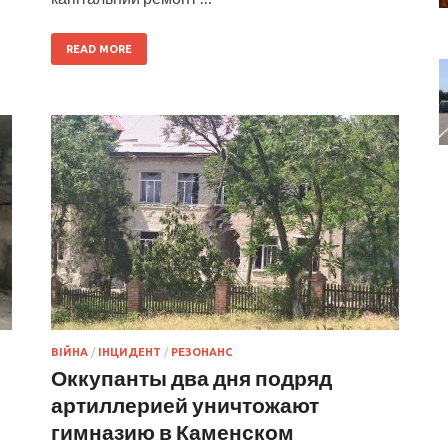
READ MORE
ВІЙНА
/
ІНЦИДЕНТ
/
РЕЗОНАНС
Оккупанты два дня подряд
артиллерией уничтожают
гимназию в Каменском