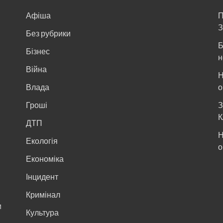
Афіша
П
З
Без рубрики
Б
Бізнес
н
Війна
Н
и
Влада
о
Гроші
З
К
ДТП
Н
Екологія
о
Економіка
Інцидент
Кримінал
м
Культура