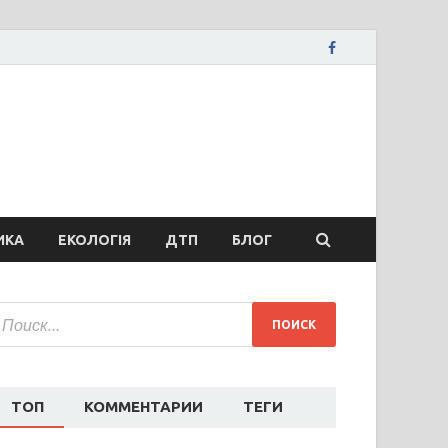
вости Запорожья
ожья, коррупция, политика, дтп, новости спорта
ИКА
ЕКОЛОГІЯ
ДТП
БЛОГ
ТОП
КОММЕНТАРИИ
ТЕГИ