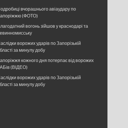
одробиці вчорашнього авіаудару по
апоріжжю (ФОТО)
лагодатний вогонь зійшов у краснодарі та
евинномисську
аслідки ворожих ударів по Запорізькій
бласті за минулу добу
апоріжжя кожного дня потерпає від ворожих
АБів (ВІДЕО)
аслідки ворожих ударів по Запорізькій
бласті за минулу добу