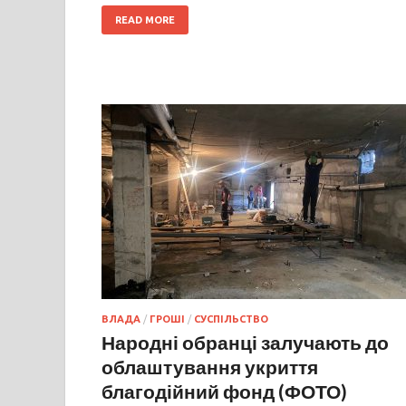
READ MORE
ВЛАДА
/
ГРОШІ
/
СУСПІЛЬСТВО
Народні обранці залучають до
облаштування укриття
благодійний фонд (ФОТО)