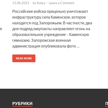
15.06.2022
-
by
Katya
-
Leave a Comment
Российские войска прицельно уничтожают
инфраструктуру села Каменское, которое
находится под Запорожьем. В частности, два
я
дня подряд оккупанты направляют огонь на
образовательное учреждение – Каменскую
гимназию. Запорожская военная
администрация опубликовала фото …
READ MORE
РУБРИКИ