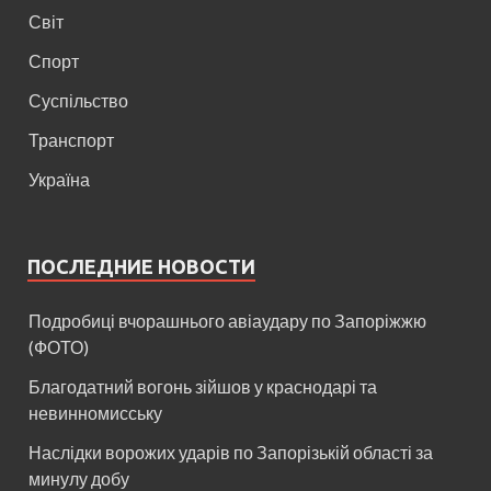
Світ
Спорт
Суспільство
Транспорт
Україна
ПОСЛЕДНИЕ НОВОСТИ
Подробиці вчорашнього авіаудару по Запоріжжю
(ФОТО)
Благодатний вогонь зійшов у краснодарі та
невинномисську
Наслідки ворожих ударів по Запорізькій області за
минулу добу