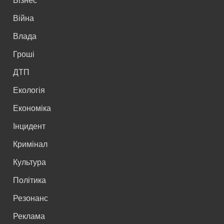
Війна
Влада
Гроші
ДТП
Екологія
Економіка
Інцидент
Кримінал
Культура
Політика
Резонанс
Реклама