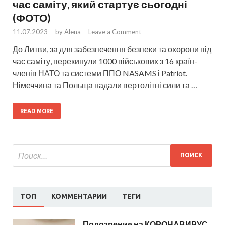
час саміту, який стартує сьогодні
(ФОТО)
11.07.2023
-
by
Alena
-
Leave a Comment
До Литви, за для забезпечення безпеки та охорони під
час саміту, перекинули 1000 військових з 16 країн-
членів НАТО та системи ППО NASAMS і Patriot.
Німеччина та Польща надали вертолітні сили та …
READ MORE
ТОП
КОММЕНТАРИИ
ТЕГИ
Подозрение на КОРОНАВИРУС.