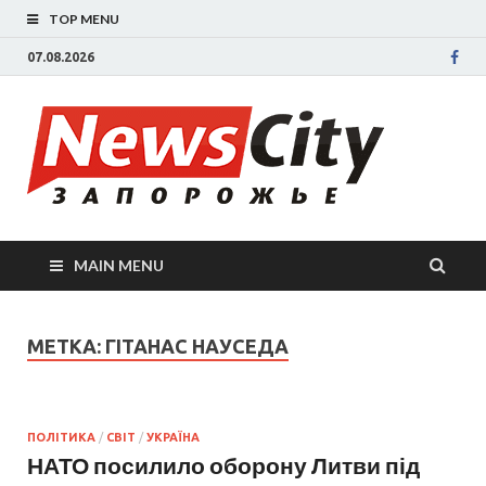
TOP MENU
07.08.2026
New
Новости
Запорожья
све
Запорожск
области
сегодня.
нов
События
MAIN MENU
Запорожья
Зап
коррупция,
политика,
сег
МЕТКА: ГІТАНАС НАУСЕДА
дтп, новос
спорта
ПОЛІТИКА
/
СВІТ
/
УКРАЇНА
НАТО посилило оборону Литви під