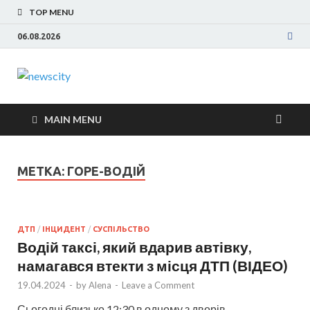
TOP MENU
06.08.2026
NewsCity —
Новости Запорожья и Запорожской области
сегодня. События Запорожья, коррупция,
свежие новости
политика, дтп, новости спорта
MAIN MENU
Запорожья
МЕТКА: ГОРЕ-ВОДІЙ
сегодня
ДТП
/
ІНЦИДЕНТ
/
СУСПІЛЬСТВО
Водій таксі, який вдарив автівку,
намагався втекти з місця ДТП (ВІДЕО)
19.04.2024
-
by
Alena
-
Leave a Comment
Сьогодні близько 12:30 в одному з дворів