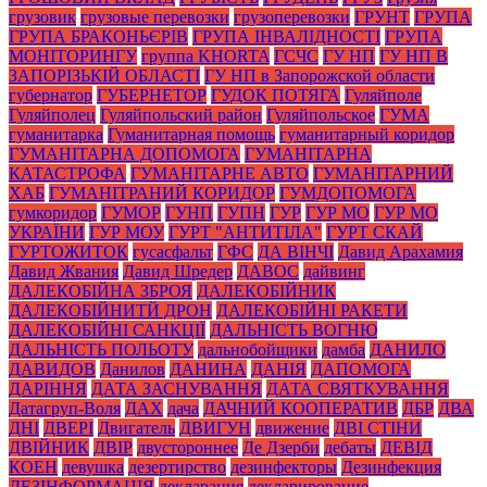
грузовик
грузовые перевозки
грузоперевозки
ГРУНТ
ГРУПА
ГРУПА БРАКОНЬЄРІВ
ГРУПА ІНВАЛІДНОСТІ
ГРУПА
МОНІТОРИНГУ
группа KHORTA
ГСЧС
ГУ НП
ГУ НП В
ЗАПОРІЗЬКІЙ ОБЛАСТІ
ГУ НП в Запорожской области
губернатор
ГУБЕРНЕТОР
ГУДОК ПОТЯГА
Гуляйполе
Гуляйполец
Гуляйпольский район
Гуляйпольское
ГУМА
гуманитарка
Гуманитарная помощь
гуманитарный коридор
ГУМАНІТАРНА ДОПОМОГА
ГУМАНІТАРНА
КАТАСТРОФА
ГУМАНІТАРНЕ АВТО
ГУМАНІТАРНИЙ
ХАБ
ГУМАНІТРАНИЙ КОРИДОР
ГУМДОПОМОГА
гумкоридор
ГУМОР
ГУНП
ГУПН
ГУР
ГУР МО
ГУР МО
УКРАЇНИ
ГУР МОУ
ГУРТ "АНТИТІЛА"
ГУРТ СКАЙ
ГУРТОЖИТОК
гусасфальт
ГФС
ДА ВІНЧІ
Давид Арахамия
Давид Жвания
Давид Шредер
ДАВОС
дайвинг
ДАЛЕКОБІЙНА ЗБРОЯ
ДАЛЕКОБІЙНИК
ДАЛЕКОБІЙНИТЙ ДРОН
ДАЛЕКОБІЙНІ РАКЕТИ
ДАЛЕКОБІЙНІ САНКЦІЇ
ДАЛЬНІСТЬ ВОГНЮ
ДАЛЬНІСТЬ ПОЛЬОТУ
дальнобойщики
дамба
ДАНИЛО
ДАВИДОВ
Данилов
ДАНИНА
ДАНІЯ
ДАПОМОГА
ДАРІННЯ
ДАТА ЗАСНУВАННЯ
ДАТА СВЯТКУВАННЯ
Датагруп-Воля
ДАХ
дача
ДАЧНИЙ КООПЕРАТИВ
ДБР
ДВА
ДНІ
ДВЕРІ
Двигатель
ДВИГУН
движение
ДВІ СТІНИ
ДВІЙНИК
ДВІР
двустороннее
Де Дзерби
дебаты
ДЕВІД
КОЕН
девушка
дезертирство
дезинфекторы
Дезинфекция
ДЕЗІНФОРМАЦІЯ
декларация
декларирование