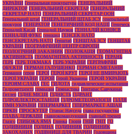
УКРАЇНИ
Генеральная прокуратура
ГЕНЕРАЛЬНИЙ
ДИРЕКТОР
ГЕНЕРАЛЬНИЙ СЕКРЕТАР
ГЕНЕРАЛЬНИЙ
СЕКРЕТАР НАТО
ГЕНЕРАЛЬНИЙ СЕКРЕТАР ООН
Генеральний штаб
ГЕНЕРАЛЬНИЙ ШТАБ ЗСУ
генеральный
прокурор
ГЕНЕРАТОР
ГЕНЕТИЧНИЙ КОД НАЦІЇ
Геническ
Геннадий Касай
Геннадий Наумов
ГЕННАДІЙ КОНЯЄВ
ГЕННАДІЙ ФУКС
геноцид
ГЕНСЕК НАТО
ГЕНСЕКРЕТАРЬ НАТО
Генштаб
ГЕНШТАБ ЗСУ
ГЕНШТАБ
УКРАЇНИ
ГЕОГРАФІЧНИЙ ЦЕНТР ЄВРОПИ
ГЕОЛОГІЧНИЙ ЗАКАЗНИК
ГЕОЛОКАЦІЯ
ГЕОМАГНІТНА
АКТИВНІСТЬ
ГЕОМАГНІТНА АКТИВНОСТЬ
ГЕРАНЬ
ГЕРБ
ГЕРБ ТОКМАКА
ГЕРБ УКРАЇНИ
ГЕРГРАФІЧНІ
ОБ'ЄКТИ
ГЕРМАН ГАЛУЩЕНКО
ГЕРМАН СМЕТАНІН
Германия
герои
ГЕРОЇ
ГЕРОЇ КРУТ
ГЕРОЇ НЕ ВМИРАЮТЬ
ГЕРОЇ УКРАЇНИ
ГЕРОЙ
Герой Украины
ГЕРОЙ УКРАЇНИ
ГЕРОЯМ СЛАВА
ГЕС
ГИДОТА
гидравлические испытания
Гидрометцентр
гимназия
Гимнастика
Гинтарас Савукинас
Гитлер
ГІДНЕ МІСЦЕ
ГІДНІСТЬ
ГІДРАНТ
ГІДРОЕЛЕКТРОСТАНЦІЯ
ГІДРОМЕТЕОРОЛОГІЯ
ГІЛЛЯ
ГІМН УКРАЇНИ
ГІПЕРМАРКЕТ
ГІПЕРМАРКЕТ АШАН
ГІРКІН
ГІРОСКУТЕР
Гітанас Науседа
глава государства
ГЛАВА ДЕРЖАВИ
главнокомандующий
главный тренер
Глазго
ГЛИБОКА ЯМА
Глинка
Глорія
ГНІЙ
ГНІТ
ГО
ГОДИВНИЦЯ
ГОДИНА
ГОДИННИК
ГОДИННИК
ЗАКОХАНИХ
ГОДІВНИЦІ ДЛЯ ТВАРИН
Годовщина