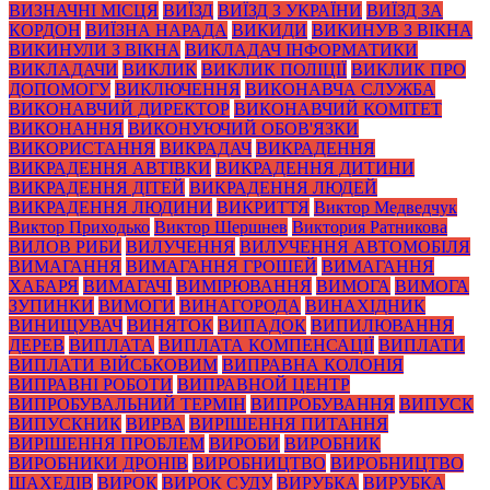
ВИЗНАЧНІ МІСЦЯ
ВИЇЗД
ВИЇЗД З УКРАЇНИ
ВИЇЗД ЗА
КОРДОН
ВИЇЗНА НАРАДА
ВИКИДИ
ВИКИНУВ З ВІКНА
ВИКИНУЛИ З ВІКНА
ВИКЛАДАЧ ІНФОРМАТИКИ
ВИКЛАДАЧИ
ВИКЛИК
ВИКЛИК ПОЛІЦІЇ
ВИКЛИК ПРО
ДОПОМОГУ
ВИКЛЮЧЕННЯ
ВИКОНАВЧА СЛУЖБА
ВИКОНАВЧИЙ ДИРЕКТОР
ВИКОНАВЧИЙ КОМІТЕТ
ВИКОНАННЯ
ВИКОНУЮЧИЙ ОБОВ'ЯЗКИ
ВИКОРИСТАННЯ
ВИКРАДАЧ
ВИКРАДЕННЯ
ВИКРАДЕННЯ АВТІВКИ
ВИКРАДЕННЯ ДИТИНИ
ВИКРАДЕННЯ ДІТЕЙ
ВИКРАДЕННЯ ЛЮДЕЙ
ВИКРАДЕННЯ ЛЮДИНИ
ВИКРИТТЯ
Виктор Медведчук
Виктор Приходько
Виктор Шершнев
Виктория Ратникова
ВИЛОВ РИБИ
ВИЛУЧЕННЯ
ВИЛУЧЕННЯ АВТОМОБІЛЯ
ВИМАГАННЯ
ВИМАГАННЯ ГРОШЕЙ
ВИМАГАННЯ
ХАБАРЯ
ВИМАГАЧІ
ВИМІРЮВАННЯ
ВИМОГА
ВИМОГА
ЗУПИНКИ
ВИМОГИ
ВИНАГОРОДА
ВИНАХІДНИК
ВИНИЩУВАЧ
ВИНЯТОК
ВИПАДОК
ВИПИЛЮВАННЯ
ДЕРЕВ
ВИПЛАТА
ВИПЛАТА КОМПЕНСАЦІЇ
ВИПЛАТИ
ВИПЛАТИ ВІЙСЬКОВИМ
ВИПРАВНА КОЛОНІЯ
ВИПРАВНІ РОБОТИ
ВИПРАВНОЙ ЦЕНТР
ВИПРОБУВАЛЬНИЙ ТЕРМІН
ВИПРОБУВАННЯ
ВИПУСК
ВИПУСКНИК
ВИРВА
ВИРІШЕННЯ ПИТАННЯ
ВИРІШЕННЯ ПРОБЛЕМ
ВИРОБИ
ВИРОБНИК
ВИРОБНИКИ ДРОНІВ
ВИРОБНИЦТВО
ВИРОБНИЦТВО
ШАХЕДІВ
ВИРОК
ВИРОК СУДУ
ВИРУБКА
ВИРУБКА