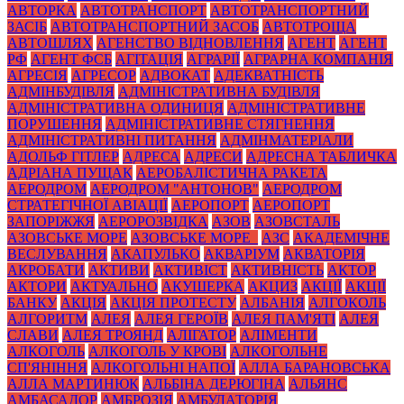
АВТОРКА
АВТОТРАНСПОРТ
АВТОТРАНСПОРТНИЙ
ЗАСІБ
АВТОТРАНСПОРТНИЙ ЗАСОБ
АВТОТРОЩА
АВТОШЛЯХ
АГЕНСТВО ВІДНОВЛЕННЯ
АГЕНТ
АГЕНТ
РФ
АГЕНТ ФСБ
АГІТАЦІЯ
АГРАРІЇ
АГРАРНА КОМПАНІЯ
АГРЕСІЯ
АГРЕСОР
АДВОКАТ
АДЕКВАТНІСТЬ
АДМІНБУДІВЛЯ
АДМІНІСТРАТИВНА БУДІВЛЯ
АДМІНІСТРАТИВНА ОДИНИЦЯ
АДМІНІСТРАТИВНЕ
ПОРУШЕННЯ
АДМІНІСТРАТИВНЕ СТЯГНЕННЯ
АДМІНІСТРАТИВНІ ПИТАННЯ
АДМІНМАТЕРІАЛИ
АДОЛЬФ ГІТЛЕР
АДРЕСА
АДРЕСИ
АДРЕСНА ТАБЛИЧКА
АДРІАНА ПУЩАК
АЕРОБАЛІСТИЧНА РАКЕТА
АЕРОДРОМ
АЕРОДРОМ "АНТОНОВ"
АЕРОДРОМ
СТРАТЕГІЧНОЇ АВІАЦІЇ
АЕРОПОРТ
АЕРОПОРТ
ЗАПОРІЖЖЯ
АЕРОРОЗВІДКА
АЗОВ
АЗОВСТАЛЬ
АЗОВСЬКЕ МОРЕ
АЗОВСЬКЕ МОРЕ_
АЗС
АКАДЕМІЧНЕ
ВЕСЛУВАННЯ
АКАПУЛЬКО
АКВАРІУМ
АКВАТОРІЯ
АКРОБАТИ
АКТИВИ
АКТИВІСТ
АКТИВНІСТЬ
АКТОР
АКТОРИ
АКТУАЛЬНО
АКУШЕРКА
АКЦИЗ
АКЦІЇ
АКЦІЇ
БАНКУ
АКЦІЯ
АКЦІЯ ПРОТЕСТУ
АЛБАНІЯ
АЛГОКОЛЬ
АЛГОРИТМ
АЛЕЯ
АЛЕЯ ГЕРОЇВ
АЛЕЯ ПАМ'ЯТІ
АЛЕЯ
СЛАВИ
АЛЕЯ ТРОЯНД
АЛІГАТОР
АЛІМЕНТИ
АЛКОГОЛЬ
АЛКОГОЛЬ У КРОВІ
АЛКОГОЛЬНЕ
СП'ЯНІННЯ
АЛКОГОЛЬНІ НАПОЇ
АЛЛА БАРАНОВСЬКА
АЛЛА МАРТИНЮК
АЛЬБІНА ДЕРЮГІНА
АЛЬЯНС
АМБАСАДОР
АМБРОЗІЯ
АМБУЛАТОРІЯ