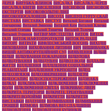
ДЕРЕВ
ВИРУБКА ЯЛИНОК
ВИСАДКА
ВИСАДКА ДЕРЕВ
ВИСАДКА КВІТІВ
ВИСЕЛЕННЯ
ВИСНОВОК
ВИСНОВОК
ЕКСТЕРТІВ
ВИСОКОВОЛЬТНІ ЛІНІЇ
ВИСОКОПОСАДОВЕЦЬ
ВИСОТА
ВИСПУП ГУРТУ СКАЙ
ВИСТАВА
ВИСТАВКА
ВИСТУП
Виталий Боговин
Виталий
Гончаренко
Виталий Змиенко
Виталий Ким
Виталий Кличко
Виталий Олешко
Виталий Тишечко
Виталий Толочек
Виталий Туринок
ВИТВІР МИСТЕЦТВА
ВИТОК
ВИТОК
ГАЗУ
ВИТОК НАФТОПРОДУКТІВ
ВИТОК РАДІАЦІЇ
ВИТОРГ
ВИТРАТИ
ВИФЛЕЄМСЬКИЙ ВОГОНЬ
ВИХІДНІ
ВИХОВАННЯ
ВИХОВАННЯ ДИТИНИ
ВИЧ
ВИШИВАНКА
ВИЩІЙ АНТИКОРУПЦІЙНИЙ СУД
ВИЯВЛЕННЯ
ВІДБІЙ
ВІДБІР
ВІДБУВАННЯ ПОКАРАННЯ
ВІДБУДОВА
ВІДВІДУВАННЯ
ВІДВІДУВАЧІ
ВІДВОЗ ВОДИ
ВІДДАЛИ
ЖИТТЯ
ВІДДІЛЕННЯ
ВІДДІЛЕННЯ СОЦІАЛЬНОЇ
РЕАБІЛІТАЦІЇ
ВІДДІЛЕННЯ УКРПОШТИ
ВІДЕО
ВІДЕОЗВ'ЯЗОК
ВІДЕОЗВЕРНЕННЯ
ВІДЕОІГРИ
ВІДЕОСАПИС
ВІДЕОСПОСТЕРЕЖЕННЯ
ВІДЗНАКА
ВІДКАТ
ВІДКЛИКАННЯ
ВІДКЛЮЧЕННЯ
ВІДКЛЮЧЕННЯ
ВОДИ
ВІДКЛЮЧЕННЯ СВІТЛА
ВІДКРИВАЄ ДВЕРІ
ВІДКРИТА ТЕРИТОРІЯ
ВІДКРИТЕ ТРЕНУВАННЯ
ВІДКРИТІ ВОДОЙМИ
ВІДКРИТТЯ
ВІДКРИТТЯ
ВИСТАВКИ
ВІДЛУННЯ
ВІДМИВАННЯ
ВІДМИВАННЯ
ГРОШЕЙ
ВІДМОВА
ВІДМОВА ВІД СПАДЩИНИ
ВІДНОВЛЕННЯ
ВІДНОВЛЕННЯ БУДИНКІВ