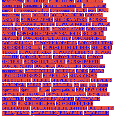
волонерство
ВОЛОНТЕР
ВОЛОНТЕРИ
ВОЛОНТЕРКА
Волонтеры
Вольнянск
Вольнянская колония
Вольнянский
район
Вольнянское СИЗО
Вольнянщина
ВОЛЯ
вона
ВООЗ
воровство
ворог
ВОРОГИ
ВОРОДАР ОБРІЮ
ВОРОЖА
АВІАЦІЯ
ВОРОЖА АРМІЯ
ВОРОЖА АТАКА
ВОРОЖА
АТКА
ВОРОЖА КОЛОННА
ВОРОЖА РАКЕТА
ВОРОЖА
ТЕХНІКА
ВОРОЖА ЦІЛЬ
ВОРОЖИ АТАКИ
ВОРОЖИЙ
АГЕНТ
ВОРОЖИЙ БОМБАРДУВАЛЬНИК
ВОРОЖИЙ
ВЕРТОЛІТ
ВОРОЖИЙ ГЕЛІКОПТЕР
ВОРОЖИЙ ДРОН
ВОРОЖИЙ КАБ
ВОРОЖИЙ КОРАБЕЛЬ
ВОРОЖИЙ ЛІТАК
ВОРОЖИЙ ОБСТРІЛ
ВОРОЖИЙ ПОПЛІЧНИК
ВОРОЖИЙ
ТЕРАКТ
ВОРОЖИЙ УДАР
ВОРОЖИЙ ШПИГУН
ВОРОЖІ
АГЕНТИ
ВОРОЖІ ДРОНИ
ВОРОЖІ ЛІТАКИ
ВОРОЖІ
ОБСТРІЛИ
ВОРОЖІ ПІДРОЗДІЛИ
ВОРОЖІ РАКЕТИ
ВОРОЖІ УДАРИ
ВОРОЖКА
ВОРОНТЕРИ
Воскресенка
воскресенье
ВОСКРЕСІННЯ
ВОЩИНА
ВОЯЖ
ВПАВ З
ДРУГОГО ПОВЕРХУ
ВПАВ ЛІТАК
ВПАВ У ВОДУ
ВПЕВНЕНІСТЬ
ВПЕРШЕ
ВПЕРШЕ В УКРАЇНІ
ВПЕРШЕ У
ЗАПОРІЖЖІ
ВПЛИВ
ВПО
ВПС США
ВР
враг
врач
Врачи
Времевка
Времовка
Время
время работы
ВРУ
ВРУЧЕННЯ
ВРУЧЕННЯ НАГОРОД
ВРУЧЕННЯ ОСКАРА
ВРУЧЕННЯ
ПОВІСТКИ
ВРЯТУВАЛИ ВІД СМЕРТІ
ВРЯТУВАЛИ
ЖИТТЯ
ВСЕСВІТНІЙ ДЕНЬ
ВСЕСВІТНІЙ ДЕНЬ
ВИШИВАНКИ
ВСЕСВІТНІЙ ДЕНЬ ДИТИНИ
ВСЕСВІТНІЙ
ДЕНЬ ДЯКУЮ
ВСЕСВІТНІЙ ДЕНЬ СЕРЦЯ
ВСЕСВІТНІЙ