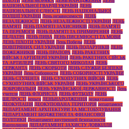
ПІХОТИ
ДЕНЬ МОРЯКА
ДЕНЬ НАРОДЖЕННЯ
ДЕНЬ
НАЦІОНАЛЬНОЇ ГВАРДІЇ УКРАЇНИ
ДЕНЬ
НАЦІОНАЛЬНОЇ ЄДНОСТІ
ДЕНЬ НАЦІОНАЛЬНОЇ
ПОЛІЦІЇ УКРАЇНИ
День независимости
ДЕНЬ
НЕЗАЛЕЖНОСТІ
ДЕНЬ НЕЗАЛЕЖНОСТІ УКРАЇНИ
ДЕНЬ
ПАМ'ЯТІ
ДЕНЬ ПАМ'ЯТІ ЗАХИСНИКІВ
ДЕНЬ ПАМ'ЯТІ
ТА ПЕРЕМОГИ
ДЕНЬ ПАМ'ЯТІ ТА ПРИМИРЕННЯ
ДЕНЬ
ПЕДІАТРА
ДЕНЬ ПИВА
ДЕНЬ ПИСЕМНОСТІ ТА МОВИ
ДЕНЬ ПІХОТИ УКРАЇНИ
День Победы
ДЕНЬ
ПОВІТРЯНИХ СИЛ УКРАЇНИ
ДЕНЬ ПОДАРУНКІВ
ДЕНЬ
ПОЖЕЖНИКІВ
ДЕНЬ ПРАПОРА
ДЕНЬ РАКЕТНИХ
ВІЙСЬК І АРТИЛЕРІЇ УКРАЇНИ
ДЕНЬ РАКЕТНИХ СІЙСЬК
ТА АРТИЛЕРІЇ
ДЕНЬ СВЯТОГО МИКОЛАЯ
ДЕНЬ
СЕРЖАНТА
ДЕНЬ СКОРБОТИ
ДЕНЬ СЛУЖБИ БЕЗПЕКИ
УКРАЇНИ
День Соборности
ДЕНЬ СОБОРНОСТІ УКРАЇНИ
ДЕНЬ СТУДЕНТА
ДЕНЬ СУХОПУТНИХ ВІЙСЬК
ДЕНЬ
СУХОПУТНИХ ВІЙСЬК УКРАЇНИ
ДЕНЬ УКРАЇНСЬКОГО
ДОБРОВОЛЬЦЯ
ДЕНЬ УКРАЇНСЬКОЇ ДЕРЖАВНОСТІ
День
учителя
ДЕНЬ ФЛОРИСТА
ДЕНЬ ФУТБОЛУ
ДЕНЬ
ЩЕДРОСТІ
деньги
ДЕНЬНАРОДЖЕННЯ
деоккупация
ДЕОКУПАЦІЯ
ДЕОКУПОВАНА ТЕРИТОРІЯ
департамент
ДЕПАРТАМЕНТ АРХІТЕКТУРИ ТА МІСТОБУДУВАННЯ
ДЕПАРТАМЕНТ БЮДЖЕТНОЇ ТА ФІНАНСОВОЇ
ПОЛІТИКИ
Департамент внутренней безопасности
Нацполиции
ДЕПАРТАМЕНТ ЗАХИСТУ ДОВКІЛЛЯ