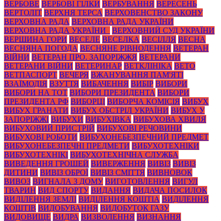
ВЕРБОВЕ
ВЕРБОВІ ГІЛКИ
ВЕРБУВАННЯ
ВЕРЕСЕНЬ
ВЕРТОЛІТ
ВЕРХНЯ ТЕРСА
ВЕРХОВЕНСТВО ЗАКОНУ
ВЕРХОВНА РАДА
ВЕРХОВНА РАДА УКРАЇНИ
ВЕРХОВНА РАДА УКРАЇНИ_
ВЕРХОВНИЙ СУД УКРАЇНИ
ВЕРШИНА ГОРИ
ВЕСЕЛЕ
ВЕСЕЛКА
ВЕСІЛЛЯ
ВЕСНА
ВЕСНЯНА ПОГОДА
ВЕСНЯНЕ РІВНОДЕННЯ
ВЕТЕРАН
ВІЙНИ
ВЕТЕРАН ПРО. ЗАПОРІЖЖЯ
ВЕТЕРАНИ
ВЕТЕРАНИ ВІЙНИ
ВЕТЕРИНАР
ВЕТКЛІНІКА
ВЕТО
ВЕТПАСПОРТ
ВЕЧЕРЯ
ВЖАНУВАННЯ ПАМ'ЯТІ
ВЗАЇМОДІЯ
ВЗУТТЯ
ВИБАЧЕННЯ
ВИБІР
ВИБОРИ
ВИБОРИ НА ТОТ
ВИБОРИ ПРЕЗИДЕНТА
ВИБОРИ
ПРЕЗИДЕНТА РФ
ВИБОРЦІ
ВИБОРЧА КОМІСІЯ
ВИБУХ
ВИБУХ ГРАНАТИ
ВИБУХ ОБСТРІЛ УКРАЇНИ
ВИБУХ У
ЗАПОРІЖЖІ
ВИБУХИ
ВИБУХІВКА
ВИБУХОВА ХВИЛЯ
ВИБУХОВИЙ ПРИСТРІЙ
ВИБУХОВІ РЕЧОВИНИ
ВИБУХОВІ РОБОТИ
ВИБУХОНЕБЕЗПЕЧНИЙ ПРЕДМЕТ
ВИБУХОНЕБЕЗПЕЧНІ ПРЕДМЕТИ
ВИБУХОТЕХНІКИ
ВИБУХОТЕХНІКІ
ВИБУХОТЕХНІЧНА СЛУЖБА
ВИВЕДЕННЯ ГРОШЕЙ
ВИВЕРЖЕННЯ
ВИВІЗ
ВИВІЗ
ДИТИНИ
ВИВІЗ ОБРОЇ
ВИВІЗ СМІТТЯ
ВИВНОВОК
ВИВОЗ
ВИГНАЛА З ДОМУ
ВИГОТОВЛЕННЯ
ВИГУЛ
ТВАРИН
ВИД СПОРТУ
ВИДАННЯ
ВИДАЧА ПОСИЛОК
ВИДІЛЕННЯ ЗЕМЛІ
ВИДІЛЕННЯ КОШТІА
ВИДІЛЕННЯ
КОШТІВ
ВИДОБУВАННЯ
ВИДОБУТОК ГАЗУ
ВИДОВИЩЕ
ВИДРА
ВИЗВОЛЕННЯ
ВИЗНАННЯ