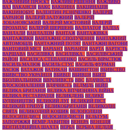
ВАЖЛИВИЙ ПРОЄКТ
ВАЖЛИВІ РІШЕННЯ
ВАЖЛИВО
ВАЗ
ВАКАНСІЯ
ВАКС
ВАКЦИНА
ВАКЦИНАЦІЯ
ВАКЦИНОБУС
ВАЛЕНТИН РЕЗНІЧЕНКО
ВАЛЕРІЙ
БАРАНОВ
ВАЛЕРІЙ ЗАЛУЖНИЙ
ВАЛЕРІЙ
ЛОБАНОВСЬКИЙ
ВАЛЕРІЙ МОСТОВИЙ
ВАЛЕРІЙ
ПРОЗАПАС
ВАЛЕРІЙ ШЕРШЕНЬ
ВАЛІДАТОР
ВАЛІЗА
ВАНДАЛИ
ВАНДАЛІЗМ
ВАНТАЖ
ВАНТАЖІВКА
ВАНТАЖІВКИ
ВАНТАЖНЕ СПОЛУЧЕННЯ
ВАНТАЖНИЙ
АВТОМОБІЛЬ
ВАНТАЖНИЙ ПОТЯГ
ВАНТАЖНІ ВАГОНИ
ВАНТОВИЙ МІСТ
ВАРІАНТ
ВАРІАНТИ
ВАРТА
ВАРТІСТЬ
ВАРШАВА
ВАСИЛІВКА
ВАСИЛІВКА_
ВАСИЛІВСЬКИЙ
РАЙОН
ВАСИЛІСА СТЕПАНЕНКО
ВАСИЛЬ ВІРАСТЮК
ВАСИЛЬ МАЛЮК
ВАСИЛЬ СТУС
ВАСИЛЬ ФУРМАН
ВАСЮК
ВАТАЖОК
ВАТИКАН
ВАШИНГТОН
ВБИВСТВО
ВБИВСТВО УКРАЇНЦЯ
ВБИВЦІ
ВБИВЦЯ
ВБИТІ
ВБОЛІВАЛЬНИКИ
ВВІЧЛИВІСТЬ
ВВС
ВДАЧНІСТЬ
ВДОСКОНАЛЕННЯ
ВДЯЧНІСТЬ
ВЕДМІДЬ
ВЕЙП
ВЕЛИКА БРИТАНІЯ
ВЕЛИКА ВІТЧИЗНЯНА ВІЙНА
ВЕЛИКА РЕСТАВРАЦІЯ
ВЕЛИКДЕНЬ
ВЕЛИКЕ
БУДІВНИЦТВО
ВЕЛИКИЙ ЛУГ
ВЕЛИКИЙ ПІСТ
ВЕЛИКИЙ ТРИЗУБ
ВЕЛИКОБРИТАНІЯ
ВЕЛИКОДНІ
СВЯТА
ВЕЛИКОДНІЙ КОШИК
ВЕЛОПОЛІЦІЯ
ВЕЛОСИПЕДИСТ
ВЕЛОСИПЕДИСТИ
ВЕЛЬТУМ-
ЗАПОРІЖЖЯ
ВЕМІР ДАВИТЯН
ВЕНЕРА
ВЕНЕЦІЯ
ВЕНТИЛЯЦІЙНА ШАХТА
ВЕРБА
ВЕРБНА НЕДІЛЯ