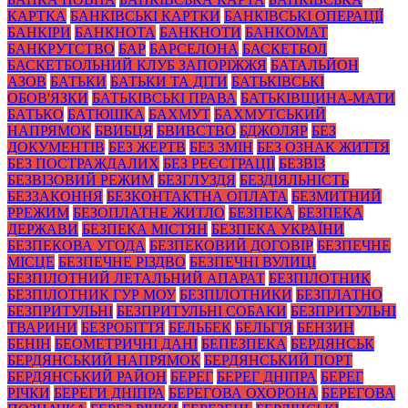
КАРТКА
БАНКІВСЬКІ КАРТКИ
БАНКІВСЬКІ ОПЕРАЦІЇ
БАНКІРИ
БАНКНОТА
БАНКНОТИ
БАНКОМАТ
БАНКРУТСТВО
БАР
БАРСЕЛОНА
БАСКЕТБОЛ
БАСКЕТБОЛЬНИЙ КЛУБ ЗАПОРІЖЖЯ
БАТАЛЬЙОН
АЗОВ
БАТЬКИ
БАТЬКИ ТА ДІТИ
БАТЬКІВСЬКІ
ОБОВ'ЯЗКИ
БАТЬКІВСЬКІ ПРАВА
БАТЬКІВЩИНА-МАТИ
БАТЬКО
БАТЮШКА
БАХМУТ
БАХМУТСЬКИЙ
НАПРЯМОК
БВИБЦЯ
БВИВСТВО
БДЖОЛЯР
БЕЗ
ДОКУМЕНТІВ
БЕЗ ЖЕРТВ
БЕЗ ЗМІН
БЕЗ ОЗНАК ЖИТТЯ
БЕЗ ПОСТРАЖДАЛИХ
БЕЗ РЕЄСТРАЦІЇ
БЕЗВІЗ
БЕЗВІЗОВИЙ РЕЖИМ
БЕЗГЛУЗДЯ
БЕЗДІЯЛЬНІСТЬ
БЕЗЗАКОННЯ
БЕЗКОНТАКТНА ОПЛАТА
БЕЗМИТНИЙ
РРЕЖИМ
БЕЗОПЛАТНЕ ЖИТЛО
БЕЗПЕКА
БЕЗПЕКА
ДЕРЖАВИ
БЕЗПЕКА МІСТЯН
БЕЗПЕКА УКРАЇНИ
БЕЗПЕКОВА УГОДА
БЕЗПЕКОВИЙ ДОГОВІР
БЕЗПЕЧНЕ
МІСЦЕ
БЕЗПЕЧНЕ РІЗДВО
БЕЗПЕЧНІ ВУЛИЦІ
БЕЗПІЛОТНИЙ ЛЕТАЛЬНИЙ АПАРАТ
БЕЗПІЛОТНИК
БЕЗПІЛОТНИК ГУР МОУ
БЕЗПІЛОТНИКИ
БЕЗПЛАТНО
БЕЗПРИТУЛЬНІ
БЕЗПРИТУЛЬНІ СОБАКИ
БЕЗПРИТУЛЬНІ
ТВАРИНИ
БЕЗРОБІТТЯ
БЕЛЬБЕК
БЕЛЬГІЯ
БЕНЗИН
БЕНІН
БЕОМЕТРИЧНІ ДАНІ
БЕПЕЗПЕКА
БЕРДЯНСЬК
БЕРДЯНСЬКИЙ НАПРЯМОК
БЕРДЯНСЬКИЙ ПОРТ
БЕРДЯНСЬКИЙ РАЙОН
БЕРЕГ
БЕРЕГ ДНІПРА
БЕРЕГ
РІЧКИ
БЕРЕГИ ДНІПРА
БЕРЕГОВА ОХОРОНА
БЕРЕГОВА