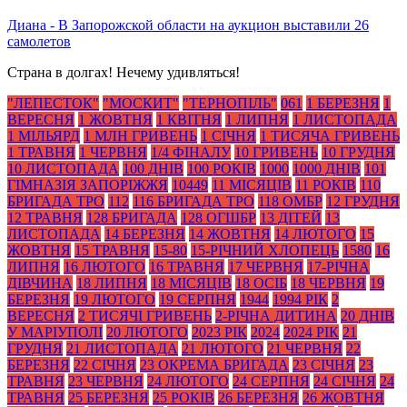
Диана
-
В Запорожской области на аукцион выставили 26
самолетов
Страна в долгах! Нечему удивляться!
"ЛЕПЕСТОК"
"МОСКИТ"
"ТЕРНОПІЛЬ"
061
1 БЕРЕЗНЯ
1
ВЕРЕСНЯ
1 ЖОВТНЯ
1 КВІТНЯ
1 ЛИПНЯ
1 ЛИСТОПАДА
1 МІЛЬЯРД
1 МЛН ГРИВЕНЬ
1 СІЧНЯ
1 ТИСЯЧА ГРИВЕНЬ
1 ТРАВНЯ
1 ЧЕРВНЯ
1/4 ФІНАЛУ
10 ГРИВЕНЬ
10 ГРУДНЯ
10 ЛИСТОПАДА
100 ДНІВ
100 РОКІВ
1000
1000 ДНІВ
101
ГІМНАЗІЯ ЗАПОРІЖЖЯ
10449
11 МІСЯЦІВ
11 РОКІВ
110
БРИГАДА ТРО
112
116 БРИГАДА ТРО
118 ОМБР
12 ГРУДНЯ
12 ТРАВНЯ
128 БРИГАДА
128 ОГШБР
13 ДІТЕЙ
13
ЛИСТОПАДА
14 БЕРЕЗНЯ
14 ЖОВТНЯ
14 ЛЮТОГО
15
ЖОВТНЯ
15 ТРАВНЯ
15-80
15-РІЧНИЙ ХЛОПЕЦЬ
1580
16
ЛИПНЯ
16 ЛЮТОГО
16 ТРАВНЯ
17 ЧЕРВНЯ
17-РІЧНА
ДІВЧИНА
18 ЛИПНЯ
18 МІСЯЦІВ
18 ОСІБ
18 ЧЕРВНЯ
19
БЕРЕЗНЯ
19 ЛЮТОГО
19 СЕРПНЯ
1944
1994 РІК
2
ВЕРЕСНЯ
2 ТИСЯЧІ ГРИВЕНЬ
2-РІЧНА ДИТИНА
20 ДНІВ
У МАРІУПОЛІ
20 ЛЮТОГО
2023 РІК
2024
2024 РІК
21
ГРУДНЯ
21 ЛИСТОПАДА
21 ЛЮТОГО
21 ЧЕРВНЯ
22
БЕРЕЗНЯ
22 СІЧНЯ
23 ОКРЕМА БРИГАДА
23 СІЧНЯ
23
ТРАВНЯ
23 ЧЕРВНЯ
24 ЛЮТОГО
24 СЕРПНЯ
24 СІЧНЯ
24
ТРАВНЯ
25 БЕРЕЗНЯ
25 РОКІВ
26 БЕРЕЗНЯ
26 ЖОВТНЯ