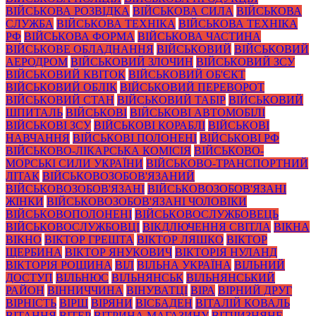
ВІЙСЬКОВА РОЗВІДКА
ВІЙСЬКОВА СИЛА
ВІЙСЬКОВА
СЛУЖБА
ВІЙСЬКОВА ТЕХНІКА
ВІЙСЬКОВА ТЕХНІКА
РФ
ВІЙСЬКОВА ФОРМА
ВІЙСЬКОВА ЧАСТИНА
ВІЙСЬКОВЕ ОБЛАДНАННЯ
ВІЙСЬКОВИЙ
ВІЙСЬКОВИЙ
АЕРОДРОМ
ВІЙСЬКОВИЙ ЗЛОЧИН
ВІЙСЬКОВИЙ ЗСУ
ВІЙСЬКОВИЙ КВІТОК
ВІЙСЬКОВИЙ ОБ'ЄКТ
ВІЙСЬКОВИЙ ОБЛІК
ВІЙСЬКОВИЙ ПЕРЕВОРОТ
ВІЙСЬКОВИЙ СТАН
ВІЙСЬКОВИЙ ТАБІР
ВІЙСЬКОВИЙ
ШПИТАЛЬ
ВІЙСЬКОВІ
ВІЙСЬКОВІ АВТОМОБІЛІ
ВІЙСЬКОВІ ЗСУ
ВІЙСЬКОВІ КОРАБЛІ
ВІЙСЬКОВІ
НАВЧАННЯ
ВІЙСЬКОВІ ПОЛОНЕНІ
ВІЙСЬКОВІ РФ
ВІЙСЬКОВО-ЛІКАРСЬКА КОМІСІЯ
ВІЙСЬКОВО-
МОРСЬКІ СИЛИ УКРАЇНИ
ВІЙСЬКОВО-ТРАНСПОРТНИЙ
ЛІТАК
ВІЙСЬКОВОЗОБОВ'ЯЗАНИЙ
ВІЙСЬКОВОЗОБОВ'ЯЗАНІ
ВІЙСЬКОВОЗОБОВ'ЯЗАНІ
ЖІНКИ
ВІЙСЬКОВОЗОБОВ'ЯЗАНІ ЧОЛОВІКИ
ВІЙСЬКОВОПОЛОНЕНІ
ВІЙСЬКОВОСЛУЖБОВЕЦЬ
ВІЙСЬКОВОСЛУЖБОВЦІ
ВІКДЛЮЧЕННЯ СВІТЛА
ВІКНА
ВІКНО
ВІКТОР ГРЕШТА
ВІКТОР ЛЯШКО
ВІКТОР
ЩЕРБИНА
ВІКТОР ЯНУКОВИЧ
ВІКТОРІЯ НУЛАНД
ВІКТОРІЯ РОЩИНА
ВІЛ
ВІЛЬНА УКРАЇНА
ВІЛЬНИЙ
ДОСТУП
ВІЛЬНЮС
ВІЛЬНЯНСЬК
ВІЛЬНЯНСЬКИЙ
РАЙОН
ВІННИЧЧИНА
ВІНУВАТЦІ
ВІРА
ВІРНИЙ ДРУГ
ВІРНІСТЬ
ВІРШ
ВІРЯНИ
ВІСБАДЕН
ВІТАЛІЙ КОВАЛЬ
ВІТАННЯ
ВІТЕР
ВІТРИНА МАГАЗИНУ
ВІТЧИЗНЯНЕ