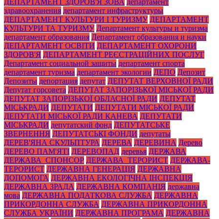
ДЕПАРТАМЕНТ ЗДОРОВ'Я ЗОВА
департамент
здравоохранения
департамент инфраструктуры
ДЕПАРТАМЕНТ КУЛЬТУРИ І ТУРИЗМУ
ДЕПАРТАМЕНТ
КУЛЬТУРИ ТА ТУРИЗМУ
Департамент культуры и туризма
департамент образования
Департамент образования и науки
ДЕПАРТАМЕНТ ОСВІТИ
ДЕПАРТАМЕНТ ОХОРОНИ
ЗДОРОВ'Я
ДЕПАРТАМЕНТ РЕЄСТРАЦІЙНИХ ПОСЛУГ
Департамент социальной защиты
департамент спорта
департамент туризма
департамент экологии
ДЕПО
Депозит
Депозиты
депортация
депутат
ДЕПУТАТ ВЕРХОВНОЇ РАДИ
Депутат горсовета
ДЕПУТАТ ЗАПОРІЗЬКОЇ МІСЬКОЇ РАДИ
ДЕПУТАТ ЗАПОРІЗЬКОЇ ОБЛАСНОЇ РАДИ
ДЕПУТАТ
МІСЬКРАДИ
ДЕПУТАТИ
ДЕПУТАТИ МІСЬКОЇ РАДИ
ДЕПУТАТИ МІСЬКОЇ РАДИ КАНЕВА
ДЕПУТАТИ
МІСЬКРАДИ
депутатский фонд
ДЕПУТАТСЬКЕ
ЗВЕРНЕННЯ
ДЕПУТАТСЬКІ ФОНДИ
депутаты
ДЕРЕВ'ЯНА СКУЛЬПТУРА
ДЕРЕВА
ДЕРЕВИНА
Дерево
ДЕРЕВО ПАМ'ЯТІ
ДЕРЕВОПАД
деревья
ДЕРЖАВА
ДЕРЖАВА_СПОНСОР
ДЕРЖАВА_ТЕРОРИСТ
ДЕРЖАВА-
ТЕРОРИСТ
ДЕРЖАВНА ГЕНЕРАЦІЯ
ДЕРЖАВНА
ДОПОМОГА
ДЕРЖАВНА ЕКОЛОГІЧНА ІНСПЕКЦІЯ
ДЕРЖАВНА ЗРАДА
ДЕРЖАВНА КОМПАНІЯ
державна
мова
ДЕРЖАВНА ПОДАТКОВА СЛУЖБА
ДЕРЖАВНА
ПРИКОРДОННА СЛУЖБА
ДЕРЖАВНА ПРИКОРДОННА
СЛУЖБА УКРАЇНИ
ДЕРЖАВНА ПРОГРАМА
ДЕРЖАВНА