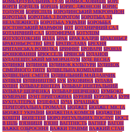
БОМБАРДУВАЛЬНИК ТУ-95
БОМБОСХОВИЩЕ
БОРГ
БОРГИ
БОРДЕЛЬ
БОРЕЦЬ
БОРИС ДЖОНСОН
БОРИС
ТОДУРОВ
БОРИСПІЛЬ
БОРОДИНСЬКИЙ МІКРОРАЙОН
БОРОТЬБА
БОРОТЬБА З ВОРОГОМ
БОРОТЬБА ЗА
НЕЗАЛЕЖНІСТЬ
БОРОТЬБА УКРАЇНИ
БОРОЬББА
БОСТОНСЬКИЙ МАРАФОН
БОТ
БОТАНИЧНИЙ САД
БОТАНІЧНИЙ САД
БОТОФЕРМА
БОТУЛІЗМ
БОТУЛОТОКСИН
БПЛА
БРАК
БРАК КАДРІВ
БРАКОНЬЄР
БРАКОНЬЄРСТВО
БРАТ
БРАТИСЛАВА
БРЕХНЯ
БРИТАНСЬКА РОЗВІДКА
БРИФІНГ
БРОВАРИ
БРОНЗА
БРОНЮВАННЯ
БРЮССЕЛЬ
БРЯНСЬК
БУДАНОВ
БУДАПЕШТСЬКИЙ МЕМОРАНДУМ
БУДЕ ВЕСНА
БУДИНКИ
БУДИНОК
БУДИНОК КУЛЬТУРИ
БУДИНОК
СІМЕЙНОГО ТИПУ
БУДІВЕЛЬНА КОМПАНІЯ
БУДІВЕЛЬНЕ СМІТТЯ
БУДІВЕЛЬНИЙ МАЙДАНЧИК
БУДІВЛЯ
БУДІВНИЦТВО
БУК
БУКОВИНА
БУЛАВА
БУЛІНГ
БУЛЬВАР ВІНТЕРА
БУЛЬВАР ЦЕНТРАЛЬНИЙ
БУЛЬВАР ШЕВЧЕНКА
БУЛЬВАР ШЕВЧЕНКО
БУМБОКС
БУМЕРАНГ
БУНТ ПРИГОЖИНА
БУРЕВІЙ
БУРУЛЬКА
БУРЯ
БУХГАЛТЕРКА
БУЦЕФАЛ
БУЧА
БУЧАЦЬКА
ТЕРИТОРІАЛЬНА ГРОМАДА
БЮДЖЕТ
БЮДЖЕТ МІСТА
БЮДЖЕТ УКРАЇНИ
БЮДЖЕТНА КОМІСІЯ
БЮДЖЕТНІ
КОШТИ
БЮЛЕТЕНІ
БЮРО РИТУАЛЬНИХ ПОСЛУГ
БЮСТ
В ЦІЛЬ
В'ЯЗНИЦЯ
В'ЯЗНІ
ВАГІТНІСТЬ
ВАГНЕР
ВАГОН
ВАЖКЕ ОЗБРОЄННЯ
ВАЖКИ ТРАВМИ
ВАЖКИЙ СТАН