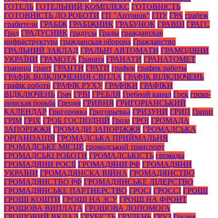
ГОТЕЛЬ
ГОТЕЛЬНИЙ КОМПЛЕКС
ГОТОВНІСТЬ
ГОТОВНІСТЬ ДО РОБОТИ
ГП "Антонов"
ГПУ
ГРА
грабеж
грабители
ГРАБІЖ
ГРАБІЖНИК
ГРАБУНОК
ГРАВЦІ
ГРАГС
Град
ГРАДУСНИК
градусы
Грады
гражданская
инфраструктура
гражданская оборона
Гражданство
ГРАЛЬНИЙ ЗАКЛАД
ГРАЛЬНІ АВТОМАТИ
ГРАМОДЯНИ
УКРАЇНИ
ГРАМОТА
Граната
ГРАНАТИ
ГРАНАТОМЕТ
граница
грант
ГРАНТИ
ГРАТИ
график
график работы
ГРАФІК ВІДКЛЮЧЕННЯ СВІТЛА
ГРАФІК ВІДКЛЮЧЕНЬ
графік роботи
ГРАФІК РУХУ
ГРАФІКИ
ГРАФІКИ
ВІДКЛЮЧЕНЬ
Грач
ГРВІ
ГРЕБЛЯ
Гребной канал
Грек
греко-
римская борьба
Греция
ГРИВНЯ
ГРИГОРІАНСЬКИЙ
КАЛЕНДАР
Григоровка
Григорьевка
ГРИЗУНИ
ГРИП
Грипп
ГРІМ
ГРІХ
ГРОБ ГОСПОДНІЙ
Гроза
ГРОІ
ГРОМАДА
ЗАПОРІЖЖЯ
ГРОМАДИ ЗАПОРІЖЖЯ
ГРОМАДСЬКА
ОРГАНІЗАЦІЯ
ГРОМАДСЬКА ПРИЙМАЛЬНЯ
ГРОМАДСЬКЕ МІСЦЕ
громадський транспорт
ГРОМАДСЬКІ РОБОТИ
ГРОМАДСЬКІСТЬ
громады
ГРОМАДЯНИ РОСІЇ
ГРОМАДЯНИ РФ
ГРОМАДЯНИ
УКРАЇНИ
ГРОМАДЯНСКА ВІЙНА
ГРОМАДЯНСТВО
ГРОМАДЯНСТВО РФ
ГРОМАДЯНСЬКЕ ЛІДЕРСТВО
ГРОМАДЯНСЬКЕ ПАРТНЕРСТВО
ГРОСІ
ГРОССІ
ГРОШІ
ГРОШІ КОШТИ
ГРОШІ НА ЗСУ
ГРОШІ НА ФРОНТ
ГРОШОВА ВИПЛАТА
ГРОШОВА ДОПОМОГА
ГРОШОВИЙ ВКЛАД
ГРУБІСТЬ
ГРУДЕНЬ
ГРУЗ
Грузия