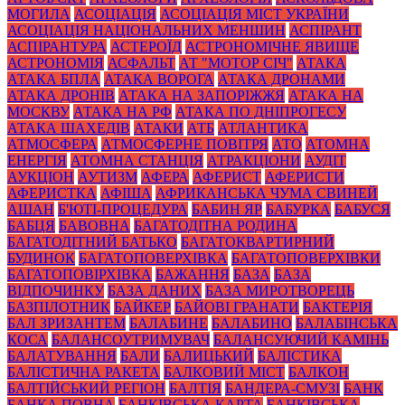
МОГИЛА
АСОЦІАЦІЯ
АСОЦІАЦІЯ МІСТ УКРАЇНИ
АСОЦІАЦІЯ НАЦІОНАЛЬНИХ МЕНШИН
АСПІРАНТ
АСПІРАНТУРА
АСТЕРОЇД
АСТРОНОМІЧНЕ ЯВИЩЕ
АСТРОНОМІЯ
АСФАЛЬТ
АТ "МОТОР СІЧ"
АТАКА
АТАКА БПЛА
АТАКА ВОРОГА
АТАКА ДРОНАМИ
АТАКА ДРОНІВ
АТАКА НА ЗАПОРІЖЖЯ
АТАКА НА
МОСКВУ
АТАКА НА РФ
АТАКА ПО ДНІПРОГЕСУ
АТАКА ШАХЕДІВ
АТАКИ
АТБ
АТЛАНТИКА
АТМОСФЕРА
АТМОСФЕРНЕ ПОВІТРЯ
АТО
АТОМНА
ЕНЕРГІЯ
АТОМНА СТАНЦІЯ
АТРАКЦІОНИ
АУДІТ
АУКЦІОН
АУТИЗМ
АФЕРА
АФЕРИСТ
АФЕРИСТИ
АФЕРИСТКА
АФІША
АФРИКАНСЬКА ЧУМА СВИНЕЙ
АШАН
Б'ЮТІ-ПРОЦЕДУРА
БАБИН ЯР
БАБУРКА
БАБУСЯ
БАБЦЯ
БАВОВНА
БАГАТОДІТНА РОДИНА
БАГАТОДІТНИЙ БАТЬКО
БАГАТОКВАРТИРНИЙ
БУДИНОК
БАГАТОПОВЕРХІВКА
БАГАТОПОВЕРХІВКИ
БАГАТОПОВІРХІВКА
БАЖАННЯ
БАЗА
БАЗА
ВІДПОЧИНКУ
БАЗА ДАНИХ
БАЗА МИРОТВОРЕЦЬ
БАЗПІЛОТНИК
БАЙКЕР
БАЙОВІ ГРАНАТИ
БАКТЕРІЯ
БАЛ ЗРИЗАНТЕМ
БАЛАБИНЕ
БАЛАБИНО
БАЛАБІНСЬКА
КОСА
БАЛАНСОУТРИМУВАЧ
БАЛАНСУЮЧИЙ КАМІНЬ
БАЛАТУВАННЯ
БАЛИ
БАЛИЦЬКИЙ
БАЛІСТИКА
БАЛІСТИЧНА РАКЕТА
БАЛКОВИЙ МІСТ
БАЛКОН
БАЛТІЙСЬКИЙ РЕГІОН
БАЛТІЯ
БАНДЕРА-СМУЗІ
БАНК
БАНКА ПОВНА
БАНКІВСЬКА КАРТА
БАНКІВСЬКА