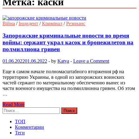
Метка: каски
Війна
/
Інцидент
/
Кримінал
/
Резонанс
Запорожские криминальные новости во время
войны: сержант украл касок и бронежилетов на
полмиллиона гривен
01.06.2022
01.06.2022
-
by
Katya
-
Leave a Comment
Еще в самом начале полномасштабного вторжения рф на
территорию Украины, в одной из запорожских воинских
частей сержант по материальному обеспечению вынес из
части военного имущества на полмиллионна гривен. Об этом
…
Read More
Найти:
ТОП
Комментарии
Теги