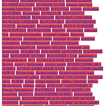
ВОДІННЯ
ВОДІННЯ НА ПІДПИТКУ
водная полиция
ВОДНИЙ БАЛАНС
ВОДНИЙ ПОТІК
водные ресурсы
водный транспорт
ВОДОГІН
ВОДОГОН
водоем
водозабор
ВОДОЙМА
Водоканал
ВОДОЛАЗИ
ВОДОЛОСТІ
ВОДОНАГРІВАЧ
ВОДОПІЛЛЯ
ВОДОПОСТАЧАННЯ
ВОДОПОСТАЧЯННЯ
ВОДОПРОВІД
ВОДОПРОВІДНА
ГАЛУЗЬ
водопровод
Водоснабжение
ВОДОСХОВИЩЕ
ВОДОХРЕЩА
ВОДОХРЕЩЕ
Военбуд
военкомат
военная
база
военная обстановка
военная помощь
Военная
прокуратура
военная ситуация
военная техника
Военное
положение
военнообязанный
военнослужащие
военнослужащий рф
военные действия
военный сбор
Военстрой
ВОЄНКОМ
ВОЄННИЙ АЕРОДРОМ
ВОЄННИЙ
ЗБІР
ВОЄННИЙ ЗЛОЧИН
ВОЄННИЙ СТАН
вождение в
нетрезвом виде
ВОЗ
ВОЗБАВЛЕННЯ ВОЛІ
возгорание
Воздух
воздух Запорожья
воздух-хемля
ВОЗНЕСЕНІВСЬКА
ДАМБА
ВОЗНЕСЕНІВСЬКИЙ ПАРК
ВОЗНЕСЕНІВСЬКИЙ
РАЙОН
Вознесенка
Вознесеновка
Вознесеновский парк
Вознесеновский район
ВОЗНЕСІННЯ ГОСПОДНЄ
воинская
часть
ВОЇНИ
война
война рашисты
война. Генштаб
война.
Мелитополь
войнаа
вокзал
ВОКЗАЛ "ЗАПОРІЖЖЯ-2"
Вокзал Запоріжжя І
ВОЛЕЙБОЛ
ВОЛИНСЬКИЙ СУД
Волобуев
ВОЛОГА
ВОЛОДИМИР БУРЯК_
Володимир
Зеленський
ВОЛОДИМИР ЗЕЛЕНСЬКИЙ ПРЕЗИДЕНТ
УКРАЇНИ
Володимир Рогов
ВОЛОДТМИР ЗЕЛЕНСЬКИЙ