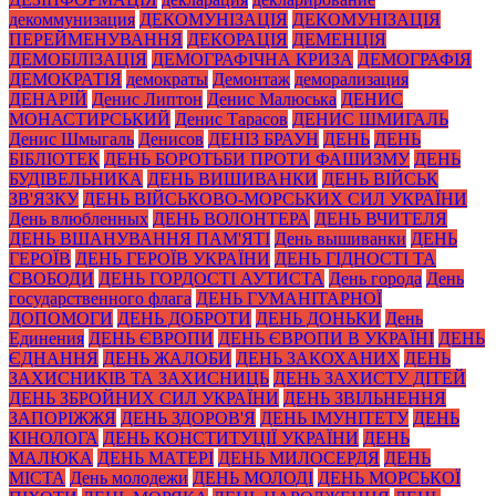
декоммунизация
ДЕКОМУНІЗАЦІЯ
ДЕКОМУНІЗАЦІЯ
ПЕРЕЙМЕНУВАННЯ
ДЕКОРАЦІЯ
ДЕМЕНЦІЯ
ДЕМОБІЛІЗАЦІЯ
ДЕМОГРАФІЧНА КРИЗА
ДЕМОГРАФІЯ
ДЕМОКРАТІЯ
демократы
Демонтаж
деморализация
ДЕНАРІЙ
Денис Липтон
Денис Малюська
ДЕНИС
МОНАСТИРСЬКИЙ
Денис Тарасов
ДЕНИС ШМИГАЛЬ
Денис Шмыгаль
Денисов
ДЕНІЗ БРАУН
ДЕНЬ
ДЕНЬ
БІБЛІОТЕК
ДЕНЬ БОРОТЬБИ ПРОТИ ФАШИЗМУ
ДЕНЬ
БУДІВЕЛЬНИКА
ДЕНЬ ВИШИВАНКИ
ДЕНЬ ВІЙСЬК
ЗВ'ЯЗКУ
ДЕНЬ ВІЙСЬКОВО-МОРСЬКИХ СИЛ УКРАЇНИ
День влюбленных
ДЕНЬ ВОЛОНТЕРА
ДЕНЬ ВЧИТЕЛЯ
ДЕНЬ ВШАНУВАННЯ ПАМ'ЯТІ
День вышиванки
ДЕНЬ
ГЕРОЇВ
ДЕНЬ ГЕРОЇВ УКРАЇНИ
ДЕНЬ ГІДНОСТІ ТА
СВОБОДИ
ДЕНЬ ГОРДОСТІ АУТИСТА
День города
День
государственного флага
ДЕНЬ ГУМАНІТАРНОЇ
ДОПОМОГИ
ДЕНЬ ДОБРОТИ
ДЕНЬ ДОНЬКИ
День
Единения
ДЕНЬ ЄВРОПИ
ДЕНЬ ЄВРОПИ В УКРАЇНІ
ДЕНЬ
ЄДНАННЯ
ДЕНЬ ЖАЛОБИ
ДЕНЬ ЗАКОХАНИХ
ДЕНЬ
ЗАХИСНИКІВ ТА ЗАХИСНИЦЬ
ДЕНЬ ЗАХИСТУ ДІТЕЙ
ДЕНЬ ЗБРОЙНИХ СИЛ УКРАЇНИ
ДЕНЬ ЗВІЛЬНЕННЯ
ЗАПОРІЖЖЯ
ДЕНЬ ЗДОРОВ'Я
ДЕНЬ ІМУНІТЕТУ
ДЕНЬ
КІНОЛОГА
ДЕНЬ КОНСТИТУЦІЇ УКРАЇНИ
ДЕНЬ
МАЛЮКА
ДЕНЬ МАТЕРІ
ДЕНЬ МИЛОСЕРДЯ
ДЕНЬ
МІСТА
День молодежи
ДЕНЬ МОЛОДІ
ДЕНЬ МОРСЬКОЇ