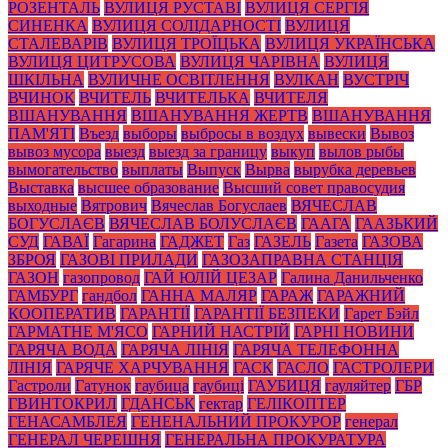
РОЗЕНТАЛЬ
ВУЛИЦЯ РУСТАВІ
ВУЛИЦЯ СЕРГІЯ
СИНЕНКА
ВУЛИЦЯ СОЛІДАРНОСТІ
ВУЛИЦЯ
СТАЛЕВАРІВ
ВУЛИЦЯ ТРОЇЦЬКА
ВУЛИЦЯ УКРАЇНСЬКА
ВУЛИЦЯ ЦИТРУСОВА
ВУЛИЦЯ ЧАРІВНА
ВУЛИЦЯ
ШКІЛЬНА
ВУЛИЧНЕ ОСВІТЛЕННЯ
ВУЛКАН
ВУСТРІЧ
ВЧИНОК
ВЧИТЕЛЬ
ВЧИТЕЛЬКА
ВЧИТЕЛЯ
ВШАНУВАННЯ
ВШАНУВАННЯ ЖЕРТВ
ВШАНУВАННЯ
ПАМ'ЯТІ
Въезд
выборы
выбросы в воздух
вывески
Вывоз
вывоз мусора
выезд
выезд за границу
выкуп
вылов рыбы
вымогательство
выплаты
Выпуск
Вырва
вырубка деревьев
Выставка
высшее образование
Высший совет правосудия
выходные
Вятрович
Вячеслав Богуслаев
ВЯЧЕСЛАВ
БОГУСЛАЄВ
ВЯЧЕСЛАВ БОЛУСЛАЄВ
ГААГА
ГААЗЬКИЙ
СУД
ГАВАЇ
Гагарина
ГАДЖЕТ
Газ
ГАЗЕЛЬ
Газета
ГАЗОВА
ЗБРОЯ
ГАЗОВІ ПРИЛАДИ
ГАЗОЗАПРАВНА СТАНЦІЯ
ГАЗОН
газопровод
ГАЙ ЮЛІЙ ЦЕЗАР
Галина Данильченко
ГАМБУРГ
гандбол
ГАННА МАЛЯР
ГАРАЖ
ГАРАЖНИЙ
КООПЕРАТИВ
ГАРАНТІЇ
ГАРАНТІЇ БЕЗПЕКИ
Гарет Бэйл
ГАРМАТНЕ М'ЯСО
ГАРНИЙ НАСТРІЙ
ГАРНІ НОВИНИ
ГАРЯЧА ВОДА
ГАРЯЧА ЛІНІЯ
ГАРЯЧА ТЕЛЕФОННА
ЛІНІЯ
ГАРЯЧЕ ХАРЧУВАННЯ
ГАСК
ГАСЛО
ГАСТРОЛЕРИ
Гастроли
Гатунок
гаубица
гаубиці
ГАУБИЦЯ
гауляйтер
ГБР
ГВИНТОКРИЛ
ГДАНСЬК
гектар
ГЕЛІКОПТЕР
ГЕНАСАМБЛЕЯ
ГЕНЕНАЛЬНИЙ ПРОКУРОР
генерал
ГЕНЕРАЛ ЧЕРЕШНЯ
ГЕНЕРАЛЬНА ПРОКУРАТУРА