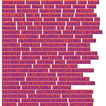
Alyona Alyona
Kızılelma
La Repubblica
Leopard
Lexus
Lifecell
Makarov
Mercedes
Mаil.гu
NASA
NASAMS
Omicron
Patriot
Poseidon
READOVKA
Ready to Fight
Reikartz
RENAULT
S.T.A.L.K.E.R
Saab 340
Save Ukraine
SCALP
Skoda Octavia
SkyUp
SpaceX
Stalker 5.0
Starship
telegram
Teresa & Maria
The
Guardian
The Times
The Washington Post
United24
Volkswagen
Windows
WOG
WTA 250
YASNO
А-50
А-95
АБІТУРІЄНТИ
АБОНЕНТ
АБОНЕНТИ
АБОРДАЖ
АВАРІЙНА СИТУАЦІЯ
АВАРІЙНА СЛУЖБА
АВАРІЙНІ ДЕРЕВА
АВАРІЙНІ
РОБОТИ
АВАРІЙНО-РЯТУВАЛЬНА СЛУЖБА
АВАРІЯ
АВДІЇВКА
АВІАБАЗА
АВІАБАЗА РФ
АВІАБОМБА
АВІАДВИГУНИ
АВІАСПОЛУЧЕННЯ
АВІАТРОЩА
АВІАУДАР
АВІАЦІЙНИЙ УДАР
АВІАЦІЯ
АВІАЦІЯ РФ
АВІАШОУ
АВОКАДО
АВСТРАЛІЯ
АВТІВКА
АВТІВКА
ДЛЯ ВІЙСЬКОВИХ
АВТІВКИ
АВТО
АВТОАВАРІЯ
АВТОБІОГРАФІЯ
АВТОБУС
АВТОБУС №27
АВТОБУСНИЙ МАРШРУТ
АВТОБУСНІ МАРШРУТИ
АВТОВИКУП
АВТОВЛАСНИК
АВТОВОКЗАЛ
ЗАПОРІЖЖЯ
АВТОЄВРОСИЛА
АВТОЗАПРАВНА
СТАНЦІЯ
АВТОКАТАСТРОФА
АВТОКОЛІНЧАСТИЙ
ПІДІЙМАЧ
АВТОКРАДІЙКА
АВТОМАТ
АВТОМАТИЗАЦІЯ
АВТОМАТИЗОВАНА СИСТЕМА
АВТОМОБІЛЬ
АВТОМОБІЛЬ ВАЗ
АВТОМОБІЛЬНА
СТОЯНКА
АВТОМОБІЛЬНІ НОМЕРИ
АВТОНОМНА
РОБОТА
АВТОПАРК
АВТОПРИГОДА
АВТОПРОБІГ