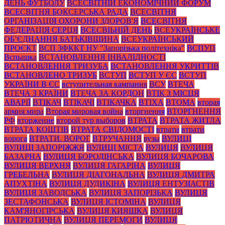
ДЕНЬ ФУТБОЛУ
ВСЕСВІТНІЙ ЕКОНОМІЧНИЙ ФОРУМ
ВСЕСВІТНЯ БОКСЕРСЬКА РАДА
ВСЕСВІТНЯ
ОРГАНІЗАЦІЯ ОХОРОНИ ЗДОРОВ'Я
ВСЕСВІТНЯ
ФЕДЕРАЦІЯ СЕРЦЯ
ВСЕСВІЬНІЙ ДЕНЬ
ВСЕУКРАЇНСЬКЕ
ОБ’ЄДНАННЯ БАТЬКІВЩИНА
ВСЕУКРАЇНСЬКИЙ
ПРОЄКТ
ВСП ЗФККТ НУ "Запорізька політехніка"
ВСПУП
Вспышка
ВСТАНОВЛЕННЯ ІНВАЛІДНОСТІ
ВСТАНОВЛЕННЯ ТРИЗУБА
ВСТАНОВЛЕННЯ УКРИТТІВ
ВСТАНОВЛЕНО ТРИЗУБ
ВСТУП
ВСТУП У ЄС
ВСТУП
УКРАЇНИ В ЄС
вступительная кампания
ВСУ
ВТЕЧА
ВТЕЧА З КРАЇНИ
ВТЕЧА ЗА КОРДОН
ВТІК З МІСЦЯ
АВАРІЇ
ВТІКАЧ
ВТІКАЧІ
ВТІКАЧКА
ВТІХА
ВТОМА
вторая
армия мира
Вторая мировая война
вторгнення
ВТОРГНЕННЯ
РФ
вторжение
второй тур выборов
ВТРАТА
ВТРАТА ЖИТЛА
ВТРАТА КОШТІВ
ВТРАТА СВІДОМОСТІ
втрати
втрати
ворога
ВТРАТИ. ВОРОГ
ВТРУЧАННЯ
вузы
ВУЛИЦІ
ВУЛИЦІ ЗАПОРІЖЖЯ
ВУЛИЦІ МІСТА
ВУЛИЦЯ
ВУЛИЦЯ
БАЗАРНА
ВУЛИЦЯ БОРОДІНСЬКА
ВУЛИЦЯ БОЧАРОВА
ВУЛИЦЯ ВЕРХНЯ
ВУЛИЦЯ ГАГАРІНА
ВУЛИЦЯ
ГРЕБЕЛЬНА
ВУЛИЦЯ ДІАГОНАЛЬНА
ВУЛИЦЯ ДМИТРА
АПУХТІНА
ВУЛИЦЯ ДУДИКІНА
ВУЛИЦЯ ЕНТУЗІАСТІВ
ВУЛИЦЯ ЗАВОДСЬКА
ВУЛИЦЯ ЗАПОРІЗЬКА
ВУЛИЦЯ
ЗЕСТАФОНСЬКА
ВУЛИЦЯ ІСТОМІНА
ВУЛИЦЯ
КАМ'ЯНОГІРСЬКА
ВУЛИЦЯ КИЯШКА
ВУЛИЦЯ
ПАТРІОТИЧНА
ВУЛИЦЯ ПЕРЕМОГИ
ВУЛИЦЯ