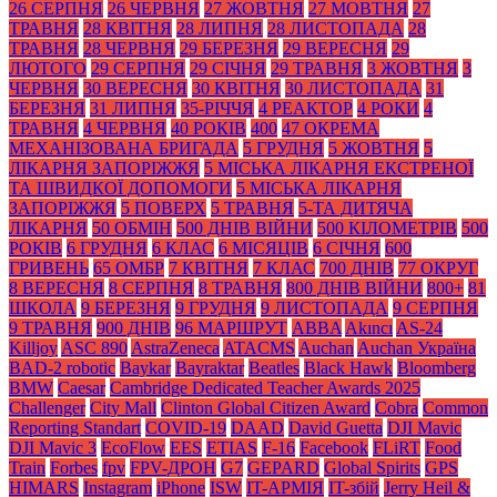
26 СЕРПНЯ
26 ЧЕРВНЯ
27 ЖОВТНЯ
27 МОВТНЯ
27
ТРАВНЯ
28 КВІТНЯ
28 ЛИПНЯ
28 ЛИСТОПАДА
28
ТРАВНЯ
28 ЧЕРВНЯ
29 БЕРЕЗНЯ
29 ВЕРЕСНЯ
29
ЛЮТОГО
29 СЕРПНЯ
29 СІЧНЯ
29 ТРАВНЯ
3 ЖОВТНЯ
3
ЧЕРВНЯ
30 ВЕРЕСНЯ
30 КВІТНЯ
30 ЛИСТОПАДА
31
БЕРЕЗНЯ
31 ЛИПНЯ
35-РІЧЧЯ
4 РЕАКТОР
4 РОКИ
4
ТРАВНЯ
4 ЧЕРВНЯ
40 РОКІВ
400
47 ОКРЕМА
МЕХАНІЗОВАНА БРИГАДА
5 ГРУДНЯ
5 ЖОВТНЯ
5
ЛІКАРНЯ ЗАПОРІЖЖЯ
5 МІСЬКА ЛІКАРНЯ ЕКСТРЕНОЇ
ТА ШВИДКОЇ ДОПОМОГИ
5 МІСЬКА ЛІКАРНЯ
ЗАПОРІЖЖЯ
5 ПОВЕРХ
5 ТРАВНЯ
5-ТА ДИТЯЧА
ЛІКАРНЯ
50 ОБМІН
500 ДНІВ ВІЙНИ
500 КІЛОМЕТРІВ
500
РОКІВ
6 ГРУДНЯ
6 КЛАС
6 МІСЯЦІВ
6 СІЧНЯ
600
ГРИВЕНЬ
65 ОМБР
7 КВІТНЯ
7 КЛАС
700 ДНІВ
77 ОКРУГ
8 ВЕРЕСНЯ
8 СЕРПНЯ
8 ТРАВНЯ
800 ДНІВ ВІЙНИ
800+
81
ШКОЛА
9 БЕРЕЗНЯ
9 ГРУДНЯ
9 ЛИСТОПАДА
9 СЕРПНЯ
9 ТРАВНЯ
900 ДНІВ
96 МАРШРУТ
ABBA
Akıncı
AS-24
Killjoy
ASC 890
AstraZeneca
ATACMS
Auchan
Auchan Україна
BAD-2 robotic
Baykar
Bayraktar
Beatles
Black Нawk
Bloomberg
BMW
Caesar
Cambridge Dedicated Teacher Awards 2025
Challenger
City Mall
Clinton Global Citizen Award
Cobra
Common
Reporting Standart
COVID-19
DAAD
David Guetta
DJI Mavic
DJI Mavic 3
EcoFlow
EES
ETIAS
F-16
Facebook
FLiRT
Food
Train
Forbes
fpv
FPV-ДРОН
G7
GEPARD
Global Spirits
GPS
HIMARS
Instagram
iPhone
ISW
IT-АРМІЯ
IT-збій
Jerry Heil &