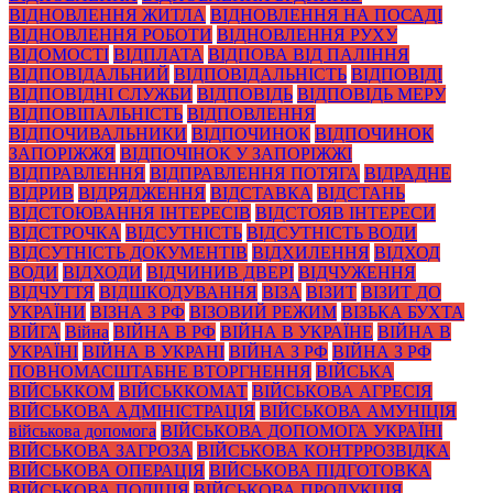
ВІДНОВЛЕННЯ ЖИТЛА
ВІДНОВЛЕННЯ НА ПОСАДІ
ВІДНОВЛЕННЯ РОБОТИ
ВІДНОВЛЕННЯ РУХУ
ВІДОМОСТІ
ВІДПЛАТА
ВІДПОВА ВІД ПАЛІННЯ
ВІДПОВІДАЛЬНИЙ
ВІДПОВІДАЛЬНІСТЬ
ВІДПОВІДІ
ВІДПОВІДНІ СЛУЖБИ
ВІДПОВІДЬ
ВІДПОВІДЬ МЕРУ
ВІДПОВІПАЛЬНІСТЬ
ВІДПОВЛЕННЯ
ВІДПОЧИВАЛЬНИКИ
ВІДПОЧИНОК
ВІДПОЧИНОК
ЗАПОРІЖЖЯ
ВІДПОЧІНОК У ЗАПОРІЖЖІ
ВІДПРАВЛЕННЯ
ВІДПРАВЛЕННЯ ПОТЯГА
ВІДРАДНЕ
ВІДРИВ
ВІДРЯДЖЕННЯ
ВІДСТАВКА
ВІДСТАНЬ
ВІДСТОЮВАННЯ ІНТЕРЕСІВ
ВІДСТОЯВ ІНТЕРЕСИ
ВІДСТРОЧКА
ВІДСУТНІСТЬ
ВІДСУТНІСТЬ ВОДИ
ВІДСУТНІСТЬ ДОКУМЕНТІВ
ВІДХИЛЕННЯ
ВІДХОД
ВОДИ
ВІДХОДИ
ВІДЧИНИВ ДВЕРІ
ВІДЧУЖЕННЯ
ВІДЧУТТЯ
ВІДШКОДУВАННЯ
ВІЗА
ВІЗИТ
ВІЗИТ ДО
УКРАЇНИ
ВІЗНА З РФ
ВІЗОВИЙ РЕЖИМ
ВІЗЬКА БУХТА
ВІЙГА
Війна
ВІЙНА В РФ
ВІЙНА В УКРАЇНЕ
ВІЙНА В
УКРАЇНІ
ВІЙНА В УКРАНІ
ВІЙНА З РФ
ВІЙНА З РФ
ПОВНОМАСШТАБНЕ ВТОРГНЕННЯ
ВІЙСЬКА
ВІЙСЬККОМ
ВІЙСЬККОМАТ
ВІЙСЬКОВА АГРЕСІЯ
ВІЙСЬКОВА АДМІНІСТРАЦІЯ
ВІЙСЬКОВА АМУНІЦІЯ
військова допомога
ВІЙСЬКОВА ДОПОМОГА УКРАЇНІ
ВІЙСЬКОВА ЗАГРОЗА
ВІЙСЬКОВА КОНТРРОЗВІДКА
ВІЙСЬКОВА ОПЕРАЦІЯ
ВІЙСЬКОВА ПІДГОТОВКА
ВІЙСЬКОВА ПОЛІЦІЯ
ВІЙСЬКОВА ПРОДУКЦІЯ