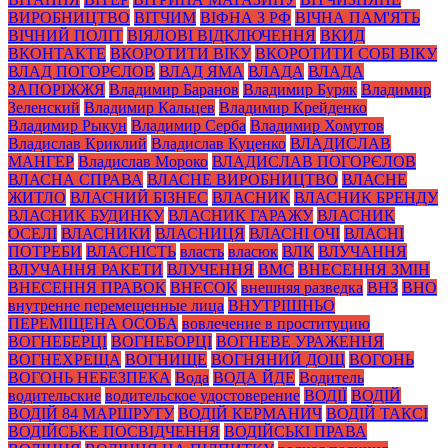
ВИРОБНИЦТВО
ВІТЧИМ
ВІФНА З РФ
ВІЧНА ПАМ'ЯТЬ
ВІЧНИЙ ПОЛІТ
ВІЯЛОВІ ВІДКЛЮЧЕННЯ
ВКИД
ВКОНТАКТЕ
ВКОРОТИТИ ВІКУ
ВКОРОТИТИ СОБІ ВІКУ
ВЛАД ПОГОРЄЛОВ
ВЛАД ЯМА
ВЛАДА
ВЛАДА
ЗАПОРІЖЖЯ
Владимир Баранов
Владимир Буряк
Владимир
Зеленский
Владимир Кальцев
Владимир Крейденко
Владимир Рыкун
Владимир Серба
Владимир Хомутов
Владислав Криклий
Владислав Куценко
ВЛАДИСЛАВ
МАНГЕР
Владислав Мороко
ВЛАДИСЛАВ ПОГОРЄЛОВ
ВЛАСНА СПРАВА
ВЛАСНЕ ВИРОБНИЦТВО
ВЛАСНЕ
ЖИТЛО
ВЛАСНИЙ БІЗНЕС
ВЛАСНИК
ВЛАСНИК БРЕНДУ
ВЛАСНИК БУДИНКУ
ВЛАСНИК ГАРАЖУ
ВЛАСНИК
ОСЕЛІ
ВЛАСНИКИ
ВЛАСНИЦЯ
ВЛАСНІ ОЧІ
ВЛАСНІ
ПОТРЕБИ
ВЛАСНІСТЬ
власть
власюк
ВЛК
ВЛУЧАННЯ
ВЛУЧАННЯ РАКЕТИ
ВЛУЧЕННЯ
ВМС
ВНЕСЕННЯ ЗМІН
ВНЕСЕННЯ ПРАВОК
ВНЕСОК
внешняя разведка
ВНЗ
ВНО
внутренне перемещенные лица
ВНУТРІШНЬО
ПЕРЕМІЩЕНА ОСОБА
вовлечение в проституцию
ВОГНЕБЕРЦІ
ВОГНЕБОРЦІ
ВОГНЕВЕ УРАЖЕННЯ
ВОГНЕХРЕЩА
ВОГНИЩЕ
ВОГНЯНИЙ ДОЩ
ВОГОНЬ
ВОГОНЬ НЕБЕЗПЕКА
Вода
ВОДА ЙДЕ
Водитель
водительские
водительское удостоверение
ВОДІЇ
ВОДІЙ
ВОДІЙ 84 МАРШРУТУ
ВОДІЙ КЕРМАНИЧ
ВОДІЙ ТАКСІ
ВОДІЙСЬКЕ ПОСВІДЧЕННЯ
ВОДІЙСЬКІ ПРАВА