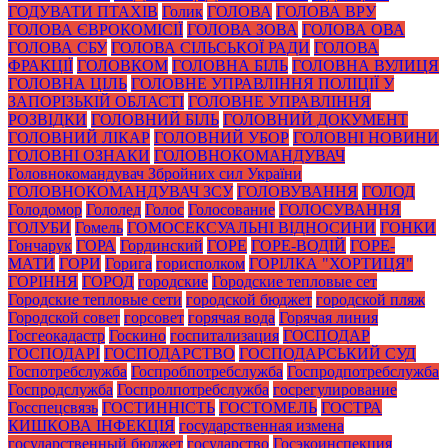
ГОДУВАТИ ПТАХІВ
Голик
ГОЛОВА
ГОЛОВА ВРУ
ГОЛОВА ЄВРОКОМІСІЇ
ГОЛОВА ЗОВА
ГОЛОВА ОВА
ГОЛОВА СБУ
ГОЛОВА СІЛЬСЬКОЇ РАДИ
ГОЛОВА
ФРАКЦІЇ
ГОЛОВКОМ
ГОЛОВНА БІЛЬ
ГОЛОВНА ВУЛИЦЯ
ГОЛОВНА ЦІЛЬ
ГОЛОВНЕ УПРАВЛІННЯ ПОЛІЦІЇ У
ЗАПОРІЗЬКІЙ ОБЛАСТІ
ГОЛОВНЕ УПРАВЛІННЯ
РОЗВІДКИ
ГОЛОВНИЙ БІЛЬ
ГОЛОВНИЙ ДОКУМЕНТ
ГОЛОВНИЙ ЛІКАР
ГОЛОВНИЙ УБОР
ГОЛОВНІ НОВИНИ
ГОЛОВНІ ОЗНАКИ
ГОЛОВНОКОМАНДУВАЧ
Головнокомандувач Збройних сил України
ГОЛОВНОКОМАНДУВАЧ ЗСУ
ГОЛОВУВАННЯ
ГОЛОД
Голодомор
Гололед
Голос
Голосование
ГОЛОСУВАННЯ
ГОЛУБИ
Гомель
ГОМОСЕКСУАЛЬНІ ВІДНОСИНИ
ГОНКИ
Гончарук
ГОРА
Гординский
ГОРЕ
ГОРЕ-ВОДІЙ
ГОРЕ-
МАТИ
ГОРИ
Горига
горисполком
ГОРІЛКА "ХОРТИЦЯ"
ГОРІННЯ
ГОРОД
городские
Городские тепловые сет
Городские тепловые сети
городской бюджет
городской пляж
Городской совет
горсовет
горячая вода
Горячая линия
Госгеокадастр
Госкино
госпитализация
ГОСПОДАР
ГОСПОДАРІ
ГОСПОДАРСТВО
ГОСПОДАРСЬКИЙ СУД
Госпотребслужба
Госпробпотребслужба
Госпродпотребслужба
Госпродслужба
Госпролпотребслужба
госрегулирование
Госспецсвязь
ГОСТИННІСТЬ
ГОСТОМЕЛЬ
ГОСТРА
КИШКОВА ІНФЕКЦІЯ
государственная измена
государственный бюджет
государство
Госэкоинспекция