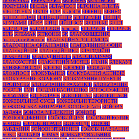
ПОЗНАЧКА
БЕРЕЗ РІЧКИ
БЕРЕЗЕНЬ
БЕРЛІНСЬКІ
ПОДУШКИ
БЕСІДА
БЕТА-ТЕСТ
БЕТОННА ПЛИТА
БІБЛІОТЕКА
БІБЛІЯ
БІДА
БІДОСЯ
БІЖЕНЦІ
БІЗНЕС
БІЗНЕС-ПЛАН
БІЗНЕС-ЦЕНТР
БІЗНЕСМЕН
БІЙ ПІД
КРУТАМИ
БІЙКА
БІЙЦІ
БІЙЦІ ЗСУ
БІЛЕНЬКЕ
БІЛЕТ
БІЛИЙ ДІМ
БІЛИЙ СЛОН
Білогір'я
БІЛОРУСИ
БІЛОРУСЬ
БІЛЬ
БІЛЬМАК
БІТКОЇНИ
БК
БЛАГОВІЩЕННЯ
благодатний вогонь
БЛАГОДІЙНА ДОПОМОГА
БЛАГОДІЙНА ОРГАНІЗАЦІЯ
БЛАГОДІЙНИЙ ФОНД
БЛАГОДІЙНИК
БЛАГОДІЙНИКИ
БЛАГОДІЙНІ
ПОЖЕРТВИ
БЛАГОДІЙНІСТЬ
БЛАГОПОЛУЧЧЯ
БЛАГОУСТРІЙ
БЛАКИТНИЙ МІСЯЦЬ
БЛАНК
БЛЕКАУТ
БЛИЗЬКИЙ СХІД
БЛОГЕР
БЛОГЕРИ
БЛОКАДА
БЛОКПОСТ
БЛОКУВАННЯ
БЛОКУВАННЯ АКТИВІВ
БЛОКУВАННЯ КОРДОНУ
БЛОКУВАННЯ ПУНКТІВ
ПРОПУСКУ
БЛОКУВАННЯ РАХУНКІВ
БЛОКУВАННЯ
РОБОТИ
БМП
БОГДАН ВАСИЛЕНКО
БОГОСЛУЖІННЯ
БОГУЛАЄВ
БОГУСЛАЄВ
БОЄПРИПАС
БОЄПРИПАСИ
БОЖЕВІЛЬНИЙ СУСІД
БОЖЕВІЛЬНІ ТЕРОРИСТИ
БОЖКОВСЬКА ВИПРАВНА КОЛОНІЯ №16
БОЙОВА
ЗАДАЧА
БОЙОВА МЕДИКИНЯ
БОЙОВЕ
РОЗПОРЯДЖЕННЯ
БОЙОВИЙ ДУХ
БОЙОВИЙ КОТИК
БОЙОВІ
БОЙОВІ ВТРАТИ
БОЙОВІ ДІЇ
БОЙОВІ
ЗАВДАННЯ
БОЙОВІ ЗІТКНЕННЯ
БОЙОВІ НАВЧАННЯ
БОКС
БОЛГАРІЯ
БОМБА
БОМБАРДУВАЛЬНИК