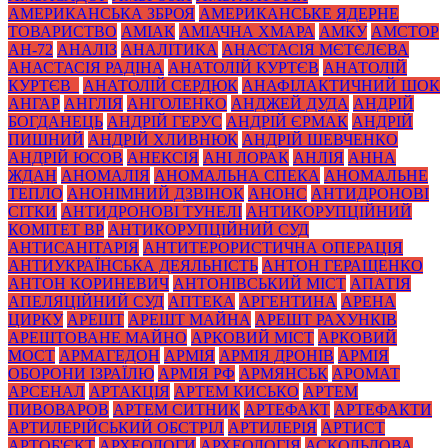
АМЕРИКАНСЬКА ЗБРОЯ
АМЕРИКАНСЬКЕ ЯДЕРНЕ
ТОВАРИСТВО
АМІАК
АМІАЧНА ХМАРА
АМКУ
АМСТОР
АН-72
АНАЛІЗ
АНАЛІТИКА
АНАСТАСІЯ МЄТЄЛЄВА
АНАСТАСІЯ РАДІНА
АНАТОЛІЙ КУРТЄВ
АНАТОЛІЙ
КУРТЄВ_
АНАТОЛІЙ СЕРДЮК
АНАФІЛАКТИЧНИЙ ШОК
АНГАР
АНГЛІЯ
АНГОЛЕНКО
АНДЖЕЙ ДУДА
АНДРІЙ
БОГДАНЕЦЬ
АНДРІЙ ГЕРУС
АНДРІЙ ЄРМАК
АНДРІЙ
ПИШНИЙ
АНДРІЙ ХЛИВНЮК
АНДРІЙ ШЕВЧЕНКО
АНДРІЙ ЮСОВ
АНЕКСІЯ
АНІ ЛОРАК
АНЛІЯ
АННА
ЖДАН
АНОМАЛІЯ
АНОМАЛЬНА СПЕКА
АНОМАЛЬНЕ
ТЕПЛО
АНОНІМНИЙ ДЗВІНОК
АНОНС
АНТИДРОНОВІ
СІТКИ
АНТИДРОНОВІ ТУНЕЛІ
АНТИКОРУПЦІЙНИЙ
КОМІТЕТ ВР
АНТИКОРУПЦІЙНИЙ СУД
АНТИСАНІТАРІЯ
АНТИТЕРОРИСТИЧНА ОПЕРАЦІЯ
АНТИУКРАЇНСЬКА ДЕЯЛЬНІСТЬ
АНТОН ГЕРАЩЕНКО
АНТОН КОРИНЕВИЧ
АНТОНІВСЬКИЙ МІСТ
АПАТІЯ
АПЕЛЯЦІЙНИЙ СУД
АПТЕКА
АРГЕНТИНА
АРЕНА
ЦИРКУ
АРЕШТ
АРЕШТ МАЙНА
АРЕШТ РАХУНКІВ
АРЕШТОВАНЕ МАЙНО
АРКОВИЙ МІСТ
АРКОВИЙ
МОСТ
АРМАГЕДОН
АРМІЯ
АРМІЯ ДРОНІВ
АРМІЯ
ОБОРОНИ ІЗРАЇЛЮ
АРМІЯ РФ
АРМЯНСЬК
АРОМАТ
АРСЕНАЛ
АРТАКЦІЯ
АРТЕМ КИСЬКО
АРТЕМ
ПИВОВАРОВ
АРТЕМ СИТНИК
АРТЕФАКТ
АРТЕФАКТИ
АРТИЛЕРІЙСЬКИЙ ОБСТРІЛ
АРТИЛЕРІЯ
АРТИСТ
АРТОБ'ЄКТ
АРХЕОЛОГИ
АРХЕОЛОГІЯ
АСКОЛЬДОВА