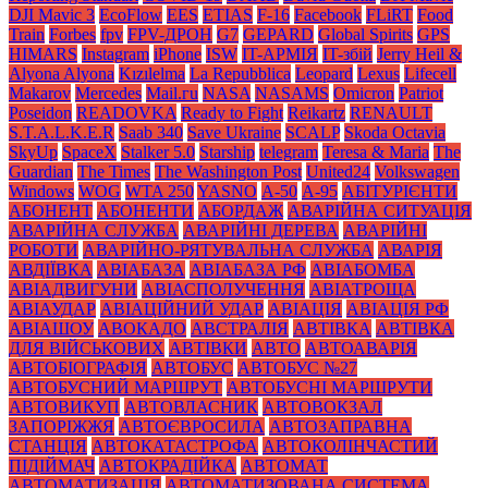
DJI Mavic 3
EcoFlow
EES
ETIAS
F-16
Facebook
FLiRT
Food
Train
Forbes
fpv
FPV-ДРОН
G7
GEPARD
Global Spirits
GPS
HIMARS
Instagram
iPhone
ISW
IT-АРМІЯ
IT-збій
Jerry Heil &
Alyona Alyona
Kızılelma
La Repubblica
Leopard
Lexus
Lifecell
Makarov
Mercedes
Mаil.гu
NASA
NASAMS
Omicron
Patriot
Poseidon
READOVKA
Ready to Fight
Reikartz
RENAULT
S.T.A.L.K.E.R
Saab 340
Save Ukraine
SCALP
Skoda Octavia
SkyUp
SpaceX
Stalker 5.0
Starship
telegram
Teresa & Maria
The
Guardian
The Times
The Washington Post
United24
Volkswagen
Windows
WOG
WTA 250
YASNO
А-50
А-95
АБІТУРІЄНТИ
АБОНЕНТ
АБОНЕНТИ
АБОРДАЖ
АВАРІЙНА СИТУАЦІЯ
АВАРІЙНА СЛУЖБА
АВАРІЙНІ ДЕРЕВА
АВАРІЙНІ
РОБОТИ
АВАРІЙНО-РЯТУВАЛЬНА СЛУЖБА
АВАРІЯ
АВДІЇВКА
АВІАБАЗА
АВІАБАЗА РФ
АВІАБОМБА
АВІАДВИГУНИ
АВІАСПОЛУЧЕННЯ
АВІАТРОЩА
АВІАУДАР
АВІАЦІЙНИЙ УДАР
АВІАЦІЯ
АВІАЦІЯ РФ
АВІАШОУ
АВОКАДО
АВСТРАЛІЯ
АВТІВКА
АВТІВКА
ДЛЯ ВІЙСЬКОВИХ
АВТІВКИ
АВТО
АВТОАВАРІЯ
АВТОБІОГРАФІЯ
АВТОБУС
АВТОБУС №27
АВТОБУСНИЙ МАРШРУТ
АВТОБУСНІ МАРШРУТИ
АВТОВИКУП
АВТОВЛАСНИК
АВТОВОКЗАЛ
ЗАПОРІЖЖЯ
АВТОЄВРОСИЛА
АВТОЗАПРАВНА
СТАНЦІЯ
АВТОКАТАСТРОФА
АВТОКОЛІНЧАСТИЙ
ПІДІЙМАЧ
АВТОКРАДІЙКА
АВТОМАТ
АВТОМАТИЗАЦІЯ
АВТОМАТИЗОВАНА СИСТЕМА