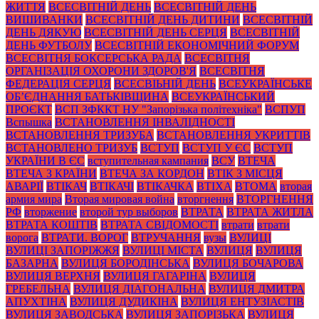
ЖИТТЯ
ВСЕСВІТНІЙ ДЕНЬ
ВСЕСВІТНІЙ ДЕНЬ
ВИШИВАНКИ
ВСЕСВІТНІЙ ДЕНЬ ДИТИНИ
ВСЕСВІТНІЙ
ДЕНЬ ДЯКУЮ
ВСЕСВІТНІЙ ДЕНЬ СЕРЦЯ
ВСЕСВІТНІЙ
ДЕНЬ ФУТБОЛУ
ВСЕСВІТНІЙ ЕКОНОМІЧНИЙ ФОРУМ
ВСЕСВІТНЯ БОКСЕРСЬКА РАДА
ВСЕСВІТНЯ
ОРГАНІЗАЦІЯ ОХОРОНИ ЗДОРОВ'Я
ВСЕСВІТНЯ
ФЕДЕРАЦІЯ СЕРЦЯ
ВСЕСВІЬНІЙ ДЕНЬ
ВСЕУКРАЇНСЬКЕ
ОБ’ЄДНАННЯ БАТЬКІВЩИНА
ВСЕУКРАЇНСЬКИЙ
ПРОЄКТ
ВСП ЗФККТ НУ "Запорізька політехніка"
ВСПУП
Вспышка
ВСТАНОВЛЕННЯ ІНВАЛІДНОСТІ
ВСТАНОВЛЕННЯ ТРИЗУБА
ВСТАНОВЛЕННЯ УКРИТТІВ
ВСТАНОВЛЕНО ТРИЗУБ
ВСТУП
ВСТУП У ЄС
ВСТУП
УКРАЇНИ В ЄС
вступительная кампания
ВСУ
ВТЕЧА
ВТЕЧА З КРАЇНИ
ВТЕЧА ЗА КОРДОН
ВТІК З МІСЦЯ
АВАРІЇ
ВТІКАЧ
ВТІКАЧІ
ВТІКАЧКА
ВТІХА
ВТОМА
вторая
армия мира
Вторая мировая война
вторгнення
ВТОРГНЕННЯ
РФ
вторжение
второй тур выборов
ВТРАТА
ВТРАТА ЖИТЛА
ВТРАТА КОШТІВ
ВТРАТА СВІДОМОСТІ
втрати
втрати
ворога
ВТРАТИ. ВОРОГ
ВТРУЧАННЯ
вузы
ВУЛИЦІ
ВУЛИЦІ ЗАПОРІЖЖЯ
ВУЛИЦІ МІСТА
ВУЛИЦЯ
ВУЛИЦЯ
БАЗАРНА
ВУЛИЦЯ БОРОДІНСЬКА
ВУЛИЦЯ БОЧАРОВА
ВУЛИЦЯ ВЕРХНЯ
ВУЛИЦЯ ГАГАРІНА
ВУЛИЦЯ
ГРЕБЕЛЬНА
ВУЛИЦЯ ДІАГОНАЛЬНА
ВУЛИЦЯ ДМИТРА
АПУХТІНА
ВУЛИЦЯ ДУДИКІНА
ВУЛИЦЯ ЕНТУЗІАСТІВ
ВУЛИЦЯ ЗАВОДСЬКА
ВУЛИЦЯ ЗАПОРІЗЬКА
ВУЛИЦЯ