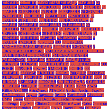
БЕРЕЗНЯ
22 СІЧНЯ
23 ОКРЕМА БРИГАДА
23 СІЧНЯ
23
ТРАВНЯ
23 ЧЕРВНЯ
24 ЛЮТОГО
24 СЕРПНЯ
24 СІЧНЯ
24
ТРАВНЯ
25 БЕРЕЗНЯ
25 РОКІВ
26 БЕРЕЗНЯ
26 ЖОВТНЯ
26 СЕРПНЯ
26 ЧЕРВНЯ
27 ЖОВТНЯ
27 МОВТНЯ
27
ТРАВНЯ
28 КВІТНЯ
28 ЛИПНЯ
28 ЛИСТОПАДА
28
ТРАВНЯ
28 ЧЕРВНЯ
29 БЕРЕЗНЯ
29 ВЕРЕСНЯ
29
ЛЮТОГО
29 СЕРПНЯ
29 СІЧНЯ
29 ТРАВНЯ
3 ЖОВТНЯ
3
ЧЕРВНЯ
30 ВЕРЕСНЯ
30 КВІТНЯ
30 ЛИСТОПАДА
31
БЕРЕЗНЯ
31 ЛИПНЯ
35-РІЧЧЯ
4 РЕАКТОР
4 РОКИ
4
ТРАВНЯ
4 ЧЕРВНЯ
40 РОКІВ
400
47 ОКРЕМА
МЕХАНІЗОВАНА БРИГАДА
5 ГРУДНЯ
5 ЖОВТНЯ
5
ЛІКАРНЯ ЗАПОРІЖЖЯ
5 МІСЬКА ЛІКАРНЯ ЕКСТРЕНОЇ
ТА ШВИДКОЇ ДОПОМОГИ
5 МІСЬКА ЛІКАРНЯ
ЗАПОРІЖЖЯ
5 ПОВЕРХ
5 ТРАВНЯ
5-ТА ДИТЯЧА
ЛІКАРНЯ
50 ОБМІН
500 ДНІВ ВІЙНИ
500 КІЛОМЕТРІВ
500
РОКІВ
6 ГРУДНЯ
6 КЛАС
6 МІСЯЦІВ
6 СІЧНЯ
600
ГРИВЕНЬ
65 ОМБР
7 КВІТНЯ
7 КЛАС
700 ДНІВ
77 ОКРУГ
8 ВЕРЕСНЯ
8 СЕРПНЯ
8 ТРАВНЯ
800 ДНІВ ВІЙНИ
800+
81
ШКОЛА
9 БЕРЕЗНЯ
9 ГРУДНЯ
9 ЛИСТОПАДА
9 СЕРПНЯ
9 ТРАВНЯ
900 ДНІВ
96 МАРШРУТ
ABBA
Akıncı
AS-24
Killjoy
ASC 890
AstraZeneca
ATACMS
Auchan
Auchan Україна
BAD-2 robotic
Baykar
Bayraktar
Beatles
Black Нawk
Bloomberg
BMW
Caesar
Cambridge Dedicated Teacher Awards 2025
Challenger
City Mall
Clinton Global Citizen Award
Cobra
Common
Reporting Standart
COVID-19
DAAD
David Guetta
DJI Mavic