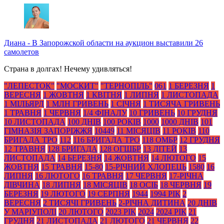
Диана
-
В Запорожской области на аукцион выставили 26
самолетов
Страна в долгах! Нечему удивляться!
"ЛЕПЕСТОК"
"МОСКИТ"
"ТЕРНОПІЛЬ"
061
1 БЕРЕЗНЯ
1
ВЕРЕСНЯ
1 ЖОВТНЯ
1 КВІТНЯ
1 ЛИПНЯ
1 ЛИСТОПАДА
1 МІЛЬЯРД
1 МЛН ГРИВЕНЬ
1 СІЧНЯ
1 ТИСЯЧА ГРИВЕНЬ
1 ТРАВНЯ
1 ЧЕРВНЯ
1/4 ФІНАЛУ
10 ГРИВЕНЬ
10 ГРУДНЯ
10 ЛИСТОПАДА
100 ДНІВ
100 РОКІВ
1000
1000 ДНІВ
101
ГІМНАЗІЯ ЗАПОРІЖЖЯ
10449
11 МІСЯЦІВ
11 РОКІВ
110
БРИГАДА ТРО
112
116 БРИГАДА ТРО
118 ОМБР
12 ГРУДНЯ
12 ТРАВНЯ
128 БРИГАДА
128 ОГШБР
13 ДІТЕЙ
13
ЛИСТОПАДА
14 БЕРЕЗНЯ
14 ЖОВТНЯ
14 ЛЮТОГО
15
ЖОВТНЯ
15 ТРАВНЯ
15-80
15-РІЧНИЙ ХЛОПЕЦЬ
1580
16
ЛИПНЯ
16 ЛЮТОГО
16 ТРАВНЯ
17 ЧЕРВНЯ
17-РІЧНА
ДІВЧИНА
18 ЛИПНЯ
18 МІСЯЦІВ
18 ОСІБ
18 ЧЕРВНЯ
19
БЕРЕЗНЯ
19 ЛЮТОГО
19 СЕРПНЯ
1944
1994 РІК
2
ВЕРЕСНЯ
2 ТИСЯЧІ ГРИВЕНЬ
2-РІЧНА ДИТИНА
20 ДНІВ
У МАРІУПОЛІ
20 ЛЮТОГО
2023 РІК
2024
2024 РІК
21
ГРУДНЯ
21 ЛИСТОПАДА
21 ЛЮТОГО
21 ЧЕРВНЯ
22