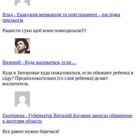
Влад
-
Евакуація мешканців та нові поранені – наслідки
прильотів
Рашисти суки щоб вони повиздихали!!!
Валений
-
Куда жаловаться, если…
Куда в Запорожье куда пожаловаться, если обижают ребенка в
саду? Предположительно (со слов ребенка) делает
воспитатель
Екатерина
-
Губернатор Виталий Боговин записал обращение
к жителям области
Все равно нужно беречься!