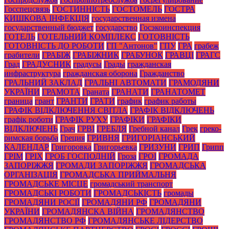
Госспецсвязь
ГОСТИННІСТЬ
ГОСТОМЕЛЬ
ГОСТРА
КИШКОВА ІНФЕКЦІЯ
государственная измена
государственный бюджет
государство
Госэкоинспекция
ГОТЕЛЬ
ГОТЕЛЬНИЙ КОМПЛЕКС
ГОТОВНІСТЬ
ГОТОВНІСТЬ ДО РОБОТИ
ГП "Антонов"
ГПУ
ГРА
грабеж
грабители
ГРАБІЖ
ГРАБІЖНИК
ГРАБУНОК
ГРАВЦІ
ГРАГС
Град
ГРАДУСНИК
градусы
Грады
гражданская
инфраструктура
гражданская оборона
Гражданство
ГРАЛЬНИЙ ЗАКЛАД
ГРАЛЬНІ АВТОМАТИ
ГРАМОДЯНИ
УКРАЇНИ
ГРАМОТА
Граната
ГРАНАТИ
ГРАНАТОМЕТ
граница
грант
ГРАНТИ
ГРАТИ
график
график работы
ГРАФІК ВІДКЛЮЧЕННЯ СВІТЛА
ГРАФІК ВІДКЛЮЧЕНЬ
графік роботи
ГРАФІК РУХУ
ГРАФІКИ
ГРАФІКИ
ВІДКЛЮЧЕНЬ
Грач
ГРВІ
ГРЕБЛЯ
Гребной канал
Грек
греко-
римская борьба
Греция
ГРИВНЯ
ГРИГОРІАНСЬКИЙ
КАЛЕНДАР
Григоровка
Григорьевка
ГРИЗУНИ
ГРИП
Грипп
ГРІМ
ГРІХ
ГРОБ ГОСПОДНІЙ
Гроза
ГРОІ
ГРОМАДА
ЗАПОРІЖЖЯ
ГРОМАДИ ЗАПОРІЖЖЯ
ГРОМАДСЬКА
ОРГАНІЗАЦІЯ
ГРОМАДСЬКА ПРИЙМАЛЬНЯ
ГРОМАДСЬКЕ МІСЦЕ
громадський транспорт
ГРОМАДСЬКІ РОБОТИ
ГРОМАДСЬКІСТЬ
громады
ГРОМАДЯНИ РОСІЇ
ГРОМАДЯНИ РФ
ГРОМАДЯНИ
УКРАЇНИ
ГРОМАДЯНСКА ВІЙНА
ГРОМАДЯНСТВО
ГРОМАДЯНСТВО РФ
ГРОМАДЯНСЬКЕ ЛІДЕРСТВО