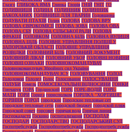
Глазго
ГЛИБОКА ЯМА
Глинка
Глорія
ГНІЙ
ГНІТ
ГО
ГОДИВНИЦЯ
ГОДИНА
ГОДИННИК
ГОДИННИК
ЗАКОХАНИХ
ГОДІВНИЦІ ДЛЯ ТВАРИН
Годовщина
ГОДУВАТИ ПТАХІВ
Голик
ГОЛОВА
ГОЛОВА ВРУ
ГОЛОВА ЄВРОКОМІСІЇ
ГОЛОВА ЗОВА
ГОЛОВА ОВА
ГОЛОВА СБУ
ГОЛОВА СІЛЬСЬКОЇ РАДИ
ГОЛОВА
ФРАКЦІЇ
ГОЛОВКОМ
ГОЛОВНА БІЛЬ
ГОЛОВНА ВУЛИЦЯ
ГОЛОВНА ЦІЛЬ
ГОЛОВНЕ УПРАВЛІННЯ ПОЛІЦІЇ У
ЗАПОРІЗЬКІЙ ОБЛАСТІ
ГОЛОВНЕ УПРАВЛІННЯ
РОЗВІДКИ
ГОЛОВНИЙ БІЛЬ
ГОЛОВНИЙ ДОКУМЕНТ
ГОЛОВНИЙ ЛІКАР
ГОЛОВНИЙ УБОР
ГОЛОВНІ НОВИНИ
ГОЛОВНІ ОЗНАКИ
ГОЛОВНОКОМАНДУВАЧ
Головнокомандувач Збройних сил України
ГОЛОВНОКОМАНДУВАЧ ЗСУ
ГОЛОВУВАННЯ
ГОЛОД
Голодомор
Гололед
Голос
Голосование
ГОЛОСУВАННЯ
ГОЛУБИ
Гомель
ГОМОСЕКСУАЛЬНІ ВІДНОСИНИ
ГОНКИ
Гончарук
ГОРА
Гординский
ГОРЕ
ГОРЕ-ВОДІЙ
ГОРЕ-
МАТИ
ГОРИ
Горига
горисполком
ГОРІЛКА "ХОРТИЦЯ"
ГОРІННЯ
ГОРОД
городские
Городские тепловые сет
Городские тепловые сети
городской бюджет
городской пляж
Городской совет
горсовет
горячая вода
Горячая линия
Госгеокадастр
Госкино
госпитализация
ГОСПОДАР
ГОСПОДАРІ
ГОСПОДАРСТВО
ГОСПОДАРСЬКИЙ СУД
Госпотребслужба
Госпробпотребслужба
Госпродпотребслужба
Госпродслужба
Госпролпотребслужба
госрегулирование