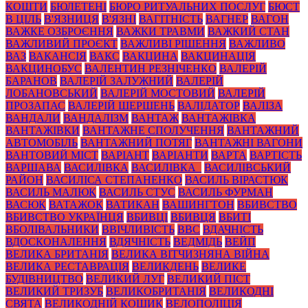
КОШТИ
БЮЛЕТЕНІ
БЮРО РИТУАЛЬНИХ ПОСЛУГ
БЮСТ
В ЦІЛЬ
В'ЯЗНИЦЯ
В'ЯЗНІ
ВАГІТНІСТЬ
ВАГНЕР
ВАГОН
ВАЖКЕ ОЗБРОЄННЯ
ВАЖКИ ТРАВМИ
ВАЖКИЙ СТАН
ВАЖЛИВИЙ ПРОЄКТ
ВАЖЛИВІ РІШЕННЯ
ВАЖЛИВО
ВАЗ
ВАКАНСІЯ
ВАКС
ВАКЦИНА
ВАКЦИНАЦІЯ
ВАКЦИНОБУС
ВАЛЕНТИН РЕЗНІЧЕНКО
ВАЛЕРІЙ
БАРАНОВ
ВАЛЕРІЙ ЗАЛУЖНИЙ
ВАЛЕРІЙ
ЛОБАНОВСЬКИЙ
ВАЛЕРІЙ МОСТОВИЙ
ВАЛЕРІЙ
ПРОЗАПАС
ВАЛЕРІЙ ШЕРШЕНЬ
ВАЛІДАТОР
ВАЛІЗА
ВАНДАЛИ
ВАНДАЛІЗМ
ВАНТАЖ
ВАНТАЖІВКА
ВАНТАЖІВКИ
ВАНТАЖНЕ СПОЛУЧЕННЯ
ВАНТАЖНИЙ
АВТОМОБІЛЬ
ВАНТАЖНИЙ ПОТЯГ
ВАНТАЖНІ ВАГОНИ
ВАНТОВИЙ МІСТ
ВАРІАНТ
ВАРІАНТИ
ВАРТА
ВАРТІСТЬ
ВАРШАВА
ВАСИЛІВКА
ВАСИЛІВКА_
ВАСИЛІВСЬКИЙ
РАЙОН
ВАСИЛІСА СТЕПАНЕНКО
ВАСИЛЬ ВІРАСТЮК
ВАСИЛЬ МАЛЮК
ВАСИЛЬ СТУС
ВАСИЛЬ ФУРМАН
ВАСЮК
ВАТАЖОК
ВАТИКАН
ВАШИНГТОН
ВБИВСТВО
ВБИВСТВО УКРАЇНЦЯ
ВБИВЦІ
ВБИВЦЯ
ВБИТІ
ВБОЛІВАЛЬНИКИ
ВВІЧЛИВІСТЬ
ВВС
ВДАЧНІСТЬ
ВДОСКОНАЛЕННЯ
ВДЯЧНІСТЬ
ВЕДМІДЬ
ВЕЙП
ВЕЛИКА БРИТАНІЯ
ВЕЛИКА ВІТЧИЗНЯНА ВІЙНА
ВЕЛИКА РЕСТАВРАЦІЯ
ВЕЛИКДЕНЬ
ВЕЛИКЕ
БУДІВНИЦТВО
ВЕЛИКИЙ ЛУГ
ВЕЛИКИЙ ПІСТ
ВЕЛИКИЙ ТРИЗУБ
ВЕЛИКОБРИТАНІЯ
ВЕЛИКОДНІ
СВЯТА
ВЕЛИКОДНІЙ КОШИК
ВЕЛОПОЛІЦІЯ