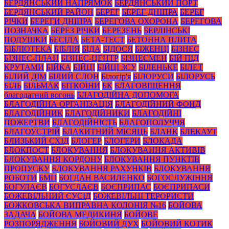
БЕРДЯНСЬКИЙ НАПРЯМОК
БЕРДЯНСЬКИЙ ПОРТ
БЕРДЯНСЬКИЙ РАЙОН
БЕРЕГ
БЕРЕГ ДНІПРА
БЕРЕГ
РІЧКИ
БЕРЕГИ ДНІПРА
БЕРЕГОВА ОХОРОНА
БЕРЕГОВА
ПОЗНАЧКА
БЕРЕЗ РІЧКИ
БЕРЕЗЕНЬ
БЕРЛІНСЬКІ
ПОДУШКИ
БЕСІДА
БЕТА-ТЕСТ
БЕТОННА ПЛИТА
БІБЛІОТЕКА
БІБЛІЯ
БІДА
БІДОСЯ
БІЖЕНЦІ
БІЗНЕС
БІЗНЕС-ПЛАН
БІЗНЕС-ЦЕНТР
БІЗНЕСМЕН
БІЙ ПІД
КРУТАМИ
БІЙКА
БІЙЦІ
БІЙЦІ ЗСУ
БІЛЕНЬКЕ
БІЛЕТ
БІЛИЙ ДІМ
БІЛИЙ СЛОН
Білогір'я
БІЛОРУСИ
БІЛОРУСЬ
БІЛЬ
БІЛЬМАК
БІТКОЇНИ
БК
БЛАГОВІЩЕННЯ
благодатний вогонь
БЛАГОДІЙНА ДОПОМОГА
БЛАГОДІЙНА ОРГАНІЗАЦІЯ
БЛАГОДІЙНИЙ ФОНД
БЛАГОДІЙНИК
БЛАГОДІЙНИКИ
БЛАГОДІЙНІ
ПОЖЕРТВИ
БЛАГОДІЙНІСТЬ
БЛАГОПОЛУЧЧЯ
БЛАГОУСТРІЙ
БЛАКИТНИЙ МІСЯЦЬ
БЛАНК
БЛЕКАУТ
БЛИЗЬКИЙ СХІД
БЛОГЕР
БЛОГЕРИ
БЛОКАДА
БЛОКПОСТ
БЛОКУВАННЯ
БЛОКУВАННЯ АКТИВІВ
БЛОКУВАННЯ КОРДОНУ
БЛОКУВАННЯ ПУНКТІВ
ПРОПУСКУ
БЛОКУВАННЯ РАХУНКІВ
БЛОКУВАННЯ
РОБОТИ
БМП
БОГДАН ВАСИЛЕНКО
БОГОСЛУЖІННЯ
БОГУЛАЄВ
БОГУСЛАЄВ
БОЄПРИПАС
БОЄПРИПАСИ
БОЖЕВІЛЬНИЙ СУСІД
БОЖЕВІЛЬНІ ТЕРОРИСТИ
БОЖКОВСЬКА ВИПРАВНА КОЛОНІЯ №16
БОЙОВА
ЗАДАЧА
БОЙОВА МЕДИКИНЯ
БОЙОВЕ
РОЗПОРЯДЖЕННЯ
БОЙОВИЙ ДУХ
БОЙОВИЙ КОТИК