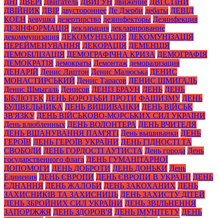
ДНІ
ДВЕРІ
Двигатель
ДВИГУН
движение
ДВІ СТІНИ
ДВІЙНИК
ДВІР
двустороннее
Де Дзерби
дебаты
ДЕВІД
КОЕН
девушка
дезертирство
дезинфекторы
Дезинфекция
ДЕЗІНФОРМАЦІЯ
декларация
декларирование
декоммунизация
ДЕКОМУНІЗАЦІЯ
ДЕКОМУНІЗАЦІЯ
ПЕРЕЙМЕНУВАННЯ
ДЕКОРАЦІЯ
ДЕМЕНЦІЯ
ДЕМОБІЛІЗАЦІЯ
ДЕМОГРАФІЧНА КРИЗА
ДЕМОГРАФІЯ
ДЕМОКРАТІЯ
демократы
Демонтаж
деморализация
ДЕНАРІЙ
Денис Липтон
Денис Малюська
ДЕНИС
МОНАСТИРСЬКИЙ
Денис Тарасов
ДЕНИС ШМИГАЛЬ
Денис Шмыгаль
Денисов
ДЕНІЗ БРАУН
ДЕНЬ
ДЕНЬ
БІБЛІОТЕК
ДЕНЬ БОРОТЬБИ ПРОТИ ФАШИЗМУ
ДЕНЬ
БУДІВЕЛЬНИКА
ДЕНЬ ВИШИВАНКИ
ДЕНЬ ВІЙСЬК
ЗВ'ЯЗКУ
ДЕНЬ ВІЙСЬКОВО-МОРСЬКИХ СИЛ УКРАЇНИ
День влюбленных
ДЕНЬ ВОЛОНТЕРА
ДЕНЬ ВЧИТЕЛЯ
ДЕНЬ ВШАНУВАННЯ ПАМ'ЯТІ
День вышиванки
ДЕНЬ
ГЕРОЇВ
ДЕНЬ ГЕРОЇВ УКРАЇНИ
ДЕНЬ ГІДНОСТІ ТА
СВОБОДИ
ДЕНЬ ГОРДОСТІ АУТИСТА
День города
День
государственного флага
ДЕНЬ ГУМАНІТАРНОЇ
ДОПОМОГИ
ДЕНЬ ДОБРОТИ
ДЕНЬ ДОНЬКИ
День
Единения
ДЕНЬ ЄВРОПИ
ДЕНЬ ЄВРОПИ В УКРАЇНІ
ДЕНЬ
ЄДНАННЯ
ДЕНЬ ЖАЛОБИ
ДЕНЬ ЗАКОХАНИХ
ДЕНЬ
ЗАХИСНИКІВ ТА ЗАХИСНИЦЬ
ДЕНЬ ЗАХИСТУ ДІТЕЙ
ДЕНЬ ЗБРОЙНИХ СИЛ УКРАЇНИ
ДЕНЬ ЗВІЛЬНЕННЯ
ЗАПОРІЖЖЯ
ДЕНЬ ЗДОРОВ'Я
ДЕНЬ ІМУНІТЕТУ
ДЕНЬ