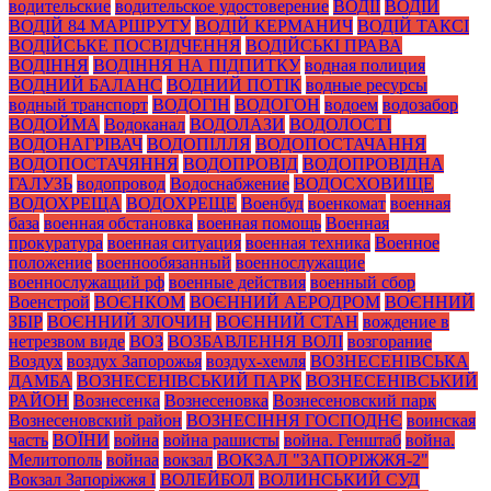
водительские
водительское удостоверение
ВОДІЇ
ВОДІЙ
ВОДІЙ 84 МАРШРУТУ
ВОДІЙ КЕРМАНИЧ
ВОДІЙ ТАКСІ
ВОДІЙСЬКЕ ПОСВІДЧЕННЯ
ВОДІЙСЬКІ ПРАВА
ВОДІННЯ
ВОДІННЯ НА ПІДПИТКУ
водная полиция
ВОДНИЙ БАЛАНС
ВОДНИЙ ПОТІК
водные ресурсы
водный транспорт
ВОДОГІН
ВОДОГОН
водоем
водозабор
ВОДОЙМА
Водоканал
ВОДОЛАЗИ
ВОДОЛОСТІ
ВОДОНАГРІВАЧ
ВОДОПІЛЛЯ
ВОДОПОСТАЧАННЯ
ВОДОПОСТАЧЯННЯ
ВОДОПРОВІД
ВОДОПРОВІДНА
ГАЛУЗЬ
водопровод
Водоснабжение
ВОДОСХОВИЩЕ
ВОДОХРЕЩА
ВОДОХРЕЩЕ
Военбуд
военкомат
военная
база
военная обстановка
военная помощь
Военная
прокуратура
военная ситуация
военная техника
Военное
положение
военнообязанный
военнослужащие
военнослужащий рф
военные действия
военный сбор
Военстрой
ВОЄНКОМ
ВОЄННИЙ АЕРОДРОМ
ВОЄННИЙ
ЗБІР
ВОЄННИЙ ЗЛОЧИН
ВОЄННИЙ СТАН
вождение в
нетрезвом виде
ВОЗ
ВОЗБАВЛЕННЯ ВОЛІ
возгорание
Воздух
воздух Запорожья
воздух-хемля
ВОЗНЕСЕНІВСЬКА
ДАМБА
ВОЗНЕСЕНІВСЬКИЙ ПАРК
ВОЗНЕСЕНІВСЬКИЙ
РАЙОН
Вознесенка
Вознесеновка
Вознесеновский парк
Вознесеновский район
ВОЗНЕСІННЯ ГОСПОДНЄ
воинская
часть
ВОЇНИ
война
война рашисты
война. Генштаб
война.
Мелитополь
войнаа
вокзал
ВОКЗАЛ "ЗАПОРІЖЖЯ-2"
Вокзал Запоріжжя І
ВОЛЕЙБОЛ
ВОЛИНСЬКИЙ СУД