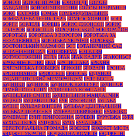
БОЙОВІ
БОЙОВІ ВТРАТИ
БОЙОВІ ДІЇ
БОЙОВІ
ЗАВДАННЯ
БОЙОВІ ЗІТКНЕННЯ
БОЙОВІ НАВЧАННЯ
БОКС
БОЛГАРІЯ
БОМБА
БОМБАРДУВАЛЬНИК
БОМБАРДУВАЛЬНИК ТУ-95
БОМБОСХОВИЩЕ
БОРГ
БОРГИ
БОРДЕЛЬ
БОРЕЦЬ
БОРИС ДЖОНСОН
БОРИС
ТОДУРОВ
БОРИСПІЛЬ
БОРОДИНСЬКИЙ МІКРОРАЙОН
БОРОТЬБА
БОРОТЬБА З ВОРОГОМ
БОРОТЬБА ЗА
НЕЗАЛЕЖНІСТЬ
БОРОТЬБА УКРАЇНИ
БОРОЬББА
БОСТОНСЬКИЙ МАРАФОН
БОТ
БОТАНИЧНИЙ САД
БОТАНІЧНИЙ САД
БОТОФЕРМА
БОТУЛІЗМ
БОТУЛОТОКСИН
БПЛА
БРАК
БРАК КАДРІВ
БРАКОНЬЄР
БРАКОНЬЄРСТВО
БРАТ
БРАТИСЛАВА
БРЕХНЯ
БРИТАНСЬКА РОЗВІДКА
БРИФІНГ
БРОВАРИ
БРОНЗА
БРОНЮВАННЯ
БРЮССЕЛЬ
БРЯНСЬК
БУДАНОВ
БУДАПЕШТСЬКИЙ МЕМОРАНДУМ
БУДЕ ВЕСНА
БУДИНКИ
БУДИНОК
БУДИНОК КУЛЬТУРИ
БУДИНОК
СІМЕЙНОГО ТИПУ
БУДІВЕЛЬНА КОМПАНІЯ
БУДІВЕЛЬНЕ СМІТТЯ
БУДІВЕЛЬНИЙ МАЙДАНЧИК
БУДІВЛЯ
БУДІВНИЦТВО
БУК
БУКОВИНА
БУЛАВА
БУЛІНГ
БУЛЬВАР ВІНТЕРА
БУЛЬВАР ЦЕНТРАЛЬНИЙ
БУЛЬВАР ШЕВЧЕНКА
БУЛЬВАР ШЕВЧЕНКО
БУМБОКС
БУМЕРАНГ
БУНТ ПРИГОЖИНА
БУРЕВІЙ
БУРУЛЬКА
БУРЯ
БУХГАЛТЕРКА
БУЦЕФАЛ
БУЧА
БУЧАЦЬКА
ТЕРИТОРІАЛЬНА ГРОМАДА
БЮДЖЕТ
БЮДЖЕТ МІСТА
БЮДЖЕТ УКРАЇНИ
БЮДЖЕТНА КОМІСІЯ
БЮДЖЕТНІ