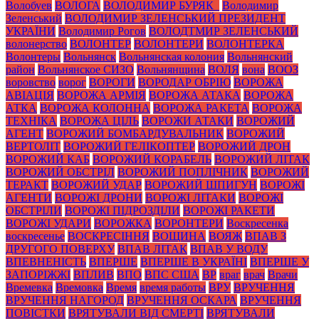
Волобуев
ВОЛОГА
ВОЛОДИМИР БУРЯК_
Володимир
Зеленський
ВОЛОДИМИР ЗЕЛЕНСЬКИЙ ПРЕЗИДЕНТ
УКРАЇНИ
Володимир Рогов
ВОЛОДТМИР ЗЕЛЕНСЬКИЙ
волонерство
ВОЛОНТЕР
ВОЛОНТЕРИ
ВОЛОНТЕРКА
Волонтеры
Вольнянск
Вольнянская колония
Вольнянский
район
Вольнянское СИЗО
Вольнянщина
ВОЛЯ
вона
ВООЗ
воровство
ворог
ВОРОГИ
ВОРОДАР ОБРІЮ
ВОРОЖА
АВІАЦІЯ
ВОРОЖА АРМІЯ
ВОРОЖА АТАКА
ВОРОЖА
АТКА
ВОРОЖА КОЛОННА
ВОРОЖА РАКЕТА
ВОРОЖА
ТЕХНІКА
ВОРОЖА ЦІЛЬ
ВОРОЖИ АТАКИ
ВОРОЖИЙ
АГЕНТ
ВОРОЖИЙ БОМБАРДУВАЛЬНИК
ВОРОЖИЙ
ВЕРТОЛІТ
ВОРОЖИЙ ГЕЛІКОПТЕР
ВОРОЖИЙ ДРОН
ВОРОЖИЙ КАБ
ВОРОЖИЙ КОРАБЕЛЬ
ВОРОЖИЙ ЛІТАК
ВОРОЖИЙ ОБСТРІЛ
ВОРОЖИЙ ПОПЛІЧНИК
ВОРОЖИЙ
ТЕРАКТ
ВОРОЖИЙ УДАР
ВОРОЖИЙ ШПИГУН
ВОРОЖІ
АГЕНТИ
ВОРОЖІ ДРОНИ
ВОРОЖІ ЛІТАКИ
ВОРОЖІ
ОБСТРІЛИ
ВОРОЖІ ПІДРОЗДІЛИ
ВОРОЖІ РАКЕТИ
ВОРОЖІ УДАРИ
ВОРОЖКА
ВОРОНТЕРИ
Воскресенка
воскресенье
ВОСКРЕСІННЯ
ВОЩИНА
ВОЯЖ
ВПАВ З
ДРУГОГО ПОВЕРХУ
ВПАВ ЛІТАК
ВПАВ У ВОДУ
ВПЕВНЕНІСТЬ
ВПЕРШЕ
ВПЕРШЕ В УКРАЇНІ
ВПЕРШЕ У
ЗАПОРІЖЖІ
ВПЛИВ
ВПО
ВПС США
ВР
враг
врач
Врачи
Времевка
Времовка
Время
время работы
ВРУ
ВРУЧЕННЯ
ВРУЧЕННЯ НАГОРОД
ВРУЧЕННЯ ОСКАРА
ВРУЧЕННЯ
ПОВІСТКИ
ВРЯТУВАЛИ ВІД СМЕРТІ
ВРЯТУВАЛИ