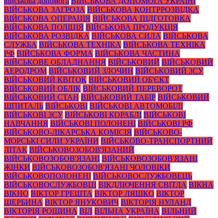
військова допомога
ВІЙСЬКОВА ДОПОМОГА УКРАЇНІ
ВІЙСЬКОВА ЗАГРОЗА
ВІЙСЬКОВА КОНТРРОЗВІДКА
ВІЙСЬКОВА ОПЕРАЦІЯ
ВІЙСЬКОВА ПІДГОТОВКА
ВІЙСЬКОВА ПОЛІЦІЯ
ВІЙСЬКОВА ПРОДУКЦІЯ
ВІЙСЬКОВА РОЗВІДКА
ВІЙСЬКОВА СИЛА
ВІЙСЬКОВА
СЛУЖБА
ВІЙСЬКОВА ТЕХНІКА
ВІЙСЬКОВА ТЕХНІКА
РФ
ВІЙСЬКОВА ФОРМА
ВІЙСЬКОВА ЧАСТИНА
ВІЙСЬКОВЕ ОБЛАДНАННЯ
ВІЙСЬКОВИЙ
ВІЙСЬКОВИЙ
АЕРОДРОМ
ВІЙСЬКОВИЙ ЗЛОЧИН
ВІЙСЬКОВИЙ ЗСУ
ВІЙСЬКОВИЙ КВІТОК
ВІЙСЬКОВИЙ ОБ'ЄКТ
ВІЙСЬКОВИЙ ОБЛІК
ВІЙСЬКОВИЙ ПЕРЕВОРОТ
ВІЙСЬКОВИЙ СТАН
ВІЙСЬКОВИЙ ТАБІР
ВІЙСЬКОВИЙ
ШПИТАЛЬ
ВІЙСЬКОВІ
ВІЙСЬКОВІ АВТОМОБІЛІ
ВІЙСЬКОВІ ЗСУ
ВІЙСЬКОВІ КОРАБЛІ
ВІЙСЬКОВІ
НАВЧАННЯ
ВІЙСЬКОВІ ПОЛОНЕНІ
ВІЙСЬКОВІ РФ
ВІЙСЬКОВО-ЛІКАРСЬКА КОМІСІЯ
ВІЙСЬКОВО-
МОРСЬКІ СИЛИ УКРАЇНИ
ВІЙСЬКОВО-ТРАНСПОРТНИЙ
ЛІТАК
ВІЙСЬКОВОЗОБОВ'ЯЗАНИЙ
ВІЙСЬКОВОЗОБОВ'ЯЗАНІ
ВІЙСЬКОВОЗОБОВ'ЯЗАНІ
ЖІНКИ
ВІЙСЬКОВОЗОБОВ'ЯЗАНІ ЧОЛОВІКИ
ВІЙСЬКОВОПОЛОНЕНІ
ВІЙСЬКОВОСЛУЖБОВЕЦЬ
ВІЙСЬКОВОСЛУЖБОВЦІ
ВІКДЛЮЧЕННЯ СВІТЛА
ВІКНА
ВІКНО
ВІКТОР ГРЕШТА
ВІКТОР ЛЯШКО
ВІКТОР
ЩЕРБИНА
ВІКТОР ЯНУКОВИЧ
ВІКТОРІЯ НУЛАНД
ВІКТОРІЯ РОЩИНА
ВІЛ
ВІЛЬНА УКРАЇНА
ВІЛЬНИЙ