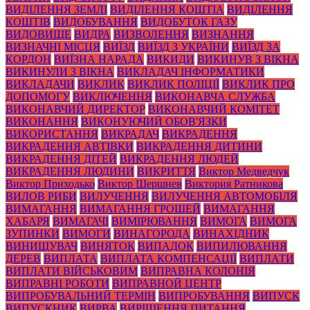
ВИДІЛЕННЯ ЗЕМЛІ
ВИДІЛЕННЯ КОШТІА
ВИДІЛЕННЯ
КОШТІВ
ВИДОБУВАННЯ
ВИДОБУТОК ГАЗУ
ВИДОВИЩЕ
ВИДРА
ВИЗВОЛЕННЯ
ВИЗНАННЯ
ВИЗНАЧНІ МІСЦЯ
ВИЇЗД
ВИЇЗД З УКРАЇНИ
ВИЇЗД ЗА
КОРДОН
ВИЇЗНА НАРАДА
ВИКИДИ
ВИКИНУВ З ВІКНА
ВИКИНУЛИ З ВІКНА
ВИКЛАДАЧ ІНФОРМАТИКИ
ВИКЛАДАЧИ
ВИКЛИК
ВИКЛИК ПОЛІЦІЇ
ВИКЛИК ПРО
ДОПОМОГУ
ВИКЛЮЧЕННЯ
ВИКОНАВЧА СЛУЖБА
ВИКОНАВЧИЙ ДИРЕКТОР
ВИКОНАВЧИЙ КОМІТЕТ
ВИКОНАННЯ
ВИКОНУЮЧИЙ ОБОВ'ЯЗКИ
ВИКОРИСТАННЯ
ВИКРАДАЧ
ВИКРАДЕННЯ
ВИКРАДЕННЯ АВТІВКИ
ВИКРАДЕННЯ ДИТИНИ
ВИКРАДЕННЯ ДІТЕЙ
ВИКРАДЕННЯ ЛЮДЕЙ
ВИКРАДЕННЯ ЛЮДИНИ
ВИКРИТТЯ
Виктор Медведчук
Виктор Приходько
Виктор Шершнев
Виктория Ратникова
ВИЛОВ РИБИ
ВИЛУЧЕННЯ
ВИЛУЧЕННЯ АВТОМОБІЛЯ
ВИМАГАННЯ
ВИМАГАННЯ ГРОШЕЙ
ВИМАГАННЯ
ХАБАРЯ
ВИМАГАЧІ
ВИМІРЮВАННЯ
ВИМОГА
ВИМОГА
ЗУПИНКИ
ВИМОГИ
ВИНАГОРОДА
ВИНАХІДНИК
ВИНИЩУВАЧ
ВИНЯТОК
ВИПАДОК
ВИПИЛЮВАННЯ
ДЕРЕВ
ВИПЛАТА
ВИПЛАТА КОМПЕНСАЦІЇ
ВИПЛАТИ
ВИПЛАТИ ВІЙСЬКОВИМ
ВИПРАВНА КОЛОНІЯ
ВИПРАВНІ РОБОТИ
ВИПРАВНОЙ ЦЕНТР
ВИПРОБУВАЛЬНИЙ ТЕРМІН
ВИПРОБУВАННЯ
ВИПУСК
ВИПУСКНИК
ВИРВА
ВИРІШЕННЯ ПИТАННЯ