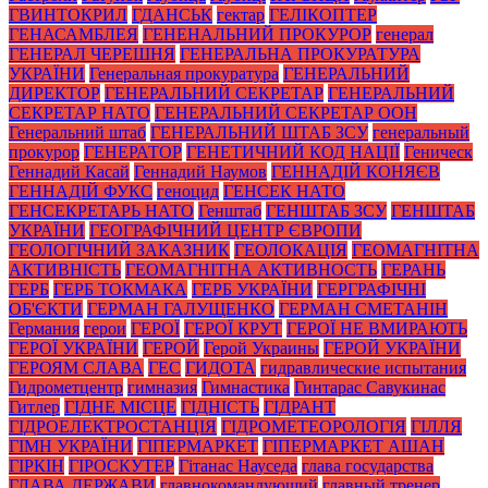
ГВИНТОКРИЛ
ГДАНСЬК
гектар
ГЕЛІКОПТЕР
ГЕНАСАМБЛЕЯ
ГЕНЕНАЛЬНИЙ ПРОКУРОР
генерал
ГЕНЕРАЛ ЧЕРЕШНЯ
ГЕНЕРАЛЬНА ПРОКУРАТУРА
УКРАЇНИ
Генеральная прокуратура
ГЕНЕРАЛЬНИЙ
ДИРЕКТОР
ГЕНЕРАЛЬНИЙ СЕКРЕТАР
ГЕНЕРАЛЬНИЙ
СЕКРЕТАР НАТО
ГЕНЕРАЛЬНИЙ СЕКРЕТАР ООН
Генеральний штаб
ГЕНЕРАЛЬНИЙ ШТАБ ЗСУ
генеральный
прокурор
ГЕНЕРАТОР
ГЕНЕТИЧНИЙ КОД НАЦІЇ
Геническ
Геннадий Касай
Геннадий Наумов
ГЕННАДІЙ КОНЯЄВ
ГЕННАДІЙ ФУКС
геноцид
ГЕНСЕК НАТО
ГЕНСЕКРЕТАРЬ НАТО
Генштаб
ГЕНШТАБ ЗСУ
ГЕНШТАБ
УКРАЇНИ
ГЕОГРАФІЧНИЙ ЦЕНТР ЄВРОПИ
ГЕОЛОГІЧНИЙ ЗАКАЗНИК
ГЕОЛОКАЦІЯ
ГЕОМАГНІТНА
АКТИВНІСТЬ
ГЕОМАГНІТНА АКТИВНОСТЬ
ГЕРАНЬ
ГЕРБ
ГЕРБ ТОКМАКА
ГЕРБ УКРАЇНИ
ГЕРГРАФІЧНІ
ОБ'ЄКТИ
ГЕРМАН ГАЛУЩЕНКО
ГЕРМАН СМЕТАНІН
Германия
герои
ГЕРОЇ
ГЕРОЇ КРУТ
ГЕРОЇ НЕ ВМИРАЮТЬ
ГЕРОЇ УКРАЇНИ
ГЕРОЙ
Герой Украины
ГЕРОЙ УКРАЇНИ
ГЕРОЯМ СЛАВА
ГЕС
ГИДОТА
гидравлические испытания
Гидрометцентр
гимназия
Гимнастика
Гинтарас Савукинас
Гитлер
ГІДНЕ МІСЦЕ
ГІДНІСТЬ
ГІДРАНТ
ГІДРОЕЛЕКТРОСТАНЦІЯ
ГІДРОМЕТЕОРОЛОГІЯ
ГІЛЛЯ
ГІМН УКРАЇНИ
ГІПЕРМАРКЕТ
ГІПЕРМАРКЕТ АШАН
ГІРКІН
ГІРОСКУТЕР
Гітанас Науседа
глава государства
ГЛАВА ДЕРЖАВИ
главнокомандующий
главный тренер