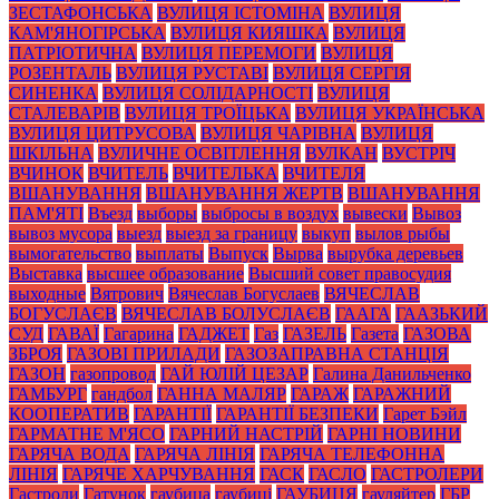
ЗЕСТАФОНСЬКА
ВУЛИЦЯ ІСТОМІНА
ВУЛИЦЯ
КАМ'ЯНОГІРСЬКА
ВУЛИЦЯ КИЯШКА
ВУЛИЦЯ
ПАТРІОТИЧНА
ВУЛИЦЯ ПЕРЕМОГИ
ВУЛИЦЯ
РОЗЕНТАЛЬ
ВУЛИЦЯ РУСТАВІ
ВУЛИЦЯ СЕРГІЯ
СИНЕНКА
ВУЛИЦЯ СОЛІДАРНОСТІ
ВУЛИЦЯ
СТАЛЕВАРІВ
ВУЛИЦЯ ТРОЇЦЬКА
ВУЛИЦЯ УКРАЇНСЬКА
ВУЛИЦЯ ЦИТРУСОВА
ВУЛИЦЯ ЧАРІВНА
ВУЛИЦЯ
ШКІЛЬНА
ВУЛИЧНЕ ОСВІТЛЕННЯ
ВУЛКАН
ВУСТРІЧ
ВЧИНОК
ВЧИТЕЛЬ
ВЧИТЕЛЬКА
ВЧИТЕЛЯ
ВШАНУВАННЯ
ВШАНУВАННЯ ЖЕРТВ
ВШАНУВАННЯ
ПАМ'ЯТІ
Въезд
выборы
выбросы в воздух
вывески
Вывоз
вывоз мусора
выезд
выезд за границу
выкуп
вылов рыбы
вымогательство
выплаты
Выпуск
Вырва
вырубка деревьев
Выставка
высшее образование
Высший совет правосудия
выходные
Вятрович
Вячеслав Богуслаев
ВЯЧЕСЛАВ
БОГУСЛАЄВ
ВЯЧЕСЛАВ БОЛУСЛАЄВ
ГААГА
ГААЗЬКИЙ
СУД
ГАВАЇ
Гагарина
ГАДЖЕТ
Газ
ГАЗЕЛЬ
Газета
ГАЗОВА
ЗБРОЯ
ГАЗОВІ ПРИЛАДИ
ГАЗОЗАПРАВНА СТАНЦІЯ
ГАЗОН
газопровод
ГАЙ ЮЛІЙ ЦЕЗАР
Галина Данильченко
ГАМБУРГ
гандбол
ГАННА МАЛЯР
ГАРАЖ
ГАРАЖНИЙ
КООПЕРАТИВ
ГАРАНТІЇ
ГАРАНТІЇ БЕЗПЕКИ
Гарет Бэйл
ГАРМАТНЕ М'ЯСО
ГАРНИЙ НАСТРІЙ
ГАРНІ НОВИНИ
ГАРЯЧА ВОДА
ГАРЯЧА ЛІНІЯ
ГАРЯЧА ТЕЛЕФОННА
ЛІНІЯ
ГАРЯЧЕ ХАРЧУВАННЯ
ГАСК
ГАСЛО
ГАСТРОЛЕРИ
Гастроли
Гатунок
гаубица
гаубиці
ГАУБИЦЯ
гауляйтер
ГБР