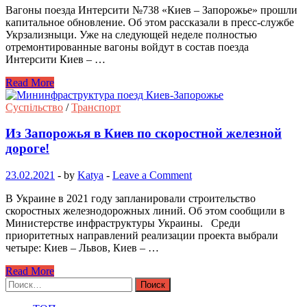
Вагоны поезда Интерсити №738 «Киев – Запорожье» прошли
капитальное обновление. Об этом рассказали в пресс-службе
Укрзализныци. Уже на следующей неделе полностью
отремонтированные вагоны войдут в состав поезда
Интерсити Киев – …
Read More
Суспільство
/
Транспорт
Из Запорожья в Киев по скоростной железной
дороге!
23.02.2021
-
by
Katya
-
Leave a Comment
В Украине в 2021 году запланировали строительство
скоростных железнодорожных линий. Об этом сообщили в
Министерстве инфраструктуры Украины. Среди
приоритетных направлений реализации проекта выбрали
четыре: Киев – Львов, Киев – …
Read More
Найти: