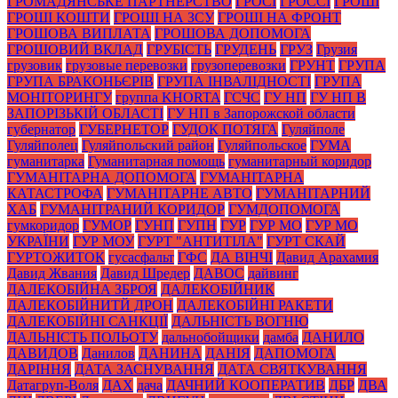
ГРОМАДЯНСЬКЕ ПАРТНЕРСТВО
ГРОСІ
ГРОССІ
ГРОШІ
ГРОШІ КОШТИ
ГРОШІ НА ЗСУ
ГРОШІ НА ФРОНТ
ГРОШОВА ВИПЛАТА
ГРОШОВА ДОПОМОГА
ГРОШОВИЙ ВКЛАД
ГРУБІСТЬ
ГРУДЕНЬ
ГРУЗ
Грузия
грузовик
грузовые перевозки
грузоперевозки
ГРУНТ
ГРУПА
ГРУПА БРАКОНЬЄРІВ
ГРУПА ІНВАЛІДНОСТІ
ГРУПА
МОНІТОРИНГУ
группа KHORTA
ГСЧС
ГУ НП
ГУ НП В
ЗАПОРІЗЬКІЙ ОБЛАСТІ
ГУ НП в Запорожской области
губернатор
ГУБЕРНЕТОР
ГУДОК ПОТЯГА
Гуляйполе
Гуляйполец
Гуляйпольский район
Гуляйпольское
ГУМА
гуманитарка
Гуманитарная помощь
гуманитарный коридор
ГУМАНІТАРНА ДОПОМОГА
ГУМАНІТАРНА
КАТАСТРОФА
ГУМАНІТАРНЕ АВТО
ГУМАНІТАРНИЙ
ХАБ
ГУМАНІТРАНИЙ КОРИДОР
ГУМДОПОМОГА
гумкоридор
ГУМОР
ГУНП
ГУПН
ГУР
ГУР МО
ГУР МО
УКРАЇНИ
ГУР МОУ
ГУРТ "АНТИТІЛА"
ГУРТ СКАЙ
ГУРТОЖИТОК
гусасфальт
ГФС
ДА ВІНЧІ
Давид Арахамия
Давид Жвания
Давид Шредер
ДАВОС
дайвинг
ДАЛЕКОБІЙНА ЗБРОЯ
ДАЛЕКОБІЙНИК
ДАЛЕКОБІЙНИТЙ ДРОН
ДАЛЕКОБІЙНІ РАКЕТИ
ДАЛЕКОБІЙНІ САНКЦІЇ
ДАЛЬНІСТЬ ВОГНЮ
ДАЛЬНІСТЬ ПОЛЬОТУ
дальнобойщики
дамба
ДАНИЛО
ДАВИДОВ
Данилов
ДАНИНА
ДАНІЯ
ДАПОМОГА
ДАРІННЯ
ДАТА ЗАСНУВАННЯ
ДАТА СВЯТКУВАННЯ
Датагруп-Воля
ДАХ
дача
ДАЧНИЙ КООПЕРАТИВ
ДБР
ДВА