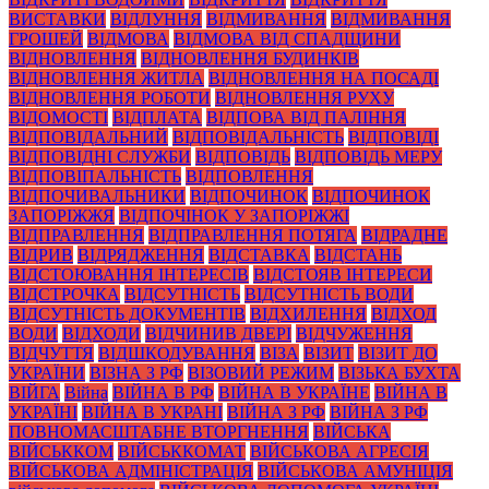
ВИСТАВКИ
ВІДЛУННЯ
ВІДМИВАННЯ
ВІДМИВАННЯ
ГРОШЕЙ
ВІДМОВА
ВІДМОВА ВІД СПАДЩИНИ
ВІДНОВЛЕННЯ
ВІДНОВЛЕННЯ БУДИНКІВ
ВІДНОВЛЕННЯ ЖИТЛА
ВІДНОВЛЕННЯ НА ПОСАДІ
ВІДНОВЛЕННЯ РОБОТИ
ВІДНОВЛЕННЯ РУХУ
ВІДОМОСТІ
ВІДПЛАТА
ВІДПОВА ВІД ПАЛІННЯ
ВІДПОВІДАЛЬНИЙ
ВІДПОВІДАЛЬНІСТЬ
ВІДПОВІДІ
ВІДПОВІДНІ СЛУЖБИ
ВІДПОВІДЬ
ВІДПОВІДЬ МЕРУ
ВІДПОВІПАЛЬНІСТЬ
ВІДПОВЛЕННЯ
ВІДПОЧИВАЛЬНИКИ
ВІДПОЧИНОК
ВІДПОЧИНОК
ЗАПОРІЖЖЯ
ВІДПОЧІНОК У ЗАПОРІЖЖІ
ВІДПРАВЛЕННЯ
ВІДПРАВЛЕННЯ ПОТЯГА
ВІДРАДНЕ
ВІДРИВ
ВІДРЯДЖЕННЯ
ВІДСТАВКА
ВІДСТАНЬ
ВІДСТОЮВАННЯ ІНТЕРЕСІВ
ВІДСТОЯВ ІНТЕРЕСИ
ВІДСТРОЧКА
ВІДСУТНІСТЬ
ВІДСУТНІСТЬ ВОДИ
ВІДСУТНІСТЬ ДОКУМЕНТІВ
ВІДХИЛЕННЯ
ВІДХОД
ВОДИ
ВІДХОДИ
ВІДЧИНИВ ДВЕРІ
ВІДЧУЖЕННЯ
ВІДЧУТТЯ
ВІДШКОДУВАННЯ
ВІЗА
ВІЗИТ
ВІЗИТ ДО
УКРАЇНИ
ВІЗНА З РФ
ВІЗОВИЙ РЕЖИМ
ВІЗЬКА БУХТА
ВІЙГА
Війна
ВІЙНА В РФ
ВІЙНА В УКРАЇНЕ
ВІЙНА В
УКРАЇНІ
ВІЙНА В УКРАНІ
ВІЙНА З РФ
ВІЙНА З РФ
ПОВНОМАСШТАБНЕ ВТОРГНЕННЯ
ВІЙСЬКА
ВІЙСЬККОМ
ВІЙСЬККОМАТ
ВІЙСЬКОВА АГРЕСІЯ
ВІЙСЬКОВА АДМІНІСТРАЦІЯ
ВІЙСЬКОВА АМУНІЦІЯ