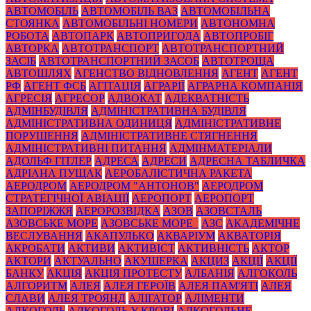
АВТОМОБІЛЬ
АВТОМОБІЛЬ ВАЗ
АВТОМОБІЛЬНА
СТОЯНКА
АВТОМОБІЛЬНІ НОМЕРИ
АВТОНОМНА
РОБОТА
АВТОПАРК
АВТОПРИГОДА
АВТОПРОБІГ
АВТОРКА
АВТОТРАНСПОРТ
АВТОТРАНСПОРТНИЙ
ЗАСІБ
АВТОТРАНСПОРТНИЙ ЗАСОБ
АВТОТРОЩА
АВТОШЛЯХ
АГЕНСТВО ВІДНОВЛЕННЯ
АГЕНТ
АГЕНТ
РФ
АГЕНТ ФСБ
АГІТАЦІЯ
АГРАРІЇ
АГРАРНА КОМПАНІЯ
АГРЕСІЯ
АГРЕСОР
АДВОКАТ
АДЕКВАТНІСТЬ
АДМІНБУДІВЛЯ
АДМІНІСТРАТИВНА БУДІВЛЯ
АДМІНІСТРАТИВНА ОДИНИЦЯ
АДМІНІСТРАТИВНЕ
ПОРУШЕННЯ
АДМІНІСТРАТИВНЕ СТЯГНЕННЯ
АДМІНІСТРАТИВНІ ПИТАННЯ
АДМІНМАТЕРІАЛИ
АДОЛЬФ ГІТЛЕР
АДРЕСА
АДРЕСИ
АДРЕСНА ТАБЛИЧКА
АДРІАНА ПУЩАК
АЕРОБАЛІСТИЧНА РАКЕТА
АЕРОДРОМ
АЕРОДРОМ "АНТОНОВ"
АЕРОДРОМ
СТРАТЕГІЧНОЇ АВІАЦІЇ
АЕРОПОРТ
АЕРОПОРТ
ЗАПОРІЖЖЯ
АЕРОРОЗВІДКА
АЗОВ
АЗОВСТАЛЬ
АЗОВСЬКЕ МОРЕ
АЗОВСЬКЕ МОРЕ_
АЗС
АКАДЕМІЧНЕ
ВЕСЛУВАННЯ
АКАПУЛЬКО
АКВАРІУМ
АКВАТОРІЯ
АКРОБАТИ
АКТИВИ
АКТИВІСТ
АКТИВНІСТЬ
АКТОР
АКТОРИ
АКТУАЛЬНО
АКУШЕРКА
АКЦИЗ
АКЦІЇ
АКЦІЇ
БАНКУ
АКЦІЯ
АКЦІЯ ПРОТЕСТУ
АЛБАНІЯ
АЛГОКОЛЬ
АЛГОРИТМ
АЛЕЯ
АЛЕЯ ГЕРОЇВ
АЛЕЯ ПАМ'ЯТІ
АЛЕЯ
СЛАВИ
АЛЕЯ ТРОЯНД
АЛІГАТОР
АЛІМЕНТИ
АЛКОГОЛЬ
АЛКОГОЛЬ У КРОВІ
АЛКОГОЛЬНЕ