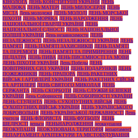
КІНОЛОГА
ДЕНЬ КОНСТИТУЦІЇ УКРАЇНИ
ДЕНЬ
МАЛЮКА
ДЕНЬ МАТЕРІ
ДЕНЬ МИЛОСЕРДЯ
ДЕНЬ
МІСТА
День молодежи
ДЕНЬ МОЛОДІ
ДЕНЬ МОРСЬКОЇ
ПІХОТИ
ДЕНЬ МОРЯКА
ДЕНЬ НАРОДЖЕННЯ
ДЕНЬ
НАЦІОНАЛЬНОЇ ГВАРДІЇ УКРАЇНИ
ДЕНЬ
НАЦІОНАЛЬНОЇ ЄДНОСТІ
ДЕНЬ НАЦІОНАЛЬНОЇ
ПОЛІЦІЇ УКРАЇНИ
День независимости
ДЕНЬ
НЕЗАЛЕЖНОСТІ
ДЕНЬ НЕЗАЛЕЖНОСТІ УКРАЇНИ
ДЕНЬ
ПАМ'ЯТІ
ДЕНЬ ПАМ'ЯТІ ЗАХИСНИКІВ
ДЕНЬ ПАМ'ЯТІ
ТА ПЕРЕМОГИ
ДЕНЬ ПАМ'ЯТІ ТА ПРИМИРЕННЯ
ДЕНЬ
ПЕДІАТРА
ДЕНЬ ПИВА
ДЕНЬ ПИСЕМНОСТІ ТА МОВИ
ДЕНЬ ПІХОТИ УКРАЇНИ
День Победы
ДЕНЬ
ПОВІТРЯНИХ СИЛ УКРАЇНИ
ДЕНЬ ПОДАРУНКІВ
ДЕНЬ
ПОЖЕЖНИКІВ
ДЕНЬ ПРАПОРА
ДЕНЬ РАКЕТНИХ
ВІЙСЬК І АРТИЛЕРІЇ УКРАЇНИ
ДЕНЬ РАКЕТНИХ СІЙСЬК
ТА АРТИЛЕРІЇ
ДЕНЬ СВЯТОГО МИКОЛАЯ
ДЕНЬ
СЕРЖАНТА
ДЕНЬ СКОРБОТИ
ДЕНЬ СЛУЖБИ БЕЗПЕКИ
УКРАЇНИ
День Соборности
ДЕНЬ СОБОРНОСТІ УКРАЇНИ
ДЕНЬ СТУДЕНТА
ДЕНЬ СУХОПУТНИХ ВІЙСЬК
ДЕНЬ
СУХОПУТНИХ ВІЙСЬК УКРАЇНИ
ДЕНЬ УКРАЇНСЬКОГО
ДОБРОВОЛЬЦЯ
ДЕНЬ УКРАЇНСЬКОЇ ДЕРЖАВНОСТІ
День
учителя
ДЕНЬ ФЛОРИСТА
ДЕНЬ ФУТБОЛУ
ДЕНЬ
ЩЕДРОСТІ
деньги
ДЕНЬНАРОДЖЕННЯ
деоккупация
ДЕОКУПАЦІЯ
ДЕОКУПОВАНА ТЕРИТОРІЯ
департамент
ДЕПАРТАМЕНТ АРХІТЕКТУРИ ТА МІСТОБУДУВАННЯ