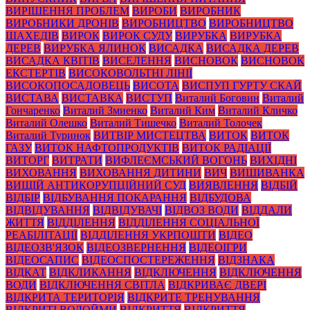
ВИРІШЕННЯ ПРОБЛЕМ
ВИРОБИ
ВИРОБНИК
ВИРОБНИКИ ДРОНІВ
ВИРОБНИЦТВО
ВИРОБНИЦТВО
ШАХЕДІВ
ВИРОК
ВИРОК СУДУ
ВИРУБКА
ВИРУБКА
ДЕРЕВ
ВИРУБКА ЯЛИНОК
ВИСАДКА
ВИСАДКА ДЕРЕВ
ВИСАДКА КВІТІВ
ВИСЕЛЕННЯ
ВИСНОВОК
ВИСНОВОК
ЕКСТЕРТІВ
ВИСОКОВОЛЬТНІ ЛІНІЇ
ВИСОКОПОСАДОВЕЦЬ
ВИСОТА
ВИСПУП ГУРТУ СКАЙ
ВИСТАВА
ВИСТАВКА
ВИСТУП
Виталий Боговин
Виталий
Гончаренко
Виталий Змиенко
Виталий Ким
Виталий Кличко
Виталий Олешко
Виталий Тишечко
Виталий Толочек
Виталий Туринок
ВИТВІР МИСТЕЦТВА
ВИТОК
ВИТОК
ГАЗУ
ВИТОК НАФТОПРОДУКТІВ
ВИТОК РАДІАЦІЇ
ВИТОРГ
ВИТРАТИ
ВИФЛЕЄМСЬКИЙ ВОГОНЬ
ВИХІДНІ
ВИХОВАННЯ
ВИХОВАННЯ ДИТИНИ
ВИЧ
ВИШИВАНКА
ВИЩІЙ АНТИКОРУПЦІЙНИЙ СУД
ВИЯВЛЕННЯ
ВІДБІЙ
ВІДБІР
ВІДБУВАННЯ ПОКАРАННЯ
ВІДБУДОВА
ВІДВІДУВАННЯ
ВІДВІДУВАЧІ
ВІДВОЗ ВОДИ
ВІДДАЛИ
ЖИТТЯ
ВІДДІЛЕННЯ
ВІДДІЛЕННЯ СОЦІАЛЬНОЇ
РЕАБІЛІТАЦІЇ
ВІДДІЛЕННЯ УКРПОШТИ
ВІДЕО
ВІДЕОЗВ'ЯЗОК
ВІДЕОЗВЕРНЕННЯ
ВІДЕОІГРИ
ВІДЕОСАПИС
ВІДЕОСПОСТЕРЕЖЕННЯ
ВІДЗНАКА
ВІДКАТ
ВІДКЛИКАННЯ
ВІДКЛЮЧЕННЯ
ВІДКЛЮЧЕННЯ
ВОДИ
ВІДКЛЮЧЕННЯ СВІТЛА
ВІДКРИВАЄ ДВЕРІ
ВІДКРИТА ТЕРИТОРІЯ
ВІДКРИТЕ ТРЕНУВАННЯ
ВІДКРИТІ ВОДОЙМИ
ВІДКРИТТЯ
ВІДКРИТТЯ