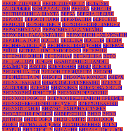
ВЕЛОСИПЕДИСТ
ВЕЛОСИПЕДИСТИ
ВЕЛЬТУМ-
ЗАПОРІЖЖЯ
ВЕМІР ДАВИТЯН
ВЕНЕРА
ВЕНЕЦІЯ
ВЕНТИЛЯЦІЙНА ШАХТА
ВЕРБА
ВЕРБНА НЕДІЛЯ
ВЕРБОВЕ
ВЕРБОВІ ГІЛКИ
ВЕРБУВАННЯ
ВЕРЕСЕНЬ
ВЕРТОЛІТ
ВЕРХНЯ ТЕРСА
ВЕРХОВЕНСТВО ЗАКОНУ
ВЕРХОВНА РАДА
ВЕРХОВНА РАДА УКРАЇНИ
ВЕРХОВНА РАДА УКРАЇНИ_
ВЕРХОВНИЙ СУД УКРАЇНИ
ВЕРШИНА ГОРИ
ВЕСЕЛЕ
ВЕСЕЛКА
ВЕСІЛЛЯ
ВЕСНА
ВЕСНЯНА ПОГОДА
ВЕСНЯНЕ РІВНОДЕННЯ
ВЕТЕРАН
ВІЙНИ
ВЕТЕРАН ПРО. ЗАПОРІЖЖЯ
ВЕТЕРАНИ
ВЕТЕРАНИ ВІЙНИ
ВЕТЕРИНАР
ВЕТКЛІНІКА
ВЕТО
ВЕТПАСПОРТ
ВЕЧЕРЯ
ВЖАНУВАННЯ ПАМ'ЯТІ
ВЗАЇМОДІЯ
ВЗУТТЯ
ВИБАЧЕННЯ
ВИБІР
ВИБОРИ
ВИБОРИ НА ТОТ
ВИБОРИ ПРЕЗИДЕНТА
ВИБОРИ
ПРЕЗИДЕНТА РФ
ВИБОРЦІ
ВИБОРЧА КОМІСІЯ
ВИБУХ
ВИБУХ ГРАНАТИ
ВИБУХ ОБСТРІЛ УКРАЇНИ
ВИБУХ У
ЗАПОРІЖЖІ
ВИБУХИ
ВИБУХІВКА
ВИБУХОВА ХВИЛЯ
ВИБУХОВИЙ ПРИСТРІЙ
ВИБУХОВІ РЕЧОВИНИ
ВИБУХОВІ РОБОТИ
ВИБУХОНЕБЕЗПЕЧНИЙ ПРЕДМЕТ
ВИБУХОНЕБЕЗПЕЧНІ ПРЕДМЕТИ
ВИБУХОТЕХНІКИ
ВИБУХОТЕХНІКІ
ВИБУХОТЕХНІЧНА СЛУЖБА
ВИВЕДЕННЯ ГРОШЕЙ
ВИВЕРЖЕННЯ
ВИВІЗ
ВИВІЗ
ДИТИНИ
ВИВІЗ ОБРОЇ
ВИВІЗ СМІТТЯ
ВИВНОВОК
ВИВОЗ
ВИГНАЛА З ДОМУ
ВИГОТОВЛЕННЯ
ВИГУЛ
ТВАРИН
ВИД СПОРТУ
ВИДАННЯ
ВИДАЧА ПОСИЛОК