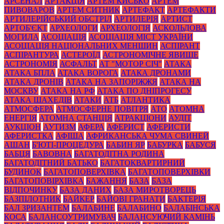
АРСЕНАЛ
АРТАКЦІЯ
АРТЕМ КИСЬКО
АРТЕМ
ПИВОВАРОВ
АРТЕМ СИТНИК
АРТЕФАКТ
АРТЕФАКТИ
АРТИЛЕРІЙСЬКИЙ ОБСТРІЛ
АРТИЛЕРІЯ
АРТИСТ
АРТОБ'ЄКТ
АРХЕОЛОГИ
АРХЕОЛОГІЯ
АСКОЛЬДОВА
МОГИЛА
АСОЦІАЦІЯ
АСОЦІАЦІЯ МІСТ УКРАЇНИ
АСОЦІАЦІЯ НАЦІОНАЛЬНИХ МЕНШИН
АСПІРАНТ
АСПІРАНТУРА
АСТЕРОЇД
АСТРОНОМІЧНЕ ЯВИЩЕ
АСТРОНОМІЯ
АСФАЛЬТ
АТ "МОТОР СІЧ"
АТАКА
АТАКА БПЛА
АТАКА ВОРОГА
АТАКА ДРОНАМИ
АТАКА ДРОНІВ
АТАКА НА ЗАПОРІЖЖЯ
АТАКА НА
МОСКВУ
АТАКА НА РФ
АТАКА ПО ДНІПРОГЕСУ
АТАКА ШАХЕДІВ
АТАКИ
АТБ
АТЛАНТИКА
АТМОСФЕРА
АТМОСФЕРНЕ ПОВІТРЯ
АТО
АТОМНА
ЕНЕРГІЯ
АТОМНА СТАНЦІЯ
АТРАКЦІОНИ
АУДІТ
АУКЦІОН
АУТИЗМ
АФЕРА
АФЕРИСТ
АФЕРИСТИ
АФЕРИСТКА
АФІША
АФРИКАНСЬКА ЧУМА СВИНЕЙ
АШАН
Б'ЮТІ-ПРОЦЕДУРА
БАБИН ЯР
БАБУРКА
БАБУСЯ
БАБЦЯ
БАВОВНА
БАГАТОДІТНА РОДИНА
БАГАТОДІТНИЙ БАТЬКО
БАГАТОКВАРТИРНИЙ
БУДИНОК
БАГАТОПОВЕРХІВКА
БАГАТОПОВЕРХІВКИ
БАГАТОПОВІРХІВКА
БАЖАННЯ
БАЗА
БАЗА
ВІДПОЧИНКУ
БАЗА ДАНИХ
БАЗА МИРОТВОРЕЦЬ
БАЗПІЛОТНИК
БАЙКЕР
БАЙОВІ ГРАНАТИ
БАКТЕРІЯ
БАЛ ЗРИЗАНТЕМ
БАЛАБИНЕ
БАЛАБИНО
БАЛАБІНСЬКА
КОСА
БАЛАНСОУТРИМУВАЧ
БАЛАНСУЮЧИЙ КАМІНЬ