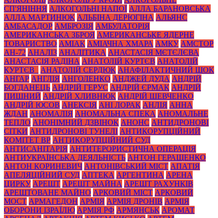
СП'ЯНІННЯ
АЛКОГОЛЬНІ НАПОЇ
АЛЛА БАРАНОВСЬКА
АЛЛА МАРТИНЮК
АЛЬБІНА ДЕРЮГІНА
АЛЬЯНС
АМБАСАДОР
АМБРОЗІЯ
АМБУЛАТОРІЯ
АМЕРИКАНСЬКА ЗБРОЯ
АМЕРИКАНСЬКЕ ЯДЕРНЕ
ТОВАРИСТВО
АМІАК
АМІАЧНА ХМАРА
АМКУ
АМСТОР
АН-72
АНАЛІЗ
АНАЛІТИКА
АНАСТАСІЯ МЄТЄЛЄВА
АНАСТАСІЯ РАДІНА
АНАТОЛІЙ КУРТЄВ
АНАТОЛІЙ
КУРТЄВ_
АНАТОЛІЙ СЕРДЮК
АНАФІЛАКТИЧНИЙ ШОК
АНГАР
АНГЛІЯ
АНГОЛЕНКО
АНДЖЕЙ ДУДА
АНДРІЙ
БОГДАНЕЦЬ
АНДРІЙ ГЕРУС
АНДРІЙ ЄРМАК
АНДРІЙ
ПИШНИЙ
АНДРІЙ ХЛИВНЮК
АНДРІЙ ШЕВЧЕНКО
АНДРІЙ ЮСОВ
АНЕКСІЯ
АНІ ЛОРАК
АНЛІЯ
АННА
ЖДАН
АНОМАЛІЯ
АНОМАЛЬНА СПЕКА
АНОМАЛЬНЕ
ТЕПЛО
АНОНІМНИЙ ДЗВІНОК
АНОНС
АНТИДРОНОВІ
СІТКИ
АНТИДРОНОВІ ТУНЕЛІ
АНТИКОРУПЦІЙНИЙ
КОМІТЕТ ВР
АНТИКОРУПЦІЙНИЙ СУД
АНТИСАНІТАРІЯ
АНТИТЕРОРИСТИЧНА ОПЕРАЦІЯ
АНТИУКРАЇНСЬКА ДЕЯЛЬНІСТЬ
АНТОН ГЕРАЩЕНКО
АНТОН КОРИНЕВИЧ
АНТОНІВСЬКИЙ МІСТ
АПАТІЯ
АПЕЛЯЦІЙНИЙ СУД
АПТЕКА
АРГЕНТИНА
АРЕНА
ЦИРКУ
АРЕШТ
АРЕШТ МАЙНА
АРЕШТ РАХУНКІВ
АРЕШТОВАНЕ МАЙНО
АРКОВИЙ МІСТ
АРКОВИЙ
МОСТ
АРМАГЕДОН
АРМІЯ
АРМІЯ ДРОНІВ
АРМІЯ
ОБОРОНИ ІЗРАЇЛЮ
АРМІЯ РФ
АРМЯНСЬК
АРОМАТ