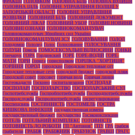
ФРАКЦІЇ
ГОЛОВКОМ
ГОЛОВНА БІЛЬ
ГОЛОВНА ВУЛИЦЯ
ГОЛОВНА ЦІЛЬ
ГОЛОВНЕ УПРАВЛІННЯ ПОЛІЦІЇ У
ЗАПОРІЗЬКІЙ ОБЛАСТІ
ГОЛОВНЕ УПРАВЛІННЯ
РОЗВІДКИ
ГОЛОВНИЙ БІЛЬ
ГОЛОВНИЙ ДОКУМЕНТ
ГОЛОВНИЙ ЛІКАР
ГОЛОВНИЙ УБОР
ГОЛОВНІ НОВИНИ
ГОЛОВНІ ОЗНАКИ
ГОЛОВНОКОМАНДУВАЧ
Головнокомандувач Збройних сил України
ГОЛОВНОКОМАНДУВАЧ ЗСУ
ГОЛОВУВАННЯ
ГОЛОД
Голодомор
Гололед
Голос
Голосование
ГОЛОСУВАННЯ
ГОЛУБИ
Гомель
ГОМОСЕКСУАЛЬНІ ВІДНОСИНИ
ГОНКИ
Гончарук
ГОРА
Гординский
ГОРЕ
ГОРЕ-ВОДІЙ
ГОРЕ-
МАТИ
ГОРИ
Горига
горисполком
ГОРІЛКА "ХОРТИЦЯ"
ГОРІННЯ
ГОРОД
городские
Городские тепловые сет
Городские тепловые сети
городской бюджет
городской пляж
Городской совет
горсовет
горячая вода
Горячая линия
Госгеокадастр
Госкино
госпитализация
ГОСПОДАР
ГОСПОДАРІ
ГОСПОДАРСТВО
ГОСПОДАРСЬКИЙ СУД
Госпотребслужба
Госпробпотребслужба
Госпродпотребслужба
Госпродслужба
Госпролпотребслужба
госрегулирование
Госспецсвязь
ГОСТИННІСТЬ
ГОСТОМЕЛЬ
ГОСТРА
КИШКОВА ІНФЕКЦІЯ
государственная измена
государственный бюджет
государство
Госэкоинспекция
ГОТЕЛЬ
ГОТЕЛЬНИЙ КОМПЛЕКС
ГОТОВНІСТЬ
ГОТОВНІСТЬ ДО РОБОТИ
ГП "Антонов"
ГПУ
ГРА
грабеж
грабители
ГРАБІЖ
ГРАБІЖНИК
ГРАБУНОК
ГРАВЦІ
ГРАГС