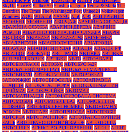
S.T.A.L.K.E.R
Saab 340
Save Ukraine
SCALP
Skoda Octavia
SkyUp
SpaceX
Stalker 5.0
Starship
telegram
Teresa & Maria
The
Guardian
The Times
The Washington Post
United24
Volkswagen
Windows
WOG
WTA 250
YASNO
А-50
А-95
АБІТУРІЄНТИ
АБОНЕНТ
АБОНЕНТИ
АБОРДАЖ
АВАРІЙНА СИТУАЦІЯ
АВАРІЙНА СЛУЖБА
АВАРІЙНІ ДЕРЕВА
АВАРІЙНІ
РОБОТИ
АВАРІЙНО-РЯТУВАЛЬНА СЛУЖБА
АВАРІЯ
АВДІЇВКА
АВІАБАЗА
АВІАБАЗА РФ
АВІАБОМБА
АВІАДВИГУНИ
АВІАСПОЛУЧЕННЯ
АВІАТРОЩА
АВІАУДАР
АВІАЦІЙНИЙ УДАР
АВІАЦІЯ
АВІАЦІЯ РФ
АВІАШОУ
АВОКАДО
АВСТРАЛІЯ
АВТІВКА
АВТІВКА
ДЛЯ ВІЙСЬКОВИХ
АВТІВКИ
АВТО
АВТОАВАРІЯ
АВТОБІОГРАФІЯ
АВТОБУС
АВТОБУС №27
АВТОБУСНИЙ МАРШРУТ
АВТОБУСНІ МАРШРУТИ
АВТОВИКУП
АВТОВЛАСНИК
АВТОВОКЗАЛ
ЗАПОРІЖЖЯ
АВТОЄВРОСИЛА
АВТОЗАПРАВНА
СТАНЦІЯ
АВТОКАТАСТРОФА
АВТОКОЛІНЧАСТИЙ
ПІДІЙМАЧ
АВТОКРАДІЙКА
АВТОМАТ
АВТОМАТИЗАЦІЯ
АВТОМАТИЗОВАНА СИСТЕМА
АВТОМОБІЛЬ
АВТОМОБІЛЬ ВАЗ
АВТОМОБІЛЬНА
СТОЯНКА
АВТОМОБІЛЬНІ НОМЕРИ
АВТОНОМНА
РОБОТА
АВТОПАРК
АВТОПРИГОДА
АВТОПРОБІГ
АВТОРКА
АВТОТРАНСПОРТ
АВТОТРАНСПОРТНИЙ
ЗАСІБ
АВТОТРАНСПОРТНИЙ ЗАСОБ
АВТОТРОЩА
АВТОШЛЯХ
АГЕНСТВО ВІДНОВЛЕННЯ
АГЕНТ
АГЕНТ