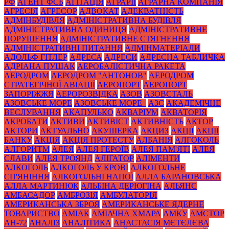
РФ
АГЕНТ ФСБ
АГІТАЦІЯ
АГРАРІЇ
АГРАРНА КОМПАНІЯ
АГРЕСІЯ
АГРЕСОР
АДВОКАТ
АДЕКВАТНІСТЬ
АДМІНБУДІВЛЯ
АДМІНІСТРАТИВНА БУДІВЛЯ
АДМІНІСТРАТИВНА ОДИНИЦЯ
АДМІНІСТРАТИВНЕ
ПОРУШЕННЯ
АДМІНІСТРАТИВНЕ СТЯГНЕННЯ
АДМІНІСТРАТИВНІ ПИТАННЯ
АДМІНМАТЕРІАЛИ
АДОЛЬФ ГІТЛЕР
АДРЕСА
АДРЕСИ
АДРЕСНА ТАБЛИЧКА
АДРІАНА ПУЩАК
АЕРОБАЛІСТИЧНА РАКЕТА
АЕРОДРОМ
АЕРОДРОМ "АНТОНОВ"
АЕРОДРОМ
СТРАТЕГІЧНОЇ АВІАЦІЇ
АЕРОПОРТ
АЕРОПОРТ
ЗАПОРІЖЖЯ
АЕРОРОЗВІДКА
АЗОВ
АЗОВСТАЛЬ
АЗОВСЬКЕ МОРЕ
АЗОВСЬКЕ МОРЕ_
АЗС
АКАДЕМІЧНЕ
ВЕСЛУВАННЯ
АКАПУЛЬКО
АКВАРІУМ
АКВАТОРІЯ
АКРОБАТИ
АКТИВИ
АКТИВІСТ
АКТИВНІСТЬ
АКТОР
АКТОРИ
АКТУАЛЬНО
АКУШЕРКА
АКЦИЗ
АКЦІЇ
АКЦІЇ
БАНКУ
АКЦІЯ
АКЦІЯ ПРОТЕСТУ
АЛБАНІЯ
АЛГОКОЛЬ
АЛГОРИТМ
АЛЕЯ
АЛЕЯ ГЕРОЇВ
АЛЕЯ ПАМ'ЯТІ
АЛЕЯ
СЛАВИ
АЛЕЯ ТРОЯНД
АЛІГАТОР
АЛІМЕНТИ
АЛКОГОЛЬ
АЛКОГОЛЬ У КРОВІ
АЛКОГОЛЬНЕ
СП'ЯНІННЯ
АЛКОГОЛЬНІ НАПОЇ
АЛЛА БАРАНОВСЬКА
АЛЛА МАРТИНЮК
АЛЬБІНА ДЕРЮГІНА
АЛЬЯНС
АМБАСАДОР
АМБРОЗІЯ
АМБУЛАТОРІЯ
АМЕРИКАНСЬКА ЗБРОЯ
АМЕРИКАНСЬКЕ ЯДЕРНЕ
ТОВАРИСТВО
АМІАК
АМІАЧНА ХМАРА
АМКУ
АМСТОР
АН-72
АНАЛІЗ
АНАЛІТИКА
АНАСТАСІЯ МЄТЄЛЄВА