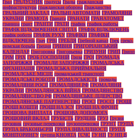
Град
ГРАДУСНИК
градусы
Грады
гражданская
инфраструктура
гражданская оборона
Гражданство
ГРАЛЬНИЙ ЗАКЛАД
ГРАЛЬНІ АВТОМАТИ
ГРАМОДЯНИ
УКРАЇНИ
ГРАМОТА
Граната
ГРАНАТИ
ГРАНАТОМЕТ
граница
грант
ГРАНТИ
ГРАТИ
график
график работы
ГРАФІК ВІДКЛЮЧЕННЯ СВІТЛА
ГРАФІК ВІДКЛЮЧЕНЬ
графік роботи
ГРАФІК РУХУ
ГРАФІКИ
ГРАФІКИ
ВІДКЛЮЧЕНЬ
Грач
ГРВІ
ГРЕБЛЯ
Гребной канал
Грек
греко-
римская борьба
Греция
ГРИВНЯ
ГРИГОРІАНСЬКИЙ
КАЛЕНДАР
Григоровка
Григорьевка
ГРИЗУНИ
ГРИП
Грипп
ГРІМ
ГРІХ
ГРОБ ГОСПОДНІЙ
Гроза
ГРОІ
ГРОМАДА
ЗАПОРІЖЖЯ
ГРОМАДИ ЗАПОРІЖЖЯ
ГРОМАДСЬКА
ОРГАНІЗАЦІЯ
ГРОМАДСЬКА ПРИЙМАЛЬНЯ
ГРОМАДСЬКЕ МІСЦЕ
громадський транспорт
ГРОМАДСЬКІ РОБОТИ
ГРОМАДСЬКІСТЬ
громады
ГРОМАДЯНИ РОСІЇ
ГРОМАДЯНИ РФ
ГРОМАДЯНИ
УКРАЇНИ
ГРОМАДЯНСКА ВІЙНА
ГРОМАДЯНСТВО
ГРОМАДЯНСТВО РФ
ГРОМАДЯНСЬКЕ ЛІДЕРСТВО
ГРОМАДЯНСЬКЕ ПАРТНЕРСТВО
ГРОСІ
ГРОССІ
ГРОШІ
ГРОШІ КОШТИ
ГРОШІ НА ЗСУ
ГРОШІ НА ФРОНТ
ГРОШОВА ВИПЛАТА
ГРОШОВА ДОПОМОГА
ГРОШОВИЙ ВКЛАД
ГРУБІСТЬ
ГРУДЕНЬ
ГРУЗ
Грузия
грузовик
грузовые перевозки
грузоперевозки
ГРУНТ
ГРУПА
ГРУПА БРАКОНЬЄРІВ
ГРУПА ІНВАЛІДНОСТІ
ГРУПА
МОНІТОРИНГУ
группа KHORTA
ГСЧС
ГУ НП
ГУ НП В