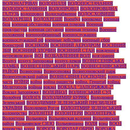
ВОДОНАГРІВАЧ
ВОДОПІЛЛЯ
ВОДОПОСТАЧАННЯ
ВОДОПОСТАЧЯННЯ
ВОДОПРОВІД
ВОДОПРОВІДНА
ГАЛУЗЬ
водопровод
Водоснабжение
ВОДОСХОВИЩЕ
ВОДОХРЕЩА
ВОДОХРЕЩЕ
Военбуд
военкомат
военная
база
военная обстановка
военная помощь
Военная
прокуратура
военная ситуация
военная техника
Военное
положение
военнообязанный
военнослужащие
военнослужащий рф
военные действия
военный сбор
Военстрой
ВОЄНКОМ
ВОЄННИЙ АЕРОДРОМ
ВОЄННИЙ
ЗБІР
ВОЄННИЙ ЗЛОЧИН
ВОЄННИЙ СТАН
вождение в
нетрезвом виде
ВОЗ
ВОЗБАВЛЕННЯ ВОЛІ
возгорание
Воздух
воздух Запорожья
воздух-хемля
ВОЗНЕСЕНІВСЬКА
ДАМБА
ВОЗНЕСЕНІВСЬКИЙ ПАРК
ВОЗНЕСЕНІВСЬКИЙ
РАЙОН
Вознесенка
Вознесеновка
Вознесеновский парк
Вознесеновский район
ВОЗНЕСІННЯ ГОСПОДНЄ
воинская
часть
ВОЇНИ
война
война рашисты
война. Генштаб
война.
Мелитополь
войнаа
вокзал
ВОКЗАЛ "ЗАПОРІЖЖЯ-2"
Вокзал Запоріжжя І
ВОЛЕЙБОЛ
ВОЛИНСЬКИЙ СУД
Волобуев
ВОЛОГА
ВОЛОДИМИР БУРЯК_
Володимир
Зеленський
ВОЛОДИМИР ЗЕЛЕНСЬКИЙ ПРЕЗИДЕНТ
УКРАЇНИ
Володимир Рогов
ВОЛОДТМИР ЗЕЛЕНСЬКИЙ
волонерство
ВОЛОНТЕР
ВОЛОНТЕРИ
ВОЛОНТЕРКА
Волонтеры
Вольнянск
Вольнянская колония
Вольнянский
район
Вольнянское СИЗО
Вольнянщина
ВОЛЯ
вона
ВООЗ
воровство
ворог
ВОРОГИ
ВОРОДАР ОБРІЮ
ВОРОЖА