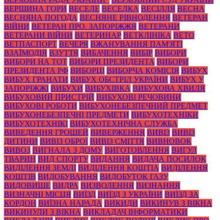
ВЕРШИНА ГОРИ
ВЕСЕЛЕ
ВЕСЕЛКА
ВЕСІЛЛЯ
ВЕСНА
ВЕСНЯНА ПОГОДА
ВЕСНЯНЕ РІВНОДЕННЯ
ВЕТЕРАН
ВІЙНИ
ВЕТЕРАН ПРО. ЗАПОРІЖЖЯ
ВЕТЕРАНИ
ВЕТЕРАНИ ВІЙНИ
ВЕТЕРИНАР
ВЕТКЛІНІКА
ВЕТО
ВЕТПАСПОРТ
ВЕЧЕРЯ
ВЖАНУВАННЯ ПАМ'ЯТІ
ВЗАЇМОДІЯ
ВЗУТТЯ
ВИБАЧЕННЯ
ВИБІР
ВИБОРИ
ВИБОРИ НА ТОТ
ВИБОРИ ПРЕЗИДЕНТА
ВИБОРИ
ПРЕЗИДЕНТА РФ
ВИБОРЦІ
ВИБОРЧА КОМІСІЯ
ВИБУХ
ВИБУХ ГРАНАТИ
ВИБУХ ОБСТРІЛ УКРАЇНИ
ВИБУХ У
ЗАПОРІЖЖІ
ВИБУХИ
ВИБУХІВКА
ВИБУХОВА ХВИЛЯ
ВИБУХОВИЙ ПРИСТРІЙ
ВИБУХОВІ РЕЧОВИНИ
ВИБУХОВІ РОБОТИ
ВИБУХОНЕБЕЗПЕЧНИЙ ПРЕДМЕТ
ВИБУХОНЕБЕЗПЕЧНІ ПРЕДМЕТИ
ВИБУХОТЕХНІКИ
ВИБУХОТЕХНІКІ
ВИБУХОТЕХНІЧНА СЛУЖБА
ВИВЕДЕННЯ ГРОШЕЙ
ВИВЕРЖЕННЯ
ВИВІЗ
ВИВІЗ
ДИТИНИ
ВИВІЗ ОБРОЇ
ВИВІЗ СМІТТЯ
ВИВНОВОК
ВИВОЗ
ВИГНАЛА З ДОМУ
ВИГОТОВЛЕННЯ
ВИГУЛ
ТВАРИН
ВИД СПОРТУ
ВИДАННЯ
ВИДАЧА ПОСИЛОК
ВИДІЛЕННЯ ЗЕМЛІ
ВИДІЛЕННЯ КОШТІА
ВИДІЛЕННЯ
КОШТІВ
ВИДОБУВАННЯ
ВИДОБУТОК ГАЗУ
ВИДОВИЩЕ
ВИДРА
ВИЗВОЛЕННЯ
ВИЗНАННЯ
ВИЗНАЧНІ МІСЦЯ
ВИЇЗД
ВИЇЗД З УКРАЇНИ
ВИЇЗД ЗА
КОРДОН
ВИЇЗНА НАРАДА
ВИКИДИ
ВИКИНУВ З ВІКНА
ВИКИНУЛИ З ВІКНА
ВИКЛАДАЧ ІНФОРМАТИКИ