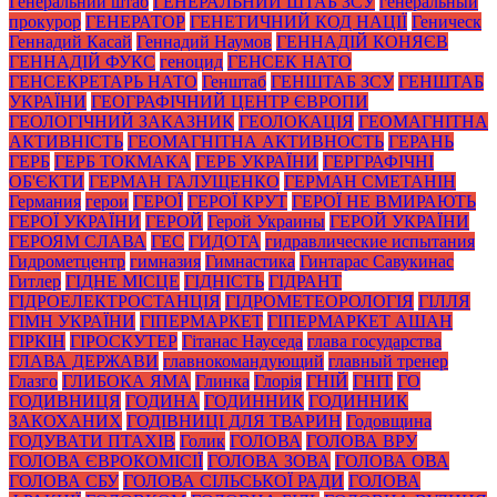
Генеральний штаб
ГЕНЕРАЛЬНИЙ ШТАБ ЗСУ
генеральный
прокурор
ГЕНЕРАТОР
ГЕНЕТИЧНИЙ КОД НАЦІЇ
Геническ
Геннадий Касай
Геннадий Наумов
ГЕННАДІЙ КОНЯЄВ
ГЕННАДІЙ ФУКС
геноцид
ГЕНСЕК НАТО
ГЕНСЕКРЕТАРЬ НАТО
Генштаб
ГЕНШТАБ ЗСУ
ГЕНШТАБ
УКРАЇНИ
ГЕОГРАФІЧНИЙ ЦЕНТР ЄВРОПИ
ГЕОЛОГІЧНИЙ ЗАКАЗНИК
ГЕОЛОКАЦІЯ
ГЕОМАГНІТНА
АКТИВНІСТЬ
ГЕОМАГНІТНА АКТИВНОСТЬ
ГЕРАНЬ
ГЕРБ
ГЕРБ ТОКМАКА
ГЕРБ УКРАЇНИ
ГЕРГРАФІЧНІ
ОБ'ЄКТИ
ГЕРМАН ГАЛУЩЕНКО
ГЕРМАН СМЕТАНІН
Германия
герои
ГЕРОЇ
ГЕРОЇ КРУТ
ГЕРОЇ НЕ ВМИРАЮТЬ
ГЕРОЇ УКРАЇНИ
ГЕРОЙ
Герой Украины
ГЕРОЙ УКРАЇНИ
ГЕРОЯМ СЛАВА
ГЕС
ГИДОТА
гидравлические испытания
Гидрометцентр
гимназия
Гимнастика
Гинтарас Савукинас
Гитлер
ГІДНЕ МІСЦЕ
ГІДНІСТЬ
ГІДРАНТ
ГІДРОЕЛЕКТРОСТАНЦІЯ
ГІДРОМЕТЕОРОЛОГІЯ
ГІЛЛЯ
ГІМН УКРАЇНИ
ГІПЕРМАРКЕТ
ГІПЕРМАРКЕТ АШАН
ГІРКІН
ГІРОСКУТЕР
Гітанас Науседа
глава государства
ГЛАВА ДЕРЖАВИ
главнокомандующий
главный тренер
Глазго
ГЛИБОКА ЯМА
Глинка
Глорія
ГНІЙ
ГНІТ
ГО
ГОДИВНИЦЯ
ГОДИНА
ГОДИННИК
ГОДИННИК
ЗАКОХАНИХ
ГОДІВНИЦІ ДЛЯ ТВАРИН
Годовщина
ГОДУВАТИ ПТАХІВ
Голик
ГОЛОВА
ГОЛОВА ВРУ
ГОЛОВА ЄВРОКОМІСІЇ
ГОЛОВА ЗОВА
ГОЛОВА ОВА
ГОЛОВА СБУ
ГОЛОВА СІЛЬСЬКОЇ РАДИ
ГОЛОВА