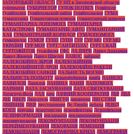
ЗАПОРІЗЬКІЙ ОБЛАСТІ
ГУ НП в Запорожской области
губернатор
ГУБЕРНЕТОР
ГУДОК ПОТЯГА
Гуляйполе
Гуляйполец
Гуляйпольский район
Гуляйпольское
ГУМА
гуманитарка
Гуманитарная помощь
гуманитарный коридор
ГУМАНІТАРНА ДОПОМОГА
ГУМАНІТАРНА
КАТАСТРОФА
ГУМАНІТАРНЕ АВТО
ГУМАНІТАРНИЙ
ХАБ
ГУМАНІТРАНИЙ КОРИДОР
ГУМДОПОМОГА
гумкоридор
ГУМОР
ГУНП
ГУПН
ГУР
ГУР МО
ГУР МО
УКРАЇНИ
ГУР МОУ
ГУРТ "АНТИТІЛА"
ГУРТ СКАЙ
ГУРТОЖИТОК
гусасфальт
ГФС
ДА ВІНЧІ
Давид Арахамия
Давид Жвания
Давид Шредер
ДАВОС
дайвинг
ДАЛЕКОБІЙНА ЗБРОЯ
ДАЛЕКОБІЙНИК
ДАЛЕКОБІЙНИТЙ ДРОН
ДАЛЕКОБІЙНІ РАКЕТИ
ДАЛЕКОБІЙНІ САНКЦІЇ
ДАЛЬНІСТЬ ВОГНЮ
ДАЛЬНІСТЬ ПОЛЬОТУ
дальнобойщики
дамба
ДАНИЛО
ДАВИДОВ
Данилов
ДАНИНА
ДАНІЯ
ДАПОМОГА
ДАРІННЯ
ДАТА ЗАСНУВАННЯ
ДАТА СВЯТКУВАННЯ
Датагруп-Воля
ДАХ
дача
ДАЧНИЙ КООПЕРАТИВ
ДБР
ДВА
ДНІ
ДВЕРІ
Двигатель
ДВИГУН
движение
ДВІ СТІНИ
ДВІЙНИК
ДВІР
двустороннее
Де Дзерби
дебаты
ДЕВІД
КОЕН
девушка
дезертирство
дезинфекторы
Дезинфекция
ДЕЗІНФОРМАЦІЯ
декларация
декларирование
декоммунизация
ДЕКОМУНІЗАЦІЯ
ДЕКОМУНІЗАЦІЯ
ПЕРЕЙМЕНУВАННЯ
ДЕКОРАЦІЯ
ДЕМЕНЦІЯ
ДЕМОБІЛІЗАЦІЯ
ДЕМОГРАФІЧНА КРИЗА
ДЕМОГРАФІЯ