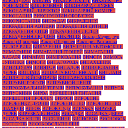
ВИКЛАДАЧИ
ВИКЛИК
ВИКЛИК ПОЛІЦІЇ
ВИКЛИК ПРО
ДОПОМОГУ
ВИКЛЮЧЕННЯ
ВИКОНАВЧА СЛУЖБА
ВИКОНАВЧИЙ ДИРЕКТОР
ВИКОНАВЧИЙ КОМІТЕТ
ВИКОНАННЯ
ВИКОНУЮЧИЙ ОБОВ'ЯЗКИ
ВИКОРИСТАННЯ
ВИКРАДАЧ
ВИКРАДЕННЯ
ВИКРАДЕННЯ АВТІВКИ
ВИКРАДЕННЯ ДИТИНИ
ВИКРАДЕННЯ ДІТЕЙ
ВИКРАДЕННЯ ЛЮДЕЙ
ВИКРАДЕННЯ ЛЮДИНИ
ВИКРИТТЯ
Виктор Медведчук
Виктор Приходько
Виктор Шершнев
Виктория Ратникова
ВИЛОВ РИБИ
ВИЛУЧЕННЯ
ВИЛУЧЕННЯ АВТОМОБІЛЯ
ВИМАГАННЯ
ВИМАГАННЯ ГРОШЕЙ
ВИМАГАННЯ
ХАБАРЯ
ВИМАГАЧІ
ВИМІРЮВАННЯ
ВИМОГА
ВИМОГА
ЗУПИНКИ
ВИМОГИ
ВИНАГОРОДА
ВИНАХІДНИК
ВИНИЩУВАЧ
ВИНЯТОК
ВИПАДОК
ВИПИЛЮВАННЯ
ДЕРЕВ
ВИПЛАТА
ВИПЛАТА КОМПЕНСАЦІЇ
ВИПЛАТИ
ВИПЛАТИ ВІЙСЬКОВИМ
ВИПРАВНА КОЛОНІЯ
ВИПРАВНІ РОБОТИ
ВИПРАВНОЙ ЦЕНТР
ВИПРОБУВАЛЬНИЙ ТЕРМІН
ВИПРОБУВАННЯ
ВИПУСК
ВИПУСКНИК
ВИРВА
ВИРІШЕННЯ ПИТАННЯ
ВИРІШЕННЯ ПРОБЛЕМ
ВИРОБИ
ВИРОБНИК
ВИРОБНИКИ ДРОНІВ
ВИРОБНИЦТВО
ВИРОБНИЦТВО
ШАХЕДІВ
ВИРОК
ВИРОК СУДУ
ВИРУБКА
ВИРУБКА
ДЕРЕВ
ВИРУБКА ЯЛИНОК
ВИСАДКА
ВИСАДКА ДЕРЕВ
ВИСАДКА КВІТІВ
ВИСЕЛЕННЯ
ВИСНОВОК
ВИСНОВОК
ЕКСТЕРТІВ
ВИСОКОВОЛЬТНІ ЛІНІЇ