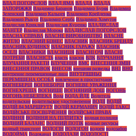
ВЛАД ПОГОРЄЛОВ
ВЛАД ЯМА
ВЛАДА
ВЛАДА
ЗАПОРІЖЖЯ
Владимир Баранов
Владимир Буряк
Владимир
Зеленский
Владимир Кальцев
Владимир Крейденко
Владимир Рыкун
Владимир Серба
Владимир Хомутов
Владислав Криклий
Владислав Куценко
ВЛАДИСЛАВ
МАНГЕР
Владислав Мороко
ВЛАДИСЛАВ ПОГОРЄЛОВ
ВЛАСНА СПРАВА
ВЛАСНЕ ВИРОБНИЦТВО
ВЛАСНЕ
ЖИТЛО
ВЛАСНИЙ БІЗНЕС
ВЛАСНИК
ВЛАСНИК БРЕНДУ
ВЛАСНИК БУДИНКУ
ВЛАСНИК ГАРАЖУ
ВЛАСНИК
ОСЕЛІ
ВЛАСНИКИ
ВЛАСНИЦЯ
ВЛАСНІ ОЧІ
ВЛАСНІ
ПОТРЕБИ
ВЛАСНІСТЬ
власть
власюк
ВЛК
ВЛУЧАННЯ
ВЛУЧАННЯ РАКЕТИ
ВЛУЧЕННЯ
ВМС
ВНЕСЕННЯ ЗМІН
ВНЕСЕННЯ ПРАВОК
ВНЕСОК
внешняя разведка
ВНЗ
ВНО
внутренне перемещенные лица
ВНУТРІШНЬО
ПЕРЕМІЩЕНА ОСОБА
вовлечение в проституцию
ВОГНЕБЕРЦІ
ВОГНЕБОРЦІ
ВОГНЕВЕ УРАЖЕННЯ
ВОГНЕХРЕЩА
ВОГНИЩЕ
ВОГНЯНИЙ ДОЩ
ВОГОНЬ
ВОГОНЬ НЕБЕЗПЕКА
Вода
ВОДА ЙДЕ
Водитель
водительские
водительское удостоверение
ВОДІЇ
ВОДІЙ
ВОДІЙ 84 МАРШРУТУ
ВОДІЙ КЕРМАНИЧ
ВОДІЙ ТАКСІ
ВОДІЙСЬКЕ ПОСВІДЧЕННЯ
ВОДІЙСЬКІ ПРАВА
ВОДІННЯ
ВОДІННЯ НА ПІДПИТКУ
водная полиция
ВОДНИЙ БАЛАНС
ВОДНИЙ ПОТІК
водные ресурсы
водный транспорт
ВОДОГІН
ВОДОГОН
водоем
водозабор
ВОДОЙМА
Водоканал
ВОДОЛАЗИ
ВОДОЛОСТІ