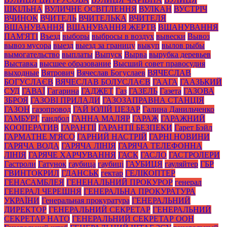
ШКІЛЬНА
ВУЛИЧНЕ ОСВІТЛЕННЯ
ВУЛКАН
ВУСТРІЧ
ВЧИНОК
ВЧИТЕЛЬ
ВЧИТЕЛЬКА
ВЧИТЕЛЯ
ВШАНУВАННЯ
ВШАНУВАННЯ ЖЕРТВ
ВШАНУВАННЯ
ПАМ'ЯТІ
Въезд
выборы
выбросы в воздух
вывески
Вывоз
вывоз мусора
выезд
выезд за границу
выкуп
вылов рыбы
вымогательство
выплаты
Выпуск
Вырва
вырубка деревьев
Выставка
высшее образование
Высший совет правосудия
выходные
Вятрович
Вячеслав Богуслаев
ВЯЧЕСЛАВ
БОГУСЛАЄВ
ВЯЧЕСЛАВ БОЛУСЛАЄВ
ГААГА
ГААЗЬКИЙ
СУД
ГАВАЇ
Гагарина
ГАДЖЕТ
Газ
ГАЗЕЛЬ
Газета
ГАЗОВА
ЗБРОЯ
ГАЗОВІ ПРИЛАДИ
ГАЗОЗАПРАВНА СТАНЦІЯ
ГАЗОН
газопровод
ГАЙ ЮЛІЙ ЦЕЗАР
Галина Данильченко
ГАМБУРГ
гандбол
ГАННА МАЛЯР
ГАРАЖ
ГАРАЖНИЙ
КООПЕРАТИВ
ГАРАНТІЇ
ГАРАНТІЇ БЕЗПЕКИ
Гарет Бэйл
ГАРМАТНЕ М'ЯСО
ГАРНИЙ НАСТРІЙ
ГАРНІ НОВИНИ
ГАРЯЧА ВОДА
ГАРЯЧА ЛІНІЯ
ГАРЯЧА ТЕЛЕФОННА
ЛІНІЯ
ГАРЯЧЕ ХАРЧУВАННЯ
ГАСК
ГАСЛО
ГАСТРОЛЕРИ
Гастроли
Гатунок
гаубица
гаубиці
ГАУБИЦЯ
гауляйтер
ГБР
ГВИНТОКРИЛ
ГДАНСЬК
гектар
ГЕЛІКОПТЕР
ГЕНАСАМБЛЕЯ
ГЕНЕНАЛЬНИЙ ПРОКУРОР
генерал
ГЕНЕРАЛ ЧЕРЕШНЯ
ГЕНЕРАЛЬНА ПРОКУРАТУРА
УКРАЇНИ
Генеральная прокуратура
ГЕНЕРАЛЬНИЙ
ДИРЕКТОР
ГЕНЕРАЛЬНИЙ СЕКРЕТАР
ГЕНЕРАЛЬНИЙ
СЕКРЕТАР НАТО
ГЕНЕРАЛЬНИЙ СЕКРЕТАР ООН