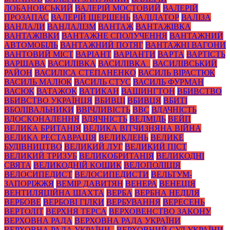
ЛОБАНОВСЬКИЙ
ВАЛЕРІЙ МОСТОВИЙ
ВАЛЕРІЙ
ПРОЗАПАС
ВАЛЕРІЙ ШЕРШЕНЬ
ВАЛІДАТОР
ВАЛІЗА
ВАНДАЛИ
ВАНДАЛІЗМ
ВАНТАЖ
ВАНТАЖІВКА
ВАНТАЖІВКИ
ВАНТАЖНЕ СПОЛУЧЕННЯ
ВАНТАЖНИЙ
АВТОМОБІЛЬ
ВАНТАЖНИЙ ПОТЯГ
ВАНТАЖНІ ВАГОНИ
ВАНТОВИЙ МІСТ
ВАРІАНТ
ВАРІАНТИ
ВАРТА
ВАРТІСТЬ
ВАРШАВА
ВАСИЛІВКА
ВАСИЛІВКА_
ВАСИЛІВСЬКИЙ
РАЙОН
ВАСИЛІСА СТЕПАНЕНКО
ВАСИЛЬ ВІРАСТЮК
ВАСИЛЬ МАЛЮК
ВАСИЛЬ СТУС
ВАСИЛЬ ФУРМАН
ВАСЮК
ВАТАЖОК
ВАТИКАН
ВАШИНГТОН
ВБИВСТВО
ВБИВСТВО УКРАЇНЦЯ
ВБИВЦІ
ВБИВЦЯ
ВБИТІ
ВБОЛІВАЛЬНИКИ
ВВІЧЛИВІСТЬ
ВВС
ВДАЧНІСТЬ
ВДОСКОНАЛЕННЯ
ВДЯЧНІСТЬ
ВЕДМІДЬ
ВЕЙП
ВЕЛИКА БРИТАНІЯ
ВЕЛИКА ВІТЧИЗНЯНА ВІЙНА
ВЕЛИКА РЕСТАВРАЦІЯ
ВЕЛИКДЕНЬ
ВЕЛИКЕ
БУДІВНИЦТВО
ВЕЛИКИЙ ЛУГ
ВЕЛИКИЙ ПІСТ
ВЕЛИКИЙ ТРИЗУБ
ВЕЛИКОБРИТАНІЯ
ВЕЛИКОДНІ
СВЯТА
ВЕЛИКОДНІЙ КОШИК
ВЕЛОПОЛІЦІЯ
ВЕЛОСИПЕДИСТ
ВЕЛОСИПЕДИСТИ
ВЕЛЬТУМ-
ЗАПОРІЖЖЯ
ВЕМІР ДАВИТЯН
ВЕНЕРА
ВЕНЕЦІЯ
ВЕНТИЛЯЦІЙНА ШАХТА
ВЕРБА
ВЕРБНА НЕДІЛЯ
ВЕРБОВЕ
ВЕРБОВІ ГІЛКИ
ВЕРБУВАННЯ
ВЕРЕСЕНЬ
ВЕРТОЛІТ
ВЕРХНЯ ТЕРСА
ВЕРХОВЕНСТВО ЗАКОНУ
ВЕРХОВНА РАДА
ВЕРХОВНА РАДА УКРАЇНИ
ВЕРХОВНА РАДА УКРАЇНИ_
ВЕРХОВНИЙ СУД УКРАЇНИ