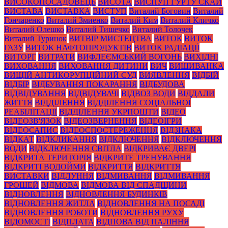
ВИСОКОПОСАДОВЕЦЬ
ВИСОТА
ВИСПУП ГУРТУ СКАЙ
ВИСТАВА
ВИСТАВКА
ВИСТУП
Виталий Боговин
Виталий
Гончаренко
Виталий Змиенко
Виталий Ким
Виталий Кличко
Виталий Олешко
Виталий Тишечко
Виталий Толочек
Виталий Туринок
ВИТВІР МИСТЕЦТВА
ВИТОК
ВИТОК
ГАЗУ
ВИТОК НАФТОПРОДУКТІВ
ВИТОК РАДІАЦІЇ
ВИТОРГ
ВИТРАТИ
ВИФЛЕЄМСЬКИЙ ВОГОНЬ
ВИХІДНІ
ВИХОВАННЯ
ВИХОВАННЯ ДИТИНИ
ВИЧ
ВИШИВАНКА
ВИЩІЙ АНТИКОРУПЦІЙНИЙ СУД
ВИЯВЛЕННЯ
ВІДБІЙ
ВІДБІР
ВІДБУВАННЯ ПОКАРАННЯ
ВІДБУДОВА
ВІДВІДУВАННЯ
ВІДВІДУВАЧІ
ВІДВОЗ ВОДИ
ВІДДАЛИ
ЖИТТЯ
ВІДДІЛЕННЯ
ВІДДІЛЕННЯ СОЦІАЛЬНОЇ
РЕАБІЛІТАЦІЇ
ВІДДІЛЕННЯ УКРПОШТИ
ВІДЕО
ВІДЕОЗВ'ЯЗОК
ВІДЕОЗВЕРНЕННЯ
ВІДЕОІГРИ
ВІДЕОСАПИС
ВІДЕОСПОСТЕРЕЖЕННЯ
ВІДЗНАКА
ВІДКАТ
ВІДКЛИКАННЯ
ВІДКЛЮЧЕННЯ
ВІДКЛЮЧЕННЯ
ВОДИ
ВІДКЛЮЧЕННЯ СВІТЛА
ВІДКРИВАЄ ДВЕРІ
ВІДКРИТА ТЕРИТОРІЯ
ВІДКРИТЕ ТРЕНУВАННЯ
ВІДКРИТІ ВОДОЙМИ
ВІДКРИТТЯ
ВІДКРИТТЯ
ВИСТАВКИ
ВІДЛУННЯ
ВІДМИВАННЯ
ВІДМИВАННЯ
ГРОШЕЙ
ВІДМОВА
ВІДМОВА ВІД СПАДЩИНИ
ВІДНОВЛЕННЯ
ВІДНОВЛЕННЯ БУДИНКІВ
ВІДНОВЛЕННЯ ЖИТЛА
ВІДНОВЛЕННЯ НА ПОСАДІ
ВІДНОВЛЕННЯ РОБОТИ
ВІДНОВЛЕННЯ РУХУ
ВІДОМОСТІ
ВІДПЛАТА
ВІДПОВА ВІД ПАЛІННЯ