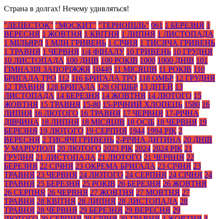
Страна в долгах! Нечему удивляться!
"ЛЕПЕСТОК"
"МОСКИТ"
"ТЕРНОПІЛЬ"
061
1 БЕРЕЗНЯ
1
ВЕРЕСНЯ
1 ЖОВТНЯ
1 КВІТНЯ
1 ЛИПНЯ
1 ЛИСТОПАДА
1 МІЛЬЯРД
1 МЛН ГРИВЕНЬ
1 СІЧНЯ
1 ТИСЯЧА ГРИВЕНЬ
1 ТРАВНЯ
1 ЧЕРВНЯ
1/4 ФІНАЛУ
10 ГРИВЕНЬ
10 ГРУДНЯ
10 ЛИСТОПАДА
100 ДНІВ
100 РОКІВ
1000
1000 ДНІВ
101
ГІМНАЗІЯ ЗАПОРІЖЖЯ
10449
11 МІСЯЦІВ
11 РОКІВ
110
БРИГАДА ТРО
112
116 БРИГАДА ТРО
118 ОМБР
12 ГРУДНЯ
12 ТРАВНЯ
128 БРИГАДА
128 ОГШБР
13 ДІТЕЙ
13
ЛИСТОПАДА
14 БЕРЕЗНЯ
14 ЖОВТНЯ
14 ЛЮТОГО
15
ЖОВТНЯ
15 ТРАВНЯ
15-80
15-РІЧНИЙ ХЛОПЕЦЬ
1580
16
ЛИПНЯ
16 ЛЮТОГО
16 ТРАВНЯ
17 ЧЕРВНЯ
17-РІЧНА
ДІВЧИНА
18 ЛИПНЯ
18 МІСЯЦІВ
18 ОСІБ
18 ЧЕРВНЯ
19
БЕРЕЗНЯ
19 ЛЮТОГО
19 СЕРПНЯ
1944
1994 РІК
2
ВЕРЕСНЯ
2 ТИСЯЧІ ГРИВЕНЬ
2-РІЧНА ДИТИНА
20 ДНІВ
У МАРІУПОЛІ
20 ЛЮТОГО
2023 РІК
2024
2024 РІК
21
ГРУДНЯ
21 ЛИСТОПАДА
21 ЛЮТОГО
21 ЧЕРВНЯ
22
БЕРЕЗНЯ
22 СІЧНЯ
23 ОКРЕМА БРИГАДА
23 СІЧНЯ
23
ТРАВНЯ
23 ЧЕРВНЯ
24 ЛЮТОГО
24 СЕРПНЯ
24 СІЧНЯ
24
ТРАВНЯ
25 БЕРЕЗНЯ
25 РОКІВ
26 БЕРЕЗНЯ
26 ЖОВТНЯ
26 СЕРПНЯ
26 ЧЕРВНЯ
27 ЖОВТНЯ
27 МОВТНЯ
27
ТРАВНЯ
28 КВІТНЯ
28 ЛИПНЯ
28 ЛИСТОПАДА
28
ТРАВНЯ
28 ЧЕРВНЯ
29 БЕРЕЗНЯ
29 ВЕРЕСНЯ
29
ЛЮТОГО
29 СЕРПНЯ
29 СІЧНЯ
29 ТРАВНЯ
3 ЖОВТНЯ
3