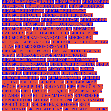
ВІЙСЬКОВЕ ОБЛАДНАННЯ
ВІЙСЬКОВИЙ
ВІЙСЬКОВИЙ
АЕРОДРОМ
ВІЙСЬКОВИЙ ЗЛОЧИН
ВІЙСЬКОВИЙ ЗСУ
ВІЙСЬКОВИЙ КВІТОК
ВІЙСЬКОВИЙ ОБ'ЄКТ
ВІЙСЬКОВИЙ ОБЛІК
ВІЙСЬКОВИЙ ПЕРЕВОРОТ
ВІЙСЬКОВИЙ СТАН
ВІЙСЬКОВИЙ ТАБІР
ВІЙСЬКОВИЙ
ШПИТАЛЬ
ВІЙСЬКОВІ
ВІЙСЬКОВІ АВТОМОБІЛІ
ВІЙСЬКОВІ ЗСУ
ВІЙСЬКОВІ КОРАБЛІ
ВІЙСЬКОВІ
НАВЧАННЯ
ВІЙСЬКОВІ ПОЛОНЕНІ
ВІЙСЬКОВІ РФ
ВІЙСЬКОВО-ЛІКАРСЬКА КОМІСІЯ
ВІЙСЬКОВО-
МОРСЬКІ СИЛИ УКРАЇНИ
ВІЙСЬКОВО-ТРАНСПОРТНИЙ
ЛІТАК
ВІЙСЬКОВОЗОБОВ'ЯЗАНИЙ
ВІЙСЬКОВОЗОБОВ'ЯЗАНІ
ВІЙСЬКОВОЗОБОВ'ЯЗАНІ
ЖІНКИ
ВІЙСЬКОВОЗОБОВ'ЯЗАНІ ЧОЛОВІКИ
ВІЙСЬКОВОПОЛОНЕНІ
ВІЙСЬКОВОСЛУЖБОВЕЦЬ
ВІЙСЬКОВОСЛУЖБОВЦІ
ВІКДЛЮЧЕННЯ СВІТЛА
ВІКНА
ВІКНО
ВІКТОР ГРЕШТА
ВІКТОР ЛЯШКО
ВІКТОР
ЩЕРБИНА
ВІКТОР ЯНУКОВИЧ
ВІКТОРІЯ НУЛАНД
ВІКТОРІЯ РОЩИНА
ВІЛ
ВІЛЬНА УКРАЇНА
ВІЛЬНИЙ
ДОСТУП
ВІЛЬНЮС
ВІЛЬНЯНСЬК
ВІЛЬНЯНСЬКИЙ
РАЙОН
ВІННИЧЧИНА
ВІНУВАТЦІ
ВІРА
ВІРНИЙ ДРУГ
ВІРНІСТЬ
ВІРШ
ВІРЯНИ
ВІСБАДЕН
ВІТАЛІЙ КОВАЛЬ
ВІТАННЯ
ВІТЕР
ВІТРИНА МАГАЗИНУ
ВІТЧИЗНЯНЕ
ВИРОБНИЦТВО
ВІТЧИМ
ВІФНА З РФ
ВІЧНА ПАМ'ЯТЬ
ВІЧНИЙ ПОЛІТ
ВІЯЛОВІ ВІДКЛЮЧЕННЯ
ВКИД
ВКОНТАКТЕ
ВКОРОТИТИ ВІКУ
ВКОРОТИТИ СОБІ ВІКУ