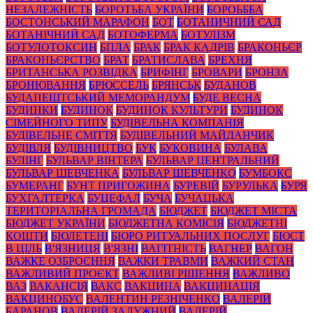
НЕЗАЛЕЖНІСТЬ
БОРОТЬБА УКРАЇНИ
БОРОЬББА
БОСТОНСЬКИЙ МАРАФОН
БОТ
БОТАНИЧНИЙ САД
БОТАНІЧНИЙ САД
БОТОФЕРМА
БОТУЛІЗМ
БОТУЛОТОКСИН
БПЛА
БРАК
БРАК КАДРІВ
БРАКОНЬЄР
БРАКОНЬЄРСТВО
БРАТ
БРАТИСЛАВА
БРЕХНЯ
БРИТАНСЬКА РОЗВІДКА
БРИФІНГ
БРОВАРИ
БРОНЗА
БРОНЮВАННЯ
БРЮССЕЛЬ
БРЯНСЬК
БУДАНОВ
БУДАПЕШТСЬКИЙ МЕМОРАНДУМ
БУДЕ ВЕСНА
БУДИНКИ
БУДИНОК
БУДИНОК КУЛЬТУРИ
БУДИНОК
СІМЕЙНОГО ТИПУ
БУДІВЕЛЬНА КОМПАНІЯ
БУДІВЕЛЬНЕ СМІТТЯ
БУДІВЕЛЬНИЙ МАЙДАНЧИК
БУДІВЛЯ
БУДІВНИЦТВО
БУК
БУКОВИНА
БУЛАВА
БУЛІНГ
БУЛЬВАР ВІНТЕРА
БУЛЬВАР ЦЕНТРАЛЬНИЙ
БУЛЬВАР ШЕВЧЕНКА
БУЛЬВАР ШЕВЧЕНКО
БУМБОКС
БУМЕРАНГ
БУНТ ПРИГОЖИНА
БУРЕВІЙ
БУРУЛЬКА
БУРЯ
БУХГАЛТЕРКА
БУЦЕФАЛ
БУЧА
БУЧАЦЬКА
ТЕРИТОРІАЛЬНА ГРОМАДА
БЮДЖЕТ
БЮДЖЕТ МІСТА
БЮДЖЕТ УКРАЇНИ
БЮДЖЕТНА КОМІСІЯ
БЮДЖЕТНІ
КОШТИ
БЮЛЕТЕНІ
БЮРО РИТУАЛЬНИХ ПОСЛУГ
БЮСТ
В ЦІЛЬ
В'ЯЗНИЦЯ
В'ЯЗНІ
ВАГІТНІСТЬ
ВАГНЕР
ВАГОН
ВАЖКЕ ОЗБРОЄННЯ
ВАЖКИ ТРАВМИ
ВАЖКИЙ СТАН
ВАЖЛИВИЙ ПРОЄКТ
ВАЖЛИВІ РІШЕННЯ
ВАЖЛИВО
ВАЗ
ВАКАНСІЯ
ВАКС
ВАКЦИНА
ВАКЦИНАЦІЯ
ВАКЦИНОБУС
ВАЛЕНТИН РЕЗНІЧЕНКО
ВАЛЕРІЙ
БАРАНОВ
ВАЛЕРІЙ ЗАЛУЖНИЙ
ВАЛЕРІЙ