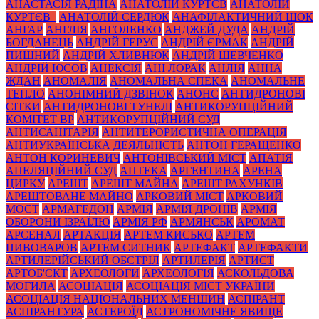
АНАСТАСІЯ РАДІНА
АНАТОЛІЙ КУРТЄВ
АНАТОЛІЙ
КУРТЄВ_
АНАТОЛІЙ СЕРДЮК
АНАФІЛАКТИЧНИЙ ШОК
АНГАР
АНГЛІЯ
АНГОЛЕНКО
АНДЖЕЙ ДУДА
АНДРІЙ
БОГДАНЕЦЬ
АНДРІЙ ГЕРУС
АНДРІЙ ЄРМАК
АНДРІЙ
ПИШНИЙ
АНДРІЙ ХЛИВНЮК
АНДРІЙ ШЕВЧЕНКО
АНДРІЙ ЮСОВ
АНЕКСІЯ
АНІ ЛОРАК
АНЛІЯ
АННА
ЖДАН
АНОМАЛІЯ
АНОМАЛЬНА СПЕКА
АНОМАЛЬНЕ
ТЕПЛО
АНОНІМНИЙ ДЗВІНОК
АНОНС
АНТИДРОНОВІ
СІТКИ
АНТИДРОНОВІ ТУНЕЛІ
АНТИКОРУПЦІЙНИЙ
КОМІТЕТ ВР
АНТИКОРУПЦІЙНИЙ СУД
АНТИСАНІТАРІЯ
АНТИТЕРОРИСТИЧНА ОПЕРАЦІЯ
АНТИУКРАЇНСЬКА ДЕЯЛЬНІСТЬ
АНТОН ГЕРАЩЕНКО
АНТОН КОРИНЕВИЧ
АНТОНІВСЬКИЙ МІСТ
АПАТІЯ
АПЕЛЯЦІЙНИЙ СУД
АПТЕКА
АРГЕНТИНА
АРЕНА
ЦИРКУ
АРЕШТ
АРЕШТ МАЙНА
АРЕШТ РАХУНКІВ
АРЕШТОВАНЕ МАЙНО
АРКОВИЙ МІСТ
АРКОВИЙ
МОСТ
АРМАГЕДОН
АРМІЯ
АРМІЯ ДРОНІВ
АРМІЯ
ОБОРОНИ ІЗРАЇЛЮ
АРМІЯ РФ
АРМЯНСЬК
АРОМАТ
АРСЕНАЛ
АРТАКЦІЯ
АРТЕМ КИСЬКО
АРТЕМ
ПИВОВАРОВ
АРТЕМ СИТНИК
АРТЕФАКТ
АРТЕФАКТИ
АРТИЛЕРІЙСЬКИЙ ОБСТРІЛ
АРТИЛЕРІЯ
АРТИСТ
АРТОБ'ЄКТ
АРХЕОЛОГИ
АРХЕОЛОГІЯ
АСКОЛЬДОВА
МОГИЛА
АСОЦІАЦІЯ
АСОЦІАЦІЯ МІСТ УКРАЇНИ
АСОЦІАЦІЯ НАЦІОНАЛЬНИХ МЕНШИН
АСПІРАНТ
АСПІРАНТУРА
АСТЕРОЇД
АСТРОНОМІЧНЕ ЯВИЩЕ