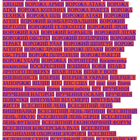
АВІАЦІЯ
ВОРОЖА АРМІЯ
ВОРОЖА АТАКА
ВОРОЖА
АТКА
ВОРОЖА КОЛОННА
ВОРОЖА РАКЕТА
ВОРОЖА
ТЕХНІКА
ВОРОЖА ЦІЛЬ
ВОРОЖИ АТАКИ
ВОРОЖИЙ
АГЕНТ
ВОРОЖИЙ БОМБАРДУВАЛЬНИК
ВОРОЖИЙ
ВЕРТОЛІТ
ВОРОЖИЙ ГЕЛІКОПТЕР
ВОРОЖИЙ ДРОН
ВОРОЖИЙ КАБ
ВОРОЖИЙ КОРАБЕЛЬ
ВОРОЖИЙ ЛІТАК
ВОРОЖИЙ ОБСТРІЛ
ВОРОЖИЙ ПОПЛІЧНИК
ВОРОЖИЙ
ТЕРАКТ
ВОРОЖИЙ УДАР
ВОРОЖИЙ ШПИГУН
ВОРОЖІ
АГЕНТИ
ВОРОЖІ ДРОНИ
ВОРОЖІ ЛІТАКИ
ВОРОЖІ
ОБСТРІЛИ
ВОРОЖІ ПІДРОЗДІЛИ
ВОРОЖІ РАКЕТИ
ВОРОЖІ УДАРИ
ВОРОЖКА
ВОРОНТЕРИ
Воскресенка
воскресенье
ВОСКРЕСІННЯ
ВОЩИНА
ВОЯЖ
ВПАВ З
ДРУГОГО ПОВЕРХУ
ВПАВ ЛІТАК
ВПАВ У ВОДУ
ВПЕВНЕНІСТЬ
ВПЕРШЕ
ВПЕРШЕ В УКРАЇНІ
ВПЕРШЕ У
ЗАПОРІЖЖІ
ВПЛИВ
ВПО
ВПС США
ВР
враг
врач
Врачи
Времевка
Времовка
Время
время работы
ВРУ
ВРУЧЕННЯ
ВРУЧЕННЯ НАГОРОД
ВРУЧЕННЯ ОСКАРА
ВРУЧЕННЯ
ПОВІСТКИ
ВРЯТУВАЛИ ВІД СМЕРТІ
ВРЯТУВАЛИ
ЖИТТЯ
ВСЕСВІТНІЙ ДЕНЬ
ВСЕСВІТНІЙ ДЕНЬ
ВИШИВАНКИ
ВСЕСВІТНІЙ ДЕНЬ ДИТИНИ
ВСЕСВІТНІЙ
ДЕНЬ ДЯКУЮ
ВСЕСВІТНІЙ ДЕНЬ СЕРЦЯ
ВСЕСВІТНІЙ
ДЕНЬ ФУТБОЛУ
ВСЕСВІТНІЙ ЕКОНОМІЧНИЙ ФОРУМ
ВСЕСВІТНЯ БОКСЕРСЬКА РАДА
ВСЕСВІТНЯ
ОРГАНІЗАЦІЯ ОХОРОНИ ЗДОРОВ'Я
ВСЕСВІТНЯ
ФЕДЕРАЦІЯ СЕРЦЯ
ВСЕСВІЬНІЙ ДЕНЬ
ВСЕУКРАЇНСЬКЕ