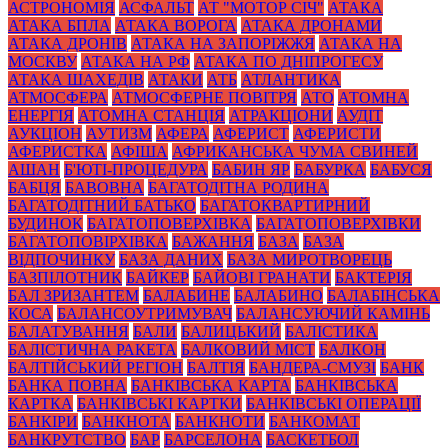
АСТРОНОМІЯ
АСФАЛЬТ
АТ "МОТОР СІЧ"
АТАКА
АТАКА БПЛА
АТАКА ВОРОГА
АТАКА ДРОНАМИ
АТАКА ДРОНІВ
АТАКА НА ЗАПОРІЖЖЯ
АТАКА НА
МОСКВУ
АТАКА НА РФ
АТАКА ПО ДНІПРОГЕСУ
АТАКА ШАХЕДІВ
АТАКИ
АТБ
АТЛАНТИКА
АТМОСФЕРА
АТМОСФЕРНЕ ПОВІТРЯ
АТО
АТОМНА
ЕНЕРГІЯ
АТОМНА СТАНЦІЯ
АТРАКЦІОНИ
АУДІТ
АУКЦІОН
АУТИЗМ
АФЕРА
АФЕРИСТ
АФЕРИСТИ
АФЕРИСТКА
АФІША
АФРИКАНСЬКА ЧУМА СВИНЕЙ
АШАН
Б'ЮТІ-ПРОЦЕДУРА
БАБИН ЯР
БАБУРКА
БАБУСЯ
БАБЦЯ
БАВОВНА
БАГАТОДІТНА РОДИНА
БАГАТОДІТНИЙ БАТЬКО
БАГАТОКВАРТИРНИЙ
БУДИНОК
БАГАТОПОВЕРХІВКА
БАГАТОПОВЕРХІВКИ
БАГАТОПОВІРХІВКА
БАЖАННЯ
БАЗА
БАЗА
ВІДПОЧИНКУ
БАЗА ДАНИХ
БАЗА МИРОТВОРЕЦЬ
БАЗПІЛОТНИК
БАЙКЕР
БАЙОВІ ГРАНАТИ
БАКТЕРІЯ
БАЛ ЗРИЗАНТЕМ
БАЛАБИНЕ
БАЛАБИНО
БАЛАБІНСЬКА
КОСА
БАЛАНСОУТРИМУВАЧ
БАЛАНСУЮЧИЙ КАМІНЬ
БАЛАТУВАННЯ
БАЛИ
БАЛИЦЬКИЙ
БАЛІСТИКА
БАЛІСТИЧНА РАКЕТА
БАЛКОВИЙ МІСТ
БАЛКОН
БАЛТІЙСЬКИЙ РЕГІОН
БАЛТІЯ
БАНДЕРА-СМУЗІ
БАНК
БАНКА ПОВНА
БАНКІВСЬКА КАРТА
БАНКІВСЬКА
КАРТКА
БАНКІВСЬКІ КАРТКИ
БАНКІВСЬКІ ОПЕРАЦІЇ
БАНКІРИ
БАНКНОТА
БАНКНОТИ
БАНКОМАТ
БАНКРУТСТВО
БАР
БАРСЕЛОНА
БАСКЕТБОЛ