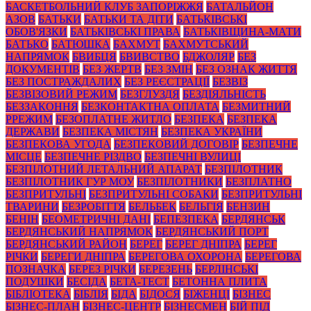
БАСКЕТБОЛЬНИЙ КЛУБ ЗАПОРІЖЖЯ
БАТАЛЬЙОН
АЗОВ
БАТЬКИ
БАТЬКИ ТА ДІТИ
БАТЬКІВСЬКІ
ОБОВ'ЯЗКИ
БАТЬКІВСЬКІ ПРАВА
БАТЬКІВЩИНА-МАТИ
БАТЬКО
БАТЮШКА
БАХМУТ
БАХМУТСЬКИЙ
НАПРЯМОК
БВИБЦЯ
БВИВСТВО
БДЖОЛЯР
БЕЗ
ДОКУМЕНТІВ
БЕЗ ЖЕРТВ
БЕЗ ЗМІН
БЕЗ ОЗНАК ЖИТТЯ
БЕЗ ПОСТРАЖДАЛИХ
БЕЗ РЕЄСТРАЦІЇ
БЕЗВІЗ
БЕЗВІЗОВИЙ РЕЖИМ
БЕЗГЛУЗДЯ
БЕЗДІЯЛЬНІСТЬ
БЕЗЗАКОННЯ
БЕЗКОНТАКТНА ОПЛАТА
БЕЗМИТНИЙ
РРЕЖИМ
БЕЗОПЛАТНЕ ЖИТЛО
БЕЗПЕКА
БЕЗПЕКА
ДЕРЖАВИ
БЕЗПЕКА МІСТЯН
БЕЗПЕКА УКРАЇНИ
БЕЗПЕКОВА УГОДА
БЕЗПЕКОВИЙ ДОГОВІР
БЕЗПЕЧНЕ
МІСЦЕ
БЕЗПЕЧНЕ РІЗДВО
БЕЗПЕЧНІ ВУЛИЦІ
БЕЗПІЛОТНИЙ ЛЕТАЛЬНИЙ АПАРАТ
БЕЗПІЛОТНИК
БЕЗПІЛОТНИК ГУР МОУ
БЕЗПІЛОТНИКИ
БЕЗПЛАТНО
БЕЗПРИТУЛЬНІ
БЕЗПРИТУЛЬНІ СОБАКИ
БЕЗПРИТУЛЬНІ
ТВАРИНИ
БЕЗРОБІТТЯ
БЕЛЬБЕК
БЕЛЬГІЯ
БЕНЗИН
БЕНІН
БЕОМЕТРИЧНІ ДАНІ
БЕПЕЗПЕКА
БЕРДЯНСЬК
БЕРДЯНСЬКИЙ НАПРЯМОК
БЕРДЯНСЬКИЙ ПОРТ
БЕРДЯНСЬКИЙ РАЙОН
БЕРЕГ
БЕРЕГ ДНІПРА
БЕРЕГ
РІЧКИ
БЕРЕГИ ДНІПРА
БЕРЕГОВА ОХОРОНА
БЕРЕГОВА
ПОЗНАЧКА
БЕРЕЗ РІЧКИ
БЕРЕЗЕНЬ
БЕРЛІНСЬКІ
ПОДУШКИ
БЕСІДА
БЕТА-ТЕСТ
БЕТОННА ПЛИТА
БІБЛІОТЕКА
БІБЛІЯ
БІДА
БІДОСЯ
БІЖЕНЦІ
БІЗНЕС
БІЗНЕС-ПЛАН
БІЗНЕС-ЦЕНТР
БІЗНЕСМЕН
БІЙ ПІД