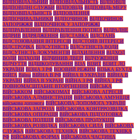
ВІДПОВІДАЛЬНИЙ
ВІДПОВІДАЛЬНІСТЬ
ВІДПОВІДІ
ВІДПОВІДНІ СЛУЖБИ
ВІДПОВІДЬ
ВІДПОВІДЬ МЕРУ
ВІДПОВІПАЛЬНІСТЬ
ВІДПОВЛЕННЯ
ВІДПОЧИВАЛЬНИКИ
ВІДПОЧИНОК
ВІДПОЧИНОК
ЗАПОРІЖЖЯ
ВІДПОЧІНОК У ЗАПОРІЖЖІ
ВІДПРАВЛЕННЯ
ВІДПРАВЛЕННЯ ПОТЯГА
ВІДРАДНЕ
ВІДРИВ
ВІДРЯДЖЕННЯ
ВІДСТАВКА
ВІДСТАНЬ
ВІДСТОЮВАННЯ ІНТЕРЕСІВ
ВІДСТОЯВ ІНТЕРЕСИ
ВІДСТРОЧКА
ВІДСУТНІСТЬ
ВІДСУТНІСТЬ ВОДИ
ВІДСУТНІСТЬ ДОКУМЕНТІВ
ВІДХИЛЕННЯ
ВІДХОД
ВОДИ
ВІДХОДИ
ВІДЧИНИВ ДВЕРІ
ВІДЧУЖЕННЯ
ВІДЧУТТЯ
ВІДШКОДУВАННЯ
ВІЗА
ВІЗИТ
ВІЗИТ ДО
УКРАЇНИ
ВІЗНА З РФ
ВІЗОВИЙ РЕЖИМ
ВІЗЬКА БУХТА
ВІЙГА
Війна
ВІЙНА В РФ
ВІЙНА В УКРАЇНЕ
ВІЙНА В
УКРАЇНІ
ВІЙНА В УКРАНІ
ВІЙНА З РФ
ВІЙНА З РФ
ПОВНОМАСШТАБНЕ ВТОРГНЕННЯ
ВІЙСЬКА
ВІЙСЬККОМ
ВІЙСЬККОМАТ
ВІЙСЬКОВА АГРЕСІЯ
ВІЙСЬКОВА АДМІНІСТРАЦІЯ
ВІЙСЬКОВА АМУНІЦІЯ
військова допомога
ВІЙСЬКОВА ДОПОМОГА УКРАЇНІ
ВІЙСЬКОВА ЗАГРОЗА
ВІЙСЬКОВА КОНТРРОЗВІДКА
ВІЙСЬКОВА ОПЕРАЦІЯ
ВІЙСЬКОВА ПІДГОТОВКА
ВІЙСЬКОВА ПОЛІЦІЯ
ВІЙСЬКОВА ПРОДУКЦІЯ
ВІЙСЬКОВА РОЗВІДКА
ВІЙСЬКОВА СИЛА
ВІЙСЬКОВА
СЛУЖБА
ВІЙСЬКОВА ТЕХНІКА
ВІЙСЬКОВА ТЕХНІКА
РФ
ВІЙСЬКОВА ФОРМА
ВІЙСЬКОВА ЧАСТИНА