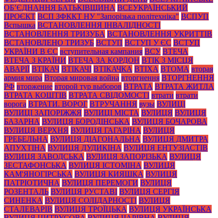
ОБ’ЄДНАННЯ БАТЬКІВЩИНА
ВСЕУКРАЇНСЬКИЙ
ПРОЄКТ
ВСП ЗФККТ НУ "Запорізька політехніка"
ВСПУП
Вспышка
ВСТАНОВЛЕННЯ ІНВАЛІДНОСТІ
ВСТАНОВЛЕННЯ ТРИЗУБА
ВСТАНОВЛЕННЯ УКРИТТІВ
ВСТАНОВЛЕНО ТРИЗУБ
ВСТУП
ВСТУП У ЄС
ВСТУП
УКРАЇНИ В ЄС
вступительная кампания
ВСУ
ВТЕЧА
ВТЕЧА З КРАЇНИ
ВТЕЧА ЗА КОРДОН
ВТІК З МІСЦЯ
АВАРІЇ
ВТІКАЧ
ВТІКАЧІ
ВТІКАЧКА
ВТІХА
ВТОМА
вторая
армия мира
Вторая мировая война
вторгнення
ВТОРГНЕННЯ
РФ
вторжение
второй тур выборов
ВТРАТА
ВТРАТА ЖИТЛА
ВТРАТА КОШТІВ
ВТРАТА СВІДОМОСТІ
втрати
втрати
ворога
ВТРАТИ. ВОРОГ
ВТРУЧАННЯ
вузы
ВУЛИЦІ
ВУЛИЦІ ЗАПОРІЖЖЯ
ВУЛИЦІ МІСТА
ВУЛИЦЯ
ВУЛИЦЯ
БАЗАРНА
ВУЛИЦЯ БОРОДІНСЬКА
ВУЛИЦЯ БОЧАРОВА
ВУЛИЦЯ ВЕРХНЯ
ВУЛИЦЯ ГАГАРІНА
ВУЛИЦЯ
ГРЕБЕЛЬНА
ВУЛИЦЯ ДІАГОНАЛЬНА
ВУЛИЦЯ ДМИТРА
АПУХТІНА
ВУЛИЦЯ ДУДИКІНА
ВУЛИЦЯ ЕНТУЗІАСТІВ
ВУЛИЦЯ ЗАВОДСЬКА
ВУЛИЦЯ ЗАПОРІЗЬКА
ВУЛИЦЯ
ЗЕСТАФОНСЬКА
ВУЛИЦЯ ІСТОМІНА
ВУЛИЦЯ
КАМ'ЯНОГІРСЬКА
ВУЛИЦЯ КИЯШКА
ВУЛИЦЯ
ПАТРІОТИЧНА
ВУЛИЦЯ ПЕРЕМОГИ
ВУЛИЦЯ
РОЗЕНТАЛЬ
ВУЛИЦЯ РУСТАВІ
ВУЛИЦЯ СЕРГІЯ
СИНЕНКА
ВУЛИЦЯ СОЛІДАРНОСТІ
ВУЛИЦЯ
СТАЛЕВАРІВ
ВУЛИЦЯ ТРОЇЦЬКА
ВУЛИЦЯ УКРАЇНСЬКА
ВУЛИЦЯ ЦИТРУСОВА
ВУЛИЦЯ ЧАРІВНА
ВУЛИЦЯ