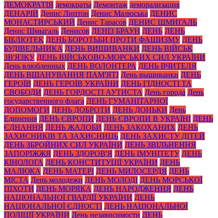
ДЕМОКРАТІЯ
демократы
Демонтаж
деморализация
ДЕНАРІЙ
Денис Липтон
Денис Малюська
ДЕНИС
МОНАСТИРСЬКИЙ
Денис Тарасов
ДЕНИС ШМИГАЛЬ
Денис Шмыгаль
Денисов
ДЕНІЗ БРАУН
ДЕНЬ
ДЕНЬ
БІБЛІОТЕК
ДЕНЬ БОРОТЬБИ ПРОТИ ФАШИЗМУ
ДЕНЬ
БУДІВЕЛЬНИКА
ДЕНЬ ВИШИВАНКИ
ДЕНЬ ВІЙСЬК
ЗВ'ЯЗКУ
ДЕНЬ ВІЙСЬКОВО-МОРСЬКИХ СИЛ УКРАЇНИ
День влюбленных
ДЕНЬ ВОЛОНТЕРА
ДЕНЬ ВЧИТЕЛЯ
ДЕНЬ ВШАНУВАННЯ ПАМ'ЯТІ
День вышиванки
ДЕНЬ
ГЕРОЇВ
ДЕНЬ ГЕРОЇВ УКРАЇНИ
ДЕНЬ ГІДНОСТІ ТА
СВОБОДИ
ДЕНЬ ГОРДОСТІ АУТИСТА
День города
День
государственного флага
ДЕНЬ ГУМАНІТАРНОЇ
ДОПОМОГИ
ДЕНЬ ДОБРОТИ
ДЕНЬ ДОНЬКИ
День
Единения
ДЕНЬ ЄВРОПИ
ДЕНЬ ЄВРОПИ В УКРАЇНІ
ДЕНЬ
ЄДНАННЯ
ДЕНЬ ЖАЛОБИ
ДЕНЬ ЗАКОХАНИХ
ДЕНЬ
ЗАХИСНИКІВ ТА ЗАХИСНИЦЬ
ДЕНЬ ЗАХИСТУ ДІТЕЙ
ДЕНЬ ЗБРОЙНИХ СИЛ УКРАЇНИ
ДЕНЬ ЗВІЛЬНЕННЯ
ЗАПОРІЖЖЯ
ДЕНЬ ЗДОРОВ'Я
ДЕНЬ ІМУНІТЕТУ
ДЕНЬ
КІНОЛОГА
ДЕНЬ КОНСТИТУЦІЇ УКРАЇНИ
ДЕНЬ
МАЛЮКА
ДЕНЬ МАТЕРІ
ДЕНЬ МИЛОСЕРДЯ
ДЕНЬ
МІСТА
День молодежи
ДЕНЬ МОЛОДІ
ДЕНЬ МОРСЬКОЇ
ПІХОТИ
ДЕНЬ МОРЯКА
ДЕНЬ НАРОДЖЕННЯ
ДЕНЬ
НАЦІОНАЛЬНОЇ ГВАРДІЇ УКРАЇНИ
ДЕНЬ
НАЦІОНАЛЬНОЇ ЄДНОСТІ
ДЕНЬ НАЦІОНАЛЬНОЇ
ПОЛІЦІЇ УКРАЇНИ
День независимости
ДЕНЬ