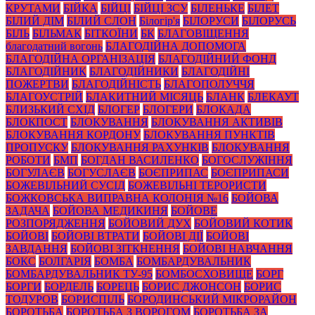
КРУТАМИ
БІЙКА
БІЙЦІ
БІЙЦІ ЗСУ
БІЛЕНЬКЕ
БІЛЕТ
БІЛИЙ ДІМ
БІЛИЙ СЛОН
Білогір'я
БІЛОРУСИ
БІЛОРУСЬ
БІЛЬ
БІЛЬМАК
БІТКОЇНИ
БК
БЛАГОВІЩЕННЯ
благодатний вогонь
БЛАГОДІЙНА ДОПОМОГА
БЛАГОДІЙНА ОРГАНІЗАЦІЯ
БЛАГОДІЙНИЙ ФОНД
БЛАГОДІЙНИК
БЛАГОДІЙНИКИ
БЛАГОДІЙНІ
ПОЖЕРТВИ
БЛАГОДІЙНІСТЬ
БЛАГОПОЛУЧЧЯ
БЛАГОУСТРІЙ
БЛАКИТНИЙ МІСЯЦЬ
БЛАНК
БЛЕКАУТ
БЛИЗЬКИЙ СХІД
БЛОГЕР
БЛОГЕРИ
БЛОКАДА
БЛОКПОСТ
БЛОКУВАННЯ
БЛОКУВАННЯ АКТИВІВ
БЛОКУВАННЯ КОРДОНУ
БЛОКУВАННЯ ПУНКТІВ
ПРОПУСКУ
БЛОКУВАННЯ РАХУНКІВ
БЛОКУВАННЯ
РОБОТИ
БМП
БОГДАН ВАСИЛЕНКО
БОГОСЛУЖІННЯ
БОГУЛАЄВ
БОГУСЛАЄВ
БОЄПРИПАС
БОЄПРИПАСИ
БОЖЕВІЛЬНИЙ СУСІД
БОЖЕВІЛЬНІ ТЕРОРИСТИ
БОЖКОВСЬКА ВИПРАВНА КОЛОНІЯ №16
БОЙОВА
ЗАДАЧА
БОЙОВА МЕДИКИНЯ
БОЙОВЕ
РОЗПОРЯДЖЕННЯ
БОЙОВИЙ ДУХ
БОЙОВИЙ КОТИК
БОЙОВІ
БОЙОВІ ВТРАТИ
БОЙОВІ ДІЇ
БОЙОВІ
ЗАВДАННЯ
БОЙОВІ ЗІТКНЕННЯ
БОЙОВІ НАВЧАННЯ
БОКС
БОЛГАРІЯ
БОМБА
БОМБАРДУВАЛЬНИК
БОМБАРДУВАЛЬНИК ТУ-95
БОМБОСХОВИЩЕ
БОРГ
БОРГИ
БОРДЕЛЬ
БОРЕЦЬ
БОРИС ДЖОНСОН
БОРИС
ТОДУРОВ
БОРИСПІЛЬ
БОРОДИНСЬКИЙ МІКРОРАЙОН
БОРОТЬБА
БОРОТЬБА З ВОРОГОМ
БОРОТЬБА ЗА