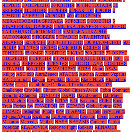
ЧЕРВНЯ
30 ВЕРЕСНЯ
30 КВІТНЯ
30 ЛИСТОПАДА
31
БЕРЕЗНЯ
31 ЛИПНЯ
35-РІЧЧЯ
4 РЕАКТОР
4 РОКИ
4
ТРАВНЯ
4 ЧЕРВНЯ
40 РОКІВ
400
47 ОКРЕМА
МЕХАНІЗОВАНА БРИГАДА
5 ГРУДНЯ
5 ЖОВТНЯ
5
ЛІКАРНЯ ЗАПОРІЖЖЯ
5 МІСЬКА ЛІКАРНЯ ЕКСТРЕНОЇ
ТА ШВИДКОЇ ДОПОМОГИ
5 МІСЬКА ЛІКАРНЯ
ЗАПОРІЖЖЯ
5 ПОВЕРХ
5 ТРАВНЯ
5-ТА ДИТЯЧА
ЛІКАРНЯ
50 ОБМІН
500 ДНІВ ВІЙНИ
500 КІЛОМЕТРІВ
500
РОКІВ
6 ГРУДНЯ
6 КЛАС
6 МІСЯЦІВ
6 СІЧНЯ
600
ГРИВЕНЬ
65 ОМБР
7 КВІТНЯ
7 КЛАС
700 ДНІВ
77 ОКРУГ
8 ВЕРЕСНЯ
8 СЕРПНЯ
8 ТРАВНЯ
800 ДНІВ ВІЙНИ
800+
81
ШКОЛА
9 БЕРЕЗНЯ
9 ГРУДНЯ
9 ЛИСТОПАДА
9 СЕРПНЯ
9 ТРАВНЯ
900 ДНІВ
96 МАРШРУТ
ABBA
Akıncı
AS-24
Killjoy
ASC 890
AstraZeneca
ATACMS
Auchan
Auchan Україна
BAD-2 robotic
Baykar
Bayraktar
Beatles
Black Нawk
Bloomberg
BMW
Caesar
Cambridge Dedicated Teacher Awards 2025
Challenger
City Mall
Clinton Global Citizen Award
Cobra
Common
Reporting Standart
COVID-19
DAAD
David Guetta
DJI Mavic
DJI Mavic 3
EcoFlow
EES
ETIAS
F-16
Facebook
FLiRT
Food
Train
Forbes
fpv
FPV-ДРОН
G7
GEPARD
Global Spirits
GPS
HIMARS
Instagram
iPhone
ISW
IT-АРМІЯ
IT-збій
Jerry Heil &
Alyona Alyona
Kızılelma
La Repubblica
Leopard
Lexus
Lifecell
Makarov
Mercedes
Mаil.гu
NASA
NASAMS
Omicron
Patriot
Poseidon
READOVKA
Ready to Fight
Reikartz
RENAULT