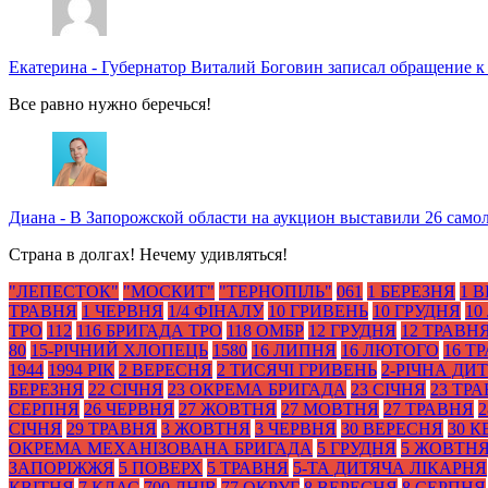
Екатерина
-
Губернатор Виталий Боговин записал обращение к
Все равно нужно беречься!
Диана
-
В Запорожской области на аукцион выставили 26 само
Страна в долгах! Нечему удивляться!
"ЛЕПЕСТОК"
"МОСКИТ"
"ТЕРНОПІЛЬ"
061
1 БЕРЕЗНЯ
1 
ТРАВНЯ
1 ЧЕРВНЯ
1/4 ФІНАЛУ
10 ГРИВЕНЬ
10 ГРУДНЯ
10
ТРО
112
116 БРИГАДА ТРО
118 ОМБР
12 ГРУДНЯ
12 ТРАВН
80
15-РІЧНИЙ ХЛОПЕЦЬ
1580
16 ЛИПНЯ
16 ЛЮТОГО
16 Т
1944
1994 РІК
2 ВЕРЕСНЯ
2 ТИСЯЧІ ГРИВЕНЬ
2-РІЧНА ДИ
БЕРЕЗНЯ
22 СІЧНЯ
23 ОКРЕМА БРИГАДА
23 СІЧНЯ
23 ТР
СЕРПНЯ
26 ЧЕРВНЯ
27 ЖОВТНЯ
27 МОВТНЯ
27 ТРАВНЯ
2
СІЧНЯ
29 ТРАВНЯ
3 ЖОВТНЯ
3 ЧЕРВНЯ
30 ВЕРЕСНЯ
30 К
ОКРЕМА МЕХАНІЗОВАНА БРИГАДА
5 ГРУДНЯ
5 ЖОВТН
ЗАПОРІЖЖЯ
5 ПОВЕРХ
5 ТРАВНЯ
5-ТА ДИТЯЧА ЛІКАРНЯ
КВІТНЯ
7 КЛАС
700 ДНІВ
77 ОКРУГ
8 ВЕРЕСНЯ
8 СЕРПНЯ