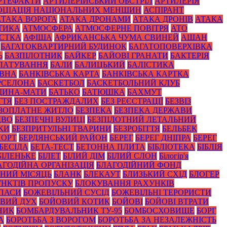
РТЕФАКТИ
АРТИЛЕРІЙСЬКИЙ ОБСТРІЛ
АРТИЛЕРІЯ
ОЦІАЦІЯ НАЦІОНАЛЬНИХ МЕНШИН
АСПІРАНТ
АТАКА ВОРОГА
АТАКА ДРОНАМИ
АТАКА ДРОНІВ
АТАКА
ТИКА
АТМОСФЕРА
АТМОСФЕРНЕ ПОВІТРЯ
АТО
СТКА
АФІША
АФРИКАНСЬКА ЧУМА СВИНЕЙ
АШАН
БАГАТОКВАРТИРНИЙ БУДИНОК
БАГАТОПОВЕРХІВКА
Ь
БАЗПІЛОТНИК
БАЙКЕР
БАЙОВІ ГРАНАТИ
БАКТЕРІЯ
ЛАТУВАННЯ
БАЛИ
БАЛИЦЬКИЙ
БАЛІСТИКА
ОВНА
БАНКІВСЬКА КАРТА
БАНКІВСЬКА КАРТКА
РСЕЛОНА
БАСКЕТБОЛ
БАСКЕТБОЛЬНИЙ КЛУБ
ЩИНА-МАТИ
БАТЬКО
БАТЮШКА
БАХМУТ
ТТЯ
БЕЗ ПОСТРАЖДАЛИХ
БЕЗ РЕЄСТРАЦІЇ
БЕЗВІЗ
ЗОПЛАТНЕ ЖИТЛО
БЕЗПЕКА
БЕЗПЕКА ДЕРЖАВИ
ДВО
БЕЗПЕЧНІ ВУЛИЦІ
БЕЗПІЛОТНИЙ ЛЕТАЛЬНИЙ
КИ
БЕЗПРИТУЛЬНІ ТВАРИНИ
БЕЗРОБІТТЯ
БЕЛЬБЕК
ПОРТ
БЕРДЯНСЬКИЙ РАЙОН
БЕРЕГ
БЕРЕГ ДНІПРА
БЕРЕГ
БЕСІДА
БЕТА-ТЕСТ
БЕТОННА ПЛИТА
БІБЛІОТЕКА
БІБЛІЯ
БІЛЕНЬКЕ
БІЛЕТ
БІЛИЙ ДІМ
БІЛИЙ СЛОН
Білогір'я
АГОДІЙНА ОРГАНІЗАЦІЯ
БЛАГОДІЙНИЙ ФОНД
НИЙ МІСЯЦЬ
БЛАНК
БЛЕКАУТ
БЛИЗЬКИЙ СХІД
БЛОГЕР
НКТІВ ПРОПУСКУ
БЛОКУВАННЯ РАХУНКІВ
ПАСИ
БОЖЕВІЛЬНИЙ СУСІД
БОЖЕВІЛЬНІ ТЕРОРИСТИ
ВИЙ ДУХ
БОЙОВИЙ КОТИК
БОЙОВІ
БОЙОВІ ВТРАТИ
НИК
БОМБАРДУВАЛЬНИК ТУ-95
БОМБОСХОВИЩЕ
БОРГ
А
БОРОТЬБА З ВОРОГОМ
БОРОТЬБА ЗА НЕЗАЛЕЖНІСТЬ