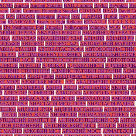
ACMS
Auchan
Auchan Україна
BAD-2 robotic
Baykar
Bayraktar
Bea
Award
Cobra
Common Reporting Standart
COVID-19
DAAD
David Gu
its
GPS
HIMARS
Instagram
iPhone
ISW
IT-АРМІЯ
IT-збій
Jerry He
don
READOVKA
Ready to Fight
Reikartz
RENAULT
S.T.A.L.K.E.
s
The Washington Post
United24
Volkswagen
Windows
WOG
WTA 2
АРІЙНІ ДЕРЕВА
АВАРІЙНІ РОБОТИ
АВАРІЙНО-РЯТУВАЛЬ
РОЩА
АВІАУДАР
АВІАЦІЙНИЙ УДАР
АВІАЦІЯ
АВІАЦІЯ РФ
ОГРАФІЯ
АВТОБУС
АВТОБУС №27
АВТОБУСНИЙ МАРШР
АВНА СТАНЦІЯ
АВТОКАТАСТРОФА
АВТОКОЛІНЧАСТИЙ 
ЛЬ ВАЗ
АВТОМОБІЛЬНА СТОЯНКА
АВТОМОБІЛЬНІ НОМЕ
ОРТНИЙ ЗАСІБ
АВТОТРАНСПОРТНИЙ ЗАСОБ
АВТОТРОЩ
АГРЕСІЯ
АГРЕСОР
АДВОКАТ
АДЕКВАТНІСТЬ
АДМІНБУДІВ
РАТИВНЕ СТЯГНЕННЯ
АДМІНІСТРАТИВНІ ПИТАННЯ
АДМІ
НА РАКЕТА
АЕРОДРОМ
АЕРОДРОМ "АНТОНОВ"
АЕРОДРОМ
КЕ МОРЕ
АЗОВСЬКЕ МОРЕ_
АЗС
АКАДЕМІЧНЕ ВЕСЛУВА
АЛЬНО
АКУШЕРКА
АКЦИЗ
АКЦІЇ
АКЦІЇ БАНКУ
АКЦІЯ
АК
Д
АЛІГАТОР
АЛІМЕНТИ
АЛКОГОЛЬ
АЛКОГОЛЬ У КРОВІ
А
АЛЬЯНС
АМБАСАДОР
АМБРОЗІЯ
АМБУЛАТОРІЯ
АМЕРИКА
АНАЛІТИКА
АНАСТАСІЯ МЄТЄЛЄВА
АНАСТАСІЯ РАДІНА
ЛЕНКО
АНДЖЕЙ ДУДА
АНДРІЙ БОГДАНЕЦЬ
АНДРІЙ ГЕРУ
К
АНЛІЯ
АННА ЖДАН
АНОМАЛІЯ
АНОМАЛЬНА СПЕКА
А
УПЦІЙНИЙ КОМІТЕТ ВР
АНТИКОРУПЦІЙНИЙ СУД
АНТИС
НТОН КОРИНЕВИЧ
АНТОНІВСЬКИЙ МІСТ
АПАТІЯ
АПЕЛЯ
Е МАЙНО
АРКОВИЙ МІСТ
АРКОВИЙ МОСТ
АРМАГЕДОН