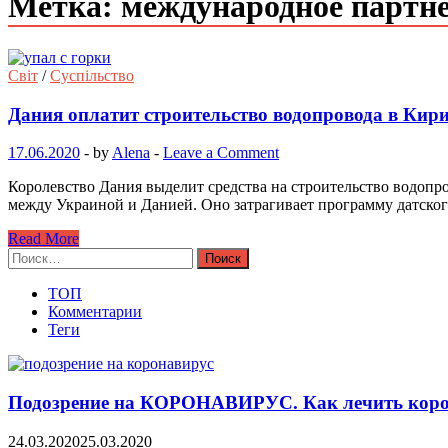
Метка: международное партн
Світ
/
Суспільство
Дания оплатит строительство водопровода в Кир
17.06.2020
-
by
Alena
-
Leave a Comment
Королевство Дания выделит средства на строительство водопр
между Украиной и Данией. Оно затрагивает программу датско
Read More
Найти:
ТОП
Комментарии
Теги
Подозрение на КОРОНАВИРУС. Как лечить коро
24.03.2020
25.03.2020