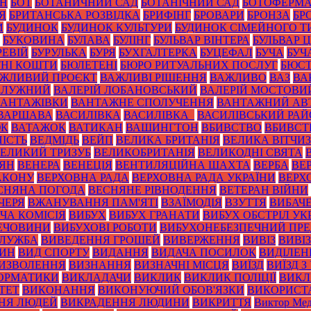
ОН
БОТ
БОТАНИЧНИЙ САД
БОТАНІЧНИЙ САД
БОТОФЕРМ
Я
БРИТАНСЬКА РОЗВІДКА
БРИФІНГ
БРОВАРИ
БРОНЗА
БР
И
БУДИНОК
БУДИНОК КУЛЬТУРИ
БУДИНОК СІМЕЙНОГО Т
БУКОВИНА
БУЛАВА
БУЛІНГ
БУЛЬВАР ВІНТЕРА
БУЛЬВАР 
РЕВІЙ
БУРУЛЬКА
БУРЯ
БУХГАЛТЕРКА
БУЦЕФАЛ
БУЧА
БУЧ
НІ КОШТИ
БЮЛЕТЕНІ
БЮРО РИТУАЛЬНИХ ПОСЛУГ
БЮС
ЖЛИВИЙ ПРОЄКТ
ВАЖЛИВІ РІШЕННЯ
ВАЖЛИВО
ВАЗ
ВА
ЗАЛУЖНИЙ
ВАЛЕРІЙ ЛОБАНОВСЬКИЙ
ВАЛЕРІЙ МОСТОВИ
ВАНТАЖІВКИ
ВАНТАЖНЕ СПОЛУЧЕННЯ
ВАНТАЖНИЙ АВ
ВАРШАВА
ВАСИЛІВКА
ВАСИЛІВКА_
ВАСИЛІВСЬКИЙ РА
ЮК
ВАТАЖОК
ВАТИКАН
ВАШИНГТОН
ВБИВСТВО
ВБИВСТ
ІСТЬ
ВЕДМІДЬ
ВЕЙП
ВЕЛИКА БРИТАНІЯ
ВЕЛИКА ВІТЧИ
ЕЛИКИЙ ТРИЗУБ
ВЕЛИКОБРИТАНІЯ
ВЕЛИКОДНІ СВЯТА
ТЯН
ВЕНЕРА
ВЕНЕЦІЯ
ВЕНТИЛЯЦІЙНА ШАХТА
ВЕРБА
ВЕ
АКОНУ
ВЕРХОВНА РАДА
ВЕРХОВНА РАДА УКРАЇНИ
ВЕРХ
СНЯНА ПОГОДА
ВЕСНЯНЕ РІВНОДЕННЯ
ВЕТЕРАН ВІЙНИ
ЧЕРЯ
ВЖАНУВАННЯ ПАМ'ЯТІ
ВЗАЇМОДІЯ
ВЗУТТЯ
ВИБАЧ
ЧА КОМІСІЯ
ВИБУХ
ВИБУХ ГРАНАТИ
ВИБУХ ОБСТРІЛ УК
РЕЧОВИНИ
ВИБУХОВІ РОБОТИ
ВИБУХОНЕБЕЗПЕЧНИЙ ПР
СЛУЖБА
ВИВЕДЕННЯ ГРОШЕЙ
ВИВЕРЖЕННЯ
ВИВІЗ
ВИВІ
РИН
ВИД СПОРТУ
ВИДАННЯ
ВИДАЧА ПОСИЛОК
ВИДІЛЕН
ИЗВОЛЕННЯ
ВИЗНАННЯ
ВИЗНАЧНІ МІСЦЯ
ВИЇЗД
ВИЇЗД З
ОРМАТИКИ
ВИКЛАДАЧИ
ВИКЛИК
ВИКЛИК ПОЛІЦІЇ
ВИКЛ
ТЕТ
ВИКОНАННЯ
ВИКОНУЮЧИЙ ОБОВ'ЯЗКИ
ВИКОРИСТ
НЯ ЛЮДЕЙ
ВИКРАДЕННЯ ЛЮДИНИ
ВИКРИТТЯ
Виктор Мед