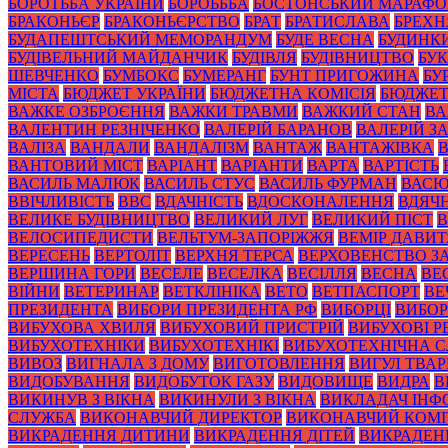
БОРОТЬБА УКРАЇНИ
БОРОЬББА
БОСТОНСЬКИЙ МАРАФ
БРАКОНЬЄР
БРАКОНЬЄРСТВО
БРАТ
БРАТИСЛАВА
БРЕХН
БУДАПЕШТСЬКИЙ МЕМОРАНДУМ
БУДЕ ВЕСНА
БУДИНК
БУДІВЕЛЬНИЙ МАЙДАНЧИК
БУДІВЛЯ
БУДІВНИЦТВО
БУК
ШЕВЧЕНКО
БУМБОКС
БУМЕРАНГ
БУНТ ПРИГОЖИНА
БУ
МІСТА
БЮДЖЕТ УКРАЇНИ
БЮДЖЕТНА КОМІСІЯ
БЮДЖЕТ
ВАЖКЕ ОЗБРОЄННЯ
ВАЖКИ ТРАВМИ
ВАЖКИЙ СТАН
ВА
ВАЛЕНТИН РЕЗНІЧЕНКО
ВАЛЕРІЙ БАРАНОВ
ВАЛЕРІЙ 
ВАЛІЗА
ВАНДАЛИ
ВАНДАЛІЗМ
ВАНТАЖ
ВАНТАЖІВКА
ВАНТОВИЙ МІСТ
ВАРІАНТ
ВАРІАНТИ
ВАРТА
ВАРТІСТЬ
ВАСИЛЬ МАЛЮК
ВАСИЛЬ СТУС
ВАСИЛЬ ФУРМАН
ВАС
ВВІЧЛИВІСТЬ
ВВС
ВДАЧНІСТЬ
ВДОСКОНАЛЕННЯ
ВДЯЧН
ВЕЛИКЕ БУДІВНИЦТВО
ВЕЛИКИЙ ЛУГ
ВЕЛИКИЙ ПІСТ
В
ВЕЛОСИПЕДИСТИ
ВЕЛЬТУМ-ЗАПОРІЖЖЯ
ВЕМІР ДАВИ
ВЕРЕСЕНЬ
ВЕРТОЛІТ
ВЕРХНЯ ТЕРСА
ВЕРХОВЕНСТВО З
ВЕРШИНА ГОРИ
ВЕСЕЛЕ
ВЕСЕЛКА
ВЕСІЛЛЯ
ВЕСНА
ВЕ
ВІЙНИ
ВЕТЕРИНАР
ВЕТКЛІНІКА
ВЕТО
ВЕТПАСПОРТ
ВЕ
ПРЕЗИДЕНТА
ВИБОРИ ПРЕЗИДЕНТА РФ
ВИБОРЦІ
ВИБОР
ВИБУХОВА ХВИЛЯ
ВИБУХОВИЙ ПРИСТРІЙ
ВИБУХОВІ 
ВИБУХОТЕХНІКИ
ВИБУХОТЕХНІКІ
ВИБУХОТЕХНІЧНА 
ВИВОЗ
ВИГНАЛА З ДОМУ
ВИГОТОВЛЕННЯ
ВИГУЛ ТВА
ВИДОБУВАННЯ
ВИДОБУТОК ГАЗУ
ВИДОВИЩЕ
ВИДРА
В
ВИКИНУВ З ВІКНА
ВИКИНУЛИ З ВІКНА
ВИКЛАДАЧ ІНФ
СЛУЖБА
ВИКОНАВЧИЙ ДИРЕКТОР
ВИКОНАВЧИЙ КОМІ
ВИКРАДЕННЯ ДИТИНИ
ВИКРАДЕННЯ ДІТЕЙ
ВИКРАДЕН