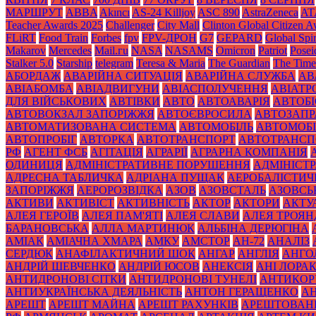
МАРШРУТ
ABBA
Akıncı
AS-24 Killjoy
ASC 890
AstraZeneca
AT
Teacher Awards 2025
Challenger
City Mall
Clinton Global Citizen 
FLiRT
Food Train
Forbes
fpv
FPV-ДРОН
G7
GEPARD
Global Spir
Makarov
Mercedes
Mаil.гu
NASA
NASAMS
Omicron
Patriot
Posei
Stalker 5.0
Starship
telegram
Teresa & Maria
The Guardian
The Time
АБОРДАЖ
АВАРІЙНА СИТУАЦІЯ
АВАРІЙНА СЛУЖБА
АВ
АВІАБОМБА
АВІАДВИГУНИ
АВІАСПОЛУЧЕННЯ
АВІАТ
ДЛЯ ВІЙСЬКОВИХ
АВТІВКИ
АВТО
АВТОАВАРІЯ
АВТОБІ
АВТОВОКЗАЛ ЗАПОРІЖЖЯ
АВТОЄВРОСИЛА
АВТОЗАПР
АВТОМАТИЗОВАНА СИСТЕМА
АВТОМОБІЛЬ
АВТОМОБІ
АВТОПРОБІГ
АВТОРКА
АВТОТРАНСПОРТ
АВТОТРАНСП
РФ
АГЕНТ ФСБ
АГІТАЦІЯ
АГРАРІЇ
АГРАРНА КОМПАНІЯ
ОДИНИЦЯ
АДМІНІСТРАТИВНЕ ПОРУШЕННЯ
АДМІНІСТ
АДРЕСНА ТАБЛИЧКА
АДРІАНА ПУЩАК
АЕРОБАЛІСТИЧ
ЗАПОРІЖЖЯ
АЕРОРОЗВІДКА
АЗОВ
АЗОВСТАЛЬ
АЗОВСЬ
АКТИВИ
АКТИВІСТ
АКТИВНІСТЬ
АКТОР
АКТОРИ
АКТУ
АЛЕЯ ГЕРОЇВ
АЛЕЯ ПАМ'ЯТІ
АЛЕЯ СЛАВИ
АЛЕЯ ТРОЯН
БАРАНОВСЬКА
АЛЛА МАРТИНЮК
АЛЬБІНА ДЕРЮГІНА
АМІАК
АМІАЧНА ХМАРА
АМКУ
АМСТОР
АН-72
АНАЛІЗ
СЕРДЮК
АНАФІЛАКТИЧНИЙ ШОК
АНГАР
АНГЛІЯ
АНГО
АНДРІЙ ШЕВЧЕНКО
АНДРІЙ ЮСОВ
АНЕКСІЯ
АНІ ЛОРА
АНТИДРОНОВІ СІТКИ
АНТИДРОНОВІ ТУНЕЛІ
АНТИКОР
АНТИУКРАЇНСЬКА ДЕЯЛЬНІСТЬ
АНТОН ГЕРАЩЕНКО
А
АРЕШТ
АРЕШТ МАЙНА
АРЕШТ РАХУНКІВ
АРЕШТОВАН