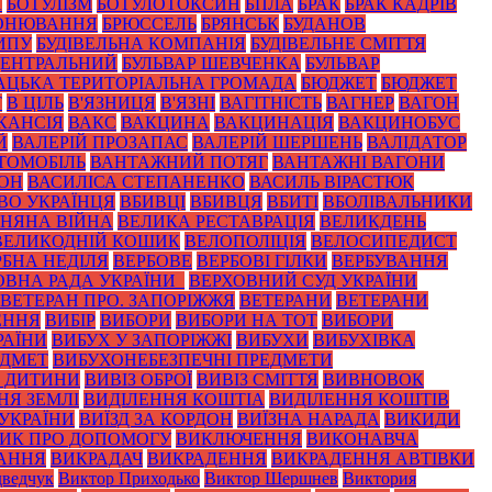
А
БОТУЛІЗМ
БОТУЛОТОКСИН
БПЛА
БРАК
БРАК КАДРІВ
ОНЮВАННЯ
БРЮССЕЛЬ
БРЯНСЬК
БУДАНОВ
ИПУ
БУДІВЕЛЬНА КОМПАНІЯ
БУДІВЕЛЬНЕ СМІТТЯ
ЦЕНТРАЛЬНИЙ
БУЛЬВАР ШЕВЧЕНКА
БУЛЬВАР
АЦЬКА ТЕРИТОРІАЛЬНА ГРОМАДА
БЮДЖЕТ
БЮДЖЕТ
Т
В ЦІЛЬ
В'ЯЗНИЦЯ
В'ЯЗНІ
ВАГІТНІСТЬ
ВАГНЕР
ВАГОН
КАНСІЯ
ВАКС
ВАКЦИНА
ВАКЦИНАЦІЯ
ВАКЦИНОБУС
Й
ВАЛЕРІЙ ПРОЗАПАС
ВАЛЕРІЙ ШЕРШЕНЬ
ВАЛІДАТОР
ТОМОБІЛЬ
ВАНТАЖНИЙ ПОТЯГ
ВАНТАЖНІ ВАГОНИ
ЙОН
ВАСИЛІСА СТЕПАНЕНКО
ВАСИЛЬ ВІРАСТЮК
ВО УКРАЇНЦЯ
ВБИВЦІ
ВБИВЦЯ
ВБИТІ
ВБОЛІВАЛЬНИКИ
ЗНЯНА ВІЙНА
ВЕЛИКА РЕСТАВРАЦІЯ
ВЕЛИКДЕНЬ
ВЕЛИКОДНІЙ КОШИК
ВЕЛОПОЛІЦІЯ
ВЕЛОСИПЕДИСТ
РБНА НЕДІЛЯ
ВЕРБОВЕ
ВЕРБОВІ ГІЛКИ
ВЕРБУВАННЯ
ОВНА РАДА УКРАЇНИ_
ВЕРХОВНИЙ СУД УКРАЇНИ
ВЕТЕРАН ПРО. ЗАПОРІЖЖЯ
ВЕТЕРАНИ
ВЕТЕРАНИ
ЕННЯ
ВИБІР
ВИБОРИ
ВИБОРИ НА ТОТ
ВИБОРИ
РАЇНИ
ВИБУХ У ЗАПОРІЖЖІ
ВИБУХИ
ВИБУХІВКА
ЕДМЕТ
ВИБУХОНЕБЕЗПЕЧНІ ПРЕДМЕТИ
З ДИТИНИ
ВИВІЗ ОБРОЇ
ВИВІЗ СМІТТЯ
ВИВНОВОК
НЯ ЗЕМЛІ
ВИДІЛЕННЯ КОШТІА
ВИДІЛЕННЯ КОШТІВ
 УКРАЇНИ
ВИЇЗД ЗА КОРДОН
ВИЇЗНА НАРАДА
ВИКИДИ
ИК ПРО ДОПОМОГУ
ВИКЛЮЧЕННЯ
ВИКОНАВЧА
АННЯ
ВИКРАДАЧ
ВИКРАДЕННЯ
ВИКРАДЕННЯ АВТІВКИ
ведчук
Виктор Приходько
Виктор Шершнев
Виктория