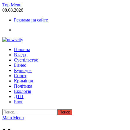
Skip
Top Menu
to
08.08.2026
content
Реклама на сайте
facebook
NewsCity — свежие новости Запорожья сегодня
Головна
Новости Запорожья и Запорожской области сегодня. События За
Влада
Суспільство
Бізнес
Культура
Спорт
Кримінал
Політика
Екологія
ДТП
Блог
Найти:
Main Menu