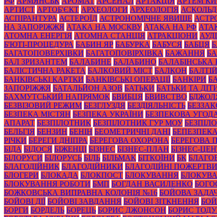
РФ
АРМЯНСЬК
АРОМАТ
АРСЕНАЛ
АРТАКЦІЯ
АРТЕМ К
АРТИСТ
АРТОБ'ЄКТ
АРХЕОЛОГИ
АРХЕОЛОГІЯ
АСКОЛЬД
АСПІРАНТУРА
АСТЕРОЇД
АСТРОНОМІЧНЕ ЯВИЩЕ
АСТР
НА ЗАПОРІЖЖЯ
АТАКА НА МОСКВУ
АТАКА НА РФ
АТА
АТОМНА ЕНЕРГІЯ
АТОМНА СТАНЦІЯ
АТРАКЦІОНИ
АУД
Б'ЮТІ-ПРОЦЕДУРА
БАБИН ЯР
БАБУРКА
БАБУСЯ
БАБЦЯ
БАГАТОПОВЕРХІВКИ
БАГАТОПОВІРХІВКА
БАЖАННЯ
БА
БАЛ ЗРИЗАНТЕМ
БАЛАБИНЕ
БАЛАБИНО
БАЛАБІНСЬКА
БАЛІСТИЧНА РАКЕТА
БАЛКОВИЙ МІСТ
БАЛКОН
БАЛТІ
БАНКІВСЬКІ КАРТКИ
БАНКІВСЬКІ ОПЕРАЦІЇ
БАНКІРИ
Б
ЗАПОРІЖЖЯ
БАТАЛЬЙОН АЗОВ
БАТЬКИ
БАТЬКИ ТА ДІТ
БАХМУТСЬКИЙ НАПРЯМОК
БВИБЦЯ
БВИВСТВО
БДЖОЛ
БЕЗВІЗОВИЙ РЕЖИМ
БЕЗГЛУЗДЯ
БЕЗДІЯЛЬНІСТЬ
БЕЗЗА
БЕЗПЕКА МІСТЯН
БЕЗПЕКА УКРАЇНИ
БЕЗПЕКОВА УГОД
АПАРАТ
БЕЗПІЛОТНИК
БЕЗПІЛОТНИК ГУР МОУ
БЕЗПІЛ
БЕЛЬГІЯ
БЕНЗИН
БЕНІН
БЕОМЕТРИЧНІ ДАНІ
БЕПЕЗПЕК
РІЧКИ
БЕРЕГИ ДНІПРА
БЕРЕГОВА ОХОРОНА
БЕРЕГОВА 
БІДА
БІДОСЯ
БІЖЕНЦІ
БІЗНЕС
БІЗНЕС-ПЛАН
БІЗНЕС-ЦЕН
БІЛОРУСИ
БІЛОРУСЬ
БІЛЬ
БІЛЬМАК
БІТКОЇНИ
БК
БЛАГО
БЛАГОДІЙНИК
БЛАГОДІЙНИКИ
БЛАГОДІЙНІ ПОЖЕРТВ
БЛОГЕРИ
БЛОКАДА
БЛОКПОСТ
БЛОКУВАННЯ
БЛОКУВА
БЛОКУВАННЯ РОБОТИ
БМП
БОГДАН ВАСИЛЕНКО
БОГО
БОЖКОВСЬКА ВИПРАВНА КОЛОНІЯ №16
БОЙОВА ЗАДА
БОЙОВІ ДІЇ
БОЙОВІ ЗАВДАННЯ
БОЙОВІ ЗІТКНЕННЯ
БОЙ
БОРГИ
БОРДЕЛЬ
БОРЕЦЬ
БОРИС ДЖОНСОН
БОРИС ТОД