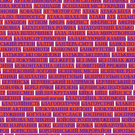
ИСЬКО
АРТЕМ ПИВОВАРОВ
АРТЕМ СИТНИК
АРТЕФАКТ
А
ОВА МОГИЛА
АСОЦІАЦІЯ
АСОЦІАЦІЯ МІСТ УКРАЇНИ
АС
ОНОМІЯ
АСФАЛЬТ
АТ "МОТОР СІЧ"
АТАКА
АТАКА БПЛА
КА ПО ДНІПРОГЕСУ
АТАКА ШАХЕДІВ
АТАКИ
АТБ
АТЛАН
ІТ
АУКЦІОН
АУТИЗМ
АФЕРА
АФЕРИСТ
АФЕРИСТИ
АФЕРИ
БАВОВНА
БАГАТОДІТНА РОДИНА
БАГАТОДІТНИЙ БАТЬКО
ЗА
БАЗА ВІДПОЧИНКУ
БАЗА ДАНИХ
БАЗА МИРОТВОРЕЦ
 КОСА
БАЛАНСОУТРИМУВАЧ
БАЛАНСУЮЧИЙ КАМІНЬ
БА
ЙСЬКИЙ РЕГІОН
БАЛТІЯ
БАНДЕРА-СМУЗІ
БАНК
БАНКА П
АНКНОТА
БАНКНОТИ
БАНКОМАТ
БАНКРУТСТВО
БАР
БА
И
БАТЬКІВСЬКІ ОБОВ'ЯЗКИ
БАТЬКІВСЬКІ ПРАВА
БАТЬКІВ
ЯР
БЕЗ ДОКУМЕНТІВ
БЕЗ ЖЕРТВ
БЕЗ ЗМІН
БЕЗ ОЗНАК ЖИ
КОННЯ
БЕЗКОНТАКТНА ОПЛАТА
БЕЗМИТНИЙ РРЕЖИМ
БЕ
А
БЕЗПЕКОВИЙ ДОГОВІР
БЕЗПЕЧНЕ МІСЦЕ
БЕЗПЕЧНЕ РІЗ
ОТНИКИ
БЕЗПЛАТНО
БЕЗПРИТУЛЬНІ
БЕЗПРИТУЛЬНІ СОБА
А
БЕРДЯНСЬК
БЕРДЯНСЬКИЙ НАПРЯМОК
БЕРДЯНСЬКИЙ 
ПОЗНАЧКА
БЕРЕЗ РІЧКИ
БЕРЕЗЕНЬ
БЕРЛІНСЬКІ ПОДУШКИ
ТР
БІЗНЕСМЕН
БІЙ ПІД КРУТАМИ
БІЙКА
БІЙЦІ
БІЙЦІ ЗСУ
ВІЩЕННЯ
благодатний вогонь
БЛАГОДІЙНА ДОПОМОГА
БЛ
И
БЛАГОДІЙНІСТЬ
БЛАГОПОЛУЧЧЯ
БЛАГОУСТРІЙ
БЛАКИТ
ННЯ АКТИВІВ
БЛОКУВАННЯ КОРДОНУ
БЛОКУВАННЯ ПУ
СЛУЖІННЯ
БОГУЛАЄВ
БОГУСЛАЄВ
БОЄПРИПАС
БОЄПРИ
ЧА
БОЙОВА МЕДИКИНЯ
БОЙОВЕ РОЗПОРЯДЖЕННЯ
БОЙО
ОВІ НАВЧАННЯ
БОКС
БОЛГАРІЯ
БОМБА
БОМБАРДУВАЛЬ
УРОВ
БОРИСПІЛЬ
БОРОДИНСЬКИЙ МІКРОРАЙОН
БОРОТЬБ