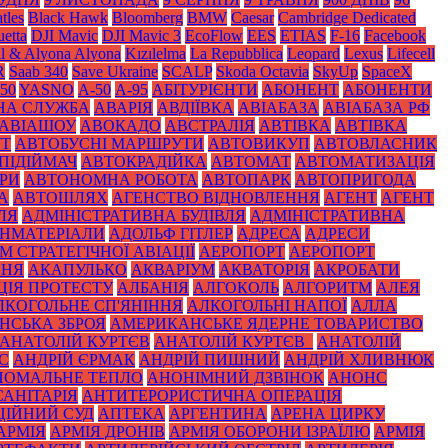
tles
Black Нawk
Bloomberg
BMW
Caesar
Cambridge Dedicated
etta
DJI Mavic
DJI Mavic 3
EcoFlow
EES
ETIAS
F-16
Facebook
il & Alyona Alyona
Kızılelma
La Repubblica
Leopard
Lexus
Lifecell
R
Saab 340
Save Ukraine
SCALP
Skoda Octavia
SkyUp
SpaceX
50
YASNO
А-50
А-95
АБІТУРІЄНТИ
АБОНЕНТ
АБОНЕНТИ
НА СЛУЖБА
АВАРІЯ
АВДІЇВКА
АВІАБАЗА
АВІАБАЗА РФ
АВІАШОУ
АВОКАДО
АВСТРАЛІЯ
АВТІВКА
АВТІВКА
УТ
АВТОБУСНІ МАРШРУТИ
АВТОВИКУП
АВТОВЛАСНИК
ПІДІЙМАЧ
АВТОКРАДІЙКА
АВТОМАТ
АВТОМАТИЗАЦІЯ
РИ
АВТОНОМНА РОБОТА
АВТОПАРК
АВТОПРИГОДА
А
АВТОШЛЯХ
АГЕНСТВО ВІДНОВЛЕННЯ
АГЕНТ
АГЕНТ
ЛЯ
АДМІНІСТРАТИВНА БУДІВЛЯ
АДМІНІСТРАТИВНА
НМАТЕРІАЛИ
АДОЛЬФ ГІТЛЕР
АДРЕСА
АДРЕСИ
 СТРАТЕГІЧНОЇ АВІАЦІЇ
АЕРОПОРТ
АЕРОПОРТ
ННЯ
АКАПУЛЬКО
АКВАРІУМ
АКВАТОРІЯ
АКРОБАТИ
ЦІЯ ПРОТЕСТУ
АЛБАНІЯ
АЛГОКОЛЬ
АЛГОРИТМ
АЛЕЯ
ЛКОГОЛЬНЕ СП'ЯНІННЯ
АЛКОГОЛЬНІ НАПОЇ
АЛЛА
НСЬКА ЗБРОЯ
АМЕРИКАНСЬКЕ ЯДЕРНЕ ТОВАРИСТВО
АНАТОЛІЙ КУРТЄВ
АНАТОЛІЙ КУРТЄВ_
АНАТОЛІЙ
С
АНДРІЙ ЄРМАК
АНДРІЙ ПИШНИЙ
АНДРІЙ ХЛИВНЮК
НОМАЛЬНЕ ТЕПЛО
АНОНІМНИЙ ДЗВІНОК
АНОНС
АНІТАРІЯ
АНТИТЕРОРИСТИЧНА ОПЕРАЦІЯ
ЦІЙНИЙ СУД
АПТЕКА
АРГЕНТИНА
АРЕНА ЦИРКУ
АРМІЯ
АРМІЯ ДРОНІВ
АРМІЯ ОБОРОНИ ІЗРАЇЛЮ
АРМІЯ