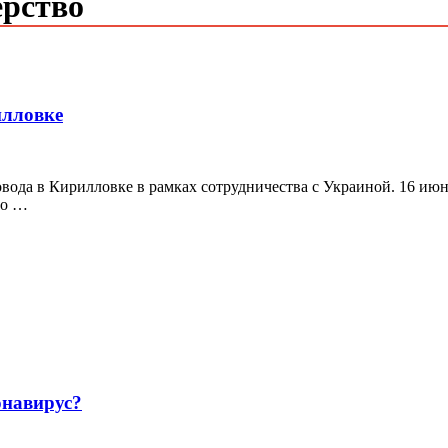
ерство
илловке
овода в Кирилловке в рамках сотрудничества с Украиной. 16 ию
го …
навирус?