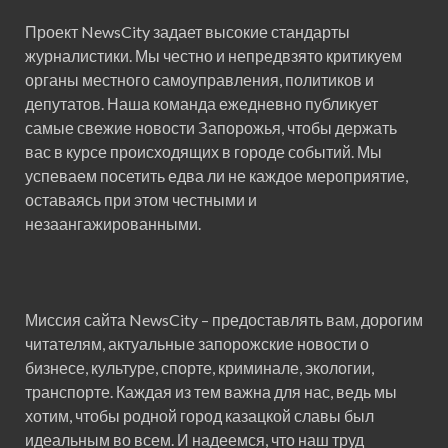
Проект NewsCity задает высокие стандарты
журналистики. Мы честно и непредвзято критикуем
органы местного самоуправления, политиков и
депутатов. Наша команда ежедневно публикует
самые свежие новости Запорожья, чтобы держать
вас в курсе происходящих в городе событий. Мы
успеваем посетить едва ли не каждое мероприятие,
оставаясь при этом честными и
незаангажированными.
Миссия сайта NewsCity – предоставлять вам, дорогим
читателям, актуальные запорожские новости о
бизнесе, культуре, спорте, криминале, экологии,
транспорте. Каждая из тем важна для нас, ведь мы
хотим, чтобы родной город казацкой славы был
идеальным во всем. И надеемся, что наш труд