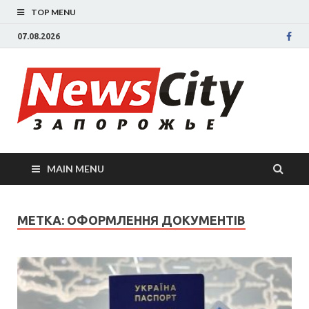
TOP MENU
07.08.2026
New
Новости
Запорожья
све
Запорожск
области
сегодня.
нов
События
MAIN MENU
Запорожья
Зап
коррупция,
политика,
сег
МЕТКА: ОФОРМЛЕННЯ ДОКУМЕНТІВ
дтп, новос
спорта