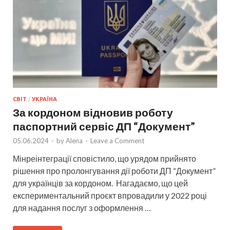
СВІТ
/
УКРАЇНА
За кордоном відновив роботу
паспортний сервіс ДП “Документ”
05.06.2024
-
by
Alena
-
Leave a Comment
Мінреінтеграції сповістило, що урядом прийнято
рішення про пролонгування дії роботи ДП “Документ”
для українців за кордоном. Нагадаємо, що цей
експериментальний проєкт впровадили у 2022 році
для надання послуг з оформлення …