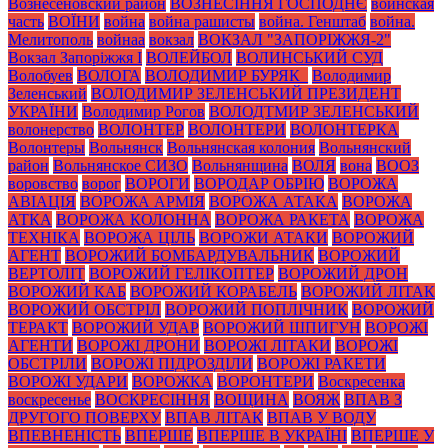
Вознесеновский район
ВОЗНЕСІННЯ ГОСПОДНЄ
воинская
часть
ВОЇНИ
война
война рашисты
война. Генштаб
война.
Мелитополь
войнаа
вокзал
ВОКЗАЛ "ЗАПОРІЖЖЯ-2"
Вокзал Запоріжжя І
ВОЛЕЙБОЛ
ВОЛИНСЬКИЙ СУД
Волобуев
ВОЛОГА
ВОЛОДИМИР БУРЯК_
Володимир
Зеленський
ВОЛОДИМИР ЗЕЛЕНСЬКИЙ ПРЕЗИДЕНТ
УКРАЇНИ
Володимир Рогов
ВОЛОДТМИР ЗЕЛЕНСЬКИЙ
волонерство
ВОЛОНТЕР
ВОЛОНТЕРИ
ВОЛОНТЕРКА
Волонтеры
Вольнянск
Вольнянская колония
Вольнянский
район
Вольнянское СИЗО
Вольнянщина
ВОЛЯ
вона
ВООЗ
воровство
ворог
ВОРОГИ
ВОРОДАР ОБРІЮ
ВОРОЖА
АВІАЦІЯ
ВОРОЖА АРМІЯ
ВОРОЖА АТАКА
ВОРОЖА
АТКА
ВОРОЖА КОЛОННА
ВОРОЖА РАКЕТА
ВОРОЖА
ТЕХНІКА
ВОРОЖА ЦІЛЬ
ВОРОЖИ АТАКИ
ВОРОЖИЙ
АГЕНТ
ВОРОЖИЙ БОМБАРДУВАЛЬНИК
ВОРОЖИЙ
ВЕРТОЛІТ
ВОРОЖИЙ ГЕЛІКОПТЕР
ВОРОЖИЙ ДРОН
ВОРОЖИЙ КАБ
ВОРОЖИЙ КОРАБЕЛЬ
ВОРОЖИЙ ЛІТАК
ВОРОЖИЙ ОБСТРІЛ
ВОРОЖИЙ ПОПЛІЧНИК
ВОРОЖИЙ
ТЕРАКТ
ВОРОЖИЙ УДАР
ВОРОЖИЙ ШПИГУН
ВОРОЖІ
АГЕНТИ
ВОРОЖІ ДРОНИ
ВОРОЖІ ЛІТАКИ
ВОРОЖІ
ОБСТРІЛИ
ВОРОЖІ ПІДРОЗДІЛИ
ВОРОЖІ РАКЕТИ
ВОРОЖІ УДАРИ
ВОРОЖКА
ВОРОНТЕРИ
Воскресенка
воскресенье
ВОСКРЕСІННЯ
ВОЩИНА
ВОЯЖ
ВПАВ З
ДРУГОГО ПОВЕРХУ
ВПАВ ЛІТАК
ВПАВ У ВОДУ
ВПЕВНЕНІСТЬ
ВПЕРШЕ
ВПЕРШЕ В УКРАЇНІ
ВПЕРШЕ У