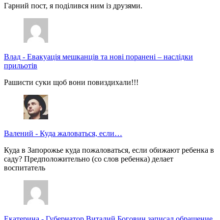
Гарний пост, я поділився ним із друзями.
Влад
-
Евакуація мешканців та нові поранені – наслідки
прильотів
Рашисти суки щоб вони повиздихали!!!
Валений
-
Куда жаловаться, если…
Куда в Запорожье куда пожаловаться, если обижают ребенка в
саду? Предположительно (со слов ребенка) делает
воспитатель
Екатерина
-
Губернатор Виталий Боговин записал обращение