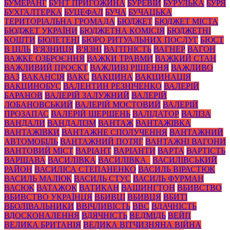
БУМЕРАНГ
БУНТ ПРИГОЖИНА
БУРЕВІЙ
БУРУЛЬКА
БУРЯ
БУХГАЛТЕРКА
БУЦЕФАЛ
БУЧА
БУЧАЦЬКА
ТЕРИТОРІАЛЬНА ГРОМАДА
БЮДЖЕТ
БЮДЖЕТ МІСТА
БЮДЖЕТ УКРАЇНИ
БЮДЖЕТНА КОМІСІЯ
БЮДЖЕТНІ
КОШТИ
БЮЛЕТЕНІ
БЮРО РИТУАЛЬНИХ ПОСЛУГ
БЮСТ
В ЦІЛЬ
В'ЯЗНИЦЯ
В'ЯЗНІ
ВАГІТНІСТЬ
ВАГНЕР
ВАГОН
ВАЖКЕ ОЗБРОЄННЯ
ВАЖКИ ТРАВМИ
ВАЖКИЙ СТАН
ВАЖЛИВИЙ ПРОЄКТ
ВАЖЛИВІ РІШЕННЯ
ВАЖЛИВО
ВАЗ
ВАКАНСІЯ
ВАКС
ВАКЦИНА
ВАКЦИНАЦІЯ
ВАКЦИНОБУС
ВАЛЕНТИН РЕЗНІЧЕНКО
ВАЛЕРІЙ
БАРАНОВ
ВАЛЕРІЙ ЗАЛУЖНИЙ
ВАЛЕРІЙ
ЛОБАНОВСЬКИЙ
ВАЛЕРІЙ МОСТОВИЙ
ВАЛЕРІЙ
ПРОЗАПАС
ВАЛЕРІЙ ШЕРШЕНЬ
ВАЛІДАТОР
ВАЛІЗА
ВАНДАЛИ
ВАНДАЛІЗМ
ВАНТАЖ
ВАНТАЖІВКА
ВАНТАЖІВКИ
ВАНТАЖНЕ СПОЛУЧЕННЯ
ВАНТАЖНИЙ
АВТОМОБІЛЬ
ВАНТАЖНИЙ ПОТЯГ
ВАНТАЖНІ ВАГОНИ
ВАНТОВИЙ МІСТ
ВАРІАНТ
ВАРІАНТИ
ВАРТА
ВАРТІСТЬ
ВАРШАВА
ВАСИЛІВКА
ВАСИЛІВКА_
ВАСИЛІВСЬКИЙ
РАЙОН
ВАСИЛІСА СТЕПАНЕНКО
ВАСИЛЬ ВІРАСТЮК
ВАСИЛЬ МАЛЮК
ВАСИЛЬ СТУС
ВАСИЛЬ ФУРМАН
ВАСЮК
ВАТАЖОК
ВАТИКАН
ВАШИНГТОН
ВБИВСТВО
ВБИВСТВО УКРАЇНЦЯ
ВБИВЦІ
ВБИВЦЯ
ВБИТІ
ВБОЛІВАЛЬНИКИ
ВВІЧЛИВІСТЬ
ВВС
ВДАЧНІСТЬ
ВДОСКОНАЛЕННЯ
ВДЯЧНІСТЬ
ВЕДМІДЬ
ВЕЙП
ВЕЛИКА БРИТАНІЯ
ВЕЛИКА ВІТЧИЗНЯНА ВІЙНА