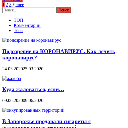
Навигация
1
2
3
Далее
Найти:
по
записям
ТОП
Комментарии
Теги
Подозрение на КОРОНАВИРУС. Как лечить
коронавирус?
24.03.2020
25.03.2020
Куда жаловаться, если…
09.06.2020
09.06.2020
В Запорожье продавали сигареты с
оккупированных территорий