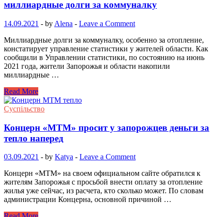
миллиардные долги за коммуналку
14.09.2021
-
by
Alena
-
Leave a Comment
Миллиардные долги за коммуналку, особенно за отопление,
констатирует управление статистики у жителей области. Как
сообщили в Управлении статистики, по состоянию на июнь
2021 года, жители Запорожья и области накопили
миллиардные …
Read More
Суспільство
Концерн «МТМ» просит у запорожцев деньги за
тепло наперед
03.09.2021
-
by
Katya
-
Leave a Comment
Концерн «МТМ» на своем официальном сайте обратился к
жителям Запорожья с просьбой внести оплату за отопление
жилья уже сейчас, из расчета, кто сколько может. По словам
администрации Концерна, основной причиной …
Read More