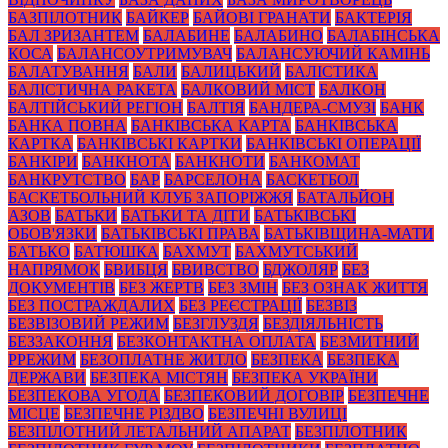
БАЗПІЛОТНИК
БАЙКЕР
БАЙОВІ ГРАНАТИ
БАКТЕРІЯ
БАЛ ЗРИЗАНТЕМ
БАЛАБИНЕ
БАЛАБИНО
БАЛАБІНСЬКА
КОСА
БАЛАНСОУТРИМУВАЧ
БАЛАНСУЮЧИЙ КАМІНЬ
БАЛАТУВАННЯ
БАЛИ
БАЛИЦЬКИЙ
БАЛІСТИКА
БАЛІСТИЧНА РАКЕТА
БАЛКОВИЙ МІСТ
БАЛКОН
БАЛТІЙСЬКИЙ РЕГІОН
БАЛТІЯ
БАНДЕРА-СМУЗІ
БАНК
БАНКА ПОВНА
БАНКІВСЬКА КАРТА
БАНКІВСЬКА
КАРТКА
БАНКІВСЬКІ КАРТКИ
БАНКІВСЬКІ ОПЕРАЦІЇ
БАНКІРИ
БАНКНОТА
БАНКНОТИ
БАНКОМАТ
БАНКРУТСТВО
БАР
БАРСЕЛОНА
БАСКЕТБОЛ
БАСКЕТБОЛЬНИЙ КЛУБ ЗАПОРІЖЖЯ
БАТАЛЬЙОН
АЗОВ
БАТЬКИ
БАТЬКИ ТА ДІТИ
БАТЬКІВСЬКІ
ОБОВ'ЯЗКИ
БАТЬКІВСЬКІ ПРАВА
БАТЬКІВЩИНА-МАТИ
БАТЬКО
БАТЮШКА
БАХМУТ
БАХМУТСЬКИЙ
НАПРЯМОК
БВИБЦЯ
БВИВСТВО
БДЖОЛЯР
БЕЗ
ДОКУМЕНТІВ
БЕЗ ЖЕРТВ
БЕЗ ЗМІН
БЕЗ ОЗНАК ЖИТТЯ
БЕЗ ПОСТРАЖДАЛИХ
БЕЗ РЕЄСТРАЦІЇ
БЕЗВІЗ
БЕЗВІЗОВИЙ РЕЖИМ
БЕЗГЛУЗДЯ
БЕЗДІЯЛЬНІСТЬ
БЕЗЗАКОННЯ
БЕЗКОНТАКТНА ОПЛАТА
БЕЗМИТНИЙ
РРЕЖИМ
БЕЗОПЛАТНЕ ЖИТЛО
БЕЗПЕКА
БЕЗПЕКА
ДЕРЖАВИ
БЕЗПЕКА МІСТЯН
БЕЗПЕКА УКРАЇНИ
БЕЗПЕКОВА УГОДА
БЕЗПЕКОВИЙ ДОГОВІР
БЕЗПЕЧНЕ
МІСЦЕ
БЕЗПЕЧНЕ РІЗДВО
БЕЗПЕЧНІ ВУЛИЦІ
БЕЗПІЛОТНИЙ ЛЕТАЛЬНИЙ АПАРАТ
БЕЗПІЛОТНИК