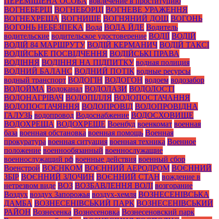
ПЕРЕМІЩЕНА ОСОБА
вовлечение в проституцию
ВОГНЕБЕРЦІ
ВОГНЕБОРЦІ
ВОГНЕВЕ УРАЖЕННЯ
ВОГНЕХРЕЩА
ВОГНИЩЕ
ВОГНЯНИЙ ДОЩ
ВОГОНЬ
ВОГОНЬ НЕБЕЗПЕКА
Вода
ВОДА ЙДЕ
Водитель
водительские
водительское удостоверение
ВОДІЇ
ВОДІЙ
ВОДІЙ 84 МАРШРУТУ
ВОДІЙ КЕРМАНИЧ
ВОДІЙ ТАКСІ
ВОДІЙСЬКЕ ПОСВІДЧЕННЯ
ВОДІЙСЬКІ ПРАВА
ВОДІННЯ
ВОДІННЯ НА ПІДПИТКУ
водная полиция
ВОДНИЙ БАЛАНС
ВОДНИЙ ПОТІК
водные ресурсы
водный транспорт
ВОДОГІН
ВОДОГОН
водоем
водозабор
ВОДОЙМА
Водоканал
ВОДОЛАЗИ
ВОДОЛОСТІ
ВОДОНАГРІВАЧ
ВОДОПІЛЛЯ
ВОДОПОСТАЧАННЯ
ВОДОПОСТАЧЯННЯ
ВОДОПРОВІД
ВОДОПРОВІДНА
ГАЛУЗЬ
водопровод
Водоснабжение
ВОДОСХОВИЩЕ
ВОДОХРЕЩА
ВОДОХРЕЩЕ
Военбуд
военкомат
военная
база
военная обстановка
военная помощь
Военная
прокуратура
военная ситуация
военная техника
Военное
положение
военнообязанный
военнослужащие
военнослужащий рф
военные действия
военный сбор
Военстрой
ВОЄНКОМ
ВОЄННИЙ АЕРОДРОМ
ВОЄННИЙ
ЗБІР
ВОЄННИЙ ЗЛОЧИН
ВОЄННИЙ СТАН
вождение в
нетрезвом виде
ВОЗ
ВОЗБАВЛЕННЯ ВОЛІ
возгорание
Воздух
воздух Запорожья
воздух-хемля
ВОЗНЕСЕНІВСЬКА
ДАМБА
ВОЗНЕСЕНІВСЬКИЙ ПАРК
ВОЗНЕСЕНІВСЬКИЙ
РАЙОН
Вознесенка
Вознесеновка
Вознесеновский парк