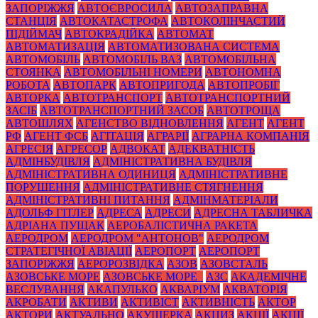
ЗАПОРІЖЖЯ
АВТОЄВРОСИЛА
АВТОЗАПРАВНА
СТАНЦІЯ
АВТОКАТАСТРОФА
АВТОКОЛІНЧАСТИЙ
ПІДІЙМАЧ
АВТОКРАДІЙКА
АВТОМАТ
АВТОМАТИЗАЦІЯ
АВТОМАТИЗОВАНА СИСТЕМА
АВТОМОБІЛЬ
АВТОМОБІЛЬ ВАЗ
АВТОМОБІЛЬНА
СТОЯНКА
АВТОМОБІЛЬНІ НОМЕРИ
АВТОНОМНА
РОБОТА
АВТОПАРК
АВТОПРИГОДА
АВТОПРОБІГ
АВТОРКА
АВТОТРАНСПОРТ
АВТОТРАНСПОРТНИЙ
ЗАСІБ
АВТОТРАНСПОРТНИЙ ЗАСОБ
АВТОТРОЩА
АВТОШЛЯХ
АГЕНСТВО ВІДНОВЛЕННЯ
АГЕНТ
АГЕНТ
РФ
АГЕНТ ФСБ
АГІТАЦІЯ
АГРАРІЇ
АГРАРНА КОМПАНІЯ
АГРЕСІЯ
АГРЕСОР
АДВОКАТ
АДЕКВАТНІСТЬ
АДМІНБУДІВЛЯ
АДМІНІСТРАТИВНА БУДІВЛЯ
АДМІНІСТРАТИВНА ОДИНИЦЯ
АДМІНІСТРАТИВНЕ
ПОРУШЕННЯ
АДМІНІСТРАТИВНЕ СТЯГНЕННЯ
АДМІНІСТРАТИВНІ ПИТАННЯ
АДМІНМАТЕРІАЛИ
АДОЛЬФ ГІТЛЕР
АДРЕСА
АДРЕСИ
АДРЕСНА ТАБЛИЧКА
АДРІАНА ПУЩАК
АЕРОБАЛІСТИЧНА РАКЕТА
АЕРОДРОМ
АЕРОДРОМ "АНТОНОВ"
АЕРОДРОМ
СТРАТЕГІЧНОЇ АВІАЦІЇ
АЕРОПОРТ
АЕРОПОРТ
ЗАПОРІЖЖЯ
АЕРОРОЗВІДКА
АЗОВ
АЗОВСТАЛЬ
АЗОВСЬКЕ МОРЕ
АЗОВСЬКЕ МОРЕ_
АЗС
АКАДЕМІЧНЕ
ВЕСЛУВАННЯ
АКАПУЛЬКО
АКВАРІУМ
АКВАТОРІЯ
АКРОБАТИ
АКТИВИ
АКТИВІСТ
АКТИВНІСТЬ
АКТОР
АКТОРИ
АКТУАЛЬНО
АКУШЕРКА
АКЦИЗ
АКЦІЇ
АКЦІЇ