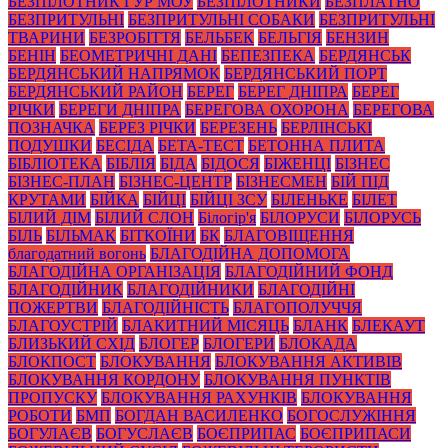
БЕЗПІЛОТНИК ГУР МОУ
БЕЗПІЛОТНИКИ
БЕЗПЛАТНО
БЕЗПРИТУЛЬНІ
БЕЗПРИТУЛЬНІ СОБАКИ
БЕЗПРИТУЛЬНІ
ТВАРИНИ
БЕЗРОБІТТЯ
БЕЛЬБЕК
БЕЛЬГІЯ
БЕНЗИН
БЕНІН
БЕОМЕТРИЧНІ ДАНІ
БЕПЕЗПЕКА
БЕРДЯНСЬК
БЕРДЯНСЬКИЙ НАПРЯМОК
БЕРДЯНСЬКИЙ ПОРТ
БЕРДЯНСЬКИЙ РАЙОН
БЕРЕГ
БЕРЕГ ДНІПРА
БЕРЕГ
РІЧКИ
БЕРЕГИ ДНІПРА
БЕРЕГОВА ОХОРОНА
БЕРЕГОВА
ПОЗНАЧКА
БЕРЕЗ РІЧКИ
БЕРЕЗЕНЬ
БЕРЛІНСЬКІ
ПОДУШКИ
БЕСІДА
БЕТА-ТЕСТ
БЕТОННА ПЛИТА
БІБЛІОТЕКА
БІБЛІЯ
БІДА
БІДОСЯ
БІЖЕНЦІ
БІЗНЕС
БІЗНЕС-ПЛАН
БІЗНЕС-ЦЕНТР
БІЗНЕСМЕН
БІЙ ПІД
КРУТАМИ
БІЙКА
БІЙЦІ
БІЙЦІ ЗСУ
БІЛЕНЬКЕ
БІЛЕТ
БІЛИЙ ДІМ
БІЛИЙ СЛОН
Білогір'я
БІЛОРУСИ
БІЛОРУСЬ
БІЛЬ
БІЛЬМАК
БІТКОЇНИ
БК
БЛАГОВІЩЕННЯ
благодатний вогонь
БЛАГОДІЙНА ДОПОМОГА
БЛАГОДІЙНА ОРГАНІЗАЦІЯ
БЛАГОДІЙНИЙ ФОНД
БЛАГОДІЙНИК
БЛАГОДІЙНИКИ
БЛАГОДІЙНІ
ПОЖЕРТВИ
БЛАГОДІЙНІСТЬ
БЛАГОПОЛУЧЧЯ
БЛАГОУСТРІЙ
БЛАКИТНИЙ МІСЯЦЬ
БЛАНК
БЛЕКАУТ
БЛИЗЬКИЙ СХІД
БЛОГЕР
БЛОГЕРИ
БЛОКАДА
БЛОКПОСТ
БЛОКУВАННЯ
БЛОКУВАННЯ АКТИВІВ
БЛОКУВАННЯ КОРДОНУ
БЛОКУВАННЯ ПУНКТІВ
ПРОПУСКУ
БЛОКУВАННЯ РАХУНКІВ
БЛОКУВАННЯ
РОБОТИ
БМП
БОГДАН ВАСИЛЕНКО
БОГОСЛУЖІННЯ
БОГУЛАЄВ
БОГУСЛАЄВ
БОЄПРИПАС
БОЄПРИПАСИ