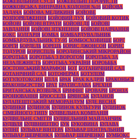
БОЖЕВІЛЬНИЙ СУСІД
БОЖЕВІЛЬНІ ТЕРОРИСТИ
БОЖКОВСЬКА ВИПРАВНА КОЛОНІЯ №16
БОЙОВА
ЗАДАЧА
БОЙОВА МЕДИКИНЯ
БОЙОВЕ
РОЗПОРЯДЖЕННЯ
БОЙОВИЙ ДУХ
БОЙОВИЙ КОТИК
БОЙОВІ
БОЙОВІ ВТРАТИ
БОЙОВІ ДІЇ
БОЙОВІ
ЗАВДАННЯ
БОЙОВІ ЗІТКНЕННЯ
БОЙОВІ НАВЧАННЯ
БОКС
БОЛГАРІЯ
БОМБА
БОМБАРДУВАЛЬНИК
БОМБАРДУВАЛЬНИК ТУ-95
БОМБОСХОВИЩЕ
БОРГ
БОРГИ
БОРДЕЛЬ
БОРЕЦЬ
БОРИС ДЖОНСОН
БОРИС
ТОДУРОВ
БОРИСПІЛЬ
БОРОДИНСЬКИЙ МІКРОРАЙОН
БОРОТЬБА
БОРОТЬБА З ВОРОГОМ
БОРОТЬБА ЗА
НЕЗАЛЕЖНІСТЬ
БОРОТЬБА УКРАЇНИ
БОРОЬББА
БОСТОНСЬКИЙ МАРАФОН
БОТ
БОТАНИЧНИЙ САД
БОТАНІЧНИЙ САД
БОТОФЕРМА
БОТУЛІЗМ
БОТУЛОТОКСИН
БПЛА
БРАК
БРАК КАДРІВ
БРАКОНЬЄР
БРАКОНЬЄРСТВО
БРАТ
БРАТИСЛАВА
БРЕХНЯ
БРИТАНСЬКА РОЗВІДКА
БРИФІНГ
БРОВАРИ
БРОНЗА
БРОНЮВАННЯ
БРЮССЕЛЬ
БРЯНСЬК
БУДАНОВ
БУДАПЕШТСЬКИЙ МЕМОРАНДУМ
БУДЕ ВЕСНА
БУДИНКИ
БУДИНОК
БУДИНОК КУЛЬТУРИ
БУДИНОК
СІМЕЙНОГО ТИПУ
БУДІВЕЛЬНА КОМПАНІЯ
БУДІВЕЛЬНЕ СМІТТЯ
БУДІВЕЛЬНИЙ МАЙДАНЧИК
БУДІВЛЯ
БУДІВНИЦТВО
БУК
БУКОВИНА
БУЛАВА
БУЛІНГ
БУЛЬВАР ВІНТЕРА
БУЛЬВАР ЦЕНТРАЛЬНИЙ
БУЛЬВАР ШЕВЧЕНКА
БУЛЬВАР ШЕВЧЕНКО
БУМБОКС