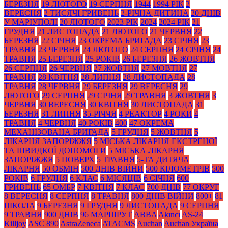
БЕРЕЗНЯ
19 ЛЮТОГО
19 СЕРПНЯ
1944
1994 РІК
2
ВЕРЕСНЯ
2 ТИСЯЧІ ГРИВЕНЬ
2-РІЧНА ДИТИНА
20 ДНІВ
У МАРІУПОЛІ
20 ЛЮТОГО
2023 РІК
2024
2024 РІК
21
ГРУДНЯ
21 ЛИСТОПАДА
21 ЛЮТОГО
21 ЧЕРВНЯ
22
БЕРЕЗНЯ
22 СІЧНЯ
23 ОКРЕМА БРИГАДА
23 СІЧНЯ
23
ТРАВНЯ
23 ЧЕРВНЯ
24 ЛЮТОГО
24 СЕРПНЯ
24 СІЧНЯ
24
ТРАВНЯ
25 БЕРЕЗНЯ
25 РОКІВ
26 БЕРЕЗНЯ
26 ЖОВТНЯ
26 СЕРПНЯ
26 ЧЕРВНЯ
27 ЖОВТНЯ
27 МОВТНЯ
27
ТРАВНЯ
28 КВІТНЯ
28 ЛИПНЯ
28 ЛИСТОПАДА
28
ТРАВНЯ
28 ЧЕРВНЯ
29 БЕРЕЗНЯ
29 ВЕРЕСНЯ
29
ЛЮТОГО
29 СЕРПНЯ
29 СІЧНЯ
29 ТРАВНЯ
3 ЖОВТНЯ
3
ЧЕРВНЯ
30 ВЕРЕСНЯ
30 КВІТНЯ
30 ЛИСТОПАДА
31
БЕРЕЗНЯ
31 ЛИПНЯ
35-РІЧЧЯ
4 РЕАКТОР
4 РОКИ
4
ТРАВНЯ
4 ЧЕРВНЯ
40 РОКІВ
400
47 ОКРЕМА
МЕХАНІЗОВАНА БРИГАДА
5 ГРУДНЯ
5 ЖОВТНЯ
5
ЛІКАРНЯ ЗАПОРІЖЖЯ
5 МІСЬКА ЛІКАРНЯ ЕКСТРЕНОЇ
ТА ШВИДКОЇ ДОПОМОГИ
5 МІСЬКА ЛІКАРНЯ
ЗАПОРІЖЖЯ
5 ПОВЕРХ
5 ТРАВНЯ
5-ТА ДИТЯЧА
ЛІКАРНЯ
50 ОБМІН
500 ДНІВ ВІЙНИ
500 КІЛОМЕТРІВ
500
РОКІВ
6 ГРУДНЯ
6 КЛАС
6 МІСЯЦІВ
6 СІЧНЯ
600
ГРИВЕНЬ
65 ОМБР
7 КВІТНЯ
7 КЛАС
700 ДНІВ
77 ОКРУГ
8 ВЕРЕСНЯ
8 СЕРПНЯ
8 ТРАВНЯ
800 ДНІВ ВІЙНИ
800+
81
ШКОЛА
9 БЕРЕЗНЯ
9 ГРУДНЯ
9 ЛИСТОПАДА
9 СЕРПНЯ
9 ТРАВНЯ
900 ДНІВ
96 МАРШРУТ
ABBA
Akıncı
AS-24
Killjoy
ASC 890
AstraZeneca
ATACMS
Auchan
Auchan Україна