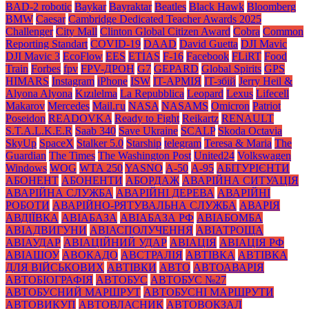
BAD-2 robotic
Baykar
Bayraktar
Beatles
Black Нawk
Bloomberg
BMW
Caesar
Cambridge Dedicated Teacher Awards 2025
Challenger
City Mall
Clinton Global Citizen Award
Cobra
Common
Reporting Standart
COVID-19
DAAD
David Guetta
DJI Mavic
DJI Mavic 3
EcoFlow
EES
ETIAS
F-16
Facebook
FLiRT
Food
Train
Forbes
fpv
FPV-ДРОН
G7
GEPARD
Global Spirits
GPS
HIMARS
Instagram
iPhone
ISW
IT-АРМІЯ
IT-збій
Jerry Heil &
Alyona Alyona
Kızılelma
La Repubblica
Leopard
Lexus
Lifecell
Makarov
Mercedes
Mаil.гu
NASA
NASAMS
Omicron
Patriot
Poseidon
READOVKA
Ready to Fight
Reikartz
RENAULT
S.T.A.L.K.E.R
Saab 340
Save Ukraine
SCALP
Skoda Octavia
SkyUp
SpaceX
Stalker 5.0
Starship
telegram
Teresa & Maria
The
Guardian
The Times
The Washington Post
United24
Volkswagen
Windows
WOG
WTA 250
YASNO
А-50
А-95
АБІТУРІЄНТИ
АБОНЕНТ
АБОНЕНТИ
АБОРДАЖ
АВАРІЙНА СИТУАЦІЯ
АВАРІЙНА СЛУЖБА
АВАРІЙНІ ДЕРЕВА
АВАРІЙНІ
РОБОТИ
АВАРІЙНО-РЯТУВАЛЬНА СЛУЖБА
АВАРІЯ
АВДІЇВКА
АВІАБАЗА
АВІАБАЗА РФ
АВІАБОМБА
АВІАДВИГУНИ
АВІАСПОЛУЧЕННЯ
АВІАТРОЩА
АВІАУДАР
АВІАЦІЙНИЙ УДАР
АВІАЦІЯ
АВІАЦІЯ РФ
АВІАШОУ
АВОКАДО
АВСТРАЛІЯ
АВТІВКА
АВТІВКА
ДЛЯ ВІЙСЬКОВИХ
АВТІВКИ
АВТО
АВТОАВАРІЯ
АВТОБІОГРАФІЯ
АВТОБУС
АВТОБУС №27
АВТОБУСНИЙ МАРШРУТ
АВТОБУСНІ МАРШРУТИ
АВТОВИКУП
АВТОВЛАСНИК
АВТОВОКЗАЛ