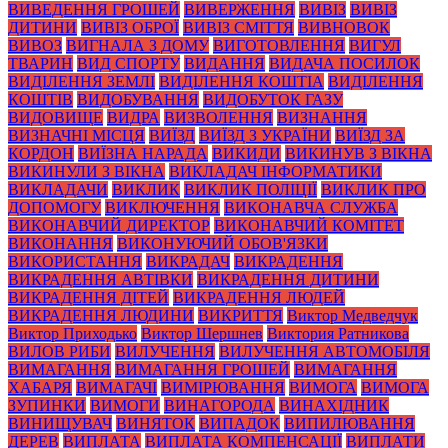
ВИВЕДЕННЯ ГРОШЕЙ
ВИВЕРЖЕННЯ
ВИВІЗ
ВИВІЗ
ДИТИНИ
ВИВІЗ ОБРОЇ
ВИВІЗ СМІТТЯ
ВИВНОВОК
ВИВОЗ
ВИГНАЛА З ДОМУ
ВИГОТОВЛЕННЯ
ВИГУЛ
ТВАРИН
ВИД СПОРТУ
ВИДАННЯ
ВИДАЧА ПОСИЛОК
ВИДІЛЕННЯ ЗЕМЛІ
ВИДІЛЕННЯ КОШТІА
ВИДІЛЕННЯ
КОШТІВ
ВИДОБУВАННЯ
ВИДОБУТОК ГАЗУ
ВИДОВИЩЕ
ВИДРА
ВИЗВОЛЕННЯ
ВИЗНАННЯ
ВИЗНАЧНІ МІСЦЯ
ВИЇЗД
ВИЇЗД З УКРАЇНИ
ВИЇЗД ЗА
КОРДОН
ВИЇЗНА НАРАДА
ВИКИДИ
ВИКИНУВ З ВІКНА
ВИКИНУЛИ З ВІКНА
ВИКЛАДАЧ ІНФОРМАТИКИ
ВИКЛАДАЧИ
ВИКЛИК
ВИКЛИК ПОЛІЦІЇ
ВИКЛИК ПРО
ДОПОМОГУ
ВИКЛЮЧЕННЯ
ВИКОНАВЧА СЛУЖБА
ВИКОНАВЧИЙ ДИРЕКТОР
ВИКОНАВЧИЙ КОМІТЕТ
ВИКОНАННЯ
ВИКОНУЮЧИЙ ОБОВ'ЯЗКИ
ВИКОРИСТАННЯ
ВИКРАДАЧ
ВИКРАДЕННЯ
ВИКРАДЕННЯ АВТІВКИ
ВИКРАДЕННЯ ДИТИНИ
ВИКРАДЕННЯ ДІТЕЙ
ВИКРАДЕННЯ ЛЮДЕЙ
ВИКРАДЕННЯ ЛЮДИНИ
ВИКРИТТЯ
Виктор Медведчук
Виктор Приходько
Виктор Шершнев
Виктория Ратникова
ВИЛОВ РИБИ
ВИЛУЧЕННЯ
ВИЛУЧЕННЯ АВТОМОБІЛЯ
ВИМАГАННЯ
ВИМАГАННЯ ГРОШЕЙ
ВИМАГАННЯ
ХАБАРЯ
ВИМАГАЧІ
ВИМІРЮВАННЯ
ВИМОГА
ВИМОГА
ЗУПИНКИ
ВИМОГИ
ВИНАГОРОДА
ВИНАХІДНИК
ВИНИЩУВАЧ
ВИНЯТОК
ВИПАДОК
ВИПИЛЮВАННЯ
ДЕРЕВ
ВИПЛАТА
ВИПЛАТА КОМПЕНСАЦІЇ
ВИПЛАТИ