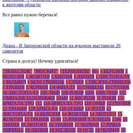
к жителям области
Все равно нужно беречься!
Диана
-
В Запорожской области на аукцион выставили 26
самолетов
Страна в долгах! Нечему удивляться!
"ЛЕПЕСТОК"
"МОСКИТ"
"ТЕРНОПІЛЬ"
061
1 БЕРЕЗНЯ
1
ВЕРЕСНЯ
1 ЖОВТНЯ
1 КВІТНЯ
1 ЛИПНЯ
1 ЛИСТОПАДА
1 МІЛЬЯРД
1 МЛН ГРИВЕНЬ
1 СІЧНЯ
1 ТИСЯЧА ГРИВЕНЬ
1 ТРАВНЯ
1 ЧЕРВНЯ
1/4 ФІНАЛУ
10 ГРИВЕНЬ
10 ГРУДНЯ
10 ЛИСТОПАДА
100 ДНІВ
100 РОКІВ
1000
1000 ДНІВ
101
ГІМНАЗІЯ ЗАПОРІЖЖЯ
10449
11 МІСЯЦІВ
11 РОКІВ
110
БРИГАДА ТРО
112
116 БРИГАДА ТРО
118 ОМБР
12 ГРУДНЯ
12 ТРАВНЯ
128 БРИГАДА
128 ОГШБР
13 ДІТЕЙ
13
ЛИСТОПАДА
14 БЕРЕЗНЯ
14 ЖОВТНЯ
14 ЛЮТОГО
15
ЖОВТНЯ
15 ТРАВНЯ
15-80
15-РІЧНИЙ ХЛОПЕЦЬ
1580
16
ЛИПНЯ
16 ЛЮТОГО
16 ТРАВНЯ
17 ЧЕРВНЯ
17-РІЧНА
ДІВЧИНА
18 ЛИПНЯ
18 МІСЯЦІВ
18 ОСІБ
18 ЧЕРВНЯ
19