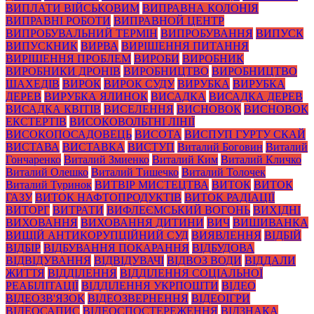
ВИПЛАТИ ВІЙСЬКОВИМ
ВИПРАВНА КОЛОНІЯ
ВИПРАВНІ РОБОТИ
ВИПРАВНОЙ ЦЕНТР
ВИПРОБУВАЛЬНИЙ ТЕРМІН
ВИПРОБУВАННЯ
ВИПУСК
ВИПУСКНИК
ВИРВА
ВИРІШЕННЯ ПИТАННЯ
ВИРІШЕННЯ ПРОБЛЕМ
ВИРОБИ
ВИРОБНИК
ВИРОБНИКИ ДРОНІВ
ВИРОБНИЦТВО
ВИРОБНИЦТВО
ШАХЕДІВ
ВИРОК
ВИРОК СУДУ
ВИРУБКА
ВИРУБКА
ДЕРЕВ
ВИРУБКА ЯЛИНОК
ВИСАДКА
ВИСАДКА ДЕРЕВ
ВИСАДКА КВІТІВ
ВИСЕЛЕННЯ
ВИСНОВОК
ВИСНОВОК
ЕКСТЕРТІВ
ВИСОКОВОЛЬТНІ ЛІНІЇ
ВИСОКОПОСАДОВЕЦЬ
ВИСОТА
ВИСПУП ГУРТУ СКАЙ
ВИСТАВА
ВИСТАВКА
ВИСТУП
Виталий Боговин
Виталий
Гончаренко
Виталий Змиенко
Виталий Ким
Виталий Кличко
Виталий Олешко
Виталий Тишечко
Виталий Толочек
Виталий Туринок
ВИТВІР МИСТЕЦТВА
ВИТОК
ВИТОК
ГАЗУ
ВИТОК НАФТОПРОДУКТІВ
ВИТОК РАДІАЦІЇ
ВИТОРГ
ВИТРАТИ
ВИФЛЕЄМСЬКИЙ ВОГОНЬ
ВИХІДНІ
ВИХОВАННЯ
ВИХОВАННЯ ДИТИНИ
ВИЧ
ВИШИВАНКА
ВИЩІЙ АНТИКОРУПЦІЙНИЙ СУД
ВИЯВЛЕННЯ
ВІДБІЙ
ВІДБІР
ВІДБУВАННЯ ПОКАРАННЯ
ВІДБУДОВА
ВІДВІДУВАННЯ
ВІДВІДУВАЧІ
ВІДВОЗ ВОДИ
ВІДДАЛИ
ЖИТТЯ
ВІДДІЛЕННЯ
ВІДДІЛЕННЯ СОЦІАЛЬНОЇ
РЕАБІЛІТАЦІЇ
ВІДДІЛЕННЯ УКРПОШТИ
ВІДЕО
ВІДЕОЗВ'ЯЗОК
ВІДЕОЗВЕРНЕННЯ
ВІДЕОІГРИ
ВІДЕОСАПИС
ВІДЕОСПОСТЕРЕЖЕННЯ
ВІДЗНАКА