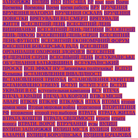
ЗАПОРІЖЖІ
ВПЛИВ
ВПО
ВПС США
ВР
враг
врач
Врачи
Времевка
Времовка
Время
время работы
ВРУ
ВРУЧЕННЯ
ВРУЧЕННЯ НАГОРОД
ВРУЧЕННЯ ОСКАРА
ВРУЧЕННЯ
ПОВІСТКИ
ВРЯТУВАЛИ ВІД СМЕРТІ
ВРЯТУВАЛИ
ЖИТТЯ
ВСЕСВІТНІЙ ДЕНЬ
ВСЕСВІТНІЙ ДЕНЬ
ВИШИВАНКИ
ВСЕСВІТНІЙ ДЕНЬ ДИТИНИ
ВСЕСВІТНІЙ
ДЕНЬ ДЯКУЮ
ВСЕСВІТНІЙ ДЕНЬ СЕРЦЯ
ВСЕСВІТНІЙ
ДЕНЬ ФУТБОЛУ
ВСЕСВІТНІЙ ЕКОНОМІЧНИЙ ФОРУМ
ВСЕСВІТНЯ БОКСЕРСЬКА РАДА
ВСЕСВІТНЯ
ОРГАНІЗАЦІЯ ОХОРОНИ ЗДОРОВ'Я
ВСЕСВІТНЯ
ФЕДЕРАЦІЯ СЕРЦЯ
ВСЕСВІЬНІЙ ДЕНЬ
ВСЕУКРАЇНСЬКЕ
ОБ’ЄДНАННЯ БАТЬКІВЩИНА
ВСЕУКРАЇНСЬКИЙ
ПРОЄКТ
ВСП ЗФККТ НУ "Запорізька політехніка"
ВСПУП
Вспышка
ВСТАНОВЛЕННЯ ІНВАЛІДНОСТІ
ВСТАНОВЛЕННЯ ТРИЗУБА
ВСТАНОВЛЕННЯ УКРИТТІВ
ВСТАНОВЛЕНО ТРИЗУБ
ВСТУП
ВСТУП У ЄС
ВСТУП
УКРАЇНИ В ЄС
вступительная кампания
ВСУ
ВТЕЧА
ВТЕЧА З КРАЇНИ
ВТЕЧА ЗА КОРДОН
ВТІК З МІСЦЯ
АВАРІЇ
ВТІКАЧ
ВТІКАЧІ
ВТІКАЧКА
ВТІХА
ВТОМА
вторая
армия мира
Вторая мировая война
вторгнення
ВТОРГНЕННЯ
РФ
вторжение
второй тур выборов
ВТРАТА
ВТРАТА ЖИТЛА
ВТРАТА КОШТІВ
ВТРАТА СВІДОМОСТІ
втрати
втрати
ворога
ВТРАТИ. ВОРОГ
ВТРУЧАННЯ
вузы
ВУЛИЦІ
ВУЛИЦІ ЗАПОРІЖЖЯ
ВУЛИЦІ МІСТА
ВУЛИЦЯ
ВУЛИЦЯ
БАЗАРНА
ВУЛИЦЯ БОРОДІНСЬКА
ВУЛИЦЯ БОЧАРОВА