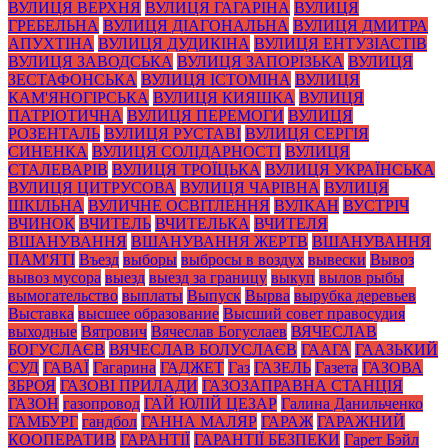
ВУЛИЦЯ ВЕРХНЯ
ВУЛИЦЯ ГАГАРІНА
ВУЛИЦЯ
ГРЕБЕЛЬНА
ВУЛИЦЯ ДІАГОНАЛЬНА
ВУЛИЦЯ ДМИТРА
АПУХТІНА
ВУЛИЦЯ ДУДИКІНА
ВУЛИЦЯ ЕНТУЗІАСТІВ
ВУЛИЦЯ ЗАВОДСЬКА
ВУЛИЦЯ ЗАПОРІЗЬКА
ВУЛИЦЯ
ЗЕСТАФОНСЬКА
ВУЛИЦЯ ІСТОМІНА
ВУЛИЦЯ
КАМ'ЯНОГІРСЬКА
ВУЛИЦЯ КИЯШКА
ВУЛИЦЯ
ПАТРІОТИЧНА
ВУЛИЦЯ ПЕРЕМОГИ
ВУЛИЦЯ
РОЗЕНТАЛЬ
ВУЛИЦЯ РУСТАВІ
ВУЛИЦЯ СЕРГІЯ
СИНЕНКА
ВУЛИЦЯ СОЛІДАРНОСТІ
ВУЛИЦЯ
СТАЛЕВАРІВ
ВУЛИЦЯ ТРОЇЦЬКА
ВУЛИЦЯ УКРАЇНСЬКА
ВУЛИЦЯ ЦИТРУСОВА
ВУЛИЦЯ ЧАРІВНА
ВУЛИЦЯ
ШКІЛЬНА
ВУЛИЧНЕ ОСВІТЛЕННЯ
ВУЛКАН
ВУСТРІЧ
ВЧИНОК
ВЧИТЕЛЬ
ВЧИТЕЛЬКА
ВЧИТЕЛЯ
ВШАНУВАННЯ
ВШАНУВАННЯ ЖЕРТВ
ВШАНУВАННЯ
ПАМ'ЯТІ
Въезд
выборы
выбросы в воздух
вывески
Вывоз
вывоз мусора
выезд
выезд за границу
выкуп
вылов рыбы
вымогательство
выплаты
Выпуск
Вырва
вырубка деревьев
Выставка
высшее образование
Высший совет правосудия
выходные
Вятрович
Вячеслав Богуслаев
ВЯЧЕСЛАВ
БОГУСЛАЄВ
ВЯЧЕСЛАВ БОЛУСЛАЄВ
ГААГА
ГААЗЬКИЙ
СУД
ГАВАЇ
Гагарина
ГАДЖЕТ
Газ
ГАЗЕЛЬ
Газета
ГАЗОВА
ЗБРОЯ
ГАЗОВІ ПРИЛАДИ
ГАЗОЗАПРАВНА СТАНЦІЯ
ГАЗОН
газопровод
ГАЙ ЮЛІЙ ЦЕЗАР
Галина Данильченко
ГАМБУРГ
гандбол
ГАННА МАЛЯР
ГАРАЖ
ГАРАЖНИЙ
КООПЕРАТИВ
ГАРАНТІЇ
ГАРАНТІЇ БЕЗПЕКИ
Гарет Бэйл