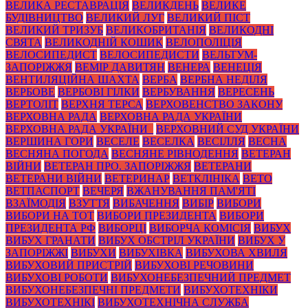
ВЕЛИКА РЕСТАВРАЦІЯ
ВЕЛИКДЕНЬ
ВЕЛИКЕ
БУДІВНИЦТВО
ВЕЛИКИЙ ЛУГ
ВЕЛИКИЙ ПІСТ
ВЕЛИКИЙ ТРИЗУБ
ВЕЛИКОБРИТАНІЯ
ВЕЛИКОДНІ
СВЯТА
ВЕЛИКОДНІЙ КОШИК
ВЕЛОПОЛІЦІЯ
ВЕЛОСИПЕДИСТ
ВЕЛОСИПЕДИСТИ
ВЕЛЬТУМ-
ЗАПОРІЖЖЯ
ВЕМІР ДАВИТЯН
ВЕНЕРА
ВЕНЕЦІЯ
ВЕНТИЛЯЦІЙНА ШАХТА
ВЕРБА
ВЕРБНА НЕДІЛЯ
ВЕРБОВЕ
ВЕРБОВІ ГІЛКИ
ВЕРБУВАННЯ
ВЕРЕСЕНЬ
ВЕРТОЛІТ
ВЕРХНЯ ТЕРСА
ВЕРХОВЕНСТВО ЗАКОНУ
ВЕРХОВНА РАДА
ВЕРХОВНА РАДА УКРАЇНИ
ВЕРХОВНА РАДА УКРАЇНИ_
ВЕРХОВНИЙ СУД УКРАЇНИ
ВЕРШИНА ГОРИ
ВЕСЕЛЕ
ВЕСЕЛКА
ВЕСІЛЛЯ
ВЕСНА
ВЕСНЯНА ПОГОДА
ВЕСНЯНЕ РІВНОДЕННЯ
ВЕТЕРАН
ВІЙНИ
ВЕТЕРАН ПРО. ЗАПОРІЖЖЯ
ВЕТЕРАНИ
ВЕТЕРАНИ ВІЙНИ
ВЕТЕРИНАР
ВЕТКЛІНІКА
ВЕТО
ВЕТПАСПОРТ
ВЕЧЕРЯ
ВЖАНУВАННЯ ПАМ'ЯТІ
ВЗАЇМОДІЯ
ВЗУТТЯ
ВИБАЧЕННЯ
ВИБІР
ВИБОРИ
ВИБОРИ НА ТОТ
ВИБОРИ ПРЕЗИДЕНТА
ВИБОРИ
ПРЕЗИДЕНТА РФ
ВИБОРЦІ
ВИБОРЧА КОМІСІЯ
ВИБУХ
ВИБУХ ГРАНАТИ
ВИБУХ ОБСТРІЛ УКРАЇНИ
ВИБУХ У
ЗАПОРІЖЖІ
ВИБУХИ
ВИБУХІВКА
ВИБУХОВА ХВИЛЯ
ВИБУХОВИЙ ПРИСТРІЙ
ВИБУХОВІ РЕЧОВИНИ
ВИБУХОВІ РОБОТИ
ВИБУХОНЕБЕЗПЕЧНИЙ ПРЕДМЕТ
ВИБУХОНЕБЕЗПЕЧНІ ПРЕДМЕТИ
ВИБУХОТЕХНІКИ
ВИБУХОТЕХНІКІ
ВИБУХОТЕХНІЧНА СЛУЖБА