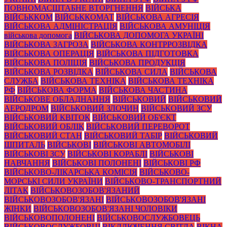
ПОВНОМАСШТАБНЕ ВТОРГНЕННЯ
ВІЙСЬКА
ВІЙСЬККОМ
ВІЙСЬККОМАТ
ВІЙСЬКОВА АГРЕСІЯ
ВІЙСЬКОВА АДМІНІСТРАЦІЯ
ВІЙСЬКОВА АМУНІЦІЯ
військова допомога
ВІЙСЬКОВА ДОПОМОГА УКРАЇНІ
ВІЙСЬКОВА ЗАГРОЗА
ВІЙСЬКОВА КОНТРРОЗВІДКА
ВІЙСЬКОВА ОПЕРАЦІЯ
ВІЙСЬКОВА ПІДГОТОВКА
ВІЙСЬКОВА ПОЛІЦІЯ
ВІЙСЬКОВА ПРОДУКЦІЯ
ВІЙСЬКОВА РОЗВІДКА
ВІЙСЬКОВА СИЛА
ВІЙСЬКОВА
СЛУЖБА
ВІЙСЬКОВА ТЕХНІКА
ВІЙСЬКОВА ТЕХНІКА
РФ
ВІЙСЬКОВА ФОРМА
ВІЙСЬКОВА ЧАСТИНА
ВІЙСЬКОВЕ ОБЛАДНАННЯ
ВІЙСЬКОВИЙ
ВІЙСЬКОВИЙ
АЕРОДРОМ
ВІЙСЬКОВИЙ ЗЛОЧИН
ВІЙСЬКОВИЙ ЗСУ
ВІЙСЬКОВИЙ КВІТОК
ВІЙСЬКОВИЙ ОБ'ЄКТ
ВІЙСЬКОВИЙ ОБЛІК
ВІЙСЬКОВИЙ ПЕРЕВОРОТ
ВІЙСЬКОВИЙ СТАН
ВІЙСЬКОВИЙ ТАБІР
ВІЙСЬКОВИЙ
ШПИТАЛЬ
ВІЙСЬКОВІ
ВІЙСЬКОВІ АВТОМОБІЛІ
ВІЙСЬКОВІ ЗСУ
ВІЙСЬКОВІ КОРАБЛІ
ВІЙСЬКОВІ
НАВЧАННЯ
ВІЙСЬКОВІ ПОЛОНЕНІ
ВІЙСЬКОВІ РФ
ВІЙСЬКОВО-ЛІКАРСЬКА КОМІСІЯ
ВІЙСЬКОВО-
МОРСЬКІ СИЛИ УКРАЇНИ
ВІЙСЬКОВО-ТРАНСПОРТНИЙ
ЛІТАК
ВІЙСЬКОВОЗОБОВ'ЯЗАНИЙ
ВІЙСЬКОВОЗОБОВ'ЯЗАНІ
ВІЙСЬКОВОЗОБОВ'ЯЗАНІ
ЖІНКИ
ВІЙСЬКОВОЗОБОВ'ЯЗАНІ ЧОЛОВІКИ
ВІЙСЬКОВОПОЛОНЕНІ
ВІЙСЬКОВОСЛУЖБОВЕЦЬ
ВІЙСЬКОВОСЛУЖБОВЦІ
ВІКДЛЮЧЕННЯ СВІТЛА
ВІКНА