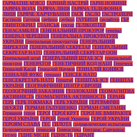
ГАРМАТНЕ М'ЯСО
ГАРНИЙ НАСТРІЙ
ГАРНІ НОВИНИ
ГАРЯЧА ВОДА
ГАРЯЧА ЛІНІЯ
ГАРЯЧА ТЕЛЕФОННА
ЛІНІЯ
ГАРЯЧЕ ХАРЧУВАННЯ
ГАСК
ГАСЛО
ГАСТРОЛЕРИ
Гастроли
Гатунок
гаубица
гаубиці
ГАУБИЦЯ
гауляйтер
ГБР
ГВИНТОКРИЛ
ГДАНСЬК
гектар
ГЕЛІКОПТЕР
ГЕНАСАМБЛЕЯ
ГЕНЕНАЛЬНИЙ ПРОКУРОР
генерал
ГЕНЕРАЛ ЧЕРЕШНЯ
ГЕНЕРАЛЬНА ПРОКУРАТУРА
УКРАЇНИ
Генеральная прокуратура
ГЕНЕРАЛЬНИЙ
ДИРЕКТОР
ГЕНЕРАЛЬНИЙ СЕКРЕТАР
ГЕНЕРАЛЬНИЙ
СЕКРЕТАР НАТО
ГЕНЕРАЛЬНИЙ СЕКРЕТАР ООН
Генеральний штаб
ГЕНЕРАЛЬНИЙ ШТАБ ЗСУ
генеральный
прокурор
ГЕНЕРАТОР
ГЕНЕТИЧНИЙ КОД НАЦІЇ
Геническ
Геннадий Касай
Геннадий Наумов
ГЕННАДІЙ КОНЯЄВ
ГЕННАДІЙ ФУКС
геноцид
ГЕНСЕК НАТО
ГЕНСЕКРЕТАРЬ НАТО
Генштаб
ГЕНШТАБ ЗСУ
ГЕНШТАБ
УКРАЇНИ
ГЕОГРАФІЧНИЙ ЦЕНТР ЄВРОПИ
ГЕОЛОГІЧНИЙ ЗАКАЗНИК
ГЕОЛОКАЦІЯ
ГЕОМАГНІТНА
АКТИВНІСТЬ
ГЕОМАГНІТНА АКТИВНОСТЬ
ГЕРАНЬ
ГЕРБ
ГЕРБ ТОКМАКА
ГЕРБ УКРАЇНИ
ГЕРГРАФІЧНІ
ОБ'ЄКТИ
ГЕРМАН ГАЛУЩЕНКО
ГЕРМАН СМЕТАНІН
Германия
герои
ГЕРОЇ
ГЕРОЇ КРУТ
ГЕРОЇ НЕ ВМИРАЮТЬ
ГЕРОЇ УКРАЇНИ
ГЕРОЙ
Герой Украины
ГЕРОЙ УКРАЇНИ
ГЕРОЯМ СЛАВА
ГЕС
ГИДОТА
гидравлические испытания
Гидрометцентр
гимназия
Гимнастика
Гинтарас Савукинас
Гитлер
ГІДНЕ МІСЦЕ
ГІДНІСТЬ
ГІДРАНТ