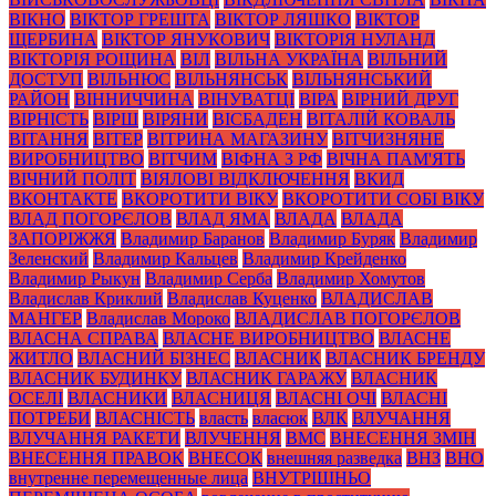
ВІКНО
ВІКТОР ГРЕШТА
ВІКТОР ЛЯШКО
ВІКТОР
ЩЕРБИНА
ВІКТОР ЯНУКОВИЧ
ВІКТОРІЯ НУЛАНД
ВІКТОРІЯ РОЩИНА
ВІЛ
ВІЛЬНА УКРАЇНА
ВІЛЬНИЙ
ДОСТУП
ВІЛЬНЮС
ВІЛЬНЯНСЬК
ВІЛЬНЯНСЬКИЙ
РАЙОН
ВІННИЧЧИНА
ВІНУВАТЦІ
ВІРА
ВІРНИЙ ДРУГ
ВІРНІСТЬ
ВІРШ
ВІРЯНИ
ВІСБАДЕН
ВІТАЛІЙ КОВАЛЬ
ВІТАННЯ
ВІТЕР
ВІТРИНА МАГАЗИНУ
ВІТЧИЗНЯНЕ
ВИРОБНИЦТВО
ВІТЧИМ
ВІФНА З РФ
ВІЧНА ПАМ'ЯТЬ
ВІЧНИЙ ПОЛІТ
ВІЯЛОВІ ВІДКЛЮЧЕННЯ
ВКИД
ВКОНТАКТЕ
ВКОРОТИТИ ВІКУ
ВКОРОТИТИ СОБІ ВІКУ
ВЛАД ПОГОРЄЛОВ
ВЛАД ЯМА
ВЛАДА
ВЛАДА
ЗАПОРІЖЖЯ
Владимир Баранов
Владимир Буряк
Владимир
Зеленский
Владимир Кальцев
Владимир Крейденко
Владимир Рыкун
Владимир Серба
Владимир Хомутов
Владислав Криклий
Владислав Куценко
ВЛАДИСЛАВ
МАНГЕР
Владислав Мороко
ВЛАДИСЛАВ ПОГОРЄЛОВ
ВЛАСНА СПРАВА
ВЛАСНЕ ВИРОБНИЦТВО
ВЛАСНЕ
ЖИТЛО
ВЛАСНИЙ БІЗНЕС
ВЛАСНИК
ВЛАСНИК БРЕНДУ
ВЛАСНИК БУДИНКУ
ВЛАСНИК ГАРАЖУ
ВЛАСНИК
ОСЕЛІ
ВЛАСНИКИ
ВЛАСНИЦЯ
ВЛАСНІ ОЧІ
ВЛАСНІ
ПОТРЕБИ
ВЛАСНІСТЬ
власть
власюк
ВЛК
ВЛУЧАННЯ
ВЛУЧАННЯ РАКЕТИ
ВЛУЧЕННЯ
ВМС
ВНЕСЕННЯ ЗМІН
ВНЕСЕННЯ ПРАВОК
ВНЕСОК
внешняя разведка
ВНЗ
ВНО
внутренне перемещенные лица
ВНУТРІШНЬО