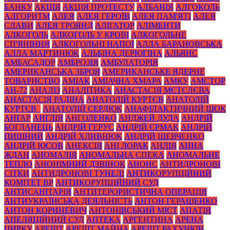
БАНКУ
АКЦІЯ
АКЦІЯ ПРОТЕСТУ
АЛБАНІЯ
АЛГОКОЛЬ
АЛГОРИТМ
АЛЕЯ
АЛЕЯ ГЕРОЇВ
АЛЕЯ ПАМ'ЯТІ
АЛЕЯ
СЛАВИ
АЛЕЯ ТРОЯНД
АЛІГАТОР
АЛІМЕНТИ
АЛКОГОЛЬ
АЛКОГОЛЬ У КРОВІ
АЛКОГОЛЬНЕ
СП'ЯНІННЯ
АЛКОГОЛЬНІ НАПОЇ
АЛЛА БАРАНОВСЬКА
АЛЛА МАРТИНЮК
АЛЬБІНА ДЕРЮГІНА
АЛЬЯНС
АМБАСАДОР
АМБРОЗІЯ
АМБУЛАТОРІЯ
АМЕРИКАНСЬКА ЗБРОЯ
АМЕРИКАНСЬКЕ ЯДЕРНЕ
ТОВАРИСТВО
АМІАК
АМІАЧНА ХМАРА
АМКУ
АМСТОР
АН-72
АНАЛІЗ
АНАЛІТИКА
АНАСТАСІЯ МЄТЄЛЄВА
АНАСТАСІЯ РАДІНА
АНАТОЛІЙ КУРТЄВ
АНАТОЛІЙ
КУРТЄВ_
АНАТОЛІЙ СЕРДЮК
АНАФІЛАКТИЧНИЙ ШОК
АНГАР
АНГЛІЯ
АНГОЛЕНКО
АНДЖЕЙ ДУДА
АНДРІЙ
БОГДАНЕЦЬ
АНДРІЙ ГЕРУС
АНДРІЙ ЄРМАК
АНДРІЙ
ПИШНИЙ
АНДРІЙ ХЛИВНЮК
АНДРІЙ ШЕВЧЕНКО
АНДРІЙ ЮСОВ
АНЕКСІЯ
АНІ ЛОРАК
АНЛІЯ
АННА
ЖДАН
АНОМАЛІЯ
АНОМАЛЬНА СПЕКА
АНОМАЛЬНЕ
ТЕПЛО
АНОНІМНИЙ ДЗВІНОК
АНОНС
АНТИДРОНОВІ
СІТКИ
АНТИДРОНОВІ ТУНЕЛІ
АНТИКОРУПЦІЙНИЙ
КОМІТЕТ ВР
АНТИКОРУПЦІЙНИЙ СУД
АНТИСАНІТАРІЯ
АНТИТЕРОРИСТИЧНА ОПЕРАЦІЯ
АНТИУКРАЇНСЬКА ДЕЯЛЬНІСТЬ
АНТОН ГЕРАЩЕНКО
АНТОН КОРИНЕВИЧ
АНТОНІВСЬКИЙ МІСТ
АПАТІЯ
АПЕЛЯЦІЙНИЙ СУД
АПТЕКА
АРГЕНТИНА
АРЕНА
ЦИРКУ
АРЕШТ
АРЕШТ МАЙНА
АРЕШТ РАХУНКІВ