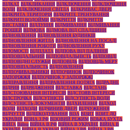
ВІДКАТ
ВІДКЛИКАННЯ
ВІДКЛЮЧЕННЯ
ВІДКЛЮЧЕННЯ
ВОДИ
ВІДКЛЮЧЕННЯ СВІТЛА
ВІДКРИВАЄ ДВЕРІ
ВІДКРИТА ТЕРИТОРІЯ
ВІДКРИТЕ ТРЕНУВАННЯ
ВІДКРИТІ ВОДОЙМИ
ВІДКРИТТЯ
ВІДКРИТТЯ
ВИСТАВКИ
ВІДЛУННЯ
ВІДМИВАННЯ
ВІДМИВАННЯ
ГРОШЕЙ
ВІДМОВА
ВІДМОВА ВІД СПАДЩИНИ
ВІДНОВЛЕННЯ
ВІДНОВЛЕННЯ БУДИНКІВ
ВІДНОВЛЕННЯ ЖИТЛА
ВІДНОВЛЕННЯ НА ПОСАДІ
ВІДНОВЛЕННЯ РОБОТИ
ВІДНОВЛЕННЯ РУХУ
ВІДОМОСТІ
ВІДПЛАТА
ВІДПОВА ВІД ПАЛІННЯ
ВІДПОВІДАЛЬНИЙ
ВІДПОВІДАЛЬНІСТЬ
ВІДПОВІДІ
ВІДПОВІДНІ СЛУЖБИ
ВІДПОВІДЬ
ВІДПОВІДЬ МЕРУ
ВІДПОВІПАЛЬНІСТЬ
ВІДПОВЛЕННЯ
ВІДПОЧИВАЛЬНИКИ
ВІДПОЧИНОК
ВІДПОЧИНОК
ЗАПОРІЖЖЯ
ВІДПОЧІНОК У ЗАПОРІЖЖІ
ВІДПРАВЛЕННЯ
ВІДПРАВЛЕННЯ ПОТЯГА
ВІДРАДНЕ
ВІДРИВ
ВІДРЯДЖЕННЯ
ВІДСТАВКА
ВІДСТАНЬ
ВІДСТОЮВАННЯ ІНТЕРЕСІВ
ВІДСТОЯВ ІНТЕРЕСИ
ВІДСТРОЧКА
ВІДСУТНІСТЬ
ВІДСУТНІСТЬ ВОДИ
ВІДСУТНІСТЬ ДОКУМЕНТІВ
ВІДХИЛЕННЯ
ВІДХОД
ВОДИ
ВІДХОДИ
ВІДЧИНИВ ДВЕРІ
ВІДЧУЖЕННЯ
ВІДЧУТТЯ
ВІДШКОДУВАННЯ
ВІЗА
ВІЗИТ
ВІЗИТ ДО
УКРАЇНИ
ВІЗНА З РФ
ВІЗОВИЙ РЕЖИМ
ВІЗЬКА БУХТА
ВІЙГА
Війна
ВІЙНА В РФ
ВІЙНА В УКРАЇНЕ
ВІЙНА В
УКРАЇНІ
ВІЙНА В УКРАНІ
ВІЙНА З РФ
ВІЙНА З РФ