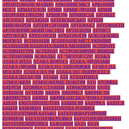
АРЕШТОВАНЕ МАЙНО
АРКОВИЙ МІСТ
АРКОВИЙ
МОСТ
АРМАГЕДОН
АРМІЯ
АРМІЯ ДРОНІВ
АРМІЯ
ОБОРОНИ ІЗРАЇЛЮ
АРМІЯ РФ
АРМЯНСЬК
АРОМАТ
АРСЕНАЛ
АРТАКЦІЯ
АРТЕМ КИСЬКО
АРТЕМ
ПИВОВАРОВ
АРТЕМ СИТНИК
АРТЕФАКТ
АРТЕФАКТИ
АРТИЛЕРІЙСЬКИЙ ОБСТРІЛ
АРТИЛЕРІЯ
АРТИСТ
АРТОБ'ЄКТ
АРХЕОЛОГИ
АРХЕОЛОГІЯ
АСКОЛЬДОВА
МОГИЛА
АСОЦІАЦІЯ
АСОЦІАЦІЯ МІСТ УКРАЇНИ
АСОЦІАЦІЯ НАЦІОНАЛЬНИХ МЕНШИН
АСПІРАНТ
АСПІРАНТУРА
АСТЕРОЇД
АСТРОНОМІЧНЕ ЯВИЩЕ
АСТРОНОМІЯ
АСФАЛЬТ
АТ "МОТОР СІЧ"
АТАКА
АТАКА БПЛА
АТАКА ВОРОГА
АТАКА ДРОНАМИ
АТАКА ДРОНІВ
АТАКА НА ЗАПОРІЖЖЯ
АТАКА НА
МОСКВУ
АТАКА НА РФ
АТАКА ПО ДНІПРОГЕСУ
АТАКА ШАХЕДІВ
АТАКИ
АТБ
АТЛАНТИКА
АТМОСФЕРА
АТМОСФЕРНЕ ПОВІТРЯ
АТО
АТОМНА
ЕНЕРГІЯ
АТОМНА СТАНЦІЯ
АТРАКЦІОНИ
АУДІТ
АУКЦІОН
АУТИЗМ
АФЕРА
АФЕРИСТ
АФЕРИСТИ
АФЕРИСТКА
АФІША
АФРИКАНСЬКА ЧУМА СВИНЕЙ
АШАН
Б'ЮТІ-ПРОЦЕДУРА
БАБИН ЯР
БАБУРКА
БАБУСЯ
БАБЦЯ
БАВОВНА
БАГАТОДІТНА РОДИНА
БАГАТОДІТНИЙ БАТЬКО
БАГАТОКВАРТИРНИЙ
БУДИНОК
БАГАТОПОВЕРХІВКА
БАГАТОПОВЕРХІВКИ
БАГАТОПОВІРХІВКА
БАЖАННЯ
БАЗА
БАЗА
ВІДПОЧИНКУ
БАЗА ДАНИХ
БАЗА МИРОТВОРЕЦЬ