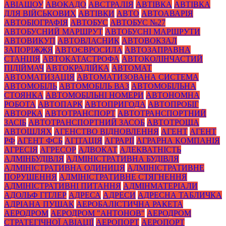
АВІАШОУ
АВОКАДО
АВСТРАЛІЯ
АВТІВКА
АВТІВКА
ДЛЯ ВІЙСЬКОВИХ
АВТІВКИ
АВТО
АВТОАВАРІЯ
АВТОБІОГРАФІЯ
АВТОБУС
АВТОБУС №27
АВТОБУСНИЙ МАРШРУТ
АВТОБУСНІ МАРШРУТИ
АВТОВИКУП
АВТОВЛАСНИК
АВТОВОКЗАЛ
ЗАПОРІЖЖЯ
АВТОЄВРОСИЛА
АВТОЗАПРАВНА
СТАНЦІЯ
АВТОКАТАСТРОФА
АВТОКОЛІНЧАСТИЙ
ПІДІЙМАЧ
АВТОКРАДІЙКА
АВТОМАТ
АВТОМАТИЗАЦІЯ
АВТОМАТИЗОВАНА СИСТЕМА
АВТОМОБІЛЬ
АВТОМОБІЛЬ ВАЗ
АВТОМОБІЛЬНА
СТОЯНКА
АВТОМОБІЛЬНІ НОМЕРИ
АВТОНОМНА
РОБОТА
АВТОПАРК
АВТОПРИГОДА
АВТОПРОБІГ
АВТОРКА
АВТОТРАНСПОРТ
АВТОТРАНСПОРТНИЙ
ЗАСІБ
АВТОТРАНСПОРТНИЙ ЗАСОБ
АВТОТРОЩА
АВТОШЛЯХ
АГЕНСТВО ВІДНОВЛЕННЯ
АГЕНТ
АГЕНТ
РФ
АГЕНТ ФСБ
АГІТАЦІЯ
АГРАРІЇ
АГРАРНА КОМПАНІЯ
АГРЕСІЯ
АГРЕСОР
АДВОКАТ
АДЕКВАТНІСТЬ
АДМІНБУДІВЛЯ
АДМІНІСТРАТИВНА БУДІВЛЯ
АДМІНІСТРАТИВНА ОДИНИЦЯ
АДМІНІСТРАТИВНЕ
ПОРУШЕННЯ
АДМІНІСТРАТИВНЕ СТЯГНЕННЯ
АДМІНІСТРАТИВНІ ПИТАННЯ
АДМІНМАТЕРІАЛИ
АДОЛЬФ ГІТЛЕР
АДРЕСА
АДРЕСИ
АДРЕСНА ТАБЛИЧКА
АДРІАНА ПУЩАК
АЕРОБАЛІСТИЧНА РАКЕТА
АЕРОДРОМ
АЕРОДРОМ "АНТОНОВ"
АЕРОДРОМ
СТРАТЕГІЧНОЇ АВІАЦІЇ
АЕРОПОРТ
АЕРОПОРТ