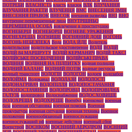
ПОТРЕБИ
ВЛАСНІСТЬ
власть
власюк
ВЛК
ВЛУЧАННЯ
ВЛУЧАННЯ РАКЕТИ
ВЛУЧЕННЯ
ВМС
ВНЕСЕННЯ ЗМІН
ВНЕСЕННЯ ПРАВОК
ВНЕСОК
внешняя разведка
ВНЗ
ВНО
внутренне перемещенные лица
ВНУТРІШНЬО
ПЕРЕМІЩЕНА ОСОБА
вовлечение в проституцию
ВОГНЕБЕРЦІ
ВОГНЕБОРЦІ
ВОГНЕВЕ УРАЖЕННЯ
ВОГНЕХРЕЩА
ВОГНИЩЕ
ВОГНЯНИЙ ДОЩ
ВОГОНЬ
ВОГОНЬ НЕБЕЗПЕКА
Вода
ВОДА ЙДЕ
Водитель
водительские
водительское удостоверение
ВОДІЇ
ВОДІЙ
ВОДІЙ 84 МАРШРУТУ
ВОДІЙ КЕРМАНИЧ
ВОДІЙ ТАКСІ
ВОДІЙСЬКЕ ПОСВІДЧЕННЯ
ВОДІЙСЬКІ ПРАВА
ВОДІННЯ
ВОДІННЯ НА ПІДПИТКУ
водная полиция
ВОДНИЙ БАЛАНС
ВОДНИЙ ПОТІК
водные ресурсы
водный транспорт
ВОДОГІН
ВОДОГОН
водоем
водозабор
ВОДОЙМА
Водоканал
ВОДОЛАЗИ
ВОДОЛОСТІ
ВОДОНАГРІВАЧ
ВОДОПІЛЛЯ
ВОДОПОСТАЧАННЯ
ВОДОПОСТАЧЯННЯ
ВОДОПРОВІД
ВОДОПРОВІДНА
ГАЛУЗЬ
водопровод
Водоснабжение
ВОДОСХОВИЩЕ
ВОДОХРЕЩА
ВОДОХРЕЩЕ
Военбуд
военкомат
военная
база
военная обстановка
военная помощь
Военная
прокуратура
военная ситуация
военная техника
Военное
положение
военнообязанный
военнослужащие
военнослужащий рф
военные действия
военный сбор
Военстрой
ВОЄНКОМ
ВОЄННИЙ АЕРОДРОМ
ВОЄННИЙ