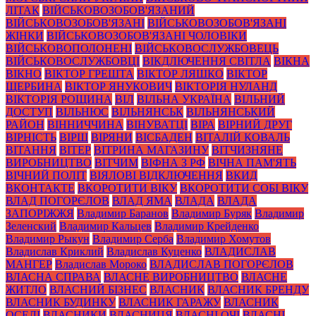
ЛІТАК
ВІЙСЬКОВОЗОБОВ'ЯЗАНИЙ
ВІЙСЬКОВОЗОБОВ'ЯЗАНІ
ВІЙСЬКОВОЗОБОВ'ЯЗАНІ
ЖІНКИ
ВІЙСЬКОВОЗОБОВ'ЯЗАНІ ЧОЛОВІКИ
ВІЙСЬКОВОПОЛОНЕНІ
ВІЙСЬКОВОСЛУЖБОВЕЦЬ
ВІЙСЬКОВОСЛУЖБОВЦІ
ВІКДЛЮЧЕННЯ СВІТЛА
ВІКНА
ВІКНО
ВІКТОР ГРЕШТА
ВІКТОР ЛЯШКО
ВІКТОР
ЩЕРБИНА
ВІКТОР ЯНУКОВИЧ
ВІКТОРІЯ НУЛАНД
ВІКТОРІЯ РОЩИНА
ВІЛ
ВІЛЬНА УКРАЇНА
ВІЛЬНИЙ
ДОСТУП
ВІЛЬНЮС
ВІЛЬНЯНСЬК
ВІЛЬНЯНСЬКИЙ
РАЙОН
ВІННИЧЧИНА
ВІНУВАТЦІ
ВІРА
ВІРНИЙ ДРУГ
ВІРНІСТЬ
ВІРШ
ВІРЯНИ
ВІСБАДЕН
ВІТАЛІЙ КОВАЛЬ
ВІТАННЯ
ВІТЕР
ВІТРИНА МАГАЗИНУ
ВІТЧИЗНЯНЕ
ВИРОБНИЦТВО
ВІТЧИМ
ВІФНА З РФ
ВІЧНА ПАМ'ЯТЬ
ВІЧНИЙ ПОЛІТ
ВІЯЛОВІ ВІДКЛЮЧЕННЯ
ВКИД
ВКОНТАКТЕ
ВКОРОТИТИ ВІКУ
ВКОРОТИТИ СОБІ ВІКУ
ВЛАД ПОГОРЄЛОВ
ВЛАД ЯМА
ВЛАДА
ВЛАДА
ЗАПОРІЖЖЯ
Владимир Баранов
Владимир Буряк
Владимир
Зеленский
Владимир Кальцев
Владимир Крейденко
Владимир Рыкун
Владимир Серба
Владимир Хомутов
Владислав Криклий
Владислав Куценко
ВЛАДИСЛАВ
МАНГЕР
Владислав Мороко
ВЛАДИСЛАВ ПОГОРЄЛОВ
ВЛАСНА СПРАВА
ВЛАСНЕ ВИРОБНИЦТВО
ВЛАСНЕ
ЖИТЛО
ВЛАСНИЙ БІЗНЕС
ВЛАСНИК
ВЛАСНИК БРЕНДУ
ВЛАСНИК БУДИНКУ
ВЛАСНИК ГАРАЖУ
ВЛАСНИК
ОСЕЛІ
ВЛАСНИКИ
ВЛАСНИЦЯ
ВЛАСНІ ОЧІ
ВЛАСНІ