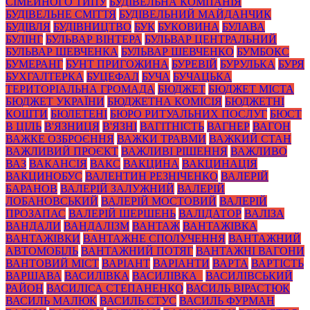
СІМЕЙНОГО ТИПУ
БУДІВЕЛЬНА КОМПАНІЯ
БУДІВЕЛЬНЕ СМІТТЯ
БУДІВЕЛЬНИЙ МАЙДАНЧИК
БУДІВЛЯ
БУДІВНИЦТВО
БУК
БУКОВИНА
БУЛАВА
БУЛІНГ
БУЛЬВАР ВІНТЕРА
БУЛЬВАР ЦЕНТРАЛЬНИЙ
БУЛЬВАР ШЕВЧЕНКА
БУЛЬВАР ШЕВЧЕНКО
БУМБОКС
БУМЕРАНГ
БУНТ ПРИГОЖИНА
БУРЕВІЙ
БУРУЛЬКА
БУРЯ
БУХГАЛТЕРКА
БУЦЕФАЛ
БУЧА
БУЧАЦЬКА
ТЕРИТОРІАЛЬНА ГРОМАДА
БЮДЖЕТ
БЮДЖЕТ МІСТА
БЮДЖЕТ УКРАЇНИ
БЮДЖЕТНА КОМІСІЯ
БЮДЖЕТНІ
КОШТИ
БЮЛЕТЕНІ
БЮРО РИТУАЛЬНИХ ПОСЛУГ
БЮСТ
В ЦІЛЬ
В'ЯЗНИЦЯ
В'ЯЗНІ
ВАГІТНІСТЬ
ВАГНЕР
ВАГОН
ВАЖКЕ ОЗБРОЄННЯ
ВАЖКИ ТРАВМИ
ВАЖКИЙ СТАН
ВАЖЛИВИЙ ПРОЄКТ
ВАЖЛИВІ РІШЕННЯ
ВАЖЛИВО
ВАЗ
ВАКАНСІЯ
ВАКС
ВАКЦИНА
ВАКЦИНАЦІЯ
ВАКЦИНОБУС
ВАЛЕНТИН РЕЗНІЧЕНКО
ВАЛЕРІЙ
БАРАНОВ
ВАЛЕРІЙ ЗАЛУЖНИЙ
ВАЛЕРІЙ
ЛОБАНОВСЬКИЙ
ВАЛЕРІЙ МОСТОВИЙ
ВАЛЕРІЙ
ПРОЗАПАС
ВАЛЕРІЙ ШЕРШЕНЬ
ВАЛІДАТОР
ВАЛІЗА
ВАНДАЛИ
ВАНДАЛІЗМ
ВАНТАЖ
ВАНТАЖІВКА
ВАНТАЖІВКИ
ВАНТАЖНЕ СПОЛУЧЕННЯ
ВАНТАЖНИЙ
АВТОМОБІЛЬ
ВАНТАЖНИЙ ПОТЯГ
ВАНТАЖНІ ВАГОНИ
ВАНТОВИЙ МІСТ
ВАРІАНТ
ВАРІАНТИ
ВАРТА
ВАРТІСТЬ
ВАРШАВА
ВАСИЛІВКА
ВАСИЛІВКА_
ВАСИЛІВСЬКИЙ
РАЙОН
ВАСИЛІСА СТЕПАНЕНКО
ВАСИЛЬ ВІРАСТЮК
ВАСИЛЬ МАЛЮК
ВАСИЛЬ СТУС
ВАСИЛЬ ФУРМАН