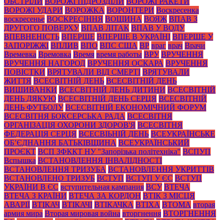
ОБСТРІЛИ
ВОРОЖІ ПІДРОЗДІЛИ
ВОРОЖІ РАКЕТИ
ВОРОЖІ УДАРИ
ВОРОЖКА
ВОРОНТЕРИ
Воскресенка
воскресенье
ВОСКРЕСІННЯ
ВОЩИНА
ВОЯЖ
ВПАВ З
ДРУГОГО ПОВЕРХУ
ВПАВ ЛІТАК
ВПАВ У ВОДУ
ВПЕВНЕНІСТЬ
ВПЕРШЕ
ВПЕРШЕ В УКРАЇНІ
ВПЕРШЕ У
ЗАПОРІЖЖІ
ВПЛИВ
ВПО
ВПС США
ВР
враг
врач
Врачи
Времевка
Времовка
Время
время работы
ВРУ
ВРУЧЕННЯ
ВРУЧЕННЯ НАГОРОД
ВРУЧЕННЯ ОСКАРА
ВРУЧЕННЯ
ПОВІСТКИ
ВРЯТУВАЛИ ВІД СМЕРТІ
ВРЯТУВАЛИ
ЖИТТЯ
ВСЕСВІТНІЙ ДЕНЬ
ВСЕСВІТНІЙ ДЕНЬ
ВИШИВАНКИ
ВСЕСВІТНІЙ ДЕНЬ ДИТИНИ
ВСЕСВІТНІЙ
ДЕНЬ ДЯКУЮ
ВСЕСВІТНІЙ ДЕНЬ СЕРЦЯ
ВСЕСВІТНІЙ
ДЕНЬ ФУТБОЛУ
ВСЕСВІТНІЙ ЕКОНОМІЧНИЙ ФОРУМ
ВСЕСВІТНЯ БОКСЕРСЬКА РАДА
ВСЕСВІТНЯ
ОРГАНІЗАЦІЯ ОХОРОНИ ЗДОРОВ'Я
ВСЕСВІТНЯ
ФЕДЕРАЦІЯ СЕРЦЯ
ВСЕСВІЬНІЙ ДЕНЬ
ВСЕУКРАЇНСЬКЕ
ОБ’ЄДНАННЯ БАТЬКІВЩИНА
ВСЕУКРАЇНСЬКИЙ
ПРОЄКТ
ВСП ЗФККТ НУ "Запорізька політехніка"
ВСПУП
Вспышка
ВСТАНОВЛЕННЯ ІНВАЛІДНОСТІ
ВСТАНОВЛЕННЯ ТРИЗУБА
ВСТАНОВЛЕННЯ УКРИТТІВ
ВСТАНОВЛЕНО ТРИЗУБ
ВСТУП
ВСТУП У ЄС
ВСТУП
УКРАЇНИ В ЄС
вступительная кампания
ВСУ
ВТЕЧА
ВТЕЧА З КРАЇНИ
ВТЕЧА ЗА КОРДОН
ВТІК З МІСЦЯ
АВАРІЇ
ВТІКАЧ
ВТІКАЧІ
ВТІКАЧКА
ВТІХА
ВТОМА
вторая
армия мира
Вторая мировая война
вторгнення
ВТОРГНЕННЯ