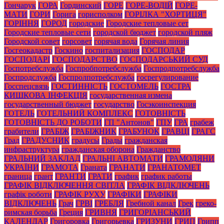
Гончарук
ГОРА
Гординский
ГОРЕ
ГОРЕ-ВОДІЙ
ГОРЕ-
МАТИ
ГОРИ
Горига
горисполком
ГОРІЛКА "ХОРТИЦЯ"
ГОРІННЯ
ГОРОД
городские
Городские тепловые сет
Городские тепловые сети
городской бюджет
городской пляж
Городской совет
горсовет
горячая вода
Горячая линия
Госгеокадастр
Госкино
госпитализация
ГОСПОДАР
ГОСПОДАРІ
ГОСПОДАРСТВО
ГОСПОДАРСЬКИЙ СУД
Госпотребслужба
Госпробпотребслужба
Госпродпотребслужба
Госпродслужба
Госпролпотребслужба
госрегулирование
Госспецсвязь
ГОСТИННІСТЬ
ГОСТОМЕЛЬ
ГОСТРА
КИШКОВА ІНФЕКЦІЯ
государственная измена
государственный бюджет
государство
Госэкоинспекция
ГОТЕЛЬ
ГОТЕЛЬНИЙ КОМПЛЕКС
ГОТОВНІСТЬ
ГОТОВНІСТЬ ДО РОБОТИ
ГП "Антонов"
ГПУ
ГРА
грабеж
грабители
ГРАБІЖ
ГРАБІЖНИК
ГРАБУНОК
ГРАВЦІ
ГРАГС
Град
ГРАДУСНИК
градусы
Грады
гражданская
инфраструктура
гражданская оборона
Гражданство
ГРАЛЬНИЙ ЗАКЛАД
ГРАЛЬНІ АВТОМАТИ
ГРАМОДЯНИ
УКРАЇНИ
ГРАМОТА
Граната
ГРАНАТИ
ГРАНАТОМЕТ
граница
грант
ГРАНТИ
ГРАТИ
график
график работы
ГРАФІК ВІДКЛЮЧЕННЯ СВІТЛА
ГРАФІК ВІДКЛЮЧЕНЬ
графік роботи
ГРАФІК РУХУ
ГРАФІКИ
ГРАФІКИ
ВІДКЛЮЧЕНЬ
Грач
ГРВІ
ГРЕБЛЯ
Гребной канал
Грек
греко-
римская борьба
Греция
ГРИВНЯ
ГРИГОРІАНСЬКИЙ
КАЛЕНДАР
Григоровка
Григорьевка
ГРИЗУНИ
ГРИП
Грипп