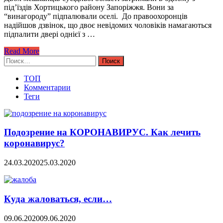
під’їздів Хортицького району Запоріжжя. Вони за
“винагороду” підпалювали оселі. До правоохоронців
надійшов дзвінок, що двоє невідомих чоловіків намагаються
підпалити двері однієї з …
Read More
Найти:
ТОП
Комментарии
Теги
Подозрение на КОРОНАВИРУС. Как лечить
коронавирус?
24.03.2020
25.03.2020
Куда жаловаться, если…
09.06.2020
09.06.2020