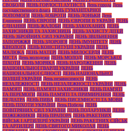
СВОБОДИ
ДЕНЬ ГОРДОСТІ АУТИСТА
День города
День
государственного флага
ДЕНЬ ГУМАНІТАРНОЇ
ДОПОМОГИ
ДЕНЬ ДОБРОТИ
ДЕНЬ ДОНЬКИ
День
Единения
ДЕНЬ ЄВРОПИ
ДЕНЬ ЄВРОПИ В УКРАЇНІ
ДЕНЬ
ЄДНАННЯ
ДЕНЬ ЖАЛОБИ
ДЕНЬ ЗАКОХАНИХ
ДЕНЬ
ЗАХИСНИКІВ ТА ЗАХИСНИЦЬ
ДЕНЬ ЗАХИСТУ ДІТЕЙ
ДЕНЬ ЗБРОЙНИХ СИЛ УКРАЇНИ
ДЕНЬ ЗВІЛЬНЕННЯ
ЗАПОРІЖЖЯ
ДЕНЬ ЗДОРОВ'Я
ДЕНЬ ІМУНІТЕТУ
ДЕНЬ
КІНОЛОГА
ДЕНЬ КОНСТИТУЦІЇ УКРАЇНИ
ДЕНЬ
МАЛЮКА
ДЕНЬ МАТЕРІ
ДЕНЬ МИЛОСЕРДЯ
ДЕНЬ
МІСТА
День молодежи
ДЕНЬ МОЛОДІ
ДЕНЬ МОРСЬКОЇ
ПІХОТИ
ДЕНЬ МОРЯКА
ДЕНЬ НАРОДЖЕННЯ
ДЕНЬ
НАЦІОНАЛЬНОЇ ГВАРДІЇ УКРАЇНИ
ДЕНЬ
НАЦІОНАЛЬНОЇ ЄДНОСТІ
ДЕНЬ НАЦІОНАЛЬНОЇ
ПОЛІЦІЇ УКРАЇНИ
День независимости
ДЕНЬ
НЕЗАЛЕЖНОСТІ
ДЕНЬ НЕЗАЛЕЖНОСТІ УКРАЇНИ
ДЕНЬ
ПАМ'ЯТІ
ДЕНЬ ПАМ'ЯТІ ЗАХИСНИКІВ
ДЕНЬ ПАМ'ЯТІ
ТА ПЕРЕМОГИ
ДЕНЬ ПАМ'ЯТІ ТА ПРИМИРЕННЯ
ДЕНЬ
ПЕДІАТРА
ДЕНЬ ПИВА
ДЕНЬ ПИСЕМНОСТІ ТА МОВИ
ДЕНЬ ПІХОТИ УКРАЇНИ
День Победы
ДЕНЬ
ПОВІТРЯНИХ СИЛ УКРАЇНИ
ДЕНЬ ПОДАРУНКІВ
ДЕНЬ
ПОЖЕЖНИКІВ
ДЕНЬ ПРАПОРА
ДЕНЬ РАКЕТНИХ
ВІЙСЬК І АРТИЛЕРІЇ УКРАЇНИ
ДЕНЬ РАКЕТНИХ СІЙСЬК
ТА АРТИЛЕРІЇ
ДЕНЬ СВЯТОГО МИКОЛАЯ
ДЕНЬ