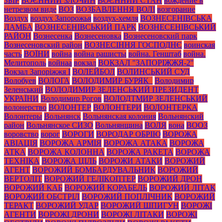
ЗБІР
ВОЄННИЙ ЗЛОЧИН
ВОЄННИЙ СТАН
вождение в
нетрезвом виде
ВОЗ
ВОЗБАВЛЕННЯ ВОЛІ
возгорание
Воздух
воздух Запорожья
воздух-хемля
ВОЗНЕСЕНІВСЬКА
ДАМБА
ВОЗНЕСЕНІВСЬКИЙ ПАРК
ВОЗНЕСЕНІВСЬКИЙ
РАЙОН
Вознесенка
Вознесеновка
Вознесеновский парк
Вознесеновский район
ВОЗНЕСІННЯ ГОСПОДНЄ
воинская
часть
ВОЇНИ
война
война рашисты
война. Генштаб
война.
Мелитополь
войнаа
вокзал
ВОКЗАЛ "ЗАПОРІЖЖЯ-2"
Вокзал Запоріжжя І
ВОЛЕЙБОЛ
ВОЛИНСЬКИЙ СУД
Волобуев
ВОЛОГА
ВОЛОДИМИР БУРЯК_
Володимир
Зеленський
ВОЛОДИМИР ЗЕЛЕНСЬКИЙ ПРЕЗИДЕНТ
УКРАЇНИ
Володимир Рогов
ВОЛОДТМИР ЗЕЛЕНСЬКИЙ
волонерство
ВОЛОНТЕР
ВОЛОНТЕРИ
ВОЛОНТЕРКА
Волонтеры
Вольнянск
Вольнянская колония
Вольнянский
район
Вольнянское СИЗО
Вольнянщина
ВОЛЯ
вона
ВООЗ
воровство
ворог
ВОРОГИ
ВОРОДАР ОБРІЮ
ВОРОЖА
АВІАЦІЯ
ВОРОЖА АРМІЯ
ВОРОЖА АТАКА
ВОРОЖА
АТКА
ВОРОЖА КОЛОННА
ВОРОЖА РАКЕТА
ВОРОЖА
ТЕХНІКА
ВОРОЖА ЦІЛЬ
ВОРОЖИ АТАКИ
ВОРОЖИЙ
АГЕНТ
ВОРОЖИЙ БОМБАРДУВАЛЬНИК
ВОРОЖИЙ
ВЕРТОЛІТ
ВОРОЖИЙ ГЕЛІКОПТЕР
ВОРОЖИЙ ДРОН
ВОРОЖИЙ КАБ
ВОРОЖИЙ КОРАБЕЛЬ
ВОРОЖИЙ ЛІТАК
ВОРОЖИЙ ОБСТРІЛ
ВОРОЖИЙ ПОПЛІЧНИК
ВОРОЖИЙ
ТЕРАКТ
ВОРОЖИЙ УДАР
ВОРОЖИЙ ШПИГУН
ВОРОЖІ
АГЕНТИ
ВОРОЖІ ДРОНИ
ВОРОЖІ ЛІТАКИ
ВОРОЖІ