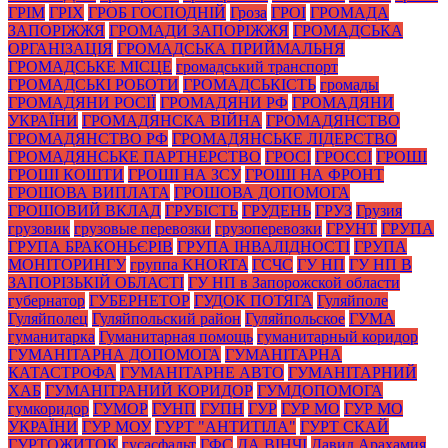
ГРІМ
ГРІХ
ГРОБ ГОСПОДНІЙ
Гроза
ГРОІ
ГРОМАДА
ЗАПОРІЖЖЯ
ГРОМАДИ ЗАПОРІЖЖЯ
ГРОМАДСЬКА
ОРГАНІЗАЦІЯ
ГРОМАДСЬКА ПРИЙМАЛЬНЯ
ГРОМАДСЬКЕ МІСЦЕ
громадський транспорт
ГРОМАДСЬКІ РОБОТИ
ГРОМАДСЬКІСТЬ
громады
ГРОМАДЯНИ РОСІЇ
ГРОМАДЯНИ РФ
ГРОМАДЯНИ
УКРАЇНИ
ГРОМАДЯНСКА ВІЙНА
ГРОМАДЯНСТВО
ГРОМАДЯНСТВО РФ
ГРОМАДЯНСЬКЕ ЛІДЕРСТВО
ГРОМАДЯНСЬКЕ ПАРТНЕРСТВО
ГРОСІ
ГРОССІ
ГРОШІ
ГРОШІ КОШТИ
ГРОШІ НА ЗСУ
ГРОШІ НА ФРОНТ
ГРОШОВА ВИПЛАТА
ГРОШОВА ДОПОМОГА
ГРОШОВИЙ ВКЛАД
ГРУБІСТЬ
ГРУДЕНЬ
ГРУЗ
Грузия
грузовик
грузовые перевозки
грузоперевозки
ГРУНТ
ГРУПА
ГРУПА БРАКОНЬЄРІВ
ГРУПА ІНВАЛІДНОСТІ
ГРУПА
МОНІТОРИНГУ
группа KHORTA
ГСЧС
ГУ НП
ГУ НП В
ЗАПОРІЗЬКІЙ ОБЛАСТІ
ГУ НП в Запорожской области
губернатор
ГУБЕРНЕТОР
ГУДОК ПОТЯГА
Гуляйполе
Гуляйполец
Гуляйпольский район
Гуляйпольское
ГУМА
гуманитарка
Гуманитарная помощь
гуманитарный коридор
ГУМАНІТАРНА ДОПОМОГА
ГУМАНІТАРНА
КАТАСТРОФА
ГУМАНІТАРНЕ АВТО
ГУМАНІТАРНИЙ
ХАБ
ГУМАНІТРАНИЙ КОРИДОР
ГУМДОПОМОГА
гумкоридор
ГУМОР
ГУНП
ГУПН
ГУР
ГУР МО
ГУР МО
УКРАЇНИ
ГУР МОУ
ГУРТ "АНТИТІЛА"
ГУРТ СКАЙ
ГУРТОЖИТОК
гусасфальт
ГФС
ДА ВІНЧІ
Давид Арахамия