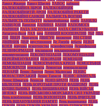
Давид Жвания
Давид Шредер
ДАВОС
дайвинг
ДАЛЕКОБІЙНА ЗБРОЯ
ДАЛЕКОБІЙНИК
ДАЛЕКОБІЙНИТЙ ДРОН
ДАЛЕКОБІЙНІ РАКЕТИ
ДАЛЕКОБІЙНІ САНКЦІЇ
ДАЛЬНІСТЬ ВОГНЮ
ДАЛЬНІСТЬ ПОЛЬОТУ
дальнобойщики
дамба
ДАНИЛО
ДАВИДОВ
Данилов
ДАНИНА
ДАНІЯ
ДАПОМОГА
ДАРІННЯ
ДАТА ЗАСНУВАННЯ
ДАТА СВЯТКУВАННЯ
Датагруп-Воля
ДАХ
дача
ДАЧНИЙ КООПЕРАТИВ
ДБР
ДВА
ДНІ
ДВЕРІ
Двигатель
ДВИГУН
движение
ДВІ СТІНИ
ДВІЙНИК
ДВІР
двустороннее
Де Дзерби
дебаты
ДЕВІД
КОЕН
девушка
дезертирство
дезинфекторы
Дезинфекция
ДЕЗІНФОРМАЦІЯ
декларация
декларирование
декоммунизация
ДЕКОМУНІЗАЦІЯ
ДЕКОМУНІЗАЦІЯ
ПЕРЕЙМЕНУВАННЯ
ДЕКОРАЦІЯ
ДЕМЕНЦІЯ
ДЕМОБІЛІЗАЦІЯ
ДЕМОГРАФІЧНА КРИЗА
ДЕМОГРАФІЯ
ДЕМОКРАТІЯ
демократы
Демонтаж
деморализация
ДЕНАРІЙ
Денис Липтон
Денис Малюська
ДЕНИС
МОНАСТИРСЬКИЙ
Денис Тарасов
ДЕНИС ШМИГАЛЬ
Денис Шмыгаль
Денисов
ДЕНІЗ БРАУН
ДЕНЬ
ДЕНЬ
БІБЛІОТЕК
ДЕНЬ БОРОТЬБИ ПРОТИ ФАШИЗМУ
ДЕНЬ
БУДІВЕЛЬНИКА
ДЕНЬ ВИШИВАНКИ
ДЕНЬ ВІЙСЬК
ЗВ'ЯЗКУ
ДЕНЬ ВІЙСЬКОВО-МОРСЬКИХ СИЛ УКРАЇНИ
День влюбленных
ДЕНЬ ВОЛОНТЕРА
ДЕНЬ ВЧИТЕЛЯ
ДЕНЬ ВШАНУВАННЯ ПАМ'ЯТІ
День вышиванки
ДЕНЬ
ГЕРОЇВ
ДЕНЬ ГЕРОЇВ УКРАЇНИ
ДЕНЬ ГІДНОСТІ ТА