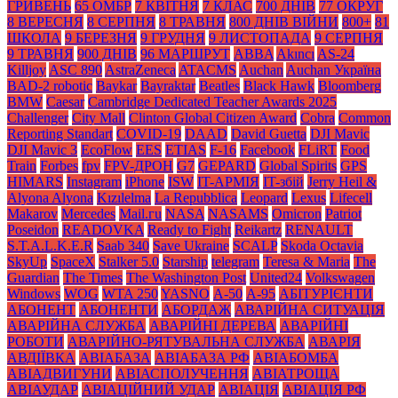
ГРИВЕНЬ
65 ОМБР
7 КВІТНЯ
7 КЛАС
700 ДНІВ
77 ОКРУГ
8 ВЕРЕСНЯ
8 СЕРПНЯ
8 ТРАВНЯ
800 ДНІВ ВІЙНИ
800+
81
ШКОЛА
9 БЕРЕЗНЯ
9 ГРУДНЯ
9 ЛИСТОПАДА
9 СЕРПНЯ
9 ТРАВНЯ
900 ДНІВ
96 МАРШРУТ
ABBA
Akıncı
AS-24
Killjoy
ASC 890
AstraZeneca
ATACMS
Auchan
Auchan Україна
BAD-2 robotic
Baykar
Bayraktar
Beatles
Black Нawk
Bloomberg
BMW
Caesar
Cambridge Dedicated Teacher Awards 2025
Challenger
City Mall
Clinton Global Citizen Award
Cobra
Common
Reporting Standart
COVID-19
DAAD
David Guetta
DJI Mavic
DJI Mavic 3
EcoFlow
EES
ETIAS
F-16
Facebook
FLiRT
Food
Train
Forbes
fpv
FPV-ДРОН
G7
GEPARD
Global Spirits
GPS
HIMARS
Instagram
iPhone
ISW
IT-АРМІЯ
IT-збій
Jerry Heil &
Alyona Alyona
Kızılelma
La Repubblica
Leopard
Lexus
Lifecell
Makarov
Mercedes
Mаil.гu
NASA
NASAMS
Omicron
Patriot
Poseidon
READOVKA
Ready to Fight
Reikartz
RENAULT
S.T.A.L.K.E.R
Saab 340
Save Ukraine
SCALP
Skoda Octavia
SkyUp
SpaceX
Stalker 5.0
Starship
telegram
Teresa & Maria
The
Guardian
The Times
The Washington Post
United24
Volkswagen
Windows
WOG
WTA 250
YASNO
А-50
А-95
АБІТУРІЄНТИ
АБОНЕНТ
АБОНЕНТИ
АБОРДАЖ
АВАРІЙНА СИТУАЦІЯ
АВАРІЙНА СЛУЖБА
АВАРІЙНІ ДЕРЕВА
АВАРІЙНІ
РОБОТИ
АВАРІЙНО-РЯТУВАЛЬНА СЛУЖБА
АВАРІЯ
АВДІЇВКА
АВІАБАЗА
АВІАБАЗА РФ
АВІАБОМБА
АВІАДВИГУНИ
АВІАСПОЛУЧЕННЯ
АВІАТРОЩА
АВІАУДАР
АВІАЦІЙНИЙ УДАР
АВІАЦІЯ
АВІАЦІЯ РФ