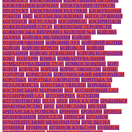
БЛОКПОСТ
БЛОКУВАННЯ
БЛОКУВАННЯ АКТИВІВ
БЛОКУВАННЯ КОРДОНУ
БЛОКУВАННЯ ПУНКТІВ
ПРОПУСКУ
БЛОКУВАННЯ РАХУНКІВ
БЛОКУВАННЯ
РОБОТИ
БМП
БОГДАН ВАСИЛЕНКО
БОГОСЛУЖІННЯ
БОГУЛАЄВ
БОГУСЛАЄВ
БОЄПРИПАС
БОЄПРИПАСИ
БОЖЕВІЛЬНИЙ СУСІД
БОЖЕВІЛЬНІ ТЕРОРИСТИ
БОЖКОВСЬКА ВИПРАВНА КОЛОНІЯ №16
БОЙОВА
ЗАДАЧА
БОЙОВА МЕДИКИНЯ
БОЙОВЕ
РОЗПОРЯДЖЕННЯ
БОЙОВИЙ ДУХ
БОЙОВИЙ КОТИК
БОЙОВІ
БОЙОВІ ВТРАТИ
БОЙОВІ ДІЇ
БОЙОВІ
ЗАВДАННЯ
БОЙОВІ ЗІТКНЕННЯ
БОЙОВІ НАВЧАННЯ
БОКС
БОЛГАРІЯ
БОМБА
БОМБАРДУВАЛЬНИК
БОМБАРДУВАЛЬНИК ТУ-95
БОМБОСХОВИЩЕ
БОРГ
БОРГИ
БОРДЕЛЬ
БОРЕЦЬ
БОРИС ДЖОНСОН
БОРИС
ТОДУРОВ
БОРИСПІЛЬ
БОРОДИНСЬКИЙ МІКРОРАЙОН
БОРОТЬБА
БОРОТЬБА З ВОРОГОМ
БОРОТЬБА ЗА
НЕЗАЛЕЖНІСТЬ
БОРОТЬБА УКРАЇНИ
БОРОЬББА
БОСТОНСЬКИЙ МАРАФОН
БОТ
БОТАНИЧНИЙ САД
БОТАНІЧНИЙ САД
БОТОФЕРМА
БОТУЛІЗМ
БОТУЛОТОКСИН
БПЛА
БРАК
БРАК КАДРІВ
БРАКОНЬЄР
БРАКОНЬЄРСТВО
БРАТ
БРАТИСЛАВА
БРЕХНЯ
БРИТАНСЬКА РОЗВІДКА
БРИФІНГ
БРОВАРИ
БРОНЗА
БРОНЮВАННЯ
БРЮССЕЛЬ
БРЯНСЬК
БУДАНОВ
БУДАПЕШТСЬКИЙ МЕМОРАНДУМ
БУДЕ ВЕСНА
БУДИНКИ
БУДИНОК
БУДИНОК КУЛЬТУРИ
БУДИНОК