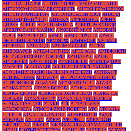
АНТИСАНІТАРІЯ
АНТИТЕРОРИСТИЧНА ОПЕРАЦІЯ
АНТИУКРАЇНСЬКА ДЕЯЛЬНІСТЬ
АНТОН ГЕРАЩЕНКО
АНТОН КОРИНЕВИЧ
АНТОНІВСЬКИЙ МІСТ
АПАТІЯ
АПЕЛЯЦІЙНИЙ СУД
АПТЕКА
АРГЕНТИНА
АРЕНА
ЦИРКУ
АРЕШТ
АРЕШТ МАЙНА
АРЕШТ РАХУНКІВ
АРЕШТОВАНЕ МАЙНО
АРКОВИЙ МІСТ
АРКОВИЙ
МОСТ
АРМАГЕДОН
АРМІЯ
АРМІЯ ДРОНІВ
АРМІЯ
ОБОРОНИ ІЗРАЇЛЮ
АРМІЯ РФ
АРМЯНСЬК
АРОМАТ
АРСЕНАЛ
АРТАКЦІЯ
АРТЕМ КИСЬКО
АРТЕМ
ПИВОВАРОВ
АРТЕМ СИТНИК
АРТЕФАКТ
АРТЕФАКТИ
АРТИЛЕРІЙСЬКИЙ ОБСТРІЛ
АРТИЛЕРІЯ
АРТИСТ
АРТОБ'ЄКТ
АРХЕОЛОГИ
АРХЕОЛОГІЯ
АСКОЛЬДОВА
МОГИЛА
АСОЦІАЦІЯ
АСОЦІАЦІЯ МІСТ УКРАЇНИ
АСОЦІАЦІЯ НАЦІОНАЛЬНИХ МЕНШИН
АСПІРАНТ
АСПІРАНТУРА
АСТЕРОЇД
АСТРОНОМІЧНЕ ЯВИЩЕ
АСТРОНОМІЯ
АСФАЛЬТ
АТ "МОТОР СІЧ"
АТАКА
АТАКА БПЛА
АТАКА ВОРОГА
АТАКА ДРОНАМИ
АТАКА ДРОНІВ
АТАКА НА ЗАПОРІЖЖЯ
АТАКА НА
МОСКВУ
АТАКА НА РФ
АТАКА ПО ДНІПРОГЕСУ
АТАКА ШАХЕДІВ
АТАКИ
АТБ
АТЛАНТИКА
АТМОСФЕРА
АТМОСФЕРНЕ ПОВІТРЯ
АТО
АТОМНА
ЕНЕРГІЯ
АТОМНА СТАНЦІЯ
АТРАКЦІОНИ
АУДІТ
АУКЦІОН
АУТИЗМ
АФЕРА
АФЕРИСТ
АФЕРИСТИ
АФЕРИСТКА
АФІША
АФРИКАНСЬКА ЧУМА СВИНЕЙ
АШАН
Б'ЮТІ-ПРОЦЕДУРА
БАБИН ЯР
БАБУРКА
БАБУСЯ