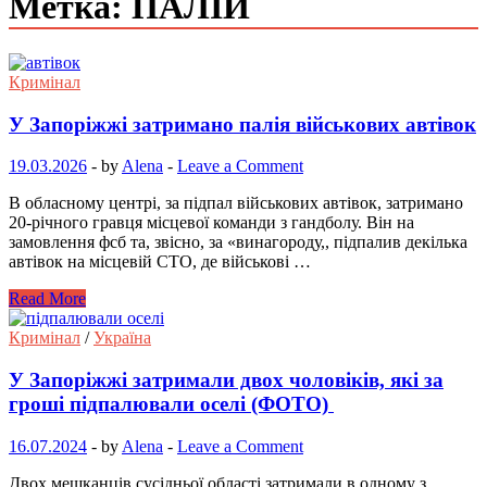
Метка: ПАЛІЙ
Кримінал
У Запоріжжі затримано палія військових автівок
19.03.2026
-
by
Alena
-
Leave a Comment
В обласному центрі, за підпал військових автівок, затримано
20-річного гравця місцевої команди з гандболу. Він на
замовлення фсб та, звісно, за «винагороду,, підпалив декілька
автівок на місцевій СТО, де військові …
Read More
Кримінал
/
Україна
У Запоріжжі затримали двох чоловіків, які за
гроші підпалювали оселі (ФОТО)
16.07.2024
-
by
Alena
-
Leave a Comment
Двох мешканців сусідньої області затримали в одному з