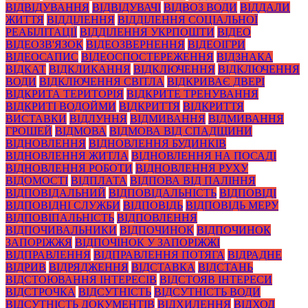
ВІДВІДУВАННЯ
ВІДВІДУВАЧІ
ВІДВОЗ ВОДИ
ВІДДАЛИ
ЖИТТЯ
ВІДДІЛЕННЯ
ВІДДІЛЕННЯ СОЦІАЛЬНОЇ
РЕАБІЛІТАЦІЇ
ВІДДІЛЕННЯ УКРПОШТИ
ВІДЕО
ВІДЕОЗВ'ЯЗОК
ВІДЕОЗВЕРНЕННЯ
ВІДЕОІГРИ
ВІДЕОСАПИС
ВІДЕОСПОСТЕРЕЖЕННЯ
ВІДЗНАКА
ВІДКАТ
ВІДКЛИКАННЯ
ВІДКЛЮЧЕННЯ
ВІДКЛЮЧЕННЯ
ВОДИ
ВІДКЛЮЧЕННЯ СВІТЛА
ВІДКРИВАЄ ДВЕРІ
ВІДКРИТА ТЕРИТОРІЯ
ВІДКРИТЕ ТРЕНУВАННЯ
ВІДКРИТІ ВОДОЙМИ
ВІДКРИТТЯ
ВІДКРИТТЯ
ВИСТАВКИ
ВІДЛУННЯ
ВІДМИВАННЯ
ВІДМИВАННЯ
ГРОШЕЙ
ВІДМОВА
ВІДМОВА ВІД СПАДЩИНИ
ВІДНОВЛЕННЯ
ВІДНОВЛЕННЯ БУДИНКІВ
ВІДНОВЛЕННЯ ЖИТЛА
ВІДНОВЛЕННЯ НА ПОСАДІ
ВІДНОВЛЕННЯ РОБОТИ
ВІДНОВЛЕННЯ РУХУ
ВІДОМОСТІ
ВІДПЛАТА
ВІДПОВА ВІД ПАЛІННЯ
ВІДПОВІДАЛЬНИЙ
ВІДПОВІДАЛЬНІСТЬ
ВІДПОВІДІ
ВІДПОВІДНІ СЛУЖБИ
ВІДПОВІДЬ
ВІДПОВІДЬ МЕРУ
ВІДПОВІПАЛЬНІСТЬ
ВІДПОВЛЕННЯ
ВІДПОЧИВАЛЬНИКИ
ВІДПОЧИНОК
ВІДПОЧИНОК
ЗАПОРІЖЖЯ
ВІДПОЧІНОК У ЗАПОРІЖЖІ
ВІДПРАВЛЕННЯ
ВІДПРАВЛЕННЯ ПОТЯГА
ВІДРАДНЕ
ВІДРИВ
ВІДРЯДЖЕННЯ
ВІДСТАВКА
ВІДСТАНЬ
ВІДСТОЮВАННЯ ІНТЕРЕСІВ
ВІДСТОЯВ ІНТЕРЕСИ
ВІДСТРОЧКА
ВІДСУТНІСТЬ
ВІДСУТНІСТЬ ВОДИ
ВІДСУТНІСТЬ ДОКУМЕНТІВ
ВІДХИЛЕННЯ
ВІДХОД