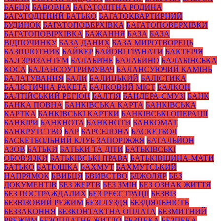
БАБЦЯ
БАВОВНА
БАГАТОДІТНА РОДИНА
БАГАТОДІТНИЙ БАТЬКО
БАГАТОКВАРТИРНИЙ
БУДИНОК
БАГАТОПОВЕРХІВКА
БАГАТОПОВЕРХІВКИ
БАГАТОПОВІРХІВКА
БАЖАННЯ
БАЗА
БАЗА
ВІДПОЧИНКУ
БАЗА ДАНИХ
БАЗА МИРОТВОРЕЦЬ
БАЗПІЛОТНИК
БАЙКЕР
БАЙОВІ ГРАНАТИ
БАКТЕРІЯ
БАЛ ЗРИЗАНТЕМ
БАЛАБИНЕ
БАЛАБИНО
БАЛАБІНСЬКА
КОСА
БАЛАНСОУТРИМУВАЧ
БАЛАНСУЮЧИЙ КАМІНЬ
БАЛАТУВАННЯ
БАЛИ
БАЛИЦЬКИЙ
БАЛІСТИКА
БАЛІСТИЧНА РАКЕТА
БАЛКОВИЙ МІСТ
БАЛКОН
БАЛТІЙСЬКИЙ РЕГІОН
БАЛТІЯ
БАНДЕРА-СМУЗІ
БАНК
БАНКА ПОВНА
БАНКІВСЬКА КАРТА
БАНКІВСЬКА
КАРТКА
БАНКІВСЬКІ КАРТКИ
БАНКІВСЬКІ ОПЕРАЦІЇ
БАНКІРИ
БАНКНОТА
БАНКНОТИ
БАНКОМАТ
БАНКРУТСТВО
БАР
БАРСЕЛОНА
БАСКЕТБОЛ
БАСКЕТБОЛЬНИЙ КЛУБ ЗАПОРІЖЖЯ
БАТАЛЬЙОН
АЗОВ
БАТЬКИ
БАТЬКИ ТА ДІТИ
БАТЬКІВСЬКІ
ОБОВ'ЯЗКИ
БАТЬКІВСЬКІ ПРАВА
БАТЬКІВЩИНА-МАТИ
БАТЬКО
БАТЮШКА
БАХМУТ
БАХМУТСЬКИЙ
НАПРЯМОК
БВИБЦЯ
БВИВСТВО
БДЖОЛЯР
БЕЗ
ДОКУМЕНТІВ
БЕЗ ЖЕРТВ
БЕЗ ЗМІН
БЕЗ ОЗНАК ЖИТТЯ
БЕЗ ПОСТРАЖДАЛИХ
БЕЗ РЕЄСТРАЦІЇ
БЕЗВІЗ
БЕЗВІЗОВИЙ РЕЖИМ
БЕЗГЛУЗДЯ
БЕЗДІЯЛЬНІСТЬ
БЕЗЗАКОННЯ
БЕЗКОНТАКТНА ОПЛАТА
БЕЗМИТНИЙ
РРЕЖИМ
БЕЗОПЛАТНЕ ЖИТЛО
БЕЗПЕКА
БЕЗПЕКА