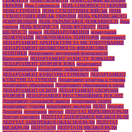
СЕРЖАНТА
ДЕНЬ СКОРБОТИ
ДЕНЬ СЛУЖБИ БЕЗПЕКИ
УКРАЇНИ
День Соборности
ДЕНЬ СОБОРНОСТІ УКРАЇНИ
ДЕНЬ СТУДЕНТА
ДЕНЬ СУХОПУТНИХ ВІЙСЬК
ДЕНЬ
СУХОПУТНИХ ВІЙСЬК УКРАЇНИ
ДЕНЬ УКРАЇНСЬКОГО
ДОБРОВОЛЬЦЯ
ДЕНЬ УКРАЇНСЬКОЇ ДЕРЖАВНОСТІ
День
учителя
ДЕНЬ ФЛОРИСТА
ДЕНЬ ФУТБОЛУ
ДЕНЬ
ЩЕДРОСТІ
деньги
ДЕНЬНАРОДЖЕННЯ
деоккупация
ДЕОКУПАЦІЯ
ДЕОКУПОВАНА ТЕРИТОРІЯ
департамент
ДЕПАРТАМЕНТ АРХІТЕКТУРИ ТА МІСТОБУДУВАННЯ
ДЕПАРТАМЕНТ БЮДЖЕТНОЇ ТА ФІНАНСОВОЇ
ПОЛІТИКИ
Департамент внутренней безопасности
Нацполиции
ДЕПАРТАМЕНТ ЗАХИСТУ ДОВКІЛЛЯ
ДЕПАРТАМЕНТ ЗДОРОВ'Я ЗОВА
департамент
здравоохранения
департамент инфраструктуры
ДЕПАРТАМЕНТ КУЛЬТУРИ І ТУРИЗМУ
ДЕПАРТАМЕНТ
КУЛЬТУРИ ТА ТУРИЗМУ
Департамент культуры и туризма
департамент образования
Департамент образования и науки
ДЕПАРТАМЕНТ ОСВІТИ
ДЕПАРТАМЕНТ ОХОРОНИ
ЗДОРОВ'Я
ДЕПАРТАМЕНТ РЕЄСТРАЦІЙНИХ ПОСЛУГ
Департамент социальной защиты
департамент спорта
департамент туризма
департамент экологии
ДЕПО
Депозит
Депозиты
депортация
депутат
ДЕПУТАТ ВЕРХОВНОЇ РАДИ
Депутат горсовета
ДЕПУТАТ ЗАПОРІЗЬКОЇ МІСЬКОЇ РАДИ
ДЕПУТАТ ЗАПОРІЗЬКОЇ ОБЛАСНОЇ РАДИ
ДЕПУТАТ
МІСЬКРАДИ
ДЕПУТАТИ
ДЕПУТАТИ МІСЬКОЇ РАДИ