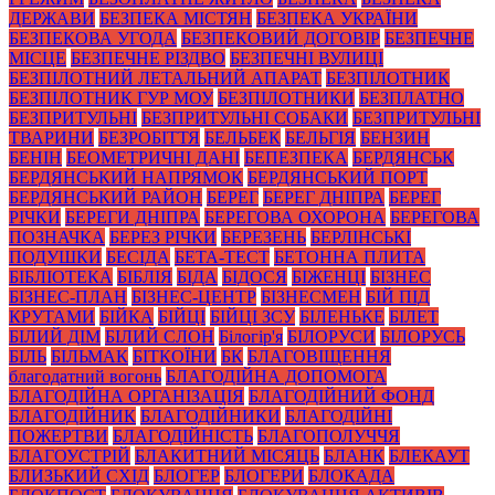
ДЕРЖАВИ
БЕЗПЕКА МІСТЯН
БЕЗПЕКА УКРАЇНИ
БЕЗПЕКОВА УГОДА
БЕЗПЕКОВИЙ ДОГОВІР
БЕЗПЕЧНЕ
МІСЦЕ
БЕЗПЕЧНЕ РІЗДВО
БЕЗПЕЧНІ ВУЛИЦІ
БЕЗПІЛОТНИЙ ЛЕТАЛЬНИЙ АПАРАТ
БЕЗПІЛОТНИК
БЕЗПІЛОТНИК ГУР МОУ
БЕЗПІЛОТНИКИ
БЕЗПЛАТНО
БЕЗПРИТУЛЬНІ
БЕЗПРИТУЛЬНІ СОБАКИ
БЕЗПРИТУЛЬНІ
ТВАРИНИ
БЕЗРОБІТТЯ
БЕЛЬБЕК
БЕЛЬГІЯ
БЕНЗИН
БЕНІН
БЕОМЕТРИЧНІ ДАНІ
БЕПЕЗПЕКА
БЕРДЯНСЬК
БЕРДЯНСЬКИЙ НАПРЯМОК
БЕРДЯНСЬКИЙ ПОРТ
БЕРДЯНСЬКИЙ РАЙОН
БЕРЕГ
БЕРЕГ ДНІПРА
БЕРЕГ
РІЧКИ
БЕРЕГИ ДНІПРА
БЕРЕГОВА ОХОРОНА
БЕРЕГОВА
ПОЗНАЧКА
БЕРЕЗ РІЧКИ
БЕРЕЗЕНЬ
БЕРЛІНСЬКІ
ПОДУШКИ
БЕСІДА
БЕТА-ТЕСТ
БЕТОННА ПЛИТА
БІБЛІОТЕКА
БІБЛІЯ
БІДА
БІДОСЯ
БІЖЕНЦІ
БІЗНЕС
БІЗНЕС-ПЛАН
БІЗНЕС-ЦЕНТР
БІЗНЕСМЕН
БІЙ ПІД
КРУТАМИ
БІЙКА
БІЙЦІ
БІЙЦІ ЗСУ
БІЛЕНЬКЕ
БІЛЕТ
БІЛИЙ ДІМ
БІЛИЙ СЛОН
Білогір'я
БІЛОРУСИ
БІЛОРУСЬ
БІЛЬ
БІЛЬМАК
БІТКОЇНИ
БК
БЛАГОВІЩЕННЯ
благодатний вогонь
БЛАГОДІЙНА ДОПОМОГА
БЛАГОДІЙНА ОРГАНІЗАЦІЯ
БЛАГОДІЙНИЙ ФОНД
БЛАГОДІЙНИК
БЛАГОДІЙНИКИ
БЛАГОДІЙНІ
ПОЖЕРТВИ
БЛАГОДІЙНІСТЬ
БЛАГОПОЛУЧЧЯ
БЛАГОУСТРІЙ
БЛАКИТНИЙ МІСЯЦЬ
БЛАНК
БЛЕКАУТ
БЛИЗЬКИЙ СХІД
БЛОГЕР
БЛОГЕРИ
БЛОКАДА