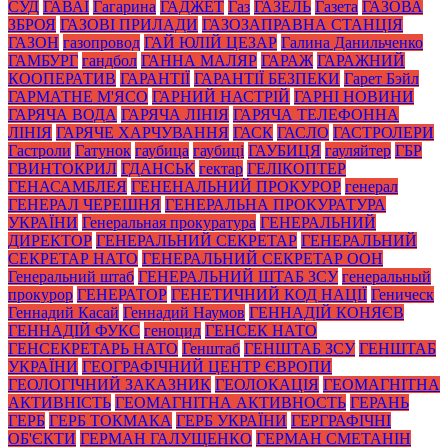
СУД
ГАВАЇ
Гагарина
ГАДЖЕТ
Газ
ГАЗЕЛЬ
Газета
ГАЗОВА
ЗБРОЯ
ГАЗОВІ ПРИЛАДИ
ГАЗОЗАПРАВНА СТАНЦІЯ
ГАЗОН
газопровод
ГАЙ ЮЛІЙ ЦЕЗАР
Галина Данильченко
ГАМБУРГ
гандбол
ГАННА МАЛЯР
ГАРАЖ
ГАРАЖНИЙ
КООПЕРАТИВ
ГАРАНТІЇ
ГАРАНТІЇ БЕЗПЕКИ
Гарет Бэйл
ГАРМАТНЕ М'ЯСО
ГАРНИЙ НАСТРІЙ
ГАРНІ НОВИНИ
ГАРЯЧА ВОДА
ГАРЯЧА ЛІНІЯ
ГАРЯЧА ТЕЛЕФОННА
ЛІНІЯ
ГАРЯЧЕ ХАРЧУВАННЯ
ГАСК
ГАСЛО
ГАСТРОЛЕРИ
Гастроли
Гатунок
гаубица
гаубиці
ГАУБИЦЯ
гауляйтер
ГБР
ГВИНТОКРИЛ
ГДАНСЬК
гектар
ГЕЛІКОПТЕР
ГЕНАСАМБЛЕЯ
ГЕНЕНАЛЬНИЙ ПРОКУРОР
генерал
ГЕНЕРАЛ ЧЕРЕШНЯ
ГЕНЕРАЛЬНА ПРОКУРАТУРА
УКРАЇНИ
Генеральная прокуратура
ГЕНЕРАЛЬНИЙ
ДИРЕКТОР
ГЕНЕРАЛЬНИЙ СЕКРЕТАР
ГЕНЕРАЛЬНИЙ
СЕКРЕТАР НАТО
ГЕНЕРАЛЬНИЙ СЕКРЕТАР ООН
Генеральний штаб
ГЕНЕРАЛЬНИЙ ШТАБ ЗСУ
генеральный
прокурор
ГЕНЕРАТОР
ГЕНЕТИЧНИЙ КОД НАЦІЇ
Геническ
Геннадий Касай
Геннадий Наумов
ГЕННАДІЙ КОНЯЄВ
ГЕННАДІЙ ФУКС
геноцид
ГЕНСЕК НАТО
ГЕНСЕКРЕТАРЬ НАТО
Генштаб
ГЕНШТАБ ЗСУ
ГЕНШТАБ
УКРАЇНИ
ГЕОГРАФІЧНИЙ ЦЕНТР ЄВРОПИ
ГЕОЛОГІЧНИЙ ЗАКАЗНИК
ГЕОЛОКАЦІЯ
ГЕОМАГНІТНА
АКТИВНІСТЬ
ГЕОМАГНІТНА АКТИВНОСТЬ
ГЕРАНЬ
ГЕРБ
ГЕРБ ТОКМАКА
ГЕРБ УКРАЇНИ
ГЕРГРАФІЧНІ
ОБ'ЄКТИ
ГЕРМАН ГАЛУЩЕНКО
ГЕРМАН СМЕТАНІН