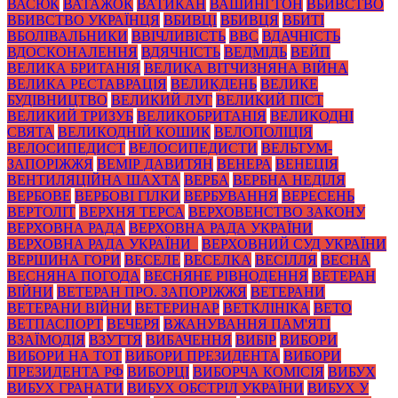
ВАСЮК
ВАТАЖОК
ВАТИКАН
ВАШИНГТОН
ВБИВСТВО
ВБИВСТВО УКРАЇНЦЯ
ВБИВЦІ
ВБИВЦЯ
ВБИТІ
ВБОЛІВАЛЬНИКИ
ВВІЧЛИВІСТЬ
ВВС
ВДАЧНІСТЬ
ВДОСКОНАЛЕННЯ
ВДЯЧНІСТЬ
ВЕДМІДЬ
ВЕЙП
ВЕЛИКА БРИТАНІЯ
ВЕЛИКА ВІТЧИЗНЯНА ВІЙНА
ВЕЛИКА РЕСТАВРАЦІЯ
ВЕЛИКДЕНЬ
ВЕЛИКЕ
БУДІВНИЦТВО
ВЕЛИКИЙ ЛУГ
ВЕЛИКИЙ ПІСТ
ВЕЛИКИЙ ТРИЗУБ
ВЕЛИКОБРИТАНІЯ
ВЕЛИКОДНІ
СВЯТА
ВЕЛИКОДНІЙ КОШИК
ВЕЛОПОЛІЦІЯ
ВЕЛОСИПЕДИСТ
ВЕЛОСИПЕДИСТИ
ВЕЛЬТУМ-
ЗАПОРІЖЖЯ
ВЕМІР ДАВИТЯН
ВЕНЕРА
ВЕНЕЦІЯ
ВЕНТИЛЯЦІЙНА ШАХТА
ВЕРБА
ВЕРБНА НЕДІЛЯ
ВЕРБОВЕ
ВЕРБОВІ ГІЛКИ
ВЕРБУВАННЯ
ВЕРЕСЕНЬ
ВЕРТОЛІТ
ВЕРХНЯ ТЕРСА
ВЕРХОВЕНСТВО ЗАКОНУ
ВЕРХОВНА РАДА
ВЕРХОВНА РАДА УКРАЇНИ
ВЕРХОВНА РАДА УКРАЇНИ_
ВЕРХОВНИЙ СУД УКРАЇНИ
ВЕРШИНА ГОРИ
ВЕСЕЛЕ
ВЕСЕЛКА
ВЕСІЛЛЯ
ВЕСНА
ВЕСНЯНА ПОГОДА
ВЕСНЯНЕ РІВНОДЕННЯ
ВЕТЕРАН
ВІЙНИ
ВЕТЕРАН ПРО. ЗАПОРІЖЖЯ
ВЕТЕРАНИ
ВЕТЕРАНИ ВІЙНИ
ВЕТЕРИНАР
ВЕТКЛІНІКА
ВЕТО
ВЕТПАСПОРТ
ВЕЧЕРЯ
ВЖАНУВАННЯ ПАМ'ЯТІ
ВЗАЇМОДІЯ
ВЗУТТЯ
ВИБАЧЕННЯ
ВИБІР
ВИБОРИ
ВИБОРИ НА ТОТ
ВИБОРИ ПРЕЗИДЕНТА
ВИБОРИ
ПРЕЗИДЕНТА РФ
ВИБОРЦІ
ВИБОРЧА КОМІСІЯ
ВИБУХ
ВИБУХ ГРАНАТИ
ВИБУХ ОБСТРІЛ УКРАЇНИ
ВИБУХ У