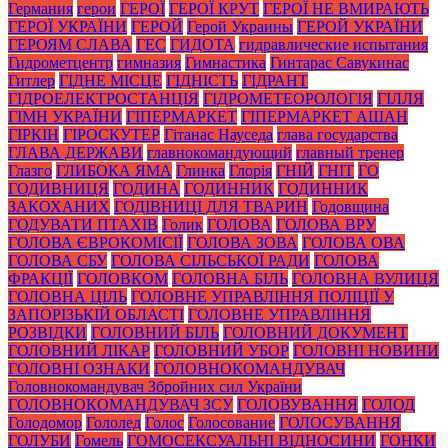
Германия
герои
ГЕРОЇ
ГЕРОЇ КРУТ
ГЕРОЇ НЕ ВМИРАЮТЬ
ГЕРОЇ УКРАЇНИ
ГЕРОЙ
Герой Украины
ГЕРОЙ УКРАЇНИ
ГЕРОЯМ СЛАВА
ГЕС
ГИДОТА
гидравлические испытания
Гидрометцентр
гимназия
Гимнастика
Гинтарас Савукинас
Гитлер
ГІДНЕ МІСЦЕ
ГІДНІСТЬ
ГІДРАНТ
ГІДРОЕЛЕКТРОСТАНЦІЯ
ГІДРОМЕТЕОРОЛОГІЯ
ГІЛЛЯ
ГІМН УКРАЇНИ
ГІПЕРМАРКЕТ
ГІПЕРМАРКЕТ АШАН
ГІРКІН
ГІРОСКУТЕР
Гітанас Науседа
глава государства
ГЛАВА ДЕРЖАВИ
главнокомандующий
главный тренер
Глазго
ГЛИБОКА ЯМА
Глинка
Глорія
ГНІЙ
ГНІТ
ГО
ГОДИВНИЦЯ
ГОДИНА
ГОДИННИК
ГОДИННИК
ЗАКОХАНИХ
ГОДІВНИЦІ ДЛЯ ТВАРИН
Годовщина
ГОДУВАТИ ПТАХІВ
Голик
ГОЛОВА
ГОЛОВА ВРУ
ГОЛОВА ЄВРОКОМІСІЇ
ГОЛОВА ЗОВА
ГОЛОВА ОВА
ГОЛОВА СБУ
ГОЛОВА СІЛЬСЬКОЇ РАДИ
ГОЛОВА
ФРАКЦІЇ
ГОЛОВКОМ
ГОЛОВНА БІЛЬ
ГОЛОВНА ВУЛИЦЯ
ГОЛОВНА ЦІЛЬ
ГОЛОВНЕ УПРАВЛІННЯ ПОЛІЦІЇ У
ЗАПОРІЗЬКІЙ ОБЛАСТІ
ГОЛОВНЕ УПРАВЛІННЯ
РОЗВІДКИ
ГОЛОВНИЙ БІЛЬ
ГОЛОВНИЙ ДОКУМЕНТ
ГОЛОВНИЙ ЛІКАР
ГОЛОВНИЙ УБОР
ГОЛОВНІ НОВИНИ
ГОЛОВНІ ОЗНАКИ
ГОЛОВНОКОМАНДУВАЧ
Головнокомандувач Збройних сил України
ГОЛОВНОКОМАНДУВАЧ ЗСУ
ГОЛОВУВАННЯ
ГОЛОД
Голодомор
Гололед
Голос
Голосование
ГОЛОСУВАННЯ
ГОЛУБИ
Гомель
ГОМОСЕКСУАЛЬНІ ВІДНОСИНИ
ГОНКИ