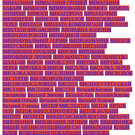
ВИМАГАННЯ
ВИМАГАННЯ ГРОШЕЙ
ВИМАГАННЯ
ХАБАРЯ
ВИМАГАЧІ
ВИМІРЮВАННЯ
ВИМОГА
ВИМОГА
ЗУПИНКИ
ВИМОГИ
ВИНАГОРОДА
ВИНАХІДНИК
ВИНИЩУВАЧ
ВИНЯТОК
ВИПАДОК
ВИПИЛЮВАННЯ
ДЕРЕВ
ВИПЛАТА
ВИПЛАТА КОМПЕНСАЦІЇ
ВИПЛАТИ
ВИПЛАТИ ВІЙСЬКОВИМ
ВИПРАВНА КОЛОНІЯ
ВИПРАВНІ РОБОТИ
ВИПРАВНОЙ ЦЕНТР
ВИПРОБУВАЛЬНИЙ ТЕРМІН
ВИПРОБУВАННЯ
ВИПУСК
ВИПУСКНИК
ВИРВА
ВИРІШЕННЯ ПИТАННЯ
ВИРІШЕННЯ ПРОБЛЕМ
ВИРОБИ
ВИРОБНИК
ВИРОБНИКИ ДРОНІВ
ВИРОБНИЦТВО
ВИРОБНИЦТВО
ШАХЕДІВ
ВИРОК
ВИРОК СУДУ
ВИРУБКА
ВИРУБКА
ДЕРЕВ
ВИРУБКА ЯЛИНОК
ВИСАДКА
ВИСАДКА ДЕРЕВ
ВИСАДКА КВІТІВ
ВИСЕЛЕННЯ
ВИСНОВОК
ВИСНОВОК
ЕКСТЕРТІВ
ВИСОКОВОЛЬТНІ ЛІНІЇ
ВИСОКОПОСАДОВЕЦЬ
ВИСОТА
ВИСПУП ГУРТУ СКАЙ
ВИСТАВА
ВИСТАВКА
ВИСТУП
Виталий Боговин
Виталий
Гончаренко
Виталий Змиенко
Виталий Ким
Виталий Кличко
Виталий Олешко
Виталий Тишечко
Виталий Толочек
Виталий Туринок
ВИТВІР МИСТЕЦТВА
ВИТОК
ВИТОК
ГАЗУ
ВИТОК НАФТОПРОДУКТІВ
ВИТОК РАДІАЦІЇ
ВИТОРГ
ВИТРАТИ
ВИФЛЕЄМСЬКИЙ ВОГОНЬ
ВИХІДНІ
ВИХОВАННЯ
ВИХОВАННЯ ДИТИНИ
ВИЧ
ВИШИВАНКА
ВИЩІЙ АНТИКОРУПЦІЙНИЙ СУД
ВИЯВЛЕННЯ
ВІДБІЙ
ВІДБІР
ВІДБУВАННЯ ПОКАРАННЯ
ВІДБУДОВА