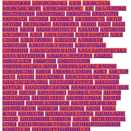
ЗАПОРІЖЖЯ
АЕРОРОЗВІДКА
АЗОВ
АЗОВСТАЛЬ
АЗОВСЬКЕ МОРЕ
АЗОВСЬКЕ МОРЕ_
АЗС
АКАДЕМІЧНЕ
ВЕСЛУВАННЯ
АКАПУЛЬКО
АКВАРІУМ
АКВАТОРІЯ
АКРОБАТИ
АКТИВИ
АКТИВІСТ
АКТИВНІСТЬ
АКТОР
АКТОРИ
АКТУАЛЬНО
АКУШЕРКА
АКЦИЗ
АКЦІЇ
АКЦІЇ
БАНКУ
АКЦІЯ
АКЦІЯ ПРОТЕСТУ
АЛБАНІЯ
АЛГОКОЛЬ
АЛГОРИТМ
АЛЕЯ
АЛЕЯ ГЕРОЇВ
АЛЕЯ ПАМ'ЯТІ
АЛЕЯ
СЛАВИ
АЛЕЯ ТРОЯНД
АЛІГАТОР
АЛІМЕНТИ
АЛКОГОЛЬ
АЛКОГОЛЬ У КРОВІ
АЛКОГОЛЬНЕ
СП'ЯНІННЯ
АЛКОГОЛЬНІ НАПОЇ
АЛЛА БАРАНОВСЬКА
АЛЛА МАРТИНЮК
АЛЬБІНА ДЕРЮГІНА
АЛЬЯНС
АМБАСАДОР
АМБРОЗІЯ
АМБУЛАТОРІЯ
АМЕРИКАНСЬКА ЗБРОЯ
АМЕРИКАНСЬКЕ ЯДЕРНЕ
ТОВАРИСТВО
АМІАК
АМІАЧНА ХМАРА
АМКУ
АМСТОР
АН-72
АНАЛІЗ
АНАЛІТИКА
АНАСТАСІЯ МЄТЄЛЄВА
АНАСТАСІЯ РАДІНА
АНАТОЛІЙ КУРТЄВ
АНАТОЛІЙ
КУРТЄВ_
АНАТОЛІЙ СЕРДЮК
АНАФІЛАКТИЧНИЙ ШОК
АНГАР
АНГЛІЯ
АНГОЛЕНКО
АНДЖЕЙ ДУДА
АНДРІЙ
БОГДАНЕЦЬ
АНДРІЙ ГЕРУС
АНДРІЙ ЄРМАК
АНДРІЙ
ПИШНИЙ
АНДРІЙ ХЛИВНЮК
АНДРІЙ ШЕВЧЕНКО
АНДРІЙ ЮСОВ
АНЕКСІЯ
АНІ ЛОРАК
АНЛІЯ
АННА
ЖДАН
АНОМАЛІЯ
АНОМАЛЬНА СПЕКА
АНОМАЛЬНЕ
ТЕПЛО
АНОНІМНИЙ ДЗВІНОК
АНОНС
АНТИДРОНОВІ
СІТКИ
АНТИДРОНОВІ ТУНЕЛІ
АНТИКОРУПЦІЙНИЙ
КОМІТЕТ ВР
АНТИКОРУПЦІЙНИЙ СУД