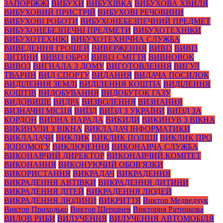
ЗАПОРІЖЖІ
ВИБУХИ
ВИБУХІВКА
ВИБУХОВА ХВИЛЯ
ВИБУХОВИЙ ПРИСТРІЙ
ВИБУХОВІ РЕЧОВИНИ
ВИБУХОВІ РОБОТИ
ВИБУХОНЕБЕЗПЕЧНИЙ ПРЕДМЕТ
ВИБУХОНЕБЕЗПЕЧНІ ПРЕДМЕТИ
ВИБУХОТЕХНІКИ
ВИБУХОТЕХНІКІ
ВИБУХОТЕХНІЧНА СЛУЖБА
ВИВЕДЕННЯ ГРОШЕЙ
ВИВЕРЖЕННЯ
ВИВІЗ
ВИВІЗ
ДИТИНИ
ВИВІЗ ОБРОЇ
ВИВІЗ СМІТТЯ
ВИВНОВОК
ВИВОЗ
ВИГНАЛА З ДОМУ
ВИГОТОВЛЕННЯ
ВИГУЛ
ТВАРИН
ВИД СПОРТУ
ВИДАННЯ
ВИДАЧА ПОСИЛОК
ВИДІЛЕННЯ ЗЕМЛІ
ВИДІЛЕННЯ КОШТІА
ВИДІЛЕННЯ
КОШТІВ
ВИДОБУВАННЯ
ВИДОБУТОК ГАЗУ
ВИДОВИЩЕ
ВИДРА
ВИЗВОЛЕННЯ
ВИЗНАННЯ
ВИЗНАЧНІ МІСЦЯ
ВИЇЗД
ВИЇЗД З УКРАЇНИ
ВИЇЗД ЗА
КОРДОН
ВИЇЗНА НАРАДА
ВИКИДИ
ВИКИНУВ З ВІКНА
ВИКИНУЛИ З ВІКНА
ВИКЛАДАЧ ІНФОРМАТИКИ
ВИКЛАДАЧИ
ВИКЛИК
ВИКЛИК ПОЛІЦІЇ
ВИКЛИК ПРО
ДОПОМОГУ
ВИКЛЮЧЕННЯ
ВИКОНАВЧА СЛУЖБА
ВИКОНАВЧИЙ ДИРЕКТОР
ВИКОНАВЧИЙ КОМІТЕТ
ВИКОНАННЯ
ВИКОНУЮЧИЙ ОБОВ'ЯЗКИ
ВИКОРИСТАННЯ
ВИКРАДАЧ
ВИКРАДЕННЯ
ВИКРАДЕННЯ АВТІВКИ
ВИКРАДЕННЯ ДИТИНИ
ВИКРАДЕННЯ ДІТЕЙ
ВИКРАДЕННЯ ЛЮДЕЙ
ВИКРАДЕННЯ ЛЮДИНИ
ВИКРИТТЯ
Виктор Медведчук
Виктор Приходько
Виктор Шершнев
Виктория Ратникова
ВИЛОВ РИБИ
ВИЛУЧЕННЯ
ВИЛУЧЕННЯ АВТОМОБІЛЯ