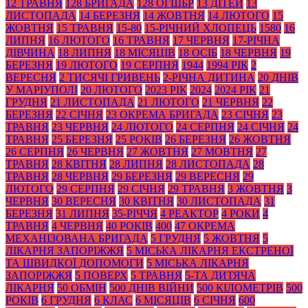
12 ТРАВНЯ
128 БРИГАДА
128 ОГШБР
13 ДІТЕЙ
13
ЛИСТОПАДА
14 БЕРЕЗНЯ
14 ЖОВТНЯ
14 ЛЮТОГО
15
ЖОВТНЯ
15 ТРАВНЯ
15-80
15-РІЧНИЙ ХЛОПЕЦЬ
1580
16
ЛИПНЯ
16 ЛЮТОГО
16 ТРАВНЯ
17 ЧЕРВНЯ
17-РІЧНА
ДІВЧИНА
18 ЛИПНЯ
18 МІСЯЦІВ
18 ОСІБ
18 ЧЕРВНЯ
19
БЕРЕЗНЯ
19 ЛЮТОГО
19 СЕРПНЯ
1944
1994 РІК
2
ВЕРЕСНЯ
2 ТИСЯЧІ ГРИВЕНЬ
2-РІЧНА ДИТИНА
20 ДНІВ
У МАРІУПОЛІ
20 ЛЮТОГО
2023 РІК
2024
2024 РІК
21
ГРУДНЯ
21 ЛИСТОПАДА
21 ЛЮТОГО
21 ЧЕРВНЯ
22
БЕРЕЗНЯ
22 СІЧНЯ
23 ОКРЕМА БРИГАДА
23 СІЧНЯ
23
ТРАВНЯ
23 ЧЕРВНЯ
24 ЛЮТОГО
24 СЕРПНЯ
24 СІЧНЯ
24
ТРАВНЯ
25 БЕРЕЗНЯ
25 РОКІВ
26 БЕРЕЗНЯ
26 ЖОВТНЯ
26 СЕРПНЯ
26 ЧЕРВНЯ
27 ЖОВТНЯ
27 МОВТНЯ
27
ТРАВНЯ
28 КВІТНЯ
28 ЛИПНЯ
28 ЛИСТОПАДА
28
ТРАВНЯ
28 ЧЕРВНЯ
29 БЕРЕЗНЯ
29 ВЕРЕСНЯ
29
ЛЮТОГО
29 СЕРПНЯ
29 СІЧНЯ
29 ТРАВНЯ
3 ЖОВТНЯ
3
ЧЕРВНЯ
30 ВЕРЕСНЯ
30 КВІТНЯ
30 ЛИСТОПАДА
31
БЕРЕЗНЯ
31 ЛИПНЯ
35-РІЧЧЯ
4 РЕАКТОР
4 РОКИ
4
ТРАВНЯ
4 ЧЕРВНЯ
40 РОКІВ
400
47 ОКРЕМА
МЕХАНІЗОВАНА БРИГАДА
5 ГРУДНЯ
5 ЖОВТНЯ
5
ЛІКАРНЯ ЗАПОРІЖЖЯ
5 МІСЬКА ЛІКАРНЯ ЕКСТРЕНОЇ
ТА ШВИДКОЇ ДОПОМОГИ
5 МІСЬКА ЛІКАРНЯ
ЗАПОРІЖЖЯ
5 ПОВЕРХ
5 ТРАВНЯ
5-ТА ДИТЯЧА
ЛІКАРНЯ
50 ОБМІН
500 ДНІВ ВІЙНИ
500 КІЛОМЕТРІВ
500
РОКІВ
6 ГРУДНЯ
6 КЛАС
6 МІСЯЦІВ
6 СІЧНЯ
600