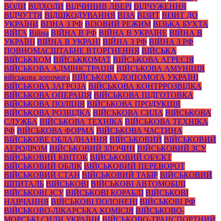
ВОДИ
ВІДХОДИ
ВІДЧИНИВ ДВЕРІ
ВІДЧУЖЕННЯ
ВІДЧУТТЯ
ВІДШКОДУВАННЯ
ВІЗА
ВІЗИТ
ВІЗИТ ДО
УКРАЇНИ
ВІЗНА З РФ
ВІЗОВИЙ РЕЖИМ
ВІЗЬКА БУХТА
ВІЙГА
Війна
ВІЙНА В РФ
ВІЙНА В УКРАЇНЕ
ВІЙНА В
УКРАЇНІ
ВІЙНА В УКРАНІ
ВІЙНА З РФ
ВІЙНА З РФ
ПОВНОМАСШТАБНЕ ВТОРГНЕННЯ
ВІЙСЬКА
ВІЙСЬККОМ
ВІЙСЬККОМАТ
ВІЙСЬКОВА АГРЕСІЯ
ВІЙСЬКОВА АДМІНІСТРАЦІЯ
ВІЙСЬКОВА АМУНІЦІЯ
військова допомога
ВІЙСЬКОВА ДОПОМОГА УКРАЇНІ
ВІЙСЬКОВА ЗАГРОЗА
ВІЙСЬКОВА КОНТРРОЗВІДКА
ВІЙСЬКОВА ОПЕРАЦІЯ
ВІЙСЬКОВА ПІДГОТОВКА
ВІЙСЬКОВА ПОЛІЦІЯ
ВІЙСЬКОВА ПРОДУКЦІЯ
ВІЙСЬКОВА РОЗВІДКА
ВІЙСЬКОВА СИЛА
ВІЙСЬКОВА
СЛУЖБА
ВІЙСЬКОВА ТЕХНІКА
ВІЙСЬКОВА ТЕХНІКА
РФ
ВІЙСЬКОВА ФОРМА
ВІЙСЬКОВА ЧАСТИНА
ВІЙСЬКОВЕ ОБЛАДНАННЯ
ВІЙСЬКОВИЙ
ВІЙСЬКОВИЙ
АЕРОДРОМ
ВІЙСЬКОВИЙ ЗЛОЧИН
ВІЙСЬКОВИЙ ЗСУ
ВІЙСЬКОВИЙ КВІТОК
ВІЙСЬКОВИЙ ОБ'ЄКТ
ВІЙСЬКОВИЙ ОБЛІК
ВІЙСЬКОВИЙ ПЕРЕВОРОТ
ВІЙСЬКОВИЙ СТАН
ВІЙСЬКОВИЙ ТАБІР
ВІЙСЬКОВИЙ
ШПИТАЛЬ
ВІЙСЬКОВІ
ВІЙСЬКОВІ АВТОМОБІЛІ
ВІЙСЬКОВІ ЗСУ
ВІЙСЬКОВІ КОРАБЛІ
ВІЙСЬКОВІ
НАВЧАННЯ
ВІЙСЬКОВІ ПОЛОНЕНІ
ВІЙСЬКОВІ РФ
ВІЙСЬКОВО-ЛІКАРСЬКА КОМІСІЯ
ВІЙСЬКОВО-
МОРСЬКІ СИЛИ УКРАЇНИ
ВІЙСЬКОВО-ТРАНСПОРТНИЙ