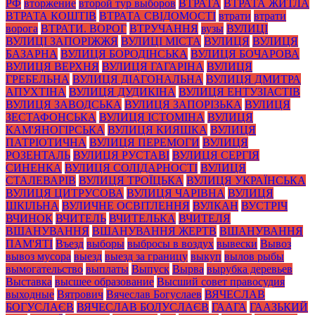
РФ
вторжение
второй тур выборов
ВТРАТА
ВТРАТА ЖИТЛА
ВТРАТА КОШТІВ
ВТРАТА СВІДОМОСТІ
втрати
втрати
ворога
ВТРАТИ. ВОРОГ
ВТРУЧАННЯ
вузы
ВУЛИЦІ
ВУЛИЦІ ЗАПОРІЖЖЯ
ВУЛИЦІ МІСТА
ВУЛИЦЯ
ВУЛИЦЯ
БАЗАРНА
ВУЛИЦЯ БОРОДІНСЬКА
ВУЛИЦЯ БОЧАРОВА
ВУЛИЦЯ ВЕРХНЯ
ВУЛИЦЯ ГАГАРІНА
ВУЛИЦЯ
ГРЕБЕЛЬНА
ВУЛИЦЯ ДІАГОНАЛЬНА
ВУЛИЦЯ ДМИТРА
АПУХТІНА
ВУЛИЦЯ ДУДИКІНА
ВУЛИЦЯ ЕНТУЗІАСТІВ
ВУЛИЦЯ ЗАВОДСЬКА
ВУЛИЦЯ ЗАПОРІЗЬКА
ВУЛИЦЯ
ЗЕСТАФОНСЬКА
ВУЛИЦЯ ІСТОМІНА
ВУЛИЦЯ
КАМ'ЯНОГІРСЬКА
ВУЛИЦЯ КИЯШКА
ВУЛИЦЯ
ПАТРІОТИЧНА
ВУЛИЦЯ ПЕРЕМОГИ
ВУЛИЦЯ
РОЗЕНТАЛЬ
ВУЛИЦЯ РУСТАВІ
ВУЛИЦЯ СЕРГІЯ
СИНЕНКА
ВУЛИЦЯ СОЛІДАРНОСТІ
ВУЛИЦЯ
СТАЛЕВАРІВ
ВУЛИЦЯ ТРОЇЦЬКА
ВУЛИЦЯ УКРАЇНСЬКА
ВУЛИЦЯ ЦИТРУСОВА
ВУЛИЦЯ ЧАРІВНА
ВУЛИЦЯ
ШКІЛЬНА
ВУЛИЧНЕ ОСВІТЛЕННЯ
ВУЛКАН
ВУСТРІЧ
ВЧИНОК
ВЧИТЕЛЬ
ВЧИТЕЛЬКА
ВЧИТЕЛЯ
ВШАНУВАННЯ
ВШАНУВАННЯ ЖЕРТВ
ВШАНУВАННЯ
ПАМ'ЯТІ
Въезд
выборы
выбросы в воздух
вывески
Вывоз
вывоз мусора
выезд
выезд за границу
выкуп
вылов рыбы
вымогательство
выплаты
Выпуск
Вырва
вырубка деревьев
Выставка
высшее образование
Высший совет правосудия
выходные
Вятрович
Вячеслав Богуслаев
ВЯЧЕСЛАВ
БОГУСЛАЄВ
ВЯЧЕСЛАВ БОЛУСЛАЄВ
ГААГА
ГААЗЬКИЙ