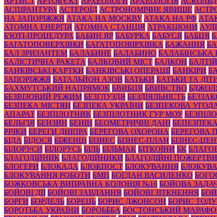
АРТИСТ
АРТОБ'ЄКТ
АРХЕОЛОГИ
АРХЕОЛОГІЯ
АСКОЛЬД
АСПІРАНТУРА
АСТЕРОЇД
АСТРОНОМІЧНЕ ЯВИЩЕ
АСТР
НА ЗАПОРІЖЖЯ
АТАКА НА МОСКВУ
АТАКА НА РФ
АТА
АТОМНА ЕНЕРГІЯ
АТОМНА СТАНЦІЯ
АТРАКЦІОНИ
АУД
Б'ЮТІ-ПРОЦЕДУРА
БАБИН ЯР
БАБУРКА
БАБУСЯ
БАБЦЯ
БАГАТОПОВЕРХІВКИ
БАГАТОПОВІРХІВКА
БАЖАННЯ
БА
БАЛ ЗРИЗАНТЕМ
БАЛАБИНЕ
БАЛАБИНО
БАЛАБІНСЬКА
БАЛІСТИЧНА РАКЕТА
БАЛКОВИЙ МІСТ
БАЛКОН
БАЛТІ
БАНКІВСЬКІ КАРТКИ
БАНКІВСЬКІ ОПЕРАЦІЇ
БАНКІРИ
Б
ЗАПОРІЖЖЯ
БАТАЛЬЙОН АЗОВ
БАТЬКИ
БАТЬКИ ТА ДІТ
БАХМУТСЬКИЙ НАПРЯМОК
БВИБЦЯ
БВИВСТВО
БДЖОЛ
БЕЗВІЗОВИЙ РЕЖИМ
БЕЗГЛУЗДЯ
БЕЗДІЯЛЬНІСТЬ
БЕЗЗА
БЕЗПЕКА МІСТЯН
БЕЗПЕКА УКРАЇНИ
БЕЗПЕКОВА УГОД
АПАРАТ
БЕЗПІЛОТНИК
БЕЗПІЛОТНИК ГУР МОУ
БЕЗПІЛ
БЕЛЬГІЯ
БЕНЗИН
БЕНІН
БЕОМЕТРИЧНІ ДАНІ
БЕПЕЗПЕК
РІЧКИ
БЕРЕГИ ДНІПРА
БЕРЕГОВА ОХОРОНА
БЕРЕГОВА 
БІДА
БІДОСЯ
БІЖЕНЦІ
БІЗНЕС
БІЗНЕС-ПЛАН
БІЗНЕС-ЦЕН
БІЛОРУСИ
БІЛОРУСЬ
БІЛЬ
БІЛЬМАК
БІТКОЇНИ
БК
БЛАГО
БЛАГОДІЙНИК
БЛАГОДІЙНИКИ
БЛАГОДІЙНІ ПОЖЕРТВ
БЛОГЕРИ
БЛОКАДА
БЛОКПОСТ
БЛОКУВАННЯ
БЛОКУВА
БЛОКУВАННЯ РОБОТИ
БМП
БОГДАН ВАСИЛЕНКО
БОГО
БОЖКОВСЬКА ВИПРАВНА КОЛОНІЯ №16
БОЙОВА ЗАДА
БОЙОВІ ДІЇ
БОЙОВІ ЗАВДАННЯ
БОЙОВІ ЗІТКНЕННЯ
БОЙ
БОРГИ
БОРДЕЛЬ
БОРЕЦЬ
БОРИС ДЖОНСОН
БОРИС ТОД
БОРОТЬБА УКРАЇНИ
БОРОЬББА
БОСТОНСЬКИЙ МАРАФ