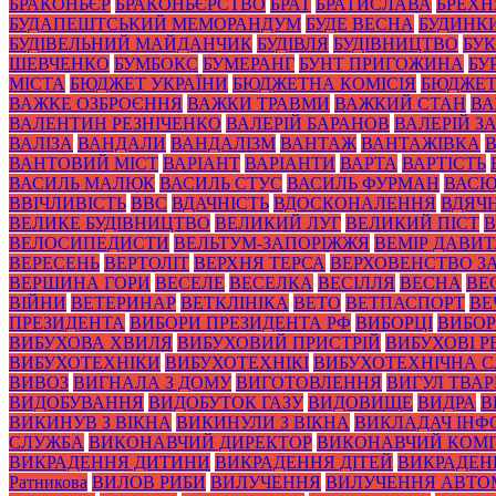
БРАКОНЬЄР
БРАКОНЬЄРСТВО
БРАТ
БРАТИСЛАВА
БРЕХН
БУДАПЕШТСЬКИЙ МЕМОРАНДУМ
БУДЕ ВЕСНА
БУДИНК
БУДІВЕЛЬНИЙ МАЙДАНЧИК
БУДІВЛЯ
БУДІВНИЦТВО
БУК
ШЕВЧЕНКО
БУМБОКС
БУМЕРАНГ
БУНТ ПРИГОЖИНА
БУ
МІСТА
БЮДЖЕТ УКРАЇНИ
БЮДЖЕТНА КОМІСІЯ
БЮДЖЕТ
ВАЖКЕ ОЗБРОЄННЯ
ВАЖКИ ТРАВМИ
ВАЖКИЙ СТАН
ВА
ВАЛЕНТИН РЕЗНІЧЕНКО
ВАЛЕРІЙ БАРАНОВ
ВАЛЕРІЙ 
ВАЛІЗА
ВАНДАЛИ
ВАНДАЛІЗМ
ВАНТАЖ
ВАНТАЖІВКА
ВАНТОВИЙ МІСТ
ВАРІАНТ
ВАРІАНТИ
ВАРТА
ВАРТІСТЬ
ВАСИЛЬ МАЛЮК
ВАСИЛЬ СТУС
ВАСИЛЬ ФУРМАН
ВАС
ВВІЧЛИВІСТЬ
ВВС
ВДАЧНІСТЬ
ВДОСКОНАЛЕННЯ
ВДЯЧН
ВЕЛИКЕ БУДІВНИЦТВО
ВЕЛИКИЙ ЛУГ
ВЕЛИКИЙ ПІСТ
В
ВЕЛОСИПЕДИСТИ
ВЕЛЬТУМ-ЗАПОРІЖЖЯ
ВЕМІР ДАВИ
ВЕРЕСЕНЬ
ВЕРТОЛІТ
ВЕРХНЯ ТЕРСА
ВЕРХОВЕНСТВО З
ВЕРШИНА ГОРИ
ВЕСЕЛЕ
ВЕСЕЛКА
ВЕСІЛЛЯ
ВЕСНА
ВЕ
ВІЙНИ
ВЕТЕРИНАР
ВЕТКЛІНІКА
ВЕТО
ВЕТПАСПОРТ
ВЕ
ПРЕЗИДЕНТА
ВИБОРИ ПРЕЗИДЕНТА РФ
ВИБОРЦІ
ВИБОР
ВИБУХОВА ХВИЛЯ
ВИБУХОВИЙ ПРИСТРІЙ
ВИБУХОВІ 
ВИБУХОТЕХНІКИ
ВИБУХОТЕХНІКІ
ВИБУХОТЕХНІЧНА 
ВИВОЗ
ВИГНАЛА З ДОМУ
ВИГОТОВЛЕННЯ
ВИГУЛ ТВА
ВИДОБУВАННЯ
ВИДОБУТОК ГАЗУ
ВИДОВИЩЕ
ВИДРА
В
ВИКИНУВ З ВІКНА
ВИКИНУЛИ З ВІКНА
ВИКЛАДАЧ ІНФ
СЛУЖБА
ВИКОНАВЧИЙ ДИРЕКТОР
ВИКОНАВЧИЙ КОМІ
ВИКРАДЕННЯ ДИТИНИ
ВИКРАДЕННЯ ДІТЕЙ
ВИКРАДЕН
Ратникова
ВИЛОВ РИБИ
ВИЛУЧЕННЯ
ВИЛУЧЕННЯ АВТО