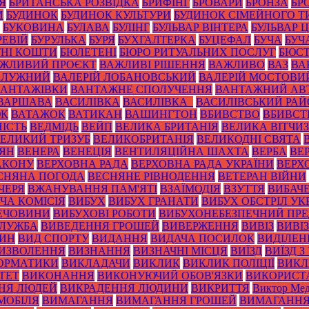
Я
БРИТАНСЬКА РОЗВІДКА
БРИФІНГ
БРОВАРИ
БРОНЗА
БР
И
БУДИНОК
БУДИНОК КУЛЬТУРИ
БУДИНОК СІМЕЙНОГО Т
БУКОВИНА
БУЛАВА
БУЛІНГ
БУЛЬВАР ВІНТЕРА
БУЛЬВАР 
РЕВІЙ
БУРУЛЬКА
БУРЯ
БУХГАЛТЕРКА
БУЦЕФАЛ
БУЧА
БУЧ
НІ КОШТИ
БЮЛЕТЕНІ
БЮРО РИТУАЛЬНИХ ПОСЛУГ
БЮС
ЖЛИВИЙ ПРОЄКТ
ВАЖЛИВІ РІШЕННЯ
ВАЖЛИВО
ВАЗ
ВА
ЗАЛУЖНИЙ
ВАЛЕРІЙ ЛОБАНОВСЬКИЙ
ВАЛЕРІЙ МОСТОВИ
ВАНТАЖІВКИ
ВАНТАЖНЕ СПОЛУЧЕННЯ
ВАНТАЖНИЙ АВ
ВАРШАВА
ВАСИЛІВКА
ВАСИЛІВКА_
ВАСИЛІВСЬКИЙ РА
ЮК
ВАТАЖОК
ВАТИКАН
ВАШИНГТОН
ВБИВСТВО
ВБИВСТ
ІСТЬ
ВЕДМІДЬ
ВЕЙП
ВЕЛИКА БРИТАНІЯ
ВЕЛИКА ВІТЧИ
ЕЛИКИЙ ТРИЗУБ
ВЕЛИКОБРИТАНІЯ
ВЕЛИКОДНІ СВЯТА
ТЯН
ВЕНЕРА
ВЕНЕЦІЯ
ВЕНТИЛЯЦІЙНА ШАХТА
ВЕРБА
ВЕ
АКОНУ
ВЕРХОВНА РАДА
ВЕРХОВНА РАДА УКРАЇНИ
ВЕРХ
СНЯНА ПОГОДА
ВЕСНЯНЕ РІВНОДЕННЯ
ВЕТЕРАН ВІЙНИ
ЧЕРЯ
ВЖАНУВАННЯ ПАМ'ЯТІ
ВЗАЇМОДІЯ
ВЗУТТЯ
ВИБАЧ
ЧА КОМІСІЯ
ВИБУХ
ВИБУХ ГРАНАТИ
ВИБУХ ОБСТРІЛ УК
РЕЧОВИНИ
ВИБУХОВІ РОБОТИ
ВИБУХОНЕБЕЗПЕЧНИЙ ПР
СЛУЖБА
ВИВЕДЕННЯ ГРОШЕЙ
ВИВЕРЖЕННЯ
ВИВІЗ
ВИВІ
РИН
ВИД СПОРТУ
ВИДАННЯ
ВИДАЧА ПОСИЛОК
ВИДІЛЕН
ИЗВОЛЕННЯ
ВИЗНАННЯ
ВИЗНАЧНІ МІСЦЯ
ВИЇЗД
ВИЇЗД З
ОРМАТИКИ
ВИКЛАДАЧИ
ВИКЛИК
ВИКЛИК ПОЛІЦІЇ
ВИКЛ
ТЕТ
ВИКОНАННЯ
ВИКОНУЮЧИЙ ОБОВ'ЯЗКИ
ВИКОРИСТ
НЯ ЛЮДЕЙ
ВИКРАДЕННЯ ЛЮДИНИ
ВИКРИТТЯ
Виктор Мед
МОБІЛЯ
ВИМАГАННЯ
ВИМАГАННЯ ГРОШЕЙ
ВИМАГАННЯ