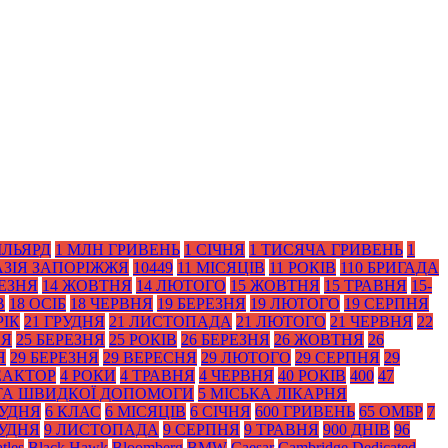
ІЛЬЯРД
1 МЛН ГРИВЕНЬ
1 СІЧНЯ
1 ТИСЯЧА ГРИВЕНЬ
1
АЗІЯ ЗАПОРІЖЖЯ
10449
11 МІСЯЦІВ
11 РОКІВ
110 БРИГАДА
РЕЗНЯ
14 ЖОВТНЯ
14 ЛЮТОГО
15 ЖОВТНЯ
15 ТРАВНЯ
15-
В
18 ОСІБ
18 ЧЕРВНЯ
19 БЕРЕЗНЯ
19 ЛЮТОГО
19 СЕРПНЯ
РІК
21 ГРУДНЯ
21 ЛИСТОПАДА
21 ЛЮТОГО
21 ЧЕРВНЯ
22
НЯ
25 БЕРЕЗНЯ
25 РОКІВ
26 БЕРЕЗНЯ
26 ЖОВТНЯ
26
Я
29 БЕРЕЗНЯ
29 ВЕРЕСНЯ
29 ЛЮТОГО
29 СЕРПНЯ
29
ЕАКТОР
4 РОКИ
4 ТРАВНЯ
4 ЧЕРВНЯ
40 РОКІВ
400
47
 ТА ШВИДКОЇ ДОПОМОГИ
5 МІСЬКА ЛІКАРНЯ
РУДНЯ
6 КЛАС
6 МІСЯЦІВ
6 СІЧНЯ
600 ГРИВЕНЬ
65 ОМБР
7
РУДНЯ
9 ЛИСТОПАДА
9 СЕРПНЯ
9 ТРАВНЯ
900 ДНІВ
96
tles
Black Нawk
Bloomberg
BMW
Caesar
Cambridge Dedicated