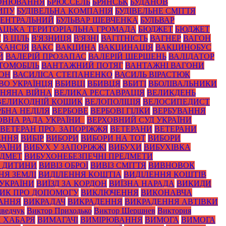
ОНЮВАННЯ
БРЮССЕЛЬ
БРЯНСЬК
БУДАНОВ
ИПУ
БУДІВЕЛЬНА КОМПАНІЯ
БУДІВЕЛЬНЕ СМІТТЯ
ЦЕНТРАЛЬНИЙ
БУЛЬВАР ШЕВЧЕНКА
БУЛЬВАР
АЦЬКА ТЕРИТОРІАЛЬНА ГРОМАДА
БЮДЖЕТ
БЮДЖЕТ
Т
В ЦІЛЬ
В'ЯЗНИЦЯ
В'ЯЗНІ
ВАГІТНІСТЬ
ВАГНЕР
ВАГОН
КАНСІЯ
ВАКС
ВАКЦИНА
ВАКЦИНАЦІЯ
ВАКЦИНОБУС
Й
ВАЛЕРІЙ ПРОЗАПАС
ВАЛЕРІЙ ШЕРШЕНЬ
ВАЛІДАТОР
ТОМОБІЛЬ
ВАНТАЖНИЙ ПОТЯГ
ВАНТАЖНІ ВАГОНИ
ЙОН
ВАСИЛІСА СТЕПАНЕНКО
ВАСИЛЬ ВІРАСТЮК
ВО УКРАЇНЦЯ
ВБИВЦІ
ВБИВЦЯ
ВБИТІ
ВБОЛІВАЛЬНИКИ
ЗНЯНА ВІЙНА
ВЕЛИКА РЕСТАВРАЦІЯ
ВЕЛИКДЕНЬ
ВЕЛИКОДНІЙ КОШИК
ВЕЛОПОЛІЦІЯ
ВЕЛОСИПЕДИСТ
РБНА НЕДІЛЯ
ВЕРБОВЕ
ВЕРБОВІ ГІЛКИ
ВЕРБУВАННЯ
ОВНА РАДА УКРАЇНИ_
ВЕРХОВНИЙ СУД УКРАЇНИ
ВЕТЕРАН ПРО. ЗАПОРІЖЖЯ
ВЕТЕРАНИ
ВЕТЕРАНИ
ЕННЯ
ВИБІР
ВИБОРИ
ВИБОРИ НА ТОТ
ВИБОРИ
РАЇНИ
ВИБУХ У ЗАПОРІЖЖІ
ВИБУХИ
ВИБУХІВКА
ЕДМЕТ
ВИБУХОНЕБЕЗПЕЧНІ ПРЕДМЕТИ
З ДИТИНИ
ВИВІЗ ОБРОЇ
ВИВІЗ СМІТТЯ
ВИВНОВОК
НЯ ЗЕМЛІ
ВИДІЛЕННЯ КОШТІА
ВИДІЛЕННЯ КОШТІВ
 УКРАЇНИ
ВИЇЗД ЗА КОРДОН
ВИЇЗНА НАРАДА
ВИКИДИ
ИК ПРО ДОПОМОГУ
ВИКЛЮЧЕННЯ
ВИКОНАВЧА
АННЯ
ВИКРАДАЧ
ВИКРАДЕННЯ
ВИКРАДЕННЯ АВТІВКИ
ведчук
Виктор Приходько
Виктор Шершнев
Виктория
 ХАБАРЯ
ВИМАГАЧІ
ВИМІРЮВАННЯ
ВИМОГА
ВИМОГА