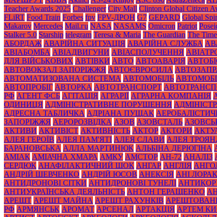
Teacher Awards 2025
Challenger
City Mall
Clinton Global Citizen 
FLiRT
Food Train
Forbes
fpv
FPV-ДРОН
G7
GEPARD
Global Spir
Makarov
Mercedes
Mаil.гu
NASA
NASAMS
Omicron
Patriot
Posei
Stalker 5.0
Starship
telegram
Teresa & Maria
The Guardian
The Time
АБОРДАЖ
АВАРІЙНА СИТУАЦІЯ
АВАРІЙНА СЛУЖБА
АВ
АВІАБОМБА
АВІАДВИГУНИ
АВІАСПОЛУЧЕННЯ
АВІАТ
ДЛЯ ВІЙСЬКОВИХ
АВТІВКИ
АВТО
АВТОАВАРІЯ
АВТОБІ
АВТОВОКЗАЛ ЗАПОРІЖЖЯ
АВТОЄВРОСИЛА
АВТОЗАПР
АВТОМАТИЗОВАНА СИСТЕМА
АВТОМОБІЛЬ
АВТОМОБІ
АВТОПРОБІГ
АВТОРКА
АВТОТРАНСПОРТ
АВТОТРАНСП
РФ
АГЕНТ ФСБ
АГІТАЦІЯ
АГРАРІЇ
АГРАРНА КОМПАНІЯ
ОДИНИЦЯ
АДМІНІСТРАТИВНЕ ПОРУШЕННЯ
АДМІНІСТ
АДРЕСНА ТАБЛИЧКА
АДРІАНА ПУЩАК
АЕРОБАЛІСТИЧ
ЗАПОРІЖЖЯ
АЕРОРОЗВІДКА
АЗОВ
АЗОВСТАЛЬ
АЗОВСЬ
АКТИВИ
АКТИВІСТ
АКТИВНІСТЬ
АКТОР
АКТОРИ
АКТУ
АЛЕЯ ГЕРОЇВ
АЛЕЯ ПАМ'ЯТІ
АЛЕЯ СЛАВИ
АЛЕЯ ТРОЯН
БАРАНОВСЬКА
АЛЛА МАРТИНЮК
АЛЬБІНА ДЕРЮГІНА
АМІАК
АМІАЧНА ХМАРА
АМКУ
АМСТОР
АН-72
АНАЛІЗ
СЕРДЮК
АНАФІЛАКТИЧНИЙ ШОК
АНГАР
АНГЛІЯ
АНГО
АНДРІЙ ШЕВЧЕНКО
АНДРІЙ ЮСОВ
АНЕКСІЯ
АНІ ЛОРА
АНТИДРОНОВІ СІТКИ
АНТИДРОНОВІ ТУНЕЛІ
АНТИКОР
АНТИУКРАЇНСЬКА ДЕЯЛЬНІСТЬ
АНТОН ГЕРАЩЕНКО
А
АРЕШТ
АРЕШТ МАЙНА
АРЕШТ РАХУНКІВ
АРЕШТОВАН
РФ
АРМЯНСЬК
АРОМАТ
АРСЕНАЛ
АРТАКЦІЯ
АРТЕМ К