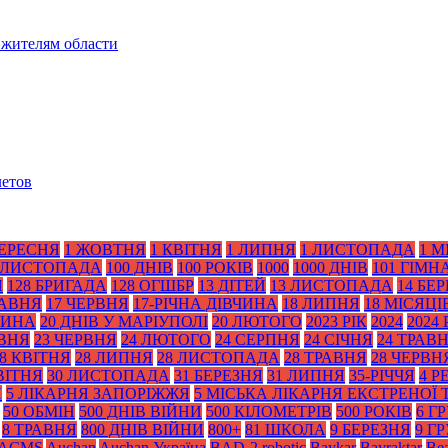
 жителям области
летов
ВЕРЕСНЯ
1 ЖОВТНЯ
1 КВІТНЯ
1 ЛИПНЯ
1 ЛИСТОПАДА
1 М
 ЛИСТОПАДА
100 ДНІВ
100 РОКІВ
1000
1000 ДНІВ
101 ГІМН
Я
128 БРИГАДА
128 ОГШБР
13 ДІТЕЙ
13 ЛИСТОПАДА
14 БЕ
РАВНЯ
17 ЧЕРВНЯ
17-РІЧНА ДІВЧИНА
18 ЛИПНЯ
18 МІСЯЦІ
ТИНА
20 ДНІВ У МАРІУПОЛІ
20 ЛЮТОГО
2023 РІК
2024
2024 
АВНЯ
23 ЧЕРВНЯ
24 ЛЮТОГО
24 СЕРПНЯ
24 СІЧНЯ
24 ТРАВ
8 КВІТНЯ
28 ЛИПНЯ
28 ЛИСТОПАДА
28 ТРАВНЯ
28 ЧЕРВН
ВІТНЯ
30 ЛИСТОПАДА
31 БЕРЕЗНЯ
31 ЛИПНЯ
35-РІЧЧЯ
4 Р
Я
5 ЛІКАРНЯ ЗАПОРІЖЖЯ
5 МІСЬКА ЛІКАРНЯ ЕКСТРЕНОЇ
50 ОБМІН
500 ДНІВ ВІЙНИ
500 КІЛОМЕТРІВ
500 РОКІВ
6 Г
8 ТРАВНЯ
800 ДНІВ ВІЙНИ
800+
81 ШКОЛА
9 БЕРЕЗНЯ
9 Г
ACMS
Auchan
Auchan Україна
BAD-2 robotic
Baykar
Bayraktar
Bea