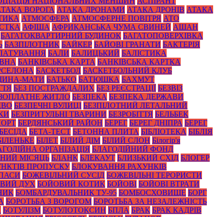
ОЦІАЦІЯ НАЦІОНАЛЬНИХ МЕНШИН
АСПІРАНТ
АТАКА ВОРОГА
АТАКА ДРОНАМИ
АТАКА ДРОНІВ
АТАКА
ТИКА
АТМОСФЕРА
АТМОСФЕРНЕ ПОВІТРЯ
АТО
СТКА
АФІША
АФРИКАНСЬКА ЧУМА СВИНЕЙ
АШАН
БАГАТОКВАРТИРНИЙ БУДИНОК
БАГАТОПОВЕРХІВКА
Ь
БАЗПІЛОТНИК
БАЙКЕР
БАЙОВІ ГРАНАТИ
БАКТЕРІЯ
ЛАТУВАННЯ
БАЛИ
БАЛИЦЬКИЙ
БАЛІСТИКА
ОВНА
БАНКІВСЬКА КАРТА
БАНКІВСЬКА КАРТКА
РСЕЛОНА
БАСКЕТБОЛ
БАСКЕТБОЛЬНИЙ КЛУБ
ЩИНА-МАТИ
БАТЬКО
БАТЮШКА
БАХМУТ
ТТЯ
БЕЗ ПОСТРАЖДАЛИХ
БЕЗ РЕЄСТРАЦІЇ
БЕЗВІЗ
ЗОПЛАТНЕ ЖИТЛО
БЕЗПЕКА
БЕЗПЕКА ДЕРЖАВИ
ДВО
БЕЗПЕЧНІ ВУЛИЦІ
БЕЗПІЛОТНИЙ ЛЕТАЛЬНИЙ
КИ
БЕЗПРИТУЛЬНІ ТВАРИНИ
БЕЗРОБІТТЯ
БЕЛЬБЕК
ПОРТ
БЕРДЯНСЬКИЙ РАЙОН
БЕРЕГ
БЕРЕГ ДНІПРА
БЕРЕГ
БЕСІДА
БЕТА-ТЕСТ
БЕТОННА ПЛИТА
БІБЛІОТЕКА
БІБЛІЯ
БІЛЕНЬКЕ
БІЛЕТ
БІЛИЙ ДІМ
БІЛИЙ СЛОН
Білогір'я
АГОДІЙНА ОРГАНІЗАЦІЯ
БЛАГОДІЙНИЙ ФОНД
НИЙ МІСЯЦЬ
БЛАНК
БЛЕКАУТ
БЛИЗЬКИЙ СХІД
БЛОГЕР
НКТІВ ПРОПУСКУ
БЛОКУВАННЯ РАХУНКІВ
ПАСИ
БОЖЕВІЛЬНИЙ СУСІД
БОЖЕВІЛЬНІ ТЕРОРИСТИ
ВИЙ ДУХ
БОЙОВИЙ КОТИК
БОЙОВІ
БОЙОВІ ВТРАТИ
НИК
БОМБАРДУВАЛЬНИК ТУ-95
БОМБОСХОВИЩЕ
БОРГ
А
БОРОТЬБА З ВОРОГОМ
БОРОТЬБА ЗА НЕЗАЛЕЖНІСТЬ
А
БОТУЛІЗМ
БОТУЛОТОКСИН
БПЛА
БРАК
БРАК КАДРІВ