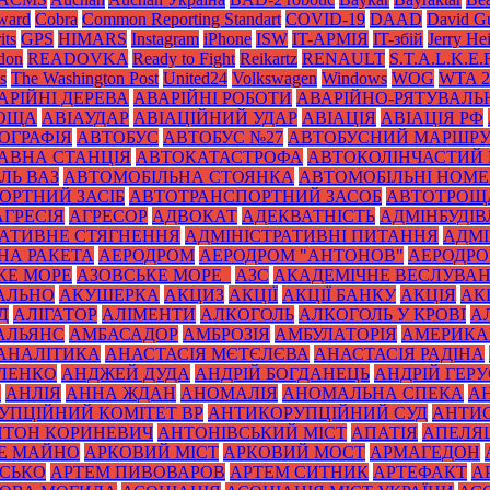
Award
Cobra
Common Reporting Standart
COVID-19
DAAD
David Gu
its
GPS
HIMARS
Instagram
iPhone
ISW
IT-АРМІЯ
IT-збій
Jerry He
don
READOVKA
Ready to Fight
Reikartz
RENAULT
S.T.A.L.K.E.
s
The Washington Post
United24
Volkswagen
Windows
WOG
WTA 2
АРІЙНІ ДЕРЕВА
АВАРІЙНІ РОБОТИ
АВАРІЙНО-РЯТУВАЛЬ
РОЩА
АВІАУДАР
АВІАЦІЙНИЙ УДАР
АВІАЦІЯ
АВІАЦІЯ РФ
ОГРАФІЯ
АВТОБУС
АВТОБУС №27
АВТОБУСНИЙ МАРШР
АВНА СТАНЦІЯ
АВТОКАТАСТРОФА
АВТОКОЛІНЧАСТИЙ 
ЛЬ ВАЗ
АВТОМОБІЛЬНА СТОЯНКА
АВТОМОБІЛЬНІ НОМЕ
ОРТНИЙ ЗАСІБ
АВТОТРАНСПОРТНИЙ ЗАСОБ
АВТОТРОЩ
АГРЕСІЯ
АГРЕСОР
АДВОКАТ
АДЕКВАТНІСТЬ
АДМІНБУДІВ
РАТИВНЕ СТЯГНЕННЯ
АДМІНІСТРАТИВНІ ПИТАННЯ
АДМІ
НА РАКЕТА
АЕРОДРОМ
АЕРОДРОМ "АНТОНОВ"
АЕРОДРОМ
КЕ МОРЕ
АЗОВСЬКЕ МОРЕ_
АЗС
АКАДЕМІЧНЕ ВЕСЛУВА
АЛЬНО
АКУШЕРКА
АКЦИЗ
АКЦІЇ
АКЦІЇ БАНКУ
АКЦІЯ
АК
Д
АЛІГАТОР
АЛІМЕНТИ
АЛКОГОЛЬ
АЛКОГОЛЬ У КРОВІ
А
АЛЬЯНС
АМБАСАДОР
АМБРОЗІЯ
АМБУЛАТОРІЯ
АМЕРИКА
АНАЛІТИКА
АНАСТАСІЯ МЄТЄЛЄВА
АНАСТАСІЯ РАДІНА
ЛЕНКО
АНДЖЕЙ ДУДА
АНДРІЙ БОГДАНЕЦЬ
АНДРІЙ ГЕРУ
К
АНЛІЯ
АННА ЖДАН
АНОМАЛІЯ
АНОМАЛЬНА СПЕКА
А
УПЦІЙНИЙ КОМІТЕТ ВР
АНТИКОРУПЦІЙНИЙ СУД
АНТИС
НТОН КОРИНЕВИЧ
АНТОНІВСЬКИЙ МІСТ
АПАТІЯ
АПЕЛЯ
Е МАЙНО
АРКОВИЙ МІСТ
АРКОВИЙ МОСТ
АРМАГЕДОН
ИСЬКО
АРТЕМ ПИВОВАРОВ
АРТЕМ СИТНИК
АРТЕФАКТ
А