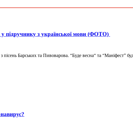
я у підручнику з української мови (ФОТО)
 з пісень Барських та Пивоварова. “Буде весна“ та “Маніфест” буд
навирус?