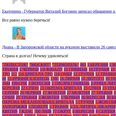
Екатерина
-
Губернатор Виталий Боговин записал обращение к
Все равно нужно беречься!
Диана
-
В Запорожской области на аукцион выставили 26 само
Страна в долгах! Нечему удивляться!
"ЛЕПЕСТОК"
"МОСКИТ"
"ТЕРНОПІЛЬ"
061
1 БЕРЕЗНЯ
1 
ТРАВНЯ
1 ЧЕРВНЯ
1/4 ФІНАЛУ
10 ГРИВЕНЬ
10 ГРУДНЯ
10
ТРО
112
116 БРИГАДА ТРО
118 ОМБР
12 ГРУДНЯ
12 ТРАВН
80
15-РІЧНИЙ ХЛОПЕЦЬ
1580
16 ЛИПНЯ
16 ЛЮТОГО
16 Т
1944
1994 РІК
2 ВЕРЕСНЯ
2 ТИСЯЧІ ГРИВЕНЬ
2-РІЧНА ДИ
БЕРЕЗНЯ
22 СІЧНЯ
23 ОКРЕМА БРИГАДА
23 СІЧНЯ
23 ТР
СЕРПНЯ
26 ЧЕРВНЯ
27 ЖОВТНЯ
27 МОВТНЯ
27 ТРАВНЯ
2
СІЧНЯ
29 ТРАВНЯ
3 ЖОВТНЯ
3 ЧЕРВНЯ
30 ВЕРЕСНЯ
30 К
ОКРЕМА МЕХАНІЗОВАНА БРИГАДА
5 ГРУДНЯ
5 ЖОВТН
ЗАПОРІЖЖЯ
5 ПОВЕРХ
5 ТРАВНЯ
5-ТА ДИТЯЧА ЛІКАРНЯ
КВІТНЯ
7 КЛАС
700 ДНІВ
77 ОКРУГ
8 ВЕРЕСНЯ
8 СЕРПНЯ
МАРШРУТ
ABBA
Akıncı
AS-24 Killjoy
ASC 890
AstraZeneca
AT