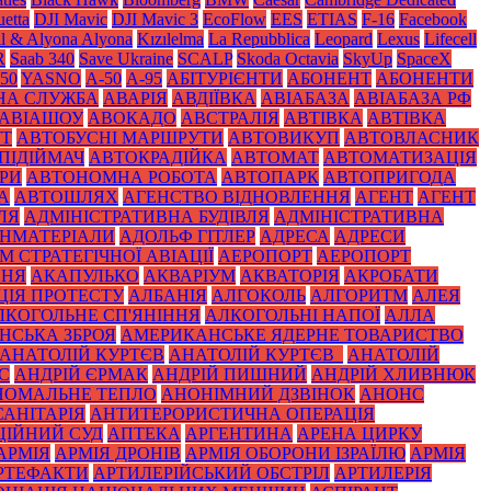
etta
DJI Mavic
DJI Mavic 3
EcoFlow
EES
ETIAS
F-16
Facebook
il & Alyona Alyona
Kızılelma
La Repubblica
Leopard
Lexus
Lifecell
R
Saab 340
Save Ukraine
SCALP
Skoda Octavia
SkyUp
SpaceX
50
YASNO
А-50
А-95
АБІТУРІЄНТИ
АБОНЕНТ
АБОНЕНТИ
НА СЛУЖБА
АВАРІЯ
АВДІЇВКА
АВІАБАЗА
АВІАБАЗА РФ
АВІАШОУ
АВОКАДО
АВСТРАЛІЯ
АВТІВКА
АВТІВКА
УТ
АВТОБУСНІ МАРШРУТИ
АВТОВИКУП
АВТОВЛАСНИК
ПІДІЙМАЧ
АВТОКРАДІЙКА
АВТОМАТ
АВТОМАТИЗАЦІЯ
РИ
АВТОНОМНА РОБОТА
АВТОПАРК
АВТОПРИГОДА
А
АВТОШЛЯХ
АГЕНСТВО ВІДНОВЛЕННЯ
АГЕНТ
АГЕНТ
ЛЯ
АДМІНІСТРАТИВНА БУДІВЛЯ
АДМІНІСТРАТИВНА
НМАТЕРІАЛИ
АДОЛЬФ ГІТЛЕР
АДРЕСА
АДРЕСИ
 СТРАТЕГІЧНОЇ АВІАЦІЇ
АЕРОПОРТ
АЕРОПОРТ
ННЯ
АКАПУЛЬКО
АКВАРІУМ
АКВАТОРІЯ
АКРОБАТИ
ЦІЯ ПРОТЕСТУ
АЛБАНІЯ
АЛГОКОЛЬ
АЛГОРИТМ
АЛЕЯ
ЛКОГОЛЬНЕ СП'ЯНІННЯ
АЛКОГОЛЬНІ НАПОЇ
АЛЛА
НСЬКА ЗБРОЯ
АМЕРИКАНСЬКЕ ЯДЕРНЕ ТОВАРИСТВО
АНАТОЛІЙ КУРТЄВ
АНАТОЛІЙ КУРТЄВ_
АНАТОЛІЙ
С
АНДРІЙ ЄРМАК
АНДРІЙ ПИШНИЙ
АНДРІЙ ХЛИВНЮК
НОМАЛЬНЕ ТЕПЛО
АНОНІМНИЙ ДЗВІНОК
АНОНС
АНІТАРІЯ
АНТИТЕРОРИСТИЧНА ОПЕРАЦІЯ
ЦІЙНИЙ СУД
АПТЕКА
АРГЕНТИНА
АРЕНА ЦИРКУ
АРМІЯ
АРМІЯ ДРОНІВ
АРМІЯ ОБОРОНИ ІЗРАЇЛЮ
АРМІЯ
РТЕФАКТИ
АРТИЛЕРІЙСЬКИЙ ОБСТРІЛ
АРТИЛЕРІЯ