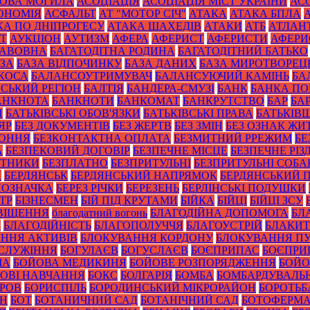
ОВА МОГИЛА
АСОЦІАЦІЯ
АСОЦІАЦІЯ МІСТ УКРАЇНИ
АС
ОНОМІЯ
АСФАЛЬТ
АТ "МОТОР СІЧ"
АТАКА
АТАКА БПЛА
КА ПО ДНІПРОГЕСУ
АТАКА ШАХЕДІВ
АТАКИ
АТБ
АТЛАН
ІТ
АУКЦІОН
АУТИЗМ
АФЕРА
АФЕРИСТ
АФЕРИСТИ
АФЕРИ
БАВОВНА
БАГАТОДІТНА РОДИНА
БАГАТОДІТНИЙ БАТЬКО
ЗА
БАЗА ВІДПОЧИНКУ
БАЗА ДАНИХ
БАЗА МИРОТВОРЕЦ
 КОСА
БАЛАНСОУТРИМУВАЧ
БАЛАНСУЮЧИЙ КАМІНЬ
БА
ЙСЬКИЙ РЕГІОН
БАЛТІЯ
БАНДЕРА-СМУЗІ
БАНК
БАНКА П
АНКНОТА
БАНКНОТИ
БАНКОМАТ
БАНКРУТСТВО
БАР
БА
И
БАТЬКІВСЬКІ ОБОВ'ЯЗКИ
БАТЬКІВСЬКІ ПРАВА
БАТЬКІВ
ЯР
БЕЗ ДОКУМЕНТІВ
БЕЗ ЖЕРТВ
БЕЗ ЗМІН
БЕЗ ОЗНАК ЖИ
КОННЯ
БЕЗКОНТАКТНА ОПЛАТА
БЕЗМИТНИЙ РРЕЖИМ
БЕ
А
БЕЗПЕКОВИЙ ДОГОВІР
БЕЗПЕЧНЕ МІСЦЕ
БЕЗПЕЧНЕ РІЗ
ОТНИКИ
БЕЗПЛАТНО
БЕЗПРИТУЛЬНІ
БЕЗПРИТУЛЬНІ СОБА
А
БЕРДЯНСЬК
БЕРДЯНСЬКИЙ НАПРЯМОК
БЕРДЯНСЬКИЙ 
ПОЗНАЧКА
БЕРЕЗ РІЧКИ
БЕРЕЗЕНЬ
БЕРЛІНСЬКІ ПОДУШКИ
ТР
БІЗНЕСМЕН
БІЙ ПІД КРУТАМИ
БІЙКА
БІЙЦІ
БІЙЦІ ЗСУ
ВІЩЕННЯ
благодатний вогонь
БЛАГОДІЙНА ДОПОМОГА
БЛ
И
БЛАГОДІЙНІСТЬ
БЛАГОПОЛУЧЧЯ
БЛАГОУСТРІЙ
БЛАКИТ
ННЯ АКТИВІВ
БЛОКУВАННЯ КОРДОНУ
БЛОКУВАННЯ ПУ
СЛУЖІННЯ
БОГУЛАЄВ
БОГУСЛАЄВ
БОЄПРИПАС
БОЄПРИ
ЧА
БОЙОВА МЕДИКИНЯ
БОЙОВЕ РОЗПОРЯДЖЕННЯ
БОЙО
ОВІ НАВЧАННЯ
БОКС
БОЛГАРІЯ
БОМБА
БОМБАРДУВАЛЬ
УРОВ
БОРИСПІЛЬ
БОРОДИНСЬКИЙ МІКРОРАЙОН
БОРОТЬБ
ОН
БОТ
БОТАНИЧНИЙ САД
БОТАНІЧНИЙ САД
БОТОФЕРМ