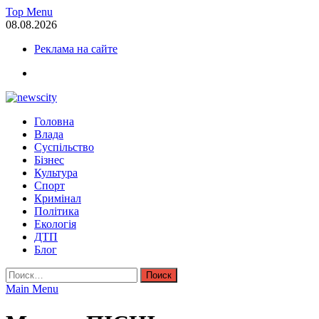
Skip
Top Menu
to
08.08.2026
content
Реклама на сайте
facebook
NewsCity — свежие новости Запорожья сегодня
Головна
Новости Запорожья и Запорожской области сегодня. События За
Влада
Суспільство
Бізнес
Культура
Спорт
Кримінал
Політика
Екологія
ДТП
Блог
Найти:
Main Menu