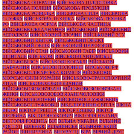
ВІЙСЬКОВА ОПЕРАЦІЯ
ВІЙСЬКОВА ПІДГОТОВКА
ВІЙСЬКОВА ПОЛІЦІЯ
ВІЙСЬКОВА ПРОДУКЦІЯ
ВІЙСЬКОВА РОЗВІДКА
ВІЙСЬКОВА СИЛА
ВІЙСЬКОВА
СЛУЖБА
ВІЙСЬКОВА ТЕХНІКА
ВІЙСЬКОВА ТЕХНІКА
РФ
ВІЙСЬКОВА ФОРМА
ВІЙСЬКОВА ЧАСТИНА
ВІЙСЬКОВЕ ОБЛАДНАННЯ
ВІЙСЬКОВИЙ
ВІЙСЬКОВИЙ
АЕРОДРОМ
ВІЙСЬКОВИЙ ЗЛОЧИН
ВІЙСЬКОВИЙ ЗСУ
ВІЙСЬКОВИЙ КВІТОК
ВІЙСЬКОВИЙ ОБ'ЄКТ
ВІЙСЬКОВИЙ ОБЛІК
ВІЙСЬКОВИЙ ПЕРЕВОРОТ
ВІЙСЬКОВИЙ СТАН
ВІЙСЬКОВИЙ ТАБІР
ВІЙСЬКОВИЙ
ШПИТАЛЬ
ВІЙСЬКОВІ
ВІЙСЬКОВІ АВТОМОБІЛІ
ВІЙСЬКОВІ ЗСУ
ВІЙСЬКОВІ КОРАБЛІ
ВІЙСЬКОВІ
НАВЧАННЯ
ВІЙСЬКОВІ ПОЛОНЕНІ
ВІЙСЬКОВІ РФ
ВІЙСЬКОВО-ЛІКАРСЬКА КОМІСІЯ
ВІЙСЬКОВО-
МОРСЬКІ СИЛИ УКРАЇНИ
ВІЙСЬКОВО-ТРАНСПОРТНИЙ
ЛІТАК
ВІЙСЬКОВОЗОБОВ'ЯЗАНИЙ
ВІЙСЬКОВОЗОБОВ'ЯЗАНІ
ВІЙСЬКОВОЗОБОВ'ЯЗАНІ
ЖІНКИ
ВІЙСЬКОВОЗОБОВ'ЯЗАНІ ЧОЛОВІКИ
ВІЙСЬКОВОПОЛОНЕНІ
ВІЙСЬКОВОСЛУЖБОВЕЦЬ
ВІЙСЬКОВОСЛУЖБОВЦІ
ВІКДЛЮЧЕННЯ СВІТЛА
ВІКНА
ВІКНО
ВІКТОР ГРЕШТА
ВІКТОР ЛЯШКО
ВІКТОР
ЩЕРБИНА
ВІКТОР ЯНУКОВИЧ
ВІКТОРІЯ НУЛАНД
ВІКТОРІЯ РОЩИНА
ВІЛ
ВІЛЬНА УКРАЇНА
ВІЛЬНИЙ
ДОСТУП
ВІЛЬНЮС
ВІЛЬНЯНСЬК
ВІЛЬНЯНСЬКИЙ
РАЙОН
ВІННИЧЧИНА
ВІНУВАТЦІ
ВІРА
ВІРНИЙ ДРУГ