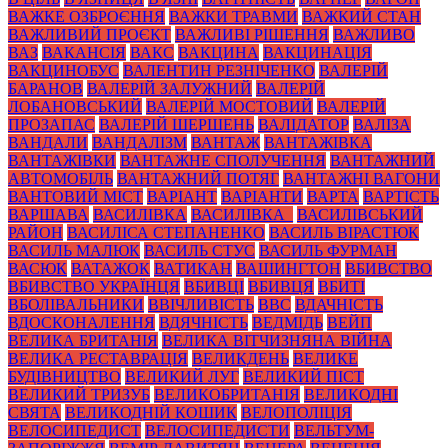
ВАЖКЕ ОЗБРОЄННЯ
ВАЖКИ ТРАВМИ
ВАЖКИЙ СТАН
ВАЖЛИВИЙ ПРОЄКТ
ВАЖЛИВІ РІШЕННЯ
ВАЖЛИВО
ВАЗ
ВАКАНСІЯ
ВАКС
ВАКЦИНА
ВАКЦИНАЦІЯ
ВАКЦИНОБУС
ВАЛЕНТИН РЕЗНІЧЕНКО
ВАЛЕРІЙ
БАРАНОВ
ВАЛЕРІЙ ЗАЛУЖНИЙ
ВАЛЕРІЙ
ЛОБАНОВСЬКИЙ
ВАЛЕРІЙ МОСТОВИЙ
ВАЛЕРІЙ
ПРОЗАПАС
ВАЛЕРІЙ ШЕРШЕНЬ
ВАЛІДАТОР
ВАЛІЗА
ВАНДАЛИ
ВАНДАЛІЗМ
ВАНТАЖ
ВАНТАЖІВКА
ВАНТАЖІВКИ
ВАНТАЖНЕ СПОЛУЧЕННЯ
ВАНТАЖНИЙ
АВТОМОБІЛЬ
ВАНТАЖНИЙ ПОТЯГ
ВАНТАЖНІ ВАГОНИ
ВАНТОВИЙ МІСТ
ВАРІАНТ
ВАРІАНТИ
ВАРТА
ВАРТІСТЬ
ВАРШАВА
ВАСИЛІВКА
ВАСИЛІВКА_
ВАСИЛІВСЬКИЙ
РАЙОН
ВАСИЛІСА СТЕПАНЕНКО
ВАСИЛЬ ВІРАСТЮК
ВАСИЛЬ МАЛЮК
ВАСИЛЬ СТУС
ВАСИЛЬ ФУРМАН
ВАСЮК
ВАТАЖОК
ВАТИКАН
ВАШИНГТОН
ВБИВСТВО
ВБИВСТВО УКРАЇНЦЯ
ВБИВЦІ
ВБИВЦЯ
ВБИТІ
ВБОЛІВАЛЬНИКИ
ВВІЧЛИВІСТЬ
ВВС
ВДАЧНІСТЬ
ВДОСКОНАЛЕННЯ
ВДЯЧНІСТЬ
ВЕДМІДЬ
ВЕЙП
ВЕЛИКА БРИТАНІЯ
ВЕЛИКА ВІТЧИЗНЯНА ВІЙНА
ВЕЛИКА РЕСТАВРАЦІЯ
ВЕЛИКДЕНЬ
ВЕЛИКЕ
БУДІВНИЦТВО
ВЕЛИКИЙ ЛУГ
ВЕЛИКИЙ ПІСТ
ВЕЛИКИЙ ТРИЗУБ
ВЕЛИКОБРИТАНІЯ
ВЕЛИКОДНІ
СВЯТА
ВЕЛИКОДНІЙ КОШИК
ВЕЛОПОЛІЦІЯ
ВЕЛОСИПЕДИСТ
ВЕЛОСИПЕДИСТИ
ВЕЛЬТУМ-