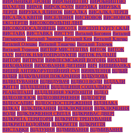
ВИРОБНИКИ ДРОНІВ
ВИРОБНИЦТВО
ВИРОБНИЦТВО
ШАХЕДІВ
ВИРОК
ВИРОК СУДУ
ВИРУБКА
ВИРУБКА
ДЕРЕВ
ВИРУБКА ЯЛИНОК
ВИСАДКА
ВИСАДКА ДЕРЕВ
ВИСАДКА КВІТІВ
ВИСЕЛЕННЯ
ВИСНОВОК
ВИСНОВОК
ЕКСТЕРТІВ
ВИСОКОВОЛЬТНІ ЛІНІЇ
ВИСОКОПОСАДОВЕЦЬ
ВИСОТА
ВИСПУП ГУРТУ СКАЙ
ВИСТАВА
ВИСТАВКА
ВИСТУП
Виталий Боговин
Виталий
Гончаренко
Виталий Змиенко
Виталий Ким
Виталий Кличко
Виталий Олешко
Виталий Тишечко
Виталий Толочек
Виталий Туринок
ВИТВІР МИСТЕЦТВА
ВИТОК
ВИТОК
ГАЗУ
ВИТОК НАФТОПРОДУКТІВ
ВИТОК РАДІАЦІЇ
ВИТОРГ
ВИТРАТИ
ВИФЛЕЄМСЬКИЙ ВОГОНЬ
ВИХІДНІ
ВИХОВАННЯ
ВИХОВАННЯ ДИТИНИ
ВИЧ
ВИШИВАНКА
ВИЩІЙ АНТИКОРУПЦІЙНИЙ СУД
ВИЯВЛЕННЯ
ВІДБІЙ
ВІДБІР
ВІДБУВАННЯ ПОКАРАННЯ
ВІДБУДОВА
ВІДВІДУВАННЯ
ВІДВІДУВАЧІ
ВІДВОЗ ВОДИ
ВІДДАЛИ
ЖИТТЯ
ВІДДІЛЕННЯ
ВІДДІЛЕННЯ СОЦІАЛЬНОЇ
РЕАБІЛІТАЦІЇ
ВІДДІЛЕННЯ УКРПОШТИ
ВІДЕО
ВІДЕОЗВ'ЯЗОК
ВІДЕОЗВЕРНЕННЯ
ВІДЕОІГРИ
ВІДЕОСАПИС
ВІДЕОСПОСТЕРЕЖЕННЯ
ВІДЗНАКА
ВІДКАТ
ВІДКЛИКАННЯ
ВІДКЛЮЧЕННЯ
ВІДКЛЮЧЕННЯ
ВОДИ
ВІДКЛЮЧЕННЯ СВІТЛА
ВІДКРИВАЄ ДВЕРІ
ВІДКРИТА ТЕРИТОРІЯ
ВІДКРИТЕ ТРЕНУВАННЯ
ВІДКРИТІ ВОДОЙМИ
ВІДКРИТТЯ
ВІДКРИТТЯ
ВИСТАВКИ
ВІДЛУННЯ
ВІДМИВАННЯ
ВІДМИВАННЯ