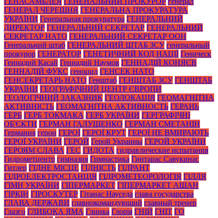
ГЕНАСАМБЛЕЯ
ГЕНЕНАЛЬНИЙ ПРОКУРОР
генерал
ГЕНЕРАЛ ЧЕРЕШНЯ
ГЕНЕРАЛЬНА ПРОКУРАТУРА
УКРАЇНИ
Генеральная прокуратура
ГЕНЕРАЛЬНИЙ
ДИРЕКТОР
ГЕНЕРАЛЬНИЙ СЕКРЕТАР
ГЕНЕРАЛЬНИЙ
СЕКРЕТАР НАТО
ГЕНЕРАЛЬНИЙ СЕКРЕТАР ООН
Генеральний штаб
ГЕНЕРАЛЬНИЙ ШТАБ ЗСУ
генеральный
прокурор
ГЕНЕРАТОР
ГЕНЕТИЧНИЙ КОД НАЦІЇ
Геническ
Геннадий Касай
Геннадий Наумов
ГЕННАДІЙ КОНЯЄВ
ГЕННАДІЙ ФУКС
геноцид
ГЕНСЕК НАТО
ГЕНСЕКРЕТАРЬ НАТО
Генштаб
ГЕНШТАБ ЗСУ
ГЕНШТАБ
УКРАЇНИ
ГЕОГРАФІЧНИЙ ЦЕНТР ЄВРОПИ
ГЕОЛОГІЧНИЙ ЗАКАЗНИК
ГЕОЛОКАЦІЯ
ГЕОМАГНІТНА
АКТИВНІСТЬ
ГЕОМАГНІТНА АКТИВНОСТЬ
ГЕРАНЬ
ГЕРБ
ГЕРБ ТОКМАКА
ГЕРБ УКРАЇНИ
ГЕРГРАФІЧНІ
ОБ'ЄКТИ
ГЕРМАН ГАЛУЩЕНКО
ГЕРМАН СМЕТАНІН
Германия
герои
ГЕРОЇ
ГЕРОЇ КРУТ
ГЕРОЇ НЕ ВМИРАЮТЬ
ГЕРОЇ УКРАЇНИ
ГЕРОЙ
Герой Украины
ГЕРОЙ УКРАЇНИ
ГЕРОЯМ СЛАВА
ГЕС
ГИДОТА
гидравлические испытания
Гидрометцентр
гимназия
Гимнастика
Гинтарас Савукинас
Гитлер
ГІДНЕ МІСЦЕ
ГІДНІСТЬ
ГІДРАНТ
ГІДРОЕЛЕКТРОСТАНЦІЯ
ГІДРОМЕТЕОРОЛОГІЯ
ГІЛЛЯ
ГІМН УКРАЇНИ
ГІПЕРМАРКЕТ
ГІПЕРМАРКЕТ АШАН
ГІРКІН
ГІРОСКУТЕР
Гітанас Науседа
глава государства
ГЛАВА ДЕРЖАВИ
главнокомандующий
главный тренер
Глазго
ГЛИБОКА ЯМА
Глинка
Глорія
ГНІЙ
ГНІТ
ГО