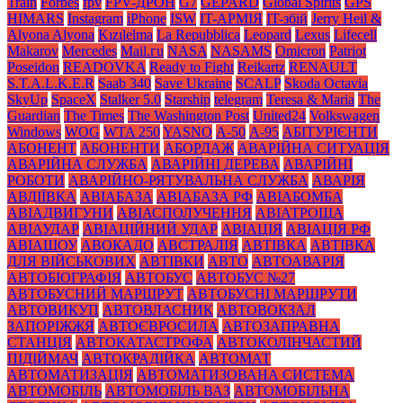
Train
Forbes
fpv
FPV-ДРОН
G7
GEPARD
Global Spirits
GPS
HIMARS
Instagram
iPhone
ISW
IT-АРМІЯ
IT-збій
Jerry Heil &
Alyona Alyona
Kızılelma
La Repubblica
Leopard
Lexus
Lifecell
Makarov
Mercedes
Mаil.гu
NASA
NASAMS
Omicron
Patriot
Poseidon
READOVKA
Ready to Fight
Reikartz
RENAULT
S.T.A.L.K.E.R
Saab 340
Save Ukraine
SCALP
Skoda Octavia
SkyUp
SpaceX
Stalker 5.0
Starship
telegram
Teresa & Maria
The
Guardian
The Times
The Washington Post
United24
Volkswagen
Windows
WOG
WTA 250
YASNO
А-50
А-95
АБІТУРІЄНТИ
АБОНЕНТ
АБОНЕНТИ
АБОРДАЖ
АВАРІЙНА СИТУАЦІЯ
АВАРІЙНА СЛУЖБА
АВАРІЙНІ ДЕРЕВА
АВАРІЙНІ
РОБОТИ
АВАРІЙНО-РЯТУВАЛЬНА СЛУЖБА
АВАРІЯ
АВДІЇВКА
АВІАБАЗА
АВІАБАЗА РФ
АВІАБОМБА
АВІАДВИГУНИ
АВІАСПОЛУЧЕННЯ
АВІАТРОЩА
АВІАУДАР
АВІАЦІЙНИЙ УДАР
АВІАЦІЯ
АВІАЦІЯ РФ
АВІАШОУ
АВОКАДО
АВСТРАЛІЯ
АВТІВКА
АВТІВКА
ДЛЯ ВІЙСЬКОВИХ
АВТІВКИ
АВТО
АВТОАВАРІЯ
АВТОБІОГРАФІЯ
АВТОБУС
АВТОБУС №27
АВТОБУСНИЙ МАРШРУТ
АВТОБУСНІ МАРШРУТИ
АВТОВИКУП
АВТОВЛАСНИК
АВТОВОКЗАЛ
ЗАПОРІЖЖЯ
АВТОЄВРОСИЛА
АВТОЗАПРАВНА
СТАНЦІЯ
АВТОКАТАСТРОФА
АВТОКОЛІНЧАСТИЙ
ПІДІЙМАЧ
АВТОКРАДІЙКА
АВТОМАТ
АВТОМАТИЗАЦІЯ
АВТОМАТИЗОВАНА СИСТЕМА
АВТОМОБІЛЬ
АВТОМОБІЛЬ ВАЗ
АВТОМОБІЛЬНА