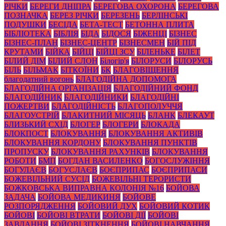
РІЧКИ
БЕРЕГИ ДНІПРА
БЕРЕГОВА ОХОРОНА
БЕРЕГОВА
ПОЗНАЧКА
БЕРЕЗ РІЧКИ
БЕРЕЗЕНЬ
БЕРЛІНСЬКІ
ПОДУШКИ
БЕСІДА
БЕТА-ТЕСТ
БЕТОННА ПЛИТА
БІБЛІОТЕКА
БІБЛІЯ
БІДА
БІДОСЯ
БІЖЕНЦІ
БІЗНЕС
БІЗНЕС-ПЛАН
БІЗНЕС-ЦЕНТР
БІЗНЕСМЕН
БІЙ ПІД
КРУТАМИ
БІЙКА
БІЙЦІ
БІЙЦІ ЗСУ
БІЛЕНЬКЕ
БІЛЕТ
БІЛИЙ ДІМ
БІЛИЙ СЛОН
Білогір'я
БІЛОРУСИ
БІЛОРУСЬ
БІЛЬ
БІЛЬМАК
БІТКОЇНИ
БК
БЛАГОВІЩЕННЯ
благодатний вогонь
БЛАГОДІЙНА ДОПОМОГА
БЛАГОДІЙНА ОРГАНІЗАЦІЯ
БЛАГОДІЙНИЙ ФОНД
БЛАГОДІЙНИК
БЛАГОДІЙНИКИ
БЛАГОДІЙНІ
ПОЖЕРТВИ
БЛАГОДІЙНІСТЬ
БЛАГОПОЛУЧЧЯ
БЛАГОУСТРІЙ
БЛАКИТНИЙ МІСЯЦЬ
БЛАНК
БЛЕКАУТ
БЛИЗЬКИЙ СХІД
БЛОГЕР
БЛОГЕРИ
БЛОКАДА
БЛОКПОСТ
БЛОКУВАННЯ
БЛОКУВАННЯ АКТИВІВ
БЛОКУВАННЯ КОРДОНУ
БЛОКУВАННЯ ПУНКТІВ
ПРОПУСКУ
БЛОКУВАННЯ РАХУНКІВ
БЛОКУВАННЯ
РОБОТИ
БМП
БОГДАН ВАСИЛЕНКО
БОГОСЛУЖІННЯ
БОГУЛАЄВ
БОГУСЛАЄВ
БОЄПРИПАС
БОЄПРИПАСИ
БОЖЕВІЛЬНИЙ СУСІД
БОЖЕВІЛЬНІ ТЕРОРИСТИ
БОЖКОВСЬКА ВИПРАВНА КОЛОНІЯ №16
БОЙОВА
ЗАДАЧА
БОЙОВА МЕДИКИНЯ
БОЙОВЕ
РОЗПОРЯДЖЕННЯ
БОЙОВИЙ ДУХ
БОЙОВИЙ КОТИК
БОЙОВІ
БОЙОВІ ВТРАТИ
БОЙОВІ ДІЇ
БОЙОВІ
ЗАВДАННЯ
БОЙОВІ ЗІТКНЕННЯ
БОЙОВІ НАВЧАННЯ