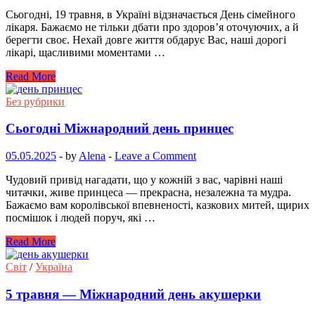
Сьогодні, 19 травня, в Україні відзначається День сімейного
лікаря. Бажаємо не тільки дбати про здоров’я оточуючих, а й
берегти своє. Нехай довге життя обдарує Вас, наші дорогі
лікарі, щасливими моментами …
Read More
Без рубрики
Сьогодні Міжнародний день принцес
05.05.2025
-
by
Alena
-
Leave a Comment
Чудовий привід нагадати, що у кожній з вас, чарівні наші
читачки, живе принцеса — прекрасна, незалежна та мудра.
Бажаємо вам королівської впевненості, казкових митей, щирих
посмішок і людей поруч, які …
Read More
Світ
/
Україна
5 травня — Міжнародний день акушерки