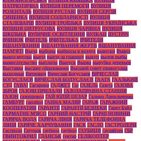
КАМ'ЯНОГІРСЬКА
ВУЛИЦЯ КИЯШКА
ВУЛИЦЯ
ПАТРІОТИЧНА
ВУЛИЦЯ ПЕРЕМОГИ
ВУЛИЦЯ
РОЗЕНТАЛЬ
ВУЛИЦЯ РУСТАВІ
ВУЛИЦЯ СЕРГІЯ
СИНЕНКА
ВУЛИЦЯ СОЛІДАРНОСТІ
ВУЛИЦЯ
СТАЛЕВАРІВ
ВУЛИЦЯ ТРОЇЦЬКА
ВУЛИЦЯ УКРАЇНСЬКА
ВУЛИЦЯ ЦИТРУСОВА
ВУЛИЦЯ ЧАРІВНА
ВУЛИЦЯ
ШКІЛЬНА
ВУЛИЧНЕ ОСВІТЛЕННЯ
ВУЛКАН
ВУСТРІЧ
ВЧИНОК
ВЧИТЕЛЬ
ВЧИТЕЛЬКА
ВЧИТЕЛЯ
ВШАНУВАННЯ
ВШАНУВАННЯ ЖЕРТВ
ВШАНУВАННЯ
ПАМ'ЯТІ
Въезд
выборы
выбросы в воздух
вывески
Вывоз
вывоз мусора
выезд
выезд за границу
выкуп
вылов рыбы
вымогательство
выплаты
Выпуск
Вырва
вырубка деревьев
Выставка
высшее образование
Высший совет правосудия
выходные
Вятрович
Вячеслав Богуслаев
ВЯЧЕСЛАВ
БОГУСЛАЄВ
ВЯЧЕСЛАВ БОЛУСЛАЄВ
ГААГА
ГААЗЬКИЙ
СУД
ГАВАЇ
Гагарина
ГАДЖЕТ
Газ
ГАЗЕЛЬ
Газета
ГАЗОВА
ЗБРОЯ
ГАЗОВІ ПРИЛАДИ
ГАЗОЗАПРАВНА СТАНЦІЯ
ГАЗОН
газопровод
ГАЙ ЮЛІЙ ЦЕЗАР
Галина Данильченко
ГАМБУРГ
гандбол
ГАННА МАЛЯР
ГАРАЖ
ГАРАЖНИЙ
КООПЕРАТИВ
ГАРАНТІЇ
ГАРАНТІЇ БЕЗПЕКИ
Гарет Бэйл
ГАРМАТНЕ М'ЯСО
ГАРНИЙ НАСТРІЙ
ГАРНІ НОВИНИ
ГАРЯЧА ВОДА
ГАРЯЧА ЛІНІЯ
ГАРЯЧА ТЕЛЕФОННА
ЛІНІЯ
ГАРЯЧЕ ХАРЧУВАННЯ
ГАСК
ГАСЛО
ГАСТРОЛЕРИ
Гастроли
Гатунок
гаубица
гаубиці
ГАУБИЦЯ
гауляйтер
ГБР
ГВИНТОКРИЛ
ГДАНСЬК
гектар
ГЕЛІКОПТЕР