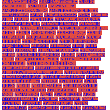
АЛЛА МАРТИНЮК
АЛЬБІНА ДЕРЮГІНА
АЛЬЯНС
АМБАСАДОР
АМБРОЗІЯ
АМБУЛАТОРІЯ
АМЕРИКАНСЬКА ЗБРОЯ
АМЕРИКАНСЬКЕ ЯДЕРНЕ
ТОВАРИСТВО
АМІАК
АМІАЧНА ХМАРА
АМКУ
АМСТОР
АН-72
АНАЛІЗ
АНАЛІТИКА
АНАСТАСІЯ МЄТЄЛЄВА
АНАСТАСІЯ РАДІНА
АНАТОЛІЙ КУРТЄВ
АНАТОЛІЙ
КУРТЄВ_
АНАТОЛІЙ СЕРДЮК
АНАФІЛАКТИЧНИЙ ШОК
АНГАР
АНГЛІЯ
АНГОЛЕНКО
АНДЖЕЙ ДУДА
АНДРІЙ
БОГДАНЕЦЬ
АНДРІЙ ГЕРУС
АНДРІЙ ЄРМАК
АНДРІЙ
ПИШНИЙ
АНДРІЙ ХЛИВНЮК
АНДРІЙ ШЕВЧЕНКО
АНДРІЙ ЮСОВ
АНЕКСІЯ
АНІ ЛОРАК
АНЛІЯ
АННА
ЖДАН
АНОМАЛІЯ
АНОМАЛЬНА СПЕКА
АНОМАЛЬНЕ
ТЕПЛО
АНОНІМНИЙ ДЗВІНОК
АНОНС
АНТИДРОНОВІ
СІТКИ
АНТИДРОНОВІ ТУНЕЛІ
АНТИКОРУПЦІЙНИЙ
КОМІТЕТ ВР
АНТИКОРУПЦІЙНИЙ СУД
АНТИСАНІТАРІЯ
АНТИТЕРОРИСТИЧНА ОПЕРАЦІЯ
АНТИУКРАЇНСЬКА ДЕЯЛЬНІСТЬ
АНТОН ГЕРАЩЕНКО
АНТОН КОРИНЕВИЧ
АНТОНІВСЬКИЙ МІСТ
АПАТІЯ
АПЕЛЯЦІЙНИЙ СУД
АПТЕКА
АРГЕНТИНА
АРЕНА
ЦИРКУ
АРЕШТ
АРЕШТ МАЙНА
АРЕШТ РАХУНКІВ
АРЕШТОВАНЕ МАЙНО
АРКОВИЙ МІСТ
АРКОВИЙ
МОСТ
АРМАГЕДОН
АРМІЯ
АРМІЯ ДРОНІВ
АРМІЯ
ОБОРОНИ ІЗРАЇЛЮ
АРМІЯ РФ
АРМЯНСЬК
АРОМАТ
АРСЕНАЛ
АРТАКЦІЯ
АРТЕМ КИСЬКО
АРТЕМ
ПИВОВАРОВ
АРТЕМ СИТНИК
АРТЕФАКТ
АРТЕФАКТИ