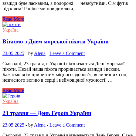
завжди буде ласкавим, а подорожі — незабутніми. Сім футів
під кілем! Раніше ми повідомляли, …
Read More
Україна
Вітаємо з Днем морської піхоти України
23.05.2025
-
by
Alena
-
Leave a Comment
Сьогодні, 23 травня, в Україні відзначається День морської
піхоти. Нехай наша піхота проривається завжди і всюди.
Бажаємо всім причетним міцного здоров’я, величезних сил,
незгасного вогню в серці і неймовірної мужності! …
Read More
Україна
23 травня — День Героїв України
23.05.2025
-
by
Alena
-
Leave a Comment
Сьогодні, 23 травня, в Україні відзначається День Героїв. Саме