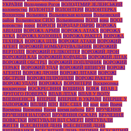
УКРАЇНИ
Володимир Рогов
ВОЛОДТМИР ЗЕЛЕНСЬКИЙ
волонерство
ВОЛОНТЕР
ВОЛОНТЕРИ
ВОЛОНТЕРКА
Волонтеры
Вольнянск
Вольнянская колония
Вольнянский
район
Вольнянское СИЗО
Вольнянщина
ВОЛЯ
вона
ВООЗ
воровство
ворог
ВОРОГИ
ВОРОДАР ОБРІЮ
ВОРОЖА
АВІАЦІЯ
ВОРОЖА АРМІЯ
ВОРОЖА АТАКА
ВОРОЖА
АТКА
ВОРОЖА КОЛОННА
ВОРОЖА РАКЕТА
ВОРОЖА
ТЕХНІКА
ВОРОЖА ЦІЛЬ
ВОРОЖИ АТАКИ
ВОРОЖИЙ
АГЕНТ
ВОРОЖИЙ БОМБАРДУВАЛЬНИК
ВОРОЖИЙ
ВЕРТОЛІТ
ВОРОЖИЙ ГЕЛІКОПТЕР
ВОРОЖИЙ ДРОН
ВОРОЖИЙ КАБ
ВОРОЖИЙ КОРАБЕЛЬ
ВОРОЖИЙ ЛІТАК
ВОРОЖИЙ ОБСТРІЛ
ВОРОЖИЙ ПОПЛІЧНИК
ВОРОЖИЙ
ТЕРАКТ
ВОРОЖИЙ УДАР
ВОРОЖИЙ ШПИГУН
ВОРОЖІ
АГЕНТИ
ВОРОЖІ ДРОНИ
ВОРОЖІ ЛІТАКИ
ВОРОЖІ
ОБСТРІЛИ
ВОРОЖІ ПІДРОЗДІЛИ
ВОРОЖІ РАКЕТИ
ВОРОЖІ УДАРИ
ВОРОЖКА
ВОРОНТЕРИ
Воскресенка
воскресенье
ВОСКРЕСІННЯ
ВОЩИНА
ВОЯЖ
ВПАВ З
ДРУГОГО ПОВЕРХУ
ВПАВ ЛІТАК
ВПАВ У ВОДУ
ВПЕВНЕНІСТЬ
ВПЕРШЕ
ВПЕРШЕ В УКРАЇНІ
ВПЕРШЕ У
ЗАПОРІЖЖІ
ВПЛИВ
ВПО
ВПС США
ВР
враг
врач
Врачи
Времевка
Времовка
Время
время работы
ВРУ
ВРУЧЕННЯ
ВРУЧЕННЯ НАГОРОД
ВРУЧЕННЯ ОСКАРА
ВРУЧЕННЯ
ПОВІСТКИ
ВРЯТУВАЛИ ВІД СМЕРТІ
ВРЯТУВАЛИ
ЖИТТЯ
ВСЕСВІТНІЙ ДЕНЬ
ВСЕСВІТНІЙ ДЕНЬ
ВИШИВАНКИ
ВСЕСВІТНІЙ ДЕНЬ ДИТИНИ
ВСЕСВІТНІЙ