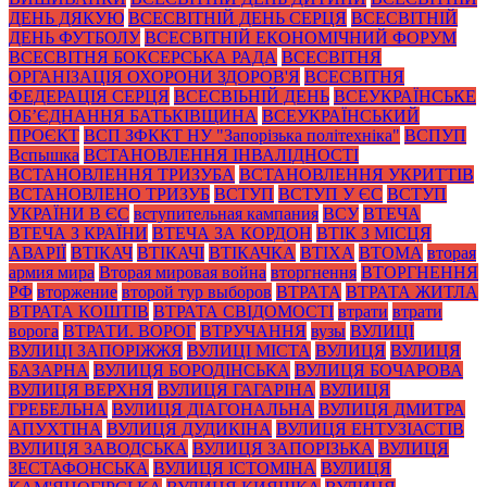
ДЕНЬ ДЯКУЮ
ВСЕСВІТНІЙ ДЕНЬ СЕРЦЯ
ВСЕСВІТНІЙ
ДЕНЬ ФУТБОЛУ
ВСЕСВІТНІЙ ЕКОНОМІЧНИЙ ФОРУМ
ВСЕСВІТНЯ БОКСЕРСЬКА РАДА
ВСЕСВІТНЯ
ОРГАНІЗАЦІЯ ОХОРОНИ ЗДОРОВ'Я
ВСЕСВІТНЯ
ФЕДЕРАЦІЯ СЕРЦЯ
ВСЕСВІЬНІЙ ДЕНЬ
ВСЕУКРАЇНСЬКЕ
ОБ’ЄДНАННЯ БАТЬКІВЩИНА
ВСЕУКРАЇНСЬКИЙ
ПРОЄКТ
ВСП ЗФККТ НУ "Запорізька політехніка"
ВСПУП
Вспышка
ВСТАНОВЛЕННЯ ІНВАЛІДНОСТІ
ВСТАНОВЛЕННЯ ТРИЗУБА
ВСТАНОВЛЕННЯ УКРИТТІВ
ВСТАНОВЛЕНО ТРИЗУБ
ВСТУП
ВСТУП У ЄС
ВСТУП
УКРАЇНИ В ЄС
вступительная кампания
ВСУ
ВТЕЧА
ВТЕЧА З КРАЇНИ
ВТЕЧА ЗА КОРДОН
ВТІК З МІСЦЯ
АВАРІЇ
ВТІКАЧ
ВТІКАЧІ
ВТІКАЧКА
ВТІХА
ВТОМА
вторая
армия мира
Вторая мировая война
вторгнення
ВТОРГНЕННЯ
РФ
вторжение
второй тур выборов
ВТРАТА
ВТРАТА ЖИТЛА
ВТРАТА КОШТІВ
ВТРАТА СВІДОМОСТІ
втрати
втрати
ворога
ВТРАТИ. ВОРОГ
ВТРУЧАННЯ
вузы
ВУЛИЦІ
ВУЛИЦІ ЗАПОРІЖЖЯ
ВУЛИЦІ МІСТА
ВУЛИЦЯ
ВУЛИЦЯ
БАЗАРНА
ВУЛИЦЯ БОРОДІНСЬКА
ВУЛИЦЯ БОЧАРОВА
ВУЛИЦЯ ВЕРХНЯ
ВУЛИЦЯ ГАГАРІНА
ВУЛИЦЯ
ГРЕБЕЛЬНА
ВУЛИЦЯ ДІАГОНАЛЬНА
ВУЛИЦЯ ДМИТРА
АПУХТІНА
ВУЛИЦЯ ДУДИКІНА
ВУЛИЦЯ ЕНТУЗІАСТІВ
ВУЛИЦЯ ЗАВОДСЬКА
ВУЛИЦЯ ЗАПОРІЗЬКА
ВУЛИЦЯ
ЗЕСТАФОНСЬКА
ВУЛИЦЯ ІСТОМІНА
ВУЛИЦЯ