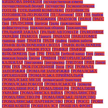
КИШКОВА ІНФЕКЦІЯ
государственная измена
государственный бюджет
государство
Госэкоинспекция
ГОТЕЛЬ
ГОТЕЛЬНИЙ КОМПЛЕКС
ГОТОВНІСТЬ
ГОТОВНІСТЬ ДО РОБОТИ
ГП "Антонов"
ГПУ
ГРА
грабеж
грабители
ГРАБІЖ
ГРАБІЖНИК
ГРАБУНОК
ГРАВЦІ
ГРАГС
Град
ГРАДУСНИК
градусы
Грады
гражданская
инфраструктура
гражданская оборона
Гражданство
ГРАЛЬНИЙ ЗАКЛАД
ГРАЛЬНІ АВТОМАТИ
ГРАМОДЯНИ
УКРАЇНИ
ГРАМОТА
Граната
ГРАНАТИ
ГРАНАТОМЕТ
граница
грант
ГРАНТИ
ГРАТИ
график
график работы
ГРАФІК ВІДКЛЮЧЕННЯ СВІТЛА
ГРАФІК ВІДКЛЮЧЕНЬ
графік роботи
ГРАФІК РУХУ
ГРАФІКИ
ГРАФІКИ
ВІДКЛЮЧЕНЬ
Грач
ГРВІ
ГРЕБЛЯ
Гребной канал
Грек
греко-
римская борьба
Греция
ГРИВНЯ
ГРИГОРІАНСЬКИЙ
КАЛЕНДАР
Григоровка
Григорьевка
ГРИЗУНИ
ГРИП
Грипп
ГРІМ
ГРІХ
ГРОБ ГОСПОДНІЙ
Гроза
ГРОІ
ГРОМАДА
ЗАПОРІЖЖЯ
ГРОМАДИ ЗАПОРІЖЖЯ
ГРОМАДСЬКА
ОРГАНІЗАЦІЯ
ГРОМАДСЬКА ПРИЙМАЛЬНЯ
ГРОМАДСЬКЕ МІСЦЕ
громадський транспорт
ГРОМАДСЬКІ РОБОТИ
ГРОМАДСЬКІСТЬ
громады
ГРОМАДЯНИ РОСІЇ
ГРОМАДЯНИ РФ
ГРОМАДЯНИ
УКРАЇНИ
ГРОМАДЯНСКА ВІЙНА
ГРОМАДЯНСТВО
ГРОМАДЯНСТВО РФ
ГРОМАДЯНСЬКЕ ЛІДЕРСТВО
ГРОМАДЯНСЬКЕ ПАРТНЕРСТВО
ГРОСІ
ГРОССІ
ГРОШІ
ГРОШІ КОШТИ
ГРОШІ НА ЗСУ
ГРОШІ НА ФРОНТ