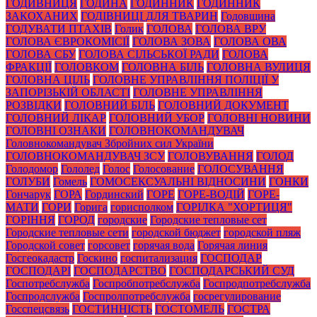
ГОДИВНИЦЯ
ГОДИНА
ГОДИННИК
ГОДИННИК
ЗАКОХАНИХ
ГОДІВНИЦІ ДЛЯ ТВАРИН
Годовщина
ГОДУВАТИ ПТАХІВ
Голик
ГОЛОВА
ГОЛОВА ВРУ
ГОЛОВА ЄВРОКОМІСІЇ
ГОЛОВА ЗОВА
ГОЛОВА ОВА
ГОЛОВА СБУ
ГОЛОВА СІЛЬСЬКОЇ РАДИ
ГОЛОВА
ФРАКЦІЇ
ГОЛОВКОМ
ГОЛОВНА БІЛЬ
ГОЛОВНА ВУЛИЦЯ
ГОЛОВНА ЦІЛЬ
ГОЛОВНЕ УПРАВЛІННЯ ПОЛІЦІЇ У
ЗАПОРІЗЬКІЙ ОБЛАСТІ
ГОЛОВНЕ УПРАВЛІННЯ
РОЗВІДКИ
ГОЛОВНИЙ БІЛЬ
ГОЛОВНИЙ ДОКУМЕНТ
ГОЛОВНИЙ ЛІКАР
ГОЛОВНИЙ УБОР
ГОЛОВНІ НОВИНИ
ГОЛОВНІ ОЗНАКИ
ГОЛОВНОКОМАНДУВАЧ
Головнокомандувач Збройних сил України
ГОЛОВНОКОМАНДУВАЧ ЗСУ
ГОЛОВУВАННЯ
ГОЛОД
Голодомор
Гололед
Голос
Голосование
ГОЛОСУВАННЯ
ГОЛУБИ
Гомель
ГОМОСЕКСУАЛЬНІ ВІДНОСИНИ
ГОНКИ
Гончарук
ГОРА
Гординский
ГОРЕ
ГОРЕ-ВОДІЙ
ГОРЕ-
МАТИ
ГОРИ
Горига
горисполком
ГОРІЛКА "ХОРТИЦЯ"
ГОРІННЯ
ГОРОД
городские
Городские тепловые сет
Городские тепловые сети
городской бюджет
городской пляж
Городской совет
горсовет
горячая вода
Горячая линия
Госгеокадастр
Госкино
госпитализация
ГОСПОДАР
ГОСПОДАРІ
ГОСПОДАРСТВО
ГОСПОДАРСЬКИЙ СУД
Госпотребслужба
Госпробпотребслужба
Госпродпотребслужба
Госпродслужба
Госпролпотребслужба
госрегулирование
Госспецсвязь
ГОСТИННІСТЬ
ГОСТОМЕЛЬ
ГОСТРА