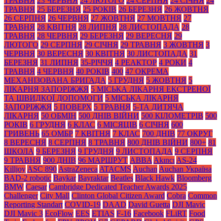
ТРАВНЯ
23 ЧЕРВНЯ
24 ЛЮТОГО
24 СЕРПНЯ
24 СІЧНЯ
24
ТРАВНЯ
25 БЕРЕЗНЯ
25 РОКІВ
26 БЕРЕЗНЯ
26 ЖОВТНЯ
26 СЕРПНЯ
26 ЧЕРВНЯ
27 ЖОВТНЯ
27 МОВТНЯ
27
ТРАВНЯ
28 КВІТНЯ
28 ЛИПНЯ
28 ЛИСТОПАДА
28
ТРАВНЯ
28 ЧЕРВНЯ
29 БЕРЕЗНЯ
29 ВЕРЕСНЯ
29
ЛЮТОГО
29 СЕРПНЯ
29 СІЧНЯ
29 ТРАВНЯ
3 ЖОВТНЯ
3
ЧЕРВНЯ
30 ВЕРЕСНЯ
30 КВІТНЯ
30 ЛИСТОПАДА
31
БЕРЕЗНЯ
31 ЛИПНЯ
35-РІЧЧЯ
4 РЕАКТОР
4 РОКИ
4
ТРАВНЯ
4 ЧЕРВНЯ
40 РОКІВ
400
47 ОКРЕМА
МЕХАНІЗОВАНА БРИГАДА
5 ГРУДНЯ
5 ЖОВТНЯ
5
ЛІКАРНЯ ЗАПОРІЖЖЯ
5 МІСЬКА ЛІКАРНЯ ЕКСТРЕНОЇ
ТА ШВИДКОЇ ДОПОМОГИ
5 МІСЬКА ЛІКАРНЯ
ЗАПОРІЖЖЯ
5 ПОВЕРХ
5 ТРАВНЯ
5-ТА ДИТЯЧА
ЛІКАРНЯ
50 ОБМІН
500 ДНІВ ВІЙНИ
500 КІЛОМЕТРІВ
500
РОКІВ
6 ГРУДНЯ
6 КЛАС
6 МІСЯЦІВ
6 СІЧНЯ
600
ГРИВЕНЬ
65 ОМБР
7 КВІТНЯ
7 КЛАС
700 ДНІВ
77 ОКРУГ
8 ВЕРЕСНЯ
8 СЕРПНЯ
8 ТРАВНЯ
800 ДНІВ ВІЙНИ
800+
81
ШКОЛА
9 БЕРЕЗНЯ
9 ГРУДНЯ
9 ЛИСТОПАДА
9 СЕРПНЯ
9 ТРАВНЯ
900 ДНІВ
96 МАРШРУТ
ABBA
Akıncı
AS-24
Killjoy
ASC 890
AstraZeneca
ATACMS
Auchan
Auchan Україна
BAD-2 robotic
Baykar
Bayraktar
Beatles
Black Нawk
Bloomberg
BMW
Caesar
Cambridge Dedicated Teacher Awards 2025
Challenger
City Mall
Clinton Global Citizen Award
Cobra
Common
Reporting Standart
COVID-19
DAAD
David Guetta
DJI Mavic
DJI Mavic 3
EcoFlow
EES
ETIAS
F-16
Facebook
FLiRT
Food