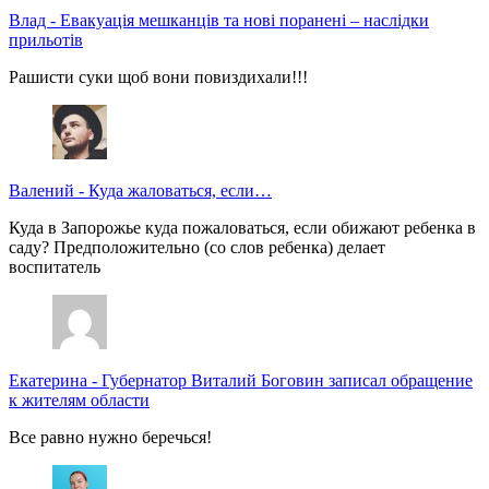
Влад
-
Евакуація мешканців та нові поранені – наслідки
прильотів
Рашисти суки щоб вони повиздихали!!!
Валений
-
Куда жаловаться, если…
Куда в Запорожье куда пожаловаться, если обижают ребенка в
саду? Предположительно (со слов ребенка) делает
воспитатель
Екатерина
-
Губернатор Виталий Боговин записал обращение
к жителям области
Все равно нужно беречься!