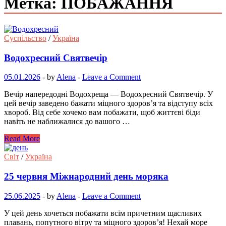
Метка: ПОБАЖАННЯ
Суспільство
/
Україна
Водохресний Святвечір
05.01.2026
-
by
Alena
-
Leave a Comment
Вечір напередодні Водохреща — Водохресний Святвечір. У
цей вечір заведено бажати міцного здоров’я та відступу всіх
хвороб. Від себе хочемо вам побажати, щоб життєві біди
навіть не наближалися до вашого …
Read More
Світ
/
Україна
25 червня Міжнародний день моряка
25.06.2025
-
by
Alena
-
Leave a Comment
У цей день хочеться побажати всім причетним щасливих
плавань, попутного вітру та міцного здоров’я! Нехай море