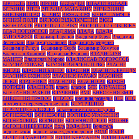
ВІРНІСТЬ
ВІРШ
ВІРЯНИ
ВІСБАДЕН
ВІТАЛІЙ КОВАЛЬ
ВІТАННЯ
ВІТЕР
ВІТРИНА МАГАЗИНУ
ВІТЧИЗНЯНЕ
ВИРОБНИЦТВО
ВІТЧИМ
ВІФНА З РФ
ВІЧНА ПАМ'ЯТЬ
ВІЧНИЙ ПОЛІТ
ВІЯЛОВІ ВІДКЛЮЧЕННЯ
ВКИД
ВКОНТАКТЕ
ВКОРОТИТИ ВІКУ
ВКОРОТИТИ СОБІ ВІКУ
ВЛАД ПОГОРЄЛОВ
ВЛАД ЯМА
ВЛАДА
ВЛАДА
ЗАПОРІЖЖЯ
Владимир Баранов
Владимир Буряк
Владимир
Зеленский
Владимир Кальцев
Владимир Крейденко
Владимир Рыкун
Владимир Серба
Владимир Хомутов
Владислав Криклий
Владислав Куценко
ВЛАДИСЛАВ
МАНГЕР
Владислав Мороко
ВЛАДИСЛАВ ПОГОРЄЛОВ
ВЛАСНА СПРАВА
ВЛАСНЕ ВИРОБНИЦТВО
ВЛАСНЕ
ЖИТЛО
ВЛАСНИЙ БІЗНЕС
ВЛАСНИК
ВЛАСНИК БРЕНДУ
ВЛАСНИК БУДИНКУ
ВЛАСНИК ГАРАЖУ
ВЛАСНИК
ОСЕЛІ
ВЛАСНИКИ
ВЛАСНИЦЯ
ВЛАСНІ ОЧІ
ВЛАСНІ
ПОТРЕБИ
ВЛАСНІСТЬ
власть
власюк
ВЛК
ВЛУЧАННЯ
ВЛУЧАННЯ РАКЕТИ
ВЛУЧЕННЯ
ВМС
ВНЕСЕННЯ ЗМІН
ВНЕСЕННЯ ПРАВОК
ВНЕСОК
внешняя разведка
ВНЗ
ВНО
внутренне перемещенные лица
ВНУТРІШНЬО
ПЕРЕМІЩЕНА ОСОБА
вовлечение в проституцию
ВОГНЕБЕРЦІ
ВОГНЕБОРЦІ
ВОГНЕВЕ УРАЖЕННЯ
ВОГНЕХРЕЩА
ВОГНИЩЕ
ВОГНЯНИЙ ДОЩ
ВОГОНЬ
ВОГОНЬ НЕБЕЗПЕКА
Вода
ВОДА ЙДЕ
Водитель
водительские
водительское удостоверение
ВОДІЇ
ВОДІЙ
ВОДІЙ 84 МАРШРУТУ
ВОДІЙ КЕРМАНИЧ
ВОДІЙ ТАКСІ