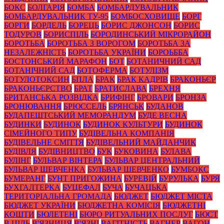
БОКС
БОЛГАРІЯ
БОМБА
БОМБАРДУВАЛЬНИК
БОМБАРДУВАЛЬНИК ТУ-95
БОМБОСХОВИЩЕ
БОРГ
БОРГИ
БОРДЕЛЬ
БОРЕЦЬ
БОРИС ДЖОНСОН
БОРИС
ТОДУРОВ
БОРИСПІЛЬ
БОРОДИНСЬКИЙ МІКРОРАЙОН
БОРОТЬБА
БОРОТЬБА З ВОРОГОМ
БОРОТЬБА ЗА
НЕЗАЛЕЖНІСТЬ
БОРОТЬБА УКРАЇНИ
БОРОЬББА
БОСТОНСЬКИЙ МАРАФОН
БОТ
БОТАНИЧНИЙ САД
БОТАНІЧНИЙ САД
БОТОФЕРМА
БОТУЛІЗМ
БОТУЛОТОКСИН
БПЛА
БРАК
БРАК КАДРІВ
БРАКОНЬЄР
БРАКОНЬЄРСТВО
БРАТ
БРАТИСЛАВА
БРЕХНЯ
БРИТАНСЬКА РОЗВІДКА
БРИФІНГ
БРОВАРИ
БРОНЗА
БРОНЮВАННЯ
БРЮССЕЛЬ
БРЯНСЬК
БУДАНОВ
БУДАПЕШТСЬКИЙ МЕМОРАНДУМ
БУДЕ ВЕСНА
БУДИНКИ
БУДИНОК
БУДИНОК КУЛЬТУРИ
БУДИНОК
СІМЕЙНОГО ТИПУ
БУДІВЕЛЬНА КОМПАНІЯ
БУДІВЕЛЬНЕ СМІТТЯ
БУДІВЕЛЬНИЙ МАЙДАНЧИК
БУДІВЛЯ
БУДІВНИЦТВО
БУК
БУКОВИНА
БУЛАВА
БУЛІНГ
БУЛЬВАР ВІНТЕРА
БУЛЬВАР ЦЕНТРАЛЬНИЙ
БУЛЬВАР ШЕВЧЕНКА
БУЛЬВАР ШЕВЧЕНКО
БУМБОКС
БУМЕРАНГ
БУНТ ПРИГОЖИНА
БУРЕВІЙ
БУРУЛЬКА
БУРЯ
БУХГАЛТЕРКА
БУЦЕФАЛ
БУЧА
БУЧАЦЬКА
ТЕРИТОРІАЛЬНА ГРОМАДА
БЮДЖЕТ
БЮДЖЕТ МІСТА
БЮДЖЕТ УКРАЇНИ
БЮДЖЕТНА КОМІСІЯ
БЮДЖЕТНІ
КОШТИ
БЮЛЕТЕНІ
БЮРО РИТУАЛЬНИХ ПОСЛУГ
БЮСТ
В ЦІЛЬ
В'ЯЗНИЦЯ
В'ЯЗНІ
ВАГІТНІСТЬ
ВАГНЕР
ВАГОН