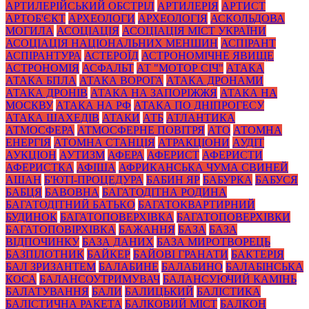
АРТИЛЕРІЙСЬКИЙ ОБСТРІЛ
АРТИЛЕРІЯ
АРТИСТ
АРТОБ'ЄКТ
АРХЕОЛОГИ
АРХЕОЛОГІЯ
АСКОЛЬДОВА
МОГИЛА
АСОЦІАЦІЯ
АСОЦІАЦІЯ МІСТ УКРАЇНИ
АСОЦІАЦІЯ НАЦІОНАЛЬНИХ МЕНШИН
АСПІРАНТ
АСПІРАНТУРА
АСТЕРОЇД
АСТРОНОМІЧНЕ ЯВИЩЕ
АСТРОНОМІЯ
АСФАЛЬТ
АТ "МОТОР СІЧ"
АТАКА
АТАКА БПЛА
АТАКА ВОРОГА
АТАКА ДРОНАМИ
АТАКА ДРОНІВ
АТАКА НА ЗАПОРІЖЖЯ
АТАКА НА
МОСКВУ
АТАКА НА РФ
АТАКА ПО ДНІПРОГЕСУ
АТАКА ШАХЕДІВ
АТАКИ
АТБ
АТЛАНТИКА
АТМОСФЕРА
АТМОСФЕРНЕ ПОВІТРЯ
АТО
АТОМНА
ЕНЕРГІЯ
АТОМНА СТАНЦІЯ
АТРАКЦІОНИ
АУДІТ
АУКЦІОН
АУТИЗМ
АФЕРА
АФЕРИСТ
АФЕРИСТИ
АФЕРИСТКА
АФІША
АФРИКАНСЬКА ЧУМА СВИНЕЙ
АШАН
Б'ЮТІ-ПРОЦЕДУРА
БАБИН ЯР
БАБУРКА
БАБУСЯ
БАБЦЯ
БАВОВНА
БАГАТОДІТНА РОДИНА
БАГАТОДІТНИЙ БАТЬКО
БАГАТОКВАРТИРНИЙ
БУДИНОК
БАГАТОПОВЕРХІВКА
БАГАТОПОВЕРХІВКИ
БАГАТОПОВІРХІВКА
БАЖАННЯ
БАЗА
БАЗА
ВІДПОЧИНКУ
БАЗА ДАНИХ
БАЗА МИРОТВОРЕЦЬ
БАЗПІЛОТНИК
БАЙКЕР
БАЙОВІ ГРАНАТИ
БАКТЕРІЯ
БАЛ ЗРИЗАНТЕМ
БАЛАБИНЕ
БАЛАБИНО
БАЛАБІНСЬКА
КОСА
БАЛАНСОУТРИМУВАЧ
БАЛАНСУЮЧИЙ КАМІНЬ
БАЛАТУВАННЯ
БАЛИ
БАЛИЦЬКИЙ
БАЛІСТИКА
БАЛІСТИЧНА РАКЕТА
БАЛКОВИЙ МІСТ
БАЛКОН