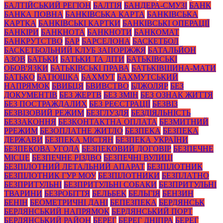
БАЛТІЙСЬКИЙ РЕГІОН
БАЛТІЯ
БАНДЕРА-СМУЗІ
БАНК
БАНКА ПОВНА
БАНКІВСЬКА КАРТА
БАНКІВСЬКА
КАРТКА
БАНКІВСЬКІ КАРТКИ
БАНКІВСЬКІ ОПЕРАЦІЇ
БАНКІРИ
БАНКНОТА
БАНКНОТИ
БАНКОМАТ
БАНКРУТСТВО
БАР
БАРСЕЛОНА
БАСКЕТБОЛ
БАСКЕТБОЛЬНИЙ КЛУБ ЗАПОРІЖЖЯ
БАТАЛЬЙОН
АЗОВ
БАТЬКИ
БАТЬКИ ТА ДІТИ
БАТЬКІВСЬКІ
ОБОВ'ЯЗКИ
БАТЬКІВСЬКІ ПРАВА
БАТЬКІВЩИНА-МАТИ
БАТЬКО
БАТЮШКА
БАХМУТ
БАХМУТСЬКИЙ
НАПРЯМОК
БВИБЦЯ
БВИВСТВО
БДЖОЛЯР
БЕЗ
ДОКУМЕНТІВ
БЕЗ ЖЕРТВ
БЕЗ ЗМІН
БЕЗ ОЗНАК ЖИТТЯ
БЕЗ ПОСТРАЖДАЛИХ
БЕЗ РЕЄСТРАЦІЇ
БЕЗВІЗ
БЕЗВІЗОВИЙ РЕЖИМ
БЕЗГЛУЗДЯ
БЕЗДІЯЛЬНІСТЬ
БЕЗЗАКОННЯ
БЕЗКОНТАКТНА ОПЛАТА
БЕЗМИТНИЙ
РРЕЖИМ
БЕЗОПЛАТНЕ ЖИТЛО
БЕЗПЕКА
БЕЗПЕКА
ДЕРЖАВИ
БЕЗПЕКА МІСТЯН
БЕЗПЕКА УКРАЇНИ
БЕЗПЕКОВА УГОДА
БЕЗПЕКОВИЙ ДОГОВІР
БЕЗПЕЧНЕ
МІСЦЕ
БЕЗПЕЧНЕ РІЗДВО
БЕЗПЕЧНІ ВУЛИЦІ
БЕЗПІЛОТНИЙ ЛЕТАЛЬНИЙ АПАРАТ
БЕЗПІЛОТНИК
БЕЗПІЛОТНИК ГУР МОУ
БЕЗПІЛОТНИКИ
БЕЗПЛАТНО
БЕЗПРИТУЛЬНІ
БЕЗПРИТУЛЬНІ СОБАКИ
БЕЗПРИТУЛЬНІ
ТВАРИНИ
БЕЗРОБІТТЯ
БЕЛЬБЕК
БЕЛЬГІЯ
БЕНЗИН
БЕНІН
БЕОМЕТРИЧНІ ДАНІ
БЕПЕЗПЕКА
БЕРДЯНСЬК
БЕРДЯНСЬКИЙ НАПРЯМОК
БЕРДЯНСЬКИЙ ПОРТ
БЕРДЯНСЬКИЙ РАЙОН
БЕРЕГ
БЕРЕГ ДНІПРА
БЕРЕГ