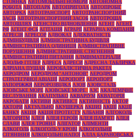
СТОЯНКА
АВТОМОБІЛЬНІ НОМЕРИ
АВТОНОМНА
РОБОТА
АВТОПАРК
АВТОПРИГОДА
АВТОПРОБІГ
АВТОРКА
АВТОТРАНСПОРТ
АВТОТРАНСПОРТНИЙ
ЗАСІБ
АВТОТРАНСПОРТНИЙ ЗАСОБ
АВТОТРОЩА
АВТОШЛЯХ
АГЕНСТВО ВІДНОВЛЕННЯ
АГЕНТ
АГЕНТ
РФ
АГЕНТ ФСБ
АГІТАЦІЯ
АГРАРІЇ
АГРАРНА КОМПАНІЯ
АГРЕСІЯ
АГРЕСОР
АДВОКАТ
АДЕКВАТНІСТЬ
АДМІНБУДІВЛЯ
АДМІНІСТРАТИВНА БУДІВЛЯ
АДМІНІСТРАТИВНА ОДИНИЦЯ
АДМІНІСТРАТИВНЕ
ПОРУШЕННЯ
АДМІНІСТРАТИВНЕ СТЯГНЕННЯ
АДМІНІСТРАТИВНІ ПИТАННЯ
АДМІНМАТЕРІАЛИ
АДОЛЬФ ГІТЛЕР
АДРЕСА
АДРЕСИ
АДРЕСНА ТАБЛИЧКА
АДРІАНА ПУЩАК
АЕРОБАЛІСТИЧНА РАКЕТА
АЕРОДРОМ
АЕРОДРОМ "АНТОНОВ"
АЕРОДРОМ
СТРАТЕГІЧНОЇ АВІАЦІЇ
АЕРОПОРТ
АЕРОПОРТ
ЗАПОРІЖЖЯ
АЕРОРОЗВІДКА
АЗОВ
АЗОВСТАЛЬ
АЗОВСЬКЕ МОРЕ
АЗОВСЬКЕ МОРЕ_
АЗС
АКАДЕМІЧНЕ
ВЕСЛУВАННЯ
АКАПУЛЬКО
АКВАРІУМ
АКВАТОРІЯ
АКРОБАТИ
АКТИВИ
АКТИВІСТ
АКТИВНІСТЬ
АКТОР
АКТОРИ
АКТУАЛЬНО
АКУШЕРКА
АКЦИЗ
АКЦІЇ
АКЦІЇ
БАНКУ
АКЦІЯ
АКЦІЯ ПРОТЕСТУ
АЛБАНІЯ
АЛГОКОЛЬ
АЛГОРИТМ
АЛЕЯ
АЛЕЯ ГЕРОЇВ
АЛЕЯ ПАМ'ЯТІ
АЛЕЯ
СЛАВИ
АЛЕЯ ТРОЯНД
АЛІГАТОР
АЛІМЕНТИ
АЛКОГОЛЬ
АЛКОГОЛЬ У КРОВІ
АЛКОГОЛЬНЕ
СП'ЯНІННЯ
АЛКОГОЛЬНІ НАПОЇ
АЛЛА БАРАНОВСЬКА