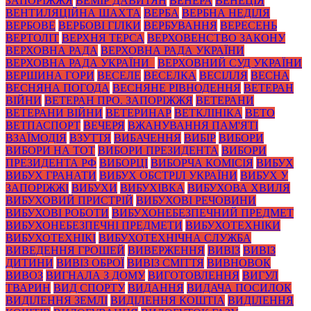
ЗАПОРІЖЖЯ
ВЕМІР ДАВИТЯН
ВЕНЕРА
ВЕНЕЦІЯ
ВЕНТИЛЯЦІЙНА ШАХТА
ВЕРБА
ВЕРБНА НЕДІЛЯ
ВЕРБОВЕ
ВЕРБОВІ ГІЛКИ
ВЕРБУВАННЯ
ВЕРЕСЕНЬ
ВЕРТОЛІТ
ВЕРХНЯ ТЕРСА
ВЕРХОВЕНСТВО ЗАКОНУ
ВЕРХОВНА РАДА
ВЕРХОВНА РАДА УКРАЇНИ
ВЕРХОВНА РАДА УКРАЇНИ_
ВЕРХОВНИЙ СУД УКРАЇНИ
ВЕРШИНА ГОРИ
ВЕСЕЛЕ
ВЕСЕЛКА
ВЕСІЛЛЯ
ВЕСНА
ВЕСНЯНА ПОГОДА
ВЕСНЯНЕ РІВНОДЕННЯ
ВЕТЕРАН
ВІЙНИ
ВЕТЕРАН ПРО. ЗАПОРІЖЖЯ
ВЕТЕРАНИ
ВЕТЕРАНИ ВІЙНИ
ВЕТЕРИНАР
ВЕТКЛІНІКА
ВЕТО
ВЕТПАСПОРТ
ВЕЧЕРЯ
ВЖАНУВАННЯ ПАМ'ЯТІ
ВЗАЇМОДІЯ
ВЗУТТЯ
ВИБАЧЕННЯ
ВИБІР
ВИБОРИ
ВИБОРИ НА ТОТ
ВИБОРИ ПРЕЗИДЕНТА
ВИБОРИ
ПРЕЗИДЕНТА РФ
ВИБОРЦІ
ВИБОРЧА КОМІСІЯ
ВИБУХ
ВИБУХ ГРАНАТИ
ВИБУХ ОБСТРІЛ УКРАЇНИ
ВИБУХ У
ЗАПОРІЖЖІ
ВИБУХИ
ВИБУХІВКА
ВИБУХОВА ХВИЛЯ
ВИБУХОВИЙ ПРИСТРІЙ
ВИБУХОВІ РЕЧОВИНИ
ВИБУХОВІ РОБОТИ
ВИБУХОНЕБЕЗПЕЧНИЙ ПРЕДМЕТ
ВИБУХОНЕБЕЗПЕЧНІ ПРЕДМЕТИ
ВИБУХОТЕХНІКИ
ВИБУХОТЕХНІКІ
ВИБУХОТЕХНІЧНА СЛУЖБА
ВИВЕДЕННЯ ГРОШЕЙ
ВИВЕРЖЕННЯ
ВИВІЗ
ВИВІЗ
ДИТИНИ
ВИВІЗ ОБРОЇ
ВИВІЗ СМІТТЯ
ВИВНОВОК
ВИВОЗ
ВИГНАЛА З ДОМУ
ВИГОТОВЛЕННЯ
ВИГУЛ
ТВАРИН
ВИД СПОРТУ
ВИДАННЯ
ВИДАЧА ПОСИЛОК
ВИДІЛЕННЯ ЗЕМЛІ
ВИДІЛЕННЯ КОШТІА
ВИДІЛЕННЯ