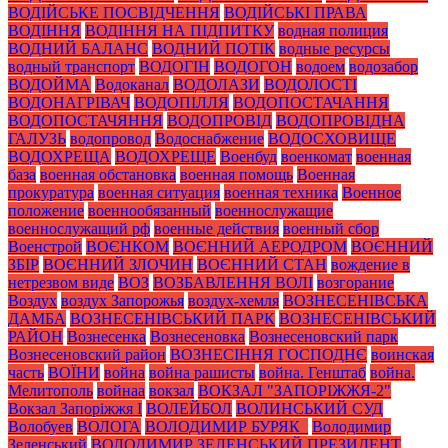
ВОДІЙСЬКЕ ПОСВІДЧЕННЯ
ВОДІЙСЬКІ ПРАВА
ВОДІННЯ
ВОДІННЯ НА ПІДПИТКУ
водная полиция
ВОДНИЙ БАЛАНС
ВОДНИЙ ПОТІК
водные ресурсы
водный транспорт
ВОДОГІН
ВОДОГОН
водоем
водозабор
ВОДОЙМА
Водоканал
ВОДОЛАЗИ
ВОДОЛОСТІ
ВОДОНАГРІВАЧ
ВОДОПІЛЛЯ
ВОДОПОСТАЧАННЯ
ВОДОПОСТАЧЯННЯ
ВОДОПРОВІД
ВОДОПРОВІДНА
ГАЛУЗЬ
водопровод
Водоснабжение
ВОДОСХОВИЩЕ
ВОДОХРЕЩА
ВОДОХРЕЩЕ
Военбуд
военкомат
военная
база
военная обстановка
военная помощь
Военная
прокуратура
военная ситуация
военная техника
Военное
положение
военнообязанный
военнослужащие
военнослужащий рф
военные действия
военный сбор
Военстрой
ВОЄНКОМ
ВОЄННИЙ АЕРОДРОМ
ВОЄННИЙ
ЗБІР
ВОЄННИЙ ЗЛОЧИН
ВОЄННИЙ СТАН
вождение в
нетрезвом виде
ВОЗ
ВОЗБАВЛЕННЯ ВОЛІ
возгорание
Воздух
воздух Запорожья
воздух-хемля
ВОЗНЕСЕНІВСЬКА
ДАМБА
ВОЗНЕСЕНІВСЬКИЙ ПАРК
ВОЗНЕСЕНІВСЬКИЙ
РАЙОН
Вознесенка
Вознесеновка
Вознесеновский парк
Вознесеновский район
ВОЗНЕСІННЯ ГОСПОДНЄ
воинская
часть
ВОЇНИ
война
война рашисты
война. Генштаб
война.
Мелитополь
войнаа
вокзал
ВОКЗАЛ "ЗАПОРІЖЖЯ-2"
Вокзал Запоріжжя І
ВОЛЕЙБОЛ
ВОЛИНСЬКИЙ СУД
Волобуев
ВОЛОГА
ВОЛОДИМИР БУРЯК_
Володимир
Зеленський
ВОЛОДИМИР ЗЕЛЕНСЬКИЙ ПРЕЗИДЕНТ