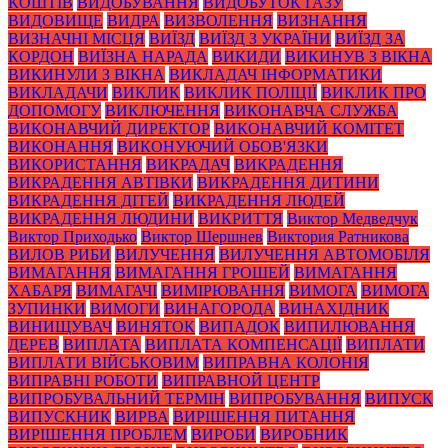
КОШТІВ
ВИДОБУВАННЯ
ВИДОБУТОК ГАЗУ
ВИДОВИЩЕ
ВИДРА
ВИЗВОЛЕННЯ
ВИЗНАННЯ
ВИЗНАЧНІ МІСЦЯ
ВИЇЗД
ВИЇЗД З УКРАЇНИ
ВИЇЗД ЗА
КОРДОН
ВИЇЗНА НАРАДА
ВИКИДИ
ВИКИНУВ З ВІКНА
ВИКИНУЛИ З ВІКНА
ВИКЛАДАЧ ІНФОРМАТИКИ
ВИКЛАДАЧИ
ВИКЛИК
ВИКЛИК ПОЛІЦІЇ
ВИКЛИК ПРО
ДОПОМОГУ
ВИКЛЮЧЕННЯ
ВИКОНАВЧА СЛУЖБА
ВИКОНАВЧИЙ ДИРЕКТОР
ВИКОНАВЧИЙ КОМІТЕТ
ВИКОНАННЯ
ВИКОНУЮЧИЙ ОБОВ'ЯЗКИ
ВИКОРИСТАННЯ
ВИКРАДАЧ
ВИКРАДЕННЯ
ВИКРАДЕННЯ АВТІВКИ
ВИКРАДЕННЯ ДИТИНИ
ВИКРАДЕННЯ ДІТЕЙ
ВИКРАДЕННЯ ЛЮДЕЙ
ВИКРАДЕННЯ ЛЮДИНИ
ВИКРИТТЯ
Виктор Медведчук
Виктор Приходько
Виктор Шершнев
Виктория Ратникова
ВИЛОВ РИБИ
ВИЛУЧЕННЯ
ВИЛУЧЕННЯ АВТОМОБІЛЯ
ВИМАГАННЯ
ВИМАГАННЯ ГРОШЕЙ
ВИМАГАННЯ
ХАБАРЯ
ВИМАГАЧІ
ВИМІРЮВАННЯ
ВИМОГА
ВИМОГА
ЗУПИНКИ
ВИМОГИ
ВИНАГОРОДА
ВИНАХІДНИК
ВИНИЩУВАЧ
ВИНЯТОК
ВИПАДОК
ВИПИЛЮВАННЯ
ДЕРЕВ
ВИПЛАТА
ВИПЛАТА КОМПЕНСАЦІЇ
ВИПЛАТИ
ВИПЛАТИ ВІЙСЬКОВИМ
ВИПРАВНА КОЛОНІЯ
ВИПРАВНІ РОБОТИ
ВИПРАВНОЙ ЦЕНТР
ВИПРОБУВАЛЬНИЙ ТЕРМІН
ВИПРОБУВАННЯ
ВИПУСК
ВИПУСКНИК
ВИРВА
ВИРІШЕННЯ ПИТАННЯ
ВИРІШЕННЯ ПРОБЛЕМ
ВИРОБИ
ВИРОБНИК