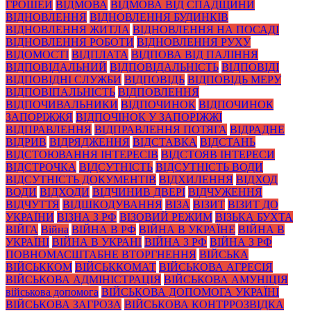
ГРОШЕЙ
ВІДМОВА
ВІДМОВА ВІД СПАДЩИНИ
ВІДНОВЛЕННЯ
ВІДНОВЛЕННЯ БУДИНКІВ
ВІДНОВЛЕННЯ ЖИТЛА
ВІДНОВЛЕННЯ НА ПОСАДІ
ВІДНОВЛЕННЯ РОБОТИ
ВІДНОВЛЕННЯ РУХУ
ВІДОМОСТІ
ВІДПЛАТА
ВІДПОВА ВІД ПАЛІННЯ
ВІДПОВІДАЛЬНИЙ
ВІДПОВІДАЛЬНІСТЬ
ВІДПОВІДІ
ВІДПОВІДНІ СЛУЖБИ
ВІДПОВІДЬ
ВІДПОВІДЬ МЕРУ
ВІДПОВІПАЛЬНІСТЬ
ВІДПОВЛЕННЯ
ВІДПОЧИВАЛЬНИКИ
ВІДПОЧИНОК
ВІДПОЧИНОК
ЗАПОРІЖЖЯ
ВІДПОЧІНОК У ЗАПОРІЖЖІ
ВІДПРАВЛЕННЯ
ВІДПРАВЛЕННЯ ПОТЯГА
ВІДРАДНЕ
ВІДРИВ
ВІДРЯДЖЕННЯ
ВІДСТАВКА
ВІДСТАНЬ
ВІДСТОЮВАННЯ ІНТЕРЕСІВ
ВІДСТОЯВ ІНТЕРЕСИ
ВІДСТРОЧКА
ВІДСУТНІСТЬ
ВІДСУТНІСТЬ ВОДИ
ВІДСУТНІСТЬ ДОКУМЕНТІВ
ВІДХИЛЕННЯ
ВІДХОД
ВОДИ
ВІДХОДИ
ВІДЧИНИВ ДВЕРІ
ВІДЧУЖЕННЯ
ВІДЧУТТЯ
ВІДШКОДУВАННЯ
ВІЗА
ВІЗИТ
ВІЗИТ ДО
УКРАЇНИ
ВІЗНА З РФ
ВІЗОВИЙ РЕЖИМ
ВІЗЬКА БУХТА
ВІЙГА
Війна
ВІЙНА В РФ
ВІЙНА В УКРАЇНЕ
ВІЙНА В
УКРАЇНІ
ВІЙНА В УКРАНІ
ВІЙНА З РФ
ВІЙНА З РФ
ПОВНОМАСШТАБНЕ ВТОРГНЕННЯ
ВІЙСЬКА
ВІЙСЬККОМ
ВІЙСЬККОМАТ
ВІЙСЬКОВА АГРЕСІЯ
ВІЙСЬКОВА АДМІНІСТРАЦІЯ
ВІЙСЬКОВА АМУНІЦІЯ
військова допомога
ВІЙСЬКОВА ДОПОМОГА УКРАЇНІ
ВІЙСЬКОВА ЗАГРОЗА
ВІЙСЬКОВА КОНТРРОЗВІДКА