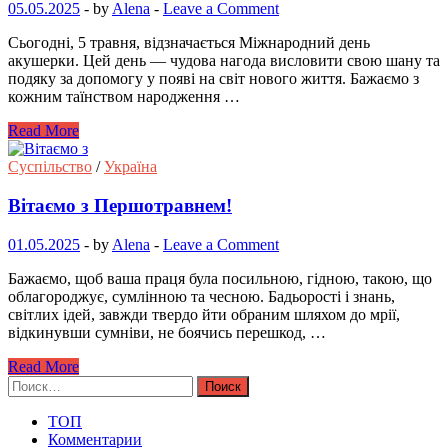
05.05.2025
-
by
Alena
-
Leave a Comment
Сьогодні, 5 травня, відзначається Міжнародний день
акушерки. Цей день — чудова нагода висловити свою шану та
подяку за допомогу у появі на світ нового життя. Бажаємо з
кожним таїнством народження …
Read More
Суспільство
/
Україна
Вітаємо з Першотравнем!
01.05.2025
-
by
Alena
-
Leave a Comment
Бажаємо, щоб ваша праця була посильною, гідною, такою, що
облагороджує, сумлінною та чесною. Бадьорості і знань,
світлих ідей, завжди твердо йти обраним шляхом до мрії,
відкинувши сумніви, не боячись перешкод, …
Read More
Найти:
ТОП
Комментарии