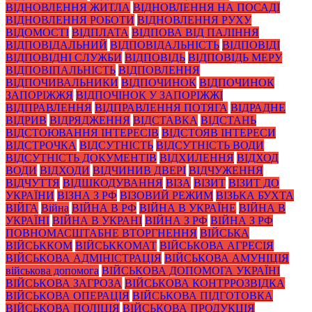
ВІДНОВЛЕННЯ ЖИТЛА
ВІДНОВЛЕННЯ НА ПОСАДІ
ВІДНОВЛЕННЯ РОБОТИ
ВІДНОВЛЕННЯ РУХУ
ВІДОМОСТІ
ВІДПЛАТА
ВІДПОВА ВІД ПАЛІННЯ
ВІДПОВІДАЛЬНИЙ
ВІДПОВІДАЛЬНІСТЬ
ВІДПОВІДІ
ВІДПОВІДНІ СЛУЖБИ
ВІДПОВІДЬ
ВІДПОВІДЬ МЕРУ
ВІДПОВІПАЛЬНІСТЬ
ВІДПОВЛЕННЯ
ВІДПОЧИВАЛЬНИКИ
ВІДПОЧИНОК
ВІДПОЧИНОК
ЗАПОРІЖЖЯ
ВІДПОЧІНОК У ЗАПОРІЖЖІ
ВІДПРАВЛЕННЯ
ВІДПРАВЛЕННЯ ПОТЯГА
ВІДРАДНЕ
ВІДРИВ
ВІДРЯДЖЕННЯ
ВІДСТАВКА
ВІДСТАНЬ
ВІДСТОЮВАННЯ ІНТЕРЕСІВ
ВІДСТОЯВ ІНТЕРЕСИ
ВІДСТРОЧКА
ВІДСУТНІСТЬ
ВІДСУТНІСТЬ ВОДИ
ВІДСУТНІСТЬ ДОКУМЕНТІВ
ВІДХИЛЕННЯ
ВІДХОД
ВОДИ
ВІДХОДИ
ВІДЧИНИВ ДВЕРІ
ВІДЧУЖЕННЯ
ВІДЧУТТЯ
ВІДШКОДУВАННЯ
ВІЗА
ВІЗИТ
ВІЗИТ ДО
УКРАЇНИ
ВІЗНА З РФ
ВІЗОВИЙ РЕЖИМ
ВІЗЬКА БУХТА
ВІЙГА
Війна
ВІЙНА В РФ
ВІЙНА В УКРАЇНЕ
ВІЙНА В
УКРАЇНІ
ВІЙНА В УКРАНІ
ВІЙНА З РФ
ВІЙНА З РФ
ПОВНОМАСШТАБНЕ ВТОРГНЕННЯ
ВІЙСЬКА
ВІЙСЬККОМ
ВІЙСЬККОМАТ
ВІЙСЬКОВА АГРЕСІЯ
ВІЙСЬКОВА АДМІНІСТРАЦІЯ
ВІЙСЬКОВА АМУНІЦІЯ
військова допомога
ВІЙСЬКОВА ДОПОМОГА УКРАЇНІ
ВІЙСЬКОВА ЗАГРОЗА
ВІЙСЬКОВА КОНТРРОЗВІДКА
ВІЙСЬКОВА ОПЕРАЦІЯ
ВІЙСЬКОВА ПІДГОТОВКА
ВІЙСЬКОВА ПОЛІЦІЯ
ВІЙСЬКОВА ПРОДУКЦІЯ