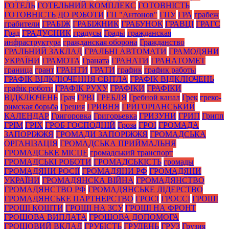
ГОТЕЛЬ
ГОТЕЛЬНИЙ КОМПЛЕКС
ГОТОВНІСТЬ
ГОТОВНІСТЬ ДО РОБОТИ
ГП "Антонов"
ГПУ
ГРА
грабеж
грабители
ГРАБІЖ
ГРАБІЖНИК
ГРАБУНОК
ГРАВЦІ
ГРАГС
Град
ГРАДУСНИК
градусы
Грады
гражданская
инфраструктура
гражданская оборона
Гражданство
ГРАЛЬНИЙ ЗАКЛАД
ГРАЛЬНІ АВТОМАТИ
ГРАМОДЯНИ
УКРАЇНИ
ГРАМОТА
Граната
ГРАНАТИ
ГРАНАТОМЕТ
граница
грант
ГРАНТИ
ГРАТИ
график
график работы
ГРАФІК ВІДКЛЮЧЕННЯ СВІТЛА
ГРАФІК ВІДКЛЮЧЕНЬ
графік роботи
ГРАФІК РУХУ
ГРАФІКИ
ГРАФІКИ
ВІДКЛЮЧЕНЬ
Грач
ГРВІ
ГРЕБЛЯ
Гребной канал
Грек
греко-
римская борьба
Греция
ГРИВНЯ
ГРИГОРІАНСЬКИЙ
КАЛЕНДАР
Григоровка
Григорьевка
ГРИЗУНИ
ГРИП
Грипп
ГРІМ
ГРІХ
ГРОБ ГОСПОДНІЙ
Гроза
ГРОІ
ГРОМАДА
ЗАПОРІЖЖЯ
ГРОМАДИ ЗАПОРІЖЖЯ
ГРОМАДСЬКА
ОРГАНІЗАЦІЯ
ГРОМАДСЬКА ПРИЙМАЛЬНЯ
ГРОМАДСЬКЕ МІСЦЕ
громадський транспорт
ГРОМАДСЬКІ РОБОТИ
ГРОМАДСЬКІСТЬ
громады
ГРОМАДЯНИ РОСІЇ
ГРОМАДЯНИ РФ
ГРОМАДЯНИ
УКРАЇНИ
ГРОМАДЯНСКА ВІЙНА
ГРОМАДЯНСТВО
ГРОМАДЯНСТВО РФ
ГРОМАДЯНСЬКЕ ЛІДЕРСТВО
ГРОМАДЯНСЬКЕ ПАРТНЕРСТВО
ГРОСІ
ГРОССІ
ГРОШІ
ГРОШІ КОШТИ
ГРОШІ НА ЗСУ
ГРОШІ НА ФРОНТ
ГРОШОВА ВИПЛАТА
ГРОШОВА ДОПОМОГА
ГРОШОВИЙ ВКЛАД
ГРУБІСТЬ
ГРУДЕНЬ
ГРУЗ
Грузия