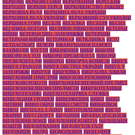
ВЕРБОВЕ
ВЕРБОВІ ГІЛКИ
ВЕРБУВАННЯ
ВЕРЕСЕНЬ
ВЕРТОЛІТ
ВЕРХНЯ ТЕРСА
ВЕРХОВЕНСТВО ЗАКОНУ
ВЕРХОВНА РАДА
ВЕРХОВНА РАДА УКРАЇНИ
ВЕРХОВНА РАДА УКРАЇНИ_
ВЕРХОВНИЙ СУД УКРАЇНИ
ВЕРШИНА ГОРИ
ВЕСЕЛЕ
ВЕСЕЛКА
ВЕСІЛЛЯ
ВЕСНА
ВЕСНЯНА ПОГОДА
ВЕСНЯНЕ РІВНОДЕННЯ
ВЕТЕРАН
ВІЙНИ
ВЕТЕРАН ПРО. ЗАПОРІЖЖЯ
ВЕТЕРАНИ
ВЕТЕРАНИ ВІЙНИ
ВЕТЕРИНАР
ВЕТКЛІНІКА
ВЕТО
ВЕТПАСПОРТ
ВЕЧЕРЯ
ВЖАНУВАННЯ ПАМ'ЯТІ
ВЗАЇМОДІЯ
ВЗУТТЯ
ВИБАЧЕННЯ
ВИБІР
ВИБОРИ
ВИБОРИ НА ТОТ
ВИБОРИ ПРЕЗИДЕНТА
ВИБОРИ
ПРЕЗИДЕНТА РФ
ВИБОРЦІ
ВИБОРЧА КОМІСІЯ
ВИБУХ
ВИБУХ ГРАНАТИ
ВИБУХ ОБСТРІЛ УКРАЇНИ
ВИБУХ У
ЗАПОРІЖЖІ
ВИБУХИ
ВИБУХІВКА
ВИБУХОВА ХВИЛЯ
ВИБУХОВИЙ ПРИСТРІЙ
ВИБУХОВІ РЕЧОВИНИ
ВИБУХОВІ РОБОТИ
ВИБУХОНЕБЕЗПЕЧНИЙ ПРЕДМЕТ
ВИБУХОНЕБЕЗПЕЧНІ ПРЕДМЕТИ
ВИБУХОТЕХНІКИ
ВИБУХОТЕХНІКІ
ВИБУХОТЕХНІЧНА СЛУЖБА
ВИВЕДЕННЯ ГРОШЕЙ
ВИВЕРЖЕННЯ
ВИВІЗ
ВИВІЗ
ДИТИНИ
ВИВІЗ ОБРОЇ
ВИВІЗ СМІТТЯ
ВИВНОВОК
ВИВОЗ
ВИГНАЛА З ДОМУ
ВИГОТОВЛЕННЯ
ВИГУЛ
ТВАРИН
ВИД СПОРТУ
ВИДАННЯ
ВИДАЧА ПОСИЛОК
ВИДІЛЕННЯ ЗЕМЛІ
ВИДІЛЕННЯ КОШТІА
ВИДІЛЕННЯ
КОШТІВ
ВИДОБУВАННЯ
ВИДОБУТОК ГАЗУ
ВИДОВИЩЕ
ВИДРА
ВИЗВОЛЕННЯ
ВИЗНАННЯ