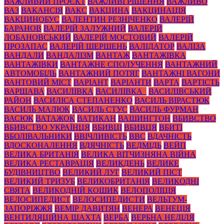
ВАЖЛИВИЙ ПРОЄКТ
ВАЖЛИВІ РІШЕННЯ
ВАЖЛИВО
ВАЗ
ВАКАНСІЯ
ВАКС
ВАКЦИНА
ВАКЦИНАЦІЯ
ВАКЦИНОБУС
ВАЛЕНТИН РЕЗНІЧЕНКО
ВАЛЕРІЙ
БАРАНОВ
ВАЛЕРІЙ ЗАЛУЖНИЙ
ВАЛЕРІЙ
ЛОБАНОВСЬКИЙ
ВАЛЕРІЙ МОСТОВИЙ
ВАЛЕРІЙ
ПРОЗАПАС
ВАЛЕРІЙ ШЕРШЕНЬ
ВАЛІДАТОР
ВАЛІЗА
ВАНДАЛИ
ВАНДАЛІЗМ
ВАНТАЖ
ВАНТАЖІВКА
ВАНТАЖІВКИ
ВАНТАЖНЕ СПОЛУЧЕННЯ
ВАНТАЖНИЙ
АВТОМОБІЛЬ
ВАНТАЖНИЙ ПОТЯГ
ВАНТАЖНІ ВАГОНИ
ВАНТОВИЙ МІСТ
ВАРІАНТ
ВАРІАНТИ
ВАРТА
ВАРТІСТЬ
ВАРШАВА
ВАСИЛІВКА
ВАСИЛІВКА_
ВАСИЛІВСЬКИЙ
РАЙОН
ВАСИЛІСА СТЕПАНЕНКО
ВАСИЛЬ ВІРАСТЮК
ВАСИЛЬ МАЛЮК
ВАСИЛЬ СТУС
ВАСИЛЬ ФУРМАН
ВАСЮК
ВАТАЖОК
ВАТИКАН
ВАШИНГТОН
ВБИВСТВО
ВБИВСТВО УКРАЇНЦЯ
ВБИВЦІ
ВБИВЦЯ
ВБИТІ
ВБОЛІВАЛЬНИКИ
ВВІЧЛИВІСТЬ
ВВС
ВДАЧНІСТЬ
ВДОСКОНАЛЕННЯ
ВДЯЧНІСТЬ
ВЕДМІДЬ
ВЕЙП
ВЕЛИКА БРИТАНІЯ
ВЕЛИКА ВІТЧИЗНЯНА ВІЙНА
ВЕЛИКА РЕСТАВРАЦІЯ
ВЕЛИКДЕНЬ
ВЕЛИКЕ
БУДІВНИЦТВО
ВЕЛИКИЙ ЛУГ
ВЕЛИКИЙ ПІСТ
ВЕЛИКИЙ ТРИЗУБ
ВЕЛИКОБРИТАНІЯ
ВЕЛИКОДНІ
СВЯТА
ВЕЛИКОДНІЙ КОШИК
ВЕЛОПОЛІЦІЯ
ВЕЛОСИПЕДИСТ
ВЕЛОСИПЕДИСТИ
ВЕЛЬТУМ-
ЗАПОРІЖЖЯ
ВЕМІР ДАВИТЯН
ВЕНЕРА
ВЕНЕЦІЯ
ВЕНТИЛЯЦІЙНА ШАХТА
ВЕРБА
ВЕРБНА НЕДІЛЯ