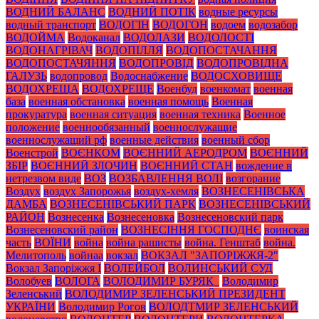
ВОДНИЙ БАЛАНС
ВОДНИЙ ПОТІК
водные ресурсы
водный транспорт
ВОДОГІН
ВОДОГОН
водоем
водозабор
ВОДОЙМА
Водоканал
ВОДОЛАЗИ
ВОДОЛОСТІ
ВОДОНАГРІВАЧ
ВОДОПІЛЛЯ
ВОДОПОСТАЧАННЯ
ВОДОПОСТАЧЯННЯ
ВОДОПРОВІД
ВОДОПРОВІДНА
ГАЛУЗЬ
водопровод
Водоснабжение
ВОДОСХОВИЩЕ
ВОДОХРЕЩА
ВОДОХРЕЩЕ
Военбуд
военкомат
военная
база
военная обстановка
военная помощь
Военная
прокуратура
военная ситуация
военная техника
Военное
положение
военнообязанный
военнослужащие
военнослужащий рф
военные действия
военный сбор
Военстрой
ВОЄНКОМ
ВОЄННИЙ АЕРОДРОМ
ВОЄННИЙ
ЗБІР
ВОЄННИЙ ЗЛОЧИН
ВОЄННИЙ СТАН
вождение в
нетрезвом виде
ВОЗ
ВОЗБАВЛЕННЯ ВОЛІ
возгорание
Воздух
воздух Запорожья
воздух-хемля
ВОЗНЕСЕНІВСЬКА
ДАМБА
ВОЗНЕСЕНІВСЬКИЙ ПАРК
ВОЗНЕСЕНІВСЬКИЙ
РАЙОН
Вознесенка
Вознесеновка
Вознесеновский парк
Вознесеновский район
ВОЗНЕСІННЯ ГОСПОДНЄ
воинская
часть
ВОЇНИ
война
война рашисты
война. Генштаб
война.
Мелитополь
войнаа
вокзал
ВОКЗАЛ "ЗАПОРІЖЖЯ-2"
Вокзал Запоріжжя І
ВОЛЕЙБОЛ
ВОЛИНСЬКИЙ СУД
Волобуев
ВОЛОГА
ВОЛОДИМИР БУРЯК_
Володимир
Зеленський
ВОЛОДИМИР ЗЕЛЕНСЬКИЙ ПРЕЗИДЕНТ
УКРАЇНИ
Володимир Рогов
ВОЛОДТМИР ЗЕЛЕНСЬКИЙ