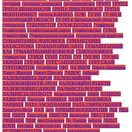
грузовик
грузовые перевозки
грузоперевозки
ГРУНТ
ГРУПА
ГРУПА БРАКОНЬЄРІВ
ГРУПА ІНВАЛІДНОСТІ
ГРУПА
МОНІТОРИНГУ
группа KHORTA
ГСЧС
ГУ НП
ГУ НП В
ЗАПОРІЗЬКІЙ ОБЛАСТІ
ГУ НП в Запорожской области
губернатор
ГУБЕРНЕТОР
ГУДОК ПОТЯГА
Гуляйполе
Гуляйполец
Гуляйпольский район
Гуляйпольское
ГУМА
гуманитарка
Гуманитарная помощь
гуманитарный коридор
ГУМАНІТАРНА ДОПОМОГА
ГУМАНІТАРНА
КАТАСТРОФА
ГУМАНІТАРНЕ АВТО
ГУМАНІТАРНИЙ
ХАБ
ГУМАНІТРАНИЙ КОРИДОР
ГУМДОПОМОГА
гумкоридор
ГУМОР
ГУНП
ГУПН
ГУР
ГУР МО
ГУР МО
УКРАЇНИ
ГУР МОУ
ГУРТ "АНТИТІЛА"
ГУРТ СКАЙ
ГУРТОЖИТОК
гусасфальт
ГФС
ДА ВІНЧІ
Давид Арахамия
Давид Жвания
Давид Шредер
ДАВОС
дайвинг
ДАЛЕКОБІЙНА ЗБРОЯ
ДАЛЕКОБІЙНИК
ДАЛЕКОБІЙНИТЙ ДРОН
ДАЛЕКОБІЙНІ РАКЕТИ
ДАЛЕКОБІЙНІ САНКЦІЇ
ДАЛЬНІСТЬ ВОГНЮ
ДАЛЬНІСТЬ ПОЛЬОТУ
дальнобойщики
дамба
ДАНИЛО
ДАВИДОВ
Данилов
ДАНИНА
ДАНІЯ
ДАПОМОГА
ДАРІННЯ
ДАТА ЗАСНУВАННЯ
ДАТА СВЯТКУВАННЯ
Датагруп-Воля
ДАХ
дача
ДАЧНИЙ КООПЕРАТИВ
ДБР
ДВА
ДНІ
ДВЕРІ
Двигатель
ДВИГУН
движение
ДВІ СТІНИ
ДВІЙНИК
ДВІР
двустороннее
Де Дзерби
дебаты
ДЕВІД
КОЕН
девушка
дезертирство
дезинфекторы
Дезинфекция
ДЕЗІНФОРМАЦІЯ
декларация
декларирование