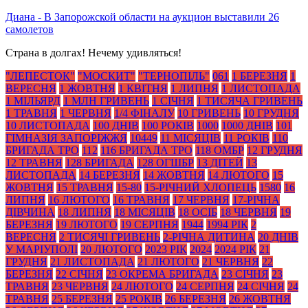
Диана
-
В Запорожской области на аукцион выставили 26
самолетов
Страна в долгах! Нечему удивляться!
"ЛЕПЕСТОК"
"МОСКИТ"
"ТЕРНОПІЛЬ"
061
1 БЕРЕЗНЯ
1
ВЕРЕСНЯ
1 ЖОВТНЯ
1 КВІТНЯ
1 ЛИПНЯ
1 ЛИСТОПАДА
1 МІЛЬЯРД
1 МЛН ГРИВЕНЬ
1 СІЧНЯ
1 ТИСЯЧА ГРИВЕНЬ
1 ТРАВНЯ
1 ЧЕРВНЯ
1/4 ФІНАЛУ
10 ГРИВЕНЬ
10 ГРУДНЯ
10 ЛИСТОПАДА
100 ДНІВ
100 РОКІВ
1000
1000 ДНІВ
101
ГІМНАЗІЯ ЗАПОРІЖЖЯ
10449
11 МІСЯЦІВ
11 РОКІВ
110
БРИГАДА ТРО
112
116 БРИГАДА ТРО
118 ОМБР
12 ГРУДНЯ
12 ТРАВНЯ
128 БРИГАДА
128 ОГШБР
13 ДІТЕЙ
13
ЛИСТОПАДА
14 БЕРЕЗНЯ
14 ЖОВТНЯ
14 ЛЮТОГО
15
ЖОВТНЯ
15 ТРАВНЯ
15-80
15-РІЧНИЙ ХЛОПЕЦЬ
1580
16
ЛИПНЯ
16 ЛЮТОГО
16 ТРАВНЯ
17 ЧЕРВНЯ
17-РІЧНА
ДІВЧИНА
18 ЛИПНЯ
18 МІСЯЦІВ
18 ОСІБ
18 ЧЕРВНЯ
19
БЕРЕЗНЯ
19 ЛЮТОГО
19 СЕРПНЯ
1944
1994 РІК
2
ВЕРЕСНЯ
2 ТИСЯЧІ ГРИВЕНЬ
2-РІЧНА ДИТИНА
20 ДНІВ
У МАРІУПОЛІ
20 ЛЮТОГО
2023 РІК
2024
2024 РІК
21
ГРУДНЯ
21 ЛИСТОПАДА
21 ЛЮТОГО
21 ЧЕРВНЯ
22
БЕРЕЗНЯ
22 СІЧНЯ
23 ОКРЕМА БРИГАДА
23 СІЧНЯ
23
ТРАВНЯ
23 ЧЕРВНЯ
24 ЛЮТОГО
24 СЕРПНЯ
24 СІЧНЯ
24
ТРАВНЯ
25 БЕРЕЗНЯ
25 РОКІВ
26 БЕРЕЗНЯ
26 ЖОВТНЯ