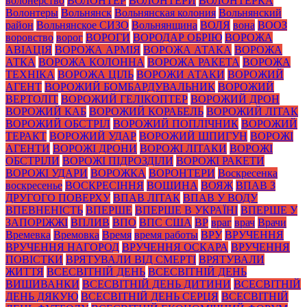
волонерство
ВОЛОНТЕР
ВОЛОНТЕРИ
ВОЛОНТЕРКА
Волонтеры
Вольнянск
Вольнянская колония
Вольнянский
район
Вольнянское СИЗО
Вольнянщина
ВОЛЯ
вона
ВООЗ
воровство
ворог
ВОРОГИ
ВОРОДАР ОБРІЮ
ВОРОЖА
АВІАЦІЯ
ВОРОЖА АРМІЯ
ВОРОЖА АТАКА
ВОРОЖА
АТКА
ВОРОЖА КОЛОННА
ВОРОЖА РАКЕТА
ВОРОЖА
ТЕХНІКА
ВОРОЖА ЦІЛЬ
ВОРОЖИ АТАКИ
ВОРОЖИЙ
АГЕНТ
ВОРОЖИЙ БОМБАРДУВАЛЬНИК
ВОРОЖИЙ
ВЕРТОЛІТ
ВОРОЖИЙ ГЕЛІКОПТЕР
ВОРОЖИЙ ДРОН
ВОРОЖИЙ КАБ
ВОРОЖИЙ КОРАБЕЛЬ
ВОРОЖИЙ ЛІТАК
ВОРОЖИЙ ОБСТРІЛ
ВОРОЖИЙ ПОПЛІЧНИК
ВОРОЖИЙ
ТЕРАКТ
ВОРОЖИЙ УДАР
ВОРОЖИЙ ШПИГУН
ВОРОЖІ
АГЕНТИ
ВОРОЖІ ДРОНИ
ВОРОЖІ ЛІТАКИ
ВОРОЖІ
ОБСТРІЛИ
ВОРОЖІ ПІДРОЗДІЛИ
ВОРОЖІ РАКЕТИ
ВОРОЖІ УДАРИ
ВОРОЖКА
ВОРОНТЕРИ
Воскресенка
воскресенье
ВОСКРЕСІННЯ
ВОЩИНА
ВОЯЖ
ВПАВ З
ДРУГОГО ПОВЕРХУ
ВПАВ ЛІТАК
ВПАВ У ВОДУ
ВПЕВНЕНІСТЬ
ВПЕРШЕ
ВПЕРШЕ В УКРАЇНІ
ВПЕРШЕ У
ЗАПОРІЖЖІ
ВПЛИВ
ВПО
ВПС США
ВР
враг
врач
Врачи
Времевка
Времовка
Время
время работы
ВРУ
ВРУЧЕННЯ
ВРУЧЕННЯ НАГОРОД
ВРУЧЕННЯ ОСКАРА
ВРУЧЕННЯ
ПОВІСТКИ
ВРЯТУВАЛИ ВІД СМЕРТІ
ВРЯТУВАЛИ
ЖИТТЯ
ВСЕСВІТНІЙ ДЕНЬ
ВСЕСВІТНІЙ ДЕНЬ
ВИШИВАНКИ
ВСЕСВІТНІЙ ДЕНЬ ДИТИНИ
ВСЕСВІТНІЙ
ДЕНЬ ДЯКУЮ
ВСЕСВІТНІЙ ДЕНЬ СЕРЦЯ
ВСЕСВІТНІЙ