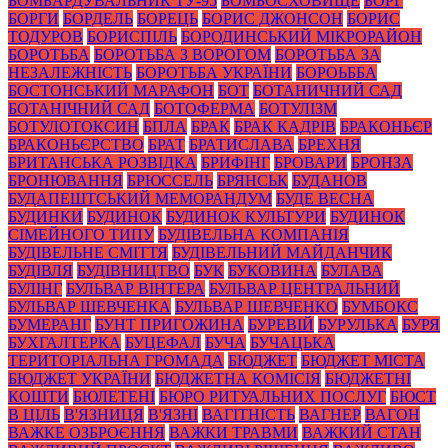
БОМБАРДУВАЛЬНИК ТУ-95
БОМБОСХОВИЩЕ
БОРГ
БОРГИ
БОРДЕЛЬ
БОРЕЦЬ
БОРИС ДЖОНСОН
БОРИС
ТОДУРОВ
БОРИСПІЛЬ
БОРОДИНСЬКИЙ МІКРОРАЙОН
БОРОТЬБА
БОРОТЬБА З ВОРОГОМ
БОРОТЬБА ЗА
НЕЗАЛЕЖНІСТЬ
БОРОТЬБА УКРАЇНИ
БОРОЬББА
БОСТОНСЬКИЙ МАРАФОН
БОТ
БОТАНИЧНИЙ САД
БОТАНІЧНИЙ САД
БОТОФЕРМА
БОТУЛІЗМ
БОТУЛОТОКСИН
БПЛА
БРАК
БРАК КАДРІВ
БРАКОНЬЄР
БРАКОНЬЄРСТВО
БРАТ
БРАТИСЛАВА
БРЕХНЯ
БРИТАНСЬКА РОЗВІДКА
БРИФІНГ
БРОВАРИ
БРОНЗА
БРОНЮВАННЯ
БРЮССЕЛЬ
БРЯНСЬК
БУДАНОВ
БУДАПЕШТСЬКИЙ МЕМОРАНДУМ
БУДЕ ВЕСНА
БУДИНКИ
БУДИНОК
БУДИНОК КУЛЬТУРИ
БУДИНОК
СІМЕЙНОГО ТИПУ
БУДІВЕЛЬНА КОМПАНІЯ
БУДІВЕЛЬНЕ СМІТТЯ
БУДІВЕЛЬНИЙ МАЙДАНЧИК
БУДІВЛЯ
БУДІВНИЦТВО
БУК
БУКОВИНА
БУЛАВА
БУЛІНГ
БУЛЬВАР ВІНТЕРА
БУЛЬВАР ЦЕНТРАЛЬНИЙ
БУЛЬВАР ШЕВЧЕНКА
БУЛЬВАР ШЕВЧЕНКО
БУМБОКС
БУМЕРАНГ
БУНТ ПРИГОЖИНА
БУРЕВІЙ
БУРУЛЬКА
БУРЯ
БУХГАЛТЕРКА
БУЦЕФАЛ
БУЧА
БУЧАЦЬКА
ТЕРИТОРІАЛЬНА ГРОМАДА
БЮДЖЕТ
БЮДЖЕТ МІСТА
БЮДЖЕТ УКРАЇНИ
БЮДЖЕТНА КОМІСІЯ
БЮДЖЕТНІ
КОШТИ
БЮЛЕТЕНІ
БЮРО РИТУАЛЬНИХ ПОСЛУГ
БЮСТ
В ЦІЛЬ
В'ЯЗНИЦЯ
В'ЯЗНІ
ВАГІТНІСТЬ
ВАГНЕР
ВАГОН
ВАЖКЕ ОЗБРОЄННЯ
ВАЖКИ ТРАВМИ
ВАЖКИЙ СТАН