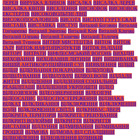
ДЕРЕВ
ВИРУБКА ЯЛИНОК
ВИСАДКА
ВИСАДКА ДЕРЕВ
ВИСАДКА КВІТІВ
ВИСЕЛЕННЯ
ВИСНОВОК
ВИСНОВОК
ЕКСТЕРТІВ
ВИСОКОВОЛЬТНІ ЛІНІЇ
ВИСОКОПОСАДОВЕЦЬ
ВИСОТА
ВИСПУП ГУРТУ СКАЙ
ВИСТАВА
ВИСТАВКА
ВИСТУП
Виталий Боговин
Виталий
Гончаренко
Виталий Змиенко
Виталий Ким
Виталий Кличко
Виталий Олешко
Виталий Тишечко
Виталий Толочек
Виталий Туринок
ВИТВІР МИСТЕЦТВА
ВИТОК
ВИТОК
ГАЗУ
ВИТОК НАФТОПРОДУКТІВ
ВИТОК РАДІАЦІЇ
ВИТОРГ
ВИТРАТИ
ВИФЛЕЄМСЬКИЙ ВОГОНЬ
ВИХІДНІ
ВИХОВАННЯ
ВИХОВАННЯ ДИТИНИ
ВИЧ
ВИШИВАНКА
ВИЩІЙ АНТИКОРУПЦІЙНИЙ СУД
ВИЯВЛЕННЯ
ВІДБІЙ
ВІДБІР
ВІДБУВАННЯ ПОКАРАННЯ
ВІДБУДОВА
ВІДВІДУВАННЯ
ВІДВІДУВАЧІ
ВІДВОЗ ВОДИ
ВІДДАЛИ
ЖИТТЯ
ВІДДІЛЕННЯ
ВІДДІЛЕННЯ СОЦІАЛЬНОЇ
РЕАБІЛІТАЦІЇ
ВІДДІЛЕННЯ УКРПОШТИ
ВІДЕО
ВІДЕОЗВ'ЯЗОК
ВІДЕОЗВЕРНЕННЯ
ВІДЕОІГРИ
ВІДЕОСАПИС
ВІДЕОСПОСТЕРЕЖЕННЯ
ВІДЗНАКА
ВІДКАТ
ВІДКЛИКАННЯ
ВІДКЛЮЧЕННЯ
ВІДКЛЮЧЕННЯ
ВОДИ
ВІДКЛЮЧЕННЯ СВІТЛА
ВІДКРИВАЄ ДВЕРІ
ВІДКРИТА ТЕРИТОРІЯ
ВІДКРИТЕ ТРЕНУВАННЯ
ВІДКРИТІ ВОДОЙМИ
ВІДКРИТТЯ
ВІДКРИТТЯ
ВИСТАВКИ
ВІДЛУННЯ
ВІДМИВАННЯ
ВІДМИВАННЯ
ГРОШЕЙ
ВІДМОВА
ВІДМОВА ВІД СПАДЩИНИ
ВІДНОВЛЕННЯ
ВІДНОВЛЕННЯ БУДИНКІВ