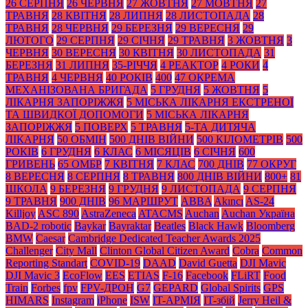
26 СЕРПНЯ
26 ЧЕРВНЯ
27 ЖОВТНЯ
27 МОВТНЯ
27
ТРАВНЯ
28 КВІТНЯ
28 ЛИПНЯ
28 ЛИСТОПАДА
28
ТРАВНЯ
28 ЧЕРВНЯ
29 БЕРЕЗНЯ
29 ВЕРЕСНЯ
29
ЛЮТОГО
29 СЕРПНЯ
29 СІЧНЯ
29 ТРАВНЯ
3 ЖОВТНЯ
3
ЧЕРВНЯ
30 ВЕРЕСНЯ
30 КВІТНЯ
30 ЛИСТОПАДА
31
БЕРЕЗНЯ
31 ЛИПНЯ
35-РІЧЧЯ
4 РЕАКТОР
4 РОКИ
4
ТРАВНЯ
4 ЧЕРВНЯ
40 РОКІВ
400
47 ОКРЕМА
МЕХАНІЗОВАНА БРИГАДА
5 ГРУДНЯ
5 ЖОВТНЯ
5
ЛІКАРНЯ ЗАПОРІЖЖЯ
5 МІСЬКА ЛІКАРНЯ ЕКСТРЕНОЇ
ТА ШВИДКОЇ ДОПОМОГИ
5 МІСЬКА ЛІКАРНЯ
ЗАПОРІЖЖЯ
5 ПОВЕРХ
5 ТРАВНЯ
5-ТА ДИТЯЧА
ЛІКАРНЯ
50 ОБМІН
500 ДНІВ ВІЙНИ
500 КІЛОМЕТРІВ
500
РОКІВ
6 ГРУДНЯ
6 КЛАС
6 МІСЯЦІВ
6 СІЧНЯ
600
ГРИВЕНЬ
65 ОМБР
7 КВІТНЯ
7 КЛАС
700 ДНІВ
77 ОКРУГ
8 ВЕРЕСНЯ
8 СЕРПНЯ
8 ТРАВНЯ
800 ДНІВ ВІЙНИ
800+
81
ШКОЛА
9 БЕРЕЗНЯ
9 ГРУДНЯ
9 ЛИСТОПАДА
9 СЕРПНЯ
9 ТРАВНЯ
900 ДНІВ
96 МАРШРУТ
ABBA
Akıncı
AS-24
Killjoy
ASC 890
AstraZeneca
ATACMS
Auchan
Auchan Україна
BAD-2 robotic
Baykar
Bayraktar
Beatles
Black Нawk
Bloomberg
BMW
Caesar
Cambridge Dedicated Teacher Awards 2025
Challenger
City Mall
Clinton Global Citizen Award
Cobra
Common
Reporting Standart
COVID-19
DAAD
David Guetta
DJI Mavic
DJI Mavic 3
EcoFlow
EES
ETIAS
F-16
Facebook
FLiRT
Food
Train
Forbes
fpv
FPV-ДРОН
G7
GEPARD
Global Spirits
GPS
HIMARS
Instagram
iPhone
ISW
IT-АРМІЯ
IT-збій
Jerry Heil &