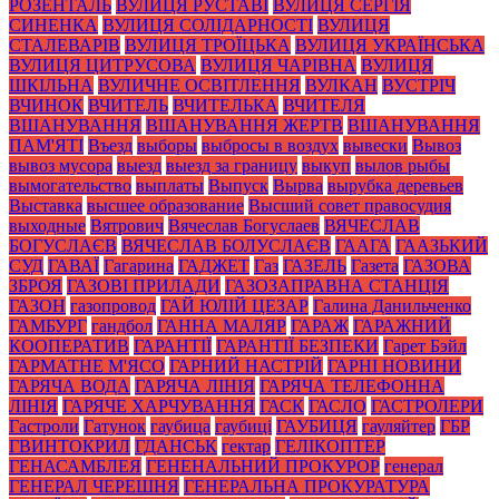
РОЗЕНТАЛЬ
ВУЛИЦЯ РУСТАВІ
ВУЛИЦЯ СЕРГІЯ
СИНЕНКА
ВУЛИЦЯ СОЛІДАРНОСТІ
ВУЛИЦЯ
СТАЛЕВАРІВ
ВУЛИЦЯ ТРОЇЦЬКА
ВУЛИЦЯ УКРАЇНСЬКА
ВУЛИЦЯ ЦИТРУСОВА
ВУЛИЦЯ ЧАРІВНА
ВУЛИЦЯ
ШКІЛЬНА
ВУЛИЧНЕ ОСВІТЛЕННЯ
ВУЛКАН
ВУСТРІЧ
ВЧИНОК
ВЧИТЕЛЬ
ВЧИТЕЛЬКА
ВЧИТЕЛЯ
ВШАНУВАННЯ
ВШАНУВАННЯ ЖЕРТВ
ВШАНУВАННЯ
ПАМ'ЯТІ
Въезд
выборы
выбросы в воздух
вывески
Вывоз
вывоз мусора
выезд
выезд за границу
выкуп
вылов рыбы
вымогательство
выплаты
Выпуск
Вырва
вырубка деревьев
Выставка
высшее образование
Высший совет правосудия
выходные
Вятрович
Вячеслав Богуслаев
ВЯЧЕСЛАВ
БОГУСЛАЄВ
ВЯЧЕСЛАВ БОЛУСЛАЄВ
ГААГА
ГААЗЬКИЙ
СУД
ГАВАЇ
Гагарина
ГАДЖЕТ
Газ
ГАЗЕЛЬ
Газета
ГАЗОВА
ЗБРОЯ
ГАЗОВІ ПРИЛАДИ
ГАЗОЗАПРАВНА СТАНЦІЯ
ГАЗОН
газопровод
ГАЙ ЮЛІЙ ЦЕЗАР
Галина Данильченко
ГАМБУРГ
гандбол
ГАННА МАЛЯР
ГАРАЖ
ГАРАЖНИЙ
КООПЕРАТИВ
ГАРАНТІЇ
ГАРАНТІЇ БЕЗПЕКИ
Гарет Бэйл
ГАРМАТНЕ М'ЯСО
ГАРНИЙ НАСТРІЙ
ГАРНІ НОВИНИ
ГАРЯЧА ВОДА
ГАРЯЧА ЛІНІЯ
ГАРЯЧА ТЕЛЕФОННА
ЛІНІЯ
ГАРЯЧЕ ХАРЧУВАННЯ
ГАСК
ГАСЛО
ГАСТРОЛЕРИ
Гастроли
Гатунок
гаубица
гаубиці
ГАУБИЦЯ
гауляйтер
ГБР
ГВИНТОКРИЛ
ГДАНСЬК
гектар
ГЕЛІКОПТЕР
ГЕНАСАМБЛЕЯ
ГЕНЕНАЛЬНИЙ ПРОКУРОР
генерал
ГЕНЕРАЛ ЧЕРЕШНЯ
ГЕНЕРАЛЬНА ПРОКУРАТУРА