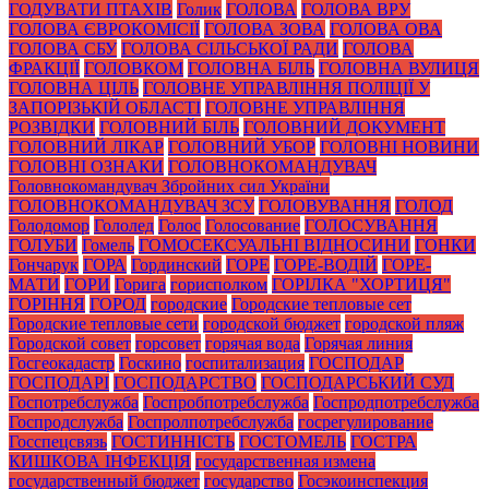
ГОДУВАТИ ПТАХІВ
Голик
ГОЛОВА
ГОЛОВА ВРУ
ГОЛОВА ЄВРОКОМІСІЇ
ГОЛОВА ЗОВА
ГОЛОВА ОВА
ГОЛОВА СБУ
ГОЛОВА СІЛЬСЬКОЇ РАДИ
ГОЛОВА
ФРАКЦІЇ
ГОЛОВКОМ
ГОЛОВНА БІЛЬ
ГОЛОВНА ВУЛИЦЯ
ГОЛОВНА ЦІЛЬ
ГОЛОВНЕ УПРАВЛІННЯ ПОЛІЦІЇ У
ЗАПОРІЗЬКІЙ ОБЛАСТІ
ГОЛОВНЕ УПРАВЛІННЯ
РОЗВІДКИ
ГОЛОВНИЙ БІЛЬ
ГОЛОВНИЙ ДОКУМЕНТ
ГОЛОВНИЙ ЛІКАР
ГОЛОВНИЙ УБОР
ГОЛОВНІ НОВИНИ
ГОЛОВНІ ОЗНАКИ
ГОЛОВНОКОМАНДУВАЧ
Головнокомандувач Збройних сил України
ГОЛОВНОКОМАНДУВАЧ ЗСУ
ГОЛОВУВАННЯ
ГОЛОД
Голодомор
Гололед
Голос
Голосование
ГОЛОСУВАННЯ
ГОЛУБИ
Гомель
ГОМОСЕКСУАЛЬНІ ВІДНОСИНИ
ГОНКИ
Гончарук
ГОРА
Гординский
ГОРЕ
ГОРЕ-ВОДІЙ
ГОРЕ-
МАТИ
ГОРИ
Горига
горисполком
ГОРІЛКА "ХОРТИЦЯ"
ГОРІННЯ
ГОРОД
городские
Городские тепловые сет
Городские тепловые сети
городской бюджет
городской пляж
Городской совет
горсовет
горячая вода
Горячая линия
Госгеокадастр
Госкино
госпитализация
ГОСПОДАР
ГОСПОДАРІ
ГОСПОДАРСТВО
ГОСПОДАРСЬКИЙ СУД
Госпотребслужба
Госпробпотребслужба
Госпродпотребслужба
Госпродслужба
Госпролпотребслужба
госрегулирование
Госспецсвязь
ГОСТИННІСТЬ
ГОСТОМЕЛЬ
ГОСТРА
КИШКОВА ІНФЕКЦІЯ
государственная измена
государственный бюджет
государство
Госэкоинспекция