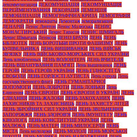
декоммунизация
ДЕКОМУНІЗАЦІЯ
ДЕКОМУНІЗАЦІЯ
ПЕРЕЙМЕНУВАННЯ
ДЕКОРАЦІЯ
ДЕМЕНЦІЯ
ДЕМОБІЛІЗАЦІЯ
ДЕМОГРАФІЧНА КРИЗА
ДЕМОГРАФІЯ
ДЕМОКРАТІЯ
демократы
Демонтаж
деморализация
ДЕНАРІЙ
Денис Липтон
Денис Малюська
ДЕНИС
МОНАСТИРСЬКИЙ
Денис Тарасов
ДЕНИС ШМИГАЛЬ
Денис Шмыгаль
Денисов
ДЕНІЗ БРАУН
ДЕНЬ
ДЕНЬ
БІБЛІОТЕК
ДЕНЬ БОРОТЬБИ ПРОТИ ФАШИЗМУ
ДЕНЬ
БУДІВЕЛЬНИКА
ДЕНЬ ВИШИВАНКИ
ДЕНЬ ВІЙСЬК
ЗВ'ЯЗКУ
ДЕНЬ ВІЙСЬКОВО-МОРСЬКИХ СИЛ УКРАЇНИ
День влюбленных
ДЕНЬ ВОЛОНТЕРА
ДЕНЬ ВЧИТЕЛЯ
ДЕНЬ ВШАНУВАННЯ ПАМ'ЯТІ
День вышиванки
ДЕНЬ
ГЕРОЇВ
ДЕНЬ ГЕРОЇВ УКРАЇНИ
ДЕНЬ ГІДНОСТІ ТА
СВОБОДИ
ДЕНЬ ГОРДОСТІ АУТИСТА
День города
День
государственного флага
ДЕНЬ ГУМАНІТАРНОЇ
ДОПОМОГИ
ДЕНЬ ДОБРОТИ
ДЕНЬ ДОНЬКИ
День
Единения
ДЕНЬ ЄВРОПИ
ДЕНЬ ЄВРОПИ В УКРАЇНІ
ДЕНЬ
ЄДНАННЯ
ДЕНЬ ЖАЛОБИ
ДЕНЬ ЗАКОХАНИХ
ДЕНЬ
ЗАХИСНИКІВ ТА ЗАХИСНИЦЬ
ДЕНЬ ЗАХИСТУ ДІТЕЙ
ДЕНЬ ЗБРОЙНИХ СИЛ УКРАЇНИ
ДЕНЬ ЗВІЛЬНЕННЯ
ЗАПОРІЖЖЯ
ДЕНЬ ЗДОРОВ'Я
ДЕНЬ ІМУНІТЕТУ
ДЕНЬ
КІНОЛОГА
ДЕНЬ КОНСТИТУЦІЇ УКРАЇНИ
ДЕНЬ
МАЛЮКА
ДЕНЬ МАТЕРІ
ДЕНЬ МИЛОСЕРДЯ
ДЕНЬ
МІСТА
День молодежи
ДЕНЬ МОЛОДІ
ДЕНЬ МОРСЬКОЇ
ПІХОТИ
ДЕНЬ МОРЯКА
ДЕНЬ НАРОДЖЕННЯ
ДЕНЬ