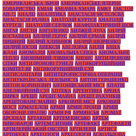
АМЕРИКАНСЬКА ЗБРОЯ
АМЕРИКАНСЬКЕ ЯДЕРНЕ
ТОВАРИСТВО
АМІАК
АМІАЧНА ХМАРА
АМКУ
АМСТОР
АН-72
АНАЛІЗ
АНАЛІТИКА
АНАСТАСІЯ МЄТЄЛЄВА
АНАСТАСІЯ РАДІНА
АНАТОЛІЙ КУРТЄВ
АНАТОЛІЙ
КУРТЄВ_
АНАТОЛІЙ СЕРДЮК
АНАФІЛАКТИЧНИЙ ШОК
АНГАР
АНГЛІЯ
АНГОЛЕНКО
АНДЖЕЙ ДУДА
АНДРІЙ
БОГДАНЕЦЬ
АНДРІЙ ГЕРУС
АНДРІЙ ЄРМАК
АНДРІЙ
ПИШНИЙ
АНДРІЙ ХЛИВНЮК
АНДРІЙ ШЕВЧЕНКО
АНДРІЙ ЮСОВ
АНЕКСІЯ
АНІ ЛОРАК
АНЛІЯ
АННА
ЖДАН
АНОМАЛІЯ
АНОМАЛЬНА СПЕКА
АНОМАЛЬНЕ
ТЕПЛО
АНОНІМНИЙ ДЗВІНОК
АНОНС
АНТИДРОНОВІ
СІТКИ
АНТИДРОНОВІ ТУНЕЛІ
АНТИКОРУПЦІЙНИЙ
КОМІТЕТ ВР
АНТИКОРУПЦІЙНИЙ СУД
АНТИСАНІТАРІЯ
АНТИТЕРОРИСТИЧНА ОПЕРАЦІЯ
АНТИУКРАЇНСЬКА ДЕЯЛЬНІСТЬ
АНТОН ГЕРАЩЕНКО
АНТОН КОРИНЕВИЧ
АНТОНІВСЬКИЙ МІСТ
АПАТІЯ
АПЕЛЯЦІЙНИЙ СУД
АПТЕКА
АРГЕНТИНА
АРЕНА
ЦИРКУ
АРЕШТ
АРЕШТ МАЙНА
АРЕШТ РАХУНКІВ
АРЕШТОВАНЕ МАЙНО
АРКОВИЙ МІСТ
АРКОВИЙ
МОСТ
АРМАГЕДОН
АРМІЯ
АРМІЯ ДРОНІВ
АРМІЯ
ОБОРОНИ ІЗРАЇЛЮ
АРМІЯ РФ
АРМЯНСЬК
АРОМАТ
АРСЕНАЛ
АРТАКЦІЯ
АРТЕМ КИСЬКО
АРТЕМ
ПИВОВАРОВ
АРТЕМ СИТНИК
АРТЕФАКТ
АРТЕФАКТИ
АРТИЛЕРІЙСЬКИЙ ОБСТРІЛ
АРТИЛЕРІЯ
АРТИСТ
АРТОБ'ЄКТ
АРХЕОЛОГИ
АРХЕОЛОГІЯ
АСКОЛЬДОВА