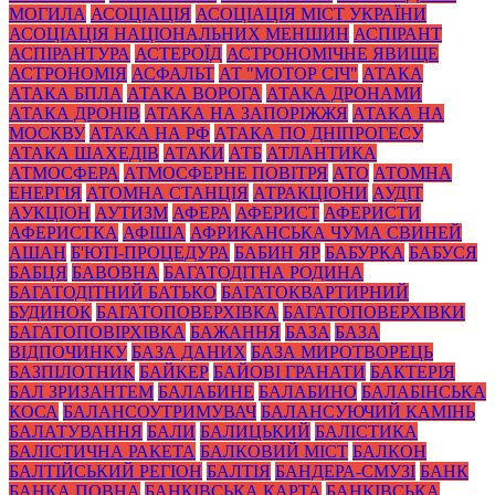
МОГИЛА
АСОЦІАЦІЯ
АСОЦІАЦІЯ МІСТ УКРАЇНИ
АСОЦІАЦІЯ НАЦІОНАЛЬНИХ МЕНШИН
АСПІРАНТ
АСПІРАНТУРА
АСТЕРОЇД
АСТРОНОМІЧНЕ ЯВИЩЕ
АСТРОНОМІЯ
АСФАЛЬТ
АТ "МОТОР СІЧ"
АТАКА
АТАКА БПЛА
АТАКА ВОРОГА
АТАКА ДРОНАМИ
АТАКА ДРОНІВ
АТАКА НА ЗАПОРІЖЖЯ
АТАКА НА
МОСКВУ
АТАКА НА РФ
АТАКА ПО ДНІПРОГЕСУ
АТАКА ШАХЕДІВ
АТАКИ
АТБ
АТЛАНТИКА
АТМОСФЕРА
АТМОСФЕРНЕ ПОВІТРЯ
АТО
АТОМНА
ЕНЕРГІЯ
АТОМНА СТАНЦІЯ
АТРАКЦІОНИ
АУДІТ
АУКЦІОН
АУТИЗМ
АФЕРА
АФЕРИСТ
АФЕРИСТИ
АФЕРИСТКА
АФІША
АФРИКАНСЬКА ЧУМА СВИНЕЙ
АШАН
Б'ЮТІ-ПРОЦЕДУРА
БАБИН ЯР
БАБУРКА
БАБУСЯ
БАБЦЯ
БАВОВНА
БАГАТОДІТНА РОДИНА
БАГАТОДІТНИЙ БАТЬКО
БАГАТОКВАРТИРНИЙ
БУДИНОК
БАГАТОПОВЕРХІВКА
БАГАТОПОВЕРХІВКИ
БАГАТОПОВІРХІВКА
БАЖАННЯ
БАЗА
БАЗА
ВІДПОЧИНКУ
БАЗА ДАНИХ
БАЗА МИРОТВОРЕЦЬ
БАЗПІЛОТНИК
БАЙКЕР
БАЙОВІ ГРАНАТИ
БАКТЕРІЯ
БАЛ ЗРИЗАНТЕМ
БАЛАБИНЕ
БАЛАБИНО
БАЛАБІНСЬКА
КОСА
БАЛАНСОУТРИМУВАЧ
БАЛАНСУЮЧИЙ КАМІНЬ
БАЛАТУВАННЯ
БАЛИ
БАЛИЦЬКИЙ
БАЛІСТИКА
БАЛІСТИЧНА РАКЕТА
БАЛКОВИЙ МІСТ
БАЛКОН
БАЛТІЙСЬКИЙ РЕГІОН
БАЛТІЯ
БАНДЕРА-СМУЗІ
БАНК
БАНКА ПОВНА
БАНКІВСЬКА КАРТА
БАНКІВСЬКА