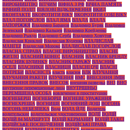
ВИРОБНИЦТВО
ВІТЧИМ
ВІФНА З РФ
ВІЧНА ПАМ'ЯТЬ
ВІЧНИЙ ПОЛІТ
ВІЯЛОВІ ВІДКЛЮЧЕННЯ
ВКИД
ВКОНТАКТЕ
ВКОРОТИТИ ВІКУ
ВКОРОТИТИ СОБІ ВІКУ
ВЛАД ПОГОРЄЛОВ
ВЛАД ЯМА
ВЛАДА
ВЛАДА
ЗАПОРІЖЖЯ
Владимир Баранов
Владимир Буряк
Владимир
Зеленский
Владимир Кальцев
Владимир Крейденко
Владимир Рыкун
Владимир Серба
Владимир Хомутов
Владислав Криклий
Владислав Куценко
ВЛАДИСЛАВ
МАНГЕР
Владислав Мороко
ВЛАДИСЛАВ ПОГОРЄЛОВ
ВЛАСНА СПРАВА
ВЛАСНЕ ВИРОБНИЦТВО
ВЛАСНЕ
ЖИТЛО
ВЛАСНИЙ БІЗНЕС
ВЛАСНИК
ВЛАСНИК БРЕНДУ
ВЛАСНИК БУДИНКУ
ВЛАСНИК ГАРАЖУ
ВЛАСНИК
ОСЕЛІ
ВЛАСНИКИ
ВЛАСНИЦЯ
ВЛАСНІ ОЧІ
ВЛАСНІ
ПОТРЕБИ
ВЛАСНІСТЬ
власть
власюк
ВЛК
ВЛУЧАННЯ
ВЛУЧАННЯ РАКЕТИ
ВЛУЧЕННЯ
ВМС
ВНЕСЕННЯ ЗМІН
ВНЕСЕННЯ ПРАВОК
ВНЕСОК
внешняя разведка
ВНЗ
ВНО
внутренне перемещенные лица
ВНУТРІШНЬО
ПЕРЕМІЩЕНА ОСОБА
вовлечение в проституцию
ВОГНЕБЕРЦІ
ВОГНЕБОРЦІ
ВОГНЕВЕ УРАЖЕННЯ
ВОГНЕХРЕЩА
ВОГНИЩЕ
ВОГНЯНИЙ ДОЩ
ВОГОНЬ
ВОГОНЬ НЕБЕЗПЕКА
Вода
ВОДА ЙДЕ
Водитель
водительские
водительское удостоверение
ВОДІЇ
ВОДІЙ
ВОДІЙ 84 МАРШРУТУ
ВОДІЙ КЕРМАНИЧ
ВОДІЙ ТАКСІ
ВОДІЙСЬКЕ ПОСВІДЧЕННЯ
ВОДІЙСЬКІ ПРАВА
ВОДІННЯ
ВОДІННЯ НА ПІДПИТКУ
водная полиция