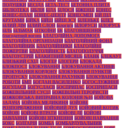
ПОДУШКИ
БЕСІДА
БЕТА-ТЕСТ
БЕТОННА ПЛИТА
БІБЛІОТЕКА
БІБЛІЯ
БІДА
БІДОСЯ
БІЖЕНЦІ
БІЗНЕС
БІЗНЕС-ПЛАН
БІЗНЕС-ЦЕНТР
БІЗНЕСМЕН
БІЙ ПІД
КРУТАМИ
БІЙКА
БІЙЦІ
БІЙЦІ ЗСУ
БІЛЕНЬКЕ
БІЛЕТ
БІЛИЙ ДІМ
БІЛИЙ СЛОН
Білогір'я
БІЛОРУСИ
БІЛОРУСЬ
БІЛЬ
БІЛЬМАК
БІТКОЇНИ
БК
БЛАГОВІЩЕННЯ
благодатний вогонь
БЛАГОДІЙНА ДОПОМОГА
БЛАГОДІЙНА ОРГАНІЗАЦІЯ
БЛАГОДІЙНИЙ ФОНД
БЛАГОДІЙНИК
БЛАГОДІЙНИКИ
БЛАГОДІЙНІ
ПОЖЕРТВИ
БЛАГОДІЙНІСТЬ
БЛАГОПОЛУЧЧЯ
БЛАГОУСТРІЙ
БЛАКИТНИЙ МІСЯЦЬ
БЛАНК
БЛЕКАУТ
БЛИЗЬКИЙ СХІД
БЛОГЕР
БЛОГЕРИ
БЛОКАДА
БЛОКПОСТ
БЛОКУВАННЯ
БЛОКУВАННЯ АКТИВІВ
БЛОКУВАННЯ КОРДОНУ
БЛОКУВАННЯ ПУНКТІВ
ПРОПУСКУ
БЛОКУВАННЯ РАХУНКІВ
БЛОКУВАННЯ
РОБОТИ
БМП
БОГДАН ВАСИЛЕНКО
БОГОСЛУЖІННЯ
БОГУЛАЄВ
БОГУСЛАЄВ
БОЄПРИПАС
БОЄПРИПАСИ
БОЖЕВІЛЬНИЙ СУСІД
БОЖЕВІЛЬНІ ТЕРОРИСТИ
БОЖКОВСЬКА ВИПРАВНА КОЛОНІЯ №16
БОЙОВА
ЗАДАЧА
БОЙОВА МЕДИКИНЯ
БОЙОВЕ
РОЗПОРЯДЖЕННЯ
БОЙОВИЙ ДУХ
БОЙОВИЙ КОТИК
БОЙОВІ
БОЙОВІ ВТРАТИ
БОЙОВІ ДІЇ
БОЙОВІ
ЗАВДАННЯ
БОЙОВІ ЗІТКНЕННЯ
БОЙОВІ НАВЧАННЯ
БОКС
БОЛГАРІЯ
БОМБА
БОМБАРДУВАЛЬНИК