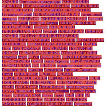
УКРАЇНИ
Генеральная прокуратура
ГЕНЕРАЛЬНИЙ
ДИРЕКТОР
ГЕНЕРАЛЬНИЙ СЕКРЕТАР
ГЕНЕРАЛЬНИЙ
СЕКРЕТАР НАТО
ГЕНЕРАЛЬНИЙ СЕКРЕТАР ООН
Генеральний штаб
ГЕНЕРАЛЬНИЙ ШТАБ ЗСУ
генеральный
прокурор
ГЕНЕРАТОР
ГЕНЕТИЧНИЙ КОД НАЦІЇ
Геническ
Геннадий Касай
Геннадий Наумов
ГЕННАДІЙ КОНЯЄВ
ГЕННАДІЙ ФУКС
геноцид
ГЕНСЕК НАТО
ГЕНСЕКРЕТАРЬ НАТО
Генштаб
ГЕНШТАБ ЗСУ
ГЕНШТАБ
УКРАЇНИ
ГЕОГРАФІЧНИЙ ЦЕНТР ЄВРОПИ
ГЕОЛОГІЧНИЙ ЗАКАЗНИК
ГЕОЛОКАЦІЯ
ГЕОМАГНІТНА
АКТИВНІСТЬ
ГЕОМАГНІТНА АКТИВНОСТЬ
ГЕРАНЬ
ГЕРБ
ГЕРБ ТОКМАКА
ГЕРБ УКРАЇНИ
ГЕРГРАФІЧНІ
ОБ'ЄКТИ
ГЕРМАН ГАЛУЩЕНКО
ГЕРМАН СМЕТАНІН
Германия
герои
ГЕРОЇ
ГЕРОЇ КРУТ
ГЕРОЇ НЕ ВМИРАЮТЬ
ГЕРОЇ УКРАЇНИ
ГЕРОЙ
Герой Украины
ГЕРОЙ УКРАЇНИ
ГЕРОЯМ СЛАВА
ГЕС
ГИДОТА
гидравлические испытания
Гидрометцентр
гимназия
Гимнастика
Гинтарас Савукинас
Гитлер
ГІДНЕ МІСЦЕ
ГІДНІСТЬ
ГІДРАНТ
ГІДРОЕЛЕКТРОСТАНЦІЯ
ГІДРОМЕТЕОРОЛОГІЯ
ГІЛЛЯ
ГІМН УКРАЇНИ
ГІПЕРМАРКЕТ
ГІПЕРМАРКЕТ АШАН
ГІРКІН
ГІРОСКУТЕР
Гітанас Науседа
глава государства
ГЛАВА ДЕРЖАВИ
главнокомандующий
главный тренер
Глазго
ГЛИБОКА ЯМА
Глинка
Глорія
ГНІЙ
ГНІТ
ГО
ГОДИВНИЦЯ
ГОДИНА
ГОДИННИК
ГОДИННИК
ЗАКОХАНИХ
ГОДІВНИЦІ ДЛЯ ТВАРИН
Годовщина