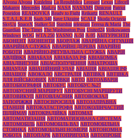
Alyona Alyona
Kızılelma
La Repubblica
Leopard
Lexus
Lifecell
Makarov
Mercedes
Mаil.гu
NASA
NASAMS
Omicron
Patriot
Poseidon
READOVKA
Ready to Fight
Reikartz
RENAULT
S.T.A.L.K.E.R
Saab 340
Save Ukraine
SCALP
Skoda Octavia
SkyUp
SpaceX
Stalker 5.0
Starship
telegram
Teresa & Maria
The
Guardian
The Times
The Washington Post
United24
Volkswagen
Windows
WOG
WTA 250
YASNO
А-50
А-95
АБІТУРІЄНТИ
АБОНЕНТ
АБОНЕНТИ
АБОРДАЖ
АВАРІЙНА СИТУАЦІЯ
АВАРІЙНА СЛУЖБА
АВАРІЙНІ ДЕРЕВА
АВАРІЙНІ
РОБОТИ
АВАРІЙНО-РЯТУВАЛЬНА СЛУЖБА
АВАРІЯ
АВДІЇВКА
АВІАБАЗА
АВІАБАЗА РФ
АВІАБОМБА
АВІАДВИГУНИ
АВІАСПОЛУЧЕННЯ
АВІАТРОЩА
АВІАУДАР
АВІАЦІЙНИЙ УДАР
АВІАЦІЯ
АВІАЦІЯ РФ
АВІАШОУ
АВОКАДО
АВСТРАЛІЯ
АВТІВКА
АВТІВКА
ДЛЯ ВІЙСЬКОВИХ
АВТІВКИ
АВТО
АВТОАВАРІЯ
АВТОБІОГРАФІЯ
АВТОБУС
АВТОБУС №27
АВТОБУСНИЙ МАРШРУТ
АВТОБУСНІ МАРШРУТИ
АВТОВИКУП
АВТОВЛАСНИК
АВТОВОКЗАЛ
ЗАПОРІЖЖЯ
АВТОЄВРОСИЛА
АВТОЗАПРАВНА
СТАНЦІЯ
АВТОКАТАСТРОФА
АВТОКОЛІНЧАСТИЙ
ПІДІЙМАЧ
АВТОКРАДІЙКА
АВТОМАТ
АВТОМАТИЗАЦІЯ
АВТОМАТИЗОВАНА СИСТЕМА
АВТОМОБІЛЬ
АВТОМОБІЛЬ ВАЗ
АВТОМОБІЛЬНА
СТОЯНКА
АВТОМОБІЛЬНІ НОМЕРИ
АВТОНОМНА
РОБОТА
АВТОПАРК
АВТОПРИГОДА
АВТОПРОБІГ