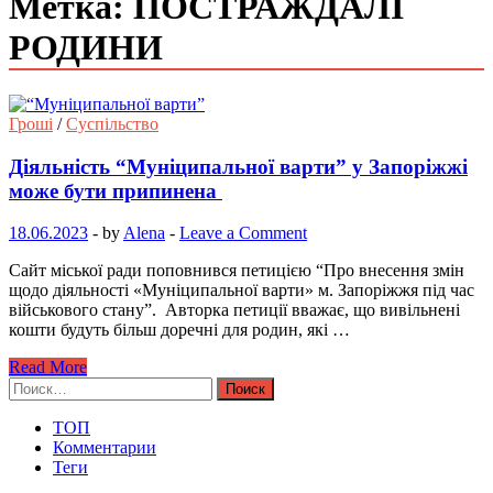
Метка: ПОСТРАЖДАЛІ
РОДИНИ
Гроші
/
Суспільство
Діяльність “Муніципальної варти” у Запоріжжі
може бути припинена
18.06.2023
-
by
Alena
-
Leave a Comment
Сайт міської ради поповнився петицією “Про внесення змін
щодо діяльності «Муніципальної варти» м. Запоріжжя під час
військового стану”. Авторка петиції вважає, що вивільнені
кошти будуть більш доречні для родин, які …
Read More
Найти:
ТОП
Комментарии
Теги