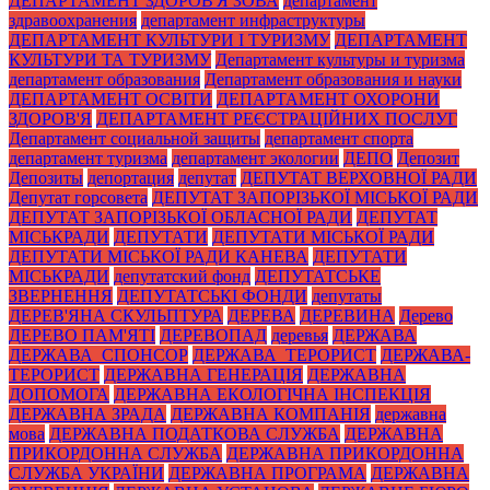
ДЕПАРТАМЕНТ ЗДОРОВ'Я ЗОВА
департамент
здравоохранения
департамент инфраструктуры
ДЕПАРТАМЕНТ КУЛЬТУРИ І ТУРИЗМУ
ДЕПАРТАМЕНТ
КУЛЬТУРИ ТА ТУРИЗМУ
Департамент культуры и туризма
департамент образования
Департамент образования и науки
ДЕПАРТАМЕНТ ОСВІТИ
ДЕПАРТАМЕНТ ОХОРОНИ
ЗДОРОВ'Я
ДЕПАРТАМЕНТ РЕЄСТРАЦІЙНИХ ПОСЛУГ
Департамент социальной защиты
департамент спорта
департамент туризма
департамент экологии
ДЕПО
Депозит
Депозиты
депортация
депутат
ДЕПУТАТ ВЕРХОВНОЇ РАДИ
Депутат горсовета
ДЕПУТАТ ЗАПОРІЗЬКОЇ МІСЬКОЇ РАДИ
ДЕПУТАТ ЗАПОРІЗЬКОЇ ОБЛАСНОЇ РАДИ
ДЕПУТАТ
МІСЬКРАДИ
ДЕПУТАТИ
ДЕПУТАТИ МІСЬКОЇ РАДИ
ДЕПУТАТИ МІСЬКОЇ РАДИ КАНЕВА
ДЕПУТАТИ
МІСЬКРАДИ
депутатский фонд
ДЕПУТАТСЬКЕ
ЗВЕРНЕННЯ
ДЕПУТАТСЬКІ ФОНДИ
депутаты
ДЕРЕВ'ЯНА СКУЛЬПТУРА
ДЕРЕВА
ДЕРЕВИНА
Дерево
ДЕРЕВО ПАМ'ЯТІ
ДЕРЕВОПАД
деревья
ДЕРЖАВА
ДЕРЖАВА_СПОНСОР
ДЕРЖАВА_ТЕРОРИСТ
ДЕРЖАВА-
ТЕРОРИСТ
ДЕРЖАВНА ГЕНЕРАЦІЯ
ДЕРЖАВНА
ДОПОМОГА
ДЕРЖАВНА ЕКОЛОГІЧНА ІНСПЕКЦІЯ
ДЕРЖАВНА ЗРАДА
ДЕРЖАВНА КОМПАНІЯ
державна
мова
ДЕРЖАВНА ПОДАТКОВА СЛУЖБА
ДЕРЖАВНА
ПРИКОРДОННА СЛУЖБА
ДЕРЖАВНА ПРИКОРДОННА
СЛУЖБА УКРАЇНИ
ДЕРЖАВНА ПРОГРАМА
ДЕРЖАВНА