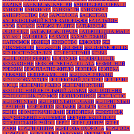
КАРТКА
БАНКІВСЬКІ КАРТКИ
БАНКІВСЬКІ ОПЕРАЦІЇ
БАНКІРИ
БАНКНОТА
БАНКНОТИ
БАНКОМАТ
БАНКРУТСТВО
БАР
БАРСЕЛОНА
БАСКЕТБОЛ
БАСКЕТБОЛЬНИЙ КЛУБ ЗАПОРІЖЖЯ
БАТАЛЬЙОН
АЗОВ
БАТЬКИ
БАТЬКИ ТА ДІТИ
БАТЬКІВСЬКІ
ОБОВ'ЯЗКИ
БАТЬКІВСЬКІ ПРАВА
БАТЬКІВЩИНА-МАТИ
БАТЬКО
БАТЮШКА
БАХМУТ
БАХМУТСЬКИЙ
НАПРЯМОК
БВИБЦЯ
БВИВСТВО
БДЖОЛЯР
БЕЗ
ДОКУМЕНТІВ
БЕЗ ЖЕРТВ
БЕЗ ЗМІН
БЕЗ ОЗНАК ЖИТТЯ
БЕЗ ПОСТРАЖДАЛИХ
БЕЗ РЕЄСТРАЦІЇ
БЕЗВІЗ
БЕЗВІЗОВИЙ РЕЖИМ
БЕЗГЛУЗДЯ
БЕЗДІЯЛЬНІСТЬ
БЕЗЗАКОННЯ
БЕЗКОНТАКТНА ОПЛАТА
БЕЗМИТНИЙ
РРЕЖИМ
БЕЗОПЛАТНЕ ЖИТЛО
БЕЗПЕКА
БЕЗПЕКА
ДЕРЖАВИ
БЕЗПЕКА МІСТЯН
БЕЗПЕКА УКРАЇНИ
БЕЗПЕКОВА УГОДА
БЕЗПЕКОВИЙ ДОГОВІР
БЕЗПЕЧНЕ
МІСЦЕ
БЕЗПЕЧНЕ РІЗДВО
БЕЗПЕЧНІ ВУЛИЦІ
БЕЗПІЛОТНИЙ ЛЕТАЛЬНИЙ АПАРАТ
БЕЗПІЛОТНИК
БЕЗПІЛОТНИК ГУР МОУ
БЕЗПІЛОТНИКИ
БЕЗПЛАТНО
БЕЗПРИТУЛЬНІ
БЕЗПРИТУЛЬНІ СОБАКИ
БЕЗПРИТУЛЬНІ
ТВАРИНИ
БЕЗРОБІТТЯ
БЕЛЬБЕК
БЕЛЬГІЯ
БЕНЗИН
БЕНІН
БЕОМЕТРИЧНІ ДАНІ
БЕПЕЗПЕКА
БЕРДЯНСЬК
БЕРДЯНСЬКИЙ НАПРЯМОК
БЕРДЯНСЬКИЙ ПОРТ
БЕРДЯНСЬКИЙ РАЙОН
БЕРЕГ
БЕРЕГ ДНІПРА
БЕРЕГ
РІЧКИ
БЕРЕГИ ДНІПРА
БЕРЕГОВА ОХОРОНА
БЕРЕГОВА
ПОЗНАЧКА
БЕРЕЗ РІЧКИ
БЕРЕЗЕНЬ
БЕРЛІНСЬКІ