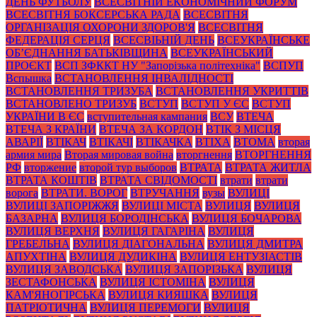
ДЕНЬ ФУТБОЛУ
ВСЕСВІТНІЙ ЕКОНОМІЧНИЙ ФОРУМ
ВСЕСВІТНЯ БОКСЕРСЬКА РАДА
ВСЕСВІТНЯ
ОРГАНІЗАЦІЯ ОХОРОНИ ЗДОРОВ'Я
ВСЕСВІТНЯ
ФЕДЕРАЦІЯ СЕРЦЯ
ВСЕСВІЬНІЙ ДЕНЬ
ВСЕУКРАЇНСЬКЕ
ОБ’ЄДНАННЯ БАТЬКІВЩИНА
ВСЕУКРАЇНСЬКИЙ
ПРОЄКТ
ВСП ЗФККТ НУ "Запорізька політехніка"
ВСПУП
Вспышка
ВСТАНОВЛЕННЯ ІНВАЛІДНОСТІ
ВСТАНОВЛЕННЯ ТРИЗУБА
ВСТАНОВЛЕННЯ УКРИТТІВ
ВСТАНОВЛЕНО ТРИЗУБ
ВСТУП
ВСТУП У ЄС
ВСТУП
УКРАЇНИ В ЄС
вступительная кампания
ВСУ
ВТЕЧА
ВТЕЧА З КРАЇНИ
ВТЕЧА ЗА КОРДОН
ВТІК З МІСЦЯ
АВАРІЇ
ВТІКАЧ
ВТІКАЧІ
ВТІКАЧКА
ВТІХА
ВТОМА
вторая
армия мира
Вторая мировая война
вторгнення
ВТОРГНЕННЯ
РФ
вторжение
второй тур выборов
ВТРАТА
ВТРАТА ЖИТЛА
ВТРАТА КОШТІВ
ВТРАТА СВІДОМОСТІ
втрати
втрати
ворога
ВТРАТИ. ВОРОГ
ВТРУЧАННЯ
вузы
ВУЛИЦІ
ВУЛИЦІ ЗАПОРІЖЖЯ
ВУЛИЦІ МІСТА
ВУЛИЦЯ
ВУЛИЦЯ
БАЗАРНА
ВУЛИЦЯ БОРОДІНСЬКА
ВУЛИЦЯ БОЧАРОВА
ВУЛИЦЯ ВЕРХНЯ
ВУЛИЦЯ ГАГАРІНА
ВУЛИЦЯ
ГРЕБЕЛЬНА
ВУЛИЦЯ ДІАГОНАЛЬНА
ВУЛИЦЯ ДМИТРА
АПУХТІНА
ВУЛИЦЯ ДУДИКІНА
ВУЛИЦЯ ЕНТУЗІАСТІВ
ВУЛИЦЯ ЗАВОДСЬКА
ВУЛИЦЯ ЗАПОРІЗЬКА
ВУЛИЦЯ
ЗЕСТАФОНСЬКА
ВУЛИЦЯ ІСТОМІНА
ВУЛИЦЯ
КАМ'ЯНОГІРСЬКА
ВУЛИЦЯ КИЯШКА
ВУЛИЦЯ
ПАТРІОТИЧНА
ВУЛИЦЯ ПЕРЕМОГИ
ВУЛИЦЯ