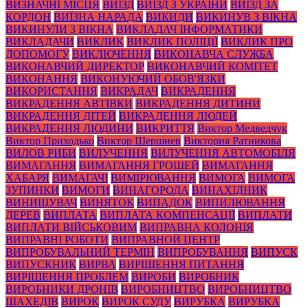
ВИЗНАЧНІ МІСЦЯ
ВИЇЗД
ВИЇЗД З УКРАЇНИ
ВИЇЗД ЗА
КОРДОН
ВИЇЗНА НАРАДА
ВИКИДИ
ВИКИНУВ З ВІКНА
ВИКИНУЛИ З ВІКНА
ВИКЛАДАЧ ІНФОРМАТИКИ
ВИКЛАДАЧИ
ВИКЛИК
ВИКЛИК ПОЛІЦІЇ
ВИКЛИК ПРО
ДОПОМОГУ
ВИКЛЮЧЕННЯ
ВИКОНАВЧА СЛУЖБА
ВИКОНАВЧИЙ ДИРЕКТОР
ВИКОНАВЧИЙ КОМІТЕТ
ВИКОНАННЯ
ВИКОНУЮЧИЙ ОБОВ'ЯЗКИ
ВИКОРИСТАННЯ
ВИКРАДАЧ
ВИКРАДЕННЯ
ВИКРАДЕННЯ АВТІВКИ
ВИКРАДЕННЯ ДИТИНИ
ВИКРАДЕННЯ ДІТЕЙ
ВИКРАДЕННЯ ЛЮДЕЙ
ВИКРАДЕННЯ ЛЮДИНИ
ВИКРИТТЯ
Виктор Медведчук
Виктор Приходько
Виктор Шершнев
Виктория Ратникова
ВИЛОВ РИБИ
ВИЛУЧЕННЯ
ВИЛУЧЕННЯ АВТОМОБІЛЯ
ВИМАГАННЯ
ВИМАГАННЯ ГРОШЕЙ
ВИМАГАННЯ
ХАБАРЯ
ВИМАГАЧІ
ВИМІРЮВАННЯ
ВИМОГА
ВИМОГА
ЗУПИНКИ
ВИМОГИ
ВИНАГОРОДА
ВИНАХІДНИК
ВИНИЩУВАЧ
ВИНЯТОК
ВИПАДОК
ВИПИЛЮВАННЯ
ДЕРЕВ
ВИПЛАТА
ВИПЛАТА КОМПЕНСАЦІЇ
ВИПЛАТИ
ВИПЛАТИ ВІЙСЬКОВИМ
ВИПРАВНА КОЛОНІЯ
ВИПРАВНІ РОБОТИ
ВИПРАВНОЙ ЦЕНТР
ВИПРОБУВАЛЬНИЙ ТЕРМІН
ВИПРОБУВАННЯ
ВИПУСК
ВИПУСКНИК
ВИРВА
ВИРІШЕННЯ ПИТАННЯ
ВИРІШЕННЯ ПРОБЛЕМ
ВИРОБИ
ВИРОБНИК
ВИРОБНИКИ ДРОНІВ
ВИРОБНИЦТВО
ВИРОБНИЦТВО
ШАХЕДІВ
ВИРОК
ВИРОК СУДУ
ВИРУБКА
ВИРУБКА