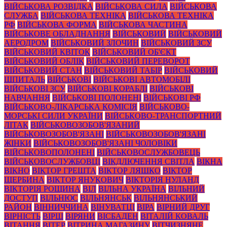
ВІЙСЬКОВА РОЗВІДКА
ВІЙСЬКОВА СИЛА
ВІЙСЬКОВА
СЛУЖБА
ВІЙСЬКОВА ТЕХНІКА
ВІЙСЬКОВА ТЕХНІКА
РФ
ВІЙСЬКОВА ФОРМА
ВІЙСЬКОВА ЧАСТИНА
ВІЙСЬКОВЕ ОБЛАДНАННЯ
ВІЙСЬКОВИЙ
ВІЙСЬКОВИЙ
АЕРОДРОМ
ВІЙСЬКОВИЙ ЗЛОЧИН
ВІЙСЬКОВИЙ ЗСУ
ВІЙСЬКОВИЙ КВІТОК
ВІЙСЬКОВИЙ ОБ'ЄКТ
ВІЙСЬКОВИЙ ОБЛІК
ВІЙСЬКОВИЙ ПЕРЕВОРОТ
ВІЙСЬКОВИЙ СТАН
ВІЙСЬКОВИЙ ТАБІР
ВІЙСЬКОВИЙ
ШПИТАЛЬ
ВІЙСЬКОВІ
ВІЙСЬКОВІ АВТОМОБІЛІ
ВІЙСЬКОВІ ЗСУ
ВІЙСЬКОВІ КОРАБЛІ
ВІЙСЬКОВІ
НАВЧАННЯ
ВІЙСЬКОВІ ПОЛОНЕНІ
ВІЙСЬКОВІ РФ
ВІЙСЬКОВО-ЛІКАРСЬКА КОМІСІЯ
ВІЙСЬКОВО-
МОРСЬКІ СИЛИ УКРАЇНИ
ВІЙСЬКОВО-ТРАНСПОРТНИЙ
ЛІТАК
ВІЙСЬКОВОЗОБОВ'ЯЗАНИЙ
ВІЙСЬКОВОЗОБОВ'ЯЗАНІ
ВІЙСЬКОВОЗОБОВ'ЯЗАНІ
ЖІНКИ
ВІЙСЬКОВОЗОБОВ'ЯЗАНІ ЧОЛОВІКИ
ВІЙСЬКОВОПОЛОНЕНІ
ВІЙСЬКОВОСЛУЖБОВЕЦЬ
ВІЙСЬКОВОСЛУЖБОВЦІ
ВІКДЛЮЧЕННЯ СВІТЛА
ВІКНА
ВІКНО
ВІКТОР ГРЕШТА
ВІКТОР ЛЯШКО
ВІКТОР
ЩЕРБИНА
ВІКТОР ЯНУКОВИЧ
ВІКТОРІЯ НУЛАНД
ВІКТОРІЯ РОЩИНА
ВІЛ
ВІЛЬНА УКРАЇНА
ВІЛЬНИЙ
ДОСТУП
ВІЛЬНЮС
ВІЛЬНЯНСЬК
ВІЛЬНЯНСЬКИЙ
РАЙОН
ВІННИЧЧИНА
ВІНУВАТЦІ
ВІРА
ВІРНИЙ ДРУГ
ВІРНІСТЬ
ВІРШ
ВІРЯНИ
ВІСБАДЕН
ВІТАЛІЙ КОВАЛЬ
ВІТАННЯ
ВІТЕР
ВІТРИНА МАГАЗИНУ
ВІТЧИЗНЯНЕ