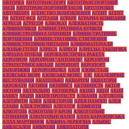
АВТОРКА
АВТОТРАНСПОРТ
АВТОТРАНСПОРТНИЙ
ЗАСІБ
АВТОТРАНСПОРТНИЙ ЗАСОБ
АВТОТРОЩА
АВТОШЛЯХ
АГЕНСТВО ВІДНОВЛЕННЯ
АГЕНТ
АГЕНТ
РФ
АГЕНТ ФСБ
АГІТАЦІЯ
АГРАРІЇ
АГРАРНА КОМПАНІЯ
АГРЕСІЯ
АГРЕСОР
АДВОКАТ
АДЕКВАТНІСТЬ
АДМІНБУДІВЛЯ
АДМІНІСТРАТИВНА БУДІВЛЯ
АДМІНІСТРАТИВНА ОДИНИЦЯ
АДМІНІСТРАТИВНЕ
ПОРУШЕННЯ
АДМІНІСТРАТИВНЕ СТЯГНЕННЯ
АДМІНІСТРАТИВНІ ПИТАННЯ
АДМІНМАТЕРІАЛИ
АДОЛЬФ ГІТЛЕР
АДРЕСА
АДРЕСИ
АДРЕСНА ТАБЛИЧКА
АДРІАНА ПУЩАК
АЕРОБАЛІСТИЧНА РАКЕТА
АЕРОДРОМ
АЕРОДРОМ "АНТОНОВ"
АЕРОДРОМ
СТРАТЕГІЧНОЇ АВІАЦІЇ
АЕРОПОРТ
АЕРОПОРТ
ЗАПОРІЖЖЯ
АЕРОРОЗВІДКА
АЗОВ
АЗОВСТАЛЬ
АЗОВСЬКЕ МОРЕ
АЗОВСЬКЕ МОРЕ_
АЗС
АКАДЕМІЧНЕ
ВЕСЛУВАННЯ
АКАПУЛЬКО
АКВАРІУМ
АКВАТОРІЯ
АКРОБАТИ
АКТИВИ
АКТИВІСТ
АКТИВНІСТЬ
АКТОР
АКТОРИ
АКТУАЛЬНО
АКУШЕРКА
АКЦИЗ
АКЦІЇ
АКЦІЇ
БАНКУ
АКЦІЯ
АКЦІЯ ПРОТЕСТУ
АЛБАНІЯ
АЛГОКОЛЬ
АЛГОРИТМ
АЛЕЯ
АЛЕЯ ГЕРОЇВ
АЛЕЯ ПАМ'ЯТІ
АЛЕЯ
СЛАВИ
АЛЕЯ ТРОЯНД
АЛІГАТОР
АЛІМЕНТИ
АЛКОГОЛЬ
АЛКОГОЛЬ У КРОВІ
АЛКОГОЛЬНЕ
СП'ЯНІННЯ
АЛКОГОЛЬНІ НАПОЇ
АЛЛА БАРАНОВСЬКА
АЛЛА МАРТИНЮК
АЛЬБІНА ДЕРЮГІНА
АЛЬЯНС
АМБАСАДОР
АМБРОЗІЯ
АМБУЛАТОРІЯ