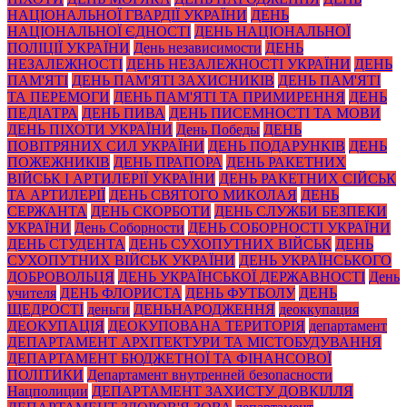
НАЦІОНАЛЬНОЇ ГВАРДІЇ УКРАЇНИ
ДЕНЬ
НАЦІОНАЛЬНОЇ ЄДНОСТІ
ДЕНЬ НАЦІОНАЛЬНОЇ
ПОЛІЦІЇ УКРАЇНИ
День независимости
ДЕНЬ
НЕЗАЛЕЖНОСТІ
ДЕНЬ НЕЗАЛЕЖНОСТІ УКРАЇНИ
ДЕНЬ
ПАМ'ЯТІ
ДЕНЬ ПАМ'ЯТІ ЗАХИСНИКІВ
ДЕНЬ ПАМ'ЯТІ
ТА ПЕРЕМОГИ
ДЕНЬ ПАМ'ЯТІ ТА ПРИМИРЕННЯ
ДЕНЬ
ПЕДІАТРА
ДЕНЬ ПИВА
ДЕНЬ ПИСЕМНОСТІ ТА МОВИ
ДЕНЬ ПІХОТИ УКРАЇНИ
День Победы
ДЕНЬ
ПОВІТРЯНИХ СИЛ УКРАЇНИ
ДЕНЬ ПОДАРУНКІВ
ДЕНЬ
ПОЖЕЖНИКІВ
ДЕНЬ ПРАПОРА
ДЕНЬ РАКЕТНИХ
ВІЙСЬК І АРТИЛЕРІЇ УКРАЇНИ
ДЕНЬ РАКЕТНИХ СІЙСЬК
ТА АРТИЛЕРІЇ
ДЕНЬ СВЯТОГО МИКОЛАЯ
ДЕНЬ
СЕРЖАНТА
ДЕНЬ СКОРБОТИ
ДЕНЬ СЛУЖБИ БЕЗПЕКИ
УКРАЇНИ
День Соборности
ДЕНЬ СОБОРНОСТІ УКРАЇНИ
ДЕНЬ СТУДЕНТА
ДЕНЬ СУХОПУТНИХ ВІЙСЬК
ДЕНЬ
СУХОПУТНИХ ВІЙСЬК УКРАЇНИ
ДЕНЬ УКРАЇНСЬКОГО
ДОБРОВОЛЬЦЯ
ДЕНЬ УКРАЇНСЬКОЇ ДЕРЖАВНОСТІ
День
учителя
ДЕНЬ ФЛОРИСТА
ДЕНЬ ФУТБОЛУ
ДЕНЬ
ЩЕДРОСТІ
деньги
ДЕНЬНАРОДЖЕННЯ
деоккупация
ДЕОКУПАЦІЯ
ДЕОКУПОВАНА ТЕРИТОРІЯ
департамент
ДЕПАРТАМЕНТ АРХІТЕКТУРИ ТА МІСТОБУДУВАННЯ
ДЕПАРТАМЕНТ БЮДЖЕТНОЇ ТА ФІНАНСОВОЇ
ПОЛІТИКИ
Департамент внутренней безопасности
Нацполиции
ДЕПАРТАМЕНТ ЗАХИСТУ ДОВКІЛЛЯ