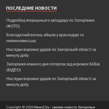
ПОСЛЕДНИЕ НОВОСТИ
Подробиці вчорашнього авіаудару по Запоріжжю
(ФОТО)
Благодатний вогонь зійшов у краснодарі та
невинномисську
Наслідки ворожих ударів по Запорізькій області за
минулу добу
Запоріжжя кожного дня потерпає від ворожих КАБів
(ВІДЕО)
Наслідки ворожих ударів по Запорізькій області за
минулу добу
Copyright © 2026
NewsCity - свежие новости Запорожья