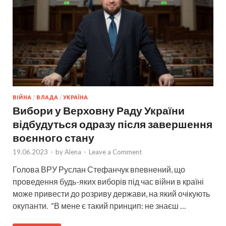
ВІЙНА
/
ВЛАДА
/
УКРАЇНА
Вибори у Верховну Раду України
відбудуться одразу після завершення
воєнного стану
19.06.2023
-
by
Alena
-
Leave a Comment
Голова ВРУ Руслан Стефанчук впевнений, що
проведення будь-яких виборів під час війни в країні
може привести до розриву держави, на який очікують
окупанти. “В мене є такий принцип: не знаєш …