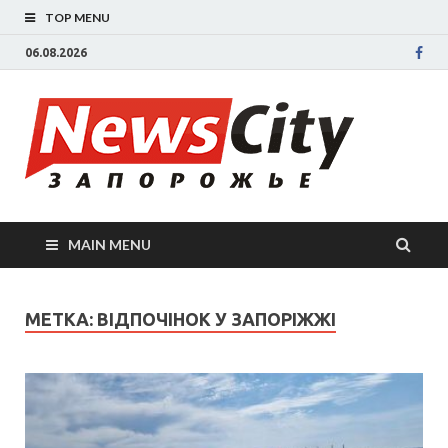
TOP MENU
06.08.2026
New
Новости
Запорожья
све
Запорожск
области
сегодня.
нов
События
MAIN MENU
Запорожья
Зап
коррупция,
политика,
сег
МЕТКА: ВІДПОЧІНОК У ЗАПОРІЖЖІ
дтп, новос
спорта