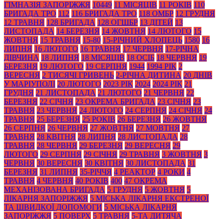
ГІМНАЗІЯ ЗАПОРІЖЖЯ
10449
11 МІСЯЦІВ
11 РОКІВ
110
БРИГАДА ТРО
112
116 БРИГАДА ТРО
118 ОМБР
12 ГРУДНЯ
12 ТРАВНЯ
128 БРИГАДА
128 ОГШБР
13 ДІТЕЙ
13
ЛИСТОПАДА
14 БЕРЕЗНЯ
14 ЖОВТНЯ
14 ЛЮТОГО
15
ЖОВТНЯ
15 ТРАВНЯ
15-80
15-РІЧНИЙ ХЛОПЕЦЬ
1580
16
ЛИПНЯ
16 ЛЮТОГО
16 ТРАВНЯ
17 ЧЕРВНЯ
17-РІЧНА
ДІВЧИНА
18 ЛИПНЯ
18 МІСЯЦІВ
18 ОСІБ
18 ЧЕРВНЯ
19
БЕРЕЗНЯ
19 ЛЮТОГО
19 СЕРПНЯ
1944
1994 РІК
2
ВЕРЕСНЯ
2 ТИСЯЧІ ГРИВЕНЬ
2-РІЧНА ДИТИНА
20 ДНІВ
У МАРІУПОЛІ
20 ЛЮТОГО
2023 РІК
2024
2024 РІК
21
ГРУДНЯ
21 ЛИСТОПАДА
21 ЛЮТОГО
21 ЧЕРВНЯ
22
БЕРЕЗНЯ
22 СІЧНЯ
23 ОКРЕМА БРИГАДА
23 СІЧНЯ
23
ТРАВНЯ
23 ЧЕРВНЯ
24 ЛЮТОГО
24 СЕРПНЯ
24 СІЧНЯ
24
ТРАВНЯ
25 БЕРЕЗНЯ
25 РОКІВ
26 БЕРЕЗНЯ
26 ЖОВТНЯ
26 СЕРПНЯ
26 ЧЕРВНЯ
27 ЖОВТНЯ
27 МОВТНЯ
27
ТРАВНЯ
28 КВІТНЯ
28 ЛИПНЯ
28 ЛИСТОПАДА
28
ТРАВНЯ
28 ЧЕРВНЯ
29 БЕРЕЗНЯ
29 ВЕРЕСНЯ
29
ЛЮТОГО
29 СЕРПНЯ
29 СІЧНЯ
29 ТРАВНЯ
3 ЖОВТНЯ
3
ЧЕРВНЯ
30 ВЕРЕСНЯ
30 КВІТНЯ
30 ЛИСТОПАДА
31
БЕРЕЗНЯ
31 ЛИПНЯ
35-РІЧЧЯ
4 РЕАКТОР
4 РОКИ
4
ТРАВНЯ
4 ЧЕРВНЯ
40 РОКІВ
400
47 ОКРЕМА
МЕХАНІЗОВАНА БРИГАДА
5 ГРУДНЯ
5 ЖОВТНЯ
5
ЛІКАРНЯ ЗАПОРІЖЖЯ
5 МІСЬКА ЛІКАРНЯ ЕКСТРЕНОЇ
ТА ШВИДКОЇ ДОПОМОГИ
5 МІСЬКА ЛІКАРНЯ
ЗАПОРІЖЖЯ
5 ПОВЕРХ
5 ТРАВНЯ
5-ТА ДИТЯЧА