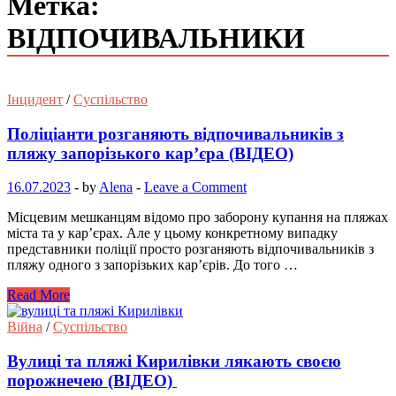
Метка:
ВІДПОЧИВАЛЬНИКИ
Інцидент
/
Суспільство
Поліціанти розганяють відпочивальників з
пляжу запорізького кар’єра (ВІДЕО)
16.07.2023
-
by
Alena
-
Leave a Comment
Місцевим мешканцям відомо про заборону купання на пляжах
міста та у кар’єрах. Але у цьому конкретному випадку
представники поліції просто розганяють відпочивальників з
пляжу одного з запорізьких кар’єрів. До того …
Read More
Війна
/
Суспільство
Вулиці та пляжі Кирилівки лякають своєю
порожнечею (ВІДЕО)