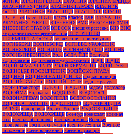
ЖИТЛО
ВЛАСНИЙ БІЗНЕС
ВЛАСНИК
ВЛАСНИК БРЕНДУ
ВЛАСНИК БУДИНКУ
ВЛАСНИК ГАРАЖУ
ВЛАСНИК
ОСЕЛІ
ВЛАСНИКИ
ВЛАСНИЦЯ
ВЛАСНІ ОЧІ
ВЛАСНІ
ПОТРЕБИ
ВЛАСНІСТЬ
власть
власюк
ВЛК
ВЛУЧАННЯ
ВЛУЧАННЯ РАКЕТИ
ВЛУЧЕННЯ
ВМС
ВНЕСЕННЯ ЗМІН
ВНЕСЕННЯ ПРАВОК
ВНЕСОК
внешняя разведка
ВНЗ
ВНО
внутренне перемещенные лица
ВНУТРІШНЬО
ПЕРЕМІЩЕНА ОСОБА
вовлечение в проституцию
ВОГНЕБЕРЦІ
ВОГНЕБОРЦІ
ВОГНЕВЕ УРАЖЕННЯ
ВОГНЕХРЕЩА
ВОГНИЩЕ
ВОГНЯНИЙ ДОЩ
ВОГОНЬ
ВОГОНЬ НЕБЕЗПЕКА
Вода
ВОДА ЙДЕ
Водитель
водительские
водительское удостоверение
ВОДІЇ
ВОДІЙ
ВОДІЙ 84 МАРШРУТУ
ВОДІЙ КЕРМАНИЧ
ВОДІЙ ТАКСІ
ВОДІЙСЬКЕ ПОСВІДЧЕННЯ
ВОДІЙСЬКІ ПРАВА
ВОДІННЯ
ВОДІННЯ НА ПІДПИТКУ
водная полиция
ВОДНИЙ БАЛАНС
ВОДНИЙ ПОТІК
водные ресурсы
водный транспорт
ВОДОГІН
ВОДОГОН
водоем
водозабор
ВОДОЙМА
Водоканал
ВОДОЛАЗИ
ВОДОЛОСТІ
ВОДОНАГРІВАЧ
ВОДОПІЛЛЯ
ВОДОПОСТАЧАННЯ
ВОДОПОСТАЧЯННЯ
ВОДОПРОВІД
ВОДОПРОВІДНА
ГАЛУЗЬ
водопровод
Водоснабжение
ВОДОСХОВИЩЕ
ВОДОХРЕЩА
ВОДОХРЕЩЕ
Военбуд
военкомат
военная
база
военная обстановка
военная помощь
Военная
прокуратура
военная ситуация
военная техника
Военное
положение
военнообязанный
военнослужащие