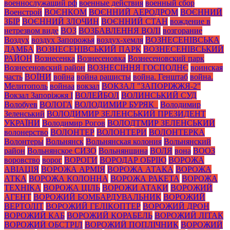
военнослужащий рф
военные действия
военный сбор
Военстрой
ВОЄНКОМ
ВОЄННИЙ АЕРОДРОМ
ВОЄННИЙ
ЗБІР
ВОЄННИЙ ЗЛОЧИН
ВОЄННИЙ СТАН
вождение в
нетрезвом виде
ВОЗ
ВОЗБАВЛЕННЯ ВОЛІ
возгорание
Воздух
воздух Запорожья
воздух-хемля
ВОЗНЕСЕНІВСЬКА
ДАМБА
ВОЗНЕСЕНІВСЬКИЙ ПАРК
ВОЗНЕСЕНІВСЬКИЙ
РАЙОН
Вознесенка
Вознесеновка
Вознесеновский парк
Вознесеновский район
ВОЗНЕСІННЯ ГОСПОДНЄ
воинская
часть
ВОЇНИ
война
война рашисты
война. Генштаб
война.
Мелитополь
войнаа
вокзал
ВОКЗАЛ "ЗАПОРІЖЖЯ-2"
Вокзал Запоріжжя І
ВОЛЕЙБОЛ
ВОЛИНСЬКИЙ СУД
Волобуев
ВОЛОГА
ВОЛОДИМИР БУРЯК_
Володимир
Зеленський
ВОЛОДИМИР ЗЕЛЕНСЬКИЙ ПРЕЗИДЕНТ
УКРАЇНИ
Володимир Рогов
ВОЛОДТМИР ЗЕЛЕНСЬКИЙ
волонерство
ВОЛОНТЕР
ВОЛОНТЕРИ
ВОЛОНТЕРКА
Волонтеры
Вольнянск
Вольнянская колония
Вольнянский
район
Вольнянское СИЗО
Вольнянщина
ВОЛЯ
вона
ВООЗ
воровство
ворог
ВОРОГИ
ВОРОДАР ОБРІЮ
ВОРОЖА
АВІАЦІЯ
ВОРОЖА АРМІЯ
ВОРОЖА АТАКА
ВОРОЖА
АТКА
ВОРОЖА КОЛОННА
ВОРОЖА РАКЕТА
ВОРОЖА
ТЕХНІКА
ВОРОЖА ЦІЛЬ
ВОРОЖИ АТАКИ
ВОРОЖИЙ
АГЕНТ
ВОРОЖИЙ БОМБАРДУВАЛЬНИК
ВОРОЖИЙ
ВЕРТОЛІТ
ВОРОЖИЙ ГЕЛІКОПТЕР
ВОРОЖИЙ ДРОН
ВОРОЖИЙ КАБ
ВОРОЖИЙ КОРАБЕЛЬ
ВОРОЖИЙ ЛІТАК
ВОРОЖИЙ ОБСТРІЛ
ВОРОЖИЙ ПОПЛІЧНИК
ВОРОЖИЙ