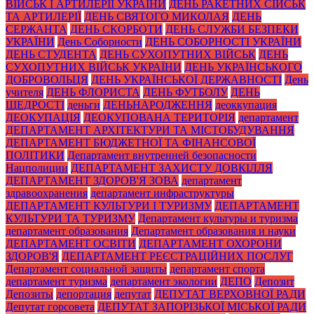
ВІЙСЬК І АРТИЛЕРІЇ УКРАЇНИ
ДЕНЬ РАКЕТНИХ СІЙСЬК
ТА АРТИЛЕРІЇ
ДЕНЬ СВЯТОГО МИКОЛАЯ
ДЕНЬ
СЕРЖАНТА
ДЕНЬ СКОРБОТИ
ДЕНЬ СЛУЖБИ БЕЗПЕКИ
УКРАЇНИ
День Соборности
ДЕНЬ СОБОРНОСТІ УКРАЇНИ
ДЕНЬ СТУДЕНТА
ДЕНЬ СУХОПУТНИХ ВІЙСЬК
ДЕНЬ
СУХОПУТНИХ ВІЙСЬК УКРАЇНИ
ДЕНЬ УКРАЇНСЬКОГО
ДОБРОВОЛЬЦЯ
ДЕНЬ УКРАЇНСЬКОЇ ДЕРЖАВНОСТІ
День
учителя
ДЕНЬ ФЛОРИСТА
ДЕНЬ ФУТБОЛУ
ДЕНЬ
ЩЕДРОСТІ
деньги
ДЕНЬНАРОДЖЕННЯ
деоккупация
ДЕОКУПАЦІЯ
ДЕОКУПОВАНА ТЕРИТОРІЯ
департамент
ДЕПАРТАМЕНТ АРХІТЕКТУРИ ТА МІСТОБУДУВАННЯ
ДЕПАРТАМЕНТ БЮДЖЕТНОЇ ТА ФІНАНСОВОЇ
ПОЛІТИКИ
Департамент внутренней безопасности
Нацполиции
ДЕПАРТАМЕНТ ЗАХИСТУ ДОВКІЛЛЯ
ДЕПАРТАМЕНТ ЗДОРОВ'Я ЗОВА
департамент
здравоохранения
департамент инфраструктуры
ДЕПАРТАМЕНТ КУЛЬТУРИ І ТУРИЗМУ
ДЕПАРТАМЕНТ
КУЛЬТУРИ ТА ТУРИЗМУ
Департамент культуры и туризма
департамент образования
Департамент образования и науки
ДЕПАРТАМЕНТ ОСВІТИ
ДЕПАРТАМЕНТ ОХОРОНИ
ЗДОРОВ'Я
ДЕПАРТАМЕНТ РЕЄСТРАЦІЙНИХ ПОСЛУГ
Департамент социальной защиты
департамент спорта
департамент туризма
департамент экологии
ДЕПО
Депозит
Депозиты
депортация
депутат
ДЕПУТАТ ВЕРХОВНОЇ РАДИ
Депутат горсовета
ДЕПУТАТ ЗАПОРІЗЬКОЇ МІСЬКОЇ РАДИ