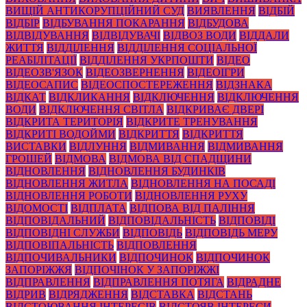
ВИЩІЙ АНТИКОРУПЦІЙНИЙ СУД
ВИЯВЛЕННЯ
ВІДБІЙ
ВІДБІР
ВІДБУВАННЯ ПОКАРАННЯ
ВІДБУДОВА
ВІДВІДУВАННЯ
ВІДВІДУВАЧІ
ВІДВОЗ ВОДИ
ВІДДАЛИ
ЖИТТЯ
ВІДДІЛЕННЯ
ВІДДІЛЕННЯ СОЦІАЛЬНОЇ
РЕАБІЛІТАЦІЇ
ВІДДІЛЕННЯ УКРПОШТИ
ВІДЕО
ВІДЕОЗВ'ЯЗОК
ВІДЕОЗВЕРНЕННЯ
ВІДЕОІГРИ
ВІДЕОСАПИС
ВІДЕОСПОСТЕРЕЖЕННЯ
ВІДЗНАКА
ВІДКАТ
ВІДКЛИКАННЯ
ВІДКЛЮЧЕННЯ
ВІДКЛЮЧЕННЯ
ВОДИ
ВІДКЛЮЧЕННЯ СВІТЛА
ВІДКРИВАЄ ДВЕРІ
ВІДКРИТА ТЕРИТОРІЯ
ВІДКРИТЕ ТРЕНУВАННЯ
ВІДКРИТІ ВОДОЙМИ
ВІДКРИТТЯ
ВІДКРИТТЯ
ВИСТАВКИ
ВІДЛУННЯ
ВІДМИВАННЯ
ВІДМИВАННЯ
ГРОШЕЙ
ВІДМОВА
ВІДМОВА ВІД СПАДЩИНИ
ВІДНОВЛЕННЯ
ВІДНОВЛЕННЯ БУДИНКІВ
ВІДНОВЛЕННЯ ЖИТЛА
ВІДНОВЛЕННЯ НА ПОСАДІ
ВІДНОВЛЕННЯ РОБОТИ
ВІДНОВЛЕННЯ РУХУ
ВІДОМОСТІ
ВІДПЛАТА
ВІДПОВА ВІД ПАЛІННЯ
ВІДПОВІДАЛЬНИЙ
ВІДПОВІДАЛЬНІСТЬ
ВІДПОВІДІ
ВІДПОВІДНІ СЛУЖБИ
ВІДПОВІДЬ
ВІДПОВІДЬ МЕРУ
ВІДПОВІПАЛЬНІСТЬ
ВІДПОВЛЕННЯ
ВІДПОЧИВАЛЬНИКИ
ВІДПОЧИНОК
ВІДПОЧИНОК
ЗАПОРІЖЖЯ
ВІДПОЧІНОК У ЗАПОРІЖЖІ
ВІДПРАВЛЕННЯ
ВІДПРАВЛЕННЯ ПОТЯГА
ВІДРАДНЕ
ВІДРИВ
ВІДРЯДЖЕННЯ
ВІДСТАВКА
ВІДСТАНЬ
ВІДСТОЮВАННЯ ІНТЕРЕСІВ
ВІДСТОЯВ ІНТЕРЕСИ