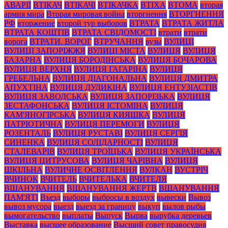
АВАРІЇ
ВТІКАЧ
ВТІКАЧІ
ВТІКАЧКА
ВТІХА
ВТОМА
вторая
армия мира
Вторая мировая война
вторгнення
ВТОРГНЕННЯ
РФ
вторжение
второй тур выборов
ВТРАТА
ВТРАТА ЖИТЛА
ВТРАТА КОШТІВ
ВТРАТА СВІДОМОСТІ
втрати
втрати
ворога
ВТРАТИ. ВОРОГ
ВТРУЧАННЯ
вузы
ВУЛИЦІ
ВУЛИЦІ ЗАПОРІЖЖЯ
ВУЛИЦІ МІСТА
ВУЛИЦЯ
ВУЛИЦЯ
БАЗАРНА
ВУЛИЦЯ БОРОДІНСЬКА
ВУЛИЦЯ БОЧАРОВА
ВУЛИЦЯ ВЕРХНЯ
ВУЛИЦЯ ГАГАРІНА
ВУЛИЦЯ
ГРЕБЕЛЬНА
ВУЛИЦЯ ДІАГОНАЛЬНА
ВУЛИЦЯ ДМИТРА
АПУХТІНА
ВУЛИЦЯ ДУДИКІНА
ВУЛИЦЯ ЕНТУЗІАСТІВ
ВУЛИЦЯ ЗАВОДСЬКА
ВУЛИЦЯ ЗАПОРІЗЬКА
ВУЛИЦЯ
ЗЕСТАФОНСЬКА
ВУЛИЦЯ ІСТОМІНА
ВУЛИЦЯ
КАМ'ЯНОГІРСЬКА
ВУЛИЦЯ КИЯШКА
ВУЛИЦЯ
ПАТРІОТИЧНА
ВУЛИЦЯ ПЕРЕМОГИ
ВУЛИЦЯ
РОЗЕНТАЛЬ
ВУЛИЦЯ РУСТАВІ
ВУЛИЦЯ СЕРГІЯ
СИНЕНКА
ВУЛИЦЯ СОЛІДАРНОСТІ
ВУЛИЦЯ
СТАЛЕВАРІВ
ВУЛИЦЯ ТРОЇЦЬКА
ВУЛИЦЯ УКРАЇНСЬКА
ВУЛИЦЯ ЦИТРУСОВА
ВУЛИЦЯ ЧАРІВНА
ВУЛИЦЯ
ШКІЛЬНА
ВУЛИЧНЕ ОСВІТЛЕННЯ
ВУЛКАН
ВУСТРІЧ
ВЧИНОК
ВЧИТЕЛЬ
ВЧИТЕЛЬКА
ВЧИТЕЛЯ
ВШАНУВАННЯ
ВШАНУВАННЯ ЖЕРТВ
ВШАНУВАННЯ
ПАМ'ЯТІ
Въезд
выборы
выбросы в воздух
вывески
Вывоз
вывоз мусора
выезд
выезд за границу
выкуп
вылов рыбы
вымогательство
выплаты
Выпуск
Вырва
вырубка деревьев
Выставка
высшее образование
Высший совет правосудия