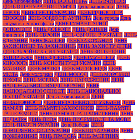
День влюбленных
ДЕНЬ ВОЛОНТЕРА
ДЕНЬ ВЧИТЕЛЯ
ДЕНЬ ВШАНУВАННЯ ПАМ'ЯТІ
День вышиванки
ДЕНЬ
ГЕРОЇВ
ДЕНЬ ГЕРОЇВ УКРАЇНИ
ДЕНЬ ГІДНОСТІ ТА
СВОБОДИ
ДЕНЬ ГОРДОСТІ АУТИСТА
День города
День
государственного флага
ДЕНЬ ГУМАНІТАРНОЇ
ДОПОМОГИ
ДЕНЬ ДОБРОТИ
ДЕНЬ ДОНЬКИ
День
Единения
ДЕНЬ ЄВРОПИ
ДЕНЬ ЄВРОПИ В УКРАЇНІ
ДЕНЬ
ЄДНАННЯ
ДЕНЬ ЖАЛОБИ
ДЕНЬ ЗАКОХАНИХ
ДЕНЬ
ЗАХИСНИКІВ ТА ЗАХИСНИЦЬ
ДЕНЬ ЗАХИСТУ ДІТЕЙ
ДЕНЬ ЗБРОЙНИХ СИЛ УКРАЇНИ
ДЕНЬ ЗВІЛЬНЕННЯ
ЗАПОРІЖЖЯ
ДЕНЬ ЗДОРОВ'Я
ДЕНЬ ІМУНІТЕТУ
ДЕНЬ
КІНОЛОГА
ДЕНЬ КОНСТИТУЦІЇ УКРАЇНИ
ДЕНЬ
МАЛЮКА
ДЕНЬ МАТЕРІ
ДЕНЬ МИЛОСЕРДЯ
ДЕНЬ
МІСТА
День молодежи
ДЕНЬ МОЛОДІ
ДЕНЬ МОРСЬКОЇ
ПІХОТИ
ДЕНЬ МОРЯКА
ДЕНЬ НАРОДЖЕННЯ
ДЕНЬ
НАЦІОНАЛЬНОЇ ГВАРДІЇ УКРАЇНИ
ДЕНЬ
НАЦІОНАЛЬНОЇ ЄДНОСТІ
ДЕНЬ НАЦІОНАЛЬНОЇ
ПОЛІЦІЇ УКРАЇНИ
День независимости
ДЕНЬ
НЕЗАЛЕЖНОСТІ
ДЕНЬ НЕЗАЛЕЖНОСТІ УКРАЇНИ
ДЕНЬ
ПАМ'ЯТІ
ДЕНЬ ПАМ'ЯТІ ЗАХИСНИКІВ
ДЕНЬ ПАМ'ЯТІ
ТА ПЕРЕМОГИ
ДЕНЬ ПАМ'ЯТІ ТА ПРИМИРЕННЯ
ДЕНЬ
ПЕДІАТРА
ДЕНЬ ПИВА
ДЕНЬ ПИСЕМНОСТІ ТА МОВИ
ДЕНЬ ПІХОТИ УКРАЇНИ
День Победы
ДЕНЬ
ПОВІТРЯНИХ СИЛ УКРАЇНИ
ДЕНЬ ПОДАРУНКІВ
ДЕНЬ
ПОЖЕЖНИКІВ
ДЕНЬ ПРАПОРА
ДЕНЬ РАКЕТНИХ