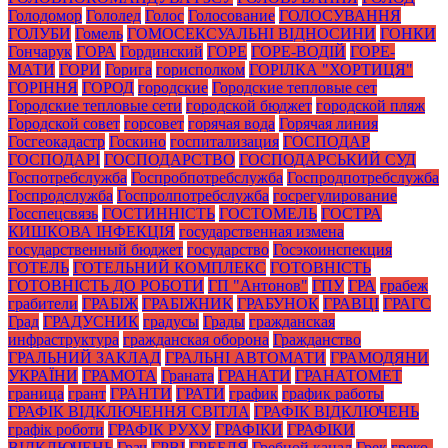
Голодомор
Гололед
Голос
Голосование
ГОЛОСУВАННЯ
ГОЛУБИ
Гомель
ГОМОСЕКСУАЛЬНІ ВІДНОСИНИ
ГОНКИ
Гончарук
ГОРА
Гординский
ГОРЕ
ГОРЕ-ВОДІЙ
ГОРЕ-
МАТИ
ГОРИ
Горига
горисполком
ГОРІЛКА "ХОРТИЦЯ"
ГОРІННЯ
ГОРОД
городские
Городские тепловые сет
Городские тепловые сети
городской бюджет
городской пляж
Городской совет
горсовет
горячая вода
Горячая линия
Госгеокадастр
Госкино
госпитализация
ГОСПОДАР
ГОСПОДАРІ
ГОСПОДАРСТВО
ГОСПОДАРСЬКИЙ СУД
Госпотребслужба
Госпробпотребслужба
Госпродпотребслужба
Госпродслужба
Госпролпотребслужба
госрегулирование
Госспецсвязь
ГОСТИННІСТЬ
ГОСТОМЕЛЬ
ГОСТРА
КИШКОВА ІНФЕКЦІЯ
государственная измена
государственный бюджет
государство
Госэкоинспекция
ГОТЕЛЬ
ГОТЕЛЬНИЙ КОМПЛЕКС
ГОТОВНІСТЬ
ГОТОВНІСТЬ ДО РОБОТИ
ГП "Антонов"
ГПУ
ГРА
грабеж
грабители
ГРАБІЖ
ГРАБІЖНИК
ГРАБУНОК
ГРАВЦІ
ГРАГС
Град
ГРАДУСНИК
градусы
Грады
гражданская
инфраструктура
гражданская оборона
Гражданство
ГРАЛЬНИЙ ЗАКЛАД
ГРАЛЬНІ АВТОМАТИ
ГРАМОДЯНИ
УКРАЇНИ
ГРАМОТА
Граната
ГРАНАТИ
ГРАНАТОМЕТ
граница
грант
ГРАНТИ
ГРАТИ
график
график работы
ГРАФІК ВІДКЛЮЧЕННЯ СВІТЛА
ГРАФІК ВІДКЛЮЧЕНЬ
графік роботи
ГРАФІК РУХУ
ГРАФІКИ
ГРАФІКИ
ВІДКЛЮЧЕНЬ
Грач
ГРВІ
ГРЕБЛЯ
Гребной канал
Грек
греко-