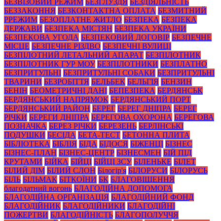
БЕЗВІЗОВИЙ РЕЖИМ
БЕЗГЛУЗДЯ
БЕЗДІЯЛЬНІСТЬ
БЕЗЗАКОННЯ
БЕЗКОНТАКТНА ОПЛАТА
БЕЗМИТНИЙ
РРЕЖИМ
БЕЗОПЛАТНЕ ЖИТЛО
БЕЗПЕКА
БЕЗПЕКА
ДЕРЖАВИ
БЕЗПЕКА МІСТЯН
БЕЗПЕКА УКРАЇНИ
БЕЗПЕКОВА УГОДА
БЕЗПЕКОВИЙ ДОГОВІР
БЕЗПЕЧНЕ
МІСЦЕ
БЕЗПЕЧНЕ РІЗДВО
БЕЗПЕЧНІ ВУЛИЦІ
БЕЗПІЛОТНИЙ ЛЕТАЛЬНИЙ АПАРАТ
БЕЗПІЛОТНИК
БЕЗПІЛОТНИК ГУР МОУ
БЕЗПІЛОТНИКИ
БЕЗПЛАТНО
БЕЗПРИТУЛЬНІ
БЕЗПРИТУЛЬНІ СОБАКИ
БЕЗПРИТУЛЬНІ
ТВАРИНИ
БЕЗРОБІТТЯ
БЕЛЬБЕК
БЕЛЬГІЯ
БЕНЗИН
БЕНІН
БЕОМЕТРИЧНІ ДАНІ
БЕПЕЗПЕКА
БЕРДЯНСЬК
БЕРДЯНСЬКИЙ НАПРЯМОК
БЕРДЯНСЬКИЙ ПОРТ
БЕРДЯНСЬКИЙ РАЙОН
БЕРЕГ
БЕРЕГ ДНІПРА
БЕРЕГ
РІЧКИ
БЕРЕГИ ДНІПРА
БЕРЕГОВА ОХОРОНА
БЕРЕГОВА
ПОЗНАЧКА
БЕРЕЗ РІЧКИ
БЕРЕЗЕНЬ
БЕРЛІНСЬКІ
ПОДУШКИ
БЕСІДА
БЕТА-ТЕСТ
БЕТОННА ПЛИТА
БІБЛІОТЕКА
БІБЛІЯ
БІДА
БІДОСЯ
БІЖЕНЦІ
БІЗНЕС
БІЗНЕС-ПЛАН
БІЗНЕС-ЦЕНТР
БІЗНЕСМЕН
БІЙ ПІД
КРУТАМИ
БІЙКА
БІЙЦІ
БІЙЦІ ЗСУ
БІЛЕНЬКЕ
БІЛЕТ
БІЛИЙ ДІМ
БІЛИЙ СЛОН
Білогір'я
БІЛОРУСИ
БІЛОРУСЬ
БІЛЬ
БІЛЬМАК
БІТКОЇНИ
БК
БЛАГОВІЩЕННЯ
благодатний вогонь
БЛАГОДІЙНА ДОПОМОГА
БЛАГОДІЙНА ОРГАНІЗАЦІЯ
БЛАГОДІЙНИЙ ФОНД
БЛАГОДІЙНИК
БЛАГОДІЙНИКИ
БЛАГОДІЙНІ
ПОЖЕРТВИ
БЛАГОДІЙНІСТЬ
БЛАГОПОЛУЧЧЯ