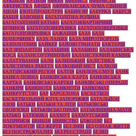
АУКЦІОН
АУТИЗМ
АФЕРА
АФЕРИСТ
АФЕРИСТИ
АФЕРИСТКА
АФІША
АФРИКАНСЬКА ЧУМА СВИНЕЙ
АШАН
Б'ЮТІ-ПРОЦЕДУРА
БАБИН ЯР
БАБУРКА
БАБУСЯ
БАБЦЯ
БАВОВНА
БАГАТОДІТНА РОДИНА
БАГАТОДІТНИЙ БАТЬКО
БАГАТОКВАРТИРНИЙ
БУДИНОК
БАГАТОПОВЕРХІВКА
БАГАТОПОВЕРХІВКИ
БАГАТОПОВІРХІВКА
БАЖАННЯ
БАЗА
БАЗА
ВІДПОЧИНКУ
БАЗА ДАНИХ
БАЗА МИРОТВОРЕЦЬ
БАЗПІЛОТНИК
БАЙКЕР
БАЙОВІ ГРАНАТИ
БАКТЕРІЯ
БАЛ ЗРИЗАНТЕМ
БАЛАБИНЕ
БАЛАБИНО
БАЛАБІНСЬКА
КОСА
БАЛАНСОУТРИМУВАЧ
БАЛАНСУЮЧИЙ КАМІНЬ
БАЛАТУВАННЯ
БАЛИ
БАЛИЦЬКИЙ
БАЛІСТИКА
БАЛІСТИЧНА РАКЕТА
БАЛКОВИЙ МІСТ
БАЛКОН
БАЛТІЙСЬКИЙ РЕГІОН
БАЛТІЯ
БАНДЕРА-СМУЗІ
БАНК
БАНКА ПОВНА
БАНКІВСЬКА КАРТА
БАНКІВСЬКА
КАРТКА
БАНКІВСЬКІ КАРТКИ
БАНКІВСЬКІ ОПЕРАЦІЇ
БАНКІРИ
БАНКНОТА
БАНКНОТИ
БАНКОМАТ
БАНКРУТСТВО
БАР
БАРСЕЛОНА
БАСКЕТБОЛ
БАСКЕТБОЛЬНИЙ КЛУБ ЗАПОРІЖЖЯ
БАТАЛЬЙОН
АЗОВ
БАТЬКИ
БАТЬКИ ТА ДІТИ
БАТЬКІВСЬКІ
ОБОВ'ЯЗКИ
БАТЬКІВСЬКІ ПРАВА
БАТЬКІВЩИНА-МАТИ
БАТЬКО
БАТЮШКА
БАХМУТ
БАХМУТСЬКИЙ
НАПРЯМОК
БВИБЦЯ
БВИВСТВО
БДЖОЛЯР
БЕЗ
ДОКУМЕНТІВ
БЕЗ ЖЕРТВ
БЕЗ ЗМІН
БЕЗ ОЗНАК ЖИТТЯ
БЕЗ ПОСТРАЖДАЛИХ
БЕЗ РЕЄСТРАЦІЇ
БЕЗВІЗ