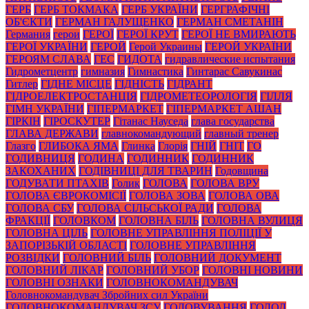
ГЕРБ
ГЕРБ ТОКМАКА
ГЕРБ УКРАЇНИ
ГЕРГРАФІЧНІ
ОБ'ЄКТИ
ГЕРМАН ГАЛУЩЕНКО
ГЕРМАН СМЕТАНІН
Германия
герои
ГЕРОЇ
ГЕРОЇ КРУТ
ГЕРОЇ НЕ ВМИРАЮТЬ
ГЕРОЇ УКРАЇНИ
ГЕРОЙ
Герой Украины
ГЕРОЙ УКРАЇНИ
ГЕРОЯМ СЛАВА
ГЕС
ГИДОТА
гидравлические испытания
Гидрометцентр
гимназия
Гимнастика
Гинтарас Савукинас
Гитлер
ГІДНЕ МІСЦЕ
ГІДНІСТЬ
ГІДРАНТ
ГІДРОЕЛЕКТРОСТАНЦІЯ
ГІДРОМЕТЕОРОЛОГІЯ
ГІЛЛЯ
ГІМН УКРАЇНИ
ГІПЕРМАРКЕТ
ГІПЕРМАРКЕТ АШАН
ГІРКІН
ГІРОСКУТЕР
Гітанас Науседа
глава государства
ГЛАВА ДЕРЖАВИ
главнокомандующий
главный тренер
Глазго
ГЛИБОКА ЯМА
Глинка
Глорія
ГНІЙ
ГНІТ
ГО
ГОДИВНИЦЯ
ГОДИНА
ГОДИННИК
ГОДИННИК
ЗАКОХАНИХ
ГОДІВНИЦІ ДЛЯ ТВАРИН
Годовщина
ГОДУВАТИ ПТАХІВ
Голик
ГОЛОВА
ГОЛОВА ВРУ
ГОЛОВА ЄВРОКОМІСІЇ
ГОЛОВА ЗОВА
ГОЛОВА ОВА
ГОЛОВА СБУ
ГОЛОВА СІЛЬСЬКОЇ РАДИ
ГОЛОВА
ФРАКЦІЇ
ГОЛОВКОМ
ГОЛОВНА БІЛЬ
ГОЛОВНА ВУЛИЦЯ
ГОЛОВНА ЦІЛЬ
ГОЛОВНЕ УПРАВЛІННЯ ПОЛІЦІЇ У
ЗАПОРІЗЬКІЙ ОБЛАСТІ
ГОЛОВНЕ УПРАВЛІННЯ
РОЗВІДКИ
ГОЛОВНИЙ БІЛЬ
ГОЛОВНИЙ ДОКУМЕНТ
ГОЛОВНИЙ ЛІКАР
ГОЛОВНИЙ УБОР
ГОЛОВНІ НОВИНИ
ГОЛОВНІ ОЗНАКИ
ГОЛОВНОКОМАНДУВАЧ
Головнокомандувач Збройних сил України
ГОЛОВНОКОМАНДУВАЧ ЗСУ
ГОЛОВУВАННЯ
ГОЛОД