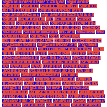
БУДАПЕШТСЬКИЙ МЕМОРАНДУМ
БУДЕ ВЕСНА
БУДИНКИ
БУДИНОК
БУДИНОК КУЛЬТУРИ
БУДИНОК
СІМЕЙНОГО ТИПУ
БУДІВЕЛЬНА КОМПАНІЯ
БУДІВЕЛЬНЕ СМІТТЯ
БУДІВЕЛЬНИЙ МАЙДАНЧИК
БУДІВЛЯ
БУДІВНИЦТВО
БУК
БУКОВИНА
БУЛАВА
БУЛІНГ
БУЛЬВАР ВІНТЕРА
БУЛЬВАР ЦЕНТРАЛЬНИЙ
БУЛЬВАР ШЕВЧЕНКА
БУЛЬВАР ШЕВЧЕНКО
БУМБОКС
БУМЕРАНГ
БУНТ ПРИГОЖИНА
БУРЕВІЙ
БУРУЛЬКА
БУРЯ
БУХГАЛТЕРКА
БУЦЕФАЛ
БУЧА
БУЧАЦЬКА
ТЕРИТОРІАЛЬНА ГРОМАДА
БЮДЖЕТ
БЮДЖЕТ МІСТА
БЮДЖЕТ УКРАЇНИ
БЮДЖЕТНА КОМІСІЯ
БЮДЖЕТНІ
КОШТИ
БЮЛЕТЕНІ
БЮРО РИТУАЛЬНИХ ПОСЛУГ
БЮСТ
В ЦІЛЬ
В'ЯЗНИЦЯ
В'ЯЗНІ
ВАГІТНІСТЬ
ВАГНЕР
ВАГОН
ВАЖКЕ ОЗБРОЄННЯ
ВАЖКИ ТРАВМИ
ВАЖКИЙ СТАН
ВАЖЛИВИЙ ПРОЄКТ
ВАЖЛИВІ РІШЕННЯ
ВАЖЛИВО
ВАЗ
ВАКАНСІЯ
ВАКС
ВАКЦИНА
ВАКЦИНАЦІЯ
ВАКЦИНОБУС
ВАЛЕНТИН РЕЗНІЧЕНКО
ВАЛЕРІЙ
БАРАНОВ
ВАЛЕРІЙ ЗАЛУЖНИЙ
ВАЛЕРІЙ
ЛОБАНОВСЬКИЙ
ВАЛЕРІЙ МОСТОВИЙ
ВАЛЕРІЙ
ПРОЗАПАС
ВАЛЕРІЙ ШЕРШЕНЬ
ВАЛІДАТОР
ВАЛІЗА
ВАНДАЛИ
ВАНДАЛІЗМ
ВАНТАЖ
ВАНТАЖІВКА
ВАНТАЖІВКИ
ВАНТАЖНЕ СПОЛУЧЕННЯ
ВАНТАЖНИЙ
АВТОМОБІЛЬ
ВАНТАЖНИЙ ПОТЯГ
ВАНТАЖНІ ВАГОНИ
ВАНТОВИЙ МІСТ
ВАРІАНТ
ВАРІАНТИ
ВАРТА
ВАРТІСТЬ
ВАРШАВА
ВАСИЛІВКА
ВАСИЛІВКА_
ВАСИЛІВСЬКИЙ