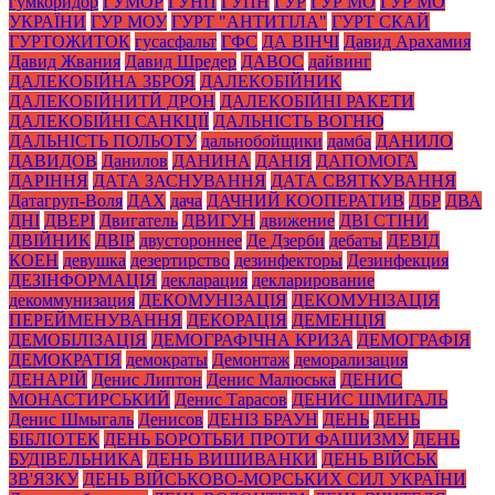
гумкоридор
ГУМОР
ГУНП
ГУПН
ГУР
ГУР МО
ГУР МО
УКРАЇНИ
ГУР МОУ
ГУРТ "АНТИТІЛА"
ГУРТ СКАЙ
ГУРТОЖИТОК
гусасфальт
ГФС
ДА ВІНЧІ
Давид Арахамия
Давид Жвания
Давид Шредер
ДАВОС
дайвинг
ДАЛЕКОБІЙНА ЗБРОЯ
ДАЛЕКОБІЙНИК
ДАЛЕКОБІЙНИТЙ ДРОН
ДАЛЕКОБІЙНІ РАКЕТИ
ДАЛЕКОБІЙНІ САНКЦІЇ
ДАЛЬНІСТЬ ВОГНЮ
ДАЛЬНІСТЬ ПОЛЬОТУ
дальнобойщики
дамба
ДАНИЛО
ДАВИДОВ
Данилов
ДАНИНА
ДАНІЯ
ДАПОМОГА
ДАРІННЯ
ДАТА ЗАСНУВАННЯ
ДАТА СВЯТКУВАННЯ
Датагруп-Воля
ДАХ
дача
ДАЧНИЙ КООПЕРАТИВ
ДБР
ДВА
ДНІ
ДВЕРІ
Двигатель
ДВИГУН
движение
ДВІ СТІНИ
ДВІЙНИК
ДВІР
двустороннее
Де Дзерби
дебаты
ДЕВІД
КОЕН
девушка
дезертирство
дезинфекторы
Дезинфекция
ДЕЗІНФОРМАЦІЯ
декларация
декларирование
декоммунизация
ДЕКОМУНІЗАЦІЯ
ДЕКОМУНІЗАЦІЯ
ПЕРЕЙМЕНУВАННЯ
ДЕКОРАЦІЯ
ДЕМЕНЦІЯ
ДЕМОБІЛІЗАЦІЯ
ДЕМОГРАФІЧНА КРИЗА
ДЕМОГРАФІЯ
ДЕМОКРАТІЯ
демократы
Демонтаж
деморализация
ДЕНАРІЙ
Денис Липтон
Денис Малюська
ДЕНИС
МОНАСТИРСЬКИЙ
Денис Тарасов
ДЕНИС ШМИГАЛЬ
Денис Шмыгаль
Денисов
ДЕНІЗ БРАУН
ДЕНЬ
ДЕНЬ
БІБЛІОТЕК
ДЕНЬ БОРОТЬБИ ПРОТИ ФАШИЗМУ
ДЕНЬ
БУДІВЕЛЬНИКА
ДЕНЬ ВИШИВАНКИ
ДЕНЬ ВІЙСЬК
ЗВ'ЯЗКУ
ДЕНЬ ВІЙСЬКОВО-МОРСЬКИХ СИЛ УКРАЇНИ