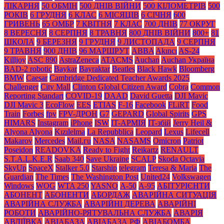
ЛІКАРНЯ
50 ОБМІН
500 ДНІВ ВІЙНИ
500 КІЛОМЕТРІВ
500
РОКІВ
6 ГРУДНЯ
6 КЛАС
6 МІСЯЦІВ
6 СІЧНЯ
600
ГРИВЕНЬ
65 ОМБР
7 КВІТНЯ
7 КЛАС
700 ДНІВ
77 ОКРУГ
8 ВЕРЕСНЯ
8 СЕРПНЯ
8 ТРАВНЯ
800 ДНІВ ВІЙНИ
800+
81
ШКОЛА
9 БЕРЕЗНЯ
9 ГРУДНЯ
9 ЛИСТОПАДА
9 СЕРПНЯ
9 ТРАВНЯ
900 ДНІВ
96 МАРШРУТ
ABBA
Akıncı
AS-24
Killjoy
ASC 890
AstraZeneca
ATACMS
Auchan
Auchan Україна
BAD-2 robotic
Baykar
Bayraktar
Beatles
Black Нawk
Bloomberg
BMW
Caesar
Cambridge Dedicated Teacher Awards 2025
Challenger
City Mall
Clinton Global Citizen Award
Cobra
Common
Reporting Standart
COVID-19
DAAD
David Guetta
DJI Mavic
DJI Mavic 3
EcoFlow
EES
ETIAS
F-16
Facebook
FLiRT
Food
Train
Forbes
fpv
FPV-ДРОН
G7
GEPARD
Global Spirits
GPS
HIMARS
Instagram
iPhone
ISW
IT-АРМІЯ
IT-збій
Jerry Heil &
Alyona Alyona
Kızılelma
La Repubblica
Leopard
Lexus
Lifecell
Makarov
Mercedes
Mаil.гu
NASA
NASAMS
Omicron
Patriot
Poseidon
READOVKA
Ready to Fight
Reikartz
RENAULT
S.T.A.L.K.E.R
Saab 340
Save Ukraine
SCALP
Skoda Octavia
SkyUp
SpaceX
Stalker 5.0
Starship
telegram
Teresa & Maria
The
Guardian
The Times
The Washington Post
United24
Volkswagen
Windows
WOG
WTA 250
YASNO
А-50
А-95
АБІТУРІЄНТИ
АБОНЕНТ
АБОНЕНТИ
АБОРДАЖ
АВАРІЙНА СИТУАЦІЯ
АВАРІЙНА СЛУЖБА
АВАРІЙНІ ДЕРЕВА
АВАРІЙНІ
РОБОТИ
АВАРІЙНО-РЯТУВАЛЬНА СЛУЖБА
АВАРІЯ
АВДІЇВКА
АВІАБАЗА
АВІАБАЗА РФ
АВІАБОМБА