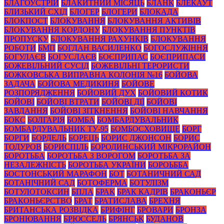
БЛАГОУСТРІЙ
БЛАКИТНИЙ МІСЯЦЬ
БЛАНК
БЛЕКАУТ
БЛИЗЬКИЙ СХІД
БЛОГЕР
БЛОГЕРИ
БЛОКАДА
БЛОКПОСТ
БЛОКУВАННЯ
БЛОКУВАННЯ АКТИВІВ
БЛОКУВАННЯ КОРДОНУ
БЛОКУВАННЯ ПУНКТІВ
ПРОПУСКУ
БЛОКУВАННЯ РАХУНКІВ
БЛОКУВАННЯ
РОБОТИ
БМП
БОГДАН ВАСИЛЕНКО
БОГОСЛУЖІННЯ
БОГУЛАЄВ
БОГУСЛАЄВ
БОЄПРИПАС
БОЄПРИПАСИ
БОЖЕВІЛЬНИЙ СУСІД
БОЖЕВІЛЬНІ ТЕРОРИСТИ
БОЖКОВСЬКА ВИПРАВНА КОЛОНІЯ №16
БОЙОВА
ЗАДАЧА
БОЙОВА МЕДИКИНЯ
БОЙОВЕ
РОЗПОРЯДЖЕННЯ
БОЙОВИЙ ДУХ
БОЙОВИЙ КОТИК
БОЙОВІ
БОЙОВІ ВТРАТИ
БОЙОВІ ДІЇ
БОЙОВІ
ЗАВДАННЯ
БОЙОВІ ЗІТКНЕННЯ
БОЙОВІ НАВЧАННЯ
БОКС
БОЛГАРІЯ
БОМБА
БОМБАРДУВАЛЬНИК
БОМБАРДУВАЛЬНИК ТУ-95
БОМБОСХОВИЩЕ
БОРГ
БОРГИ
БОРДЕЛЬ
БОРЕЦЬ
БОРИС ДЖОНСОН
БОРИС
ТОДУРОВ
БОРИСПІЛЬ
БОРОДИНСЬКИЙ МІКРОРАЙОН
БОРОТЬБА
БОРОТЬБА З ВОРОГОМ
БОРОТЬБА ЗА
НЕЗАЛЕЖНІСТЬ
БОРОТЬБА УКРАЇНИ
БОРОЬББА
БОСТОНСЬКИЙ МАРАФОН
БОТ
БОТАНИЧНИЙ САД
БОТАНІЧНИЙ САД
БОТОФЕРМА
БОТУЛІЗМ
БОТУЛОТОКСИН
БПЛА
БРАК
БРАК КАДРІВ
БРАКОНЬЄР
БРАКОНЬЄРСТВО
БРАТ
БРАТИСЛАВА
БРЕХНЯ
БРИТАНСЬКА РОЗВІДКА
БРИФІНГ
БРОВАРИ
БРОНЗА
БРОНЮВАННЯ
БРЮССЕЛЬ
БРЯНСЬК
БУДАНОВ