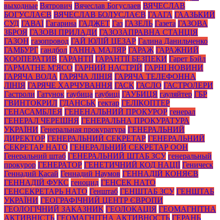
выходные
Вятрович
Вячеслав Богуслаев
ВЯЧЕСЛАВ
БОГУСЛАЄВ
ВЯЧЕСЛАВ БОЛУСЛАЄВ
ГААГА
ГААЗЬКИЙ
СУД
ГАВАЇ
Гагарина
ГАДЖЕТ
Газ
ГАЗЕЛЬ
Газета
ГАЗОВА
ЗБРОЯ
ГАЗОВІ ПРИЛАДИ
ГАЗОЗАПРАВНА СТАНЦІЯ
ГАЗОН
газопровод
ГАЙ ЮЛІЙ ЦЕЗАР
Галина Данильченко
ГАМБУРГ
гандбол
ГАННА МАЛЯР
ГАРАЖ
ГАРАЖНИЙ
КООПЕРАТИВ
ГАРАНТІЇ
ГАРАНТІЇ БЕЗПЕКИ
Гарет Бэйл
ГАРМАТНЕ М'ЯСО
ГАРНИЙ НАСТРІЙ
ГАРНІ НОВИНИ
ГАРЯЧА ВОДА
ГАРЯЧА ЛІНІЯ
ГАРЯЧА ТЕЛЕФОННА
ЛІНІЯ
ГАРЯЧЕ ХАРЧУВАННЯ
ГАСК
ГАСЛО
ГАСТРОЛЕРИ
Гастроли
Гатунок
гаубица
гаубиці
ГАУБИЦЯ
гауляйтер
ГБР
ГВИНТОКРИЛ
ГДАНСЬК
гектар
ГЕЛІКОПТЕР
ГЕНАСАМБЛЕЯ
ГЕНЕНАЛЬНИЙ ПРОКУРОР
генерал
ГЕНЕРАЛ ЧЕРЕШНЯ
ГЕНЕРАЛЬНА ПРОКУРАТУРА
УКРАЇНИ
Генеральная прокуратура
ГЕНЕРАЛЬНИЙ
ДИРЕКТОР
ГЕНЕРАЛЬНИЙ СЕКРЕТАР
ГЕНЕРАЛЬНИЙ
СЕКРЕТАР НАТО
ГЕНЕРАЛЬНИЙ СЕКРЕТАР ООН
Генеральний штаб
ГЕНЕРАЛЬНИЙ ШТАБ ЗСУ
генеральный
прокурор
ГЕНЕРАТОР
ГЕНЕТИЧНИЙ КОД НАЦІЇ
Геническ
Геннадий Касай
Геннадий Наумов
ГЕННАДІЙ КОНЯЄВ
ГЕННАДІЙ ФУКС
геноцид
ГЕНСЕК НАТО
ГЕНСЕКРЕТАРЬ НАТО
Генштаб
ГЕНШТАБ ЗСУ
ГЕНШТАБ
УКРАЇНИ
ГЕОГРАФІЧНИЙ ЦЕНТР ЄВРОПИ
ГЕОЛОГІЧНИЙ ЗАКАЗНИК
ГЕОЛОКАЦІЯ
ГЕОМАГНІТНА
АКТИВНІСТЬ
ГЕОМАГНІТНА АКТИВНОСТЬ
ГЕРАНЬ