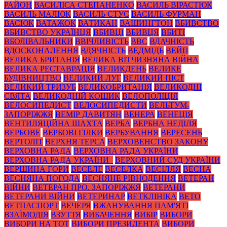
РАЙОН
ВАСИЛІСА СТЕПАНЕНКО
ВАСИЛЬ ВІРАСТЮК
ВАСИЛЬ МАЛЮК
ВАСИЛЬ СТУС
ВАСИЛЬ ФУРМАН
ВАСЮК
ВАТАЖОК
ВАТИКАН
ВАШИНГТОН
ВБИВСТВО
ВБИВСТВО УКРАЇНЦЯ
ВБИВЦІ
ВБИВЦЯ
ВБИТІ
ВБОЛІВАЛЬНИКИ
ВВІЧЛИВІСТЬ
ВВС
ВДАЧНІСТЬ
ВДОСКОНАЛЕННЯ
ВДЯЧНІСТЬ
ВЕДМІДЬ
ВЕЙП
ВЕЛИКА БРИТАНІЯ
ВЕЛИКА ВІТЧИЗНЯНА ВІЙНА
ВЕЛИКА РЕСТАВРАЦІЯ
ВЕЛИКДЕНЬ
ВЕЛИКЕ
БУДІВНИЦТВО
ВЕЛИКИЙ ЛУГ
ВЕЛИКИЙ ПІСТ
ВЕЛИКИЙ ТРИЗУБ
ВЕЛИКОБРИТАНІЯ
ВЕЛИКОДНІ
СВЯТА
ВЕЛИКОДНІЙ КОШИК
ВЕЛОПОЛІЦІЯ
ВЕЛОСИПЕДИСТ
ВЕЛОСИПЕДИСТИ
ВЕЛЬТУМ-
ЗАПОРІЖЖЯ
ВЕМІР ДАВИТЯН
ВЕНЕРА
ВЕНЕЦІЯ
ВЕНТИЛЯЦІЙНА ШАХТА
ВЕРБА
ВЕРБНА НЕДІЛЯ
ВЕРБОВЕ
ВЕРБОВІ ГІЛКИ
ВЕРБУВАННЯ
ВЕРЕСЕНЬ
ВЕРТОЛІТ
ВЕРХНЯ ТЕРСА
ВЕРХОВЕНСТВО ЗАКОНУ
ВЕРХОВНА РАДА
ВЕРХОВНА РАДА УКРАЇНИ
ВЕРХОВНА РАДА УКРАЇНИ_
ВЕРХОВНИЙ СУД УКРАЇНИ
ВЕРШИНА ГОРИ
ВЕСЕЛЕ
ВЕСЕЛКА
ВЕСІЛЛЯ
ВЕСНА
ВЕСНЯНА ПОГОДА
ВЕСНЯНЕ РІВНОДЕННЯ
ВЕТЕРАН
ВІЙНИ
ВЕТЕРАН ПРО. ЗАПОРІЖЖЯ
ВЕТЕРАНИ
ВЕТЕРАНИ ВІЙНИ
ВЕТЕРИНАР
ВЕТКЛІНІКА
ВЕТО
ВЕТПАСПОРТ
ВЕЧЕРЯ
ВЖАНУВАННЯ ПАМ'ЯТІ
ВЗАЇМОДІЯ
ВЗУТТЯ
ВИБАЧЕННЯ
ВИБІР
ВИБОРИ
ВИБОРИ НА ТОТ
ВИБОРИ ПРЕЗИДЕНТА
ВИБОРИ