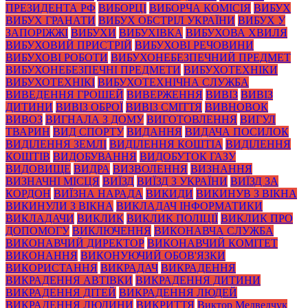
ПРЕЗИДЕНТА РФ
ВИБОРЦІ
ВИБОРЧА КОМІСІЯ
ВИБУХ
ВИБУХ ГРАНАТИ
ВИБУХ ОБСТРІЛ УКРАЇНИ
ВИБУХ У
ЗАПОРІЖЖІ
ВИБУХИ
ВИБУХІВКА
ВИБУХОВА ХВИЛЯ
ВИБУХОВИЙ ПРИСТРІЙ
ВИБУХОВІ РЕЧОВИНИ
ВИБУХОВІ РОБОТИ
ВИБУХОНЕБЕЗПЕЧНИЙ ПРЕДМЕТ
ВИБУХОНЕБЕЗПЕЧНІ ПРЕДМЕТИ
ВИБУХОТЕХНІКИ
ВИБУХОТЕХНІКІ
ВИБУХОТЕХНІЧНА СЛУЖБА
ВИВЕДЕННЯ ГРОШЕЙ
ВИВЕРЖЕННЯ
ВИВІЗ
ВИВІЗ
ДИТИНИ
ВИВІЗ ОБРОЇ
ВИВІЗ СМІТТЯ
ВИВНОВОК
ВИВОЗ
ВИГНАЛА З ДОМУ
ВИГОТОВЛЕННЯ
ВИГУЛ
ТВАРИН
ВИД СПОРТУ
ВИДАННЯ
ВИДАЧА ПОСИЛОК
ВИДІЛЕННЯ ЗЕМЛІ
ВИДІЛЕННЯ КОШТІА
ВИДІЛЕННЯ
КОШТІВ
ВИДОБУВАННЯ
ВИДОБУТОК ГАЗУ
ВИДОВИЩЕ
ВИДРА
ВИЗВОЛЕННЯ
ВИЗНАННЯ
ВИЗНАЧНІ МІСЦЯ
ВИЇЗД
ВИЇЗД З УКРАЇНИ
ВИЇЗД ЗА
КОРДОН
ВИЇЗНА НАРАДА
ВИКИДИ
ВИКИНУВ З ВІКНА
ВИКИНУЛИ З ВІКНА
ВИКЛАДАЧ ІНФОРМАТИКИ
ВИКЛАДАЧИ
ВИКЛИК
ВИКЛИК ПОЛІЦІЇ
ВИКЛИК ПРО
ДОПОМОГУ
ВИКЛЮЧЕННЯ
ВИКОНАВЧА СЛУЖБА
ВИКОНАВЧИЙ ДИРЕКТОР
ВИКОНАВЧИЙ КОМІТЕТ
ВИКОНАННЯ
ВИКОНУЮЧИЙ ОБОВ'ЯЗКИ
ВИКОРИСТАННЯ
ВИКРАДАЧ
ВИКРАДЕННЯ
ВИКРАДЕННЯ АВТІВКИ
ВИКРАДЕННЯ ДИТИНИ
ВИКРАДЕННЯ ДІТЕЙ
ВИКРАДЕННЯ ЛЮДЕЙ
ВИКРАДЕННЯ ЛЮДИНИ
ВИКРИТТЯ
Виктор Медведчук