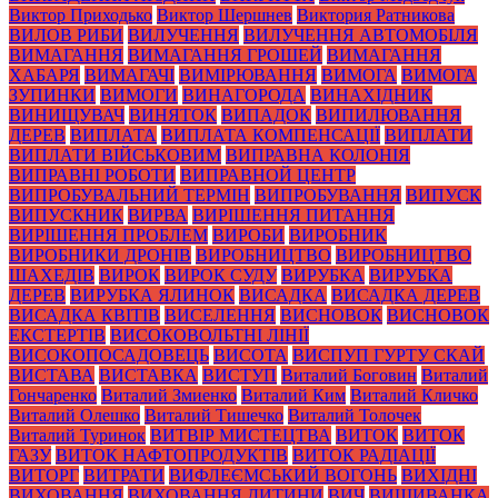
Виктор Приходько
Виктор Шершнев
Виктория Ратникова
ВИЛОВ РИБИ
ВИЛУЧЕННЯ
ВИЛУЧЕННЯ АВТОМОБІЛЯ
ВИМАГАННЯ
ВИМАГАННЯ ГРОШЕЙ
ВИМАГАННЯ
ХАБАРЯ
ВИМАГАЧІ
ВИМІРЮВАННЯ
ВИМОГА
ВИМОГА
ЗУПИНКИ
ВИМОГИ
ВИНАГОРОДА
ВИНАХІДНИК
ВИНИЩУВАЧ
ВИНЯТОК
ВИПАДОК
ВИПИЛЮВАННЯ
ДЕРЕВ
ВИПЛАТА
ВИПЛАТА КОМПЕНСАЦІЇ
ВИПЛАТИ
ВИПЛАТИ ВІЙСЬКОВИМ
ВИПРАВНА КОЛОНІЯ
ВИПРАВНІ РОБОТИ
ВИПРАВНОЙ ЦЕНТР
ВИПРОБУВАЛЬНИЙ ТЕРМІН
ВИПРОБУВАННЯ
ВИПУСК
ВИПУСКНИК
ВИРВА
ВИРІШЕННЯ ПИТАННЯ
ВИРІШЕННЯ ПРОБЛЕМ
ВИРОБИ
ВИРОБНИК
ВИРОБНИКИ ДРОНІВ
ВИРОБНИЦТВО
ВИРОБНИЦТВО
ШАХЕДІВ
ВИРОК
ВИРОК СУДУ
ВИРУБКА
ВИРУБКА
ДЕРЕВ
ВИРУБКА ЯЛИНОК
ВИСАДКА
ВИСАДКА ДЕРЕВ
ВИСАДКА КВІТІВ
ВИСЕЛЕННЯ
ВИСНОВОК
ВИСНОВОК
ЕКСТЕРТІВ
ВИСОКОВОЛЬТНІ ЛІНІЇ
ВИСОКОПОСАДОВЕЦЬ
ВИСОТА
ВИСПУП ГУРТУ СКАЙ
ВИСТАВА
ВИСТАВКА
ВИСТУП
Виталий Боговин
Виталий
Гончаренко
Виталий Змиенко
Виталий Ким
Виталий Кличко
Виталий Олешко
Виталий Тишечко
Виталий Толочек
Виталий Туринок
ВИТВІР МИСТЕЦТВА
ВИТОК
ВИТОК
ГАЗУ
ВИТОК НАФТОПРОДУКТІВ
ВИТОК РАДІАЦІЇ
ВИТОРГ
ВИТРАТИ
ВИФЛЕЄМСЬКИЙ ВОГОНЬ
ВИХІДНІ
ВИХОВАННЯ
ВИХОВАННЯ ДИТИНИ
ВИЧ
ВИШИВАНКА