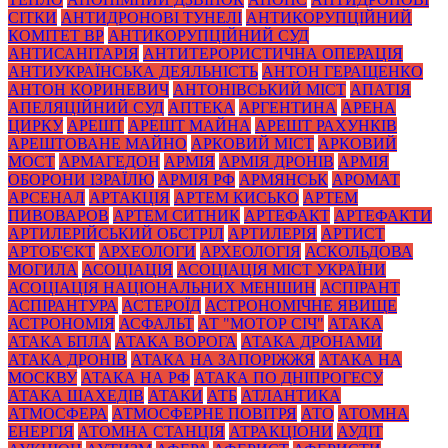
СІТКИ
АНТИДРОНОВІ ТУНЕЛІ
АНТИКОРУПЦІЙНИЙ
КОМІТЕТ ВР
АНТИКОРУПЦІЙНИЙ СУД
АНТИСАНІТАРІЯ
АНТИТЕРОРИСТИЧНА ОПЕРАЦІЯ
АНТИУКРАЇНСЬКА ДЕЯЛЬНІСТЬ
АНТОН ГЕРАЩЕНКО
АНТОН КОРИНЕВИЧ
АНТОНІВСЬКИЙ МІСТ
АПАТІЯ
АПЕЛЯЦІЙНИЙ СУД
АПТЕКА
АРГЕНТИНА
АРЕНА
ЦИРКУ
АРЕШТ
АРЕШТ МАЙНА
АРЕШТ РАХУНКІВ
АРЕШТОВАНЕ МАЙНО
АРКОВИЙ МІСТ
АРКОВИЙ
МОСТ
АРМАГЕДОН
АРМІЯ
АРМІЯ ДРОНІВ
АРМІЯ
ОБОРОНИ ІЗРАЇЛЮ
АРМІЯ РФ
АРМЯНСЬК
АРОМАТ
АРСЕНАЛ
АРТАКЦІЯ
АРТЕМ КИСЬКО
АРТЕМ
ПИВОВАРОВ
АРТЕМ СИТНИК
АРТЕФАКТ
АРТЕФАКТИ
АРТИЛЕРІЙСЬКИЙ ОБСТРІЛ
АРТИЛЕРІЯ
АРТИСТ
АРТОБ'ЄКТ
АРХЕОЛОГИ
АРХЕОЛОГІЯ
АСКОЛЬДОВА
МОГИЛА
АСОЦІАЦІЯ
АСОЦІАЦІЯ МІСТ УКРАЇНИ
АСОЦІАЦІЯ НАЦІОНАЛЬНИХ МЕНШИН
АСПІРАНТ
АСПІРАНТУРА
АСТЕРОЇД
АСТРОНОМІЧНЕ ЯВИЩЕ
АСТРОНОМІЯ
АСФАЛЬТ
АТ "МОТОР СІЧ"
АТАКА
АТАКА БПЛА
АТАКА ВОРОГА
АТАКА ДРОНАМИ
АТАКА ДРОНІВ
АТАКА НА ЗАПОРІЖЖЯ
АТАКА НА
МОСКВУ
АТАКА НА РФ
АТАКА ПО ДНІПРОГЕСУ
АТАКА ШАХЕДІВ
АТАКИ
АТБ
АТЛАНТИКА
АТМОСФЕРА
АТМОСФЕРНЕ ПОВІТРЯ
АТО
АТОМНА
ЕНЕРГІЯ
АТОМНА СТАНЦІЯ
АТРАКЦІОНИ
АУДІТ