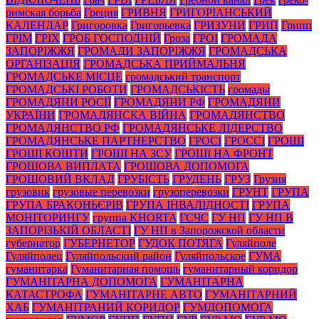
римская борьба
Греция
ГРИВНЯ
ГРИГОРІАНСЬКИЙ
КАЛЕНДАР
Григоровка
Григорьевка
ГРИЗУНИ
ГРИП
Грипп
ГРІМ
ГРІХ
ГРОБ ГОСПОДНІЙ
Гроза
ГРОІ
ГРОМАДА
ЗАПОРІЖЖЯ
ГРОМАДИ ЗАПОРІЖЖЯ
ГРОМАДСЬКА
ОРГАНІЗАЦІЯ
ГРОМАДСЬКА ПРИЙМАЛЬНЯ
ГРОМАДСЬКЕ МІСЦЕ
громадський транспорт
ГРОМАДСЬКІ РОБОТИ
ГРОМАДСЬКІСТЬ
громады
ГРОМАДЯНИ РОСІЇ
ГРОМАДЯНИ РФ
ГРОМАДЯНИ
УКРАЇНИ
ГРОМАДЯНСКА ВІЙНА
ГРОМАДЯНСТВО
ГРОМАДЯНСТВО РФ
ГРОМАДЯНСЬКЕ ЛІДЕРСТВО
ГРОМАДЯНСЬКЕ ПАРТНЕРСТВО
ГРОСІ
ГРОССІ
ГРОШІ
ГРОШІ КОШТИ
ГРОШІ НА ЗСУ
ГРОШІ НА ФРОНТ
ГРОШОВА ВИПЛАТА
ГРОШОВА ДОПОМОГА
ГРОШОВИЙ ВКЛАД
ГРУБІСТЬ
ГРУДЕНЬ
ГРУЗ
Грузия
грузовик
грузовые перевозки
грузоперевозки
ГРУНТ
ГРУПА
ГРУПА БРАКОНЬЄРІВ
ГРУПА ІНВАЛІДНОСТІ
ГРУПА
МОНІТОРИНГУ
группа KHORTA
ГСЧС
ГУ НП
ГУ НП В
ЗАПОРІЗЬКІЙ ОБЛАСТІ
ГУ НП в Запорожской области
губернатор
ГУБЕРНЕТОР
ГУДОК ПОТЯГА
Гуляйполе
Гуляйполец
Гуляйпольский район
Гуляйпольское
ГУМА
гуманитарка
Гуманитарная помощь
гуманитарный коридор
ГУМАНІТАРНА ДОПОМОГА
ГУМАНІТАРНА
КАТАСТРОФА
ГУМАНІТАРНЕ АВТО
ГУМАНІТАРНИЙ
ХАБ
ГУМАНІТРАНИЙ КОРИДОР
ГУМДОПОМОГА