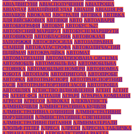
АВІАДВИГУНИ
АВІАСПОЛУЧЕННЯ
АВІАТРОЩА
АВІАУДАР
АВІАЦІЙНИЙ УДАР
АВІАЦІЯ
АВІАЦІЯ РФ
АВІАШОУ
АВОКАДО
АВСТРАЛІЯ
АВТІВКА
АВТІВКА
ДЛЯ ВІЙСЬКОВИХ
АВТІВКИ
АВТО
АВТОАВАРІЯ
АВТОБІОГРАФІЯ
АВТОБУС
АВТОБУС №27
АВТОБУСНИЙ МАРШРУТ
АВТОБУСНІ МАРШРУТИ
АВТОВИКУП
АВТОВЛАСНИК
АВТОВОКЗАЛ
ЗАПОРІЖЖЯ
АВТОЄВРОСИЛА
АВТОЗАПРАВНА
СТАНЦІЯ
АВТОКАТАСТРОФА
АВТОКОЛІНЧАСТИЙ
ПІДІЙМАЧ
АВТОКРАДІЙКА
АВТОМАТ
АВТОМАТИЗАЦІЯ
АВТОМАТИЗОВАНА СИСТЕМА
АВТОМОБІЛЬ
АВТОМОБІЛЬ ВАЗ
АВТОМОБІЛЬНА
СТОЯНКА
АВТОМОБІЛЬНІ НОМЕРИ
АВТОНОМНА
РОБОТА
АВТОПАРК
АВТОПРИГОДА
АВТОПРОБІГ
АВТОРКА
АВТОТРАНСПОРТ
АВТОТРАНСПОРТНИЙ
ЗАСІБ
АВТОТРАНСПОРТНИЙ ЗАСОБ
АВТОТРОЩА
АВТОШЛЯХ
АГЕНСТВО ВІДНОВЛЕННЯ
АГЕНТ
АГЕНТ
РФ
АГЕНТ ФСБ
АГІТАЦІЯ
АГРАРІЇ
АГРАРНА КОМПАНІЯ
АГРЕСІЯ
АГРЕСОР
АДВОКАТ
АДЕКВАТНІСТЬ
АДМІНБУДІВЛЯ
АДМІНІСТРАТИВНА БУДІВЛЯ
АДМІНІСТРАТИВНА ОДИНИЦЯ
АДМІНІСТРАТИВНЕ
ПОРУШЕННЯ
АДМІНІСТРАТИВНЕ СТЯГНЕННЯ
АДМІНІСТРАТИВНІ ПИТАННЯ
АДМІНМАТЕРІАЛИ
АДОЛЬФ ГІТЛЕР
АДРЕСА
АДРЕСИ
АДРЕСНА ТАБЛИЧКА
АДРІАНА ПУЩАК
АЕРОБАЛІСТИЧНА РАКЕТА