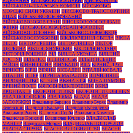
НАВЧАННЯ
ВІЙСЬКОВІ ПОЛОНЕНІ
ВІЙСЬКОВІ РФ
ВІЙСЬКОВО-ЛІКАРСЬКА КОМІСІЯ
ВІЙСЬКОВО-
МОРСЬКІ СИЛИ УКРАЇНИ
ВІЙСЬКОВО-ТРАНСПОРТНИЙ
ЛІТАК
ВІЙСЬКОВОЗОБОВ'ЯЗАНИЙ
ВІЙСЬКОВОЗОБОВ'ЯЗАНІ
ВІЙСЬКОВОЗОБОВ'ЯЗАНІ
ЖІНКИ
ВІЙСЬКОВОЗОБОВ'ЯЗАНІ ЧОЛОВІКИ
ВІЙСЬКОВОПОЛОНЕНІ
ВІЙСЬКОВОСЛУЖБОВЕЦЬ
ВІЙСЬКОВОСЛУЖБОВЦІ
ВІКДЛЮЧЕННЯ СВІТЛА
ВІКНА
ВІКНО
ВІКТОР ГРЕШТА
ВІКТОР ЛЯШКО
ВІКТОР
ЩЕРБИНА
ВІКТОР ЯНУКОВИЧ
ВІКТОРІЯ НУЛАНД
ВІКТОРІЯ РОЩИНА
ВІЛ
ВІЛЬНА УКРАЇНА
ВІЛЬНИЙ
ДОСТУП
ВІЛЬНЮС
ВІЛЬНЯНСЬК
ВІЛЬНЯНСЬКИЙ
РАЙОН
ВІННИЧЧИНА
ВІНУВАТЦІ
ВІРА
ВІРНИЙ ДРУГ
ВІРНІСТЬ
ВІРШ
ВІРЯНИ
ВІСБАДЕН
ВІТАЛІЙ КОВАЛЬ
ВІТАННЯ
ВІТЕР
ВІТРИНА МАГАЗИНУ
ВІТЧИЗНЯНЕ
ВИРОБНИЦТВО
ВІТЧИМ
ВІФНА З РФ
ВІЧНА ПАМ'ЯТЬ
ВІЧНИЙ ПОЛІТ
ВІЯЛОВІ ВІДКЛЮЧЕННЯ
ВКИД
ВКОНТАКТЕ
ВКОРОТИТИ ВІКУ
ВКОРОТИТИ СОБІ ВІКУ
ВЛАД ПОГОРЄЛОВ
ВЛАД ЯМА
ВЛАДА
ВЛАДА
ЗАПОРІЖЖЯ
Владимир Баранов
Владимир Буряк
Владимир
Зеленский
Владимир Кальцев
Владимир Крейденко
Владимир Рыкун
Владимир Серба
Владимир Хомутов
Владислав Криклий
Владислав Куценко
ВЛАДИСЛАВ
МАНГЕР
Владислав Мороко
ВЛАДИСЛАВ ПОГОРЄЛОВ
ВЛАСНА СПРАВА
ВЛАСНЕ ВИРОБНИЦТВО
ВЛАСНЕ