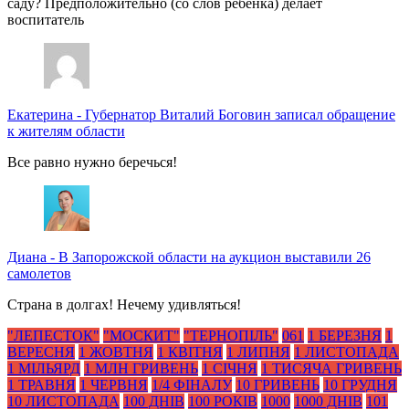
саду? Предположительно (со слов ребенка) делает
воспитатель
Екатерина
-
Губернатор Виталий Боговин записал обращение
к жителям области
Все равно нужно беречься!
Диана
-
В Запорожской области на аукцион выставили 26
самолетов
Страна в долгах! Нечему удивляться!
"ЛЕПЕСТОК"
"МОСКИТ"
"ТЕРНОПІЛЬ"
061
1 БЕРЕЗНЯ
1
ВЕРЕСНЯ
1 ЖОВТНЯ
1 КВІТНЯ
1 ЛИПНЯ
1 ЛИСТОПАДА
1 МІЛЬЯРД
1 МЛН ГРИВЕНЬ
1 СІЧНЯ
1 ТИСЯЧА ГРИВЕНЬ
1 ТРАВНЯ
1 ЧЕРВНЯ
1/4 ФІНАЛУ
10 ГРИВЕНЬ
10 ГРУДНЯ
10 ЛИСТОПАДА
100 ДНІВ
100 РОКІВ
1000
1000 ДНІВ
101