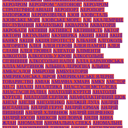
АЕРОДРОМ
АЕРОДРОМ "АНТОНОВ"
АЕРОДРОМ
СТРАТЕГІЧНОЇ АВІАЦІЇ
АЕРОПОРТ
АЕРОПОРТ
ЗАПОРІЖЖЯ
АЕРОРОЗВІДКА
АЗОВ
АЗОВСТАЛЬ
АЗОВСЬКЕ МОРЕ
АЗОВСЬКЕ МОРЕ_
АЗС
АКАДЕМІЧНЕ
ВЕСЛУВАННЯ
АКАПУЛЬКО
АКВАРІУМ
АКВАТОРІЯ
АКРОБАТИ
АКТИВИ
АКТИВІСТ
АКТИВНІСТЬ
АКТОР
АКТОРИ
АКТУАЛЬНО
АКУШЕРКА
АКЦИЗ
АКЦІЇ
АКЦІЇ
БАНКУ
АКЦІЯ
АКЦІЯ ПРОТЕСТУ
АЛБАНІЯ
АЛГОКОЛЬ
АЛГОРИТМ
АЛЕЯ
АЛЕЯ ГЕРОЇВ
АЛЕЯ ПАМ'ЯТІ
АЛЕЯ
СЛАВИ
АЛЕЯ ТРОЯНД
АЛІГАТОР
АЛІМЕНТИ
АЛКОГОЛЬ
АЛКОГОЛЬ У КРОВІ
АЛКОГОЛЬНЕ
СП'ЯНІННЯ
АЛКОГОЛЬНІ НАПОЇ
АЛЛА БАРАНОВСЬКА
АЛЛА МАРТИНЮК
АЛЬБІНА ДЕРЮГІНА
АЛЬЯНС
АМБАСАДОР
АМБРОЗІЯ
АМБУЛАТОРІЯ
АМЕРИКАНСЬКА ЗБРОЯ
АМЕРИКАНСЬКЕ ЯДЕРНЕ
ТОВАРИСТВО
АМІАК
АМІАЧНА ХМАРА
АМКУ
АМСТОР
АН-72
АНАЛІЗ
АНАЛІТИКА
АНАСТАСІЯ МЄТЄЛЄВА
АНАСТАСІЯ РАДІНА
АНАТОЛІЙ КУРТЄВ
АНАТОЛІЙ
КУРТЄВ_
АНАТОЛІЙ СЕРДЮК
АНАФІЛАКТИЧНИЙ ШОК
АНГАР
АНГЛІЯ
АНГОЛЕНКО
АНДЖЕЙ ДУДА
АНДРІЙ
БОГДАНЕЦЬ
АНДРІЙ ГЕРУС
АНДРІЙ ЄРМАК
АНДРІЙ
ПИШНИЙ
АНДРІЙ ХЛИВНЮК
АНДРІЙ ШЕВЧЕНКО
АНДРІЙ ЮСОВ
АНЕКСІЯ
АНІ ЛОРАК
АНЛІЯ
АННА
ЖДАН
АНОМАЛІЯ
АНОМАЛЬНА СПЕКА
АНОМАЛЬНЕ
ТЕПЛО
АНОНІМНИЙ ДЗВІНОК
АНОНС
АНТИДРОНОВІ