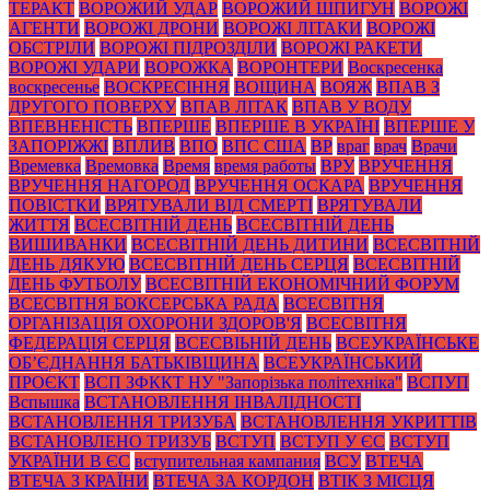
ТЕРАКТ
ВОРОЖИЙ УДАР
ВОРОЖИЙ ШПИГУН
ВОРОЖІ
АГЕНТИ
ВОРОЖІ ДРОНИ
ВОРОЖІ ЛІТАКИ
ВОРОЖІ
ОБСТРІЛИ
ВОРОЖІ ПІДРОЗДІЛИ
ВОРОЖІ РАКЕТИ
ВОРОЖІ УДАРИ
ВОРОЖКА
ВОРОНТЕРИ
Воскресенка
воскресенье
ВОСКРЕСІННЯ
ВОЩИНА
ВОЯЖ
ВПАВ З
ДРУГОГО ПОВЕРХУ
ВПАВ ЛІТАК
ВПАВ У ВОДУ
ВПЕВНЕНІСТЬ
ВПЕРШЕ
ВПЕРШЕ В УКРАЇНІ
ВПЕРШЕ У
ЗАПОРІЖЖІ
ВПЛИВ
ВПО
ВПС США
ВР
враг
врач
Врачи
Времевка
Времовка
Время
время работы
ВРУ
ВРУЧЕННЯ
ВРУЧЕННЯ НАГОРОД
ВРУЧЕННЯ ОСКАРА
ВРУЧЕННЯ
ПОВІСТКИ
ВРЯТУВАЛИ ВІД СМЕРТІ
ВРЯТУВАЛИ
ЖИТТЯ
ВСЕСВІТНІЙ ДЕНЬ
ВСЕСВІТНІЙ ДЕНЬ
ВИШИВАНКИ
ВСЕСВІТНІЙ ДЕНЬ ДИТИНИ
ВСЕСВІТНІЙ
ДЕНЬ ДЯКУЮ
ВСЕСВІТНІЙ ДЕНЬ СЕРЦЯ
ВСЕСВІТНІЙ
ДЕНЬ ФУТБОЛУ
ВСЕСВІТНІЙ ЕКОНОМІЧНИЙ ФОРУМ
ВСЕСВІТНЯ БОКСЕРСЬКА РАДА
ВСЕСВІТНЯ
ОРГАНІЗАЦІЯ ОХОРОНИ ЗДОРОВ'Я
ВСЕСВІТНЯ
ФЕДЕРАЦІЯ СЕРЦЯ
ВСЕСВІЬНІЙ ДЕНЬ
ВСЕУКРАЇНСЬКЕ
ОБ’ЄДНАННЯ БАТЬКІВЩИНА
ВСЕУКРАЇНСЬКИЙ
ПРОЄКТ
ВСП ЗФККТ НУ "Запорізька політехніка"
ВСПУП
Вспышка
ВСТАНОВЛЕННЯ ІНВАЛІДНОСТІ
ВСТАНОВЛЕННЯ ТРИЗУБА
ВСТАНОВЛЕННЯ УКРИТТІВ
ВСТАНОВЛЕНО ТРИЗУБ
ВСТУП
ВСТУП У ЄС
ВСТУП
УКРАЇНИ В ЄС
вступительная кампания
ВСУ
ВТЕЧА
ВТЕЧА З КРАЇНИ
ВТЕЧА ЗА КОРДОН
ВТІК З МІСЦЯ