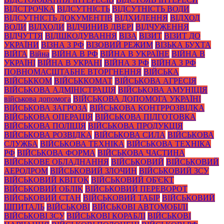
ВІДСТРОЧКА
ВІДСУТНІСТЬ
ВІДСУТНІСТЬ ВОДИ
ВІДСУТНІСТЬ ДОКУМЕНТІВ
ВІДХИЛЕННЯ
ВІДХОД
ВОДИ
ВІДХОДИ
ВІДЧИНИВ ДВЕРІ
ВІДЧУЖЕННЯ
ВІДЧУТТЯ
ВІДШКОДУВАННЯ
ВІЗА
ВІЗИТ
ВІЗИТ ДО
УКРАЇНИ
ВІЗНА З РФ
ВІЗОВИЙ РЕЖИМ
ВІЗЬКА БУХТА
ВІЙГА
Війна
ВІЙНА В РФ
ВІЙНА В УКРАЇНЕ
ВІЙНА В
УКРАЇНІ
ВІЙНА В УКРАНІ
ВІЙНА З РФ
ВІЙНА З РФ
ПОВНОМАСШТАБНЕ ВТОРГНЕННЯ
ВІЙСЬКА
ВІЙСЬККОМ
ВІЙСЬККОМАТ
ВІЙСЬКОВА АГРЕСІЯ
ВІЙСЬКОВА АДМІНІСТРАЦІЯ
ВІЙСЬКОВА АМУНІЦІЯ
військова допомога
ВІЙСЬКОВА ДОПОМОГА УКРАЇНІ
ВІЙСЬКОВА ЗАГРОЗА
ВІЙСЬКОВА КОНТРРОЗВІДКА
ВІЙСЬКОВА ОПЕРАЦІЯ
ВІЙСЬКОВА ПІДГОТОВКА
ВІЙСЬКОВА ПОЛІЦІЯ
ВІЙСЬКОВА ПРОДУКЦІЯ
ВІЙСЬКОВА РОЗВІДКА
ВІЙСЬКОВА СИЛА
ВІЙСЬКОВА
СЛУЖБА
ВІЙСЬКОВА ТЕХНІКА
ВІЙСЬКОВА ТЕХНІКА
РФ
ВІЙСЬКОВА ФОРМА
ВІЙСЬКОВА ЧАСТИНА
ВІЙСЬКОВЕ ОБЛАДНАННЯ
ВІЙСЬКОВИЙ
ВІЙСЬКОВИЙ
АЕРОДРОМ
ВІЙСЬКОВИЙ ЗЛОЧИН
ВІЙСЬКОВИЙ ЗСУ
ВІЙСЬКОВИЙ КВІТОК
ВІЙСЬКОВИЙ ОБ'ЄКТ
ВІЙСЬКОВИЙ ОБЛІК
ВІЙСЬКОВИЙ ПЕРЕВОРОТ
ВІЙСЬКОВИЙ СТАН
ВІЙСЬКОВИЙ ТАБІР
ВІЙСЬКОВИЙ
ШПИТАЛЬ
ВІЙСЬКОВІ
ВІЙСЬКОВІ АВТОМОБІЛІ
ВІЙСЬКОВІ ЗСУ
ВІЙСЬКОВІ КОРАБЛІ
ВІЙСЬКОВІ