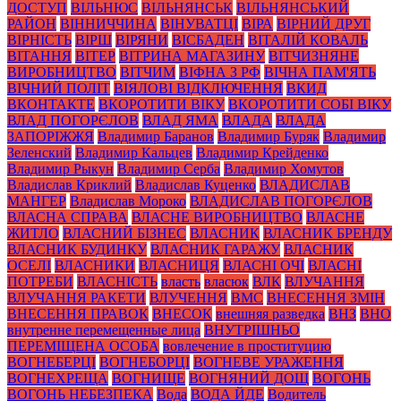
ДОСТУП
ВІЛЬНЮС
ВІЛЬНЯНСЬК
ВІЛЬНЯНСЬКИЙ
РАЙОН
ВІННИЧЧИНА
ВІНУВАТЦІ
ВІРА
ВІРНИЙ ДРУГ
ВІРНІСТЬ
ВІРШ
ВІРЯНИ
ВІСБАДЕН
ВІТАЛІЙ КОВАЛЬ
ВІТАННЯ
ВІТЕР
ВІТРИНА МАГАЗИНУ
ВІТЧИЗНЯНЕ
ВИРОБНИЦТВО
ВІТЧИМ
ВІФНА З РФ
ВІЧНА ПАМ'ЯТЬ
ВІЧНИЙ ПОЛІТ
ВІЯЛОВІ ВІДКЛЮЧЕННЯ
ВКИД
ВКОНТАКТЕ
ВКОРОТИТИ ВІКУ
ВКОРОТИТИ СОБІ ВІКУ
ВЛАД ПОГОРЄЛОВ
ВЛАД ЯМА
ВЛАДА
ВЛАДА
ЗАПОРІЖЖЯ
Владимир Баранов
Владимир Буряк
Владимир
Зеленский
Владимир Кальцев
Владимир Крейденко
Владимир Рыкун
Владимир Серба
Владимир Хомутов
Владислав Криклий
Владислав Куценко
ВЛАДИСЛАВ
МАНГЕР
Владислав Мороко
ВЛАДИСЛАВ ПОГОРЄЛОВ
ВЛАСНА СПРАВА
ВЛАСНЕ ВИРОБНИЦТВО
ВЛАСНЕ
ЖИТЛО
ВЛАСНИЙ БІЗНЕС
ВЛАСНИК
ВЛАСНИК БРЕНДУ
ВЛАСНИК БУДИНКУ
ВЛАСНИК ГАРАЖУ
ВЛАСНИК
ОСЕЛІ
ВЛАСНИКИ
ВЛАСНИЦЯ
ВЛАСНІ ОЧІ
ВЛАСНІ
ПОТРЕБИ
ВЛАСНІСТЬ
власть
власюк
ВЛК
ВЛУЧАННЯ
ВЛУЧАННЯ РАКЕТИ
ВЛУЧЕННЯ
ВМС
ВНЕСЕННЯ ЗМІН
ВНЕСЕННЯ ПРАВОК
ВНЕСОК
внешняя разведка
ВНЗ
ВНО
внутренне перемещенные лица
ВНУТРІШНЬО
ПЕРЕМІЩЕНА ОСОБА
вовлечение в проституцию
ВОГНЕБЕРЦІ
ВОГНЕБОРЦІ
ВОГНЕВЕ УРАЖЕННЯ
ВОГНЕХРЕЩА
ВОГНИЩЕ
ВОГНЯНИЙ ДОЩ
ВОГОНЬ
ВОГОНЬ НЕБЕЗПЕКА
Вода
ВОДА ЙДЕ
Водитель