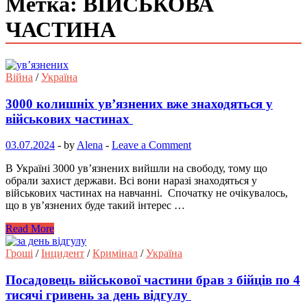
Метка: ВІЙСЬКОВА
ЧАСТИНА
Війна
/
Україна
3000 колишніх ув’язнених вже знаходяться у
військових частинах
03.07.2024
-
by
Alena
-
Leave a Comment
В Україні 3000 ув’язнених вийшли на свободу, тому що
обрали захист держави. Всі вони наразі знаходяться у
військових частинах на навчанні. Спочатку не очікувалось,
що в ув’язнених буде такий інтерес …
Read More
Гроші
/
Інцидент
/
Кримінал
/
Україна
Посадовець військової частини брав з бійців по 4
тисячі гривень за день відгулу