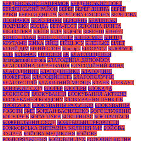
БЕРДЯНСЬКИЙ НАПРЯМОК
БЕРДЯНСЬКИЙ ПОРТ
БЕРДЯНСЬКИЙ РАЙОН
БЕРЕГ
БЕРЕГ ДНІПРА
БЕРЕГ
РІЧКИ
БЕРЕГИ ДНІПРА
БЕРЕГОВА ОХОРОНА
БЕРЕГОВА
ПОЗНАЧКА
БЕРЕЗ РІЧКИ
БЕРЕЗЕНЬ
БЕРЛІНСЬКІ
ПОДУШКИ
БЕСІДА
БЕТА-ТЕСТ
БЕТОННА ПЛИТА
БІБЛІОТЕКА
БІБЛІЯ
БІДА
БІДОСЯ
БІЖЕНЦІ
БІЗНЕС
БІЗНЕС-ПЛАН
БІЗНЕС-ЦЕНТР
БІЗНЕСМЕН
БІЙ ПІД
КРУТАМИ
БІЙКА
БІЙЦІ
БІЙЦІ ЗСУ
БІЛЕНЬКЕ
БІЛЕТ
БІЛИЙ ДІМ
БІЛИЙ СЛОН
Білогір'я
БІЛОРУСИ
БІЛОРУСЬ
БІЛЬ
БІЛЬМАК
БІТКОЇНИ
БК
БЛАГОВІЩЕННЯ
благодатний вогонь
БЛАГОДІЙНА ДОПОМОГА
БЛАГОДІЙНА ОРГАНІЗАЦІЯ
БЛАГОДІЙНИЙ ФОНД
БЛАГОДІЙНИК
БЛАГОДІЙНИКИ
БЛАГОДІЙНІ
ПОЖЕРТВИ
БЛАГОДІЙНІСТЬ
БЛАГОПОЛУЧЧЯ
БЛАГОУСТРІЙ
БЛАКИТНИЙ МІСЯЦЬ
БЛАНК
БЛЕКАУТ
БЛИЗЬКИЙ СХІД
БЛОГЕР
БЛОГЕРИ
БЛОКАДА
БЛОКПОСТ
БЛОКУВАННЯ
БЛОКУВАННЯ АКТИВІВ
БЛОКУВАННЯ КОРДОНУ
БЛОКУВАННЯ ПУНКТІВ
ПРОПУСКУ
БЛОКУВАННЯ РАХУНКІВ
БЛОКУВАННЯ
РОБОТИ
БМП
БОГДАН ВАСИЛЕНКО
БОГОСЛУЖІННЯ
БОГУЛАЄВ
БОГУСЛАЄВ
БОЄПРИПАС
БОЄПРИПАСИ
БОЖЕВІЛЬНИЙ СУСІД
БОЖЕВІЛЬНІ ТЕРОРИСТИ
БОЖКОВСЬКА ВИПРАВНА КОЛОНІЯ №16
БОЙОВА
ЗАДАЧА
БОЙОВА МЕДИКИНЯ
БОЙОВЕ
РОЗПОРЯДЖЕННЯ
БОЙОВИЙ ДУХ
БОЙОВИЙ КОТИК