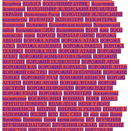
Волобуев
ВОЛОГА
ВОЛОДИМИР БУРЯК_
Володимир
Зеленський
ВОЛОДИМИР ЗЕЛЕНСЬКИЙ ПРЕЗИДЕНТ
УКРАЇНИ
Володимир Рогов
ВОЛОДТМИР ЗЕЛЕНСЬКИЙ
волонерство
ВОЛОНТЕР
ВОЛОНТЕРИ
ВОЛОНТЕРКА
Волонтеры
Вольнянск
Вольнянская колония
Вольнянский
район
Вольнянское СИЗО
Вольнянщина
ВОЛЯ
вона
ВООЗ
воровство
ворог
ВОРОГИ
ВОРОДАР ОБРІЮ
ВОРОЖА
АВІАЦІЯ
ВОРОЖА АРМІЯ
ВОРОЖА АТАКА
ВОРОЖА
АТКА
ВОРОЖА КОЛОННА
ВОРОЖА РАКЕТА
ВОРОЖА
ТЕХНІКА
ВОРОЖА ЦІЛЬ
ВОРОЖИ АТАКИ
ВОРОЖИЙ
АГЕНТ
ВОРОЖИЙ БОМБАРДУВАЛЬНИК
ВОРОЖИЙ
ВЕРТОЛІТ
ВОРОЖИЙ ГЕЛІКОПТЕР
ВОРОЖИЙ ДРОН
ВОРОЖИЙ КАБ
ВОРОЖИЙ КОРАБЕЛЬ
ВОРОЖИЙ ЛІТАК
ВОРОЖИЙ ОБСТРІЛ
ВОРОЖИЙ ПОПЛІЧНИК
ВОРОЖИЙ
ТЕРАКТ
ВОРОЖИЙ УДАР
ВОРОЖИЙ ШПИГУН
ВОРОЖІ
АГЕНТИ
ВОРОЖІ ДРОНИ
ВОРОЖІ ЛІТАКИ
ВОРОЖІ
ОБСТРІЛИ
ВОРОЖІ ПІДРОЗДІЛИ
ВОРОЖІ РАКЕТИ
ВОРОЖІ УДАРИ
ВОРОЖКА
ВОРОНТЕРИ
Воскресенка
воскресенье
ВОСКРЕСІННЯ
ВОЩИНА
ВОЯЖ
ВПАВ З
ДРУГОГО ПОВЕРХУ
ВПАВ ЛІТАК
ВПАВ У ВОДУ
ВПЕВНЕНІСТЬ
ВПЕРШЕ
ВПЕРШЕ В УКРАЇНІ
ВПЕРШЕ У
ЗАПОРІЖЖІ
ВПЛИВ
ВПО
ВПС США
ВР
враг
врач
Врачи
Времевка
Времовка
Время
время работы
ВРУ
ВРУЧЕННЯ
ВРУЧЕННЯ НАГОРОД
ВРУЧЕННЯ ОСКАРА
ВРУЧЕННЯ
ПОВІСТКИ
ВРЯТУВАЛИ ВІД СМЕРТІ
ВРЯТУВАЛИ