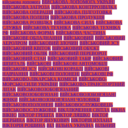
військова допомога
ВІЙСЬКОВА ДОПОМОГА УКРАЇНІ
ВІЙСЬКОВА ЗАГРОЗА
ВІЙСЬКОВА КОНТРРОЗВІДКА
ВІЙСЬКОВА ОПЕРАЦІЯ
ВІЙСЬКОВА ПІДГОТОВКА
ВІЙСЬКОВА ПОЛІЦІЯ
ВІЙСЬКОВА ПРОДУКЦІЯ
ВІЙСЬКОВА РОЗВІДКА
ВІЙСЬКОВА СИЛА
ВІЙСЬКОВА
СЛУЖБА
ВІЙСЬКОВА ТЕХНІКА
ВІЙСЬКОВА ТЕХНІКА
РФ
ВІЙСЬКОВА ФОРМА
ВІЙСЬКОВА ЧАСТИНА
ВІЙСЬКОВЕ ОБЛАДНАННЯ
ВІЙСЬКОВИЙ
ВІЙСЬКОВИЙ
АЕРОДРОМ
ВІЙСЬКОВИЙ ЗЛОЧИН
ВІЙСЬКОВИЙ ЗСУ
ВІЙСЬКОВИЙ КВІТОК
ВІЙСЬКОВИЙ ОБ'ЄКТ
ВІЙСЬКОВИЙ ОБЛІК
ВІЙСЬКОВИЙ ПЕРЕВОРОТ
ВІЙСЬКОВИЙ СТАН
ВІЙСЬКОВИЙ ТАБІР
ВІЙСЬКОВИЙ
ШПИТАЛЬ
ВІЙСЬКОВІ
ВІЙСЬКОВІ АВТОМОБІЛІ
ВІЙСЬКОВІ ЗСУ
ВІЙСЬКОВІ КОРАБЛІ
ВІЙСЬКОВІ
НАВЧАННЯ
ВІЙСЬКОВІ ПОЛОНЕНІ
ВІЙСЬКОВІ РФ
ВІЙСЬКОВО-ЛІКАРСЬКА КОМІСІЯ
ВІЙСЬКОВО-
МОРСЬКІ СИЛИ УКРАЇНИ
ВІЙСЬКОВО-ТРАНСПОРТНИЙ
ЛІТАК
ВІЙСЬКОВОЗОБОВ'ЯЗАНИЙ
ВІЙСЬКОВОЗОБОВ'ЯЗАНІ
ВІЙСЬКОВОЗОБОВ'ЯЗАНІ
ЖІНКИ
ВІЙСЬКОВОЗОБОВ'ЯЗАНІ ЧОЛОВІКИ
ВІЙСЬКОВОПОЛОНЕНІ
ВІЙСЬКОВОСЛУЖБОВЕЦЬ
ВІЙСЬКОВОСЛУЖБОВЦІ
ВІКДЛЮЧЕННЯ СВІТЛА
ВІКНА
ВІКНО
ВІКТОР ГРЕШТА
ВІКТОР ЛЯШКО
ВІКТОР
ЩЕРБИНА
ВІКТОР ЯНУКОВИЧ
ВІКТОРІЯ НУЛАНД
ВІКТОРІЯ РОЩИНА
ВІЛ
ВІЛЬНА УКРАЇНА
ВІЛЬНИЙ