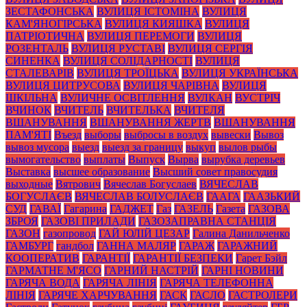
ЗЕСТАФОНСЬКА
ВУЛИЦЯ ІСТОМІНА
ВУЛИЦЯ
КАМ'ЯНОГІРСЬКА
ВУЛИЦЯ КИЯШКА
ВУЛИЦЯ
ПАТРІОТИЧНА
ВУЛИЦЯ ПЕРЕМОГИ
ВУЛИЦЯ
РОЗЕНТАЛЬ
ВУЛИЦЯ РУСТАВІ
ВУЛИЦЯ СЕРГІЯ
СИНЕНКА
ВУЛИЦЯ СОЛІДАРНОСТІ
ВУЛИЦЯ
СТАЛЕВАРІВ
ВУЛИЦЯ ТРОЇЦЬКА
ВУЛИЦЯ УКРАЇНСЬКА
ВУЛИЦЯ ЦИТРУСОВА
ВУЛИЦЯ ЧАРІВНА
ВУЛИЦЯ
ШКІЛЬНА
ВУЛИЧНЕ ОСВІТЛЕННЯ
ВУЛКАН
ВУСТРІЧ
ВЧИНОК
ВЧИТЕЛЬ
ВЧИТЕЛЬКА
ВЧИТЕЛЯ
ВШАНУВАННЯ
ВШАНУВАННЯ ЖЕРТВ
ВШАНУВАННЯ
ПАМ'ЯТІ
Въезд
выборы
выбросы в воздух
вывески
Вывоз
вывоз мусора
выезд
выезд за границу
выкуп
вылов рыбы
вымогательство
выплаты
Выпуск
Вырва
вырубка деревьев
Выставка
высшее образование
Высший совет правосудия
выходные
Вятрович
Вячеслав Богуслаев
ВЯЧЕСЛАВ
БОГУСЛАЄВ
ВЯЧЕСЛАВ БОЛУСЛАЄВ
ГААГА
ГААЗЬКИЙ
СУД
ГАВАЇ
Гагарина
ГАДЖЕТ
Газ
ГАЗЕЛЬ
Газета
ГАЗОВА
ЗБРОЯ
ГАЗОВІ ПРИЛАДИ
ГАЗОЗАПРАВНА СТАНЦІЯ
ГАЗОН
газопровод
ГАЙ ЮЛІЙ ЦЕЗАР
Галина Данильченко
ГАМБУРГ
гандбол
ГАННА МАЛЯР
ГАРАЖ
ГАРАЖНИЙ
КООПЕРАТИВ
ГАРАНТІЇ
ГАРАНТІЇ БЕЗПЕКИ
Гарет Бэйл
ГАРМАТНЕ М'ЯСО
ГАРНИЙ НАСТРІЙ
ГАРНІ НОВИНИ
ГАРЯЧА ВОДА
ГАРЯЧА ЛІНІЯ
ГАРЯЧА ТЕЛЕФОННА
ЛІНІЯ
ГАРЯЧЕ ХАРЧУВАННЯ
ГАСК
ГАСЛО
ГАСТРОЛЕРИ