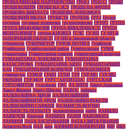
ГРОМАДЯНСЬКЕ ПАРТНЕРСТВО
ГРОСІ
ГРОССІ
ГРОШІ
ГРОШІ КОШТИ
ГРОШІ НА ЗСУ
ГРОШІ НА ФРОНТ
ГРОШОВА ВИПЛАТА
ГРОШОВА ДОПОМОГА
ГРОШОВИЙ ВКЛАД
ГРУБІСТЬ
ГРУДЕНЬ
ГРУЗ
Грузия
грузовик
грузовые перевозки
грузоперевозки
ГРУНТ
ГРУПА
ГРУПА БРАКОНЬЄРІВ
ГРУПА ІНВАЛІДНОСТІ
ГРУПА
МОНІТОРИНГУ
группа KHORTA
ГСЧС
ГУ НП
ГУ НП В
ЗАПОРІЗЬКІЙ ОБЛАСТІ
ГУ НП в Запорожской области
губернатор
ГУБЕРНЕТОР
ГУДОК ПОТЯГА
Гуляйполе
Гуляйполец
Гуляйпольский район
Гуляйпольское
ГУМА
гуманитарка
Гуманитарная помощь
гуманитарный коридор
ГУМАНІТАРНА ДОПОМОГА
ГУМАНІТАРНА
КАТАСТРОФА
ГУМАНІТАРНЕ АВТО
ГУМАНІТАРНИЙ
ХАБ
ГУМАНІТРАНИЙ КОРИДОР
ГУМДОПОМОГА
гумкоридор
ГУМОР
ГУНП
ГУПН
ГУР
ГУР МО
ГУР МО
УКРАЇНИ
ГУР МОУ
ГУРТ "АНТИТІЛА"
ГУРТ СКАЙ
ГУРТОЖИТОК
гусасфальт
ГФС
ДА ВІНЧІ
Давид Арахамия
Давид Жвания
Давид Шредер
ДАВОС
дайвинг
ДАЛЕКОБІЙНА ЗБРОЯ
ДАЛЕКОБІЙНИК
ДАЛЕКОБІЙНИТЙ ДРОН
ДАЛЕКОБІЙНІ РАКЕТИ
ДАЛЕКОБІЙНІ САНКЦІЇ
ДАЛЬНІСТЬ ВОГНЮ
ДАЛЬНІСТЬ ПОЛЬОТУ
дальнобойщики
дамба
ДАНИЛО
ДАВИДОВ
Данилов
ДАНИНА
ДАНІЯ
ДАПОМОГА
ДАРІННЯ
ДАТА ЗАСНУВАННЯ
ДАТА СВЯТКУВАННЯ
Датагруп-Воля
ДАХ
дача
ДАЧНИЙ КООПЕРАТИВ
ДБР
ДВА