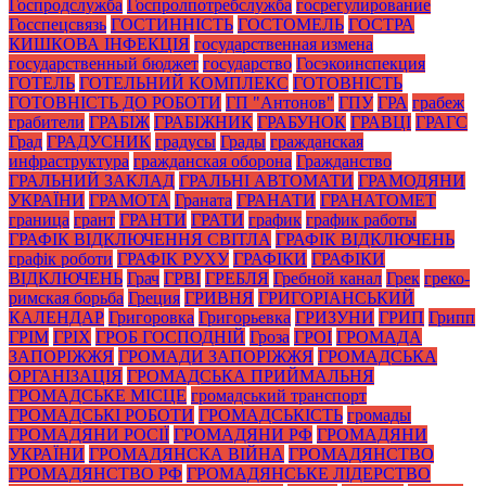
Госпродслужба
Госпролпотребслужба
госрегулирование
Госспецсвязь
ГОСТИННІСТЬ
ГОСТОМЕЛЬ
ГОСТРА
КИШКОВА ІНФЕКЦІЯ
государственная измена
государственный бюджет
государство
Госэкоинспекция
ГОТЕЛЬ
ГОТЕЛЬНИЙ КОМПЛЕКС
ГОТОВНІСТЬ
ГОТОВНІСТЬ ДО РОБОТИ
ГП "Антонов"
ГПУ
ГРА
грабеж
грабители
ГРАБІЖ
ГРАБІЖНИК
ГРАБУНОК
ГРАВЦІ
ГРАГС
Град
ГРАДУСНИК
градусы
Грады
гражданская
инфраструктура
гражданская оборона
Гражданство
ГРАЛЬНИЙ ЗАКЛАД
ГРАЛЬНІ АВТОМАТИ
ГРАМОДЯНИ
УКРАЇНИ
ГРАМОТА
Граната
ГРАНАТИ
ГРАНАТОМЕТ
граница
грант
ГРАНТИ
ГРАТИ
график
график работы
ГРАФІК ВІДКЛЮЧЕННЯ СВІТЛА
ГРАФІК ВІДКЛЮЧЕНЬ
графік роботи
ГРАФІК РУХУ
ГРАФІКИ
ГРАФІКИ
ВІДКЛЮЧЕНЬ
Грач
ГРВІ
ГРЕБЛЯ
Гребной канал
Грек
греко-
римская борьба
Греция
ГРИВНЯ
ГРИГОРІАНСЬКИЙ
КАЛЕНДАР
Григоровка
Григорьевка
ГРИЗУНИ
ГРИП
Грипп
ГРІМ
ГРІХ
ГРОБ ГОСПОДНІЙ
Гроза
ГРОІ
ГРОМАДА
ЗАПОРІЖЖЯ
ГРОМАДИ ЗАПОРІЖЖЯ
ГРОМАДСЬКА
ОРГАНІЗАЦІЯ
ГРОМАДСЬКА ПРИЙМАЛЬНЯ
ГРОМАДСЬКЕ МІСЦЕ
громадський транспорт
ГРОМАДСЬКІ РОБОТИ
ГРОМАДСЬКІСТЬ
громады
ГРОМАДЯНИ РОСІЇ
ГРОМАДЯНИ РФ
ГРОМАДЯНИ
УКРАЇНИ
ГРОМАДЯНСКА ВІЙНА
ГРОМАДЯНСТВО
ГРОМАДЯНСТВО РФ
ГРОМАДЯНСЬКЕ ЛІДЕРСТВО