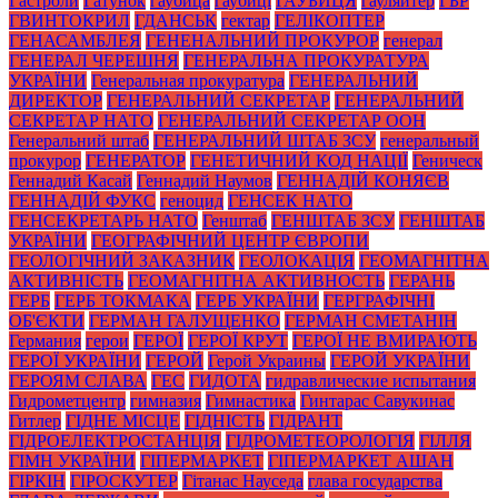
Гастроли
Гатунок
гаубица
гаубиці
ГАУБИЦЯ
гауляйтер
ГБР
ГВИНТОКРИЛ
ГДАНСЬК
гектар
ГЕЛІКОПТЕР
ГЕНАСАМБЛЕЯ
ГЕНЕНАЛЬНИЙ ПРОКУРОР
генерал
ГЕНЕРАЛ ЧЕРЕШНЯ
ГЕНЕРАЛЬНА ПРОКУРАТУРА
УКРАЇНИ
Генеральная прокуратура
ГЕНЕРАЛЬНИЙ
ДИРЕКТОР
ГЕНЕРАЛЬНИЙ СЕКРЕТАР
ГЕНЕРАЛЬНИЙ
СЕКРЕТАР НАТО
ГЕНЕРАЛЬНИЙ СЕКРЕТАР ООН
Генеральний штаб
ГЕНЕРАЛЬНИЙ ШТАБ ЗСУ
генеральный
прокурор
ГЕНЕРАТОР
ГЕНЕТИЧНИЙ КОД НАЦІЇ
Геническ
Геннадий Касай
Геннадий Наумов
ГЕННАДІЙ КОНЯЄВ
ГЕННАДІЙ ФУКС
геноцид
ГЕНСЕК НАТО
ГЕНСЕКРЕТАРЬ НАТО
Генштаб
ГЕНШТАБ ЗСУ
ГЕНШТАБ
УКРАЇНИ
ГЕОГРАФІЧНИЙ ЦЕНТР ЄВРОПИ
ГЕОЛОГІЧНИЙ ЗАКАЗНИК
ГЕОЛОКАЦІЯ
ГЕОМАГНІТНА
АКТИВНІСТЬ
ГЕОМАГНІТНА АКТИВНОСТЬ
ГЕРАНЬ
ГЕРБ
ГЕРБ ТОКМАКА
ГЕРБ УКРАЇНИ
ГЕРГРАФІЧНІ
ОБ'ЄКТИ
ГЕРМАН ГАЛУЩЕНКО
ГЕРМАН СМЕТАНІН
Германия
герои
ГЕРОЇ
ГЕРОЇ КРУТ
ГЕРОЇ НЕ ВМИРАЮТЬ
ГЕРОЇ УКРАЇНИ
ГЕРОЙ
Герой Украины
ГЕРОЙ УКРАЇНИ
ГЕРОЯМ СЛАВА
ГЕС
ГИДОТА
гидравлические испытания
Гидрометцентр
гимназия
Гимнастика
Гинтарас Савукинас
Гитлер
ГІДНЕ МІСЦЕ
ГІДНІСТЬ
ГІДРАНТ
ГІДРОЕЛЕКТРОСТАНЦІЯ
ГІДРОМЕТЕОРОЛОГІЯ
ГІЛЛЯ
ГІМН УКРАЇНИ
ГІПЕРМАРКЕТ
ГІПЕРМАРКЕТ АШАН
ГІРКІН
ГІРОСКУТЕР
Гітанас Науседа
глава государства