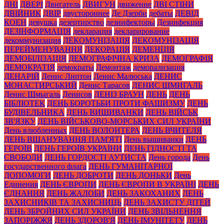
ДНІ
ДВЕРІ
Двигатель
ДВИГУН
движение
ДВІ СТІНИ
ДВІЙНИК
ДВІР
двустороннее
Де Дзерби
дебаты
ДЕВІД
КОЕН
девушка
дезертирство
дезинфекторы
Дезинфекция
ДЕЗІНФОРМАЦІЯ
декларация
декларирование
декоммунизация
ДЕКОМУНІЗАЦІЯ
ДЕКОМУНІЗАЦІЯ
ПЕРЕЙМЕНУВАННЯ
ДЕКОРАЦІЯ
ДЕМЕНЦІЯ
ДЕМОБІЛІЗАЦІЯ
ДЕМОГРАФІЧНА КРИЗА
ДЕМОГРАФІЯ
ДЕМОКРАТІЯ
демократы
Демонтаж
деморализация
ДЕНАРІЙ
Денис Липтон
Денис Малюська
ДЕНИС
МОНАСТИРСЬКИЙ
Денис Тарасов
ДЕНИС ШМИГАЛЬ
Денис Шмыгаль
Денисов
ДЕНІЗ БРАУН
ДЕНЬ
ДЕНЬ
БІБЛІОТЕК
ДЕНЬ БОРОТЬБИ ПРОТИ ФАШИЗМУ
ДЕНЬ
БУДІВЕЛЬНИКА
ДЕНЬ ВИШИВАНКИ
ДЕНЬ ВІЙСЬК
ЗВ'ЯЗКУ
ДЕНЬ ВІЙСЬКОВО-МОРСЬКИХ СИЛ УКРАЇНИ
День влюбленных
ДЕНЬ ВОЛОНТЕРА
ДЕНЬ ВЧИТЕЛЯ
ДЕНЬ ВШАНУВАННЯ ПАМ'ЯТІ
День вышиванки
ДЕНЬ
ГЕРОЇВ
ДЕНЬ ГЕРОЇВ УКРАЇНИ
ДЕНЬ ГІДНОСТІ ТА
СВОБОДИ
ДЕНЬ ГОРДОСТІ АУТИСТА
День города
День
государственного флага
ДЕНЬ ГУМАНІТАРНОЇ
ДОПОМОГИ
ДЕНЬ ДОБРОТИ
ДЕНЬ ДОНЬКИ
День
Единения
ДЕНЬ ЄВРОПИ
ДЕНЬ ЄВРОПИ В УКРАЇНІ
ДЕНЬ
ЄДНАННЯ
ДЕНЬ ЖАЛОБИ
ДЕНЬ ЗАКОХАНИХ
ДЕНЬ
ЗАХИСНИКІВ ТА ЗАХИСНИЦЬ
ДЕНЬ ЗАХИСТУ ДІТЕЙ
ДЕНЬ ЗБРОЙНИХ СИЛ УКРАЇНИ
ДЕНЬ ЗВІЛЬНЕННЯ
ЗАПОРІЖЖЯ
ДЕНЬ ЗДОРОВ'Я
ДЕНЬ ІМУНІТЕТУ
ДЕНЬ