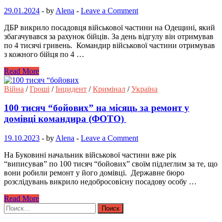
29.01.2024
-
by
Alena
-
Leave a Comment
ДБР викрило посадовця військової частини на Одещині, який
збагачувався за рахунок бійців. За день відгулу він отримував
по 4 тисячі гривень. Командир військової частини отримував
з кожного бійця по 4 …
Read More
Війна
/
Гроші
/
Інцидент
/
Кримінал
/
Україна
100 тисяч “бойових” на місяць за ремонт у
домівці командира (ФОТО)
19.10.2023
-
by
Alena
-
Leave a Comment
На Буковині начальник військової частини вже рік
“виписував” по 100 тисяч “бойових” своїм підлеглим за те, що
вони робили ремонт у його домівці. Державне бюро
розслідувань викрило недобросовісну посадову особу …
Read More
Найти: