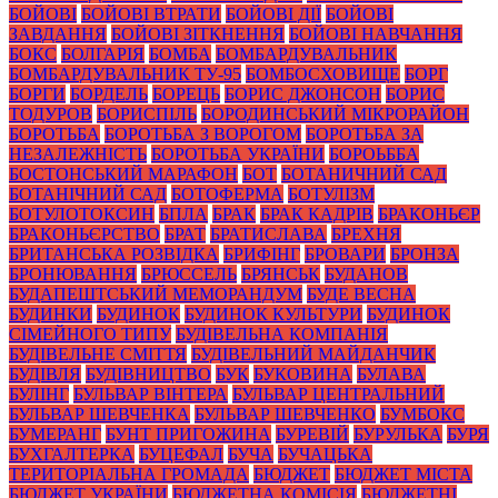
БОЙОВІ
БОЙОВІ ВТРАТИ
БОЙОВІ ДІЇ
БОЙОВІ
ЗАВДАННЯ
БОЙОВІ ЗІТКНЕННЯ
БОЙОВІ НАВЧАННЯ
БОКС
БОЛГАРІЯ
БОМБА
БОМБАРДУВАЛЬНИК
БОМБАРДУВАЛЬНИК ТУ-95
БОМБОСХОВИЩЕ
БОРГ
БОРГИ
БОРДЕЛЬ
БОРЕЦЬ
БОРИС ДЖОНСОН
БОРИС
ТОДУРОВ
БОРИСПІЛЬ
БОРОДИНСЬКИЙ МІКРОРАЙОН
БОРОТЬБА
БОРОТЬБА З ВОРОГОМ
БОРОТЬБА ЗА
НЕЗАЛЕЖНІСТЬ
БОРОТЬБА УКРАЇНИ
БОРОЬББА
БОСТОНСЬКИЙ МАРАФОН
БОТ
БОТАНИЧНИЙ САД
БОТАНІЧНИЙ САД
БОТОФЕРМА
БОТУЛІЗМ
БОТУЛОТОКСИН
БПЛА
БРАК
БРАК КАДРІВ
БРАКОНЬЄР
БРАКОНЬЄРСТВО
БРАТ
БРАТИСЛАВА
БРЕХНЯ
БРИТАНСЬКА РОЗВІДКА
БРИФІНГ
БРОВАРИ
БРОНЗА
БРОНЮВАННЯ
БРЮССЕЛЬ
БРЯНСЬК
БУДАНОВ
БУДАПЕШТСЬКИЙ МЕМОРАНДУМ
БУДЕ ВЕСНА
БУДИНКИ
БУДИНОК
БУДИНОК КУЛЬТУРИ
БУДИНОК
СІМЕЙНОГО ТИПУ
БУДІВЕЛЬНА КОМПАНІЯ
БУДІВЕЛЬНЕ СМІТТЯ
БУДІВЕЛЬНИЙ МАЙДАНЧИК
БУДІВЛЯ
БУДІВНИЦТВО
БУК
БУКОВИНА
БУЛАВА
БУЛІНГ
БУЛЬВАР ВІНТЕРА
БУЛЬВАР ЦЕНТРАЛЬНИЙ
БУЛЬВАР ШЕВЧЕНКА
БУЛЬВАР ШЕВЧЕНКО
БУМБОКС
БУМЕРАНГ
БУНТ ПРИГОЖИНА
БУРЕВІЙ
БУРУЛЬКА
БУРЯ
БУХГАЛТЕРКА
БУЦЕФАЛ
БУЧА
БУЧАЦЬКА
ТЕРИТОРІАЛЬНА ГРОМАДА
БЮДЖЕТ
БЮДЖЕТ МІСТА
БЮДЖЕТ УКРАЇНИ
БЮДЖЕТНА КОМІСІЯ
БЮДЖЕТНІ