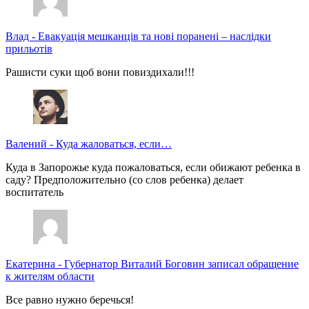
Влад
-
Евакуація мешканців та нові поранені – наслідки
прильотів
Рашисти суки щоб вони повиздихали!!!
Валений
-
Куда жаловаться, если…
Куда в Запорожье куда пожаловаться, если обижают ребенка в
саду? Предположительно (со слов ребенка) делает
воспитатель
Екатерина
-
Губернатор Виталий Боговин записал обращение
к жителям области
Все равно нужно беречься!