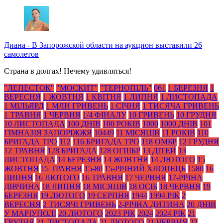
Диана
-
В Запорожской области на аукцион выставили 26
самолетов
Страна в долгах! Нечему удивляться!
"ЛЕПЕСТОК"
"МОСКИТ"
"ТЕРНОПІЛЬ"
061
1 БЕРЕЗНЯ
1
ВЕРЕСНЯ
1 ЖОВТНЯ
1 КВІТНЯ
1 ЛИПНЯ
1 ЛИСТОПАДА
1 МІЛЬЯРД
1 МЛН ГРИВЕНЬ
1 СІЧНЯ
1 ТИСЯЧА ГРИВЕНЬ
1 ТРАВНЯ
1 ЧЕРВНЯ
1/4 ФІНАЛУ
10 ГРИВЕНЬ
10 ГРУДНЯ
10 ЛИСТОПАДА
100 ДНІВ
100 РОКІВ
1000
1000 ДНІВ
101
ГІМНАЗІЯ ЗАПОРІЖЖЯ
10449
11 МІСЯЦІВ
11 РОКІВ
110
БРИГАДА ТРО
112
116 БРИГАДА ТРО
118 ОМБР
12 ГРУДНЯ
12 ТРАВНЯ
128 БРИГАДА
128 ОГШБР
13 ДІТЕЙ
13
ЛИСТОПАДА
14 БЕРЕЗНЯ
14 ЖОВТНЯ
14 ЛЮТОГО
15
ЖОВТНЯ
15 ТРАВНЯ
15-80
15-РІЧНИЙ ХЛОПЕЦЬ
1580
16
ЛИПНЯ
16 ЛЮТОГО
16 ТРАВНЯ
17 ЧЕРВНЯ
17-РІЧНА
ДІВЧИНА
18 ЛИПНЯ
18 МІСЯЦІВ
18 ОСІБ
18 ЧЕРВНЯ
19
БЕРЕЗНЯ
19 ЛЮТОГО
19 СЕРПНЯ
1944
1994 РІК
2
ВЕРЕСНЯ
2 ТИСЯЧІ ГРИВЕНЬ
2-РІЧНА ДИТИНА
20 ДНІВ
У МАРІУПОЛІ
20 ЛЮТОГО
2023 РІК
2024
2024 РІК
21
ГРУДНЯ
21 ЛИСТОПАДА
21 ЛЮТОГО
21 ЧЕРВНЯ
22