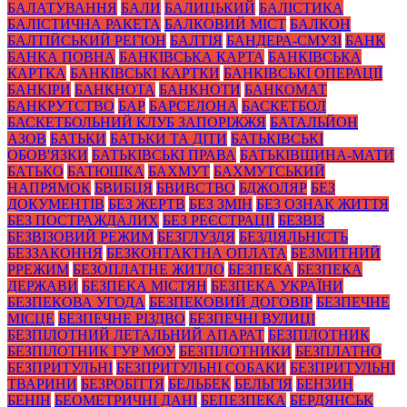
БАЛАТУВАННЯ
БАЛИ
БАЛИЦЬКИЙ
БАЛІСТИКА
БАЛІСТИЧНА РАКЕТА
БАЛКОВИЙ МІСТ
БАЛКОН
БАЛТІЙСЬКИЙ РЕГІОН
БАЛТІЯ
БАНДЕРА-СМУЗІ
БАНК
БАНКА ПОВНА
БАНКІВСЬКА КАРТА
БАНКІВСЬКА
КАРТКА
БАНКІВСЬКІ КАРТКИ
БАНКІВСЬКІ ОПЕРАЦІЇ
БАНКІРИ
БАНКНОТА
БАНКНОТИ
БАНКОМАТ
БАНКРУТСТВО
БАР
БАРСЕЛОНА
БАСКЕТБОЛ
БАСКЕТБОЛЬНИЙ КЛУБ ЗАПОРІЖЖЯ
БАТАЛЬЙОН
АЗОВ
БАТЬКИ
БАТЬКИ ТА ДІТИ
БАТЬКІВСЬКІ
ОБОВ'ЯЗКИ
БАТЬКІВСЬКІ ПРАВА
БАТЬКІВЩИНА-МАТИ
БАТЬКО
БАТЮШКА
БАХМУТ
БАХМУТСЬКИЙ
НАПРЯМОК
БВИБЦЯ
БВИВСТВО
БДЖОЛЯР
БЕЗ
ДОКУМЕНТІВ
БЕЗ ЖЕРТВ
БЕЗ ЗМІН
БЕЗ ОЗНАК ЖИТТЯ
БЕЗ ПОСТРАЖДАЛИХ
БЕЗ РЕЄСТРАЦІЇ
БЕЗВІЗ
БЕЗВІЗОВИЙ РЕЖИМ
БЕЗГЛУЗДЯ
БЕЗДІЯЛЬНІСТЬ
БЕЗЗАКОННЯ
БЕЗКОНТАКТНА ОПЛАТА
БЕЗМИТНИЙ
РРЕЖИМ
БЕЗОПЛАТНЕ ЖИТЛО
БЕЗПЕКА
БЕЗПЕКА
ДЕРЖАВИ
БЕЗПЕКА МІСТЯН
БЕЗПЕКА УКРАЇНИ
БЕЗПЕКОВА УГОДА
БЕЗПЕКОВИЙ ДОГОВІР
БЕЗПЕЧНЕ
МІСЦЕ
БЕЗПЕЧНЕ РІЗДВО
БЕЗПЕЧНІ ВУЛИЦІ
БЕЗПІЛОТНИЙ ЛЕТАЛЬНИЙ АПАРАТ
БЕЗПІЛОТНИК
БЕЗПІЛОТНИК ГУР МОУ
БЕЗПІЛОТНИКИ
БЕЗПЛАТНО
БЕЗПРИТУЛЬНІ
БЕЗПРИТУЛЬНІ СОБАКИ
БЕЗПРИТУЛЬНІ
ТВАРИНИ
БЕЗРОБІТТЯ
БЕЛЬБЕК
БЕЛЬГІЯ
БЕНЗИН
БЕНІН
БЕОМЕТРИЧНІ ДАНІ
БЕПЕЗПЕКА
БЕРДЯНСЬК