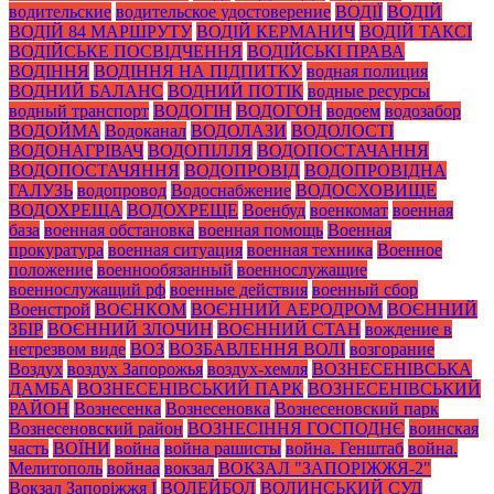
водительские
водительское удостоверение
ВОДІЇ
ВОДІЙ
ВОДІЙ 84 МАРШРУТУ
ВОДІЙ КЕРМАНИЧ
ВОДІЙ ТАКСІ
ВОДІЙСЬКЕ ПОСВІДЧЕННЯ
ВОДІЙСЬКІ ПРАВА
ВОДІННЯ
ВОДІННЯ НА ПІДПИТКУ
водная полиция
ВОДНИЙ БАЛАНС
ВОДНИЙ ПОТІК
водные ресурсы
водный транспорт
ВОДОГІН
ВОДОГОН
водоем
водозабор
ВОДОЙМА
Водоканал
ВОДОЛАЗИ
ВОДОЛОСТІ
ВОДОНАГРІВАЧ
ВОДОПІЛЛЯ
ВОДОПОСТАЧАННЯ
ВОДОПОСТАЧЯННЯ
ВОДОПРОВІД
ВОДОПРОВІДНА
ГАЛУЗЬ
водопровод
Водоснабжение
ВОДОСХОВИЩЕ
ВОДОХРЕЩА
ВОДОХРЕЩЕ
Военбуд
военкомат
военная
база
военная обстановка
военная помощь
Военная
прокуратура
военная ситуация
военная техника
Военное
положение
военнообязанный
военнослужащие
военнослужащий рф
военные действия
военный сбор
Военстрой
ВОЄНКОМ
ВОЄННИЙ АЕРОДРОМ
ВОЄННИЙ
ЗБІР
ВОЄННИЙ ЗЛОЧИН
ВОЄННИЙ СТАН
вождение в
нетрезвом виде
ВОЗ
ВОЗБАВЛЕННЯ ВОЛІ
возгорание
Воздух
воздух Запорожья
воздух-хемля
ВОЗНЕСЕНІВСЬКА
ДАМБА
ВОЗНЕСЕНІВСЬКИЙ ПАРК
ВОЗНЕСЕНІВСЬКИЙ
РАЙОН
Вознесенка
Вознесеновка
Вознесеновский парк
Вознесеновский район
ВОЗНЕСІННЯ ГОСПОДНЄ
воинская
часть
ВОЇНИ
война
война рашисты
война. Генштаб
война.
Мелитополь
войнаа
вокзал
ВОКЗАЛ "ЗАПОРІЖЖЯ-2"
Вокзал Запоріжжя І
ВОЛЕЙБОЛ
ВОЛИНСЬКИЙ СУД