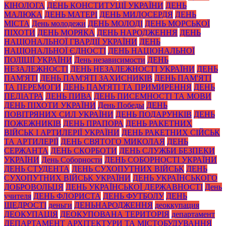
КІНОЛОГА
ДЕНЬ КОНСТИТУЦІЇ УКРАЇНИ
ДЕНЬ
МАЛЮКА
ДЕНЬ МАТЕРІ
ДЕНЬ МИЛОСЕРДЯ
ДЕНЬ
МІСТА
День молодежи
ДЕНЬ МОЛОДІ
ДЕНЬ МОРСЬКОЇ
ПІХОТИ
ДЕНЬ МОРЯКА
ДЕНЬ НАРОДЖЕННЯ
ДЕНЬ
НАЦІОНАЛЬНОЇ ГВАРДІЇ УКРАЇНИ
ДЕНЬ
НАЦІОНАЛЬНОЇ ЄДНОСТІ
ДЕНЬ НАЦІОНАЛЬНОЇ
ПОЛІЦІЇ УКРАЇНИ
День независимости
ДЕНЬ
НЕЗАЛЕЖНОСТІ
ДЕНЬ НЕЗАЛЕЖНОСТІ УКРАЇНИ
ДЕНЬ
ПАМ'ЯТІ
ДЕНЬ ПАМ'ЯТІ ЗАХИСНИКІВ
ДЕНЬ ПАМ'ЯТІ
ТА ПЕРЕМОГИ
ДЕНЬ ПАМ'ЯТІ ТА ПРИМИРЕННЯ
ДЕНЬ
ПЕДІАТРА
ДЕНЬ ПИВА
ДЕНЬ ПИСЕМНОСТІ ТА МОВИ
ДЕНЬ ПІХОТИ УКРАЇНИ
День Победы
ДЕНЬ
ПОВІТРЯНИХ СИЛ УКРАЇНИ
ДЕНЬ ПОДАРУНКІВ
ДЕНЬ
ПОЖЕЖНИКІВ
ДЕНЬ ПРАПОРА
ДЕНЬ РАКЕТНИХ
ВІЙСЬК І АРТИЛЕРІЇ УКРАЇНИ
ДЕНЬ РАКЕТНИХ СІЙСЬК
ТА АРТИЛЕРІЇ
ДЕНЬ СВЯТОГО МИКОЛАЯ
ДЕНЬ
СЕРЖАНТА
ДЕНЬ СКОРБОТИ
ДЕНЬ СЛУЖБИ БЕЗПЕКИ
УКРАЇНИ
День Соборности
ДЕНЬ СОБОРНОСТІ УКРАЇНИ
ДЕНЬ СТУДЕНТА
ДЕНЬ СУХОПУТНИХ ВІЙСЬК
ДЕНЬ
СУХОПУТНИХ ВІЙСЬК УКРАЇНИ
ДЕНЬ УКРАЇНСЬКОГО
ДОБРОВОЛЬЦЯ
ДЕНЬ УКРАЇНСЬКОЇ ДЕРЖАВНОСТІ
День
учителя
ДЕНЬ ФЛОРИСТА
ДЕНЬ ФУТБОЛУ
ДЕНЬ
ЩЕДРОСТІ
деньги
ДЕНЬНАРОДЖЕННЯ
деоккупация
ДЕОКУПАЦІЯ
ДЕОКУПОВАНА ТЕРИТОРІЯ
департамент
ДЕПАРТАМЕНТ АРХІТЕКТУРИ ТА МІСТОБУДУВАННЯ