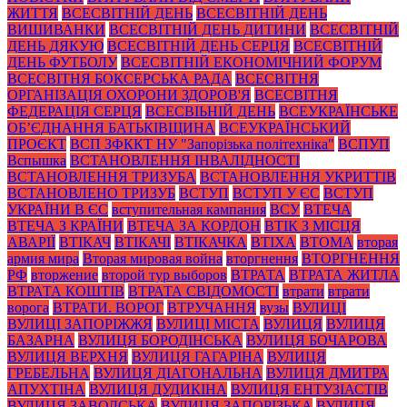
ЖИТТЯ
ВСЕСВІТНІЙ ДЕНЬ
ВСЕСВІТНІЙ ДЕНЬ
ВИШИВАНКИ
ВСЕСВІТНІЙ ДЕНЬ ДИТИНИ
ВСЕСВІТНІЙ
ДЕНЬ ДЯКУЮ
ВСЕСВІТНІЙ ДЕНЬ СЕРЦЯ
ВСЕСВІТНІЙ
ДЕНЬ ФУТБОЛУ
ВСЕСВІТНІЙ ЕКОНОМІЧНИЙ ФОРУМ
ВСЕСВІТНЯ БОКСЕРСЬКА РАДА
ВСЕСВІТНЯ
ОРГАНІЗАЦІЯ ОХОРОНИ ЗДОРОВ'Я
ВСЕСВІТНЯ
ФЕДЕРАЦІЯ СЕРЦЯ
ВСЕСВІЬНІЙ ДЕНЬ
ВСЕУКРАЇНСЬКЕ
ОБ’ЄДНАННЯ БАТЬКІВЩИНА
ВСЕУКРАЇНСЬКИЙ
ПРОЄКТ
ВСП ЗФККТ НУ "Запорізька політехніка"
ВСПУП
Вспышка
ВСТАНОВЛЕННЯ ІНВАЛІДНОСТІ
ВСТАНОВЛЕННЯ ТРИЗУБА
ВСТАНОВЛЕННЯ УКРИТТІВ
ВСТАНОВЛЕНО ТРИЗУБ
ВСТУП
ВСТУП У ЄС
ВСТУП
УКРАЇНИ В ЄС
вступительная кампания
ВСУ
ВТЕЧА
ВТЕЧА З КРАЇНИ
ВТЕЧА ЗА КОРДОН
ВТІК З МІСЦЯ
АВАРІЇ
ВТІКАЧ
ВТІКАЧІ
ВТІКАЧКА
ВТІХА
ВТОМА
вторая
армия мира
Вторая мировая война
вторгнення
ВТОРГНЕННЯ
РФ
вторжение
второй тур выборов
ВТРАТА
ВТРАТА ЖИТЛА
ВТРАТА КОШТІВ
ВТРАТА СВІДОМОСТІ
втрати
втрати
ворога
ВТРАТИ. ВОРОГ
ВТРУЧАННЯ
вузы
ВУЛИЦІ
ВУЛИЦІ ЗАПОРІЖЖЯ
ВУЛИЦІ МІСТА
ВУЛИЦЯ
ВУЛИЦЯ
БАЗАРНА
ВУЛИЦЯ БОРОДІНСЬКА
ВУЛИЦЯ БОЧАРОВА
ВУЛИЦЯ ВЕРХНЯ
ВУЛИЦЯ ГАГАРІНА
ВУЛИЦЯ
ГРЕБЕЛЬНА
ВУЛИЦЯ ДІАГОНАЛЬНА
ВУЛИЦЯ ДМИТРА
АПУХТІНА
ВУЛИЦЯ ДУДИКІНА
ВУЛИЦЯ ЕНТУЗІАСТІВ
ВУЛИЦЯ ЗАВОДСЬКА
ВУЛИЦЯ ЗАПОРІЗЬКА
ВУЛИЦЯ