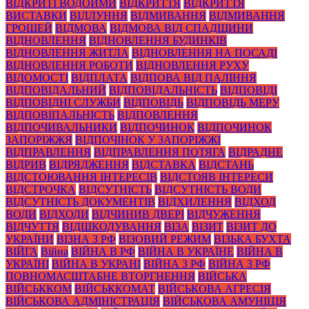
ВІДКРИТІ ВОДОЙМИ
ВІДКРИТТЯ
ВІДКРИТТЯ
ВИСТАВКИ
ВІДЛУННЯ
ВІДМИВАННЯ
ВІДМИВАННЯ
ГРОШЕЙ
ВІДМОВА
ВІДМОВА ВІД СПАДЩИНИ
ВІДНОВЛЕННЯ
ВІДНОВЛЕННЯ БУДИНКІВ
ВІДНОВЛЕННЯ ЖИТЛА
ВІДНОВЛЕННЯ НА ПОСАДІ
ВІДНОВЛЕННЯ РОБОТИ
ВІДНОВЛЕННЯ РУХУ
ВІДОМОСТІ
ВІДПЛАТА
ВІДПОВА ВІД ПАЛІННЯ
ВІДПОВІДАЛЬНИЙ
ВІДПОВІДАЛЬНІСТЬ
ВІДПОВІДІ
ВІДПОВІДНІ СЛУЖБИ
ВІДПОВІДЬ
ВІДПОВІДЬ МЕРУ
ВІДПОВІПАЛЬНІСТЬ
ВІДПОВЛЕННЯ
ВІДПОЧИВАЛЬНИКИ
ВІДПОЧИНОК
ВІДПОЧИНОК
ЗАПОРІЖЖЯ
ВІДПОЧІНОК У ЗАПОРІЖЖІ
ВІДПРАВЛЕННЯ
ВІДПРАВЛЕННЯ ПОТЯГА
ВІДРАДНЕ
ВІДРИВ
ВІДРЯДЖЕННЯ
ВІДСТАВКА
ВІДСТАНЬ
ВІДСТОЮВАННЯ ІНТЕРЕСІВ
ВІДСТОЯВ ІНТЕРЕСИ
ВІДСТРОЧКА
ВІДСУТНІСТЬ
ВІДСУТНІСТЬ ВОДИ
ВІДСУТНІСТЬ ДОКУМЕНТІВ
ВІДХИЛЕННЯ
ВІДХОД
ВОДИ
ВІДХОДИ
ВІДЧИНИВ ДВЕРІ
ВІДЧУЖЕННЯ
ВІДЧУТТЯ
ВІДШКОДУВАННЯ
ВІЗА
ВІЗИТ
ВІЗИТ ДО
УКРАЇНИ
ВІЗНА З РФ
ВІЗОВИЙ РЕЖИМ
ВІЗЬКА БУХТА
ВІЙГА
Війна
ВІЙНА В РФ
ВІЙНА В УКРАЇНЕ
ВІЙНА В
УКРАЇНІ
ВІЙНА В УКРАНІ
ВІЙНА З РФ
ВІЙНА З РФ
ПОВНОМАСШТАБНЕ ВТОРГНЕННЯ
ВІЙСЬКА
ВІЙСЬККОМ
ВІЙСЬККОМАТ
ВІЙСЬКОВА АГРЕСІЯ
ВІЙСЬКОВА АДМІНІСТРАЦІЯ
ВІЙСЬКОВА АМУНІЦІЯ