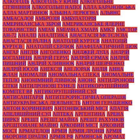
АЛКОГОЛЬ
АЛКОГОЛЬ У КРОВІ
АЛКОГОЛЬНЕ
СП'ЯНІННЯ
АЛКОГОЛЬНІ НАПОЇ
АЛЛА БАРАНОВСЬКА
АЛЛА МАРТИНЮК
АЛЬБІНА ДЕРЮГІНА
АЛЬЯНС
АМБАСАДОР
АМБРОЗІЯ
АМБУЛАТОРІЯ
АМЕРИКАНСЬКА ЗБРОЯ
АМЕРИКАНСЬКЕ ЯДЕРНЕ
ТОВАРИСТВО
АМІАК
АМІАЧНА ХМАРА
АМКУ
АМСТОР
АН-72
АНАЛІЗ
АНАЛІТИКА
АНАСТАСІЯ МЄТЄЛЄВА
АНАСТАСІЯ РАДІНА
АНАТОЛІЙ КУРТЄВ
АНАТОЛІЙ
КУРТЄВ_
АНАТОЛІЙ СЕРДЮК
АНАФІЛАКТИЧНИЙ ШОК
АНГАР
АНГЛІЯ
АНГОЛЕНКО
АНДЖЕЙ ДУДА
АНДРІЙ
БОГДАНЕЦЬ
АНДРІЙ ГЕРУС
АНДРІЙ ЄРМАК
АНДРІЙ
ПИШНИЙ
АНДРІЙ ХЛИВНЮК
АНДРІЙ ШЕВЧЕНКО
АНДРІЙ ЮСОВ
АНЕКСІЯ
АНІ ЛОРАК
АНЛІЯ
АННА
ЖДАН
АНОМАЛІЯ
АНОМАЛЬНА СПЕКА
АНОМАЛЬНЕ
ТЕПЛО
АНОНІМНИЙ ДЗВІНОК
АНОНС
АНТИДРОНОВІ
СІТКИ
АНТИДРОНОВІ ТУНЕЛІ
АНТИКОРУПЦІЙНИЙ
КОМІТЕТ ВР
АНТИКОРУПЦІЙНИЙ СУД
АНТИСАНІТАРІЯ
АНТИТЕРОРИСТИЧНА ОПЕРАЦІЯ
АНТИУКРАЇНСЬКА ДЕЯЛЬНІСТЬ
АНТОН ГЕРАЩЕНКО
АНТОН КОРИНЕВИЧ
АНТОНІВСЬКИЙ МІСТ
АПАТІЯ
АПЕЛЯЦІЙНИЙ СУД
АПТЕКА
АРГЕНТИНА
АРЕНА
ЦИРКУ
АРЕШТ
АРЕШТ МАЙНА
АРЕШТ РАХУНКІВ
АРЕШТОВАНЕ МАЙНО
АРКОВИЙ МІСТ
АРКОВИЙ
МОСТ
АРМАГЕДОН
АРМІЯ
АРМІЯ ДРОНІВ
АРМІЯ
ОБОРОНИ ІЗРАЇЛЮ
АРМІЯ РФ
АРМЯНСЬК
АРОМАТ