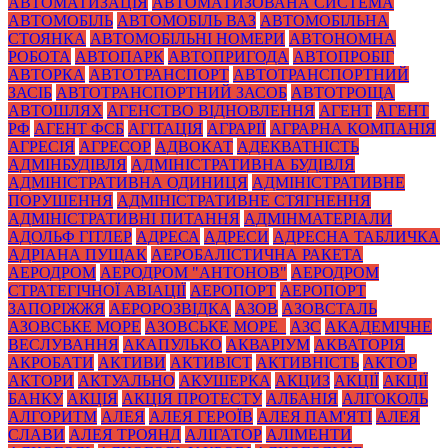
АВТОМАТИЗАЦІЯ
АВТОМАТИЗОВАНА СИСТЕМА
АВТОМОБІЛЬ
АВТОМОБІЛЬ ВАЗ
АВТОМОБІЛЬНА
СТОЯНКА
АВТОМОБІЛЬНІ НОМЕРИ
АВТОНОМНА
РОБОТА
АВТОПАРК
АВТОПРИГОДА
АВТОПРОБІГ
АВТОРКА
АВТОТРАНСПОРТ
АВТОТРАНСПОРТНИЙ
ЗАСІБ
АВТОТРАНСПОРТНИЙ ЗАСОБ
АВТОТРОЩА
АВТОШЛЯХ
АГЕНСТВО ВІДНОВЛЕННЯ
АГЕНТ
АГЕНТ
РФ
АГЕНТ ФСБ
АГІТАЦІЯ
АГРАРІЇ
АГРАРНА КОМПАНІЯ
АГРЕСІЯ
АГРЕСОР
АДВОКАТ
АДЕКВАТНІСТЬ
АДМІНБУДІВЛЯ
АДМІНІСТРАТИВНА БУДІВЛЯ
АДМІНІСТРАТИВНА ОДИНИЦЯ
АДМІНІСТРАТИВНЕ
ПОРУШЕННЯ
АДМІНІСТРАТИВНЕ СТЯГНЕННЯ
АДМІНІСТРАТИВНІ ПИТАННЯ
АДМІНМАТЕРІАЛИ
АДОЛЬФ ГІТЛЕР
АДРЕСА
АДРЕСИ
АДРЕСНА ТАБЛИЧКА
АДРІАНА ПУЩАК
АЕРОБАЛІСТИЧНА РАКЕТА
АЕРОДРОМ
АЕРОДРОМ "АНТОНОВ"
АЕРОДРОМ
СТРАТЕГІЧНОЇ АВІАЦІЇ
АЕРОПОРТ
АЕРОПОРТ
ЗАПОРІЖЖЯ
АЕРОРОЗВІДКА
АЗОВ
АЗОВСТАЛЬ
АЗОВСЬКЕ МОРЕ
АЗОВСЬКЕ МОРЕ_
АЗС
АКАДЕМІЧНЕ
ВЕСЛУВАННЯ
АКАПУЛЬКО
АКВАРІУМ
АКВАТОРІЯ
АКРОБАТИ
АКТИВИ
АКТИВІСТ
АКТИВНІСТЬ
АКТОР
АКТОРИ
АКТУАЛЬНО
АКУШЕРКА
АКЦИЗ
АКЦІЇ
АКЦІЇ
БАНКУ
АКЦІЯ
АКЦІЯ ПРОТЕСТУ
АЛБАНІЯ
АЛГОКОЛЬ
АЛГОРИТМ
АЛЕЯ
АЛЕЯ ГЕРОЇВ
АЛЕЯ ПАМ'ЯТІ
АЛЕЯ
СЛАВИ
АЛЕЯ ТРОЯНД
АЛІГАТОР
АЛІМЕНТИ