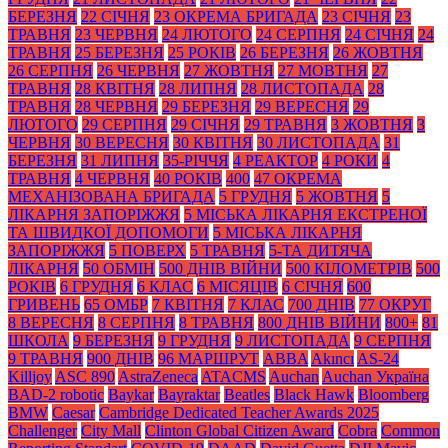
БЕРЕЗНЯ
22 СІЧНЯ
23 ОКРЕМА БРИГАДА
23 СІЧНЯ
23
ТРАВНЯ
23 ЧЕРВНЯ
24 ЛЮТОГО
24 СЕРПНЯ
24 СІЧНЯ
24
ТРАВНЯ
25 БЕРЕЗНЯ
25 РОКІВ
26 БЕРЕЗНЯ
26 ЖОВТНЯ
26 СЕРПНЯ
26 ЧЕРВНЯ
27 ЖОВТНЯ
27 МОВТНЯ
27
ТРАВНЯ
28 КВІТНЯ
28 ЛИПНЯ
28 ЛИСТОПАДА
28
ТРАВНЯ
28 ЧЕРВНЯ
29 БЕРЕЗНЯ
29 ВЕРЕСНЯ
29
ЛЮТОГО
29 СЕРПНЯ
29 СІЧНЯ
29 ТРАВНЯ
3 ЖОВТНЯ
3
ЧЕРВНЯ
30 ВЕРЕСНЯ
30 КВІТНЯ
30 ЛИСТОПАДА
31
БЕРЕЗНЯ
31 ЛИПНЯ
35-РІЧЧЯ
4 РЕАКТОР
4 РОКИ
4
ТРАВНЯ
4 ЧЕРВНЯ
40 РОКІВ
400
47 ОКРЕМА
МЕХАНІЗОВАНА БРИГАДА
5 ГРУДНЯ
5 ЖОВТНЯ
5
ЛІКАРНЯ ЗАПОРІЖЖЯ
5 МІСЬКА ЛІКАРНЯ ЕКСТРЕНОЇ
ТА ШВИДКОЇ ДОПОМОГИ
5 МІСЬКА ЛІКАРНЯ
ЗАПОРІЖЖЯ
5 ПОВЕРХ
5 ТРАВНЯ
5-ТА ДИТЯЧА
ЛІКАРНЯ
50 ОБМІН
500 ДНІВ ВІЙНИ
500 КІЛОМЕТРІВ
500
РОКІВ
6 ГРУДНЯ
6 КЛАС
6 МІСЯЦІВ
6 СІЧНЯ
600
ГРИВЕНЬ
65 ОМБР
7 КВІТНЯ
7 КЛАС
700 ДНІВ
77 ОКРУГ
8 ВЕРЕСНЯ
8 СЕРПНЯ
8 ТРАВНЯ
800 ДНІВ ВІЙНИ
800+
81
ШКОЛА
9 БЕРЕЗНЯ
9 ГРУДНЯ
9 ЛИСТОПАДА
9 СЕРПНЯ
9 ТРАВНЯ
900 ДНІВ
96 МАРШРУТ
ABBA
Akıncı
AS-24
Killjoy
ASC 890
AstraZeneca
ATACMS
Auchan
Auchan Україна
BAD-2 robotic
Baykar
Bayraktar
Beatles
Black Нawk
Bloomberg
BMW
Caesar
Cambridge Dedicated Teacher Awards 2025
Challenger
City Mall
Clinton Global Citizen Award
Cobra
Common