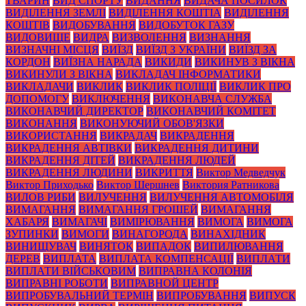
ТВАРИН
ВИД СПОРТУ
ВИДАННЯ
ВИДАЧА ПОСИЛОК
ВИДІЛЕННЯ ЗЕМЛІ
ВИДІЛЕННЯ КОШТІА
ВИДІЛЕННЯ
КОШТІВ
ВИДОБУВАННЯ
ВИДОБУТОК ГАЗУ
ВИДОВИЩЕ
ВИДРА
ВИЗВОЛЕННЯ
ВИЗНАННЯ
ВИЗНАЧНІ МІСЦЯ
ВИЇЗД
ВИЇЗД З УКРАЇНИ
ВИЇЗД ЗА
КОРДОН
ВИЇЗНА НАРАДА
ВИКИДИ
ВИКИНУВ З ВІКНА
ВИКИНУЛИ З ВІКНА
ВИКЛАДАЧ ІНФОРМАТИКИ
ВИКЛАДАЧИ
ВИКЛИК
ВИКЛИК ПОЛІЦІЇ
ВИКЛИК ПРО
ДОПОМОГУ
ВИКЛЮЧЕННЯ
ВИКОНАВЧА СЛУЖБА
ВИКОНАВЧИЙ ДИРЕКТОР
ВИКОНАВЧИЙ КОМІТЕТ
ВИКОНАННЯ
ВИКОНУЮЧИЙ ОБОВ'ЯЗКИ
ВИКОРИСТАННЯ
ВИКРАДАЧ
ВИКРАДЕННЯ
ВИКРАДЕННЯ АВТІВКИ
ВИКРАДЕННЯ ДИТИНИ
ВИКРАДЕННЯ ДІТЕЙ
ВИКРАДЕННЯ ЛЮДЕЙ
ВИКРАДЕННЯ ЛЮДИНИ
ВИКРИТТЯ
Виктор Медведчук
Виктор Приходько
Виктор Шершнев
Виктория Ратникова
ВИЛОВ РИБИ
ВИЛУЧЕННЯ
ВИЛУЧЕННЯ АВТОМОБІЛЯ
ВИМАГАННЯ
ВИМАГАННЯ ГРОШЕЙ
ВИМАГАННЯ
ХАБАРЯ
ВИМАГАЧІ
ВИМІРЮВАННЯ
ВИМОГА
ВИМОГА
ЗУПИНКИ
ВИМОГИ
ВИНАГОРОДА
ВИНАХІДНИК
ВИНИЩУВАЧ
ВИНЯТОК
ВИПАДОК
ВИПИЛЮВАННЯ
ДЕРЕВ
ВИПЛАТА
ВИПЛАТА КОМПЕНСАЦІЇ
ВИПЛАТИ
ВИПЛАТИ ВІЙСЬКОВИМ
ВИПРАВНА КОЛОНІЯ
ВИПРАВНІ РОБОТИ
ВИПРАВНОЙ ЦЕНТР
ВИПРОБУВАЛЬНИЙ ТЕРМІН
ВИПРОБУВАННЯ
ВИПУСК