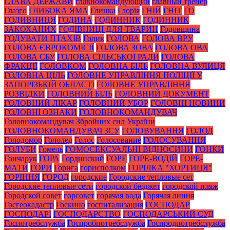
ГЛАВА ДЕРЖАВИ
главнокомандующий
главный тренер
Глазго
ГЛИБОКА ЯМА
Глинка
Глорія
ГНІЙ
ГНІТ
ГО
ГОДИВНИЦЯ
ГОДИНА
ГОДИННИК
ГОДИННИК
ЗАКОХАНИХ
ГОДІВНИЦІ ДЛЯ ТВАРИН
Годовщина
ГОДУВАТИ ПТАХІВ
Голик
ГОЛОВА
ГОЛОВА ВРУ
ГОЛОВА ЄВРОКОМІСІЇ
ГОЛОВА ЗОВА
ГОЛОВА ОВА
ГОЛОВА СБУ
ГОЛОВА СІЛЬСЬКОЇ РАДИ
ГОЛОВА
ФРАКЦІЇ
ГОЛОВКОМ
ГОЛОВНА БІЛЬ
ГОЛОВНА ВУЛИЦЯ
ГОЛОВНА ЦІЛЬ
ГОЛОВНЕ УПРАВЛІННЯ ПОЛІЦІЇ У
ЗАПОРІЗЬКІЙ ОБЛАСТІ
ГОЛОВНЕ УПРАВЛІННЯ
РОЗВІДКИ
ГОЛОВНИЙ БІЛЬ
ГОЛОВНИЙ ДОКУМЕНТ
ГОЛОВНИЙ ЛІКАР
ГОЛОВНИЙ УБОР
ГОЛОВНІ НОВИНИ
ГОЛОВНІ ОЗНАКИ
ГОЛОВНОКОМАНДУВАЧ
Головнокомандувач Збройних сил України
ГОЛОВНОКОМАНДУВАЧ ЗСУ
ГОЛОВУВАННЯ
ГОЛОД
Голодомор
Гололед
Голос
Голосование
ГОЛОСУВАННЯ
ГОЛУБИ
Гомель
ГОМОСЕКСУАЛЬНІ ВІДНОСИНИ
ГОНКИ
Гончарук
ГОРА
Гординский
ГОРЕ
ГОРЕ-ВОДІЙ
ГОРЕ-
МАТИ
ГОРИ
Горига
горисполком
ГОРІЛКА "ХОРТИЦЯ"
ГОРІННЯ
ГОРОД
городские
Городские тепловые сет
Городские тепловые сети
городской бюджет
городской пляж
Городской совет
горсовет
горячая вода
Горячая линия
Госгеокадастр
Госкино
госпитализация
ГОСПОДАР
ГОСПОДАРІ
ГОСПОДАРСТВО
ГОСПОДАРСЬКИЙ СУД
Госпотребслужба
Госпробпотребслужба
Госпродпотребслужба