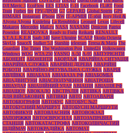
Reporting Standart
COVID-19
DAAD
David Guetta
DJI Mavic
DJI Mavic 3
EcoFlow
EES
ETIAS
F-16
Facebook
FLiRT
Food
Train
Forbes
fpv
FPV-ДРОН
G7
GEPARD
Global Spirits
GPS
HIMARS
Instagram
iPhone
ISW
IT-АРМІЯ
IT-збій
Jerry Heil &
Alyona Alyona
Kızılelma
La Repubblica
Leopard
Lexus
Lifecell
Makarov
Mercedes
Mаil.гu
NASA
NASAMS
Omicron
Patriot
Poseidon
READOVKA
Ready to Fight
Reikartz
RENAULT
S.T.A.L.K.E.R
Saab 340
Save Ukraine
SCALP
Skoda Octavia
SkyUp
SpaceX
Stalker 5.0
Starship
telegram
Teresa & Maria
The
Guardian
The Times
The Washington Post
United24
Volkswagen
Windows
WOG
WTA 250
YASNO
А-50
А-95
АБІТУРІЄНТИ
АБОНЕНТ
АБОНЕНТИ
АБОРДАЖ
АВАРІЙНА СИТУАЦІЯ
АВАРІЙНА СЛУЖБА
АВАРІЙНІ ДЕРЕВА
АВАРІЙНІ
РОБОТИ
АВАРІЙНО-РЯТУВАЛЬНА СЛУЖБА
АВАРІЯ
АВДІЇВКА
АВІАБАЗА
АВІАБАЗА РФ
АВІАБОМБА
АВІАДВИГУНИ
АВІАСПОЛУЧЕННЯ
АВІАТРОЩА
АВІАУДАР
АВІАЦІЙНИЙ УДАР
АВІАЦІЯ
АВІАЦІЯ РФ
АВІАШОУ
АВОКАДО
АВСТРАЛІЯ
АВТІВКА
АВТІВКА
ДЛЯ ВІЙСЬКОВИХ
АВТІВКИ
АВТО
АВТОАВАРІЯ
АВТОБІОГРАФІЯ
АВТОБУС
АВТОБУС №27
АВТОБУСНИЙ МАРШРУТ
АВТОБУСНІ МАРШРУТИ
АВТОВИКУП
АВТОВЛАСНИК
АВТОВОКЗАЛ
ЗАПОРІЖЖЯ
АВТОЄВРОСИЛА
АВТОЗАПРАВНА
СТАНЦІЯ
АВТОКАТАСТРОФА
АВТОКОЛІНЧАСТИЙ
ПІДІЙМАЧ
АВТОКРАДІЙКА
АВТОМАТ