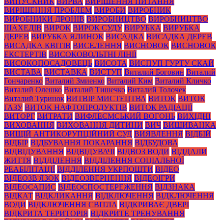
ВИПУСКНИК
ВИРВА
ВИРІШЕННЯ ПИТАННЯ
ВИРІШЕННЯ ПРОБЛЕМ
ВИРОБИ
ВИРОБНИК
ВИРОБНИКИ ДРОНІВ
ВИРОБНИЦТВО
ВИРОБНИЦТВО
ШАХЕДІВ
ВИРОК
ВИРОК СУДУ
ВИРУБКА
ВИРУБКА
ДЕРЕВ
ВИРУБКА ЯЛИНОК
ВИСАДКА
ВИСАДКА ДЕРЕВ
ВИСАДКА КВІТІВ
ВИСЕЛЕННЯ
ВИСНОВОК
ВИСНОВОК
ЕКСТЕРТІВ
ВИСОКОВОЛЬТНІ ЛІНІЇ
ВИСОКОПОСАДОВЕЦЬ
ВИСОТА
ВИСПУП ГУРТУ СКАЙ
ВИСТАВА
ВИСТАВКА
ВИСТУП
Виталий Боговин
Виталий
Гончаренко
Виталий Змиенко
Виталий Ким
Виталий Кличко
Виталий Олешко
Виталий Тишечко
Виталий Толочек
Виталий Туринок
ВИТВІР МИСТЕЦТВА
ВИТОК
ВИТОК
ГАЗУ
ВИТОК НАФТОПРОДУКТІВ
ВИТОК РАДІАЦІЇ
ВИТОРГ
ВИТРАТИ
ВИФЛЕЄМСЬКИЙ ВОГОНЬ
ВИХІДНІ
ВИХОВАННЯ
ВИХОВАННЯ ДИТИНИ
ВИЧ
ВИШИВАНКА
ВИЩІЙ АНТИКОРУПЦІЙНИЙ СУД
ВИЯВЛЕННЯ
ВІДБІЙ
ВІДБІР
ВІДБУВАННЯ ПОКАРАННЯ
ВІДБУДОВА
ВІДВІДУВАННЯ
ВІДВІДУВАЧІ
ВІДВОЗ ВОДИ
ВІДДАЛИ
ЖИТТЯ
ВІДДІЛЕННЯ
ВІДДІЛЕННЯ СОЦІАЛЬНОЇ
РЕАБІЛІТАЦІЇ
ВІДДІЛЕННЯ УКРПОШТИ
ВІДЕО
ВІДЕОЗВ'ЯЗОК
ВІДЕОЗВЕРНЕННЯ
ВІДЕОІГРИ
ВІДЕОСАПИС
ВІДЕОСПОСТЕРЕЖЕННЯ
ВІДЗНАКА
ВІДКАТ
ВІДКЛИКАННЯ
ВІДКЛЮЧЕННЯ
ВІДКЛЮЧЕННЯ
ВОДИ
ВІДКЛЮЧЕННЯ СВІТЛА
ВІДКРИВАЄ ДВЕРІ
ВІДКРИТА ТЕРИТОРІЯ
ВІДКРИТЕ ТРЕНУВАННЯ