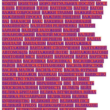
КОШТИ
БЮЛЕТЕНІ
БЮРО РИТУАЛЬНИХ ПОСЛУГ
БЮСТ
В ЦІЛЬ
В'ЯЗНИЦЯ
В'ЯЗНІ
ВАГІТНІСТЬ
ВАГНЕР
ВАГОН
ВАЖКЕ ОЗБРОЄННЯ
ВАЖКИ ТРАВМИ
ВАЖКИЙ СТАН
ВАЖЛИВИЙ ПРОЄКТ
ВАЖЛИВІ РІШЕННЯ
ВАЖЛИВО
ВАЗ
ВАКАНСІЯ
ВАКС
ВАКЦИНА
ВАКЦИНАЦІЯ
ВАКЦИНОБУС
ВАЛЕНТИН РЕЗНІЧЕНКО
ВАЛЕРІЙ
БАРАНОВ
ВАЛЕРІЙ ЗАЛУЖНИЙ
ВАЛЕРІЙ
ЛОБАНОВСЬКИЙ
ВАЛЕРІЙ МОСТОВИЙ
ВАЛЕРІЙ
ПРОЗАПАС
ВАЛЕРІЙ ШЕРШЕНЬ
ВАЛІДАТОР
ВАЛІЗА
ВАНДАЛИ
ВАНДАЛІЗМ
ВАНТАЖ
ВАНТАЖІВКА
ВАНТАЖІВКИ
ВАНТАЖНЕ СПОЛУЧЕННЯ
ВАНТАЖНИЙ
АВТОМОБІЛЬ
ВАНТАЖНИЙ ПОТЯГ
ВАНТАЖНІ ВАГОНИ
ВАНТОВИЙ МІСТ
ВАРІАНТ
ВАРІАНТИ
ВАРТА
ВАРТІСТЬ
ВАРШАВА
ВАСИЛІВКА
ВАСИЛІВКА_
ВАСИЛІВСЬКИЙ
РАЙОН
ВАСИЛІСА СТЕПАНЕНКО
ВАСИЛЬ ВІРАСТЮК
ВАСИЛЬ МАЛЮК
ВАСИЛЬ СТУС
ВАСИЛЬ ФУРМАН
ВАСЮК
ВАТАЖОК
ВАТИКАН
ВАШИНГТОН
ВБИВСТВО
ВБИВСТВО УКРАЇНЦЯ
ВБИВЦІ
ВБИВЦЯ
ВБИТІ
ВБОЛІВАЛЬНИКИ
ВВІЧЛИВІСТЬ
ВВС
ВДАЧНІСТЬ
ВДОСКОНАЛЕННЯ
ВДЯЧНІСТЬ
ВЕДМІДЬ
ВЕЙП
ВЕЛИКА БРИТАНІЯ
ВЕЛИКА ВІТЧИЗНЯНА ВІЙНА
ВЕЛИКА РЕСТАВРАЦІЯ
ВЕЛИКДЕНЬ
ВЕЛИКЕ
БУДІВНИЦТВО
ВЕЛИКИЙ ЛУГ
ВЕЛИКИЙ ПІСТ
ВЕЛИКИЙ ТРИЗУБ
ВЕЛИКОБРИТАНІЯ
ВЕЛИКОДНІ
СВЯТА
ВЕЛИКОДНІЙ КОШИК
ВЕЛОПОЛІЦІЯ