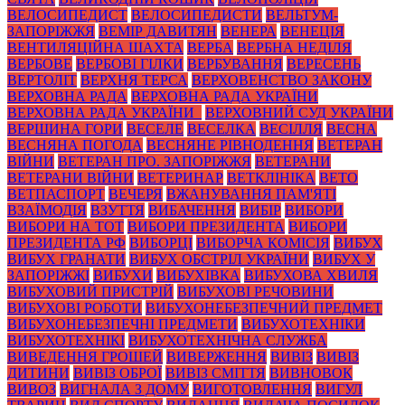
ВЕЛОСИПЕДИСТ
ВЕЛОСИПЕДИСТИ
ВЕЛЬТУМ-
ЗАПОРІЖЖЯ
ВЕМІР ДАВИТЯН
ВЕНЕРА
ВЕНЕЦІЯ
ВЕНТИЛЯЦІЙНА ШАХТА
ВЕРБА
ВЕРБНА НЕДІЛЯ
ВЕРБОВЕ
ВЕРБОВІ ГІЛКИ
ВЕРБУВАННЯ
ВЕРЕСЕНЬ
ВЕРТОЛІТ
ВЕРХНЯ ТЕРСА
ВЕРХОВЕНСТВО ЗАКОНУ
ВЕРХОВНА РАДА
ВЕРХОВНА РАДА УКРАЇНИ
ВЕРХОВНА РАДА УКРАЇНИ_
ВЕРХОВНИЙ СУД УКРАЇНИ
ВЕРШИНА ГОРИ
ВЕСЕЛЕ
ВЕСЕЛКА
ВЕСІЛЛЯ
ВЕСНА
ВЕСНЯНА ПОГОДА
ВЕСНЯНЕ РІВНОДЕННЯ
ВЕТЕРАН
ВІЙНИ
ВЕТЕРАН ПРО. ЗАПОРІЖЖЯ
ВЕТЕРАНИ
ВЕТЕРАНИ ВІЙНИ
ВЕТЕРИНАР
ВЕТКЛІНІКА
ВЕТО
ВЕТПАСПОРТ
ВЕЧЕРЯ
ВЖАНУВАННЯ ПАМ'ЯТІ
ВЗАЇМОДІЯ
ВЗУТТЯ
ВИБАЧЕННЯ
ВИБІР
ВИБОРИ
ВИБОРИ НА ТОТ
ВИБОРИ ПРЕЗИДЕНТА
ВИБОРИ
ПРЕЗИДЕНТА РФ
ВИБОРЦІ
ВИБОРЧА КОМІСІЯ
ВИБУХ
ВИБУХ ГРАНАТИ
ВИБУХ ОБСТРІЛ УКРАЇНИ
ВИБУХ У
ЗАПОРІЖЖІ
ВИБУХИ
ВИБУХІВКА
ВИБУХОВА ХВИЛЯ
ВИБУХОВИЙ ПРИСТРІЙ
ВИБУХОВІ РЕЧОВИНИ
ВИБУХОВІ РОБОТИ
ВИБУХОНЕБЕЗПЕЧНИЙ ПРЕДМЕТ
ВИБУХОНЕБЕЗПЕЧНІ ПРЕДМЕТИ
ВИБУХОТЕХНІКИ
ВИБУХОТЕХНІКІ
ВИБУХОТЕХНІЧНА СЛУЖБА
ВИВЕДЕННЯ ГРОШЕЙ
ВИВЕРЖЕННЯ
ВИВІЗ
ВИВІЗ
ДИТИНИ
ВИВІЗ ОБРОЇ
ВИВІЗ СМІТТЯ
ВИВНОВОК
ВИВОЗ
ВИГНАЛА З ДОМУ
ВИГОТОВЛЕННЯ
ВИГУЛ