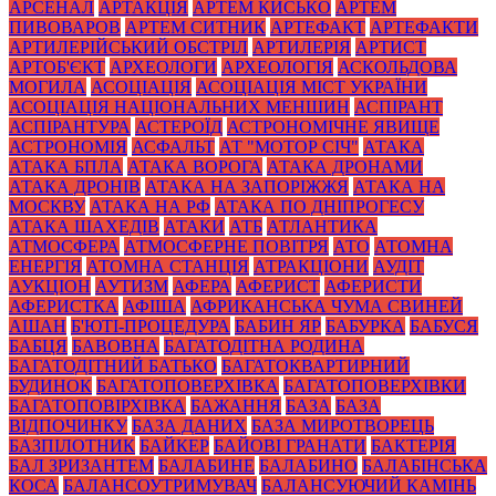
АРСЕНАЛ
АРТАКЦІЯ
АРТЕМ КИСЬКО
АРТЕМ
ПИВОВАРОВ
АРТЕМ СИТНИК
АРТЕФАКТ
АРТЕФАКТИ
АРТИЛЕРІЙСЬКИЙ ОБСТРІЛ
АРТИЛЕРІЯ
АРТИСТ
АРТОБ'ЄКТ
АРХЕОЛОГИ
АРХЕОЛОГІЯ
АСКОЛЬДОВА
МОГИЛА
АСОЦІАЦІЯ
АСОЦІАЦІЯ МІСТ УКРАЇНИ
АСОЦІАЦІЯ НАЦІОНАЛЬНИХ МЕНШИН
АСПІРАНТ
АСПІРАНТУРА
АСТЕРОЇД
АСТРОНОМІЧНЕ ЯВИЩЕ
АСТРОНОМІЯ
АСФАЛЬТ
АТ "МОТОР СІЧ"
АТАКА
АТАКА БПЛА
АТАКА ВОРОГА
АТАКА ДРОНАМИ
АТАКА ДРОНІВ
АТАКА НА ЗАПОРІЖЖЯ
АТАКА НА
МОСКВУ
АТАКА НА РФ
АТАКА ПО ДНІПРОГЕСУ
АТАКА ШАХЕДІВ
АТАКИ
АТБ
АТЛАНТИКА
АТМОСФЕРА
АТМОСФЕРНЕ ПОВІТРЯ
АТО
АТОМНА
ЕНЕРГІЯ
АТОМНА СТАНЦІЯ
АТРАКЦІОНИ
АУДІТ
АУКЦІОН
АУТИЗМ
АФЕРА
АФЕРИСТ
АФЕРИСТИ
АФЕРИСТКА
АФІША
АФРИКАНСЬКА ЧУМА СВИНЕЙ
АШАН
Б'ЮТІ-ПРОЦЕДУРА
БАБИН ЯР
БАБУРКА
БАБУСЯ
БАБЦЯ
БАВОВНА
БАГАТОДІТНА РОДИНА
БАГАТОДІТНИЙ БАТЬКО
БАГАТОКВАРТИРНИЙ
БУДИНОК
БАГАТОПОВЕРХІВКА
БАГАТОПОВЕРХІВКИ
БАГАТОПОВІРХІВКА
БАЖАННЯ
БАЗА
БАЗА
ВІДПОЧИНКУ
БАЗА ДАНИХ
БАЗА МИРОТВОРЕЦЬ
БАЗПІЛОТНИК
БАЙКЕР
БАЙОВІ ГРАНАТИ
БАКТЕРІЯ
БАЛ ЗРИЗАНТЕМ
БАЛАБИНЕ
БАЛАБИНО
БАЛАБІНСЬКА
КОСА
БАЛАНСОУТРИМУВАЧ
БАЛАНСУЮЧИЙ КАМІНЬ