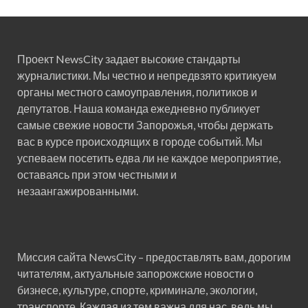
Проект NewsCity задает высокие стандарты
журналистики. Мы честно и непредвзято критикуем
органы местного самоуправления, политиков и
депутатов. Наша команда ежедневно публикует
самые свежие новости Запорожья, чтобы держать
вас в курсе происходящих в городе событий. Мы
успеваем посетить едва ли не каждое мероприятие,
оставаясь при этом честными и
незаангажированными.
Миссия сайта NewsCity – предоставлять вам, дорогим
читателям, актуальные запорожские новости о
бизнесе, культуре, спорте, криминале, экологии,
транспорте. Каждая из тем важна для нас, ведь мы