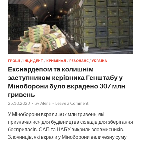
ГРОШІ
/
ІНЦИДЕНТ
/
КРИМІНАЛ
/
РЕЗОНАНС
/
УКРАЇНА
Екснардепом та колишнім
заступником керівника Генштабу у
Міноборони було вкрадено 307 млн
гривень
25.10.2023
-
by
Alena
-
Leave a Comment
У Міноборони вкрали 307 млн гривень, які
призначалися для будівництва складів для зберігання
боєприпасів. САП та НАБУ викрили зловмисників.
Злочинців, які вкрали у Міноборони величезну суму