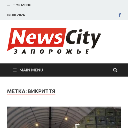
TOP MENU
06.08.2026
New
Новости
Запорожья
све
Запорожск
области
сегодня.
нов
События
MAIN MENU
Запорожья
Зап
коррупция,
политика,
сег
МЕТКА: ВИКРИТТЯ
дтп, новос
спорта