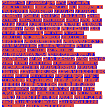
ЗАПОРІЖЖЯ
АЕРОРОЗВІДКА
АЗОВ
АЗОВСТАЛЬ
АЗОВСЬКЕ МОРЕ
АЗОВСЬКЕ МОРЕ_
АЗС
АКАДЕМІЧНЕ
ВЕСЛУВАННЯ
АКАПУЛЬКО
АКВАРІУМ
АКВАТОРІЯ
АКРОБАТИ
АКТИВИ
АКТИВІСТ
АКТИВНІСТЬ
АКТОР
АКТОРИ
АКТУАЛЬНО
АКУШЕРКА
АКЦИЗ
АКЦІЇ
АКЦІЇ
БАНКУ
АКЦІЯ
АКЦІЯ ПРОТЕСТУ
АЛБАНІЯ
АЛГОКОЛЬ
АЛГОРИТМ
АЛЕЯ
АЛЕЯ ГЕРОЇВ
АЛЕЯ ПАМ'ЯТІ
АЛЕЯ
СЛАВИ
АЛЕЯ ТРОЯНД
АЛІГАТОР
АЛІМЕНТИ
АЛКОГОЛЬ
АЛКОГОЛЬ У КРОВІ
АЛКОГОЛЬНЕ
СП'ЯНІННЯ
АЛКОГОЛЬНІ НАПОЇ
АЛЛА БАРАНОВСЬКА
АЛЛА МАРТИНЮК
АЛЬБІНА ДЕРЮГІНА
АЛЬЯНС
АМБАСАДОР
АМБРОЗІЯ
АМБУЛАТОРІЯ
АМЕРИКАНСЬКА ЗБРОЯ
АМЕРИКАНСЬКЕ ЯДЕРНЕ
ТОВАРИСТВО
АМІАК
АМІАЧНА ХМАРА
АМКУ
АМСТОР
АН-72
АНАЛІЗ
АНАЛІТИКА
АНАСТАСІЯ МЄТЄЛЄВА
АНАСТАСІЯ РАДІНА
АНАТОЛІЙ КУРТЄВ
АНАТОЛІЙ
КУРТЄВ_
АНАТОЛІЙ СЕРДЮК
АНАФІЛАКТИЧНИЙ ШОК
АНГАР
АНГЛІЯ
АНГОЛЕНКО
АНДЖЕЙ ДУДА
АНДРІЙ
БОГДАНЕЦЬ
АНДРІЙ ГЕРУС
АНДРІЙ ЄРМАК
АНДРІЙ
ПИШНИЙ
АНДРІЙ ХЛИВНЮК
АНДРІЙ ШЕВЧЕНКО
АНДРІЙ ЮСОВ
АНЕКСІЯ
АНІ ЛОРАК
АНЛІЯ
АННА
ЖДАН
АНОМАЛІЯ
АНОМАЛЬНА СПЕКА
АНОМАЛЬНЕ
ТЕПЛО
АНОНІМНИЙ ДЗВІНОК
АНОНС
АНТИДРОНОВІ
СІТКИ
АНТИДРОНОВІ ТУНЕЛІ
АНТИКОРУПЦІЙНИЙ
КОМІТЕТ ВР
АНТИКОРУПЦІЙНИЙ СУД