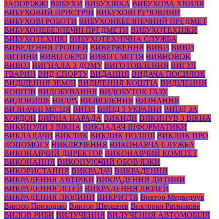
ЗАПОРІЖЖІ
ВИБУХИ
ВИБУХІВКА
ВИБУХОВА ХВИЛЯ
ВИБУХОВИЙ ПРИСТРІЙ
ВИБУХОВІ РЕЧОВИНИ
ВИБУХОВІ РОБОТИ
ВИБУХОНЕБЕЗПЕЧНИЙ ПРЕДМЕТ
ВИБУХОНЕБЕЗПЕЧНІ ПРЕДМЕТИ
ВИБУХОТЕХНІКИ
ВИБУХОТЕХНІКІ
ВИБУХОТЕХНІЧНА СЛУЖБА
ВИВЕДЕННЯ ГРОШЕЙ
ВИВЕРЖЕННЯ
ВИВІЗ
ВИВІЗ
ДИТИНИ
ВИВІЗ ОБРОЇ
ВИВІЗ СМІТТЯ
ВИВНОВОК
ВИВОЗ
ВИГНАЛА З ДОМУ
ВИГОТОВЛЕННЯ
ВИГУЛ
ТВАРИН
ВИД СПОРТУ
ВИДАННЯ
ВИДАЧА ПОСИЛОК
ВИДІЛЕННЯ ЗЕМЛІ
ВИДІЛЕННЯ КОШТІА
ВИДІЛЕННЯ
КОШТІВ
ВИДОБУВАННЯ
ВИДОБУТОК ГАЗУ
ВИДОВИЩЕ
ВИДРА
ВИЗВОЛЕННЯ
ВИЗНАННЯ
ВИЗНАЧНІ МІСЦЯ
ВИЇЗД
ВИЇЗД З УКРАЇНИ
ВИЇЗД ЗА
КОРДОН
ВИЇЗНА НАРАДА
ВИКИДИ
ВИКИНУВ З ВІКНА
ВИКИНУЛИ З ВІКНА
ВИКЛАДАЧ ІНФОРМАТИКИ
ВИКЛАДАЧИ
ВИКЛИК
ВИКЛИК ПОЛІЦІЇ
ВИКЛИК ПРО
ДОПОМОГУ
ВИКЛЮЧЕННЯ
ВИКОНАВЧА СЛУЖБА
ВИКОНАВЧИЙ ДИРЕКТОР
ВИКОНАВЧИЙ КОМІТЕТ
ВИКОНАННЯ
ВИКОНУЮЧИЙ ОБОВ'ЯЗКИ
ВИКОРИСТАННЯ
ВИКРАДАЧ
ВИКРАДЕННЯ
ВИКРАДЕННЯ АВТІВКИ
ВИКРАДЕННЯ ДИТИНИ
ВИКРАДЕННЯ ДІТЕЙ
ВИКРАДЕННЯ ЛЮДЕЙ
ВИКРАДЕННЯ ЛЮДИНИ
ВИКРИТТЯ
Виктор Медведчук
Виктор Приходько
Виктор Шершнев
Виктория Ратникова
ВИЛОВ РИБИ
ВИЛУЧЕННЯ
ВИЛУЧЕННЯ АВТОМОБІЛЯ