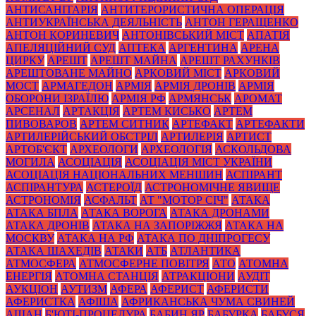
АНТИСАНІТАРІЯ
АНТИТЕРОРИСТИЧНА ОПЕРАЦІЯ
АНТИУКРАЇНСЬКА ДЕЯЛЬНІСТЬ
АНТОН ГЕРАЩЕНКО
АНТОН КОРИНЕВИЧ
АНТОНІВСЬКИЙ МІСТ
АПАТІЯ
АПЕЛЯЦІЙНИЙ СУД
АПТЕКА
АРГЕНТИНА
АРЕНА
ЦИРКУ
АРЕШТ
АРЕШТ МАЙНА
АРЕШТ РАХУНКІВ
АРЕШТОВАНЕ МАЙНО
АРКОВИЙ МІСТ
АРКОВИЙ
МОСТ
АРМАГЕДОН
АРМІЯ
АРМІЯ ДРОНІВ
АРМІЯ
ОБОРОНИ ІЗРАЇЛЮ
АРМІЯ РФ
АРМЯНСЬК
АРОМАТ
АРСЕНАЛ
АРТАКЦІЯ
АРТЕМ КИСЬКО
АРТЕМ
ПИВОВАРОВ
АРТЕМ СИТНИК
АРТЕФАКТ
АРТЕФАКТИ
АРТИЛЕРІЙСЬКИЙ ОБСТРІЛ
АРТИЛЕРІЯ
АРТИСТ
АРТОБ'ЄКТ
АРХЕОЛОГИ
АРХЕОЛОГІЯ
АСКОЛЬДОВА
МОГИЛА
АСОЦІАЦІЯ
АСОЦІАЦІЯ МІСТ УКРАЇНИ
АСОЦІАЦІЯ НАЦІОНАЛЬНИХ МЕНШИН
АСПІРАНТ
АСПІРАНТУРА
АСТЕРОЇД
АСТРОНОМІЧНЕ ЯВИЩЕ
АСТРОНОМІЯ
АСФАЛЬТ
АТ "МОТОР СІЧ"
АТАКА
АТАКА БПЛА
АТАКА ВОРОГА
АТАКА ДРОНАМИ
АТАКА ДРОНІВ
АТАКА НА ЗАПОРІЖЖЯ
АТАКА НА
МОСКВУ
АТАКА НА РФ
АТАКА ПО ДНІПРОГЕСУ
АТАКА ШАХЕДІВ
АТАКИ
АТБ
АТЛАНТИКА
АТМОСФЕРА
АТМОСФЕРНЕ ПОВІТРЯ
АТО
АТОМНА
ЕНЕРГІЯ
АТОМНА СТАНЦІЯ
АТРАКЦІОНИ
АУДІТ
АУКЦІОН
АУТИЗМ
АФЕРА
АФЕРИСТ
АФЕРИСТИ
АФЕРИСТКА
АФІША
АФРИКАНСЬКА ЧУМА СВИНЕЙ
АШАН
Б'ЮТІ-ПРОЦЕДУРА
БАБИН ЯР
БАБУРКА
БАБУСЯ