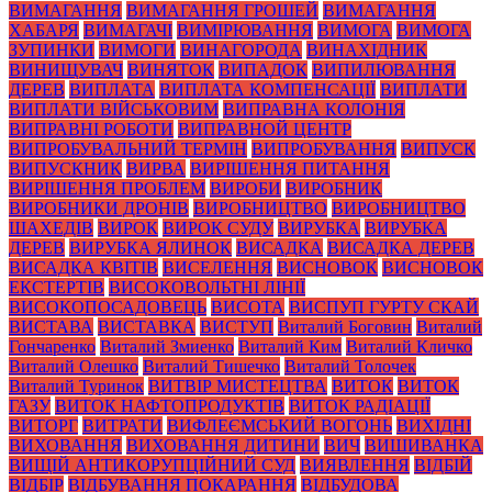
ВИМАГАННЯ
ВИМАГАННЯ ГРОШЕЙ
ВИМАГАННЯ
ХАБАРЯ
ВИМАГАЧІ
ВИМІРЮВАННЯ
ВИМОГА
ВИМОГА
ЗУПИНКИ
ВИМОГИ
ВИНАГОРОДА
ВИНАХІДНИК
ВИНИЩУВАЧ
ВИНЯТОК
ВИПАДОК
ВИПИЛЮВАННЯ
ДЕРЕВ
ВИПЛАТА
ВИПЛАТА КОМПЕНСАЦІЇ
ВИПЛАТИ
ВИПЛАТИ ВІЙСЬКОВИМ
ВИПРАВНА КОЛОНІЯ
ВИПРАВНІ РОБОТИ
ВИПРАВНОЙ ЦЕНТР
ВИПРОБУВАЛЬНИЙ ТЕРМІН
ВИПРОБУВАННЯ
ВИПУСК
ВИПУСКНИК
ВИРВА
ВИРІШЕННЯ ПИТАННЯ
ВИРІШЕННЯ ПРОБЛЕМ
ВИРОБИ
ВИРОБНИК
ВИРОБНИКИ ДРОНІВ
ВИРОБНИЦТВО
ВИРОБНИЦТВО
ШАХЕДІВ
ВИРОК
ВИРОК СУДУ
ВИРУБКА
ВИРУБКА
ДЕРЕВ
ВИРУБКА ЯЛИНОК
ВИСАДКА
ВИСАДКА ДЕРЕВ
ВИСАДКА КВІТІВ
ВИСЕЛЕННЯ
ВИСНОВОК
ВИСНОВОК
ЕКСТЕРТІВ
ВИСОКОВОЛЬТНІ ЛІНІЇ
ВИСОКОПОСАДОВЕЦЬ
ВИСОТА
ВИСПУП ГУРТУ СКАЙ
ВИСТАВА
ВИСТАВКА
ВИСТУП
Виталий Боговин
Виталий
Гончаренко
Виталий Змиенко
Виталий Ким
Виталий Кличко
Виталий Олешко
Виталий Тишечко
Виталий Толочек
Виталий Туринок
ВИТВІР МИСТЕЦТВА
ВИТОК
ВИТОК
ГАЗУ
ВИТОК НАФТОПРОДУКТІВ
ВИТОК РАДІАЦІЇ
ВИТОРГ
ВИТРАТИ
ВИФЛЕЄМСЬКИЙ ВОГОНЬ
ВИХІДНІ
ВИХОВАННЯ
ВИХОВАННЯ ДИТИНИ
ВИЧ
ВИШИВАНКА
ВИЩІЙ АНТИКОРУПЦІЙНИЙ СУД
ВИЯВЛЕННЯ
ВІДБІЙ
ВІДБІР
ВІДБУВАННЯ ПОКАРАННЯ
ВІДБУДОВА