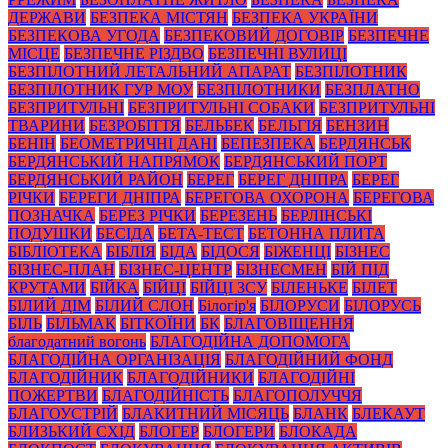
ДЕРЖАВИ
БЕЗПЕКА МІСТЯН
БЕЗПЕКА УКРАЇНИ
БЕЗПЕКОВА УГОДА
БЕЗПЕКОВИЙ ДОГОВІР
БЕЗПЕЧНЕ
МІСЦЕ
БЕЗПЕЧНЕ РІЗДВО
БЕЗПЕЧНІ ВУЛИЦІ
БЕЗПІЛОТНИЙ ЛЕТАЛЬНИЙ АПАРАТ
БЕЗПІЛОТНИК
БЕЗПІЛОТНИК ГУР МОУ
БЕЗПІЛОТНИКИ
БЕЗПЛАТНО
БЕЗПРИТУЛЬНІ
БЕЗПРИТУЛЬНІ СОБАКИ
БЕЗПРИТУЛЬНІ
ТВАРИНИ
БЕЗРОБІТТЯ
БЕЛЬБЕК
БЕЛЬГІЯ
БЕНЗИН
БЕНІН
БЕОМЕТРИЧНІ ДАНІ
БЕПЕЗПЕКА
БЕРДЯНСЬК
БЕРДЯНСЬКИЙ НАПРЯМОК
БЕРДЯНСЬКИЙ ПОРТ
БЕРДЯНСЬКИЙ РАЙОН
БЕРЕГ
БЕРЕГ ДНІПРА
БЕРЕГ
РІЧКИ
БЕРЕГИ ДНІПРА
БЕРЕГОВА ОХОРОНА
БЕРЕГОВА
ПОЗНАЧКА
БЕРЕЗ РІЧКИ
БЕРЕЗЕНЬ
БЕРЛІНСЬКІ
ПОДУШКИ
БЕСІДА
БЕТА-ТЕСТ
БЕТОННА ПЛИТА
БІБЛІОТЕКА
БІБЛІЯ
БІДА
БІДОСЯ
БІЖЕНЦІ
БІЗНЕС
БІЗНЕС-ПЛАН
БІЗНЕС-ЦЕНТР
БІЗНЕСМЕН
БІЙ ПІД
КРУТАМИ
БІЙКА
БІЙЦІ
БІЙЦІ ЗСУ
БІЛЕНЬКЕ
БІЛЕТ
БІЛИЙ ДІМ
БІЛИЙ СЛОН
Білогір'я
БІЛОРУСИ
БІЛОРУСЬ
БІЛЬ
БІЛЬМАК
БІТКОЇНИ
БК
БЛАГОВІЩЕННЯ
благодатний вогонь
БЛАГОДІЙНА ДОПОМОГА
БЛАГОДІЙНА ОРГАНІЗАЦІЯ
БЛАГОДІЙНИЙ ФОНД
БЛАГОДІЙНИК
БЛАГОДІЙНИКИ
БЛАГОДІЙНІ
ПОЖЕРТВИ
БЛАГОДІЙНІСТЬ
БЛАГОПОЛУЧЧЯ
БЛАГОУСТРІЙ
БЛАКИТНИЙ МІСЯЦЬ
БЛАНК
БЛЕКАУТ
БЛИЗЬКИЙ СХІД
БЛОГЕР
БЛОГЕРИ
БЛОКАДА