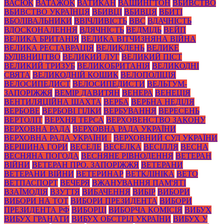
ВАСЮК
ВАТАЖОК
ВАТИКАН
ВАШИНГТОН
ВБИВСТВО
ВБИВСТВО УКРАЇНЦЯ
ВБИВЦІ
ВБИВЦЯ
ВБИТІ
ВБОЛІВАЛЬНИКИ
ВВІЧЛИВІСТЬ
ВВС
ВДАЧНІСТЬ
ВДОСКОНАЛЕННЯ
ВДЯЧНІСТЬ
ВЕДМІДЬ
ВЕЙП
ВЕЛИКА БРИТАНІЯ
ВЕЛИКА ВІТЧИЗНЯНА ВІЙНА
ВЕЛИКА РЕСТАВРАЦІЯ
ВЕЛИКДЕНЬ
ВЕЛИКЕ
БУДІВНИЦТВО
ВЕЛИКИЙ ЛУГ
ВЕЛИКИЙ ПІСТ
ВЕЛИКИЙ ТРИЗУБ
ВЕЛИКОБРИТАНІЯ
ВЕЛИКОДНІ
СВЯТА
ВЕЛИКОДНІЙ КОШИК
ВЕЛОПОЛІЦІЯ
ВЕЛОСИПЕДИСТ
ВЕЛОСИПЕДИСТИ
ВЕЛЬТУМ-
ЗАПОРІЖЖЯ
ВЕМІР ДАВИТЯН
ВЕНЕРА
ВЕНЕЦІЯ
ВЕНТИЛЯЦІЙНА ШАХТА
ВЕРБА
ВЕРБНА НЕДІЛЯ
ВЕРБОВЕ
ВЕРБОВІ ГІЛКИ
ВЕРБУВАННЯ
ВЕРЕСЕНЬ
ВЕРТОЛІТ
ВЕРХНЯ ТЕРСА
ВЕРХОВЕНСТВО ЗАКОНУ
ВЕРХОВНА РАДА
ВЕРХОВНА РАДА УКРАЇНИ
ВЕРХОВНА РАДА УКРАЇНИ_
ВЕРХОВНИЙ СУД УКРАЇНИ
ВЕРШИНА ГОРИ
ВЕСЕЛЕ
ВЕСЕЛКА
ВЕСІЛЛЯ
ВЕСНА
ВЕСНЯНА ПОГОДА
ВЕСНЯНЕ РІВНОДЕННЯ
ВЕТЕРАН
ВІЙНИ
ВЕТЕРАН ПРО. ЗАПОРІЖЖЯ
ВЕТЕРАНИ
ВЕТЕРАНИ ВІЙНИ
ВЕТЕРИНАР
ВЕТКЛІНІКА
ВЕТО
ВЕТПАСПОРТ
ВЕЧЕРЯ
ВЖАНУВАННЯ ПАМ'ЯТІ
ВЗАЇМОДІЯ
ВЗУТТЯ
ВИБАЧЕННЯ
ВИБІР
ВИБОРИ
ВИБОРИ НА ТОТ
ВИБОРИ ПРЕЗИДЕНТА
ВИБОРИ
ПРЕЗИДЕНТА РФ
ВИБОРЦІ
ВИБОРЧА КОМІСІЯ
ВИБУХ
ВИБУХ ГРАНАТИ
ВИБУХ ОБСТРІЛ УКРАЇНИ
ВИБУХ У