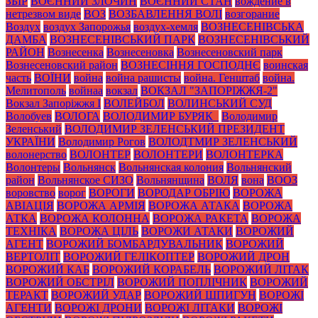
ЗБІР
ВОЄННИЙ ЗЛОЧИН
ВОЄННИЙ СТАН
вождение в
нетрезвом виде
ВОЗ
ВОЗБАВЛЕННЯ ВОЛІ
возгорание
Воздух
воздух Запорожья
воздух-хемля
ВОЗНЕСЕНІВСЬКА
ДАМБА
ВОЗНЕСЕНІВСЬКИЙ ПАРК
ВОЗНЕСЕНІВСЬКИЙ
РАЙОН
Вознесенка
Вознесеновка
Вознесеновский парк
Вознесеновский район
ВОЗНЕСІННЯ ГОСПОДНЄ
воинская
часть
ВОЇНИ
война
война рашисты
война. Генштаб
война.
Мелитополь
войнаа
вокзал
ВОКЗАЛ "ЗАПОРІЖЖЯ-2"
Вокзал Запоріжжя І
ВОЛЕЙБОЛ
ВОЛИНСЬКИЙ СУД
Волобуев
ВОЛОГА
ВОЛОДИМИР БУРЯК_
Володимир
Зеленський
ВОЛОДИМИР ЗЕЛЕНСЬКИЙ ПРЕЗИДЕНТ
УКРАЇНИ
Володимир Рогов
ВОЛОДТМИР ЗЕЛЕНСЬКИЙ
волонерство
ВОЛОНТЕР
ВОЛОНТЕРИ
ВОЛОНТЕРКА
Волонтеры
Вольнянск
Вольнянская колония
Вольнянский
район
Вольнянское СИЗО
Вольнянщина
ВОЛЯ
вона
ВООЗ
воровство
ворог
ВОРОГИ
ВОРОДАР ОБРІЮ
ВОРОЖА
АВІАЦІЯ
ВОРОЖА АРМІЯ
ВОРОЖА АТАКА
ВОРОЖА
АТКА
ВОРОЖА КОЛОННА
ВОРОЖА РАКЕТА
ВОРОЖА
ТЕХНІКА
ВОРОЖА ЦІЛЬ
ВОРОЖИ АТАКИ
ВОРОЖИЙ
АГЕНТ
ВОРОЖИЙ БОМБАРДУВАЛЬНИК
ВОРОЖИЙ
ВЕРТОЛІТ
ВОРОЖИЙ ГЕЛІКОПТЕР
ВОРОЖИЙ ДРОН
ВОРОЖИЙ КАБ
ВОРОЖИЙ КОРАБЕЛЬ
ВОРОЖИЙ ЛІТАК
ВОРОЖИЙ ОБСТРІЛ
ВОРОЖИЙ ПОПЛІЧНИК
ВОРОЖИЙ
ТЕРАКТ
ВОРОЖИЙ УДАР
ВОРОЖИЙ ШПИГУН
ВОРОЖІ
АГЕНТИ
ВОРОЖІ ДРОНИ
ВОРОЖІ ЛІТАКИ
ВОРОЖІ