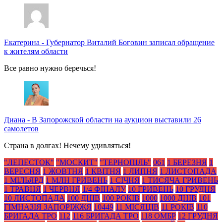
Екатерина
-
Губернатор Виталий Боговин записал обращение
к жителям области
Все равно нужно беречься!
Диана
-
В Запорожской области на аукцион выставили 26
самолетов
Страна в долгах! Нечему удивляться!
"ЛЕПЕСТОК"
"МОСКИТ"
"ТЕРНОПІЛЬ"
061
1 БЕРЕЗНЯ
1
ВЕРЕСНЯ
1 ЖОВТНЯ
1 КВІТНЯ
1 ЛИПНЯ
1 ЛИСТОПАДА
1 МІЛЬЯРД
1 МЛН ГРИВЕНЬ
1 СІЧНЯ
1 ТИСЯЧА ГРИВЕНЬ
1 ТРАВНЯ
1 ЧЕРВНЯ
1/4 ФІНАЛУ
10 ГРИВЕНЬ
10 ГРУДНЯ
10 ЛИСТОПАДА
100 ДНІВ
100 РОКІВ
1000
1000 ДНІВ
101
ГІМНАЗІЯ ЗАПОРІЖЖЯ
10449
11 МІСЯЦІВ
11 РОКІВ
110
БРИГАДА ТРО
112
116 БРИГАДА ТРО
118 ОМБР
12 ГРУДНЯ