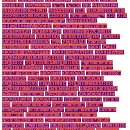
ПОТРЕБИ
ВЛАСНІСТЬ
власть
власюк
ВЛК
ВЛУЧАННЯ
ВЛУЧАННЯ РАКЕТИ
ВЛУЧЕННЯ
ВМС
ВНЕСЕННЯ ЗМІН
ВНЕСЕННЯ ПРАВОК
ВНЕСОК
внешняя разведка
ВНЗ
ВНО
внутренне перемещенные лица
ВНУТРІШНЬО
ПЕРЕМІЩЕНА ОСОБА
вовлечение в проституцию
ВОГНЕБЕРЦІ
ВОГНЕБОРЦІ
ВОГНЕВЕ УРАЖЕННЯ
ВОГНЕХРЕЩА
ВОГНИЩЕ
ВОГНЯНИЙ ДОЩ
ВОГОНЬ
ВОГОНЬ НЕБЕЗПЕКА
Вода
ВОДА ЙДЕ
Водитель
водительские
водительское удостоверение
ВОДІЇ
ВОДІЙ
ВОДІЙ 84 МАРШРУТУ
ВОДІЙ КЕРМАНИЧ
ВОДІЙ ТАКСІ
ВОДІЙСЬКЕ ПОСВІДЧЕННЯ
ВОДІЙСЬКІ ПРАВА
ВОДІННЯ
ВОДІННЯ НА ПІДПИТКУ
водная полиция
ВОДНИЙ БАЛАНС
ВОДНИЙ ПОТІК
водные ресурсы
водный транспорт
ВОДОГІН
ВОДОГОН
водоем
водозабор
ВОДОЙМА
Водоканал
ВОДОЛАЗИ
ВОДОЛОСТІ
ВОДОНАГРІВАЧ
ВОДОПІЛЛЯ
ВОДОПОСТАЧАННЯ
ВОДОПОСТАЧЯННЯ
ВОДОПРОВІД
ВОДОПРОВІДНА
ГАЛУЗЬ
водопровод
Водоснабжение
ВОДОСХОВИЩЕ
ВОДОХРЕЩА
ВОДОХРЕЩЕ
Военбуд
военкомат
военная
база
военная обстановка
военная помощь
Военная
прокуратура
военная ситуация
военная техника
Военное
положение
военнообязанный
военнослужащие
военнослужащий рф
военные действия
военный сбор
Военстрой
ВОЄНКОМ
ВОЄННИЙ АЕРОДРОМ
ВОЄННИЙ