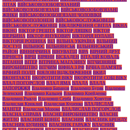
ЛІТАК
ВІЙСЬКОВОЗОБОВ'ЯЗАНИЙ
ВІЙСЬКОВОЗОБОВ'ЯЗАНІ
ВІЙСЬКОВОЗОБОВ'ЯЗАНІ
ЖІНКИ
ВІЙСЬКОВОЗОБОВ'ЯЗАНІ ЧОЛОВІКИ
ВІЙСЬКОВОПОЛОНЕНІ
ВІЙСЬКОВОСЛУЖБОВЕЦЬ
ВІЙСЬКОВОСЛУЖБОВЦІ
ВІКДЛЮЧЕННЯ СВІТЛА
ВІКНА
ВІКНО
ВІКТОР ГРЕШТА
ВІКТОР ЛЯШКО
ВІКТОР
ЩЕРБИНА
ВІКТОР ЯНУКОВИЧ
ВІКТОРІЯ НУЛАНД
ВІКТОРІЯ РОЩИНА
ВІЛ
ВІЛЬНА УКРАЇНА
ВІЛЬНИЙ
ДОСТУП
ВІЛЬНЮС
ВІЛЬНЯНСЬК
ВІЛЬНЯНСЬКИЙ
РАЙОН
ВІННИЧЧИНА
ВІНУВАТЦІ
ВІРА
ВІРНИЙ ДРУГ
ВІРНІСТЬ
ВІРШ
ВІРЯНИ
ВІСБАДЕН
ВІТАЛІЙ КОВАЛЬ
ВІТАННЯ
ВІТЕР
ВІТРИНА МАГАЗИНУ
ВІТЧИЗНЯНЕ
ВИРОБНИЦТВО
ВІТЧИМ
ВІФНА З РФ
ВІЧНА ПАМ'ЯТЬ
ВІЧНИЙ ПОЛІТ
ВІЯЛОВІ ВІДКЛЮЧЕННЯ
ВКИД
ВКОНТАКТЕ
ВКОРОТИТИ ВІКУ
ВКОРОТИТИ СОБІ ВІКУ
ВЛАД ПОГОРЄЛОВ
ВЛАД ЯМА
ВЛАДА
ВЛАДА
ЗАПОРІЖЖЯ
Владимир Баранов
Владимир Буряк
Владимир
Зеленский
Владимир Кальцев
Владимир Крейденко
Владимир Рыкун
Владимир Серба
Владимир Хомутов
Владислав Криклий
Владислав Куценко
ВЛАДИСЛАВ
МАНГЕР
Владислав Мороко
ВЛАДИСЛАВ ПОГОРЄЛОВ
ВЛАСНА СПРАВА
ВЛАСНЕ ВИРОБНИЦТВО
ВЛАСНЕ
ЖИТЛО
ВЛАСНИЙ БІЗНЕС
ВЛАСНИК
ВЛАСНИК БРЕНДУ
ВЛАСНИК БУДИНКУ
ВЛАСНИК ГАРАЖУ
ВЛАСНИК
ОСЕЛІ
ВЛАСНИКИ
ВЛАСНИЦЯ
ВЛАСНІ ОЧІ
ВЛАСНІ