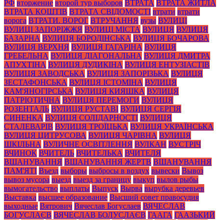
РФ
вторжение
второй тур выборов
ВТРАТА
ВТРАТА ЖИТЛА
ВТРАТА КОШТІВ
ВТРАТА СВІДОМОСТІ
втрати
втрати
ворога
ВТРАТИ. ВОРОГ
ВТРУЧАННЯ
вузы
ВУЛИЦІ
ВУЛИЦІ ЗАПОРІЖЖЯ
ВУЛИЦІ МІСТА
ВУЛИЦЯ
ВУЛИЦЯ
БАЗАРНА
ВУЛИЦЯ БОРОДІНСЬКА
ВУЛИЦЯ БОЧАРОВА
ВУЛИЦЯ ВЕРХНЯ
ВУЛИЦЯ ГАГАРІНА
ВУЛИЦЯ
ГРЕБЕЛЬНА
ВУЛИЦЯ ДІАГОНАЛЬНА
ВУЛИЦЯ ДМИТРА
АПУХТІНА
ВУЛИЦЯ ДУДИКІНА
ВУЛИЦЯ ЕНТУЗІАСТІВ
ВУЛИЦЯ ЗАВОДСЬКА
ВУЛИЦЯ ЗАПОРІЗЬКА
ВУЛИЦЯ
ЗЕСТАФОНСЬКА
ВУЛИЦЯ ІСТОМІНА
ВУЛИЦЯ
КАМ'ЯНОГІРСЬКА
ВУЛИЦЯ КИЯШКА
ВУЛИЦЯ
ПАТРІОТИЧНА
ВУЛИЦЯ ПЕРЕМОГИ
ВУЛИЦЯ
РОЗЕНТАЛЬ
ВУЛИЦЯ РУСТАВІ
ВУЛИЦЯ СЕРГІЯ
СИНЕНКА
ВУЛИЦЯ СОЛІДАРНОСТІ
ВУЛИЦЯ
СТАЛЕВАРІВ
ВУЛИЦЯ ТРОЇЦЬКА
ВУЛИЦЯ УКРАЇНСЬКА
ВУЛИЦЯ ЦИТРУСОВА
ВУЛИЦЯ ЧАРІВНА
ВУЛИЦЯ
ШКІЛЬНА
ВУЛИЧНЕ ОСВІТЛЕННЯ
ВУЛКАН
ВУСТРІЧ
ВЧИНОК
ВЧИТЕЛЬ
ВЧИТЕЛЬКА
ВЧИТЕЛЯ
ВШАНУВАННЯ
ВШАНУВАННЯ ЖЕРТВ
ВШАНУВАННЯ
ПАМ'ЯТІ
Въезд
выборы
выбросы в воздух
вывески
Вывоз
вывоз мусора
выезд
выезд за границу
выкуп
вылов рыбы
вымогательство
выплаты
Выпуск
Вырва
вырубка деревьев
Выставка
высшее образование
Высший совет правосудия
выходные
Вятрович
Вячеслав Богуслаев
ВЯЧЕСЛАВ
БОГУСЛАЄВ
ВЯЧЕСЛАВ БОЛУСЛАЄВ
ГААГА
ГААЗЬКИЙ