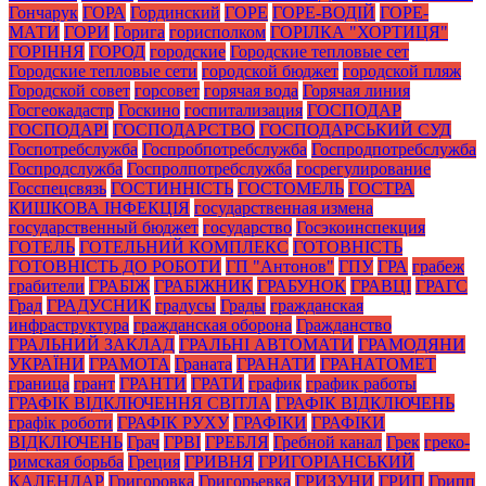
Гончарук
ГОРА
Гординский
ГОРЕ
ГОРЕ-ВОДІЙ
ГОРЕ-
МАТИ
ГОРИ
Горига
горисполком
ГОРІЛКА "ХОРТИЦЯ"
ГОРІННЯ
ГОРОД
городские
Городские тепловые сет
Городские тепловые сети
городской бюджет
городской пляж
Городской совет
горсовет
горячая вода
Горячая линия
Госгеокадастр
Госкино
госпитализация
ГОСПОДАР
ГОСПОДАРІ
ГОСПОДАРСТВО
ГОСПОДАРСЬКИЙ СУД
Госпотребслужба
Госпробпотребслужба
Госпродпотребслужба
Госпродслужба
Госпролпотребслужба
госрегулирование
Госспецсвязь
ГОСТИННІСТЬ
ГОСТОМЕЛЬ
ГОСТРА
КИШКОВА ІНФЕКЦІЯ
государственная измена
государственный бюджет
государство
Госэкоинспекция
ГОТЕЛЬ
ГОТЕЛЬНИЙ КОМПЛЕКС
ГОТОВНІСТЬ
ГОТОВНІСТЬ ДО РОБОТИ
ГП "Антонов"
ГПУ
ГРА
грабеж
грабители
ГРАБІЖ
ГРАБІЖНИК
ГРАБУНОК
ГРАВЦІ
ГРАГС
Град
ГРАДУСНИК
градусы
Грады
гражданская
инфраструктура
гражданская оборона
Гражданство
ГРАЛЬНИЙ ЗАКЛАД
ГРАЛЬНІ АВТОМАТИ
ГРАМОДЯНИ
УКРАЇНИ
ГРАМОТА
Граната
ГРАНАТИ
ГРАНАТОМЕТ
граница
грант
ГРАНТИ
ГРАТИ
график
график работы
ГРАФІК ВІДКЛЮЧЕННЯ СВІТЛА
ГРАФІК ВІДКЛЮЧЕНЬ
графік роботи
ГРАФІК РУХУ
ГРАФІКИ
ГРАФІКИ
ВІДКЛЮЧЕНЬ
Грач
ГРВІ
ГРЕБЛЯ
Гребной канал
Грек
греко-
римская борьба
Греция
ГРИВНЯ
ГРИГОРІАНСЬКИЙ
КАЛЕНДАР
Григоровка
Григорьевка
ГРИЗУНИ
ГРИП
Грипп