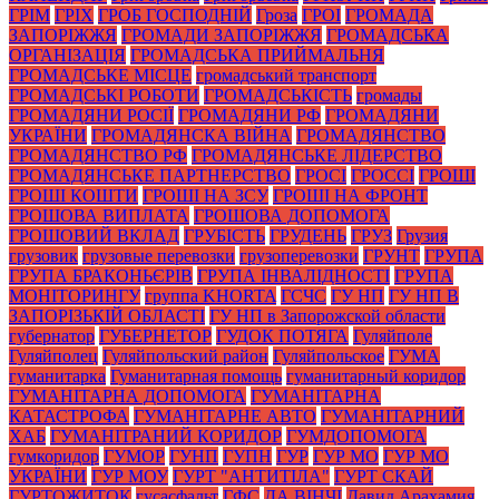
ГРІМ
ГРІХ
ГРОБ ГОСПОДНІЙ
Гроза
ГРОІ
ГРОМАДА
ЗАПОРІЖЖЯ
ГРОМАДИ ЗАПОРІЖЖЯ
ГРОМАДСЬКА
ОРГАНІЗАЦІЯ
ГРОМАДСЬКА ПРИЙМАЛЬНЯ
ГРОМАДСЬКЕ МІСЦЕ
громадський транспорт
ГРОМАДСЬКІ РОБОТИ
ГРОМАДСЬКІСТЬ
громады
ГРОМАДЯНИ РОСІЇ
ГРОМАДЯНИ РФ
ГРОМАДЯНИ
УКРАЇНИ
ГРОМАДЯНСКА ВІЙНА
ГРОМАДЯНСТВО
ГРОМАДЯНСТВО РФ
ГРОМАДЯНСЬКЕ ЛІДЕРСТВО
ГРОМАДЯНСЬКЕ ПАРТНЕРСТВО
ГРОСІ
ГРОССІ
ГРОШІ
ГРОШІ КОШТИ
ГРОШІ НА ЗСУ
ГРОШІ НА ФРОНТ
ГРОШОВА ВИПЛАТА
ГРОШОВА ДОПОМОГА
ГРОШОВИЙ ВКЛАД
ГРУБІСТЬ
ГРУДЕНЬ
ГРУЗ
Грузия
грузовик
грузовые перевозки
грузоперевозки
ГРУНТ
ГРУПА
ГРУПА БРАКОНЬЄРІВ
ГРУПА ІНВАЛІДНОСТІ
ГРУПА
МОНІТОРИНГУ
группа KHORTA
ГСЧС
ГУ НП
ГУ НП В
ЗАПОРІЗЬКІЙ ОБЛАСТІ
ГУ НП в Запорожской области
губернатор
ГУБЕРНЕТОР
ГУДОК ПОТЯГА
Гуляйполе
Гуляйполец
Гуляйпольский район
Гуляйпольское
ГУМА
гуманитарка
Гуманитарная помощь
гуманитарный коридор
ГУМАНІТАРНА ДОПОМОГА
ГУМАНІТАРНА
КАТАСТРОФА
ГУМАНІТАРНЕ АВТО
ГУМАНІТАРНИЙ
ХАБ
ГУМАНІТРАНИЙ КОРИДОР
ГУМДОПОМОГА
гумкоридор
ГУМОР
ГУНП
ГУПН
ГУР
ГУР МО
ГУР МО
УКРАЇНИ
ГУР МОУ
ГУРТ "АНТИТІЛА"
ГУРТ СКАЙ
ГУРТОЖИТОК
гусасфальт
ГФС
ДА ВІНЧІ
Давид Арахамия