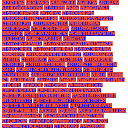
АВІАШОУ
АВОКАДО
АВСТРАЛІЯ
АВТІВКА
АВТІВКА
ДЛЯ ВІЙСЬКОВИХ
АВТІВКИ
АВТО
АВТОАВАРІЯ
АВТОБІОГРАФІЯ
АВТОБУС
АВТОБУС №27
АВТОБУСНИЙ МАРШРУТ
АВТОБУСНІ МАРШРУТИ
АВТОВИКУП
АВТОВЛАСНИК
АВТОВОКЗАЛ
ЗАПОРІЖЖЯ
АВТОЄВРОСИЛА
АВТОЗАПРАВНА
СТАНЦІЯ
АВТОКАТАСТРОФА
АВТОКОЛІНЧАСТИЙ
ПІДІЙМАЧ
АВТОКРАДІЙКА
АВТОМАТ
АВТОМАТИЗАЦІЯ
АВТОМАТИЗОВАНА СИСТЕМА
АВТОМОБІЛЬ
АВТОМОБІЛЬ ВАЗ
АВТОМОБІЛЬНА
СТОЯНКА
АВТОМОБІЛЬНІ НОМЕРИ
АВТОНОМНА
РОБОТА
АВТОПАРК
АВТОПРИГОДА
АВТОПРОБІГ
АВТОРКА
АВТОТРАНСПОРТ
АВТОТРАНСПОРТНИЙ
ЗАСІБ
АВТОТРАНСПОРТНИЙ ЗАСОБ
АВТОТРОЩА
АВТОШЛЯХ
АГЕНСТВО ВІДНОВЛЕННЯ
АГЕНТ
АГЕНТ
РФ
АГЕНТ ФСБ
АГІТАЦІЯ
АГРАРІЇ
АГРАРНА КОМПАНІЯ
АГРЕСІЯ
АГРЕСОР
АДВОКАТ
АДЕКВАТНІСТЬ
АДМІНБУДІВЛЯ
АДМІНІСТРАТИВНА БУДІВЛЯ
АДМІНІСТРАТИВНА ОДИНИЦЯ
АДМІНІСТРАТИВНЕ
ПОРУШЕННЯ
АДМІНІСТРАТИВНЕ СТЯГНЕННЯ
АДМІНІСТРАТИВНІ ПИТАННЯ
АДМІНМАТЕРІАЛИ
АДОЛЬФ ГІТЛЕР
АДРЕСА
АДРЕСИ
АДРЕСНА ТАБЛИЧКА
АДРІАНА ПУЩАК
АЕРОБАЛІСТИЧНА РАКЕТА
АЕРОДРОМ
АЕРОДРОМ "АНТОНОВ"
АЕРОДРОМ
СТРАТЕГІЧНОЇ АВІАЦІЇ
АЕРОПОРТ
АЕРОПОРТ