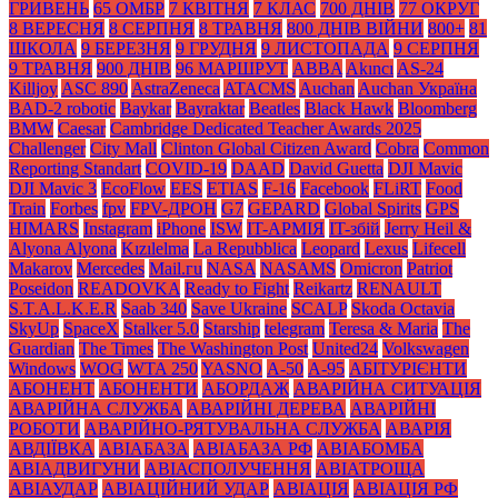
ГРИВЕНЬ
65 ОМБР
7 КВІТНЯ
7 КЛАС
700 ДНІВ
77 ОКРУГ
8 ВЕРЕСНЯ
8 СЕРПНЯ
8 ТРАВНЯ
800 ДНІВ ВІЙНИ
800+
81
ШКОЛА
9 БЕРЕЗНЯ
9 ГРУДНЯ
9 ЛИСТОПАДА
9 СЕРПНЯ
9 ТРАВНЯ
900 ДНІВ
96 МАРШРУТ
ABBA
Akıncı
AS-24
Killjoy
ASC 890
AstraZeneca
ATACMS
Auchan
Auchan Україна
BAD-2 robotic
Baykar
Bayraktar
Beatles
Black Нawk
Bloomberg
BMW
Caesar
Cambridge Dedicated Teacher Awards 2025
Challenger
City Mall
Clinton Global Citizen Award
Cobra
Common
Reporting Standart
COVID-19
DAAD
David Guetta
DJI Mavic
DJI Mavic 3
EcoFlow
EES
ETIAS
F-16
Facebook
FLiRT
Food
Train
Forbes
fpv
FPV-ДРОН
G7
GEPARD
Global Spirits
GPS
HIMARS
Instagram
iPhone
ISW
IT-АРМІЯ
IT-збій
Jerry Heil &
Alyona Alyona
Kızılelma
La Repubblica
Leopard
Lexus
Lifecell
Makarov
Mercedes
Mаil.гu
NASA
NASAMS
Omicron
Patriot
Poseidon
READOVKA
Ready to Fight
Reikartz
RENAULT
S.T.A.L.K.E.R
Saab 340
Save Ukraine
SCALP
Skoda Octavia
SkyUp
SpaceX
Stalker 5.0
Starship
telegram
Teresa & Maria
The
Guardian
The Times
The Washington Post
United24
Volkswagen
Windows
WOG
WTA 250
YASNO
А-50
А-95
АБІТУРІЄНТИ
АБОНЕНТ
АБОНЕНТИ
АБОРДАЖ
АВАРІЙНА СИТУАЦІЯ
АВАРІЙНА СЛУЖБА
АВАРІЙНІ ДЕРЕВА
АВАРІЙНІ
РОБОТИ
АВАРІЙНО-РЯТУВАЛЬНА СЛУЖБА
АВАРІЯ
АВДІЇВКА
АВІАБАЗА
АВІАБАЗА РФ
АВІАБОМБА
АВІАДВИГУНИ
АВІАСПОЛУЧЕННЯ
АВІАТРОЩА
АВІАУДАР
АВІАЦІЙНИЙ УДАР
АВІАЦІЯ
АВІАЦІЯ РФ