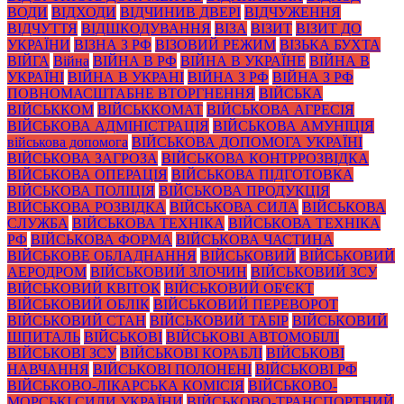
ВОДИ
ВІДХОДИ
ВІДЧИНИВ ДВЕРІ
ВІДЧУЖЕННЯ
ВІДЧУТТЯ
ВІДШКОДУВАННЯ
ВІЗА
ВІЗИТ
ВІЗИТ ДО
УКРАЇНИ
ВІЗНА З РФ
ВІЗОВИЙ РЕЖИМ
ВІЗЬКА БУХТА
ВІЙГА
Війна
ВІЙНА В РФ
ВІЙНА В УКРАЇНЕ
ВІЙНА В
УКРАЇНІ
ВІЙНА В УКРАНІ
ВІЙНА З РФ
ВІЙНА З РФ
ПОВНОМАСШТАБНЕ ВТОРГНЕННЯ
ВІЙСЬКА
ВІЙСЬККОМ
ВІЙСЬККОМАТ
ВІЙСЬКОВА АГРЕСІЯ
ВІЙСЬКОВА АДМІНІСТРАЦІЯ
ВІЙСЬКОВА АМУНІЦІЯ
військова допомога
ВІЙСЬКОВА ДОПОМОГА УКРАЇНІ
ВІЙСЬКОВА ЗАГРОЗА
ВІЙСЬКОВА КОНТРРОЗВІДКА
ВІЙСЬКОВА ОПЕРАЦІЯ
ВІЙСЬКОВА ПІДГОТОВКА
ВІЙСЬКОВА ПОЛІЦІЯ
ВІЙСЬКОВА ПРОДУКЦІЯ
ВІЙСЬКОВА РОЗВІДКА
ВІЙСЬКОВА СИЛА
ВІЙСЬКОВА
СЛУЖБА
ВІЙСЬКОВА ТЕХНІКА
ВІЙСЬКОВА ТЕХНІКА
РФ
ВІЙСЬКОВА ФОРМА
ВІЙСЬКОВА ЧАСТИНА
ВІЙСЬКОВЕ ОБЛАДНАННЯ
ВІЙСЬКОВИЙ
ВІЙСЬКОВИЙ
АЕРОДРОМ
ВІЙСЬКОВИЙ ЗЛОЧИН
ВІЙСЬКОВИЙ ЗСУ
ВІЙСЬКОВИЙ КВІТОК
ВІЙСЬКОВИЙ ОБ'ЄКТ
ВІЙСЬКОВИЙ ОБЛІК
ВІЙСЬКОВИЙ ПЕРЕВОРОТ
ВІЙСЬКОВИЙ СТАН
ВІЙСЬКОВИЙ ТАБІР
ВІЙСЬКОВИЙ
ШПИТАЛЬ
ВІЙСЬКОВІ
ВІЙСЬКОВІ АВТОМОБІЛІ
ВІЙСЬКОВІ ЗСУ
ВІЙСЬКОВІ КОРАБЛІ
ВІЙСЬКОВІ
НАВЧАННЯ
ВІЙСЬКОВІ ПОЛОНЕНІ
ВІЙСЬКОВІ РФ
ВІЙСЬКОВО-ЛІКАРСЬКА КОМІСІЯ
ВІЙСЬКОВО-
МОРСЬКІ СИЛИ УКРАЇНИ
ВІЙСЬКОВО-ТРАНСПОРТНИЙ