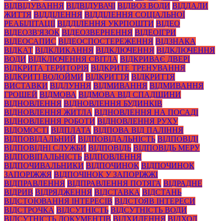
ВІДВІДУВАННЯ
ВІДВІДУВАЧІ
ВІДВОЗ ВОДИ
ВІДДАЛИ
ЖИТТЯ
ВІДДІЛЕННЯ
ВІДДІЛЕННЯ СОЦІАЛЬНОЇ
РЕАБІЛІТАЦІЇ
ВІДДІЛЕННЯ УКРПОШТИ
ВІДЕО
ВІДЕОЗВ'ЯЗОК
ВІДЕОЗВЕРНЕННЯ
ВІДЕОІГРИ
ВІДЕОСАПИС
ВІДЕОСПОСТЕРЕЖЕННЯ
ВІДЗНАКА
ВІДКАТ
ВІДКЛИКАННЯ
ВІДКЛЮЧЕННЯ
ВІДКЛЮЧЕННЯ
ВОДИ
ВІДКЛЮЧЕННЯ СВІТЛА
ВІДКРИВАЄ ДВЕРІ
ВІДКРИТА ТЕРИТОРІЯ
ВІДКРИТЕ ТРЕНУВАННЯ
ВІДКРИТІ ВОДОЙМИ
ВІДКРИТТЯ
ВІДКРИТТЯ
ВИСТАВКИ
ВІДЛУННЯ
ВІДМИВАННЯ
ВІДМИВАННЯ
ГРОШЕЙ
ВІДМОВА
ВІДМОВА ВІД СПАДЩИНИ
ВІДНОВЛЕННЯ
ВІДНОВЛЕННЯ БУДИНКІВ
ВІДНОВЛЕННЯ ЖИТЛА
ВІДНОВЛЕННЯ НА ПОСАДІ
ВІДНОВЛЕННЯ РОБОТИ
ВІДНОВЛЕННЯ РУХУ
ВІДОМОСТІ
ВІДПЛАТА
ВІДПОВА ВІД ПАЛІННЯ
ВІДПОВІДАЛЬНИЙ
ВІДПОВІДАЛЬНІСТЬ
ВІДПОВІДІ
ВІДПОВІДНІ СЛУЖБИ
ВІДПОВІДЬ
ВІДПОВІДЬ МЕРУ
ВІДПОВІПАЛЬНІСТЬ
ВІДПОВЛЕННЯ
ВІДПОЧИВАЛЬНИКИ
ВІДПОЧИНОК
ВІДПОЧИНОК
ЗАПОРІЖЖЯ
ВІДПОЧІНОК У ЗАПОРІЖЖІ
ВІДПРАВЛЕННЯ
ВІДПРАВЛЕННЯ ПОТЯГА
ВІДРАДНЕ
ВІДРИВ
ВІДРЯДЖЕННЯ
ВІДСТАВКА
ВІДСТАНЬ
ВІДСТОЮВАННЯ ІНТЕРЕСІВ
ВІДСТОЯВ ІНТЕРЕСИ
ВІДСТРОЧКА
ВІДСУТНІСТЬ
ВІДСУТНІСТЬ ВОДИ
ВІДСУТНІСТЬ ДОКУМЕНТІВ
ВІДХИЛЕННЯ
ВІДХОД