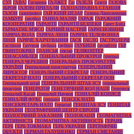
СУД
ГАВАЇ
Гагарина
ГАДЖЕТ
Газ
ГАЗЕЛЬ
Газета
ГАЗОВА
ЗБРОЯ
ГАЗОВІ ПРИЛАДИ
ГАЗОЗАПРАВНА СТАНЦІЯ
ГАЗОН
газопровод
ГАЙ ЮЛІЙ ЦЕЗАР
Галина Данильченко
ГАМБУРГ
гандбол
ГАННА МАЛЯР
ГАРАЖ
ГАРАЖНИЙ
КООПЕРАТИВ
ГАРАНТІЇ
ГАРАНТІЇ БЕЗПЕКИ
Гарет Бэйл
ГАРМАТНЕ М'ЯСО
ГАРНИЙ НАСТРІЙ
ГАРНІ НОВИНИ
ГАРЯЧА ВОДА
ГАРЯЧА ЛІНІЯ
ГАРЯЧА ТЕЛЕФОННА
ЛІНІЯ
ГАРЯЧЕ ХАРЧУВАННЯ
ГАСК
ГАСЛО
ГАСТРОЛЕРИ
Гастроли
Гатунок
гаубица
гаубиці
ГАУБИЦЯ
гауляйтер
ГБР
ГВИНТОКРИЛ
ГДАНСЬК
гектар
ГЕЛІКОПТЕР
ГЕНАСАМБЛЕЯ
ГЕНЕНАЛЬНИЙ ПРОКУРОР
генерал
ГЕНЕРАЛ ЧЕРЕШНЯ
ГЕНЕРАЛЬНА ПРОКУРАТУРА
УКРАЇНИ
Генеральная прокуратура
ГЕНЕРАЛЬНИЙ
ДИРЕКТОР
ГЕНЕРАЛЬНИЙ СЕКРЕТАР
ГЕНЕРАЛЬНИЙ
СЕКРЕТАР НАТО
ГЕНЕРАЛЬНИЙ СЕКРЕТАР ООН
Генеральний штаб
ГЕНЕРАЛЬНИЙ ШТАБ ЗСУ
генеральный
прокурор
ГЕНЕРАТОР
ГЕНЕТИЧНИЙ КОД НАЦІЇ
Геническ
Геннадий Касай
Геннадий Наумов
ГЕННАДІЙ КОНЯЄВ
ГЕННАДІЙ ФУКС
геноцид
ГЕНСЕК НАТО
ГЕНСЕКРЕТАРЬ НАТО
Генштаб
ГЕНШТАБ ЗСУ
ГЕНШТАБ
УКРАЇНИ
ГЕОГРАФІЧНИЙ ЦЕНТР ЄВРОПИ
ГЕОЛОГІЧНИЙ ЗАКАЗНИК
ГЕОЛОКАЦІЯ
ГЕОМАГНІТНА
АКТИВНІСТЬ
ГЕОМАГНІТНА АКТИВНОСТЬ
ГЕРАНЬ
ГЕРБ
ГЕРБ ТОКМАКА
ГЕРБ УКРАЇНИ
ГЕРГРАФІЧНІ
ОБ'ЄКТИ
ГЕРМАН ГАЛУЩЕНКО
ГЕРМАН СМЕТАНІН