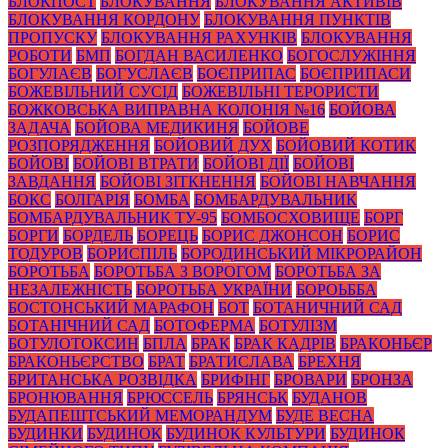
БЛОКПОСТ
БЛОКУВАННЯ
БЛОКУВАННЯ АКТИВІВ
БЛОКУВАННЯ КОРДОНУ
БЛОКУВАННЯ ПУНКТІВ
ПРОПУСКУ
БЛОКУВАННЯ РАХУНКІВ
БЛОКУВАННЯ
РОБОТИ
БМП
БОГДАН ВАСИЛЕНКО
БОГОСЛУЖІННЯ
БОГУЛАЄВ
БОГУСЛАЄВ
БОЄПРИПАС
БОЄПРИПАСИ
БОЖЕВІЛЬНИЙ СУСІД
БОЖЕВІЛЬНІ ТЕРОРИСТИ
БОЖКОВСЬКА ВИПРАВНА КОЛОНІЯ №16
БОЙОВА
ЗАДАЧА
БОЙОВА МЕДИКИНЯ
БОЙОВЕ
РОЗПОРЯДЖЕННЯ
БОЙОВИЙ ДУХ
БОЙОВИЙ КОТИК
БОЙОВІ
БОЙОВІ ВТРАТИ
БОЙОВІ ДІЇ
БОЙОВІ
ЗАВДАННЯ
БОЙОВІ ЗІТКНЕННЯ
БОЙОВІ НАВЧАННЯ
БОКС
БОЛГАРІЯ
БОМБА
БОМБАРДУВАЛЬНИК
БОМБАРДУВАЛЬНИК ТУ-95
БОМБОСХОВИЩЕ
БОРГ
БОРГИ
БОРДЕЛЬ
БОРЕЦЬ
БОРИС ДЖОНСОН
БОРИС
ТОДУРОВ
БОРИСПІЛЬ
БОРОДИНСЬКИЙ МІКРОРАЙОН
БОРОТЬБА
БОРОТЬБА З ВОРОГОМ
БОРОТЬБА ЗА
НЕЗАЛЕЖНІСТЬ
БОРОТЬБА УКРАЇНИ
БОРОЬББА
БОСТОНСЬКИЙ МАРАФОН
БОТ
БОТАНИЧНИЙ САД
БОТАНІЧНИЙ САД
БОТОФЕРМА
БОТУЛІЗМ
БОТУЛОТОКСИН
БПЛА
БРАК
БРАК КАДРІВ
БРАКОНЬЄР
БРАКОНЬЄРСТВО
БРАТ
БРАТИСЛАВА
БРЕХНЯ
БРИТАНСЬКА РОЗВІДКА
БРИФІНГ
БРОВАРИ
БРОНЗА
БРОНЮВАННЯ
БРЮССЕЛЬ
БРЯНСЬК
БУДАНОВ
БУДАПЕШТСЬКИЙ МЕМОРАНДУМ
БУДЕ ВЕСНА
БУДИНКИ
БУДИНОК
БУДИНОК КУЛЬТУРИ
БУДИНОК