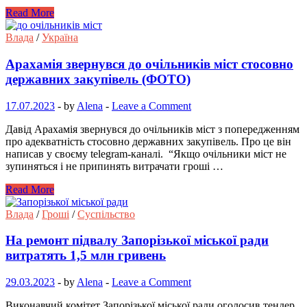
Read More
Влада
/
Україна
Арахамія звернувся до очільників міст стосовно
державних закупівель (ФОТО)
17.07.2023
-
by
Alena
-
Leave a Comment
Давід Арахамія звернувся до очільників міст з попередженням
про адекватність стосовно державних закупівель. Про це він
написав у своєму telegram-каналі. “Якщо очільники міст не
зупиняться і не припинять витрачати гроші …
Read More
Влада
/
Гроші
/
Суспільство
На ремонт підвалу Запорізької міської ради
витратять 1,5 млн гривень
29.03.2023
-
by
Alena
-
Leave a Comment
Виконавчий комітет Запорізької міської ради оголосив тендер