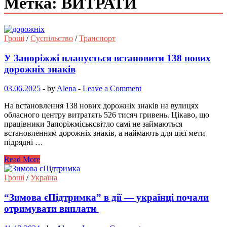
Метка: ВИТРАТИ
Гроші
/
Суспільство
/
Транспорт
У Запоріжжі планується встановити 138 нових
дорожніх знаків
03.06.2025
-
by
Alena
-
Leave a Comment
На встановлення 138 нових дорожніх знаків на вулицях
обласного центру витратять 526 тисяч гривень. Цікаво, що
працівники Запоріжміськсвітло самі не займаються
встановленням дорожніх знаків, а наймають для цієї мети
підрядні …
Read More
Гроші
/
Україна
“Зимова єПідтримка” в дії — українці почали
отримувати виплати