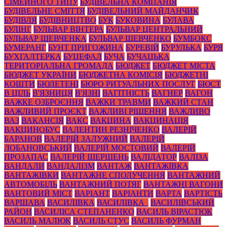
СІМЕЙНОГО ТИПУ
БУДІВЕЛЬНА КОМПАНІЯ
БУДІВЕЛЬНЕ СМІТТЯ
БУДІВЕЛЬНИЙ МАЙДАНЧИК
БУДІВЛЯ
БУДІВНИЦТВО
БУК
БУКОВИНА
БУЛАВА
БУЛІНГ
БУЛЬВАР ВІНТЕРА
БУЛЬВАР ЦЕНТРАЛЬНИЙ
БУЛЬВАР ШЕВЧЕНКА
БУЛЬВАР ШЕВЧЕНКО
БУМБОКС
БУМЕРАНГ
БУНТ ПРИГОЖИНА
БУРЕВІЙ
БУРУЛЬКА
БУРЯ
БУХГАЛТЕРКА
БУЦЕФАЛ
БУЧА
БУЧАЦЬКА
ТЕРИТОРІАЛЬНА ГРОМАДА
БЮДЖЕТ
БЮДЖЕТ МІСТА
БЮДЖЕТ УКРАЇНИ
БЮДЖЕТНА КОМІСІЯ
БЮДЖЕТНІ
КОШТИ
БЮЛЕТЕНІ
БЮРО РИТУАЛЬНИХ ПОСЛУГ
БЮСТ
В ЦІЛЬ
В'ЯЗНИЦЯ
В'ЯЗНІ
ВАГІТНІСТЬ
ВАГНЕР
ВАГОН
ВАЖКЕ ОЗБРОЄННЯ
ВАЖКИ ТРАВМИ
ВАЖКИЙ СТАН
ВАЖЛИВИЙ ПРОЄКТ
ВАЖЛИВІ РІШЕННЯ
ВАЖЛИВО
ВАЗ
ВАКАНСІЯ
ВАКС
ВАКЦИНА
ВАКЦИНАЦІЯ
ВАКЦИНОБУС
ВАЛЕНТИН РЕЗНІЧЕНКО
ВАЛЕРІЙ
БАРАНОВ
ВАЛЕРІЙ ЗАЛУЖНИЙ
ВАЛЕРІЙ
ЛОБАНОВСЬКИЙ
ВАЛЕРІЙ МОСТОВИЙ
ВАЛЕРІЙ
ПРОЗАПАС
ВАЛЕРІЙ ШЕРШЕНЬ
ВАЛІДАТОР
ВАЛІЗА
ВАНДАЛИ
ВАНДАЛІЗМ
ВАНТАЖ
ВАНТАЖІВКА
ВАНТАЖІВКИ
ВАНТАЖНЕ СПОЛУЧЕННЯ
ВАНТАЖНИЙ
АВТОМОБІЛЬ
ВАНТАЖНИЙ ПОТЯГ
ВАНТАЖНІ ВАГОНИ
ВАНТОВИЙ МІСТ
ВАРІАНТ
ВАРІАНТИ
ВАРТА
ВАРТІСТЬ
ВАРШАВА
ВАСИЛІВКА
ВАСИЛІВКА_
ВАСИЛІВСЬКИЙ
РАЙОН
ВАСИЛІСА СТЕПАНЕНКО
ВАСИЛЬ ВІРАСТЮК
ВАСИЛЬ МАЛЮК
ВАСИЛЬ СТУС
ВАСИЛЬ ФУРМАН