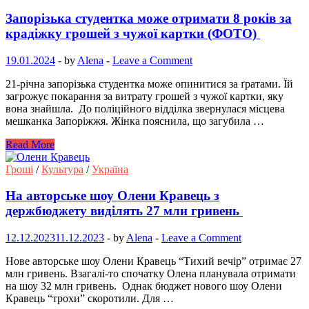
Запорізька студентка може отримати 8 років за
крадіжку грошей з чужої картки (ФОТО)
19.01.2024
-
by
Alena
-
Leave a Comment
21-річна запорізька студентка може опинитися за ґратами. Їй
загрожує покарання за витрату грошей з чужої картки, яку
вона знайшла. До поліційного відділка звернулася місцева
мешканка Запоріжжя. Жінка пояснила, що загубила …
Read More
Гроші
/
Культура
/
Україна
На авторське шоу Олени Кравець з
держбюджету виділять 27 млн гривень
12.12.2023
11.12.2023
-
by
Alena
-
Leave a Comment
Нове авторське шоу Олени Кравець “Тихий вечір” отримає 27
млн гривень. Взагалі-то спочатку Олена планувала отримати
на шоу 32 млн гривень. Однак бюджет нового шоу Олени
Кравець “трохи” скоротили. Для …