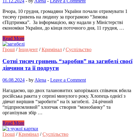
11.12.2024
-
by
Alena
-
Leave a Comment
Вчора, 10 грудня, громадяни України почали отримувати 1
тисячу гривень на людину за програмою “Зимова
єПідтримка”. За інформацією, яку надали у Міністерстві
економіки України, до кінця поточного дня, 11 грудня, …
Read More
Гроші
/
Інцидент
/
Кримінал
/
Суспільство
Сотні тисяч гривень “заробив” на загибелі своєї
дівчини та її подруги
06.08.2024
-
by
Alena
-
Leave a Comment
Нагадаємо, що двох талановитих запорізьких співачок вбила
російська ракета у серпні минулого року. Хлопець однієї з
дівчат вирішив “заробити” на їх загибелі. 24-річний
“підприємливий” хлопчак створив “монобанку” та
організував збір …
Read More
Гроші
/
Кримінал
/
Суспільство