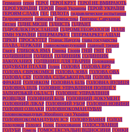
Германия
герои
ГЕРОЇ
ГЕРОЇ КРУТ
ГЕРОЇ НЕ ВМИРАЮТЬ
ГЕРОЇ УКРАЇНИ
ГЕРОЙ
Герой Украины
ГЕРОЙ УКРАЇНИ
ГЕРОЯМ СЛАВА
ГЕС
ГИДОТА
гидравлические испытания
Гидрометцентр
гимназия
Гимнастика
Гинтарас Савукинас
Гитлер
ГІДНЕ МІСЦЕ
ГІДНІСТЬ
ГІДРАНТ
ГІДРОЕЛЕКТРОСТАНЦІЯ
ГІДРОМЕТЕОРОЛОГІЯ
ГІЛЛЯ
ГІМН УКРАЇНИ
ГІПЕРМАРКЕТ
ГІПЕРМАРКЕТ АШАН
ГІРКІН
ГІРОСКУТЕР
Гітанас Науседа
глава государства
ГЛАВА ДЕРЖАВИ
главнокомандующий
главный тренер
Глазго
ГЛИБОКА ЯМА
Глинка
Глорія
ГНІЙ
ГНІТ
ГО
ГОДИВНИЦЯ
ГОДИНА
ГОДИННИК
ГОДИННИК
ЗАКОХАНИХ
ГОДІВНИЦІ ДЛЯ ТВАРИН
Годовщина
ГОДУВАТИ ПТАХІВ
Голик
ГОЛОВА
ГОЛОВА ВРУ
ГОЛОВА ЄВРОКОМІСІЇ
ГОЛОВА ЗОВА
ГОЛОВА ОВА
ГОЛОВА СБУ
ГОЛОВА СІЛЬСЬКОЇ РАДИ
ГОЛОВА
ФРАКЦІЇ
ГОЛОВКОМ
ГОЛОВНА БІЛЬ
ГОЛОВНА ВУЛИЦЯ
ГОЛОВНА ЦІЛЬ
ГОЛОВНЕ УПРАВЛІННЯ ПОЛІЦІЇ У
ЗАПОРІЗЬКІЙ ОБЛАСТІ
ГОЛОВНЕ УПРАВЛІННЯ
РОЗВІДКИ
ГОЛОВНИЙ БІЛЬ
ГОЛОВНИЙ ДОКУМЕНТ
ГОЛОВНИЙ ЛІКАР
ГОЛОВНИЙ УБОР
ГОЛОВНІ НОВИНИ
ГОЛОВНІ ОЗНАКИ
ГОЛОВНОКОМАНДУВАЧ
Головнокомандувач Збройних сил України
ГОЛОВНОКОМАНДУВАЧ ЗСУ
ГОЛОВУВАННЯ
ГОЛОД
Голодомор
Гололед
Голос
Голосование
ГОЛОСУВАННЯ
ГОЛУБИ
Гомель
ГОМОСЕКСУАЛЬНІ ВІДНОСИНИ
ГОНКИ