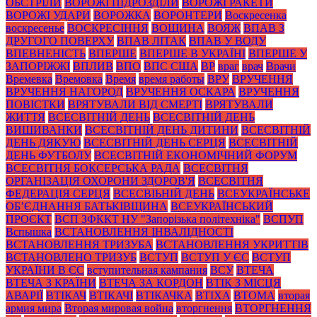
ОБСТРІЛИ
ВОРОЖІ ПІДРОЗДІЛИ
ВОРОЖІ РАКЕТИ
ВОРОЖІ УДАРИ
ВОРОЖКА
ВОРОНТЕРИ
Воскресенка
воскресенье
ВОСКРЕСІННЯ
ВОЩИНА
ВОЯЖ
ВПАВ З
ДРУГОГО ПОВЕРХУ
ВПАВ ЛІТАК
ВПАВ У ВОДУ
ВПЕВНЕНІСТЬ
ВПЕРШЕ
ВПЕРШЕ В УКРАЇНІ
ВПЕРШЕ У
ЗАПОРІЖЖІ
ВПЛИВ
ВПО
ВПС США
ВР
враг
врач
Врачи
Времевка
Времовка
Время
время работы
ВРУ
ВРУЧЕННЯ
ВРУЧЕННЯ НАГОРОД
ВРУЧЕННЯ ОСКАРА
ВРУЧЕННЯ
ПОВІСТКИ
ВРЯТУВАЛИ ВІД СМЕРТІ
ВРЯТУВАЛИ
ЖИТТЯ
ВСЕСВІТНІЙ ДЕНЬ
ВСЕСВІТНІЙ ДЕНЬ
ВИШИВАНКИ
ВСЕСВІТНІЙ ДЕНЬ ДИТИНИ
ВСЕСВІТНІЙ
ДЕНЬ ДЯКУЮ
ВСЕСВІТНІЙ ДЕНЬ СЕРЦЯ
ВСЕСВІТНІЙ
ДЕНЬ ФУТБОЛУ
ВСЕСВІТНІЙ ЕКОНОМІЧНИЙ ФОРУМ
ВСЕСВІТНЯ БОКСЕРСЬКА РАДА
ВСЕСВІТНЯ
ОРГАНІЗАЦІЯ ОХОРОНИ ЗДОРОВ'Я
ВСЕСВІТНЯ
ФЕДЕРАЦІЯ СЕРЦЯ
ВСЕСВІЬНІЙ ДЕНЬ
ВСЕУКРАЇНСЬКЕ
ОБ’ЄДНАННЯ БАТЬКІВЩИНА
ВСЕУКРАЇНСЬКИЙ
ПРОЄКТ
ВСП ЗФККТ НУ "Запорізька політехніка"
ВСПУП
Вспышка
ВСТАНОВЛЕННЯ ІНВАЛІДНОСТІ
ВСТАНОВЛЕННЯ ТРИЗУБА
ВСТАНОВЛЕННЯ УКРИТТІВ
ВСТАНОВЛЕНО ТРИЗУБ
ВСТУП
ВСТУП У ЄС
ВСТУП
УКРАЇНИ В ЄС
вступительная кампания
ВСУ
ВТЕЧА
ВТЕЧА З КРАЇНИ
ВТЕЧА ЗА КОРДОН
ВТІК З МІСЦЯ
АВАРІЇ
ВТІКАЧ
ВТІКАЧІ
ВТІКАЧКА
ВТІХА
ВТОМА
вторая
армия мира
Вторая мировая война
вторгнення
ВТОРГНЕННЯ