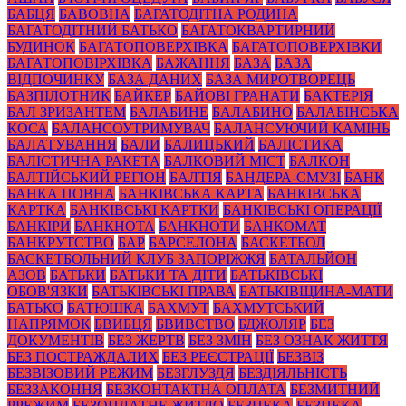
БАБЦЯ
БАВОВНА
БАГАТОДІТНА РОДИНА
БАГАТОДІТНИЙ БАТЬКО
БАГАТОКВАРТИРНИЙ
БУДИНОК
БАГАТОПОВЕРХІВКА
БАГАТОПОВЕРХІВКИ
БАГАТОПОВІРХІВКА
БАЖАННЯ
БАЗА
БАЗА
ВІДПОЧИНКУ
БАЗА ДАНИХ
БАЗА МИРОТВОРЕЦЬ
БАЗПІЛОТНИК
БАЙКЕР
БАЙОВІ ГРАНАТИ
БАКТЕРІЯ
БАЛ ЗРИЗАНТЕМ
БАЛАБИНЕ
БАЛАБИНО
БАЛАБІНСЬКА
КОСА
БАЛАНСОУТРИМУВАЧ
БАЛАНСУЮЧИЙ КАМІНЬ
БАЛАТУВАННЯ
БАЛИ
БАЛИЦЬКИЙ
БАЛІСТИКА
БАЛІСТИЧНА РАКЕТА
БАЛКОВИЙ МІСТ
БАЛКОН
БАЛТІЙСЬКИЙ РЕГІОН
БАЛТІЯ
БАНДЕРА-СМУЗІ
БАНК
БАНКА ПОВНА
БАНКІВСЬКА КАРТА
БАНКІВСЬКА
КАРТКА
БАНКІВСЬКІ КАРТКИ
БАНКІВСЬКІ ОПЕРАЦІЇ
БАНКІРИ
БАНКНОТА
БАНКНОТИ
БАНКОМАТ
БАНКРУТСТВО
БАР
БАРСЕЛОНА
БАСКЕТБОЛ
БАСКЕТБОЛЬНИЙ КЛУБ ЗАПОРІЖЖЯ
БАТАЛЬЙОН
АЗОВ
БАТЬКИ
БАТЬКИ ТА ДІТИ
БАТЬКІВСЬКІ
ОБОВ'ЯЗКИ
БАТЬКІВСЬКІ ПРАВА
БАТЬКІВЩИНА-МАТИ
БАТЬКО
БАТЮШКА
БАХМУТ
БАХМУТСЬКИЙ
НАПРЯМОК
БВИБЦЯ
БВИВСТВО
БДЖОЛЯР
БЕЗ
ДОКУМЕНТІВ
БЕЗ ЖЕРТВ
БЕЗ ЗМІН
БЕЗ ОЗНАК ЖИТТЯ
БЕЗ ПОСТРАЖДАЛИХ
БЕЗ РЕЄСТРАЦІЇ
БЕЗВІЗ
БЕЗВІЗОВИЙ РЕЖИМ
БЕЗГЛУЗДЯ
БЕЗДІЯЛЬНІСТЬ
БЕЗЗАКОННЯ
БЕЗКОНТАКТНА ОПЛАТА
БЕЗМИТНИЙ
РРЕЖИМ
БЕЗОПЛАТНЕ ЖИТЛО
БЕЗПЕКА
БЕЗПЕКА