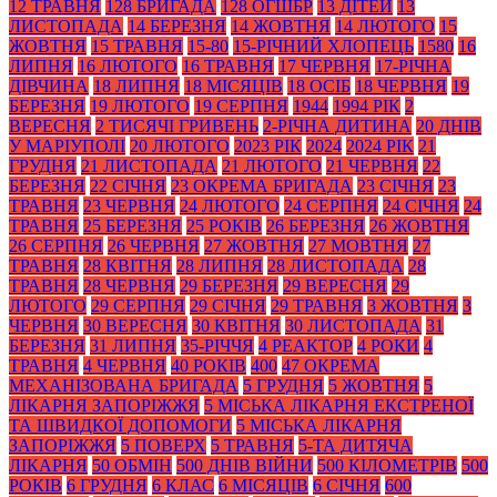
12 ТРАВНЯ
128 БРИГАДА
128 ОГШБР
13 ДІТЕЙ
13
ЛИСТОПАДА
14 БЕРЕЗНЯ
14 ЖОВТНЯ
14 ЛЮТОГО
15
ЖОВТНЯ
15 ТРАВНЯ
15-80
15-РІЧНИЙ ХЛОПЕЦЬ
1580
16
ЛИПНЯ
16 ЛЮТОГО
16 ТРАВНЯ
17 ЧЕРВНЯ
17-РІЧНА
ДІВЧИНА
18 ЛИПНЯ
18 МІСЯЦІВ
18 ОСІБ
18 ЧЕРВНЯ
19
БЕРЕЗНЯ
19 ЛЮТОГО
19 СЕРПНЯ
1944
1994 РІК
2
ВЕРЕСНЯ
2 ТИСЯЧІ ГРИВЕНЬ
2-РІЧНА ДИТИНА
20 ДНІВ
У МАРІУПОЛІ
20 ЛЮТОГО
2023 РІК
2024
2024 РІК
21
ГРУДНЯ
21 ЛИСТОПАДА
21 ЛЮТОГО
21 ЧЕРВНЯ
22
БЕРЕЗНЯ
22 СІЧНЯ
23 ОКРЕМА БРИГАДА
23 СІЧНЯ
23
ТРАВНЯ
23 ЧЕРВНЯ
24 ЛЮТОГО
24 СЕРПНЯ
24 СІЧНЯ
24
ТРАВНЯ
25 БЕРЕЗНЯ
25 РОКІВ
26 БЕРЕЗНЯ
26 ЖОВТНЯ
26 СЕРПНЯ
26 ЧЕРВНЯ
27 ЖОВТНЯ
27 МОВТНЯ
27
ТРАВНЯ
28 КВІТНЯ
28 ЛИПНЯ
28 ЛИСТОПАДА
28
ТРАВНЯ
28 ЧЕРВНЯ
29 БЕРЕЗНЯ
29 ВЕРЕСНЯ
29
ЛЮТОГО
29 СЕРПНЯ
29 СІЧНЯ
29 ТРАВНЯ
3 ЖОВТНЯ
3
ЧЕРВНЯ
30 ВЕРЕСНЯ
30 КВІТНЯ
30 ЛИСТОПАДА
31
БЕРЕЗНЯ
31 ЛИПНЯ
35-РІЧЧЯ
4 РЕАКТОР
4 РОКИ
4
ТРАВНЯ
4 ЧЕРВНЯ
40 РОКІВ
400
47 ОКРЕМА
МЕХАНІЗОВАНА БРИГАДА
5 ГРУДНЯ
5 ЖОВТНЯ
5
ЛІКАРНЯ ЗАПОРІЖЖЯ
5 МІСЬКА ЛІКАРНЯ ЕКСТРЕНОЇ
ТА ШВИДКОЇ ДОПОМОГИ
5 МІСЬКА ЛІКАРНЯ
ЗАПОРІЖЖЯ
5 ПОВЕРХ
5 ТРАВНЯ
5-ТА ДИТЯЧА
ЛІКАРНЯ
50 ОБМІН
500 ДНІВ ВІЙНИ
500 КІЛОМЕТРІВ
500
РОКІВ
6 ГРУДНЯ
6 КЛАС
6 МІСЯЦІВ
6 СІЧНЯ
600