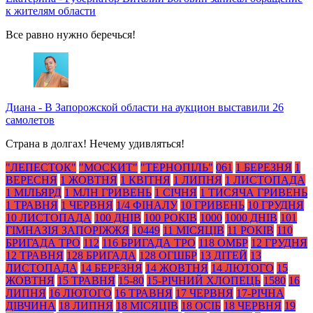
к жителям области
Все равно нужно беречься!
Диана
-
В Запорожской области на аукцион выставили 26
самолетов
Страна в долгах! Нечему удивляться!
"ЛЕПЕСТОК"
"МОСКИТ"
"ТЕРНОПІЛЬ"
061
1 БЕРЕЗНЯ
1
ВЕРЕСНЯ
1 ЖОВТНЯ
1 КВІТНЯ
1 ЛИПНЯ
1 ЛИСТОПАДА
1 МІЛЬЯРД
1 МЛН ГРИВЕНЬ
1 СІЧНЯ
1 ТИСЯЧА ГРИВЕНЬ
1 ТРАВНЯ
1 ЧЕРВНЯ
1/4 ФІНАЛУ
10 ГРИВЕНЬ
10 ГРУДНЯ
10 ЛИСТОПАДА
100 ДНІВ
100 РОКІВ
1000
1000 ДНІВ
101
ГІМНАЗІЯ ЗАПОРІЖЖЯ
10449
11 МІСЯЦІВ
11 РОКІВ
110
БРИГАДА ТРО
112
116 БРИГАДА ТРО
118 ОМБР
12 ГРУДНЯ
12 ТРАВНЯ
128 БРИГАДА
128 ОГШБР
13 ДІТЕЙ
13
ЛИСТОПАДА
14 БЕРЕЗНЯ
14 ЖОВТНЯ
14 ЛЮТОГО
15
ЖОВТНЯ
15 ТРАВНЯ
15-80
15-РІЧНИЙ ХЛОПЕЦЬ
1580
16
ЛИПНЯ
16 ЛЮТОГО
16 ТРАВНЯ
17 ЧЕРВНЯ
17-РІЧНА
ДІВЧИНА
18 ЛИПНЯ
18 МІСЯЦІВ
18 ОСІБ
18 ЧЕРВНЯ
19