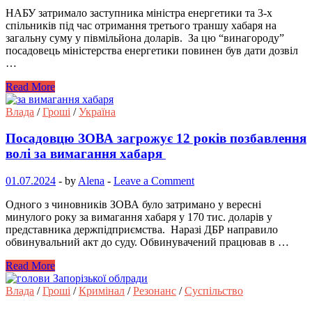
НАБУ затримало заступника міністра енергетики та 3-х
спільників під час отримання третього траншу хабаря на
загальну суму у півмільйона доларів. За цю “винагороду”
посадовець міністерства енергетики повинен був дати дозвіл
…
Read More
Влада
/
Гроші
/
Україна
Посадовцю ЗОВА загрожує 12 років позбавлення
волі за вимагання хабаря
01.07.2024
-
by
Alena
-
Leave a Comment
Одного з чиновників ЗОВА було затримано у вересні
минулого року за вимагання хабаря у 170 тис. доларів у
представника держпідприємства. Наразі ДБР направило
обвинувальний акт до суду. Обвинувачений працював в …
Read More
Влада
/
Гроші
/
Кримінал
/
Резонанс
/
Суспільство