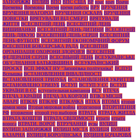
ЗАПОРІЖЖІ
ВПЛИВ
ВПО
ВПС США
ВР
враг
врач
Врачи
Времевка
Времовка
Время
время работы
ВРУ
ВРУЧЕННЯ
ВРУЧЕННЯ НАГОРОД
ВРУЧЕННЯ ОСКАРА
ВРУЧЕННЯ
ПОВІСТКИ
ВРЯТУВАЛИ ВІД СМЕРТІ
ВРЯТУВАЛИ
ЖИТТЯ
ВСЕСВІТНІЙ ДЕНЬ
ВСЕСВІТНІЙ ДЕНЬ
ВИШИВАНКИ
ВСЕСВІТНІЙ ДЕНЬ ДИТИНИ
ВСЕСВІТНІЙ
ДЕНЬ ДЯКУЮ
ВСЕСВІТНІЙ ДЕНЬ СЕРЦЯ
ВСЕСВІТНІЙ
ДЕНЬ ФУТБОЛУ
ВСЕСВІТНІЙ ЕКОНОМІЧНИЙ ФОРУМ
ВСЕСВІТНЯ БОКСЕРСЬКА РАДА
ВСЕСВІТНЯ
ОРГАНІЗАЦІЯ ОХОРОНИ ЗДОРОВ'Я
ВСЕСВІТНЯ
ФЕДЕРАЦІЯ СЕРЦЯ
ВСЕСВІЬНІЙ ДЕНЬ
ВСЕУКРАЇНСЬКЕ
ОБ’ЄДНАННЯ БАТЬКІВЩИНА
ВСЕУКРАЇНСЬКИЙ
ПРОЄКТ
ВСП ЗФККТ НУ "Запорізька політехніка"
ВСПУП
Вспышка
ВСТАНОВЛЕННЯ ІНВАЛІДНОСТІ
ВСТАНОВЛЕННЯ ТРИЗУБА
ВСТАНОВЛЕННЯ УКРИТТІВ
ВСТАНОВЛЕНО ТРИЗУБ
ВСТУП
ВСТУП У ЄС
ВСТУП
УКРАЇНИ В ЄС
вступительная кампания
ВСУ
ВТЕЧА
ВТЕЧА З КРАЇНИ
ВТЕЧА ЗА КОРДОН
ВТІК З МІСЦЯ
АВАРІЇ
ВТІКАЧ
ВТІКАЧІ
ВТІКАЧКА
ВТІХА
ВТОМА
вторая
армия мира
Вторая мировая война
вторгнення
ВТОРГНЕННЯ
РФ
вторжение
второй тур выборов
ВТРАТА
ВТРАТА ЖИТЛА
ВТРАТА КОШТІВ
ВТРАТА СВІДОМОСТІ
втрати
втрати
ворога
ВТРАТИ. ВОРОГ
ВТРУЧАННЯ
вузы
ВУЛИЦІ
ВУЛИЦІ ЗАПОРІЖЖЯ
ВУЛИЦІ МІСТА
ВУЛИЦЯ
ВУЛИЦЯ
БАЗАРНА
ВУЛИЦЯ БОРОДІНСЬКА
ВУЛИЦЯ БОЧАРОВА