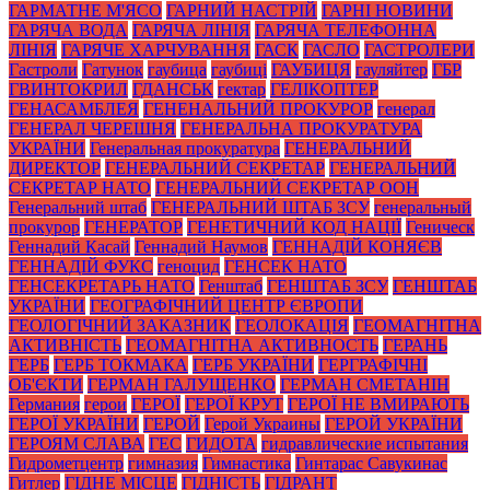
ГАРМАТНЕ М'ЯСО
ГАРНИЙ НАСТРІЙ
ГАРНІ НОВИНИ
ГАРЯЧА ВОДА
ГАРЯЧА ЛІНІЯ
ГАРЯЧА ТЕЛЕФОННА
ЛІНІЯ
ГАРЯЧЕ ХАРЧУВАННЯ
ГАСК
ГАСЛО
ГАСТРОЛЕРИ
Гастроли
Гатунок
гаубица
гаубиці
ГАУБИЦЯ
гауляйтер
ГБР
ГВИНТОКРИЛ
ГДАНСЬК
гектар
ГЕЛІКОПТЕР
ГЕНАСАМБЛЕЯ
ГЕНЕНАЛЬНИЙ ПРОКУРОР
генерал
ГЕНЕРАЛ ЧЕРЕШНЯ
ГЕНЕРАЛЬНА ПРОКУРАТУРА
УКРАЇНИ
Генеральная прокуратура
ГЕНЕРАЛЬНИЙ
ДИРЕКТОР
ГЕНЕРАЛЬНИЙ СЕКРЕТАР
ГЕНЕРАЛЬНИЙ
СЕКРЕТАР НАТО
ГЕНЕРАЛЬНИЙ СЕКРЕТАР ООН
Генеральний штаб
ГЕНЕРАЛЬНИЙ ШТАБ ЗСУ
генеральный
прокурор
ГЕНЕРАТОР
ГЕНЕТИЧНИЙ КОД НАЦІЇ
Геническ
Геннадий Касай
Геннадий Наумов
ГЕННАДІЙ КОНЯЄВ
ГЕННАДІЙ ФУКС
геноцид
ГЕНСЕК НАТО
ГЕНСЕКРЕТАРЬ НАТО
Генштаб
ГЕНШТАБ ЗСУ
ГЕНШТАБ
УКРАЇНИ
ГЕОГРАФІЧНИЙ ЦЕНТР ЄВРОПИ
ГЕОЛОГІЧНИЙ ЗАКАЗНИК
ГЕОЛОКАЦІЯ
ГЕОМАГНІТНА
АКТИВНІСТЬ
ГЕОМАГНІТНА АКТИВНОСТЬ
ГЕРАНЬ
ГЕРБ
ГЕРБ ТОКМАКА
ГЕРБ УКРАЇНИ
ГЕРГРАФІЧНІ
ОБ'ЄКТИ
ГЕРМАН ГАЛУЩЕНКО
ГЕРМАН СМЕТАНІН
Германия
герои
ГЕРОЇ
ГЕРОЇ КРУТ
ГЕРОЇ НЕ ВМИРАЮТЬ
ГЕРОЇ УКРАЇНИ
ГЕРОЙ
Герой Украины
ГЕРОЙ УКРАЇНИ
ГЕРОЯМ СЛАВА
ГЕС
ГИДОТА
гидравлические испытания
Гидрометцентр
гимназия
Гимнастика
Гинтарас Савукинас
Гитлер
ГІДНЕ МІСЦЕ
ГІДНІСТЬ
ГІДРАНТ