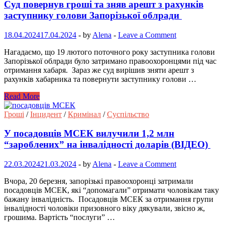
Суд повернув гроші та зняв арешт з рахунків
заступнику голови Запорізької облради
18.04.2024
17.04.2024
-
by
Alena
-
Leave a Comment
Нагадаємо, що 19 лютого поточного року заступника голови
Запорізької облради було затримано правоохоронцями під час
отримання хабаря. Зараз же суд вирішив зняти арешт з
рахунків хабарника та повернути заступнику голови …
Read More
Гроші
/
Інцидент
/
Кримінал
/
Суспільство
У посадовців МСЕК вилучили 1,2 млн
“зароблених” на інвалідності доларів (ВІДЕО)
22.03.2024
21.03.2024
-
by
Alena
-
Leave a Comment
Вчора, 20 березня, запорізькі правоохоронці затримали
посадовців МСЕК, які “допомагали” отримати чоловікам таку
бажану інвалідність. Посадовців МСЕК за отримання групи
інвалідності чоловіки призовного віку дякували, звісно ж,
грошима. Вартість “послуги” …