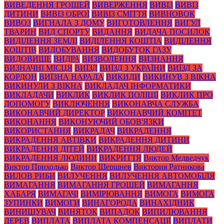
ВИВЕДЕННЯ ГРОШЕЙ
ВИВЕРЖЕННЯ
ВИВІЗ
ВИВІЗ
ДИТИНИ
ВИВІЗ ОБРОЇ
ВИВІЗ СМІТТЯ
ВИВНОВОК
ВИВОЗ
ВИГНАЛА З ДОМУ
ВИГОТОВЛЕННЯ
ВИГУЛ
ТВАРИН
ВИД СПОРТУ
ВИДАННЯ
ВИДАЧА ПОСИЛОК
ВИДІЛЕННЯ ЗЕМЛІ
ВИДІЛЕННЯ КОШТІА
ВИДІЛЕННЯ
КОШТІВ
ВИДОБУВАННЯ
ВИДОБУТОК ГАЗУ
ВИДОВИЩЕ
ВИДРА
ВИЗВОЛЕННЯ
ВИЗНАННЯ
ВИЗНАЧНІ МІСЦЯ
ВИЇЗД
ВИЇЗД З УКРАЇНИ
ВИЇЗД ЗА
КОРДОН
ВИЇЗНА НАРАДА
ВИКИДИ
ВИКИНУВ З ВІКНА
ВИКИНУЛИ З ВІКНА
ВИКЛАДАЧ ІНФОРМАТИКИ
ВИКЛАДАЧИ
ВИКЛИК
ВИКЛИК ПОЛІЦІЇ
ВИКЛИК ПРО
ДОПОМОГУ
ВИКЛЮЧЕННЯ
ВИКОНАВЧА СЛУЖБА
ВИКОНАВЧИЙ ДИРЕКТОР
ВИКОНАВЧИЙ КОМІТЕТ
ВИКОНАННЯ
ВИКОНУЮЧИЙ ОБОВ'ЯЗКИ
ВИКОРИСТАННЯ
ВИКРАДАЧ
ВИКРАДЕННЯ
ВИКРАДЕННЯ АВТІВКИ
ВИКРАДЕННЯ ДИТИНИ
ВИКРАДЕННЯ ДІТЕЙ
ВИКРАДЕННЯ ЛЮДЕЙ
ВИКРАДЕННЯ ЛЮДИНИ
ВИКРИТТЯ
Виктор Медведчук
Виктор Приходько
Виктор Шершнев
Виктория Ратникова
ВИЛОВ РИБИ
ВИЛУЧЕННЯ
ВИЛУЧЕННЯ АВТОМОБІЛЯ
ВИМАГАННЯ
ВИМАГАННЯ ГРОШЕЙ
ВИМАГАННЯ
ХАБАРЯ
ВИМАГАЧІ
ВИМІРЮВАННЯ
ВИМОГА
ВИМОГА
ЗУПИНКИ
ВИМОГИ
ВИНАГОРОДА
ВИНАХІДНИК
ВИНИЩУВАЧ
ВИНЯТОК
ВИПАДОК
ВИПИЛЮВАННЯ
ДЕРЕВ
ВИПЛАТА
ВИПЛАТА КОМПЕНСАЦІЇ
ВИПЛАТИ