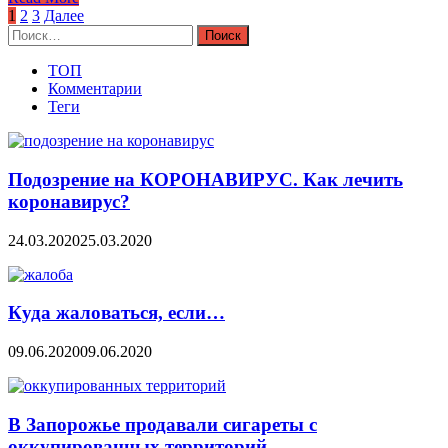
Навигация
1
2
3
Далее
Найти:
по
записям
ТОП
Комментарии
Теги
Подозрение на КОРОНАВИРУС. Как лечить
коронавирус?
24.03.2020
25.03.2020
Куда жаловаться, если…
09.06.2020
09.06.2020
В Запорожье продавали сигареты с
оккупированных территорий