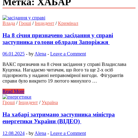
Метка: ХАБАР
Влада
/
Гроші
/
Інцидент
/
Кримінал
На 8 січня призначено засідання у справі
заступника голови облради Запоріжжя
06.01.2025
-
by
Alena
-
Leave a Comment
ВАКС призначив на 8 січня засідання у справі Владислава
Куценка. Нагадаємо читачам, що його та ще 2-х осіб
підозрюють у наданні неправомірної вигоди. Фігурантів
справи було викрито 19 лютого минулого …
Read More
Гроші
/
Інцидент
/
Україна
На хабарі затримано заступника міністра
енергетики України (ВІДЕО)
12.08.2024
-
by
Alena
-
Leave a Comment