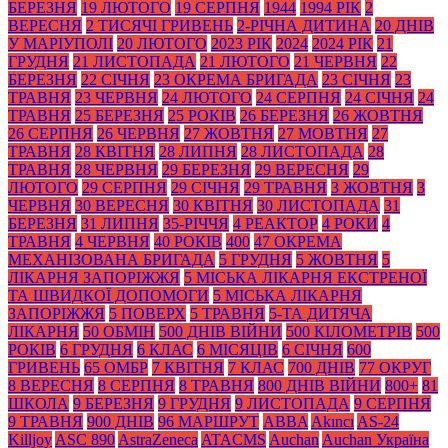
БЕРЕЗНЯ
19 ЛЮТОГО
19 СЕРПНЯ
1944
1994 РІК
2
ВЕРЕСНЯ
2 ТИСЯЧІ ГРИВЕНЬ
2-РІЧНА ДИТИНА
20 ДНІВ
У МАРІУПОЛІ
20 ЛЮТОГО
2023 РІК
2024
2024 РІК
21
ГРУДНЯ
21 ЛИСТОПАДА
21 ЛЮТОГО
21 ЧЕРВНЯ
22
БЕРЕЗНЯ
22 СІЧНЯ
23 ОКРЕМА БРИГАДА
23 СІЧНЯ
23
ТРАВНЯ
23 ЧЕРВНЯ
24 ЛЮТОГО
24 СЕРПНЯ
24 СІЧНЯ
24
ТРАВНЯ
25 БЕРЕЗНЯ
25 РОКІВ
26 БЕРЕЗНЯ
26 ЖОВТНЯ
26 СЕРПНЯ
26 ЧЕРВНЯ
27 ЖОВТНЯ
27 МОВТНЯ
27
ТРАВНЯ
28 КВІТНЯ
28 ЛИПНЯ
28 ЛИСТОПАДА
28
ТРАВНЯ
28 ЧЕРВНЯ
29 БЕРЕЗНЯ
29 ВЕРЕСНЯ
29
ЛЮТОГО
29 СЕРПНЯ
29 СІЧНЯ
29 ТРАВНЯ
3 ЖОВТНЯ
3
ЧЕРВНЯ
30 ВЕРЕСНЯ
30 КВІТНЯ
30 ЛИСТОПАДА
31
БЕРЕЗНЯ
31 ЛИПНЯ
35-РІЧЧЯ
4 РЕАКТОР
4 РОКИ
4
ТРАВНЯ
4 ЧЕРВНЯ
40 РОКІВ
400
47 ОКРЕМА
МЕХАНІЗОВАНА БРИГАДА
5 ГРУДНЯ
5 ЖОВТНЯ
5
ЛІКАРНЯ ЗАПОРІЖЖЯ
5 МІСЬКА ЛІКАРНЯ ЕКСТРЕНОЇ
ТА ШВИДКОЇ ДОПОМОГИ
5 МІСЬКА ЛІКАРНЯ
ЗАПОРІЖЖЯ
5 ПОВЕРХ
5 ТРАВНЯ
5-ТА ДИТЯЧА
ЛІКАРНЯ
50 ОБМІН
500 ДНІВ ВІЙНИ
500 КІЛОМЕТРІВ
500
РОКІВ
6 ГРУДНЯ
6 КЛАС
6 МІСЯЦІВ
6 СІЧНЯ
600
ГРИВЕНЬ
65 ОМБР
7 КВІТНЯ
7 КЛАС
700 ДНІВ
77 ОКРУГ
8 ВЕРЕСНЯ
8 СЕРПНЯ
8 ТРАВНЯ
800 ДНІВ ВІЙНИ
800+
81
ШКОЛА
9 БЕРЕЗНЯ
9 ГРУДНЯ
9 ЛИСТОПАДА
9 СЕРПНЯ
9 ТРАВНЯ
900 ДНІВ
96 МАРШРУТ
ABBA
Akıncı
AS-24
Killjoy
ASC 890
AstraZeneca
ATACMS
Auchan
Auchan Україна