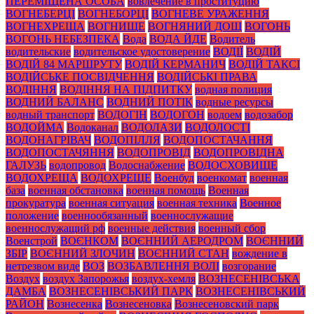
ПЕРЕМІЩЕНА ОСОБА
вовлечение в проституцию
ВОГНЕБЕРЦІ
ВОГНЕБОРЦІ
ВОГНЕВЕ УРАЖЕННЯ
ВОГНЕХРЕЩА
ВОГНИЩЕ
ВОГНЯНИЙ ДОЩ
ВОГОНЬ
ВОГОНЬ НЕБЕЗПЕКА
Вода
ВОДА ЙДЕ
Водитель
водительские
водительское удостоверение
ВОДІЇ
ВОДІЙ
ВОДІЙ 84 МАРШРУТУ
ВОДІЙ КЕРМАНИЧ
ВОДІЙ ТАКСІ
ВОДІЙСЬКЕ ПОСВІДЧЕННЯ
ВОДІЙСЬКІ ПРАВА
ВОДІННЯ
ВОДІННЯ НА ПІДПИТКУ
водная полиция
ВОДНИЙ БАЛАНС
ВОДНИЙ ПОТІК
водные ресурсы
водный транспорт
ВОДОГІН
ВОДОГОН
водоем
водозабор
ВОДОЙМА
Водоканал
ВОДОЛАЗИ
ВОДОЛОСТІ
ВОДОНАГРІВАЧ
ВОДОПІЛЛЯ
ВОДОПОСТАЧАННЯ
ВОДОПОСТАЧЯННЯ
ВОДОПРОВІД
ВОДОПРОВІДНА
ГАЛУЗЬ
водопровод
Водоснабжение
ВОДОСХОВИЩЕ
ВОДОХРЕЩА
ВОДОХРЕЩЕ
Военбуд
военкомат
военная
база
военная обстановка
военная помощь
Военная
прокуратура
военная ситуация
военная техника
Военное
положение
военнообязанный
военнослужащие
военнослужащий рф
военные действия
военный сбор
Военстрой
ВОЄНКОМ
ВОЄННИЙ АЕРОДРОМ
ВОЄННИЙ
ЗБІР
ВОЄННИЙ ЗЛОЧИН
ВОЄННИЙ СТАН
вождение в
нетрезвом виде
ВОЗ
ВОЗБАВЛЕННЯ ВОЛІ
возгорание
Воздух
воздух Запорожья
воздух-хемля
ВОЗНЕСЕНІВСЬКА
ДАМБА
ВОЗНЕСЕНІВСЬКИЙ ПАРК
ВОЗНЕСЕНІВСЬКИЙ
РАЙОН
Вознесенка
Вознесеновка
Вознесеновский парк