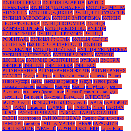
ВУЛИЦЯ ВЕРХНЯ
ВУЛИЦЯ ГАГАРІНА
ВУЛИЦЯ
ГРЕБЕЛЬНА
ВУЛИЦЯ ДІАГОНАЛЬНА
ВУЛИЦЯ ДМИТРА
АПУХТІНА
ВУЛИЦЯ ДУДИКІНА
ВУЛИЦЯ ЕНТУЗІАСТІВ
ВУЛИЦЯ ЗАВОДСЬКА
ВУЛИЦЯ ЗАПОРІЗЬКА
ВУЛИЦЯ
ЗЕСТАФОНСЬКА
ВУЛИЦЯ ІСТОМІНА
ВУЛИЦЯ
КАМ'ЯНОГІРСЬКА
ВУЛИЦЯ КИЯШКА
ВУЛИЦЯ
ПАТРІОТИЧНА
ВУЛИЦЯ ПЕРЕМОГИ
ВУЛИЦЯ
РОЗЕНТАЛЬ
ВУЛИЦЯ РУСТАВІ
ВУЛИЦЯ СЕРГІЯ
СИНЕНКА
ВУЛИЦЯ СОЛІДАРНОСТІ
ВУЛИЦЯ
СТАЛЕВАРІВ
ВУЛИЦЯ ТРОЇЦЬКА
ВУЛИЦЯ УКРАЇНСЬКА
ВУЛИЦЯ ЦИТРУСОВА
ВУЛИЦЯ ЧАРІВНА
ВУЛИЦЯ
ШКІЛЬНА
ВУЛИЧНЕ ОСВІТЛЕННЯ
ВУЛКАН
ВУСТРІЧ
ВЧИНОК
ВЧИТЕЛЬ
ВЧИТЕЛЬКА
ВЧИТЕЛЯ
ВШАНУВАННЯ
ВШАНУВАННЯ ЖЕРТВ
ВШАНУВАННЯ
ПАМ'ЯТІ
Въезд
выборы
выбросы в воздух
вывески
Вывоз
вывоз мусора
выезд
выезд за границу
выкуп
вылов рыбы
вымогательство
выплаты
Выпуск
Вырва
вырубка деревьев
Выставка
высшее образование
Высший совет правосудия
выходные
Вятрович
Вячеслав Богуслаев
ВЯЧЕСЛАВ
БОГУСЛАЄВ
ВЯЧЕСЛАВ БОЛУСЛАЄВ
ГААГА
ГААЗЬКИЙ
СУД
ГАВАЇ
Гагарина
ГАДЖЕТ
Газ
ГАЗЕЛЬ
Газета
ГАЗОВА
ЗБРОЯ
ГАЗОВІ ПРИЛАДИ
ГАЗОЗАПРАВНА СТАНЦІЯ
ГАЗОН
газопровод
ГАЙ ЮЛІЙ ЦЕЗАР
Галина Данильченко
ГАМБУРГ
гандбол
ГАННА МАЛЯР
ГАРАЖ
ГАРАЖНИЙ
КООПЕРАТИВ
ГАРАНТІЇ
ГАРАНТІЇ БЕЗПЕКИ
Гарет Бэйл