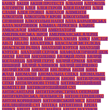
БАНКУ
АКЦІЯ
АКЦІЯ ПРОТЕСТУ
АЛБАНІЯ
АЛГОКОЛЬ
АЛГОРИТМ
АЛЕЯ
АЛЕЯ ГЕРОЇВ
АЛЕЯ ПАМ'ЯТІ
АЛЕЯ
СЛАВИ
АЛЕЯ ТРОЯНД
АЛІГАТОР
АЛІМЕНТИ
АЛКОГОЛЬ
АЛКОГОЛЬ У КРОВІ
АЛКОГОЛЬНЕ
СП'ЯНІННЯ
АЛКОГОЛЬНІ НАПОЇ
АЛЛА БАРАНОВСЬКА
АЛЛА МАРТИНЮК
АЛЬБІНА ДЕРЮГІНА
АЛЬЯНС
АМБАСАДОР
АМБРОЗІЯ
АМБУЛАТОРІЯ
АМЕРИКАНСЬКА ЗБРОЯ
АМЕРИКАНСЬКЕ ЯДЕРНЕ
ТОВАРИСТВО
АМІАК
АМІАЧНА ХМАРА
АМКУ
АМСТОР
АН-72
АНАЛІЗ
АНАЛІТИКА
АНАСТАСІЯ МЄТЄЛЄВА
АНАСТАСІЯ РАДІНА
АНАТОЛІЙ КУРТЄВ
АНАТОЛІЙ
КУРТЄВ_
АНАТОЛІЙ СЕРДЮК
АНАФІЛАКТИЧНИЙ ШОК
АНГАР
АНГЛІЯ
АНГОЛЕНКО
АНДЖЕЙ ДУДА
АНДРІЙ
БОГДАНЕЦЬ
АНДРІЙ ГЕРУС
АНДРІЙ ЄРМАК
АНДРІЙ
ПИШНИЙ
АНДРІЙ ХЛИВНЮК
АНДРІЙ ШЕВЧЕНКО
АНДРІЙ ЮСОВ
АНЕКСІЯ
АНІ ЛОРАК
АНЛІЯ
АННА
ЖДАН
АНОМАЛІЯ
АНОМАЛЬНА СПЕКА
АНОМАЛЬНЕ
ТЕПЛО
АНОНІМНИЙ ДЗВІНОК
АНОНС
АНТИДРОНОВІ
СІТКИ
АНТИДРОНОВІ ТУНЕЛІ
АНТИКОРУПЦІЙНИЙ
КОМІТЕТ ВР
АНТИКОРУПЦІЙНИЙ СУД
АНТИСАНІТАРІЯ
АНТИТЕРОРИСТИЧНА ОПЕРАЦІЯ
АНТИУКРАЇНСЬКА ДЕЯЛЬНІСТЬ
АНТОН ГЕРАЩЕНКО
АНТОН КОРИНЕВИЧ
АНТОНІВСЬКИЙ МІСТ
АПАТІЯ
АПЕЛЯЦІЙНИЙ СУД
АПТЕКА
АРГЕНТИНА
АРЕНА
ЦИРКУ
АРЕШТ
АРЕШТ МАЙНА
АРЕШТ РАХУНКІВ