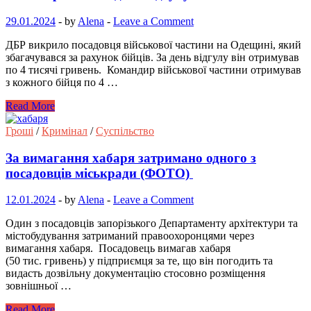
29.01.2024
-
by
Alena
-
Leave a Comment
ДБР викрило посадовця військової частини на Одещині, який
збагачувався за рахунок бійців. За день відгулу він отримував
по 4 тисячі гривень. Командир військової частини отримував
з кожного бійця по 4 …
Read More
Гроші
/
Кримінал
/
Суспільство
За вимагання хабаря затримано одного з
посадовців міськради (ФОТО)
12.01.2024
-
by
Alena
-
Leave a Comment
Один з посадовців запорізького Департаменту архітектури та
містобудування затриманий правоохоронцями через
вимагання хабаря. Посадовець вимагав хабаря
(50 тис. гривень) у підприємця за те, що він погодить та
видасть дозвільну документацію стосовно розміщення
зовнішньої …
Read More