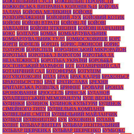
БОЖЕВІЛЬНИЙ СУСІД
БОЖЕВІЛЬНІ ТЕРОРИСТИ
БОЖКОВСЬКА ВИПРАВНА КОЛОНІЯ №16
БОЙОВА
ЗАДАЧА
БОЙОВА МЕДИКИНЯ
БОЙОВЕ
РОЗПОРЯДЖЕННЯ
БОЙОВИЙ ДУХ
БОЙОВИЙ КОТИК
БОЙОВІ
БОЙОВІ ВТРАТИ
БОЙОВІ ДІЇ
БОЙОВІ
ЗАВДАННЯ
БОЙОВІ ЗІТКНЕННЯ
БОЙОВІ НАВЧАННЯ
БОКС
БОЛГАРІЯ
БОМБА
БОМБАРДУВАЛЬНИК
БОМБАРДУВАЛЬНИК ТУ-95
БОМБОСХОВИЩЕ
БОРГ
БОРГИ
БОРДЕЛЬ
БОРЕЦЬ
БОРИС ДЖОНСОН
БОРИС
ТОДУРОВ
БОРИСПІЛЬ
БОРОДИНСЬКИЙ МІКРОРАЙОН
БОРОТЬБА
БОРОТЬБА З ВОРОГОМ
БОРОТЬБА ЗА
НЕЗАЛЕЖНІСТЬ
БОРОТЬБА УКРАЇНИ
БОРОЬББА
БОСТОНСЬКИЙ МАРАФОН
БОТ
БОТАНИЧНИЙ САД
БОТАНІЧНИЙ САД
БОТОФЕРМА
БОТУЛІЗМ
БОТУЛОТОКСИН
БПЛА
БРАК
БРАК КАДРІВ
БРАКОНЬЄР
БРАКОНЬЄРСТВО
БРАТ
БРАТИСЛАВА
БРЕХНЯ
БРИТАНСЬКА РОЗВІДКА
БРИФІНГ
БРОВАРИ
БРОНЗА
БРОНЮВАННЯ
БРЮССЕЛЬ
БРЯНСЬК
БУДАНОВ
БУДАПЕШТСЬКИЙ МЕМОРАНДУМ
БУДЕ ВЕСНА
БУДИНКИ
БУДИНОК
БУДИНОК КУЛЬТУРИ
БУДИНОК
СІМЕЙНОГО ТИПУ
БУДІВЕЛЬНА КОМПАНІЯ
БУДІВЕЛЬНЕ СМІТТЯ
БУДІВЕЛЬНИЙ МАЙДАНЧИК
БУДІВЛЯ
БУДІВНИЦТВО
БУК
БУКОВИНА
БУЛАВА
БУЛІНГ
БУЛЬВАР ВІНТЕРА
БУЛЬВАР ЦЕНТРАЛЬНИЙ
БУЛЬВАР ШЕВЧЕНКА
БУЛЬВАР ШЕВЧЕНКО
БУМБОКС