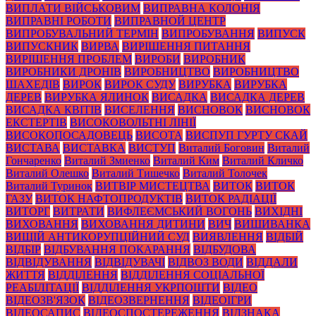
ВИПЛАТИ ВІЙСЬКОВИМ
ВИПРАВНА КОЛОНІЯ
ВИПРАВНІ РОБОТИ
ВИПРАВНОЙ ЦЕНТР
ВИПРОБУВАЛЬНИЙ ТЕРМІН
ВИПРОБУВАННЯ
ВИПУСК
ВИПУСКНИК
ВИРВА
ВИРІШЕННЯ ПИТАННЯ
ВИРІШЕННЯ ПРОБЛЕМ
ВИРОБИ
ВИРОБНИК
ВИРОБНИКИ ДРОНІВ
ВИРОБНИЦТВО
ВИРОБНИЦТВО
ШАХЕДІВ
ВИРОК
ВИРОК СУДУ
ВИРУБКА
ВИРУБКА
ДЕРЕВ
ВИРУБКА ЯЛИНОК
ВИСАДКА
ВИСАДКА ДЕРЕВ
ВИСАДКА КВІТІВ
ВИСЕЛЕННЯ
ВИСНОВОК
ВИСНОВОК
ЕКСТЕРТІВ
ВИСОКОВОЛЬТНІ ЛІНІЇ
ВИСОКОПОСАДОВЕЦЬ
ВИСОТА
ВИСПУП ГУРТУ СКАЙ
ВИСТАВА
ВИСТАВКА
ВИСТУП
Виталий Боговин
Виталий
Гончаренко
Виталий Змиенко
Виталий Ким
Виталий Кличко
Виталий Олешко
Виталий Тишечко
Виталий Толочек
Виталий Туринок
ВИТВІР МИСТЕЦТВА
ВИТОК
ВИТОК
ГАЗУ
ВИТОК НАФТОПРОДУКТІВ
ВИТОК РАДІАЦІЇ
ВИТОРГ
ВИТРАТИ
ВИФЛЕЄМСЬКИЙ ВОГОНЬ
ВИХІДНІ
ВИХОВАННЯ
ВИХОВАННЯ ДИТИНИ
ВИЧ
ВИШИВАНКА
ВИЩІЙ АНТИКОРУПЦІЙНИЙ СУД
ВИЯВЛЕННЯ
ВІДБІЙ
ВІДБІР
ВІДБУВАННЯ ПОКАРАННЯ
ВІДБУДОВА
ВІДВІДУВАННЯ
ВІДВІДУВАЧІ
ВІДВОЗ ВОДИ
ВІДДАЛИ
ЖИТТЯ
ВІДДІЛЕННЯ
ВІДДІЛЕННЯ СОЦІАЛЬНОЇ
РЕАБІЛІТАЦІЇ
ВІДДІЛЕННЯ УКРПОШТИ
ВІДЕО
ВІДЕОЗВ'ЯЗОК
ВІДЕОЗВЕРНЕННЯ
ВІДЕОІГРИ
ВІДЕОСАПИС
ВІДЕОСПОСТЕРЕЖЕННЯ
ВІДЗНАКА