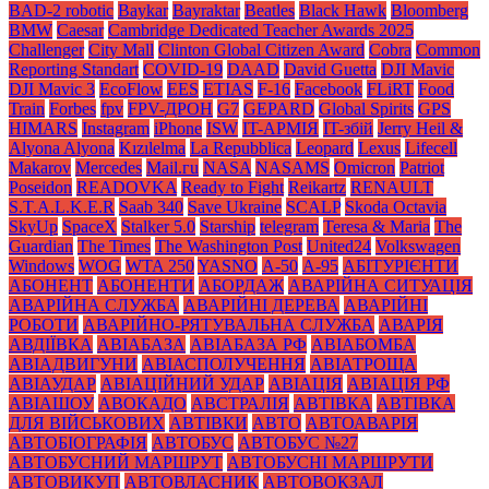
BAD-2 robotic
Baykar
Bayraktar
Beatles
Black Нawk
Bloomberg
BMW
Caesar
Cambridge Dedicated Teacher Awards 2025
Challenger
City Mall
Clinton Global Citizen Award
Cobra
Common
Reporting Standart
COVID-19
DAAD
David Guetta
DJI Mavic
DJI Mavic 3
EcoFlow
EES
ETIAS
F-16
Facebook
FLiRT
Food
Train
Forbes
fpv
FPV-ДРОН
G7
GEPARD
Global Spirits
GPS
HIMARS
Instagram
iPhone
ISW
IT-АРМІЯ
IT-збій
Jerry Heil &
Alyona Alyona
Kızılelma
La Repubblica
Leopard
Lexus
Lifecell
Makarov
Mercedes
Mаil.гu
NASA
NASAMS
Omicron
Patriot
Poseidon
READOVKA
Ready to Fight
Reikartz
RENAULT
S.T.A.L.K.E.R
Saab 340
Save Ukraine
SCALP
Skoda Octavia
SkyUp
SpaceX
Stalker 5.0
Starship
telegram
Teresa & Maria
The
Guardian
The Times
The Washington Post
United24
Volkswagen
Windows
WOG
WTA 250
YASNO
А-50
А-95
АБІТУРІЄНТИ
АБОНЕНТ
АБОНЕНТИ
АБОРДАЖ
АВАРІЙНА СИТУАЦІЯ
АВАРІЙНА СЛУЖБА
АВАРІЙНІ ДЕРЕВА
АВАРІЙНІ
РОБОТИ
АВАРІЙНО-РЯТУВАЛЬНА СЛУЖБА
АВАРІЯ
АВДІЇВКА
АВІАБАЗА
АВІАБАЗА РФ
АВІАБОМБА
АВІАДВИГУНИ
АВІАСПОЛУЧЕННЯ
АВІАТРОЩА
АВІАУДАР
АВІАЦІЙНИЙ УДАР
АВІАЦІЯ
АВІАЦІЯ РФ
АВІАШОУ
АВОКАДО
АВСТРАЛІЯ
АВТІВКА
АВТІВКА
ДЛЯ ВІЙСЬКОВИХ
АВТІВКИ
АВТО
АВТОАВАРІЯ
АВТОБІОГРАФІЯ
АВТОБУС
АВТОБУС №27
АВТОБУСНИЙ МАРШРУТ
АВТОБУСНІ МАРШРУТИ
АВТОВИКУП
АВТОВЛАСНИК
АВТОВОКЗАЛ