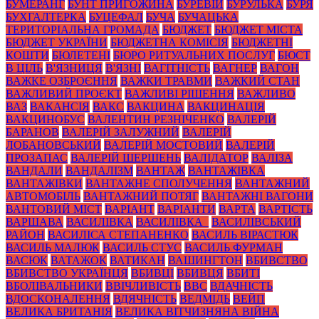
БУМЕРАНГ
БУНТ ПРИГОЖИНА
БУРЕВІЙ
БУРУЛЬКА
БУРЯ
БУХГАЛТЕРКА
БУЦЕФАЛ
БУЧА
БУЧАЦЬКА
ТЕРИТОРІАЛЬНА ГРОМАДА
БЮДЖЕТ
БЮДЖЕТ МІСТА
БЮДЖЕТ УКРАЇНИ
БЮДЖЕТНА КОМІСІЯ
БЮДЖЕТНІ
КОШТИ
БЮЛЕТЕНІ
БЮРО РИТУАЛЬНИХ ПОСЛУГ
БЮСТ
В ЦІЛЬ
В'ЯЗНИЦЯ
В'ЯЗНІ
ВАГІТНІСТЬ
ВАГНЕР
ВАГОН
ВАЖКЕ ОЗБРОЄННЯ
ВАЖКИ ТРАВМИ
ВАЖКИЙ СТАН
ВАЖЛИВИЙ ПРОЄКТ
ВАЖЛИВІ РІШЕННЯ
ВАЖЛИВО
ВАЗ
ВАКАНСІЯ
ВАКС
ВАКЦИНА
ВАКЦИНАЦІЯ
ВАКЦИНОБУС
ВАЛЕНТИН РЕЗНІЧЕНКО
ВАЛЕРІЙ
БАРАНОВ
ВАЛЕРІЙ ЗАЛУЖНИЙ
ВАЛЕРІЙ
ЛОБАНОВСЬКИЙ
ВАЛЕРІЙ МОСТОВИЙ
ВАЛЕРІЙ
ПРОЗАПАС
ВАЛЕРІЙ ШЕРШЕНЬ
ВАЛІДАТОР
ВАЛІЗА
ВАНДАЛИ
ВАНДАЛІЗМ
ВАНТАЖ
ВАНТАЖІВКА
ВАНТАЖІВКИ
ВАНТАЖНЕ СПОЛУЧЕННЯ
ВАНТАЖНИЙ
АВТОМОБІЛЬ
ВАНТАЖНИЙ ПОТЯГ
ВАНТАЖНІ ВАГОНИ
ВАНТОВИЙ МІСТ
ВАРІАНТ
ВАРІАНТИ
ВАРТА
ВАРТІСТЬ
ВАРШАВА
ВАСИЛІВКА
ВАСИЛІВКА_
ВАСИЛІВСЬКИЙ
РАЙОН
ВАСИЛІСА СТЕПАНЕНКО
ВАСИЛЬ ВІРАСТЮК
ВАСИЛЬ МАЛЮК
ВАСИЛЬ СТУС
ВАСИЛЬ ФУРМАН
ВАСЮК
ВАТАЖОК
ВАТИКАН
ВАШИНГТОН
ВБИВСТВО
ВБИВСТВО УКРАЇНЦЯ
ВБИВЦІ
ВБИВЦЯ
ВБИТІ
ВБОЛІВАЛЬНИКИ
ВВІЧЛИВІСТЬ
ВВС
ВДАЧНІСТЬ
ВДОСКОНАЛЕННЯ
ВДЯЧНІСТЬ
ВЕДМІДЬ
ВЕЙП
ВЕЛИКА БРИТАНІЯ
ВЕЛИКА ВІТЧИЗНЯНА ВІЙНА