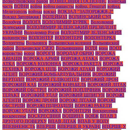
Вознесеновский район
ВОЗНЕСІННЯ ГОСПОДНЄ
воинская
часть
ВОЇНИ
война
война рашисты
война. Генштаб
война.
Мелитополь
войнаа
вокзал
ВОКЗАЛ "ЗАПОРІЖЖЯ-2"
Вокзал Запоріжжя І
ВОЛЕЙБОЛ
ВОЛИНСЬКИЙ СУД
Волобуев
ВОЛОГА
ВОЛОДИМИР БУРЯК_
Володимир
Зеленський
ВОЛОДИМИР ЗЕЛЕНСЬКИЙ ПРЕЗИДЕНТ
УКРАЇНИ
Володимир Рогов
ВОЛОДТМИР ЗЕЛЕНСЬКИЙ
волонерство
ВОЛОНТЕР
ВОЛОНТЕРИ
ВОЛОНТЕРКА
Волонтеры
Вольнянск
Вольнянская колония
Вольнянский
район
Вольнянское СИЗО
Вольнянщина
ВОЛЯ
вона
ВООЗ
воровство
ворог
ВОРОГИ
ВОРОДАР ОБРІЮ
ВОРОЖА
АВІАЦІЯ
ВОРОЖА АРМІЯ
ВОРОЖА АТАКА
ВОРОЖА
АТКА
ВОРОЖА КОЛОННА
ВОРОЖА РАКЕТА
ВОРОЖА
ТЕХНІКА
ВОРОЖА ЦІЛЬ
ВОРОЖИ АТАКИ
ВОРОЖИЙ
АГЕНТ
ВОРОЖИЙ БОМБАРДУВАЛЬНИК
ВОРОЖИЙ
ВЕРТОЛІТ
ВОРОЖИЙ ГЕЛІКОПТЕР
ВОРОЖИЙ ДРОН
ВОРОЖИЙ КАБ
ВОРОЖИЙ КОРАБЕЛЬ
ВОРОЖИЙ ЛІТАК
ВОРОЖИЙ ОБСТРІЛ
ВОРОЖИЙ ПОПЛІЧНИК
ВОРОЖИЙ
ТЕРАКТ
ВОРОЖИЙ УДАР
ВОРОЖИЙ ШПИГУН
ВОРОЖІ
АГЕНТИ
ВОРОЖІ ДРОНИ
ВОРОЖІ ЛІТАКИ
ВОРОЖІ
ОБСТРІЛИ
ВОРОЖІ ПІДРОЗДІЛИ
ВОРОЖІ РАКЕТИ
ВОРОЖІ УДАРИ
ВОРОЖКА
ВОРОНТЕРИ
Воскресенка
воскресенье
ВОСКРЕСІННЯ
ВОЩИНА
ВОЯЖ
ВПАВ З
ДРУГОГО ПОВЕРХУ
ВПАВ ЛІТАК
ВПАВ У ВОДУ
ВПЕВНЕНІСТЬ
ВПЕРШЕ
ВПЕРШЕ В УКРАЇНІ
ВПЕРШЕ У