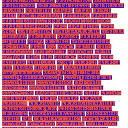
БЕЗПІЛОТНИК ГУР МОУ
БЕЗПІЛОТНИКИ
БЕЗПЛАТНО
БЕЗПРИТУЛЬНІ
БЕЗПРИТУЛЬНІ СОБАКИ
БЕЗПРИТУЛЬНІ
ТВАРИНИ
БЕЗРОБІТТЯ
БЕЛЬБЕК
БЕЛЬГІЯ
БЕНЗИН
БЕНІН
БЕОМЕТРИЧНІ ДАНІ
БЕПЕЗПЕКА
БЕРДЯНСЬК
БЕРДЯНСЬКИЙ НАПРЯМОК
БЕРДЯНСЬКИЙ ПОРТ
БЕРДЯНСЬКИЙ РАЙОН
БЕРЕГ
БЕРЕГ ДНІПРА
БЕРЕГ
РІЧКИ
БЕРЕГИ ДНІПРА
БЕРЕГОВА ОХОРОНА
БЕРЕГОВА
ПОЗНАЧКА
БЕРЕЗ РІЧКИ
БЕРЕЗЕНЬ
БЕРЛІНСЬКІ
ПОДУШКИ
БЕСІДА
БЕТА-ТЕСТ
БЕТОННА ПЛИТА
БІБЛІОТЕКА
БІБЛІЯ
БІДА
БІДОСЯ
БІЖЕНЦІ
БІЗНЕС
БІЗНЕС-ПЛАН
БІЗНЕС-ЦЕНТР
БІЗНЕСМЕН
БІЙ ПІД
КРУТАМИ
БІЙКА
БІЙЦІ
БІЙЦІ ЗСУ
БІЛЕНЬКЕ
БІЛЕТ
БІЛИЙ ДІМ
БІЛИЙ СЛОН
Білогір'я
БІЛОРУСИ
БІЛОРУСЬ
БІЛЬ
БІЛЬМАК
БІТКОЇНИ
БК
БЛАГОВІЩЕННЯ
благодатний вогонь
БЛАГОДІЙНА ДОПОМОГА
БЛАГОДІЙНА ОРГАНІЗАЦІЯ
БЛАГОДІЙНИЙ ФОНД
БЛАГОДІЙНИК
БЛАГОДІЙНИКИ
БЛАГОДІЙНІ
ПОЖЕРТВИ
БЛАГОДІЙНІСТЬ
БЛАГОПОЛУЧЧЯ
БЛАГОУСТРІЙ
БЛАКИТНИЙ МІСЯЦЬ
БЛАНК
БЛЕКАУТ
БЛИЗЬКИЙ СХІД
БЛОГЕР
БЛОГЕРИ
БЛОКАДА
БЛОКПОСТ
БЛОКУВАННЯ
БЛОКУВАННЯ АКТИВІВ
БЛОКУВАННЯ КОРДОНУ
БЛОКУВАННЯ ПУНКТІВ
ПРОПУСКУ
БЛОКУВАННЯ РАХУНКІВ
БЛОКУВАННЯ
РОБОТИ
БМП
БОГДАН ВАСИЛЕНКО
БОГОСЛУЖІННЯ
БОГУЛАЄВ
БОГУСЛАЄВ
БОЄПРИПАС
БОЄПРИПАСИ