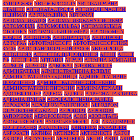
ЗАПОРІЖЖЯ
АВТОЄВРОСИЛА
АВТОЗАПРАВНА
СТАНЦІЯ
АВТОКАТАСТРОФА
АВТОКОЛІНЧАСТИЙ
ПІДІЙМАЧ
АВТОКРАДІЙКА
АВТОМАТ
АВТОМАТИЗАЦІЯ
АВТОМАТИЗОВАНА СИСТЕМА
АВТОМОБІЛЬ
АВТОМОБІЛЬ ВАЗ
АВТОМОБІЛЬНА
СТОЯНКА
АВТОМОБІЛЬНІ НОМЕРИ
АВТОНОМНА
РОБОТА
АВТОПАРК
АВТОПРИГОДА
АВТОПРОБІГ
АВТОРКА
АВТОТРАНСПОРТ
АВТОТРАНСПОРТНИЙ
ЗАСІБ
АВТОТРАНСПОРТНИЙ ЗАСОБ
АВТОТРОЩА
АВТОШЛЯХ
АГЕНСТВО ВІДНОВЛЕННЯ
АГЕНТ
АГЕНТ
РФ
АГЕНТ ФСБ
АГІТАЦІЯ
АГРАРІЇ
АГРАРНА КОМПАНІЯ
АГРЕСІЯ
АГРЕСОР
АДВОКАТ
АДЕКВАТНІСТЬ
АДМІНБУДІВЛЯ
АДМІНІСТРАТИВНА БУДІВЛЯ
АДМІНІСТРАТИВНА ОДИНИЦЯ
АДМІНІСТРАТИВНЕ
ПОРУШЕННЯ
АДМІНІСТРАТИВНЕ СТЯГНЕННЯ
АДМІНІСТРАТИВНІ ПИТАННЯ
АДМІНМАТЕРІАЛИ
АДОЛЬФ ГІТЛЕР
АДРЕСА
АДРЕСИ
АДРЕСНА ТАБЛИЧКА
АДРІАНА ПУЩАК
АЕРОБАЛІСТИЧНА РАКЕТА
АЕРОДРОМ
АЕРОДРОМ "АНТОНОВ"
АЕРОДРОМ
СТРАТЕГІЧНОЇ АВІАЦІЇ
АЕРОПОРТ
АЕРОПОРТ
ЗАПОРІЖЖЯ
АЕРОРОЗВІДКА
АЗОВ
АЗОВСТАЛЬ
АЗОВСЬКЕ МОРЕ
АЗОВСЬКЕ МОРЕ_
АЗС
АКАДЕМІЧНЕ
ВЕСЛУВАННЯ
АКАПУЛЬКО
АКВАРІУМ
АКВАТОРІЯ
АКРОБАТИ
АКТИВИ
АКТИВІСТ
АКТИВНІСТЬ
АКТОР
АКТОРИ
АКТУАЛЬНО
АКУШЕРКА
АКЦИЗ
АКЦІЇ
АКЦІЇ