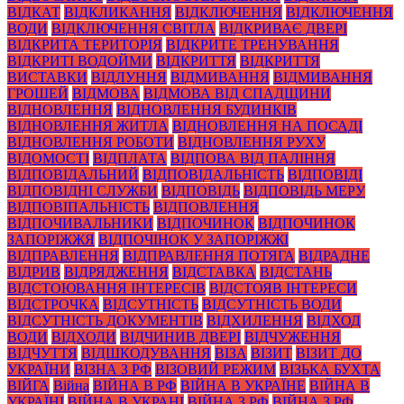
ВІДКАТ
ВІДКЛИКАННЯ
ВІДКЛЮЧЕННЯ
ВІДКЛЮЧЕННЯ
ВОДИ
ВІДКЛЮЧЕННЯ СВІТЛА
ВІДКРИВАЄ ДВЕРІ
ВІДКРИТА ТЕРИТОРІЯ
ВІДКРИТЕ ТРЕНУВАННЯ
ВІДКРИТІ ВОДОЙМИ
ВІДКРИТТЯ
ВІДКРИТТЯ
ВИСТАВКИ
ВІДЛУННЯ
ВІДМИВАННЯ
ВІДМИВАННЯ
ГРОШЕЙ
ВІДМОВА
ВІДМОВА ВІД СПАДЩИНИ
ВІДНОВЛЕННЯ
ВІДНОВЛЕННЯ БУДИНКІВ
ВІДНОВЛЕННЯ ЖИТЛА
ВІДНОВЛЕННЯ НА ПОСАДІ
ВІДНОВЛЕННЯ РОБОТИ
ВІДНОВЛЕННЯ РУХУ
ВІДОМОСТІ
ВІДПЛАТА
ВІДПОВА ВІД ПАЛІННЯ
ВІДПОВІДАЛЬНИЙ
ВІДПОВІДАЛЬНІСТЬ
ВІДПОВІДІ
ВІДПОВІДНІ СЛУЖБИ
ВІДПОВІДЬ
ВІДПОВІДЬ МЕРУ
ВІДПОВІПАЛЬНІСТЬ
ВІДПОВЛЕННЯ
ВІДПОЧИВАЛЬНИКИ
ВІДПОЧИНОК
ВІДПОЧИНОК
ЗАПОРІЖЖЯ
ВІДПОЧІНОК У ЗАПОРІЖЖІ
ВІДПРАВЛЕННЯ
ВІДПРАВЛЕННЯ ПОТЯГА
ВІДРАДНЕ
ВІДРИВ
ВІДРЯДЖЕННЯ
ВІДСТАВКА
ВІДСТАНЬ
ВІДСТОЮВАННЯ ІНТЕРЕСІВ
ВІДСТОЯВ ІНТЕРЕСИ
ВІДСТРОЧКА
ВІДСУТНІСТЬ
ВІДСУТНІСТЬ ВОДИ
ВІДСУТНІСТЬ ДОКУМЕНТІВ
ВІДХИЛЕННЯ
ВІДХОД
ВОДИ
ВІДХОДИ
ВІДЧИНИВ ДВЕРІ
ВІДЧУЖЕННЯ
ВІДЧУТТЯ
ВІДШКОДУВАННЯ
ВІЗА
ВІЗИТ
ВІЗИТ ДО
УКРАЇНИ
ВІЗНА З РФ
ВІЗОВИЙ РЕЖИМ
ВІЗЬКА БУХТА
ВІЙГА
Війна
ВІЙНА В РФ
ВІЙНА В УКРАЇНЕ
ВІЙНА В
УКРАЇНІ
ВІЙНА В УКРАНІ
ВІЙНА З РФ
ВІЙНА З РФ