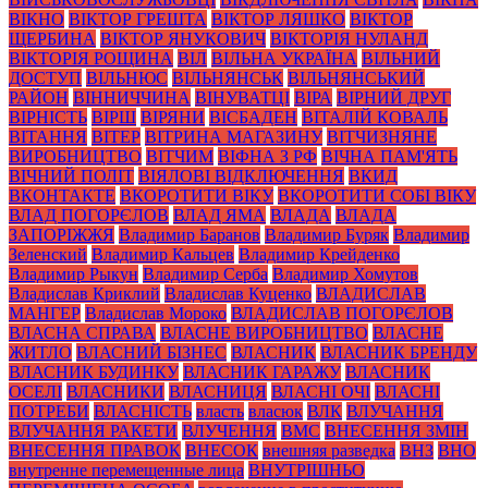
ВІКНО
ВІКТОР ГРЕШТА
ВІКТОР ЛЯШКО
ВІКТОР
ЩЕРБИНА
ВІКТОР ЯНУКОВИЧ
ВІКТОРІЯ НУЛАНД
ВІКТОРІЯ РОЩИНА
ВІЛ
ВІЛЬНА УКРАЇНА
ВІЛЬНИЙ
ДОСТУП
ВІЛЬНЮС
ВІЛЬНЯНСЬК
ВІЛЬНЯНСЬКИЙ
РАЙОН
ВІННИЧЧИНА
ВІНУВАТЦІ
ВІРА
ВІРНИЙ ДРУГ
ВІРНІСТЬ
ВІРШ
ВІРЯНИ
ВІСБАДЕН
ВІТАЛІЙ КОВАЛЬ
ВІТАННЯ
ВІТЕР
ВІТРИНА МАГАЗИНУ
ВІТЧИЗНЯНЕ
ВИРОБНИЦТВО
ВІТЧИМ
ВІФНА З РФ
ВІЧНА ПАМ'ЯТЬ
ВІЧНИЙ ПОЛІТ
ВІЯЛОВІ ВІДКЛЮЧЕННЯ
ВКИД
ВКОНТАКТЕ
ВКОРОТИТИ ВІКУ
ВКОРОТИТИ СОБІ ВІКУ
ВЛАД ПОГОРЄЛОВ
ВЛАД ЯМА
ВЛАДА
ВЛАДА
ЗАПОРІЖЖЯ
Владимир Баранов
Владимир Буряк
Владимир
Зеленский
Владимир Кальцев
Владимир Крейденко
Владимир Рыкун
Владимир Серба
Владимир Хомутов
Владислав Криклий
Владислав Куценко
ВЛАДИСЛАВ
МАНГЕР
Владислав Мороко
ВЛАДИСЛАВ ПОГОРЄЛОВ
ВЛАСНА СПРАВА
ВЛАСНЕ ВИРОБНИЦТВО
ВЛАСНЕ
ЖИТЛО
ВЛАСНИЙ БІЗНЕС
ВЛАСНИК
ВЛАСНИК БРЕНДУ
ВЛАСНИК БУДИНКУ
ВЛАСНИК ГАРАЖУ
ВЛАСНИК
ОСЕЛІ
ВЛАСНИКИ
ВЛАСНИЦЯ
ВЛАСНІ ОЧІ
ВЛАСНІ
ПОТРЕБИ
ВЛАСНІСТЬ
власть
власюк
ВЛК
ВЛУЧАННЯ
ВЛУЧАННЯ РАКЕТИ
ВЛУЧЕННЯ
ВМС
ВНЕСЕННЯ ЗМІН
ВНЕСЕННЯ ПРАВОК
ВНЕСОК
внешняя разведка
ВНЗ
ВНО
внутренне перемещенные лица
ВНУТРІШНЬО