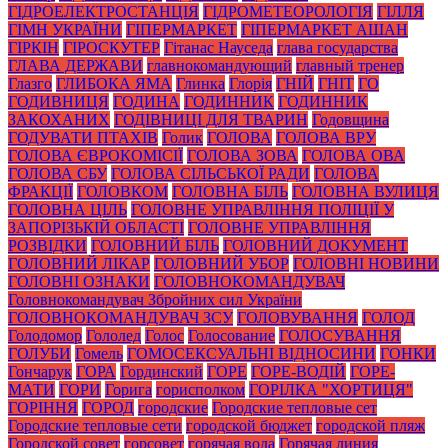
ГІДРОЕЛЕКТРОСТАНЦІЯ
ГІДРОМЕТЕОРОЛОГІЯ
ГІЛЛЯ
ГІМН УКРАЇНИ
ГІПЕРМАРКЕТ
ГІПЕРМАРКЕТ АШАН
ГІРКІН
ГІРОСКУТЕР
Гітанас Науседа
глава государства
ГЛАВА ДЕРЖАВИ
главнокомандующий
главный тренер
Глазго
ГЛИБОКА ЯМА
Глинка
Глорія
ГНІЙ
ГНІТ
ГО
ГОДИВНИЦЯ
ГОДИНА
ГОДИННИК
ГОДИННИК
ЗАКОХАНИХ
ГОДІВНИЦІ ДЛЯ ТВАРИН
Годовщина
ГОДУВАТИ ПТАХІВ
Голик
ГОЛОВА
ГОЛОВА ВРУ
ГОЛОВА ЄВРОКОМІСІЇ
ГОЛОВА ЗОВА
ГОЛОВА ОВА
ГОЛОВА СБУ
ГОЛОВА СІЛЬСЬКОЇ РАДИ
ГОЛОВА
ФРАКЦІЇ
ГОЛОВКОМ
ГОЛОВНА БІЛЬ
ГОЛОВНА ВУЛИЦЯ
ГОЛОВНА ЦІЛЬ
ГОЛОВНЕ УПРАВЛІННЯ ПОЛІЦІЇ У
ЗАПОРІЗЬКІЙ ОБЛАСТІ
ГОЛОВНЕ УПРАВЛІННЯ
РОЗВІДКИ
ГОЛОВНИЙ БІЛЬ
ГОЛОВНИЙ ДОКУМЕНТ
ГОЛОВНИЙ ЛІКАР
ГОЛОВНИЙ УБОР
ГОЛОВНІ НОВИНИ
ГОЛОВНІ ОЗНАКИ
ГОЛОВНОКОМАНДУВАЧ
Головнокомандувач Збройних сил України
ГОЛОВНОКОМАНДУВАЧ ЗСУ
ГОЛОВУВАННЯ
ГОЛОД
Голодомор
Гололед
Голос
Голосование
ГОЛОСУВАННЯ
ГОЛУБИ
Гомель
ГОМОСЕКСУАЛЬНІ ВІДНОСИНИ
ГОНКИ
Гончарук
ГОРА
Гординский
ГОРЕ
ГОРЕ-ВОДІЙ
ГОРЕ-
МАТИ
ГОРИ
Горига
горисполком
ГОРІЛКА "ХОРТИЦЯ"
ГОРІННЯ
ГОРОД
городские
Городские тепловые сет
Городские тепловые сети
городской бюджет
городской пляж
Городской совет
горсовет
горячая вода
Горячая линия