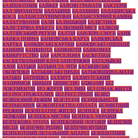
БАЗПІЛОТНИК
БАЙКЕР
БАЙОВІ ГРАНАТИ
БАКТЕРІЯ
БАЛ ЗРИЗАНТЕМ
БАЛАБИНЕ
БАЛАБИНО
БАЛАБІНСЬКА
КОСА
БАЛАНСОУТРИМУВАЧ
БАЛАНСУЮЧИЙ КАМІНЬ
БАЛАТУВАННЯ
БАЛИ
БАЛИЦЬКИЙ
БАЛІСТИКА
БАЛІСТИЧНА РАКЕТА
БАЛКОВИЙ МІСТ
БАЛКОН
БАЛТІЙСЬКИЙ РЕГІОН
БАЛТІЯ
БАНДЕРА-СМУЗІ
БАНК
БАНКА ПОВНА
БАНКІВСЬКА КАРТА
БАНКІВСЬКА
КАРТКА
БАНКІВСЬКІ КАРТКИ
БАНКІВСЬКІ ОПЕРАЦІЇ
БАНКІРИ
БАНКНОТА
БАНКНОТИ
БАНКОМАТ
БАНКРУТСТВО
БАР
БАРСЕЛОНА
БАСКЕТБОЛ
БАСКЕТБОЛЬНИЙ КЛУБ ЗАПОРІЖЖЯ
БАТАЛЬЙОН
АЗОВ
БАТЬКИ
БАТЬКИ ТА ДІТИ
БАТЬКІВСЬКІ
ОБОВ'ЯЗКИ
БАТЬКІВСЬКІ ПРАВА
БАТЬКІВЩИНА-МАТИ
БАТЬКО
БАТЮШКА
БАХМУТ
БАХМУТСЬКИЙ
НАПРЯМОК
БВИБЦЯ
БВИВСТВО
БДЖОЛЯР
БЕЗ
ДОКУМЕНТІВ
БЕЗ ЖЕРТВ
БЕЗ ЗМІН
БЕЗ ОЗНАК ЖИТТЯ
БЕЗ ПОСТРАЖДАЛИХ
БЕЗ РЕЄСТРАЦІЇ
БЕЗВІЗ
БЕЗВІЗОВИЙ РЕЖИМ
БЕЗГЛУЗДЯ
БЕЗДІЯЛЬНІСТЬ
БЕЗЗАКОННЯ
БЕЗКОНТАКТНА ОПЛАТА
БЕЗМИТНИЙ
РРЕЖИМ
БЕЗОПЛАТНЕ ЖИТЛО
БЕЗПЕКА
БЕЗПЕКА
ДЕРЖАВИ
БЕЗПЕКА МІСТЯН
БЕЗПЕКА УКРАЇНИ
БЕЗПЕКОВА УГОДА
БЕЗПЕКОВИЙ ДОГОВІР
БЕЗПЕЧНЕ
МІСЦЕ
БЕЗПЕЧНЕ РІЗДВО
БЕЗПЕЧНІ ВУЛИЦІ
БЕЗПІЛОТНИЙ ЛЕТАЛЬНИЙ АПАРАТ
БЕЗПІЛОТНИК