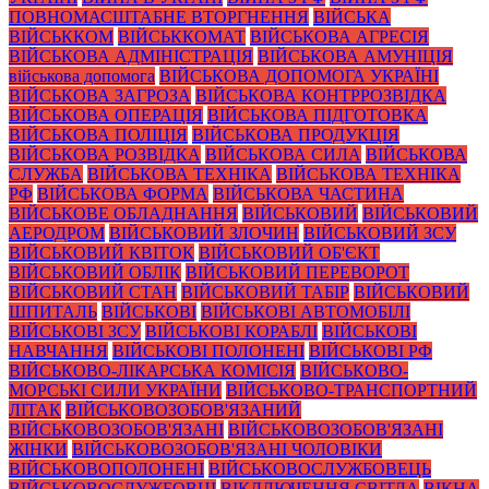
ПОВНОМАСШТАБНЕ ВТОРГНЕННЯ
ВІЙСЬКА
ВІЙСЬККОМ
ВІЙСЬККОМАТ
ВІЙСЬКОВА АГРЕСІЯ
ВІЙСЬКОВА АДМІНІСТРАЦІЯ
ВІЙСЬКОВА АМУНІЦІЯ
військова допомога
ВІЙСЬКОВА ДОПОМОГА УКРАЇНІ
ВІЙСЬКОВА ЗАГРОЗА
ВІЙСЬКОВА КОНТРРОЗВІДКА
ВІЙСЬКОВА ОПЕРАЦІЯ
ВІЙСЬКОВА ПІДГОТОВКА
ВІЙСЬКОВА ПОЛІЦІЯ
ВІЙСЬКОВА ПРОДУКЦІЯ
ВІЙСЬКОВА РОЗВІДКА
ВІЙСЬКОВА СИЛА
ВІЙСЬКОВА
СЛУЖБА
ВІЙСЬКОВА ТЕХНІКА
ВІЙСЬКОВА ТЕХНІКА
РФ
ВІЙСЬКОВА ФОРМА
ВІЙСЬКОВА ЧАСТИНА
ВІЙСЬКОВЕ ОБЛАДНАННЯ
ВІЙСЬКОВИЙ
ВІЙСЬКОВИЙ
АЕРОДРОМ
ВІЙСЬКОВИЙ ЗЛОЧИН
ВІЙСЬКОВИЙ ЗСУ
ВІЙСЬКОВИЙ КВІТОК
ВІЙСЬКОВИЙ ОБ'ЄКТ
ВІЙСЬКОВИЙ ОБЛІК
ВІЙСЬКОВИЙ ПЕРЕВОРОТ
ВІЙСЬКОВИЙ СТАН
ВІЙСЬКОВИЙ ТАБІР
ВІЙСЬКОВИЙ
ШПИТАЛЬ
ВІЙСЬКОВІ
ВІЙСЬКОВІ АВТОМОБІЛІ
ВІЙСЬКОВІ ЗСУ
ВІЙСЬКОВІ КОРАБЛІ
ВІЙСЬКОВІ
НАВЧАННЯ
ВІЙСЬКОВІ ПОЛОНЕНІ
ВІЙСЬКОВІ РФ
ВІЙСЬКОВО-ЛІКАРСЬКА КОМІСІЯ
ВІЙСЬКОВО-
МОРСЬКІ СИЛИ УКРАЇНИ
ВІЙСЬКОВО-ТРАНСПОРТНИЙ
ЛІТАК
ВІЙСЬКОВОЗОБОВ'ЯЗАНИЙ
ВІЙСЬКОВОЗОБОВ'ЯЗАНІ
ВІЙСЬКОВОЗОБОВ'ЯЗАНІ
ЖІНКИ
ВІЙСЬКОВОЗОБОВ'ЯЗАНІ ЧОЛОВІКИ
ВІЙСЬКОВОПОЛОНЕНІ
ВІЙСЬКОВОСЛУЖБОВЕЦЬ
ВІЙСЬКОВОСЛУЖБОВЦІ
ВІКДЛЮЧЕННЯ СВІТЛА
ВІКНА