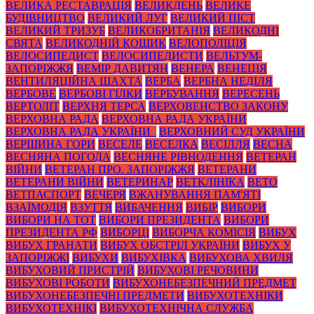
ВЕЛИКА РЕСТАВРАЦІЯ
ВЕЛИКДЕНЬ
ВЕЛИКЕ
БУДІВНИЦТВО
ВЕЛИКИЙ ЛУГ
ВЕЛИКИЙ ПІСТ
ВЕЛИКИЙ ТРИЗУБ
ВЕЛИКОБРИТАНІЯ
ВЕЛИКОДНІ
СВЯТА
ВЕЛИКОДНІЙ КОШИК
ВЕЛОПОЛІЦІЯ
ВЕЛОСИПЕДИСТ
ВЕЛОСИПЕДИСТИ
ВЕЛЬТУМ-
ЗАПОРІЖЖЯ
ВЕМІР ДАВИТЯН
ВЕНЕРА
ВЕНЕЦІЯ
ВЕНТИЛЯЦІЙНА ШАХТА
ВЕРБА
ВЕРБНА НЕДІЛЯ
ВЕРБОВЕ
ВЕРБОВІ ГІЛКИ
ВЕРБУВАННЯ
ВЕРЕСЕНЬ
ВЕРТОЛІТ
ВЕРХНЯ ТЕРСА
ВЕРХОВЕНСТВО ЗАКОНУ
ВЕРХОВНА РАДА
ВЕРХОВНА РАДА УКРАЇНИ
ВЕРХОВНА РАДА УКРАЇНИ_
ВЕРХОВНИЙ СУД УКРАЇНИ
ВЕРШИНА ГОРИ
ВЕСЕЛЕ
ВЕСЕЛКА
ВЕСІЛЛЯ
ВЕСНА
ВЕСНЯНА ПОГОДА
ВЕСНЯНЕ РІВНОДЕННЯ
ВЕТЕРАН
ВІЙНИ
ВЕТЕРАН ПРО. ЗАПОРІЖЖЯ
ВЕТЕРАНИ
ВЕТЕРАНИ ВІЙНИ
ВЕТЕРИНАР
ВЕТКЛІНІКА
ВЕТО
ВЕТПАСПОРТ
ВЕЧЕРЯ
ВЖАНУВАННЯ ПАМ'ЯТІ
ВЗАЇМОДІЯ
ВЗУТТЯ
ВИБАЧЕННЯ
ВИБІР
ВИБОРИ
ВИБОРИ НА ТОТ
ВИБОРИ ПРЕЗИДЕНТА
ВИБОРИ
ПРЕЗИДЕНТА РФ
ВИБОРЦІ
ВИБОРЧА КОМІСІЯ
ВИБУХ
ВИБУХ ГРАНАТИ
ВИБУХ ОБСТРІЛ УКРАЇНИ
ВИБУХ У
ЗАПОРІЖЖІ
ВИБУХИ
ВИБУХІВКА
ВИБУХОВА ХВИЛЯ
ВИБУХОВИЙ ПРИСТРІЙ
ВИБУХОВІ РЕЧОВИНИ
ВИБУХОВІ РОБОТИ
ВИБУХОНЕБЕЗПЕЧНИЙ ПРЕДМЕТ
ВИБУХОНЕБЕЗПЕЧНІ ПРЕДМЕТИ
ВИБУХОТЕХНІКИ
ВИБУХОТЕХНІКІ
ВИБУХОТЕХНІЧНА СЛУЖБА