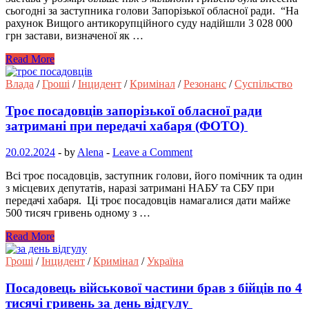
сьогодні за заступника голови Запорізької обласної ради. “На
рахунок Вищого антикорупційного суду надійшли 3 028 000
грн застави, визначеної як …
Read More
Влада
/
Гроші
/
Інцидент
/
Кримінал
/
Резонанс
/
Суспільство
Троє посадовців запорізької обласної ради
затримані при передачі хабаря (ФОТО)
20.02.2024
-
by
Alena
-
Leave a Comment
Всі троє посадовців, заступник голови, його помічник та один
з місцевих депутатів, наразі затримані НАБУ та СБУ при
передачі хабаря. Ці троє посадовців намагалися дати майже
500 тисяч гривень одному з …
Read More
Гроші
/
Інцидент
/
Кримінал
/
Україна
Посадовець військової частини брав з бійців по 4
тисячі гривень за день відгулу