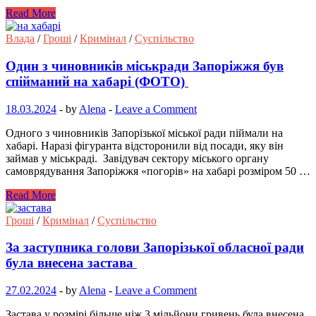
Read More
Влада
/
Гроші
/
Кримінал
/
Суспільство
Один з чиновників міськради Запоріжжя був
спійманий на хабарі (ФОТО)
18.03.2024
-
by
Alena
-
Leave a Comment
Одного з чиновників Запорізької міської ради піймали на
хабарі. Наразі фігуранта відсторонили від посади, яку він
займав у міськраді. Завідувач сектору міського органу
самоврядування Запоріжжя «погорів» на хабарі розміром 50 …
Read More
Гроші
/
Кримінал
/
Суспільство
За заступника голови Запорізької обласної ради
була внесена застава
27.02.2024
-
by
Alena
-
Leave a Comment
Застава у розмірі більше ніж 3 мільйони гривень була внесена