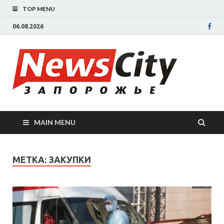
TOP MENU
06.08.2026
New
Новости
Запорожья
све
Запорожск
области
сегодня.
нов
События
MAIN MENU
Запорожья
Зап
коррупция,
политика,
сег
МЕТКА: ЗАКУПКИ
дтп, новос
спорта