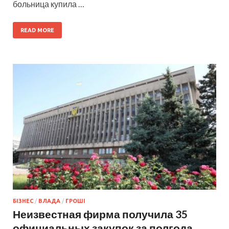
больница купила …
READ MORE
БІЗНЕС
/
ВЛАДА
/
ГРОШІ
Неизвестная фирма получила 35
официальных закупок за полгода