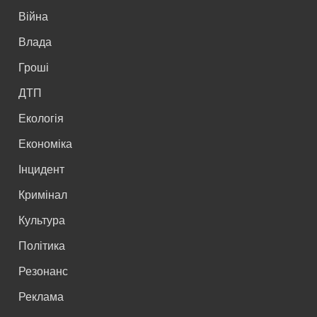
Війна
Влада
Гроші
ДТП
Екологія
Економіка
Інцидент
Кримінал
Культура
Політика
Резонанс
Реклама