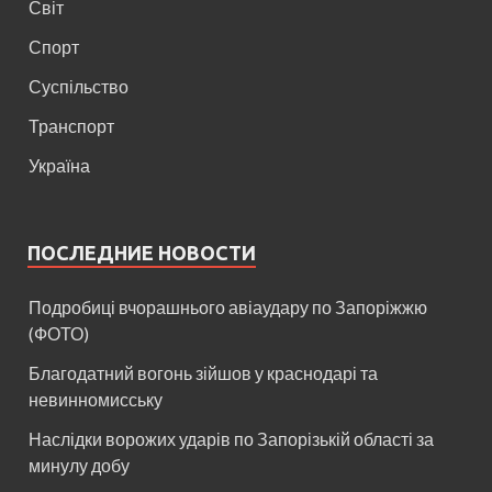
Світ
Спорт
Суспільство
Транспорт
Україна
ПОСЛЕДНИЕ НОВОСТИ
Подробиці вчорашнього авіаудару по Запоріжжю
(ФОТО)
Благодатний вогонь зійшов у краснодарі та
невинномисську
Наслідки ворожих ударів по Запорізькій області за
минулу добу