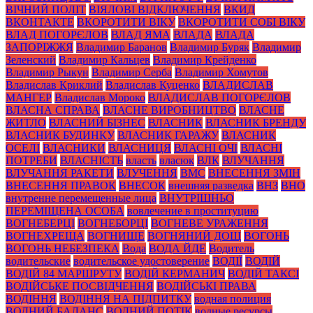
ВІЧНИЙ ПОЛІТ
ВІЯЛОВІ ВІДКЛЮЧЕННЯ
ВКИД
ВКОНТАКТЕ
ВКОРОТИТИ ВІКУ
ВКОРОТИТИ СОБІ ВІКУ
ВЛАД ПОГОРЄЛОВ
ВЛАД ЯМА
ВЛАДА
ВЛАДА
ЗАПОРІЖЖЯ
Владимир Баранов
Владимир Буряк
Владимир
Зеленский
Владимир Кальцев
Владимир Крейденко
Владимир Рыкун
Владимир Серба
Владимир Хомутов
Владислав Криклий
Владислав Куценко
ВЛАДИСЛАВ
МАНГЕР
Владислав Мороко
ВЛАДИСЛАВ ПОГОРЄЛОВ
ВЛАСНА СПРАВА
ВЛАСНЕ ВИРОБНИЦТВО
ВЛАСНЕ
ЖИТЛО
ВЛАСНИЙ БІЗНЕС
ВЛАСНИК
ВЛАСНИК БРЕНДУ
ВЛАСНИК БУДИНКУ
ВЛАСНИК ГАРАЖУ
ВЛАСНИК
ОСЕЛІ
ВЛАСНИКИ
ВЛАСНИЦЯ
ВЛАСНІ ОЧІ
ВЛАСНІ
ПОТРЕБИ
ВЛАСНІСТЬ
власть
власюк
ВЛК
ВЛУЧАННЯ
ВЛУЧАННЯ РАКЕТИ
ВЛУЧЕННЯ
ВМС
ВНЕСЕННЯ ЗМІН
ВНЕСЕННЯ ПРАВОК
ВНЕСОК
внешняя разведка
ВНЗ
ВНО
внутренне перемещенные лица
ВНУТРІШНЬО
ПЕРЕМІЩЕНА ОСОБА
вовлечение в проституцию
ВОГНЕБЕРЦІ
ВОГНЕБОРЦІ
ВОГНЕВЕ УРАЖЕННЯ
ВОГНЕХРЕЩА
ВОГНИЩЕ
ВОГНЯНИЙ ДОЩ
ВОГОНЬ
ВОГОНЬ НЕБЕЗПЕКА
Вода
ВОДА ЙДЕ
Водитель
водительские
водительское удостоверение
ВОДІЇ
ВОДІЙ
ВОДІЙ 84 МАРШРУТУ
ВОДІЙ КЕРМАНИЧ
ВОДІЙ ТАКСІ
ВОДІЙСЬКЕ ПОСВІДЧЕННЯ
ВОДІЙСЬКІ ПРАВА
ВОДІННЯ
ВОДІННЯ НА ПІДПИТКУ
водная полиция
ВОДНИЙ БАЛАНС
ВОДНИЙ ПОТІК
водные ресурсы