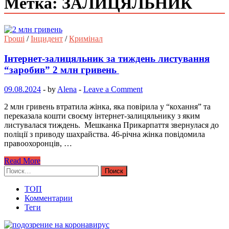
Метка: ЗАЛИЦЯЛЬНИК
Гроші
/
Інцидент
/
Кримінал
Інтернет-залицяльник за тиждень листування
“заробив” 2 млн гривень
09.08.2024
-
by
Alena
-
Leave a Comment
2 млн гривень втратила жінка, яка повірила у “кохання” та
переказала кошти своєму інтернет-залицяльнику з яким
листувалася тиждень. Мешканка Прикарпаття звернулася до
поліції з приводу шахрайства. 46-річна жінка повідомила
правоохоронців, …
Read More
Найти:
ТОП
Комментарии
Теги