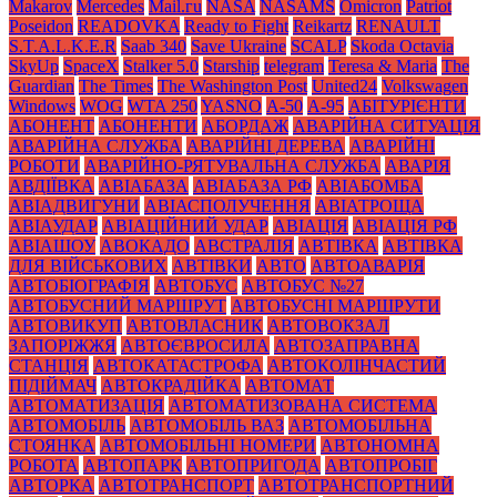
Makarov
Mercedes
Mаil.гu
NASA
NASAMS
Omicron
Patriot
Poseidon
READOVKA
Ready to Fight
Reikartz
RENAULT
S.T.A.L.K.E.R
Saab 340
Save Ukraine
SCALP
Skoda Octavia
SkyUp
SpaceX
Stalker 5.0
Starship
telegram
Teresa & Maria
The
Guardian
The Times
The Washington Post
United24
Volkswagen
Windows
WOG
WTA 250
YASNO
А-50
А-95
АБІТУРІЄНТИ
АБОНЕНТ
АБОНЕНТИ
АБОРДАЖ
АВАРІЙНА СИТУАЦІЯ
АВАРІЙНА СЛУЖБА
АВАРІЙНІ ДЕРЕВА
АВАРІЙНІ
РОБОТИ
АВАРІЙНО-РЯТУВАЛЬНА СЛУЖБА
АВАРІЯ
АВДІЇВКА
АВІАБАЗА
АВІАБАЗА РФ
АВІАБОМБА
АВІАДВИГУНИ
АВІАСПОЛУЧЕННЯ
АВІАТРОЩА
АВІАУДАР
АВІАЦІЙНИЙ УДАР
АВІАЦІЯ
АВІАЦІЯ РФ
АВІАШОУ
АВОКАДО
АВСТРАЛІЯ
АВТІВКА
АВТІВКА
ДЛЯ ВІЙСЬКОВИХ
АВТІВКИ
АВТО
АВТОАВАРІЯ
АВТОБІОГРАФІЯ
АВТОБУС
АВТОБУС №27
АВТОБУСНИЙ МАРШРУТ
АВТОБУСНІ МАРШРУТИ
АВТОВИКУП
АВТОВЛАСНИК
АВТОВОКЗАЛ
ЗАПОРІЖЖЯ
АВТОЄВРОСИЛА
АВТОЗАПРАВНА
СТАНЦІЯ
АВТОКАТАСТРОФА
АВТОКОЛІНЧАСТИЙ
ПІДІЙМАЧ
АВТОКРАДІЙКА
АВТОМАТ
АВТОМАТИЗАЦІЯ
АВТОМАТИЗОВАНА СИСТЕМА
АВТОМОБІЛЬ
АВТОМОБІЛЬ ВАЗ
АВТОМОБІЛЬНА
СТОЯНКА
АВТОМОБІЛЬНІ НОМЕРИ
АВТОНОМНА
РОБОТА
АВТОПАРК
АВТОПРИГОДА
АВТОПРОБІГ
АВТОРКА
АВТОТРАНСПОРТ
АВТОТРАНСПОРТНИЙ