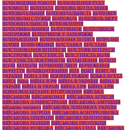
ВІДНОВЛЕННЯ РОБОТИ
ВІДНОВЛЕННЯ РУХУ
ВІДОМОСТІ
ВІДПЛАТА
ВІДПОВА ВІД ПАЛІННЯ
ВІДПОВІДАЛЬНИЙ
ВІДПОВІДАЛЬНІСТЬ
ВІДПОВІДІ
ВІДПОВІДНІ СЛУЖБИ
ВІДПОВІДЬ
ВІДПОВІДЬ МЕРУ
ВІДПОВІПАЛЬНІСТЬ
ВІДПОВЛЕННЯ
ВІДПОЧИВАЛЬНИКИ
ВІДПОЧИНОК
ВІДПОЧИНОК
ЗАПОРІЖЖЯ
ВІДПОЧІНОК У ЗАПОРІЖЖІ
ВІДПРАВЛЕННЯ
ВІДПРАВЛЕННЯ ПОТЯГА
ВІДРАДНЕ
ВІДРИВ
ВІДРЯДЖЕННЯ
ВІДСТАВКА
ВІДСТАНЬ
ВІДСТОЮВАННЯ ІНТЕРЕСІВ
ВІДСТОЯВ ІНТЕРЕСИ
ВІДСТРОЧКА
ВІДСУТНІСТЬ
ВІДСУТНІСТЬ ВОДИ
ВІДСУТНІСТЬ ДОКУМЕНТІВ
ВІДХИЛЕННЯ
ВІДХОД
ВОДИ
ВІДХОДИ
ВІДЧИНИВ ДВЕРІ
ВІДЧУЖЕННЯ
ВІДЧУТТЯ
ВІДШКОДУВАННЯ
ВІЗА
ВІЗИТ
ВІЗИТ ДО
УКРАЇНИ
ВІЗНА З РФ
ВІЗОВИЙ РЕЖИМ
ВІЗЬКА БУХТА
ВІЙГА
Війна
ВІЙНА В РФ
ВІЙНА В УКРАЇНЕ
ВІЙНА В
УКРАЇНІ
ВІЙНА В УКРАНІ
ВІЙНА З РФ
ВІЙНА З РФ
ПОВНОМАСШТАБНЕ ВТОРГНЕННЯ
ВІЙСЬКА
ВІЙСЬККОМ
ВІЙСЬККОМАТ
ВІЙСЬКОВА АГРЕСІЯ
ВІЙСЬКОВА АДМІНІСТРАЦІЯ
ВІЙСЬКОВА АМУНІЦІЯ
військова допомога
ВІЙСЬКОВА ДОПОМОГА УКРАЇНІ
ВІЙСЬКОВА ЗАГРОЗА
ВІЙСЬКОВА КОНТРРОЗВІДКА
ВІЙСЬКОВА ОПЕРАЦІЯ
ВІЙСЬКОВА ПІДГОТОВКА
ВІЙСЬКОВА ПОЛІЦІЯ
ВІЙСЬКОВА ПРОДУКЦІЯ
ВІЙСЬКОВА РОЗВІДКА
ВІЙСЬКОВА СИЛА
ВІЙСЬКОВА