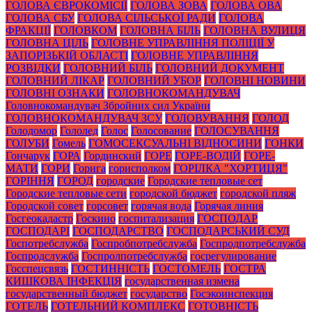
ГОЛОВА ЄВРОКОМІСІЇ
ГОЛОВА ЗОВА
ГОЛОВА ОВА
ГОЛОВА СБУ
ГОЛОВА СІЛЬСЬКОЇ РАДИ
ГОЛОВА
ФРАКЦІЇ
ГОЛОВКОМ
ГОЛОВНА БІЛЬ
ГОЛОВНА ВУЛИЦЯ
ГОЛОВНА ЦІЛЬ
ГОЛОВНЕ УПРАВЛІННЯ ПОЛІЦІЇ У
ЗАПОРІЗЬКІЙ ОБЛАСТІ
ГОЛОВНЕ УПРАВЛІННЯ
РОЗВІДКИ
ГОЛОВНИЙ БІЛЬ
ГОЛОВНИЙ ДОКУМЕНТ
ГОЛОВНИЙ ЛІКАР
ГОЛОВНИЙ УБОР
ГОЛОВНІ НОВИНИ
ГОЛОВНІ ОЗНАКИ
ГОЛОВНОКОМАНДУВАЧ
Головнокомандувач Збройних сил України
ГОЛОВНОКОМАНДУВАЧ ЗСУ
ГОЛОВУВАННЯ
ГОЛОД
Голодомор
Гололед
Голос
Голосование
ГОЛОСУВАННЯ
ГОЛУБИ
Гомель
ГОМОСЕКСУАЛЬНІ ВІДНОСИНИ
ГОНКИ
Гончарук
ГОРА
Гординский
ГОРЕ
ГОРЕ-ВОДІЙ
ГОРЕ-
МАТИ
ГОРИ
Горига
горисполком
ГОРІЛКА "ХОРТИЦЯ"
ГОРІННЯ
ГОРОД
городские
Городские тепловые сет
Городские тепловые сети
городской бюджет
городской пляж
Городской совет
горсовет
горячая вода
Горячая линия
Госгеокадастр
Госкино
госпитализация
ГОСПОДАР
ГОСПОДАРІ
ГОСПОДАРСТВО
ГОСПОДАРСЬКИЙ СУД
Госпотребслужба
Госпробпотребслужба
Госпродпотребслужба
Госпродслужба
Госпролпотребслужба
госрегулирование
Госспецсвязь
ГОСТИННІСТЬ
ГОСТОМЕЛЬ
ГОСТРА
КИШКОВА ІНФЕКЦІЯ
государственная измена
государственный бюджет
государство
Госэкоинспекция
ГОТЕЛЬ
ГОТЕЛЬНИЙ КОМПЛЕКС
ГОТОВНІСТЬ