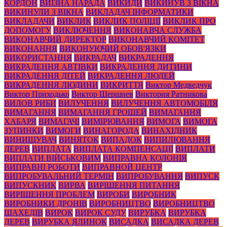
КОРДОН
ВИЇЗНА НАРАДА
ВИКИДИ
ВИКИНУВ З ВІКНА
ВИКИНУЛИ З ВІКНА
ВИКЛАДАЧ ІНФОРМАТИКИ
ВИКЛАДАЧИ
ВИКЛИК
ВИКЛИК ПОЛІЦІЇ
ВИКЛИК ПРО
ДОПОМОГУ
ВИКЛЮЧЕННЯ
ВИКОНАВЧА СЛУЖБА
ВИКОНАВЧИЙ ДИРЕКТОР
ВИКОНАВЧИЙ КОМІТЕТ
ВИКОНАННЯ
ВИКОНУЮЧИЙ ОБОВ'ЯЗКИ
ВИКОРИСТАННЯ
ВИКРАДАЧ
ВИКРАДЕННЯ
ВИКРАДЕННЯ АВТІВКИ
ВИКРАДЕННЯ ДИТИНИ
ВИКРАДЕННЯ ДІТЕЙ
ВИКРАДЕННЯ ЛЮДЕЙ
ВИКРАДЕННЯ ЛЮДИНИ
ВИКРИТТЯ
Виктор Медведчук
Виктор Приходько
Виктор Шершнев
Виктория Ратникова
ВИЛОВ РИБИ
ВИЛУЧЕННЯ
ВИЛУЧЕННЯ АВТОМОБІЛЯ
ВИМАГАННЯ
ВИМАГАННЯ ГРОШЕЙ
ВИМАГАННЯ
ХАБАРЯ
ВИМАГАЧІ
ВИМІРЮВАННЯ
ВИМОГА
ВИМОГА
ЗУПИНКИ
ВИМОГИ
ВИНАГОРОДА
ВИНАХІДНИК
ВИНИЩУВАЧ
ВИНЯТОК
ВИПАДОК
ВИПИЛЮВАННЯ
ДЕРЕВ
ВИПЛАТА
ВИПЛАТА КОМПЕНСАЦІЇ
ВИПЛАТИ
ВИПЛАТИ ВІЙСЬКОВИМ
ВИПРАВНА КОЛОНІЯ
ВИПРАВНІ РОБОТИ
ВИПРАВНОЙ ЦЕНТР
ВИПРОБУВАЛЬНИЙ ТЕРМІН
ВИПРОБУВАННЯ
ВИПУСК
ВИПУСКНИК
ВИРВА
ВИРІШЕННЯ ПИТАННЯ
ВИРІШЕННЯ ПРОБЛЕМ
ВИРОБИ
ВИРОБНИК
ВИРОБНИКИ ДРОНІВ
ВИРОБНИЦТВО
ВИРОБНИЦТВО
ШАХЕДІВ
ВИРОК
ВИРОК СУДУ
ВИРУБКА
ВИРУБКА
ДЕРЕВ
ВИРУБКА ЯЛИНОК
ВИСАДКА
ВИСАДКА ДЕРЕВ