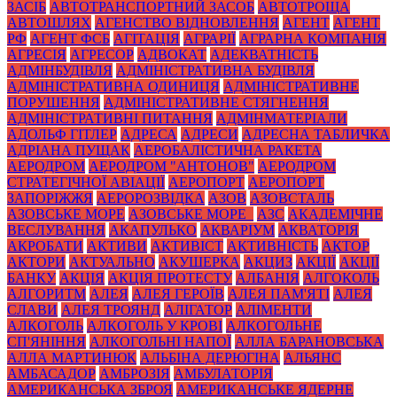
ЗАСІБ
АВТОТРАНСПОРТНИЙ ЗАСОБ
АВТОТРОЩА
АВТОШЛЯХ
АГЕНСТВО ВІДНОВЛЕННЯ
АГЕНТ
АГЕНТ
РФ
АГЕНТ ФСБ
АГІТАЦІЯ
АГРАРІЇ
АГРАРНА КОМПАНІЯ
АГРЕСІЯ
АГРЕСОР
АДВОКАТ
АДЕКВАТНІСТЬ
АДМІНБУДІВЛЯ
АДМІНІСТРАТИВНА БУДІВЛЯ
АДМІНІСТРАТИВНА ОДИНИЦЯ
АДМІНІСТРАТИВНЕ
ПОРУШЕННЯ
АДМІНІСТРАТИВНЕ СТЯГНЕННЯ
АДМІНІСТРАТИВНІ ПИТАННЯ
АДМІНМАТЕРІАЛИ
АДОЛЬФ ГІТЛЕР
АДРЕСА
АДРЕСИ
АДРЕСНА ТАБЛИЧКА
АДРІАНА ПУЩАК
АЕРОБАЛІСТИЧНА РАКЕТА
АЕРОДРОМ
АЕРОДРОМ "АНТОНОВ"
АЕРОДРОМ
СТРАТЕГІЧНОЇ АВІАЦІЇ
АЕРОПОРТ
АЕРОПОРТ
ЗАПОРІЖЖЯ
АЕРОРОЗВІДКА
АЗОВ
АЗОВСТАЛЬ
АЗОВСЬКЕ МОРЕ
АЗОВСЬКЕ МОРЕ_
АЗС
АКАДЕМІЧНЕ
ВЕСЛУВАННЯ
АКАПУЛЬКО
АКВАРІУМ
АКВАТОРІЯ
АКРОБАТИ
АКТИВИ
АКТИВІСТ
АКТИВНІСТЬ
АКТОР
АКТОРИ
АКТУАЛЬНО
АКУШЕРКА
АКЦИЗ
АКЦІЇ
АКЦІЇ
БАНКУ
АКЦІЯ
АКЦІЯ ПРОТЕСТУ
АЛБАНІЯ
АЛГОКОЛЬ
АЛГОРИТМ
АЛЕЯ
АЛЕЯ ГЕРОЇВ
АЛЕЯ ПАМ'ЯТІ
АЛЕЯ
СЛАВИ
АЛЕЯ ТРОЯНД
АЛІГАТОР
АЛІМЕНТИ
АЛКОГОЛЬ
АЛКОГОЛЬ У КРОВІ
АЛКОГОЛЬНЕ
СП'ЯНІННЯ
АЛКОГОЛЬНІ НАПОЇ
АЛЛА БАРАНОВСЬКА
АЛЛА МАРТИНЮК
АЛЬБІНА ДЕРЮГІНА
АЛЬЯНС
АМБАСАДОР
АМБРОЗІЯ
АМБУЛАТОРІЯ
АМЕРИКАНСЬКА ЗБРОЯ
АМЕРИКАНСЬКЕ ЯДЕРНЕ