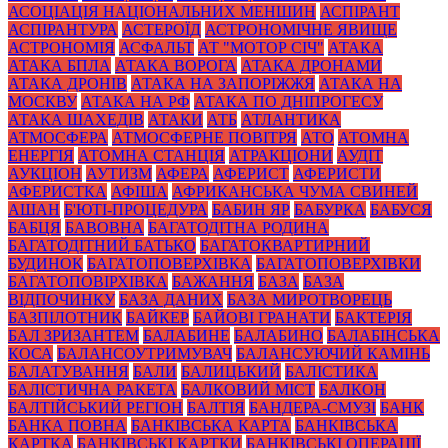
АСОЦІАЦІЯ НАЦІОНАЛЬНИХ МЕНШИН
АСПІРАНТ
АСПІРАНТУРА
АСТЕРОЇД
АСТРОНОМІЧНЕ ЯВИЩЕ
АСТРОНОМІЯ
АСФАЛЬТ
АТ "МОТОР СІЧ"
АТАКА
АТАКА БПЛА
АТАКА ВОРОГА
АТАКА ДРОНАМИ
АТАКА ДРОНІВ
АТАКА НА ЗАПОРІЖЖЯ
АТАКА НА
МОСКВУ
АТАКА НА РФ
АТАКА ПО ДНІПРОГЕСУ
АТАКА ШАХЕДІВ
АТАКИ
АТБ
АТЛАНТИКА
АТМОСФЕРА
АТМОСФЕРНЕ ПОВІТРЯ
АТО
АТОМНА
ЕНЕРГІЯ
АТОМНА СТАНЦІЯ
АТРАКЦІОНИ
АУДІТ
АУКЦІОН
АУТИЗМ
АФЕРА
АФЕРИСТ
АФЕРИСТИ
АФЕРИСТКА
АФІША
АФРИКАНСЬКА ЧУМА СВИНЕЙ
АШАН
Б'ЮТІ-ПРОЦЕДУРА
БАБИН ЯР
БАБУРКА
БАБУСЯ
БАБЦЯ
БАВОВНА
БАГАТОДІТНА РОДИНА
БАГАТОДІТНИЙ БАТЬКО
БАГАТОКВАРТИРНИЙ
БУДИНОК
БАГАТОПОВЕРХІВКА
БАГАТОПОВЕРХІВКИ
БАГАТОПОВІРХІВКА
БАЖАННЯ
БАЗА
БАЗА
ВІДПОЧИНКУ
БАЗА ДАНИХ
БАЗА МИРОТВОРЕЦЬ
БАЗПІЛОТНИК
БАЙКЕР
БАЙОВІ ГРАНАТИ
БАКТЕРІЯ
БАЛ ЗРИЗАНТЕМ
БАЛАБИНЕ
БАЛАБИНО
БАЛАБІНСЬКА
КОСА
БАЛАНСОУТРИМУВАЧ
БАЛАНСУЮЧИЙ КАМІНЬ
БАЛАТУВАННЯ
БАЛИ
БАЛИЦЬКИЙ
БАЛІСТИКА
БАЛІСТИЧНА РАКЕТА
БАЛКОВИЙ МІСТ
БАЛКОН
БАЛТІЙСЬКИЙ РЕГІОН
БАЛТІЯ
БАНДЕРА-СМУЗІ
БАНК
БАНКА ПОВНА
БАНКІВСЬКА КАРТА
БАНКІВСЬКА
КАРТКА
БАНКІВСЬКІ КАРТКИ
БАНКІВСЬКІ ОПЕРАЦІЇ