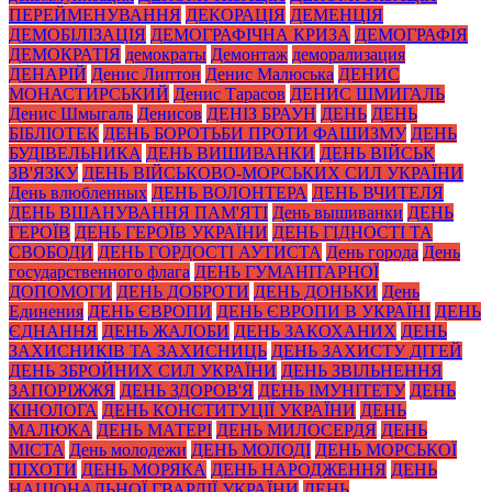
ПЕРЕЙМЕНУВАННЯ
ДЕКОРАЦІЯ
ДЕМЕНЦІЯ
ДЕМОБІЛІЗАЦІЯ
ДЕМОГРАФІЧНА КРИЗА
ДЕМОГРАФІЯ
ДЕМОКРАТІЯ
демократы
Демонтаж
деморализация
ДЕНАРІЙ
Денис Липтон
Денис Малюська
ДЕНИС
МОНАСТИРСЬКИЙ
Денис Тарасов
ДЕНИС ШМИГАЛЬ
Денис Шмыгаль
Денисов
ДЕНІЗ БРАУН
ДЕНЬ
ДЕНЬ
БІБЛІОТЕК
ДЕНЬ БОРОТЬБИ ПРОТИ ФАШИЗМУ
ДЕНЬ
БУДІВЕЛЬНИКА
ДЕНЬ ВИШИВАНКИ
ДЕНЬ ВІЙСЬК
ЗВ'ЯЗКУ
ДЕНЬ ВІЙСЬКОВО-МОРСЬКИХ СИЛ УКРАЇНИ
День влюбленных
ДЕНЬ ВОЛОНТЕРА
ДЕНЬ ВЧИТЕЛЯ
ДЕНЬ ВШАНУВАННЯ ПАМ'ЯТІ
День вышиванки
ДЕНЬ
ГЕРОЇВ
ДЕНЬ ГЕРОЇВ УКРАЇНИ
ДЕНЬ ГІДНОСТІ ТА
СВОБОДИ
ДЕНЬ ГОРДОСТІ АУТИСТА
День города
День
государственного флага
ДЕНЬ ГУМАНІТАРНОЇ
ДОПОМОГИ
ДЕНЬ ДОБРОТИ
ДЕНЬ ДОНЬКИ
День
Единения
ДЕНЬ ЄВРОПИ
ДЕНЬ ЄВРОПИ В УКРАЇНІ
ДЕНЬ
ЄДНАННЯ
ДЕНЬ ЖАЛОБИ
ДЕНЬ ЗАКОХАНИХ
ДЕНЬ
ЗАХИСНИКІВ ТА ЗАХИСНИЦЬ
ДЕНЬ ЗАХИСТУ ДІТЕЙ
ДЕНЬ ЗБРОЙНИХ СИЛ УКРАЇНИ
ДЕНЬ ЗВІЛЬНЕННЯ
ЗАПОРІЖЖЯ
ДЕНЬ ЗДОРОВ'Я
ДЕНЬ ІМУНІТЕТУ
ДЕНЬ
КІНОЛОГА
ДЕНЬ КОНСТИТУЦІЇ УКРАЇНИ
ДЕНЬ
МАЛЮКА
ДЕНЬ МАТЕРІ
ДЕНЬ МИЛОСЕРДЯ
ДЕНЬ
МІСТА
День молодежи
ДЕНЬ МОЛОДІ
ДЕНЬ МОРСЬКОЇ
ПІХОТИ
ДЕНЬ МОРЯКА
ДЕНЬ НАРОДЖЕННЯ
ДЕНЬ
НАЦІОНАЛЬНОЇ ГВАРДІЇ УКРАЇНИ
ДЕНЬ