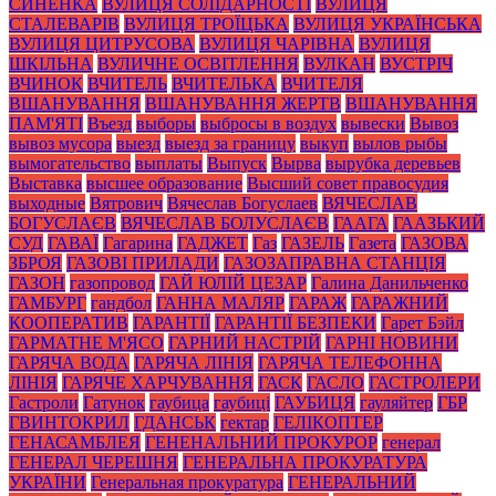
СИНЕНКА
ВУЛИЦЯ СОЛІДАРНОСТІ
ВУЛИЦЯ
СТАЛЕВАРІВ
ВУЛИЦЯ ТРОЇЦЬКА
ВУЛИЦЯ УКРАЇНСЬКА
ВУЛИЦЯ ЦИТРУСОВА
ВУЛИЦЯ ЧАРІВНА
ВУЛИЦЯ
ШКІЛЬНА
ВУЛИЧНЕ ОСВІТЛЕННЯ
ВУЛКАН
ВУСТРІЧ
ВЧИНОК
ВЧИТЕЛЬ
ВЧИТЕЛЬКА
ВЧИТЕЛЯ
ВШАНУВАННЯ
ВШАНУВАННЯ ЖЕРТВ
ВШАНУВАННЯ
ПАМ'ЯТІ
Въезд
выборы
выбросы в воздух
вывески
Вывоз
вывоз мусора
выезд
выезд за границу
выкуп
вылов рыбы
вымогательство
выплаты
Выпуск
Вырва
вырубка деревьев
Выставка
высшее образование
Высший совет правосудия
выходные
Вятрович
Вячеслав Богуслаев
ВЯЧЕСЛАВ
БОГУСЛАЄВ
ВЯЧЕСЛАВ БОЛУСЛАЄВ
ГААГА
ГААЗЬКИЙ
СУД
ГАВАЇ
Гагарина
ГАДЖЕТ
Газ
ГАЗЕЛЬ
Газета
ГАЗОВА
ЗБРОЯ
ГАЗОВІ ПРИЛАДИ
ГАЗОЗАПРАВНА СТАНЦІЯ
ГАЗОН
газопровод
ГАЙ ЮЛІЙ ЦЕЗАР
Галина Данильченко
ГАМБУРГ
гандбол
ГАННА МАЛЯР
ГАРАЖ
ГАРАЖНИЙ
КООПЕРАТИВ
ГАРАНТІЇ
ГАРАНТІЇ БЕЗПЕКИ
Гарет Бэйл
ГАРМАТНЕ М'ЯСО
ГАРНИЙ НАСТРІЙ
ГАРНІ НОВИНИ
ГАРЯЧА ВОДА
ГАРЯЧА ЛІНІЯ
ГАРЯЧА ТЕЛЕФОННА
ЛІНІЯ
ГАРЯЧЕ ХАРЧУВАННЯ
ГАСК
ГАСЛО
ГАСТРОЛЕРИ
Гастроли
Гатунок
гаубица
гаубиці
ГАУБИЦЯ
гауляйтер
ГБР
ГВИНТОКРИЛ
ГДАНСЬК
гектар
ГЕЛІКОПТЕР
ГЕНАСАМБЛЕЯ
ГЕНЕНАЛЬНИЙ ПРОКУРОР
генерал
ГЕНЕРАЛ ЧЕРЕШНЯ
ГЕНЕРАЛЬНА ПРОКУРАТУРА
УКРАЇНИ
Генеральная прокуратура
ГЕНЕРАЛЬНИЙ