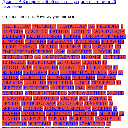
Диана
-
В Запорожской области на аукцион выставили 26
самолетов
Страна в долгах! Нечему удивляться!
"ЛЕПЕСТОК"
"МОСКИТ"
"ТЕРНОПІЛЬ"
061
1 БЕРЕЗНЯ
1
ВЕРЕСНЯ
1 ЖОВТНЯ
1 КВІТНЯ
1 ЛИПНЯ
1 ЛИСТОПАДА
1 МІЛЬЯРД
1 МЛН ГРИВЕНЬ
1 СІЧНЯ
1 ТИСЯЧА ГРИВЕНЬ
1 ТРАВНЯ
1 ЧЕРВНЯ
1/4 ФІНАЛУ
10 ГРИВЕНЬ
10 ГРУДНЯ
10 ЛИСТОПАДА
100 ДНІВ
100 РОКІВ
1000
1000 ДНІВ
101
ГІМНАЗІЯ ЗАПОРІЖЖЯ
10449
11 МІСЯЦІВ
11 РОКІВ
110
БРИГАДА ТРО
112
116 БРИГАДА ТРО
118 ОМБР
12 ГРУДНЯ
12 ТРАВНЯ
128 БРИГАДА
128 ОГШБР
13 ДІТЕЙ
13
ЛИСТОПАДА
14 БЕРЕЗНЯ
14 ЖОВТНЯ
14 ЛЮТОГО
15
ЖОВТНЯ
15 ТРАВНЯ
15-80
15-РІЧНИЙ ХЛОПЕЦЬ
1580
16
ЛИПНЯ
16 ЛЮТОГО
16 ТРАВНЯ
17 ЧЕРВНЯ
17-РІЧНА
ДІВЧИНА
18 ЛИПНЯ
18 МІСЯЦІВ
18 ОСІБ
18 ЧЕРВНЯ
19
БЕРЕЗНЯ
19 ЛЮТОГО
19 СЕРПНЯ
1944
1994 РІК
2
ВЕРЕСНЯ
2 ТИСЯЧІ ГРИВЕНЬ
2-РІЧНА ДИТИНА
20 ДНІВ
У МАРІУПОЛІ
20 ЛЮТОГО
2023 РІК
2024
2024 РІК
21
ГРУДНЯ
21 ЛИСТОПАДА
21 ЛЮТОГО
21 ЧЕРВНЯ
22
БЕРЕЗНЯ
22 СІЧНЯ
23 ОКРЕМА БРИГАДА
23 СІЧНЯ
23
ТРАВНЯ
23 ЧЕРВНЯ
24 ЛЮТОГО
24 СЕРПНЯ
24 СІЧНЯ
24
ТРАВНЯ
25 БЕРЕЗНЯ
25 РОКІВ
26 БЕРЕЗНЯ
26 ЖОВТНЯ
26 СЕРПНЯ
26 ЧЕРВНЯ
27 ЖОВТНЯ
27 МОВТНЯ
27