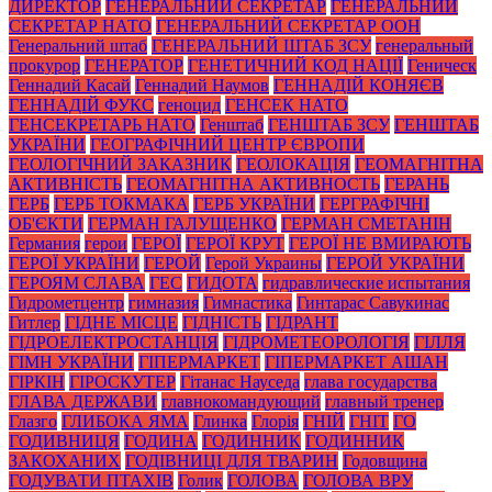
ДИРЕКТОР
ГЕНЕРАЛЬНИЙ СЕКРЕТАР
ГЕНЕРАЛЬНИЙ
СЕКРЕТАР НАТО
ГЕНЕРАЛЬНИЙ СЕКРЕТАР ООН
Генеральний штаб
ГЕНЕРАЛЬНИЙ ШТАБ ЗСУ
генеральный
прокурор
ГЕНЕРАТОР
ГЕНЕТИЧНИЙ КОД НАЦІЇ
Геническ
Геннадий Касай
Геннадий Наумов
ГЕННАДІЙ КОНЯЄВ
ГЕННАДІЙ ФУКС
геноцид
ГЕНСЕК НАТО
ГЕНСЕКРЕТАРЬ НАТО
Генштаб
ГЕНШТАБ ЗСУ
ГЕНШТАБ
УКРАЇНИ
ГЕОГРАФІЧНИЙ ЦЕНТР ЄВРОПИ
ГЕОЛОГІЧНИЙ ЗАКАЗНИК
ГЕОЛОКАЦІЯ
ГЕОМАГНІТНА
АКТИВНІСТЬ
ГЕОМАГНІТНА АКТИВНОСТЬ
ГЕРАНЬ
ГЕРБ
ГЕРБ ТОКМАКА
ГЕРБ УКРАЇНИ
ГЕРГРАФІЧНІ
ОБ'ЄКТИ
ГЕРМАН ГАЛУЩЕНКО
ГЕРМАН СМЕТАНІН
Германия
герои
ГЕРОЇ
ГЕРОЇ КРУТ
ГЕРОЇ НЕ ВМИРАЮТЬ
ГЕРОЇ УКРАЇНИ
ГЕРОЙ
Герой Украины
ГЕРОЙ УКРАЇНИ
ГЕРОЯМ СЛАВА
ГЕС
ГИДОТА
гидравлические испытания
Гидрометцентр
гимназия
Гимнастика
Гинтарас Савукинас
Гитлер
ГІДНЕ МІСЦЕ
ГІДНІСТЬ
ГІДРАНТ
ГІДРОЕЛЕКТРОСТАНЦІЯ
ГІДРОМЕТЕОРОЛОГІЯ
ГІЛЛЯ
ГІМН УКРАЇНИ
ГІПЕРМАРКЕТ
ГІПЕРМАРКЕТ АШАН
ГІРКІН
ГІРОСКУТЕР
Гітанас Науседа
глава государства
ГЛАВА ДЕРЖАВИ
главнокомандующий
главный тренер
Глазго
ГЛИБОКА ЯМА
Глинка
Глорія
ГНІЙ
ГНІТ
ГО
ГОДИВНИЦЯ
ГОДИНА
ГОДИННИК
ГОДИННИК
ЗАКОХАНИХ
ГОДІВНИЦІ ДЛЯ ТВАРИН
Годовщина
ГОДУВАТИ ПТАХІВ
Голик
ГОЛОВА
ГОЛОВА ВРУ