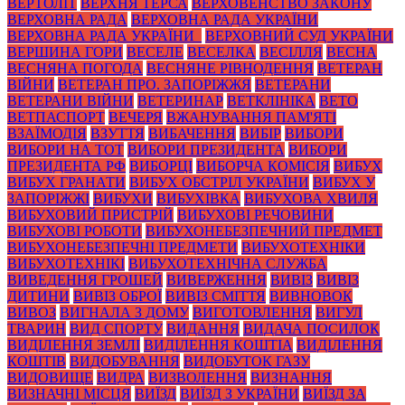
ВЕРТОЛІТ
ВЕРХНЯ ТЕРСА
ВЕРХОВЕНСТВО ЗАКОНУ
ВЕРХОВНА РАДА
ВЕРХОВНА РАДА УКРАЇНИ
ВЕРХОВНА РАДА УКРАЇНИ_
ВЕРХОВНИЙ СУД УКРАЇНИ
ВЕРШИНА ГОРИ
ВЕСЕЛЕ
ВЕСЕЛКА
ВЕСІЛЛЯ
ВЕСНА
ВЕСНЯНА ПОГОДА
ВЕСНЯНЕ РІВНОДЕННЯ
ВЕТЕРАН
ВІЙНИ
ВЕТЕРАН ПРО. ЗАПОРІЖЖЯ
ВЕТЕРАНИ
ВЕТЕРАНИ ВІЙНИ
ВЕТЕРИНАР
ВЕТКЛІНІКА
ВЕТО
ВЕТПАСПОРТ
ВЕЧЕРЯ
ВЖАНУВАННЯ ПАМ'ЯТІ
ВЗАЇМОДІЯ
ВЗУТТЯ
ВИБАЧЕННЯ
ВИБІР
ВИБОРИ
ВИБОРИ НА ТОТ
ВИБОРИ ПРЕЗИДЕНТА
ВИБОРИ
ПРЕЗИДЕНТА РФ
ВИБОРЦІ
ВИБОРЧА КОМІСІЯ
ВИБУХ
ВИБУХ ГРАНАТИ
ВИБУХ ОБСТРІЛ УКРАЇНИ
ВИБУХ У
ЗАПОРІЖЖІ
ВИБУХИ
ВИБУХІВКА
ВИБУХОВА ХВИЛЯ
ВИБУХОВИЙ ПРИСТРІЙ
ВИБУХОВІ РЕЧОВИНИ
ВИБУХОВІ РОБОТИ
ВИБУХОНЕБЕЗПЕЧНИЙ ПРЕДМЕТ
ВИБУХОНЕБЕЗПЕЧНІ ПРЕДМЕТИ
ВИБУХОТЕХНІКИ
ВИБУХОТЕХНІКІ
ВИБУХОТЕХНІЧНА СЛУЖБА
ВИВЕДЕННЯ ГРОШЕЙ
ВИВЕРЖЕННЯ
ВИВІЗ
ВИВІЗ
ДИТИНИ
ВИВІЗ ОБРОЇ
ВИВІЗ СМІТТЯ
ВИВНОВОК
ВИВОЗ
ВИГНАЛА З ДОМУ
ВИГОТОВЛЕННЯ
ВИГУЛ
ТВАРИН
ВИД СПОРТУ
ВИДАННЯ
ВИДАЧА ПОСИЛОК
ВИДІЛЕННЯ ЗЕМЛІ
ВИДІЛЕННЯ КОШТІА
ВИДІЛЕННЯ
КОШТІВ
ВИДОБУВАННЯ
ВИДОБУТОК ГАЗУ
ВИДОВИЩЕ
ВИДРА
ВИЗВОЛЕННЯ
ВИЗНАННЯ
ВИЗНАЧНІ МІСЦЯ
ВИЇЗД
ВИЇЗД З УКРАЇНИ
ВИЇЗД ЗА