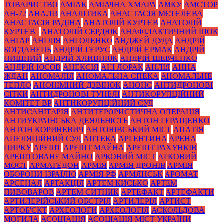
ТОВАРИСТВО
АМІАК
АМІАЧНА ХМАРА
АМКУ
АМСТОР
АН-72
АНАЛІЗ
АНАЛІТИКА
АНАСТАСІЯ МЄТЄЛЄВА
АНАСТАСІЯ РАДІНА
АНАТОЛІЙ КУРТЄВ
АНАТОЛІЙ
КУРТЄВ_
АНАТОЛІЙ СЕРДЮК
АНАФІЛАКТИЧНИЙ ШОК
АНГАР
АНГЛІЯ
АНГОЛЕНКО
АНДЖЕЙ ДУДА
АНДРІЙ
БОГДАНЕЦЬ
АНДРІЙ ГЕРУС
АНДРІЙ ЄРМАК
АНДРІЙ
ПИШНИЙ
АНДРІЙ ХЛИВНЮК
АНДРІЙ ШЕВЧЕНКО
АНДРІЙ ЮСОВ
АНЕКСІЯ
АНІ ЛОРАК
АНЛІЯ
АННА
ЖДАН
АНОМАЛІЯ
АНОМАЛЬНА СПЕКА
АНОМАЛЬНЕ
ТЕПЛО
АНОНІМНИЙ ДЗВІНОК
АНОНС
АНТИДРОНОВІ
СІТКИ
АНТИДРОНОВІ ТУНЕЛІ
АНТИКОРУПЦІЙНИЙ
КОМІТЕТ ВР
АНТИКОРУПЦІЙНИЙ СУД
АНТИСАНІТАРІЯ
АНТИТЕРОРИСТИЧНА ОПЕРАЦІЯ
АНТИУКРАЇНСЬКА ДЕЯЛЬНІСТЬ
АНТОН ГЕРАЩЕНКО
АНТОН КОРИНЕВИЧ
АНТОНІВСЬКИЙ МІСТ
АПАТІЯ
АПЕЛЯЦІЙНИЙ СУД
АПТЕКА
АРГЕНТИНА
АРЕНА
ЦИРКУ
АРЕШТ
АРЕШТ МАЙНА
АРЕШТ РАХУНКІВ
АРЕШТОВАНЕ МАЙНО
АРКОВИЙ МІСТ
АРКОВИЙ
МОСТ
АРМАГЕДОН
АРМІЯ
АРМІЯ ДРОНІВ
АРМІЯ
ОБОРОНИ ІЗРАЇЛЮ
АРМІЯ РФ
АРМЯНСЬК
АРОМАТ
АРСЕНАЛ
АРТАКЦІЯ
АРТЕМ КИСЬКО
АРТЕМ
ПИВОВАРОВ
АРТЕМ СИТНИК
АРТЕФАКТ
АРТЕФАКТИ
АРТИЛЕРІЙСЬКИЙ ОБСТРІЛ
АРТИЛЕРІЯ
АРТИСТ
АРТОБ'ЄКТ
АРХЕОЛОГИ
АРХЕОЛОГІЯ
АСКОЛЬДОВА
МОГИЛА
АСОЦІАЦІЯ
АСОЦІАЦІЯ МІСТ УКРАЇНИ