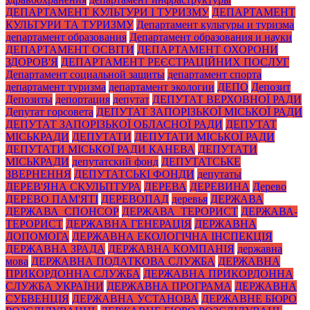
ДЕПАРТАМЕНТ КУЛЬТУРИ І ТУРИЗМУ
ДЕПАРТАМЕНТ
КУЛЬТУРИ ТА ТУРИЗМУ
Департамент культуры и туризма
департамент образования
Департамент образования и науки
ДЕПАРТАМЕНТ ОСВІТИ
ДЕПАРТАМЕНТ ОХОРОНИ
ЗДОРОВ'Я
ДЕПАРТАМЕНТ РЕЄСТРАЦІЙНИХ ПОСЛУГ
Департамент социальной защиты
департамент спорта
департамент туризма
департамент экологии
ДЕПО
Депозит
Депозиты
депортация
депутат
ДЕПУТАТ ВЕРХОВНОЇ РАДИ
Депутат горсовета
ДЕПУТАТ ЗАПОРІЗЬКОЇ МІСЬКОЇ РАДИ
ДЕПУТАТ ЗАПОРІЗЬКОЇ ОБЛАСНОЇ РАДИ
ДЕПУТАТ
МІСЬКРАДИ
ДЕПУТАТИ
ДЕПУТАТИ МІСЬКОЇ РАДИ
ДЕПУТАТИ МІСЬКОЇ РАДИ КАНЕВА
ДЕПУТАТИ
МІСЬКРАДИ
депутатский фонд
ДЕПУТАТСЬКЕ
ЗВЕРНЕННЯ
ДЕПУТАТСЬКІ ФОНДИ
депутаты
ДЕРЕВ'ЯНА СКУЛЬПТУРА
ДЕРЕВА
ДЕРЕВИНА
Дерево
ДЕРЕВО ПАМ'ЯТІ
ДЕРЕВОПАД
деревья
ДЕРЖАВА
ДЕРЖАВА_СПОНСОР
ДЕРЖАВА_ТЕРОРИСТ
ДЕРЖАВА-
ТЕРОРИСТ
ДЕРЖАВНА ГЕНЕРАЦІЯ
ДЕРЖАВНА
ДОПОМОГА
ДЕРЖАВНА ЕКОЛОГІЧНА ІНСПЕКЦІЯ
ДЕРЖАВНА ЗРАДА
ДЕРЖАВНА КОМПАНІЯ
державна
мова
ДЕРЖАВНА ПОДАТКОВА СЛУЖБА
ДЕРЖАВНА
ПРИКОРДОННА СЛУЖБА
ДЕРЖАВНА ПРИКОРДОННА
СЛУЖБА УКРАЇНИ
ДЕРЖАВНА ПРОГРАМА
ДЕРЖАВНА
СУБВЕНЦІЯ
ДЕРЖАВНА УСТАНОВА
ДЕРЖАВНЕ БЮРО