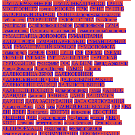
ГРУПА БРАКОНЬЄРІВ
ГРУПА ІНВАЛІДНОСТІ
ГРУПА
МОНІТОРИНГУ
группа KHORTA
ГСЧС
ГУ НП
ГУ НП В
ЗАПОРІЗЬКІЙ ОБЛАСТІ
ГУ НП в Запорожской области
губернатор
ГУБЕРНЕТОР
ГУДОК ПОТЯГА
Гуляйполе
Гуляйполец
Гуляйпольский район
Гуляйпольское
ГУМА
гуманитарка
Гуманитарная помощь
гуманитарный коридор
ГУМАНІТАРНА ДОПОМОГА
ГУМАНІТАРНА
КАТАСТРОФА
ГУМАНІТАРНЕ АВТО
ГУМАНІТАРНИЙ
ХАБ
ГУМАНІТРАНИЙ КОРИДОР
ГУМДОПОМОГА
гумкоридор
ГУМОР
ГУНП
ГУПН
ГУР
ГУР МО
ГУР МО
УКРАЇНИ
ГУР МОУ
ГУРТ "АНТИТІЛА"
ГУРТ СКАЙ
ГУРТОЖИТОК
гусасфальт
ГФС
ДА ВІНЧІ
Давид Арахамия
Давид Жвания
Давид Шредер
ДАВОС
дайвинг
ДАЛЕКОБІЙНА ЗБРОЯ
ДАЛЕКОБІЙНИК
ДАЛЕКОБІЙНИТЙ ДРОН
ДАЛЕКОБІЙНІ РАКЕТИ
ДАЛЕКОБІЙНІ САНКЦІЇ
ДАЛЬНІСТЬ ВОГНЮ
ДАЛЬНІСТЬ ПОЛЬОТУ
дальнобойщики
дамба
ДАНИЛО
ДАВИДОВ
Данилов
ДАНИНА
ДАНІЯ
ДАПОМОГА
ДАРІННЯ
ДАТА ЗАСНУВАННЯ
ДАТА СВЯТКУВАННЯ
Датагруп-Воля
ДАХ
дача
ДАЧНИЙ КООПЕРАТИВ
ДБР
ДВА
ДНІ
ДВЕРІ
Двигатель
ДВИГУН
движение
ДВІ СТІНИ
ДВІЙНИК
ДВІР
двустороннее
Де Дзерби
дебаты
ДЕВІД
КОЕН
девушка
дезертирство
дезинфекторы
Дезинфекция
ДЕЗІНФОРМАЦІЯ
декларация
декларирование
декоммунизация
ДЕКОМУНІЗАЦІЯ
ДЕКОМУНІЗАЦІЯ