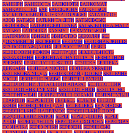
БАНКІРИ
БАНКНОТА
БАНКНОТИ
БАНКОМАТ
БАНКРУТСТВО
БАР
БАРСЕЛОНА
БАСКЕТБОЛ
БАСКЕТБОЛЬНИЙ КЛУБ ЗАПОРІЖЖЯ
БАТАЛЬЙОН
АЗОВ
БАТЬКИ
БАТЬКИ ТА ДІТИ
БАТЬКІВСЬКІ
ОБОВ'ЯЗКИ
БАТЬКІВСЬКІ ПРАВА
БАТЬКІВЩИНА-МАТИ
БАТЬКО
БАТЮШКА
БАХМУТ
БАХМУТСЬКИЙ
НАПРЯМОК
БВИБЦЯ
БВИВСТВО
БДЖОЛЯР
БЕЗ
ДОКУМЕНТІВ
БЕЗ ЖЕРТВ
БЕЗ ЗМІН
БЕЗ ОЗНАК ЖИТТЯ
БЕЗ ПОСТРАЖДАЛИХ
БЕЗ РЕЄСТРАЦІЇ
БЕЗВІЗ
БЕЗВІЗОВИЙ РЕЖИМ
БЕЗГЛУЗДЯ
БЕЗДІЯЛЬНІСТЬ
БЕЗЗАКОННЯ
БЕЗКОНТАКТНА ОПЛАТА
БЕЗМИТНИЙ
РРЕЖИМ
БЕЗОПЛАТНЕ ЖИТЛО
БЕЗПЕКА
БЕЗПЕКА
ДЕРЖАВИ
БЕЗПЕКА МІСТЯН
БЕЗПЕКА УКРАЇНИ
БЕЗПЕКОВА УГОДА
БЕЗПЕКОВИЙ ДОГОВІР
БЕЗПЕЧНЕ
МІСЦЕ
БЕЗПЕЧНЕ РІЗДВО
БЕЗПЕЧНІ ВУЛИЦІ
БЕЗПІЛОТНИЙ ЛЕТАЛЬНИЙ АПАРАТ
БЕЗПІЛОТНИК
БЕЗПІЛОТНИК ГУР МОУ
БЕЗПІЛОТНИКИ
БЕЗПЛАТНО
БЕЗПРИТУЛЬНІ
БЕЗПРИТУЛЬНІ СОБАКИ
БЕЗПРИТУЛЬНІ
ТВАРИНИ
БЕЗРОБІТТЯ
БЕЛЬБЕК
БЕЛЬГІЯ
БЕНЗИН
БЕНІН
БЕОМЕТРИЧНІ ДАНІ
БЕПЕЗПЕКА
БЕРДЯНСЬК
БЕРДЯНСЬКИЙ НАПРЯМОК
БЕРДЯНСЬКИЙ ПОРТ
БЕРДЯНСЬКИЙ РАЙОН
БЕРЕГ
БЕРЕГ ДНІПРА
БЕРЕГ
РІЧКИ
БЕРЕГИ ДНІПРА
БЕРЕГОВА ОХОРОНА
БЕРЕГОВА
ПОЗНАЧКА
БЕРЕЗ РІЧКИ
БЕРЕЗЕНЬ
БЕРЛІНСЬКІ
ПОДУШКИ
БЕСІДА
БЕТА-ТЕСТ
БЕТОННА ПЛИТА