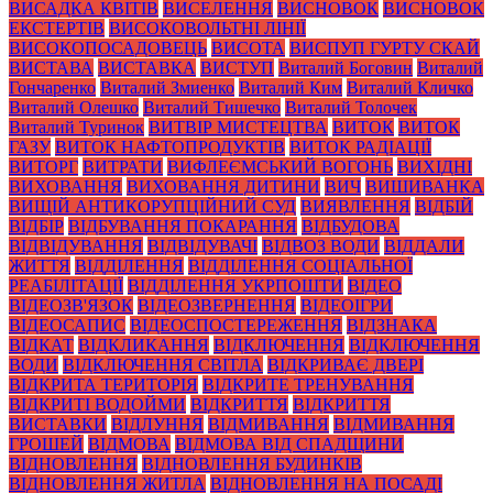
ВИСАДКА КВІТІВ
ВИСЕЛЕННЯ
ВИСНОВОК
ВИСНОВОК
ЕКСТЕРТІВ
ВИСОКОВОЛЬТНІ ЛІНІЇ
ВИСОКОПОСАДОВЕЦЬ
ВИСОТА
ВИСПУП ГУРТУ СКАЙ
ВИСТАВА
ВИСТАВКА
ВИСТУП
Виталий Боговин
Виталий
Гончаренко
Виталий Змиенко
Виталий Ким
Виталий Кличко
Виталий Олешко
Виталий Тишечко
Виталий Толочек
Виталий Туринок
ВИТВІР МИСТЕЦТВА
ВИТОК
ВИТОК
ГАЗУ
ВИТОК НАФТОПРОДУКТІВ
ВИТОК РАДІАЦІЇ
ВИТОРГ
ВИТРАТИ
ВИФЛЕЄМСЬКИЙ ВОГОНЬ
ВИХІДНІ
ВИХОВАННЯ
ВИХОВАННЯ ДИТИНИ
ВИЧ
ВИШИВАНКА
ВИЩІЙ АНТИКОРУПЦІЙНИЙ СУД
ВИЯВЛЕННЯ
ВІДБІЙ
ВІДБІР
ВІДБУВАННЯ ПОКАРАННЯ
ВІДБУДОВА
ВІДВІДУВАННЯ
ВІДВІДУВАЧІ
ВІДВОЗ ВОДИ
ВІДДАЛИ
ЖИТТЯ
ВІДДІЛЕННЯ
ВІДДІЛЕННЯ СОЦІАЛЬНОЇ
РЕАБІЛІТАЦІЇ
ВІДДІЛЕННЯ УКРПОШТИ
ВІДЕО
ВІДЕОЗВ'ЯЗОК
ВІДЕОЗВЕРНЕННЯ
ВІДЕОІГРИ
ВІДЕОСАПИС
ВІДЕОСПОСТЕРЕЖЕННЯ
ВІДЗНАКА
ВІДКАТ
ВІДКЛИКАННЯ
ВІДКЛЮЧЕННЯ
ВІДКЛЮЧЕННЯ
ВОДИ
ВІДКЛЮЧЕННЯ СВІТЛА
ВІДКРИВАЄ ДВЕРІ
ВІДКРИТА ТЕРИТОРІЯ
ВІДКРИТЕ ТРЕНУВАННЯ
ВІДКРИТІ ВОДОЙМИ
ВІДКРИТТЯ
ВІДКРИТТЯ
ВИСТАВКИ
ВІДЛУННЯ
ВІДМИВАННЯ
ВІДМИВАННЯ
ГРОШЕЙ
ВІДМОВА
ВІДМОВА ВІД СПАДЩИНИ
ВІДНОВЛЕННЯ
ВІДНОВЛЕННЯ БУДИНКІВ
ВІДНОВЛЕННЯ ЖИТЛА
ВІДНОВЛЕННЯ НА ПОСАДІ