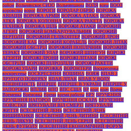
район
Вольнянское СИЗО
Вольнянщина
ВОЛЯ
вона
ВООЗ
воровство
ворог
ВОРОГИ
ВОРОДАР ОБРІЮ
ВОРОЖА
АВІАЦІЯ
ВОРОЖА АРМІЯ
ВОРОЖА АТАКА
ВОРОЖА
АТКА
ВОРОЖА КОЛОННА
ВОРОЖА РАКЕТА
ВОРОЖА
ТЕХНІКА
ВОРОЖА ЦІЛЬ
ВОРОЖИ АТАКИ
ВОРОЖИЙ
АГЕНТ
ВОРОЖИЙ БОМБАРДУВАЛЬНИК
ВОРОЖИЙ
ВЕРТОЛІТ
ВОРОЖИЙ ГЕЛІКОПТЕР
ВОРОЖИЙ ДРОН
ВОРОЖИЙ КАБ
ВОРОЖИЙ КОРАБЕЛЬ
ВОРОЖИЙ ЛІТАК
ВОРОЖИЙ ОБСТРІЛ
ВОРОЖИЙ ПОПЛІЧНИК
ВОРОЖИЙ
ТЕРАКТ
ВОРОЖИЙ УДАР
ВОРОЖИЙ ШПИГУН
ВОРОЖІ
АГЕНТИ
ВОРОЖІ ДРОНИ
ВОРОЖІ ЛІТАКИ
ВОРОЖІ
ОБСТРІЛИ
ВОРОЖІ ПІДРОЗДІЛИ
ВОРОЖІ РАКЕТИ
ВОРОЖІ УДАРИ
ВОРОЖКА
ВОРОНТЕРИ
Воскресенка
воскресенье
ВОСКРЕСІННЯ
ВОЩИНА
ВОЯЖ
ВПАВ З
ДРУГОГО ПОВЕРХУ
ВПАВ ЛІТАК
ВПАВ У ВОДУ
ВПЕВНЕНІСТЬ
ВПЕРШЕ
ВПЕРШЕ В УКРАЇНІ
ВПЕРШЕ У
ЗАПОРІЖЖІ
ВПЛИВ
ВПО
ВПС США
ВР
враг
врач
Врачи
Времевка
Времовка
Время
время работы
ВРУ
ВРУЧЕННЯ
ВРУЧЕННЯ НАГОРОД
ВРУЧЕННЯ ОСКАРА
ВРУЧЕННЯ
ПОВІСТКИ
ВРЯТУВАЛИ ВІД СМЕРТІ
ВРЯТУВАЛИ
ЖИТТЯ
ВСЕСВІТНІЙ ДЕНЬ
ВСЕСВІТНІЙ ДЕНЬ
ВИШИВАНКИ
ВСЕСВІТНІЙ ДЕНЬ ДИТИНИ
ВСЕСВІТНІЙ
ДЕНЬ ДЯКУЮ
ВСЕСВІТНІЙ ДЕНЬ СЕРЦЯ
ВСЕСВІТНІЙ
ДЕНЬ ФУТБОЛУ
ВСЕСВІТНІЙ ЕКОНОМІЧНИЙ ФОРУМ