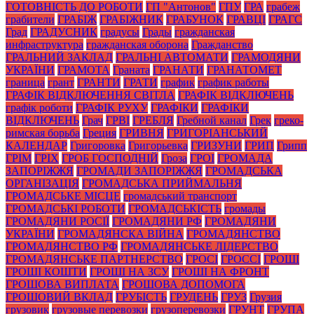
ГОТОВНІСТЬ ДО РОБОТИ
ГП "Антонов"
ГПУ
ГРА
грабеж
грабители
ГРАБІЖ
ГРАБІЖНИК
ГРАБУНОК
ГРАВЦІ
ГРАГС
Град
ГРАДУСНИК
градусы
Грады
гражданская
инфраструктура
гражданская оборона
Гражданство
ГРАЛЬНИЙ ЗАКЛАД
ГРАЛЬНІ АВТОМАТИ
ГРАМОДЯНИ
УКРАЇНИ
ГРАМОТА
Граната
ГРАНАТИ
ГРАНАТОМЕТ
граница
грант
ГРАНТИ
ГРАТИ
график
график работы
ГРАФІК ВІДКЛЮЧЕННЯ СВІТЛА
ГРАФІК ВІДКЛЮЧЕНЬ
графік роботи
ГРАФІК РУХУ
ГРАФІКИ
ГРАФІКИ
ВІДКЛЮЧЕНЬ
Грач
ГРВІ
ГРЕБЛЯ
Гребной канал
Грек
греко-
римская борьба
Греция
ГРИВНЯ
ГРИГОРІАНСЬКИЙ
КАЛЕНДАР
Григоровка
Григорьевка
ГРИЗУНИ
ГРИП
Грипп
ГРІМ
ГРІХ
ГРОБ ГОСПОДНІЙ
Гроза
ГРОІ
ГРОМАДА
ЗАПОРІЖЖЯ
ГРОМАДИ ЗАПОРІЖЖЯ
ГРОМАДСЬКА
ОРГАНІЗАЦІЯ
ГРОМАДСЬКА ПРИЙМАЛЬНЯ
ГРОМАДСЬКЕ МІСЦЕ
громадський транспорт
ГРОМАДСЬКІ РОБОТИ
ГРОМАДСЬКІСТЬ
громады
ГРОМАДЯНИ РОСІЇ
ГРОМАДЯНИ РФ
ГРОМАДЯНИ
УКРАЇНИ
ГРОМАДЯНСКА ВІЙНА
ГРОМАДЯНСТВО
ГРОМАДЯНСТВО РФ
ГРОМАДЯНСЬКЕ ЛІДЕРСТВО
ГРОМАДЯНСЬКЕ ПАРТНЕРСТВО
ГРОСІ
ГРОССІ
ГРОШІ
ГРОШІ КОШТИ
ГРОШІ НА ЗСУ
ГРОШІ НА ФРОНТ
ГРОШОВА ВИПЛАТА
ГРОШОВА ДОПОМОГА
ГРОШОВИЙ ВКЛАД
ГРУБІСТЬ
ГРУДЕНЬ
ГРУЗ
Грузия
грузовик
грузовые перевозки
грузоперевозки
ГРУНТ
ГРУПА