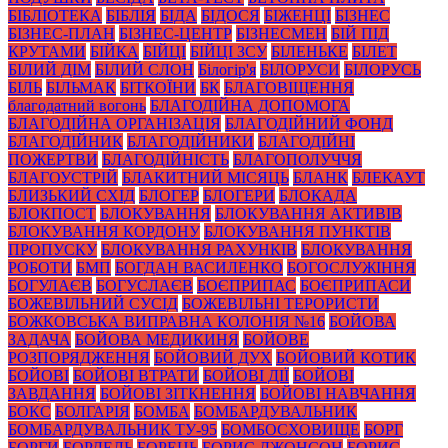
БІБЛІОТЕКА
БІБЛІЯ
БІДА
БІДОСЯ
БІЖЕНЦІ
БІЗНЕС
БІЗНЕС-ПЛАН
БІЗНЕС-ЦЕНТР
БІЗНЕСМЕН
БІЙ ПІД
КРУТАМИ
БІЙКА
БІЙЦІ
БІЙЦІ ЗСУ
БІЛЕНЬКЕ
БІЛЕТ
БІЛИЙ ДІМ
БІЛИЙ СЛОН
Білогір'я
БІЛОРУСИ
БІЛОРУСЬ
БІЛЬ
БІЛЬМАК
БІТКОЇНИ
БК
БЛАГОВІЩЕННЯ
благодатний вогонь
БЛАГОДІЙНА ДОПОМОГА
БЛАГОДІЙНА ОРГАНІЗАЦІЯ
БЛАГОДІЙНИЙ ФОНД
БЛАГОДІЙНИК
БЛАГОДІЙНИКИ
БЛАГОДІЙНІ
ПОЖЕРТВИ
БЛАГОДІЙНІСТЬ
БЛАГОПОЛУЧЧЯ
БЛАГОУСТРІЙ
БЛАКИТНИЙ МІСЯЦЬ
БЛАНК
БЛЕКАУТ
БЛИЗЬКИЙ СХІД
БЛОГЕР
БЛОГЕРИ
БЛОКАДА
БЛОКПОСТ
БЛОКУВАННЯ
БЛОКУВАННЯ АКТИВІВ
БЛОКУВАННЯ КОРДОНУ
БЛОКУВАННЯ ПУНКТІВ
ПРОПУСКУ
БЛОКУВАННЯ РАХУНКІВ
БЛОКУВАННЯ
РОБОТИ
БМП
БОГДАН ВАСИЛЕНКО
БОГОСЛУЖІННЯ
БОГУЛАЄВ
БОГУСЛАЄВ
БОЄПРИПАС
БОЄПРИПАСИ
БОЖЕВІЛЬНИЙ СУСІД
БОЖЕВІЛЬНІ ТЕРОРИСТИ
БОЖКОВСЬКА ВИПРАВНА КОЛОНІЯ №16
БОЙОВА
ЗАДАЧА
БОЙОВА МЕДИКИНЯ
БОЙОВЕ
РОЗПОРЯДЖЕННЯ
БОЙОВИЙ ДУХ
БОЙОВИЙ КОТИК
БОЙОВІ
БОЙОВІ ВТРАТИ
БОЙОВІ ДІЇ
БОЙОВІ
ЗАВДАННЯ
БОЙОВІ ЗІТКНЕННЯ
БОЙОВІ НАВЧАННЯ
БОКС
БОЛГАРІЯ
БОМБА
БОМБАРДУВАЛЬНИК
БОМБАРДУВАЛЬНИК ТУ-95
БОМБОСХОВИЩЕ
БОРГ
БОРГИ
БОРДЕЛЬ
БОРЕЦЬ
БОРИС ДЖОНСОН
БОРИС