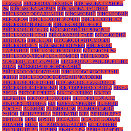
СЛУЖБА
ВІЙСЬКОВА ТЕХНІКА
ВІЙСЬКОВА ТЕХНІКА
РФ
ВІЙСЬКОВА ФОРМА
ВІЙСЬКОВА ЧАСТИНА
ВІЙСЬКОВЕ ОБЛАДНАННЯ
ВІЙСЬКОВИЙ
ВІЙСЬКОВИЙ
АЕРОДРОМ
ВІЙСЬКОВИЙ ЗЛОЧИН
ВІЙСЬКОВИЙ ЗСУ
ВІЙСЬКОВИЙ КВІТОК
ВІЙСЬКОВИЙ ОБ'ЄКТ
ВІЙСЬКОВИЙ ОБЛІК
ВІЙСЬКОВИЙ ПЕРЕВОРОТ
ВІЙСЬКОВИЙ СТАН
ВІЙСЬКОВИЙ ТАБІР
ВІЙСЬКОВИЙ
ШПИТАЛЬ
ВІЙСЬКОВІ
ВІЙСЬКОВІ АВТОМОБІЛІ
ВІЙСЬКОВІ ЗСУ
ВІЙСЬКОВІ КОРАБЛІ
ВІЙСЬКОВІ
НАВЧАННЯ
ВІЙСЬКОВІ ПОЛОНЕНІ
ВІЙСЬКОВІ РФ
ВІЙСЬКОВО-ЛІКАРСЬКА КОМІСІЯ
ВІЙСЬКОВО-
МОРСЬКІ СИЛИ УКРАЇНИ
ВІЙСЬКОВО-ТРАНСПОРТНИЙ
ЛІТАК
ВІЙСЬКОВОЗОБОВ'ЯЗАНИЙ
ВІЙСЬКОВОЗОБОВ'ЯЗАНІ
ВІЙСЬКОВОЗОБОВ'ЯЗАНІ
ЖІНКИ
ВІЙСЬКОВОЗОБОВ'ЯЗАНІ ЧОЛОВІКИ
ВІЙСЬКОВОПОЛОНЕНІ
ВІЙСЬКОВОСЛУЖБОВЕЦЬ
ВІЙСЬКОВОСЛУЖБОВЦІ
ВІКДЛЮЧЕННЯ СВІТЛА
ВІКНА
ВІКНО
ВІКТОР ГРЕШТА
ВІКТОР ЛЯШКО
ВІКТОР
ЩЕРБИНА
ВІКТОР ЯНУКОВИЧ
ВІКТОРІЯ НУЛАНД
ВІКТОРІЯ РОЩИНА
ВІЛ
ВІЛЬНА УКРАЇНА
ВІЛЬНИЙ
ДОСТУП
ВІЛЬНЮС
ВІЛЬНЯНСЬК
ВІЛЬНЯНСЬКИЙ
РАЙОН
ВІННИЧЧИНА
ВІНУВАТЦІ
ВІРА
ВІРНИЙ ДРУГ
ВІРНІСТЬ
ВІРШ
ВІРЯНИ
ВІСБАДЕН
ВІТАЛІЙ КОВАЛЬ
ВІТАННЯ
ВІТЕР
ВІТРИНА МАГАЗИНУ
ВІТЧИЗНЯНЕ
ВИРОБНИЦТВО
ВІТЧИМ
ВІФНА З РФ
ВІЧНА ПАМ'ЯТЬ