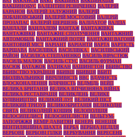
ВАЗ
ВАКАНСІЯ
ВАКС
ВАКЦИНА
ВАКЦИНАЦІЯ
ВАКЦИНОБУС
ВАЛЕНТИН РЕЗНІЧЕНКО
ВАЛЕРІЙ
БАРАНОВ
ВАЛЕРІЙ ЗАЛУЖНИЙ
ВАЛЕРІЙ
ЛОБАНОВСЬКИЙ
ВАЛЕРІЙ МОСТОВИЙ
ВАЛЕРІЙ
ПРОЗАПАС
ВАЛЕРІЙ ШЕРШЕНЬ
ВАЛІДАТОР
ВАЛІЗА
ВАНДАЛИ
ВАНДАЛІЗМ
ВАНТАЖ
ВАНТАЖІВКА
ВАНТАЖІВКИ
ВАНТАЖНЕ СПОЛУЧЕННЯ
ВАНТАЖНИЙ
АВТОМОБІЛЬ
ВАНТАЖНИЙ ПОТЯГ
ВАНТАЖНІ ВАГОНИ
ВАНТОВИЙ МІСТ
ВАРІАНТ
ВАРІАНТИ
ВАРТА
ВАРТІСТЬ
ВАРШАВА
ВАСИЛІВКА
ВАСИЛІВКА_
ВАСИЛІВСЬКИЙ
РАЙОН
ВАСИЛІСА СТЕПАНЕНКО
ВАСИЛЬ ВІРАСТЮК
ВАСИЛЬ МАЛЮК
ВАСИЛЬ СТУС
ВАСИЛЬ ФУРМАН
ВАСЮК
ВАТАЖОК
ВАТИКАН
ВАШИНГТОН
ВБИВСТВО
ВБИВСТВО УКРАЇНЦЯ
ВБИВЦІ
ВБИВЦЯ
ВБИТІ
ВБОЛІВАЛЬНИКИ
ВВІЧЛИВІСТЬ
ВВС
ВДАЧНІСТЬ
ВДОСКОНАЛЕННЯ
ВДЯЧНІСТЬ
ВЕДМІДЬ
ВЕЙП
ВЕЛИКА БРИТАНІЯ
ВЕЛИКА ВІТЧИЗНЯНА ВІЙНА
ВЕЛИКА РЕСТАВРАЦІЯ
ВЕЛИКДЕНЬ
ВЕЛИКЕ
БУДІВНИЦТВО
ВЕЛИКИЙ ЛУГ
ВЕЛИКИЙ ПІСТ
ВЕЛИКИЙ ТРИЗУБ
ВЕЛИКОБРИТАНІЯ
ВЕЛИКОДНІ
СВЯТА
ВЕЛИКОДНІЙ КОШИК
ВЕЛОПОЛІЦІЯ
ВЕЛОСИПЕДИСТ
ВЕЛОСИПЕДИСТИ
ВЕЛЬТУМ-
ЗАПОРІЖЖЯ
ВЕМІР ДАВИТЯН
ВЕНЕРА
ВЕНЕЦІЯ
ВЕНТИЛЯЦІЙНА ШАХТА
ВЕРБА
ВЕРБНА НЕДІЛЯ
ВЕРБОВЕ
ВЕРБОВІ ГІЛКИ
ВЕРБУВАННЯ
ВЕРЕСЕНЬ