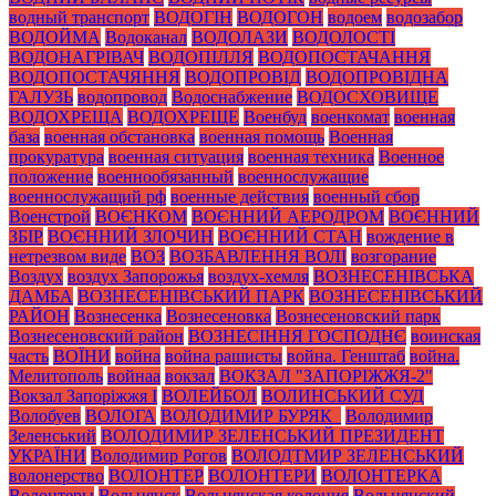
водный транспорт
ВОДОГІН
ВОДОГОН
водоем
водозабор
ВОДОЙМА
Водоканал
ВОДОЛАЗИ
ВОДОЛОСТІ
ВОДОНАГРІВАЧ
ВОДОПІЛЛЯ
ВОДОПОСТАЧАННЯ
ВОДОПОСТАЧЯННЯ
ВОДОПРОВІД
ВОДОПРОВІДНА
ГАЛУЗЬ
водопровод
Водоснабжение
ВОДОСХОВИЩЕ
ВОДОХРЕЩА
ВОДОХРЕЩЕ
Военбуд
военкомат
военная
база
военная обстановка
военная помощь
Военная
прокуратура
военная ситуация
военная техника
Военное
положение
военнообязанный
военнослужащие
военнослужащий рф
военные действия
военный сбор
Военстрой
ВОЄНКОМ
ВОЄННИЙ АЕРОДРОМ
ВОЄННИЙ
ЗБІР
ВОЄННИЙ ЗЛОЧИН
ВОЄННИЙ СТАН
вождение в
нетрезвом виде
ВОЗ
ВОЗБАВЛЕННЯ ВОЛІ
возгорание
Воздух
воздух Запорожья
воздух-хемля
ВОЗНЕСЕНІВСЬКА
ДАМБА
ВОЗНЕСЕНІВСЬКИЙ ПАРК
ВОЗНЕСЕНІВСЬКИЙ
РАЙОН
Вознесенка
Вознесеновка
Вознесеновский парк
Вознесеновский район
ВОЗНЕСІННЯ ГОСПОДНЄ
воинская
часть
ВОЇНИ
война
война рашисты
война. Генштаб
война.
Мелитополь
войнаа
вокзал
ВОКЗАЛ "ЗАПОРІЖЖЯ-2"
Вокзал Запоріжжя І
ВОЛЕЙБОЛ
ВОЛИНСЬКИЙ СУД
Волобуев
ВОЛОГА
ВОЛОДИМИР БУРЯК_
Володимир
Зеленський
ВОЛОДИМИР ЗЕЛЕНСЬКИЙ ПРЕЗИДЕНТ
УКРАЇНИ
Володимир Рогов
ВОЛОДТМИР ЗЕЛЕНСЬКИЙ
волонерство
ВОЛОНТЕР
ВОЛОНТЕРИ
ВОЛОНТЕРКА
Волонтеры
Вольнянск
Вольнянская колония
Вольнянский