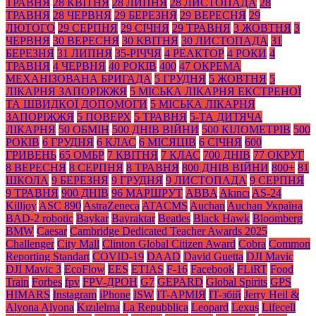
ТРАВНЯ
28 КВІТНЯ
28 ЛИПНЯ
28 ЛИСТОПАДА
28
ТРАВНЯ
28 ЧЕРВНЯ
29 БЕРЕЗНЯ
29 ВЕРЕСНЯ
29
ЛЮТОГО
29 СЕРПНЯ
29 СІЧНЯ
29 ТРАВНЯ
3 ЖОВТНЯ
3
ЧЕРВНЯ
30 ВЕРЕСНЯ
30 КВІТНЯ
30 ЛИСТОПАДА
31
БЕРЕЗНЯ
31 ЛИПНЯ
35-РІЧЧЯ
4 РЕАКТОР
4 РОКИ
4
ТРАВНЯ
4 ЧЕРВНЯ
40 РОКІВ
400
47 ОКРЕМА
МЕХАНІЗОВАНА БРИГАДА
5 ГРУДНЯ
5 ЖОВТНЯ
5
ЛІКАРНЯ ЗАПОРІЖЖЯ
5 МІСЬКА ЛІКАРНЯ ЕКСТРЕНОЇ
ТА ШВИДКОЇ ДОПОМОГИ
5 МІСЬКА ЛІКАРНЯ
ЗАПОРІЖЖЯ
5 ПОВЕРХ
5 ТРАВНЯ
5-ТА ДИТЯЧА
ЛІКАРНЯ
50 ОБМІН
500 ДНІВ ВІЙНИ
500 КІЛОМЕТРІВ
500
РОКІВ
6 ГРУДНЯ
6 КЛАС
6 МІСЯЦІВ
6 СІЧНЯ
600
ГРИВЕНЬ
65 ОМБР
7 КВІТНЯ
7 КЛАС
700 ДНІВ
77 ОКРУГ
8 ВЕРЕСНЯ
8 СЕРПНЯ
8 ТРАВНЯ
800 ДНІВ ВІЙНИ
800+
81
ШКОЛА
9 БЕРЕЗНЯ
9 ГРУДНЯ
9 ЛИСТОПАДА
9 СЕРПНЯ
9 ТРАВНЯ
900 ДНІВ
96 МАРШРУТ
ABBA
Akıncı
AS-24
Killjoy
ASC 890
AstraZeneca
ATACMS
Auchan
Auchan Україна
BAD-2 robotic
Baykar
Bayraktar
Beatles
Black Нawk
Bloomberg
BMW
Caesar
Cambridge Dedicated Teacher Awards 2025
Challenger
City Mall
Clinton Global Citizen Award
Cobra
Common
Reporting Standart
COVID-19
DAAD
David Guetta
DJI Mavic
DJI Mavic 3
EcoFlow
EES
ETIAS
F-16
Facebook
FLiRT
Food
Train
Forbes
fpv
FPV-ДРОН
G7
GEPARD
Global Spirits
GPS
HIMARS
Instagram
iPhone
ISW
IT-АРМІЯ
IT-збій
Jerry Heil &
Alyona Alyona
Kızılelma
La Repubblica
Leopard
Lexus
Lifecell