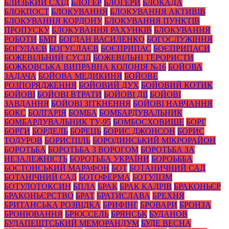
БЛИЗЬКИЙ СХІД
БЛОГЕР
БЛОГЕРИ
БЛОКАДА
БЛОКПОСТ
БЛОКУВАННЯ
БЛОКУВАННЯ АКТИВІВ
БЛОКУВАННЯ КОРДОНУ
БЛОКУВАННЯ ПУНКТІВ
ПРОПУСКУ
БЛОКУВАННЯ РАХУНКІВ
БЛОКУВАННЯ
РОБОТИ
БМП
БОГДАН ВАСИЛЕНКО
БОГОСЛУЖІННЯ
БОГУЛАЄВ
БОГУСЛАЄВ
БОЄПРИПАС
БОЄПРИПАСИ
БОЖЕВІЛЬНИЙ СУСІД
БОЖЕВІЛЬНІ ТЕРОРИСТИ
БОЖКОВСЬКА ВИПРАВНА КОЛОНІЯ №16
БОЙОВА
ЗАДАЧА
БОЙОВА МЕДИКИНЯ
БОЙОВЕ
РОЗПОРЯДЖЕННЯ
БОЙОВИЙ ДУХ
БОЙОВИЙ КОТИК
БОЙОВІ
БОЙОВІ ВТРАТИ
БОЙОВІ ДІЇ
БОЙОВІ
ЗАВДАННЯ
БОЙОВІ ЗІТКНЕННЯ
БОЙОВІ НАВЧАННЯ
БОКС
БОЛГАРІЯ
БОМБА
БОМБАРДУВАЛЬНИК
БОМБАРДУВАЛЬНИК ТУ-95
БОМБОСХОВИЩЕ
БОРГ
БОРГИ
БОРДЕЛЬ
БОРЕЦЬ
БОРИС ДЖОНСОН
БОРИС
ТОДУРОВ
БОРИСПІЛЬ
БОРОДИНСЬКИЙ МІКРОРАЙОН
БОРОТЬБА
БОРОТЬБА З ВОРОГОМ
БОРОТЬБА ЗА
НЕЗАЛЕЖНІСТЬ
БОРОТЬБА УКРАЇНИ
БОРОЬББА
БОСТОНСЬКИЙ МАРАФОН
БОТ
БОТАНИЧНИЙ САД
БОТАНІЧНИЙ САД
БОТОФЕРМА
БОТУЛІЗМ
БОТУЛОТОКСИН
БПЛА
БРАК
БРАК КАДРІВ
БРАКОНЬЄР
БРАКОНЬЄРСТВО
БРАТ
БРАТИСЛАВА
БРЕХНЯ
БРИТАНСЬКА РОЗВІДКА
БРИФІНГ
БРОВАРИ
БРОНЗА
БРОНЮВАННЯ
БРЮССЕЛЬ
БРЯНСЬК
БУДАНОВ
БУДАПЕШТСЬКИЙ МЕМОРАНДУМ
БУДЕ ВЕСНА