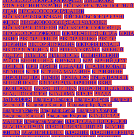
ВІЙСЬКОВО-ЛІКАРСЬКА КОМІСІЯ
ВІЙСЬКОВО-
МОРСЬКІ СИЛИ УКРАЇНИ
ВІЙСЬКОВО-ТРАНСПОРТНИЙ
ЛІТАК
ВІЙСЬКОВОЗОБОВ'ЯЗАНИЙ
ВІЙСЬКОВОЗОБОВ'ЯЗАНІ
ВІЙСЬКОВОЗОБОВ'ЯЗАНІ
ЖІНКИ
ВІЙСЬКОВОЗОБОВ'ЯЗАНІ ЧОЛОВІКИ
ВІЙСЬКОВОПОЛОНЕНІ
ВІЙСЬКОВОСЛУЖБОВЕЦЬ
ВІЙСЬКОВОСЛУЖБОВЦІ
ВІКДЛЮЧЕННЯ СВІТЛА
ВІКНА
ВІКНО
ВІКТОР ГРЕШТА
ВІКТОР ЛЯШКО
ВІКТОР
ЩЕРБИНА
ВІКТОР ЯНУКОВИЧ
ВІКТОРІЯ НУЛАНД
ВІКТОРІЯ РОЩИНА
ВІЛ
ВІЛЬНА УКРАЇНА
ВІЛЬНИЙ
ДОСТУП
ВІЛЬНЮС
ВІЛЬНЯНСЬК
ВІЛЬНЯНСЬКИЙ
РАЙОН
ВІННИЧЧИНА
ВІНУВАТЦІ
ВІРА
ВІРНИЙ ДРУГ
ВІРНІСТЬ
ВІРШ
ВІРЯНИ
ВІСБАДЕН
ВІТАЛІЙ КОВАЛЬ
ВІТАННЯ
ВІТЕР
ВІТРИНА МАГАЗИНУ
ВІТЧИЗНЯНЕ
ВИРОБНИЦТВО
ВІТЧИМ
ВІФНА З РФ
ВІЧНА ПАМ'ЯТЬ
ВІЧНИЙ ПОЛІТ
ВІЯЛОВІ ВІДКЛЮЧЕННЯ
ВКИД
ВКОНТАКТЕ
ВКОРОТИТИ ВІКУ
ВКОРОТИТИ СОБІ ВІКУ
ВЛАД ПОГОРЄЛОВ
ВЛАД ЯМА
ВЛАДА
ВЛАДА
ЗАПОРІЖЖЯ
Владимир Баранов
Владимир Буряк
Владимир
Зеленский
Владимир Кальцев
Владимир Крейденко
Владимир Рыкун
Владимир Серба
Владимир Хомутов
Владислав Криклий
Владислав Куценко
ВЛАДИСЛАВ
МАНГЕР
Владислав Мороко
ВЛАДИСЛАВ ПОГОРЄЛОВ
ВЛАСНА СПРАВА
ВЛАСНЕ ВИРОБНИЦТВО
ВЛАСНЕ
ЖИТЛО
ВЛАСНИЙ БІЗНЕС
ВЛАСНИК
ВЛАСНИК БРЕНДУ