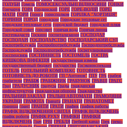
ГОЛУБИ
Гомель
ГОМОСЕКСУАЛЬНІ ВІДНОСИНИ
ГОНКИ
Гончарук
ГОРА
Гординский
ГОРЕ
ГОРЕ-ВОДІЙ
ГОРЕ-
МАТИ
ГОРИ
Горига
горисполком
ГОРІЛКА "ХОРТИЦЯ"
ГОРІННЯ
ГОРОД
городские
Городские тепловые сет
Городские тепловые сети
городской бюджет
городской пляж
Городской совет
горсовет
горячая вода
Горячая линия
Госгеокадастр
Госкино
госпитализация
ГОСПОДАР
ГОСПОДАРІ
ГОСПОДАРСТВО
ГОСПОДАРСЬКИЙ СУД
Госпотребслужба
Госпробпотребслужба
Госпродпотребслужба
Госпродслужба
Госпролпотребслужба
госрегулирование
Госспецсвязь
ГОСТИННІСТЬ
ГОСТОМЕЛЬ
ГОСТРА
КИШКОВА ІНФЕКЦІЯ
государственная измена
государственный бюджет
государство
Госэкоинспекция
ГОТЕЛЬ
ГОТЕЛЬНИЙ КОМПЛЕКС
ГОТОВНІСТЬ
ГОТОВНІСТЬ ДО РОБОТИ
ГП "Антонов"
ГПУ
ГРА
грабеж
грабители
ГРАБІЖ
ГРАБІЖНИК
ГРАБУНОК
ГРАВЦІ
ГРАГС
Град
ГРАДУСНИК
градусы
Грады
гражданская
инфраструктура
гражданская оборона
Гражданство
ГРАЛЬНИЙ ЗАКЛАД
ГРАЛЬНІ АВТОМАТИ
ГРАМОДЯНИ
УКРАЇНИ
ГРАМОТА
Граната
ГРАНАТИ
ГРАНАТОМЕТ
граница
грант
ГРАНТИ
ГРАТИ
график
график работы
ГРАФІК ВІДКЛЮЧЕННЯ СВІТЛА
ГРАФІК ВІДКЛЮЧЕНЬ
графік роботи
ГРАФІК РУХУ
ГРАФІКИ
ГРАФІКИ
ВІДКЛЮЧЕНЬ
Грач
ГРВІ
ГРЕБЛЯ
Гребной канал
Грек
греко-
римская борьба
Греция
ГРИВНЯ
ГРИГОРІАНСЬКИЙ