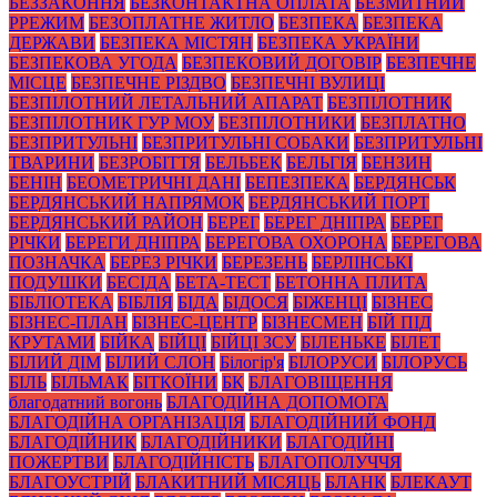
БЕЗЗАКОННЯ
БЕЗКОНТАКТНА ОПЛАТА
БЕЗМИТНИЙ
РРЕЖИМ
БЕЗОПЛАТНЕ ЖИТЛО
БЕЗПЕКА
БЕЗПЕКА
ДЕРЖАВИ
БЕЗПЕКА МІСТЯН
БЕЗПЕКА УКРАЇНИ
БЕЗПЕКОВА УГОДА
БЕЗПЕКОВИЙ ДОГОВІР
БЕЗПЕЧНЕ
МІСЦЕ
БЕЗПЕЧНЕ РІЗДВО
БЕЗПЕЧНІ ВУЛИЦІ
БЕЗПІЛОТНИЙ ЛЕТАЛЬНИЙ АПАРАТ
БЕЗПІЛОТНИК
БЕЗПІЛОТНИК ГУР МОУ
БЕЗПІЛОТНИКИ
БЕЗПЛАТНО
БЕЗПРИТУЛЬНІ
БЕЗПРИТУЛЬНІ СОБАКИ
БЕЗПРИТУЛЬНІ
ТВАРИНИ
БЕЗРОБІТТЯ
БЕЛЬБЕК
БЕЛЬГІЯ
БЕНЗИН
БЕНІН
БЕОМЕТРИЧНІ ДАНІ
БЕПЕЗПЕКА
БЕРДЯНСЬК
БЕРДЯНСЬКИЙ НАПРЯМОК
БЕРДЯНСЬКИЙ ПОРТ
БЕРДЯНСЬКИЙ РАЙОН
БЕРЕГ
БЕРЕГ ДНІПРА
БЕРЕГ
РІЧКИ
БЕРЕГИ ДНІПРА
БЕРЕГОВА ОХОРОНА
БЕРЕГОВА
ПОЗНАЧКА
БЕРЕЗ РІЧКИ
БЕРЕЗЕНЬ
БЕРЛІНСЬКІ
ПОДУШКИ
БЕСІДА
БЕТА-ТЕСТ
БЕТОННА ПЛИТА
БІБЛІОТЕКА
БІБЛІЯ
БІДА
БІДОСЯ
БІЖЕНЦІ
БІЗНЕС
БІЗНЕС-ПЛАН
БІЗНЕС-ЦЕНТР
БІЗНЕСМЕН
БІЙ ПІД
КРУТАМИ
БІЙКА
БІЙЦІ
БІЙЦІ ЗСУ
БІЛЕНЬКЕ
БІЛЕТ
БІЛИЙ ДІМ
БІЛИЙ СЛОН
Білогір'я
БІЛОРУСИ
БІЛОРУСЬ
БІЛЬ
БІЛЬМАК
БІТКОЇНИ
БК
БЛАГОВІЩЕННЯ
благодатний вогонь
БЛАГОДІЙНА ДОПОМОГА
БЛАГОДІЙНА ОРГАНІЗАЦІЯ
БЛАГОДІЙНИЙ ФОНД
БЛАГОДІЙНИК
БЛАГОДІЙНИКИ
БЛАГОДІЙНІ
ПОЖЕРТВИ
БЛАГОДІЙНІСТЬ
БЛАГОПОЛУЧЧЯ
БЛАГОУСТРІЙ
БЛАКИТНИЙ МІСЯЦЬ
БЛАНК
БЛЕКАУТ