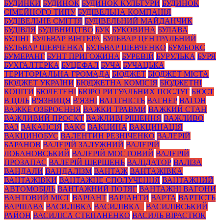
БУДИНКИ
БУДИНОК
БУДИНОК КУЛЬТУРИ
БУДИНОК
СІМЕЙНОГО ТИПУ
БУДІВЕЛЬНА КОМПАНІЯ
БУДІВЕЛЬНЕ СМІТТЯ
БУДІВЕЛЬНИЙ МАЙДАНЧИК
БУДІВЛЯ
БУДІВНИЦТВО
БУК
БУКОВИНА
БУЛАВА
БУЛІНГ
БУЛЬВАР ВІНТЕРА
БУЛЬВАР ЦЕНТРАЛЬНИЙ
БУЛЬВАР ШЕВЧЕНКА
БУЛЬВАР ШЕВЧЕНКО
БУМБОКС
БУМЕРАНГ
БУНТ ПРИГОЖИНА
БУРЕВІЙ
БУРУЛЬКА
БУРЯ
БУХГАЛТЕРКА
БУЦЕФАЛ
БУЧА
БУЧАЦЬКА
ТЕРИТОРІАЛЬНА ГРОМАДА
БЮДЖЕТ
БЮДЖЕТ МІСТА
БЮДЖЕТ УКРАЇНИ
БЮДЖЕТНА КОМІСІЯ
БЮДЖЕТНІ
КОШТИ
БЮЛЕТЕНІ
БЮРО РИТУАЛЬНИХ ПОСЛУГ
БЮСТ
В ЦІЛЬ
В'ЯЗНИЦЯ
В'ЯЗНІ
ВАГІТНІСТЬ
ВАГНЕР
ВАГОН
ВАЖКЕ ОЗБРОЄННЯ
ВАЖКИ ТРАВМИ
ВАЖКИЙ СТАН
ВАЖЛИВИЙ ПРОЄКТ
ВАЖЛИВІ РІШЕННЯ
ВАЖЛИВО
ВАЗ
ВАКАНСІЯ
ВАКС
ВАКЦИНА
ВАКЦИНАЦІЯ
ВАКЦИНОБУС
ВАЛЕНТИН РЕЗНІЧЕНКО
ВАЛЕРІЙ
БАРАНОВ
ВАЛЕРІЙ ЗАЛУЖНИЙ
ВАЛЕРІЙ
ЛОБАНОВСЬКИЙ
ВАЛЕРІЙ МОСТОВИЙ
ВАЛЕРІЙ
ПРОЗАПАС
ВАЛЕРІЙ ШЕРШЕНЬ
ВАЛІДАТОР
ВАЛІЗА
ВАНДАЛИ
ВАНДАЛІЗМ
ВАНТАЖ
ВАНТАЖІВКА
ВАНТАЖІВКИ
ВАНТАЖНЕ СПОЛУЧЕННЯ
ВАНТАЖНИЙ
АВТОМОБІЛЬ
ВАНТАЖНИЙ ПОТЯГ
ВАНТАЖНІ ВАГОНИ
ВАНТОВИЙ МІСТ
ВАРІАНТ
ВАРІАНТИ
ВАРТА
ВАРТІСТЬ
ВАРШАВА
ВАСИЛІВКА
ВАСИЛІВКА_
ВАСИЛІВСЬКИЙ
РАЙОН
ВАСИЛІСА СТЕПАНЕНКО
ВАСИЛЬ ВІРАСТЮК