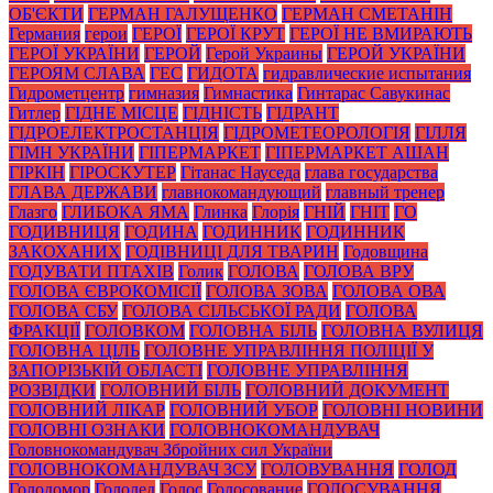
ОБ'ЄКТИ
ГЕРМАН ГАЛУЩЕНКО
ГЕРМАН СМЕТАНІН
Германия
герои
ГЕРОЇ
ГЕРОЇ КРУТ
ГЕРОЇ НЕ ВМИРАЮТЬ
ГЕРОЇ УКРАЇНИ
ГЕРОЙ
Герой Украины
ГЕРОЙ УКРАЇНИ
ГЕРОЯМ СЛАВА
ГЕС
ГИДОТА
гидравлические испытания
Гидрометцентр
гимназия
Гимнастика
Гинтарас Савукинас
Гитлер
ГІДНЕ МІСЦЕ
ГІДНІСТЬ
ГІДРАНТ
ГІДРОЕЛЕКТРОСТАНЦІЯ
ГІДРОМЕТЕОРОЛОГІЯ
ГІЛЛЯ
ГІМН УКРАЇНИ
ГІПЕРМАРКЕТ
ГІПЕРМАРКЕТ АШАН
ГІРКІН
ГІРОСКУТЕР
Гітанас Науседа
глава государства
ГЛАВА ДЕРЖАВИ
главнокомандующий
главный тренер
Глазго
ГЛИБОКА ЯМА
Глинка
Глорія
ГНІЙ
ГНІТ
ГО
ГОДИВНИЦЯ
ГОДИНА
ГОДИННИК
ГОДИННИК
ЗАКОХАНИХ
ГОДІВНИЦІ ДЛЯ ТВАРИН
Годовщина
ГОДУВАТИ ПТАХІВ
Голик
ГОЛОВА
ГОЛОВА ВРУ
ГОЛОВА ЄВРОКОМІСІЇ
ГОЛОВА ЗОВА
ГОЛОВА ОВА
ГОЛОВА СБУ
ГОЛОВА СІЛЬСЬКОЇ РАДИ
ГОЛОВА
ФРАКЦІЇ
ГОЛОВКОМ
ГОЛОВНА БІЛЬ
ГОЛОВНА ВУЛИЦЯ
ГОЛОВНА ЦІЛЬ
ГОЛОВНЕ УПРАВЛІННЯ ПОЛІЦІЇ У
ЗАПОРІЗЬКІЙ ОБЛАСТІ
ГОЛОВНЕ УПРАВЛІННЯ
РОЗВІДКИ
ГОЛОВНИЙ БІЛЬ
ГОЛОВНИЙ ДОКУМЕНТ
ГОЛОВНИЙ ЛІКАР
ГОЛОВНИЙ УБОР
ГОЛОВНІ НОВИНИ
ГОЛОВНІ ОЗНАКИ
ГОЛОВНОКОМАНДУВАЧ
Головнокомандувач Збройних сил України
ГОЛОВНОКОМАНДУВАЧ ЗСУ
ГОЛОВУВАННЯ
ГОЛОД
Голодомор
Гололед
Голос
Голосование
ГОЛОСУВАННЯ