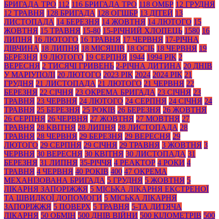
БРИГАДА ТРО
112
116 БРИГАДА ТРО
118 ОМБР
12 ГРУДНЯ
12 ТРАВНЯ
128 БРИГАДА
128 ОГШБР
13 ДІТЕЙ
13
ЛИСТОПАДА
14 БЕРЕЗНЯ
14 ЖОВТНЯ
14 ЛЮТОГО
15
ЖОВТНЯ
15 ТРАВНЯ
15-80
15-РІЧНИЙ ХЛОПЕЦЬ
1580
16
ЛИПНЯ
16 ЛЮТОГО
16 ТРАВНЯ
17 ЧЕРВНЯ
17-РІЧНА
ДІВЧИНА
18 ЛИПНЯ
18 МІСЯЦІВ
18 ОСІБ
18 ЧЕРВНЯ
19
БЕРЕЗНЯ
19 ЛЮТОГО
19 СЕРПНЯ
1944
1994 РІК
2
ВЕРЕСНЯ
2 ТИСЯЧІ ГРИВЕНЬ
2-РІЧНА ДИТИНА
20 ДНІВ
У МАРІУПОЛІ
20 ЛЮТОГО
2023 РІК
2024
2024 РІК
21
ГРУДНЯ
21 ЛИСТОПАДА
21 ЛЮТОГО
21 ЧЕРВНЯ
22
БЕРЕЗНЯ
22 СІЧНЯ
23 ОКРЕМА БРИГАДА
23 СІЧНЯ
23
ТРАВНЯ
23 ЧЕРВНЯ
24 ЛЮТОГО
24 СЕРПНЯ
24 СІЧНЯ
24
ТРАВНЯ
25 БЕРЕЗНЯ
25 РОКІВ
26 БЕРЕЗНЯ
26 ЖОВТНЯ
26 СЕРПНЯ
26 ЧЕРВНЯ
27 ЖОВТНЯ
27 МОВТНЯ
27
ТРАВНЯ
28 КВІТНЯ
28 ЛИПНЯ
28 ЛИСТОПАДА
28
ТРАВНЯ
28 ЧЕРВНЯ
29 БЕРЕЗНЯ
29 ВЕРЕСНЯ
29
ЛЮТОГО
29 СЕРПНЯ
29 СІЧНЯ
29 ТРАВНЯ
3 ЖОВТНЯ
3
ЧЕРВНЯ
30 ВЕРЕСНЯ
30 КВІТНЯ
30 ЛИСТОПАДА
31
БЕРЕЗНЯ
31 ЛИПНЯ
35-РІЧЧЯ
4 РЕАКТОР
4 РОКИ
4
ТРАВНЯ
4 ЧЕРВНЯ
40 РОКІВ
400
47 ОКРЕМА
МЕХАНІЗОВАНА БРИГАДА
5 ГРУДНЯ
5 ЖОВТНЯ
5
ЛІКАРНЯ ЗАПОРІЖЖЯ
5 МІСЬКА ЛІКАРНЯ ЕКСТРЕНОЇ
ТА ШВИДКОЇ ДОПОМОГИ
5 МІСЬКА ЛІКАРНЯ
ЗАПОРІЖЖЯ
5 ПОВЕРХ
5 ТРАВНЯ
5-ТА ДИТЯЧА
ЛІКАРНЯ
50 ОБМІН
500 ДНІВ ВІЙНИ
500 КІЛОМЕТРІВ
500