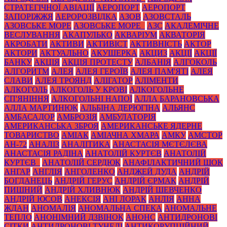
СТРАТЕГІЧНОЇ АВІАЦІЇ
АЕРОПОРТ
АЕРОПОРТ
ЗАПОРІЖЖЯ
АЕРОРОЗВІДКА
АЗОВ
АЗОВСТАЛЬ
АЗОВСЬКЕ МОРЕ
АЗОВСЬКЕ МОРЕ_
АЗС
АКАДЕМІЧНЕ
ВЕСЛУВАННЯ
АКАПУЛЬКО
АКВАРІУМ
АКВАТОРІЯ
АКРОБАТИ
АКТИВИ
АКТИВІСТ
АКТИВНІСТЬ
АКТОР
АКТОРИ
АКТУАЛЬНО
АКУШЕРКА
АКЦИЗ
АКЦІЇ
АКЦІЇ
БАНКУ
АКЦІЯ
АКЦІЯ ПРОТЕСТУ
АЛБАНІЯ
АЛГОКОЛЬ
АЛГОРИТМ
АЛЕЯ
АЛЕЯ ГЕРОЇВ
АЛЕЯ ПАМ'ЯТІ
АЛЕЯ
СЛАВИ
АЛЕЯ ТРОЯНД
АЛІГАТОР
АЛІМЕНТИ
АЛКОГОЛЬ
АЛКОГОЛЬ У КРОВІ
АЛКОГОЛЬНЕ
СП'ЯНІННЯ
АЛКОГОЛЬНІ НАПОЇ
АЛЛА БАРАНОВСЬКА
АЛЛА МАРТИНЮК
АЛЬБІНА ДЕРЮГІНА
АЛЬЯНС
АМБАСАДОР
АМБРОЗІЯ
АМБУЛАТОРІЯ
АМЕРИКАНСЬКА ЗБРОЯ
АМЕРИКАНСЬКЕ ЯДЕРНЕ
ТОВАРИСТВО
АМІАК
АМІАЧНА ХМАРА
АМКУ
АМСТОР
АН-72
АНАЛІЗ
АНАЛІТИКА
АНАСТАСІЯ МЄТЄЛЄВА
АНАСТАСІЯ РАДІНА
АНАТОЛІЙ КУРТЄВ
АНАТОЛІЙ
КУРТЄВ_
АНАТОЛІЙ СЕРДЮК
АНАФІЛАКТИЧНИЙ ШОК
АНГАР
АНГЛІЯ
АНГОЛЕНКО
АНДЖЕЙ ДУДА
АНДРІЙ
БОГДАНЕЦЬ
АНДРІЙ ГЕРУС
АНДРІЙ ЄРМАК
АНДРІЙ
ПИШНИЙ
АНДРІЙ ХЛИВНЮК
АНДРІЙ ШЕВЧЕНКО
АНДРІЙ ЮСОВ
АНЕКСІЯ
АНІ ЛОРАК
АНЛІЯ
АННА
ЖДАН
АНОМАЛІЯ
АНОМАЛЬНА СПЕКА
АНОМАЛЬНЕ
ТЕПЛО
АНОНІМНИЙ ДЗВІНОК
АНОНС
АНТИДРОНОВІ
СІТКИ
АНТИДРОНОВІ ТУНЕЛІ
АНТИКОРУПЦІЙНИЙ