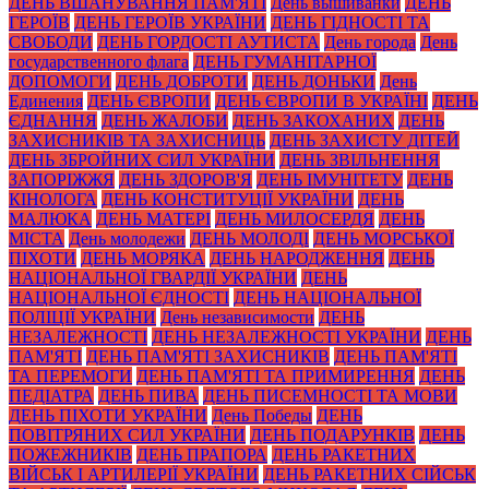
ДЕНЬ ВШАНУВАННЯ ПАМ'ЯТІ
День вышиванки
ДЕНЬ
ГЕРОЇВ
ДЕНЬ ГЕРОЇВ УКРАЇНИ
ДЕНЬ ГІДНОСТІ ТА
СВОБОДИ
ДЕНЬ ГОРДОСТІ АУТИСТА
День города
День
государственного флага
ДЕНЬ ГУМАНІТАРНОЇ
ДОПОМОГИ
ДЕНЬ ДОБРОТИ
ДЕНЬ ДОНЬКИ
День
Единения
ДЕНЬ ЄВРОПИ
ДЕНЬ ЄВРОПИ В УКРАЇНІ
ДЕНЬ
ЄДНАННЯ
ДЕНЬ ЖАЛОБИ
ДЕНЬ ЗАКОХАНИХ
ДЕНЬ
ЗАХИСНИКІВ ТА ЗАХИСНИЦЬ
ДЕНЬ ЗАХИСТУ ДІТЕЙ
ДЕНЬ ЗБРОЙНИХ СИЛ УКРАЇНИ
ДЕНЬ ЗВІЛЬНЕННЯ
ЗАПОРІЖЖЯ
ДЕНЬ ЗДОРОВ'Я
ДЕНЬ ІМУНІТЕТУ
ДЕНЬ
КІНОЛОГА
ДЕНЬ КОНСТИТУЦІЇ УКРАЇНИ
ДЕНЬ
МАЛЮКА
ДЕНЬ МАТЕРІ
ДЕНЬ МИЛОСЕРДЯ
ДЕНЬ
МІСТА
День молодежи
ДЕНЬ МОЛОДІ
ДЕНЬ МОРСЬКОЇ
ПІХОТИ
ДЕНЬ МОРЯКА
ДЕНЬ НАРОДЖЕННЯ
ДЕНЬ
НАЦІОНАЛЬНОЇ ГВАРДІЇ УКРАЇНИ
ДЕНЬ
НАЦІОНАЛЬНОЇ ЄДНОСТІ
ДЕНЬ НАЦІОНАЛЬНОЇ
ПОЛІЦІЇ УКРАЇНИ
День независимости
ДЕНЬ
НЕЗАЛЕЖНОСТІ
ДЕНЬ НЕЗАЛЕЖНОСТІ УКРАЇНИ
ДЕНЬ
ПАМ'ЯТІ
ДЕНЬ ПАМ'ЯТІ ЗАХИСНИКІВ
ДЕНЬ ПАМ'ЯТІ
ТА ПЕРЕМОГИ
ДЕНЬ ПАМ'ЯТІ ТА ПРИМИРЕННЯ
ДЕНЬ
ПЕДІАТРА
ДЕНЬ ПИВА
ДЕНЬ ПИСЕМНОСТІ ТА МОВИ
ДЕНЬ ПІХОТИ УКРАЇНИ
День Победы
ДЕНЬ
ПОВІТРЯНИХ СИЛ УКРАЇНИ
ДЕНЬ ПОДАРУНКІВ
ДЕНЬ
ПОЖЕЖНИКІВ
ДЕНЬ ПРАПОРА
ДЕНЬ РАКЕТНИХ
ВІЙСЬК І АРТИЛЕРІЇ УКРАЇНИ
ДЕНЬ РАКЕТНИХ СІЙСЬК