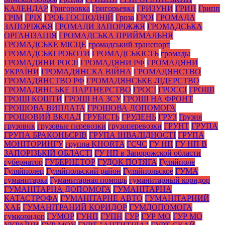
КАЛЕНДАР
Григоровка
Григорьевка
ГРИЗУНИ
ГРИП
Грипп
ГРІМ
ГРІХ
ГРОБ ГОСПОДНІЙ
Гроза
ГРОІ
ГРОМАДА
ЗАПОРІЖЖЯ
ГРОМАДИ ЗАПОРІЖЖЯ
ГРОМАДСЬКА
ОРГАНІЗАЦІЯ
ГРОМАДСЬКА ПРИЙМАЛЬНЯ
ГРОМАДСЬКЕ МІСЦЕ
громадський транспорт
ГРОМАДСЬКІ РОБОТИ
ГРОМАДСЬКІСТЬ
громады
ГРОМАДЯНИ РОСІЇ
ГРОМАДЯНИ РФ
ГРОМАДЯНИ
УКРАЇНИ
ГРОМАДЯНСКА ВІЙНА
ГРОМАДЯНСТВО
ГРОМАДЯНСТВО РФ
ГРОМАДЯНСЬКЕ ЛІДЕРСТВО
ГРОМАДЯНСЬКЕ ПАРТНЕРСТВО
ГРОСІ
ГРОССІ
ГРОШІ
ГРОШІ КОШТИ
ГРОШІ НА ЗСУ
ГРОШІ НА ФРОНТ
ГРОШОВА ВИПЛАТА
ГРОШОВА ДОПОМОГА
ГРОШОВИЙ ВКЛАД
ГРУБІСТЬ
ГРУДЕНЬ
ГРУЗ
Грузия
грузовик
грузовые перевозки
грузоперевозки
ГРУНТ
ГРУПА
ГРУПА БРАКОНЬЄРІВ
ГРУПА ІНВАЛІДНОСТІ
ГРУПА
МОНІТОРИНГУ
группа KHORTA
ГСЧС
ГУ НП
ГУ НП В
ЗАПОРІЗЬКІЙ ОБЛАСТІ
ГУ НП в Запорожской области
губернатор
ГУБЕРНЕТОР
ГУДОК ПОТЯГА
Гуляйполе
Гуляйполец
Гуляйпольский район
Гуляйпольское
ГУМА
гуманитарка
Гуманитарная помощь
гуманитарный коридор
ГУМАНІТАРНА ДОПОМОГА
ГУМАНІТАРНА
КАТАСТРОФА
ГУМАНІТАРНЕ АВТО
ГУМАНІТАРНИЙ
ХАБ
ГУМАНІТРАНИЙ КОРИДОР
ГУМДОПОМОГА
гумкоридор
ГУМОР
ГУНП
ГУПН
ГУР
ГУР МО
ГУР МО