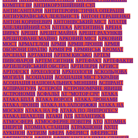
КОМІТЕТ ВР
АНТИКОРУПЦІЙНИЙ СУД
АНТИСАНІТАРІЯ
АНТИТЕРОРИСТИЧНА ОПЕРАЦІЯ
АНТИУКРАЇНСЬКА ДЕЯЛЬНІСТЬ
АНТОН ГЕРАЩЕНКО
АНТОН КОРИНЕВИЧ
АНТОНІВСЬКИЙ МІСТ
АПАТІЯ
АПЕЛЯЦІЙНИЙ СУД
АПТЕКА
АРГЕНТИНА
АРЕНА
ЦИРКУ
АРЕШТ
АРЕШТ МАЙНА
АРЕШТ РАХУНКІВ
АРЕШТОВАНЕ МАЙНО
АРКОВИЙ МІСТ
АРКОВИЙ
МОСТ
АРМАГЕДОН
АРМІЯ
АРМІЯ ДРОНІВ
АРМІЯ
ОБОРОНИ ІЗРАЇЛЮ
АРМІЯ РФ
АРМЯНСЬК
АРОМАТ
АРСЕНАЛ
АРТАКЦІЯ
АРТЕМ КИСЬКО
АРТЕМ
ПИВОВАРОВ
АРТЕМ СИТНИК
АРТЕФАКТ
АРТЕФАКТИ
АРТИЛЕРІЙСЬКИЙ ОБСТРІЛ
АРТИЛЕРІЯ
АРТИСТ
АРТОБ'ЄКТ
АРХЕОЛОГИ
АРХЕОЛОГІЯ
АСКОЛЬДОВА
МОГИЛА
АСОЦІАЦІЯ
АСОЦІАЦІЯ МІСТ УКРАЇНИ
АСОЦІАЦІЯ НАЦІОНАЛЬНИХ МЕНШИН
АСПІРАНТ
АСПІРАНТУРА
АСТЕРОЇД
АСТРОНОМІЧНЕ ЯВИЩЕ
АСТРОНОМІЯ
АСФАЛЬТ
АТ "МОТОР СІЧ"
АТАКА
АТАКА БПЛА
АТАКА ВОРОГА
АТАКА ДРОНАМИ
АТАКА ДРОНІВ
АТАКА НА ЗАПОРІЖЖЯ
АТАКА НА
МОСКВУ
АТАКА НА РФ
АТАКА ПО ДНІПРОГЕСУ
АТАКА ШАХЕДІВ
АТАКИ
АТБ
АТЛАНТИКА
АТМОСФЕРА
АТМОСФЕРНЕ ПОВІТРЯ
АТО
АТОМНА
ЕНЕРГІЯ
АТОМНА СТАНЦІЯ
АТРАКЦІОНИ
АУДІТ
АУКЦІОН
АУТИЗМ
АФЕРА
АФЕРИСТ
АФЕРИСТИ