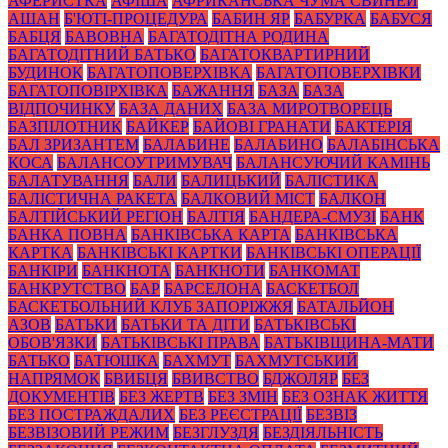
АФЕРИСТКА
АФІША
АФРИКАНСЬКА ЧУМА СВИНЕЙ
АШАН
Б'ЮТІ-ПРОЦЕДУРА
БАБИН ЯР
БАБУРКА
БАБУСЯ
БАБЦЯ
БАВОВНА
БАГАТОДІТНА РОДИНА
БАГАТОДІТНИЙ БАТЬКО
БАГАТОКВАРТИРНИЙ
БУДИНОК
БАГАТОПОВЕРХІВКА
БАГАТОПОВЕРХІВКИ
БАГАТОПОВІРХІВКА
БАЖАННЯ
БАЗА
БАЗА
ВІДПОЧИНКУ
БАЗА ДАНИХ
БАЗА МИРОТВОРЕЦЬ
БАЗПІЛОТНИК
БАЙКЕР
БАЙОВІ ГРАНАТИ
БАКТЕРІЯ
БАЛ ЗРИЗАНТЕМ
БАЛАБИНЕ
БАЛАБИНО
БАЛАБІНСЬКА
КОСА
БАЛАНСОУТРИМУВАЧ
БАЛАНСУЮЧИЙ КАМІНЬ
БАЛАТУВАННЯ
БАЛИ
БАЛИЦЬКИЙ
БАЛІСТИКА
БАЛІСТИЧНА РАКЕТА
БАЛКОВИЙ МІСТ
БАЛКОН
БАЛТІЙСЬКИЙ РЕГІОН
БАЛТІЯ
БАНДЕРА-СМУЗІ
БАНК
БАНКА ПОВНА
БАНКІВСЬКА КАРТА
БАНКІВСЬКА
КАРТКА
БАНКІВСЬКІ КАРТКИ
БАНКІВСЬКІ ОПЕРАЦІЇ
БАНКІРИ
БАНКНОТА
БАНКНОТИ
БАНКОМАТ
БАНКРУТСТВО
БАР
БАРСЕЛОНА
БАСКЕТБОЛ
БАСКЕТБОЛЬНИЙ КЛУБ ЗАПОРІЖЖЯ
БАТАЛЬЙОН
АЗОВ
БАТЬКИ
БАТЬКИ ТА ДІТИ
БАТЬКІВСЬКІ
ОБОВ'ЯЗКИ
БАТЬКІВСЬКІ ПРАВА
БАТЬКІВЩИНА-МАТИ
БАТЬКО
БАТЮШКА
БАХМУТ
БАХМУТСЬКИЙ
НАПРЯМОК
БВИБЦЯ
БВИВСТВО
БДЖОЛЯР
БЕЗ
ДОКУМЕНТІВ
БЕЗ ЖЕРТВ
БЕЗ ЗМІН
БЕЗ ОЗНАК ЖИТТЯ
БЕЗ ПОСТРАЖДАЛИХ
БЕЗ РЕЄСТРАЦІЇ
БЕЗВІЗ
БЕЗВІЗОВИЙ РЕЖИМ
БЕЗГЛУЗДЯ
БЕЗДІЯЛЬНІСТЬ