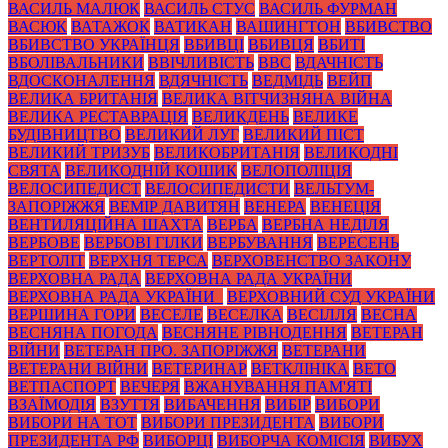
ВАСИЛЬ МАЛЮК
ВАСИЛЬ СТУС
ВАСИЛЬ ФУРМАН
ВАСЮК
ВАТАЖОК
ВАТИКАН
ВАШИНГТОН
ВБИВСТВО
ВБИВСТВО УКРАЇНЦЯ
ВБИВЦІ
ВБИВЦЯ
ВБИТІ
ВБОЛІВАЛЬНИКИ
ВВІЧЛИВІСТЬ
ВВС
ВДАЧНІСТЬ
ВДОСКОНАЛЕННЯ
ВДЯЧНІСТЬ
ВЕДМІДЬ
ВЕЙП
ВЕЛИКА БРИТАНІЯ
ВЕЛИКА ВІТЧИЗНЯНА ВІЙНА
ВЕЛИКА РЕСТАВРАЦІЯ
ВЕЛИКДЕНЬ
ВЕЛИКЕ
БУДІВНИЦТВО
ВЕЛИКИЙ ЛУГ
ВЕЛИКИЙ ПІСТ
ВЕЛИКИЙ ТРИЗУБ
ВЕЛИКОБРИТАНІЯ
ВЕЛИКОДНІ
СВЯТА
ВЕЛИКОДНІЙ КОШИК
ВЕЛОПОЛІЦІЯ
ВЕЛОСИПЕДИСТ
ВЕЛОСИПЕДИСТИ
ВЕЛЬТУМ-
ЗАПОРІЖЖЯ
ВЕМІР ДАВИТЯН
ВЕНЕРА
ВЕНЕЦІЯ
ВЕНТИЛЯЦІЙНА ШАХТА
ВЕРБА
ВЕРБНА НЕДІЛЯ
ВЕРБОВЕ
ВЕРБОВІ ГІЛКИ
ВЕРБУВАННЯ
ВЕРЕСЕНЬ
ВЕРТОЛІТ
ВЕРХНЯ ТЕРСА
ВЕРХОВЕНСТВО ЗАКОНУ
ВЕРХОВНА РАДА
ВЕРХОВНА РАДА УКРАЇНИ
ВЕРХОВНА РАДА УКРАЇНИ_
ВЕРХОВНИЙ СУД УКРАЇНИ
ВЕРШИНА ГОРИ
ВЕСЕЛЕ
ВЕСЕЛКА
ВЕСІЛЛЯ
ВЕСНА
ВЕСНЯНА ПОГОДА
ВЕСНЯНЕ РІВНОДЕННЯ
ВЕТЕРАН
ВІЙНИ
ВЕТЕРАН ПРО. ЗАПОРІЖЖЯ
ВЕТЕРАНИ
ВЕТЕРАНИ ВІЙНИ
ВЕТЕРИНАР
ВЕТКЛІНІКА
ВЕТО
ВЕТПАСПОРТ
ВЕЧЕРЯ
ВЖАНУВАННЯ ПАМ'ЯТІ
ВЗАЇМОДІЯ
ВЗУТТЯ
ВИБАЧЕННЯ
ВИБІР
ВИБОРИ
ВИБОРИ НА ТОТ
ВИБОРИ ПРЕЗИДЕНТА
ВИБОРИ
ПРЕЗИДЕНТА РФ
ВИБОРЦІ
ВИБОРЧА КОМІСІЯ
ВИБУХ