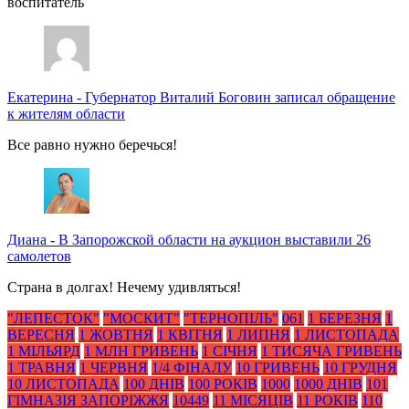
воспитатель
Екатерина
-
Губернатор Виталий Боговин записал обращение
к жителям области
Все равно нужно беречься!
Диана
-
В Запорожской области на аукцион выставили 26
самолетов
Страна в долгах! Нечему удивляться!
"ЛЕПЕСТОК"
"МОСКИТ"
"ТЕРНОПІЛЬ"
061
1 БЕРЕЗНЯ
1
ВЕРЕСНЯ
1 ЖОВТНЯ
1 КВІТНЯ
1 ЛИПНЯ
1 ЛИСТОПАДА
1 МІЛЬЯРД
1 МЛН ГРИВЕНЬ
1 СІЧНЯ
1 ТИСЯЧА ГРИВЕНЬ
1 ТРАВНЯ
1 ЧЕРВНЯ
1/4 ФІНАЛУ
10 ГРИВЕНЬ
10 ГРУДНЯ
10 ЛИСТОПАДА
100 ДНІВ
100 РОКІВ
1000
1000 ДНІВ
101
ГІМНАЗІЯ ЗАПОРІЖЖЯ
10449
11 МІСЯЦІВ
11 РОКІВ
110