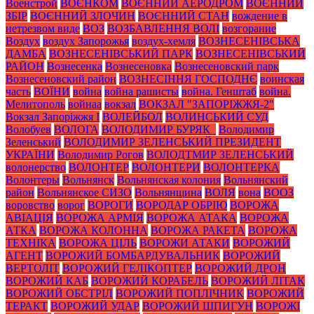
Военстрой
ВОЄНКОМ
ВОЄННИЙ АЕРОДРОМ
ВОЄННИЙ
ЗБІР
ВОЄННИЙ ЗЛОЧИН
ВОЄННИЙ СТАН
вождение в
нетрезвом виде
ВОЗ
ВОЗБАВЛЕННЯ ВОЛІ
возгорание
Воздух
воздух Запорожья
воздух-хемля
ВОЗНЕСЕНІВСЬКА
ДАМБА
ВОЗНЕСЕНІВСЬКИЙ ПАРК
ВОЗНЕСЕНІВСЬКИЙ
РАЙОН
Вознесенка
Вознесеновка
Вознесеновский парк
Вознесеновский район
ВОЗНЕСІННЯ ГОСПОДНЄ
воинская
часть
ВОЇНИ
война
война рашисты
война. Генштаб
война.
Мелитополь
войнаа
вокзал
ВОКЗАЛ "ЗАПОРІЖЖЯ-2"
Вокзал Запоріжжя І
ВОЛЕЙБОЛ
ВОЛИНСЬКИЙ СУД
Волобуев
ВОЛОГА
ВОЛОДИМИР БУРЯК_
Володимир
Зеленський
ВОЛОДИМИР ЗЕЛЕНСЬКИЙ ПРЕЗИДЕНТ
УКРАЇНИ
Володимир Рогов
ВОЛОДТМИР ЗЕЛЕНСЬКИЙ
волонерство
ВОЛОНТЕР
ВОЛОНТЕРИ
ВОЛОНТЕРКА
Волонтеры
Вольнянск
Вольнянская колония
Вольнянский
район
Вольнянское СИЗО
Вольнянщина
ВОЛЯ
вона
ВООЗ
воровство
ворог
ВОРОГИ
ВОРОДАР ОБРІЮ
ВОРОЖА
АВІАЦІЯ
ВОРОЖА АРМІЯ
ВОРОЖА АТАКА
ВОРОЖА
АТКА
ВОРОЖА КОЛОННА
ВОРОЖА РАКЕТА
ВОРОЖА
ТЕХНІКА
ВОРОЖА ЦІЛЬ
ВОРОЖИ АТАКИ
ВОРОЖИЙ
АГЕНТ
ВОРОЖИЙ БОМБАРДУВАЛЬНИК
ВОРОЖИЙ
ВЕРТОЛІТ
ВОРОЖИЙ ГЕЛІКОПТЕР
ВОРОЖИЙ ДРОН
ВОРОЖИЙ КАБ
ВОРОЖИЙ КОРАБЕЛЬ
ВОРОЖИЙ ЛІТАК
ВОРОЖИЙ ОБСТРІЛ
ВОРОЖИЙ ПОПЛІЧНИК
ВОРОЖИЙ
ТЕРАКТ
ВОРОЖИЙ УДАР
ВОРОЖИЙ ШПИГУН
ВОРОЖІ