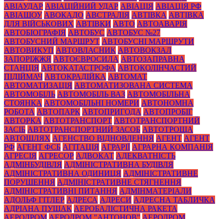
АВІАУДАР
АВІАЦІЙНИЙ УДАР
АВІАЦІЯ
АВІАЦІЯ РФ
АВІАШОУ
АВОКАДО
АВСТРАЛІЯ
АВТІВКА
АВТІВКА
ДЛЯ ВІЙСЬКОВИХ
АВТІВКИ
АВТО
АВТОАВАРІЯ
АВТОБІОГРАФІЯ
АВТОБУС
АВТОБУС №27
АВТОБУСНИЙ МАРШРУТ
АВТОБУСНІ МАРШРУТИ
АВТОВИКУП
АВТОВЛАСНИК
АВТОВОКЗАЛ
ЗАПОРІЖЖЯ
АВТОЄВРОСИЛА
АВТОЗАПРАВНА
СТАНЦІЯ
АВТОКАТАСТРОФА
АВТОКОЛІНЧАСТИЙ
ПІДІЙМАЧ
АВТОКРАДІЙКА
АВТОМАТ
АВТОМАТИЗАЦІЯ
АВТОМАТИЗОВАНА СИСТЕМА
АВТОМОБІЛЬ
АВТОМОБІЛЬ ВАЗ
АВТОМОБІЛЬНА
СТОЯНКА
АВТОМОБІЛЬНІ НОМЕРИ
АВТОНОМНА
РОБОТА
АВТОПАРК
АВТОПРИГОДА
АВТОПРОБІГ
АВТОРКА
АВТОТРАНСПОРТ
АВТОТРАНСПОРТНИЙ
ЗАСІБ
АВТОТРАНСПОРТНИЙ ЗАСОБ
АВТОТРОЩА
АВТОШЛЯХ
АГЕНСТВО ВІДНОВЛЕННЯ
АГЕНТ
АГЕНТ
РФ
АГЕНТ ФСБ
АГІТАЦІЯ
АГРАРІЇ
АГРАРНА КОМПАНІЯ
АГРЕСІЯ
АГРЕСОР
АДВОКАТ
АДЕКВАТНІСТЬ
АДМІНБУДІВЛЯ
АДМІНІСТРАТИВНА БУДІВЛЯ
АДМІНІСТРАТИВНА ОДИНИЦЯ
АДМІНІСТРАТИВНЕ
ПОРУШЕННЯ
АДМІНІСТРАТИВНЕ СТЯГНЕННЯ
АДМІНІСТРАТИВНІ ПИТАННЯ
АДМІНМАТЕРІАЛИ
АДОЛЬФ ГІТЛЕР
АДРЕСА
АДРЕСИ
АДРЕСНА ТАБЛИЧКА
АДРІАНА ПУЩАК
АЕРОБАЛІСТИЧНА РАКЕТА
АЕРОДРОМ
АЕРОДРОМ "АНТОНОВ"
АЕРОДРОМ