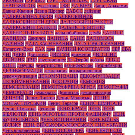
УКРАЇНИ
ГУР МОУ
ГУРТ "АНТИТІЛА"
ГУРТ СКАЙ
ГУРТОЖИТОК
гусасфальт
ГФС
ДА ВІНЧІ
Давид Арахамия
Давид Жвания
Давид Шредер
ДАВОС
дайвинг
ДАЛЕКОБІЙНА ЗБРОЯ
ДАЛЕКОБІЙНИК
ДАЛЕКОБІЙНИТЙ ДРОН
ДАЛЕКОБІЙНІ РАКЕТИ
ДАЛЕКОБІЙНІ САНКЦІЇ
ДАЛЬНІСТЬ ВОГНЮ
ДАЛЬНІСТЬ ПОЛЬОТУ
дальнобойщики
дамба
ДАНИЛО
ДАВИДОВ
Данилов
ДАНИНА
ДАНІЯ
ДАПОМОГА
ДАРІННЯ
ДАТА ЗАСНУВАННЯ
ДАТА СВЯТКУВАННЯ
Датагруп-Воля
ДАХ
дача
ДАЧНИЙ КООПЕРАТИВ
ДБР
ДВА
ДНІ
ДВЕРІ
Двигатель
ДВИГУН
движение
ДВІ СТІНИ
ДВІЙНИК
ДВІР
двустороннее
Де Дзерби
дебаты
ДЕВІД
КОЕН
девушка
дезертирство
дезинфекторы
Дезинфекция
ДЕЗІНФОРМАЦІЯ
декларация
декларирование
декоммунизация
ДЕКОМУНІЗАЦІЯ
ДЕКОМУНІЗАЦІЯ
ПЕРЕЙМЕНУВАННЯ
ДЕКОРАЦІЯ
ДЕМЕНЦІЯ
ДЕМОБІЛІЗАЦІЯ
ДЕМОГРАФІЧНА КРИЗА
ДЕМОГРАФІЯ
ДЕМОКРАТІЯ
демократы
Демонтаж
деморализация
ДЕНАРІЙ
Денис Липтон
Денис Малюська
ДЕНИС
МОНАСТИРСЬКИЙ
Денис Тарасов
ДЕНИС ШМИГАЛЬ
Денис Шмыгаль
Денисов
ДЕНІЗ БРАУН
ДЕНЬ
ДЕНЬ
БІБЛІОТЕК
ДЕНЬ БОРОТЬБИ ПРОТИ ФАШИЗМУ
ДЕНЬ
БУДІВЕЛЬНИКА
ДЕНЬ ВИШИВАНКИ
ДЕНЬ ВІЙСЬК
ЗВ'ЯЗКУ
ДЕНЬ ВІЙСЬКОВО-МОРСЬКИХ СИЛ УКРАЇНИ
День влюбленных
ДЕНЬ ВОЛОНТЕРА
ДЕНЬ ВЧИТЕЛЯ