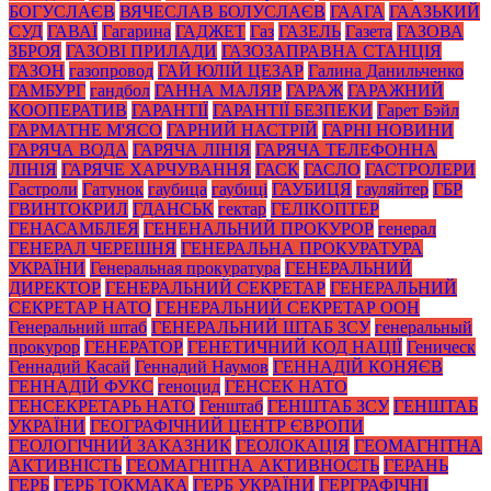
БОГУСЛАЄВ
ВЯЧЕСЛАВ БОЛУСЛАЄВ
ГААГА
ГААЗЬКИЙ
СУД
ГАВАЇ
Гагарина
ГАДЖЕТ
Газ
ГАЗЕЛЬ
Газета
ГАЗОВА
ЗБРОЯ
ГАЗОВІ ПРИЛАДИ
ГАЗОЗАПРАВНА СТАНЦІЯ
ГАЗОН
газопровод
ГАЙ ЮЛІЙ ЦЕЗАР
Галина Данильченко
ГАМБУРГ
гандбол
ГАННА МАЛЯР
ГАРАЖ
ГАРАЖНИЙ
КООПЕРАТИВ
ГАРАНТІЇ
ГАРАНТІЇ БЕЗПЕКИ
Гарет Бэйл
ГАРМАТНЕ М'ЯСО
ГАРНИЙ НАСТРІЙ
ГАРНІ НОВИНИ
ГАРЯЧА ВОДА
ГАРЯЧА ЛІНІЯ
ГАРЯЧА ТЕЛЕФОННА
ЛІНІЯ
ГАРЯЧЕ ХАРЧУВАННЯ
ГАСК
ГАСЛО
ГАСТРОЛЕРИ
Гастроли
Гатунок
гаубица
гаубиці
ГАУБИЦЯ
гауляйтер
ГБР
ГВИНТОКРИЛ
ГДАНСЬК
гектар
ГЕЛІКОПТЕР
ГЕНАСАМБЛЕЯ
ГЕНЕНАЛЬНИЙ ПРОКУРОР
генерал
ГЕНЕРАЛ ЧЕРЕШНЯ
ГЕНЕРАЛЬНА ПРОКУРАТУРА
УКРАЇНИ
Генеральная прокуратура
ГЕНЕРАЛЬНИЙ
ДИРЕКТОР
ГЕНЕРАЛЬНИЙ СЕКРЕТАР
ГЕНЕРАЛЬНИЙ
СЕКРЕТАР НАТО
ГЕНЕРАЛЬНИЙ СЕКРЕТАР ООН
Генеральний штаб
ГЕНЕРАЛЬНИЙ ШТАБ ЗСУ
генеральный
прокурор
ГЕНЕРАТОР
ГЕНЕТИЧНИЙ КОД НАЦІЇ
Геническ
Геннадий Касай
Геннадий Наумов
ГЕННАДІЙ КОНЯЄВ
ГЕННАДІЙ ФУКС
геноцид
ГЕНСЕК НАТО
ГЕНСЕКРЕТАРЬ НАТО
Генштаб
ГЕНШТАБ ЗСУ
ГЕНШТАБ
УКРАЇНИ
ГЕОГРАФІЧНИЙ ЦЕНТР ЄВРОПИ
ГЕОЛОГІЧНИЙ ЗАКАЗНИК
ГЕОЛОКАЦІЯ
ГЕОМАГНІТНА
АКТИВНІСТЬ
ГЕОМАГНІТНА АКТИВНОСТЬ
ГЕРАНЬ
ГЕРБ
ГЕРБ ТОКМАКА
ГЕРБ УКРАЇНИ
ГЕРГРАФІЧНІ