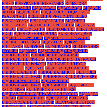
ВІДБІР
ВІДБУВАННЯ ПОКАРАННЯ
ВІДБУДОВА
ВІДВІДУВАННЯ
ВІДВІДУВАЧІ
ВІДВОЗ ВОДИ
ВІДДАЛИ
ЖИТТЯ
ВІДДІЛЕННЯ
ВІДДІЛЕННЯ СОЦІАЛЬНОЇ
РЕАБІЛІТАЦІЇ
ВІДДІЛЕННЯ УКРПОШТИ
ВІДЕО
ВІДЕОЗВ'ЯЗОК
ВІДЕОЗВЕРНЕННЯ
ВІДЕОІГРИ
ВІДЕОСАПИС
ВІДЕОСПОСТЕРЕЖЕННЯ
ВІДЗНАКА
ВІДКАТ
ВІДКЛИКАННЯ
ВІДКЛЮЧЕННЯ
ВІДКЛЮЧЕННЯ
ВОДИ
ВІДКЛЮЧЕННЯ СВІТЛА
ВІДКРИВАЄ ДВЕРІ
ВІДКРИТА ТЕРИТОРІЯ
ВІДКРИТЕ ТРЕНУВАННЯ
ВІДКРИТІ ВОДОЙМИ
ВІДКРИТТЯ
ВІДКРИТТЯ
ВИСТАВКИ
ВІДЛУННЯ
ВІДМИВАННЯ
ВІДМИВАННЯ
ГРОШЕЙ
ВІДМОВА
ВІДМОВА ВІД СПАДЩИНИ
ВІДНОВЛЕННЯ
ВІДНОВЛЕННЯ БУДИНКІВ
ВІДНОВЛЕННЯ ЖИТЛА
ВІДНОВЛЕННЯ НА ПОСАДІ
ВІДНОВЛЕННЯ РОБОТИ
ВІДНОВЛЕННЯ РУХУ
ВІДОМОСТІ
ВІДПЛАТА
ВІДПОВА ВІД ПАЛІННЯ
ВІДПОВІДАЛЬНИЙ
ВІДПОВІДАЛЬНІСТЬ
ВІДПОВІДІ
ВІДПОВІДНІ СЛУЖБИ
ВІДПОВІДЬ
ВІДПОВІДЬ МЕРУ
ВІДПОВІПАЛЬНІСТЬ
ВІДПОВЛЕННЯ
ВІДПОЧИВАЛЬНИКИ
ВІДПОЧИНОК
ВІДПОЧИНОК
ЗАПОРІЖЖЯ
ВІДПОЧІНОК У ЗАПОРІЖЖІ
ВІДПРАВЛЕННЯ
ВІДПРАВЛЕННЯ ПОТЯГА
ВІДРАДНЕ
ВІДРИВ
ВІДРЯДЖЕННЯ
ВІДСТАВКА
ВІДСТАНЬ
ВІДСТОЮВАННЯ ІНТЕРЕСІВ
ВІДСТОЯВ ІНТЕРЕСИ
ВІДСТРОЧКА
ВІДСУТНІСТЬ
ВІДСУТНІСТЬ ВОДИ