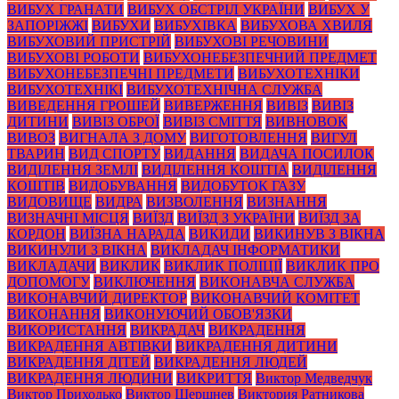
ВИБУХ ГРАНАТИ
ВИБУХ ОБСТРІЛ УКРАЇНИ
ВИБУХ У
ЗАПОРІЖЖІ
ВИБУХИ
ВИБУХІВКА
ВИБУХОВА ХВИЛЯ
ВИБУХОВИЙ ПРИСТРІЙ
ВИБУХОВІ РЕЧОВИНИ
ВИБУХОВІ РОБОТИ
ВИБУХОНЕБЕЗПЕЧНИЙ ПРЕДМЕТ
ВИБУХОНЕБЕЗПЕЧНІ ПРЕДМЕТИ
ВИБУХОТЕХНІКИ
ВИБУХОТЕХНІКІ
ВИБУХОТЕХНІЧНА СЛУЖБА
ВИВЕДЕННЯ ГРОШЕЙ
ВИВЕРЖЕННЯ
ВИВІЗ
ВИВІЗ
ДИТИНИ
ВИВІЗ ОБРОЇ
ВИВІЗ СМІТТЯ
ВИВНОВОК
ВИВОЗ
ВИГНАЛА З ДОМУ
ВИГОТОВЛЕННЯ
ВИГУЛ
ТВАРИН
ВИД СПОРТУ
ВИДАННЯ
ВИДАЧА ПОСИЛОК
ВИДІЛЕННЯ ЗЕМЛІ
ВИДІЛЕННЯ КОШТІА
ВИДІЛЕННЯ
КОШТІВ
ВИДОБУВАННЯ
ВИДОБУТОК ГАЗУ
ВИДОВИЩЕ
ВИДРА
ВИЗВОЛЕННЯ
ВИЗНАННЯ
ВИЗНАЧНІ МІСЦЯ
ВИЇЗД
ВИЇЗД З УКРАЇНИ
ВИЇЗД ЗА
КОРДОН
ВИЇЗНА НАРАДА
ВИКИДИ
ВИКИНУВ З ВІКНА
ВИКИНУЛИ З ВІКНА
ВИКЛАДАЧ ІНФОРМАТИКИ
ВИКЛАДАЧИ
ВИКЛИК
ВИКЛИК ПОЛІЦІЇ
ВИКЛИК ПРО
ДОПОМОГУ
ВИКЛЮЧЕННЯ
ВИКОНАВЧА СЛУЖБА
ВИКОНАВЧИЙ ДИРЕКТОР
ВИКОНАВЧИЙ КОМІТЕТ
ВИКОНАННЯ
ВИКОНУЮЧИЙ ОБОВ'ЯЗКИ
ВИКОРИСТАННЯ
ВИКРАДАЧ
ВИКРАДЕННЯ
ВИКРАДЕННЯ АВТІВКИ
ВИКРАДЕННЯ ДИТИНИ
ВИКРАДЕННЯ ДІТЕЙ
ВИКРАДЕННЯ ЛЮДЕЙ
ВИКРАДЕННЯ ЛЮДИНИ
ВИКРИТТЯ
Виктор Медведчук
Виктор Приходько
Виктор Шершнев
Виктория Ратникова