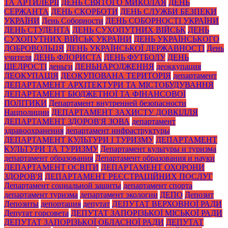
ТА АРТИЛЕРІЇ
ДЕНЬ СВЯТОГО МИКОЛАЯ
ДЕНЬ
СЕРЖАНТА
ДЕНЬ СКОРБОТИ
ДЕНЬ СЛУЖБИ БЕЗПЕКИ
УКРАЇНИ
День Соборности
ДЕНЬ СОБОРНОСТІ УКРАЇНИ
ДЕНЬ СТУДЕНТА
ДЕНЬ СУХОПУТНИХ ВІЙСЬК
ДЕНЬ
СУХОПУТНИХ ВІЙСЬК УКРАЇНИ
ДЕНЬ УКРАЇНСЬКОГО
ДОБРОВОЛЬЦЯ
ДЕНЬ УКРАЇНСЬКОЇ ДЕРЖАВНОСТІ
День
учителя
ДЕНЬ ФЛОРИСТА
ДЕНЬ ФУТБОЛУ
ДЕНЬ
ЩЕДРОСТІ
деньги
ДЕНЬНАРОДЖЕННЯ
деоккупация
ДЕОКУПАЦІЯ
ДЕОКУПОВАНА ТЕРИТОРІЯ
департамент
ДЕПАРТАМЕНТ АРХІТЕКТУРИ ТА МІСТОБУДУВАННЯ
ДЕПАРТАМЕНТ БЮДЖЕТНОЇ ТА ФІНАНСОВОЇ
ПОЛІТИКИ
Департамент внутренней безопасности
Нацполиции
ДЕПАРТАМЕНТ ЗАХИСТУ ДОВКІЛЛЯ
ДЕПАРТАМЕНТ ЗДОРОВ'Я ЗОВА
департамент
здравоохранения
департамент инфраструктуры
ДЕПАРТАМЕНТ КУЛЬТУРИ І ТУРИЗМУ
ДЕПАРТАМЕНТ
КУЛЬТУРИ ТА ТУРИЗМУ
Департамент культуры и туризма
департамент образования
Департамент образования и науки
ДЕПАРТАМЕНТ ОСВІТИ
ДЕПАРТАМЕНТ ОХОРОНИ
ЗДОРОВ'Я
ДЕПАРТАМЕНТ РЕЄСТРАЦІЙНИХ ПОСЛУГ
Департамент социальной защиты
департамент спорта
департамент туризма
департамент экологии
ДЕПО
Депозит
Депозиты
депортация
депутат
ДЕПУТАТ ВЕРХОВНОЇ РАДИ
Депутат горсовета
ДЕПУТАТ ЗАПОРІЗЬКОЇ МІСЬКОЇ РАДИ
ДЕПУТАТ ЗАПОРІЗЬКОЇ ОБЛАСНОЇ РАДИ
ДЕПУТАТ