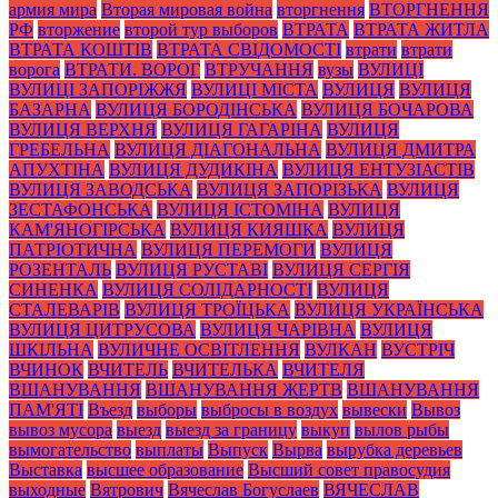
армия мира
Вторая мировая война
вторгнення
ВТОРГНЕННЯ
РФ
вторжение
второй тур выборов
ВТРАТА
ВТРАТА ЖИТЛА
ВТРАТА КОШТІВ
ВТРАТА СВІДОМОСТІ
втрати
втрати
ворога
ВТРАТИ. ВОРОГ
ВТРУЧАННЯ
вузы
ВУЛИЦІ
ВУЛИЦІ ЗАПОРІЖЖЯ
ВУЛИЦІ МІСТА
ВУЛИЦЯ
ВУЛИЦЯ
БАЗАРНА
ВУЛИЦЯ БОРОДІНСЬКА
ВУЛИЦЯ БОЧАРОВА
ВУЛИЦЯ ВЕРХНЯ
ВУЛИЦЯ ГАГАРІНА
ВУЛИЦЯ
ГРЕБЕЛЬНА
ВУЛИЦЯ ДІАГОНАЛЬНА
ВУЛИЦЯ ДМИТРА
АПУХТІНА
ВУЛИЦЯ ДУДИКІНА
ВУЛИЦЯ ЕНТУЗІАСТІВ
ВУЛИЦЯ ЗАВОДСЬКА
ВУЛИЦЯ ЗАПОРІЗЬКА
ВУЛИЦЯ
ЗЕСТАФОНСЬКА
ВУЛИЦЯ ІСТОМІНА
ВУЛИЦЯ
КАМ'ЯНОГІРСЬКА
ВУЛИЦЯ КИЯШКА
ВУЛИЦЯ
ПАТРІОТИЧНА
ВУЛИЦЯ ПЕРЕМОГИ
ВУЛИЦЯ
РОЗЕНТАЛЬ
ВУЛИЦЯ РУСТАВІ
ВУЛИЦЯ СЕРГІЯ
СИНЕНКА
ВУЛИЦЯ СОЛІДАРНОСТІ
ВУЛИЦЯ
СТАЛЕВАРІВ
ВУЛИЦЯ ТРОЇЦЬКА
ВУЛИЦЯ УКРАЇНСЬКА
ВУЛИЦЯ ЦИТРУСОВА
ВУЛИЦЯ ЧАРІВНА
ВУЛИЦЯ
ШКІЛЬНА
ВУЛИЧНЕ ОСВІТЛЕННЯ
ВУЛКАН
ВУСТРІЧ
ВЧИНОК
ВЧИТЕЛЬ
ВЧИТЕЛЬКА
ВЧИТЕЛЯ
ВШАНУВАННЯ
ВШАНУВАННЯ ЖЕРТВ
ВШАНУВАННЯ
ПАМ'ЯТІ
Въезд
выборы
выбросы в воздух
вывески
Вывоз
вывоз мусора
выезд
выезд за границу
выкуп
вылов рыбы
вымогательство
выплаты
Выпуск
Вырва
вырубка деревьев
Выставка
высшее образование
Высший совет правосудия
выходные
Вятрович
Вячеслав Богуслаев
ВЯЧЕСЛАВ