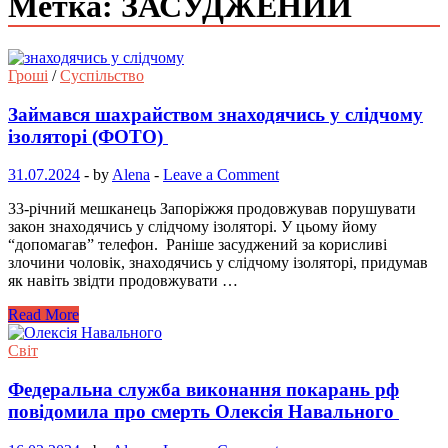
Метка: ЗАСУДЖЕНИЙ
Гроші
/
Суспільство
Займався шахрайством знаходячись у слідчому
ізоляторі (ФОТО)
31.07.2024
-
by
Alena
-
Leave a Comment
33-річний мешканець Запоріжжя продовжував порушувати
закон знаходячись у слідчому ізоляторі. У цьому йому
“допомагав” телефон. Раніше засуджений за корисливі
злочини чоловік, знаходячись у слідчому ізоляторі, придумав
як навіть звідти продовжувати …
Read More
Світ
Федеральна служба виконання покарань рф
повідомила про смерть Олексія Навального