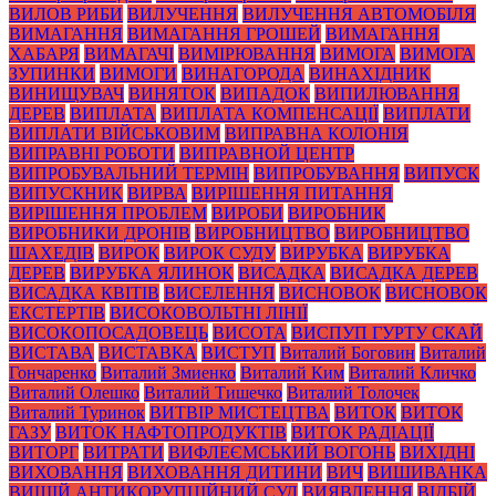
ВИЛОВ РИБИ
ВИЛУЧЕННЯ
ВИЛУЧЕННЯ АВТОМОБІЛЯ
ВИМАГАННЯ
ВИМАГАННЯ ГРОШЕЙ
ВИМАГАННЯ
ХАБАРЯ
ВИМАГАЧІ
ВИМІРЮВАННЯ
ВИМОГА
ВИМОГА
ЗУПИНКИ
ВИМОГИ
ВИНАГОРОДА
ВИНАХІДНИК
ВИНИЩУВАЧ
ВИНЯТОК
ВИПАДОК
ВИПИЛЮВАННЯ
ДЕРЕВ
ВИПЛАТА
ВИПЛАТА КОМПЕНСАЦІЇ
ВИПЛАТИ
ВИПЛАТИ ВІЙСЬКОВИМ
ВИПРАВНА КОЛОНІЯ
ВИПРАВНІ РОБОТИ
ВИПРАВНОЙ ЦЕНТР
ВИПРОБУВАЛЬНИЙ ТЕРМІН
ВИПРОБУВАННЯ
ВИПУСК
ВИПУСКНИК
ВИРВА
ВИРІШЕННЯ ПИТАННЯ
ВИРІШЕННЯ ПРОБЛЕМ
ВИРОБИ
ВИРОБНИК
ВИРОБНИКИ ДРОНІВ
ВИРОБНИЦТВО
ВИРОБНИЦТВО
ШАХЕДІВ
ВИРОК
ВИРОК СУДУ
ВИРУБКА
ВИРУБКА
ДЕРЕВ
ВИРУБКА ЯЛИНОК
ВИСАДКА
ВИСАДКА ДЕРЕВ
ВИСАДКА КВІТІВ
ВИСЕЛЕННЯ
ВИСНОВОК
ВИСНОВОК
ЕКСТЕРТІВ
ВИСОКОВОЛЬТНІ ЛІНІЇ
ВИСОКОПОСАДОВЕЦЬ
ВИСОТА
ВИСПУП ГУРТУ СКАЙ
ВИСТАВА
ВИСТАВКА
ВИСТУП
Виталий Боговин
Виталий
Гончаренко
Виталий Змиенко
Виталий Ким
Виталий Кличко
Виталий Олешко
Виталий Тишечко
Виталий Толочек
Виталий Туринок
ВИТВІР МИСТЕЦТВА
ВИТОК
ВИТОК
ГАЗУ
ВИТОК НАФТОПРОДУКТІВ
ВИТОК РАДІАЦІЇ
ВИТОРГ
ВИТРАТИ
ВИФЛЕЄМСЬКИЙ ВОГОНЬ
ВИХІДНІ
ВИХОВАННЯ
ВИХОВАННЯ ДИТИНИ
ВИЧ
ВИШИВАНКА
ВИЩІЙ АНТИКОРУПЦІЙНИЙ СУД
ВИЯВЛЕННЯ
ВІДБІЙ