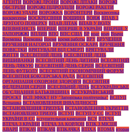
АГЕНТИ
ВОРОЖІ ДРОНИ
ВОРОЖІ ЛІТАКИ
ВОРОЖІ
ОБСТРІЛИ
ВОРОЖІ ПІДРОЗДІЛИ
ВОРОЖІ РАКЕТИ
ВОРОЖІ УДАРИ
ВОРОЖКА
ВОРОНТЕРИ
Воскресенка
воскресенье
ВОСКРЕСІННЯ
ВОЩИНА
ВОЯЖ
ВПАВ З
ДРУГОГО ПОВЕРХУ
ВПАВ ЛІТАК
ВПАВ У ВОДУ
ВПЕВНЕНІСТЬ
ВПЕРШЕ
ВПЕРШЕ В УКРАЇНІ
ВПЕРШЕ У
ЗАПОРІЖЖІ
ВПЛИВ
ВПО
ВПС США
ВР
враг
врач
Врачи
Времевка
Времовка
Время
время работы
ВРУ
ВРУЧЕННЯ
ВРУЧЕННЯ НАГОРОД
ВРУЧЕННЯ ОСКАРА
ВРУЧЕННЯ
ПОВІСТКИ
ВРЯТУВАЛИ ВІД СМЕРТІ
ВРЯТУВАЛИ
ЖИТТЯ
ВСЕСВІТНІЙ ДЕНЬ
ВСЕСВІТНІЙ ДЕНЬ
ВИШИВАНКИ
ВСЕСВІТНІЙ ДЕНЬ ДИТИНИ
ВСЕСВІТНІЙ
ДЕНЬ ДЯКУЮ
ВСЕСВІТНІЙ ДЕНЬ СЕРЦЯ
ВСЕСВІТНІЙ
ДЕНЬ ФУТБОЛУ
ВСЕСВІТНІЙ ЕКОНОМІЧНИЙ ФОРУМ
ВСЕСВІТНЯ БОКСЕРСЬКА РАДА
ВСЕСВІТНЯ
ОРГАНІЗАЦІЯ ОХОРОНИ ЗДОРОВ'Я
ВСЕСВІТНЯ
ФЕДЕРАЦІЯ СЕРЦЯ
ВСЕСВІЬНІЙ ДЕНЬ
ВСЕУКРАЇНСЬКЕ
ОБ’ЄДНАННЯ БАТЬКІВЩИНА
ВСЕУКРАЇНСЬКИЙ
ПРОЄКТ
ВСП ЗФККТ НУ "Запорізька політехніка"
ВСПУП
Вспышка
ВСТАНОВЛЕННЯ ІНВАЛІДНОСТІ
ВСТАНОВЛЕННЯ ТРИЗУБА
ВСТАНОВЛЕННЯ УКРИТТІВ
ВСТАНОВЛЕНО ТРИЗУБ
ВСТУП
ВСТУП У ЄС
ВСТУП
УКРАЇНИ В ЄС
вступительная кампания
ВСУ
ВТЕЧА
ВТЕЧА З КРАЇНИ
ВТЕЧА ЗА КОРДОН
ВТІК З МІСЦЯ
АВАРІЇ
ВТІКАЧ
ВТІКАЧІ
ВТІКАЧКА
ВТІХА
ВТОМА
вторая