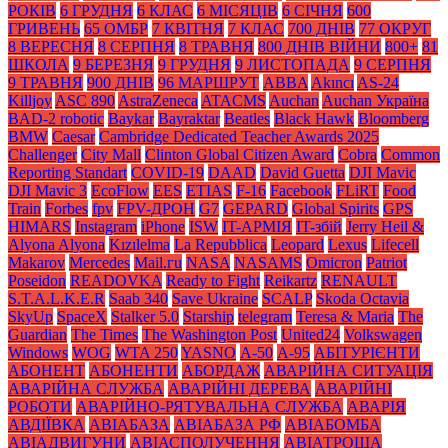
РОКІВ
6 ГРУДНЯ
6 КЛАС
6 МІСЯЦІВ
6 СІЧНЯ
600
ГРИВЕНЬ
65 ОМБР
7 КВІТНЯ
7 КЛАС
700 ДНІВ
77 ОКРУГ
8 ВЕРЕСНЯ
8 СЕРПНЯ
8 ТРАВНЯ
800 ДНІВ ВІЙНИ
800+
81
ШКОЛА
9 БЕРЕЗНЯ
9 ГРУДНЯ
9 ЛИСТОПАДА
9 СЕРПНЯ
9 ТРАВНЯ
900 ДНІВ
96 МАРШРУТ
ABBA
Akıncı
AS-24
Killjoy
ASC 890
AstraZeneca
ATACMS
Auchan
Auchan Україна
BAD-2 robotic
Baykar
Bayraktar
Beatles
Black Нawk
Bloomberg
BMW
Caesar
Cambridge Dedicated Teacher Awards 2025
Challenger
City Mall
Clinton Global Citizen Award
Cobra
Common
Reporting Standart
COVID-19
DAAD
David Guetta
DJI Mavic
DJI Mavic 3
EcoFlow
EES
ETIAS
F-16
Facebook
FLiRT
Food
Train
Forbes
fpv
FPV-ДРОН
G7
GEPARD
Global Spirits
GPS
HIMARS
Instagram
iPhone
ISW
IT-АРМІЯ
IT-збій
Jerry Heil &
Alyona Alyona
Kızılelma
La Repubblica
Leopard
Lexus
Lifecell
Makarov
Mercedes
Mаil.гu
NASA
NASAMS
Omicron
Patriot
Poseidon
READOVKA
Ready to Fight
Reikartz
RENAULT
S.T.A.L.K.E.R
Saab 340
Save Ukraine
SCALP
Skoda Octavia
SkyUp
SpaceX
Stalker 5.0
Starship
telegram
Teresa & Maria
The
Guardian
The Times
The Washington Post
United24
Volkswagen
Windows
WOG
WTA 250
YASNO
А-50
А-95
АБІТУРІЄНТИ
АБОНЕНТ
АБОНЕНТИ
АБОРДАЖ
АВАРІЙНА СИТУАЦІЯ
АВАРІЙНА СЛУЖБА
АВАРІЙНІ ДЕРЕВА
АВАРІЙНІ
РОБОТИ
АВАРІЙНО-РЯТУВАЛЬНА СЛУЖБА
АВАРІЯ
АВДІЇВКА
АВІАБАЗА
АВІАБАЗА РФ
АВІАБОМБА
АВІАДВИГУНИ
АВІАСПОЛУЧЕННЯ
АВІАТРОЩА