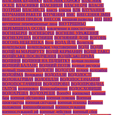
ВЛАСНИК БУДИНКУ
ВЛАСНИК ГАРАЖУ
ВЛАСНИК
ОСЕЛІ
ВЛАСНИКИ
ВЛАСНИЦЯ
ВЛАСНІ ОЧІ
ВЛАСНІ
ПОТРЕБИ
ВЛАСНІСТЬ
власть
власюк
ВЛК
ВЛУЧАННЯ
ВЛУЧАННЯ РАКЕТИ
ВЛУЧЕННЯ
ВМС
ВНЕСЕННЯ ЗМІН
ВНЕСЕННЯ ПРАВОК
ВНЕСОК
внешняя разведка
ВНЗ
ВНО
внутренне перемещенные лица
ВНУТРІШНЬО
ПЕРЕМІЩЕНА ОСОБА
вовлечение в проституцию
ВОГНЕБЕРЦІ
ВОГНЕБОРЦІ
ВОГНЕВЕ УРАЖЕННЯ
ВОГНЕХРЕЩА
ВОГНИЩЕ
ВОГНЯНИЙ ДОЩ
ВОГОНЬ
ВОГОНЬ НЕБЕЗПЕКА
Вода
ВОДА ЙДЕ
Водитель
водительские
водительское удостоверение
ВОДІЇ
ВОДІЙ
ВОДІЙ 84 МАРШРУТУ
ВОДІЙ КЕРМАНИЧ
ВОДІЙ ТАКСІ
ВОДІЙСЬКЕ ПОСВІДЧЕННЯ
ВОДІЙСЬКІ ПРАВА
ВОДІННЯ
ВОДІННЯ НА ПІДПИТКУ
водная полиция
ВОДНИЙ БАЛАНС
ВОДНИЙ ПОТІК
водные ресурсы
водный транспорт
ВОДОГІН
ВОДОГОН
водоем
водозабор
ВОДОЙМА
Водоканал
ВОДОЛАЗИ
ВОДОЛОСТІ
ВОДОНАГРІВАЧ
ВОДОПІЛЛЯ
ВОДОПОСТАЧАННЯ
ВОДОПОСТАЧЯННЯ
ВОДОПРОВІД
ВОДОПРОВІДНА
ГАЛУЗЬ
водопровод
Водоснабжение
ВОДОСХОВИЩЕ
ВОДОХРЕЩА
ВОДОХРЕЩЕ
Военбуд
военкомат
военная
база
военная обстановка
военная помощь
Военная
прокуратура
военная ситуация
военная техника
Военное
положение
военнообязанный
военнослужащие
военнослужащий рф
военные действия
военный сбор