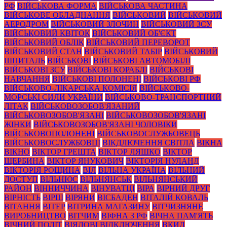
РФ
ВІЙСЬКОВА ФОРМА
ВІЙСЬКОВА ЧАСТИНА
ВІЙСЬКОВЕ ОБЛАДНАННЯ
ВІЙСЬКОВИЙ
ВІЙСЬКОВИЙ
АЕРОДРОМ
ВІЙСЬКОВИЙ ЗЛОЧИН
ВІЙСЬКОВИЙ ЗСУ
ВІЙСЬКОВИЙ КВІТОК
ВІЙСЬКОВИЙ ОБ'ЄКТ
ВІЙСЬКОВИЙ ОБЛІК
ВІЙСЬКОВИЙ ПЕРЕВОРОТ
ВІЙСЬКОВИЙ СТАН
ВІЙСЬКОВИЙ ТАБІР
ВІЙСЬКОВИЙ
ШПИТАЛЬ
ВІЙСЬКОВІ
ВІЙСЬКОВІ АВТОМОБІЛІ
ВІЙСЬКОВІ ЗСУ
ВІЙСЬКОВІ КОРАБЛІ
ВІЙСЬКОВІ
НАВЧАННЯ
ВІЙСЬКОВІ ПОЛОНЕНІ
ВІЙСЬКОВІ РФ
ВІЙСЬКОВО-ЛІКАРСЬКА КОМІСІЯ
ВІЙСЬКОВО-
МОРСЬКІ СИЛИ УКРАЇНИ
ВІЙСЬКОВО-ТРАНСПОРТНИЙ
ЛІТАК
ВІЙСЬКОВОЗОБОВ'ЯЗАНИЙ
ВІЙСЬКОВОЗОБОВ'ЯЗАНІ
ВІЙСЬКОВОЗОБОВ'ЯЗАНІ
ЖІНКИ
ВІЙСЬКОВОЗОБОВ'ЯЗАНІ ЧОЛОВІКИ
ВІЙСЬКОВОПОЛОНЕНІ
ВІЙСЬКОВОСЛУЖБОВЕЦЬ
ВІЙСЬКОВОСЛУЖБОВЦІ
ВІКДЛЮЧЕННЯ СВІТЛА
ВІКНА
ВІКНО
ВІКТОР ГРЕШТА
ВІКТОР ЛЯШКО
ВІКТОР
ЩЕРБИНА
ВІКТОР ЯНУКОВИЧ
ВІКТОРІЯ НУЛАНД
ВІКТОРІЯ РОЩИНА
ВІЛ
ВІЛЬНА УКРАЇНА
ВІЛЬНИЙ
ДОСТУП
ВІЛЬНЮС
ВІЛЬНЯНСЬК
ВІЛЬНЯНСЬКИЙ
РАЙОН
ВІННИЧЧИНА
ВІНУВАТЦІ
ВІРА
ВІРНИЙ ДРУГ
ВІРНІСТЬ
ВІРШ
ВІРЯНИ
ВІСБАДЕН
ВІТАЛІЙ КОВАЛЬ
ВІТАННЯ
ВІТЕР
ВІТРИНА МАГАЗИНУ
ВІТЧИЗНЯНЕ
ВИРОБНИЦТВО
ВІТЧИМ
ВІФНА З РФ
ВІЧНА ПАМ'ЯТЬ
ВІЧНИЙ ПОЛІТ
ВІЯЛОВІ ВІДКЛЮЧЕННЯ
ВКИД