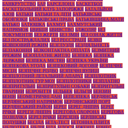
БАНКРУТСТВО
БАР
БАРСЕЛОНА
БАСКЕТБОЛ
БАСКЕТБОЛЬНИЙ КЛУБ ЗАПОРІЖЖЯ
БАТАЛЬЙОН
АЗОВ
БАТЬКИ
БАТЬКИ ТА ДІТИ
БАТЬКІВСЬКІ
ОБОВ'ЯЗКИ
БАТЬКІВСЬКІ ПРАВА
БАТЬКІВЩИНА-МАТИ
БАТЬКО
БАТЮШКА
БАХМУТ
БАХМУТСЬКИЙ
НАПРЯМОК
БВИБЦЯ
БВИВСТВО
БДЖОЛЯР
БЕЗ
ДОКУМЕНТІВ
БЕЗ ЖЕРТВ
БЕЗ ЗМІН
БЕЗ ОЗНАК ЖИТТЯ
БЕЗ ПОСТРАЖДАЛИХ
БЕЗ РЕЄСТРАЦІЇ
БЕЗВІЗ
БЕЗВІЗОВИЙ РЕЖИМ
БЕЗГЛУЗДЯ
БЕЗДІЯЛЬНІСТЬ
БЕЗЗАКОННЯ
БЕЗКОНТАКТНА ОПЛАТА
БЕЗМИТНИЙ
РРЕЖИМ
БЕЗОПЛАТНЕ ЖИТЛО
БЕЗПЕКА
БЕЗПЕКА
ДЕРЖАВИ
БЕЗПЕКА МІСТЯН
БЕЗПЕКА УКРАЇНИ
БЕЗПЕКОВА УГОДА
БЕЗПЕКОВИЙ ДОГОВІР
БЕЗПЕЧНЕ
МІСЦЕ
БЕЗПЕЧНЕ РІЗДВО
БЕЗПЕЧНІ ВУЛИЦІ
БЕЗПІЛОТНИЙ ЛЕТАЛЬНИЙ АПАРАТ
БЕЗПІЛОТНИК
БЕЗПІЛОТНИК ГУР МОУ
БЕЗПІЛОТНИКИ
БЕЗПЛАТНО
БЕЗПРИТУЛЬНІ
БЕЗПРИТУЛЬНІ СОБАКИ
БЕЗПРИТУЛЬНІ
ТВАРИНИ
БЕЗРОБІТТЯ
БЕЛЬБЕК
БЕЛЬГІЯ
БЕНЗИН
БЕНІН
БЕОМЕТРИЧНІ ДАНІ
БЕПЕЗПЕКА
БЕРДЯНСЬК
БЕРДЯНСЬКИЙ НАПРЯМОК
БЕРДЯНСЬКИЙ ПОРТ
БЕРДЯНСЬКИЙ РАЙОН
БЕРЕГ
БЕРЕГ ДНІПРА
БЕРЕГ
РІЧКИ
БЕРЕГИ ДНІПРА
БЕРЕГОВА ОХОРОНА
БЕРЕГОВА
ПОЗНАЧКА
БЕРЕЗ РІЧКИ
БЕРЕЗЕНЬ
БЕРЛІНСЬКІ
ПОДУШКИ
БЕСІДА
БЕТА-ТЕСТ
БЕТОННА ПЛИТА
БІБЛІОТЕКА
БІБЛІЯ
БІДА
БІДОСЯ
БІЖЕНЦІ
БІЗНЕС