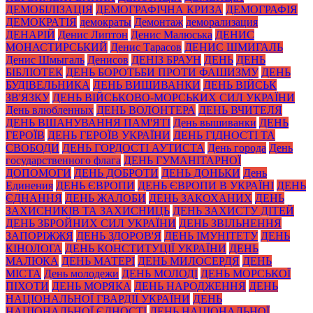
ДЕМОБІЛІЗАЦІЯ
ДЕМОГРАФІЧНА КРИЗА
ДЕМОГРАФІЯ
ДЕМОКРАТІЯ
демократы
Демонтаж
деморализация
ДЕНАРІЙ
Денис Липтон
Денис Малюська
ДЕНИС
МОНАСТИРСЬКИЙ
Денис Тарасов
ДЕНИС ШМИГАЛЬ
Денис Шмыгаль
Денисов
ДЕНІЗ БРАУН
ДЕНЬ
ДЕНЬ
БІБЛІОТЕК
ДЕНЬ БОРОТЬБИ ПРОТИ ФАШИЗМУ
ДЕНЬ
БУДІВЕЛЬНИКА
ДЕНЬ ВИШИВАНКИ
ДЕНЬ ВІЙСЬК
ЗВ'ЯЗКУ
ДЕНЬ ВІЙСЬКОВО-МОРСЬКИХ СИЛ УКРАЇНИ
День влюбленных
ДЕНЬ ВОЛОНТЕРА
ДЕНЬ ВЧИТЕЛЯ
ДЕНЬ ВШАНУВАННЯ ПАМ'ЯТІ
День вышиванки
ДЕНЬ
ГЕРОЇВ
ДЕНЬ ГЕРОЇВ УКРАЇНИ
ДЕНЬ ГІДНОСТІ ТА
СВОБОДИ
ДЕНЬ ГОРДОСТІ АУТИСТА
День города
День
государственного флага
ДЕНЬ ГУМАНІТАРНОЇ
ДОПОМОГИ
ДЕНЬ ДОБРОТИ
ДЕНЬ ДОНЬКИ
День
Единения
ДЕНЬ ЄВРОПИ
ДЕНЬ ЄВРОПИ В УКРАЇНІ
ДЕНЬ
ЄДНАННЯ
ДЕНЬ ЖАЛОБИ
ДЕНЬ ЗАКОХАНИХ
ДЕНЬ
ЗАХИСНИКІВ ТА ЗАХИСНИЦЬ
ДЕНЬ ЗАХИСТУ ДІТЕЙ
ДЕНЬ ЗБРОЙНИХ СИЛ УКРАЇНИ
ДЕНЬ ЗВІЛЬНЕННЯ
ЗАПОРІЖЖЯ
ДЕНЬ ЗДОРОВ'Я
ДЕНЬ ІМУНІТЕТУ
ДЕНЬ
КІНОЛОГА
ДЕНЬ КОНСТИТУЦІЇ УКРАЇНИ
ДЕНЬ
МАЛЮКА
ДЕНЬ МАТЕРІ
ДЕНЬ МИЛОСЕРДЯ
ДЕНЬ
МІСТА
День молодежи
ДЕНЬ МОЛОДІ
ДЕНЬ МОРСЬКОЇ
ПІХОТИ
ДЕНЬ МОРЯКА
ДЕНЬ НАРОДЖЕННЯ
ДЕНЬ
НАЦІОНАЛЬНОЇ ГВАРДІЇ УКРАЇНИ
ДЕНЬ
НАЦІОНАЛЬНОЇ ЄДНОСТІ
ДЕНЬ НАЦІОНАЛЬНОЇ