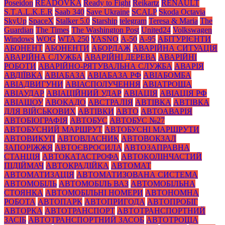
Poseidon
READOVKA
Ready to Fight
Reikartz
RENAULT
S.T.A.L.K.E.R
Saab 340
Save Ukraine
SCALP
Skoda Octavia
SkyUp
SpaceX
Stalker 5.0
Starship
telegram
Teresa & Maria
The
Guardian
The Times
The Washington Post
United24
Volkswagen
Windows
WOG
WTA 250
YASNO
А-50
А-95
АБІТУРІЄНТИ
АБОНЕНТ
АБОНЕНТИ
АБОРДАЖ
АВАРІЙНА СИТУАЦІЯ
АВАРІЙНА СЛУЖБА
АВАРІЙНІ ДЕРЕВА
АВАРІЙНІ
РОБОТИ
АВАРІЙНО-РЯТУВАЛЬНА СЛУЖБА
АВАРІЯ
АВДІЇВКА
АВІАБАЗА
АВІАБАЗА РФ
АВІАБОМБА
АВІАДВИГУНИ
АВІАСПОЛУЧЕННЯ
АВІАТРОЩА
АВІАУДАР
АВІАЦІЙНИЙ УДАР
АВІАЦІЯ
АВІАЦІЯ РФ
АВІАШОУ
АВОКАДО
АВСТРАЛІЯ
АВТІВКА
АВТІВКА
ДЛЯ ВІЙСЬКОВИХ
АВТІВКИ
АВТО
АВТОАВАРІЯ
АВТОБІОГРАФІЯ
АВТОБУС
АВТОБУС №27
АВТОБУСНИЙ МАРШРУТ
АВТОБУСНІ МАРШРУТИ
АВТОВИКУП
АВТОВЛАСНИК
АВТОВОКЗАЛ
ЗАПОРІЖЖЯ
АВТОЄВРОСИЛА
АВТОЗАПРАВНА
СТАНЦІЯ
АВТОКАТАСТРОФА
АВТОКОЛІНЧАСТИЙ
ПІДІЙМАЧ
АВТОКРАДІЙКА
АВТОМАТ
АВТОМАТИЗАЦІЯ
АВТОМАТИЗОВАНА СИСТЕМА
АВТОМОБІЛЬ
АВТОМОБІЛЬ ВАЗ
АВТОМОБІЛЬНА
СТОЯНКА
АВТОМОБІЛЬНІ НОМЕРИ
АВТОНОМНА
РОБОТА
АВТОПАРК
АВТОПРИГОДА
АВТОПРОБІГ
АВТОРКА
АВТОТРАНСПОРТ
АВТОТРАНСПОРТНИЙ
ЗАСІБ
АВТОТРАНСПОРТНИЙ ЗАСОБ
АВТОТРОЩА