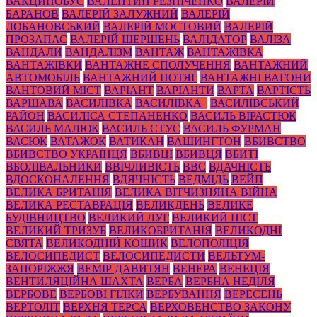
ВАКЦИНОБУС
ВАЛЕНТИН РЕЗНІЧЕНКО
ВАЛЕРІЙ
БАРАНОВ
ВАЛЕРІЙ ЗАЛУЖНИЙ
ВАЛЕРІЙ
ЛОБАНОВСЬКИЙ
ВАЛЕРІЙ МОСТОВИЙ
ВАЛЕРІЙ
ПРОЗАПАС
ВАЛЕРІЙ ШЕРШЕНЬ
ВАЛІДАТОР
ВАЛІЗА
ВАНДАЛИ
ВАНДАЛІЗМ
ВАНТАЖ
ВАНТАЖІВКА
ВАНТАЖІВКИ
ВАНТАЖНЕ СПОЛУЧЕННЯ
ВАНТАЖНИЙ
АВТОМОБІЛЬ
ВАНТАЖНИЙ ПОТЯГ
ВАНТАЖНІ ВАГОНИ
ВАНТОВИЙ МІСТ
ВАРІАНТ
ВАРІАНТИ
ВАРТА
ВАРТІСТЬ
ВАРШАВА
ВАСИЛІВКА
ВАСИЛІВКА_
ВАСИЛІВСЬКИЙ
РАЙОН
ВАСИЛІСА СТЕПАНЕНКО
ВАСИЛЬ ВІРАСТЮК
ВАСИЛЬ МАЛЮК
ВАСИЛЬ СТУС
ВАСИЛЬ ФУРМАН
ВАСЮК
ВАТАЖОК
ВАТИКАН
ВАШИНГТОН
ВБИВСТВО
ВБИВСТВО УКРАЇНЦЯ
ВБИВЦІ
ВБИВЦЯ
ВБИТІ
ВБОЛІВАЛЬНИКИ
ВВІЧЛИВІСТЬ
ВВС
ВДАЧНІСТЬ
ВДОСКОНАЛЕННЯ
ВДЯЧНІСТЬ
ВЕДМІДЬ
ВЕЙП
ВЕЛИКА БРИТАНІЯ
ВЕЛИКА ВІТЧИЗНЯНА ВІЙНА
ВЕЛИКА РЕСТАВРАЦІЯ
ВЕЛИКДЕНЬ
ВЕЛИКЕ
БУДІВНИЦТВО
ВЕЛИКИЙ ЛУГ
ВЕЛИКИЙ ПІСТ
ВЕЛИКИЙ ТРИЗУБ
ВЕЛИКОБРИТАНІЯ
ВЕЛИКОДНІ
СВЯТА
ВЕЛИКОДНІЙ КОШИК
ВЕЛОПОЛІЦІЯ
ВЕЛОСИПЕДИСТ
ВЕЛОСИПЕДИСТИ
ВЕЛЬТУМ-
ЗАПОРІЖЖЯ
ВЕМІР ДАВИТЯН
ВЕНЕРА
ВЕНЕЦІЯ
ВЕНТИЛЯЦІЙНА ШАХТА
ВЕРБА
ВЕРБНА НЕДІЛЯ
ВЕРБОВЕ
ВЕРБОВІ ГІЛКИ
ВЕРБУВАННЯ
ВЕРЕСЕНЬ
ВЕРТОЛІТ
ВЕРХНЯ ТЕРСА
ВЕРХОВЕНСТВО ЗАКОНУ