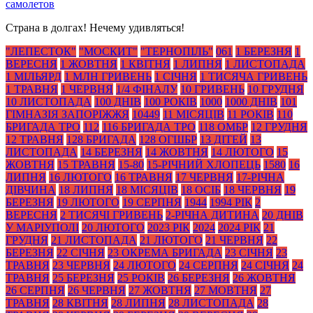
самолетов
Страна в долгах! Нечему удивляться!
"ЛЕПЕСТОК"
"МОСКИТ"
"ТЕРНОПІЛЬ"
061
1 БЕРЕЗНЯ
1
ВЕРЕСНЯ
1 ЖОВТНЯ
1 КВІТНЯ
1 ЛИПНЯ
1 ЛИСТОПАДА
1 МІЛЬЯРД
1 МЛН ГРИВЕНЬ
1 СІЧНЯ
1 ТИСЯЧА ГРИВЕНЬ
1 ТРАВНЯ
1 ЧЕРВНЯ
1/4 ФІНАЛУ
10 ГРИВЕНЬ
10 ГРУДНЯ
10 ЛИСТОПАДА
100 ДНІВ
100 РОКІВ
1000
1000 ДНІВ
101
ГІМНАЗІЯ ЗАПОРІЖЖЯ
10449
11 МІСЯЦІВ
11 РОКІВ
110
БРИГАДА ТРО
112
116 БРИГАДА ТРО
118 ОМБР
12 ГРУДНЯ
12 ТРАВНЯ
128 БРИГАДА
128 ОГШБР
13 ДІТЕЙ
13
ЛИСТОПАДА
14 БЕРЕЗНЯ
14 ЖОВТНЯ
14 ЛЮТОГО
15
ЖОВТНЯ
15 ТРАВНЯ
15-80
15-РІЧНИЙ ХЛОПЕЦЬ
1580
16
ЛИПНЯ
16 ЛЮТОГО
16 ТРАВНЯ
17 ЧЕРВНЯ
17-РІЧНА
ДІВЧИНА
18 ЛИПНЯ
18 МІСЯЦІВ
18 ОСІБ
18 ЧЕРВНЯ
19
БЕРЕЗНЯ
19 ЛЮТОГО
19 СЕРПНЯ
1944
1994 РІК
2
ВЕРЕСНЯ
2 ТИСЯЧІ ГРИВЕНЬ
2-РІЧНА ДИТИНА
20 ДНІВ
У МАРІУПОЛІ
20 ЛЮТОГО
2023 РІК
2024
2024 РІК
21
ГРУДНЯ
21 ЛИСТОПАДА
21 ЛЮТОГО
21 ЧЕРВНЯ
22
БЕРЕЗНЯ
22 СІЧНЯ
23 ОКРЕМА БРИГАДА
23 СІЧНЯ
23
ТРАВНЯ
23 ЧЕРВНЯ
24 ЛЮТОГО
24 СЕРПНЯ
24 СІЧНЯ
24
ТРАВНЯ
25 БЕРЕЗНЯ
25 РОКІВ
26 БЕРЕЗНЯ
26 ЖОВТНЯ
26 СЕРПНЯ
26 ЧЕРВНЯ
27 ЖОВТНЯ
27 МОВТНЯ
27
ТРАВНЯ
28 КВІТНЯ
28 ЛИПНЯ
28 ЛИСТОПАДА
28