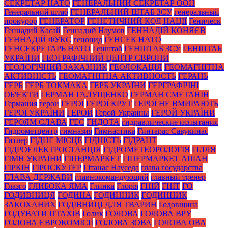
СЕКРЕТАР НАТО
ГЕНЕРАЛЬНИЙ СЕКРЕТАР ООН
Генеральний штаб
ГЕНЕРАЛЬНИЙ ШТАБ ЗСУ
генеральный
прокурор
ГЕНЕРАТОР
ГЕНЕТИЧНИЙ КОД НАЦІЇ
Геническ
Геннадий Касай
Геннадий Наумов
ГЕННАДІЙ КОНЯЄВ
ГЕННАДІЙ ФУКС
геноцид
ГЕНСЕК НАТО
ГЕНСЕКРЕТАРЬ НАТО
Генштаб
ГЕНШТАБ ЗСУ
ГЕНШТАБ
УКРАЇНИ
ГЕОГРАФІЧНИЙ ЦЕНТР ЄВРОПИ
ГЕОЛОГІЧНИЙ ЗАКАЗНИК
ГЕОЛОКАЦІЯ
ГЕОМАГНІТНА
АКТИВНІСТЬ
ГЕОМАГНІТНА АКТИВНОСТЬ
ГЕРАНЬ
ГЕРБ
ГЕРБ ТОКМАКА
ГЕРБ УКРАЇНИ
ГЕРГРАФІЧНІ
ОБ'ЄКТИ
ГЕРМАН ГАЛУЩЕНКО
ГЕРМАН СМЕТАНІН
Германия
герои
ГЕРОЇ
ГЕРОЇ КРУТ
ГЕРОЇ НЕ ВМИРАЮТЬ
ГЕРОЇ УКРАЇНИ
ГЕРОЙ
Герой Украины
ГЕРОЙ УКРАЇНИ
ГЕРОЯМ СЛАВА
ГЕС
ГИДОТА
гидравлические испытания
Гидрометцентр
гимназия
Гимнастика
Гинтарас Савукинас
Гитлер
ГІДНЕ МІСЦЕ
ГІДНІСТЬ
ГІДРАНТ
ГІДРОЕЛЕКТРОСТАНЦІЯ
ГІДРОМЕТЕОРОЛОГІЯ
ГІЛЛЯ
ГІМН УКРАЇНИ
ГІПЕРМАРКЕТ
ГІПЕРМАРКЕТ АШАН
ГІРКІН
ГІРОСКУТЕР
Гітанас Науседа
глава государства
ГЛАВА ДЕРЖАВИ
главнокомандующий
главный тренер
Глазго
ГЛИБОКА ЯМА
Глинка
Глорія
ГНІЙ
ГНІТ
ГО
ГОДИВНИЦЯ
ГОДИНА
ГОДИННИК
ГОДИННИК
ЗАКОХАНИХ
ГОДІВНИЦІ ДЛЯ ТВАРИН
Годовщина
ГОДУВАТИ ПТАХІВ
Голик
ГОЛОВА
ГОЛОВА ВРУ
ГОЛОВА ЄВРОКОМІСІЇ
ГОЛОВА ЗОВА
ГОЛОВА ОВА