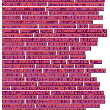
КУЛЬТУРИ ТА ТУРИЗМУ
Департамент культуры и туризма
департамент образования
Департамент образования и науки
ДЕПАРТАМЕНТ ОСВІТИ
ДЕПАРТАМЕНТ ОХОРОНИ
ЗДОРОВ'Я
ДЕПАРТАМЕНТ РЕЄСТРАЦІЙНИХ ПОСЛУГ
Департамент социальной защиты
департамент спорта
департамент туризма
департамент экологии
ДЕПО
Депозит
Депозиты
депортация
депутат
ДЕПУТАТ ВЕРХОВНОЇ РАДИ
Депутат горсовета
ДЕПУТАТ ЗАПОРІЗЬКОЇ МІСЬКОЇ РАДИ
ДЕПУТАТ ЗАПОРІЗЬКОЇ ОБЛАСНОЇ РАДИ
ДЕПУТАТ
МІСЬКРАДИ
ДЕПУТАТИ
ДЕПУТАТИ МІСЬКОЇ РАДИ
ДЕПУТАТИ МІСЬКОЇ РАДИ КАНЕВА
ДЕПУТАТИ
МІСЬКРАДИ
депутатский фонд
ДЕПУТАТСЬКЕ
ЗВЕРНЕННЯ
ДЕПУТАТСЬКІ ФОНДИ
депутаты
ДЕРЕВ'ЯНА СКУЛЬПТУРА
ДЕРЕВА
ДЕРЕВИНА
Дерево
ДЕРЕВО ПАМ'ЯТІ
ДЕРЕВОПАД
деревья
ДЕРЖАВА
ДЕРЖАВА_СПОНСОР
ДЕРЖАВА_ТЕРОРИСТ
ДЕРЖАВА-
ТЕРОРИСТ
ДЕРЖАВНА ГЕНЕРАЦІЯ
ДЕРЖАВНА
ДОПОМОГА
ДЕРЖАВНА ЕКОЛОГІЧНА ІНСПЕКЦІЯ
ДЕРЖАВНА ЗРАДА
ДЕРЖАВНА КОМПАНІЯ
державна
мова
ДЕРЖАВНА ПОДАТКОВА СЛУЖБА
ДЕРЖАВНА
ПРИКОРДОННА СЛУЖБА
ДЕРЖАВНА ПРИКОРДОННА
СЛУЖБА УКРАЇНИ
ДЕРЖАВНА ПРОГРАМА
ДЕРЖАВНА
СУБВЕНЦІЯ
ДЕРЖАВНА УСТАНОВА
ДЕРЖАВНЕ БЮРО
РОЗСЛІДУВАННЬ
ДЕРЖАВНЕ БЮРО РОЗСЛІДУВАНЬ