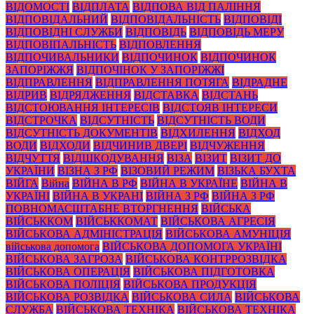
ВІДОМОСТІ
ВІДПЛАТА
ВІДПОВА ВІД ПАЛІННЯ
ВІДПОВІДАЛЬНИЙ
ВІДПОВІДАЛЬНІСТЬ
ВІДПОВІДІ
ВІДПОВІДНІ СЛУЖБИ
ВІДПОВІДЬ
ВІДПОВІДЬ МЕРУ
ВІДПОВІПАЛЬНІСТЬ
ВІДПОВЛЕННЯ
ВІДПОЧИВАЛЬНИКИ
ВІДПОЧИНОК
ВІДПОЧИНОК
ЗАПОРІЖЖЯ
ВІДПОЧІНОК У ЗАПОРІЖЖІ
ВІДПРАВЛЕННЯ
ВІДПРАВЛЕННЯ ПОТЯГА
ВІДРАДНЕ
ВІДРИВ
ВІДРЯДЖЕННЯ
ВІДСТАВКА
ВІДСТАНЬ
ВІДСТОЮВАННЯ ІНТЕРЕСІВ
ВІДСТОЯВ ІНТЕРЕСИ
ВІДСТРОЧКА
ВІДСУТНІСТЬ
ВІДСУТНІСТЬ ВОДИ
ВІДСУТНІСТЬ ДОКУМЕНТІВ
ВІДХИЛЕННЯ
ВІДХОД
ВОДИ
ВІДХОДИ
ВІДЧИНИВ ДВЕРІ
ВІДЧУЖЕННЯ
ВІДЧУТТЯ
ВІДШКОДУВАННЯ
ВІЗА
ВІЗИТ
ВІЗИТ ДО
УКРАЇНИ
ВІЗНА З РФ
ВІЗОВИЙ РЕЖИМ
ВІЗЬКА БУХТА
ВІЙГА
Війна
ВІЙНА В РФ
ВІЙНА В УКРАЇНЕ
ВІЙНА В
УКРАЇНІ
ВІЙНА В УКРАНІ
ВІЙНА З РФ
ВІЙНА З РФ
ПОВНОМАСШТАБНЕ ВТОРГНЕННЯ
ВІЙСЬКА
ВІЙСЬККОМ
ВІЙСЬККОМАТ
ВІЙСЬКОВА АГРЕСІЯ
ВІЙСЬКОВА АДМІНІСТРАЦІЯ
ВІЙСЬКОВА АМУНІЦІЯ
військова допомога
ВІЙСЬКОВА ДОПОМОГА УКРАЇНІ
ВІЙСЬКОВА ЗАГРОЗА
ВІЙСЬКОВА КОНТРРОЗВІДКА
ВІЙСЬКОВА ОПЕРАЦІЯ
ВІЙСЬКОВА ПІДГОТОВКА
ВІЙСЬКОВА ПОЛІЦІЯ
ВІЙСЬКОВА ПРОДУКЦІЯ
ВІЙСЬКОВА РОЗВІДКА
ВІЙСЬКОВА СИЛА
ВІЙСЬКОВА
СЛУЖБА
ВІЙСЬКОВА ТЕХНІКА
ВІЙСЬКОВА ТЕХНІКА