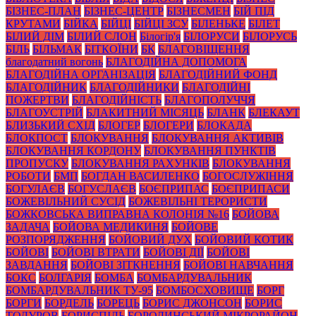
БІЗНЕС-ПЛАН
БІЗНЕС-ЦЕНТР
БІЗНЕСМЕН
БІЙ ПІД
КРУТАМИ
БІЙКА
БІЙЦІ
БІЙЦІ ЗСУ
БІЛЕНЬКЕ
БІЛЕТ
БІЛИЙ ДІМ
БІЛИЙ СЛОН
Білогір'я
БІЛОРУСИ
БІЛОРУСЬ
БІЛЬ
БІЛЬМАК
БІТКОЇНИ
БК
БЛАГОВІЩЕННЯ
благодатний вогонь
БЛАГОДІЙНА ДОПОМОГА
БЛАГОДІЙНА ОРГАНІЗАЦІЯ
БЛАГОДІЙНИЙ ФОНД
БЛАГОДІЙНИК
БЛАГОДІЙНИКИ
БЛАГОДІЙНІ
ПОЖЕРТВИ
БЛАГОДІЙНІСТЬ
БЛАГОПОЛУЧЧЯ
БЛАГОУСТРІЙ
БЛАКИТНИЙ МІСЯЦЬ
БЛАНК
БЛЕКАУТ
БЛИЗЬКИЙ СХІД
БЛОГЕР
БЛОГЕРИ
БЛОКАДА
БЛОКПОСТ
БЛОКУВАННЯ
БЛОКУВАННЯ АКТИВІВ
БЛОКУВАННЯ КОРДОНУ
БЛОКУВАННЯ ПУНКТІВ
ПРОПУСКУ
БЛОКУВАННЯ РАХУНКІВ
БЛОКУВАННЯ
РОБОТИ
БМП
БОГДАН ВАСИЛЕНКО
БОГОСЛУЖІННЯ
БОГУЛАЄВ
БОГУСЛАЄВ
БОЄПРИПАС
БОЄПРИПАСИ
БОЖЕВІЛЬНИЙ СУСІД
БОЖЕВІЛЬНІ ТЕРОРИСТИ
БОЖКОВСЬКА ВИПРАВНА КОЛОНІЯ №16
БОЙОВА
ЗАДАЧА
БОЙОВА МЕДИКИНЯ
БОЙОВЕ
РОЗПОРЯДЖЕННЯ
БОЙОВИЙ ДУХ
БОЙОВИЙ КОТИК
БОЙОВІ
БОЙОВІ ВТРАТИ
БОЙОВІ ДІЇ
БОЙОВІ
ЗАВДАННЯ
БОЙОВІ ЗІТКНЕННЯ
БОЙОВІ НАВЧАННЯ
БОКС
БОЛГАРІЯ
БОМБА
БОМБАРДУВАЛЬНИК
БОМБАРДУВАЛЬНИК ТУ-95
БОМБОСХОВИЩЕ
БОРГ
БОРГИ
БОРДЕЛЬ
БОРЕЦЬ
БОРИС ДЖОНСОН
БОРИС
ТОДУРОВ
БОРИСПІЛЬ
БОРОДИНСЬКИЙ МІКРОРАЙОН