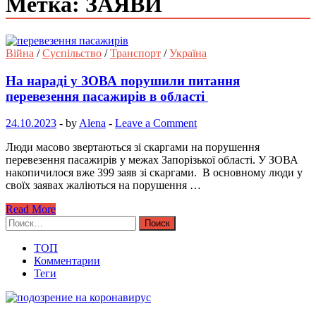
Метка: ЗАЯВИ
Війна
/
Суспільство
/
Транспорт
/
Україна
На нараді у ЗОВА порушили питання
перевезення пасажирів в області
24.10.2023
-
by
Alena
-
Leave a Comment
Люди масово звертаються зі скаргами на порушення
перевезення пасажирів у межах Запорізької області. У ЗОВА
накопичилося вже 399 заяв зі скаргами. В основному люди у
своїх заявах жаліються на порушення …
Read More
Найти:
ТОП
Комментарии
Теги