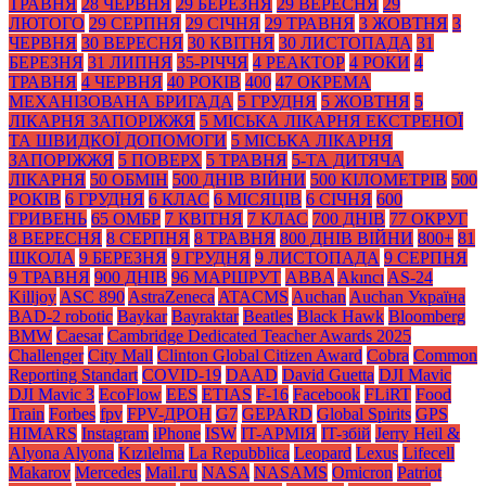
ТРАВНЯ
28 ЧЕРВНЯ
29 БЕРЕЗНЯ
29 ВЕРЕСНЯ
29
ЛЮТОГО
29 СЕРПНЯ
29 СІЧНЯ
29 ТРАВНЯ
3 ЖОВТНЯ
3
ЧЕРВНЯ
30 ВЕРЕСНЯ
30 КВІТНЯ
30 ЛИСТОПАДА
31
БЕРЕЗНЯ
31 ЛИПНЯ
35-РІЧЧЯ
4 РЕАКТОР
4 РОКИ
4
ТРАВНЯ
4 ЧЕРВНЯ
40 РОКІВ
400
47 ОКРЕМА
МЕХАНІЗОВАНА БРИГАДА
5 ГРУДНЯ
5 ЖОВТНЯ
5
ЛІКАРНЯ ЗАПОРІЖЖЯ
5 МІСЬКА ЛІКАРНЯ ЕКСТРЕНОЇ
ТА ШВИДКОЇ ДОПОМОГИ
5 МІСЬКА ЛІКАРНЯ
ЗАПОРІЖЖЯ
5 ПОВЕРХ
5 ТРАВНЯ
5-ТА ДИТЯЧА
ЛІКАРНЯ
50 ОБМІН
500 ДНІВ ВІЙНИ
500 КІЛОМЕТРІВ
500
РОКІВ
6 ГРУДНЯ
6 КЛАС
6 МІСЯЦІВ
6 СІЧНЯ
600
ГРИВЕНЬ
65 ОМБР
7 КВІТНЯ
7 КЛАС
700 ДНІВ
77 ОКРУГ
8 ВЕРЕСНЯ
8 СЕРПНЯ
8 ТРАВНЯ
800 ДНІВ ВІЙНИ
800+
81
ШКОЛА
9 БЕРЕЗНЯ
9 ГРУДНЯ
9 ЛИСТОПАДА
9 СЕРПНЯ
9 ТРАВНЯ
900 ДНІВ
96 МАРШРУТ
ABBA
Akıncı
AS-24
Killjoy
ASC 890
AstraZeneca
ATACMS
Auchan
Auchan Україна
BAD-2 robotic
Baykar
Bayraktar
Beatles
Black Нawk
Bloomberg
BMW
Caesar
Cambridge Dedicated Teacher Awards 2025
Challenger
City Mall
Clinton Global Citizen Award
Cobra
Common
Reporting Standart
COVID-19
DAAD
David Guetta
DJI Mavic
DJI Mavic 3
EcoFlow
EES
ETIAS
F-16
Facebook
FLiRT
Food
Train
Forbes
fpv
FPV-ДРОН
G7
GEPARD
Global Spirits
GPS
HIMARS
Instagram
iPhone
ISW
IT-АРМІЯ
IT-збій
Jerry Heil &
Alyona Alyona
Kızılelma
La Repubblica
Leopard
Lexus
Lifecell
Makarov
Mercedes
Mаil.гu
NASA
NASAMS
Omicron
Patriot