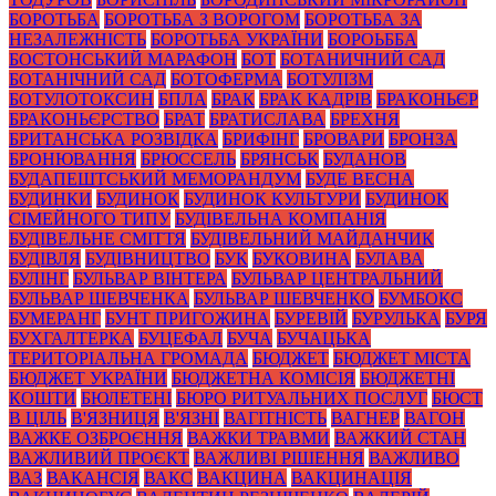
БОРОТЬБА
БОРОТЬБА З ВОРОГОМ
БОРОТЬБА ЗА
НЕЗАЛЕЖНІСТЬ
БОРОТЬБА УКРАЇНИ
БОРОЬББА
БОСТОНСЬКИЙ МАРАФОН
БОТ
БОТАНИЧНИЙ САД
БОТАНІЧНИЙ САД
БОТОФЕРМА
БОТУЛІЗМ
БОТУЛОТОКСИН
БПЛА
БРАК
БРАК КАДРІВ
БРАКОНЬЄР
БРАКОНЬЄРСТВО
БРАТ
БРАТИСЛАВА
БРЕХНЯ
БРИТАНСЬКА РОЗВІДКА
БРИФІНГ
БРОВАРИ
БРОНЗА
БРОНЮВАННЯ
БРЮССЕЛЬ
БРЯНСЬК
БУДАНОВ
БУДАПЕШТСЬКИЙ МЕМОРАНДУМ
БУДЕ ВЕСНА
БУДИНКИ
БУДИНОК
БУДИНОК КУЛЬТУРИ
БУДИНОК
СІМЕЙНОГО ТИПУ
БУДІВЕЛЬНА КОМПАНІЯ
БУДІВЕЛЬНЕ СМІТТЯ
БУДІВЕЛЬНИЙ МАЙДАНЧИК
БУДІВЛЯ
БУДІВНИЦТВО
БУК
БУКОВИНА
БУЛАВА
БУЛІНГ
БУЛЬВАР ВІНТЕРА
БУЛЬВАР ЦЕНТРАЛЬНИЙ
БУЛЬВАР ШЕВЧЕНКА
БУЛЬВАР ШЕВЧЕНКО
БУМБОКС
БУМЕРАНГ
БУНТ ПРИГОЖИНА
БУРЕВІЙ
БУРУЛЬКА
БУРЯ
БУХГАЛТЕРКА
БУЦЕФАЛ
БУЧА
БУЧАЦЬКА
ТЕРИТОРІАЛЬНА ГРОМАДА
БЮДЖЕТ
БЮДЖЕТ МІСТА
БЮДЖЕТ УКРАЇНИ
БЮДЖЕТНА КОМІСІЯ
БЮДЖЕТНІ
КОШТИ
БЮЛЕТЕНІ
БЮРО РИТУАЛЬНИХ ПОСЛУГ
БЮСТ
В ЦІЛЬ
В'ЯЗНИЦЯ
В'ЯЗНІ
ВАГІТНІСТЬ
ВАГНЕР
ВАГОН
ВАЖКЕ ОЗБРОЄННЯ
ВАЖКИ ТРАВМИ
ВАЖКИЙ СТАН
ВАЖЛИВИЙ ПРОЄКТ
ВАЖЛИВІ РІШЕННЯ
ВАЖЛИВО
ВАЗ
ВАКАНСІЯ
ВАКС
ВАКЦИНА
ВАКЦИНАЦІЯ