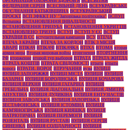
ОРГАНІЗАЦІЯ ОХОРОНИ ЗДОРОВ'Я
ВСЕСВІТНЯ
ФЕДЕРАЦІЯ СЕРЦЯ
ВСЕСВІЬНІЙ ДЕНЬ
ВСЕУКРАЇНСЬКЕ
ОБ’ЄДНАННЯ БАТЬКІВЩИНА
ВСЕУКРАЇНСЬКИЙ
ПРОЄКТ
ВСП ЗФККТ НУ "Запорізька політехніка"
ВСПУП
Вспышка
ВСТАНОВЛЕННЯ ІНВАЛІДНОСТІ
ВСТАНОВЛЕННЯ ТРИЗУБА
ВСТАНОВЛЕННЯ УКРИТТІВ
ВСТАНОВЛЕНО ТРИЗУБ
ВСТУП
ВСТУП У ЄС
ВСТУП
УКРАЇНИ В ЄС
вступительная кампания
ВСУ
ВТЕЧА
ВТЕЧА З КРАЇНИ
ВТЕЧА ЗА КОРДОН
ВТІК З МІСЦЯ
АВАРІЇ
ВТІКАЧ
ВТІКАЧІ
ВТІКАЧКА
ВТІХА
ВТОМА
вторая
армия мира
Вторая мировая война
вторгнення
ВТОРГНЕННЯ
РФ
вторжение
второй тур выборов
ВТРАТА
ВТРАТА ЖИТЛА
ВТРАТА КОШТІВ
ВТРАТА СВІДОМОСТІ
втрати
втрати
ворога
ВТРАТИ. ВОРОГ
ВТРУЧАННЯ
вузы
ВУЛИЦІ
ВУЛИЦІ ЗАПОРІЖЖЯ
ВУЛИЦІ МІСТА
ВУЛИЦЯ
ВУЛИЦЯ
БАЗАРНА
ВУЛИЦЯ БОРОДІНСЬКА
ВУЛИЦЯ БОЧАРОВА
ВУЛИЦЯ ВЕРХНЯ
ВУЛИЦЯ ГАГАРІНА
ВУЛИЦЯ
ГРЕБЕЛЬНА
ВУЛИЦЯ ДІАГОНАЛЬНА
ВУЛИЦЯ ДМИТРА
АПУХТІНА
ВУЛИЦЯ ДУДИКІНА
ВУЛИЦЯ ЕНТУЗІАСТІВ
ВУЛИЦЯ ЗАВОДСЬКА
ВУЛИЦЯ ЗАПОРІЗЬКА
ВУЛИЦЯ
ЗЕСТАФОНСЬКА
ВУЛИЦЯ ІСТОМІНА
ВУЛИЦЯ
КАМ'ЯНОГІРСЬКА
ВУЛИЦЯ КИЯШКА
ВУЛИЦЯ
ПАТРІОТИЧНА
ВУЛИЦЯ ПЕРЕМОГИ
ВУЛИЦЯ
РОЗЕНТАЛЬ
ВУЛИЦЯ РУСТАВІ
ВУЛИЦЯ СЕРГІЯ
СИНЕНКА
ВУЛИЦЯ СОЛІДАРНОСТІ
ВУЛИЦЯ