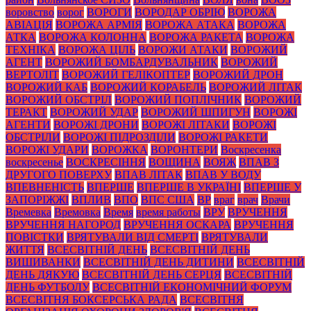
воровство
ворог
ВОРОГИ
ВОРОДАР ОБРІЮ
ВОРОЖА
АВІАЦІЯ
ВОРОЖА АРМІЯ
ВОРОЖА АТАКА
ВОРОЖА
АТКА
ВОРОЖА КОЛОННА
ВОРОЖА РАКЕТА
ВОРОЖА
ТЕХНІКА
ВОРОЖА ЦІЛЬ
ВОРОЖИ АТАКИ
ВОРОЖИЙ
АГЕНТ
ВОРОЖИЙ БОМБАРДУВАЛЬНИК
ВОРОЖИЙ
ВЕРТОЛІТ
ВОРОЖИЙ ГЕЛІКОПТЕР
ВОРОЖИЙ ДРОН
ВОРОЖИЙ КАБ
ВОРОЖИЙ КОРАБЕЛЬ
ВОРОЖИЙ ЛІТАК
ВОРОЖИЙ ОБСТРІЛ
ВОРОЖИЙ ПОПЛІЧНИК
ВОРОЖИЙ
ТЕРАКТ
ВОРОЖИЙ УДАР
ВОРОЖИЙ ШПИГУН
ВОРОЖІ
АГЕНТИ
ВОРОЖІ ДРОНИ
ВОРОЖІ ЛІТАКИ
ВОРОЖІ
ОБСТРІЛИ
ВОРОЖІ ПІДРОЗДІЛИ
ВОРОЖІ РАКЕТИ
ВОРОЖІ УДАРИ
ВОРОЖКА
ВОРОНТЕРИ
Воскресенка
воскресенье
ВОСКРЕСІННЯ
ВОЩИНА
ВОЯЖ
ВПАВ З
ДРУГОГО ПОВЕРХУ
ВПАВ ЛІТАК
ВПАВ У ВОДУ
ВПЕВНЕНІСТЬ
ВПЕРШЕ
ВПЕРШЕ В УКРАЇНІ
ВПЕРШЕ У
ЗАПОРІЖЖІ
ВПЛИВ
ВПО
ВПС США
ВР
враг
врач
Врачи
Времевка
Времовка
Время
время работы
ВРУ
ВРУЧЕННЯ
ВРУЧЕННЯ НАГОРОД
ВРУЧЕННЯ ОСКАРА
ВРУЧЕННЯ
ПОВІСТКИ
ВРЯТУВАЛИ ВІД СМЕРТІ
ВРЯТУВАЛИ
ЖИТТЯ
ВСЕСВІТНІЙ ДЕНЬ
ВСЕСВІТНІЙ ДЕНЬ
ВИШИВАНКИ
ВСЕСВІТНІЙ ДЕНЬ ДИТИНИ
ВСЕСВІТНІЙ
ДЕНЬ ДЯКУЮ
ВСЕСВІТНІЙ ДЕНЬ СЕРЦЯ
ВСЕСВІТНІЙ
ДЕНЬ ФУТБОЛУ
ВСЕСВІТНІЙ ЕКОНОМІЧНИЙ ФОРУМ
ВСЕСВІТНЯ БОКСЕРСЬКА РАДА
ВСЕСВІТНЯ