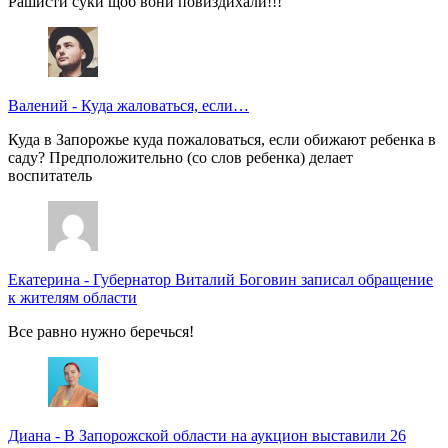
Рашисти суки щоб вони повиздихали!!!
Валений
-
Куда жаловаться, если…
Куда в Запорожье куда пожаловаться, если обижают ребенка в
саду? Предположительно (со слов ребенка) делает
воспитатель
Екатерина
-
Губернатор Виталий Боговин записал обращение
к жителям области
Все равно нужно беречься!
Диана
-
В Запорожской области на аукцион выставили 26