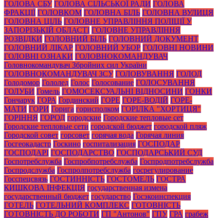
ГОЛОВА СБУ
ГОЛОВА СІЛЬСЬКОЇ РАДИ
ГОЛОВА
ФРАКЦІЇ
ГОЛОВКОМ
ГОЛОВНА БІЛЬ
ГОЛОВНА ВУЛИЦЯ
ГОЛОВНА ЦІЛЬ
ГОЛОВНЕ УПРАВЛІННЯ ПОЛІЦІЇ У
ЗАПОРІЗЬКІЙ ОБЛАСТІ
ГОЛОВНЕ УПРАВЛІННЯ
РОЗВІДКИ
ГОЛОВНИЙ БІЛЬ
ГОЛОВНИЙ ДОКУМЕНТ
ГОЛОВНИЙ ЛІКАР
ГОЛОВНИЙ УБОР
ГОЛОВНІ НОВИНИ
ГОЛОВНІ ОЗНАКИ
ГОЛОВНОКОМАНДУВАЧ
Головнокомандувач Збройних сил України
ГОЛОВНОКОМАНДУВАЧ ЗСУ
ГОЛОВУВАННЯ
ГОЛОД
Голодомор
Гололед
Голос
Голосование
ГОЛОСУВАННЯ
ГОЛУБИ
Гомель
ГОМОСЕКСУАЛЬНІ ВІДНОСИНИ
ГОНКИ
Гончарук
ГОРА
Гординский
ГОРЕ
ГОРЕ-ВОДІЙ
ГОРЕ-
МАТИ
ГОРИ
Горига
горисполком
ГОРІЛКА "ХОРТИЦЯ"
ГОРІННЯ
ГОРОД
городские
Городские тепловые сет
Городские тепловые сети
городской бюджет
городской пляж
Городской совет
горсовет
горячая вода
Горячая линия
Госгеокадастр
Госкино
госпитализация
ГОСПОДАР
ГОСПОДАРІ
ГОСПОДАРСТВО
ГОСПОДАРСЬКИЙ СУД
Госпотребслужба
Госпробпотребслужба
Госпродпотребслужба
Госпродслужба
Госпролпотребслужба
госрегулирование
Госспецсвязь
ГОСТИННІСТЬ
ГОСТОМЕЛЬ
ГОСТРА
КИШКОВА ІНФЕКЦІЯ
государственная измена
государственный бюджет
государство
Госэкоинспекция
ГОТЕЛЬ
ГОТЕЛЬНИЙ КОМПЛЕКС
ГОТОВНІСТЬ
ГОТОВНІСТЬ ДО РОБОТИ
ГП "Антонов"
ГПУ
ГРА
грабеж