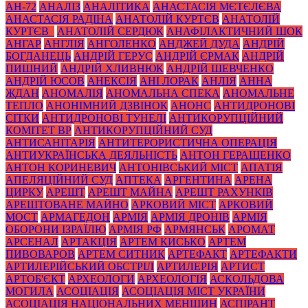
АН-72
АНАЛІЗ
АНАЛІТИКА
АНАСТАСІЯ МЄТЄЛЄВА
АНАСТАСІЯ РАДІНА
АНАТОЛІЙ КУРТЄВ
АНАТОЛІЙ
КУРТЄВ_
АНАТОЛІЙ СЕРДЮК
АНАФІЛАКТИЧНИЙ ШОК
АНГАР
АНГЛІЯ
АНГОЛЕНКО
АНДЖЕЙ ДУДА
АНДРІЙ
БОГДАНЕЦЬ
АНДРІЙ ГЕРУС
АНДРІЙ ЄРМАК
АНДРІЙ
ПИШНИЙ
АНДРІЙ ХЛИВНЮК
АНДРІЙ ШЕВЧЕНКО
АНДРІЙ ЮСОВ
АНЕКСІЯ
АНІ ЛОРАК
АНЛІЯ
АННА
ЖДАН
АНОМАЛІЯ
АНОМАЛЬНА СПЕКА
АНОМАЛЬНЕ
ТЕПЛО
АНОНІМНИЙ ДЗВІНОК
АНОНС
АНТИДРОНОВІ
СІТКИ
АНТИДРОНОВІ ТУНЕЛІ
АНТИКОРУПЦІЙНИЙ
КОМІТЕТ ВР
АНТИКОРУПЦІЙНИЙ СУД
АНТИСАНІТАРІЯ
АНТИТЕРОРИСТИЧНА ОПЕРАЦІЯ
АНТИУКРАЇНСЬКА ДЕЯЛЬНІСТЬ
АНТОН ГЕРАЩЕНКО
АНТОН КОРИНЕВИЧ
АНТОНІВСЬКИЙ МІСТ
АПАТІЯ
АПЕЛЯЦІЙНИЙ СУД
АПТЕКА
АРГЕНТИНА
АРЕНА
ЦИРКУ
АРЕШТ
АРЕШТ МАЙНА
АРЕШТ РАХУНКІВ
АРЕШТОВАНЕ МАЙНО
АРКОВИЙ МІСТ
АРКОВИЙ
МОСТ
АРМАГЕДОН
АРМІЯ
АРМІЯ ДРОНІВ
АРМІЯ
ОБОРОНИ ІЗРАЇЛЮ
АРМІЯ РФ
АРМЯНСЬК
АРОМАТ
АРСЕНАЛ
АРТАКЦІЯ
АРТЕМ КИСЬКО
АРТЕМ
ПИВОВАРОВ
АРТЕМ СИТНИК
АРТЕФАКТ
АРТЕФАКТИ
АРТИЛЕРІЙСЬКИЙ ОБСТРІЛ
АРТИЛЕРІЯ
АРТИСТ
АРТОБ'ЄКТ
АРХЕОЛОГИ
АРХЕОЛОГІЯ
АСКОЛЬДОВА
МОГИЛА
АСОЦІАЦІЯ
АСОЦІАЦІЯ МІСТ УКРАЇНИ
АСОЦІАЦІЯ НАЦІОНАЛЬНИХ МЕНШИН
АСПІРАНТ