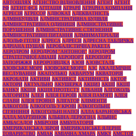
АВТОШЛЯХ
АГЕНСТВО ВІДНОВЛЕННЯ
АГЕНТ
АГЕНТ
РФ
АГЕНТ ФСБ
АГІТАЦІЯ
АГРАРІЇ
АГРАРНА КОМПАНІЯ
АГРЕСІЯ
АГРЕСОР
АДВОКАТ
АДЕКВАТНІСТЬ
АДМІНБУДІВЛЯ
АДМІНІСТРАТИВНА БУДІВЛЯ
АДМІНІСТРАТИВНА ОДИНИЦЯ
АДМІНІСТРАТИВНЕ
ПОРУШЕННЯ
АДМІНІСТРАТИВНЕ СТЯГНЕННЯ
АДМІНІСТРАТИВНІ ПИТАННЯ
АДМІНМАТЕРІАЛИ
АДОЛЬФ ГІТЛЕР
АДРЕСА
АДРЕСИ
АДРЕСНА ТАБЛИЧКА
АДРІАНА ПУЩАК
АЕРОБАЛІСТИЧНА РАКЕТА
АЕРОДРОМ
АЕРОДРОМ "АНТОНОВ"
АЕРОДРОМ
СТРАТЕГІЧНОЇ АВІАЦІЇ
АЕРОПОРТ
АЕРОПОРТ
ЗАПОРІЖЖЯ
АЕРОРОЗВІДКА
АЗОВ
АЗОВСТАЛЬ
АЗОВСЬКЕ МОРЕ
АЗОВСЬКЕ МОРЕ_
АЗС
АКАДЕМІЧНЕ
ВЕСЛУВАННЯ
АКАПУЛЬКО
АКВАРІУМ
АКВАТОРІЯ
АКРОБАТИ
АКТИВИ
АКТИВІСТ
АКТИВНІСТЬ
АКТОР
АКТОРИ
АКТУАЛЬНО
АКУШЕРКА
АКЦИЗ
АКЦІЇ
АКЦІЇ
БАНКУ
АКЦІЯ
АКЦІЯ ПРОТЕСТУ
АЛБАНІЯ
АЛГОКОЛЬ
АЛГОРИТМ
АЛЕЯ
АЛЕЯ ГЕРОЇВ
АЛЕЯ ПАМ'ЯТІ
АЛЕЯ
СЛАВИ
АЛЕЯ ТРОЯНД
АЛІГАТОР
АЛІМЕНТИ
АЛКОГОЛЬ
АЛКОГОЛЬ У КРОВІ
АЛКОГОЛЬНЕ
СП'ЯНІННЯ
АЛКОГОЛЬНІ НАПОЇ
АЛЛА БАРАНОВСЬКА
АЛЛА МАРТИНЮК
АЛЬБІНА ДЕРЮГІНА
АЛЬЯНС
АМБАСАДОР
АМБРОЗІЯ
АМБУЛАТОРІЯ
АМЕРИКАНСЬКА ЗБРОЯ
АМЕРИКАНСЬКЕ ЯДЕРНЕ
ТОВАРИСТВО
АМІАК
АМІАЧНА ХМАРА
АМКУ
АМСТОР