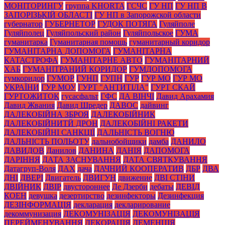
МОНІТОРИНГУ
группа KHORTA
ГСЧС
ГУ НП
ГУ НП В
ЗАПОРІЗЬКІЙ ОБЛАСТІ
ГУ НП в Запорожской области
губернатор
ГУБЕРНЕТОР
ГУДОК ПОТЯГА
Гуляйполе
Гуляйполец
Гуляйпольский район
Гуляйпольское
ГУМА
гуманитарка
Гуманитарная помощь
гуманитарный коридор
ГУМАНІТАРНА ДОПОМОГА
ГУМАНІТАРНА
КАТАСТРОФА
ГУМАНІТАРНЕ АВТО
ГУМАНІТАРНИЙ
ХАБ
ГУМАНІТРАНИЙ КОРИДОР
ГУМДОПОМОГА
гумкоридор
ГУМОР
ГУНП
ГУПН
ГУР
ГУР МО
ГУР МО
УКРАЇНИ
ГУР МОУ
ГУРТ "АНТИТІЛА"
ГУРТ СКАЙ
ГУРТОЖИТОК
гусасфальт
ГФС
ДА ВІНЧІ
Давид Арахамия
Давид Жвания
Давид Шредер
ДАВОС
дайвинг
ДАЛЕКОБІЙНА ЗБРОЯ
ДАЛЕКОБІЙНИК
ДАЛЕКОБІЙНИТЙ ДРОН
ДАЛЕКОБІЙНІ РАКЕТИ
ДАЛЕКОБІЙНІ САНКЦІЇ
ДАЛЬНІСТЬ ВОГНЮ
ДАЛЬНІСТЬ ПОЛЬОТУ
дальнобойщики
дамба
ДАНИЛО
ДАВИДОВ
Данилов
ДАНИНА
ДАНІЯ
ДАПОМОГА
ДАРІННЯ
ДАТА ЗАСНУВАННЯ
ДАТА СВЯТКУВАННЯ
Датагруп-Воля
ДАХ
дача
ДАЧНИЙ КООПЕРАТИВ
ДБР
ДВА
ДНІ
ДВЕРІ
Двигатель
ДВИГУН
движение
ДВІ СТІНИ
ДВІЙНИК
ДВІР
двустороннее
Де Дзерби
дебаты
ДЕВІД
КОЕН
девушка
дезертирство
дезинфекторы
Дезинфекция
ДЕЗІНФОРМАЦІЯ
декларация
декларирование
декоммунизация
ДЕКОМУНІЗАЦІЯ
ДЕКОМУНІЗАЦІЯ
ПЕРЕЙМЕНУВАННЯ
ДЕКОРАЦІЯ
ДЕМЕНЦІЯ