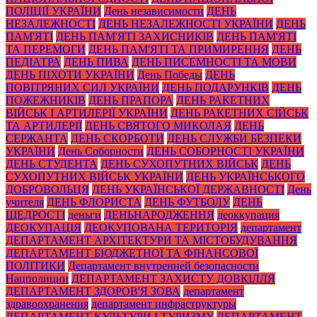
ПОЛІЦІЇ УКРАЇНИ
День независимости
ДЕНЬ
НЕЗАЛЕЖНОСТІ
ДЕНЬ НЕЗАЛЕЖНОСТІ УКРАЇНИ
ДЕНЬ
ПАМ'ЯТІ
ДЕНЬ ПАМ'ЯТІ ЗАХИСНИКІВ
ДЕНЬ ПАМ'ЯТІ
ТА ПЕРЕМОГИ
ДЕНЬ ПАМ'ЯТІ ТА ПРИМИРЕННЯ
ДЕНЬ
ПЕДІАТРА
ДЕНЬ ПИВА
ДЕНЬ ПИСЕМНОСТІ ТА МОВИ
ДЕНЬ ПІХОТИ УКРАЇНИ
День Победы
ДЕНЬ
ПОВІТРЯНИХ СИЛ УКРАЇНИ
ДЕНЬ ПОДАРУНКІВ
ДЕНЬ
ПОЖЕЖНИКІВ
ДЕНЬ ПРАПОРА
ДЕНЬ РАКЕТНИХ
ВІЙСЬК І АРТИЛЕРІЇ УКРАЇНИ
ДЕНЬ РАКЕТНИХ СІЙСЬК
ТА АРТИЛЕРІЇ
ДЕНЬ СВЯТОГО МИКОЛАЯ
ДЕНЬ
СЕРЖАНТА
ДЕНЬ СКОРБОТИ
ДЕНЬ СЛУЖБИ БЕЗПЕКИ
УКРАЇНИ
День Соборности
ДЕНЬ СОБОРНОСТІ УКРАЇНИ
ДЕНЬ СТУДЕНТА
ДЕНЬ СУХОПУТНИХ ВІЙСЬК
ДЕНЬ
СУХОПУТНИХ ВІЙСЬК УКРАЇНИ
ДЕНЬ УКРАЇНСЬКОГО
ДОБРОВОЛЬЦЯ
ДЕНЬ УКРАЇНСЬКОЇ ДЕРЖАВНОСТІ
День
учителя
ДЕНЬ ФЛОРИСТА
ДЕНЬ ФУТБОЛУ
ДЕНЬ
ЩЕДРОСТІ
деньги
ДЕНЬНАРОДЖЕННЯ
деоккупация
ДЕОКУПАЦІЯ
ДЕОКУПОВАНА ТЕРИТОРІЯ
департамент
ДЕПАРТАМЕНТ АРХІТЕКТУРИ ТА МІСТОБУДУВАННЯ
ДЕПАРТАМЕНТ БЮДЖЕТНОЇ ТА ФІНАНСОВОЇ
ПОЛІТИКИ
Департамент внутренней безопасности
Нацполиции
ДЕПАРТАМЕНТ ЗАХИСТУ ДОВКІЛЛЯ
ДЕПАРТАМЕНТ ЗДОРОВ'Я ЗОВА
департамент
здравоохранения
департамент инфраструктуры
ДЕПАРТАМЕНТ КУЛЬТУРИ І ТУРИЗМУ
ДЕПАРТАМЕНТ