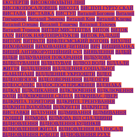
ЕКСТЕРТІВ
ВИСОКОВОЛЬТНІ ЛІНІЇ
ВИСОКОПОСАДОВЕЦЬ
ВИСОТА
ВИСПУП ГУРТУ СКАЙ
ВИСТАВА
ВИСТАВКА
ВИСТУП
Виталий Боговин
Виталий
Гончаренко
Виталий Змиенко
Виталий Ким
Виталий Кличко
Виталий Олешко
Виталий Тишечко
Виталий Толочек
Виталий Туринок
ВИТВІР МИСТЕЦТВА
ВИТОК
ВИТОК
ГАЗУ
ВИТОК НАФТОПРОДУКТІВ
ВИТОК РАДІАЦІЇ
ВИТОРГ
ВИТРАТИ
ВИФЛЕЄМСЬКИЙ ВОГОНЬ
ВИХІДНІ
ВИХОВАННЯ
ВИХОВАННЯ ДИТИНИ
ВИЧ
ВИШИВАНКА
ВИЩІЙ АНТИКОРУПЦІЙНИЙ СУД
ВИЯВЛЕННЯ
ВІДБІЙ
ВІДБІР
ВІДБУВАННЯ ПОКАРАННЯ
ВІДБУДОВА
ВІДВІДУВАННЯ
ВІДВІДУВАЧІ
ВІДВОЗ ВОДИ
ВІДДАЛИ
ЖИТТЯ
ВІДДІЛЕННЯ
ВІДДІЛЕННЯ СОЦІАЛЬНОЇ
РЕАБІЛІТАЦІЇ
ВІДДІЛЕННЯ УКРПОШТИ
ВІДЕО
ВІДЕОЗВ'ЯЗОК
ВІДЕОЗВЕРНЕННЯ
ВІДЕОІГРИ
ВІДЕОСАПИС
ВІДЕОСПОСТЕРЕЖЕННЯ
ВІДЗНАКА
ВІДКАТ
ВІДКЛИКАННЯ
ВІДКЛЮЧЕННЯ
ВІДКЛЮЧЕННЯ
ВОДИ
ВІДКЛЮЧЕННЯ СВІТЛА
ВІДКРИВАЄ ДВЕРІ
ВІДКРИТА ТЕРИТОРІЯ
ВІДКРИТЕ ТРЕНУВАННЯ
ВІДКРИТІ ВОДОЙМИ
ВІДКРИТТЯ
ВІДКРИТТЯ
ВИСТАВКИ
ВІДЛУННЯ
ВІДМИВАННЯ
ВІДМИВАННЯ
ГРОШЕЙ
ВІДМОВА
ВІДМОВА ВІД СПАДЩИНИ
ВІДНОВЛЕННЯ
ВІДНОВЛЕННЯ БУДИНКІВ
ВІДНОВЛЕННЯ ЖИТЛА
ВІДНОВЛЕННЯ НА ПОСАДІ
ВІДНОВЛЕННЯ РОБОТИ
ВІДНОВЛЕННЯ РУХУ