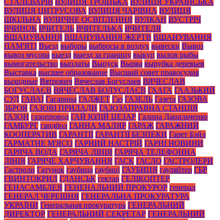
СТАЛЕВАРІВ
ВУЛИЦЯ ТРОЇЦЬКА
ВУЛИЦЯ УКРАЇНСЬКА
ВУЛИЦЯ ЦИТРУСОВА
ВУЛИЦЯ ЧАРІВНА
ВУЛИЦЯ
ШКІЛЬНА
ВУЛИЧНЕ ОСВІТЛЕННЯ
ВУЛКАН
ВУСТРІЧ
ВЧИНОК
ВЧИТЕЛЬ
ВЧИТЕЛЬКА
ВЧИТЕЛЯ
ВШАНУВАННЯ
ВШАНУВАННЯ ЖЕРТВ
ВШАНУВАННЯ
ПАМ'ЯТІ
Въезд
выборы
выбросы в воздух
вывески
Вывоз
вывоз мусора
выезд
выезд за границу
выкуп
вылов рыбы
вымогательство
выплаты
Выпуск
Вырва
вырубка деревьев
Выставка
высшее образование
Высший совет правосудия
выходные
Вятрович
Вячеслав Богуслаев
ВЯЧЕСЛАВ
БОГУСЛАЄВ
ВЯЧЕСЛАВ БОЛУСЛАЄВ
ГААГА
ГААЗЬКИЙ
СУД
ГАВАЇ
Гагарина
ГАДЖЕТ
Газ
ГАЗЕЛЬ
Газета
ГАЗОВА
ЗБРОЯ
ГАЗОВІ ПРИЛАДИ
ГАЗОЗАПРАВНА СТАНЦІЯ
ГАЗОН
газопровод
ГАЙ ЮЛІЙ ЦЕЗАР
Галина Данильченко
ГАМБУРГ
гандбол
ГАННА МАЛЯР
ГАРАЖ
ГАРАЖНИЙ
КООПЕРАТИВ
ГАРАНТІЇ
ГАРАНТІЇ БЕЗПЕКИ
Гарет Бэйл
ГАРМАТНЕ М'ЯСО
ГАРНИЙ НАСТРІЙ
ГАРНІ НОВИНИ
ГАРЯЧА ВОДА
ГАРЯЧА ЛІНІЯ
ГАРЯЧА ТЕЛЕФОННА
ЛІНІЯ
ГАРЯЧЕ ХАРЧУВАННЯ
ГАСК
ГАСЛО
ГАСТРОЛЕРИ
Гастроли
Гатунок
гаубица
гаубиці
ГАУБИЦЯ
гауляйтер
ГБР
ГВИНТОКРИЛ
ГДАНСЬК
гектар
ГЕЛІКОПТЕР
ГЕНАСАМБЛЕЯ
ГЕНЕНАЛЬНИЙ ПРОКУРОР
генерал
ГЕНЕРАЛ ЧЕРЕШНЯ
ГЕНЕРАЛЬНА ПРОКУРАТУРА
УКРАЇНИ
Генеральная прокуратура
ГЕНЕРАЛЬНИЙ
ДИРЕКТОР
ГЕНЕРАЛЬНИЙ СЕКРЕТАР
ГЕНЕРАЛЬНИЙ