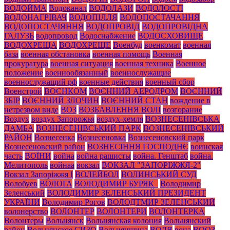
ВОДОЙМА
Водоканал
ВОДОЛАЗИ
ВОДОЛОСТІ
ВОДОНАГРІВАЧ
ВОДОПІЛЛЯ
ВОДОПОСТАЧАННЯ
ВОДОПОСТАЧЯННЯ
ВОДОПРОВІД
ВОДОПРОВІДНА
ГАЛУЗЬ
водопровод
Водоснабжение
ВОДОСХОВИЩЕ
ВОДОХРЕЩА
ВОДОХРЕЩЕ
Военбуд
военкомат
военная
база
военная обстановка
военная помощь
Военная
прокуратура
военная ситуация
военная техника
Военное
положение
военнообязанный
военнослужащие
военнослужащий рф
военные действия
военный сбор
Военстрой
ВОЄНКОМ
ВОЄННИЙ АЕРОДРОМ
ВОЄННИЙ
ЗБІР
ВОЄННИЙ ЗЛОЧИН
ВОЄННИЙ СТАН
вождение в
нетрезвом виде
ВОЗ
ВОЗБАВЛЕННЯ ВОЛІ
возгорание
Воздух
воздух Запорожья
воздух-хемля
ВОЗНЕСЕНІВСЬКА
ДАМБА
ВОЗНЕСЕНІВСЬКИЙ ПАРК
ВОЗНЕСЕНІВСЬКИЙ
РАЙОН
Вознесенка
Вознесеновка
Вознесеновский парк
Вознесеновский район
ВОЗНЕСІННЯ ГОСПОДНЄ
воинская
часть
ВОЇНИ
война
война рашисты
война. Генштаб
война.
Мелитополь
войнаа
вокзал
ВОКЗАЛ "ЗАПОРІЖЖЯ-2"
Вокзал Запоріжжя І
ВОЛЕЙБОЛ
ВОЛИНСЬКИЙ СУД
Волобуев
ВОЛОГА
ВОЛОДИМИР БУРЯК_
Володимир
Зеленський
ВОЛОДИМИР ЗЕЛЕНСЬКИЙ ПРЕЗИДЕНТ
УКРАЇНИ
Володимир Рогов
ВОЛОДТМИР ЗЕЛЕНСЬКИЙ
волонерство
ВОЛОНТЕР
ВОЛОНТЕРИ
ВОЛОНТЕРКА
Волонтеры
Вольнянск
Вольнянская колония
Вольнянский
район
Вольнянское СИЗО
Вольнянщина
ВОЛЯ
вона
ВООЗ