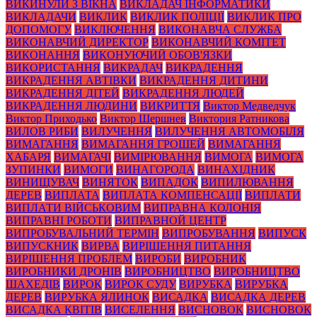
ВИКИНУЛИ З ВІКНА
ВИКЛАДАЧ ІНФОРМАТИКИ
ВИКЛАДАЧИ
ВИКЛИК
ВИКЛИК ПОЛІЦІЇ
ВИКЛИК ПРО
ДОПОМОГУ
ВИКЛЮЧЕННЯ
ВИКОНАВЧА СЛУЖБА
ВИКОНАВЧИЙ ДИРЕКТОР
ВИКОНАВЧИЙ КОМІТЕТ
ВИКОНАННЯ
ВИКОНУЮЧИЙ ОБОВ'ЯЗКИ
ВИКОРИСТАННЯ
ВИКРАДАЧ
ВИКРАДЕННЯ
ВИКРАДЕННЯ АВТІВКИ
ВИКРАДЕННЯ ДИТИНИ
ВИКРАДЕННЯ ДІТЕЙ
ВИКРАДЕННЯ ЛЮДЕЙ
ВИКРАДЕННЯ ЛЮДИНИ
ВИКРИТТЯ
Виктор Медведчук
Виктор Приходько
Виктор Шершнев
Виктория Ратникова
ВИЛОВ РИБИ
ВИЛУЧЕННЯ
ВИЛУЧЕННЯ АВТОМОБІЛЯ
ВИМАГАННЯ
ВИМАГАННЯ ГРОШЕЙ
ВИМАГАННЯ
ХАБАРЯ
ВИМАГАЧІ
ВИМІРЮВАННЯ
ВИМОГА
ВИМОГА
ЗУПИНКИ
ВИМОГИ
ВИНАГОРОДА
ВИНАХІДНИК
ВИНИЩУВАЧ
ВИНЯТОК
ВИПАДОК
ВИПИЛЮВАННЯ
ДЕРЕВ
ВИПЛАТА
ВИПЛАТА КОМПЕНСАЦІЇ
ВИПЛАТИ
ВИПЛАТИ ВІЙСЬКОВИМ
ВИПРАВНА КОЛОНІЯ
ВИПРАВНІ РОБОТИ
ВИПРАВНОЙ ЦЕНТР
ВИПРОБУВАЛЬНИЙ ТЕРМІН
ВИПРОБУВАННЯ
ВИПУСК
ВИПУСКНИК
ВИРВА
ВИРІШЕННЯ ПИТАННЯ
ВИРІШЕННЯ ПРОБЛЕМ
ВИРОБИ
ВИРОБНИК
ВИРОБНИКИ ДРОНІВ
ВИРОБНИЦТВО
ВИРОБНИЦТВО
ШАХЕДІВ
ВИРОК
ВИРОК СУДУ
ВИРУБКА
ВИРУБКА
ДЕРЕВ
ВИРУБКА ЯЛИНОК
ВИСАДКА
ВИСАДКА ДЕРЕВ
ВИСАДКА КВІТІВ
ВИСЕЛЕННЯ
ВИСНОВОК
ВИСНОВОК