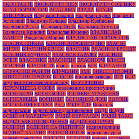
ВКОНТАКТЕ
ВКОРОТИТИ ВІКУ
ВКОРОТИТИ СОБІ ВІКУ
ВЛАД ПОГОРЄЛОВ
ВЛАД ЯМА
ВЛАДА
ВЛАДА
ЗАПОРІЖЖЯ
Владимир Баранов
Владимир Буряк
Владимир
Зеленский
Владимир Кальцев
Владимир Крейденко
Владимир Рыкун
Владимир Серба
Владимир Хомутов
Владислав Криклий
Владислав Куценко
ВЛАДИСЛАВ
МАНГЕР
Владислав Мороко
ВЛАДИСЛАВ ПОГОРЄЛОВ
ВЛАСНА СПРАВА
ВЛАСНЕ ВИРОБНИЦТВО
ВЛАСНЕ
ЖИТЛО
ВЛАСНИЙ БІЗНЕС
ВЛАСНИК
ВЛАСНИК БРЕНДУ
ВЛАСНИК БУДИНКУ
ВЛАСНИК ГАРАЖУ
ВЛАСНИК
ОСЕЛІ
ВЛАСНИКИ
ВЛАСНИЦЯ
ВЛАСНІ ОЧІ
ВЛАСНІ
ПОТРЕБИ
ВЛАСНІСТЬ
власть
власюк
ВЛК
ВЛУЧАННЯ
ВЛУЧАННЯ РАКЕТИ
ВЛУЧЕННЯ
ВМС
ВНЕСЕННЯ ЗМІН
ВНЕСЕННЯ ПРАВОК
ВНЕСОК
внешняя разведка
ВНЗ
ВНО
внутренне перемещенные лица
ВНУТРІШНЬО
ПЕРЕМІЩЕНА ОСОБА
вовлечение в проституцию
ВОГНЕБЕРЦІ
ВОГНЕБОРЦІ
ВОГНЕВЕ УРАЖЕННЯ
ВОГНЕХРЕЩА
ВОГНИЩЕ
ВОГНЯНИЙ ДОЩ
ВОГОНЬ
ВОГОНЬ НЕБЕЗПЕКА
Вода
ВОДА ЙДЕ
Водитель
водительские
водительское удостоверение
ВОДІЇ
ВОДІЙ
ВОДІЙ 84 МАРШРУТУ
ВОДІЙ КЕРМАНИЧ
ВОДІЙ ТАКСІ
ВОДІЙСЬКЕ ПОСВІДЧЕННЯ
ВОДІЙСЬКІ ПРАВА
ВОДІННЯ
ВОДІННЯ НА ПІДПИТКУ
водная полиция
ВОДНИЙ БАЛАНС
ВОДНИЙ ПОТІК
водные ресурсы
водный транспорт
ВОДОГІН
ВОДОГОН
водоем
водозабор