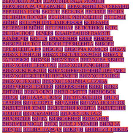
ВЕРХОВНА РАДА
ВЕРХОВНА РАДА УКРАЇНИ
ВЕРХОВНА РАДА УКРАЇНИ_
ВЕРХОВНИЙ СУД УКРАЇНИ
ВЕРШИНА ГОРИ
ВЕСЕЛЕ
ВЕСЕЛКА
ВЕСІЛЛЯ
ВЕСНА
ВЕСНЯНА ПОГОДА
ВЕСНЯНЕ РІВНОДЕННЯ
ВЕТЕРАН
ВІЙНИ
ВЕТЕРАН ПРО. ЗАПОРІЖЖЯ
ВЕТЕРАНИ
ВЕТЕРАНИ ВІЙНИ
ВЕТЕРИНАР
ВЕТКЛІНІКА
ВЕТО
ВЕТПАСПОРТ
ВЕЧЕРЯ
ВЖАНУВАННЯ ПАМ'ЯТІ
ВЗАЇМОДІЯ
ВЗУТТЯ
ВИБАЧЕННЯ
ВИБІР
ВИБОРИ
ВИБОРИ НА ТОТ
ВИБОРИ ПРЕЗИДЕНТА
ВИБОРИ
ПРЕЗИДЕНТА РФ
ВИБОРЦІ
ВИБОРЧА КОМІСІЯ
ВИБУХ
ВИБУХ ГРАНАТИ
ВИБУХ ОБСТРІЛ УКРАЇНИ
ВИБУХ У
ЗАПОРІЖЖІ
ВИБУХИ
ВИБУХІВКА
ВИБУХОВА ХВИЛЯ
ВИБУХОВИЙ ПРИСТРІЙ
ВИБУХОВІ РЕЧОВИНИ
ВИБУХОВІ РОБОТИ
ВИБУХОНЕБЕЗПЕЧНИЙ ПРЕДМЕТ
ВИБУХОНЕБЕЗПЕЧНІ ПРЕДМЕТИ
ВИБУХОТЕХНІКИ
ВИБУХОТЕХНІКІ
ВИБУХОТЕХНІЧНА СЛУЖБА
ВИВЕДЕННЯ ГРОШЕЙ
ВИВЕРЖЕННЯ
ВИВІЗ
ВИВІЗ
ДИТИНИ
ВИВІЗ ОБРОЇ
ВИВІЗ СМІТТЯ
ВИВНОВОК
ВИВОЗ
ВИГНАЛА З ДОМУ
ВИГОТОВЛЕННЯ
ВИГУЛ
ТВАРИН
ВИД СПОРТУ
ВИДАННЯ
ВИДАЧА ПОСИЛОК
ВИДІЛЕННЯ ЗЕМЛІ
ВИДІЛЕННЯ КОШТІА
ВИДІЛЕННЯ
КОШТІВ
ВИДОБУВАННЯ
ВИДОБУТОК ГАЗУ
ВИДОВИЩЕ
ВИДРА
ВИЗВОЛЕННЯ
ВИЗНАННЯ
ВИЗНАЧНІ МІСЦЯ
ВИЇЗД
ВИЇЗД З УКРАЇНИ
ВИЇЗД ЗА
КОРДОН
ВИЇЗНА НАРАДА
ВИКИДИ
ВИКИНУВ З ВІКНА