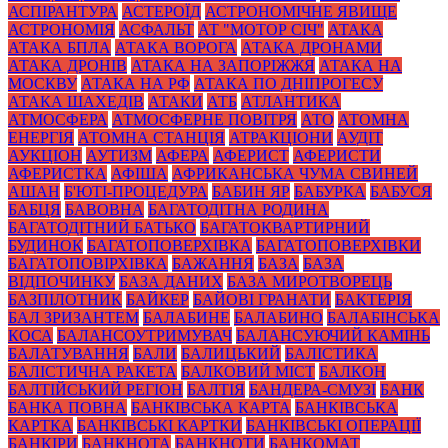
АСПІРАНТУРА
АСТЕРОЇД
АСТРОНОМІЧНЕ ЯВИЩЕ
АСТРОНОМІЯ
АСФАЛЬТ
АТ "МОТОР СІЧ"
АТАКА
АТАКА БПЛА
АТАКА ВОРОГА
АТАКА ДРОНАМИ
АТАКА ДРОНІВ
АТАКА НА ЗАПОРІЖЖЯ
АТАКА НА
МОСКВУ
АТАКА НА РФ
АТАКА ПО ДНІПРОГЕСУ
АТАКА ШАХЕДІВ
АТАКИ
АТБ
АТЛАНТИКА
АТМОСФЕРА
АТМОСФЕРНЕ ПОВІТРЯ
АТО
АТОМНА
ЕНЕРГІЯ
АТОМНА СТАНЦІЯ
АТРАКЦІОНИ
АУДІТ
АУКЦІОН
АУТИЗМ
АФЕРА
АФЕРИСТ
АФЕРИСТИ
АФЕРИСТКА
АФІША
АФРИКАНСЬКА ЧУМА СВИНЕЙ
АШАН
Б'ЮТІ-ПРОЦЕДУРА
БАБИН ЯР
БАБУРКА
БАБУСЯ
БАБЦЯ
БАВОВНА
БАГАТОДІТНА РОДИНА
БАГАТОДІТНИЙ БАТЬКО
БАГАТОКВАРТИРНИЙ
БУДИНОК
БАГАТОПОВЕРХІВКА
БАГАТОПОВЕРХІВКИ
БАГАТОПОВІРХІВКА
БАЖАННЯ
БАЗА
БАЗА
ВІДПОЧИНКУ
БАЗА ДАНИХ
БАЗА МИРОТВОРЕЦЬ
БАЗПІЛОТНИК
БАЙКЕР
БАЙОВІ ГРАНАТИ
БАКТЕРІЯ
БАЛ ЗРИЗАНТЕМ
БАЛАБИНЕ
БАЛАБИНО
БАЛАБІНСЬКА
КОСА
БАЛАНСОУТРИМУВАЧ
БАЛАНСУЮЧИЙ КАМІНЬ
БАЛАТУВАННЯ
БАЛИ
БАЛИЦЬКИЙ
БАЛІСТИКА
БАЛІСТИЧНА РАКЕТА
БАЛКОВИЙ МІСТ
БАЛКОН
БАЛТІЙСЬКИЙ РЕГІОН
БАЛТІЯ
БАНДЕРА-СМУЗІ
БАНК
БАНКА ПОВНА
БАНКІВСЬКА КАРТА
БАНКІВСЬКА
КАРТКА
БАНКІВСЬКІ КАРТКИ
БАНКІВСЬКІ ОПЕРАЦІЇ
БАНКІРИ
БАНКНОТА
БАНКНОТИ
БАНКОМАТ