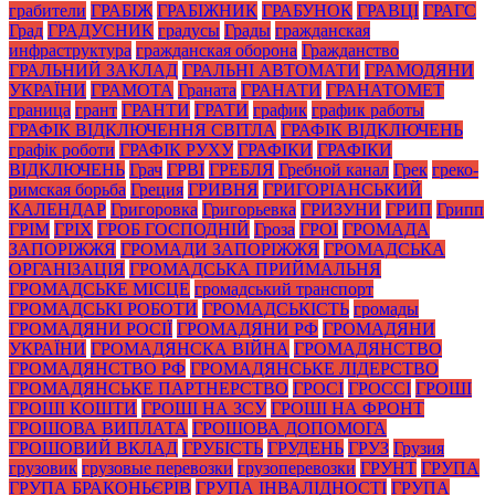
грабители
ГРАБІЖ
ГРАБІЖНИК
ГРАБУНОК
ГРАВЦІ
ГРАГС
Град
ГРАДУСНИК
градусы
Грады
гражданская
инфраструктура
гражданская оборона
Гражданство
ГРАЛЬНИЙ ЗАКЛАД
ГРАЛЬНІ АВТОМАТИ
ГРАМОДЯНИ
УКРАЇНИ
ГРАМОТА
Граната
ГРАНАТИ
ГРАНАТОМЕТ
граница
грант
ГРАНТИ
ГРАТИ
график
график работы
ГРАФІК ВІДКЛЮЧЕННЯ СВІТЛА
ГРАФІК ВІДКЛЮЧЕНЬ
графік роботи
ГРАФІК РУХУ
ГРАФІКИ
ГРАФІКИ
ВІДКЛЮЧЕНЬ
Грач
ГРВІ
ГРЕБЛЯ
Гребной канал
Грек
греко-
римская борьба
Греция
ГРИВНЯ
ГРИГОРІАНСЬКИЙ
КАЛЕНДАР
Григоровка
Григорьевка
ГРИЗУНИ
ГРИП
Грипп
ГРІМ
ГРІХ
ГРОБ ГОСПОДНІЙ
Гроза
ГРОІ
ГРОМАДА
ЗАПОРІЖЖЯ
ГРОМАДИ ЗАПОРІЖЖЯ
ГРОМАДСЬКА
ОРГАНІЗАЦІЯ
ГРОМАДСЬКА ПРИЙМАЛЬНЯ
ГРОМАДСЬКЕ МІСЦЕ
громадський транспорт
ГРОМАДСЬКІ РОБОТИ
ГРОМАДСЬКІСТЬ
громады
ГРОМАДЯНИ РОСІЇ
ГРОМАДЯНИ РФ
ГРОМАДЯНИ
УКРАЇНИ
ГРОМАДЯНСКА ВІЙНА
ГРОМАДЯНСТВО
ГРОМАДЯНСТВО РФ
ГРОМАДЯНСЬКЕ ЛІДЕРСТВО
ГРОМАДЯНСЬКЕ ПАРТНЕРСТВО
ГРОСІ
ГРОССІ
ГРОШІ
ГРОШІ КОШТИ
ГРОШІ НА ЗСУ
ГРОШІ НА ФРОНТ
ГРОШОВА ВИПЛАТА
ГРОШОВА ДОПОМОГА
ГРОШОВИЙ ВКЛАД
ГРУБІСТЬ
ГРУДЕНЬ
ГРУЗ
Грузия
грузовик
грузовые перевозки
грузоперевозки
ГРУНТ
ГРУПА
ГРУПА БРАКОНЬЄРІВ
ГРУПА ІНВАЛІДНОСТІ
ГРУПА