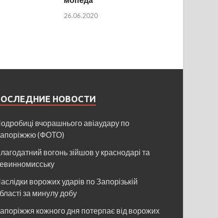
26.06.2020
ПОСЛЕДНИЕ НОВОСТИ
одробиці вчорашнього авіаудару по
апоріжжю (ФОТО)
лагодатний вогонь зійшов у краснодарі та
евинномисську
аслідки ворожих ударів по Запорізькій
бласті за минулу добу
апоріжжя кожного дня потерпає від ворожих