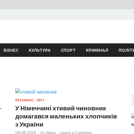
свежие новости Запоро
ласти сегодня. События Запорожья, коррупция, политика, дтп, новос
БІЗНЕС
КУЛЬТУРА
СПОРТ
КРИМІНАЛ
ПОЛІТ
РЕЗОНАНС
/
СВІТ
-
У Німеччині хтивий чиновник
домагався маленьких хлопчиків
з України
04.04.2024
-
by
Alena
-
Leave a Comment