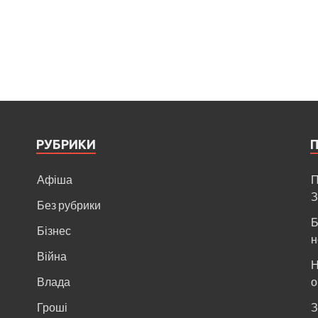
РУБРИКИ
Афіша
П
З
Без рубрики
Б
Бізнес
н
Війна
Н
и
Влада
о
Гроші
З