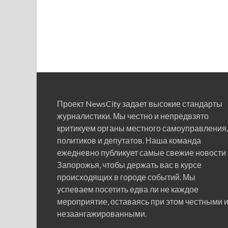
Проект NewsCity задает высокие стандарты
журналистики. Мы честно и непредвзято
критикуем органы местного самоуправления,
политиков и депутатов. Наша команда
ежедневно публикует самые свежие новости
Запорожья, чтобы держать вас в курсе
происходящих в городе событий. Мы
успеваем посетить едва ли не каждое
мероприятие, оставаясь при этом честными 
незаангажированными.