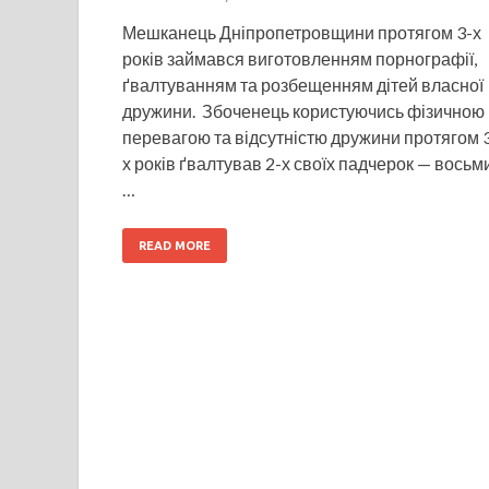
Мешканець Дніпропетровщини протягом 3-х
років займався виготовленням порнографії,
ґвалтуванням та розбещенням дітей власної
дружини. Збоченець користуючись фізичною
перевагою та відсутністю дружини протягом 
х років ґвалтував 2-х своїх падчерок — восьм
…
READ MORE