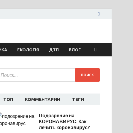
жья сегодня
ти спорта
ИКА
ЕКОЛОГІЯ
ДТП
БЛОГ
ТОП
КОММЕНТАРИИ
ТЕГИ
Подозрение на
КОРОНАВИРУС. Как
лечить коронавирус?