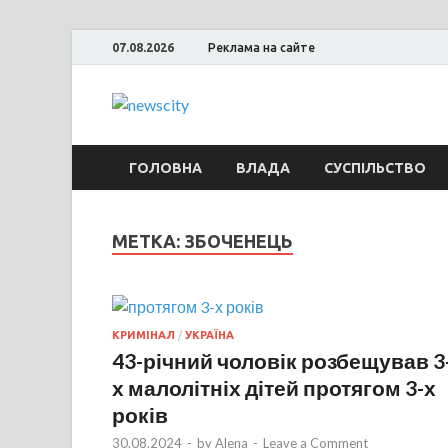
07.08.2026
Реклама на сайте
NewsCity — 
Новости Запорожья и Запорожской об
ГОЛОВНА
ВЛАДА
СУСПІЛЬСТВО
МЕТКА: ЗБОЧЕНЕЦЬ
КРИМІНАЛ
/
УКРАЇНА
43-річний чоловік розбещував 3
х малолітніх дітей протягом 3-х
років
30.08.2024
-
by
Alena
-
Leave a Comment