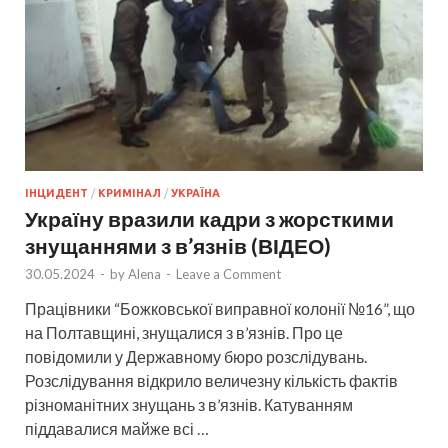
ІНЦИДЕНТ
/
КРИМІНАЛ
/
УКРАЇНА
Україну вразили кадри з жорсткими
знущаннями з в’язнів (ВІДЕО)
30.05.2024
-
by
Alena
-
Leave a Comment
Працівники “Божковської виправної колонії №16”, що
на Полтавщині, знущалися з в’язнів. Про це
повідомили у Державному бюро розслідувань.
Розслідування відкрило величезну кількість фактів
різноманітних знущань з в’язнів. Катуванням
піддавалися майже всі …