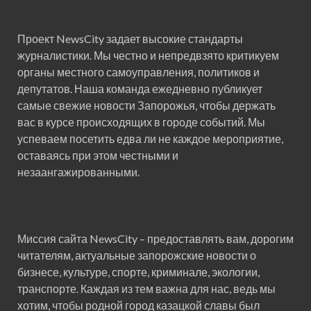
Проект NewsCity задает высокие стандарты
журналистики. Мы честно и непредвзято критикуем
органы местного самоуправления, политиков и
депутатов. Наша команда ежедневно публикует
самые свежие новости Запорожья, чтобы держать
вас в курсе происходящих в городе событий. Мы
успеваем посетить едва ли не каждое мероприятие,
оставаясь при этом честными и
незаангажированными.
Миссия сайта NewsCity – предоставлять вам, дорогим
читателям, актуальные запорожские новости о
бизнесе, культуре, спорте, криминале, экологии,
транспорте. Каждая из тем важна для нас, ведь мы
хотим, чтобы родной город казацкой славы был