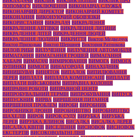
ВИКЛАДАЧИ
ВИКЛИК
ВИКЛИК ПОЛІЦІЇ
ВИКЛИК ПРО
ДОПОМОГУ
ВИКЛЮЧЕННЯ
ВИКОНАВЧА СЛУЖБА
ВИКОНАВЧИЙ ДИРЕКТОР
ВИКОНАВЧИЙ КОМІТЕТ
ВИКОНАННЯ
ВИКОНУЮЧИЙ ОБОВ'ЯЗКИ
ВИКОРИСТАННЯ
ВИКРАДАЧ
ВИКРАДЕННЯ
ВИКРАДЕННЯ АВТІВКИ
ВИКРАДЕННЯ ДИТИНИ
ВИКРАДЕННЯ ДІТЕЙ
ВИКРАДЕННЯ ЛЮДЕЙ
ВИКРАДЕННЯ ЛЮДИНИ
ВИКРИТТЯ
Виктор Медведчук
Виктор Приходько
Виктор Шершнев
Виктория Ратникова
ВИЛОВ РИБИ
ВИЛУЧЕННЯ
ВИЛУЧЕННЯ АВТОМОБІЛЯ
ВИМАГАННЯ
ВИМАГАННЯ ГРОШЕЙ
ВИМАГАННЯ
ХАБАРЯ
ВИМАГАЧІ
ВИМІРЮВАННЯ
ВИМОГА
ВИМОГА
ЗУПИНКИ
ВИМОГИ
ВИНАГОРОДА
ВИНАХІДНИК
ВИНИЩУВАЧ
ВИНЯТОК
ВИПАДОК
ВИПИЛЮВАННЯ
ДЕРЕВ
ВИПЛАТА
ВИПЛАТА КОМПЕНСАЦІЇ
ВИПЛАТИ
ВИПЛАТИ ВІЙСЬКОВИМ
ВИПРАВНА КОЛОНІЯ
ВИПРАВНІ РОБОТИ
ВИПРАВНОЙ ЦЕНТР
ВИПРОБУВАЛЬНИЙ ТЕРМІН
ВИПРОБУВАННЯ
ВИПУСК
ВИПУСКНИК
ВИРВА
ВИРІШЕННЯ ПИТАННЯ
ВИРІШЕННЯ ПРОБЛЕМ
ВИРОБИ
ВИРОБНИК
ВИРОБНИКИ ДРОНІВ
ВИРОБНИЦТВО
ВИРОБНИЦТВО
ШАХЕДІВ
ВИРОК
ВИРОК СУДУ
ВИРУБКА
ВИРУБКА
ДЕРЕВ
ВИРУБКА ЯЛИНОК
ВИСАДКА
ВИСАДКА ДЕРЕВ
ВИСАДКА КВІТІВ
ВИСЕЛЕННЯ
ВИСНОВОК
ВИСНОВОК
ЕКСТЕРТІВ
ВИСОКОВОЛЬТНІ ЛІНІЇ