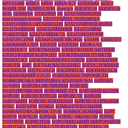
КРУТАМИ
БІЙКА
БІЙЦІ
БІЙЦІ ЗСУ
БІЛЕНЬКЕ
БІЛЕТ
БІЛИЙ ДІМ
БІЛИЙ СЛОН
Білогір'я
БІЛОРУСИ
БІЛОРУСЬ
БІЛЬ
БІЛЬМАК
БІТКОЇНИ
БК
БЛАГОВІЩЕННЯ
благодатний вогонь
БЛАГОДІЙНА ДОПОМОГА
БЛАГОДІЙНА ОРГАНІЗАЦІЯ
БЛАГОДІЙНИЙ ФОНД
БЛАГОДІЙНИК
БЛАГОДІЙНИКИ
БЛАГОДІЙНІ
ПОЖЕРТВИ
БЛАГОДІЙНІСТЬ
БЛАГОПОЛУЧЧЯ
БЛАГОУСТРІЙ
БЛАКИТНИЙ МІСЯЦЬ
БЛАНК
БЛЕКАУТ
БЛИЗЬКИЙ СХІД
БЛОГЕР
БЛОГЕРИ
БЛОКАДА
БЛОКПОСТ
БЛОКУВАННЯ
БЛОКУВАННЯ АКТИВІВ
БЛОКУВАННЯ КОРДОНУ
БЛОКУВАННЯ ПУНКТІВ
ПРОПУСКУ
БЛОКУВАННЯ РАХУНКІВ
БЛОКУВАННЯ
РОБОТИ
БМП
БОГДАН ВАСИЛЕНКО
БОГОСЛУЖІННЯ
БОГУЛАЄВ
БОГУСЛАЄВ
БОЄПРИПАС
БОЄПРИПАСИ
БОЖЕВІЛЬНИЙ СУСІД
БОЖЕВІЛЬНІ ТЕРОРИСТИ
БОЖКОВСЬКА ВИПРАВНА КОЛОНІЯ №16
БОЙОВА
ЗАДАЧА
БОЙОВА МЕДИКИНЯ
БОЙОВЕ
РОЗПОРЯДЖЕННЯ
БОЙОВИЙ ДУХ
БОЙОВИЙ КОТИК
БОЙОВІ
БОЙОВІ ВТРАТИ
БОЙОВІ ДІЇ
БОЙОВІ
ЗАВДАННЯ
БОЙОВІ ЗІТКНЕННЯ
БОЙОВІ НАВЧАННЯ
БОКС
БОЛГАРІЯ
БОМБА
БОМБАРДУВАЛЬНИК
БОМБАРДУВАЛЬНИК ТУ-95
БОМБОСХОВИЩЕ
БОРГ
БОРГИ
БОРДЕЛЬ
БОРЕЦЬ
БОРИС ДЖОНСОН
БОРИС
ТОДУРОВ
БОРИСПІЛЬ
БОРОДИНСЬКИЙ МІКРОРАЙОН
БОРОТЬБА
БОРОТЬБА З ВОРОГОМ
БОРОТЬБА ЗА