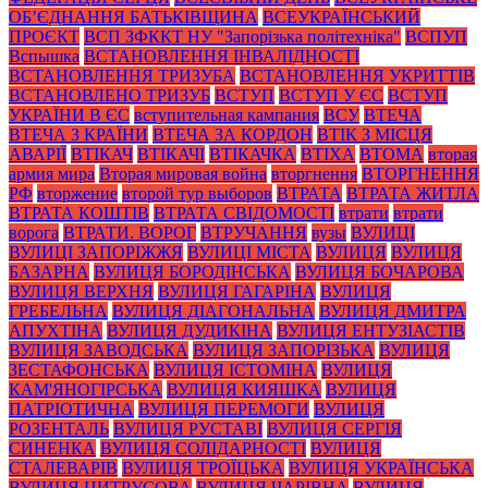
ОБ’ЄДНАННЯ БАТЬКІВЩИНА
ВСЕУКРАЇНСЬКИЙ
ПРОЄКТ
ВСП ЗФККТ НУ "Запорізька політехніка"
ВСПУП
Вспышка
ВСТАНОВЛЕННЯ ІНВАЛІДНОСТІ
ВСТАНОВЛЕННЯ ТРИЗУБА
ВСТАНОВЛЕННЯ УКРИТТІВ
ВСТАНОВЛЕНО ТРИЗУБ
ВСТУП
ВСТУП У ЄС
ВСТУП
УКРАЇНИ В ЄС
вступительная кампания
ВСУ
ВТЕЧА
ВТЕЧА З КРАЇНИ
ВТЕЧА ЗА КОРДОН
ВТІК З МІСЦЯ
АВАРІЇ
ВТІКАЧ
ВТІКАЧІ
ВТІКАЧКА
ВТІХА
ВТОМА
вторая
армия мира
Вторая мировая война
вторгнення
ВТОРГНЕННЯ
РФ
вторжение
второй тур выборов
ВТРАТА
ВТРАТА ЖИТЛА
ВТРАТА КОШТІВ
ВТРАТА СВІДОМОСТІ
втрати
втрати
ворога
ВТРАТИ. ВОРОГ
ВТРУЧАННЯ
вузы
ВУЛИЦІ
ВУЛИЦІ ЗАПОРІЖЖЯ
ВУЛИЦІ МІСТА
ВУЛИЦЯ
ВУЛИЦЯ
БАЗАРНА
ВУЛИЦЯ БОРОДІНСЬКА
ВУЛИЦЯ БОЧАРОВА
ВУЛИЦЯ ВЕРХНЯ
ВУЛИЦЯ ГАГАРІНА
ВУЛИЦЯ
ГРЕБЕЛЬНА
ВУЛИЦЯ ДІАГОНАЛЬНА
ВУЛИЦЯ ДМИТРА
АПУХТІНА
ВУЛИЦЯ ДУДИКІНА
ВУЛИЦЯ ЕНТУЗІАСТІВ
ВУЛИЦЯ ЗАВОДСЬКА
ВУЛИЦЯ ЗАПОРІЗЬКА
ВУЛИЦЯ
ЗЕСТАФОНСЬКА
ВУЛИЦЯ ІСТОМІНА
ВУЛИЦЯ
КАМ'ЯНОГІРСЬКА
ВУЛИЦЯ КИЯШКА
ВУЛИЦЯ
ПАТРІОТИЧНА
ВУЛИЦЯ ПЕРЕМОГИ
ВУЛИЦЯ
РОЗЕНТАЛЬ
ВУЛИЦЯ РУСТАВІ
ВУЛИЦЯ СЕРГІЯ
СИНЕНКА
ВУЛИЦЯ СОЛІДАРНОСТІ
ВУЛИЦЯ
СТАЛЕВАРІВ
ВУЛИЦЯ ТРОЇЦЬКА
ВУЛИЦЯ УКРАЇНСЬКА
ВУЛИЦЯ ЦИТРУСОВА
ВУЛИЦЯ ЧАРІВНА
ВУЛИЦЯ