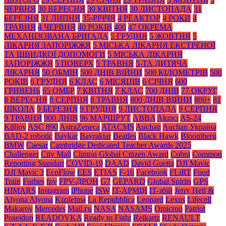
ЧЕРВНЯ
30 ВЕРЕСНЯ
30 КВІТНЯ
30 ЛИСТОПАДА
31
БЕРЕЗНЯ
31 ЛИПНЯ
35-РІЧЧЯ
4 РЕАКТОР
4 РОКИ
4
ТРАВНЯ
4 ЧЕРВНЯ
40 РОКІВ
400
47 ОКРЕМА
МЕХАНІЗОВАНА БРИГАДА
5 ГРУДНЯ
5 ЖОВТНЯ
5
ЛІКАРНЯ ЗАПОРІЖЖЯ
5 МІСЬКА ЛІКАРНЯ ЕКСТРЕНОЇ
ТА ШВИДКОЇ ДОПОМОГИ
5 МІСЬКА ЛІКАРНЯ
ЗАПОРІЖЖЯ
5 ПОВЕРХ
5 ТРАВНЯ
5-ТА ДИТЯЧА
ЛІКАРНЯ
50 ОБМІН
500 ДНІВ ВІЙНИ
500 КІЛОМЕТРІВ
500
РОКІВ
6 ГРУДНЯ
6 КЛАС
6 МІСЯЦІВ
6 СІЧНЯ
600
ГРИВЕНЬ
65 ОМБР
7 КВІТНЯ
7 КЛАС
700 ДНІВ
77 ОКРУГ
8 ВЕРЕСНЯ
8 СЕРПНЯ
8 ТРАВНЯ
800 ДНІВ ВІЙНИ
800+
81
ШКОЛА
9 БЕРЕЗНЯ
9 ГРУДНЯ
9 ЛИСТОПАДА
9 СЕРПНЯ
9 ТРАВНЯ
900 ДНІВ
96 МАРШРУТ
ABBA
Akıncı
AS-24
Killjoy
ASC 890
AstraZeneca
ATACMS
Auchan
Auchan Україна
BAD-2 robotic
Baykar
Bayraktar
Beatles
Black Нawk
Bloomberg
BMW
Caesar
Cambridge Dedicated Teacher Awards 2025
Challenger
City Mall
Clinton Global Citizen Award
Cobra
Common
Reporting Standart
COVID-19
DAAD
David Guetta
DJI Mavic
DJI Mavic 3
EcoFlow
EES
ETIAS
F-16
Facebook
FLiRT
Food
Train
Forbes
fpv
FPV-ДРОН
G7
GEPARD
Global Spirits
GPS
HIMARS
Instagram
iPhone
ISW
IT-АРМІЯ
IT-збій
Jerry Heil &
Alyona Alyona
Kızılelma
La Repubblica
Leopard
Lexus
Lifecell
Makarov
Mercedes
Mаil.гu
NASA
NASAMS
Omicron
Patriot
Poseidon
READOVKA
Ready to Fight
Reikartz
RENAULT