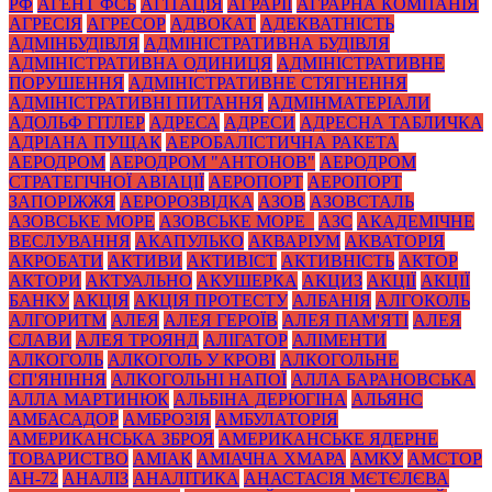
РФ
АГЕНТ ФСБ
АГІТАЦІЯ
АГРАРІЇ
АГРАРНА КОМПАНІЯ
АГРЕСІЯ
АГРЕСОР
АДВОКАТ
АДЕКВАТНІСТЬ
АДМІНБУДІВЛЯ
АДМІНІСТРАТИВНА БУДІВЛЯ
АДМІНІСТРАТИВНА ОДИНИЦЯ
АДМІНІСТРАТИВНЕ
ПОРУШЕННЯ
АДМІНІСТРАТИВНЕ СТЯГНЕННЯ
АДМІНІСТРАТИВНІ ПИТАННЯ
АДМІНМАТЕРІАЛИ
АДОЛЬФ ГІТЛЕР
АДРЕСА
АДРЕСИ
АДРЕСНА ТАБЛИЧКА
АДРІАНА ПУЩАК
АЕРОБАЛІСТИЧНА РАКЕТА
АЕРОДРОМ
АЕРОДРОМ "АНТОНОВ"
АЕРОДРОМ
СТРАТЕГІЧНОЇ АВІАЦІЇ
АЕРОПОРТ
АЕРОПОРТ
ЗАПОРІЖЖЯ
АЕРОРОЗВІДКА
АЗОВ
АЗОВСТАЛЬ
АЗОВСЬКЕ МОРЕ
АЗОВСЬКЕ МОРЕ_
АЗС
АКАДЕМІЧНЕ
ВЕСЛУВАННЯ
АКАПУЛЬКО
АКВАРІУМ
АКВАТОРІЯ
АКРОБАТИ
АКТИВИ
АКТИВІСТ
АКТИВНІСТЬ
АКТОР
АКТОРИ
АКТУАЛЬНО
АКУШЕРКА
АКЦИЗ
АКЦІЇ
АКЦІЇ
БАНКУ
АКЦІЯ
АКЦІЯ ПРОТЕСТУ
АЛБАНІЯ
АЛГОКОЛЬ
АЛГОРИТМ
АЛЕЯ
АЛЕЯ ГЕРОЇВ
АЛЕЯ ПАМ'ЯТІ
АЛЕЯ
СЛАВИ
АЛЕЯ ТРОЯНД
АЛІГАТОР
АЛІМЕНТИ
АЛКОГОЛЬ
АЛКОГОЛЬ У КРОВІ
АЛКОГОЛЬНЕ
СП'ЯНІННЯ
АЛКОГОЛЬНІ НАПОЇ
АЛЛА БАРАНОВСЬКА
АЛЛА МАРТИНЮК
АЛЬБІНА ДЕРЮГІНА
АЛЬЯНС
АМБАСАДОР
АМБРОЗІЯ
АМБУЛАТОРІЯ
АМЕРИКАНСЬКА ЗБРОЯ
АМЕРИКАНСЬКЕ ЯДЕРНЕ
ТОВАРИСТВО
АМІАК
АМІАЧНА ХМАРА
АМКУ
АМСТОР
АН-72
АНАЛІЗ
АНАЛІТИКА
АНАСТАСІЯ МЄТЄЛЄВА