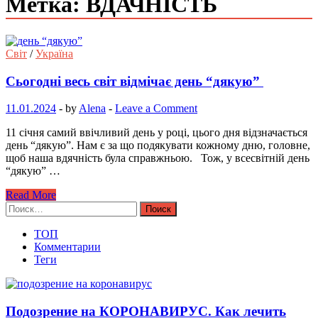
Метка: ВДАЧНІСТЬ
Світ
/
Україна
Сьогодні весь світ відмічає день “дякую”
11.01.2024
-
by
Alena
-
Leave a Comment
11 січня самий ввічливий день у році, цього дня відзначається
день “дякую”. Нам є за що подякувати кожному дню, головне,
щоб наша вдячність була справжньою. Тож, у всесвітній день
“дякую” …
Read More
Найти:
ТОП
Комментарии
Теги
Подозрение на КОРОНАВИРУС. Как лечить