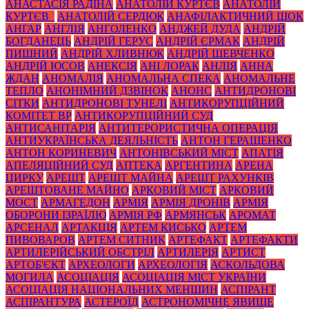
АНАСТАСІЯ РАДІНА
АНАТОЛІЙ КУРТЄВ
АНАТОЛІЙ
КУРТЄВ_
АНАТОЛІЙ СЕРДЮК
АНАФІЛАКТИЧНИЙ ШОК
АНГАР
АНГЛІЯ
АНГОЛЕНКО
АНДЖЕЙ ДУДА
АНДРІЙ
БОГДАНЕЦЬ
АНДРІЙ ГЕРУС
АНДРІЙ ЄРМАК
АНДРІЙ
ПИШНИЙ
АНДРІЙ ХЛИВНЮК
АНДРІЙ ШЕВЧЕНКО
АНДРІЙ ЮСОВ
АНЕКСІЯ
АНІ ЛОРАК
АНЛІЯ
АННА
ЖДАН
АНОМАЛІЯ
АНОМАЛЬНА СПЕКА
АНОМАЛЬНЕ
ТЕПЛО
АНОНІМНИЙ ДЗВІНОК
АНОНС
АНТИДРОНОВІ
СІТКИ
АНТИДРОНОВІ ТУНЕЛІ
АНТИКОРУПЦІЙНИЙ
КОМІТЕТ ВР
АНТИКОРУПЦІЙНИЙ СУД
АНТИСАНІТАРІЯ
АНТИТЕРОРИСТИЧНА ОПЕРАЦІЯ
АНТИУКРАЇНСЬКА ДЕЯЛЬНІСТЬ
АНТОН ГЕРАЩЕНКО
АНТОН КОРИНЕВИЧ
АНТОНІВСЬКИЙ МІСТ
АПАТІЯ
АПЕЛЯЦІЙНИЙ СУД
АПТЕКА
АРГЕНТИНА
АРЕНА
ЦИРКУ
АРЕШТ
АРЕШТ МАЙНА
АРЕШТ РАХУНКІВ
АРЕШТОВАНЕ МАЙНО
АРКОВИЙ МІСТ
АРКОВИЙ
МОСТ
АРМАГЕДОН
АРМІЯ
АРМІЯ ДРОНІВ
АРМІЯ
ОБОРОНИ ІЗРАЇЛЮ
АРМІЯ РФ
АРМЯНСЬК
АРОМАТ
АРСЕНАЛ
АРТАКЦІЯ
АРТЕМ КИСЬКО
АРТЕМ
ПИВОВАРОВ
АРТЕМ СИТНИК
АРТЕФАКТ
АРТЕФАКТИ
АРТИЛЕРІЙСЬКИЙ ОБСТРІЛ
АРТИЛЕРІЯ
АРТИСТ
АРТОБ'ЄКТ
АРХЕОЛОГИ
АРХЕОЛОГІЯ
АСКОЛЬДОВА
МОГИЛА
АСОЦІАЦІЯ
АСОЦІАЦІЯ МІСТ УКРАЇНИ
АСОЦІАЦІЯ НАЦІОНАЛЬНИХ МЕНШИН
АСПІРАНТ
АСПІРАНТУРА
АСТЕРОЇД
АСТРОНОМІЧНЕ ЯВИЩЕ