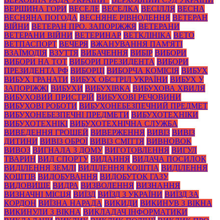
ВЕРШИНА ГОРИ
ВЕСЕЛЕ
ВЕСЕЛКА
ВЕСІЛЛЯ
ВЕСНА
ВЕСНЯНА ПОГОДА
ВЕСНЯНЕ РІВНОДЕННЯ
ВЕТЕРАН
ВІЙНИ
ВЕТЕРАН ПРО. ЗАПОРІЖЖЯ
ВЕТЕРАНИ
ВЕТЕРАНИ ВІЙНИ
ВЕТЕРИНАР
ВЕТКЛІНІКА
ВЕТО
ВЕТПАСПОРТ
ВЕЧЕРЯ
ВЖАНУВАННЯ ПАМ'ЯТІ
ВЗАЇМОДІЯ
ВЗУТТЯ
ВИБАЧЕННЯ
ВИБІР
ВИБОРИ
ВИБОРИ НА ТОТ
ВИБОРИ ПРЕЗИДЕНТА
ВИБОРИ
ПРЕЗИДЕНТА РФ
ВИБОРЦІ
ВИБОРЧА КОМІСІЯ
ВИБУХ
ВИБУХ ГРАНАТИ
ВИБУХ ОБСТРІЛ УКРАЇНИ
ВИБУХ У
ЗАПОРІЖЖІ
ВИБУХИ
ВИБУХІВКА
ВИБУХОВА ХВИЛЯ
ВИБУХОВИЙ ПРИСТРІЙ
ВИБУХОВІ РЕЧОВИНИ
ВИБУХОВІ РОБОТИ
ВИБУХОНЕБЕЗПЕЧНИЙ ПРЕДМЕТ
ВИБУХОНЕБЕЗПЕЧНІ ПРЕДМЕТИ
ВИБУХОТЕХНІКИ
ВИБУХОТЕХНІКІ
ВИБУХОТЕХНІЧНА СЛУЖБА
ВИВЕДЕННЯ ГРОШЕЙ
ВИВЕРЖЕННЯ
ВИВІЗ
ВИВІЗ
ДИТИНИ
ВИВІЗ ОБРОЇ
ВИВІЗ СМІТТЯ
ВИВНОВОК
ВИВОЗ
ВИГНАЛА З ДОМУ
ВИГОТОВЛЕННЯ
ВИГУЛ
ТВАРИН
ВИД СПОРТУ
ВИДАННЯ
ВИДАЧА ПОСИЛОК
ВИДІЛЕННЯ ЗЕМЛІ
ВИДІЛЕННЯ КОШТІА
ВИДІЛЕННЯ
КОШТІВ
ВИДОБУВАННЯ
ВИДОБУТОК ГАЗУ
ВИДОВИЩЕ
ВИДРА
ВИЗВОЛЕННЯ
ВИЗНАННЯ
ВИЗНАЧНІ МІСЦЯ
ВИЇЗД
ВИЇЗД З УКРАЇНИ
ВИЇЗД ЗА
КОРДОН
ВИЇЗНА НАРАДА
ВИКИДИ
ВИКИНУВ З ВІКНА
ВИКИНУЛИ З ВІКНА
ВИКЛАДАЧ ІНФОРМАТИКИ