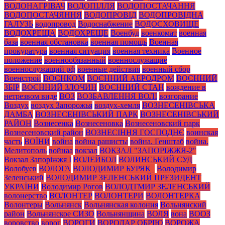
ВОДОНАГРІВАЧ
ВОДОПІЛЛЯ
ВОДОПОСТАЧАННЯ
ВОДОПОСТАЧЯННЯ
ВОДОПРОВІД
ВОДОПРОВІДНА
ГАЛУЗЬ
водопровод
Водоснабжение
ВОДОСХОВИЩЕ
ВОДОХРЕЩА
ВОДОХРЕЩЕ
Военбуд
военкомат
военная
база
военная обстановка
военная помощь
Военная
прокуратура
военная ситуация
военная техника
Военное
положение
военнообязанный
военнослужащие
военнослужащий рф
военные действия
военный сбор
Военстрой
ВОЄНКОМ
ВОЄННИЙ АЕРОДРОМ
ВОЄННИЙ
ЗБІР
ВОЄННИЙ ЗЛОЧИН
ВОЄННИЙ СТАН
вождение в
нетрезвом виде
ВОЗ
ВОЗБАВЛЕННЯ ВОЛІ
возгорание
Воздух
воздух Запорожья
воздух-хемля
ВОЗНЕСЕНІВСЬКА
ДАМБА
ВОЗНЕСЕНІВСЬКИЙ ПАРК
ВОЗНЕСЕНІВСЬКИЙ
РАЙОН
Вознесенка
Вознесеновка
Вознесеновский парк
Вознесеновский район
ВОЗНЕСІННЯ ГОСПОДНЄ
воинская
часть
ВОЇНИ
война
война рашисты
война. Генштаб
война.
Мелитополь
войнаа
вокзал
ВОКЗАЛ "ЗАПОРІЖЖЯ-2"
Вокзал Запоріжжя І
ВОЛЕЙБОЛ
ВОЛИНСЬКИЙ СУД
Волобуев
ВОЛОГА
ВОЛОДИМИР БУРЯК_
Володимир
Зеленський
ВОЛОДИМИР ЗЕЛЕНСЬКИЙ ПРЕЗИДЕНТ
УКРАЇНИ
Володимир Рогов
ВОЛОДТМИР ЗЕЛЕНСЬКИЙ
волонерство
ВОЛОНТЕР
ВОЛОНТЕРИ
ВОЛОНТЕРКА
Волонтеры
Вольнянск
Вольнянская колония
Вольнянский
район
Вольнянское СИЗО
Вольнянщина
ВОЛЯ
вона
ВООЗ
воровство
ворог
ВОРОГИ
ВОРОДАР ОБРІЮ
ВОРОЖА