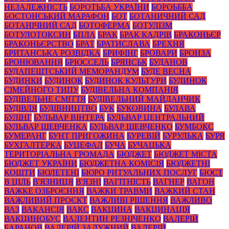
НЕЗАЛЕЖНІСТЬ
БОРОТЬБА УКРАЇНИ
БОРОЬББА
БОСТОНСЬКИЙ МАРАФОН
БОТ
БОТАНИЧНИЙ САД
БОТАНІЧНИЙ САД
БОТОФЕРМА
БОТУЛІЗМ
БОТУЛОТОКСИН
БПЛА
БРАК
БРАК КАДРІВ
БРАКОНЬЄР
БРАКОНЬЄРСТВО
БРАТ
БРАТИСЛАВА
БРЕХНЯ
БРИТАНСЬКА РОЗВІДКА
БРИФІНГ
БРОВАРИ
БРОНЗА
БРОНЮВАННЯ
БРЮССЕЛЬ
БРЯНСЬК
БУДАНОВ
БУДАПЕШТСЬКИЙ МЕМОРАНДУМ
БУДЕ ВЕСНА
БУДИНКИ
БУДИНОК
БУДИНОК КУЛЬТУРИ
БУДИНОК
СІМЕЙНОГО ТИПУ
БУДІВЕЛЬНА КОМПАНІЯ
БУДІВЕЛЬНЕ СМІТТЯ
БУДІВЕЛЬНИЙ МАЙДАНЧИК
БУДІВЛЯ
БУДІВНИЦТВО
БУК
БУКОВИНА
БУЛАВА
БУЛІНГ
БУЛЬВАР ВІНТЕРА
БУЛЬВАР ЦЕНТРАЛЬНИЙ
БУЛЬВАР ШЕВЧЕНКА
БУЛЬВАР ШЕВЧЕНКО
БУМБОКС
БУМЕРАНГ
БУНТ ПРИГОЖИНА
БУРЕВІЙ
БУРУЛЬКА
БУРЯ
БУХГАЛТЕРКА
БУЦЕФАЛ
БУЧА
БУЧАЦЬКА
ТЕРИТОРІАЛЬНА ГРОМАДА
БЮДЖЕТ
БЮДЖЕТ МІСТА
БЮДЖЕТ УКРАЇНИ
БЮДЖЕТНА КОМІСІЯ
БЮДЖЕТНІ
КОШТИ
БЮЛЕТЕНІ
БЮРО РИТУАЛЬНИХ ПОСЛУГ
БЮСТ
В ЦІЛЬ
В'ЯЗНИЦЯ
В'ЯЗНІ
ВАГІТНІСТЬ
ВАГНЕР
ВАГОН
ВАЖКЕ ОЗБРОЄННЯ
ВАЖКИ ТРАВМИ
ВАЖКИЙ СТАН
ВАЖЛИВИЙ ПРОЄКТ
ВАЖЛИВІ РІШЕННЯ
ВАЖЛИВО
ВАЗ
ВАКАНСІЯ
ВАКС
ВАКЦИНА
ВАКЦИНАЦІЯ
ВАКЦИНОБУС
ВАЛЕНТИН РЕЗНІЧЕНКО
ВАЛЕРІЙ
БАРАНОВ
ВАЛЕРІЙ ЗАЛУЖНИЙ
ВАЛЕРІЙ