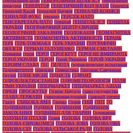
Генеральний штаб
ГЕНЕРАЛЬНИЙ ШТАБ ЗСУ
генеральный
прокурор
ГЕНЕРАТОР
ГЕНЕТИЧНИЙ КОД НАЦІЇ
Геническ
Геннадий Касай
Геннадий Наумов
ГЕННАДІЙ КОНЯЄВ
ГЕННАДІЙ ФУКС
геноцид
ГЕНСЕК НАТО
ГЕНСЕКРЕТАРЬ НАТО
Генштаб
ГЕНШТАБ ЗСУ
ГЕНШТАБ
УКРАЇНИ
ГЕОГРАФІЧНИЙ ЦЕНТР ЄВРОПИ
ГЕОЛОГІЧНИЙ ЗАКАЗНИК
ГЕОЛОКАЦІЯ
ГЕОМАГНІТНА
АКТИВНІСТЬ
ГЕОМАГНІТНА АКТИВНОСТЬ
ГЕРАНЬ
ГЕРБ
ГЕРБ ТОКМАКА
ГЕРБ УКРАЇНИ
ГЕРГРАФІЧНІ
ОБ'ЄКТИ
ГЕРМАН ГАЛУЩЕНКО
ГЕРМАН СМЕТАНІН
Германия
герои
ГЕРОЇ
ГЕРОЇ КРУТ
ГЕРОЇ НЕ ВМИРАЮТЬ
ГЕРОЇ УКРАЇНИ
ГЕРОЙ
Герой Украины
ГЕРОЙ УКРАЇНИ
ГЕРОЯМ СЛАВА
ГЕС
ГИДОТА
гидравлические испытания
Гидрометцентр
гимназия
Гимнастика
Гинтарас Савукинас
Гитлер
ГІДНЕ МІСЦЕ
ГІДНІСТЬ
ГІДРАНТ
ГІДРОЕЛЕКТРОСТАНЦІЯ
ГІДРОМЕТЕОРОЛОГІЯ
ГІЛЛЯ
ГІМН УКРАЇНИ
ГІПЕРМАРКЕТ
ГІПЕРМАРКЕТ АШАН
ГІРКІН
ГІРОСКУТЕР
Гітанас Науседа
глава государства
ГЛАВА ДЕРЖАВИ
главнокомандующий
главный тренер
Глазго
ГЛИБОКА ЯМА
Глинка
Глорія
ГНІЙ
ГНІТ
ГО
ГОДИВНИЦЯ
ГОДИНА
ГОДИННИК
ГОДИННИК
ЗАКОХАНИХ
ГОДІВНИЦІ ДЛЯ ТВАРИН
Годовщина
ГОДУВАТИ ПТАХІВ
Голик
ГОЛОВА
ГОЛОВА ВРУ
ГОЛОВА ЄВРОКОМІСІЇ
ГОЛОВА ЗОВА
ГОЛОВА ОВА
ГОЛОВА СБУ
ГОЛОВА СІЛЬСЬКОЇ РАДИ
ГОЛОВА