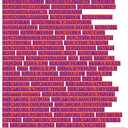
ВІДПОВІДАЛЬНИЙ
ВІДПОВІДАЛЬНІСТЬ
ВІДПОВІДІ
ВІДПОВІДНІ СЛУЖБИ
ВІДПОВІДЬ
ВІДПОВІДЬ МЕРУ
ВІДПОВІПАЛЬНІСТЬ
ВІДПОВЛЕННЯ
ВІДПОЧИВАЛЬНИКИ
ВІДПОЧИНОК
ВІДПОЧИНОК
ЗАПОРІЖЖЯ
ВІДПОЧІНОК У ЗАПОРІЖЖІ
ВІДПРАВЛЕННЯ
ВІДПРАВЛЕННЯ ПОТЯГА
ВІДРАДНЕ
ВІДРИВ
ВІДРЯДЖЕННЯ
ВІДСТАВКА
ВІДСТАНЬ
ВІДСТОЮВАННЯ ІНТЕРЕСІВ
ВІДСТОЯВ ІНТЕРЕСИ
ВІДСТРОЧКА
ВІДСУТНІСТЬ
ВІДСУТНІСТЬ ВОДИ
ВІДСУТНІСТЬ ДОКУМЕНТІВ
ВІДХИЛЕННЯ
ВІДХОД
ВОДИ
ВІДХОДИ
ВІДЧИНИВ ДВЕРІ
ВІДЧУЖЕННЯ
ВІДЧУТТЯ
ВІДШКОДУВАННЯ
ВІЗА
ВІЗИТ
ВІЗИТ ДО
УКРАЇНИ
ВІЗНА З РФ
ВІЗОВИЙ РЕЖИМ
ВІЗЬКА БУХТА
ВІЙГА
Війна
ВІЙНА В РФ
ВІЙНА В УКРАЇНЕ
ВІЙНА В
УКРАЇНІ
ВІЙНА В УКРАНІ
ВІЙНА З РФ
ВІЙНА З РФ
ПОВНОМАСШТАБНЕ ВТОРГНЕННЯ
ВІЙСЬКА
ВІЙСЬККОМ
ВІЙСЬККОМАТ
ВІЙСЬКОВА АГРЕСІЯ
ВІЙСЬКОВА АДМІНІСТРАЦІЯ
ВІЙСЬКОВА АМУНІЦІЯ
військова допомога
ВІЙСЬКОВА ДОПОМОГА УКРАЇНІ
ВІЙСЬКОВА ЗАГРОЗА
ВІЙСЬКОВА КОНТРРОЗВІДКА
ВІЙСЬКОВА ОПЕРАЦІЯ
ВІЙСЬКОВА ПІДГОТОВКА
ВІЙСЬКОВА ПОЛІЦІЯ
ВІЙСЬКОВА ПРОДУКЦІЯ
ВІЙСЬКОВА РОЗВІДКА
ВІЙСЬКОВА СИЛА
ВІЙСЬКОВА
СЛУЖБА
ВІЙСЬКОВА ТЕХНІКА
ВІЙСЬКОВА ТЕХНІКА
РФ
ВІЙСЬКОВА ФОРМА
ВІЙСЬКОВА ЧАСТИНА