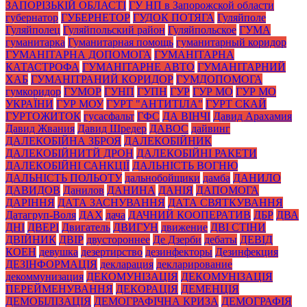
ЗАПОРІЗЬКІЙ ОБЛАСТІ
ГУ НП в Запорожской области
губернатор
ГУБЕРНЕТОР
ГУДОК ПОТЯГА
Гуляйполе
Гуляйполец
Гуляйпольский район
Гуляйпольское
ГУМА
гуманитарка
Гуманитарная помощь
гуманитарный коридор
ГУМАНІТАРНА ДОПОМОГА
ГУМАНІТАРНА
КАТАСТРОФА
ГУМАНІТАРНЕ АВТО
ГУМАНІТАРНИЙ
ХАБ
ГУМАНІТРАНИЙ КОРИДОР
ГУМДОПОМОГА
гумкоридор
ГУМОР
ГУНП
ГУПН
ГУР
ГУР МО
ГУР МО
УКРАЇНИ
ГУР МОУ
ГУРТ "АНТИТІЛА"
ГУРТ СКАЙ
ГУРТОЖИТОК
гусасфальт
ГФС
ДА ВІНЧІ
Давид Арахамия
Давид Жвания
Давид Шредер
ДАВОС
дайвинг
ДАЛЕКОБІЙНА ЗБРОЯ
ДАЛЕКОБІЙНИК
ДАЛЕКОБІЙНИТЙ ДРОН
ДАЛЕКОБІЙНІ РАКЕТИ
ДАЛЕКОБІЙНІ САНКЦІЇ
ДАЛЬНІСТЬ ВОГНЮ
ДАЛЬНІСТЬ ПОЛЬОТУ
дальнобойщики
дамба
ДАНИЛО
ДАВИДОВ
Данилов
ДАНИНА
ДАНІЯ
ДАПОМОГА
ДАРІННЯ
ДАТА ЗАСНУВАННЯ
ДАТА СВЯТКУВАННЯ
Датагруп-Воля
ДАХ
дача
ДАЧНИЙ КООПЕРАТИВ
ДБР
ДВА
ДНІ
ДВЕРІ
Двигатель
ДВИГУН
движение
ДВІ СТІНИ
ДВІЙНИК
ДВІР
двустороннее
Де Дзерби
дебаты
ДЕВІД
КОЕН
девушка
дезертирство
дезинфекторы
Дезинфекция
ДЕЗІНФОРМАЦІЯ
декларация
декларирование
декоммунизация
ДЕКОМУНІЗАЦІЯ
ДЕКОМУНІЗАЦІЯ
ПЕРЕЙМЕНУВАННЯ
ДЕКОРАЦІЯ
ДЕМЕНЦІЯ
ДЕМОБІЛІЗАЦІЯ
ДЕМОГРАФІЧНА КРИЗА
ДЕМОГРАФІЯ