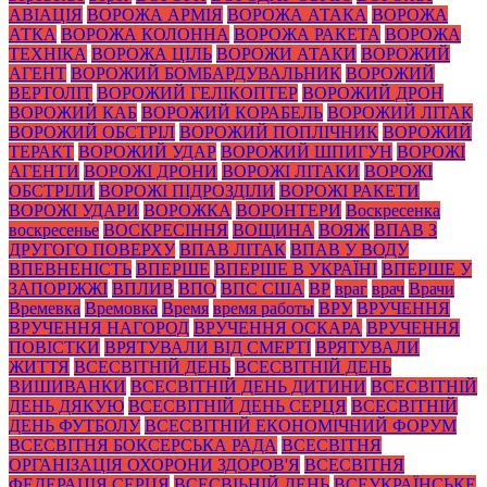
АВІАЦІЯ
ВОРОЖА АРМІЯ
ВОРОЖА АТАКА
ВОРОЖА
АТКА
ВОРОЖА КОЛОННА
ВОРОЖА РАКЕТА
ВОРОЖА
ТЕХНІКА
ВОРОЖА ЦІЛЬ
ВОРОЖИ АТАКИ
ВОРОЖИЙ
АГЕНТ
ВОРОЖИЙ БОМБАРДУВАЛЬНИК
ВОРОЖИЙ
ВЕРТОЛІТ
ВОРОЖИЙ ГЕЛІКОПТЕР
ВОРОЖИЙ ДРОН
ВОРОЖИЙ КАБ
ВОРОЖИЙ КОРАБЕЛЬ
ВОРОЖИЙ ЛІТАК
ВОРОЖИЙ ОБСТРІЛ
ВОРОЖИЙ ПОПЛІЧНИК
ВОРОЖИЙ
ТЕРАКТ
ВОРОЖИЙ УДАР
ВОРОЖИЙ ШПИГУН
ВОРОЖІ
АГЕНТИ
ВОРОЖІ ДРОНИ
ВОРОЖІ ЛІТАКИ
ВОРОЖІ
ОБСТРІЛИ
ВОРОЖІ ПІДРОЗДІЛИ
ВОРОЖІ РАКЕТИ
ВОРОЖІ УДАРИ
ВОРОЖКА
ВОРОНТЕРИ
Воскресенка
воскресенье
ВОСКРЕСІННЯ
ВОЩИНА
ВОЯЖ
ВПАВ З
ДРУГОГО ПОВЕРХУ
ВПАВ ЛІТАК
ВПАВ У ВОДУ
ВПЕВНЕНІСТЬ
ВПЕРШЕ
ВПЕРШЕ В УКРАЇНІ
ВПЕРШЕ У
ЗАПОРІЖЖІ
ВПЛИВ
ВПО
ВПС США
ВР
враг
врач
Врачи
Времевка
Времовка
Время
время работы
ВРУ
ВРУЧЕННЯ
ВРУЧЕННЯ НАГОРОД
ВРУЧЕННЯ ОСКАРА
ВРУЧЕННЯ
ПОВІСТКИ
ВРЯТУВАЛИ ВІД СМЕРТІ
ВРЯТУВАЛИ
ЖИТТЯ
ВСЕСВІТНІЙ ДЕНЬ
ВСЕСВІТНІЙ ДЕНЬ
ВИШИВАНКИ
ВСЕСВІТНІЙ ДЕНЬ ДИТИНИ
ВСЕСВІТНІЙ
ДЕНЬ ДЯКУЮ
ВСЕСВІТНІЙ ДЕНЬ СЕРЦЯ
ВСЕСВІТНІЙ
ДЕНЬ ФУТБОЛУ
ВСЕСВІТНІЙ ЕКОНОМІЧНИЙ ФОРУМ
ВСЕСВІТНЯ БОКСЕРСЬКА РАДА
ВСЕСВІТНЯ
ОРГАНІЗАЦІЯ ОХОРОНИ ЗДОРОВ'Я
ВСЕСВІТНЯ
ФЕДЕРАЦІЯ СЕРЦЯ
ВСЕСВІЬНІЙ ДЕНЬ
ВСЕУКРАЇНСЬКЕ