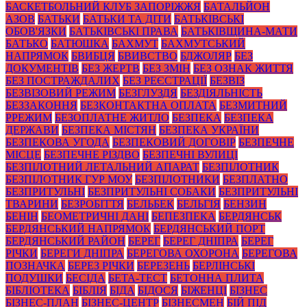
БАСКЕТБОЛЬНИЙ КЛУБ ЗАПОРІЖЖЯ
БАТАЛЬЙОН
АЗОВ
БАТЬКИ
БАТЬКИ ТА ДІТИ
БАТЬКІВСЬКІ
ОБОВ'ЯЗКИ
БАТЬКІВСЬКІ ПРАВА
БАТЬКІВЩИНА-МАТИ
БАТЬКО
БАТЮШКА
БАХМУТ
БАХМУТСЬКИЙ
НАПРЯМОК
БВИБЦЯ
БВИВСТВО
БДЖОЛЯР
БЕЗ
ДОКУМЕНТІВ
БЕЗ ЖЕРТВ
БЕЗ ЗМІН
БЕЗ ОЗНАК ЖИТТЯ
БЕЗ ПОСТРАЖДАЛИХ
БЕЗ РЕЄСТРАЦІЇ
БЕЗВІЗ
БЕЗВІЗОВИЙ РЕЖИМ
БЕЗГЛУЗДЯ
БЕЗДІЯЛЬНІСТЬ
БЕЗЗАКОННЯ
БЕЗКОНТАКТНА ОПЛАТА
БЕЗМИТНИЙ
РРЕЖИМ
БЕЗОПЛАТНЕ ЖИТЛО
БЕЗПЕКА
БЕЗПЕКА
ДЕРЖАВИ
БЕЗПЕКА МІСТЯН
БЕЗПЕКА УКРАЇНИ
БЕЗПЕКОВА УГОДА
БЕЗПЕКОВИЙ ДОГОВІР
БЕЗПЕЧНЕ
МІСЦЕ
БЕЗПЕЧНЕ РІЗДВО
БЕЗПЕЧНІ ВУЛИЦІ
БЕЗПІЛОТНИЙ ЛЕТАЛЬНИЙ АПАРАТ
БЕЗПІЛОТНИК
БЕЗПІЛОТНИК ГУР МОУ
БЕЗПІЛОТНИКИ
БЕЗПЛАТНО
БЕЗПРИТУЛЬНІ
БЕЗПРИТУЛЬНІ СОБАКИ
БЕЗПРИТУЛЬНІ
ТВАРИНИ
БЕЗРОБІТТЯ
БЕЛЬБЕК
БЕЛЬГІЯ
БЕНЗИН
БЕНІН
БЕОМЕТРИЧНІ ДАНІ
БЕПЕЗПЕКА
БЕРДЯНСЬК
БЕРДЯНСЬКИЙ НАПРЯМОК
БЕРДЯНСЬКИЙ ПОРТ
БЕРДЯНСЬКИЙ РАЙОН
БЕРЕГ
БЕРЕГ ДНІПРА
БЕРЕГ
РІЧКИ
БЕРЕГИ ДНІПРА
БЕРЕГОВА ОХОРОНА
БЕРЕГОВА
ПОЗНАЧКА
БЕРЕЗ РІЧКИ
БЕРЕЗЕНЬ
БЕРЛІНСЬКІ
ПОДУШКИ
БЕСІДА
БЕТА-ТЕСТ
БЕТОННА ПЛИТА
БІБЛІОТЕКА
БІБЛІЯ
БІДА
БІДОСЯ
БІЖЕНЦІ
БІЗНЕС
БІЗНЕС-ПЛАН
БІЗНЕС-ЦЕНТР
БІЗНЕСМЕН
БІЙ ПІД