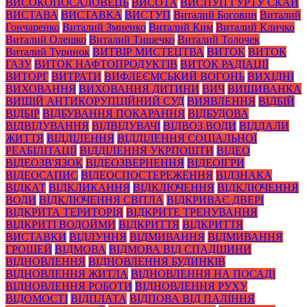
ВИСОКОПОСАДОВЕЦЬ
ВИСОТА
ВИСПУП ГУРТУ СКАЙ
ВИСТАВА
ВИСТАВКА
ВИСТУП
Виталий Боговин
Виталий
Гончаренко
Виталий Змиенко
Виталий Ким
Виталий Кличко
Виталий Олешко
Виталий Тишечко
Виталий Толочек
Виталий Туринок
ВИТВІР МИСТЕЦТВА
ВИТОК
ВИТОК
ГАЗУ
ВИТОК НАФТОПРОДУКТІВ
ВИТОК РАДІАЦІЇ
ВИТОРГ
ВИТРАТИ
ВИФЛЕЄМСЬКИЙ ВОГОНЬ
ВИХІДНІ
ВИХОВАННЯ
ВИХОВАННЯ ДИТИНИ
ВИЧ
ВИШИВАНКА
ВИЩІЙ АНТИКОРУПЦІЙНИЙ СУД
ВИЯВЛЕННЯ
ВІДБІЙ
ВІДБІР
ВІДБУВАННЯ ПОКАРАННЯ
ВІДБУДОВА
ВІДВІДУВАННЯ
ВІДВІДУВАЧІ
ВІДВОЗ ВОДИ
ВІДДАЛИ
ЖИТТЯ
ВІДДІЛЕННЯ
ВІДДІЛЕННЯ СОЦІАЛЬНОЇ
РЕАБІЛІТАЦІЇ
ВІДДІЛЕННЯ УКРПОШТИ
ВІДЕО
ВІДЕОЗВ'ЯЗОК
ВІДЕОЗВЕРНЕННЯ
ВІДЕОІГРИ
ВІДЕОСАПИС
ВІДЕОСПОСТЕРЕЖЕННЯ
ВІДЗНАКА
ВІДКАТ
ВІДКЛИКАННЯ
ВІДКЛЮЧЕННЯ
ВІДКЛЮЧЕННЯ
ВОДИ
ВІДКЛЮЧЕННЯ СВІТЛА
ВІДКРИВАЄ ДВЕРІ
ВІДКРИТА ТЕРИТОРІЯ
ВІДКРИТЕ ТРЕНУВАННЯ
ВІДКРИТІ ВОДОЙМИ
ВІДКРИТТЯ
ВІДКРИТТЯ
ВИСТАВКИ
ВІДЛУННЯ
ВІДМИВАННЯ
ВІДМИВАННЯ
ГРОШЕЙ
ВІДМОВА
ВІДМОВА ВІД СПАДЩИНИ
ВІДНОВЛЕННЯ
ВІДНОВЛЕННЯ БУДИНКІВ
ВІДНОВЛЕННЯ ЖИТЛА
ВІДНОВЛЕННЯ НА ПОСАДІ
ВІДНОВЛЕННЯ РОБОТИ
ВІДНОВЛЕННЯ РУХУ
ВІДОМОСТІ
ВІДПЛАТА
ВІДПОВА ВІД ПАЛІННЯ