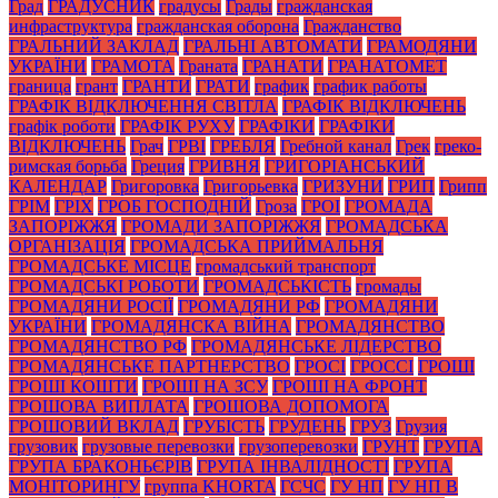
Град
ГРАДУСНИК
градусы
Грады
гражданская
инфраструктура
гражданская оборона
Гражданство
ГРАЛЬНИЙ ЗАКЛАД
ГРАЛЬНІ АВТОМАТИ
ГРАМОДЯНИ
УКРАЇНИ
ГРАМОТА
Граната
ГРАНАТИ
ГРАНАТОМЕТ
граница
грант
ГРАНТИ
ГРАТИ
график
график работы
ГРАФІК ВІДКЛЮЧЕННЯ СВІТЛА
ГРАФІК ВІДКЛЮЧЕНЬ
графік роботи
ГРАФІК РУХУ
ГРАФІКИ
ГРАФІКИ
ВІДКЛЮЧЕНЬ
Грач
ГРВІ
ГРЕБЛЯ
Гребной канал
Грек
греко-
римская борьба
Греция
ГРИВНЯ
ГРИГОРІАНСЬКИЙ
КАЛЕНДАР
Григоровка
Григорьевка
ГРИЗУНИ
ГРИП
Грипп
ГРІМ
ГРІХ
ГРОБ ГОСПОДНІЙ
Гроза
ГРОІ
ГРОМАДА
ЗАПОРІЖЖЯ
ГРОМАДИ ЗАПОРІЖЖЯ
ГРОМАДСЬКА
ОРГАНІЗАЦІЯ
ГРОМАДСЬКА ПРИЙМАЛЬНЯ
ГРОМАДСЬКЕ МІСЦЕ
громадський транспорт
ГРОМАДСЬКІ РОБОТИ
ГРОМАДСЬКІСТЬ
громады
ГРОМАДЯНИ РОСІЇ
ГРОМАДЯНИ РФ
ГРОМАДЯНИ
УКРАЇНИ
ГРОМАДЯНСКА ВІЙНА
ГРОМАДЯНСТВО
ГРОМАДЯНСТВО РФ
ГРОМАДЯНСЬКЕ ЛІДЕРСТВО
ГРОМАДЯНСЬКЕ ПАРТНЕРСТВО
ГРОСІ
ГРОССІ
ГРОШІ
ГРОШІ КОШТИ
ГРОШІ НА ЗСУ
ГРОШІ НА ФРОНТ
ГРОШОВА ВИПЛАТА
ГРОШОВА ДОПОМОГА
ГРОШОВИЙ ВКЛАД
ГРУБІСТЬ
ГРУДЕНЬ
ГРУЗ
Грузия
грузовик
грузовые перевозки
грузоперевозки
ГРУНТ
ГРУПА
ГРУПА БРАКОНЬЄРІВ
ГРУПА ІНВАЛІДНОСТІ
ГРУПА
МОНІТОРИНГУ
группа KHORTA
ГСЧС
ГУ НП
ГУ НП В