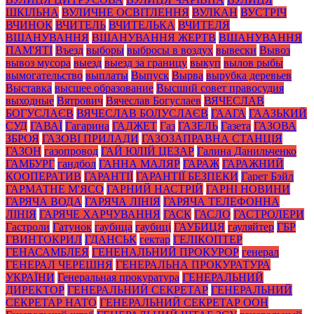
ШКІЛЬНА
ВУЛИЧНЕ ОСВІТЛЕННЯ
ВУЛКАН
ВУСТРІЧ
ВЧИНОК
ВЧИТЕЛЬ
ВЧИТЕЛЬКА
ВЧИТЕЛЯ
ВШАНУВАННЯ
ВШАНУВАННЯ ЖЕРТВ
ВШАНУВАННЯ
ПАМ'ЯТІ
Въезд
выборы
выбросы в воздух
вывески
Вывоз
вывоз мусора
выезд
выезд за границу
выкуп
вылов рыбы
вымогательство
выплаты
Выпуск
Вырва
вырубка деревьев
Выставка
высшее образование
Высший совет правосудия
выходные
Вятрович
Вячеслав Богуслаев
ВЯЧЕСЛАВ
БОГУСЛАЄВ
ВЯЧЕСЛАВ БОЛУСЛАЄВ
ГААГА
ГААЗЬКИЙ
СУД
ГАВАЇ
Гагарина
ГАДЖЕТ
Газ
ГАЗЕЛЬ
Газета
ГАЗОВА
ЗБРОЯ
ГАЗОВІ ПРИЛАДИ
ГАЗОЗАПРАВНА СТАНЦІЯ
ГАЗОН
газопровод
ГАЙ ЮЛІЙ ЦЕЗАР
Галина Данильченко
ГАМБУРГ
гандбол
ГАННА МАЛЯР
ГАРАЖ
ГАРАЖНИЙ
КООПЕРАТИВ
ГАРАНТІЇ
ГАРАНТІЇ БЕЗПЕКИ
Гарет Бэйл
ГАРМАТНЕ М'ЯСО
ГАРНИЙ НАСТРІЙ
ГАРНІ НОВИНИ
ГАРЯЧА ВОДА
ГАРЯЧА ЛІНІЯ
ГАРЯЧА ТЕЛЕФОННА
ЛІНІЯ
ГАРЯЧЕ ХАРЧУВАННЯ
ГАСК
ГАСЛО
ГАСТРОЛЕРИ
Гастроли
Гатунок
гаубица
гаубиці
ГАУБИЦЯ
гауляйтер
ГБР
ГВИНТОКРИЛ
ГДАНСЬК
гектар
ГЕЛІКОПТЕР
ГЕНАСАМБЛЕЯ
ГЕНЕНАЛЬНИЙ ПРОКУРОР
генерал
ГЕНЕРАЛ ЧЕРЕШНЯ
ГЕНЕРАЛЬНА ПРОКУРАТУРА
УКРАЇНИ
Генеральная прокуратура
ГЕНЕРАЛЬНИЙ
ДИРЕКТОР
ГЕНЕРАЛЬНИЙ СЕКРЕТАР
ГЕНЕРАЛЬНИЙ
СЕКРЕТАР НАТО
ГЕНЕРАЛЬНИЙ СЕКРЕТАР ООН