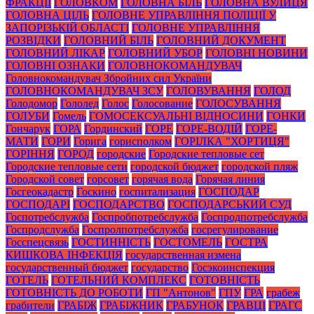
ФРАКЦІЇ
ГОЛОВКОМ
ГОЛОВНА БІЛЬ
ГОЛОВНА ВУЛИЦЯ
ГОЛОВНА ЦІЛЬ
ГОЛОВНЕ УПРАВЛІННЯ ПОЛІЦІЇ У
ЗАПОРІЗЬКІЙ ОБЛАСТІ
ГОЛОВНЕ УПРАВЛІННЯ
РОЗВІДКИ
ГОЛОВНИЙ БІЛЬ
ГОЛОВНИЙ ДОКУМЕНТ
ГОЛОВНИЙ ЛІКАР
ГОЛОВНИЙ УБОР
ГОЛОВНІ НОВИНИ
ГОЛОВНІ ОЗНАКИ
ГОЛОВНОКОМАНДУВАЧ
Головнокомандувач Збройних сил України
ГОЛОВНОКОМАНДУВАЧ ЗСУ
ГОЛОВУВАННЯ
ГОЛОД
Голодомор
Гололед
Голос
Голосование
ГОЛОСУВАННЯ
ГОЛУБИ
Гомель
ГОМОСЕКСУАЛЬНІ ВІДНОСИНИ
ГОНКИ
Гончарук
ГОРА
Гординский
ГОРЕ
ГОРЕ-ВОДІЙ
ГОРЕ-
МАТИ
ГОРИ
Горига
горисполком
ГОРІЛКА "ХОРТИЦЯ"
ГОРІННЯ
ГОРОД
городские
Городские тепловые сет
Городские тепловые сети
городской бюджет
городской пляж
Городской совет
горсовет
горячая вода
Горячая линия
Госгеокадастр
Госкино
госпитализация
ГОСПОДАР
ГОСПОДАРІ
ГОСПОДАРСТВО
ГОСПОДАРСЬКИЙ СУД
Госпотребслужба
Госпробпотребслужба
Госпродпотребслужба
Госпродслужба
Госпролпотребслужба
госрегулирование
Госспецсвязь
ГОСТИННІСТЬ
ГОСТОМЕЛЬ
ГОСТРА
КИШКОВА ІНФЕКЦІЯ
государственная измена
государственный бюджет
государство
Госэкоинспекция
ГОТЕЛЬ
ГОТЕЛЬНИЙ КОМПЛЕКС
ГОТОВНІСТЬ
ГОТОВНІСТЬ ДО РОБОТИ
ГП "Антонов"
ГПУ
ГРА
грабеж
грабители
ГРАБІЖ
ГРАБІЖНИК
ГРАБУНОК
ГРАВЦІ
ГРАГС