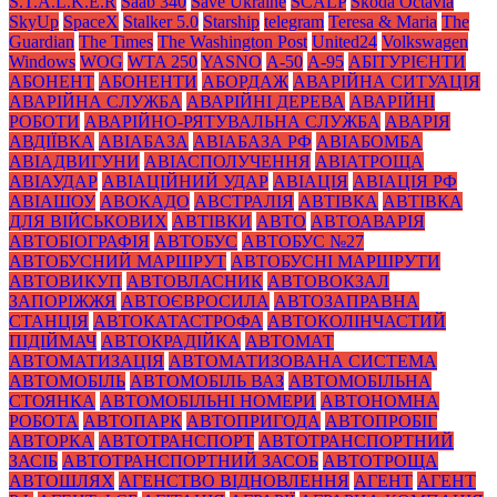
S.T.A.L.K.E.R
Saab 340
Save Ukraine
SCALP
Skoda Octavia
SkyUp
SpaceX
Stalker 5.0
Starship
telegram
Teresa & Maria
The
Guardian
The Times
The Washington Post
United24
Volkswagen
Windows
WOG
WTA 250
YASNO
А-50
А-95
АБІТУРІЄНТИ
АБОНЕНТ
АБОНЕНТИ
АБОРДАЖ
АВАРІЙНА СИТУАЦІЯ
АВАРІЙНА СЛУЖБА
АВАРІЙНІ ДЕРЕВА
АВАРІЙНІ
РОБОТИ
АВАРІЙНО-РЯТУВАЛЬНА СЛУЖБА
АВАРІЯ
АВДІЇВКА
АВІАБАЗА
АВІАБАЗА РФ
АВІАБОМБА
АВІАДВИГУНИ
АВІАСПОЛУЧЕННЯ
АВІАТРОЩА
АВІАУДАР
АВІАЦІЙНИЙ УДАР
АВІАЦІЯ
АВІАЦІЯ РФ
АВІАШОУ
АВОКАДО
АВСТРАЛІЯ
АВТІВКА
АВТІВКА
ДЛЯ ВІЙСЬКОВИХ
АВТІВКИ
АВТО
АВТОАВАРІЯ
АВТОБІОГРАФІЯ
АВТОБУС
АВТОБУС №27
АВТОБУСНИЙ МАРШРУТ
АВТОБУСНІ МАРШРУТИ
АВТОВИКУП
АВТОВЛАСНИК
АВТОВОКЗАЛ
ЗАПОРІЖЖЯ
АВТОЄВРОСИЛА
АВТОЗАПРАВНА
СТАНЦІЯ
АВТОКАТАСТРОФА
АВТОКОЛІНЧАСТИЙ
ПІДІЙМАЧ
АВТОКРАДІЙКА
АВТОМАТ
АВТОМАТИЗАЦІЯ
АВТОМАТИЗОВАНА СИСТЕМА
АВТОМОБІЛЬ
АВТОМОБІЛЬ ВАЗ
АВТОМОБІЛЬНА
СТОЯНКА
АВТОМОБІЛЬНІ НОМЕРИ
АВТОНОМНА
РОБОТА
АВТОПАРК
АВТОПРИГОДА
АВТОПРОБІГ
АВТОРКА
АВТОТРАНСПОРТ
АВТОТРАНСПОРТНИЙ
ЗАСІБ
АВТОТРАНСПОРТНИЙ ЗАСОБ
АВТОТРОЩА
АВТОШЛЯХ
АГЕНСТВО ВІДНОВЛЕННЯ
АГЕНТ
АГЕНТ