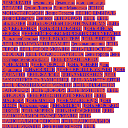
ДЕМОКРАТІЯ
демократы
Демонтаж
деморализация
ДЕНАРІЙ
Денис Липтон
Денис Малюська
ДЕНИС
МОНАСТИРСЬКИЙ
Денис Тарасов
ДЕНИС ШМИГАЛЬ
Денис Шмыгаль
Денисов
ДЕНІЗ БРАУН
ДЕНЬ
ДЕНЬ
БІБЛІОТЕК
ДЕНЬ БОРОТЬБИ ПРОТИ ФАШИЗМУ
ДЕНЬ
БУДІВЕЛЬНИКА
ДЕНЬ ВИШИВАНКИ
ДЕНЬ ВІЙСЬК
ЗВ'ЯЗКУ
ДЕНЬ ВІЙСЬКОВО-МОРСЬКИХ СИЛ УКРАЇНИ
День влюбленных
ДЕНЬ ВОЛОНТЕРА
ДЕНЬ ВЧИТЕЛЯ
ДЕНЬ ВШАНУВАННЯ ПАМ'ЯТІ
День вышиванки
ДЕНЬ
ГЕРОЇВ
ДЕНЬ ГЕРОЇВ УКРАЇНИ
ДЕНЬ ГІДНОСТІ ТА
СВОБОДИ
ДЕНЬ ГОРДОСТІ АУТИСТА
День города
День
государственного флага
ДЕНЬ ГУМАНІТАРНОЇ
ДОПОМОГИ
ДЕНЬ ДОБРОТИ
ДЕНЬ ДОНЬКИ
День
Единения
ДЕНЬ ЄВРОПИ
ДЕНЬ ЄВРОПИ В УКРАЇНІ
ДЕНЬ
ЄДНАННЯ
ДЕНЬ ЖАЛОБИ
ДЕНЬ ЗАКОХАНИХ
ДЕНЬ
ЗАХИСНИКІВ ТА ЗАХИСНИЦЬ
ДЕНЬ ЗАХИСТУ ДІТЕЙ
ДЕНЬ ЗБРОЙНИХ СИЛ УКРАЇНИ
ДЕНЬ ЗВІЛЬНЕННЯ
ЗАПОРІЖЖЯ
ДЕНЬ ЗДОРОВ'Я
ДЕНЬ ІМУНІТЕТУ
ДЕНЬ
КІНОЛОГА
ДЕНЬ КОНСТИТУЦІЇ УКРАЇНИ
ДЕНЬ
МАЛЮКА
ДЕНЬ МАТЕРІ
ДЕНЬ МИЛОСЕРДЯ
ДЕНЬ
МІСТА
День молодежи
ДЕНЬ МОЛОДІ
ДЕНЬ МОРСЬКОЇ
ПІХОТИ
ДЕНЬ МОРЯКА
ДЕНЬ НАРОДЖЕННЯ
ДЕНЬ
НАЦІОНАЛЬНОЇ ГВАРДІЇ УКРАЇНИ
ДЕНЬ
НАЦІОНАЛЬНОЇ ЄДНОСТІ
ДЕНЬ НАЦІОНАЛЬНОЇ
ПОЛІЦІЇ УКРАЇНИ
День независимости
ДЕНЬ