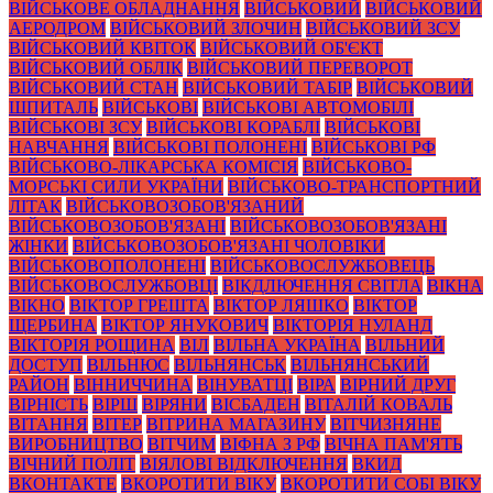
ВІЙСЬКОВЕ ОБЛАДНАННЯ
ВІЙСЬКОВИЙ
ВІЙСЬКОВИЙ
АЕРОДРОМ
ВІЙСЬКОВИЙ ЗЛОЧИН
ВІЙСЬКОВИЙ ЗСУ
ВІЙСЬКОВИЙ КВІТОК
ВІЙСЬКОВИЙ ОБ'ЄКТ
ВІЙСЬКОВИЙ ОБЛІК
ВІЙСЬКОВИЙ ПЕРЕВОРОТ
ВІЙСЬКОВИЙ СТАН
ВІЙСЬКОВИЙ ТАБІР
ВІЙСЬКОВИЙ
ШПИТАЛЬ
ВІЙСЬКОВІ
ВІЙСЬКОВІ АВТОМОБІЛІ
ВІЙСЬКОВІ ЗСУ
ВІЙСЬКОВІ КОРАБЛІ
ВІЙСЬКОВІ
НАВЧАННЯ
ВІЙСЬКОВІ ПОЛОНЕНІ
ВІЙСЬКОВІ РФ
ВІЙСЬКОВО-ЛІКАРСЬКА КОМІСІЯ
ВІЙСЬКОВО-
МОРСЬКІ СИЛИ УКРАЇНИ
ВІЙСЬКОВО-ТРАНСПОРТНИЙ
ЛІТАК
ВІЙСЬКОВОЗОБОВ'ЯЗАНИЙ
ВІЙСЬКОВОЗОБОВ'ЯЗАНІ
ВІЙСЬКОВОЗОБОВ'ЯЗАНІ
ЖІНКИ
ВІЙСЬКОВОЗОБОВ'ЯЗАНІ ЧОЛОВІКИ
ВІЙСЬКОВОПОЛОНЕНІ
ВІЙСЬКОВОСЛУЖБОВЕЦЬ
ВІЙСЬКОВОСЛУЖБОВЦІ
ВІКДЛЮЧЕННЯ СВІТЛА
ВІКНА
ВІКНО
ВІКТОР ГРЕШТА
ВІКТОР ЛЯШКО
ВІКТОР
ЩЕРБИНА
ВІКТОР ЯНУКОВИЧ
ВІКТОРІЯ НУЛАНД
ВІКТОРІЯ РОЩИНА
ВІЛ
ВІЛЬНА УКРАЇНА
ВІЛЬНИЙ
ДОСТУП
ВІЛЬНЮС
ВІЛЬНЯНСЬК
ВІЛЬНЯНСЬКИЙ
РАЙОН
ВІННИЧЧИНА
ВІНУВАТЦІ
ВІРА
ВІРНИЙ ДРУГ
ВІРНІСТЬ
ВІРШ
ВІРЯНИ
ВІСБАДЕН
ВІТАЛІЙ КОВАЛЬ
ВІТАННЯ
ВІТЕР
ВІТРИНА МАГАЗИНУ
ВІТЧИЗНЯНЕ
ВИРОБНИЦТВО
ВІТЧИМ
ВІФНА З РФ
ВІЧНА ПАМ'ЯТЬ
ВІЧНИЙ ПОЛІТ
ВІЯЛОВІ ВІДКЛЮЧЕННЯ
ВКИД
ВКОНТАКТЕ
ВКОРОТИТИ ВІКУ
ВКОРОТИТИ СОБІ ВІКУ