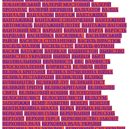
ЛОБАНОВСЬКИЙ
ВАЛЕРІЙ МОСТОВИЙ
ВАЛЕРІЙ
ПРОЗАПАС
ВАЛЕРІЙ ШЕРШЕНЬ
ВАЛІДАТОР
ВАЛІЗА
ВАНДАЛИ
ВАНДАЛІЗМ
ВАНТАЖ
ВАНТАЖІВКА
ВАНТАЖІВКИ
ВАНТАЖНЕ СПОЛУЧЕННЯ
ВАНТАЖНИЙ
АВТОМОБІЛЬ
ВАНТАЖНИЙ ПОТЯГ
ВАНТАЖНІ ВАГОНИ
ВАНТОВИЙ МІСТ
ВАРІАНТ
ВАРІАНТИ
ВАРТА
ВАРТІСТЬ
ВАРШАВА
ВАСИЛІВКА
ВАСИЛІВКА_
ВАСИЛІВСЬКИЙ
РАЙОН
ВАСИЛІСА СТЕПАНЕНКО
ВАСИЛЬ ВІРАСТЮК
ВАСИЛЬ МАЛЮК
ВАСИЛЬ СТУС
ВАСИЛЬ ФУРМАН
ВАСЮК
ВАТАЖОК
ВАТИКАН
ВАШИНГТОН
ВБИВСТВО
ВБИВСТВО УКРАЇНЦЯ
ВБИВЦІ
ВБИВЦЯ
ВБИТІ
ВБОЛІВАЛЬНИКИ
ВВІЧЛИВІСТЬ
ВВС
ВДАЧНІСТЬ
ВДОСКОНАЛЕННЯ
ВДЯЧНІСТЬ
ВЕДМІДЬ
ВЕЙП
ВЕЛИКА БРИТАНІЯ
ВЕЛИКА ВІТЧИЗНЯНА ВІЙНА
ВЕЛИКА РЕСТАВРАЦІЯ
ВЕЛИКДЕНЬ
ВЕЛИКЕ
БУДІВНИЦТВО
ВЕЛИКИЙ ЛУГ
ВЕЛИКИЙ ПІСТ
ВЕЛИКИЙ ТРИЗУБ
ВЕЛИКОБРИТАНІЯ
ВЕЛИКОДНІ
СВЯТА
ВЕЛИКОДНІЙ КОШИК
ВЕЛОПОЛІЦІЯ
ВЕЛОСИПЕДИСТ
ВЕЛОСИПЕДИСТИ
ВЕЛЬТУМ-
ЗАПОРІЖЖЯ
ВЕМІР ДАВИТЯН
ВЕНЕРА
ВЕНЕЦІЯ
ВЕНТИЛЯЦІЙНА ШАХТА
ВЕРБА
ВЕРБНА НЕДІЛЯ
ВЕРБОВЕ
ВЕРБОВІ ГІЛКИ
ВЕРБУВАННЯ
ВЕРЕСЕНЬ
ВЕРТОЛІТ
ВЕРХНЯ ТЕРСА
ВЕРХОВЕНСТВО ЗАКОНУ
ВЕРХОВНА РАДА
ВЕРХОВНА РАДА УКРАЇНИ
ВЕРХОВНА РАДА УКРАЇНИ_
ВЕРХОВНИЙ СУД УКРАЇНИ