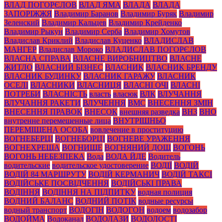
ВЛАД ПОГОРЄЛОВ
ВЛАД ЯМА
ВЛАДА
ВЛАДА
ЗАПОРІЖЖЯ
Владимир Баранов
Владимир Буряк
Владимир
Зеленский
Владимир Кальцев
Владимир Крейденко
Владимир Рыкун
Владимир Серба
Владимир Хомутов
Владислав Криклий
Владислав Куценко
ВЛАДИСЛАВ
МАНГЕР
Владислав Мороко
ВЛАДИСЛАВ ПОГОРЄЛОВ
ВЛАСНА СПРАВА
ВЛАСНЕ ВИРОБНИЦТВО
ВЛАСНЕ
ЖИТЛО
ВЛАСНИЙ БІЗНЕС
ВЛАСНИК
ВЛАСНИК БРЕНДУ
ВЛАСНИК БУДИНКУ
ВЛАСНИК ГАРАЖУ
ВЛАСНИК
ОСЕЛІ
ВЛАСНИКИ
ВЛАСНИЦЯ
ВЛАСНІ ОЧІ
ВЛАСНІ
ПОТРЕБИ
ВЛАСНІСТЬ
власть
власюк
ВЛК
ВЛУЧАННЯ
ВЛУЧАННЯ РАКЕТИ
ВЛУЧЕННЯ
ВМС
ВНЕСЕННЯ ЗМІН
ВНЕСЕННЯ ПРАВОК
ВНЕСОК
внешняя разведка
ВНЗ
ВНО
внутренне перемещенные лица
ВНУТРІШНЬО
ПЕРЕМІЩЕНА ОСОБА
вовлечение в проституцию
ВОГНЕБЕРЦІ
ВОГНЕБОРЦІ
ВОГНЕВЕ УРАЖЕННЯ
ВОГНЕХРЕЩА
ВОГНИЩЕ
ВОГНЯНИЙ ДОЩ
ВОГОНЬ
ВОГОНЬ НЕБЕЗПЕКА
Вода
ВОДА ЙДЕ
Водитель
водительские
водительское удостоверение
ВОДІЇ
ВОДІЙ
ВОДІЙ 84 МАРШРУТУ
ВОДІЙ КЕРМАНИЧ
ВОДІЙ ТАКСІ
ВОДІЙСЬКЕ ПОСВІДЧЕННЯ
ВОДІЙСЬКІ ПРАВА
ВОДІННЯ
ВОДІННЯ НА ПІДПИТКУ
водная полиция
ВОДНИЙ БАЛАНС
ВОДНИЙ ПОТІК
водные ресурсы
водный транспорт
ВОДОГІН
ВОДОГОН
водоем
водозабор
ВОДОЙМА
Водоканал
ВОДОЛАЗИ
ВОДОЛОСТІ