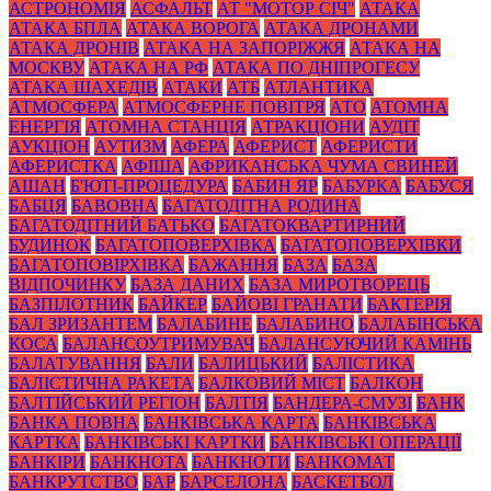
АСТРОНОМІЯ
АСФАЛЬТ
АТ "МОТОР СІЧ"
АТАКА
АТАКА БПЛА
АТАКА ВОРОГА
АТАКА ДРОНАМИ
АТАКА ДРОНІВ
АТАКА НА ЗАПОРІЖЖЯ
АТАКА НА
МОСКВУ
АТАКА НА РФ
АТАКА ПО ДНІПРОГЕСУ
АТАКА ШАХЕДІВ
АТАКИ
АТБ
АТЛАНТИКА
АТМОСФЕРА
АТМОСФЕРНЕ ПОВІТРЯ
АТО
АТОМНА
ЕНЕРГІЯ
АТОМНА СТАНЦІЯ
АТРАКЦІОНИ
АУДІТ
АУКЦІОН
АУТИЗМ
АФЕРА
АФЕРИСТ
АФЕРИСТИ
АФЕРИСТКА
АФІША
АФРИКАНСЬКА ЧУМА СВИНЕЙ
АШАН
Б'ЮТІ-ПРОЦЕДУРА
БАБИН ЯР
БАБУРКА
БАБУСЯ
БАБЦЯ
БАВОВНА
БАГАТОДІТНА РОДИНА
БАГАТОДІТНИЙ БАТЬКО
БАГАТОКВАРТИРНИЙ
БУДИНОК
БАГАТОПОВЕРХІВКА
БАГАТОПОВЕРХІВКИ
БАГАТОПОВІРХІВКА
БАЖАННЯ
БАЗА
БАЗА
ВІДПОЧИНКУ
БАЗА ДАНИХ
БАЗА МИРОТВОРЕЦЬ
БАЗПІЛОТНИК
БАЙКЕР
БАЙОВІ ГРАНАТИ
БАКТЕРІЯ
БАЛ ЗРИЗАНТЕМ
БАЛАБИНЕ
БАЛАБИНО
БАЛАБІНСЬКА
КОСА
БАЛАНСОУТРИМУВАЧ
БАЛАНСУЮЧИЙ КАМІНЬ
БАЛАТУВАННЯ
БАЛИ
БАЛИЦЬКИЙ
БАЛІСТИКА
БАЛІСТИЧНА РАКЕТА
БАЛКОВИЙ МІСТ
БАЛКОН
БАЛТІЙСЬКИЙ РЕГІОН
БАЛТІЯ
БАНДЕРА-СМУЗІ
БАНК
БАНКА ПОВНА
БАНКІВСЬКА КАРТА
БАНКІВСЬКА
КАРТКА
БАНКІВСЬКІ КАРТКИ
БАНКІВСЬКІ ОПЕРАЦІЇ
БАНКІРИ
БАНКНОТА
БАНКНОТИ
БАНКОМАТ
БАНКРУТСТВО
БАР
БАРСЕЛОНА
БАСКЕТБОЛ