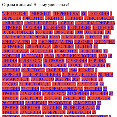
Страна в долгах! Нечему удивляться!
"ЛЕПЕСТОК"
"МОСКИТ"
"ТЕРНОПІЛЬ"
061
1 БЕРЕЗНЯ
1
ВЕРЕСНЯ
1 ЖОВТНЯ
1 КВІТНЯ
1 ЛИПНЯ
1 ЛИСТОПАДА
1 МІЛЬЯРД
1 МЛН ГРИВЕНЬ
1 СІЧНЯ
1 ТИСЯЧА ГРИВЕНЬ
1 ТРАВНЯ
1 ЧЕРВНЯ
1/4 ФІНАЛУ
10 ГРИВЕНЬ
10 ГРУДНЯ
10 ЛИСТОПАДА
100 ДНІВ
100 РОКІВ
1000
1000 ДНІВ
101
ГІМНАЗІЯ ЗАПОРІЖЖЯ
10449
11 МІСЯЦІВ
11 РОКІВ
110
БРИГАДА ТРО
112
116 БРИГАДА ТРО
118 ОМБР
12 ГРУДНЯ
12 ТРАВНЯ
128 БРИГАДА
128 ОГШБР
13 ДІТЕЙ
13
ЛИСТОПАДА
14 БЕРЕЗНЯ
14 ЖОВТНЯ
14 ЛЮТОГО
15
ЖОВТНЯ
15 ТРАВНЯ
15-80
15-РІЧНИЙ ХЛОПЕЦЬ
1580
16
ЛИПНЯ
16 ЛЮТОГО
16 ТРАВНЯ
17 ЧЕРВНЯ
17-РІЧНА
ДІВЧИНА
18 ЛИПНЯ
18 МІСЯЦІВ
18 ОСІБ
18 ЧЕРВНЯ
19
БЕРЕЗНЯ
19 ЛЮТОГО
19 СЕРПНЯ
1944
1994 РІК
2
ВЕРЕСНЯ
2 ТИСЯЧІ ГРИВЕНЬ
2-РІЧНА ДИТИНА
20 ДНІВ
У МАРІУПОЛІ
20 ЛЮТОГО
2023 РІК
2024
2024 РІК
21
ГРУДНЯ
21 ЛИСТОПАДА
21 ЛЮТОГО
21 ЧЕРВНЯ
22
БЕРЕЗНЯ
22 СІЧНЯ
23 ОКРЕМА БРИГАДА
23 СІЧНЯ
23
ТРАВНЯ
23 ЧЕРВНЯ
24 ЛЮТОГО
24 СЕРПНЯ
24 СІЧНЯ
24
ТРАВНЯ
25 БЕРЕЗНЯ
25 РОКІВ
26 БЕРЕЗНЯ
26 ЖОВТНЯ
26 СЕРПНЯ
26 ЧЕРВНЯ
27 ЖОВТНЯ
27 МОВТНЯ
27
ТРАВНЯ
28 КВІТНЯ
28 ЛИПНЯ
28 ЛИСТОПАДА
28
ТРАВНЯ
28 ЧЕРВНЯ
29 БЕРЕЗНЯ
29 ВЕРЕСНЯ
29
ЛЮТОГО
29 СЕРПНЯ
29 СІЧНЯ
29 ТРАВНЯ
3 ЖОВТНЯ
3