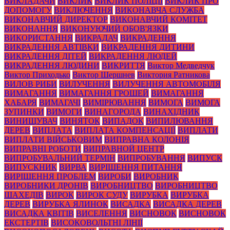
ВИКЛАДАЧИ
ВИКЛИК
ВИКЛИК ПОЛІЦІЇ
ВИКЛИК ПРО
ДОПОМОГУ
ВИКЛЮЧЕННЯ
ВИКОНАВЧА СЛУЖБА
ВИКОНАВЧИЙ ДИРЕКТОР
ВИКОНАВЧИЙ КОМІТЕТ
ВИКОНАННЯ
ВИКОНУЮЧИЙ ОБОВ'ЯЗКИ
ВИКОРИСТАННЯ
ВИКРАДАЧ
ВИКРАДЕННЯ
ВИКРАДЕННЯ АВТІВКИ
ВИКРАДЕННЯ ДИТИНИ
ВИКРАДЕННЯ ДІТЕЙ
ВИКРАДЕННЯ ЛЮДЕЙ
ВИКРАДЕННЯ ЛЮДИНИ
ВИКРИТТЯ
Виктор Медведчук
Виктор Приходько
Виктор Шершнев
Виктория Ратникова
ВИЛОВ РИБИ
ВИЛУЧЕННЯ
ВИЛУЧЕННЯ АВТОМОБІЛЯ
ВИМАГАННЯ
ВИМАГАННЯ ГРОШЕЙ
ВИМАГАННЯ
ХАБАРЯ
ВИМАГАЧІ
ВИМІРЮВАННЯ
ВИМОГА
ВИМОГА
ЗУПИНКИ
ВИМОГИ
ВИНАГОРОДА
ВИНАХІДНИК
ВИНИЩУВАЧ
ВИНЯТОК
ВИПАДОК
ВИПИЛЮВАННЯ
ДЕРЕВ
ВИПЛАТА
ВИПЛАТА КОМПЕНСАЦІЇ
ВИПЛАТИ
ВИПЛАТИ ВІЙСЬКОВИМ
ВИПРАВНА КОЛОНІЯ
ВИПРАВНІ РОБОТИ
ВИПРАВНОЙ ЦЕНТР
ВИПРОБУВАЛЬНИЙ ТЕРМІН
ВИПРОБУВАННЯ
ВИПУСК
ВИПУСКНИК
ВИРВА
ВИРІШЕННЯ ПИТАННЯ
ВИРІШЕННЯ ПРОБЛЕМ
ВИРОБИ
ВИРОБНИК
ВИРОБНИКИ ДРОНІВ
ВИРОБНИЦТВО
ВИРОБНИЦТВО
ШАХЕДІВ
ВИРОК
ВИРОК СУДУ
ВИРУБКА
ВИРУБКА
ДЕРЕВ
ВИРУБКА ЯЛИНОК
ВИСАДКА
ВИСАДКА ДЕРЕВ
ВИСАДКА КВІТІВ
ВИСЕЛЕННЯ
ВИСНОВОК
ВИСНОВОК
ЕКСТЕРТІВ
ВИСОКОВОЛЬТНІ ЛІНІЇ