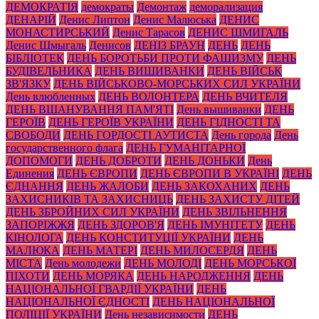
ДЕМОКРАТІЯ
демократы
Демонтаж
деморализация
ДЕНАРІЙ
Денис Липтон
Денис Малюська
ДЕНИС
МОНАСТИРСЬКИЙ
Денис Тарасов
ДЕНИС ШМИГАЛЬ
Денис Шмыгаль
Денисов
ДЕНІЗ БРАУН
ДЕНЬ
ДЕНЬ
БІБЛІОТЕК
ДЕНЬ БОРОТЬБИ ПРОТИ ФАШИЗМУ
ДЕНЬ
БУДІВЕЛЬНИКА
ДЕНЬ ВИШИВАНКИ
ДЕНЬ ВІЙСЬК
ЗВ'ЯЗКУ
ДЕНЬ ВІЙСЬКОВО-МОРСЬКИХ СИЛ УКРАЇНИ
День влюбленных
ДЕНЬ ВОЛОНТЕРА
ДЕНЬ ВЧИТЕЛЯ
ДЕНЬ ВШАНУВАННЯ ПАМ'ЯТІ
День вышиванки
ДЕНЬ
ГЕРОЇВ
ДЕНЬ ГЕРОЇВ УКРАЇНИ
ДЕНЬ ГІДНОСТІ ТА
СВОБОДИ
ДЕНЬ ГОРДОСТІ АУТИСТА
День города
День
государственного флага
ДЕНЬ ГУМАНІТАРНОЇ
ДОПОМОГИ
ДЕНЬ ДОБРОТИ
ДЕНЬ ДОНЬКИ
День
Единения
ДЕНЬ ЄВРОПИ
ДЕНЬ ЄВРОПИ В УКРАЇНІ
ДЕНЬ
ЄДНАННЯ
ДЕНЬ ЖАЛОБИ
ДЕНЬ ЗАКОХАНИХ
ДЕНЬ
ЗАХИСНИКІВ ТА ЗАХИСНИЦЬ
ДЕНЬ ЗАХИСТУ ДІТЕЙ
ДЕНЬ ЗБРОЙНИХ СИЛ УКРАЇНИ
ДЕНЬ ЗВІЛЬНЕННЯ
ЗАПОРІЖЖЯ
ДЕНЬ ЗДОРОВ'Я
ДЕНЬ ІМУНІТЕТУ
ДЕНЬ
КІНОЛОГА
ДЕНЬ КОНСТИТУЦІЇ УКРАЇНИ
ДЕНЬ
МАЛЮКА
ДЕНЬ МАТЕРІ
ДЕНЬ МИЛОСЕРДЯ
ДЕНЬ
МІСТА
День молодежи
ДЕНЬ МОЛОДІ
ДЕНЬ МОРСЬКОЇ
ПІХОТИ
ДЕНЬ МОРЯКА
ДЕНЬ НАРОДЖЕННЯ
ДЕНЬ
НАЦІОНАЛЬНОЇ ГВАРДІЇ УКРАЇНИ
ДЕНЬ
НАЦІОНАЛЬНОЇ ЄДНОСТІ
ДЕНЬ НАЦІОНАЛЬНОЇ
ПОЛІЦІЇ УКРАЇНИ
День независимости
ДЕНЬ