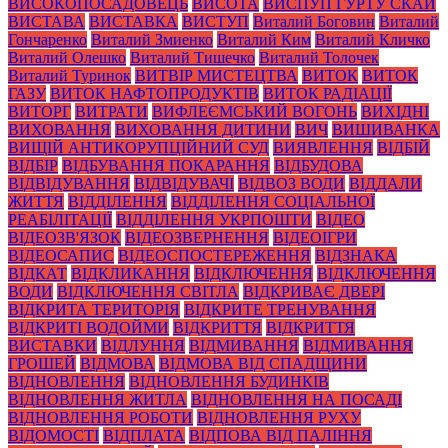
ВИСОКОПОСАДОВЕЦЬ
ВИСОТА
ВИСПУП ГУРТУ СКАЙ
ВИСТАВА
ВИСТАВКА
ВИСТУП
Виталий Боговин
Виталий
Гончаренко
Виталий Змиенко
Виталий Ким
Виталий Кличко
Виталий Олешко
Виталий Тишечко
Виталий Толочек
Виталий Туринок
ВИТВІР МИСТЕЦТВА
ВИТОК
ВИТОК
ГАЗУ
ВИТОК НАФТОПРОДУКТІВ
ВИТОК РАДІАЦІЇ
ВИТОРГ
ВИТРАТИ
ВИФЛЕЄМСЬКИЙ ВОГОНЬ
ВИХІДНІ
ВИХОВАННЯ
ВИХОВАННЯ ДИТИНИ
ВИЧ
ВИШИВАНКА
ВИЩІЙ АНТИКОРУПЦІЙНИЙ СУД
ВИЯВЛЕННЯ
ВІДБІЙ
ВІДБІР
ВІДБУВАННЯ ПОКАРАННЯ
ВІДБУДОВА
ВІДВІДУВАННЯ
ВІДВІДУВАЧІ
ВІДВОЗ ВОДИ
ВІДДАЛИ
ЖИТТЯ
ВІДДІЛЕННЯ
ВІДДІЛЕННЯ СОЦІАЛЬНОЇ
РЕАБІЛІТАЦІЇ
ВІДДІЛЕННЯ УКРПОШТИ
ВІДЕО
ВІДЕОЗВ'ЯЗОК
ВІДЕОЗВЕРНЕННЯ
ВІДЕОІГРИ
ВІДЕОСАПИС
ВІДЕОСПОСТЕРЕЖЕННЯ
ВІДЗНАКА
ВІДКАТ
ВІДКЛИКАННЯ
ВІДКЛЮЧЕННЯ
ВІДКЛЮЧЕННЯ
ВОДИ
ВІДКЛЮЧЕННЯ СВІТЛА
ВІДКРИВАЄ ДВЕРІ
ВІДКРИТА ТЕРИТОРІЯ
ВІДКРИТЕ ТРЕНУВАННЯ
ВІДКРИТІ ВОДОЙМИ
ВІДКРИТТЯ
ВІДКРИТТЯ
ВИСТАВКИ
ВІДЛУННЯ
ВІДМИВАННЯ
ВІДМИВАННЯ
ГРОШЕЙ
ВІДМОВА
ВІДМОВА ВІД СПАДЩИНИ
ВІДНОВЛЕННЯ
ВІДНОВЛЕННЯ БУДИНКІВ
ВІДНОВЛЕННЯ ЖИТЛА
ВІДНОВЛЕННЯ НА ПОСАДІ
ВІДНОВЛЕННЯ РОБОТИ
ВІДНОВЛЕННЯ РУХУ
ВІДОМОСТІ
ВІДПЛАТА
ВІДПОВА ВІД ПАЛІННЯ