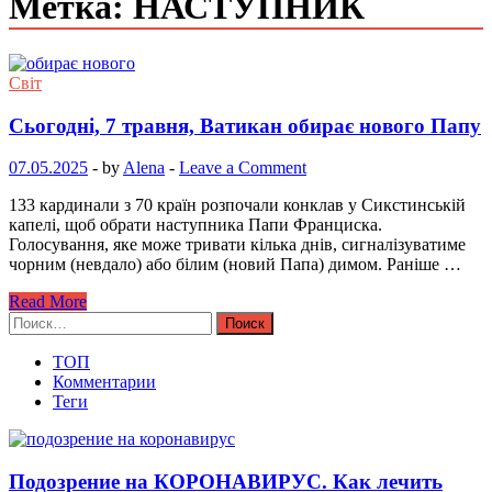
Метка: НАСТУПНИК
Світ
Сьогодні, 7 травня, Ватикан обирає нового Папу
07.05.2025
-
by
Alena
-
Leave a Comment
133 кардинали з 70 країн розпочали конклав у Сикстинській
капелі, щоб обрати наступника Папи Франциска.
Голосування, яке може тривати кілька днів, сигналізуватиме
чорним (невдало) або білим (новий Папа) димом. Раніше …
Read More
Найти:
ТОП
Комментарии
Теги
Подозрение на КОРОНАВИРУС. Как лечить