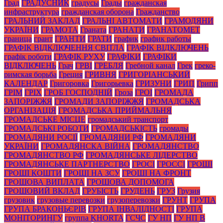
Град
ГРАДУСНИК
градусы
Грады
гражданская
инфраструктура
гражданская оборона
Гражданство
ГРАЛЬНИЙ ЗАКЛАД
ГРАЛЬНІ АВТОМАТИ
ГРАМОДЯНИ
УКРАЇНИ
ГРАМОТА
Граната
ГРАНАТИ
ГРАНАТОМЕТ
граница
грант
ГРАНТИ
ГРАТИ
график
график работы
ГРАФІК ВІДКЛЮЧЕННЯ СВІТЛА
ГРАФІК ВІДКЛЮЧЕНЬ
графік роботи
ГРАФІК РУХУ
ГРАФІКИ
ГРАФІКИ
ВІДКЛЮЧЕНЬ
Грач
ГРВІ
ГРЕБЛЯ
Гребной канал
Грек
греко-
римская борьба
Греция
ГРИВНЯ
ГРИГОРІАНСЬКИЙ
КАЛЕНДАР
Григоровка
Григорьевка
ГРИЗУНИ
ГРИП
Грипп
ГРІМ
ГРІХ
ГРОБ ГОСПОДНІЙ
Гроза
ГРОІ
ГРОМАДА
ЗАПОРІЖЖЯ
ГРОМАДИ ЗАПОРІЖЖЯ
ГРОМАДСЬКА
ОРГАНІЗАЦІЯ
ГРОМАДСЬКА ПРИЙМАЛЬНЯ
ГРОМАДСЬКЕ МІСЦЕ
громадський транспорт
ГРОМАДСЬКІ РОБОТИ
ГРОМАДСЬКІСТЬ
громады
ГРОМАДЯНИ РОСІЇ
ГРОМАДЯНИ РФ
ГРОМАДЯНИ
УКРАЇНИ
ГРОМАДЯНСКА ВІЙНА
ГРОМАДЯНСТВО
ГРОМАДЯНСТВО РФ
ГРОМАДЯНСЬКЕ ЛІДЕРСТВО
ГРОМАДЯНСЬКЕ ПАРТНЕРСТВО
ГРОСІ
ГРОССІ
ГРОШІ
ГРОШІ КОШТИ
ГРОШІ НА ЗСУ
ГРОШІ НА ФРОНТ
ГРОШОВА ВИПЛАТА
ГРОШОВА ДОПОМОГА
ГРОШОВИЙ ВКЛАД
ГРУБІСТЬ
ГРУДЕНЬ
ГРУЗ
Грузия
грузовик
грузовые перевозки
грузоперевозки
ГРУНТ
ГРУПА
ГРУПА БРАКОНЬЄРІВ
ГРУПА ІНВАЛІДНОСТІ
ГРУПА
МОНІТОРИНГУ
группа KHORTA
ГСЧС
ГУ НП
ГУ НП В