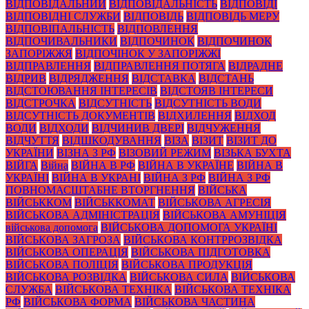
ВІДПОВІДАЛЬНИЙ
ВІДПОВІДАЛЬНІСТЬ
ВІДПОВІДІ
ВІДПОВІДНІ СЛУЖБИ
ВІДПОВІДЬ
ВІДПОВІДЬ МЕРУ
ВІДПОВІПАЛЬНІСТЬ
ВІДПОВЛЕННЯ
ВІДПОЧИВАЛЬНИКИ
ВІДПОЧИНОК
ВІДПОЧИНОК
ЗАПОРІЖЖЯ
ВІДПОЧІНОК У ЗАПОРІЖЖІ
ВІДПРАВЛЕННЯ
ВІДПРАВЛЕННЯ ПОТЯГА
ВІДРАДНЕ
ВІДРИВ
ВІДРЯДЖЕННЯ
ВІДСТАВКА
ВІДСТАНЬ
ВІДСТОЮВАННЯ ІНТЕРЕСІВ
ВІДСТОЯВ ІНТЕРЕСИ
ВІДСТРОЧКА
ВІДСУТНІСТЬ
ВІДСУТНІСТЬ ВОДИ
ВІДСУТНІСТЬ ДОКУМЕНТІВ
ВІДХИЛЕННЯ
ВІДХОД
ВОДИ
ВІДХОДИ
ВІДЧИНИВ ДВЕРІ
ВІДЧУЖЕННЯ
ВІДЧУТТЯ
ВІДШКОДУВАННЯ
ВІЗА
ВІЗИТ
ВІЗИТ ДО
УКРАЇНИ
ВІЗНА З РФ
ВІЗОВИЙ РЕЖИМ
ВІЗЬКА БУХТА
ВІЙГА
Війна
ВІЙНА В РФ
ВІЙНА В УКРАЇНЕ
ВІЙНА В
УКРАЇНІ
ВІЙНА В УКРАНІ
ВІЙНА З РФ
ВІЙНА З РФ
ПОВНОМАСШТАБНЕ ВТОРГНЕННЯ
ВІЙСЬКА
ВІЙСЬККОМ
ВІЙСЬККОМАТ
ВІЙСЬКОВА АГРЕСІЯ
ВІЙСЬКОВА АДМІНІСТРАЦІЯ
ВІЙСЬКОВА АМУНІЦІЯ
військова допомога
ВІЙСЬКОВА ДОПОМОГА УКРАЇНІ
ВІЙСЬКОВА ЗАГРОЗА
ВІЙСЬКОВА КОНТРРОЗВІДКА
ВІЙСЬКОВА ОПЕРАЦІЯ
ВІЙСЬКОВА ПІДГОТОВКА
ВІЙСЬКОВА ПОЛІЦІЯ
ВІЙСЬКОВА ПРОДУКЦІЯ
ВІЙСЬКОВА РОЗВІДКА
ВІЙСЬКОВА СИЛА
ВІЙСЬКОВА
СЛУЖБА
ВІЙСЬКОВА ТЕХНІКА
ВІЙСЬКОВА ТЕХНІКА
РФ
ВІЙСЬКОВА ФОРМА
ВІЙСЬКОВА ЧАСТИНА