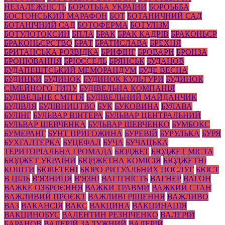
НЕЗАЛЕЖНІСТЬ
БОРОТЬБА УКРАЇНИ
БОРОЬББА
БОСТОНСЬКИЙ МАРАФОН
БОТ
БОТАНИЧНИЙ САД
БОТАНІЧНИЙ САД
БОТОФЕРМА
БОТУЛІЗМ
БОТУЛОТОКСИН
БПЛА
БРАК
БРАК КАДРІВ
БРАКОНЬЄР
БРАКОНЬЄРСТВО
БРАТ
БРАТИСЛАВА
БРЕХНЯ
БРИТАНСЬКА РОЗВІДКА
БРИФІНГ
БРОВАРИ
БРОНЗА
БРОНЮВАННЯ
БРЮССЕЛЬ
БРЯНСЬК
БУДАНОВ
БУДАПЕШТСЬКИЙ МЕМОРАНДУМ
БУДЕ ВЕСНА
БУДИНКИ
БУДИНОК
БУДИНОК КУЛЬТУРИ
БУДИНОК
СІМЕЙНОГО ТИПУ
БУДІВЕЛЬНА КОМПАНІЯ
БУДІВЕЛЬНЕ СМІТТЯ
БУДІВЕЛЬНИЙ МАЙДАНЧИК
БУДІВЛЯ
БУДІВНИЦТВО
БУК
БУКОВИНА
БУЛАВА
БУЛІНГ
БУЛЬВАР ВІНТЕРА
БУЛЬВАР ЦЕНТРАЛЬНИЙ
БУЛЬВАР ШЕВЧЕНКА
БУЛЬВАР ШЕВЧЕНКО
БУМБОКС
БУМЕРАНГ
БУНТ ПРИГОЖИНА
БУРЕВІЙ
БУРУЛЬКА
БУРЯ
БУХГАЛТЕРКА
БУЦЕФАЛ
БУЧА
БУЧАЦЬКА
ТЕРИТОРІАЛЬНА ГРОМАДА
БЮДЖЕТ
БЮДЖЕТ МІСТА
БЮДЖЕТ УКРАЇНИ
БЮДЖЕТНА КОМІСІЯ
БЮДЖЕТНІ
КОШТИ
БЮЛЕТЕНІ
БЮРО РИТУАЛЬНИХ ПОСЛУГ
БЮСТ
В ЦІЛЬ
В'ЯЗНИЦЯ
В'ЯЗНІ
ВАГІТНІСТЬ
ВАГНЕР
ВАГОН
ВАЖКЕ ОЗБРОЄННЯ
ВАЖКИ ТРАВМИ
ВАЖКИЙ СТАН
ВАЖЛИВИЙ ПРОЄКТ
ВАЖЛИВІ РІШЕННЯ
ВАЖЛИВО
ВАЗ
ВАКАНСІЯ
ВАКС
ВАКЦИНА
ВАКЦИНАЦІЯ
ВАКЦИНОБУС
ВАЛЕНТИН РЕЗНІЧЕНКО
ВАЛЕРІЙ
БАРАНОВ
ВАЛЕРІЙ ЗАЛУЖНИЙ
ВАЛЕРІЙ