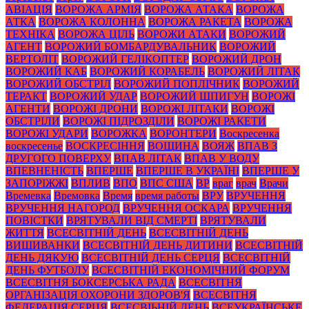
АВІАЦІЯ
ВОРОЖА АРМІЯ
ВОРОЖА АТАКА
ВОРОЖА
АТКА
ВОРОЖА КОЛОННА
ВОРОЖА РАКЕТА
ВОРОЖА
ТЕХНІКА
ВОРОЖА ЦІЛЬ
ВОРОЖИ АТАКИ
ВОРОЖИЙ
АГЕНТ
ВОРОЖИЙ БОМБАРДУВАЛЬНИК
ВОРОЖИЙ
ВЕРТОЛІТ
ВОРОЖИЙ ГЕЛІКОПТЕР
ВОРОЖИЙ ДРОН
ВОРОЖИЙ КАБ
ВОРОЖИЙ КОРАБЕЛЬ
ВОРОЖИЙ ЛІТАК
ВОРОЖИЙ ОБСТРІЛ
ВОРОЖИЙ ПОПЛІЧНИК
ВОРОЖИЙ
ТЕРАКТ
ВОРОЖИЙ УДАР
ВОРОЖИЙ ШПИГУН
ВОРОЖІ
АГЕНТИ
ВОРОЖІ ДРОНИ
ВОРОЖІ ЛІТАКИ
ВОРОЖІ
ОБСТРІЛИ
ВОРОЖІ ПІДРОЗДІЛИ
ВОРОЖІ РАКЕТИ
ВОРОЖІ УДАРИ
ВОРОЖКА
ВОРОНТЕРИ
Воскресенка
воскресенье
ВОСКРЕСІННЯ
ВОЩИНА
ВОЯЖ
ВПАВ З
ДРУГОГО ПОВЕРХУ
ВПАВ ЛІТАК
ВПАВ У ВОДУ
ВПЕВНЕНІСТЬ
ВПЕРШЕ
ВПЕРШЕ В УКРАЇНІ
ВПЕРШЕ У
ЗАПОРІЖЖІ
ВПЛИВ
ВПО
ВПС США
ВР
враг
врач
Врачи
Времевка
Времовка
Время
время работы
ВРУ
ВРУЧЕННЯ
ВРУЧЕННЯ НАГОРОД
ВРУЧЕННЯ ОСКАРА
ВРУЧЕННЯ
ПОВІСТКИ
ВРЯТУВАЛИ ВІД СМЕРТІ
ВРЯТУВАЛИ
ЖИТТЯ
ВСЕСВІТНІЙ ДЕНЬ
ВСЕСВІТНІЙ ДЕНЬ
ВИШИВАНКИ
ВСЕСВІТНІЙ ДЕНЬ ДИТИНИ
ВСЕСВІТНІЙ
ДЕНЬ ДЯКУЮ
ВСЕСВІТНІЙ ДЕНЬ СЕРЦЯ
ВСЕСВІТНІЙ
ДЕНЬ ФУТБОЛУ
ВСЕСВІТНІЙ ЕКОНОМІЧНИЙ ФОРУМ
ВСЕСВІТНЯ БОКСЕРСЬКА РАДА
ВСЕСВІТНЯ
ОРГАНІЗАЦІЯ ОХОРОНИ ЗДОРОВ'Я
ВСЕСВІТНЯ
ФЕДЕРАЦІЯ СЕРЦЯ
ВСЕСВІЬНІЙ ДЕНЬ
ВСЕУКРАЇНСЬКЕ