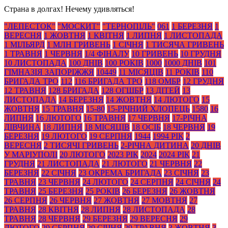
Страна в долгах! Нечему удивляться!
"ЛЕПЕСТОК"
"МОСКИТ"
"ТЕРНОПІЛЬ"
061
1 БЕРЕЗНЯ
1
ВЕРЕСНЯ
1 ЖОВТНЯ
1 КВІТНЯ
1 ЛИПНЯ
1 ЛИСТОПАДА
1 МІЛЬЯРД
1 МЛН ГРИВЕНЬ
1 СІЧНЯ
1 ТИСЯЧА ГРИВЕНЬ
1 ТРАВНЯ
1 ЧЕРВНЯ
1/4 ФІНАЛУ
10 ГРИВЕНЬ
10 ГРУДНЯ
10 ЛИСТОПАДА
100 ДНІВ
100 РОКІВ
1000
1000 ДНІВ
101
ГІМНАЗІЯ ЗАПОРІЖЖЯ
10449
11 МІСЯЦІВ
11 РОКІВ
110
БРИГАДА ТРО
112
116 БРИГАДА ТРО
118 ОМБР
12 ГРУДНЯ
12 ТРАВНЯ
128 БРИГАДА
128 ОГШБР
13 ДІТЕЙ
13
ЛИСТОПАДА
14 БЕРЕЗНЯ
14 ЖОВТНЯ
14 ЛЮТОГО
15
ЖОВТНЯ
15 ТРАВНЯ
15-80
15-РІЧНИЙ ХЛОПЕЦЬ
1580
16
ЛИПНЯ
16 ЛЮТОГО
16 ТРАВНЯ
17 ЧЕРВНЯ
17-РІЧНА
ДІВЧИНА
18 ЛИПНЯ
18 МІСЯЦІВ
18 ОСІБ
18 ЧЕРВНЯ
19
БЕРЕЗНЯ
19 ЛЮТОГО
19 СЕРПНЯ
1944
1994 РІК
2
ВЕРЕСНЯ
2 ТИСЯЧІ ГРИВЕНЬ
2-РІЧНА ДИТИНА
20 ДНІВ
У МАРІУПОЛІ
20 ЛЮТОГО
2023 РІК
2024
2024 РІК
21
ГРУДНЯ
21 ЛИСТОПАДА
21 ЛЮТОГО
21 ЧЕРВНЯ
22
БЕРЕЗНЯ
22 СІЧНЯ
23 ОКРЕМА БРИГАДА
23 СІЧНЯ
23
ТРАВНЯ
23 ЧЕРВНЯ
24 ЛЮТОГО
24 СЕРПНЯ
24 СІЧНЯ
24
ТРАВНЯ
25 БЕРЕЗНЯ
25 РОКІВ
26 БЕРЕЗНЯ
26 ЖОВТНЯ
26 СЕРПНЯ
26 ЧЕРВНЯ
27 ЖОВТНЯ
27 МОВТНЯ
27
ТРАВНЯ
28 КВІТНЯ
28 ЛИПНЯ
28 ЛИСТОПАДА
28
ТРАВНЯ
28 ЧЕРВНЯ
29 БЕРЕЗНЯ
29 ВЕРЕСНЯ
29
ЛЮТОГО
29 СЕРПНЯ
29 СІЧНЯ
29 ТРАВНЯ
3 ЖОВТНЯ
3