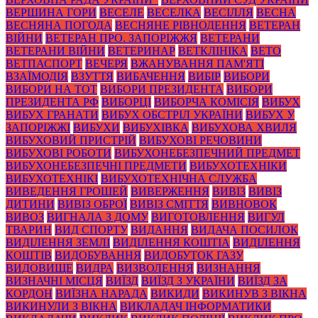
ВЕРШИНА ГОРИ
ВЕСЕЛЕ
ВЕСЕЛКА
ВЕСІЛЛЯ
ВЕСНА
ВЕСНЯНА ПОГОДА
ВЕСНЯНЕ РІВНОДЕННЯ
ВЕТЕРАН
ВІЙНИ
ВЕТЕРАН ПРО. ЗАПОРІЖЖЯ
ВЕТЕРАНИ
ВЕТЕРАНИ ВІЙНИ
ВЕТЕРИНАР
ВЕТКЛІНІКА
ВЕТО
ВЕТПАСПОРТ
ВЕЧЕРЯ
ВЖАНУВАННЯ ПАМ'ЯТІ
ВЗАЇМОДІЯ
ВЗУТТЯ
ВИБАЧЕННЯ
ВИБІР
ВИБОРИ
ВИБОРИ НА ТОТ
ВИБОРИ ПРЕЗИДЕНТА
ВИБОРИ
ПРЕЗИДЕНТА РФ
ВИБОРЦІ
ВИБОРЧА КОМІСІЯ
ВИБУХ
ВИБУХ ГРАНАТИ
ВИБУХ ОБСТРІЛ УКРАЇНИ
ВИБУХ У
ЗАПОРІЖЖІ
ВИБУХИ
ВИБУХІВКА
ВИБУХОВА ХВИЛЯ
ВИБУХОВИЙ ПРИСТРІЙ
ВИБУХОВІ РЕЧОВИНИ
ВИБУХОВІ РОБОТИ
ВИБУХОНЕБЕЗПЕЧНИЙ ПРЕДМЕТ
ВИБУХОНЕБЕЗПЕЧНІ ПРЕДМЕТИ
ВИБУХОТЕХНІКИ
ВИБУХОТЕХНІКІ
ВИБУХОТЕХНІЧНА СЛУЖБА
ВИВЕДЕННЯ ГРОШЕЙ
ВИВЕРЖЕННЯ
ВИВІЗ
ВИВІЗ
ДИТИНИ
ВИВІЗ ОБРОЇ
ВИВІЗ СМІТТЯ
ВИВНОВОК
ВИВОЗ
ВИГНАЛА З ДОМУ
ВИГОТОВЛЕННЯ
ВИГУЛ
ТВАРИН
ВИД СПОРТУ
ВИДАННЯ
ВИДАЧА ПОСИЛОК
ВИДІЛЕННЯ ЗЕМЛІ
ВИДІЛЕННЯ КОШТІА
ВИДІЛЕННЯ
КОШТІВ
ВИДОБУВАННЯ
ВИДОБУТОК ГАЗУ
ВИДОВИЩЕ
ВИДРА
ВИЗВОЛЕННЯ
ВИЗНАННЯ
ВИЗНАЧНІ МІСЦЯ
ВИЇЗД
ВИЇЗД З УКРАЇНИ
ВИЇЗД ЗА
КОРДОН
ВИЇЗНА НАРАДА
ВИКИДИ
ВИКИНУВ З ВІКНА
ВИКИНУЛИ З ВІКНА
ВИКЛАДАЧ ІНФОРМАТИКИ