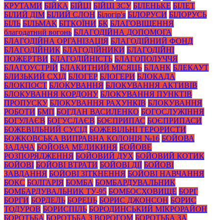
КРУТАМИ
БІЙКА
БІЙЦІ
БІЙЦІ ЗСУ
БІЛЕНЬКЕ
БІЛЕТ
БІЛИЙ ДІМ
БІЛИЙ СЛОН
Білогір'я
БІЛОРУСИ
БІЛОРУСЬ
БІЛЬ
БІЛЬМАК
БІТКОЇНИ
БК
БЛАГОВІЩЕННЯ
благодатний вогонь
БЛАГОДІЙНА ДОПОМОГА
БЛАГОДІЙНА ОРГАНІЗАЦІЯ
БЛАГОДІЙНИЙ ФОНД
БЛАГОДІЙНИК
БЛАГОДІЙНИКИ
БЛАГОДІЙНІ
ПОЖЕРТВИ
БЛАГОДІЙНІСТЬ
БЛАГОПОЛУЧЧЯ
БЛАГОУСТРІЙ
БЛАКИТНИЙ МІСЯЦЬ
БЛАНК
БЛЕКАУТ
БЛИЗЬКИЙ СХІД
БЛОГЕР
БЛОГЕРИ
БЛОКАДА
БЛОКПОСТ
БЛОКУВАННЯ
БЛОКУВАННЯ АКТИВІВ
БЛОКУВАННЯ КОРДОНУ
БЛОКУВАННЯ ПУНКТІВ
ПРОПУСКУ
БЛОКУВАННЯ РАХУНКІВ
БЛОКУВАННЯ
РОБОТИ
БМП
БОГДАН ВАСИЛЕНКО
БОГОСЛУЖІННЯ
БОГУЛАЄВ
БОГУСЛАЄВ
БОЄПРИПАС
БОЄПРИПАСИ
БОЖЕВІЛЬНИЙ СУСІД
БОЖЕВІЛЬНІ ТЕРОРИСТИ
БОЖКОВСЬКА ВИПРАВНА КОЛОНІЯ №16
БОЙОВА
ЗАДАЧА
БОЙОВА МЕДИКИНЯ
БОЙОВЕ
РОЗПОРЯДЖЕННЯ
БОЙОВИЙ ДУХ
БОЙОВИЙ КОТИК
БОЙОВІ
БОЙОВІ ВТРАТИ
БОЙОВІ ДІЇ
БОЙОВІ
ЗАВДАННЯ
БОЙОВІ ЗІТКНЕННЯ
БОЙОВІ НАВЧАННЯ
БОКС
БОЛГАРІЯ
БОМБА
БОМБАРДУВАЛЬНИК
БОМБАРДУВАЛЬНИК ТУ-95
БОМБОСХОВИЩЕ
БОРГ
БОРГИ
БОРДЕЛЬ
БОРЕЦЬ
БОРИС ДЖОНСОН
БОРИС
ТОДУРОВ
БОРИСПІЛЬ
БОРОДИНСЬКИЙ МІКРОРАЙОН
БОРОТЬБА
БОРОТЬБА З ВОРОГОМ
БОРОТЬБА ЗА