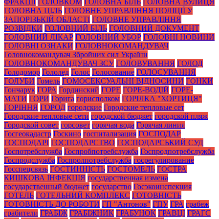
ФРАКЦІЇ
ГОЛОВКОМ
ГОЛОВНА БІЛЬ
ГОЛОВНА ВУЛИЦЯ
ГОЛОВНА ЦІЛЬ
ГОЛОВНЕ УПРАВЛІННЯ ПОЛІЦІЇ У
ЗАПОРІЗЬКІЙ ОБЛАСТІ
ГОЛОВНЕ УПРАВЛІННЯ
РОЗВІДКИ
ГОЛОВНИЙ БІЛЬ
ГОЛОВНИЙ ДОКУМЕНТ
ГОЛОВНИЙ ЛІКАР
ГОЛОВНИЙ УБОР
ГОЛОВНІ НОВИНИ
ГОЛОВНІ ОЗНАКИ
ГОЛОВНОКОМАНДУВАЧ
Головнокомандувач Збройних сил України
ГОЛОВНОКОМАНДУВАЧ ЗСУ
ГОЛОВУВАННЯ
ГОЛОД
Голодомор
Гололед
Голос
Голосование
ГОЛОСУВАННЯ
ГОЛУБИ
Гомель
ГОМОСЕКСУАЛЬНІ ВІДНОСИНИ
ГОНКИ
Гончарук
ГОРА
Гординский
ГОРЕ
ГОРЕ-ВОДІЙ
ГОРЕ-
МАТИ
ГОРИ
Горига
горисполком
ГОРІЛКА "ХОРТИЦЯ"
ГОРІННЯ
ГОРОД
городские
Городские тепловые сет
Городские тепловые сети
городской бюджет
городской пляж
Городской совет
горсовет
горячая вода
Горячая линия
Госгеокадастр
Госкино
госпитализация
ГОСПОДАР
ГОСПОДАРІ
ГОСПОДАРСТВО
ГОСПОДАРСЬКИЙ СУД
Госпотребслужба
Госпробпотребслужба
Госпродпотребслужба
Госпродслужба
Госпролпотребслужба
госрегулирование
Госспецсвязь
ГОСТИННІСТЬ
ГОСТОМЕЛЬ
ГОСТРА
КИШКОВА ІНФЕКЦІЯ
государственная измена
государственный бюджет
государство
Госэкоинспекция
ГОТЕЛЬ
ГОТЕЛЬНИЙ КОМПЛЕКС
ГОТОВНІСТЬ
ГОТОВНІСТЬ ДО РОБОТИ
ГП "Антонов"
ГПУ
ГРА
грабеж
грабители
ГРАБІЖ
ГРАБІЖНИК
ГРАБУНОК
ГРАВЦІ
ГРАГС