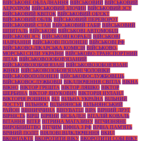
ВІЙСЬКОВЕ ОБЛАДНАННЯ
ВІЙСЬКОВИЙ
ВІЙСЬКОВИЙ
АЕРОДРОМ
ВІЙСЬКОВИЙ ЗЛОЧИН
ВІЙСЬКОВИЙ ЗСУ
ВІЙСЬКОВИЙ КВІТОК
ВІЙСЬКОВИЙ ОБ'ЄКТ
ВІЙСЬКОВИЙ ОБЛІК
ВІЙСЬКОВИЙ ПЕРЕВОРОТ
ВІЙСЬКОВИЙ СТАН
ВІЙСЬКОВИЙ ТАБІР
ВІЙСЬКОВИЙ
ШПИТАЛЬ
ВІЙСЬКОВІ
ВІЙСЬКОВІ АВТОМОБІЛІ
ВІЙСЬКОВІ ЗСУ
ВІЙСЬКОВІ КОРАБЛІ
ВІЙСЬКОВІ
НАВЧАННЯ
ВІЙСЬКОВІ ПОЛОНЕНІ
ВІЙСЬКОВІ РФ
ВІЙСЬКОВО-ЛІКАРСЬКА КОМІСІЯ
ВІЙСЬКОВО-
МОРСЬКІ СИЛИ УКРАЇНИ
ВІЙСЬКОВО-ТРАНСПОРТНИЙ
ЛІТАК
ВІЙСЬКОВОЗОБОВ'ЯЗАНИЙ
ВІЙСЬКОВОЗОБОВ'ЯЗАНІ
ВІЙСЬКОВОЗОБОВ'ЯЗАНІ
ЖІНКИ
ВІЙСЬКОВОЗОБОВ'ЯЗАНІ ЧОЛОВІКИ
ВІЙСЬКОВОПОЛОНЕНІ
ВІЙСЬКОВОСЛУЖБОВЕЦЬ
ВІЙСЬКОВОСЛУЖБОВЦІ
ВІКДЛЮЧЕННЯ СВІТЛА
ВІКНА
ВІКНО
ВІКТОР ГРЕШТА
ВІКТОР ЛЯШКО
ВІКТОР
ЩЕРБИНА
ВІКТОР ЯНУКОВИЧ
ВІКТОРІЯ НУЛАНД
ВІКТОРІЯ РОЩИНА
ВІЛ
ВІЛЬНА УКРАЇНА
ВІЛЬНИЙ
ДОСТУП
ВІЛЬНЮС
ВІЛЬНЯНСЬК
ВІЛЬНЯНСЬКИЙ
РАЙОН
ВІННИЧЧИНА
ВІНУВАТЦІ
ВІРА
ВІРНИЙ ДРУГ
ВІРНІСТЬ
ВІРШ
ВІРЯНИ
ВІСБАДЕН
ВІТАЛІЙ КОВАЛЬ
ВІТАННЯ
ВІТЕР
ВІТРИНА МАГАЗИНУ
ВІТЧИЗНЯНЕ
ВИРОБНИЦТВО
ВІТЧИМ
ВІФНА З РФ
ВІЧНА ПАМ'ЯТЬ
ВІЧНИЙ ПОЛІТ
ВІЯЛОВІ ВІДКЛЮЧЕННЯ
ВКИД
ВКОНТАКТЕ
ВКОРОТИТИ ВІКУ
ВКОРОТИТИ СОБІ ВІКУ