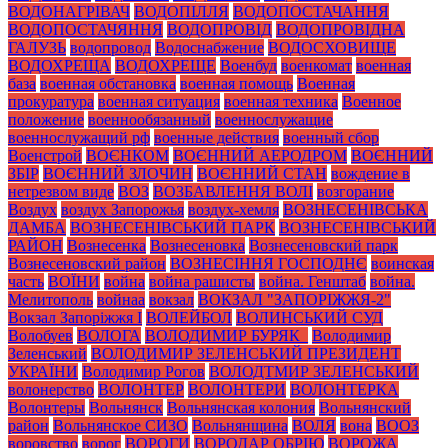
ВОДОНАГРІВАЧ
ВОДОПІЛЛЯ
ВОДОПОСТАЧАННЯ
ВОДОПОСТАЧЯННЯ
ВОДОПРОВІД
ВОДОПРОВІДНА
ГАЛУЗЬ
водопровод
Водоснабжение
ВОДОСХОВИЩЕ
ВОДОХРЕЩА
ВОДОХРЕЩЕ
Военбуд
военкомат
военная
база
военная обстановка
военная помощь
Военная
прокуратура
военная ситуация
военная техника
Военное
положение
военнообязанный
военнослужащие
военнослужащий рф
военные действия
военный сбор
Военстрой
ВОЄНКОМ
ВОЄННИЙ АЕРОДРОМ
ВОЄННИЙ
ЗБІР
ВОЄННИЙ ЗЛОЧИН
ВОЄННИЙ СТАН
вождение в
нетрезвом виде
ВОЗ
ВОЗБАВЛЕННЯ ВОЛІ
возгорание
Воздух
воздух Запорожья
воздух-хемля
ВОЗНЕСЕНІВСЬКА
ДАМБА
ВОЗНЕСЕНІВСЬКИЙ ПАРК
ВОЗНЕСЕНІВСЬКИЙ
РАЙОН
Вознесенка
Вознесеновка
Вознесеновский парк
Вознесеновский район
ВОЗНЕСІННЯ ГОСПОДНЄ
воинская
часть
ВОЇНИ
война
война рашисты
война. Генштаб
война.
Мелитополь
войнаа
вокзал
ВОКЗАЛ "ЗАПОРІЖЖЯ-2"
Вокзал Запоріжжя І
ВОЛЕЙБОЛ
ВОЛИНСЬКИЙ СУД
Волобуев
ВОЛОГА
ВОЛОДИМИР БУРЯК_
Володимир
Зеленський
ВОЛОДИМИР ЗЕЛЕНСЬКИЙ ПРЕЗИДЕНТ
УКРАЇНИ
Володимир Рогов
ВОЛОДТМИР ЗЕЛЕНСЬКИЙ
волонерство
ВОЛОНТЕР
ВОЛОНТЕРИ
ВОЛОНТЕРКА
Волонтеры
Вольнянск
Вольнянская колония
Вольнянский
район
Вольнянское СИЗО
Вольнянщина
ВОЛЯ
вона
ВООЗ
воровство
ворог
ВОРОГИ
ВОРОДАР ОБРІЮ
ВОРОЖА