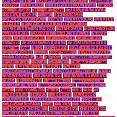
Генеральний штаб
ГЕНЕРАЛЬНИЙ ШТАБ ЗСУ
генеральный
прокурор
ГЕНЕРАТОР
ГЕНЕТИЧНИЙ КОД НАЦІЇ
Геническ
Геннадий Касай
Геннадий Наумов
ГЕННАДІЙ КОНЯЄВ
ГЕННАДІЙ ФУКС
геноцид
ГЕНСЕК НАТО
ГЕНСЕКРЕТАРЬ НАТО
Генштаб
ГЕНШТАБ ЗСУ
ГЕНШТАБ
УКРАЇНИ
ГЕОГРАФІЧНИЙ ЦЕНТР ЄВРОПИ
ГЕОЛОГІЧНИЙ ЗАКАЗНИК
ГЕОЛОКАЦІЯ
ГЕОМАГНІТНА
АКТИВНІСТЬ
ГЕОМАГНІТНА АКТИВНОСТЬ
ГЕРАНЬ
ГЕРБ
ГЕРБ ТОКМАКА
ГЕРБ УКРАЇНИ
ГЕРГРАФІЧНІ
ОБ'ЄКТИ
ГЕРМАН ГАЛУЩЕНКО
ГЕРМАН СМЕТАНІН
Германия
герои
ГЕРОЇ
ГЕРОЇ КРУТ
ГЕРОЇ НЕ ВМИРАЮТЬ
ГЕРОЇ УКРАЇНИ
ГЕРОЙ
Герой Украины
ГЕРОЙ УКРАЇНИ
ГЕРОЯМ СЛАВА
ГЕС
ГИДОТА
гидравлические испытания
Гидрометцентр
гимназия
Гимнастика
Гинтарас Савукинас
Гитлер
ГІДНЕ МІСЦЕ
ГІДНІСТЬ
ГІДРАНТ
ГІДРОЕЛЕКТРОСТАНЦІЯ
ГІДРОМЕТЕОРОЛОГІЯ
ГІЛЛЯ
ГІМН УКРАЇНИ
ГІПЕРМАРКЕТ
ГІПЕРМАРКЕТ АШАН
ГІРКІН
ГІРОСКУТЕР
Гітанас Науседа
глава государства
ГЛАВА ДЕРЖАВИ
главнокомандующий
главный тренер
Глазго
ГЛИБОКА ЯМА
Глинка
Глорія
ГНІЙ
ГНІТ
ГО
ГОДИВНИЦЯ
ГОДИНА
ГОДИННИК
ГОДИННИК
ЗАКОХАНИХ
ГОДІВНИЦІ ДЛЯ ТВАРИН
Годовщина
ГОДУВАТИ ПТАХІВ
Голик
ГОЛОВА
ГОЛОВА ВРУ
ГОЛОВА ЄВРОКОМІСІЇ
ГОЛОВА ЗОВА
ГОЛОВА ОВА
ГОЛОВА СБУ
ГОЛОВА СІЛЬСЬКОЇ РАДИ
ГОЛОВА