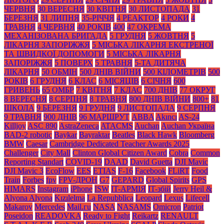
ЧЕРВНЯ
30 ВЕРЕСНЯ
30 КВІТНЯ
30 ЛИСТОПАДА
31
БЕРЕЗНЯ
31 ЛИПНЯ
35-РІЧЧЯ
4 РЕАКТОР
4 РОКИ
4
ТРАВНЯ
4 ЧЕРВНЯ
40 РОКІВ
400
47 ОКРЕМА
МЕХАНІЗОВАНА БРИГАДА
5 ГРУДНЯ
5 ЖОВТНЯ
5
ЛІКАРНЯ ЗАПОРІЖЖЯ
5 МІСЬКА ЛІКАРНЯ ЕКСТРЕНОЇ
ТА ШВИДКОЇ ДОПОМОГИ
5 МІСЬКА ЛІКАРНЯ
ЗАПОРІЖЖЯ
5 ПОВЕРХ
5 ТРАВНЯ
5-ТА ДИТЯЧА
ЛІКАРНЯ
50 ОБМІН
500 ДНІВ ВІЙНИ
500 КІЛОМЕТРІВ
500
РОКІВ
6 ГРУДНЯ
6 КЛАС
6 МІСЯЦІВ
6 СІЧНЯ
600
ГРИВЕНЬ
65 ОМБР
7 КВІТНЯ
7 КЛАС
700 ДНІВ
77 ОКРУГ
8 ВЕРЕСНЯ
8 СЕРПНЯ
8 ТРАВНЯ
800 ДНІВ ВІЙНИ
800+
81
ШКОЛА
9 БЕРЕЗНЯ
9 ГРУДНЯ
9 ЛИСТОПАДА
9 СЕРПНЯ
9 ТРАВНЯ
900 ДНІВ
96 МАРШРУТ
ABBA
Akıncı
AS-24
Killjoy
ASC 890
AstraZeneca
ATACMS
Auchan
Auchan Україна
BAD-2 robotic
Baykar
Bayraktar
Beatles
Black Нawk
Bloomberg
BMW
Caesar
Cambridge Dedicated Teacher Awards 2025
Challenger
City Mall
Clinton Global Citizen Award
Cobra
Common
Reporting Standart
COVID-19
DAAD
David Guetta
DJI Mavic
DJI Mavic 3
EcoFlow
EES
ETIAS
F-16
Facebook
FLiRT
Food
Train
Forbes
fpv
FPV-ДРОН
G7
GEPARD
Global Spirits
GPS
HIMARS
Instagram
iPhone
ISW
IT-АРМІЯ
IT-збій
Jerry Heil &
Alyona Alyona
Kızılelma
La Repubblica
Leopard
Lexus
Lifecell
Makarov
Mercedes
Mаil.гu
NASA
NASAMS
Omicron
Patriot
Poseidon
READOVKA
Ready to Fight
Reikartz
RENAULT