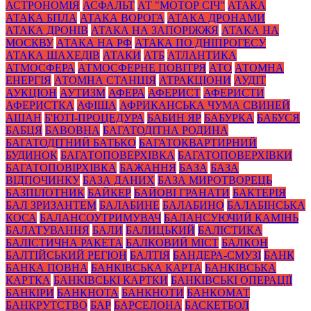
АСТРОНОМІЯ
АСФАЛЬТ
АТ "МОТОР СІЧ"
АТАКА
АТАКА БПЛА
АТАКА ВОРОГА
АТАКА ДРОНАМИ
АТАКА ДРОНІВ
АТАКА НА ЗАПОРІЖЖЯ
АТАКА НА
МОСКВУ
АТАКА НА РФ
АТАКА ПО ДНІПРОГЕСУ
АТАКА ШАХЕДІВ
АТАКИ
АТБ
АТЛАНТИКА
АТМОСФЕРА
АТМОСФЕРНЕ ПОВІТРЯ
АТО
АТОМНА
ЕНЕРГІЯ
АТОМНА СТАНЦІЯ
АТРАКЦІОНИ
АУДІТ
АУКЦІОН
АУТИЗМ
АФЕРА
АФЕРИСТ
АФЕРИСТИ
АФЕРИСТКА
АФІША
АФРИКАНСЬКА ЧУМА СВИНЕЙ
АШАН
Б'ЮТІ-ПРОЦЕДУРА
БАБИН ЯР
БАБУРКА
БАБУСЯ
БАБЦЯ
БАВОВНА
БАГАТОДІТНА РОДИНА
БАГАТОДІТНИЙ БАТЬКО
БАГАТОКВАРТИРНИЙ
БУДИНОК
БАГАТОПОВЕРХІВКА
БАГАТОПОВЕРХІВКИ
БАГАТОПОВІРХІВКА
БАЖАННЯ
БАЗА
БАЗА
ВІДПОЧИНКУ
БАЗА ДАНИХ
БАЗА МИРОТВОРЕЦЬ
БАЗПІЛОТНИК
БАЙКЕР
БАЙОВІ ГРАНАТИ
БАКТЕРІЯ
БАЛ ЗРИЗАНТЕМ
БАЛАБИНЕ
БАЛАБИНО
БАЛАБІНСЬКА
КОСА
БАЛАНСОУТРИМУВАЧ
БАЛАНСУЮЧИЙ КАМІНЬ
БАЛАТУВАННЯ
БАЛИ
БАЛИЦЬКИЙ
БАЛІСТИКА
БАЛІСТИЧНА РАКЕТА
БАЛКОВИЙ МІСТ
БАЛКОН
БАЛТІЙСЬКИЙ РЕГІОН
БАЛТІЯ
БАНДЕРА-СМУЗІ
БАНК
БАНКА ПОВНА
БАНКІВСЬКА КАРТА
БАНКІВСЬКА
КАРТКА
БАНКІВСЬКІ КАРТКИ
БАНКІВСЬКІ ОПЕРАЦІЇ
БАНКІРИ
БАНКНОТА
БАНКНОТИ
БАНКОМАТ
БАНКРУТСТВО
БАР
БАРСЕЛОНА
БАСКЕТБОЛ