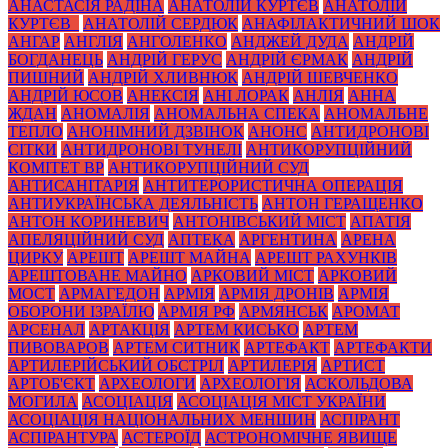
АНАСТАСІЯ РАДІНА
АНАТОЛІЙ КУРТЄВ
АНАТОЛІЙ
КУРТЄВ_
АНАТОЛІЙ СЕРДЮК
АНАФІЛАКТИЧНИЙ ШОК
АНГАР
АНГЛІЯ
АНГОЛЕНКО
АНДЖЕЙ ДУДА
АНДРІЙ
БОГДАНЕЦЬ
АНДРІЙ ГЕРУС
АНДРІЙ ЄРМАК
АНДРІЙ
ПИШНИЙ
АНДРІЙ ХЛИВНЮК
АНДРІЙ ШЕВЧЕНКО
АНДРІЙ ЮСОВ
АНЕКСІЯ
АНІ ЛОРАК
АНЛІЯ
АННА
ЖДАН
АНОМАЛІЯ
АНОМАЛЬНА СПЕКА
АНОМАЛЬНЕ
ТЕПЛО
АНОНІМНИЙ ДЗВІНОК
АНОНС
АНТИДРОНОВІ
СІТКИ
АНТИДРОНОВІ ТУНЕЛІ
АНТИКОРУПЦІЙНИЙ
КОМІТЕТ ВР
АНТИКОРУПЦІЙНИЙ СУД
АНТИСАНІТАРІЯ
АНТИТЕРОРИСТИЧНА ОПЕРАЦІЯ
АНТИУКРАЇНСЬКА ДЕЯЛЬНІСТЬ
АНТОН ГЕРАЩЕНКО
АНТОН КОРИНЕВИЧ
АНТОНІВСЬКИЙ МІСТ
АПАТІЯ
АПЕЛЯЦІЙНИЙ СУД
АПТЕКА
АРГЕНТИНА
АРЕНА
ЦИРКУ
АРЕШТ
АРЕШТ МАЙНА
АРЕШТ РАХУНКІВ
АРЕШТОВАНЕ МАЙНО
АРКОВИЙ МІСТ
АРКОВИЙ
МОСТ
АРМАГЕДОН
АРМІЯ
АРМІЯ ДРОНІВ
АРМІЯ
ОБОРОНИ ІЗРАЇЛЮ
АРМІЯ РФ
АРМЯНСЬК
АРОМАТ
АРСЕНАЛ
АРТАКЦІЯ
АРТЕМ КИСЬКО
АРТЕМ
ПИВОВАРОВ
АРТЕМ СИТНИК
АРТЕФАКТ
АРТЕФАКТИ
АРТИЛЕРІЙСЬКИЙ ОБСТРІЛ
АРТИЛЕРІЯ
АРТИСТ
АРТОБ'ЄКТ
АРХЕОЛОГИ
АРХЕОЛОГІЯ
АСКОЛЬДОВА
МОГИЛА
АСОЦІАЦІЯ
АСОЦІАЦІЯ МІСТ УКРАЇНИ
АСОЦІАЦІЯ НАЦІОНАЛЬНИХ МЕНШИН
АСПІРАНТ
АСПІРАНТУРА
АСТЕРОЇД
АСТРОНОМІЧНЕ ЯВИЩЕ