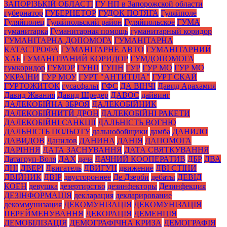
ЗАПОРІЗЬКІЙ ОБЛАСТІ
ГУ НП в Запорожской области
губернатор
ГУБЕРНЕТОР
ГУДОК ПОТЯГА
Гуляйполе
Гуляйполец
Гуляйпольский район
Гуляйпольское
ГУМА
гуманитарка
Гуманитарная помощь
гуманитарный коридор
ГУМАНІТАРНА ДОПОМОГА
ГУМАНІТАРНА
КАТАСТРОФА
ГУМАНІТАРНЕ АВТО
ГУМАНІТАРНИЙ
ХАБ
ГУМАНІТРАНИЙ КОРИДОР
ГУМДОПОМОГА
гумкоридор
ГУМОР
ГУНП
ГУПН
ГУР
ГУР МО
ГУР МО
УКРАЇНИ
ГУР МОУ
ГУРТ "АНТИТІЛА"
ГУРТ СКАЙ
ГУРТОЖИТОК
гусасфальт
ГФС
ДА ВІНЧІ
Давид Арахамия
Давид Жвания
Давид Шредер
ДАВОС
дайвинг
ДАЛЕКОБІЙНА ЗБРОЯ
ДАЛЕКОБІЙНИК
ДАЛЕКОБІЙНИТЙ ДРОН
ДАЛЕКОБІЙНІ РАКЕТИ
ДАЛЕКОБІЙНІ САНКЦІЇ
ДАЛЬНІСТЬ ВОГНЮ
ДАЛЬНІСТЬ ПОЛЬОТУ
дальнобойщики
дамба
ДАНИЛО
ДАВИДОВ
Данилов
ДАНИНА
ДАНІЯ
ДАПОМОГА
ДАРІННЯ
ДАТА ЗАСНУВАННЯ
ДАТА СВЯТКУВАННЯ
Датагруп-Воля
ДАХ
дача
ДАЧНИЙ КООПЕРАТИВ
ДБР
ДВА
ДНІ
ДВЕРІ
Двигатель
ДВИГУН
движение
ДВІ СТІНИ
ДВІЙНИК
ДВІР
двустороннее
Де Дзерби
дебаты
ДЕВІД
КОЕН
девушка
дезертирство
дезинфекторы
Дезинфекция
ДЕЗІНФОРМАЦІЯ
декларация
декларирование
декоммунизация
ДЕКОМУНІЗАЦІЯ
ДЕКОМУНІЗАЦІЯ
ПЕРЕЙМЕНУВАННЯ
ДЕКОРАЦІЯ
ДЕМЕНЦІЯ
ДЕМОБІЛІЗАЦІЯ
ДЕМОГРАФІЧНА КРИЗА
ДЕМОГРАФІЯ