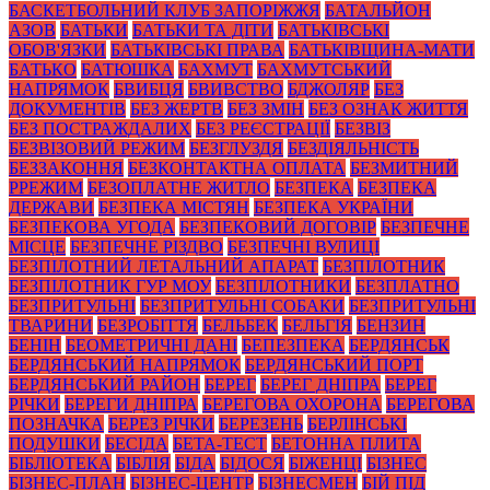
БАСКЕТБОЛЬНИЙ КЛУБ ЗАПОРІЖЖЯ
БАТАЛЬЙОН
АЗОВ
БАТЬКИ
БАТЬКИ ТА ДІТИ
БАТЬКІВСЬКІ
ОБОВ'ЯЗКИ
БАТЬКІВСЬКІ ПРАВА
БАТЬКІВЩИНА-МАТИ
БАТЬКО
БАТЮШКА
БАХМУТ
БАХМУТСЬКИЙ
НАПРЯМОК
БВИБЦЯ
БВИВСТВО
БДЖОЛЯР
БЕЗ
ДОКУМЕНТІВ
БЕЗ ЖЕРТВ
БЕЗ ЗМІН
БЕЗ ОЗНАК ЖИТТЯ
БЕЗ ПОСТРАЖДАЛИХ
БЕЗ РЕЄСТРАЦІЇ
БЕЗВІЗ
БЕЗВІЗОВИЙ РЕЖИМ
БЕЗГЛУЗДЯ
БЕЗДІЯЛЬНІСТЬ
БЕЗЗАКОННЯ
БЕЗКОНТАКТНА ОПЛАТА
БЕЗМИТНИЙ
РРЕЖИМ
БЕЗОПЛАТНЕ ЖИТЛО
БЕЗПЕКА
БЕЗПЕКА
ДЕРЖАВИ
БЕЗПЕКА МІСТЯН
БЕЗПЕКА УКРАЇНИ
БЕЗПЕКОВА УГОДА
БЕЗПЕКОВИЙ ДОГОВІР
БЕЗПЕЧНЕ
МІСЦЕ
БЕЗПЕЧНЕ РІЗДВО
БЕЗПЕЧНІ ВУЛИЦІ
БЕЗПІЛОТНИЙ ЛЕТАЛЬНИЙ АПАРАТ
БЕЗПІЛОТНИК
БЕЗПІЛОТНИК ГУР МОУ
БЕЗПІЛОТНИКИ
БЕЗПЛАТНО
БЕЗПРИТУЛЬНІ
БЕЗПРИТУЛЬНІ СОБАКИ
БЕЗПРИТУЛЬНІ
ТВАРИНИ
БЕЗРОБІТТЯ
БЕЛЬБЕК
БЕЛЬГІЯ
БЕНЗИН
БЕНІН
БЕОМЕТРИЧНІ ДАНІ
БЕПЕЗПЕКА
БЕРДЯНСЬК
БЕРДЯНСЬКИЙ НАПРЯМОК
БЕРДЯНСЬКИЙ ПОРТ
БЕРДЯНСЬКИЙ РАЙОН
БЕРЕГ
БЕРЕГ ДНІПРА
БЕРЕГ
РІЧКИ
БЕРЕГИ ДНІПРА
БЕРЕГОВА ОХОРОНА
БЕРЕГОВА
ПОЗНАЧКА
БЕРЕЗ РІЧКИ
БЕРЕЗЕНЬ
БЕРЛІНСЬКІ
ПОДУШКИ
БЕСІДА
БЕТА-ТЕСТ
БЕТОННА ПЛИТА
БІБЛІОТЕКА
БІБЛІЯ
БІДА
БІДОСЯ
БІЖЕНЦІ
БІЗНЕС
БІЗНЕС-ПЛАН
БІЗНЕС-ЦЕНТР
БІЗНЕСМЕН
БІЙ ПІД