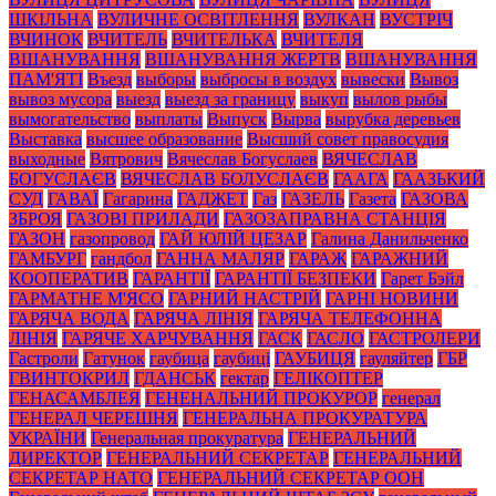
ШКІЛЬНА
ВУЛИЧНЕ ОСВІТЛЕННЯ
ВУЛКАН
ВУСТРІЧ
ВЧИНОК
ВЧИТЕЛЬ
ВЧИТЕЛЬКА
ВЧИТЕЛЯ
ВШАНУВАННЯ
ВШАНУВАННЯ ЖЕРТВ
ВШАНУВАННЯ
ПАМ'ЯТІ
Въезд
выборы
выбросы в воздух
вывески
Вывоз
вывоз мусора
выезд
выезд за границу
выкуп
вылов рыбы
вымогательство
выплаты
Выпуск
Вырва
вырубка деревьев
Выставка
высшее образование
Высший совет правосудия
выходные
Вятрович
Вячеслав Богуслаев
ВЯЧЕСЛАВ
БОГУСЛАЄВ
ВЯЧЕСЛАВ БОЛУСЛАЄВ
ГААГА
ГААЗЬКИЙ
СУД
ГАВАЇ
Гагарина
ГАДЖЕТ
Газ
ГАЗЕЛЬ
Газета
ГАЗОВА
ЗБРОЯ
ГАЗОВІ ПРИЛАДИ
ГАЗОЗАПРАВНА СТАНЦІЯ
ГАЗОН
газопровод
ГАЙ ЮЛІЙ ЦЕЗАР
Галина Данильченко
ГАМБУРГ
гандбол
ГАННА МАЛЯР
ГАРАЖ
ГАРАЖНИЙ
КООПЕРАТИВ
ГАРАНТІЇ
ГАРАНТІЇ БЕЗПЕКИ
Гарет Бэйл
ГАРМАТНЕ М'ЯСО
ГАРНИЙ НАСТРІЙ
ГАРНІ НОВИНИ
ГАРЯЧА ВОДА
ГАРЯЧА ЛІНІЯ
ГАРЯЧА ТЕЛЕФОННА
ЛІНІЯ
ГАРЯЧЕ ХАРЧУВАННЯ
ГАСК
ГАСЛО
ГАСТРОЛЕРИ
Гастроли
Гатунок
гаубица
гаубиці
ГАУБИЦЯ
гауляйтер
ГБР
ГВИНТОКРИЛ
ГДАНСЬК
гектар
ГЕЛІКОПТЕР
ГЕНАСАМБЛЕЯ
ГЕНЕНАЛЬНИЙ ПРОКУРОР
генерал
ГЕНЕРАЛ ЧЕРЕШНЯ
ГЕНЕРАЛЬНА ПРОКУРАТУРА
УКРАЇНИ
Генеральная прокуратура
ГЕНЕРАЛЬНИЙ
ДИРЕКТОР
ГЕНЕРАЛЬНИЙ СЕКРЕТАР
ГЕНЕРАЛЬНИЙ
СЕКРЕТАР НАТО
ГЕНЕРАЛЬНИЙ СЕКРЕТАР ООН