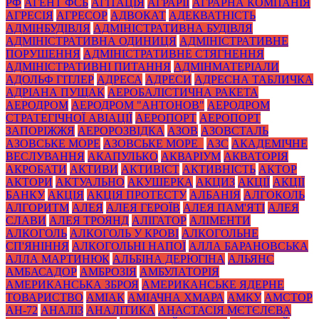
РФ
АГЕНТ ФСБ
АГІТАЦІЯ
АГРАРІЇ
АГРАРНА КОМПАНІЯ
АГРЕСІЯ
АГРЕСОР
АДВОКАТ
АДЕКВАТНІСТЬ
АДМІНБУДІВЛЯ
АДМІНІСТРАТИВНА БУДІВЛЯ
АДМІНІСТРАТИВНА ОДИНИЦЯ
АДМІНІСТРАТИВНЕ
ПОРУШЕННЯ
АДМІНІСТРАТИВНЕ СТЯГНЕННЯ
АДМІНІСТРАТИВНІ ПИТАННЯ
АДМІНМАТЕРІАЛИ
АДОЛЬФ ГІТЛЕР
АДРЕСА
АДРЕСИ
АДРЕСНА ТАБЛИЧКА
АДРІАНА ПУЩАК
АЕРОБАЛІСТИЧНА РАКЕТА
АЕРОДРОМ
АЕРОДРОМ "АНТОНОВ"
АЕРОДРОМ
СТРАТЕГІЧНОЇ АВІАЦІЇ
АЕРОПОРТ
АЕРОПОРТ
ЗАПОРІЖЖЯ
АЕРОРОЗВІДКА
АЗОВ
АЗОВСТАЛЬ
АЗОВСЬКЕ МОРЕ
АЗОВСЬКЕ МОРЕ_
АЗС
АКАДЕМІЧНЕ
ВЕСЛУВАННЯ
АКАПУЛЬКО
АКВАРІУМ
АКВАТОРІЯ
АКРОБАТИ
АКТИВИ
АКТИВІСТ
АКТИВНІСТЬ
АКТОР
АКТОРИ
АКТУАЛЬНО
АКУШЕРКА
АКЦИЗ
АКЦІЇ
АКЦІЇ
БАНКУ
АКЦІЯ
АКЦІЯ ПРОТЕСТУ
АЛБАНІЯ
АЛГОКОЛЬ
АЛГОРИТМ
АЛЕЯ
АЛЕЯ ГЕРОЇВ
АЛЕЯ ПАМ'ЯТІ
АЛЕЯ
СЛАВИ
АЛЕЯ ТРОЯНД
АЛІГАТОР
АЛІМЕНТИ
АЛКОГОЛЬ
АЛКОГОЛЬ У КРОВІ
АЛКОГОЛЬНЕ
СП'ЯНІННЯ
АЛКОГОЛЬНІ НАПОЇ
АЛЛА БАРАНОВСЬКА
АЛЛА МАРТИНЮК
АЛЬБІНА ДЕРЮГІНА
АЛЬЯНС
АМБАСАДОР
АМБРОЗІЯ
АМБУЛАТОРІЯ
АМЕРИКАНСЬКА ЗБРОЯ
АМЕРИКАНСЬКЕ ЯДЕРНЕ
ТОВАРИСТВО
АМІАК
АМІАЧНА ХМАРА
АМКУ
АМСТОР
АН-72
АНАЛІЗ
АНАЛІТИКА
АНАСТАСІЯ МЄТЄЛЄВА