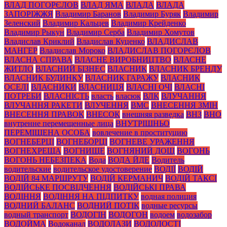
ВЛАД ПОГОРЄЛОВ
ВЛАД ЯМА
ВЛАДА
ВЛАДА
ЗАПОРІЖЖЯ
Владимир Баранов
Владимир Буряк
Владимир
Зеленский
Владимир Кальцев
Владимир Крейденко
Владимир Рыкун
Владимир Серба
Владимир Хомутов
Владислав Криклий
Владислав Куценко
ВЛАДИСЛАВ
МАНГЕР
Владислав Мороко
ВЛАДИСЛАВ ПОГОРЄЛОВ
ВЛАСНА СПРАВА
ВЛАСНЕ ВИРОБНИЦТВО
ВЛАСНЕ
ЖИТЛО
ВЛАСНИЙ БІЗНЕС
ВЛАСНИК
ВЛАСНИК БРЕНДУ
ВЛАСНИК БУДИНКУ
ВЛАСНИК ГАРАЖУ
ВЛАСНИК
ОСЕЛІ
ВЛАСНИКИ
ВЛАСНИЦЯ
ВЛАСНІ ОЧІ
ВЛАСНІ
ПОТРЕБИ
ВЛАСНІСТЬ
власть
власюк
ВЛК
ВЛУЧАННЯ
ВЛУЧАННЯ РАКЕТИ
ВЛУЧЕННЯ
ВМС
ВНЕСЕННЯ ЗМІН
ВНЕСЕННЯ ПРАВОК
ВНЕСОК
внешняя разведка
ВНЗ
ВНО
внутренне перемещенные лица
ВНУТРІШНЬО
ПЕРЕМІЩЕНА ОСОБА
вовлечение в проституцию
ВОГНЕБЕРЦІ
ВОГНЕБОРЦІ
ВОГНЕВЕ УРАЖЕННЯ
ВОГНЕХРЕЩА
ВОГНИЩЕ
ВОГНЯНИЙ ДОЩ
ВОГОНЬ
ВОГОНЬ НЕБЕЗПЕКА
Вода
ВОДА ЙДЕ
Водитель
водительские
водительское удостоверение
ВОДІЇ
ВОДІЙ
ВОДІЙ 84 МАРШРУТУ
ВОДІЙ КЕРМАНИЧ
ВОДІЙ ТАКСІ
ВОДІЙСЬКЕ ПОСВІДЧЕННЯ
ВОДІЙСЬКІ ПРАВА
ВОДІННЯ
ВОДІННЯ НА ПІДПИТКУ
водная полиция
ВОДНИЙ БАЛАНС
ВОДНИЙ ПОТІК
водные ресурсы
водный транспорт
ВОДОГІН
ВОДОГОН
водоем
водозабор
ВОДОЙМА
Водоканал
ВОДОЛАЗИ
ВОДОЛОСТІ