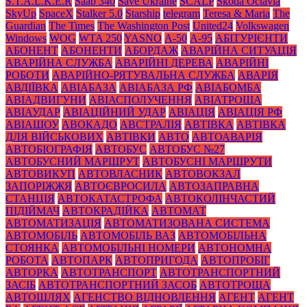
S.T.A.L.K.E.R
Saab 340
Save Ukraine
SCALP
Skoda Octavia
SkyUp
SpaceX
Stalker 5.0
Starship
telegram
Teresa & Maria
The
Guardian
The Times
The Washington Post
United24
Volkswagen
Windows
WOG
WTA 250
YASNO
А-50
А-95
АБІТУРІЄНТИ
АБОНЕНТ
АБОНЕНТИ
АБОРДАЖ
АВАРІЙНА СИТУАЦІЯ
АВАРІЙНА СЛУЖБА
АВАРІЙНІ ДЕРЕВА
АВАРІЙНІ
РОБОТИ
АВАРІЙНО-РЯТУВАЛЬНА СЛУЖБА
АВАРІЯ
АВДІЇВКА
АВІАБАЗА
АВІАБАЗА РФ
АВІАБОМБА
АВІАДВИГУНИ
АВІАСПОЛУЧЕННЯ
АВІАТРОЩА
АВІАУДАР
АВІАЦІЙНИЙ УДАР
АВІАЦІЯ
АВІАЦІЯ РФ
АВІАШОУ
АВОКАДО
АВСТРАЛІЯ
АВТІВКА
АВТІВКА
ДЛЯ ВІЙСЬКОВИХ
АВТІВКИ
АВТО
АВТОАВАРІЯ
АВТОБІОГРАФІЯ
АВТОБУС
АВТОБУС №27
АВТОБУСНИЙ МАРШРУТ
АВТОБУСНІ МАРШРУТИ
АВТОВИКУП
АВТОВЛАСНИК
АВТОВОКЗАЛ
ЗАПОРІЖЖЯ
АВТОЄВРОСИЛА
АВТОЗАПРАВНА
СТАНЦІЯ
АВТОКАТАСТРОФА
АВТОКОЛІНЧАСТИЙ
ПІДІЙМАЧ
АВТОКРАДІЙКА
АВТОМАТ
АВТОМАТИЗАЦІЯ
АВТОМАТИЗОВАНА СИСТЕМА
АВТОМОБІЛЬ
АВТОМОБІЛЬ ВАЗ
АВТОМОБІЛЬНА
СТОЯНКА
АВТОМОБІЛЬНІ НОМЕРИ
АВТОНОМНА
РОБОТА
АВТОПАРК
АВТОПРИГОДА
АВТОПРОБІГ
АВТОРКА
АВТОТРАНСПОРТ
АВТОТРАНСПОРТНИЙ
ЗАСІБ
АВТОТРАНСПОРТНИЙ ЗАСОБ
АВТОТРОЩА
АВТОШЛЯХ
АГЕНСТВО ВІДНОВЛЕННЯ
АГЕНТ
АГЕНТ