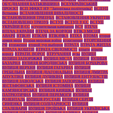
ОБ’ЄДНАННЯ БАТЬКІВЩИНА
ВСЕУКРАЇНСЬКИЙ
ПРОЄКТ
ВСП ЗФККТ НУ "Запорізька політехніка"
ВСПУП
Вспышка
ВСТАНОВЛЕННЯ ІНВАЛІДНОСТІ
ВСТАНОВЛЕННЯ ТРИЗУБА
ВСТАНОВЛЕННЯ УКРИТТІВ
ВСТАНОВЛЕНО ТРИЗУБ
ВСТУП
ВСТУП У ЄС
ВСТУП
УКРАЇНИ В ЄС
вступительная кампания
ВСУ
ВТЕЧА
ВТЕЧА З КРАЇНИ
ВТЕЧА ЗА КОРДОН
ВТІК З МІСЦЯ
АВАРІЇ
ВТІКАЧ
ВТІКАЧІ
ВТІКАЧКА
ВТІХА
ВТОМА
вторая
армия мира
Вторая мировая война
вторгнення
ВТОРГНЕННЯ
РФ
вторжение
второй тур выборов
ВТРАТА
ВТРАТА ЖИТЛА
ВТРАТА КОШТІВ
ВТРАТА СВІДОМОСТІ
втрати
втрати
ворога
ВТРАТИ. ВОРОГ
ВТРУЧАННЯ
вузы
ВУЛИЦІ
ВУЛИЦІ ЗАПОРІЖЖЯ
ВУЛИЦІ МІСТА
ВУЛИЦЯ
ВУЛИЦЯ
БАЗАРНА
ВУЛИЦЯ БОРОДІНСЬКА
ВУЛИЦЯ БОЧАРОВА
ВУЛИЦЯ ВЕРХНЯ
ВУЛИЦЯ ГАГАРІНА
ВУЛИЦЯ
ГРЕБЕЛЬНА
ВУЛИЦЯ ДІАГОНАЛЬНА
ВУЛИЦЯ ДМИТРА
АПУХТІНА
ВУЛИЦЯ ДУДИКІНА
ВУЛИЦЯ ЕНТУЗІАСТІВ
ВУЛИЦЯ ЗАВОДСЬКА
ВУЛИЦЯ ЗАПОРІЗЬКА
ВУЛИЦЯ
ЗЕСТАФОНСЬКА
ВУЛИЦЯ ІСТОМІНА
ВУЛИЦЯ
КАМ'ЯНОГІРСЬКА
ВУЛИЦЯ КИЯШКА
ВУЛИЦЯ
ПАТРІОТИЧНА
ВУЛИЦЯ ПЕРЕМОГИ
ВУЛИЦЯ
РОЗЕНТАЛЬ
ВУЛИЦЯ РУСТАВІ
ВУЛИЦЯ СЕРГІЯ
СИНЕНКА
ВУЛИЦЯ СОЛІДАРНОСТІ
ВУЛИЦЯ
СТАЛЕВАРІВ
ВУЛИЦЯ ТРОЇЦЬКА
ВУЛИЦЯ УКРАЇНСЬКА
ВУЛИЦЯ ЦИТРУСОВА
ВУЛИЦЯ ЧАРІВНА
ВУЛИЦЯ