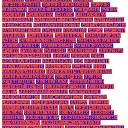
ЛОБАНОВСЬКИЙ
ВАЛЕРІЙ МОСТОВИЙ
ВАЛЕРІЙ
ПРОЗАПАС
ВАЛЕРІЙ ШЕРШЕНЬ
ВАЛІДАТОР
ВАЛІЗА
ВАНДАЛИ
ВАНДАЛІЗМ
ВАНТАЖ
ВАНТАЖІВКА
ВАНТАЖІВКИ
ВАНТАЖНЕ СПОЛУЧЕННЯ
ВАНТАЖНИЙ
АВТОМОБІЛЬ
ВАНТАЖНИЙ ПОТЯГ
ВАНТАЖНІ ВАГОНИ
ВАНТОВИЙ МІСТ
ВАРІАНТ
ВАРІАНТИ
ВАРТА
ВАРТІСТЬ
ВАРШАВА
ВАСИЛІВКА
ВАСИЛІВКА_
ВАСИЛІВСЬКИЙ
РАЙОН
ВАСИЛІСА СТЕПАНЕНКО
ВАСИЛЬ ВІРАСТЮК
ВАСИЛЬ МАЛЮК
ВАСИЛЬ СТУС
ВАСИЛЬ ФУРМАН
ВАСЮК
ВАТАЖОК
ВАТИКАН
ВАШИНГТОН
ВБИВСТВО
ВБИВСТВО УКРАЇНЦЯ
ВБИВЦІ
ВБИВЦЯ
ВБИТІ
ВБОЛІВАЛЬНИКИ
ВВІЧЛИВІСТЬ
ВВС
ВДАЧНІСТЬ
ВДОСКОНАЛЕННЯ
ВДЯЧНІСТЬ
ВЕДМІДЬ
ВЕЙП
ВЕЛИКА БРИТАНІЯ
ВЕЛИКА ВІТЧИЗНЯНА ВІЙНА
ВЕЛИКА РЕСТАВРАЦІЯ
ВЕЛИКДЕНЬ
ВЕЛИКЕ
БУДІВНИЦТВО
ВЕЛИКИЙ ЛУГ
ВЕЛИКИЙ ПІСТ
ВЕЛИКИЙ ТРИЗУБ
ВЕЛИКОБРИТАНІЯ
ВЕЛИКОДНІ
СВЯТА
ВЕЛИКОДНІЙ КОШИК
ВЕЛОПОЛІЦІЯ
ВЕЛОСИПЕДИСТ
ВЕЛОСИПЕДИСТИ
ВЕЛЬТУМ-
ЗАПОРІЖЖЯ
ВЕМІР ДАВИТЯН
ВЕНЕРА
ВЕНЕЦІЯ
ВЕНТИЛЯЦІЙНА ШАХТА
ВЕРБА
ВЕРБНА НЕДІЛЯ
ВЕРБОВЕ
ВЕРБОВІ ГІЛКИ
ВЕРБУВАННЯ
ВЕРЕСЕНЬ
ВЕРТОЛІТ
ВЕРХНЯ ТЕРСА
ВЕРХОВЕНСТВО ЗАКОНУ
ВЕРХОВНА РАДА
ВЕРХОВНА РАДА УКРАЇНИ
ВЕРХОВНА РАДА УКРАЇНИ_
ВЕРХОВНИЙ СУД УКРАЇНИ