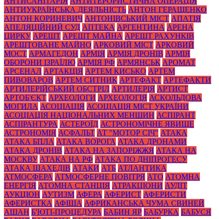
АНТИСАНІТАРІЯ
АНТИТЕРОРИСТИЧНА ОПЕРАЦІЯ
АНТИУКРАЇНСЬКА ДЕЯЛЬНІСТЬ
АНТОН ГЕРАЩЕНКО
АНТОН КОРИНЕВИЧ
АНТОНІВСЬКИЙ МІСТ
АПАТІЯ
АПЕЛЯЦІЙНИЙ СУД
АПТЕКА
АРГЕНТИНА
АРЕНА
ЦИРКУ
АРЕШТ
АРЕШТ МАЙНА
АРЕШТ РАХУНКІВ
АРЕШТОВАНЕ МАЙНО
АРКОВИЙ МІСТ
АРКОВИЙ
МОСТ
АРМАГЕДОН
АРМІЯ
АРМІЯ ДРОНІВ
АРМІЯ
ОБОРОНИ ІЗРАЇЛЮ
АРМІЯ РФ
АРМЯНСЬК
АРОМАТ
АРСЕНАЛ
АРТАКЦІЯ
АРТЕМ КИСЬКО
АРТЕМ
ПИВОВАРОВ
АРТЕМ СИТНИК
АРТЕФАКТ
АРТЕФАКТИ
АРТИЛЕРІЙСЬКИЙ ОБСТРІЛ
АРТИЛЕРІЯ
АРТИСТ
АРТОБ'ЄКТ
АРХЕОЛОГИ
АРХЕОЛОГІЯ
АСКОЛЬДОВА
МОГИЛА
АСОЦІАЦІЯ
АСОЦІАЦІЯ МІСТ УКРАЇНИ
АСОЦІАЦІЯ НАЦІОНАЛЬНИХ МЕНШИН
АСПІРАНТ
АСПІРАНТУРА
АСТЕРОЇД
АСТРОНОМІЧНЕ ЯВИЩЕ
АСТРОНОМІЯ
АСФАЛЬТ
АТ "МОТОР СІЧ"
АТАКА
АТАКА БПЛА
АТАКА ВОРОГА
АТАКА ДРОНАМИ
АТАКА ДРОНІВ
АТАКА НА ЗАПОРІЖЖЯ
АТАКА НА
МОСКВУ
АТАКА НА РФ
АТАКА ПО ДНІПРОГЕСУ
АТАКА ШАХЕДІВ
АТАКИ
АТБ
АТЛАНТИКА
АТМОСФЕРА
АТМОСФЕРНЕ ПОВІТРЯ
АТО
АТОМНА
ЕНЕРГІЯ
АТОМНА СТАНЦІЯ
АТРАКЦІОНИ
АУДІТ
АУКЦІОН
АУТИЗМ
АФЕРА
АФЕРИСТ
АФЕРИСТИ
АФЕРИСТКА
АФІША
АФРИКАНСЬКА ЧУМА СВИНЕЙ
АШАН
Б'ЮТІ-ПРОЦЕДУРА
БАБИН ЯР
БАБУРКА
БАБУСЯ