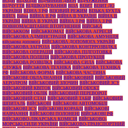
ВОДИ
ВІДХОДИ
ВІДЧИНИВ ДВЕРІ
ВІДЧУЖЕННЯ
ВІДЧУТТЯ
ВІДШКОДУВАННЯ
ВІЗА
ВІЗИТ
ВІЗИТ ДО
УКРАЇНИ
ВІЗНА З РФ
ВІЗОВИЙ РЕЖИМ
ВІЗЬКА БУХТА
ВІЙГА
Війна
ВІЙНА В РФ
ВІЙНА В УКРАЇНЕ
ВІЙНА В
УКРАЇНІ
ВІЙНА В УКРАНІ
ВІЙНА З РФ
ВІЙНА З РФ
ПОВНОМАСШТАБНЕ ВТОРГНЕННЯ
ВІЙСЬКА
ВІЙСЬККОМ
ВІЙСЬККОМАТ
ВІЙСЬКОВА АГРЕСІЯ
ВІЙСЬКОВА АДМІНІСТРАЦІЯ
ВІЙСЬКОВА АМУНІЦІЯ
військова допомога
ВІЙСЬКОВА ДОПОМОГА УКРАЇНІ
ВІЙСЬКОВА ЗАГРОЗА
ВІЙСЬКОВА КОНТРРОЗВІДКА
ВІЙСЬКОВА ОПЕРАЦІЯ
ВІЙСЬКОВА ПІДГОТОВКА
ВІЙСЬКОВА ПОЛІЦІЯ
ВІЙСЬКОВА ПРОДУКЦІЯ
ВІЙСЬКОВА РОЗВІДКА
ВІЙСЬКОВА СИЛА
ВІЙСЬКОВА
СЛУЖБА
ВІЙСЬКОВА ТЕХНІКА
ВІЙСЬКОВА ТЕХНІКА
РФ
ВІЙСЬКОВА ФОРМА
ВІЙСЬКОВА ЧАСТИНА
ВІЙСЬКОВЕ ОБЛАДНАННЯ
ВІЙСЬКОВИЙ
ВІЙСЬКОВИЙ
АЕРОДРОМ
ВІЙСЬКОВИЙ ЗЛОЧИН
ВІЙСЬКОВИЙ ЗСУ
ВІЙСЬКОВИЙ КВІТОК
ВІЙСЬКОВИЙ ОБ'ЄКТ
ВІЙСЬКОВИЙ ОБЛІК
ВІЙСЬКОВИЙ ПЕРЕВОРОТ
ВІЙСЬКОВИЙ СТАН
ВІЙСЬКОВИЙ ТАБІР
ВІЙСЬКОВИЙ
ШПИТАЛЬ
ВІЙСЬКОВІ
ВІЙСЬКОВІ АВТОМОБІЛІ
ВІЙСЬКОВІ ЗСУ
ВІЙСЬКОВІ КОРАБЛІ
ВІЙСЬКОВІ
НАВЧАННЯ
ВІЙСЬКОВІ ПОЛОНЕНІ
ВІЙСЬКОВІ РФ
ВІЙСЬКОВО-ЛІКАРСЬКА КОМІСІЯ
ВІЙСЬКОВО-
МОРСЬКІ СИЛИ УКРАЇНИ
ВІЙСЬКОВО-ТРАНСПОРТНИЙ