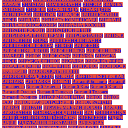
ХАБАРЯ
ВИМАГАЧІ
ВИМІРЮВАННЯ
ВИМОГА
ВИМОГА
ЗУПИНКИ
ВИМОГИ
ВИНАГОРОДА
ВИНАХІДНИК
ВИНИЩУВАЧ
ВИНЯТОК
ВИПАДОК
ВИПИЛЮВАННЯ
ДЕРЕВ
ВИПЛАТА
ВИПЛАТА КОМПЕНСАЦІЇ
ВИПЛАТИ
ВИПЛАТИ ВІЙСЬКОВИМ
ВИПРАВНА КОЛОНІЯ
ВИПРАВНІ РОБОТИ
ВИПРАВНОЙ ЦЕНТР
ВИПРОБУВАЛЬНИЙ ТЕРМІН
ВИПРОБУВАННЯ
ВИПУСК
ВИПУСКНИК
ВИРВА
ВИРІШЕННЯ ПИТАННЯ
ВИРІШЕННЯ ПРОБЛЕМ
ВИРОБИ
ВИРОБНИК
ВИРОБНИКИ ДРОНІВ
ВИРОБНИЦТВО
ВИРОБНИЦТВО
ШАХЕДІВ
ВИРОК
ВИРОК СУДУ
ВИРУБКА
ВИРУБКА
ДЕРЕВ
ВИРУБКА ЯЛИНОК
ВИСАДКА
ВИСАДКА ДЕРЕВ
ВИСАДКА КВІТІВ
ВИСЕЛЕННЯ
ВИСНОВОК
ВИСНОВОК
ЕКСТЕРТІВ
ВИСОКОВОЛЬТНІ ЛІНІЇ
ВИСОКОПОСАДОВЕЦЬ
ВИСОТА
ВИСПУП ГУРТУ СКАЙ
ВИСТАВА
ВИСТАВКА
ВИСТУП
Виталий Боговин
Виталий
Гончаренко
Виталий Змиенко
Виталий Ким
Виталий Кличко
Виталий Олешко
Виталий Тишечко
Виталий Толочек
Виталий Туринок
ВИТВІР МИСТЕЦТВА
ВИТОК
ВИТОК
ГАЗУ
ВИТОК НАФТОПРОДУКТІВ
ВИТОК РАДІАЦІЇ
ВИТОРГ
ВИТРАТИ
ВИФЛЕЄМСЬКИЙ ВОГОНЬ
ВИХІДНІ
ВИХОВАННЯ
ВИХОВАННЯ ДИТИНИ
ВИЧ
ВИШИВАНКА
ВИЩІЙ АНТИКОРУПЦІЙНИЙ СУД
ВИЯВЛЕННЯ
ВІДБІЙ
ВІДБІР
ВІДБУВАННЯ ПОКАРАННЯ
ВІДБУДОВА
ВІДВІДУВАННЯ
ВІДВІДУВАЧІ
ВІДВОЗ ВОДИ
ВІДДАЛИ