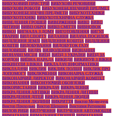
ВИБУХОВИЙ ПРИСТРІЙ
ВИБУХОВІ РЕЧОВИНИ
ВИБУХОВІ РОБОТИ
ВИБУХОНЕБЕЗПЕЧНИЙ ПРЕДМЕТ
ВИБУХОНЕБЕЗПЕЧНІ ПРЕДМЕТИ
ВИБУХОТЕХНІКИ
ВИБУХОТЕХНІКІ
ВИБУХОТЕХНІЧНА СЛУЖБА
ВИВЕДЕННЯ ГРОШЕЙ
ВИВЕРЖЕННЯ
ВИВІЗ
ВИВІЗ
ДИТИНИ
ВИВІЗ ОБРОЇ
ВИВІЗ СМІТТЯ
ВИВНОВОК
ВИВОЗ
ВИГНАЛА З ДОМУ
ВИГОТОВЛЕННЯ
ВИГУЛ
ТВАРИН
ВИД СПОРТУ
ВИДАННЯ
ВИДАЧА ПОСИЛОК
ВИДІЛЕННЯ ЗЕМЛІ
ВИДІЛЕННЯ КОШТІА
ВИДІЛЕННЯ
КОШТІВ
ВИДОБУВАННЯ
ВИДОБУТОК ГАЗУ
ВИДОВИЩЕ
ВИДРА
ВИЗВОЛЕННЯ
ВИЗНАННЯ
ВИЗНАЧНІ МІСЦЯ
ВИЇЗД
ВИЇЗД З УКРАЇНИ
ВИЇЗД ЗА
КОРДОН
ВИЇЗНА НАРАДА
ВИКИДИ
ВИКИНУВ З ВІКНА
ВИКИНУЛИ З ВІКНА
ВИКЛАДАЧ ІНФОРМАТИКИ
ВИКЛАДАЧИ
ВИКЛИК
ВИКЛИК ПОЛІЦІЇ
ВИКЛИК ПРО
ДОПОМОГУ
ВИКЛЮЧЕННЯ
ВИКОНАВЧА СЛУЖБА
ВИКОНАВЧИЙ ДИРЕКТОР
ВИКОНАВЧИЙ КОМІТЕТ
ВИКОНАННЯ
ВИКОНУЮЧИЙ ОБОВ'ЯЗКИ
ВИКОРИСТАННЯ
ВИКРАДАЧ
ВИКРАДЕННЯ
ВИКРАДЕННЯ АВТІВКИ
ВИКРАДЕННЯ ДИТИНИ
ВИКРАДЕННЯ ДІТЕЙ
ВИКРАДЕННЯ ЛЮДЕЙ
ВИКРАДЕННЯ ЛЮДИНИ
ВИКРИТТЯ
Виктор Медведчук
Виктор Приходько
Виктор Шершнев
Виктория Ратникова
ВИЛОВ РИБИ
ВИЛУЧЕННЯ
ВИЛУЧЕННЯ АВТОМОБІЛЯ
ВИМАГАННЯ
ВИМАГАННЯ ГРОШЕЙ
ВИМАГАННЯ