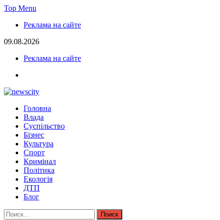
Skip
Top Menu
to
Реклама на сайте
content
09.08.2026
Реклама на сайте
facebook
NewsCity — свежие новости Запорожья сегодня
Головна
Новости Запорожья и Запорожской области сегодня. События
Влада
Запорожья, коррупция, политика, дтп, новости спорта
Суспільство
Бізнес
Культура
Спорт
Кримінал
Політика
Екологія
ДТП
Блог
Найти: