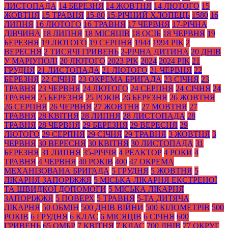
ЛИСТОПАДА
14 БЕРЕЗНЯ
14 ЖОВТНЯ
14 ЛЮТОГО
15
ЖОВТНЯ
15 ТРАВНЯ
15-80
15-РІЧНИЙ ХЛОПЕЦЬ
1580
16
ЛИПНЯ
16 ЛЮТОГО
16 ТРАВНЯ
17 ЧЕРВНЯ
17-РІЧНА
ДІВЧИНА
18 ЛИПНЯ
18 МІСЯЦІВ
18 ОСІБ
18 ЧЕРВНЯ
19
БЕРЕЗНЯ
19 ЛЮТОГО
19 СЕРПНЯ
1944
1994 РІК
2
ВЕРЕСНЯ
2 ТИСЯЧІ ГРИВЕНЬ
2-РІЧНА ДИТИНА
20 ДНІВ
У МАРІУПОЛІ
20 ЛЮТОГО
2023 РІК
2024
2024 РІК
21
ГРУДНЯ
21 ЛИСТОПАДА
21 ЛЮТОГО
21 ЧЕРВНЯ
22
БЕРЕЗНЯ
22 СІЧНЯ
23 ОКРЕМА БРИГАДА
23 СІЧНЯ
23
ТРАВНЯ
23 ЧЕРВНЯ
24 ЛЮТОГО
24 СЕРПНЯ
24 СІЧНЯ
24
ТРАВНЯ
25 БЕРЕЗНЯ
25 РОКІВ
26 БЕРЕЗНЯ
26 ЖОВТНЯ
26 СЕРПНЯ
26 ЧЕРВНЯ
27 ЖОВТНЯ
27 МОВТНЯ
27
ТРАВНЯ
28 КВІТНЯ
28 ЛИПНЯ
28 ЛИСТОПАДА
28
ТРАВНЯ
28 ЧЕРВНЯ
29 БЕРЕЗНЯ
29 ВЕРЕСНЯ
29
ЛЮТОГО
29 СЕРПНЯ
29 СІЧНЯ
29 ТРАВНЯ
3 ЖОВТНЯ
3
ЧЕРВНЯ
30 ВЕРЕСНЯ
30 КВІТНЯ
30 ЛИСТОПАДА
31
БЕРЕЗНЯ
31 ЛИПНЯ
35-РІЧЧЯ
4 РЕАКТОР
4 РОКИ
4
ТРАВНЯ
4 ЧЕРВНЯ
40 РОКІВ
400
47 ОКРЕМА
МЕХАНІЗОВАНА БРИГАДА
5 ГРУДНЯ
5 ЖОВТНЯ
5
ЛІКАРНЯ ЗАПОРІЖЖЯ
5 МІСЬКА ЛІКАРНЯ ЕКСТРЕНОЇ
ТА ШВИДКОЇ ДОПОМОГИ
5 МІСЬКА ЛІКАРНЯ
ЗАПОРІЖЖЯ
5 ПОВЕРХ
5 ТРАВНЯ
5-ТА ДИТЯЧА
ЛІКАРНЯ
50 ОБМІН
500 ДНІВ ВІЙНИ
500 КІЛОМЕТРІВ
500
РОКІВ
6 ГРУДНЯ
6 КЛАС
6 МІСЯЦІВ
6 СІЧНЯ
600
ГРИВЕНЬ
65 ОМБР
7 КВІТНЯ
7 КЛАС
700 ДНІВ
77 ОКРУГ