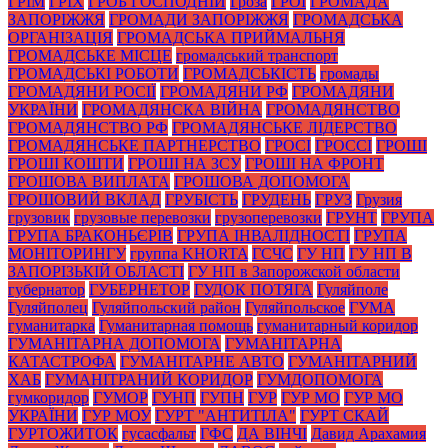
ГРІМ
ГРІХ
ГРОБ ГОСПОДНІЙ
Гроза
ГРОІ
ГРОМАДА
ЗАПОРІЖЖЯ
ГРОМАДИ ЗАПОРІЖЖЯ
ГРОМАДСЬКА
ОРГАНІЗАЦІЯ
ГРОМАДСЬКА ПРИЙМАЛЬНЯ
ГРОМАДСЬКЕ МІСЦЕ
громадський транспорт
ГРОМАДСЬКІ РОБОТИ
ГРОМАДСЬКІСТЬ
громады
ГРОМАДЯНИ РОСІЇ
ГРОМАДЯНИ РФ
ГРОМАДЯНИ
УКРАЇНИ
ГРОМАДЯНСКА ВІЙНА
ГРОМАДЯНСТВО
ГРОМАДЯНСТВО РФ
ГРОМАДЯНСЬКЕ ЛІДЕРСТВО
ГРОМАДЯНСЬКЕ ПАРТНЕРСТВО
ГРОСІ
ГРОССІ
ГРОШІ
ГРОШІ КОШТИ
ГРОШІ НА ЗСУ
ГРОШІ НА ФРОНТ
ГРОШОВА ВИПЛАТА
ГРОШОВА ДОПОМОГА
ГРОШОВИЙ ВКЛАД
ГРУБІСТЬ
ГРУДЕНЬ
ГРУЗ
Грузия
грузовик
грузовые перевозки
грузоперевозки
ГРУНТ
ГРУПА
ГРУПА БРАКОНЬЄРІВ
ГРУПА ІНВАЛІДНОСТІ
ГРУПА
МОНІТОРИНГУ
группа KHORTA
ГСЧС
ГУ НП
ГУ НП В
ЗАПОРІЗЬКІЙ ОБЛАСТІ
ГУ НП в Запорожской области
губернатор
ГУБЕРНЕТОР
ГУДОК ПОТЯГА
Гуляйполе
Гуляйполец
Гуляйпольский район
Гуляйпольское
ГУМА
гуманитарка
Гуманитарная помощь
гуманитарный коридор
ГУМАНІТАРНА ДОПОМОГА
ГУМАНІТАРНА
КАТАСТРОФА
ГУМАНІТАРНЕ АВТО
ГУМАНІТАРНИЙ
ХАБ
ГУМАНІТРАНИЙ КОРИДОР
ГУМДОПОМОГА
гумкоридор
ГУМОР
ГУНП
ГУПН
ГУР
ГУР МО
ГУР МО
УКРАЇНИ
ГУР МОУ
ГУРТ "АНТИТІЛА"
ГУРТ СКАЙ
ГУРТОЖИТОК
гусасфальт
ГФС
ДА ВІНЧІ
Давид Арахамия