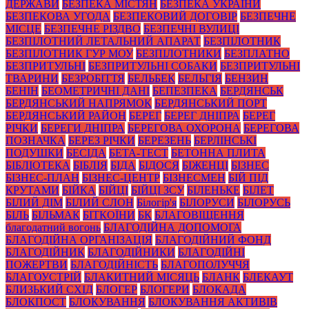
ДЕРЖАВИ
БЕЗПЕКА МІСТЯН
БЕЗПЕКА УКРАЇНИ
БЕЗПЕКОВА УГОДА
БЕЗПЕКОВИЙ ДОГОВІР
БЕЗПЕЧНЕ
МІСЦЕ
БЕЗПЕЧНЕ РІЗДВО
БЕЗПЕЧНІ ВУЛИЦІ
БЕЗПІЛОТНИЙ ЛЕТАЛЬНИЙ АПАРАТ
БЕЗПІЛОТНИК
БЕЗПІЛОТНИК ГУР МОУ
БЕЗПІЛОТНИКИ
БЕЗПЛАТНО
БЕЗПРИТУЛЬНІ
БЕЗПРИТУЛЬНІ СОБАКИ
БЕЗПРИТУЛЬНІ
ТВАРИНИ
БЕЗРОБІТТЯ
БЕЛЬБЕК
БЕЛЬГІЯ
БЕНЗИН
БЕНІН
БЕОМЕТРИЧНІ ДАНІ
БЕПЕЗПЕКА
БЕРДЯНСЬК
БЕРДЯНСЬКИЙ НАПРЯМОК
БЕРДЯНСЬКИЙ ПОРТ
БЕРДЯНСЬКИЙ РАЙОН
БЕРЕГ
БЕРЕГ ДНІПРА
БЕРЕГ
РІЧКИ
БЕРЕГИ ДНІПРА
БЕРЕГОВА ОХОРОНА
БЕРЕГОВА
ПОЗНАЧКА
БЕРЕЗ РІЧКИ
БЕРЕЗЕНЬ
БЕРЛІНСЬКІ
ПОДУШКИ
БЕСІДА
БЕТА-ТЕСТ
БЕТОННА ПЛИТА
БІБЛІОТЕКА
БІБЛІЯ
БІДА
БІДОСЯ
БІЖЕНЦІ
БІЗНЕС
БІЗНЕС-ПЛАН
БІЗНЕС-ЦЕНТР
БІЗНЕСМЕН
БІЙ ПІД
КРУТАМИ
БІЙКА
БІЙЦІ
БІЙЦІ ЗСУ
БІЛЕНЬКЕ
БІЛЕТ
БІЛИЙ ДІМ
БІЛИЙ СЛОН
Білогір'я
БІЛОРУСИ
БІЛОРУСЬ
БІЛЬ
БІЛЬМАК
БІТКОЇНИ
БК
БЛАГОВІЩЕННЯ
благодатний вогонь
БЛАГОДІЙНА ДОПОМОГА
БЛАГОДІЙНА ОРГАНІЗАЦІЯ
БЛАГОДІЙНИЙ ФОНД
БЛАГОДІЙНИК
БЛАГОДІЙНИКИ
БЛАГОДІЙНІ
ПОЖЕРТВИ
БЛАГОДІЙНІСТЬ
БЛАГОПОЛУЧЧЯ
БЛАГОУСТРІЙ
БЛАКИТНИЙ МІСЯЦЬ
БЛАНК
БЛЕКАУТ
БЛИЗЬКИЙ СХІД
БЛОГЕР
БЛОГЕРИ
БЛОКАДА
БЛОКПОСТ
БЛОКУВАННЯ
БЛОКУВАННЯ АКТИВІВ