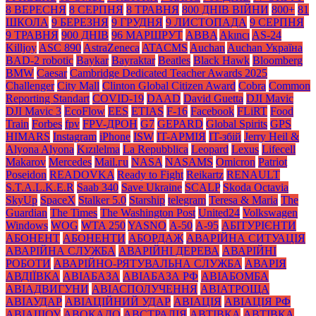
8 ВЕРЕСНЯ
8 СЕРПНЯ
8 ТРАВНЯ
800 ДНІВ ВІЙНИ
800+
81
ШКОЛА
9 БЕРЕЗНЯ
9 ГРУДНЯ
9 ЛИСТОПАДА
9 СЕРПНЯ
9 ТРАВНЯ
900 ДНІВ
96 МАРШРУТ
ABBA
Akıncı
AS-24
Killjoy
ASC 890
AstraZeneca
ATACMS
Auchan
Auchan Україна
BAD-2 robotic
Baykar
Bayraktar
Beatles
Black Нawk
Bloomberg
BMW
Caesar
Cambridge Dedicated Teacher Awards 2025
Challenger
City Mall
Clinton Global Citizen Award
Cobra
Common
Reporting Standart
COVID-19
DAAD
David Guetta
DJI Mavic
DJI Mavic 3
EcoFlow
EES
ETIAS
F-16
Facebook
FLiRT
Food
Train
Forbes
fpv
FPV-ДРОН
G7
GEPARD
Global Spirits
GPS
HIMARS
Instagram
iPhone
ISW
IT-АРМІЯ
IT-збій
Jerry Heil &
Alyona Alyona
Kızılelma
La Repubblica
Leopard
Lexus
Lifecell
Makarov
Mercedes
Mаil.гu
NASA
NASAMS
Omicron
Patriot
Poseidon
READOVKA
Ready to Fight
Reikartz
RENAULT
S.T.A.L.K.E.R
Saab 340
Save Ukraine
SCALP
Skoda Octavia
SkyUp
SpaceX
Stalker 5.0
Starship
telegram
Teresa & Maria
The
Guardian
The Times
The Washington Post
United24
Volkswagen
Windows
WOG
WTA 250
YASNO
А-50
А-95
АБІТУРІЄНТИ
АБОНЕНТ
АБОНЕНТИ
АБОРДАЖ
АВАРІЙНА СИТУАЦІЯ
АВАРІЙНА СЛУЖБА
АВАРІЙНІ ДЕРЕВА
АВАРІЙНІ
РОБОТИ
АВАРІЙНО-РЯТУВАЛЬНА СЛУЖБА
АВАРІЯ
АВДІЇВКА
АВІАБАЗА
АВІАБАЗА РФ
АВІАБОМБА
АВІАДВИГУНИ
АВІАСПОЛУЧЕННЯ
АВІАТРОЩА
АВІАУДАР
АВІАЦІЙНИЙ УДАР
АВІАЦІЯ
АВІАЦІЯ РФ
АВІАШОУ
АВОКАДО
АВСТРАЛІЯ
АВТІВКА
АВТІВКА