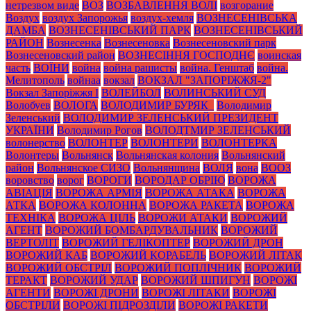
нетрезвом виде
ВОЗ
ВОЗБАВЛЕННЯ ВОЛІ
возгорание
Воздух
воздух Запорожья
воздух-хемля
ВОЗНЕСЕНІВСЬКА
ДАМБА
ВОЗНЕСЕНІВСЬКИЙ ПАРК
ВОЗНЕСЕНІВСЬКИЙ
РАЙОН
Вознесенка
Вознесеновка
Вознесеновский парк
Вознесеновский район
ВОЗНЕСІННЯ ГОСПОДНЄ
воинская
часть
ВОЇНИ
война
война рашисты
война. Генштаб
война.
Мелитополь
войнаа
вокзал
ВОКЗАЛ "ЗАПОРІЖЖЯ-2"
Вокзал Запоріжжя І
ВОЛЕЙБОЛ
ВОЛИНСЬКИЙ СУД
Волобуев
ВОЛОГА
ВОЛОДИМИР БУРЯК_
Володимир
Зеленський
ВОЛОДИМИР ЗЕЛЕНСЬКИЙ ПРЕЗИДЕНТ
УКРАЇНИ
Володимир Рогов
ВОЛОДТМИР ЗЕЛЕНСЬКИЙ
волонерство
ВОЛОНТЕР
ВОЛОНТЕРИ
ВОЛОНТЕРКА
Волонтеры
Вольнянск
Вольнянская колония
Вольнянский
район
Вольнянское СИЗО
Вольнянщина
ВОЛЯ
вона
ВООЗ
воровство
ворог
ВОРОГИ
ВОРОДАР ОБРІЮ
ВОРОЖА
АВІАЦІЯ
ВОРОЖА АРМІЯ
ВОРОЖА АТАКА
ВОРОЖА
АТКА
ВОРОЖА КОЛОННА
ВОРОЖА РАКЕТА
ВОРОЖА
ТЕХНІКА
ВОРОЖА ЦІЛЬ
ВОРОЖИ АТАКИ
ВОРОЖИЙ
АГЕНТ
ВОРОЖИЙ БОМБАРДУВАЛЬНИК
ВОРОЖИЙ
ВЕРТОЛІТ
ВОРОЖИЙ ГЕЛІКОПТЕР
ВОРОЖИЙ ДРОН
ВОРОЖИЙ КАБ
ВОРОЖИЙ КОРАБЕЛЬ
ВОРОЖИЙ ЛІТАК
ВОРОЖИЙ ОБСТРІЛ
ВОРОЖИЙ ПОПЛІЧНИК
ВОРОЖИЙ
ТЕРАКТ
ВОРОЖИЙ УДАР
ВОРОЖИЙ ШПИГУН
ВОРОЖІ
АГЕНТИ
ВОРОЖІ ДРОНИ
ВОРОЖІ ЛІТАКИ
ВОРОЖІ
ОБСТРІЛИ
ВОРОЖІ ПІДРОЗДІЛИ
ВОРОЖІ РАКЕТИ