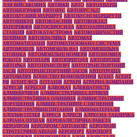
ДЛЯ ВІЙСЬКОВИХ
АВТІВКИ
АВТО
АВТОАВАРІЯ
АВТОБІОГРАФІЯ
АВТОБУС
АВТОБУС №27
АВТОБУСНИЙ МАРШРУТ
АВТОБУСНІ МАРШРУТИ
АВТОВИКУП
АВТОВЛАСНИК
АВТОВОКЗАЛ
ЗАПОРІЖЖЯ
АВТОЄВРОСИЛА
АВТОЗАПРАВНА
СТАНЦІЯ
АВТОКАТАСТРОФА
АВТОКОЛІНЧАСТИЙ
ПІДІЙМАЧ
АВТОКРАДІЙКА
АВТОМАТ
АВТОМАТИЗАЦІЯ
АВТОМАТИЗОВАНА СИСТЕМА
АВТОМОБІЛЬ
АВТОМОБІЛЬ ВАЗ
АВТОМОБІЛЬНА
СТОЯНКА
АВТОМОБІЛЬНІ НОМЕРИ
АВТОНОМНА
РОБОТА
АВТОПАРК
АВТОПРИГОДА
АВТОПРОБІГ
АВТОРКА
АВТОТРАНСПОРТ
АВТОТРАНСПОРТНИЙ
ЗАСІБ
АВТОТРАНСПОРТНИЙ ЗАСОБ
АВТОТРОЩА
АВТОШЛЯХ
АГЕНСТВО ВІДНОВЛЕННЯ
АГЕНТ
АГЕНТ
РФ
АГЕНТ ФСБ
АГІТАЦІЯ
АГРАРІЇ
АГРАРНА КОМПАНІЯ
АГРЕСІЯ
АГРЕСОР
АДВОКАТ
АДЕКВАТНІСТЬ
АДМІНБУДІВЛЯ
АДМІНІСТРАТИВНА БУДІВЛЯ
АДМІНІСТРАТИВНА ОДИНИЦЯ
АДМІНІСТРАТИВНЕ
ПОРУШЕННЯ
АДМІНІСТРАТИВНЕ СТЯГНЕННЯ
АДМІНІСТРАТИВНІ ПИТАННЯ
АДМІНМАТЕРІАЛИ
АДОЛЬФ ГІТЛЕР
АДРЕСА
АДРЕСИ
АДРЕСНА ТАБЛИЧКА
АДРІАНА ПУЩАК
АЕРОБАЛІСТИЧНА РАКЕТА
АЕРОДРОМ
АЕРОДРОМ "АНТОНОВ"
АЕРОДРОМ
СТРАТЕГІЧНОЇ АВІАЦІЇ
АЕРОПОРТ
АЕРОПОРТ
ЗАПОРІЖЖЯ
АЕРОРОЗВІДКА
АЗОВ
АЗОВСТАЛЬ