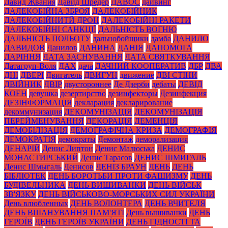
Давид Жвания
Давид Шредер
ДАВОС
дайвинг
ДАЛЕКОБІЙНА ЗБРОЯ
ДАЛЕКОБІЙНИК
ДАЛЕКОБІЙНИТЙ ДРОН
ДАЛЕКОБІЙНІ РАКЕТИ
ДАЛЕКОБІЙНІ САНКЦІЇ
ДАЛЬНІСТЬ ВОГНЮ
ДАЛЬНІСТЬ ПОЛЬОТУ
дальнобойщики
дамба
ДАНИЛО
ДАВИДОВ
Данилов
ДАНИНА
ДАНІЯ
ДАПОМОГА
ДАРІННЯ
ДАТА ЗАСНУВАННЯ
ДАТА СВЯТКУВАННЯ
Датагруп-Воля
ДАХ
дача
ДАЧНИЙ КООПЕРАТИВ
ДБР
ДВА
ДНІ
ДВЕРІ
Двигатель
ДВИГУН
движение
ДВІ СТІНИ
ДВІЙНИК
ДВІР
двустороннее
Де Дзерби
дебаты
ДЕВІД
КОЕН
девушка
дезертирство
дезинфекторы
Дезинфекция
ДЕЗІНФОРМАЦІЯ
декларация
декларирование
декоммунизация
ДЕКОМУНІЗАЦІЯ
ДЕКОМУНІЗАЦІЯ
ПЕРЕЙМЕНУВАННЯ
ДЕКОРАЦІЯ
ДЕМЕНЦІЯ
ДЕМОБІЛІЗАЦІЯ
ДЕМОГРАФІЧНА КРИЗА
ДЕМОГРАФІЯ
ДЕМОКРАТІЯ
демократы
Демонтаж
деморализация
ДЕНАРІЙ
Денис Липтон
Денис Малюська
ДЕНИС
МОНАСТИРСЬКИЙ
Денис Тарасов
ДЕНИС ШМИГАЛЬ
Денис Шмыгаль
Денисов
ДЕНІЗ БРАУН
ДЕНЬ
ДЕНЬ
БІБЛІОТЕК
ДЕНЬ БОРОТЬБИ ПРОТИ ФАШИЗМУ
ДЕНЬ
БУДІВЕЛЬНИКА
ДЕНЬ ВИШИВАНКИ
ДЕНЬ ВІЙСЬК
ЗВ'ЯЗКУ
ДЕНЬ ВІЙСЬКОВО-МОРСЬКИХ СИЛ УКРАЇНИ
День влюбленных
ДЕНЬ ВОЛОНТЕРА
ДЕНЬ ВЧИТЕЛЯ
ДЕНЬ ВШАНУВАННЯ ПАМ'ЯТІ
День вышиванки
ДЕНЬ
ГЕРОЇВ
ДЕНЬ ГЕРОЇВ УКРАЇНИ
ДЕНЬ ГІДНОСТІ ТА