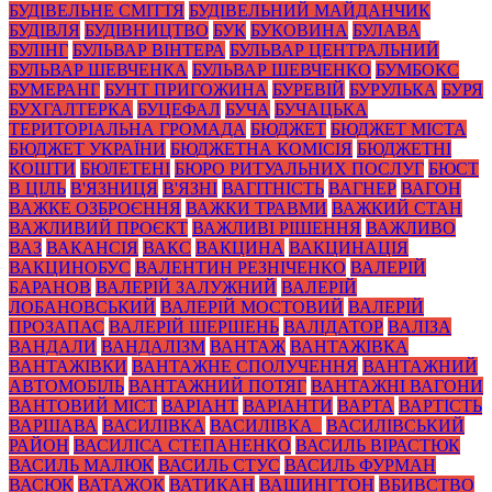
БУДІВЕЛЬНЕ СМІТТЯ
БУДІВЕЛЬНИЙ МАЙДАНЧИК
БУДІВЛЯ
БУДІВНИЦТВО
БУК
БУКОВИНА
БУЛАВА
БУЛІНГ
БУЛЬВАР ВІНТЕРА
БУЛЬВАР ЦЕНТРАЛЬНИЙ
БУЛЬВАР ШЕВЧЕНКА
БУЛЬВАР ШЕВЧЕНКО
БУМБОКС
БУМЕРАНГ
БУНТ ПРИГОЖИНА
БУРЕВІЙ
БУРУЛЬКА
БУРЯ
БУХГАЛТЕРКА
БУЦЕФАЛ
БУЧА
БУЧАЦЬКА
ТЕРИТОРІАЛЬНА ГРОМАДА
БЮДЖЕТ
БЮДЖЕТ МІСТА
БЮДЖЕТ УКРАЇНИ
БЮДЖЕТНА КОМІСІЯ
БЮДЖЕТНІ
КОШТИ
БЮЛЕТЕНІ
БЮРО РИТУАЛЬНИХ ПОСЛУГ
БЮСТ
В ЦІЛЬ
В'ЯЗНИЦЯ
В'ЯЗНІ
ВАГІТНІСТЬ
ВАГНЕР
ВАГОН
ВАЖКЕ ОЗБРОЄННЯ
ВАЖКИ ТРАВМИ
ВАЖКИЙ СТАН
ВАЖЛИВИЙ ПРОЄКТ
ВАЖЛИВІ РІШЕННЯ
ВАЖЛИВО
ВАЗ
ВАКАНСІЯ
ВАКС
ВАКЦИНА
ВАКЦИНАЦІЯ
ВАКЦИНОБУС
ВАЛЕНТИН РЕЗНІЧЕНКО
ВАЛЕРІЙ
БАРАНОВ
ВАЛЕРІЙ ЗАЛУЖНИЙ
ВАЛЕРІЙ
ЛОБАНОВСЬКИЙ
ВАЛЕРІЙ МОСТОВИЙ
ВАЛЕРІЙ
ПРОЗАПАС
ВАЛЕРІЙ ШЕРШЕНЬ
ВАЛІДАТОР
ВАЛІЗА
ВАНДАЛИ
ВАНДАЛІЗМ
ВАНТАЖ
ВАНТАЖІВКА
ВАНТАЖІВКИ
ВАНТАЖНЕ СПОЛУЧЕННЯ
ВАНТАЖНИЙ
АВТОМОБІЛЬ
ВАНТАЖНИЙ ПОТЯГ
ВАНТАЖНІ ВАГОНИ
ВАНТОВИЙ МІСТ
ВАРІАНТ
ВАРІАНТИ
ВАРТА
ВАРТІСТЬ
ВАРШАВА
ВАСИЛІВКА
ВАСИЛІВКА_
ВАСИЛІВСЬКИЙ
РАЙОН
ВАСИЛІСА СТЕПАНЕНКО
ВАСИЛЬ ВІРАСТЮК
ВАСИЛЬ МАЛЮК
ВАСИЛЬ СТУС
ВАСИЛЬ ФУРМАН
ВАСЮК
ВАТАЖОК
ВАТИКАН
ВАШИНГТОН
ВБИВСТВО