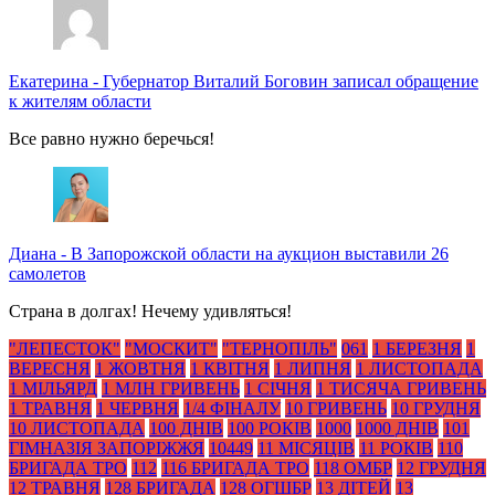
Екатерина
-
Губернатор Виталий Боговин записал обращение
к жителям области
Все равно нужно беречься!
Диана
-
В Запорожской области на аукцион выставили 26
самолетов
Страна в долгах! Нечему удивляться!
"ЛЕПЕСТОК"
"МОСКИТ"
"ТЕРНОПІЛЬ"
061
1 БЕРЕЗНЯ
1
ВЕРЕСНЯ
1 ЖОВТНЯ
1 КВІТНЯ
1 ЛИПНЯ
1 ЛИСТОПАДА
1 МІЛЬЯРД
1 МЛН ГРИВЕНЬ
1 СІЧНЯ
1 ТИСЯЧА ГРИВЕНЬ
1 ТРАВНЯ
1 ЧЕРВНЯ
1/4 ФІНАЛУ
10 ГРИВЕНЬ
10 ГРУДНЯ
10 ЛИСТОПАДА
100 ДНІВ
100 РОКІВ
1000
1000 ДНІВ
101
ГІМНАЗІЯ ЗАПОРІЖЖЯ
10449
11 МІСЯЦІВ
11 РОКІВ
110
БРИГАДА ТРО
112
116 БРИГАДА ТРО
118 ОМБР
12 ГРУДНЯ
12 ТРАВНЯ
128 БРИГАДА
128 ОГШБР
13 ДІТЕЙ
13