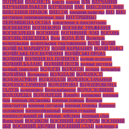
ПОТРЕБИ
ВЛАСНІСТЬ
власть
власюк
ВЛК
ВЛУЧАННЯ
ВЛУЧАННЯ РАКЕТИ
ВЛУЧЕННЯ
ВМС
ВНЕСЕННЯ ЗМІН
ВНЕСЕННЯ ПРАВОК
ВНЕСОК
внешняя разведка
ВНЗ
ВНО
внутренне перемещенные лица
ВНУТРІШНЬО
ПЕРЕМІЩЕНА ОСОБА
вовлечение в проституцию
ВОГНЕБЕРЦІ
ВОГНЕБОРЦІ
ВОГНЕВЕ УРАЖЕННЯ
ВОГНЕХРЕЩА
ВОГНИЩЕ
ВОГНЯНИЙ ДОЩ
ВОГОНЬ
ВОГОНЬ НЕБЕЗПЕКА
Вода
ВОДА ЙДЕ
Водитель
водительские
водительское удостоверение
ВОДІЇ
ВОДІЙ
ВОДІЙ 84 МАРШРУТУ
ВОДІЙ КЕРМАНИЧ
ВОДІЙ ТАКСІ
ВОДІЙСЬКЕ ПОСВІДЧЕННЯ
ВОДІЙСЬКІ ПРАВА
ВОДІННЯ
ВОДІННЯ НА ПІДПИТКУ
водная полиция
ВОДНИЙ БАЛАНС
ВОДНИЙ ПОТІК
водные ресурсы
водный транспорт
ВОДОГІН
ВОДОГОН
водоем
водозабор
ВОДОЙМА
Водоканал
ВОДОЛАЗИ
ВОДОЛОСТІ
ВОДОНАГРІВАЧ
ВОДОПІЛЛЯ
ВОДОПОСТАЧАННЯ
ВОДОПОСТАЧЯННЯ
ВОДОПРОВІД
ВОДОПРОВІДНА
ГАЛУЗЬ
водопровод
Водоснабжение
ВОДОСХОВИЩЕ
ВОДОХРЕЩА
ВОДОХРЕЩЕ
Военбуд
военкомат
военная
база
военная обстановка
военная помощь
Военная
прокуратура
военная ситуация
военная техника
Военное
положение
военнообязанный
военнослужащие
военнослужащий рф
военные действия
военный сбор
Военстрой
ВОЄНКОМ
ВОЄННИЙ АЕРОДРОМ
ВОЄННИЙ
ЗБІР
ВОЄННИЙ ЗЛОЧИН
ВОЄННИЙ СТАН
вождение в