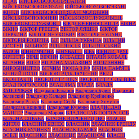
ЛІТАК
ВІЙСЬКОВОЗОБОВ'ЯЗАНИЙ
ВІЙСЬКОВОЗОБОВ'ЯЗАНІ
ВІЙСЬКОВОЗОБОВ'ЯЗАНІ
ЖІНКИ
ВІЙСЬКОВОЗОБОВ'ЯЗАНІ ЧОЛОВІКИ
ВІЙСЬКОВОПОЛОНЕНІ
ВІЙСЬКОВОСЛУЖБОВЕЦЬ
ВІЙСЬКОВОСЛУЖБОВЦІ
ВІКДЛЮЧЕННЯ СВІТЛА
ВІКНА
ВІКНО
ВІКТОР ГРЕШТА
ВІКТОР ЛЯШКО
ВІКТОР
ЩЕРБИНА
ВІКТОР ЯНУКОВИЧ
ВІКТОРІЯ НУЛАНД
ВІКТОРІЯ РОЩИНА
ВІЛ
ВІЛЬНА УКРАЇНА
ВІЛЬНИЙ
ДОСТУП
ВІЛЬНЮС
ВІЛЬНЯНСЬК
ВІЛЬНЯНСЬКИЙ
РАЙОН
ВІННИЧЧИНА
ВІНУВАТЦІ
ВІРА
ВІРНИЙ ДРУГ
ВІРНІСТЬ
ВІРШ
ВІРЯНИ
ВІСБАДЕН
ВІТАЛІЙ КОВАЛЬ
ВІТАННЯ
ВІТЕР
ВІТРИНА МАГАЗИНУ
ВІТЧИЗНЯНЕ
ВИРОБНИЦТВО
ВІТЧИМ
ВІФНА З РФ
ВІЧНА ПАМ'ЯТЬ
ВІЧНИЙ ПОЛІТ
ВІЯЛОВІ ВІДКЛЮЧЕННЯ
ВКИД
ВКОНТАКТЕ
ВКОРОТИТИ ВІКУ
ВКОРОТИТИ СОБІ ВІКУ
ВЛАД ПОГОРЄЛОВ
ВЛАД ЯМА
ВЛАДА
ВЛАДА
ЗАПОРІЖЖЯ
Владимир Баранов
Владимир Буряк
Владимир
Зеленский
Владимир Кальцев
Владимир Крейденко
Владимир Рыкун
Владимир Серба
Владимир Хомутов
Владислав Криклий
Владислав Куценко
ВЛАДИСЛАВ
МАНГЕР
Владислав Мороко
ВЛАДИСЛАВ ПОГОРЄЛОВ
ВЛАСНА СПРАВА
ВЛАСНЕ ВИРОБНИЦТВО
ВЛАСНЕ
ЖИТЛО
ВЛАСНИЙ БІЗНЕС
ВЛАСНИК
ВЛАСНИК БРЕНДУ
ВЛАСНИК БУДИНКУ
ВЛАСНИК ГАРАЖУ
ВЛАСНИК
ОСЕЛІ
ВЛАСНИКИ
ВЛАСНИЦЯ
ВЛАСНІ ОЧІ
ВЛАСНІ