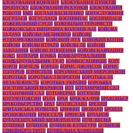
БЛОКУВАННЯ КОРДОНУ
БЛОКУВАННЯ ПУНКТІВ
ПРОПУСКУ
БЛОКУВАННЯ РАХУНКІВ
БЛОКУВАННЯ
РОБОТИ
БМП
БОГДАН ВАСИЛЕНКО
БОГОСЛУЖІННЯ
БОГУЛАЄВ
БОГУСЛАЄВ
БОЄПРИПАС
БОЄПРИПАСИ
БОЖЕВІЛЬНИЙ СУСІД
БОЖЕВІЛЬНІ ТЕРОРИСТИ
БОЖКОВСЬКА ВИПРАВНА КОЛОНІЯ №16
БОЙОВА
ЗАДАЧА
БОЙОВА МЕДИКИНЯ
БОЙОВЕ
РОЗПОРЯДЖЕННЯ
БОЙОВИЙ ДУХ
БОЙОВИЙ КОТИК
БОЙОВІ
БОЙОВІ ВТРАТИ
БОЙОВІ ДІЇ
БОЙОВІ
ЗАВДАННЯ
БОЙОВІ ЗІТКНЕННЯ
БОЙОВІ НАВЧАННЯ
БОКС
БОЛГАРІЯ
БОМБА
БОМБАРДУВАЛЬНИК
БОМБАРДУВАЛЬНИК ТУ-95
БОМБОСХОВИЩЕ
БОРГ
БОРГИ
БОРДЕЛЬ
БОРЕЦЬ
БОРИС ДЖОНСОН
БОРИС
ТОДУРОВ
БОРИСПІЛЬ
БОРОДИНСЬКИЙ МІКРОРАЙОН
БОРОТЬБА
БОРОТЬБА З ВОРОГОМ
БОРОТЬБА ЗА
НЕЗАЛЕЖНІСТЬ
БОРОТЬБА УКРАЇНИ
БОРОЬББА
БОСТОНСЬКИЙ МАРАФОН
БОТ
БОТАНИЧНИЙ САД
БОТАНІЧНИЙ САД
БОТОФЕРМА
БОТУЛІЗМ
БОТУЛОТОКСИН
БПЛА
БРАК
БРАК КАДРІВ
БРАКОНЬЄР
БРАКОНЬЄРСТВО
БРАТ
БРАТИСЛАВА
БРЕХНЯ
БРИТАНСЬКА РОЗВІДКА
БРИФІНГ
БРОВАРИ
БРОНЗА
БРОНЮВАННЯ
БРЮССЕЛЬ
БРЯНСЬК
БУДАНОВ
БУДАПЕШТСЬКИЙ МЕМОРАНДУМ
БУДЕ ВЕСНА
БУДИНКИ
БУДИНОК
БУДИНОК КУЛЬТУРИ
БУДИНОК
СІМЕЙНОГО ТИПУ
БУДІВЕЛЬНА КОМПАНІЯ