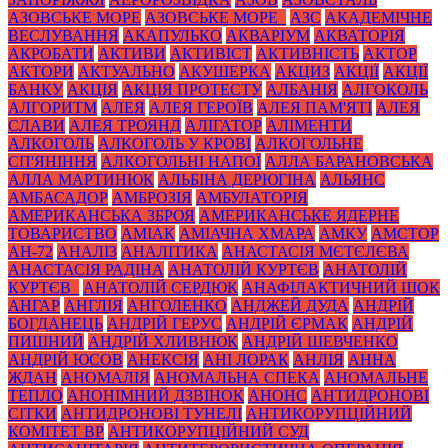
АЗОВСЬКЕ МОРЕ
АЗОВСЬКЕ МОРЕ_
АЗС
АКАДЕМІЧНЕ
ВЕСЛУВАННЯ
АКАПУЛЬКО
АКВАРІУМ
АКВАТОРІЯ
АКРОБАТИ
АКТИВИ
АКТИВІСТ
АКТИВНІСТЬ
АКТОР
АКТОРИ
АКТУАЛЬНО
АКУШЕРКА
АКЦИЗ
АКЦІЇ
АКЦІЇ
БАНКУ
АКЦІЯ
АКЦІЯ ПРОТЕСТУ
АЛБАНІЯ
АЛГОКОЛЬ
АЛГОРИТМ
АЛЕЯ
АЛЕЯ ГЕРОЇВ
АЛЕЯ ПАМ'ЯТІ
АЛЕЯ
СЛАВИ
АЛЕЯ ТРОЯНД
АЛІГАТОР
АЛІМЕНТИ
АЛКОГОЛЬ
АЛКОГОЛЬ У КРОВІ
АЛКОГОЛЬНЕ
СП'ЯНІННЯ
АЛКОГОЛЬНІ НАПОЇ
АЛЛА БАРАНОВСЬКА
АЛЛА МАРТИНЮК
АЛЬБІНА ДЕРЮГІНА
АЛЬЯНС
АМБАСАДОР
АМБРОЗІЯ
АМБУЛАТОРІЯ
АМЕРИКАНСЬКА ЗБРОЯ
АМЕРИКАНСЬКЕ ЯДЕРНЕ
ТОВАРИСТВО
АМІАК
АМІАЧНА ХМАРА
АМКУ
АМСТОР
АН-72
АНАЛІЗ
АНАЛІТИКА
АНАСТАСІЯ МЄТЄЛЄВА
АНАСТАСІЯ РАДІНА
АНАТОЛІЙ КУРТЄВ
АНАТОЛІЙ
КУРТЄВ_
АНАТОЛІЙ СЕРДЮК
АНАФІЛАКТИЧНИЙ ШОК
АНГАР
АНГЛІЯ
АНГОЛЕНКО
АНДЖЕЙ ДУДА
АНДРІЙ
БОГДАНЕЦЬ
АНДРІЙ ГЕРУС
АНДРІЙ ЄРМАК
АНДРІЙ
ПИШНИЙ
АНДРІЙ ХЛИВНЮК
АНДРІЙ ШЕВЧЕНКО
АНДРІЙ ЮСОВ
АНЕКСІЯ
АНІ ЛОРАК
АНЛІЯ
АННА
ЖДАН
АНОМАЛІЯ
АНОМАЛЬНА СПЕКА
АНОМАЛЬНЕ
ТЕПЛО
АНОНІМНИЙ ДЗВІНОК
АНОНС
АНТИДРОНОВІ
СІТКИ
АНТИДРОНОВІ ТУНЕЛІ
АНТИКОРУПЦІЙНИЙ
КОМІТЕТ ВР
АНТИКОРУПЦІЙНИЙ СУД