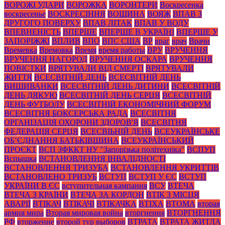
ВОРОЖІ УДАРИ
ВОРОЖКА
ВОРОНТЕРИ
Воскресенка
воскресенье
ВОСКРЕСІННЯ
ВОЩИНА
ВОЯЖ
ВПАВ З
ДРУГОГО ПОВЕРХУ
ВПАВ ЛІТАК
ВПАВ У ВОДУ
ВПЕВНЕНІСТЬ
ВПЕРШЕ
ВПЕРШЕ В УКРАЇНІ
ВПЕРШЕ У
ЗАПОРІЖЖІ
ВПЛИВ
ВПО
ВПС США
ВР
враг
врач
Врачи
Времевка
Времовка
Время
время работы
ВРУ
ВРУЧЕННЯ
ВРУЧЕННЯ НАГОРОД
ВРУЧЕННЯ ОСКАРА
ВРУЧЕННЯ
ПОВІСТКИ
ВРЯТУВАЛИ ВІД СМЕРТІ
ВРЯТУВАЛИ
ЖИТТЯ
ВСЕСВІТНІЙ ДЕНЬ
ВСЕСВІТНІЙ ДЕНЬ
ВИШИВАНКИ
ВСЕСВІТНІЙ ДЕНЬ ДИТИНИ
ВСЕСВІТНІЙ
ДЕНЬ ДЯКУЮ
ВСЕСВІТНІЙ ДЕНЬ СЕРЦЯ
ВСЕСВІТНІЙ
ДЕНЬ ФУТБОЛУ
ВСЕСВІТНІЙ ЕКОНОМІЧНИЙ ФОРУМ
ВСЕСВІТНЯ БОКСЕРСЬКА РАДА
ВСЕСВІТНЯ
ОРГАНІЗАЦІЯ ОХОРОНИ ЗДОРОВ'Я
ВСЕСВІТНЯ
ФЕДЕРАЦІЯ СЕРЦЯ
ВСЕСВІЬНІЙ ДЕНЬ
ВСЕУКРАЇНСЬКЕ
ОБ’ЄДНАННЯ БАТЬКІВЩИНА
ВСЕУКРАЇНСЬКИЙ
ПРОЄКТ
ВСП ЗФККТ НУ "Запорізька політехніка"
ВСПУП
Вспышка
ВСТАНОВЛЕННЯ ІНВАЛІДНОСТІ
ВСТАНОВЛЕННЯ ТРИЗУБА
ВСТАНОВЛЕННЯ УКРИТТІВ
ВСТАНОВЛЕНО ТРИЗУБ
ВСТУП
ВСТУП У ЄС
ВСТУП
УКРАЇНИ В ЄС
вступительная кампания
ВСУ
ВТЕЧА
ВТЕЧА З КРАЇНИ
ВТЕЧА ЗА КОРДОН
ВТІК З МІСЦЯ
АВАРІЇ
ВТІКАЧ
ВТІКАЧІ
ВТІКАЧКА
ВТІХА
ВТОМА
вторая
армия мира
Вторая мировая война
вторгнення
ВТОРГНЕННЯ
РФ
вторжение
второй тур выборов
ВТРАТА
ВТРАТА ЖИТЛА