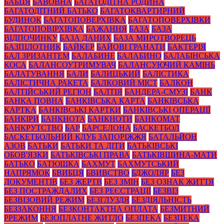
БАБЦЯ
БАВОВНА
БАГАТОДІТНА РОДИНА
БАГАТОДІТНИЙ БАТЬКО
БАГАТОКВАРТИРНИЙ
БУДИНОК
БАГАТОПОВЕРХІВКА
БАГАТОПОВЕРХІВКИ
БАГАТОПОВІРХІВКА
БАЖАННЯ
БАЗА
БАЗА
ВІДПОЧИНКУ
БАЗА ДАНИХ
БАЗА МИРОТВОРЕЦЬ
БАЗПІЛОТНИК
БАЙКЕР
БАЙОВІ ГРАНАТИ
БАКТЕРІЯ
БАЛ ЗРИЗАНТЕМ
БАЛАБИНЕ
БАЛАБИНО
БАЛАБІНСЬКА
КОСА
БАЛАНСОУТРИМУВАЧ
БАЛАНСУЮЧИЙ КАМІНЬ
БАЛАТУВАННЯ
БАЛИ
БАЛИЦЬКИЙ
БАЛІСТИКА
БАЛІСТИЧНА РАКЕТА
БАЛКОВИЙ МІСТ
БАЛКОН
БАЛТІЙСЬКИЙ РЕГІОН
БАЛТІЯ
БАНДЕРА-СМУЗІ
БАНК
БАНКА ПОВНА
БАНКІВСЬКА КАРТА
БАНКІВСЬКА
КАРТКА
БАНКІВСЬКІ КАРТКИ
БАНКІВСЬКІ ОПЕРАЦІЇ
БАНКІРИ
БАНКНОТА
БАНКНОТИ
БАНКОМАТ
БАНКРУТСТВО
БАР
БАРСЕЛОНА
БАСКЕТБОЛ
БАСКЕТБОЛЬНИЙ КЛУБ ЗАПОРІЖЖЯ
БАТАЛЬЙОН
АЗОВ
БАТЬКИ
БАТЬКИ ТА ДІТИ
БАТЬКІВСЬКІ
ОБОВ'ЯЗКИ
БАТЬКІВСЬКІ ПРАВА
БАТЬКІВЩИНА-МАТИ
БАТЬКО
БАТЮШКА
БАХМУТ
БАХМУТСЬКИЙ
НАПРЯМОК
БВИБЦЯ
БВИВСТВО
БДЖОЛЯР
БЕЗ
ДОКУМЕНТІВ
БЕЗ ЖЕРТВ
БЕЗ ЗМІН
БЕЗ ОЗНАК ЖИТТЯ
БЕЗ ПОСТРАЖДАЛИХ
БЕЗ РЕЄСТРАЦІЇ
БЕЗВІЗ
БЕЗВІЗОВИЙ РЕЖИМ
БЕЗГЛУЗДЯ
БЕЗДІЯЛЬНІСТЬ
БЕЗЗАКОННЯ
БЕЗКОНТАКТНА ОПЛАТА
БЕЗМИТНИЙ
РРЕЖИМ
БЕЗОПЛАТНЕ ЖИТЛО
БЕЗПЕКА
БЕЗПЕКА