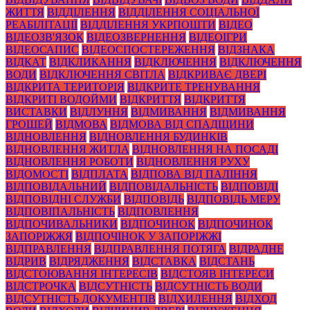
ЖИТТЯ
ВІДДІЛЕННЯ
ВІДДІЛЕННЯ СОЦІАЛЬНОЇ
РЕАБІЛІТАЦІЇ
ВІДДІЛЕННЯ УКРПОШТИ
ВІДЕО
ВІДЕОЗВ'ЯЗОК
ВІДЕОЗВЕРНЕННЯ
ВІДЕОІГРИ
ВІДЕОСАПИС
ВІДЕОСПОСТЕРЕЖЕННЯ
ВІДЗНАКА
ВІДКАТ
ВІДКЛИКАННЯ
ВІДКЛЮЧЕННЯ
ВІДКЛЮЧЕННЯ
ВОДИ
ВІДКЛЮЧЕННЯ СВІТЛА
ВІДКРИВАЄ ДВЕРІ
ВІДКРИТА ТЕРИТОРІЯ
ВІДКРИТЕ ТРЕНУВАННЯ
ВІДКРИТІ ВОДОЙМИ
ВІДКРИТТЯ
ВІДКРИТТЯ
ВИСТАВКИ
ВІДЛУННЯ
ВІДМИВАННЯ
ВІДМИВАННЯ
ГРОШЕЙ
ВІДМОВА
ВІДМОВА ВІД СПАДЩИНИ
ВІДНОВЛЕННЯ
ВІДНОВЛЕННЯ БУДИНКІВ
ВІДНОВЛЕННЯ ЖИТЛА
ВІДНОВЛЕННЯ НА ПОСАДІ
ВІДНОВЛЕННЯ РОБОТИ
ВІДНОВЛЕННЯ РУХУ
ВІДОМОСТІ
ВІДПЛАТА
ВІДПОВА ВІД ПАЛІННЯ
ВІДПОВІДАЛЬНИЙ
ВІДПОВІДАЛЬНІСТЬ
ВІДПОВІДІ
ВІДПОВІДНІ СЛУЖБИ
ВІДПОВІДЬ
ВІДПОВІДЬ МЕРУ
ВІДПОВІПАЛЬНІСТЬ
ВІДПОВЛЕННЯ
ВІДПОЧИВАЛЬНИКИ
ВІДПОЧИНОК
ВІДПОЧИНОК
ЗАПОРІЖЖЯ
ВІДПОЧІНОК У ЗАПОРІЖЖІ
ВІДПРАВЛЕННЯ
ВІДПРАВЛЕННЯ ПОТЯГА
ВІДРАДНЕ
ВІДРИВ
ВІДРЯДЖЕННЯ
ВІДСТАВКА
ВІДСТАНЬ
ВІДСТОЮВАННЯ ІНТЕРЕСІВ
ВІДСТОЯВ ІНТЕРЕСИ
ВІДСТРОЧКА
ВІДСУТНІСТЬ
ВІДСУТНІСТЬ ВОДИ
ВІДСУТНІСТЬ ДОКУМЕНТІВ
ВІДХИЛЕННЯ
ВІДХОД