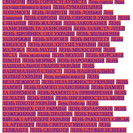
СВОБОДИ
ДЕНЬ ГОРДОСТІ АУТИСТА
День города
День
государственного флага
ДЕНЬ ГУМАНІТАРНОЇ
ДОПОМОГИ
ДЕНЬ ДОБРОТИ
ДЕНЬ ДОНЬКИ
День
Единения
ДЕНЬ ЄВРОПИ
ДЕНЬ ЄВРОПИ В УКРАЇНІ
ДЕНЬ
ЄДНАННЯ
ДЕНЬ ЖАЛОБИ
ДЕНЬ ЗАКОХАНИХ
ДЕНЬ
ЗАХИСНИКІВ ТА ЗАХИСНИЦЬ
ДЕНЬ ЗАХИСТУ ДІТЕЙ
ДЕНЬ ЗБРОЙНИХ СИЛ УКРАЇНИ
ДЕНЬ ЗВІЛЬНЕННЯ
ЗАПОРІЖЖЯ
ДЕНЬ ЗДОРОВ'Я
ДЕНЬ ІМУНІТЕТУ
ДЕНЬ
КІНОЛОГА
ДЕНЬ КОНСТИТУЦІЇ УКРАЇНИ
ДЕНЬ
МАЛЮКА
ДЕНЬ МАТЕРІ
ДЕНЬ МИЛОСЕРДЯ
ДЕНЬ
МІСТА
День молодежи
ДЕНЬ МОЛОДІ
ДЕНЬ МОРСЬКОЇ
ПІХОТИ
ДЕНЬ МОРЯКА
ДЕНЬ НАРОДЖЕННЯ
ДЕНЬ
НАЦІОНАЛЬНОЇ ГВАРДІЇ УКРАЇНИ
ДЕНЬ
НАЦІОНАЛЬНОЇ ЄДНОСТІ
ДЕНЬ НАЦІОНАЛЬНОЇ
ПОЛІЦІЇ УКРАЇНИ
День независимости
ДЕНЬ
НЕЗАЛЕЖНОСТІ
ДЕНЬ НЕЗАЛЕЖНОСТІ УКРАЇНИ
ДЕНЬ
ПАМ'ЯТІ
ДЕНЬ ПАМ'ЯТІ ЗАХИСНИКІВ
ДЕНЬ ПАМ'ЯТІ
ТА ПЕРЕМОГИ
ДЕНЬ ПАМ'ЯТІ ТА ПРИМИРЕННЯ
ДЕНЬ
ПЕДІАТРА
ДЕНЬ ПИВА
ДЕНЬ ПИСЕМНОСТІ ТА МОВИ
ДЕНЬ ПІХОТИ УКРАЇНИ
День Победы
ДЕНЬ
ПОВІТРЯНИХ СИЛ УКРАЇНИ
ДЕНЬ ПОДАРУНКІВ
ДЕНЬ
ПОЖЕЖНИКІВ
ДЕНЬ ПРАПОРА
ДЕНЬ РАКЕТНИХ
ВІЙСЬК І АРТИЛЕРІЇ УКРАЇНИ
ДЕНЬ РАКЕТНИХ СІЙСЬК
ТА АРТИЛЕРІЇ
ДЕНЬ СВЯТОГО МИКОЛАЯ
ДЕНЬ
СЕРЖАНТА
ДЕНЬ СКОРБОТИ
ДЕНЬ СЛУЖБИ БЕЗПЕКИ