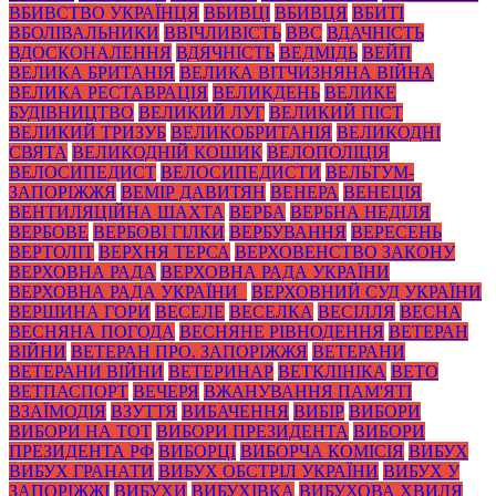
ВБИВСТВО УКРАЇНЦЯ
ВБИВЦІ
ВБИВЦЯ
ВБИТІ
ВБОЛІВАЛЬНИКИ
ВВІЧЛИВІСТЬ
ВВС
ВДАЧНІСТЬ
ВДОСКОНАЛЕННЯ
ВДЯЧНІСТЬ
ВЕДМІДЬ
ВЕЙП
ВЕЛИКА БРИТАНІЯ
ВЕЛИКА ВІТЧИЗНЯНА ВІЙНА
ВЕЛИКА РЕСТАВРАЦІЯ
ВЕЛИКДЕНЬ
ВЕЛИКЕ
БУДІВНИЦТВО
ВЕЛИКИЙ ЛУГ
ВЕЛИКИЙ ПІСТ
ВЕЛИКИЙ ТРИЗУБ
ВЕЛИКОБРИТАНІЯ
ВЕЛИКОДНІ
СВЯТА
ВЕЛИКОДНІЙ КОШИК
ВЕЛОПОЛІЦІЯ
ВЕЛОСИПЕДИСТ
ВЕЛОСИПЕДИСТИ
ВЕЛЬТУМ-
ЗАПОРІЖЖЯ
ВЕМІР ДАВИТЯН
ВЕНЕРА
ВЕНЕЦІЯ
ВЕНТИЛЯЦІЙНА ШАХТА
ВЕРБА
ВЕРБНА НЕДІЛЯ
ВЕРБОВЕ
ВЕРБОВІ ГІЛКИ
ВЕРБУВАННЯ
ВЕРЕСЕНЬ
ВЕРТОЛІТ
ВЕРХНЯ ТЕРСА
ВЕРХОВЕНСТВО ЗАКОНУ
ВЕРХОВНА РАДА
ВЕРХОВНА РАДА УКРАЇНИ
ВЕРХОВНА РАДА УКРАЇНИ_
ВЕРХОВНИЙ СУД УКРАЇНИ
ВЕРШИНА ГОРИ
ВЕСЕЛЕ
ВЕСЕЛКА
ВЕСІЛЛЯ
ВЕСНА
ВЕСНЯНА ПОГОДА
ВЕСНЯНЕ РІВНОДЕННЯ
ВЕТЕРАН
ВІЙНИ
ВЕТЕРАН ПРО. ЗАПОРІЖЖЯ
ВЕТЕРАНИ
ВЕТЕРАНИ ВІЙНИ
ВЕТЕРИНАР
ВЕТКЛІНІКА
ВЕТО
ВЕТПАСПОРТ
ВЕЧЕРЯ
ВЖАНУВАННЯ ПАМ'ЯТІ
ВЗАЇМОДІЯ
ВЗУТТЯ
ВИБАЧЕННЯ
ВИБІР
ВИБОРИ
ВИБОРИ НА ТОТ
ВИБОРИ ПРЕЗИДЕНТА
ВИБОРИ
ПРЕЗИДЕНТА РФ
ВИБОРЦІ
ВИБОРЧА КОМІСІЯ
ВИБУХ
ВИБУХ ГРАНАТИ
ВИБУХ ОБСТРІЛ УКРАЇНИ
ВИБУХ У
ЗАПОРІЖЖІ
ВИБУХИ
ВИБУХІВКА
ВИБУХОВА ХВИЛЯ