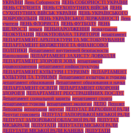
УКРАЇНИ
День Соборности
ДЕНЬ СОБОРНОСТІ УКРАЇНИ
ДЕНЬ СТУДЕНТА
ДЕНЬ СУХОПУТНИХ ВІЙСЬК
ДЕНЬ
СУХОПУТНИХ ВІЙСЬК УКРАЇНИ
ДЕНЬ УКРАЇНСЬКОГО
ДОБРОВОЛЬЦЯ
ДЕНЬ УКРАЇНСЬКОЇ ДЕРЖАВНОСТІ
День
учителя
ДЕНЬ ФЛОРИСТА
ДЕНЬ ФУТБОЛУ
ДЕНЬ
ЩЕДРОСТІ
деньги
ДЕНЬНАРОДЖЕННЯ
деоккупация
ДЕОКУПАЦІЯ
ДЕОКУПОВАНА ТЕРИТОРІЯ
департамент
ДЕПАРТАМЕНТ АРХІТЕКТУРИ ТА МІСТОБУДУВАННЯ
ДЕПАРТАМЕНТ БЮДЖЕТНОЇ ТА ФІНАНСОВОЇ
ПОЛІТИКИ
Департамент внутренней безопасности
Нацполиции
ДЕПАРТАМЕНТ ЗАХИСТУ ДОВКІЛЛЯ
ДЕПАРТАМЕНТ ЗДОРОВ'Я ЗОВА
департамент
здравоохранения
департамент инфраструктуры
ДЕПАРТАМЕНТ КУЛЬТУРИ І ТУРИЗМУ
ДЕПАРТАМЕНТ
КУЛЬТУРИ ТА ТУРИЗМУ
Департамент культуры и туризма
департамент образования
Департамент образования и науки
ДЕПАРТАМЕНТ ОСВІТИ
ДЕПАРТАМЕНТ ОХОРОНИ
ЗДОРОВ'Я
ДЕПАРТАМЕНТ РЕЄСТРАЦІЙНИХ ПОСЛУГ
Департамент социальной защиты
департамент спорта
департамент туризма
департамент экологии
ДЕПО
Депозит
Депозиты
депортация
депутат
ДЕПУТАТ ВЕРХОВНОЇ РАДИ
Депутат горсовета
ДЕПУТАТ ЗАПОРІЗЬКОЇ МІСЬКОЇ РАДИ
ДЕПУТАТ ЗАПОРІЗЬКОЇ ОБЛАСНОЇ РАДИ
ДЕПУТАТ
МІСЬКРАДИ
ДЕПУТАТИ
ДЕПУТАТИ МІСЬКОЇ РАДИ
ДЕПУТАТИ МІСЬКОЇ РАДИ КАНЕВА
ДЕПУТАТИ