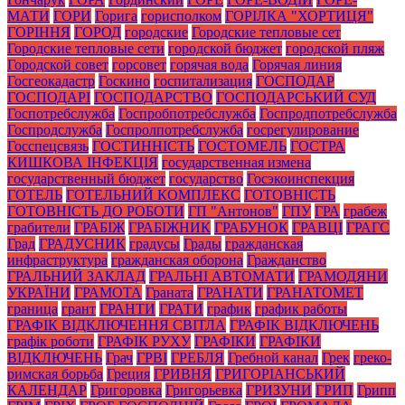
МАТИ
ГОРИ
Горига
горисполком
ГОРІЛКА "ХОРТИЦЯ"
ГОРІННЯ
ГОРОД
городские
Городские тепловые сет
Городские тепловые сети
городской бюджет
городской пляж
Городской совет
горсовет
горячая вода
Горячая линия
Госгеокадастр
Госкино
госпитализация
ГОСПОДАР
ГОСПОДАРІ
ГОСПОДАРСТВО
ГОСПОДАРСЬКИЙ СУД
Госпотребслужба
Госпробпотребслужба
Госпродпотребслужба
Госпродслужба
Госпролпотребслужба
госрегулирование
Госспецсвязь
ГОСТИННІСТЬ
ГОСТОМЕЛЬ
ГОСТРА
КИШКОВА ІНФЕКЦІЯ
государственная измена
государственный бюджет
государство
Госэкоинспекция
ГОТЕЛЬ
ГОТЕЛЬНИЙ КОМПЛЕКС
ГОТОВНІСТЬ
ГОТОВНІСТЬ ДО РОБОТИ
ГП "Антонов"
ГПУ
ГРА
грабеж
грабители
ГРАБІЖ
ГРАБІЖНИК
ГРАБУНОК
ГРАВЦІ
ГРАГС
Град
ГРАДУСНИК
градусы
Грады
гражданская
инфраструктура
гражданская оборона
Гражданство
ГРАЛЬНИЙ ЗАКЛАД
ГРАЛЬНІ АВТОМАТИ
ГРАМОДЯНИ
УКРАЇНИ
ГРАМОТА
Граната
ГРАНАТИ
ГРАНАТОМЕТ
граница
грант
ГРАНТИ
ГРАТИ
график
график работы
ГРАФІК ВІДКЛЮЧЕННЯ СВІТЛА
ГРАФІК ВІДКЛЮЧЕНЬ
графік роботи
ГРАФІК РУХУ
ГРАФІКИ
ГРАФІКИ
ВІДКЛЮЧЕНЬ
Грач
ГРВІ
ГРЕБЛЯ
Гребной канал
Грек
греко-
римская борьба
Греция
ГРИВНЯ
ГРИГОРІАНСЬКИЙ
КАЛЕНДАР
Григоровка
Григорьевка
ГРИЗУНИ
ГРИП
Грипп