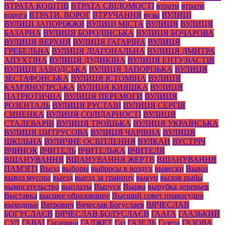
ВТРАТА КОШТІВ
ВТРАТА СВІДОМОСТІ
втрати
втрати
ворога
ВТРАТИ. ВОРОГ
ВТРУЧАННЯ
вузы
ВУЛИЦІ
ВУЛИЦІ ЗАПОРІЖЖЯ
ВУЛИЦІ МІСТА
ВУЛИЦЯ
ВУЛИЦЯ
БАЗАРНА
ВУЛИЦЯ БОРОДІНСЬКА
ВУЛИЦЯ БОЧАРОВА
ВУЛИЦЯ ВЕРХНЯ
ВУЛИЦЯ ГАГАРІНА
ВУЛИЦЯ
ГРЕБЕЛЬНА
ВУЛИЦЯ ДІАГОНАЛЬНА
ВУЛИЦЯ ДМИТРА
АПУХТІНА
ВУЛИЦЯ ДУДИКІНА
ВУЛИЦЯ ЕНТУЗІАСТІВ
ВУЛИЦЯ ЗАВОДСЬКА
ВУЛИЦЯ ЗАПОРІЗЬКА
ВУЛИЦЯ
ЗЕСТАФОНСЬКА
ВУЛИЦЯ ІСТОМІНА
ВУЛИЦЯ
КАМ'ЯНОГІРСЬКА
ВУЛИЦЯ КИЯШКА
ВУЛИЦЯ
ПАТРІОТИЧНА
ВУЛИЦЯ ПЕРЕМОГИ
ВУЛИЦЯ
РОЗЕНТАЛЬ
ВУЛИЦЯ РУСТАВІ
ВУЛИЦЯ СЕРГІЯ
СИНЕНКА
ВУЛИЦЯ СОЛІДАРНОСТІ
ВУЛИЦЯ
СТАЛЕВАРІВ
ВУЛИЦЯ ТРОЇЦЬКА
ВУЛИЦЯ УКРАЇНСЬКА
ВУЛИЦЯ ЦИТРУСОВА
ВУЛИЦЯ ЧАРІВНА
ВУЛИЦЯ
ШКІЛЬНА
ВУЛИЧНЕ ОСВІТЛЕННЯ
ВУЛКАН
ВУСТРІЧ
ВЧИНОК
ВЧИТЕЛЬ
ВЧИТЕЛЬКА
ВЧИТЕЛЯ
ВШАНУВАННЯ
ВШАНУВАННЯ ЖЕРТВ
ВШАНУВАННЯ
ПАМ'ЯТІ
Въезд
выборы
выбросы в воздух
вывески
Вывоз
вывоз мусора
выезд
выезд за границу
выкуп
вылов рыбы
вымогательство
выплаты
Выпуск
Вырва
вырубка деревьев
Выставка
высшее образование
Высший совет правосудия
выходные
Вятрович
Вячеслав Богуслаев
ВЯЧЕСЛАВ
БОГУСЛАЄВ
ВЯЧЕСЛАВ БОЛУСЛАЄВ
ГААГА
ГААЗЬКИЙ
СУД
ГАВАЇ
Гагарина
ГАДЖЕТ
Газ
ГАЗЕЛЬ
Газета
ГАЗОВА