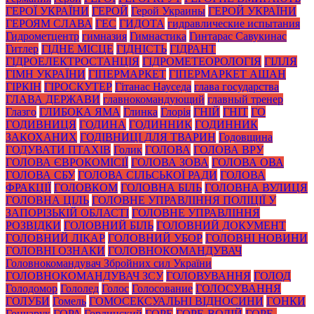
ГЕРОЇ УКРАЇНИ
ГЕРОЙ
Герой Украины
ГЕРОЙ УКРАЇНИ
ГЕРОЯМ СЛАВА
ГЕС
ГИДОТА
гидравлические испытания
Гидрометцентр
гимназия
Гимнастика
Гинтарас Савукинас
Гитлер
ГІДНЕ МІСЦЕ
ГІДНІСТЬ
ГІДРАНТ
ГІДРОЕЛЕКТРОСТАНЦІЯ
ГІДРОМЕТЕОРОЛОГІЯ
ГІЛЛЯ
ГІМН УКРАЇНИ
ГІПЕРМАРКЕТ
ГІПЕРМАРКЕТ АШАН
ГІРКІН
ГІРОСКУТЕР
Гітанас Науседа
глава государства
ГЛАВА ДЕРЖАВИ
главнокомандующий
главный тренер
Глазго
ГЛИБОКА ЯМА
Глинка
Глорія
ГНІЙ
ГНІТ
ГО
ГОДИВНИЦЯ
ГОДИНА
ГОДИННИК
ГОДИННИК
ЗАКОХАНИХ
ГОДІВНИЦІ ДЛЯ ТВАРИН
Годовщина
ГОДУВАТИ ПТАХІВ
Голик
ГОЛОВА
ГОЛОВА ВРУ
ГОЛОВА ЄВРОКОМІСІЇ
ГОЛОВА ЗОВА
ГОЛОВА ОВА
ГОЛОВА СБУ
ГОЛОВА СІЛЬСЬКОЇ РАДИ
ГОЛОВА
ФРАКЦІЇ
ГОЛОВКОМ
ГОЛОВНА БІЛЬ
ГОЛОВНА ВУЛИЦЯ
ГОЛОВНА ЦІЛЬ
ГОЛОВНЕ УПРАВЛІННЯ ПОЛІЦІЇ У
ЗАПОРІЗЬКІЙ ОБЛАСТІ
ГОЛОВНЕ УПРАВЛІННЯ
РОЗВІДКИ
ГОЛОВНИЙ БІЛЬ
ГОЛОВНИЙ ДОКУМЕНТ
ГОЛОВНИЙ ЛІКАР
ГОЛОВНИЙ УБОР
ГОЛОВНІ НОВИНИ
ГОЛОВНІ ОЗНАКИ
ГОЛОВНОКОМАНДУВАЧ
Головнокомандувач Збройних сил України
ГОЛОВНОКОМАНДУВАЧ ЗСУ
ГОЛОВУВАННЯ
ГОЛОД
Голодомор
Гололед
Голос
Голосование
ГОЛОСУВАННЯ
ГОЛУБИ
Гомель
ГОМОСЕКСУАЛЬНІ ВІДНОСИНИ
ГОНКИ
Гончарук
ГОРА
Гординский
ГОРЕ
ГОРЕ-ВОДІЙ
ГОРЕ-