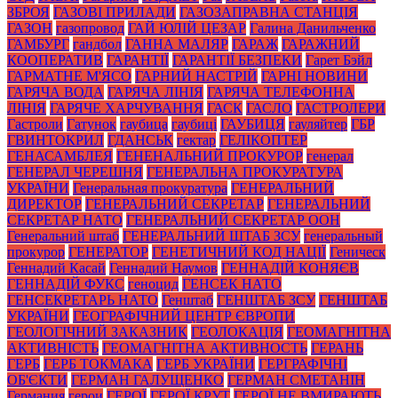
ЗБРОЯ
ГАЗОВІ ПРИЛАДИ
ГАЗОЗАПРАВНА СТАНЦІЯ
ГАЗОН
газопровод
ГАЙ ЮЛІЙ ЦЕЗАР
Галина Данильченко
ГАМБУРГ
гандбол
ГАННА МАЛЯР
ГАРАЖ
ГАРАЖНИЙ
КООПЕРАТИВ
ГАРАНТІЇ
ГАРАНТІЇ БЕЗПЕКИ
Гарет Бэйл
ГАРМАТНЕ М'ЯСО
ГАРНИЙ НАСТРІЙ
ГАРНІ НОВИНИ
ГАРЯЧА ВОДА
ГАРЯЧА ЛІНІЯ
ГАРЯЧА ТЕЛЕФОННА
ЛІНІЯ
ГАРЯЧЕ ХАРЧУВАННЯ
ГАСК
ГАСЛО
ГАСТРОЛЕРИ
Гастроли
Гатунок
гаубица
гаубиці
ГАУБИЦЯ
гауляйтер
ГБР
ГВИНТОКРИЛ
ГДАНСЬК
гектар
ГЕЛІКОПТЕР
ГЕНАСАМБЛЕЯ
ГЕНЕНАЛЬНИЙ ПРОКУРОР
генерал
ГЕНЕРАЛ ЧЕРЕШНЯ
ГЕНЕРАЛЬНА ПРОКУРАТУРА
УКРАЇНИ
Генеральная прокуратура
ГЕНЕРАЛЬНИЙ
ДИРЕКТОР
ГЕНЕРАЛЬНИЙ СЕКРЕТАР
ГЕНЕРАЛЬНИЙ
СЕКРЕТАР НАТО
ГЕНЕРАЛЬНИЙ СЕКРЕТАР ООН
Генеральний штаб
ГЕНЕРАЛЬНИЙ ШТАБ ЗСУ
генеральный
прокурор
ГЕНЕРАТОР
ГЕНЕТИЧНИЙ КОД НАЦІЇ
Геническ
Геннадий Касай
Геннадий Наумов
ГЕННАДІЙ КОНЯЄВ
ГЕННАДІЙ ФУКС
геноцид
ГЕНСЕК НАТО
ГЕНСЕКРЕТАРЬ НАТО
Генштаб
ГЕНШТАБ ЗСУ
ГЕНШТАБ
УКРАЇНИ
ГЕОГРАФІЧНИЙ ЦЕНТР ЄВРОПИ
ГЕОЛОГІЧНИЙ ЗАКАЗНИК
ГЕОЛОКАЦІЯ
ГЕОМАГНІТНА
АКТИВНІСТЬ
ГЕОМАГНІТНА АКТИВНОСТЬ
ГЕРАНЬ
ГЕРБ
ГЕРБ ТОКМАКА
ГЕРБ УКРАЇНИ
ГЕРГРАФІЧНІ
ОБ'ЄКТИ
ГЕРМАН ГАЛУЩЕНКО
ГЕРМАН СМЕТАНІН
Германия
герои
ГЕРОЇ
ГЕРОЇ КРУТ
ГЕРОЇ НЕ ВМИРАЮТЬ