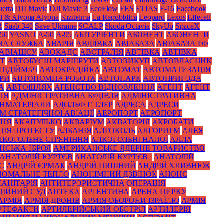
etta
DJI Mavic
DJI Mavic 3
EcoFlow
EES
ETIAS
F-16
Facebook
il & Alyona Alyona
Kızılelma
La Repubblica
Leopard
Lexus
Lifecell
R
Saab 340
Save Ukraine
SCALP
Skoda Octavia
SkyUp
SpaceX
50
YASNO
А-50
А-95
АБІТУРІЄНТИ
АБОНЕНТ
АБОНЕНТИ
НА СЛУЖБА
АВАРІЯ
АВДІЇВКА
АВІАБАЗА
АВІАБАЗА РФ
АВІАШОУ
АВОКАДО
АВСТРАЛІЯ
АВТІВКА
АВТІВКА
УТ
АВТОБУСНІ МАРШРУТИ
АВТОВИКУП
АВТОВЛАСНИК
ПІДІЙМАЧ
АВТОКРАДІЙКА
АВТОМАТ
АВТОМАТИЗАЦІЯ
РИ
АВТОНОМНА РОБОТА
АВТОПАРК
АВТОПРИГОДА
А
АВТОШЛЯХ
АГЕНСТВО ВІДНОВЛЕННЯ
АГЕНТ
АГЕНТ
ЛЯ
АДМІНІСТРАТИВНА БУДІВЛЯ
АДМІНІСТРАТИВНА
НМАТЕРІАЛИ
АДОЛЬФ ГІТЛЕР
АДРЕСА
АДРЕСИ
 СТРАТЕГІЧНОЇ АВІАЦІЇ
АЕРОПОРТ
АЕРОПОРТ
ННЯ
АКАПУЛЬКО
АКВАРІУМ
АКВАТОРІЯ
АКРОБАТИ
ЦІЯ ПРОТЕСТУ
АЛБАНІЯ
АЛГОКОЛЬ
АЛГОРИТМ
АЛЕЯ
ЛКОГОЛЬНЕ СП'ЯНІННЯ
АЛКОГОЛЬНІ НАПОЇ
АЛЛА
НСЬКА ЗБРОЯ
АМЕРИКАНСЬКЕ ЯДЕРНЕ ТОВАРИСТВО
АНАТОЛІЙ КУРТЄВ
АНАТОЛІЙ КУРТЄВ_
АНАТОЛІЙ
С
АНДРІЙ ЄРМАК
АНДРІЙ ПИШНИЙ
АНДРІЙ ХЛИВНЮК
НОМАЛЬНЕ ТЕПЛО
АНОНІМНИЙ ДЗВІНОК
АНОНС
АНІТАРІЯ
АНТИТЕРОРИСТИЧНА ОПЕРАЦІЯ
ЦІЙНИЙ СУД
АПТЕКА
АРГЕНТИНА
АРЕНА ЦИРКУ
АРМІЯ
АРМІЯ ДРОНІВ
АРМІЯ ОБОРОНИ ІЗРАЇЛЮ
АРМІЯ
РТЕФАКТИ
АРТИЛЕРІЙСЬКИЙ ОБСТРІЛ
АРТИЛЕРІЯ