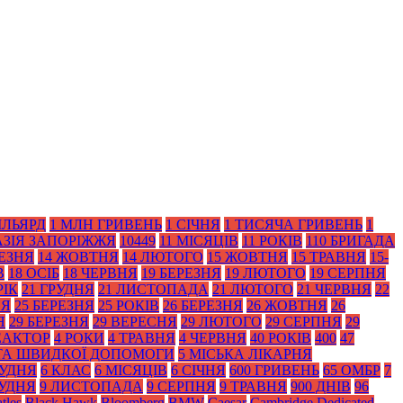
ІЛЬЯРД
1 МЛН ГРИВЕНЬ
1 СІЧНЯ
1 ТИСЯЧА ГРИВЕНЬ
1
АЗІЯ ЗАПОРІЖЖЯ
10449
11 МІСЯЦІВ
11 РОКІВ
110 БРИГАДА
РЕЗНЯ
14 ЖОВТНЯ
14 ЛЮТОГО
15 ЖОВТНЯ
15 ТРАВНЯ
15-
В
18 ОСІБ
18 ЧЕРВНЯ
19 БЕРЕЗНЯ
19 ЛЮТОГО
19 СЕРПНЯ
РІК
21 ГРУДНЯ
21 ЛИСТОПАДА
21 ЛЮТОГО
21 ЧЕРВНЯ
22
НЯ
25 БЕРЕЗНЯ
25 РОКІВ
26 БЕРЕЗНЯ
26 ЖОВТНЯ
26
Я
29 БЕРЕЗНЯ
29 ВЕРЕСНЯ
29 ЛЮТОГО
29 СЕРПНЯ
29
ЕАКТОР
4 РОКИ
4 ТРАВНЯ
4 ЧЕРВНЯ
40 РОКІВ
400
47
 ТА ШВИДКОЇ ДОПОМОГИ
5 МІСЬКА ЛІКАРНЯ
РУДНЯ
6 КЛАС
6 МІСЯЦІВ
6 СІЧНЯ
600 ГРИВЕНЬ
65 ОМБР
7
РУДНЯ
9 ЛИСТОПАДА
9 СЕРПНЯ
9 ТРАВНЯ
900 ДНІВ
96
tles
Black Нawk
Bloomberg
BMW
Caesar
Cambridge Dedicated