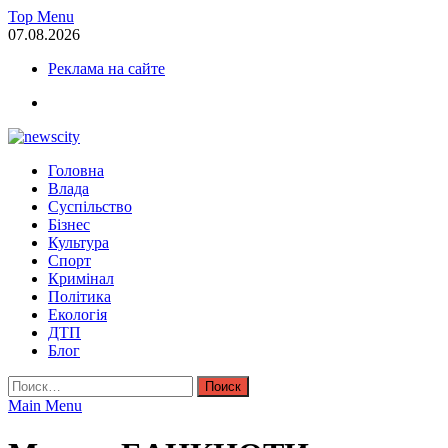
Skip
Top Menu
to
07.08.2026
content
Реклама на сайте
facebook
NewsCity — свежие новости Запорожья сегодня
Головна
Новости Запорожья и Запорожской области сегодня. События За
Влада
Суспільство
Бізнес
Культура
Спорт
Кримінал
Політика
Екологія
ДТП
Блог
Найти:
Main Menu