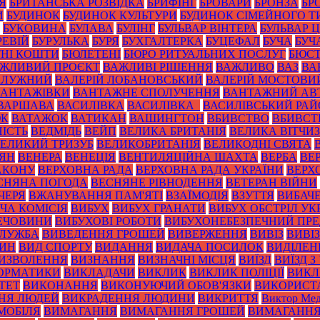
Я
БРИТАНСЬКА РОЗВІДКА
БРИФІНГ
БРОВАРИ
БРОНЗА
БР
И
БУДИНОК
БУДИНОК КУЛЬТУРИ
БУДИНОК СІМЕЙНОГО Т
БУКОВИНА
БУЛАВА
БУЛІНГ
БУЛЬВАР ВІНТЕРА
БУЛЬВАР 
РЕВІЙ
БУРУЛЬКА
БУРЯ
БУХГАЛТЕРКА
БУЦЕФАЛ
БУЧА
БУЧ
НІ КОШТИ
БЮЛЕТЕНІ
БЮРО РИТУАЛЬНИХ ПОСЛУГ
БЮС
ЖЛИВИЙ ПРОЄКТ
ВАЖЛИВІ РІШЕННЯ
ВАЖЛИВО
ВАЗ
ВА
ЗАЛУЖНИЙ
ВАЛЕРІЙ ЛОБАНОВСЬКИЙ
ВАЛЕРІЙ МОСТОВИ
ВАНТАЖІВКИ
ВАНТАЖНЕ СПОЛУЧЕННЯ
ВАНТАЖНИЙ АВ
ВАРШАВА
ВАСИЛІВКА
ВАСИЛІВКА_
ВАСИЛІВСЬКИЙ РА
ЮК
ВАТАЖОК
ВАТИКАН
ВАШИНГТОН
ВБИВСТВО
ВБИВСТ
ІСТЬ
ВЕДМІДЬ
ВЕЙП
ВЕЛИКА БРИТАНІЯ
ВЕЛИКА ВІТЧИ
ЕЛИКИЙ ТРИЗУБ
ВЕЛИКОБРИТАНІЯ
ВЕЛИКОДНІ СВЯТА
ТЯН
ВЕНЕРА
ВЕНЕЦІЯ
ВЕНТИЛЯЦІЙНА ШАХТА
ВЕРБА
ВЕ
АКОНУ
ВЕРХОВНА РАДА
ВЕРХОВНА РАДА УКРАЇНИ
ВЕРХ
СНЯНА ПОГОДА
ВЕСНЯНЕ РІВНОДЕННЯ
ВЕТЕРАН ВІЙНИ
ЧЕРЯ
ВЖАНУВАННЯ ПАМ'ЯТІ
ВЗАЇМОДІЯ
ВЗУТТЯ
ВИБАЧ
ЧА КОМІСІЯ
ВИБУХ
ВИБУХ ГРАНАТИ
ВИБУХ ОБСТРІЛ УК
РЕЧОВИНИ
ВИБУХОВІ РОБОТИ
ВИБУХОНЕБЕЗПЕЧНИЙ ПР
СЛУЖБА
ВИВЕДЕННЯ ГРОШЕЙ
ВИВЕРЖЕННЯ
ВИВІЗ
ВИВІ
РИН
ВИД СПОРТУ
ВИДАННЯ
ВИДАЧА ПОСИЛОК
ВИДІЛЕН
ИЗВОЛЕННЯ
ВИЗНАННЯ
ВИЗНАЧНІ МІСЦЯ
ВИЇЗД
ВИЇЗД З
ОРМАТИКИ
ВИКЛАДАЧИ
ВИКЛИК
ВИКЛИК ПОЛІЦІЇ
ВИКЛ
ТЕТ
ВИКОНАННЯ
ВИКОНУЮЧИЙ ОБОВ'ЯЗКИ
ВИКОРИСТ
НЯ ЛЮДЕЙ
ВИКРАДЕННЯ ЛЮДИНИ
ВИКРИТТЯ
Виктор Мед
МОБІЛЯ
ВИМАГАННЯ
ВИМАГАННЯ ГРОШЕЙ
ВИМАГАННЯ