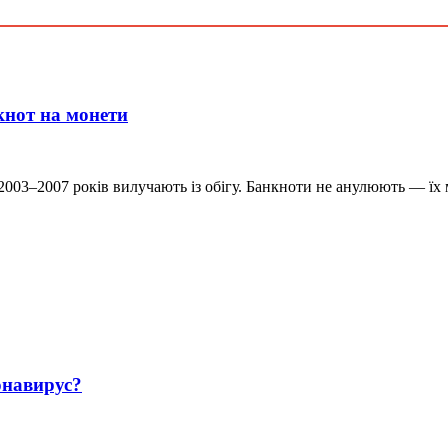
кнот на монети
в 2003–2007 років вилучають із обігу. Банкноти не анулюють — ї
навирус?