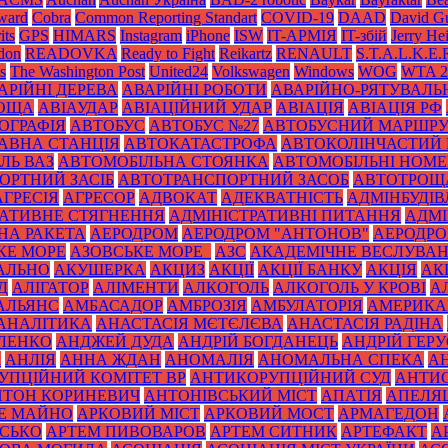
Award
Cobra
Common Reporting Standart
COVID-19
DAAD
David Gu
its
GPS
HIMARS
Instagram
iPhone
ISW
IT-АРМІЯ
IT-збій
Jerry He
don
READOVKA
Ready to Fight
Reikartz
RENAULT
S.T.A.L.K.E.
s
The Washington Post
United24
Volkswagen
Windows
WOG
WTA 2
АРІЙНІ ДЕРЕВА
АВАРІЙНІ РОБОТИ
АВАРІЙНО-РЯТУВАЛЬ
РОЩА
АВІАУДАР
АВІАЦІЙНИЙ УДАР
АВІАЦІЯ
АВІАЦІЯ РФ
ОГРАФІЯ
АВТОБУС
АВТОБУС №27
АВТОБУСНИЙ МАРШР
АВНА СТАНЦІЯ
АВТОКАТАСТРОФА
АВТОКОЛІНЧАСТИЙ 
ЛЬ ВАЗ
АВТОМОБІЛЬНА СТОЯНКА
АВТОМОБІЛЬНІ НОМЕ
ОРТНИЙ ЗАСІБ
АВТОТРАНСПОРТНИЙ ЗАСОБ
АВТОТРОЩ
АГРЕСІЯ
АГРЕСОР
АДВОКАТ
АДЕКВАТНІСТЬ
АДМІНБУДІВ
РАТИВНЕ СТЯГНЕННЯ
АДМІНІСТРАТИВНІ ПИТАННЯ
АДМІ
НА РАКЕТА
АЕРОДРОМ
АЕРОДРОМ "АНТОНОВ"
АЕРОДРОМ
КЕ МОРЕ
АЗОВСЬКЕ МОРЕ_
АЗС
АКАДЕМІЧНЕ ВЕСЛУВА
АЛЬНО
АКУШЕРКА
АКЦИЗ
АКЦІЇ
АКЦІЇ БАНКУ
АКЦІЯ
АК
Д
АЛІГАТОР
АЛІМЕНТИ
АЛКОГОЛЬ
АЛКОГОЛЬ У КРОВІ
А
АЛЬЯНС
АМБАСАДОР
АМБРОЗІЯ
АМБУЛАТОРІЯ
АМЕРИКА
АНАЛІТИКА
АНАСТАСІЯ МЄТЄЛЄВА
АНАСТАСІЯ РАДІНА
ЛЕНКО
АНДЖЕЙ ДУДА
АНДРІЙ БОГДАНЕЦЬ
АНДРІЙ ГЕРУ
К
АНЛІЯ
АННА ЖДАН
АНОМАЛІЯ
АНОМАЛЬНА СПЕКА
А
УПЦІЙНИЙ КОМІТЕТ ВР
АНТИКОРУПЦІЙНИЙ СУД
АНТИС
НТОН КОРИНЕВИЧ
АНТОНІВСЬКИЙ МІСТ
АПАТІЯ
АПЕЛЯ
Е МАЙНО
АРКОВИЙ МІСТ
АРКОВИЙ МОСТ
АРМАГЕДОН
ИСЬКО
АРТЕМ ПИВОВАРОВ
АРТЕМ СИТНИК
АРТЕФАКТ
А