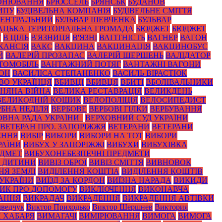
ОНЮВАННЯ
БРЮССЕЛЬ
БРЯНСЬК
БУДАНОВ
ИПУ
БУДІВЕЛЬНА КОМПАНІЯ
БУДІВЕЛЬНЕ СМІТТЯ
ЦЕНТРАЛЬНИЙ
БУЛЬВАР ШЕВЧЕНКА
БУЛЬВАР
АЦЬКА ТЕРИТОРІАЛЬНА ГРОМАДА
БЮДЖЕТ
БЮДЖЕТ
Т
В ЦІЛЬ
В'ЯЗНИЦЯ
В'ЯЗНІ
ВАГІТНІСТЬ
ВАГНЕР
ВАГОН
КАНСІЯ
ВАКС
ВАКЦИНА
ВАКЦИНАЦІЯ
ВАКЦИНОБУС
Й
ВАЛЕРІЙ ПРОЗАПАС
ВАЛЕРІЙ ШЕРШЕНЬ
ВАЛІДАТОР
ТОМОБІЛЬ
ВАНТАЖНИЙ ПОТЯГ
ВАНТАЖНІ ВАГОНИ
ЙОН
ВАСИЛІСА СТЕПАНЕНКО
ВАСИЛЬ ВІРАСТЮК
ВО УКРАЇНЦЯ
ВБИВЦІ
ВБИВЦЯ
ВБИТІ
ВБОЛІВАЛЬНИКИ
ЗНЯНА ВІЙНА
ВЕЛИКА РЕСТАВРАЦІЯ
ВЕЛИКДЕНЬ
ВЕЛИКОДНІЙ КОШИК
ВЕЛОПОЛІЦІЯ
ВЕЛОСИПЕДИСТ
РБНА НЕДІЛЯ
ВЕРБОВЕ
ВЕРБОВІ ГІЛКИ
ВЕРБУВАННЯ
ОВНА РАДА УКРАЇНИ_
ВЕРХОВНИЙ СУД УКРАЇНИ
ВЕТЕРАН ПРО. ЗАПОРІЖЖЯ
ВЕТЕРАНИ
ВЕТЕРАНИ
ЕННЯ
ВИБІР
ВИБОРИ
ВИБОРИ НА ТОТ
ВИБОРИ
РАЇНИ
ВИБУХ У ЗАПОРІЖЖІ
ВИБУХИ
ВИБУХІВКА
ЕДМЕТ
ВИБУХОНЕБЕЗПЕЧНІ ПРЕДМЕТИ
З ДИТИНИ
ВИВІЗ ОБРОЇ
ВИВІЗ СМІТТЯ
ВИВНОВОК
НЯ ЗЕМЛІ
ВИДІЛЕННЯ КОШТІА
ВИДІЛЕННЯ КОШТІВ
 УКРАЇНИ
ВИЇЗД ЗА КОРДОН
ВИЇЗНА НАРАДА
ВИКИДИ
ИК ПРО ДОПОМОГУ
ВИКЛЮЧЕННЯ
ВИКОНАВЧА
АННЯ
ВИКРАДАЧ
ВИКРАДЕННЯ
ВИКРАДЕННЯ АВТІВКИ
ведчук
Виктор Приходько
Виктор Шершнев
Виктория
 ХАБАРЯ
ВИМАГАЧІ
ВИМІРЮВАННЯ
ВИМОГА
ВИМОГА