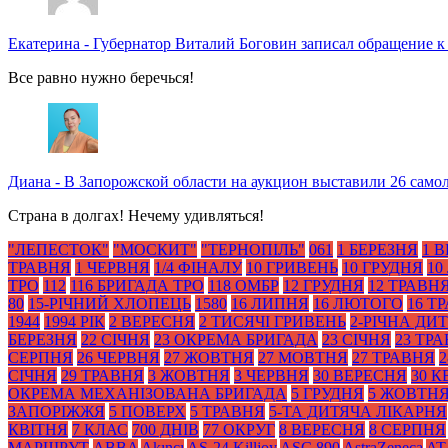
Екатерина
-
Губернатор Виталий Боговин записал обращение к
Все равно нужно беречься!
Диана
-
В Запорожской области на аукцион выставили 26 само
Страна в долгах! Нечему удивляться!
"ЛЕПЕСТОК"
"МОСКИТ"
"ТЕРНОПІЛЬ"
061
1 БЕРЕЗНЯ
1 
ТРАВНЯ
1 ЧЕРВНЯ
1/4 ФІНАЛУ
10 ГРИВЕНЬ
10 ГРУДНЯ
10
ТРО
112
116 БРИГАДА ТРО
118 ОМБР
12 ГРУДНЯ
12 ТРАВН
80
15-РІЧНИЙ ХЛОПЕЦЬ
1580
16 ЛИПНЯ
16 ЛЮТОГО
16 Т
1944
1994 РІК
2 ВЕРЕСНЯ
2 ТИСЯЧІ ГРИВЕНЬ
2-РІЧНА ДИ
БЕРЕЗНЯ
22 СІЧНЯ
23 ОКРЕМА БРИГАДА
23 СІЧНЯ
23 ТР
СЕРПНЯ
26 ЧЕРВНЯ
27 ЖОВТНЯ
27 МОВТНЯ
27 ТРАВНЯ
2
СІЧНЯ
29 ТРАВНЯ
3 ЖОВТНЯ
3 ЧЕРВНЯ
30 ВЕРЕСНЯ
30 К
ОКРЕМА МЕХАНІЗОВАНА БРИГАДА
5 ГРУДНЯ
5 ЖОВТН
ЗАПОРІЖЖЯ
5 ПОВЕРХ
5 ТРАВНЯ
5-ТА ДИТЯЧА ЛІКАРНЯ
КВІТНЯ
7 КЛАС
700 ДНІВ
77 ОКРУГ
8 ВЕРЕСНЯ
8 СЕРПНЯ
МАРШРУТ
ABBA
Akıncı
AS-24 Killjoy
ASC 890
AstraZeneca
AT