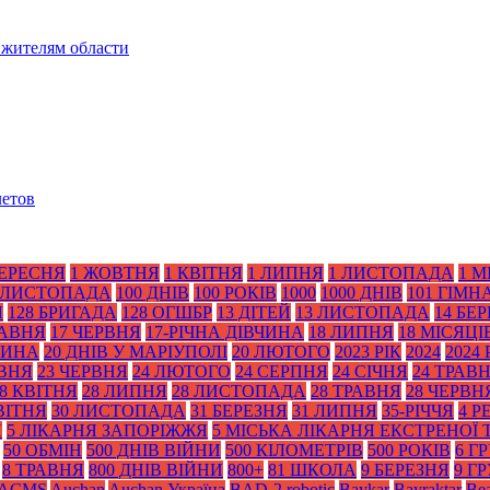
 жителям области
летов
ВЕРЕСНЯ
1 ЖОВТНЯ
1 КВІТНЯ
1 ЛИПНЯ
1 ЛИСТОПАДА
1 М
 ЛИСТОПАДА
100 ДНІВ
100 РОКІВ
1000
1000 ДНІВ
101 ГІМН
Я
128 БРИГАДА
128 ОГШБР
13 ДІТЕЙ
13 ЛИСТОПАДА
14 БЕ
РАВНЯ
17 ЧЕРВНЯ
17-РІЧНА ДІВЧИНА
18 ЛИПНЯ
18 МІСЯЦІ
ТИНА
20 ДНІВ У МАРІУПОЛІ
20 ЛЮТОГО
2023 РІК
2024
2024 
АВНЯ
23 ЧЕРВНЯ
24 ЛЮТОГО
24 СЕРПНЯ
24 СІЧНЯ
24 ТРАВ
8 КВІТНЯ
28 ЛИПНЯ
28 ЛИСТОПАДА
28 ТРАВНЯ
28 ЧЕРВН
ВІТНЯ
30 ЛИСТОПАДА
31 БЕРЕЗНЯ
31 ЛИПНЯ
35-РІЧЧЯ
4 Р
Я
5 ЛІКАРНЯ ЗАПОРІЖЖЯ
5 МІСЬКА ЛІКАРНЯ ЕКСТРЕНОЇ
50 ОБМІН
500 ДНІВ ВІЙНИ
500 КІЛОМЕТРІВ
500 РОКІВ
6 Г
8 ТРАВНЯ
800 ДНІВ ВІЙНИ
800+
81 ШКОЛА
9 БЕРЕЗНЯ
9 Г
ACMS
Auchan
Auchan Україна
BAD-2 robotic
Baykar
Bayraktar
Bea