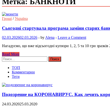
Метка: БАНКНОТИ
Гроші
/
Україна
Сьогодні стартувала програма заміни старих бан
02.03.2026
02.03.2026
-
by
Alena
-
Leave a Comment
Нагадуємо, що вже відсьогодні купюри 1, 2, 5 та 10 грн зразкі
Read More
Найти:
ТОП
Комментарии
Теги
Подозрение на КОРОНАВИРУС. Как лечить коро
24.03.2020
25.03.2020