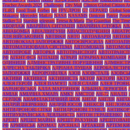
Teacher Awards 2025
Challenger
City Mall
Clinton Global Citizen 
FLiRT
Food Train
Forbes
fpv
FPV-ДРОН
G7
GEPARD
Global Spir
Makarov
Mercedes
Mаil.гu
NASA
NASAMS
Omicron
Patriot
Posei
Stalker 5.0
Starship
telegram
Teresa & Maria
The Guardian
The Time
АБОРДАЖ
АВАРІЙНА СИТУАЦІЯ
АВАРІЙНА СЛУЖБА
АВ
АВІАБОМБА
АВІАДВИГУНИ
АВІАСПОЛУЧЕННЯ
АВІАТ
ДЛЯ ВІЙСЬКОВИХ
АВТІВКИ
АВТО
АВТОАВАРІЯ
АВТОБІ
АВТОВОКЗАЛ ЗАПОРІЖЖЯ
АВТОЄВРОСИЛА
АВТОЗАПР
АВТОМАТИЗОВАНА СИСТЕМА
АВТОМОБІЛЬ
АВТОМОБІ
АВТОПРОБІГ
АВТОРКА
АВТОТРАНСПОРТ
АВТОТРАНСП
РФ
АГЕНТ ФСБ
АГІТАЦІЯ
АГРАРІЇ
АГРАРНА КОМПАНІЯ
ОДИНИЦЯ
АДМІНІСТРАТИВНЕ ПОРУШЕННЯ
АДМІНІСТ
АДРЕСНА ТАБЛИЧКА
АДРІАНА ПУЩАК
АЕРОБАЛІСТИЧ
ЗАПОРІЖЖЯ
АЕРОРОЗВІДКА
АЗОВ
АЗОВСТАЛЬ
АЗОВСЬ
АКТИВИ
АКТИВІСТ
АКТИВНІСТЬ
АКТОР
АКТОРИ
АКТУ
АЛЕЯ ГЕРОЇВ
АЛЕЯ ПАМ'ЯТІ
АЛЕЯ СЛАВИ
АЛЕЯ ТРОЯН
БАРАНОВСЬКА
АЛЛА МАРТИНЮК
АЛЬБІНА ДЕРЮГІНА
АМІАК
АМІАЧНА ХМАРА
АМКУ
АМСТОР
АН-72
АНАЛІЗ
СЕРДЮК
АНАФІЛАКТИЧНИЙ ШОК
АНГАР
АНГЛІЯ
АНГО
АНДРІЙ ШЕВЧЕНКО
АНДРІЙ ЮСОВ
АНЕКСІЯ
АНІ ЛОРА
АНТИДРОНОВІ СІТКИ
АНТИДРОНОВІ ТУНЕЛІ
АНТИКОР
АНТИУКРАЇНСЬКА ДЕЯЛЬНІСТЬ
АНТОН ГЕРАЩЕНКО
А
АРЕШТ
АРЕШТ МАЙНА
АРЕШТ РАХУНКІВ
АРЕШТОВАН
РФ
АРМЯНСЬК
АРОМАТ
АРСЕНАЛ
АРТАКЦІЯ
АРТЕМ К