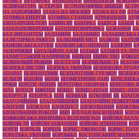
АРТИСТ
АРТОБ'ЄКТ
АРХЕОЛОГИ
АРХЕОЛОГІЯ
АСКОЛЬД
АСПІРАНТУРА
АСТЕРОЇД
АСТРОНОМІЧНЕ ЯВИЩЕ
АСТР
НА ЗАПОРІЖЖЯ
АТАКА НА МОСКВУ
АТАКА НА РФ
АТА
АТОМНА ЕНЕРГІЯ
АТОМНА СТАНЦІЯ
АТРАКЦІОНИ
АУД
Б'ЮТІ-ПРОЦЕДУРА
БАБИН ЯР
БАБУРКА
БАБУСЯ
БАБЦЯ
БАГАТОПОВЕРХІВКИ
БАГАТОПОВІРХІВКА
БАЖАННЯ
БА
БАЛ ЗРИЗАНТЕМ
БАЛАБИНЕ
БАЛАБИНО
БАЛАБІНСЬКА
БАЛІСТИЧНА РАКЕТА
БАЛКОВИЙ МІСТ
БАЛКОН
БАЛТІ
БАНКІВСЬКІ КАРТКИ
БАНКІВСЬКІ ОПЕРАЦІЇ
БАНКІРИ
Б
ЗАПОРІЖЖЯ
БАТАЛЬЙОН АЗОВ
БАТЬКИ
БАТЬКИ ТА ДІТ
БАХМУТСЬКИЙ НАПРЯМОК
БВИБЦЯ
БВИВСТВО
БДЖОЛ
БЕЗВІЗОВИЙ РЕЖИМ
БЕЗГЛУЗДЯ
БЕЗДІЯЛЬНІСТЬ
БЕЗЗА
БЕЗПЕКА МІСТЯН
БЕЗПЕКА УКРАЇНИ
БЕЗПЕКОВА УГОД
АПАРАТ
БЕЗПІЛОТНИК
БЕЗПІЛОТНИК ГУР МОУ
БЕЗПІЛ
БЕЛЬГІЯ
БЕНЗИН
БЕНІН
БЕОМЕТРИЧНІ ДАНІ
БЕПЕЗПЕК
РІЧКИ
БЕРЕГИ ДНІПРА
БЕРЕГОВА ОХОРОНА
БЕРЕГОВА 
БІДА
БІДОСЯ
БІЖЕНЦІ
БІЗНЕС
БІЗНЕС-ПЛАН
БІЗНЕС-ЦЕН
БІЛОРУСИ
БІЛОРУСЬ
БІЛЬ
БІЛЬМАК
БІТКОЇНИ
БК
БЛАГО
БЛАГОДІЙНИК
БЛАГОДІЙНИКИ
БЛАГОДІЙНІ ПОЖЕРТВ
БЛОГЕРИ
БЛОКАДА
БЛОКПОСТ
БЛОКУВАННЯ
БЛОКУВА
БЛОКУВАННЯ РОБОТИ
БМП
БОГДАН ВАСИЛЕНКО
БОГО
БОЖКОВСЬКА ВИПРАВНА КОЛОНІЯ №16
БОЙОВА ЗАДА
БОЙОВІ ДІЇ
БОЙОВІ ЗАВДАННЯ
БОЙОВІ ЗІТКНЕННЯ
БОЙ
БОРГИ
БОРДЕЛЬ
БОРЕЦЬ
БОРИС ДЖОНСОН
БОРИС ТОД
БОРОТЬБА УКРАЇНИ
БОРОЬББА
БОСТОНСЬКИЙ МАРАФ