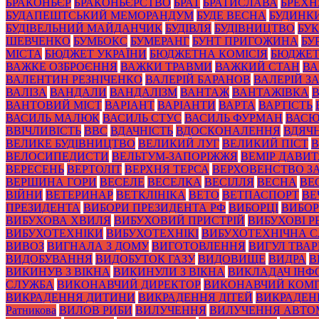
БРАКОНЬЄР
БРАКОНЬЄРСТВО
БРАТ
БРАТИСЛАВА
БРЕХН
БУДАПЕШТСЬКИЙ МЕМОРАНДУМ
БУДЕ ВЕСНА
БУДИНК
БУДІВЕЛЬНИЙ МАЙДАНЧИК
БУДІВЛЯ
БУДІВНИЦТВО
БУК
ШЕВЧЕНКО
БУМБОКС
БУМЕРАНГ
БУНТ ПРИГОЖИНА
БУ
МІСТА
БЮДЖЕТ УКРАЇНИ
БЮДЖЕТНА КОМІСІЯ
БЮДЖЕТ
ВАЖКЕ ОЗБРОЄННЯ
ВАЖКИ ТРАВМИ
ВАЖКИЙ СТАН
ВА
ВАЛЕНТИН РЕЗНІЧЕНКО
ВАЛЕРІЙ БАРАНОВ
ВАЛЕРІЙ 
ВАЛІЗА
ВАНДАЛИ
ВАНДАЛІЗМ
ВАНТАЖ
ВАНТАЖІВКА
ВАНТОВИЙ МІСТ
ВАРІАНТ
ВАРІАНТИ
ВАРТА
ВАРТІСТЬ
ВАСИЛЬ МАЛЮК
ВАСИЛЬ СТУС
ВАСИЛЬ ФУРМАН
ВАС
ВВІЧЛИВІСТЬ
ВВС
ВДАЧНІСТЬ
ВДОСКОНАЛЕННЯ
ВДЯЧН
ВЕЛИКЕ БУДІВНИЦТВО
ВЕЛИКИЙ ЛУГ
ВЕЛИКИЙ ПІСТ
В
ВЕЛОСИПЕДИСТИ
ВЕЛЬТУМ-ЗАПОРІЖЖЯ
ВЕМІР ДАВИ
ВЕРЕСЕНЬ
ВЕРТОЛІТ
ВЕРХНЯ ТЕРСА
ВЕРХОВЕНСТВО З
ВЕРШИНА ГОРИ
ВЕСЕЛЕ
ВЕСЕЛКА
ВЕСІЛЛЯ
ВЕСНА
ВЕ
ВІЙНИ
ВЕТЕРИНАР
ВЕТКЛІНІКА
ВЕТО
ВЕТПАСПОРТ
ВЕ
ПРЕЗИДЕНТА
ВИБОРИ ПРЕЗИДЕНТА РФ
ВИБОРЦІ
ВИБОР
ВИБУХОВА ХВИЛЯ
ВИБУХОВИЙ ПРИСТРІЙ
ВИБУХОВІ 
ВИБУХОТЕХНІКИ
ВИБУХОТЕХНІКІ
ВИБУХОТЕХНІЧНА 
ВИВОЗ
ВИГНАЛА З ДОМУ
ВИГОТОВЛЕННЯ
ВИГУЛ ТВА
ВИДОБУВАННЯ
ВИДОБУТОК ГАЗУ
ВИДОВИЩЕ
ВИДРА
В
ВИКИНУВ З ВІКНА
ВИКИНУЛИ З ВІКНА
ВИКЛАДАЧ ІНФ
СЛУЖБА
ВИКОНАВЧИЙ ДИРЕКТОР
ВИКОНАВЧИЙ КОМІ
ВИКРАДЕННЯ ДИТИНИ
ВИКРАДЕННЯ ДІТЕЙ
ВИКРАДЕН
Ратникова
ВИЛОВ РИБИ
ВИЛУЧЕННЯ
ВИЛУЧЕННЯ АВТО