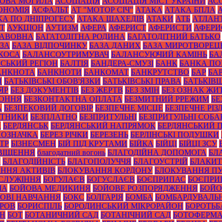
ОВА МОГИЛА
АСОЦІАЦІЯ
АСОЦІАЦІЯ МІСТ УКРАЇНИ
АС
ОНОМІЯ
АСФАЛЬТ
АТ "МОТОР СІЧ"
АТАКА
АТАКА БПЛА
КА ПО ДНІПРОГЕСУ
АТАКА ШАХЕДІВ
АТАКИ
АТБ
АТЛАН
ІТ
АУКЦІОН
АУТИЗМ
АФЕРА
АФЕРИСТ
АФЕРИСТИ
АФЕРИ
БАВОВНА
БАГАТОДІТНА РОДИНА
БАГАТОДІТНИЙ БАТЬКО
ЗА
БАЗА ВІДПОЧИНКУ
БАЗА ДАНИХ
БАЗА МИРОТВОРЕЦ
 КОСА
БАЛАНСОУТРИМУВАЧ
БАЛАНСУЮЧИЙ КАМІНЬ
БА
ЙСЬКИЙ РЕГІОН
БАЛТІЯ
БАНДЕРА-СМУЗІ
БАНК
БАНКА П
АНКНОТА
БАНКНОТИ
БАНКОМАТ
БАНКРУТСТВО
БАР
БА
И
БАТЬКІВСЬКІ ОБОВ'ЯЗКИ
БАТЬКІВСЬКІ ПРАВА
БАТЬКІВ
ЯР
БЕЗ ДОКУМЕНТІВ
БЕЗ ЖЕРТВ
БЕЗ ЗМІН
БЕЗ ОЗНАК ЖИ
КОННЯ
БЕЗКОНТАКТНА ОПЛАТА
БЕЗМИТНИЙ РРЕЖИМ
БЕ
А
БЕЗПЕКОВИЙ ДОГОВІР
БЕЗПЕЧНЕ МІСЦЕ
БЕЗПЕЧНЕ РІЗ
ОТНИКИ
БЕЗПЛАТНО
БЕЗПРИТУЛЬНІ
БЕЗПРИТУЛЬНІ СОБА
А
БЕРДЯНСЬК
БЕРДЯНСЬКИЙ НАПРЯМОК
БЕРДЯНСЬКИЙ 
ПОЗНАЧКА
БЕРЕЗ РІЧКИ
БЕРЕЗЕНЬ
БЕРЛІНСЬКІ ПОДУШКИ
ТР
БІЗНЕСМЕН
БІЙ ПІД КРУТАМИ
БІЙКА
БІЙЦІ
БІЙЦІ ЗСУ
ВІЩЕННЯ
благодатний вогонь
БЛАГОДІЙНА ДОПОМОГА
БЛ
И
БЛАГОДІЙНІСТЬ
БЛАГОПОЛУЧЧЯ
БЛАГОУСТРІЙ
БЛАКИТ
ННЯ АКТИВІВ
БЛОКУВАННЯ КОРДОНУ
БЛОКУВАННЯ ПУ
СЛУЖІННЯ
БОГУЛАЄВ
БОГУСЛАЄВ
БОЄПРИПАС
БОЄПРИ
ЧА
БОЙОВА МЕДИКИНЯ
БОЙОВЕ РОЗПОРЯДЖЕННЯ
БОЙО
ОВІ НАВЧАННЯ
БОКС
БОЛГАРІЯ
БОМБА
БОМБАРДУВАЛЬ
УРОВ
БОРИСПІЛЬ
БОРОДИНСЬКИЙ МІКРОРАЙОН
БОРОТЬБ
ОН
БОТ
БОТАНИЧНИЙ САД
БОТАНІЧНИЙ САД
БОТОФЕРМ