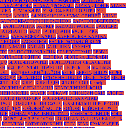
ОЦІАЦІЯ НАЦІОНАЛЬНИХ МЕНШИН
АСПІРАНТ
АТАКА ВОРОГА
АТАКА ДРОНАМИ
АТАКА ДРОНІВ
АТАКА
ТИКА
АТМОСФЕРА
АТМОСФЕРНЕ ПОВІТРЯ
АТО
СТКА
АФІША
АФРИКАНСЬКА ЧУМА СВИНЕЙ
АШАН
БАГАТОКВАРТИРНИЙ БУДИНОК
БАГАТОПОВЕРХІВКА
Ь
БАЗПІЛОТНИК
БАЙКЕР
БАЙОВІ ГРАНАТИ
БАКТЕРІЯ
ЛАТУВАННЯ
БАЛИ
БАЛИЦЬКИЙ
БАЛІСТИКА
ОВНА
БАНКІВСЬКА КАРТА
БАНКІВСЬКА КАРТКА
РСЕЛОНА
БАСКЕТБОЛ
БАСКЕТБОЛЬНИЙ КЛУБ
ЩИНА-МАТИ
БАТЬКО
БАТЮШКА
БАХМУТ
ТТЯ
БЕЗ ПОСТРАЖДАЛИХ
БЕЗ РЕЄСТРАЦІЇ
БЕЗВІЗ
ЗОПЛАТНЕ ЖИТЛО
БЕЗПЕКА
БЕЗПЕКА ДЕРЖАВИ
ДВО
БЕЗПЕЧНІ ВУЛИЦІ
БЕЗПІЛОТНИЙ ЛЕТАЛЬНИЙ
КИ
БЕЗПРИТУЛЬНІ ТВАРИНИ
БЕЗРОБІТТЯ
БЕЛЬБЕК
ПОРТ
БЕРДЯНСЬКИЙ РАЙОН
БЕРЕГ
БЕРЕГ ДНІПРА
БЕРЕГ
БЕСІДА
БЕТА-ТЕСТ
БЕТОННА ПЛИТА
БІБЛІОТЕКА
БІБЛІЯ
БІЛЕНЬКЕ
БІЛЕТ
БІЛИЙ ДІМ
БІЛИЙ СЛОН
Білогір'я
АГОДІЙНА ОРГАНІЗАЦІЯ
БЛАГОДІЙНИЙ ФОНД
НИЙ МІСЯЦЬ
БЛАНК
БЛЕКАУТ
БЛИЗЬКИЙ СХІД
БЛОГЕР
НКТІВ ПРОПУСКУ
БЛОКУВАННЯ РАХУНКІВ
ПАСИ
БОЖЕВІЛЬНИЙ СУСІД
БОЖЕВІЛЬНІ ТЕРОРИСТИ
ВИЙ ДУХ
БОЙОВИЙ КОТИК
БОЙОВІ
БОЙОВІ ВТРАТИ
НИК
БОМБАРДУВАЛЬНИК ТУ-95
БОМБОСХОВИЩЕ
БОРГ
А
БОРОТЬБА З ВОРОГОМ
БОРОТЬБА ЗА НЕЗАЛЕЖНІСТЬ
А
БОТУЛІЗМ
БОТУЛОТОКСИН
БПЛА
БРАК
БРАК КАДРІВ