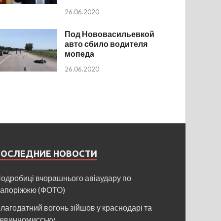
26.06.2020
Под Нововасильевкой
авто сбило водителя
мопеда
26.06.2020
ПОСЛЕДНИЕ НОВОСТИ
одробиці вчорашнього авіаудару по
апоріжжю (ФОТО)
лагодатний вогонь зійшов у краснодарі та
евинномисську