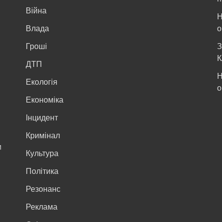
Війна
Н
и
Влада
о
Гроші
З
К
ДТП
Н
Екологія
о
Економіка
Інцидент
Кримінал
м
Культура
Політика
Резонанс
Реклама