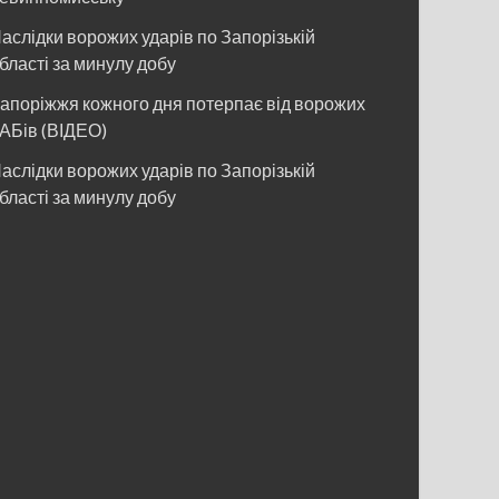
аслідки ворожих ударів по Запорізькій
бласті за минулу добу
апоріжжя кожного дня потерпає від ворожих
АБів (ВІДЕО)
аслідки ворожих ударів по Запорізькій
бласті за минулу добу