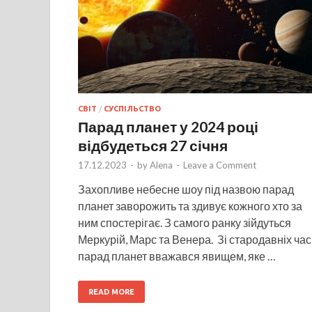
СВІТ
/
СУСПІЛЬСТВО
Парад планет у 2024 році
відбудеться 27 січня
17.12.2023
-
by
Alena
-
Leave a Comment
Захопливе небесне шоу під назвою парад
планет заворожить та здивує кожного хто за
ним спостерігає. З самого ранку зійдуться
Меркурій, Марс та Венера. Зі стародавніх час
парад планет вважався явищем, яке …
READ MORE