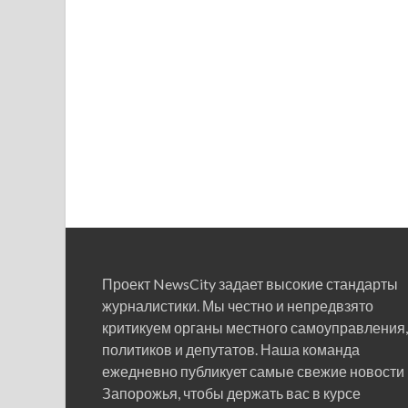
Проект NewsCity задает высокие стандарты
журналистики. Мы честно и непредвзято
критикуем органы местного самоуправления,
политиков и депутатов. Наша команда
ежедневно публикует самые свежие новости
Запорожья, чтобы держать вас в курсе