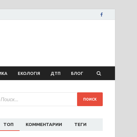
вости Запорожья
ожья, коррупция, политика, дтп, новости спорта
ИКА
ЕКОЛОГІЯ
ДТП
БЛОГ
ТОП
КОММЕНТАРИИ
ТЕГИ