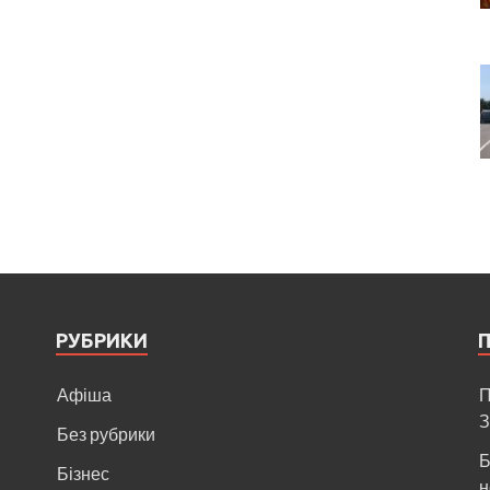
РУБРИКИ
Афіша
П
З
Без рубрики
Б
Бізнес
н