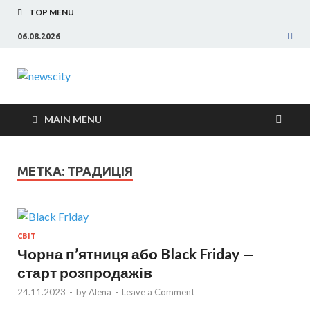
TOP MENU
06.08.2026
NewsCity —
Новости Запорожья и Запорожской области
сегодня. События Запорожья, коррупция,
свежие новости
политика, дтп, новости спорта
MAIN MENU
Запорожья
МЕТКА: ТРАДИЦІЯ
сегодня
СВІТ
Чорна п’ятниця або Black Friday —
старт розпродажів
24.11.2023
-
by
Alena
-
Leave a Comment