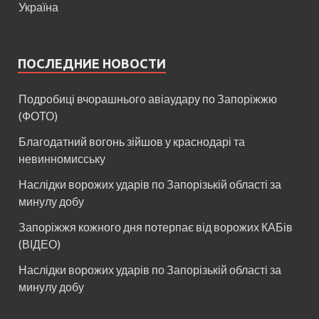
Україна
ПОСЛЕДНИЕ НОВОСТИ
Подробиці вчорашнього авіаудару по Запоріжжю
(ФОТО)
Благодатний вогонь зійшов у краснодарі та
невинномисську
Наслідки ворожих ударів по Запорізькій області за
минулу добу
Запоріжжя кожного дня потерпає від ворожих КАБів
(ВІДЕО)
Наслідки ворожих ударів по Запорізькій області за
минулу добу